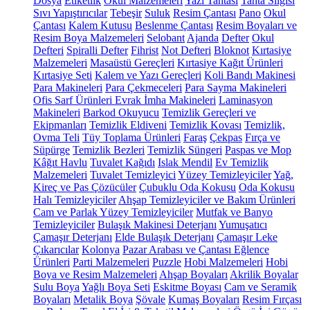
Dosya
Etiketlik
Okul Malzemeleri
Yazı Tahtası
Tahta Silgisi
Sıvı Yapıştırıcılar
Tebeşir
Suluk
Resim Çantası
Pano
Okul
Çantası
Kalem Kutusu
Beslenme Çantası
Resim Boyaları ve
Resim Boya Malzemeleri
Selobant
Ajanda
Defter
Okul
Defteri
Spiralli Defter
Fihrist
Not Defteri
Bloknot
Kırtasiye
Malzemeleri
Masaüstü Gereçleri
Kırtasiye Kağıt Ürünleri
Kırtasiye Seti
Kalem ve Yazı Gereçleri
Koli Bandı Makinesi
Para Makineleri
Para Çekmeceleri
Para Sayma Makineleri
Ofis Sarf Ürünleri
Evrak İmha Makineleri
Laminasyon
Makineleri
Barkod Okuyucu
Temizlik Gereçleri ve
Ekipmanları
Temizlik Eldiveni
Temizlik Kovası
Temizlik,
Ovma Teli
Tüy Toplama Ürünleri
Faraş
Çekpas
Fırça ve
Süpürge
Temizlik Bezleri
Temizlik Süngeri
Paspas ve Mop
Kâğıt Havlu
Tuvalet Kağıdı
Islak Mendil
Ev Temizlik
Malzemeleri
Tuvalet Temizleyici
Yüzey Temizleyiciler
Yağ,
Kireç ve Pas Çözücüler
Çubuklu Oda Kokusu
Oda Kokusu
Halı Temizleyiciler
Ahşap Temizleyiciler ve Bakım Ürünleri
Cam ve Parlak Yüzey Temizleyiciler
Mutfak ve Banyo
Temizleyiciler
Bulaşık Makinesi Deterjanı
Yumuşatıcı
Çamaşır Deterjanı
Elde Bulaşık Deterjanı
Çamaşır Leke
Çıkarıcılar
Kolonya
Pazar Arabası ve Çantası
Eğlence
Ürünleri
Parti Malzemeleri
Puzzle
Hobi Malzemeleri
Hobi
Boya ve Resim Malzemeleri
Ahşap Boyaları
Akrilik Boyalar
Sulu Boya
Yağlı Boya Seti
Eskitme Boyası
Cam ve Seramik
Boyaları
Metalik Boya
Şövale
Kumaş Boyaları
Resim Fırçası