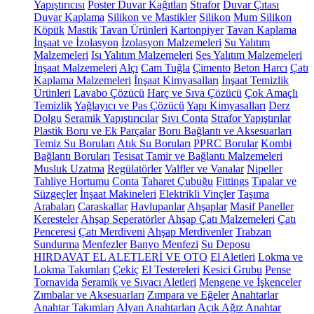
Yapıştırıcısı
Poster Duvar Kağıtları
Strafor
Duvar Çıtası
Duvar Kaplama
Silikon ve Mastikler
Silikon
Mum Silikon
Köpük
Mastik
Tavan Ürünleri
Kartonpiyer
Tavan Kaplama
İnşaat ve İzolasyon
İzolasyon Malzemeleri
Su Yalıtım
Malzemeleri
Isı Yalıtım Malzemeleri
Ses Yalıtım Malzemeleri
İnşaat Malzemeleri
Alçı
Cam Tuğla
Çimento
Beton Harcı
Çatı
Kaplama Malzemeleri
İnşaat Kimyasalları
İnşaat Temizlik
Ürünleri
Lavabo Çözücü
Harç ve Sıva Çözücü
Çok Amaçlı
Temizlik
Yağlayıcı ve Pas Çözücü
Yapı Kimyasalları
Derz
Dolgu
Seramik Yapıştırıcılar
Sıvı Conta
Strafor Yapıştırılar
Plastik Boru ve Ek Parçalar
Boru Bağlantı ve Aksesuarları
Temiz Su Boruları
Atık Su Boruları
PPRC Borular
Kombi
Bağlantı Boruları
Tesisat Tamir ve Bağlantı Malzemeleri
Musluk Uzatma
Regülatörler
Valfler ve Vanalar
Nipeller
Tahliye Hortumu
Conta
Taharet Çubuğu
Fittings
Tıpalar ve
Süzgeçler
İnşaat Makineleri
Elektrikli Vinçler
Taşıma
Arabaları
Caraskallar
Havlupanlar
Ahşaplar
Masif Paneller
Keresteler
Ahşap Seperatörler
Ahşap Çatı Malzemeleri
Çatı
Penceresi
Çatı Merdiveni
Ahşap Merdivenler
Trabzan
Sundurma
Menfezler
Banyo Menfezi
Su Deposu
HIRDAVAT EL ALETLERİ VE OTO
El Aletleri
Lokma ve
Lokma Takımları
Çekiç
El Testereleri
Kesici Grubu
Pense
Tornavida
Seramik ve Sıvacı Aletleri
Mengene ve İşkenceler
Zımbalar ve Aksesuarları
Zımpara ve Eğeler
Anahtarlar
Anahtar Takımları
Alyan Anahtarları
Açık Ağız Anahtar