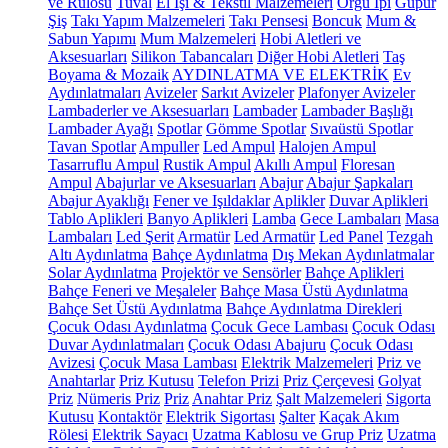
ve Rulosu
Tuval
El İşi & Tekstil Malzemeleri
Örgü İpi
Güpür
Şiş
Takı Yapım Malzemeleri
Takı Pensesi
Boncuk
Mum &
Sabun Yapımı
Mum Malzemeleri
Hobi Aletleri ve
Aksesuarları
Silikon Tabancaları
Diğer Hobi Aletleri
Taş
Boyama & Mozaik
AYDINLATMA VE ELEKTRİK
Ev
Aydınlatmaları
Avizeler
Sarkıt Avizeler
Plafonyer Avizeler
Lambaderler ve Aksesuarları
Lambader
Lambader Başlığı
Lambader Ayağı
Spotlar
Gömme Spotlar
Sıvaüstü Spotlar
Tavan Spotlar
Ampuller
Led Ampul
Halojen Ampul
Tasarruflu Ampul
Rustik Ampul
Akıllı Ampul
Floresan
Ampul
Abajurlar ve Aksesuarları
Abajur
Abajur Şapkaları
Abajur Ayaklığı
Fener ve Işıldaklar
Aplikler
Duvar Aplikleri
Tablo Aplikleri
Banyo Aplikleri
Lamba
Gece Lambaları
Masa
Lambaları
Led Şerit
Armatür
Led Armatür
Led Panel
Tezgah
Altı Aydınlatma
Bahçe Aydınlatma
Dış Mekan Aydınlatmalar
Solar Aydınlatma
Projektör ve Sensörler
Bahçe Aplikleri
Bahçe Feneri ve Meşaleler
Bahçe Masa Üstü Aydınlatma
Bahçe Set Üstü Aydınlatma
Bahçe Aydınlatma Direkleri
Çocuk Odası Aydınlatma
Çocuk Gece Lambası
Çocuk Odası
Duvar Aydınlatmaları
Çocuk Odası Abajuru
Çocuk Odası
Avizesi
Çocuk Masa Lambası
Elektrik Malzemeleri
Priz ve
Anahtarlar
Priz Kutusu
Telefon Prizi
Priz Çerçevesi
Golyat
Priz
Nümeris Priz
Priz
Anahtar Priz
Şalt Malzemeleri
Sigorta
Kutusu
Kontaktör
Elektrik Sigortası
Şalter
Kaçak Akım
Rölesi
Elektrik Sayacı
Uzatma Kablosu ve Grup Priz
Uzatma