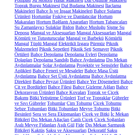
Pompası
Su Motoru
Hasat Makinesi
Dal Öğütme Makinesi
Toprak Burgu Makinesi
Dal Budama Makinesi
İlaçlama
Makineleri
Bahçe İş ve İnşaat Makineleri
Bahçe Sulama
Ürünleri
Hortumlar
Fıskiye ve Damlatıcılar
Hortum
Makaraları
Hortum Bağlantı Aparatları
Hortum Tabancaları
Su Zamanlayıcı
Sulaklar
Bidon
Bahçe Musluğu
Şişme Su
Deposu
Mangal ve Aksesuarları
Mangal Aksesuarları
Mangal
Kömürü ve Tutuşturucular
Mangal ve Barbekü
Kömürlü
Mangal
Tüplü Mangal
Elektrikli Izgara
Pürmüz
Piknik
Malzemeleri
Piknik Sepetleri
Piknik Seti
Semaver
Piknik
Örtüleri
Bahçe Depolama
Depolama Evleri
Depolama
Dolapları
Depolama Sandığı
Bahçe Aydınlatma
Dış Mekan
Aydınlatmalar
Solar Aydınlatma
Projektör ve Sensörler
Bahçe
Aplikleri
Bahçe Feneri ve Meşaleler
Bahçe Masa Üstü
Aydınlatma
Bahçe Set Üstü Aydınlatma
Bahçe Aydınlatma
Direkleri
Bahçe Peyzaj Ürünleri
Bahçe Yer Döşemeleri
Bahçe
Çit ve Bordürleri
Bahçe Filesi
Bahçe Gizleme Ağları
Bahçe
Dekorasyon Ürünleri
Bahçe Kovaları
Toprak ve Çiçek
Bakımı
Bitki Yetiştirme Ürünleri
Torf ve Topraklar
Gübreler
ve Sıvı Gübreler
Tohumlar
Çim Tohumu
Çiçek Tohumu
Sebze Tohumları
Bitki Tohumları
Meyve Tohumu
Bitki
Besinleri
Sera ve Sera Ekipmanları
Çiçek ve Bitki
İç Mekan
Bitkileri
Dış Mekan Ağaçları
Canlı Çiçek
Çiçek Soğanları
Aşılı Meyve Fidanları
Aşılı Gül
Fide
Dış Mekan Sarmaşık
Bitkileri
Kaktüs
Saksı ve Aksesuarları
Dekoratif Saksı