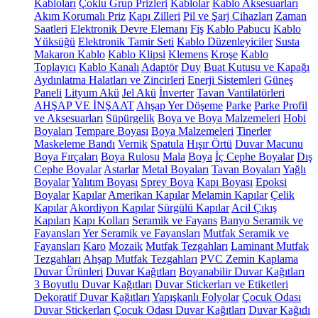
Kabloları
Çoklu Grup Prizleri
Kablolar
Kablo Aksesuarları
Akım Korumalı Priz
Kapı Zilleri
Pil ve Şarj Cihazları
Zaman
Saatleri
Elektronik Devre Elemanı
Fiş
Kablo Pabucu
Kablo
Yüksüğü
Elektronik Tamir Seti
Kablo Düzenleyiciler
Susta
Makaron Kablo
Kablo Klipsi
Klemens
Kroşe
Kablo
Toplayıcı
Kablo Kanalı
Adaptör
Duy
Buat Kutusu ve Kapağı
Aydınlatma Halatları ve Zincirleri
Enerji Sistemleri
Güneş
Paneli
Lityum Akü
Jel Akü
İnverter
Tavan Vantilatörleri
AHŞAP VE İNŞAAT
Ahşap Yer Döşeme
Parke
Parke Profil
ve Aksesuarları
Süpürgelik
Boya ve Boya Malzemeleri
Hobi
Boyaları
Tempare Boyası
Boya Malzemeleri
Tinerler
Maskeleme Bandı
Vernik
Spatula
Hışır Örtü
Duvar Macunu
Boya Fırçaları
Boya Rulosu
Mala
Boya
İç Cephe Boyalar
Dış
Cephe Boyalar
Astarlar
Metal Boyaları
Tavan Boyaları
Yağlı
Boyalar
Yalıtım Boyası
Sprey Boya
Kapı Boyası
Epoksi
Boyalar
Kapılar
Amerikan Kapılar
Melamin Kapılar
Çelik
Kapılar
Akordiyon Kapılar
Sürgülü Kapılar
Acil Çıkış
Kapıları
Kapı Kolları
Seramik ve Fayans
Banyo Seramik ve
Fayansları
Yer Seramik ve Fayansları
Mutfak Seramik ve
Fayansları
Karo
Mozaik
Mutfak Tezgahları
Laminant Mutfak
Tezgahları
Ahşap Mutfak Tezgahları
PVC Zemin Kaplama
Duvar Ürünleri
Duvar Kağıtları
Boyanabilir Duvar Kağıtları
3 Boyutlu Duvar Kağıtları
Duvar Stickerları ve Etiketleri
Dekoratif Duvar Kağıtları
Yapışkanlı Folyolar
Çocuk Odası
Duvar Stickerları
Çocuk Odası Duvar Kağıtları
Duvar Kağıdı