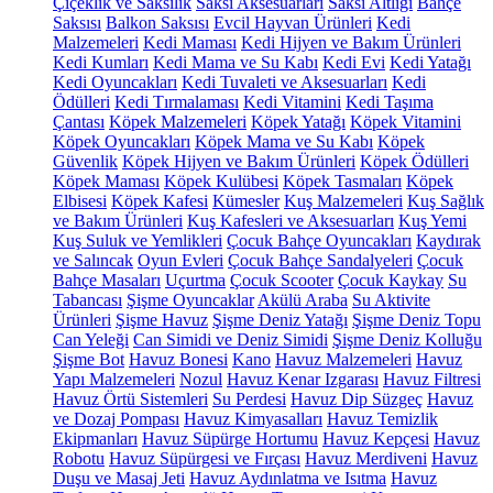
Çiçeklik ve Saksılık
Saksı Aksesuarları
Saksı Altlığı
Bahçe
Saksısı
Balkon Saksısı
Evcil Hayvan Ürünleri
Kedi
Malzemeleri
Kedi Maması
Kedi Hijyen ve Bakım Ürünleri
Kedi Kumları
Kedi Mama ve Su Kabı
Kedi Evi
Kedi Yatağı
Kedi Oyuncakları
Kedi Tuvaleti ve Aksesuarları
Kedi
Ödülleri
Kedi Tırmalaması
Kedi Vitamini
Kedi Taşıma
Çantası
Köpek Malzemeleri
Köpek Yatağı
Köpek Vitamini
Köpek Oyuncakları
Köpek Mama ve Su Kabı
Köpek
Güvenlik
Köpek Hijyen ve Bakım Ürünleri
Köpek Ödülleri
Köpek Maması
Köpek Kulübesi
Köpek Tasmaları
Köpek
Elbisesi
Köpek Kafesi
Kümesler
Kuş Malzemeleri
Kuş Sağlık
ve Bakım Ürünleri
Kuş Kafesleri ve Aksesuarları
Kuş Yemi
Kuş Suluk ve Yemlikleri
Çocuk Bahçe Oyuncakları
Kaydırak
ve Salıncak
Oyun Evleri
Çocuk Bahçe Sandalyeleri
Çocuk
Bahçe Masaları
Uçurtma
Çocuk Scooter
Çocuk Kaykay
Su
Tabancası
Şişme Oyuncaklar
Akülü Araba
Su Aktivite
Ürünleri
Şişme Havuz
Şişme Deniz Yatağı
Şişme Deniz Topu
Can Yeleği
Can Simidi ve Deniz Simidi
Şişme Deniz Kolluğu
Şişme Bot
Havuz Bonesi
Kano
Havuz Malzemeleri
Havuz
Yapı Malzemeleri
Nozul
Havuz Kenar Izgarası
Havuz Filtresi
Havuz Örtü Sistemleri
Su Perdesi
Havuz Dip Süzgeç
Havuz
ve Dozaj Pompası
Havuz Kimyasalları
Havuz Temizlik
Ekipmanları
Havuz Süpürge Hortumu
Havuz Kepçesi
Havuz
Robotu
Havuz Süpürgesi ve Fırçası
Havuz Merdiveni
Havuz
Duşu ve Masaj Jeti
Havuz Aydınlatma ve Isıtma
Havuz