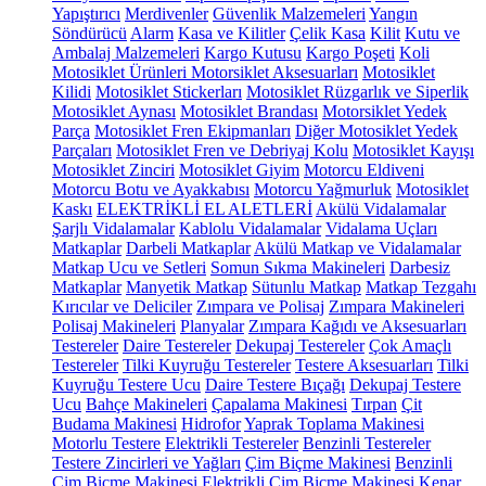
Yapıştırıcı
Merdivenler
Güvenlik Malzemeleri
Yangın
Söndürücü
Alarm
Kasa ve Kilitler
Çelik Kasa
Kilit
Kutu ve
Ambalaj Malzemeleri
Kargo Kutusu
Kargo Poşeti
Koli
Motosiklet Ürünleri
Motorsiklet Aksesuarları
Motosiklet
Kilidi
Motosiklet Stickerları
Motosiklet Rüzgarlık ve Siperlik
Motosiklet Aynası
Motosiklet Brandası
Motorsiklet Yedek
Parça
Motosiklet Fren Ekipmanları
Diğer Motosiklet Yedek
Parçaları
Motosiklet Fren ve Debriyaj Kolu
Motosiklet Kayışı
Motosiklet Zinciri
Motosiklet Giyim
Motorcu Eldiveni
Motorcu Botu ve Ayakkabısı
Motorcu Yağmurluk
Motosiklet
Kaskı
ELEKTRİKLİ EL ALETLERİ
Akülü Vidalamalar
Şarjlı Vidalamalar
Kablolu Vidalamalar
Vidalama Uçları
Matkaplar
Darbeli Matkaplar
Akülü Matkap ve Vidalamalar
Matkap Ucu ve Setleri
Somun Sıkma Makineleri
Darbesiz
Matkaplar
Manyetik Matkap
Sütunlu Matkap
Matkap Tezgahı
Kırıcılar ve Deliciler
Zımpara ve Polisaj
Zımpara Makineleri
Polisaj Makineleri
Planyalar
Zımpara Kağıdı ve Aksesuarları
Testereler
Daire Testereler
Dekupaj Testereler
Çok Amaçlı
Testereler
Tilki Kuyruğu Testereler
Testere Aksesuarları
Tilki
Kuyruğu Testere Ucu
Daire Testere Bıçağı
Dekupaj Testere
Ucu
Bahçe Makineleri
Çapalama Makinesi
Tırpan
Çit
Budama Makinesi
Hidrofor
Yaprak Toplama Makinesi
Motorlu Testere
Elektrikli Testereler
Benzinli Testereler
Testere Zincirleri ve Yağları
Çim Biçme Makinesi
Benzinli
Çim Biçme Makinesi
Elektrikli Çim Biçme Makinesi
Kenar