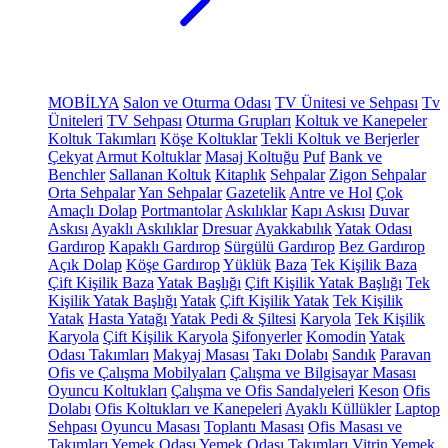
MOBİLYA
Salon ve Oturma Odası
TV Ünitesi ve Sehpası
Tv
Üniteleri
TV Sehpası
Oturma Grupları
Koltuk ve Kanepeler
Koltuk Takımları
Köşe Koltuklar
Tekli Koltuk ve Berjerler
Çekyat
Armut Koltuklar
Masaj Koltuğu
Puf
Bank ve
Benchler
Sallanan Koltuk
Kitaplık
Sehpalar
Zigon Sehpalar
Orta Sehpalar
Yan Sehpalar
Gazetelik
Antre ve Hol
Çok
Amaçlı Dolap
Portmantolar
Askılıklar
Kapı Askısı
Duvar
Askısı
Ayaklı Askılıklar
Dresuar
Ayakkabılık
Yatak Odası
Gardırop
Kapaklı Gardırop
Sürgülü Gardırop
Bez Gardırop
Açık Dolap
Köşe Gardırop
Yüklük
Baza
Tek Kişilik Baza
Çift Kişilik Baza
Yatak Başlığı
Çift Kişilik Yatak Başlığı
Tek
Kişilik Yatak Başlığı
Yatak
Çift Kişilik Yatak
Tek Kişilik
Yatak
Hasta Yatağı
Yatak Pedi & Şiltesi
Karyola
Tek Kişilik
Karyola
Çift Kişilik Karyola
Şifonyerler
Komodin
Yatak
Odası Takımları
Makyaj Masası
Takı Dolabı
Sandık
Paravan
Ofis ve Çalışma Mobilyaları
Çalışma ve Bilgisayar Masası
Oyuncu Koltukları
Çalışma ve Ofis Sandalyeleri
Keson
Ofis
Dolabı
Ofis Koltukları ve Kanepeleri
Ayaklı Küllükler
Laptop
Sehpası
Oyuncu Masası
Toplantı Masası
Ofis Masası ve
Takımları
Yemek Odası
Yemek Odası Takımları
Vitrin
Yemek