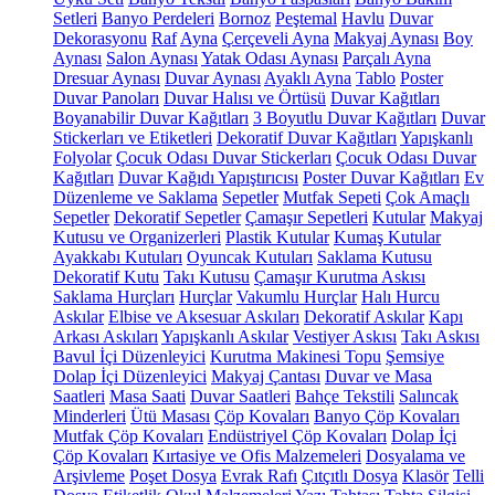
Setleri
Banyo Perdeleri
Bornoz
Peştemal
Havlu
Duvar
Dekorasyonu
Raf
Ayna
Çerçeveli Ayna
Makyaj Aynası
Boy
Aynası
Salon Aynası
Yatak Odası Aynası
Parçalı Ayna
Dresuar Aynası
Duvar Aynası
Ayaklı Ayna
Tablo
Poster
Duvar Panoları
Duvar Halısı ve Örtüsü
Duvar Kağıtları
Boyanabilir Duvar Kağıtları
3 Boyutlu Duvar Kağıtları
Duvar
Stickerları ve Etiketleri
Dekoratif Duvar Kağıtları
Yapışkanlı
Folyolar
Çocuk Odası Duvar Stickerları
Çocuk Odası Duvar
Kağıtları
Duvar Kağıdı Yapıştırıcısı
Poster Duvar Kağıtları
Ev
Düzenleme ve Saklama
Sepetler
Mutfak Sepeti
Çok Amaçlı
Sepetler
Dekoratif Sepetler
Çamaşır Sepetleri
Kutular
Makyaj
Kutusu ve Organizerleri
Plastik Kutular
Kumaş Kutular
Ayakkabı Kutuları
Oyuncak Kutuları
Saklama Kutusu
Dekoratif Kutu
Takı Kutusu
Çamaşır Kurutma Askısı
Saklama Hurçları
Hurçlar
Vakumlu Hurçlar
Halı Hurcu
Askılar
Elbise ve Aksesuar Askıları
Dekoratif Askılar
Kapı
Arkası Askıları
Yapışkanlı Askılar
Vestiyer Askısı
Takı Askısı
Bavul İçi Düzenleyici
Kurutma Makinesi Topu
Şemsiye
Dolap İçi Düzenleyici
Makyaj Çantası
Duvar ve Masa
Saatleri
Masa Saati
Duvar Saatleri
Bahçe Tekstili
Salıncak
Minderleri
Ütü Masası
Çöp Kovaları
Banyo Çöp Kovaları
Mutfak Çöp Kovaları
Endüstriyel Çöp Kovaları
Dolap İçi
Çöp Kovaları
Kırtasiye ve Ofis Malzemeleri
Dosyalama ve
Arşivleme
Poşet Dosya
Evrak Rafı
Çıtçıtlı Dosya
Klasör
Telli