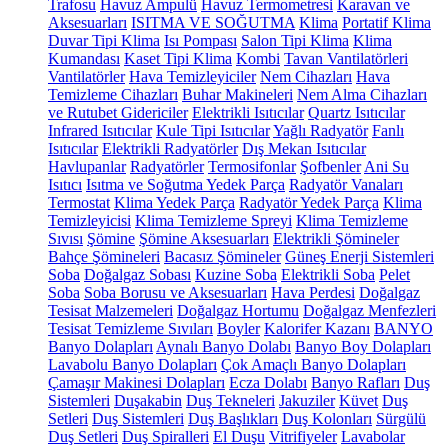
Trafosu
Havuz Ampulü
Havuz Termometresi
Karavan ve
Aksesuarları
ISITMA VE SOĞUTMA
Klima
Portatif Klima
Duvar Tipi Klima
Isı Pompası
Salon Tipi Klima
Klima
Kumandası
Kaset Tipi Klima
Kombi
Tavan Vantilatörleri
Vantilatörler
Hava Temizleyiciler
Nem Cihazları
Hava
Temizleme Cihazları
Buhar Makineleri
Nem Alma Cihazları
ve Rutubet Gidericiler
Elektrikli Isıtıcılar
Quartz Isıtıcılar
Infrared Isıtıcılar
Kule Tipi Isıtıcılar
Yağlı Radyatör
Fanlı
Isıtıcılar
Elektrikli Radyatörler
Dış Mekan Isıtıcılar
Havlupanlar
Radyatörler
Termosifonlar
Şofbenler
Ani Su
Isıtıcı
Isıtma ve Soğutma Yedek Parça
Radyatör Vanaları
Termostat
Klima Yedek Parça
Radyatör Yedek Parça
Klima
Temizleyicisi
Klima Temizleme Spreyi
Klima Temizleme
Sıvısı
Şömine
Şömine Aksesuarları
Elektrikli Şömineler
Bahçe Şömineleri
Bacasız Şömineler
Güneş Enerji Sistemleri
Soba
Doğalgaz Sobası
Kuzine Soba
Elektrikli Soba
Pelet
Soba
Soba Borusu ve Aksesuarları
Hava Perdesi
Doğalgaz
Tesisat Malzemeleri
Doğalgaz Hortumu
Doğalgaz Menfezleri
Tesisat Temizleme Sıvıları
Boyler
Kalorifer Kazanı
BANYO
Banyo Dolapları
Aynalı Banyo Dolabı
Banyo Boy Dolapları
Lavabolu Banyo Dolapları
Çok Amaçlı Banyo Dolapları
Çamaşır Makinesi Dolapları
Ecza Dolabı
Banyo Rafları
Duş
Sistemleri
Duşakabin
Duş Tekneleri
Jakuziler
Küvet
Duş
Setleri
Duş Sistemleri
Duş Başlıkları
Duş Kolonları
Sürgülü
Duş Setleri
Duş Spiralleri
El Duşu
Vitrifiyeler
Lavabolar