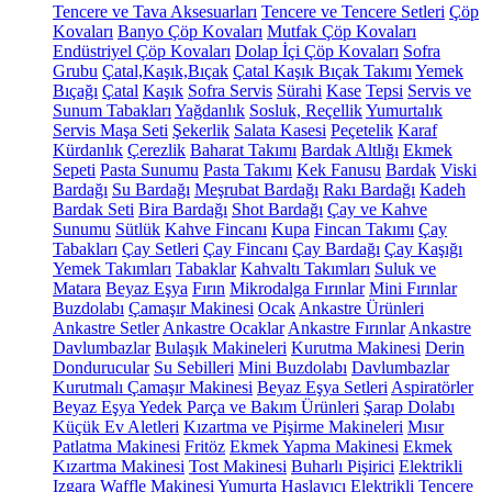
Tencere ve Tava Aksesuarları
Tencere ve Tencere Setleri
Çöp
Kovaları
Banyo Çöp Kovaları
Mutfak Çöp Kovaları
Endüstriyel Çöp Kovaları
Dolap İçi Çöp Kovaları
Sofra
Grubu
Çatal,Kaşık,Bıçak
Çatal Kaşık Bıçak Takımı
Yemek
Bıçağı
Çatal
Kaşık
Sofra Servis
Sürahi
Kase
Tepsi
Servis ve
Sunum Tabakları
Yağdanlık
Sosluk, Reçellik
Yumurtalık
Servis Maşa Seti
Şekerlik
Salata Kasesi
Peçetelik
Karaf
Kürdanlık
Çerezlik
Baharat Takımı
Bardak Altlığı
Ekmek
Sepeti
Pasta Sunumu
Pasta Takımı
Kek Fanusu
Bardak
Viski
Bardağı
Su Bardağı
Meşrubat Bardağı
Rakı Bardağı
Kadeh
Bardak Seti
Bira Bardağı
Shot Bardağı
Çay ve Kahve
Sunumu
Sütlük
Kahve Fincanı
Kupa
Fincan Takımı
Çay
Tabakları
Çay Setleri
Çay Fincanı
Çay Bardağı
Çay Kaşığı
Yemek Takımları
Tabaklar
Kahvaltı Takımları
Suluk ve
Matara
Beyaz Eşya
Fırın
Mikrodalga Fırınlar
Mini Fırınlar
Buzdolabı
Çamaşır Makinesi
Ocak
Ankastre Ürünleri
Ankastre Setler
Ankastre Ocaklar
Ankastre Fırınlar
Ankastre
Davlumbazlar
Bulaşık Makineleri
Kurutma Makinesi
Derin
Dondurucular
Su Sebilleri
Mini Buzdolabı
Davlumbazlar
Kurutmalı Çamaşır Makinesi
Beyaz Eşya Setleri
Aspiratörler
Beyaz Eşya Yedek Parça ve Bakım Ürünleri
Şarap Dolabı
Küçük Ev Aletleri
Kızartma ve Pişirme Makineleri
Mısır
Patlatma Makinesi
Fritöz
Ekmek Yapma Makinesi
Ekmek
Kızartma Makinesi
Tost Makinesi
Buharlı Pişirici
Elektrikli
Izgara
Waffle Makinesi
Yumurta Haşlayıcı
Elektrikli Tencere