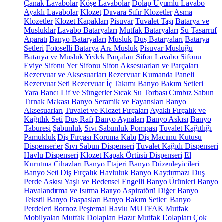
Çanak Lavabolar
Köşe Lavabolar
Dolap Uyumlu Lavabo
Ayaklı Lavabolar
Klozet
Duvara Sıfır Klozetler
Asma
Klozetler
Klozet Kapakları
Pisuvar
Tuvalet Taşı
Batarya ve
Musluklar
Lavabo Bataryaları
Mutfak Bataryaları
Su Tasarruf
Aparatı
Banyo Bataryaları
Musluk
Duş Bataryaları
Batarya
Setleri
Fotoselli Batarya
Ara Musluk
Pisuvar Musluğu
Batarya ve Musluk Yedek Parçaları
Sifon
Lavabo Sifonu
Eviye Sifonu
Yer Sifonu
Sifon Aksesuarları ve Parçaları
Rezervuar ve Aksesuarları
Rezervuar Kumanda Paneli
Rezervuar Seti
Rezervuar İç Takımı
Banyo Bakım Setleri
Yara Bandı
Lif ve Süngerler
Sıcak Su Torbası
Cımbız
Sabun
Tırnak Makası
Banyo Seramik ve Fayansları
Banyo
Aksesuarları
Tuvalet ve Klozet Fırçaları
Ayaklı Fırçalık ve
Kağıtlık Seti
Duş Rafı
Banyo Aynaları
Banyo Askısı
Banyo
Taburesi
Sabunluk
Sıvı Sabunluk Pompası
Tuvalet Kağıtlığı
Pamukluk
Diş Fırçası Koruma Kabı
Diş Macunu Kutusu
Dispenserler
Sıvı Sabun Dispenseri
Tuvalet Kağıdı Dispenseri
Havlu Dispenseri
Klozet Kapak Örtüsü Dispenseri
El
Kurutma Cihazları
Banyo Etajeri
Banyo Düzenleyicileri
Banyo Seti
Diş Fırçalık
Havluluk
Banyo Kaydırmazı
Duş
Perde Askısı
Yaşlı ve Bedensel Engelli Banyo Ürünleri
Banyo
Havalandırma ve Isıtma
Banyo Aspiratörü
Diğer
Banyo
Tekstil
Banyo Paspasları
Banyo Bakım Setleri
Banyo
Perdeleri
Bornoz
Peştemal
Havlu
MUTFAK
Mutfak
Mobilyaları
Mutfak Dolapları
Hazır Mutfak Dolapları
Çok