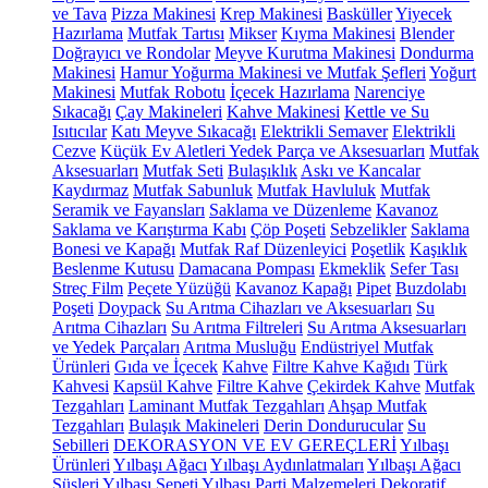
ve Tava
Pizza Makinesi
Krep Makinesi
Basküller
Yiyecek
Hazırlama
Mutfak Tartısı
Mikser
Kıyma Makinesi
Blender
Doğrayıcı ve Rondolar
Meyve Kurutma Makinesi
Dondurma
Makinesi
Hamur Yoğurma Makinesi ve Mutfak Şefleri
Yoğurt
Makinesi
Mutfak Robotu
İçecek Hazırlama
Narenciye
Sıkacağı
Çay Makineleri
Kahve Makinesi
Kettle ve Su
Isıtıcılar
Katı Meyve Sıkacağı
Elektrikli Semaver
Elektrikli
Cezve
Küçük Ev Aletleri Yedek Parça ve Aksesuarları
Mutfak
Aksesuarları
Mutfak Seti
Bulaşıklık
Askı ve Kancalar
Kaydırmaz
Mutfak Sabunluk
Mutfak Havluluk
Mutfak
Seramik ve Fayansları
Saklama ve Düzenleme
Kavanoz
Saklama ve Karıştırma Kabı
Çöp Poşeti
Sebzelikler
Saklama
Bonesi ve Kapağı
Mutfak Raf Düzenleyici
Poşetlik
Kaşıklık
Beslenme Kutusu
Damacana Pompası
Ekmeklik
Sefer Tası
Streç Film
Peçete Yüzüğü
Kavanoz Kapağı
Pipet
Buzdolabı
Poşeti
Doypack
Su Arıtma Cihazları ve Aksesuarları
Su
Arıtma Cihazları
Su Arıtma Filtreleri
Su Arıtma Aksesuarları
ve Yedek Parçaları
Arıtma Musluğu
Endüstriyel Mutfak
Ürünleri
Gıda ve İçecek
Kahve
Filtre Kahve Kağıdı
Türk
Kahvesi
Kapsül Kahve
Filtre Kahve
Çekirdek Kahve
Mutfak
Tezgahları
Laminant Mutfak Tezgahları
Ahşap Mutfak
Tezgahları
Bulaşık Makineleri
Derin Dondurucular
Su
Sebilleri
DEKORASYON VE EV GEREÇLERİ
Yılbaşı
Ürünleri
Yılbaşı Ağacı
Yılbaşı Aydınlatmaları
Yılbaşı Ağacı
Süsleri
Yılbaşı Sepeti
Yılbaşı Parti Malzemeleri
Dekoratif