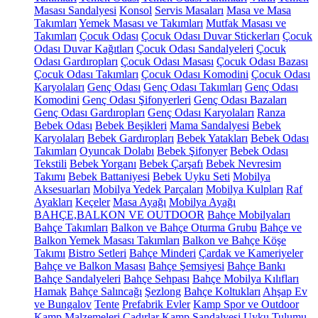
Masası Sandalyesi
Konsol
Servis Masaları
Masa ve Masa
Takımları
Yemek Masası ve Takımları
Mutfak Masası ve
Takımları
Çocuk Odası
Çocuk Odası Duvar Stickerları
Çocuk
Odası Duvar Kağıtları
Çocuk Odası Sandalyeleri
Çocuk
Odası Gardıropları
Çocuk Odası Masası
Çocuk Odası Bazası
Çocuk Odası Takımları
Çocuk Odası Komodini
Çocuk Odası
Karyolaları
Genç Odası
Genç Odası Takımları
Genç Odası
Komodini
Genç Odası Şifonyerleri
Genç Odası Bazaları
Genç Odası Gardıropları
Genç Odası Karyolaları
Ranza
Bebek Odası
Bebek Beşikleri
Mama Sandalyesi
Bebek
Karyolaları
Bebek Gardıropları
Bebek Yatakları
Bebek Odası
Takımları
Oyuncak Dolabı
Bebek Şifonyer
Bebek Odası
Tekstili
Bebek Yorganı
Bebek Çarşafı
Bebek Nevresim
Takımı
Bebek Battaniyesi
Bebek Uyku Seti
Mobilya
Aksesuarları
Mobilya Yedek Parçaları
Mobilya Kulpları
Raf
Ayakları
Keçeler
Masa Ayağı
Mobilya Ayağı
BAHÇE,BALKON VE OUTDOOR
Bahçe Mobilyaları
Bahçe Takımları
Balkon ve Bahçe Oturma Grubu
Bahçe ve
Balkon Yemek Masası Takımları
Balkon ve Bahçe Köşe
Takımı
Bistro Setleri
Bahçe Minderi
Çardak ve Kameriyeler
Bahçe ve Balkon Masası
Bahçe Şemsiyesi
Bahçe Bankı
Bahçe Sandalyeleri
Bahçe Sehpası
Bahçe Mobilya Kılıfları
Hamak
Bahçe Salıncağı
Şezlong
Bahçe Koltukları
Ahşap Ev
ve Bungalov
Tente
Prefabrik Evler
Kamp Spor ve Outdoor
Kamp Malzemeleri
Çadırlar
Kamp Sandalyesi
Uyku Tulumu