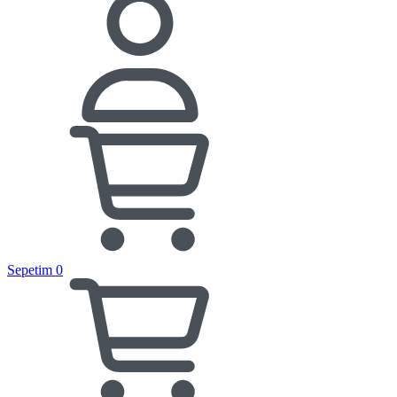
Sepetim
0