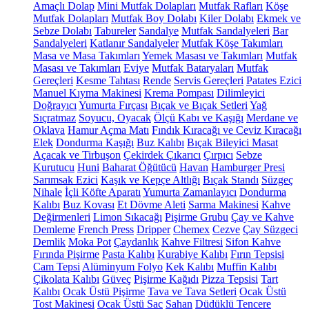
Amaçlı Dolap
Mini Mutfak Dolapları
Mutfak Rafları
Köşe
Mutfak Dolapları
Mutfak Boy Dolabı
Kiler Dolabı
Ekmek ve
Sebze Dolabı
Tabureler
Sandalye
Mutfak Sandalyeleri
Bar
Sandalyeleri
Katlanır Sandalyeler
Mutfak Köşe Takımları
Masa ve Masa Takımları
Yemek Masası ve Takımları
Mutfak
Masası ve Takımları
Eviye
Mutfak Bataryaları
Mutfak
Gereçleri
Kesme Tahtası
Rende
Servis Gereçleri
Patates Ezici
Manuel Kıyma Makinesi
Krema Pompası
Dilimleyici
Doğrayıcı
Yumurta Fırçası
Bıçak ve Bıçak Setleri
Yağ
Sıçratmaz
Soyucu, Oyacak
Ölçü Kabı ve Kaşığı
Merdane ve
Oklava
Hamur Açma Matı
Fındık Kıracağı ve Ceviz Kıracağı
Elek
Dondurma Kaşığı
Buz Kalıbı
Bıçak Bileyici Masat
Açacak ve Tirbuşon
Çekirdek Çıkarıcı
Çırpıcı
Sebze
Kurutucu
Huni
Baharat Öğütücü
Havan
Hamburger Presi
Sarımsak Ezici
Kaşık ve Kepçe Altlığı
Bıçak Standı
Süzgeç
Nihale
İçli Köfte Aparatı
Yumurta Zamanlayıcı
Dondurma
Kalıbı
Buz Kovası
Et Dövme Aleti
Sarma Makinesi
Kahve
Değirmenleri
Limon Sıkacağı
Pişirme Grubu
Çay ve Kahve
Demleme
French Press
Dripper
Chemex
Cezve
Çay Süzgeci
Demlik
Moka Pot
Çaydanlık
Kahve Filtresi
Sifon Kahve
Fırında Pişirme
Pasta Kalıbı
Kurabiye Kalıbı
Fırın Tepsisi
Cam Tepsi
Alüminyum Folyo
Kek Kalıbı
Muffin Kalıbı
Çikolata Kalıbı
Güveç
Pişirme Kağıdı
Pizza Tepsisi
Tart
Kalıbı
Ocak Üstü Pişirme
Tava ve Tava Setleri
Ocak Üstü
Tost Makinesi
Ocak Üstü Sac
Sahan
Düdüklü Tencere