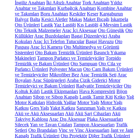
İngiliz Anahtarı
İki Ağızlı Anahtar
Tork Anahtarı
Yıldız
Anahtar ve Takımları
Kurbağcık Anahtarı
Kombine Anahtar
ve Takımları
Boru Anahtarı
Keskiler
Keser
Kargaburun
Balyoz
Balta
Kesici Aletler
Makas
Maket Bıçağı
Iskarpela
Oto Ürünleri
Lastik
Yaz Lastiği
Kış Lastiği
4 Mevsim Lastik
Oto Teknik Malzemeler
Araç İçi Aksesuar
Oto Güneşlik
Oto
Küllükler
Araç Buzdolapları
Bagaj Düzenleyici
Araba
Kokuları
Araç İçi Telefon Tutucular
Bagaj Havuzu
Oto
Paspası
Araç İçi Kamera
Oto Multimedya ve Görüntü
Sistemleri
Oto Bakım Temizlik Ürünleri
Basınçlı Yıkama
Makineleri
Tampon Parlatıcı ve Temizleyiciler
Torpido
Temizlik ve Bakım Ürünleri
Oto Şampuan
Oto Cila ve
Parlatıcı Ürünleri
Polyester Macun
Oto Cam Bakım Ürünleri
ve Temizleyiciler
Mikrofiber Bez
Araç Temizlik Seti
Araç
Boyaları
Araç Süpürgeleri
Araba Çizik Giderici
Motor
Temizleyici ve Bakım Ürünleri
Radyatör Temizleyiciler
Oto
Koltuk Kılıfı
Lastik Ekipmanları
Hava Kompresörü
Bijon
Anahtarı
Sibop ve Sibop Kapağı
Lastik Tamir Kiti
Kriko
Yağ
Motor Katkıları
Hidrolik Yağlar
Motor Yağı
Motor Yağı
Katkısı
Gres Yağı
Yakıt Katkısı
Şanzıman Yağı ve Katkısı
Akü ve Akü Aksesuarları
Akü
Akü Şarj Cihazları
Akü
Takviye Kablosu
Araç Dış Aksesuar
Plaka Aksesuarları
Silecek
Yan ve Tavan Çıtaları
Tampon Aksesuarları
Trafik
Setleri
Oto Brandaları
Vinç ve Vinç Aksesuarları
Jant ve Jant
Kapağı
Trafik Ürünleri
Oto Projektör
Diğer Trafik Ürünleri