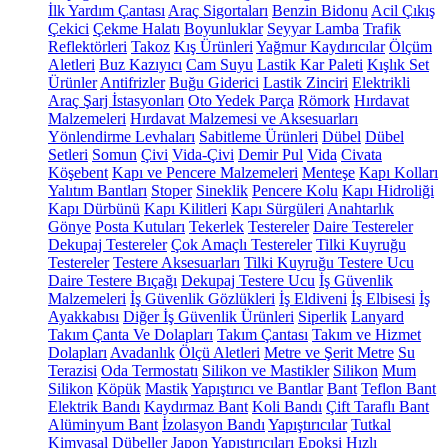
İlk Yardım Çantası
Araç Sigortaları
Benzin Bidonu
Acil Çıkış
Çekici
Çekme Halatı
Boyunluklar
Seyyar Lamba
Trafik
Reflektörleri
Takoz
Kış Ürünleri
Yağmur Kaydırıcılar
Ölçüm
Aletleri
Buz Kazıyıcı
Cam Suyu
Lastik Kar Paleti
Kışlık Set
Ürünler
Antifrizler
Buğu Giderici
Lastik Zinciri
Elektrikli
Araç Şarj İstasyonları
Oto Yedek Parça
Römork
Hırdavat
Malzemeleri
Hırdavat Malzemesi ve Aksesuarları
Yönlendirme Levhaları
Sabitleme Ürünleri
Dübel
Dübel
Setleri
Somun
Çivi
Vida-Çivi
Demir Pul
Vida
Civata
Köşebent
Kapı ve Pencere Malzemeleri
Menteşe
Kapı Kolları
Yalıtım Bantları
Stoper
Sineklik
Pencere Kolu
Kapı Hidroliği
Kapı Dürbünü
Kapı Kilitleri
Kapı Sürgüleri
Anahtarlık
Gönye
Posta Kutuları
Tekerlek
Testereler
Daire Testereler
Dekupaj Testereler
Çok Amaçlı Testereler
Tilki Kuyruğu
Testereler
Testere Aksesuarları
Tilki Kuyruğu Testere Ucu
Daire Testere Bıçağı
Dekupaj Testere Ucu
İş Güvenlik
Malzemeleri
İş Güvenlik Gözlükleri
İş Eldiveni
İş Elbisesi
İş
Ayakkabısı
Diğer İş Güvenlik Ürünleri
Siperlik
Lanyard
Takım Çanta Ve Dolapları
Takım Çantası
Takım ve Hizmet
Dolapları
Avadanlık
Ölçü Aletleri
Metre ve Şerit Metre
Su
Terazisi
Oda Termostatı
Silikon ve Mastikler
Silikon
Mum
Silikon
Köpük
Mastik
Yapıştırıcı ve Bantlar
Bant
Teflon Bant
Elektrik Bandı
Kaydırmaz Bant
Koli Bandı
Çift Taraflı Bant
Alüminyum Bant
İzolasyon Bandı
Yapıştırıcılar
Tutkal
Kimyasal Dübeller
Japon Yapıştırıcıları
Epoksi
Hızlı