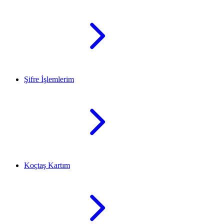
Şifre İşlemlerim
Koçtaş Kartım