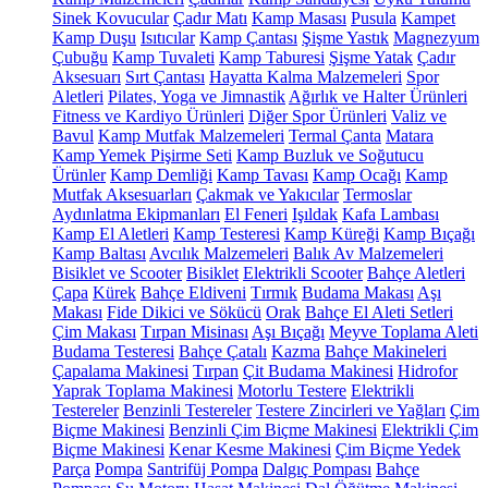
Sinek Kovucular
Çadır Matı
Kamp Masası
Pusula
Kampet
Kamp Duşu
Isıtıcılar
Kamp Çantası
Şişme Yastık
Magnezyum
Çubuğu
Kamp Tuvaleti
Kamp Taburesi
Şişme Yatak
Çadır
Aksesuarı
Sırt Çantası
Hayatta Kalma Malzemeleri
Spor
Aletleri
Pilates, Yoga ve Jimnastik
Ağırlık ve Halter Ürünleri
Fitness ve Kardiyo Ürünleri
Diğer Spor Ürünleri
Valiz ve
Bavul
Kamp Mutfak Malzemeleri
Termal Çanta
Matara
Kamp Yemek Pişirme Seti
Kamp Buzluk ve Soğutucu
Ürünler
Kamp Demliği
Kamp Tavası
Kamp Ocağı
Kamp
Mutfak Aksesuarları
Çakmak ve Yakıcılar
Termoslar
Aydınlatma Ekipmanları
El Feneri
Işıldak
Kafa Lambası
Kamp El Aletleri
Kamp Testeresi
Kamp Küreği
Kamp Bıçağı
Kamp Baltası
Avcılık Malzemeleri
Balık Av Malzemeleri
Bisiklet ve Scooter
Bisiklet
Elektrikli Scooter
Bahçe Aletleri
Çapa
Kürek
Bahçe Eldiveni
Tırmık
Budama Makası
Aşı
Makası
Fide Dikici ve Sökücü
Orak
Bahçe El Aleti Setleri
Çim Makası
Tırpan Misinası
Aşı Bıçağı
Meyve Toplama Aleti
Budama Testeresi
Bahçe Çatalı
Kazma
Bahçe Makineleri
Çapalama Makinesi
Tırpan
Çit Budama Makinesi
Hidrofor
Yaprak Toplama Makinesi
Motorlu Testere
Elektrikli
Testereler
Benzinli Testereler
Testere Zincirleri ve Yağları
Çim
Biçme Makinesi
Benzinli Çim Biçme Makinesi
Elektrikli Çim
Biçme Makinesi
Kenar Kesme Makinesi
Çim Biçme Yedek
Parça
Pompa
Santrifüj Pompa
Dalgıç Pompası
Bahçe