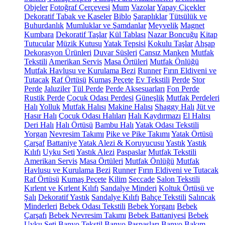
Objeler
Fotoğraf Çerçevesi
Mum
Vazolar
Yapay Çiçekler
Dekoratif Tabak ve Kaseler
Biblo
Şaraplıklar
Tütsülük ve
Buhurdanlık
Mumluklar ve Şamdanlar
Meyvelik
Magnet
Kumbara
Dekoratif Taşlar
Kül Tablası
Nazar Boncuğu
Kitap
Tutucular
Müzik Kutusu
Yatak Tepsisi
Kokulu Taşlar
Ahşap
Dekorasyon Ürünleri
Duvar Süsleri
Cansız Manken
Mutfak
Tekstili
Amerikan Servis
Masa Örtüleri
Mutfak Önlüğü
Mutfak Havlusu ve Kurulama Bezi
Runner
Fırın Eldiveni ve
Tutacak
Raf Örtüsü
Kumaş Peçete
Ev Tekstili
Perde
Stor
Perde
Jaluziler
Tül Perde
Perde Aksesuarları
Fon Perde
Rustik Perde
Çocuk Odası Perdesi
Güneşlik
Mutfak Perdeleri
Halı
Yolluk
Mutfak Halısı
Makine Halısı
Shaggy Halı
Jüt ve
Hasır Halı
Çocuk Odası Halıları
Halı Kaydırmazı
El Halısı
Deri Halı
Halı Örtüsü
Bambu Halı
Yatak Odası Tekstili
Yorgan
Nevresim Takımı
Pike ve Pike Takımı
Yatak Örtüsü
Çarşaf
Battaniye
Yatak Alezi & Koruyucusu
Yastık
Yastık
Kılıfı
Uyku Seti
Yastık Alezi
Paspaslar
Mutfak Tekstili
Amerikan Servis
Masa Örtüleri
Mutfak Önlüğü
Mutfak
Havlusu ve Kurulama Bezi
Runner
Fırın Eldiveni ve Tutacak
Raf Örtüsü
Kumaş Peçete
Kilim
Seccade
Salon Tekstili
Kırlent ve Kırlent Kılıfı
Sandalye Minderi
Koltuk Örtüsü ve
Şalı
Dekoratif Yastık
Sandalye Kılıfı
Bahçe Tekstili
Salıncak
Minderleri
Bebek Odası Tekstili
Bebek Yorganı
Bebek
Çarşafı
Bebek Nevresim Takımı
Bebek Battaniyesi
Bebek
Uyku Seti
Banyo Tekstil
Banyo Paspasları
Banyo Bakım