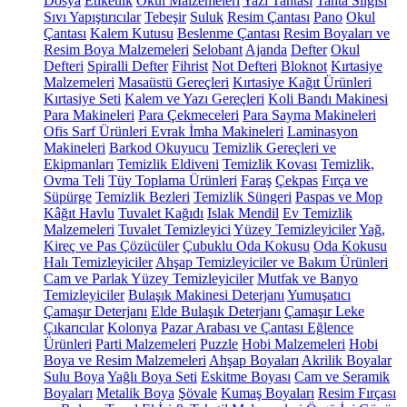
Dosya
Etiketlik
Okul Malzemeleri
Yazı Tahtası
Tahta Silgisi
Sıvı Yapıştırıcılar
Tebeşir
Suluk
Resim Çantası
Pano
Okul
Çantası
Kalem Kutusu
Beslenme Çantası
Resim Boyaları ve
Resim Boya Malzemeleri
Selobant
Ajanda
Defter
Okul
Defteri
Spiralli Defter
Fihrist
Not Defteri
Bloknot
Kırtasiye
Malzemeleri
Masaüstü Gereçleri
Kırtasiye Kağıt Ürünleri
Kırtasiye Seti
Kalem ve Yazı Gereçleri
Koli Bandı Makinesi
Para Makineleri
Para Çekmeceleri
Para Sayma Makineleri
Ofis Sarf Ürünleri
Evrak İmha Makineleri
Laminasyon
Makineleri
Barkod Okuyucu
Temizlik Gereçleri ve
Ekipmanları
Temizlik Eldiveni
Temizlik Kovası
Temizlik,
Ovma Teli
Tüy Toplama Ürünleri
Faraş
Çekpas
Fırça ve
Süpürge
Temizlik Bezleri
Temizlik Süngeri
Paspas ve Mop
Kâğıt Havlu
Tuvalet Kağıdı
Islak Mendil
Ev Temizlik
Malzemeleri
Tuvalet Temizleyici
Yüzey Temizleyiciler
Yağ,
Kireç ve Pas Çözücüler
Çubuklu Oda Kokusu
Oda Kokusu
Halı Temizleyiciler
Ahşap Temizleyiciler ve Bakım Ürünleri
Cam ve Parlak Yüzey Temizleyiciler
Mutfak ve Banyo
Temizleyiciler
Bulaşık Makinesi Deterjanı
Yumuşatıcı
Çamaşır Deterjanı
Elde Bulaşık Deterjanı
Çamaşır Leke
Çıkarıcılar
Kolonya
Pazar Arabası ve Çantası
Eğlence
Ürünleri
Parti Malzemeleri
Puzzle
Hobi Malzemeleri
Hobi
Boya ve Resim Malzemeleri
Ahşap Boyaları
Akrilik Boyalar
Sulu Boya
Yağlı Boya Seti
Eskitme Boyası
Cam ve Seramik
Boyaları
Metalik Boya
Şövale
Kumaş Boyaları
Resim Fırçası