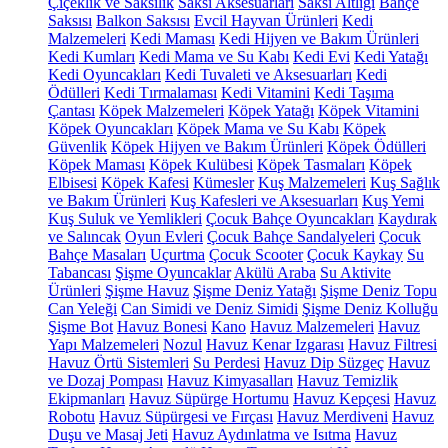
Çiçeklik ve Saksılık
Saksı Aksesuarları
Saksı Altlığı
Bahçe
Saksısı
Balkon Saksısı
Evcil Hayvan Ürünleri
Kedi
Malzemeleri
Kedi Maması
Kedi Hijyen ve Bakım Ürünleri
Kedi Kumları
Kedi Mama ve Su Kabı
Kedi Evi
Kedi Yatağı
Kedi Oyuncakları
Kedi Tuvaleti ve Aksesuarları
Kedi
Ödülleri
Kedi Tırmalaması
Kedi Vitamini
Kedi Taşıma
Çantası
Köpek Malzemeleri
Köpek Yatağı
Köpek Vitamini
Köpek Oyuncakları
Köpek Mama ve Su Kabı
Köpek
Güvenlik
Köpek Hijyen ve Bakım Ürünleri
Köpek Ödülleri
Köpek Maması
Köpek Kulübesi
Köpek Tasmaları
Köpek
Elbisesi
Köpek Kafesi
Kümesler
Kuş Malzemeleri
Kuş Sağlık
ve Bakım Ürünleri
Kuş Kafesleri ve Aksesuarları
Kuş Yemi
Kuş Suluk ve Yemlikleri
Çocuk Bahçe Oyuncakları
Kaydırak
ve Salıncak
Oyun Evleri
Çocuk Bahçe Sandalyeleri
Çocuk
Bahçe Masaları
Uçurtma
Çocuk Scooter
Çocuk Kaykay
Su
Tabancası
Şişme Oyuncaklar
Akülü Araba
Su Aktivite
Ürünleri
Şişme Havuz
Şişme Deniz Yatağı
Şişme Deniz Topu
Can Yeleği
Can Simidi ve Deniz Simidi
Şişme Deniz Kolluğu
Şişme Bot
Havuz Bonesi
Kano
Havuz Malzemeleri
Havuz
Yapı Malzemeleri
Nozul
Havuz Kenar Izgarası
Havuz Filtresi
Havuz Örtü Sistemleri
Su Perdesi
Havuz Dip Süzgeç
Havuz
ve Dozaj Pompası
Havuz Kimyasalları
Havuz Temizlik
Ekipmanları
Havuz Süpürge Hortumu
Havuz Kepçesi
Havuz
Robotu
Havuz Süpürgesi ve Fırçası
Havuz Merdiveni
Havuz
Duşu ve Masaj Jeti
Havuz Aydınlatma ve Isıtma
Havuz