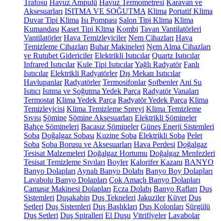
Trafosu
Havuz Ampulü
Havuz Termometresi
Karavan ve
Aksesuarları
ISITMA VE SOĞUTMA
Klima
Portatif Klima
Duvar Tipi Klima
Isı Pompası
Salon Tipi Klima
Klima
Kumandası
Kaset Tipi Klima
Kombi
Tavan Vantilatörleri
Vantilatörler
Hava Temizleyiciler
Nem Cihazları
Hava
Temizleme Cihazları
Buhar Makineleri
Nem Alma Cihazları
ve Rutubet Gidericiler
Elektrikli Isıtıcılar
Quartz Isıtıcılar
Infrared Isıtıcılar
Kule Tipi Isıtıcılar
Yağlı Radyatör
Fanlı
Isıtıcılar
Elektrikli Radyatörler
Dış Mekan Isıtıcılar
Havlupanlar
Radyatörler
Termosifonlar
Şofbenler
Ani Su
Isıtıcı
Isıtma ve Soğutma Yedek Parça
Radyatör Vanaları
Termostat
Klima Yedek Parça
Radyatör Yedek Parça
Klima
Temizleyicisi
Klima Temizleme Spreyi
Klima Temizleme
Sıvısı
Şömine
Şömine Aksesuarları
Elektrikli Şömineler
Bahçe Şömineleri
Bacasız Şömineler
Güneş Enerji Sistemleri
Soba
Doğalgaz Sobası
Kuzine Soba
Elektrikli Soba
Pelet
Soba
Soba Borusu ve Aksesuarları
Hava Perdesi
Doğalgaz
Tesisat Malzemeleri
Doğalgaz Hortumu
Doğalgaz Menfezleri
Tesisat Temizleme Sıvıları
Boyler
Kalorifer Kazanı
BANYO
Banyo Dolapları
Aynalı Banyo Dolabı
Banyo Boy Dolapları
Lavabolu Banyo Dolapları
Çok Amaçlı Banyo Dolapları
Çamaşır Makinesi Dolapları
Ecza Dolabı
Banyo Rafları
Duş
Sistemleri
Duşakabin
Duş Tekneleri
Jakuziler
Küvet
Duş
Setleri
Duş Sistemleri
Duş Başlıkları
Duş Kolonları
Sürgülü
Duş Setleri
Duş Spiralleri
El Duşu
Vitrifiyeler
Lavabolar