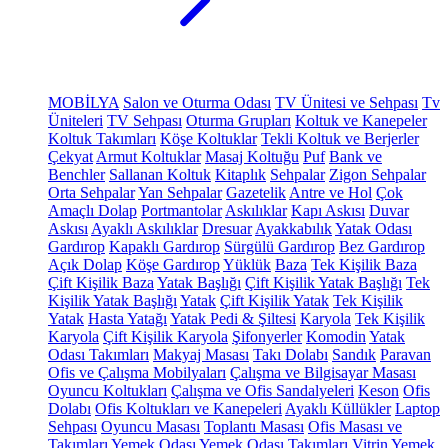
MOBİLYA
Salon ve Oturma Odası
TV Ünitesi ve Sehpası
Tv
Üniteleri
TV Sehpası
Oturma Grupları
Koltuk ve Kanepeler
Koltuk Takımları
Köşe Koltuklar
Tekli Koltuk ve Berjerler
Çekyat
Armut Koltuklar
Masaj Koltuğu
Puf
Bank ve
Benchler
Sallanan Koltuk
Kitaplık
Sehpalar
Zigon Sehpalar
Orta Sehpalar
Yan Sehpalar
Gazetelik
Antre ve Hol
Çok
Amaçlı Dolap
Portmantolar
Askılıklar
Kapı Askısı
Duvar
Askısı
Ayaklı Askılıklar
Dresuar
Ayakkabılık
Yatak Odası
Gardırop
Kapaklı Gardırop
Sürgülü Gardırop
Bez Gardırop
Açık Dolap
Köşe Gardırop
Yüklük
Baza
Tek Kişilik Baza
Çift Kişilik Baza
Yatak Başlığı
Çift Kişilik Yatak Başlığı
Tek
Kişilik Yatak Başlığı
Yatak
Çift Kişilik Yatak
Tek Kişilik
Yatak
Hasta Yatağı
Yatak Pedi & Şiltesi
Karyola
Tek Kişilik
Karyola
Çift Kişilik Karyola
Şifonyerler
Komodin
Yatak
Odası Takımları
Makyaj Masası
Takı Dolabı
Sandık
Paravan
Ofis ve Çalışma Mobilyaları
Çalışma ve Bilgisayar Masası
Oyuncu Koltukları
Çalışma ve Ofis Sandalyeleri
Keson
Ofis
Dolabı
Ofis Koltukları ve Kanepeleri
Ayaklı Küllükler
Laptop
Sehpası
Oyuncu Masası
Toplantı Masası
Ofis Masası ve
Takımları
Yemek Odası
Yemek Odası Takımları
Vitrin
Yemek