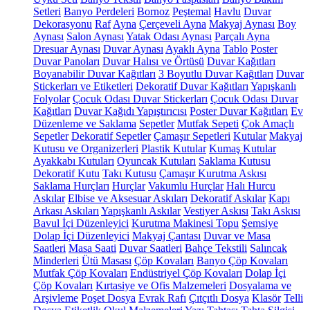
Setleri
Banyo Perdeleri
Bornoz
Peştemal
Havlu
Duvar
Dekorasyonu
Raf
Ayna
Çerçeveli Ayna
Makyaj Aynası
Boy
Aynası
Salon Aynası
Yatak Odası Aynası
Parçalı Ayna
Dresuar Aynası
Duvar Aynası
Ayaklı Ayna
Tablo
Poster
Duvar Panoları
Duvar Halısı ve Örtüsü
Duvar Kağıtları
Boyanabilir Duvar Kağıtları
3 Boyutlu Duvar Kağıtları
Duvar
Stickerları ve Etiketleri
Dekoratif Duvar Kağıtları
Yapışkanlı
Folyolar
Çocuk Odası Duvar Stickerları
Çocuk Odası Duvar
Kağıtları
Duvar Kağıdı Yapıştırıcısı
Poster Duvar Kağıtları
Ev
Düzenleme ve Saklama
Sepetler
Mutfak Sepeti
Çok Amaçlı
Sepetler
Dekoratif Sepetler
Çamaşır Sepetleri
Kutular
Makyaj
Kutusu ve Organizerleri
Plastik Kutular
Kumaş Kutular
Ayakkabı Kutuları
Oyuncak Kutuları
Saklama Kutusu
Dekoratif Kutu
Takı Kutusu
Çamaşır Kurutma Askısı
Saklama Hurçları
Hurçlar
Vakumlu Hurçlar
Halı Hurcu
Askılar
Elbise ve Aksesuar Askıları
Dekoratif Askılar
Kapı
Arkası Askıları
Yapışkanlı Askılar
Vestiyer Askısı
Takı Askısı
Bavul İçi Düzenleyici
Kurutma Makinesi Topu
Şemsiye
Dolap İçi Düzenleyici
Makyaj Çantası
Duvar ve Masa
Saatleri
Masa Saati
Duvar Saatleri
Bahçe Tekstili
Salıncak
Minderleri
Ütü Masası
Çöp Kovaları
Banyo Çöp Kovaları
Mutfak Çöp Kovaları
Endüstriyel Çöp Kovaları
Dolap İçi
Çöp Kovaları
Kırtasiye ve Ofis Malzemeleri
Dosyalama ve
Arşivleme
Poşet Dosya
Evrak Rafı
Çıtçıtlı Dosya
Klasör
Telli