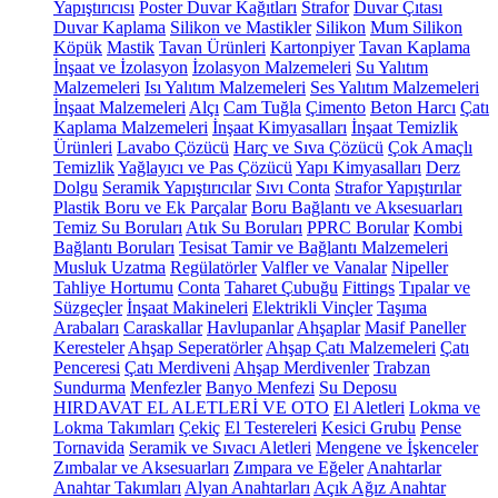
Yapıştırıcısı
Poster Duvar Kağıtları
Strafor
Duvar Çıtası
Duvar Kaplama
Silikon ve Mastikler
Silikon
Mum Silikon
Köpük
Mastik
Tavan Ürünleri
Kartonpiyer
Tavan Kaplama
İnşaat ve İzolasyon
İzolasyon Malzemeleri
Su Yalıtım
Malzemeleri
Isı Yalıtım Malzemeleri
Ses Yalıtım Malzemeleri
İnşaat Malzemeleri
Alçı
Cam Tuğla
Çimento
Beton Harcı
Çatı
Kaplama Malzemeleri
İnşaat Kimyasalları
İnşaat Temizlik
Ürünleri
Lavabo Çözücü
Harç ve Sıva Çözücü
Çok Amaçlı
Temizlik
Yağlayıcı ve Pas Çözücü
Yapı Kimyasalları
Derz
Dolgu
Seramik Yapıştırıcılar
Sıvı Conta
Strafor Yapıştırılar
Plastik Boru ve Ek Parçalar
Boru Bağlantı ve Aksesuarları
Temiz Su Boruları
Atık Su Boruları
PPRC Borular
Kombi
Bağlantı Boruları
Tesisat Tamir ve Bağlantı Malzemeleri
Musluk Uzatma
Regülatörler
Valfler ve Vanalar
Nipeller
Tahliye Hortumu
Conta
Taharet Çubuğu
Fittings
Tıpalar ve
Süzgeçler
İnşaat Makineleri
Elektrikli Vinçler
Taşıma
Arabaları
Caraskallar
Havlupanlar
Ahşaplar
Masif Paneller
Keresteler
Ahşap Seperatörler
Ahşap Çatı Malzemeleri
Çatı
Penceresi
Çatı Merdiveni
Ahşap Merdivenler
Trabzan
Sundurma
Menfezler
Banyo Menfezi
Su Deposu
HIRDAVAT EL ALETLERİ VE OTO
El Aletleri
Lokma ve
Lokma Takımları
Çekiç
El Testereleri
Kesici Grubu
Pense
Tornavida
Seramik ve Sıvacı Aletleri
Mengene ve İşkenceler
Zımbalar ve Aksesuarları
Zımpara ve Eğeler
Anahtarlar
Anahtar Takımları
Alyan Anahtarları
Açık Ağız Anahtar