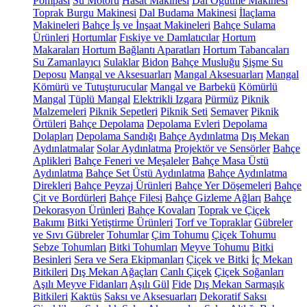
Pompası
Su Motoru
Hasat Makinesi
Dal Öğütme Makinesi
Toprak Burgu Makinesi
Dal Budama Makinesi
İlaçlama
Makineleri
Bahçe İş ve İnşaat Makineleri
Bahçe Sulama
Ürünleri
Hortumlar
Fıskiye ve Damlatıcılar
Hortum
Makaraları
Hortum Bağlantı Aparatları
Hortum Tabancaları
Su Zamanlayıcı
Sulaklar
Bidon
Bahçe Musluğu
Şişme Su
Deposu
Mangal ve Aksesuarları
Mangal Aksesuarları
Mangal
Kömürü ve Tutuşturucular
Mangal ve Barbekü
Kömürlü
Mangal
Tüplü Mangal
Elektrikli Izgara
Pürmüz
Piknik
Malzemeleri
Piknik Sepetleri
Piknik Seti
Semaver
Piknik
Örtüleri
Bahçe Depolama
Depolama Evleri
Depolama
Dolapları
Depolama Sandığı
Bahçe Aydınlatma
Dış Mekan
Aydınlatmalar
Solar Aydınlatma
Projektör ve Sensörler
Bahçe
Aplikleri
Bahçe Feneri ve Meşaleler
Bahçe Masa Üstü
Aydınlatma
Bahçe Set Üstü Aydınlatma
Bahçe Aydınlatma
Direkleri
Bahçe Peyzaj Ürünleri
Bahçe Yer Döşemeleri
Bahçe
Çit ve Bordürleri
Bahçe Filesi
Bahçe Gizleme Ağları
Bahçe
Dekorasyon Ürünleri
Bahçe Kovaları
Toprak ve Çiçek
Bakımı
Bitki Yetiştirme Ürünleri
Torf ve Topraklar
Gübreler
ve Sıvı Gübreler
Tohumlar
Çim Tohumu
Çiçek Tohumu
Sebze Tohumları
Bitki Tohumları
Meyve Tohumu
Bitki
Besinleri
Sera ve Sera Ekipmanları
Çiçek ve Bitki
İç Mekan
Bitkileri
Dış Mekan Ağaçları
Canlı Çiçek
Çiçek Soğanları
Aşılı Meyve Fidanları
Aşılı Gül
Fide
Dış Mekan Sarmaşık
Bitkileri
Kaktüs
Saksı ve Aksesuarları
Dekoratif Saksı