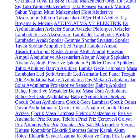
ve Rulosu
Tuval
El İşi & Tekstil Malzemeleri
Örgü İpi
Güpür
Şiş
Takı Yapım Malzemeleri
Takı Pensesi
Boncuk
Mum &
Sabun Yapımı
Mum Malzemeleri
Hobi Aletleri ve
Aksesuarları
Silikon Tabancaları
Diğer Hobi Aletleri
Taş
Boyama & Mozaik
AYDINLATMA VE ELEKTRİK
Ev
Aydınlatmaları
Avizeler
Sarkıt Avizeler
Plafonyer Avizeler
Lambaderler ve Aksesuarları
Lambader
Lambader Başlığı
Lambader Ayağı
Spotlar
Gömme Spotlar
Sıvaüstü Spotlar
Tavan Spotlar
Ampuller
Led Ampul
Halojen Ampul
Tasarruflu Ampul
Rustik Ampul
Akıllı Ampul
Floresan
Ampul
Abajurlar ve Aksesuarları
Abajur
Abajur Şapkaları
Abajur Ayaklığı
Fener ve Işıldaklar
Aplikler
Duvar Aplikleri
Tablo Aplikleri
Banyo Aplikleri
Lamba
Gece Lambaları
Masa
Lambaları
Led Şerit
Armatür
Led Armatür
Led Panel
Tezgah
Altı Aydınlatma
Bahçe Aydınlatma
Dış Mekan Aydınlatmalar
Solar Aydınlatma
Projektör ve Sensörler
Bahçe Aplikleri
Bahçe Feneri ve Meşaleler
Bahçe Masa Üstü Aydınlatma
Bahçe Set Üstü Aydınlatma
Bahçe Aydınlatma Direkleri
Çocuk Odası Aydınlatma
Çocuk Gece Lambası
Çocuk Odası
Duvar Aydınlatmaları
Çocuk Odası Abajuru
Çocuk Odası
Avizesi
Çocuk Masa Lambası
Elektrik Malzemeleri
Priz ve
Anahtarlar
Priz Kutusu
Telefon Prizi
Priz Çerçevesi
Golyat
Priz
Nümeris Priz
Priz
Anahtar Priz
Şalt Malzemeleri
Sigorta
Kutusu
Kontaktör
Elektrik Sigortası
Şalter
Kaçak Akım
Rölesi
Elektrik Sayacı
Uzatma Kablosu ve Grup Priz
Uzatma