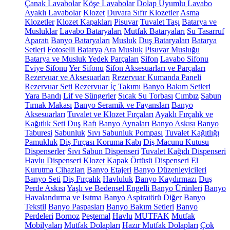
Çanak Lavabolar
Köşe Lavabolar
Dolap Uyumlu Lavabo
Ayaklı Lavabolar
Klozet
Duvara Sıfır Klozetler
Asma
Klozetler
Klozet Kapakları
Pisuvar
Tuvalet Taşı
Batarya ve
Musluklar
Lavabo Bataryaları
Mutfak Bataryaları
Su Tasarruf
Aparatı
Banyo Bataryaları
Musluk
Duş Bataryaları
Batarya
Setleri
Fotoselli Batarya
Ara Musluk
Pisuvar Musluğu
Batarya ve Musluk Yedek Parçaları
Sifon
Lavabo Sifonu
Eviye Sifonu
Yer Sifonu
Sifon Aksesuarları ve Parçaları
Rezervuar ve Aksesuarları
Rezervuar Kumanda Paneli
Rezervuar Seti
Rezervuar İç Takımı
Banyo Bakım Setleri
Yara Bandı
Lif ve Süngerler
Sıcak Su Torbası
Cımbız
Sabun
Tırnak Makası
Banyo Seramik ve Fayansları
Banyo
Aksesuarları
Tuvalet ve Klozet Fırçaları
Ayaklı Fırçalık ve
Kağıtlık Seti
Duş Rafı
Banyo Aynaları
Banyo Askısı
Banyo
Taburesi
Sabunluk
Sıvı Sabunluk Pompası
Tuvalet Kağıtlığı
Pamukluk
Diş Fırçası Koruma Kabı
Diş Macunu Kutusu
Dispenserler
Sıvı Sabun Dispenseri
Tuvalet Kağıdı Dispenseri
Havlu Dispenseri
Klozet Kapak Örtüsü Dispenseri
El
Kurutma Cihazları
Banyo Etajeri
Banyo Düzenleyicileri
Banyo Seti
Diş Fırçalık
Havluluk
Banyo Kaydırmazı
Duş
Perde Askısı
Yaşlı ve Bedensel Engelli Banyo Ürünleri
Banyo
Havalandırma ve Isıtma
Banyo Aspiratörü
Diğer
Banyo
Tekstil
Banyo Paspasları
Banyo Bakım Setleri
Banyo
Perdeleri
Bornoz
Peştemal
Havlu
MUTFAK
Mutfak
Mobilyaları
Mutfak Dolapları
Hazır Mutfak Dolapları
Çok