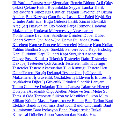
İlk Yardım Çantası
Araç Sigortaları
Benzin Bidonu
Acil Çıkış
Çekici
Çekme Halatı
Boyunluklar
Seyyar Lamba
Trafik
Reflektörleri
Takoz
Kış Ürünleri
Yağmur Kaydırıcılar
Ölçüm
Aletleri
Buz Kazıyıcı
Cam Suyu
Lastik Kar Paleti
Kışlık Set
Ürünler
Antifrizler
Buğu Giderici
Lastik Zinciri
Elektrikli
Araç Şarj İstasyonları
Oto Yedek Parça
Römork
Hırdavat
Malzemeleri
Hırdavat Malzemesi ve Aksesuarları
Yönlendirme Levhaları
Sabitleme Ürünleri
Dübel
Dübel
Setleri
Somun
Çivi
Vida-Çivi
Demir Pul
Vida
Civata
Köşebent
Kapı ve Pencere Malzemeleri
Menteşe
Kapı Kolları
Yalıtım Bantları
Stoper
Sineklik
Pencere Kolu
Kapı Hidroliği
Kapı Dürbünü
Kapı Kilitleri
Kapı Sürgüleri
Anahtarlık
Gönye
Posta Kutuları
Tekerlek
Testereler
Daire Testereler
Dekupaj Testereler
Çok Amaçlı Testereler
Tilki Kuyruğu
Testereler
Testere Aksesuarları
Tilki Kuyruğu Testere Ucu
Daire Testere Bıçağı
Dekupaj Testere Ucu
İş Güvenlik
Malzemeleri
İş Güvenlik Gözlükleri
İş Eldiveni
İş Elbisesi
İş
Ayakkabısı
Diğer İş Güvenlik Ürünleri
Siperlik
Lanyard
Takım Çanta Ve Dolapları
Takım Çantası
Takım ve Hizmet
Dolapları
Avadanlık
Ölçü Aletleri
Metre ve Şerit Metre
Su
Terazisi
Oda Termostatı
Silikon ve Mastikler
Silikon
Mum
Silikon
Köpük
Mastik
Yapıştırıcı ve Bantlar
Bant
Teflon Bant
Elektrik Bandı
Kaydırmaz Bant
Koli Bandı
Çift Taraflı Bant
Alüminyum Bant
İzolasyon Bandı
Yapıştırıcılar
Tutkal
Kimyasal Dübeller
Japon Yapıştırıcıları
Epoksi
Hızlı