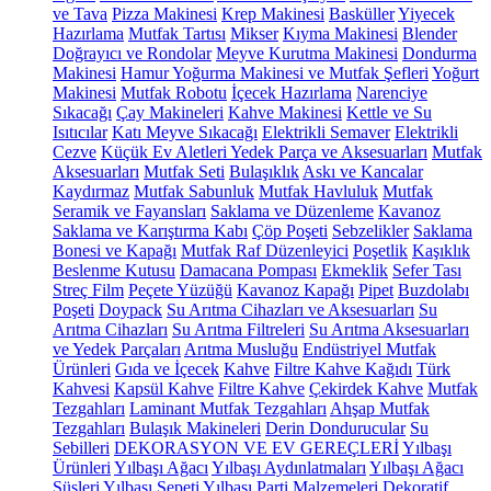
ve Tava
Pizza Makinesi
Krep Makinesi
Basküller
Yiyecek
Hazırlama
Mutfak Tartısı
Mikser
Kıyma Makinesi
Blender
Doğrayıcı ve Rondolar
Meyve Kurutma Makinesi
Dondurma
Makinesi
Hamur Yoğurma Makinesi ve Mutfak Şefleri
Yoğurt
Makinesi
Mutfak Robotu
İçecek Hazırlama
Narenciye
Sıkacağı
Çay Makineleri
Kahve Makinesi
Kettle ve Su
Isıtıcılar
Katı Meyve Sıkacağı
Elektrikli Semaver
Elektrikli
Cezve
Küçük Ev Aletleri Yedek Parça ve Aksesuarları
Mutfak
Aksesuarları
Mutfak Seti
Bulaşıklık
Askı ve Kancalar
Kaydırmaz
Mutfak Sabunluk
Mutfak Havluluk
Mutfak
Seramik ve Fayansları
Saklama ve Düzenleme
Kavanoz
Saklama ve Karıştırma Kabı
Çöp Poşeti
Sebzelikler
Saklama
Bonesi ve Kapağı
Mutfak Raf Düzenleyici
Poşetlik
Kaşıklık
Beslenme Kutusu
Damacana Pompası
Ekmeklik
Sefer Tası
Streç Film
Peçete Yüzüğü
Kavanoz Kapağı
Pipet
Buzdolabı
Poşeti
Doypack
Su Arıtma Cihazları ve Aksesuarları
Su
Arıtma Cihazları
Su Arıtma Filtreleri
Su Arıtma Aksesuarları
ve Yedek Parçaları
Arıtma Musluğu
Endüstriyel Mutfak
Ürünleri
Gıda ve İçecek
Kahve
Filtre Kahve Kağıdı
Türk
Kahvesi
Kapsül Kahve
Filtre Kahve
Çekirdek Kahve
Mutfak
Tezgahları
Laminant Mutfak Tezgahları
Ahşap Mutfak
Tezgahları
Bulaşık Makineleri
Derin Dondurucular
Su
Sebilleri
DEKORASYON VE EV GEREÇLERİ
Yılbaşı
Ürünleri
Yılbaşı Ağacı
Yılbaşı Aydınlatmaları
Yılbaşı Ağacı
Süsleri
Yılbaşı Sepeti
Yılbaşı Parti Malzemeleri
Dekoratif