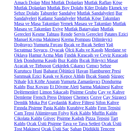
Amaçlı Dolap
Mini Mutfak Dolapları
Mutfak Rafları
Köşe
Mutfak Dolapları
Mutfak Boy Dolabı
Kiler Dolabı
Ekmek ve
Sebze Dolabı
Tabureler
Sandalye
Mutfak Sandalyeleri
Bar
Sandalyeleri
Katlanır Sandalyeler
Mutfak Köşe Takımları
Masa ve Masa Takımları
Yemek Masası ve Takımları
Mutfak
Masası ve Takımları
Eviye
Mutfak Bataryaları
Mutfak
Gereçleri
Kesme Tahtası
Rende
Servis Gereçleri
Patates Ezici
Manuel Kıyma Makinesi
Krema Pompası
Dilimleyici
Doğrayıcı
Yumurta Fırçası
Bıçak ve Bıçak Setleri
Yağ
Sıçratmaz
Soyucu, Oyacak
Ölçü Kabı ve Kaşığı
Merdane ve
Oklava
Hamur Açma Matı
Fındık Kıracağı ve Ceviz Kıracağı
Elek
Dondurma Kaşığı
Buz Kalıbı
Bıçak Bileyici Masat
Açacak ve Tirbuşon
Çekirdek Çıkarıcı
Çırpıcı
Sebze
Kurutucu
Huni
Baharat Öğütücü
Havan
Hamburger Presi
Sarımsak Ezici
Kaşık ve Kepçe Altlığı
Bıçak Standı
Süzgeç
Nihale
İçli Köfte Aparatı
Yumurta Zamanlayıcı
Dondurma
Kalıbı
Buz Kovası
Et Dövme Aleti
Sarma Makinesi
Kahve
Değirmenleri
Limon Sıkacağı
Pişirme Grubu
Çay ve Kahve
Demleme
French Press
Dripper
Chemex
Cezve
Çay Süzgeci
Demlik
Moka Pot
Çaydanlık
Kahve Filtresi
Sifon Kahve
Fırında Pişirme
Pasta Kalıbı
Kurabiye Kalıbı
Fırın Tepsisi
Cam Tepsi
Alüminyum Folyo
Kek Kalıbı
Muffin Kalıbı
Çikolata Kalıbı
Güveç
Pişirme Kağıdı
Pizza Tepsisi
Tart
Kalıbı
Ocak Üstü Pişirme
Tava ve Tava Setleri
Ocak Üstü
Tost Makinesi
Ocak Üstü Sac
Sahan
Düdüklü Tencere