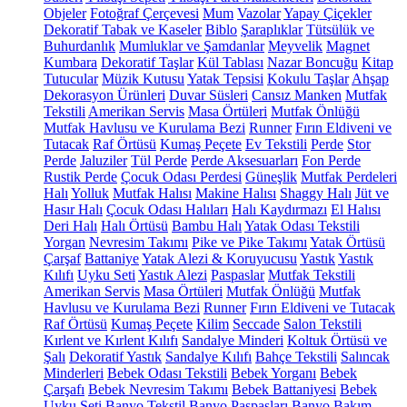
Objeler
Fotoğraf Çerçevesi
Mum
Vazolar
Yapay Çiçekler
Dekoratif Tabak ve Kaseler
Biblo
Şaraplıklar
Tütsülük ve
Buhurdanlık
Mumluklar ve Şamdanlar
Meyvelik
Magnet
Kumbara
Dekoratif Taşlar
Kül Tablası
Nazar Boncuğu
Kitap
Tutucular
Müzik Kutusu
Yatak Tepsisi
Kokulu Taşlar
Ahşap
Dekorasyon Ürünleri
Duvar Süsleri
Cansız Manken
Mutfak
Tekstili
Amerikan Servis
Masa Örtüleri
Mutfak Önlüğü
Mutfak Havlusu ve Kurulama Bezi
Runner
Fırın Eldiveni ve
Tutacak
Raf Örtüsü
Kumaş Peçete
Ev Tekstili
Perde
Stor
Perde
Jaluziler
Tül Perde
Perde Aksesuarları
Fon Perde
Rustik Perde
Çocuk Odası Perdesi
Güneşlik
Mutfak Perdeleri
Halı
Yolluk
Mutfak Halısı
Makine Halısı
Shaggy Halı
Jüt ve
Hasır Halı
Çocuk Odası Halıları
Halı Kaydırmazı
El Halısı
Deri Halı
Halı Örtüsü
Bambu Halı
Yatak Odası Tekstili
Yorgan
Nevresim Takımı
Pike ve Pike Takımı
Yatak Örtüsü
Çarşaf
Battaniye
Yatak Alezi & Koruyucusu
Yastık
Yastık
Kılıfı
Uyku Seti
Yastık Alezi
Paspaslar
Mutfak Tekstili
Amerikan Servis
Masa Örtüleri
Mutfak Önlüğü
Mutfak
Havlusu ve Kurulama Bezi
Runner
Fırın Eldiveni ve Tutacak
Raf Örtüsü
Kumaş Peçete
Kilim
Seccade
Salon Tekstili
Kırlent ve Kırlent Kılıfı
Sandalye Minderi
Koltuk Örtüsü ve
Şalı
Dekoratif Yastık
Sandalye Kılıfı
Bahçe Tekstili
Salıncak
Minderleri
Bebek Odası Tekstili
Bebek Yorganı
Bebek
Çarşafı
Bebek Nevresim Takımı
Bebek Battaniyesi
Bebek
Uyku Seti
Banyo Tekstil
Banyo Paspasları
Banyo Bakım