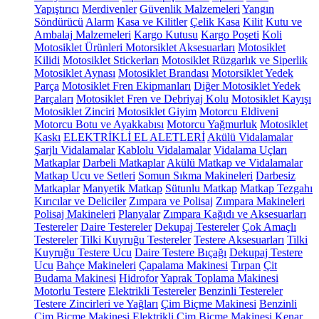
Yapıştırıcı
Merdivenler
Güvenlik Malzemeleri
Yangın
Söndürücü
Alarm
Kasa ve Kilitler
Çelik Kasa
Kilit
Kutu ve
Ambalaj Malzemeleri
Kargo Kutusu
Kargo Poşeti
Koli
Motosiklet Ürünleri
Motorsiklet Aksesuarları
Motosiklet
Kilidi
Motosiklet Stickerları
Motosiklet Rüzgarlık ve Siperlik
Motosiklet Aynası
Motosiklet Brandası
Motorsiklet Yedek
Parça
Motosiklet Fren Ekipmanları
Diğer Motosiklet Yedek
Parçaları
Motosiklet Fren ve Debriyaj Kolu
Motosiklet Kayışı
Motosiklet Zinciri
Motosiklet Giyim
Motorcu Eldiveni
Motorcu Botu ve Ayakkabısı
Motorcu Yağmurluk
Motosiklet
Kaskı
ELEKTRİKLİ EL ALETLERİ
Akülü Vidalamalar
Şarjlı Vidalamalar
Kablolu Vidalamalar
Vidalama Uçları
Matkaplar
Darbeli Matkaplar
Akülü Matkap ve Vidalamalar
Matkap Ucu ve Setleri
Somun Sıkma Makineleri
Darbesiz
Matkaplar
Manyetik Matkap
Sütunlu Matkap
Matkap Tezgahı
Kırıcılar ve Deliciler
Zımpara ve Polisaj
Zımpara Makineleri
Polisaj Makineleri
Planyalar
Zımpara Kağıdı ve Aksesuarları
Testereler
Daire Testereler
Dekupaj Testereler
Çok Amaçlı
Testereler
Tilki Kuyruğu Testereler
Testere Aksesuarları
Tilki
Kuyruğu Testere Ucu
Daire Testere Bıçağı
Dekupaj Testere
Ucu
Bahçe Makineleri
Çapalama Makinesi
Tırpan
Çit
Budama Makinesi
Hidrofor
Yaprak Toplama Makinesi
Motorlu Testere
Elektrikli Testereler
Benzinli Testereler
Testere Zincirleri ve Yağları
Çim Biçme Makinesi
Benzinli
Çim Biçme Makinesi
Elektrikli Çim Biçme Makinesi
Kenar