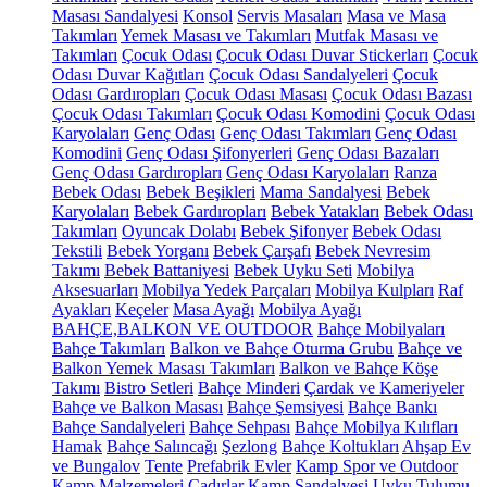
Masası Sandalyesi
Konsol
Servis Masaları
Masa ve Masa
Takımları
Yemek Masası ve Takımları
Mutfak Masası ve
Takımları
Çocuk Odası
Çocuk Odası Duvar Stickerları
Çocuk
Odası Duvar Kağıtları
Çocuk Odası Sandalyeleri
Çocuk
Odası Gardıropları
Çocuk Odası Masası
Çocuk Odası Bazası
Çocuk Odası Takımları
Çocuk Odası Komodini
Çocuk Odası
Karyolaları
Genç Odası
Genç Odası Takımları
Genç Odası
Komodini
Genç Odası Şifonyerleri
Genç Odası Bazaları
Genç Odası Gardıropları
Genç Odası Karyolaları
Ranza
Bebek Odası
Bebek Beşikleri
Mama Sandalyesi
Bebek
Karyolaları
Bebek Gardıropları
Bebek Yatakları
Bebek Odası
Takımları
Oyuncak Dolabı
Bebek Şifonyer
Bebek Odası
Tekstili
Bebek Yorganı
Bebek Çarşafı
Bebek Nevresim
Takımı
Bebek Battaniyesi
Bebek Uyku Seti
Mobilya
Aksesuarları
Mobilya Yedek Parçaları
Mobilya Kulpları
Raf
Ayakları
Keçeler
Masa Ayağı
Mobilya Ayağı
BAHÇE,BALKON VE OUTDOOR
Bahçe Mobilyaları
Bahçe Takımları
Balkon ve Bahçe Oturma Grubu
Bahçe ve
Balkon Yemek Masası Takımları
Balkon ve Bahçe Köşe
Takımı
Bistro Setleri
Bahçe Minderi
Çardak ve Kameriyeler
Bahçe ve Balkon Masası
Bahçe Şemsiyesi
Bahçe Bankı
Bahçe Sandalyeleri
Bahçe Sehpası
Bahçe Mobilya Kılıfları
Hamak
Bahçe Salıncağı
Şezlong
Bahçe Koltukları
Ahşap Ev
ve Bungalov
Tente
Prefabrik Evler
Kamp Spor ve Outdoor
Kamp Malzemeleri
Çadırlar
Kamp Sandalyesi
Uyku Tulumu