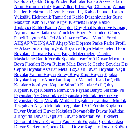
Kabloları
Çoklu Grup Prizleri
Kablolar
Kablo Aksesuarları
Akım Korumalı Priz
Kapı Zilleri
Pil ve Şarj Cihazları
Zaman
Saatleri
Elektronik Devre Elemanı
Fiş
Kablo Pabucu
Kablo
Yüksüğü
Elektronik Tamir Seti
Kablo Düzenleyiciler
Susta
Makaron Kablo
Kablo Klipsi
Klemens
Kroşe
Kablo
Toplayıcı
Kablo Kanalı
Adaptör
Duy
Buat Kutusu ve Kapağı
Aydınlatma Halatları ve Zincirleri
Enerji Sistemleri
Güneş
Paneli
Lityum Akü
Jel Akü
İnverter
Tavan Vantilatörleri
AHŞAP VE İNŞAAT
Ahşap Yer Döşeme
Parke
Parke Profil
ve Aksesuarları
Süpürgelik
Boya ve Boya Malzemeleri
Hobi
Boyaları
Tempare Boyası
Boya Malzemeleri
Tinerler
Maskeleme Bandı
Vernik
Spatula
Hışır Örtü
Duvar Macunu
Boya Fırçaları
Boya Rulosu
Mala
Boya
İç Cephe Boyalar
Dış
Cephe Boyalar
Astarlar
Metal Boyaları
Tavan Boyaları
Yağlı
Boyalar
Yalıtım Boyası
Sprey Boya
Kapı Boyası
Epoksi
Boyalar
Kapılar
Amerikan Kapılar
Melamin Kapılar
Çelik
Kapılar
Akordiyon Kapılar
Sürgülü Kapılar
Acil Çıkış
Kapıları
Kapı Kolları
Seramik ve Fayans
Banyo Seramik ve
Fayansları
Yer Seramik ve Fayansları
Mutfak Seramik ve
Fayansları
Karo
Mozaik
Mutfak Tezgahları
Laminant Mutfak
Tezgahları
Ahşap Mutfak Tezgahları
PVC Zemin Kaplama
Duvar Ürünleri
Duvar Kağıtları
Boyanabilir Duvar Kağıtları
3 Boyutlu Duvar Kağıtları
Duvar Stickerları ve Etiketleri
Dekoratif Duvar Kağıtları
Yapışkanlı Folyolar
Çocuk Odası
Duvar Stickerları
Çocuk Odası Duvar Kağıtları
Duvar Kağıdı