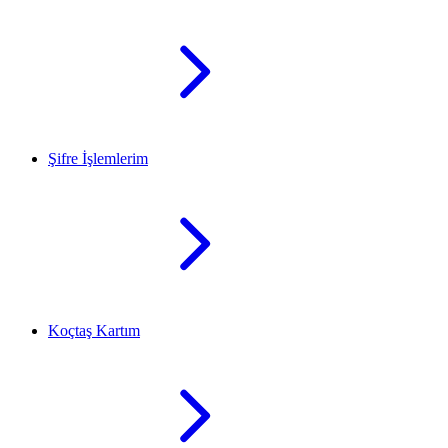
Şifre İşlemlerim
Koçtaş Kartım