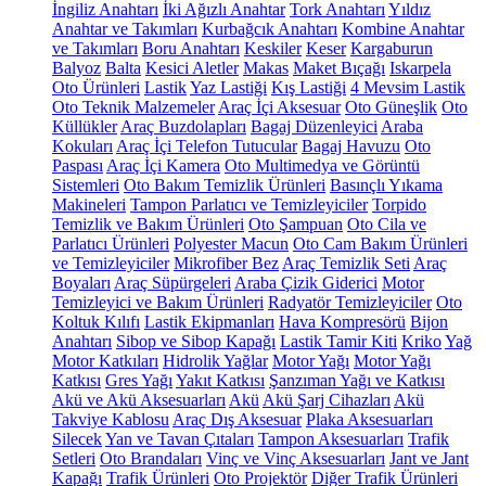
İngiliz Anahtarı
İki Ağızlı Anahtar
Tork Anahtarı
Yıldız
Anahtar ve Takımları
Kurbağcık Anahtarı
Kombine Anahtar
ve Takımları
Boru Anahtarı
Keskiler
Keser
Kargaburun
Balyoz
Balta
Kesici Aletler
Makas
Maket Bıçağı
Iskarpela
Oto Ürünleri
Lastik
Yaz Lastiği
Kış Lastiği
4 Mevsim Lastik
Oto Teknik Malzemeler
Araç İçi Aksesuar
Oto Güneşlik
Oto
Küllükler
Araç Buzdolapları
Bagaj Düzenleyici
Araba
Kokuları
Araç İçi Telefon Tutucular
Bagaj Havuzu
Oto
Paspası
Araç İçi Kamera
Oto Multimedya ve Görüntü
Sistemleri
Oto Bakım Temizlik Ürünleri
Basınçlı Yıkama
Makineleri
Tampon Parlatıcı ve Temizleyiciler
Torpido
Temizlik ve Bakım Ürünleri
Oto Şampuan
Oto Cila ve
Parlatıcı Ürünleri
Polyester Macun
Oto Cam Bakım Ürünleri
ve Temizleyiciler
Mikrofiber Bez
Araç Temizlik Seti
Araç
Boyaları
Araç Süpürgeleri
Araba Çizik Giderici
Motor
Temizleyici ve Bakım Ürünleri
Radyatör Temizleyiciler
Oto
Koltuk Kılıfı
Lastik Ekipmanları
Hava Kompresörü
Bijon
Anahtarı
Sibop ve Sibop Kapağı
Lastik Tamir Kiti
Kriko
Yağ
Motor Katkıları
Hidrolik Yağlar
Motor Yağı
Motor Yağı
Katkısı
Gres Yağı
Yakıt Katkısı
Şanzıman Yağı ve Katkısı
Akü ve Akü Aksesuarları
Akü
Akü Şarj Cihazları
Akü
Takviye Kablosu
Araç Dış Aksesuar
Plaka Aksesuarları
Silecek
Yan ve Tavan Çıtaları
Tampon Aksesuarları
Trafik
Setleri
Oto Brandaları
Vinç ve Vinç Aksesuarları
Jant ve Jant
Kapağı
Trafik Ürünleri
Oto Projektör
Diğer Trafik Ürünleri