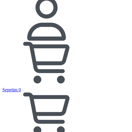
Sepetim
0