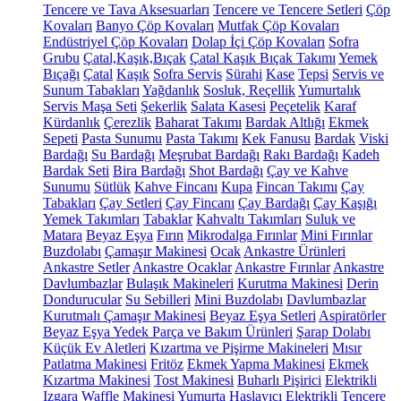
Tencere ve Tava Aksesuarları
Tencere ve Tencere Setleri
Çöp
Kovaları
Banyo Çöp Kovaları
Mutfak Çöp Kovaları
Endüstriyel Çöp Kovaları
Dolap İçi Çöp Kovaları
Sofra
Grubu
Çatal,Kaşık,Bıçak
Çatal Kaşık Bıçak Takımı
Yemek
Bıçağı
Çatal
Kaşık
Sofra Servis
Sürahi
Kase
Tepsi
Servis ve
Sunum Tabakları
Yağdanlık
Sosluk, Reçellik
Yumurtalık
Servis Maşa Seti
Şekerlik
Salata Kasesi
Peçetelik
Karaf
Kürdanlık
Çerezlik
Baharat Takımı
Bardak Altlığı
Ekmek
Sepeti
Pasta Sunumu
Pasta Takımı
Kek Fanusu
Bardak
Viski
Bardağı
Su Bardağı
Meşrubat Bardağı
Rakı Bardağı
Kadeh
Bardak Seti
Bira Bardağı
Shot Bardağı
Çay ve Kahve
Sunumu
Sütlük
Kahve Fincanı
Kupa
Fincan Takımı
Çay
Tabakları
Çay Setleri
Çay Fincanı
Çay Bardağı
Çay Kaşığı
Yemek Takımları
Tabaklar
Kahvaltı Takımları
Suluk ve
Matara
Beyaz Eşya
Fırın
Mikrodalga Fırınlar
Mini Fırınlar
Buzdolabı
Çamaşır Makinesi
Ocak
Ankastre Ürünleri
Ankastre Setler
Ankastre Ocaklar
Ankastre Fırınlar
Ankastre
Davlumbazlar
Bulaşık Makineleri
Kurutma Makinesi
Derin
Dondurucular
Su Sebilleri
Mini Buzdolabı
Davlumbazlar
Kurutmalı Çamaşır Makinesi
Beyaz Eşya Setleri
Aspiratörler
Beyaz Eşya Yedek Parça ve Bakım Ürünleri
Şarap Dolabı
Küçük Ev Aletleri
Kızartma ve Pişirme Makineleri
Mısır
Patlatma Makinesi
Fritöz
Ekmek Yapma Makinesi
Ekmek
Kızartma Makinesi
Tost Makinesi
Buharlı Pişirici
Elektrikli
Izgara
Waffle Makinesi
Yumurta Haşlayıcı
Elektrikli Tencere