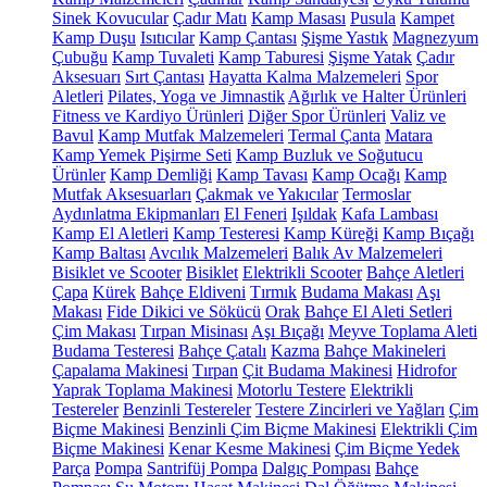
Sinek Kovucular
Çadır Matı
Kamp Masası
Pusula
Kampet
Kamp Duşu
Isıtıcılar
Kamp Çantası
Şişme Yastık
Magnezyum
Çubuğu
Kamp Tuvaleti
Kamp Taburesi
Şişme Yatak
Çadır
Aksesuarı
Sırt Çantası
Hayatta Kalma Malzemeleri
Spor
Aletleri
Pilates, Yoga ve Jimnastik
Ağırlık ve Halter Ürünleri
Fitness ve Kardiyo Ürünleri
Diğer Spor Ürünleri
Valiz ve
Bavul
Kamp Mutfak Malzemeleri
Termal Çanta
Matara
Kamp Yemek Pişirme Seti
Kamp Buzluk ve Soğutucu
Ürünler
Kamp Demliği
Kamp Tavası
Kamp Ocağı
Kamp
Mutfak Aksesuarları
Çakmak ve Yakıcılar
Termoslar
Aydınlatma Ekipmanları
El Feneri
Işıldak
Kafa Lambası
Kamp El Aletleri
Kamp Testeresi
Kamp Küreği
Kamp Bıçağı
Kamp Baltası
Avcılık Malzemeleri
Balık Av Malzemeleri
Bisiklet ve Scooter
Bisiklet
Elektrikli Scooter
Bahçe Aletleri
Çapa
Kürek
Bahçe Eldiveni
Tırmık
Budama Makası
Aşı
Makası
Fide Dikici ve Sökücü
Orak
Bahçe El Aleti Setleri
Çim Makası
Tırpan Misinası
Aşı Bıçağı
Meyve Toplama Aleti
Budama Testeresi
Bahçe Çatalı
Kazma
Bahçe Makineleri
Çapalama Makinesi
Tırpan
Çit Budama Makinesi
Hidrofor
Yaprak Toplama Makinesi
Motorlu Testere
Elektrikli
Testereler
Benzinli Testereler
Testere Zincirleri ve Yağları
Çim
Biçme Makinesi
Benzinli Çim Biçme Makinesi
Elektrikli Çim
Biçme Makinesi
Kenar Kesme Makinesi
Çim Biçme Yedek
Parça
Pompa
Santrifüj Pompa
Dalgıç Pompası
Bahçe