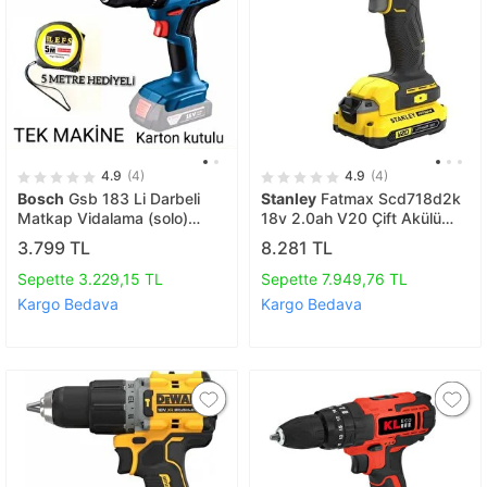
4.9
(4)
4.9
(4)
Bosch
Gsb 183 Li Darbeli
Stanley
Fatmax Scd718d2k
Matkap Vidalama (solo)
18v 2.0ah V20 Çift Akülü
Batarya Ve Şarj Aleti̇ Yoktur..
Darbeli Matkap
3.799 TL
8.281 TL
Sepette 3.229,15 TL
Sepette 7.949,76 TL
Kargo Bedava
Kargo Bedava