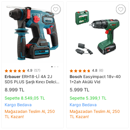
4.9
(57)
4.8
(6)
Erbauer
ERH18-Lİ 4A 2J
Bosch
Easyimpact 18v-40
SDS PLUS Şarjlı Kırıcı Delici
1*2ah Akülü Vid
18V
8.999 TL
5.999 TL
Sepette 8.549,05 TL
Sepette 5.399,1 TL
Kargo Bedava
Kargo Bedava
Mağazadan Teslim Al, 250
Mağazadan Teslim Al, 250
TL Kazan!
TL Kazan!