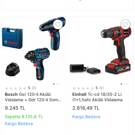
5
(2)
5
(2)
Bosch
Gsr 120-li Akülü
Einhell
Tc-cd 18/35-2 Li
Vidalama + Gdr 120-li Somun
(1x1,5ah) Akülü Vidalama
Sıkma Makinesi
9.245 TL
2.616,49 TL
Sepette 8.135,6 TL
Kargo Bedava
Kargo Bedava