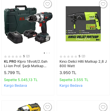
5
(2)
5
(2)
KL PRO
Klpro 18volt/2.0ah
Kırıcı Delici Hilti Matkap 2,8 J
Li-ion Prof. Şarjlı Matkap
800 Watt
Klnm18-20
5.799 TL
3.950 TL
Sepette 5.045,13 TL
Sepette 3.555 TL
Kargo Bedava
Kargo Bedava