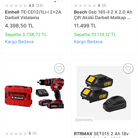
4.5
(33)
4
(2)
Einhell
TE-CD12/1Li-i 2x2A
Bosch
Gsb 185-li 2 X 2.0 Ah
Darbeli Vidalama
Çift Akülü Darbeli Matkap +
103 Parça V-line Karışık Uç
4.398,50 TL
11.499 TL
Seti
Sepette 3.738,72 TL
Sepette 10.119,12 TL
Kargo Bedava
Kargo Bedava
Sponsorlu
5
(1)
RTRMAX
SET015 2 Ah 18v