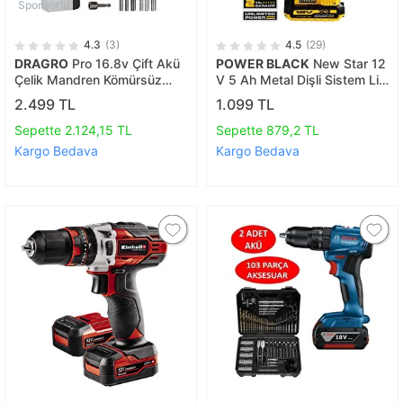
Sponsorlu
4.3
(3)
4.5
(29)
DRAGRO
Pro 16.8v Çift Akü
POWER BLACK
New Star 12
Çelik Mandren Kömürsüz
V 5 Ah Metal Dişli Sistem Li-
Motor Şarjlı Matkap Akülü
on Bataryalı Çift Akülü
2.499 TL
1.099 TL
Vidalama
Vidalama Matkap
Sepette 2.124,15 TL
Sepette 879,2 TL
Kargo Bedava
Kargo Bedava