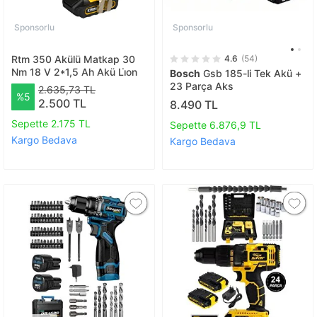
Sponsorlu
Sponsorlu
Rtm 350 Akülü Matkap 30
4.6
(54)
Nm 18 V 2*1,5 Ah Akü Li̇on
Bosch
Gsb 185-li Tek Akü +
23 Parça Aks
2.635,73 TL
%5
2.500 TL
8.490 TL
Sepette 2.175 TL
Sepette 6.876,9 TL
Kargo Bedava
Kargo Bedava