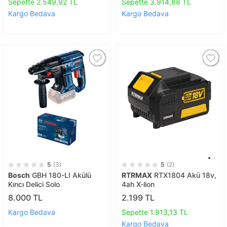
Parça Aksesuar Set
Sepette 2.549,92 TL
Sepette 3.914,88 TL
Kargo Bedava
Kargo Bedava
5
(3)
5
(2)
Bosch
GBH 180-LI Akülü
RTRMAX
RTX1804 Akü 18v,
Kırıcı Delici Solo
4ah X-lion
8.000 TL
2.199 TL
Kargo Bedava
Sepette 1.913,13 TL
Kargo Bedava