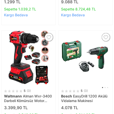
1.299 TL
9.088 TL
Hediye
Sepette 1.039,2 TL
Sepette 8.724,48 TL
Kargo Bedava
Kargo Bedava
5
(3)
5
(3)
Waltmann
Alman Wxr-3400
Bosch
EasyDrill 1200 Akülü
Darbeli Kömürsüz Motor
Vidalama Makinesi
Samsung Pilli 2 Akülü
3.399,90 TL
4.078 TL
Vidalama Matkap + 84