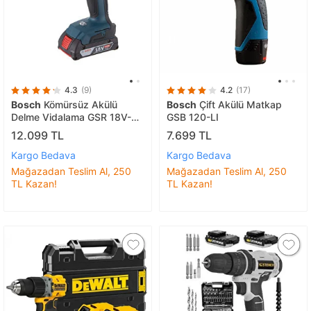
4.3
(9)
4.2
(17)
Bosch
Kömürsüz Akülü
Bosch
Çift Akülü Matkap
Delme Vidalama GSR 18V-50
GSB 120-LI
+ 2 x 2 Ah
12.099 TL
7.699 TL
Kargo Bedava
Kargo Bedava
Mağazadan Teslim Al, 250
Mağazadan Teslim Al, 250
TL Kazan!
TL Kazan!