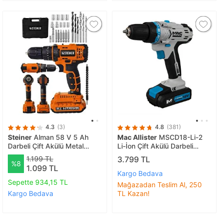
4.3
(3)
4.8
(381)
Steiner
Alman 58 V 5 Ah
Mac Allister
MSCD18-Li-2
Darbeli Çift Akülü Metal
Li-İon Çift Akülü Darbeli
Şanzuman Bakır Sargı Şarzlı
Matkap 18V 1,5A
1.199 TL
3.799 TL
%8
Vidalama Matkap 24 Parça
1.099 TL
Set
Kargo Bedava
Sepette 934,15 TL
Mağazadan Teslim Al, 250
Kargo Bedava
TL Kazan!