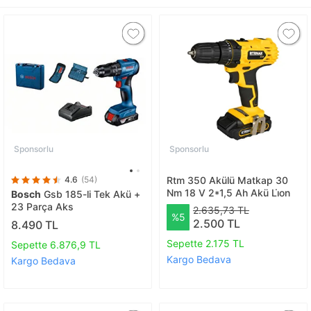
Sponsorlu
Sponsorlu
4.6
(54)
Rtm 350 Akülü Matkap 30
Nm 18 V 2*1,5 Ah Akü Li̇on
Bosch
Gsb 185-li Tek Akü +
23 Parça Aks
2.635,73 TL
%5
2.500 TL
8.490 TL
Sepette 2.175 TL
Sepette 6.876,9 TL
Kargo Bedava
Kargo Bedava