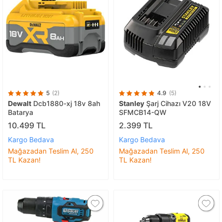
5
(2)
4.9
(5)
Dewalt
Dcb1880-xj 18v 8ah
Stanley
Şarj Cihazı V20 18V
Batarya
SFMCB14-QW
10.499 TL
2.399 TL
Kargo Bedava
Kargo Bedava
Mağazadan Teslim Al, 250
Mağazadan Teslim Al, 250
TL Kazan!
TL Kazan!