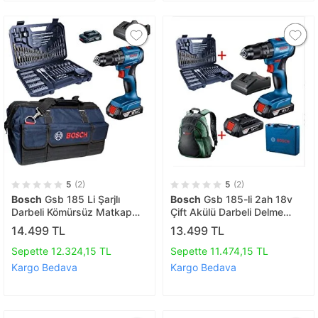
5
(2)
5
(2)
Bosch
Gsb 185 Li Şarjlı
Bosch
Gsb 185-li 2ah 18v
Darbeli Kömürsüz Matkap
Çift Akülü Darbeli Delme
Vidalama Çift Akü Çanta
Vidalama 103 Parça
14.499 TL
13.499 TL
Hediyeli
Aksesuar Seti+sırt Çantası
Sepette 12.324,15 TL
Sepette 11.474,15 TL
Kargo Bedava
Kargo Bedava