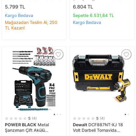
Vidalama
5.799 TL
6.804 TL
Kargo Bedava
Sepette 6.531,84 TL
Mağazadan Teslim Al, 250
Kargo Bedava
TL Kazan!
5
(4)
5
(4)
POWER BLACK
Metal
Dewalt
DCF887NT-XJ 18
Şanzıman Çift Akülü
Volt Darbeli Tornavida
Vidalama 24 Adet Set
(Aküsüz)