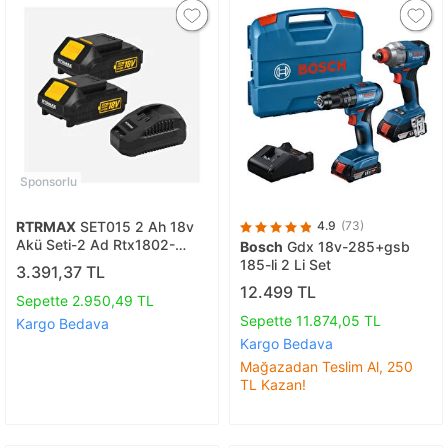
Sponsorlu
RTRMAX
SET015 2 Ah 18v
4.9
(73)
Akü Seti-2 Ad Rtx1802-
Bosch
Gdx 18v-285+gsb
rtx1808
185-li 2 Li Set
3.391,37 TL
12.499 TL
Sepette 2.950,49 TL
Sepette 11.874,05 TL
Kargo Bedava
Kargo Bedava
Mağazadan Teslim Al, 250
TL Kazan!