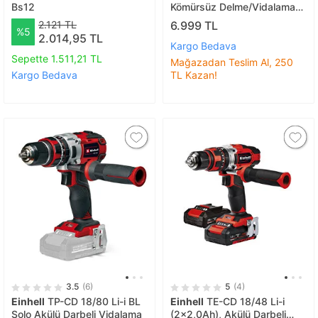
Bs12
Kömürsüz Delme/Vidalama
Makinesi
2.121 TL
6.999 TL
%5
2.014,95 TL
Kargo Bedava
Sepette 1.511,21 TL
Mağazadan Teslim Al, 250
Kargo Bedava
TL Kazan!
3.5
(6)
5
(4)
Einhell
TP-CD 18/80 Li-i BL
Einhell
TE-CD 18/48 Li-i
Solo Akülü Darbeli Vidalama
(2x2,0Ah), Akülü Darbeli