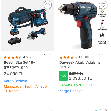
4.5
(2)
4.1
(10)
Bosch
3Lü Set 18v
Dawreek
Akülü Vidalama
gsr+gws+gbh
Bsd12
24.999 TL
2.204 TL
%5
2.093,80 TL
Kargo Bedava
Sepette 1.570,35 TL
Mağazadan Teslim Al, 250
TL Kazan!
Kargo Bedava