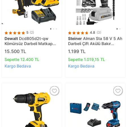
5
(2)
4.8
(3)
Dewalt
Dcd805d2t-qw
Steiner
Alman Sta 58 V 5 Ah
Kömürsüz Darbeli Matkap
Darbeli Çift Akülü Bakır
18v 2,0ah
Sargılı Metal Şanzıman Şarjlı
15.500 TL
1.199 TL
Vidalama Matkap
Sepette 12.400 TL
Sepette 1.019,15 TL
Kargo Bedava
Kargo Bedava