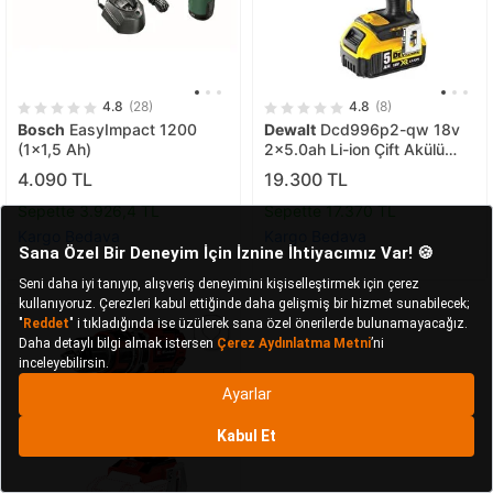
4.8
(28)
4.8
(8)
Bosch
EasyImpact 1200
Dewalt
Dcd996p2-qw 18v
(1x1,5 Ah)
2x5.0ah Li-ion Çift Akülü
Kömürsüz Profesyonel
4.090 TL
19.300 TL
Darbeli Matkap
Sepette 3.926,4 TL
Sepette 17.370 TL
Kargo Bedava
Kargo Bedava