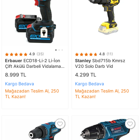
4.9
(35)
4.8
(11)
Erbauer
ECD18-Li-2 Li-İon
Stanley
Sbd715b Kmrsz
Çift Akülü Darbeli Vidalama
V20 Solo Darb Vid
18V 4A
8.999 TL
4.299 TL
Kargo Bedava
Kargo Bedava
Mağazadan Teslim Al, 250
Mağazadan Teslim Al, 250
TL Kazan!
TL Kazan!