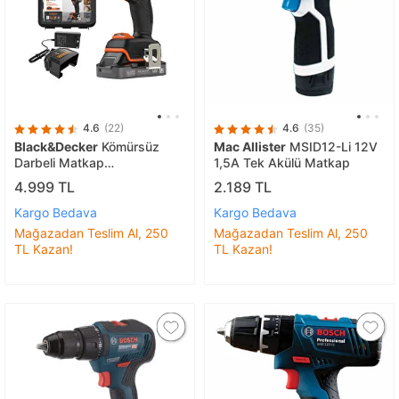
4.6
(22)
4.6
(35)
Black&Decker
Kömürsüz
Mac Allister
MSID12-Li 12V
Darbeli Matkap
1,5A Tek Akülü Matkap
BLD683D1XK-QW 18V 2Ah
4.999 TL
2.189 TL
Kargo Bedava
Kargo Bedava
Mağazadan Teslim Al, 250
Mağazadan Teslim Al, 250
TL Kazan!
TL Kazan!