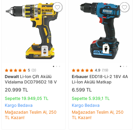
5
(3)
4.9
(19)
Dewalt
Li-Ion Çift Akülü
Erbauer
EDD18-Li-2 18V 4A
Vidalama DCD796D2 18 V
Li-İon Akülü Matkap
20.999 TL
6.599 TL
Sepette 19.949,05 TL
Sepette 5.939,1 TL
Kargo Bedava
Kargo Bedava
Mağazadan Teslim Al, 250
Mağazadan Teslim Al, 250
TL Kazan!
TL Kazan!