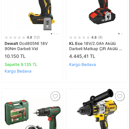
4.8
(12)
4.8
(8)
Dewalt
Dcd805Nt 18V
KL Eco
18V/2.0Ah Akülü
90Nm Darbeli Vid
Darbeli Matkap Çift Akülü 42
Parça Delme Vidalama
10.150 TL
4.445,41 TL
Aksesuarlı
Sepette 9.135 TL
Kargo Bedava
Kargo Bedava