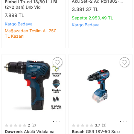
Akü Seti-2 Ad Rtx1802-
Einhell
Tp-cd 18/80 Li-i Bl
rtx1808
(2x2,0ah) Drb Vid
3.391,37 TL
7.899 TL
Sepette 2.950,49 TL
Kargo Bedava
Kargo Bedava
Mağazadan Teslim Al, 250
TL Kazan!
2
(2)
3.7
(3)
Dawreek
Akülü Vidalama
Bosch
GSR 18V-50 Solo