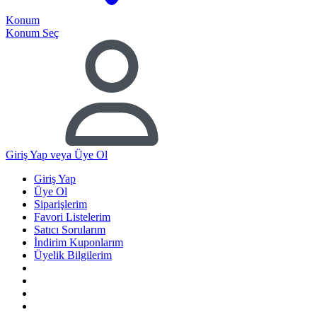
Konum
Konum Seç
Giriş Yap
veya Üye Ol
Giriş Yap
Üye Ol
Siparişlerim
Favori Listelerim
Satıcı Sorularım
İndirim Kuponlarım
Üyelik Bilgilerim