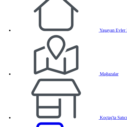
Yaşayan Evler
Mağazalar
Koçtaş'ta Satıc