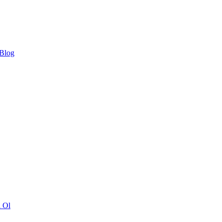
 Blog
ı Ol