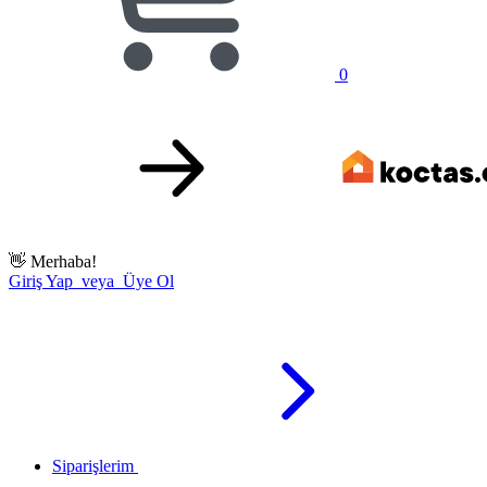
0
👋
Merhaba!
Giriş Yap veya Üye Ol
Siparişlerim