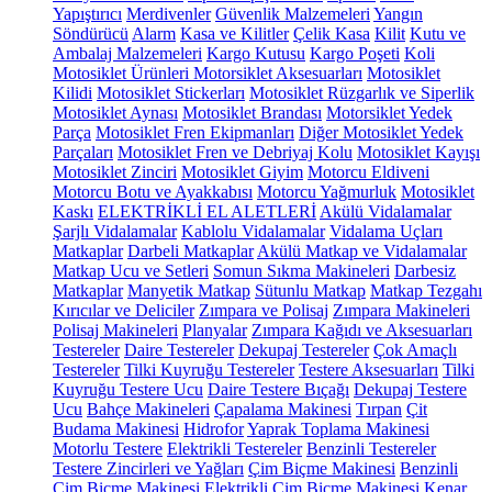
Yapıştırıcı
Merdivenler
Güvenlik Malzemeleri
Yangın
Söndürücü
Alarm
Kasa ve Kilitler
Çelik Kasa
Kilit
Kutu ve
Ambalaj Malzemeleri
Kargo Kutusu
Kargo Poşeti
Koli
Motosiklet Ürünleri
Motorsiklet Aksesuarları
Motosiklet
Kilidi
Motosiklet Stickerları
Motosiklet Rüzgarlık ve Siperlik
Motosiklet Aynası
Motosiklet Brandası
Motorsiklet Yedek
Parça
Motosiklet Fren Ekipmanları
Diğer Motosiklet Yedek
Parçaları
Motosiklet Fren ve Debriyaj Kolu
Motosiklet Kayışı
Motosiklet Zinciri
Motosiklet Giyim
Motorcu Eldiveni
Motorcu Botu ve Ayakkabısı
Motorcu Yağmurluk
Motosiklet
Kaskı
ELEKTRİKLİ EL ALETLERİ
Akülü Vidalamalar
Şarjlı Vidalamalar
Kablolu Vidalamalar
Vidalama Uçları
Matkaplar
Darbeli Matkaplar
Akülü Matkap ve Vidalamalar
Matkap Ucu ve Setleri
Somun Sıkma Makineleri
Darbesiz
Matkaplar
Manyetik Matkap
Sütunlu Matkap
Matkap Tezgahı
Kırıcılar ve Deliciler
Zımpara ve Polisaj
Zımpara Makineleri
Polisaj Makineleri
Planyalar
Zımpara Kağıdı ve Aksesuarları
Testereler
Daire Testereler
Dekupaj Testereler
Çok Amaçlı
Testereler
Tilki Kuyruğu Testereler
Testere Aksesuarları
Tilki
Kuyruğu Testere Ucu
Daire Testere Bıçağı
Dekupaj Testere
Ucu
Bahçe Makineleri
Çapalama Makinesi
Tırpan
Çit
Budama Makinesi
Hidrofor
Yaprak Toplama Makinesi
Motorlu Testere
Elektrikli Testereler
Benzinli Testereler
Testere Zincirleri ve Yağları
Çim Biçme Makinesi
Benzinli
Çim Biçme Makinesi
Elektrikli Çim Biçme Makinesi
Kenar