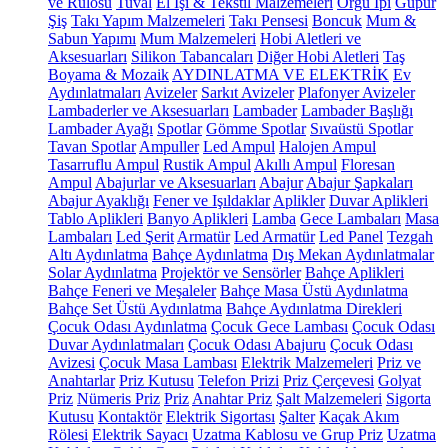
ve Rulosu
Tuval
El İşi & Tekstil Malzemeleri
Örgü İpi
Güpür
Şiş
Takı Yapım Malzemeleri
Takı Pensesi
Boncuk
Mum &
Sabun Yapımı
Mum Malzemeleri
Hobi Aletleri ve
Aksesuarları
Silikon Tabancaları
Diğer Hobi Aletleri
Taş
Boyama & Mozaik
AYDINLATMA VE ELEKTRİK
Ev
Aydınlatmaları
Avizeler
Sarkıt Avizeler
Plafonyer Avizeler
Lambaderler ve Aksesuarları
Lambader
Lambader Başlığı
Lambader Ayağı
Spotlar
Gömme Spotlar
Sıvaüstü Spotlar
Tavan Spotlar
Ampuller
Led Ampul
Halojen Ampul
Tasarruflu Ampul
Rustik Ampul
Akıllı Ampul
Floresan
Ampul
Abajurlar ve Aksesuarları
Abajur
Abajur Şapkaları
Abajur Ayaklığı
Fener ve Işıldaklar
Aplikler
Duvar Aplikleri
Tablo Aplikleri
Banyo Aplikleri
Lamba
Gece Lambaları
Masa
Lambaları
Led Şerit
Armatür
Led Armatür
Led Panel
Tezgah
Altı Aydınlatma
Bahçe Aydınlatma
Dış Mekan Aydınlatmalar
Solar Aydınlatma
Projektör ve Sensörler
Bahçe Aplikleri
Bahçe Feneri ve Meşaleler
Bahçe Masa Üstü Aydınlatma
Bahçe Set Üstü Aydınlatma
Bahçe Aydınlatma Direkleri
Çocuk Odası Aydınlatma
Çocuk Gece Lambası
Çocuk Odası
Duvar Aydınlatmaları
Çocuk Odası Abajuru
Çocuk Odası
Avizesi
Çocuk Masa Lambası
Elektrik Malzemeleri
Priz ve
Anahtarlar
Priz Kutusu
Telefon Prizi
Priz Çerçevesi
Golyat
Priz
Nümeris Priz
Priz
Anahtar Priz
Şalt Malzemeleri
Sigorta
Kutusu
Kontaktör
Elektrik Sigortası
Şalter
Kaçak Akım
Rölesi
Elektrik Sayacı
Uzatma Kablosu ve Grup Priz
Uzatma