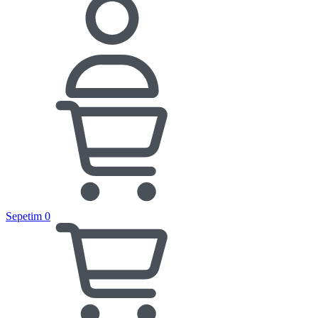
Sepetim
0