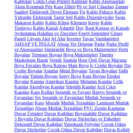
Kabloları
Çoklu Grup Prizleri
Kablolar
Kablo Aksesuarları
Akım Korumalı Priz
Kapı Zilleri
Pil ve Şarj Cihazları
Zaman
Saatleri
Elektronik Devre Elemanı
Fiş
Kablo Pabucu
Kablo
Yüksüğü
Elektronik Tamir Seti
Kablo Düzenleyiciler
Susta
Makaron Kablo
Kablo Klipsi
Klemens
Kroşe
Kablo
Toplayıcı
Kablo Kanalı
Adaptör
Duy
Buat Kutusu ve Kapağı
Aydınlatma Halatları ve Zincirleri
Enerji Sistemleri
Güneş
Paneli
Lityum Akü
Jel Akü
İnverter
Tavan Vantilatörleri
AHŞAP VE İNŞAAT
Ahşap Yer Döşeme
Parke
Parke Profil
ve Aksesuarları
Süpürgelik
Boya ve Boya Malzemeleri
Hobi
Boyaları
Tempare Boyası
Boya Malzemeleri
Tinerler
Maskeleme Bandı
Vernik
Spatula
Hışır Örtü
Duvar Macunu
Boya Fırçaları
Boya Rulosu
Mala
Boya
İç Cephe Boyalar
Dış
Cephe Boyalar
Astarlar
Metal Boyaları
Tavan Boyaları
Yağlı
Boyalar
Yalıtım Boyası
Sprey Boya
Kapı Boyası
Epoksi
Boyalar
Kapılar
Amerikan Kapılar
Melamin Kapılar
Çelik
Kapılar
Akordiyon Kapılar
Sürgülü Kapılar
Acil Çıkış
Kapıları
Kapı Kolları
Seramik ve Fayans
Banyo Seramik ve
Fayansları
Yer Seramik ve Fayansları
Mutfak Seramik ve
Fayansları
Karo
Mozaik
Mutfak Tezgahları
Laminant Mutfak
Tezgahları
Ahşap Mutfak Tezgahları
PVC Zemin Kaplama
Duvar Ürünleri
Duvar Kağıtları
Boyanabilir Duvar Kağıtları
3 Boyutlu Duvar Kağıtları
Duvar Stickerları ve Etiketleri
Dekoratif Duvar Kağıtları
Yapışkanlı Folyolar
Çocuk Odası
Duvar Stickerları
Çocuk Odası Duvar Kağıtları
Duvar Kağıdı