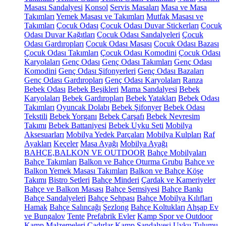
Masası Sandalyesi
Konsol
Servis Masaları
Masa ve Masa
Takımları
Yemek Masası ve Takımları
Mutfak Masası ve
Takımları
Çocuk Odası
Çocuk Odası Duvar Stickerları
Çocuk
Odası Duvar Kağıtları
Çocuk Odası Sandalyeleri
Çocuk
Odası Gardıropları
Çocuk Odası Masası
Çocuk Odası Bazası
Çocuk Odası Takımları
Çocuk Odası Komodini
Çocuk Odası
Karyolaları
Genç Odası
Genç Odası Takımları
Genç Odası
Komodini
Genç Odası Şifonyerleri
Genç Odası Bazaları
Genç Odası Gardıropları
Genç Odası Karyolaları
Ranza
Bebek Odası
Bebek Beşikleri
Mama Sandalyesi
Bebek
Karyolaları
Bebek Gardıropları
Bebek Yatakları
Bebek Odası
Takımları
Oyuncak Dolabı
Bebek Şifonyer
Bebek Odası
Tekstili
Bebek Yorganı
Bebek Çarşafı
Bebek Nevresim
Takımı
Bebek Battaniyesi
Bebek Uyku Seti
Mobilya
Aksesuarları
Mobilya Yedek Parçaları
Mobilya Kulpları
Raf
Ayakları
Keçeler
Masa Ayağı
Mobilya Ayağı
BAHÇE,BALKON VE OUTDOOR
Bahçe Mobilyaları
Bahçe Takımları
Balkon ve Bahçe Oturma Grubu
Bahçe ve
Balkon Yemek Masası Takımları
Balkon ve Bahçe Köşe
Takımı
Bistro Setleri
Bahçe Minderi
Çardak ve Kameriyeler
Bahçe ve Balkon Masası
Bahçe Şemsiyesi
Bahçe Bankı
Bahçe Sandalyeleri
Bahçe Sehpası
Bahçe Mobilya Kılıfları
Hamak
Bahçe Salıncağı
Şezlong
Bahçe Koltukları
Ahşap Ev
ve Bungalov
Tente
Prefabrik Evler
Kamp Spor ve Outdoor
Kamp Malzemeleri
Çadırlar
Kamp Sandalyesi
Uyku Tulumu