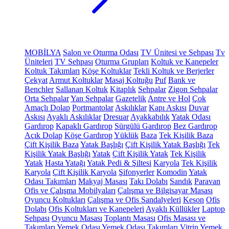
MOBİLYA
Salon ve Oturma Odası
TV Ünitesi ve Sehpası
Tv
Üniteleri
TV Sehpası
Oturma Grupları
Koltuk ve Kanepeler
Koltuk Takımları
Köşe Koltuklar
Tekli Koltuk ve Berjerler
Çekyat
Armut Koltuklar
Masaj Koltuğu
Puf
Bank ve
Benchler
Sallanan Koltuk
Kitaplık
Sehpalar
Zigon Sehpalar
Orta Sehpalar
Yan Sehpalar
Gazetelik
Antre ve Hol
Çok
Amaçlı Dolap
Portmantolar
Askılıklar
Kapı Askısı
Duvar
Askısı
Ayaklı Askılıklar
Dresuar
Ayakkabılık
Yatak Odası
Gardırop
Kapaklı Gardırop
Sürgülü Gardırop
Bez Gardırop
Açık Dolap
Köşe Gardırop
Yüklük
Baza
Tek Kişilik Baza
Çift Kişilik Baza
Yatak Başlığı
Çift Kişilik Yatak Başlığı
Tek
Kişilik Yatak Başlığı
Yatak
Çift Kişilik Yatak
Tek Kişilik
Yatak
Hasta Yatağı
Yatak Pedi & Şiltesi
Karyola
Tek Kişilik
Karyola
Çift Kişilik Karyola
Şifonyerler
Komodin
Yatak
Odası Takımları
Makyaj Masası
Takı Dolabı
Sandık
Paravan
Ofis ve Çalışma Mobilyaları
Çalışma ve Bilgisayar Masası
Oyuncu Koltukları
Çalışma ve Ofis Sandalyeleri
Keson
Ofis
Dolabı
Ofis Koltukları ve Kanepeleri
Ayaklı Küllükler
Laptop
Sehpası
Oyuncu Masası
Toplantı Masası
Ofis Masası ve
Takımları
Yemek Odası
Yemek Odası Takımları
Vitrin
Yemek