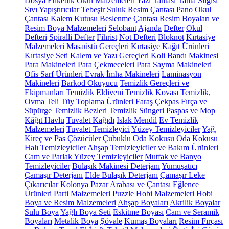
Dosya
Etiketlik
Okul Malzemeleri
Yazı Tahtası
Tahta Silgisi
Sıvı Yapıştırıcılar
Tebeşir
Suluk
Resim Çantası
Pano
Okul
Çantası
Kalem Kutusu
Beslenme Çantası
Resim Boyaları ve
Resim Boya Malzemeleri
Selobant
Ajanda
Defter
Okul
Defteri
Spiralli Defter
Fihrist
Not Defteri
Bloknot
Kırtasiye
Malzemeleri
Masaüstü Gereçleri
Kırtasiye Kağıt Ürünleri
Kırtasiye Seti
Kalem ve Yazı Gereçleri
Koli Bandı Makinesi
Para Makineleri
Para Çekmeceleri
Para Sayma Makineleri
Ofis Sarf Ürünleri
Evrak İmha Makineleri
Laminasyon
Makineleri
Barkod Okuyucu
Temizlik Gereçleri ve
Ekipmanları
Temizlik Eldiveni
Temizlik Kovası
Temizlik,
Ovma Teli
Tüy Toplama Ürünleri
Faraş
Çekpas
Fırça ve
Süpürge
Temizlik Bezleri
Temizlik Süngeri
Paspas ve Mop
Kâğıt Havlu
Tuvalet Kağıdı
Islak Mendil
Ev Temizlik
Malzemeleri
Tuvalet Temizleyici
Yüzey Temizleyiciler
Yağ,
Kireç ve Pas Çözücüler
Çubuklu Oda Kokusu
Oda Kokusu
Halı Temizleyiciler
Ahşap Temizleyiciler ve Bakım Ürünleri
Cam ve Parlak Yüzey Temizleyiciler
Mutfak ve Banyo
Temizleyiciler
Bulaşık Makinesi Deterjanı
Yumuşatıcı
Çamaşır Deterjanı
Elde Bulaşık Deterjanı
Çamaşır Leke
Çıkarıcılar
Kolonya
Pazar Arabası ve Çantası
Eğlence
Ürünleri
Parti Malzemeleri
Puzzle
Hobi Malzemeleri
Hobi
Boya ve Resim Malzemeleri
Ahşap Boyaları
Akrilik Boyalar
Sulu Boya
Yağlı Boya Seti
Eskitme Boyası
Cam ve Seramik
Boyaları
Metalik Boya
Şövale
Kumaş Boyaları
Resim Fırçası