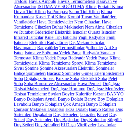
Trafosu
Havuz Ampulü
Havuz Termometresi
Karavan ve
Aksesuarları
ISITMA VE SOĞUTMA
Klima
Portatif Klima
Duvar Tipi Klima
Isı Pompası
Salon Tipi Klima
Klima
Kumandası
Kaset Tipi Klima
Kombi
Tavan Vantilatörleri
Vantilatörler
Hava Temizleyiciler
Nem Cihazları
Hava
Temizleme Cihazları
Buhar Makineleri
Nem Alma Cihazları
ve Rutubet Gidericiler
Elektrikli Isıtıcılar
Quartz Isıtıcılar
Infrared Isıtıcılar
Kule Tipi Isıtıcılar
Yağlı Radyatör
Fanlı
Isıtıcılar
Elektrikli Radyatörler
Dış Mekan Isıtıcılar
Havlupanlar
Radyatörler
Termosifonlar
Şofbenler
Ani Su
Isıtıcı
Isıtma ve Soğutma Yedek Parça
Radyatör Vanaları
Termostat
Klima Yedek Parça
Radyatör Yedek Parça
Klima
Temizleyicisi
Klima Temizleme Spreyi
Klima Temizleme
Sıvısı
Şömine
Şömine Aksesuarları
Elektrikli Şömineler
Bahçe Şömineleri
Bacasız Şömineler
Güneş Enerji Sistemleri
Soba
Doğalgaz Sobası
Kuzine Soba
Elektrikli Soba
Pelet
Soba
Soba Borusu ve Aksesuarları
Hava Perdesi
Doğalgaz
Tesisat Malzemeleri
Doğalgaz Hortumu
Doğalgaz Menfezleri
Tesisat Temizleme Sıvıları
Boyler
Kalorifer Kazanı
BANYO
Banyo Dolapları
Aynalı Banyo Dolabı
Banyo Boy Dolapları
Lavabolu Banyo Dolapları
Çok Amaçlı Banyo Dolapları
Çamaşır Makinesi Dolapları
Ecza Dolabı
Banyo Rafları
Duş
Sistemleri
Duşakabin
Duş Tekneleri
Jakuziler
Küvet
Duş
Setleri
Duş Sistemleri
Duş Başlıkları
Duş Kolonları
Sürgülü
Duş Setleri
Duş Spiralleri
El Duşu
Vitrifiyeler
Lavabolar