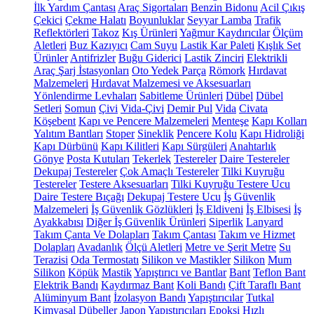
İlk Yardım Çantası
Araç Sigortaları
Benzin Bidonu
Acil Çıkış
Çekici
Çekme Halatı
Boyunluklar
Seyyar Lamba
Trafik
Reflektörleri
Takoz
Kış Ürünleri
Yağmur Kaydırıcılar
Ölçüm
Aletleri
Buz Kazıyıcı
Cam Suyu
Lastik Kar Paleti
Kışlık Set
Ürünler
Antifrizler
Buğu Giderici
Lastik Zinciri
Elektrikli
Araç Şarj İstasyonları
Oto Yedek Parça
Römork
Hırdavat
Malzemeleri
Hırdavat Malzemesi ve Aksesuarları
Yönlendirme Levhaları
Sabitleme Ürünleri
Dübel
Dübel
Setleri
Somun
Çivi
Vida-Çivi
Demir Pul
Vida
Civata
Köşebent
Kapı ve Pencere Malzemeleri
Menteşe
Kapı Kolları
Yalıtım Bantları
Stoper
Sineklik
Pencere Kolu
Kapı Hidroliği
Kapı Dürbünü
Kapı Kilitleri
Kapı Sürgüleri
Anahtarlık
Gönye
Posta Kutuları
Tekerlek
Testereler
Daire Testereler
Dekupaj Testereler
Çok Amaçlı Testereler
Tilki Kuyruğu
Testereler
Testere Aksesuarları
Tilki Kuyruğu Testere Ucu
Daire Testere Bıçağı
Dekupaj Testere Ucu
İş Güvenlik
Malzemeleri
İş Güvenlik Gözlükleri
İş Eldiveni
İş Elbisesi
İş
Ayakkabısı
Diğer İş Güvenlik Ürünleri
Siperlik
Lanyard
Takım Çanta Ve Dolapları
Takım Çantası
Takım ve Hizmet
Dolapları
Avadanlık
Ölçü Aletleri
Metre ve Şerit Metre
Su
Terazisi
Oda Termostatı
Silikon ve Mastikler
Silikon
Mum
Silikon
Köpük
Mastik
Yapıştırıcı ve Bantlar
Bant
Teflon Bant
Elektrik Bandı
Kaydırmaz Bant
Koli Bandı
Çift Taraflı Bant
Alüminyum Bant
İzolasyon Bandı
Yapıştırıcılar
Tutkal
Kimyasal Dübeller
Japon Yapıştırıcıları
Epoksi
Hızlı