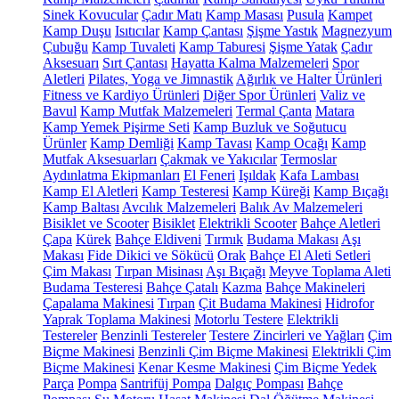
Sinek Kovucular
Çadır Matı
Kamp Masası
Pusula
Kampet
Kamp Duşu
Isıtıcılar
Kamp Çantası
Şişme Yastık
Magnezyum
Çubuğu
Kamp Tuvaleti
Kamp Taburesi
Şişme Yatak
Çadır
Aksesuarı
Sırt Çantası
Hayatta Kalma Malzemeleri
Spor
Aletleri
Pilates, Yoga ve Jimnastik
Ağırlık ve Halter Ürünleri
Fitness ve Kardiyo Ürünleri
Diğer Spor Ürünleri
Valiz ve
Bavul
Kamp Mutfak Malzemeleri
Termal Çanta
Matara
Kamp Yemek Pişirme Seti
Kamp Buzluk ve Soğutucu
Ürünler
Kamp Demliği
Kamp Tavası
Kamp Ocağı
Kamp
Mutfak Aksesuarları
Çakmak ve Yakıcılar
Termoslar
Aydınlatma Ekipmanları
El Feneri
Işıldak
Kafa Lambası
Kamp El Aletleri
Kamp Testeresi
Kamp Küreği
Kamp Bıçağı
Kamp Baltası
Avcılık Malzemeleri
Balık Av Malzemeleri
Bisiklet ve Scooter
Bisiklet
Elektrikli Scooter
Bahçe Aletleri
Çapa
Kürek
Bahçe Eldiveni
Tırmık
Budama Makası
Aşı
Makası
Fide Dikici ve Sökücü
Orak
Bahçe El Aleti Setleri
Çim Makası
Tırpan Misinası
Aşı Bıçağı
Meyve Toplama Aleti
Budama Testeresi
Bahçe Çatalı
Kazma
Bahçe Makineleri
Çapalama Makinesi
Tırpan
Çit Budama Makinesi
Hidrofor
Yaprak Toplama Makinesi
Motorlu Testere
Elektrikli
Testereler
Benzinli Testereler
Testere Zincirleri ve Yağları
Çim
Biçme Makinesi
Benzinli Çim Biçme Makinesi
Elektrikli Çim
Biçme Makinesi
Kenar Kesme Makinesi
Çim Biçme Yedek
Parça
Pompa
Santrifüj Pompa
Dalgıç Pompası
Bahçe