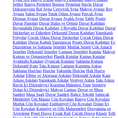
Setleri
Banyo Perdeleri
Bornoz
Peştemal
Havlu
Duvar
Dekorasyonu
Raf
Ayna
Çerçeveli Ayna
Makyaj Aynası
Boy
Aynası
Salon Aynası
Yatak Odası Aynası
Parçalı Ayna
Dresuar Aynası
Duvar Aynası
Ayaklı Ayna
Tablo
Poster
Duvar Panoları
Duvar Halısı ve Örtüsü
Duvar Kağıtları
Boyanabilir Duvar Kağıtları
3 Boyutlu Duvar Kağıtları
Duvar
Stickerları ve Etiketleri
Dekoratif Duvar Kağıtları
Yapışkanlı
Folyolar
Çocuk Odası Duvar Stickerları
Çocuk Odası Duvar
Kağıtları
Duvar Kağıdı Yapıştırıcısı
Poster Duvar Kağıtları
Ev
Düzenleme ve Saklama
Sepetler
Mutfak Sepeti
Çok Amaçlı
Sepetler
Dekoratif Sepetler
Çamaşır Sepetleri
Kutular
Makyaj
Kutusu ve Organizerleri
Plastik Kutular
Kumaş Kutular
Ayakkabı Kutuları
Oyuncak Kutuları
Saklama Kutusu
Dekoratif Kutu
Takı Kutusu
Çamaşır Kurutma Askısı
Saklama Hurçları
Hurçlar
Vakumlu Hurçlar
Halı Hurcu
Askılar
Elbise ve Aksesuar Askıları
Dekoratif Askılar
Kapı
Arkası Askıları
Yapışkanlı Askılar
Vestiyer Askısı
Takı Askısı
Bavul İçi Düzenleyici
Kurutma Makinesi Topu
Şemsiye
Dolap İçi Düzenleyici
Makyaj Çantası
Duvar ve Masa
Saatleri
Masa Saati
Duvar Saatleri
Bahçe Tekstili
Salıncak
Minderleri
Ütü Masası
Çöp Kovaları
Banyo Çöp Kovaları
Mutfak Çöp Kovaları
Endüstriyel Çöp Kovaları
Dolap İçi
Çöp Kovaları
Kırtasiye ve Ofis Malzemeleri
Dosyalama ve
Arşivleme
Poşet Dosya
Evrak Rafı
Çıtçıtlı Dosya
Klasör
Telli