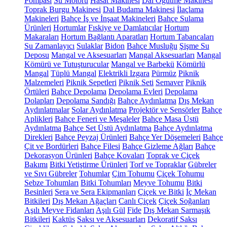
Pompası
Su Motoru
Hasat Makinesi
Dal Öğütme Makinesi
Toprak Burgu Makinesi
Dal Budama Makinesi
İlaçlama
Makineleri
Bahçe İş ve İnşaat Makineleri
Bahçe Sulama
Ürünleri
Hortumlar
Fıskiye ve Damlatıcılar
Hortum
Makaraları
Hortum Bağlantı Aparatları
Hortum Tabancaları
Su Zamanlayıcı
Sulaklar
Bidon
Bahçe Musluğu
Şişme Su
Deposu
Mangal ve Aksesuarları
Mangal Aksesuarları
Mangal
Kömürü ve Tutuşturucular
Mangal ve Barbekü
Kömürlü
Mangal
Tüplü Mangal
Elektrikli Izgara
Pürmüz
Piknik
Malzemeleri
Piknik Sepetleri
Piknik Seti
Semaver
Piknik
Örtüleri
Bahçe Depolama
Depolama Evleri
Depolama
Dolapları
Depolama Sandığı
Bahçe Aydınlatma
Dış Mekan
Aydınlatmalar
Solar Aydınlatma
Projektör ve Sensörler
Bahçe
Aplikleri
Bahçe Feneri ve Meşaleler
Bahçe Masa Üstü
Aydınlatma
Bahçe Set Üstü Aydınlatma
Bahçe Aydınlatma
Direkleri
Bahçe Peyzaj Ürünleri
Bahçe Yer Döşemeleri
Bahçe
Çit ve Bordürleri
Bahçe Filesi
Bahçe Gizleme Ağları
Bahçe
Dekorasyon Ürünleri
Bahçe Kovaları
Toprak ve Çiçek
Bakımı
Bitki Yetiştirme Ürünleri
Torf ve Topraklar
Gübreler
ve Sıvı Gübreler
Tohumlar
Çim Tohumu
Çiçek Tohumu
Sebze Tohumları
Bitki Tohumları
Meyve Tohumu
Bitki
Besinleri
Sera ve Sera Ekipmanları
Çiçek ve Bitki
İç Mekan
Bitkileri
Dış Mekan Ağaçları
Canlı Çiçek
Çiçek Soğanları
Aşılı Meyve Fidanları
Aşılı Gül
Fide
Dış Mekan Sarmaşık
Bitkileri
Kaktüs
Saksı ve Aksesuarları
Dekoratif Saksı