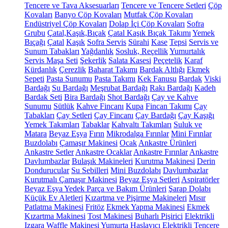
Tencere ve Tava Aksesuarları
Tencere ve Tencere Setleri
Çöp
Kovaları
Banyo Çöp Kovaları
Mutfak Çöp Kovaları
Endüstriyel Çöp Kovaları
Dolap İçi Çöp Kovaları
Sofra
Grubu
Çatal,Kaşık,Bıçak
Çatal Kaşık Bıçak Takımı
Yemek
Bıçağı
Çatal
Kaşık
Sofra Servis
Sürahi
Kase
Tepsi
Servis ve
Sunum Tabakları
Yağdanlık
Sosluk, Reçellik
Yumurtalık
Servis Maşa Seti
Şekerlik
Salata Kasesi
Peçetelik
Karaf
Kürdanlık
Çerezlik
Baharat Takımı
Bardak Altlığı
Ekmek
Sepeti
Pasta Sunumu
Pasta Takımı
Kek Fanusu
Bardak
Viski
Bardağı
Su Bardağı
Meşrubat Bardağı
Rakı Bardağı
Kadeh
Bardak Seti
Bira Bardağı
Shot Bardağı
Çay ve Kahve
Sunumu
Sütlük
Kahve Fincanı
Kupa
Fincan Takımı
Çay
Tabakları
Çay Setleri
Çay Fincanı
Çay Bardağı
Çay Kaşığı
Yemek Takımları
Tabaklar
Kahvaltı Takımları
Suluk ve
Matara
Beyaz Eşya
Fırın
Mikrodalga Fırınlar
Mini Fırınlar
Buzdolabı
Çamaşır Makinesi
Ocak
Ankastre Ürünleri
Ankastre Setler
Ankastre Ocaklar
Ankastre Fırınlar
Ankastre
Davlumbazlar
Bulaşık Makineleri
Kurutma Makinesi
Derin
Dondurucular
Su Sebilleri
Mini Buzdolabı
Davlumbazlar
Kurutmalı Çamaşır Makinesi
Beyaz Eşya Setleri
Aspiratörler
Beyaz Eşya Yedek Parça ve Bakım Ürünleri
Şarap Dolabı
Küçük Ev Aletleri
Kızartma ve Pişirme Makineleri
Mısır
Patlatma Makinesi
Fritöz
Ekmek Yapma Makinesi
Ekmek
Kızartma Makinesi
Tost Makinesi
Buharlı Pişirici
Elektrikli
Izgara
Waffle Makinesi
Yumurta Haşlayıcı
Elektrikli Tencere