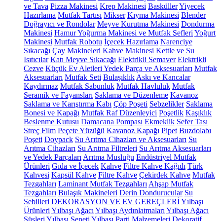
ve Tava
Pizza Makinesi
Krep Makinesi
Basküller
Yiyecek
Hazırlama
Mutfak Tartısı
Mikser
Kıyma Makinesi
Blender
Doğrayıcı ve Rondolar
Meyve Kurutma Makinesi
Dondurma
Makinesi
Hamur Yoğurma Makinesi ve Mutfak Şefleri
Yoğurt
Makinesi
Mutfak Robotu
İçecek Hazırlama
Narenciye
Sıkacağı
Çay Makineleri
Kahve Makinesi
Kettle ve Su
Isıtıcılar
Katı Meyve Sıkacağı
Elektrikli Semaver
Elektrikli
Cezve
Küçük Ev Aletleri Yedek Parça ve Aksesuarları
Mutfak
Aksesuarları
Mutfak Seti
Bulaşıklık
Askı ve Kancalar
Kaydırmaz
Mutfak Sabunluk
Mutfak Havluluk
Mutfak
Seramik ve Fayansları
Saklama ve Düzenleme
Kavanoz
Saklama ve Karıştırma Kabı
Çöp Poşeti
Sebzelikler
Saklama
Bonesi ve Kapağı
Mutfak Raf Düzenleyici
Poşetlik
Kaşıklık
Beslenme Kutusu
Damacana Pompası
Ekmeklik
Sefer Tası
Streç Film
Peçete Yüzüğü
Kavanoz Kapağı
Pipet
Buzdolabı
Poşeti
Doypack
Su Arıtma Cihazları ve Aksesuarları
Su
Arıtma Cihazları
Su Arıtma Filtreleri
Su Arıtma Aksesuarları
ve Yedek Parçaları
Arıtma Musluğu
Endüstriyel Mutfak
Ürünleri
Gıda ve İçecek
Kahve
Filtre Kahve Kağıdı
Türk
Kahvesi
Kapsül Kahve
Filtre Kahve
Çekirdek Kahve
Mutfak
Tezgahları
Laminant Mutfak Tezgahları
Ahşap Mutfak
Tezgahları
Bulaşık Makineleri
Derin Dondurucular
Su
Sebilleri
DEKORASYON VE EV GEREÇLERİ
Yılbaşı
Ürünleri
Yılbaşı Ağacı
Yılbaşı Aydınlatmaları
Yılbaşı Ağacı
Süsleri
Yılbaşı Sepeti
Yılbaşı Parti Malzemeleri
Dekoratif