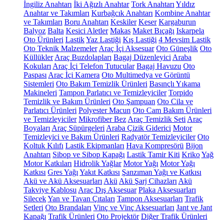
İngiliz Anahtarı
İki Ağızlı Anahtar
Tork Anahtarı
Yıldız
Anahtar ve Takımları
Kurbağcık Anahtarı
Kombine Anahtar
ve Takımları
Boru Anahtarı
Keskiler
Keser
Kargaburun
Balyoz
Balta
Kesici Aletler
Makas
Maket Bıçağı
Iskarpela
Oto Ürünleri
Lastik
Yaz Lastiği
Kış Lastiği
4 Mevsim Lastik
Oto Teknik Malzemeler
Araç İçi Aksesuar
Oto Güneşlik
Oto
Küllükler
Araç Buzdolapları
Bagaj Düzenleyici
Araba
Kokuları
Araç İçi Telefon Tutucular
Bagaj Havuzu
Oto
Paspası
Araç İçi Kamera
Oto Multimedya ve Görüntü
Sistemleri
Oto Bakım Temizlik Ürünleri
Basınçlı Yıkama
Makineleri
Tampon Parlatıcı ve Temizleyiciler
Torpido
Temizlik ve Bakım Ürünleri
Oto Şampuan
Oto Cila ve
Parlatıcı Ürünleri
Polyester Macun
Oto Cam Bakım Ürünleri
ve Temizleyiciler
Mikrofiber Bez
Araç Temizlik Seti
Araç
Boyaları
Araç Süpürgeleri
Araba Çizik Giderici
Motor
Temizleyici ve Bakım Ürünleri
Radyatör Temizleyiciler
Oto
Koltuk Kılıfı
Lastik Ekipmanları
Hava Kompresörü
Bijon
Anahtarı
Sibop ve Sibop Kapağı
Lastik Tamir Kiti
Kriko
Yağ
Motor Katkıları
Hidrolik Yağlar
Motor Yağı
Motor Yağı
Katkısı
Gres Yağı
Yakıt Katkısı
Şanzıman Yağı ve Katkısı
Akü ve Akü Aksesuarları
Akü
Akü Şarj Cihazları
Akü
Takviye Kablosu
Araç Dış Aksesuar
Plaka Aksesuarları
Silecek
Yan ve Tavan Çıtaları
Tampon Aksesuarları
Trafik
Setleri
Oto Brandaları
Vinç ve Vinç Aksesuarları
Jant ve Jant
Kapağı
Trafik Ürünleri
Oto Projektör
Diğer Trafik Ürünleri