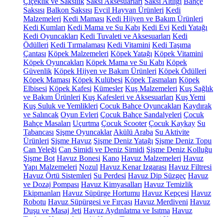
Çiçeklik ve Saksılık
Saksı Aksesuarları
Saksı Altlığı
Bahçe
Saksısı
Balkon Saksısı
Evcil Hayvan Ürünleri
Kedi
Malzemeleri
Kedi Maması
Kedi Hijyen ve Bakım Ürünleri
Kedi Kumları
Kedi Mama ve Su Kabı
Kedi Evi
Kedi Yatağı
Kedi Oyuncakları
Kedi Tuvaleti ve Aksesuarları
Kedi
Ödülleri
Kedi Tırmalaması
Kedi Vitamini
Kedi Taşıma
Çantası
Köpek Malzemeleri
Köpek Yatağı
Köpek Vitamini
Köpek Oyuncakları
Köpek Mama ve Su Kabı
Köpek
Güvenlik
Köpek Hijyen ve Bakım Ürünleri
Köpek Ödülleri
Köpek Maması
Köpek Kulübesi
Köpek Tasmaları
Köpek
Elbisesi
Köpek Kafesi
Kümesler
Kuş Malzemeleri
Kuş Sağlık
ve Bakım Ürünleri
Kuş Kafesleri ve Aksesuarları
Kuş Yemi
Kuş Suluk ve Yemlikleri
Çocuk Bahçe Oyuncakları
Kaydırak
ve Salıncak
Oyun Evleri
Çocuk Bahçe Sandalyeleri
Çocuk
Bahçe Masaları
Uçurtma
Çocuk Scooter
Çocuk Kaykay
Su
Tabancası
Şişme Oyuncaklar
Akülü Araba
Su Aktivite
Ürünleri
Şişme Havuz
Şişme Deniz Yatağı
Şişme Deniz Topu
Can Yeleği
Can Simidi ve Deniz Simidi
Şişme Deniz Kolluğu
Şişme Bot
Havuz Bonesi
Kano
Havuz Malzemeleri
Havuz
Yapı Malzemeleri
Nozul
Havuz Kenar Izgarası
Havuz Filtresi
Havuz Örtü Sistemleri
Su Perdesi
Havuz Dip Süzgeç
Havuz
ve Dozaj Pompası
Havuz Kimyasalları
Havuz Temizlik
Ekipmanları
Havuz Süpürge Hortumu
Havuz Kepçesi
Havuz
Robotu
Havuz Süpürgesi ve Fırçası
Havuz Merdiveni
Havuz
Duşu ve Masaj Jeti
Havuz Aydınlatma ve Isıtma
Havuz