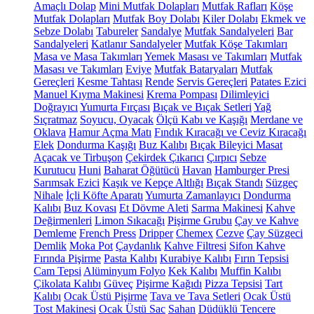
Amaçlı Dolap
Mini Mutfak Dolapları
Mutfak Rafları
Köşe
Mutfak Dolapları
Mutfak Boy Dolabı
Kiler Dolabı
Ekmek ve
Sebze Dolabı
Tabureler
Sandalye
Mutfak Sandalyeleri
Bar
Sandalyeleri
Katlanır Sandalyeler
Mutfak Köşe Takımları
Masa ve Masa Takımları
Yemek Masası ve Takımları
Mutfak
Masası ve Takımları
Eviye
Mutfak Bataryaları
Mutfak
Gereçleri
Kesme Tahtası
Rende
Servis Gereçleri
Patates Ezici
Manuel Kıyma Makinesi
Krema Pompası
Dilimleyici
Doğrayıcı
Yumurta Fırçası
Bıçak ve Bıçak Setleri
Yağ
Sıçratmaz
Soyucu, Oyacak
Ölçü Kabı ve Kaşığı
Merdane ve
Oklava
Hamur Açma Matı
Fındık Kıracağı ve Ceviz Kıracağı
Elek
Dondurma Kaşığı
Buz Kalıbı
Bıçak Bileyici Masat
Açacak ve Tirbuşon
Çekirdek Çıkarıcı
Çırpıcı
Sebze
Kurutucu
Huni
Baharat Öğütücü
Havan
Hamburger Presi
Sarımsak Ezici
Kaşık ve Kepçe Altlığı
Bıçak Standı
Süzgeç
Nihale
İçli Köfte Aparatı
Yumurta Zamanlayıcı
Dondurma
Kalıbı
Buz Kovası
Et Dövme Aleti
Sarma Makinesi
Kahve
Değirmenleri
Limon Sıkacağı
Pişirme Grubu
Çay ve Kahve
Demleme
French Press
Dripper
Chemex
Cezve
Çay Süzgeci
Demlik
Moka Pot
Çaydanlık
Kahve Filtresi
Sifon Kahve
Fırında Pişirme
Pasta Kalıbı
Kurabiye Kalıbı
Fırın Tepsisi
Cam Tepsi
Alüminyum Folyo
Kek Kalıbı
Muffin Kalıbı
Çikolata Kalıbı
Güveç
Pişirme Kağıdı
Pizza Tepsisi
Tart
Kalıbı
Ocak Üstü Pişirme
Tava ve Tava Setleri
Ocak Üstü
Tost Makinesi
Ocak Üstü Sac
Sahan
Düdüklü Tencere