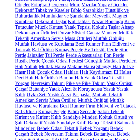
Objeler
Fotoğraf Çerçevesi
Mum
Vazolar
Yapay Çiçekler
Dekoratif Tabak ve Kaseler
Biblo
Şaraplıklar
Tütsülük ve
Buhurdanlık
Mumluklar ve Şamdanlar
Meyvelik
Magnet
Kumbara
Dekoratif Taşlar
Kül Tablası
Nazar Boncuğu
Kitap
Tutucular
Müzik Kutusu
Yatak Tepsisi
Kokulu Taşlar
Ahşap
Dekorasyon Ürünleri
Duvar Süsleri
Cansız Manken
Mutfak
Tekstili
Amerikan Servis
Masa Örtüleri
Mutfak Önlüğü
Mutfak Havlusu ve Kurulama Bezi
Runner
Fırın Eldiveni ve
Tutacak
Raf Örtüsü
Kumaş Peçete
Ev Tekstili
Perde
Stor
Perde
Jaluziler
Tül Perde
Perde Aksesuarları
Fon Perde
Rustik Perde
Çocuk Odası Perdesi
Güneşlik
Mutfak Perdeleri
Halı
Yolluk
Mutfak Halısı
Makine Halısı
Shaggy Halı
Jüt ve
Hasır Halı
Çocuk Odası Halıları
Halı Kaydırmazı
El Halısı
Deri Halı
Halı Örtüsü
Bambu Halı
Yatak Odası Tekstili
Yorgan
Nevresim Takımı
Pike ve Pike Takımı
Yatak Örtüsü
Çarşaf
Battaniye
Yatak Alezi & Koruyucusu
Yastık
Yastık
Kılıfı
Uyku Seti
Yastık Alezi
Paspaslar
Mutfak Tekstili
Amerikan Servis
Masa Örtüleri
Mutfak Önlüğü
Mutfak
Havlusu ve Kurulama Bezi
Runner
Fırın Eldiveni ve Tutacak
Raf Örtüsü
Kumaş Peçete
Kilim
Seccade
Salon Tekstili
Kırlent ve Kırlent Kılıfı
Sandalye Minderi
Koltuk Örtüsü ve
Şalı
Dekoratif Yastık
Sandalye Kılıfı
Bahçe Tekstili
Salıncak
Minderleri
Bebek Odası Tekstili
Bebek Yorganı
Bebek
Çarşafı
Bebek Nevresim Takımı
Bebek Battaniyesi
Bebek
Uyku Seti
Banyo Tekstil
Banyo Paspasları
Banyo Bakım