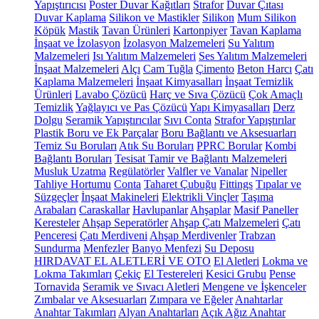
Yapıştırıcısı
Poster Duvar Kağıtları
Strafor
Duvar Çıtası
Duvar Kaplama
Silikon ve Mastikler
Silikon
Mum Silikon
Köpük
Mastik
Tavan Ürünleri
Kartonpiyer
Tavan Kaplama
İnşaat ve İzolasyon
İzolasyon Malzemeleri
Su Yalıtım
Malzemeleri
Isı Yalıtım Malzemeleri
Ses Yalıtım Malzemeleri
İnşaat Malzemeleri
Alçı
Cam Tuğla
Çimento
Beton Harcı
Çatı
Kaplama Malzemeleri
İnşaat Kimyasalları
İnşaat Temizlik
Ürünleri
Lavabo Çözücü
Harç ve Sıva Çözücü
Çok Amaçlı
Temizlik
Yağlayıcı ve Pas Çözücü
Yapı Kimyasalları
Derz
Dolgu
Seramik Yapıştırıcılar
Sıvı Conta
Strafor Yapıştırılar
Plastik Boru ve Ek Parçalar
Boru Bağlantı ve Aksesuarları
Temiz Su Boruları
Atık Su Boruları
PPRC Borular
Kombi
Bağlantı Boruları
Tesisat Tamir ve Bağlantı Malzemeleri
Musluk Uzatma
Regülatörler
Valfler ve Vanalar
Nipeller
Tahliye Hortumu
Conta
Taharet Çubuğu
Fittings
Tıpalar ve
Süzgeçler
İnşaat Makineleri
Elektrikli Vinçler
Taşıma
Arabaları
Caraskallar
Havlupanlar
Ahşaplar
Masif Paneller
Keresteler
Ahşap Seperatörler
Ahşap Çatı Malzemeleri
Çatı
Penceresi
Çatı Merdiveni
Ahşap Merdivenler
Trabzan
Sundurma
Menfezler
Banyo Menfezi
Su Deposu
HIRDAVAT EL ALETLERİ VE OTO
El Aletleri
Lokma ve
Lokma Takımları
Çekiç
El Testereleri
Kesici Grubu
Pense
Tornavida
Seramik ve Sıvacı Aletleri
Mengene ve İşkenceler
Zımbalar ve Aksesuarları
Zımpara ve Eğeler
Anahtarlar
Anahtar Takımları
Alyan Anahtarları
Açık Ağız Anahtar