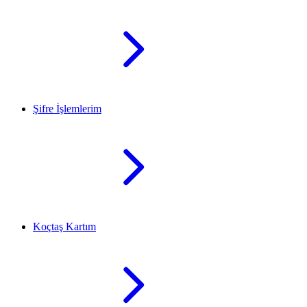
Şifre İşlemlerim
Koçtaş Kartım