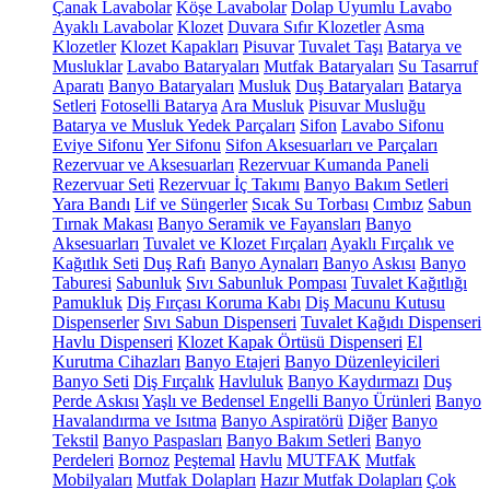
Çanak Lavabolar
Köşe Lavabolar
Dolap Uyumlu Lavabo
Ayaklı Lavabolar
Klozet
Duvara Sıfır Klozetler
Asma
Klozetler
Klozet Kapakları
Pisuvar
Tuvalet Taşı
Batarya ve
Musluklar
Lavabo Bataryaları
Mutfak Bataryaları
Su Tasarruf
Aparatı
Banyo Bataryaları
Musluk
Duş Bataryaları
Batarya
Setleri
Fotoselli Batarya
Ara Musluk
Pisuvar Musluğu
Batarya ve Musluk Yedek Parçaları
Sifon
Lavabo Sifonu
Eviye Sifonu
Yer Sifonu
Sifon Aksesuarları ve Parçaları
Rezervuar ve Aksesuarları
Rezervuar Kumanda Paneli
Rezervuar Seti
Rezervuar İç Takımı
Banyo Bakım Setleri
Yara Bandı
Lif ve Süngerler
Sıcak Su Torbası
Cımbız
Sabun
Tırnak Makası
Banyo Seramik ve Fayansları
Banyo
Aksesuarları
Tuvalet ve Klozet Fırçaları
Ayaklı Fırçalık ve
Kağıtlık Seti
Duş Rafı
Banyo Aynaları
Banyo Askısı
Banyo
Taburesi
Sabunluk
Sıvı Sabunluk Pompası
Tuvalet Kağıtlığı
Pamukluk
Diş Fırçası Koruma Kabı
Diş Macunu Kutusu
Dispenserler
Sıvı Sabun Dispenseri
Tuvalet Kağıdı Dispenseri
Havlu Dispenseri
Klozet Kapak Örtüsü Dispenseri
El
Kurutma Cihazları
Banyo Etajeri
Banyo Düzenleyicileri
Banyo Seti
Diş Fırçalık
Havluluk
Banyo Kaydırmazı
Duş
Perde Askısı
Yaşlı ve Bedensel Engelli Banyo Ürünleri
Banyo
Havalandırma ve Isıtma
Banyo Aspiratörü
Diğer
Banyo
Tekstil
Banyo Paspasları
Banyo Bakım Setleri
Banyo
Perdeleri
Bornoz
Peştemal
Havlu
MUTFAK
Mutfak
Mobilyaları
Mutfak Dolapları
Hazır Mutfak Dolapları
Çok