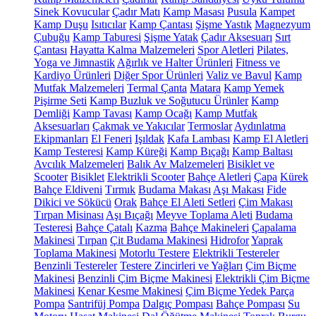
Sinek Kovucular
Çadır Matı
Kamp Masası
Pusula
Kampet
Kamp Duşu
Isıtıcılar
Kamp Çantası
Şişme Yastık
Magnezyum
Çubuğu
Kamp Taburesi
Şişme Yatak
Çadır Aksesuarı
Sırt
Çantası
Hayatta Kalma Malzemeleri
Spor Aletleri
Pilates,
Yoga ve Jimnastik
Ağırlık ve Halter Ürünleri
Fitness ve
Kardiyo Ürünleri
Diğer Spor Ürünleri
Valiz ve Bavul
Kamp
Mutfak Malzemeleri
Termal Çanta
Matara
Kamp Yemek
Pişirme Seti
Kamp Buzluk ve Soğutucu Ürünler
Kamp
Demliği
Kamp Tavası
Kamp Ocağı
Kamp Mutfak
Aksesuarları
Çakmak ve Yakıcılar
Termoslar
Aydınlatma
Ekipmanları
El Feneri
Işıldak
Kafa Lambası
Kamp El Aletleri
Kamp Testeresi
Kamp Küreği
Kamp Bıçağı
Kamp Baltası
Avcılık Malzemeleri
Balık Av Malzemeleri
Bisiklet ve
Scooter
Bisiklet
Elektrikli Scooter
Bahçe Aletleri
Çapa
Kürek
Bahçe Eldiveni
Tırmık
Budama Makası
Aşı Makası
Fide
Dikici ve Sökücü
Orak
Bahçe El Aleti Setleri
Çim Makası
Tırpan Misinası
Aşı Bıçağı
Meyve Toplama Aleti
Budama
Testeresi
Bahçe Çatalı
Kazma
Bahçe Makineleri
Çapalama
Makinesi
Tırpan
Çit Budama Makinesi
Hidrofor
Yaprak
Toplama Makinesi
Motorlu Testere
Elektrikli Testereler
Benzinli Testereler
Testere Zincirleri ve Yağları
Çim Biçme
Makinesi
Benzinli Çim Biçme Makinesi
Elektrikli Çim Biçme
Makinesi
Kenar Kesme Makinesi
Çim Biçme Yedek Parça
Pompa
Santrifüj Pompa
Dalgıç Pompası
Bahçe Pompası
Su