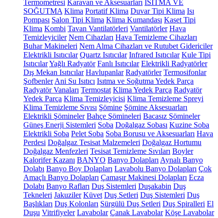
Termometresi
Karavan ve Aksesuarları
ISITMA VE
SOĞUTMA
Klima
Portatif Klima
Duvar Tipi Klima
Isı
Pompası
Salon Tipi Klima
Klima Kumandası
Kaset Tipi
Klima
Kombi
Tavan Vantilatörleri
Vantilatörler
Hava
Temizleyiciler
Nem Cihazları
Hava Temizleme Cihazları
Buhar Makineleri
Nem Alma Cihazları ve Rutubet Gidericiler
Elektrikli Isıtıcılar
Quartz Isıtıcılar
Infrared Isıtıcılar
Kule Tipi
Isıtıcılar
Yağlı Radyatör
Fanlı Isıtıcılar
Elektrikli Radyatörler
Dış Mekan Isıtıcılar
Havlupanlar
Radyatörler
Termosifonlar
Şofbenler
Ani Su Isıtıcı
Isıtma ve Soğutma Yedek Parça
Radyatör Vanaları
Termostat
Klima Yedek Parça
Radyatör
Yedek Parça
Klima Temizleyicisi
Klima Temizleme Spreyi
Klima Temizleme Sıvısı
Şömine
Şömine Aksesuarları
Elektrikli Şömineler
Bahçe Şömineleri
Bacasız Şömineler
Güneş Enerji Sistemleri
Soba
Doğalgaz Sobası
Kuzine Soba
Elektrikli Soba
Pelet Soba
Soba Borusu ve Aksesuarları
Hava
Perdesi
Doğalgaz Tesisat Malzemeleri
Doğalgaz Hortumu
Doğalgaz Menfezleri
Tesisat Temizleme Sıvıları
Boyler
Kalorifer Kazanı
BANYO
Banyo Dolapları
Aynalı Banyo
Dolabı
Banyo Boy Dolapları
Lavabolu Banyo Dolapları
Çok
Amaçlı Banyo Dolapları
Çamaşır Makinesi Dolapları
Ecza
Dolabı
Banyo Rafları
Duş Sistemleri
Duşakabin
Duş
Tekneleri
Jakuziler
Küvet
Duş Setleri
Duş Sistemleri
Duş
Başlıkları
Duş Kolonları
Sürgülü Duş Setleri
Duş Spiralleri
El
Duşu
Vitrifiyeler
Lavabolar
Çanak Lavabolar
Köşe Lavabolar