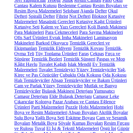
Sıvı Yapıştırıcılar
Tebeşir
Suluk
Resim Çantası
Pano
Okul
Çantası
Kalem Kutusu
Beslenme Çantası
Resim Boyaları ve
Resim Boya Malzemeleri
Selobant
Ajanda
Defter
Okul
Defteri
Spiralli Defter
Fihrist
Not Defteri
Bloknot
Kırtasiye
Malzemeleri
Masaüstü Gereçleri
Kırtasiye Kağıt Ürünleri
Kırtasiye Seti
Kalem ve Yazı Gereçleri
Koli Bandı Makinesi
Para Makineleri
Para Çekmeceleri
Para Sayma Makineleri
Ofis Sarf Ürünleri
Evrak İmha Makineleri
Laminasyon
Makineleri
Barkod Okuyucu
Temizlik Gereçleri ve
Ekipmanları
Temizlik Eldiveni
Temizlik Kovası
Temizlik,
Ovma Teli
Tüy Toplama Ürünleri
Faraş
Çekpas
Fırça ve
Süpürge
Temizlik Bezleri
Temizlik Süngeri
Paspas ve Mop
Kâğıt Havlu
Tuvalet Kağıdı
Islak Mendil
Ev Temizlik
Malzemeleri
Tuvalet Temizleyici
Yüzey Temizleyiciler
Yağ,
Kireç ve Pas Çözücüler
Çubuklu Oda Kokusu
Oda Kokusu
Halı Temizleyiciler
Ahşap Temizleyiciler ve Bakım Ürünleri
Cam ve Parlak Yüzey Temizleyiciler
Mutfak ve Banyo
Temizleyiciler
Bulaşık Makinesi Deterjanı
Yumuşatıcı
Çamaşır Deterjanı
Elde Bulaşık Deterjanı
Çamaşır Leke
Çıkarıcılar
Kolonya
Pazar Arabası ve Çantası
Eğlence
Ürünleri
Parti Malzemeleri
Puzzle
Hobi Malzemeleri
Hobi
Boya ve Resim Malzemeleri
Ahşap Boyaları
Akrilik Boyalar
Sulu Boya
Yağlı Boya Seti
Eskitme Boyası
Cam ve Seramik
Boyaları
Metalik Boya
Şövale
Kumaş Boyaları
Resim Fırçası
ve Rulosu
Tuval
El İşi & Tekstil Malzemeleri
Örgü İpi
Güpür