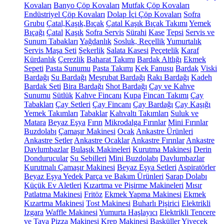
Kovaları
Banyo Çöp Kovaları
Mutfak Çöp Kovaları
Endüstriyel Çöp Kovaları
Dolap İçi Çöp Kovaları
Sofra
Grubu
Çatal,Kaşık,Bıçak
Çatal Kaşık Bıçak Takımı
Yemek
Bıçağı
Çatal
Kaşık
Sofra Servis
Sürahi
Kase
Tepsi
Servis ve
Sunum Tabakları
Yağdanlık
Sosluk, Reçellik
Yumurtalık
Servis Maşa Seti
Şekerlik
Salata Kasesi
Peçetelik
Karaf
Kürdanlık
Çerezlik
Baharat Takımı
Bardak Altlığı
Ekmek
Sepeti
Pasta Sunumu
Pasta Takımı
Kek Fanusu
Bardak
Viski
Bardağı
Su Bardağı
Meşrubat Bardağı
Rakı Bardağı
Kadeh
Bardak Seti
Bira Bardağı
Shot Bardağı
Çay ve Kahve
Sunumu
Sütlük
Kahve Fincanı
Kupa
Fincan Takımı
Çay
Tabakları
Çay Setleri
Çay Fincanı
Çay Bardağı
Çay Kaşığı
Yemek Takımları
Tabaklar
Kahvaltı Takımları
Suluk ve
Matara
Beyaz Eşya
Fırın
Mikrodalga Fırınlar
Mini Fırınlar
Buzdolabı
Çamaşır Makinesi
Ocak
Ankastre Ürünleri
Ankastre Setler
Ankastre Ocaklar
Ankastre Fırınlar
Ankastre
Davlumbazlar
Bulaşık Makineleri
Kurutma Makinesi
Derin
Dondurucular
Su Sebilleri
Mini Buzdolabı
Davlumbazlar
Kurutmalı Çamaşır Makinesi
Beyaz Eşya Setleri
Aspiratörler
Beyaz Eşya Yedek Parça ve Bakım Ürünleri
Şarap Dolabı
Küçük Ev Aletleri
Kızartma ve Pişirme Makineleri
Mısır
Patlatma Makinesi
Fritöz
Ekmek Yapma Makinesi
Ekmek
Kızartma Makinesi
Tost Makinesi
Buharlı Pişirici
Elektrikli
Izgara
Waffle Makinesi
Yumurta Haşlayıcı
Elektrikli Tencere
ve Tava
Pizza Makinesi
Krep Makinesi
Basküller
Yiyecek