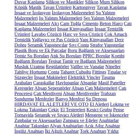
Duvar Kaplama
Silikon ve Mastikler
Silikon
Mum Silikon
Köpük
Mastik
Tavan Ürünleri
Kartonpiyer
Tavan Kaplama
İnşaat ve İzolasyon
İzolasyon Malzemeleri
Su Yalıtım
Malzemeleri
Isı Yalıtım Malzemeleri
Ses Yalıtım Malzemeleri
İnşaat Malzemeleri
Alçı
Cam Tuğla
Çimento
Beton Harcı
Çatı
Kaplama Malzemeleri
İnşaat Kimyasalları
İnşaat Temizlik
Ürünleri
Lavabo Çözücü
Harç ve Sıva Çözücü
Çok Amaçlı
Temizlik
Yağlayıcı ve Pas Çözücü
Yapı Kimyasalları
Derz
Dolgu
Seramik Yapıştırıcılar
Sıvı Conta
Strafor Yapıştırılar
Plastik Boru ve Ek Parçalar
Boru Bağlantı ve Aksesuarları
Temiz Su Boruları
Atık Su Boruları
PPRC Borular
Kombi
Bağlantı Boruları
Tesisat Tamir ve Bağlantı Malzemeleri
Musluk Uzatma
Regülatörler
Valfler ve Vanalar
Nipeller
Tahliye Hortumu
Conta
Taharet Çubuğu
Fittings
Tıpalar ve
Süzgeçler
İnşaat Makineleri
Elektrikli Vinçler
Taşıma
Arabaları
Caraskallar
Havlupanlar
Ahşaplar
Masif Paneller
Keresteler
Ahşap Seperatörler
Ahşap Çatı Malzemeleri
Çatı
Penceresi
Çatı Merdiveni
Ahşap Merdivenler
Trabzan
Sundurma
Menfezler
Banyo Menfezi
Su Deposu
HIRDAVAT EL ALETLERİ VE OTO
El Aletleri
Lokma ve
Lokma Takımları
Çekiç
El Testereleri
Kesici Grubu
Pense
Tornavida
Seramik ve Sıvacı Aletleri
Mengene ve İşkenceler
Zımbalar ve Aksesuarları
Zımpara ve Eğeler
Anahtarlar
Anahtar Takımları
Alyan Anahtarları
Açık Ağız Anahtar
İngiliz Anahtarı
İki Ağızlı Anahtar
Tork Anahtarı
Yıldız