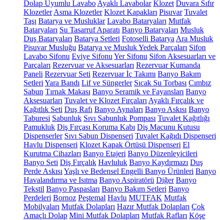
Dolap Uyumlu Lavabo
Ayaklı Lavabolar
Klozet
Duvara Sıfır
Klozetler
Asma Klozetler
Klozet Kapakları
Pisuvar
Tuvalet
Taşı
Batarya ve Musluklar
Lavabo Bataryaları
Mutfak
Bataryaları
Su Tasarruf Aparatı
Banyo Bataryaları
Musluk
Duş Bataryaları
Batarya Setleri
Fotoselli Batarya
Ara Musluk
Pisuvar Musluğu
Batarya ve Musluk Yedek Parçaları
Sifon
Lavabo Sifonu
Eviye Sifonu
Yer Sifonu
Sifon Aksesuarları ve
Parçaları
Rezervuar ve Aksesuarları
Rezervuar Kumanda
Paneli
Rezervuar Seti
Rezervuar İç Takımı
Banyo Bakım
Setleri
Yara Bandı
Lif ve Süngerler
Sıcak Su Torbası
Cımbız
Sabun
Tırnak Makası
Banyo Seramik ve Fayansları
Banyo
Aksesuarları
Tuvalet ve Klozet Fırçaları
Ayaklı Fırçalık ve
Kağıtlık Seti
Duş Rafı
Banyo Aynaları
Banyo Askısı
Banyo
Taburesi
Sabunluk
Sıvı Sabunluk Pompası
Tuvalet Kağıtlığı
Pamukluk
Diş Fırçası Koruma Kabı
Diş Macunu Kutusu
Dispenserler
Sıvı Sabun Dispenseri
Tuvalet Kağıdı Dispenseri
Havlu Dispenseri
Klozet Kapak Örtüsü Dispenseri
El
Kurutma Cihazları
Banyo Etajeri
Banyo Düzenleyicileri
Banyo Seti
Diş Fırçalık
Havluluk
Banyo Kaydırmazı
Duş
Perde Askısı
Yaşlı ve Bedensel Engelli Banyo Ürünleri
Banyo
Havalandırma ve Isıtma
Banyo Aspiratörü
Diğer
Banyo
Tekstil
Banyo Paspasları
Banyo Bakım Setleri
Banyo
Perdeleri
Bornoz
Peştemal
Havlu
MUTFAK
Mutfak
Mobilyaları
Mutfak Dolapları
Hazır Mutfak Dolapları
Çok
Amaçlı Dolap
Mini Mutfak Dolapları
Mutfak Rafları
Köşe