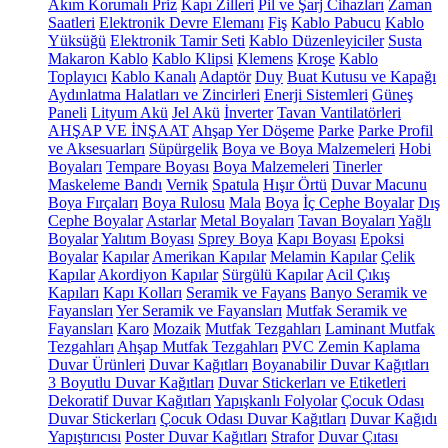
Akım Korumalı Priz
Kapı Zilleri
Pil ve Şarj Cihazları
Zaman
Saatleri
Elektronik Devre Elemanı
Fiş
Kablo Pabucu
Kablo
Yüksüğü
Elektronik Tamir Seti
Kablo Düzenleyiciler
Susta
Makaron Kablo
Kablo Klipsi
Klemens
Kroşe
Kablo
Toplayıcı
Kablo Kanalı
Adaptör
Duy
Buat Kutusu ve Kapağı
Aydınlatma Halatları ve Zincirleri
Enerji Sistemleri
Güneş
Paneli
Lityum Akü
Jel Akü
İnverter
Tavan Vantilatörleri
AHŞAP VE İNŞAAT
Ahşap Yer Döşeme
Parke
Parke Profil
ve Aksesuarları
Süpürgelik
Boya ve Boya Malzemeleri
Hobi
Boyaları
Tempare Boyası
Boya Malzemeleri
Tinerler
Maskeleme Bandı
Vernik
Spatula
Hışır Örtü
Duvar Macunu
Boya Fırçaları
Boya Rulosu
Mala
Boya
İç Cephe Boyalar
Dış
Cephe Boyalar
Astarlar
Metal Boyaları
Tavan Boyaları
Yağlı
Boyalar
Yalıtım Boyası
Sprey Boya
Kapı Boyası
Epoksi
Boyalar
Kapılar
Amerikan Kapılar
Melamin Kapılar
Çelik
Kapılar
Akordiyon Kapılar
Sürgülü Kapılar
Acil Çıkış
Kapıları
Kapı Kolları
Seramik ve Fayans
Banyo Seramik ve
Fayansları
Yer Seramik ve Fayansları
Mutfak Seramik ve
Fayansları
Karo
Mozaik
Mutfak Tezgahları
Laminant Mutfak
Tezgahları
Ahşap Mutfak Tezgahları
PVC Zemin Kaplama
Duvar Ürünleri
Duvar Kağıtları
Boyanabilir Duvar Kağıtları
3 Boyutlu Duvar Kağıtları
Duvar Stickerları ve Etiketleri
Dekoratif Duvar Kağıtları
Yapışkanlı Folyolar
Çocuk Odası
Duvar Stickerları
Çocuk Odası Duvar Kağıtları
Duvar Kağıdı
Yapıştırıcısı
Poster Duvar Kağıtları
Strafor
Duvar Çıtası