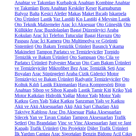
Anahtar ve Takımları
Kurbağcık Anahtarı
Kombine Anahtar
ve Takımları
Boru Anahtarı
Keskiler
Keser
Kargaburun
Balyoz
Balta
Kesici Aletler
Makas
Maket Bıçağı
Iskarpela
Oto Ürünleri
Lastik
Yaz Lastiği
Kış Lastiği
4 Mevsim Lastik
Oto Teknik Malzemeler
Araç İçi Aksesuar
Oto Güneşlik
Oto
Küllükler
Araç Buzdolapları
Bagaj Düzenleyici
Araba
Kokuları
Araç İçi Telefon Tutucular
Bagaj Havuzu
Oto
Paspası
Araç İçi Kamera
Oto Multimedya ve Görüntü
Sistemleri
Oto Bakım Temizlik Ürünleri
Basınçlı Yıkama
Makineleri
Tampon Parlatıcı ve Temizleyiciler
Torpido
Temizlik ve Bakım Ürünleri
Oto Şampuan
Oto Cila ve
Parlatıcı Ürünleri
Polyester Macun
Oto Cam Bakım Ürünleri
ve Temizleyiciler
Mikrofiber Bez
Araç Temizlik Seti
Araç
Boyaları
Araç Süpürgeleri
Araba Çizik Giderici
Motor
Temizleyici ve Bakım Ürünleri
Radyatör Temizleyiciler
Oto
Koltuk Kılıfı
Lastik Ekipmanları
Hava Kompresörü
Bijon
Anahtarı
Sibop ve Sibop Kapağı
Lastik Tamir Kiti
Kriko
Yağ
Motor Katkıları
Hidrolik Yağlar
Motor Yağı
Motor Yağı
Katkısı
Gres Yağı
Yakıt Katkısı
Şanzıman Yağı ve Katkısı
Akü ve Akü Aksesuarları
Akü
Akü Şarj Cihazları
Akü
Takviye Kablosu
Araç Dış Aksesuar
Plaka Aksesuarları
Silecek
Yan ve Tavan Çıtaları
Tampon Aksesuarları
Trafik
Setleri
Oto Brandaları
Vinç ve Vinç Aksesuarları
Jant ve Jant
Kapağı
Trafik Ürünleri
Oto Projektör
Diğer Trafik Ürünleri
İlk Yardım Çantası
Araç Sigortaları
Benzin Bidonu
Acil Çıkış