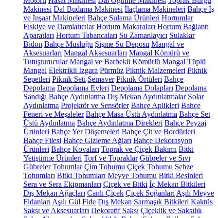
Motoru
Hasat Makinesi
Dal Öğütme Makinesi
Toprak Burgu
Makinesi
Dal Budama Makinesi
İlaçlama Makineleri
Bahçe İş
ve İnşaat Makineleri
Bahçe Sulama Ürünleri
Hortumlar
Fıskiye ve Damlatıcılar
Hortum Makaraları
Hortum Bağlantı
Aparatları
Hortum Tabancaları
Su Zamanlayıcı
Sulaklar
Bidon
Bahçe Musluğu
Şişme Su Deposu
Mangal ve
Aksesuarları
Mangal Aksesuarları
Mangal Kömürü ve
Tutuşturucular
Mangal ve Barbekü
Kömürlü Mangal
Tüplü
Mangal
Elektrikli Izgara
Pürmüz
Piknik Malzemeleri
Piknik
Sepetleri
Piknik Seti
Semaver
Piknik Örtüleri
Bahçe
Depolama
Depolama Evleri
Depolama Dolapları
Depolama
Sandığı
Bahçe Aydınlatma
Dış Mekan Aydınlatmalar
Solar
Aydınlatma
Projektör ve Sensörler
Bahçe Aplikleri
Bahçe
Feneri ve Meşaleler
Bahçe Masa Üstü Aydınlatma
Bahçe Set
Üstü Aydınlatma
Bahçe Aydınlatma Direkleri
Bahçe Peyzaj
Ürünleri
Bahçe Yer Döşemeleri
Bahçe Çit ve Bordürleri
Bahçe Filesi
Bahçe Gizleme Ağları
Bahçe Dekorasyon
Ürünleri
Bahçe Kovaları
Toprak ve Çiçek Bakımı
Bitki
Yetiştirme Ürünleri
Torf ve Topraklar
Gübreler ve Sıvı
Gübreler
Tohumlar
Çim Tohumu
Çiçek Tohumu
Sebze
Tohumları
Bitki Tohumları
Meyve Tohumu
Bitki Besinleri
Sera ve Sera Ekipmanları
Çiçek ve Bitki
İç Mekan Bitkileri
Dış Mekan Ağaçları
Canlı Çiçek
Çiçek Soğanları
Aşılı Meyve
Fidanları
Aşılı Gül
Fide
Dış Mekan Sarmaşık Bitkileri
Kaktüs
Saksı ve Aksesuarları
Dekoratif Saksı
Çiçeklik ve Saksılık