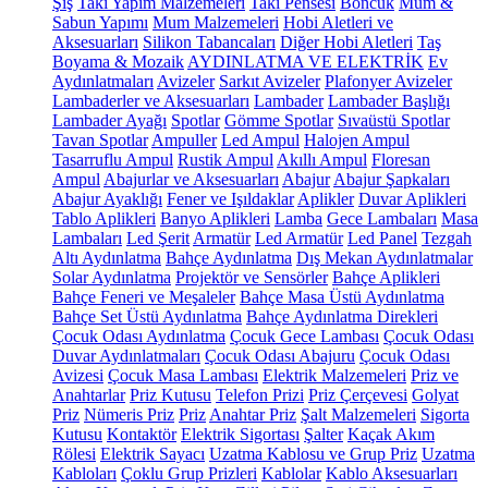
Şiş
Takı Yapım Malzemeleri
Takı Pensesi
Boncuk
Mum &
Sabun Yapımı
Mum Malzemeleri
Hobi Aletleri ve
Aksesuarları
Silikon Tabancaları
Diğer Hobi Aletleri
Taş
Boyama & Mozaik
AYDINLATMA VE ELEKTRİK
Ev
Aydınlatmaları
Avizeler
Sarkıt Avizeler
Plafonyer Avizeler
Lambaderler ve Aksesuarları
Lambader
Lambader Başlığı
Lambader Ayağı
Spotlar
Gömme Spotlar
Sıvaüstü Spotlar
Tavan Spotlar
Ampuller
Led Ampul
Halojen Ampul
Tasarruflu Ampul
Rustik Ampul
Akıllı Ampul
Floresan
Ampul
Abajurlar ve Aksesuarları
Abajur
Abajur Şapkaları
Abajur Ayaklığı
Fener ve Işıldaklar
Aplikler
Duvar Aplikleri
Tablo Aplikleri
Banyo Aplikleri
Lamba
Gece Lambaları
Masa
Lambaları
Led Şerit
Armatür
Led Armatür
Led Panel
Tezgah
Altı Aydınlatma
Bahçe Aydınlatma
Dış Mekan Aydınlatmalar
Solar Aydınlatma
Projektör ve Sensörler
Bahçe Aplikleri
Bahçe Feneri ve Meşaleler
Bahçe Masa Üstü Aydınlatma
Bahçe Set Üstü Aydınlatma
Bahçe Aydınlatma Direkleri
Çocuk Odası Aydınlatma
Çocuk Gece Lambası
Çocuk Odası
Duvar Aydınlatmaları
Çocuk Odası Abajuru
Çocuk Odası
Avizesi
Çocuk Masa Lambası
Elektrik Malzemeleri
Priz ve
Anahtarlar
Priz Kutusu
Telefon Prizi
Priz Çerçevesi
Golyat
Priz
Nümeris Priz
Priz
Anahtar Priz
Şalt Malzemeleri
Sigorta
Kutusu
Kontaktör
Elektrik Sigortası
Şalter
Kaçak Akım
Rölesi
Elektrik Sayacı
Uzatma Kablosu ve Grup Priz
Uzatma
Kabloları
Çoklu Grup Prizleri
Kablolar
Kablo Aksesuarları