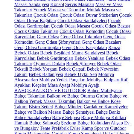
Masası Sandalyesi
Konsol
Servis Masaları
Masa ve Masa
Takımları
Yemek Masası ve Takımları
Mutfak Masası ve
Takımları
Çocuk Odası
Çocuk Odası Duvar Stickerları
Çocuk
Odası Duvar Kağıtları
Çocuk Odası Sandalyeleri
Çocuk
Odası Gardıropları
Çocuk Odası Masası
Çocuk Odası Bazası
Çocuk Odası Takımları
Çocuk Odası Komodini
Çocuk Odası
Karyolaları
Genç Odası
Genç Odası Takımları
Genç Odası
Komodini
Genç Odası Şifonyerleri
Genç Odası Bazaları
Genç Odası Gardıropları
Genç Odası Karyolaları
Ranza
Bebek Odası
Bebek Beşikleri
Mama Sandalyesi
Bebek
Karyolaları
Bebek Gardıropları
Bebek Yatakları
Bebek Odası
Takımları
Oyuncak Dolabı
Bebek Şifonyer
Bebek Odası
Tekstili
Bebek Yorganı
Bebek Çarşafı
Bebek Nevresim
Takımı
Bebek Battaniyesi
Bebek Uyku Seti
Mobilya
Aksesuarları
Mobilya Yedek Parçaları
Mobilya Kulpları
Raf
Ayakları
Keçeler
Masa Ayağı
Mobilya Ayağı
BAHÇE,BALKON VE OUTDOOR
Bahçe Mobilyaları
Bahçe Takımları
Balkon ve Bahçe Oturma Grubu
Bahçe ve
Balkon Yemek Masası Takımları
Balkon ve Bahçe Köşe
Takımı
Bistro Setleri
Bahçe Minderi
Çardak ve Kameriyeler
Bahçe ve Balkon Masası
Bahçe Şemsiyesi
Bahçe Bankı
Bahçe Sandalyeleri
Bahçe Sehpası
Bahçe Mobilya Kılıfları
Hamak
Bahçe Salıncağı
Şezlong
Bahçe Koltukları
Ahşap Ev
ve Bungalov
Tente
Prefabrik Evler
Kamp Spor ve Outdoor
Kamp Malzemeleri
Çadırlar
Kamp Sandalyesi
Uyku Tulumu