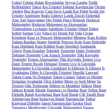
Çekici
Çekme Halatı
Boyunluklar
Seyyar Lamba
Trafik
Reflektörleri
Takoz
Kış Ürünleri
Yağmur Kaydırıcılar
Ölçüm
Aletleri
Buz Kazıyıcı
Cam Suyu
Lastik Kar Paleti
Kışlık Set
Ürünler
Antifrizler
Buğu Giderici
Lastik Zinciri
Elektrikli
Araç Şarj İstasyonları
Oto Yedek Parça
Römork
Hırdavat
Malzemeleri
Hırdavat Malzemesi ve Aksesuarları
Yönlendirme Levhaları
Sabitleme Ürünleri
Dübel
Dübel
Setleri
Somun
Çivi
Vida-Çivi
Demir Pul
Vida
Civata
Köşebent
Kapı ve Pencere Malzemeleri
Menteşe
Kapı Kolları
Yalıtım Bantları
Stoper
Sineklik
Pencere Kolu
Kapı Hidroliği
Kapı Dürbünü
Kapı Kilitleri
Kapı Sürgüleri
Anahtarlık
Gönye
Posta Kutuları
Tekerlek
Testereler
Daire Testereler
Dekupaj Testereler
Çok Amaçlı Testereler
Tilki Kuyruğu
Testereler
Testere Aksesuarları
Tilki Kuyruğu Testere Ucu
Daire Testere Bıçağı
Dekupaj Testere Ucu
İş Güvenlik
Malzemeleri
İş Güvenlik Gözlükleri
İş Eldiveni
İş Elbisesi
İş
Ayakkabısı
Diğer İş Güvenlik Ürünleri
Siperlik
Lanyard
Takım Çanta Ve Dolapları
Takım Çantası
Takım ve Hizmet
Dolapları
Avadanlık
Ölçü Aletleri
Metre ve Şerit Metre
Su
Terazisi
Oda Termostatı
Silikon ve Mastikler
Silikon
Mum
Silikon
Köpük
Mastik
Yapıştırıcı ve Bantlar
Bant
Teflon Bant
Elektrik Bandı
Kaydırmaz Bant
Koli Bandı
Çift Taraflı Bant
Alüminyum Bant
İzolasyon Bandı
Yapıştırıcılar
Tutkal
Kimyasal Dübeller
Japon Yapıştırıcıları
Epoksi
Hızlı
Yapıştırıcı
Merdivenler
Güvenlik Malzemeleri
Yangın