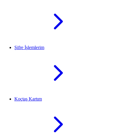
Şifre İşlemlerim
Koçtaş Kartım