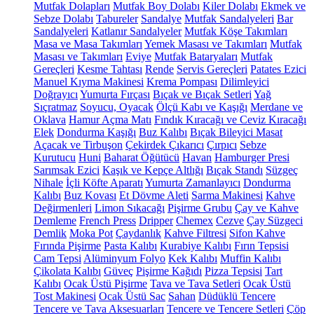
Mutfak Dolapları
Mutfak Boy Dolabı
Kiler Dolabı
Ekmek ve
Sebze Dolabı
Tabureler
Sandalye
Mutfak Sandalyeleri
Bar
Sandalyeleri
Katlanır Sandalyeler
Mutfak Köşe Takımları
Masa ve Masa Takımları
Yemek Masası ve Takımları
Mutfak
Masası ve Takımları
Eviye
Mutfak Bataryaları
Mutfak
Gereçleri
Kesme Tahtası
Rende
Servis Gereçleri
Patates Ezici
Manuel Kıyma Makinesi
Krema Pompası
Dilimleyici
Doğrayıcı
Yumurta Fırçası
Bıçak ve Bıçak Setleri
Yağ
Sıçratmaz
Soyucu, Oyacak
Ölçü Kabı ve Kaşığı
Merdane ve
Oklava
Hamur Açma Matı
Fındık Kıracağı ve Ceviz Kıracağı
Elek
Dondurma Kaşığı
Buz Kalıbı
Bıçak Bileyici Masat
Açacak ve Tirbuşon
Çekirdek Çıkarıcı
Çırpıcı
Sebze
Kurutucu
Huni
Baharat Öğütücü
Havan
Hamburger Presi
Sarımsak Ezici
Kaşık ve Kepçe Altlığı
Bıçak Standı
Süzgeç
Nihale
İçli Köfte Aparatı
Yumurta Zamanlayıcı
Dondurma
Kalıbı
Buz Kovası
Et Dövme Aleti
Sarma Makinesi
Kahve
Değirmenleri
Limon Sıkacağı
Pişirme Grubu
Çay ve Kahve
Demleme
French Press
Dripper
Chemex
Cezve
Çay Süzgeci
Demlik
Moka Pot
Çaydanlık
Kahve Filtresi
Sifon Kahve
Fırında Pişirme
Pasta Kalıbı
Kurabiye Kalıbı
Fırın Tepsisi
Cam Tepsi
Alüminyum Folyo
Kek Kalıbı
Muffin Kalıbı
Çikolata Kalıbı
Güveç
Pişirme Kağıdı
Pizza Tepsisi
Tart
Kalıbı
Ocak Üstü Pişirme
Tava ve Tava Setleri
Ocak Üstü
Tost Makinesi
Ocak Üstü Sac
Sahan
Düdüklü Tencere
Tencere ve Tava Aksesuarları
Tencere ve Tencere Setleri
Çöp