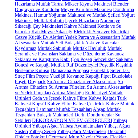
Hazırlama
Mutfak Tartısı
Mikser
Kıyma Makinesi
Blender
Doğrayıcı ve Rondolar
Meyve Kurutma Makinesi
Dondurma
Makinesi
Hamur Yoğurma Makinesi ve Mutfak Şefleri
Yoğurt
Makinesi
Mutfak Robotu
İçecek Hazırlama
Narenciye
Sıkacağı
Çay Makineleri
Kahve Makinesi
Kettle ve Su
Isıtıcılar
Katı Meyve Sıkacağı
Elektrikli Semaver
Elektrikli
Cezve
Küçük Ev Aletleri Yedek Parça ve Aksesuarları
Mutfak
Aksesuarları
Mutfak Seti
Bulaşıklık
Askı ve Kancalar
Kaydırmaz
Mutfak Sabunluk
Mutfak Havluluk
Mutfak
Seramik ve Fayansları
Saklama ve Düzenleme
Kavanoz
Saklama ve Karıştırma Kabı
Çöp Poşeti
Sebzelikler
Saklama
Bonesi ve Kapağı
Mutfak Raf Düzenleyici
Poşetlik
Kaşıklık
Beslenme Kutusu
Damacana Pompası
Ekmeklik
Sefer Tası
Streç Film
Peçete Yüzüğü
Kavanoz Kapağı
Pipet
Buzdolabı
Poşeti
Doypack
Su Arıtma Cihazları ve Aksesuarları
Su
Arıtma Cihazları
Su Arıtma Filtreleri
Su Arıtma Aksesuarları
ve Yedek Parçaları
Arıtma Musluğu
Endüstriyel Mutfak
Ürünleri
Gıda ve İçecek
Kahve
Filtre Kahve Kağıdı
Türk
Kahvesi
Kapsül Kahve
Filtre Kahve
Çekirdek Kahve
Mutfak
Tezgahları
Laminant Mutfak Tezgahları
Ahşap Mutfak
Tezgahları
Bulaşık Makineleri
Derin Dondurucular
Su
Sebilleri
DEKORASYON VE EV GEREÇLERİ
Yılbaşı
Ürünleri
Yılbaşı Ağacı
Yılbaşı Aydınlatmaları
Yılbaşı Ağacı
Süsleri
Yılbaşı Sepeti
Yılbaşı Parti Malzemeleri
Dekoratif
Objeler
Fotoğraf Çerçevesi
Mum
Vazolar
Yapay Çiçekler