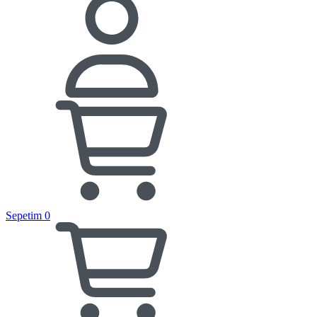
Sepetim
0