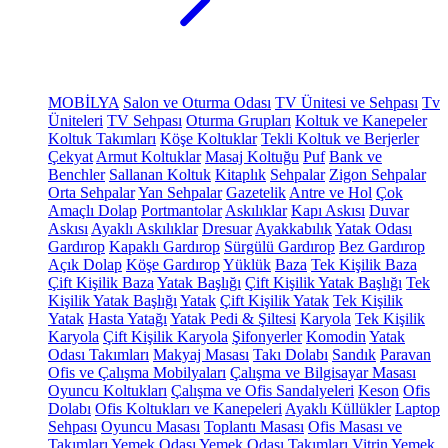
MOBİLYA
Salon ve Oturma Odası
TV Ünitesi ve Sehpası
Tv
Üniteleri
TV Sehpası
Oturma Grupları
Koltuk ve Kanepeler
Koltuk Takımları
Köşe Koltuklar
Tekli Koltuk ve Berjerler
Çekyat
Armut Koltuklar
Masaj Koltuğu
Puf
Bank ve
Benchler
Sallanan Koltuk
Kitaplık
Sehpalar
Zigon Sehpalar
Orta Sehpalar
Yan Sehpalar
Gazetelik
Antre ve Hol
Çok
Amaçlı Dolap
Portmantolar
Askılıklar
Kapı Askısı
Duvar
Askısı
Ayaklı Askılıklar
Dresuar
Ayakkabılık
Yatak Odası
Gardırop
Kapaklı Gardırop
Sürgülü Gardırop
Bez Gardırop
Açık Dolap
Köşe Gardırop
Yüklük
Baza
Tek Kişilik Baza
Çift Kişilik Baza
Yatak Başlığı
Çift Kişilik Yatak Başlığı
Tek
Kişilik Yatak Başlığı
Yatak
Çift Kişilik Yatak
Tek Kişilik
Yatak
Hasta Yatağı
Yatak Pedi & Şiltesi
Karyola
Tek Kişilik
Karyola
Çift Kişilik Karyola
Şifonyerler
Komodin
Yatak
Odası Takımları
Makyaj Masası
Takı Dolabı
Sandık
Paravan
Ofis ve Çalışma Mobilyaları
Çalışma ve Bilgisayar Masası
Oyuncu Koltukları
Çalışma ve Ofis Sandalyeleri
Keson
Ofis
Dolabı
Ofis Koltukları ve Kanepeleri
Ayaklı Küllükler
Laptop
Sehpası
Oyuncu Masası
Toplantı Masası
Ofis Masası ve
Takımları
Yemek Odası
Yemek Odası Takımları
Vitrin
Yemek