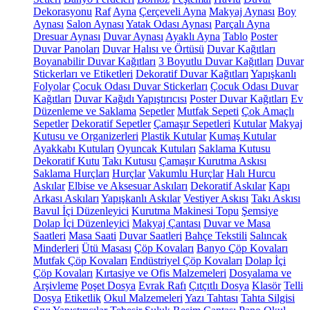
Dekorasyonu
Raf
Ayna
Çerçeveli Ayna
Makyaj Aynası
Boy
Aynası
Salon Aynası
Yatak Odası Aynası
Parçalı Ayna
Dresuar Aynası
Duvar Aynası
Ayaklı Ayna
Tablo
Poster
Duvar Panoları
Duvar Halısı ve Örtüsü
Duvar Kağıtları
Boyanabilir Duvar Kağıtları
3 Boyutlu Duvar Kağıtları
Duvar
Stickerları ve Etiketleri
Dekoratif Duvar Kağıtları
Yapışkanlı
Folyolar
Çocuk Odası Duvar Stickerları
Çocuk Odası Duvar
Kağıtları
Duvar Kağıdı Yapıştırıcısı
Poster Duvar Kağıtları
Ev
Düzenleme ve Saklama
Sepetler
Mutfak Sepeti
Çok Amaçlı
Sepetler
Dekoratif Sepetler
Çamaşır Sepetleri
Kutular
Makyaj
Kutusu ve Organizerleri
Plastik Kutular
Kumaş Kutular
Ayakkabı Kutuları
Oyuncak Kutuları
Saklama Kutusu
Dekoratif Kutu
Takı Kutusu
Çamaşır Kurutma Askısı
Saklama Hurçları
Hurçlar
Vakumlu Hurçlar
Halı Hurcu
Askılar
Elbise ve Aksesuar Askıları
Dekoratif Askılar
Kapı
Arkası Askıları
Yapışkanlı Askılar
Vestiyer Askısı
Takı Askısı
Bavul İçi Düzenleyici
Kurutma Makinesi Topu
Şemsiye
Dolap İçi Düzenleyici
Makyaj Çantası
Duvar ve Masa
Saatleri
Masa Saati
Duvar Saatleri
Bahçe Tekstili
Salıncak
Minderleri
Ütü Masası
Çöp Kovaları
Banyo Çöp Kovaları
Mutfak Çöp Kovaları
Endüstriyel Çöp Kovaları
Dolap İçi
Çöp Kovaları
Kırtasiye ve Ofis Malzemeleri
Dosyalama ve
Arşivleme
Poşet Dosya
Evrak Rafı
Çıtçıtlı Dosya
Klasör
Telli
Dosya
Etiketlik
Okul Malzemeleri
Yazı Tahtası
Tahta Silgisi