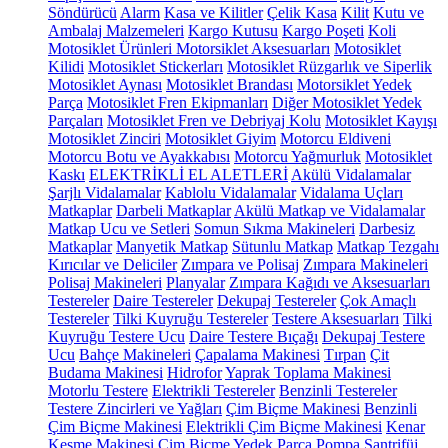
Söndürücü
Alarm
Kasa ve Kilitler
Çelik Kasa
Kilit
Kutu ve
Ambalaj Malzemeleri
Kargo Kutusu
Kargo Poşeti
Koli
Motosiklet Ürünleri
Motorsiklet Aksesuarları
Motosiklet
Kilidi
Motosiklet Stickerları
Motosiklet Rüzgarlık ve Siperlik
Motosiklet Aynası
Motosiklet Brandası
Motorsiklet Yedek
Parça
Motosiklet Fren Ekipmanları
Diğer Motosiklet Yedek
Parçaları
Motosiklet Fren ve Debriyaj Kolu
Motosiklet Kayışı
Motosiklet Zinciri
Motosiklet Giyim
Motorcu Eldiveni
Motorcu Botu ve Ayakkabısı
Motorcu Yağmurluk
Motosiklet
Kaskı
ELEKTRİKLİ EL ALETLERİ
Akülü Vidalamalar
Şarjlı Vidalamalar
Kablolu Vidalamalar
Vidalama Uçları
Matkaplar
Darbeli Matkaplar
Akülü Matkap ve Vidalamalar
Matkap Ucu ve Setleri
Somun Sıkma Makineleri
Darbesiz
Matkaplar
Manyetik Matkap
Sütunlu Matkap
Matkap Tezgahı
Kırıcılar ve Deliciler
Zımpara ve Polisaj
Zımpara Makineleri
Polisaj Makineleri
Planyalar
Zımpara Kağıdı ve Aksesuarları
Testereler
Daire Testereler
Dekupaj Testereler
Çok Amaçlı
Testereler
Tilki Kuyruğu Testereler
Testere Aksesuarları
Tilki
Kuyruğu Testere Ucu
Daire Testere Bıçağı
Dekupaj Testere
Ucu
Bahçe Makineleri
Çapalama Makinesi
Tırpan
Çit
Budama Makinesi
Hidrofor
Yaprak Toplama Makinesi
Motorlu Testere
Elektrikli Testereler
Benzinli Testereler
Testere Zincirleri ve Yağları
Çim Biçme Makinesi
Benzinli
Çim Biçme Makinesi
Elektrikli Çim Biçme Makinesi
Kenar
Kesme Makinesi
Çim Biçme Yedek Parça
Pompa
Santrifüj