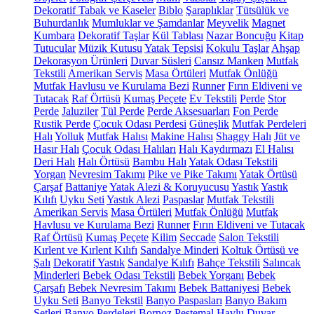
Dekoratif Tabak ve Kaseler
Biblo
Şaraplıklar
Tütsülük ve
Buhurdanlık
Mumluklar ve Şamdanlar
Meyvelik
Magnet
Kumbara
Dekoratif Taşlar
Kül Tablası
Nazar Boncuğu
Kitap
Tutucular
Müzik Kutusu
Yatak Tepsisi
Kokulu Taşlar
Ahşap
Dekorasyon Ürünleri
Duvar Süsleri
Cansız Manken
Mutfak
Tekstili
Amerikan Servis
Masa Örtüleri
Mutfak Önlüğü
Mutfak Havlusu ve Kurulama Bezi
Runner
Fırın Eldiveni ve
Tutacak
Raf Örtüsü
Kumaş Peçete
Ev Tekstili
Perde
Stor
Perde
Jaluziler
Tül Perde
Perde Aksesuarları
Fon Perde
Rustik Perde
Çocuk Odası Perdesi
Güneşlik
Mutfak Perdeleri
Halı
Yolluk
Mutfak Halısı
Makine Halısı
Shaggy Halı
Jüt ve
Hasır Halı
Çocuk Odası Halıları
Halı Kaydırmazı
El Halısı
Deri Halı
Halı Örtüsü
Bambu Halı
Yatak Odası Tekstili
Yorgan
Nevresim Takımı
Pike ve Pike Takımı
Yatak Örtüsü
Çarşaf
Battaniye
Yatak Alezi & Koruyucusu
Yastık
Yastık
Kılıfı
Uyku Seti
Yastık Alezi
Paspaslar
Mutfak Tekstili
Amerikan Servis
Masa Örtüleri
Mutfak Önlüğü
Mutfak
Havlusu ve Kurulama Bezi
Runner
Fırın Eldiveni ve Tutacak
Raf Örtüsü
Kumaş Peçete
Kilim
Seccade
Salon Tekstili
Kırlent ve Kırlent Kılıfı
Sandalye Minderi
Koltuk Örtüsü ve
Şalı
Dekoratif Yastık
Sandalye Kılıfı
Bahçe Tekstili
Salıncak
Minderleri
Bebek Odası Tekstili
Bebek Yorganı
Bebek
Çarşafı
Bebek Nevresim Takımı
Bebek Battaniyesi
Bebek
Uyku Seti
Banyo Tekstil
Banyo Paspasları
Banyo Bakım
Setleri
Banyo Perdeleri
Bornoz
Peştemal
Havlu
Duvar