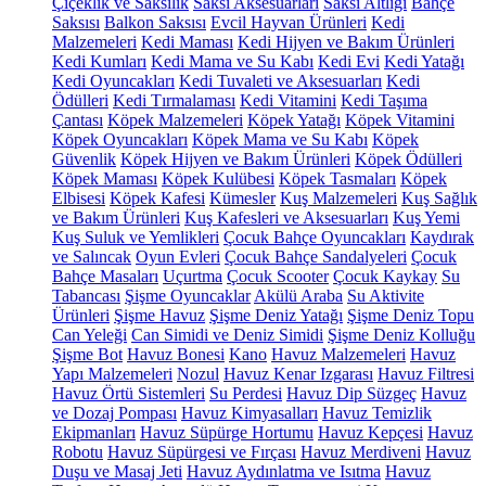
Çiçeklik ve Saksılık
Saksı Aksesuarları
Saksı Altlığı
Bahçe
Saksısı
Balkon Saksısı
Evcil Hayvan Ürünleri
Kedi
Malzemeleri
Kedi Maması
Kedi Hijyen ve Bakım Ürünleri
Kedi Kumları
Kedi Mama ve Su Kabı
Kedi Evi
Kedi Yatağı
Kedi Oyuncakları
Kedi Tuvaleti ve Aksesuarları
Kedi
Ödülleri
Kedi Tırmalaması
Kedi Vitamini
Kedi Taşıma
Çantası
Köpek Malzemeleri
Köpek Yatağı
Köpek Vitamini
Köpek Oyuncakları
Köpek Mama ve Su Kabı
Köpek
Güvenlik
Köpek Hijyen ve Bakım Ürünleri
Köpek Ödülleri
Köpek Maması
Köpek Kulübesi
Köpek Tasmaları
Köpek
Elbisesi
Köpek Kafesi
Kümesler
Kuş Malzemeleri
Kuş Sağlık
ve Bakım Ürünleri
Kuş Kafesleri ve Aksesuarları
Kuş Yemi
Kuş Suluk ve Yemlikleri
Çocuk Bahçe Oyuncakları
Kaydırak
ve Salıncak
Oyun Evleri
Çocuk Bahçe Sandalyeleri
Çocuk
Bahçe Masaları
Uçurtma
Çocuk Scooter
Çocuk Kaykay
Su
Tabancası
Şişme Oyuncaklar
Akülü Araba
Su Aktivite
Ürünleri
Şişme Havuz
Şişme Deniz Yatağı
Şişme Deniz Topu
Can Yeleği
Can Simidi ve Deniz Simidi
Şişme Deniz Kolluğu
Şişme Bot
Havuz Bonesi
Kano
Havuz Malzemeleri
Havuz
Yapı Malzemeleri
Nozul
Havuz Kenar Izgarası
Havuz Filtresi
Havuz Örtü Sistemleri
Su Perdesi
Havuz Dip Süzgeç
Havuz
ve Dozaj Pompası
Havuz Kimyasalları
Havuz Temizlik
Ekipmanları
Havuz Süpürge Hortumu
Havuz Kepçesi
Havuz
Robotu
Havuz Süpürgesi ve Fırçası
Havuz Merdiveni
Havuz
Duşu ve Masaj Jeti
Havuz Aydınlatma ve Isıtma
Havuz