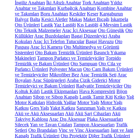
İngiliz Anahtarı
İki Ağızlı Anahtar
Tork Anahtarı
Yıldız
Anahtar ve Takımları
Kurbağcık Anahtarı
Kombine Anahtar
ve Takımları
Boru Anahtarı
Keskiler
Keser
Kargaburun
Balyoz
Balta
Kesici Aletler
Makas
Maket Bıçağı
Iskarpela
Oto Ürünleri
Lastik
Yaz Lastiği
Kış Lastiği
4 Mevsim Lastik
Oto Teknik Malzemeler
Araç İçi Aksesuar
Oto Güneşlik
Oto
Küllükler
Araç Buzdolapları
Bagaj Düzenleyici
Araba
Kokuları
Araç İçi Telefon Tutucular
Bagaj Havuzu
Oto
Paspası
Araç İçi Kamera
Oto Multimedya ve Görüntü
Sistemleri
Oto Bakım Temizlik Ürünleri
Basınçlı Yıkama
Makineleri
Tampon Parlatıcı ve Temizleyiciler
Torpido
Temizlik ve Bakım Ürünleri
Oto Şampuan
Oto Cila ve
Parlatıcı Ürünleri
Polyester Macun
Oto Cam Bakım Ürünleri
ve Temizleyiciler
Mikrofiber Bez
Araç Temizlik Seti
Araç
Boyaları
Araç Süpürgeleri
Araba Çizik Giderici
Motor
Temizleyici ve Bakım Ürünleri
Radyatör Temizleyiciler
Oto
Koltuk Kılıfı
Lastik Ekipmanları
Hava Kompresörü
Bijon
Anahtarı
Sibop ve Sibop Kapağı
Lastik Tamir Kiti
Kriko
Yağ
Motor Katkıları
Hidrolik Yağlar
Motor Yağı
Motor Yağı
Katkısı
Gres Yağı
Yakıt Katkısı
Şanzıman Yağı ve Katkısı
Akü ve Akü Aksesuarları
Akü
Akü Şarj Cihazları
Akü
Takviye Kablosu
Araç Dış Aksesuar
Plaka Aksesuarları
Silecek
Yan ve Tavan Çıtaları
Tampon Aksesuarları
Trafik
Setleri
Oto Brandaları
Vinç ve Vinç Aksesuarları
Jant ve Jant
Kapağı
Trafik Ürünleri
Oto Projektör
Diğer Trafik Ürünleri