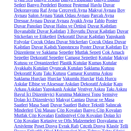
Setleri
Banyo Perdeleri
Bornoz
Peştemal
Havlu
Duvar
Dekorasyonu
Raf
Ayna
Çerçeveli Ayna
Makyaj Aynası
Boy
Aynası
Salon Aynası
Yatak Odası Aynası
Parçalı Ayna
Dresuar Aynası
Duvar Aynası
Ayaklı Ayna
Tablo
Poster
Duvar Panoları
Duvar Halısı ve Örtüsü
Duvar Kağıtları
Boyanabilir Duvar Kağıtları
3 Boyutlu Duvar Kağıtları
Duvar
Stickerları ve Etiketleri
Dekoratif Duvar Kağıtları
Yapışkanlı
Folyolar
Çocuk Odası Duvar Stickerları
Çocuk Odası Duvar
Kağıtları
Duvar Kağıdı Yapıştırıcısı
Poster Duvar Kağıtları
Ev
Düzenleme ve Saklama
Sepetler
Mutfak Sepeti
Çok Amaçlı
Sepetler
Dekoratif Sepetler
Çamaşır Sepetleri
Kutular
Makyaj
Kutusu ve Organizerleri
Plastik Kutular
Kumaş Kutular
Ayakkabı Kutuları
Oyuncak Kutuları
Saklama Kutusu
Dekoratif Kutu
Takı Kutusu
Çamaşır Kurutma Askısı
Saklama Hurçları
Hurçlar
Vakumlu Hurçlar
Halı Hurcu
Askılar
Elbise ve Aksesuar Askıları
Dekoratif Askılar
Kapı
Arkası Askıları
Yapışkanlı Askılar
Vestiyer Askısı
Takı Askısı
Bavul İçi Düzenleyici
Kurutma Makinesi Topu
Şemsiye
Dolap İçi Düzenleyici
Makyaj Çantası
Duvar ve Masa
Saatleri
Masa Saati
Duvar Saatleri
Bahçe Tekstili
Salıncak
Minderleri
Ütü Masası
Çöp Kovaları
Banyo Çöp Kovaları
Mutfak Çöp Kovaları
Endüstriyel Çöp Kovaları
Dolap İçi
Çöp Kovaları
Kırtasiye ve Ofis Malzemeleri
Dosyalama ve
Arşivleme
Poşet Dosya
Evrak Rafı
Çıtçıtlı Dosya
Klasör
Telli