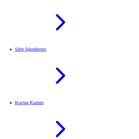
Şifre İşlemlerim
Koçtaş Kartım