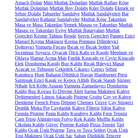
Amaçlı Dolap
Mini Mutfak Dolapları
Mutfak Rafları
Köşe
Mutfak Dolapları
Mutfak Boy Dolabı
Kiler Dolabı
Ekmek ve
Sebze Dolabı
Tabureler
Sandalye
Mutfak Sandalyeleri
Bar
Sandalyeleri
Katlanır Sandalyeler
Mutfak Köşe Takımları
Masa ve Masa Takımları
Yemek Masası ve Takımları
Mutfak
Masası ve Takımları
Eviye
Mutfak Bataryaları
Mutfak
Gereçleri
Kesme Tahtası
Rende
Servis Gereçleri
Patates Ezici
Manuel Kıyma Makinesi
Krema Pompası
Dilimleyici
Doğrayıcı
Yumurta Fırçası
Bıçak ve Bıçak Setleri
Yağ
Sıçratmaz
Soyucu, Oyacak
Ölçü Kabı ve Kaşığı
Merdane ve
Oklava
Hamur Açma Matı
Fındık Kıracağı ve Ceviz Kıracağı
Elek
Dondurma Kaşığı
Buz Kalıbı
Bıçak Bileyici Masat
Açacak ve Tirbuşon
Çekirdek Çıkarıcı
Çırpıcı
Sebze
Kurutucu
Huni
Baharat Öğütücü
Havan
Hamburger Presi
Sarımsak Ezici
Kaşık ve Kepçe Altlığı
Bıçak Standı
Süzgeç
Nihale
İçli Köfte Aparatı
Yumurta Zamanlayıcı
Dondurma
Kalıbı
Buz Kovası
Et Dövme Aleti
Sarma Makinesi
Kahve
Değirmenleri
Limon Sıkacağı
Pişirme Grubu
Çay ve Kahve
Demleme
French Press
Dripper
Chemex
Cezve
Çay Süzgeci
Demlik
Moka Pot
Çaydanlık
Kahve Filtresi
Sifon Kahve
Fırında Pişirme
Pasta Kalıbı
Kurabiye Kalıbı
Fırın Tepsisi
Cam Tepsi
Alüminyum Folyo
Kek Kalıbı
Muffin Kalıbı
Çikolata Kalıbı
Güveç
Pişirme Kağıdı
Pizza Tepsisi
Tart
Kalıbı
Ocak Üstü Pişirme
Tava ve Tava Setleri
Ocak Üstü
Tost Makinesi
Ocak Üstü Sac
Sahan
Düdüklü Tencere