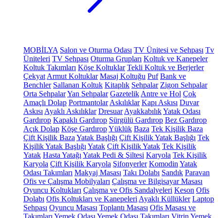
MOBİLYA
Salon ve Oturma Odası
TV Ünitesi ve Sehpası
Tv
Üniteleri
TV Sehpası
Oturma Grupları
Koltuk ve Kanepeler
Koltuk Takımları
Köşe Koltuklar
Tekli Koltuk ve Berjerler
Çekyat
Armut Koltuklar
Masaj Koltuğu
Puf
Bank ve
Benchler
Sallanan Koltuk
Kitaplık
Sehpalar
Zigon Sehpalar
Orta Sehpalar
Yan Sehpalar
Gazetelik
Antre ve Hol
Çok
Amaçlı Dolap
Portmantolar
Askılıklar
Kapı Askısı
Duvar
Askısı
Ayaklı Askılıklar
Dresuar
Ayakkabılık
Yatak Odası
Gardırop
Kapaklı Gardırop
Sürgülü Gardırop
Bez Gardırop
Açık Dolap
Köşe Gardırop
Yüklük
Baza
Tek Kişilik Baza
Çift Kişilik Baza
Yatak Başlığı
Çift Kişilik Yatak Başlığı
Tek
Kişilik Yatak Başlığı
Yatak
Çift Kişilik Yatak
Tek Kişilik
Yatak
Hasta Yatağı
Yatak Pedi & Şiltesi
Karyola
Tek Kişilik
Karyola
Çift Kişilik Karyola
Şifonyerler
Komodin
Yatak
Odası Takımları
Makyaj Masası
Takı Dolabı
Sandık
Paravan
Ofis ve Çalışma Mobilyaları
Çalışma ve Bilgisayar Masası
Oyuncu Koltukları
Çalışma ve Ofis Sandalyeleri
Keson
Ofis
Dolabı
Ofis Koltukları ve Kanepeleri
Ayaklı Küllükler
Laptop
Sehpası
Oyuncu Masası
Toplantı Masası
Ofis Masası ve
Takımları
Yemek Odası
Yemek Odası Takımları
Vitrin
Yemek