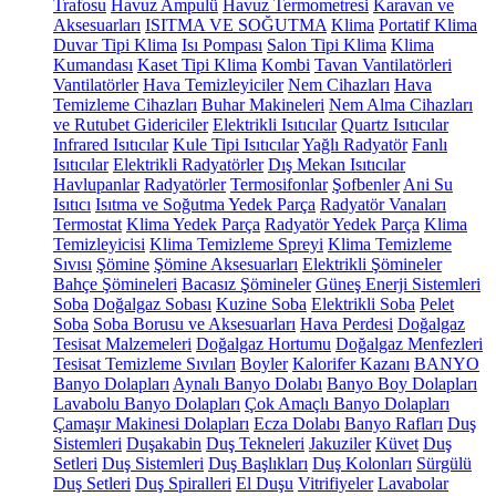
Trafosu
Havuz Ampulü
Havuz Termometresi
Karavan ve
Aksesuarları
ISITMA VE SOĞUTMA
Klima
Portatif Klima
Duvar Tipi Klima
Isı Pompası
Salon Tipi Klima
Klima
Kumandası
Kaset Tipi Klima
Kombi
Tavan Vantilatörleri
Vantilatörler
Hava Temizleyiciler
Nem Cihazları
Hava
Temizleme Cihazları
Buhar Makineleri
Nem Alma Cihazları
ve Rutubet Gidericiler
Elektrikli Isıtıcılar
Quartz Isıtıcılar
Infrared Isıtıcılar
Kule Tipi Isıtıcılar
Yağlı Radyatör
Fanlı
Isıtıcılar
Elektrikli Radyatörler
Dış Mekan Isıtıcılar
Havlupanlar
Radyatörler
Termosifonlar
Şofbenler
Ani Su
Isıtıcı
Isıtma ve Soğutma Yedek Parça
Radyatör Vanaları
Termostat
Klima Yedek Parça
Radyatör Yedek Parça
Klima
Temizleyicisi
Klima Temizleme Spreyi
Klima Temizleme
Sıvısı
Şömine
Şömine Aksesuarları
Elektrikli Şömineler
Bahçe Şömineleri
Bacasız Şömineler
Güneş Enerji Sistemleri
Soba
Doğalgaz Sobası
Kuzine Soba
Elektrikli Soba
Pelet
Soba
Soba Borusu ve Aksesuarları
Hava Perdesi
Doğalgaz
Tesisat Malzemeleri
Doğalgaz Hortumu
Doğalgaz Menfezleri
Tesisat Temizleme Sıvıları
Boyler
Kalorifer Kazanı
BANYO
Banyo Dolapları
Aynalı Banyo Dolabı
Banyo Boy Dolapları
Lavabolu Banyo Dolapları
Çok Amaçlı Banyo Dolapları
Çamaşır Makinesi Dolapları
Ecza Dolabı
Banyo Rafları
Duş
Sistemleri
Duşakabin
Duş Tekneleri
Jakuziler
Küvet
Duş
Setleri
Duş Sistemleri
Duş Başlıkları
Duş Kolonları
Sürgülü
Duş Setleri
Duş Spiralleri
El Duşu
Vitrifiyeler
Lavabolar