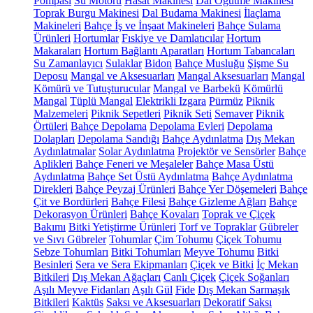
Pompası
Su Motoru
Hasat Makinesi
Dal Öğütme Makinesi
Toprak Burgu Makinesi
Dal Budama Makinesi
İlaçlama
Makineleri
Bahçe İş ve İnşaat Makineleri
Bahçe Sulama
Ürünleri
Hortumlar
Fıskiye ve Damlatıcılar
Hortum
Makaraları
Hortum Bağlantı Aparatları
Hortum Tabancaları
Su Zamanlayıcı
Sulaklar
Bidon
Bahçe Musluğu
Şişme Su
Deposu
Mangal ve Aksesuarları
Mangal Aksesuarları
Mangal
Kömürü ve Tutuşturucular
Mangal ve Barbekü
Kömürlü
Mangal
Tüplü Mangal
Elektrikli Izgara
Pürmüz
Piknik
Malzemeleri
Piknik Sepetleri
Piknik Seti
Semaver
Piknik
Örtüleri
Bahçe Depolama
Depolama Evleri
Depolama
Dolapları
Depolama Sandığı
Bahçe Aydınlatma
Dış Mekan
Aydınlatmalar
Solar Aydınlatma
Projektör ve Sensörler
Bahçe
Aplikleri
Bahçe Feneri ve Meşaleler
Bahçe Masa Üstü
Aydınlatma
Bahçe Set Üstü Aydınlatma
Bahçe Aydınlatma
Direkleri
Bahçe Peyzaj Ürünleri
Bahçe Yer Döşemeleri
Bahçe
Çit ve Bordürleri
Bahçe Filesi
Bahçe Gizleme Ağları
Bahçe
Dekorasyon Ürünleri
Bahçe Kovaları
Toprak ve Çiçek
Bakımı
Bitki Yetiştirme Ürünleri
Torf ve Topraklar
Gübreler
ve Sıvı Gübreler
Tohumlar
Çim Tohumu
Çiçek Tohumu
Sebze Tohumları
Bitki Tohumları
Meyve Tohumu
Bitki
Besinleri
Sera ve Sera Ekipmanları
Çiçek ve Bitki
İç Mekan
Bitkileri
Dış Mekan Ağaçları
Canlı Çiçek
Çiçek Soğanları
Aşılı Meyve Fidanları
Aşılı Gül
Fide
Dış Mekan Sarmaşık
Bitkileri
Kaktüs
Saksı ve Aksesuarları
Dekoratif Saksı