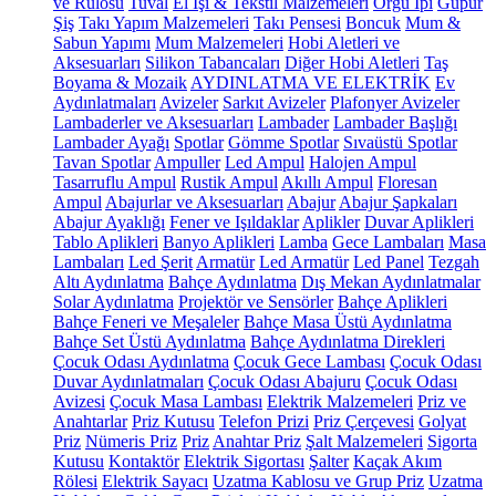
ve Rulosu
Tuval
El İşi & Tekstil Malzemeleri
Örgü İpi
Güpür
Şiş
Takı Yapım Malzemeleri
Takı Pensesi
Boncuk
Mum &
Sabun Yapımı
Mum Malzemeleri
Hobi Aletleri ve
Aksesuarları
Silikon Tabancaları
Diğer Hobi Aletleri
Taş
Boyama & Mozaik
AYDINLATMA VE ELEKTRİK
Ev
Aydınlatmaları
Avizeler
Sarkıt Avizeler
Plafonyer Avizeler
Lambaderler ve Aksesuarları
Lambader
Lambader Başlığı
Lambader Ayağı
Spotlar
Gömme Spotlar
Sıvaüstü Spotlar
Tavan Spotlar
Ampuller
Led Ampul
Halojen Ampul
Tasarruflu Ampul
Rustik Ampul
Akıllı Ampul
Floresan
Ampul
Abajurlar ve Aksesuarları
Abajur
Abajur Şapkaları
Abajur Ayaklığı
Fener ve Işıldaklar
Aplikler
Duvar Aplikleri
Tablo Aplikleri
Banyo Aplikleri
Lamba
Gece Lambaları
Masa
Lambaları
Led Şerit
Armatür
Led Armatür
Led Panel
Tezgah
Altı Aydınlatma
Bahçe Aydınlatma
Dış Mekan Aydınlatmalar
Solar Aydınlatma
Projektör ve Sensörler
Bahçe Aplikleri
Bahçe Feneri ve Meşaleler
Bahçe Masa Üstü Aydınlatma
Bahçe Set Üstü Aydınlatma
Bahçe Aydınlatma Direkleri
Çocuk Odası Aydınlatma
Çocuk Gece Lambası
Çocuk Odası
Duvar Aydınlatmaları
Çocuk Odası Abajuru
Çocuk Odası
Avizesi
Çocuk Masa Lambası
Elektrik Malzemeleri
Priz ve
Anahtarlar
Priz Kutusu
Telefon Prizi
Priz Çerçevesi
Golyat
Priz
Nümeris Priz
Priz
Anahtar Priz
Şalt Malzemeleri
Sigorta
Kutusu
Kontaktör
Elektrik Sigortası
Şalter
Kaçak Akım
Rölesi
Elektrik Sayacı
Uzatma Kablosu ve Grup Priz
Uzatma