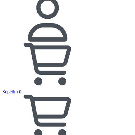
Sepetim
0