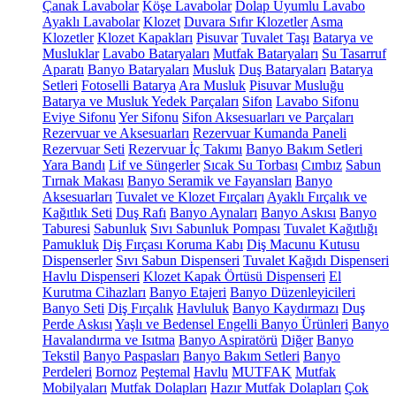
Çanak Lavabolar
Köşe Lavabolar
Dolap Uyumlu Lavabo
Ayaklı Lavabolar
Klozet
Duvara Sıfır Klozetler
Asma
Klozetler
Klozet Kapakları
Pisuvar
Tuvalet Taşı
Batarya ve
Musluklar
Lavabo Bataryaları
Mutfak Bataryaları
Su Tasarruf
Aparatı
Banyo Bataryaları
Musluk
Duş Bataryaları
Batarya
Setleri
Fotoselli Batarya
Ara Musluk
Pisuvar Musluğu
Batarya ve Musluk Yedek Parçaları
Sifon
Lavabo Sifonu
Eviye Sifonu
Yer Sifonu
Sifon Aksesuarları ve Parçaları
Rezervuar ve Aksesuarları
Rezervuar Kumanda Paneli
Rezervuar Seti
Rezervuar İç Takımı
Banyo Bakım Setleri
Yara Bandı
Lif ve Süngerler
Sıcak Su Torbası
Cımbız
Sabun
Tırnak Makası
Banyo Seramik ve Fayansları
Banyo
Aksesuarları
Tuvalet ve Klozet Fırçaları
Ayaklı Fırçalık ve
Kağıtlık Seti
Duş Rafı
Banyo Aynaları
Banyo Askısı
Banyo
Taburesi
Sabunluk
Sıvı Sabunluk Pompası
Tuvalet Kağıtlığı
Pamukluk
Diş Fırçası Koruma Kabı
Diş Macunu Kutusu
Dispenserler
Sıvı Sabun Dispenseri
Tuvalet Kağıdı Dispenseri
Havlu Dispenseri
Klozet Kapak Örtüsü Dispenseri
El
Kurutma Cihazları
Banyo Etajeri
Banyo Düzenleyicileri
Banyo Seti
Diş Fırçalık
Havluluk
Banyo Kaydırmazı
Duş
Perde Askısı
Yaşlı ve Bedensel Engelli Banyo Ürünleri
Banyo
Havalandırma ve Isıtma
Banyo Aspiratörü
Diğer
Banyo
Tekstil
Banyo Paspasları
Banyo Bakım Setleri
Banyo
Perdeleri
Bornoz
Peştemal
Havlu
MUTFAK
Mutfak
Mobilyaları
Mutfak Dolapları
Hazır Mutfak Dolapları
Çok