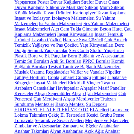
Yapıştırıcısı
Poster Duvar Kağıtları
Strafor
Duvar Çıtası
Duvar Kaplama
Silikon ve Mastikler
Silikon
Mum Silikon
Köpük
Mastik
Tavan Ürünleri
Kartonpiyer
Tavan Kaplama
İnşaat ve İzolasyon
İzolasyon Malzemeleri
Su Yalıtım
Malzemeleri
Isı Yalıtım Malzemeleri
Ses Yalıtım Malzemeleri
İnşaat Malzemeleri
Alçı
Cam Tuğla
Çimento
Beton Harcı
Çatı
Kaplama Malzemeleri
İnşaat Kimyasalları
İnşaat Temizlik
Ürünleri
Lavabo Çözücü
Harç ve Sıva Çözücü
Çok Amaçlı
Temizlik
Yağlayıcı ve Pas Çözücü
Yapı Kimyasalları
Derz
Dolgu
Seramik Yapıştırıcılar
Sıvı Conta
Strafor Yapıştırılar
Plastik Boru ve Ek Parçalar
Boru Bağlantı ve Aksesuarları
Temiz Su Boruları
Atık Su Boruları
PPRC Borular
Kombi
Bağlantı Boruları
Tesisat Tamir ve Bağlantı Malzemeleri
Musluk Uzatma
Regülatörler
Valfler ve Vanalar
Nipeller
Tahliye Hortumu
Conta
Taharet Çubuğu
Fittings
Tıpalar ve
Süzgeçler
İnşaat Makineleri
Elektrikli Vinçler
Taşıma
Arabaları
Caraskallar
Havlupanlar
Ahşaplar
Masif Paneller
Keresteler
Ahşap Seperatörler
Ahşap Çatı Malzemeleri
Çatı
Penceresi
Çatı Merdiveni
Ahşap Merdivenler
Trabzan
Sundurma
Menfezler
Banyo Menfezi
Su Deposu
HIRDAVAT EL ALETLERİ VE OTO
El Aletleri
Lokma ve
Lokma Takımları
Çekiç
El Testereleri
Kesici Grubu
Pense
Tornavida
Seramik ve Sıvacı Aletleri
Mengene ve İşkenceler
Zımbalar ve Aksesuarları
Zımpara ve Eğeler
Anahtarlar
Anahtar Takımları
Alyan Anahtarları
Açık Ağız Anahtar