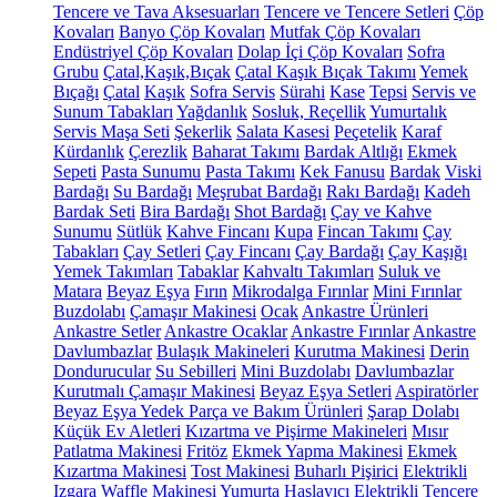
Tencere ve Tava Aksesuarları
Tencere ve Tencere Setleri
Çöp
Kovaları
Banyo Çöp Kovaları
Mutfak Çöp Kovaları
Endüstriyel Çöp Kovaları
Dolap İçi Çöp Kovaları
Sofra
Grubu
Çatal,Kaşık,Bıçak
Çatal Kaşık Bıçak Takımı
Yemek
Bıçağı
Çatal
Kaşık
Sofra Servis
Sürahi
Kase
Tepsi
Servis ve
Sunum Tabakları
Yağdanlık
Sosluk, Reçellik
Yumurtalık
Servis Maşa Seti
Şekerlik
Salata Kasesi
Peçetelik
Karaf
Kürdanlık
Çerezlik
Baharat Takımı
Bardak Altlığı
Ekmek
Sepeti
Pasta Sunumu
Pasta Takımı
Kek Fanusu
Bardak
Viski
Bardağı
Su Bardağı
Meşrubat Bardağı
Rakı Bardağı
Kadeh
Bardak Seti
Bira Bardağı
Shot Bardağı
Çay ve Kahve
Sunumu
Sütlük
Kahve Fincanı
Kupa
Fincan Takımı
Çay
Tabakları
Çay Setleri
Çay Fincanı
Çay Bardağı
Çay Kaşığı
Yemek Takımları
Tabaklar
Kahvaltı Takımları
Suluk ve
Matara
Beyaz Eşya
Fırın
Mikrodalga Fırınlar
Mini Fırınlar
Buzdolabı
Çamaşır Makinesi
Ocak
Ankastre Ürünleri
Ankastre Setler
Ankastre Ocaklar
Ankastre Fırınlar
Ankastre
Davlumbazlar
Bulaşık Makineleri
Kurutma Makinesi
Derin
Dondurucular
Su Sebilleri
Mini Buzdolabı
Davlumbazlar
Kurutmalı Çamaşır Makinesi
Beyaz Eşya Setleri
Aspiratörler
Beyaz Eşya Yedek Parça ve Bakım Ürünleri
Şarap Dolabı
Küçük Ev Aletleri
Kızartma ve Pişirme Makineleri
Mısır
Patlatma Makinesi
Fritöz
Ekmek Yapma Makinesi
Ekmek
Kızartma Makinesi
Tost Makinesi
Buharlı Pişirici
Elektrikli
Izgara
Waffle Makinesi
Yumurta Haşlayıcı
Elektrikli Tencere