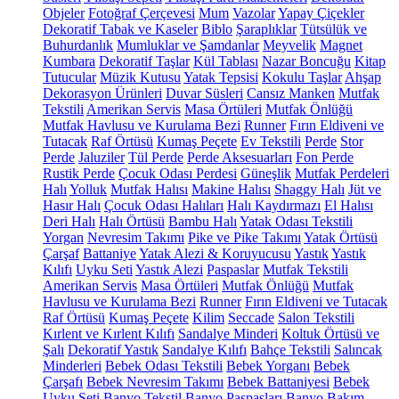
Objeler
Fotoğraf Çerçevesi
Mum
Vazolar
Yapay Çiçekler
Dekoratif Tabak ve Kaseler
Biblo
Şaraplıklar
Tütsülük ve
Buhurdanlık
Mumluklar ve Şamdanlar
Meyvelik
Magnet
Kumbara
Dekoratif Taşlar
Kül Tablası
Nazar Boncuğu
Kitap
Tutucular
Müzik Kutusu
Yatak Tepsisi
Kokulu Taşlar
Ahşap
Dekorasyon Ürünleri
Duvar Süsleri
Cansız Manken
Mutfak
Tekstili
Amerikan Servis
Masa Örtüleri
Mutfak Önlüğü
Mutfak Havlusu ve Kurulama Bezi
Runner
Fırın Eldiveni ve
Tutacak
Raf Örtüsü
Kumaş Peçete
Ev Tekstili
Perde
Stor
Perde
Jaluziler
Tül Perde
Perde Aksesuarları
Fon Perde
Rustik Perde
Çocuk Odası Perdesi
Güneşlik
Mutfak Perdeleri
Halı
Yolluk
Mutfak Halısı
Makine Halısı
Shaggy Halı
Jüt ve
Hasır Halı
Çocuk Odası Halıları
Halı Kaydırmazı
El Halısı
Deri Halı
Halı Örtüsü
Bambu Halı
Yatak Odası Tekstili
Yorgan
Nevresim Takımı
Pike ve Pike Takımı
Yatak Örtüsü
Çarşaf
Battaniye
Yatak Alezi & Koruyucusu
Yastık
Yastık
Kılıfı
Uyku Seti
Yastık Alezi
Paspaslar
Mutfak Tekstili
Amerikan Servis
Masa Örtüleri
Mutfak Önlüğü
Mutfak
Havlusu ve Kurulama Bezi
Runner
Fırın Eldiveni ve Tutacak
Raf Örtüsü
Kumaş Peçete
Kilim
Seccade
Salon Tekstili
Kırlent ve Kırlent Kılıfı
Sandalye Minderi
Koltuk Örtüsü ve
Şalı
Dekoratif Yastık
Sandalye Kılıfı
Bahçe Tekstili
Salıncak
Minderleri
Bebek Odası Tekstili
Bebek Yorganı
Bebek
Çarşafı
Bebek Nevresim Takımı
Bebek Battaniyesi
Bebek
Uyku Seti
Banyo Tekstil
Banyo Paspasları
Banyo Bakım