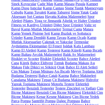
Sinek Kovucular
Çadır Matı
Kamp Masası
Pusula
Kampet
Kamp Duşu
Isıtıcılar
Kamp Çantası
Şişme Yastık
Magnezyum
Çubuğu
Kamp Tuvaleti
Kamp Taburesi
Şişme Yatak
Çadır
Aksesuarı
Sırt Çantası
Hayatta Kalma Malzemeleri
Spor
Aletleri
Pilates, Yoga ve Jimnastik
Ağırlık ve Halter Ürünleri
Fitness ve Kardiyo Ürünleri
Diğer Spor Ürünleri
Valiz ve
Bavul
Kamp Mutfak Malzemeleri
Termal Çanta
Matara
Kamp Yemek Pişirme Seti
Kamp Buzluk ve Soğutucu
Ürünler
Kamp Demliği
Kamp Tavası
Kamp Ocağı
Kamp
Mutfak Aksesuarları
Çakmak ve Yakıcılar
Termoslar
Aydınlatma Ekipmanları
El Feneri
Işıldak
Kafa Lambası
Kamp El Aletleri
Kamp Testeresi
Kamp Küreği
Kamp Bıçağı
Kamp Baltası
Avcılık Malzemeleri
Balık Av Malzemeleri
Bisiklet ve Scooter
Bisiklet
Elektrikli Scooter
Bahçe Aletleri
Çapa
Kürek
Bahçe Eldiveni
Tırmık
Budama Makası
Aşı
Makası
Fide Dikici ve Sökücü
Orak
Bahçe El Aleti Setleri
Çim Makası
Tırpan Misinası
Aşı Bıçağı
Meyve Toplama Aleti
Budama Testeresi
Bahçe Çatalı
Kazma
Bahçe Makineleri
Çapalama Makinesi
Tırpan
Çit Budama Makinesi
Hidrofor
Yaprak Toplama Makinesi
Motorlu Testere
Elektrikli
Testereler
Benzinli Testereler
Testere Zincirleri ve Yağları
Çim
Biçme Makinesi
Benzinli Çim Biçme Makinesi
Elektrikli Çim
Biçme Makinesi
Kenar Kesme Makinesi
Çim Biçme Yedek
Parça
Pompa
Santrifüj Pompa
Dalgıç Pompası
Bahçe