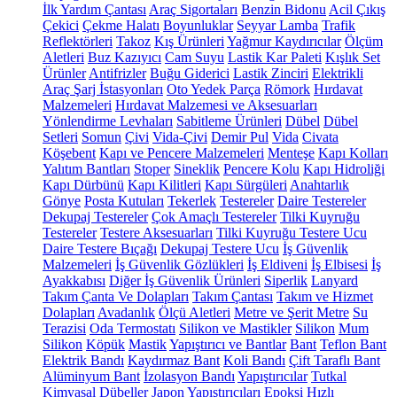
İlk Yardım Çantası
Araç Sigortaları
Benzin Bidonu
Acil Çıkış
Çekici
Çekme Halatı
Boyunluklar
Seyyar Lamba
Trafik
Reflektörleri
Takoz
Kış Ürünleri
Yağmur Kaydırıcılar
Ölçüm
Aletleri
Buz Kazıyıcı
Cam Suyu
Lastik Kar Paleti
Kışlık Set
Ürünler
Antifrizler
Buğu Giderici
Lastik Zinciri
Elektrikli
Araç Şarj İstasyonları
Oto Yedek Parça
Römork
Hırdavat
Malzemeleri
Hırdavat Malzemesi ve Aksesuarları
Yönlendirme Levhaları
Sabitleme Ürünleri
Dübel
Dübel
Setleri
Somun
Çivi
Vida-Çivi
Demir Pul
Vida
Civata
Köşebent
Kapı ve Pencere Malzemeleri
Menteşe
Kapı Kolları
Yalıtım Bantları
Stoper
Sineklik
Pencere Kolu
Kapı Hidroliği
Kapı Dürbünü
Kapı Kilitleri
Kapı Sürgüleri
Anahtarlık
Gönye
Posta Kutuları
Tekerlek
Testereler
Daire Testereler
Dekupaj Testereler
Çok Amaçlı Testereler
Tilki Kuyruğu
Testereler
Testere Aksesuarları
Tilki Kuyruğu Testere Ucu
Daire Testere Bıçağı
Dekupaj Testere Ucu
İş Güvenlik
Malzemeleri
İş Güvenlik Gözlükleri
İş Eldiveni
İş Elbisesi
İş
Ayakkabısı
Diğer İş Güvenlik Ürünleri
Siperlik
Lanyard
Takım Çanta Ve Dolapları
Takım Çantası
Takım ve Hizmet
Dolapları
Avadanlık
Ölçü Aletleri
Metre ve Şerit Metre
Su
Terazisi
Oda Termostatı
Silikon ve Mastikler
Silikon
Mum
Silikon
Köpük
Mastik
Yapıştırıcı ve Bantlar
Bant
Teflon Bant
Elektrik Bandı
Kaydırmaz Bant
Koli Bandı
Çift Taraflı Bant
Alüminyum Bant
İzolasyon Bandı
Yapıştırıcılar
Tutkal
Kimyasal Dübeller
Japon Yapıştırıcıları
Epoksi
Hızlı