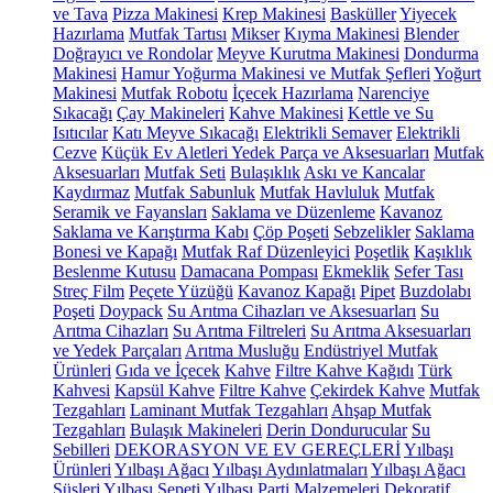
ve Tava
Pizza Makinesi
Krep Makinesi
Basküller
Yiyecek
Hazırlama
Mutfak Tartısı
Mikser
Kıyma Makinesi
Blender
Doğrayıcı ve Rondolar
Meyve Kurutma Makinesi
Dondurma
Makinesi
Hamur Yoğurma Makinesi ve Mutfak Şefleri
Yoğurt
Makinesi
Mutfak Robotu
İçecek Hazırlama
Narenciye
Sıkacağı
Çay Makineleri
Kahve Makinesi
Kettle ve Su
Isıtıcılar
Katı Meyve Sıkacağı
Elektrikli Semaver
Elektrikli
Cezve
Küçük Ev Aletleri Yedek Parça ve Aksesuarları
Mutfak
Aksesuarları
Mutfak Seti
Bulaşıklık
Askı ve Kancalar
Kaydırmaz
Mutfak Sabunluk
Mutfak Havluluk
Mutfak
Seramik ve Fayansları
Saklama ve Düzenleme
Kavanoz
Saklama ve Karıştırma Kabı
Çöp Poşeti
Sebzelikler
Saklama
Bonesi ve Kapağı
Mutfak Raf Düzenleyici
Poşetlik
Kaşıklık
Beslenme Kutusu
Damacana Pompası
Ekmeklik
Sefer Tası
Streç Film
Peçete Yüzüğü
Kavanoz Kapağı
Pipet
Buzdolabı
Poşeti
Doypack
Su Arıtma Cihazları ve Aksesuarları
Su
Arıtma Cihazları
Su Arıtma Filtreleri
Su Arıtma Aksesuarları
ve Yedek Parçaları
Arıtma Musluğu
Endüstriyel Mutfak
Ürünleri
Gıda ve İçecek
Kahve
Filtre Kahve Kağıdı
Türk
Kahvesi
Kapsül Kahve
Filtre Kahve
Çekirdek Kahve
Mutfak
Tezgahları
Laminant Mutfak Tezgahları
Ahşap Mutfak
Tezgahları
Bulaşık Makineleri
Derin Dondurucular
Su
Sebilleri
DEKORASYON VE EV GEREÇLERİ
Yılbaşı
Ürünleri
Yılbaşı Ağacı
Yılbaşı Aydınlatmaları
Yılbaşı Ağacı
Süsleri
Yılbaşı Sepeti
Yılbaşı Parti Malzemeleri
Dekoratif