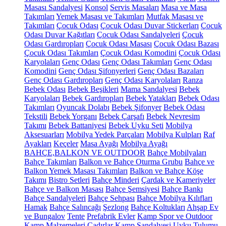
Masası Sandalyesi
Konsol
Servis Masaları
Masa ve Masa
Takımları
Yemek Masası ve Takımları
Mutfak Masası ve
Takımları
Çocuk Odası
Çocuk Odası Duvar Stickerları
Çocuk
Odası Duvar Kağıtları
Çocuk Odası Sandalyeleri
Çocuk
Odası Gardıropları
Çocuk Odası Masası
Çocuk Odası Bazası
Çocuk Odası Takımları
Çocuk Odası Komodini
Çocuk Odası
Karyolaları
Genç Odası
Genç Odası Takımları
Genç Odası
Komodini
Genç Odası Şifonyerleri
Genç Odası Bazaları
Genç Odası Gardıropları
Genç Odası Karyolaları
Ranza
Bebek Odası
Bebek Beşikleri
Mama Sandalyesi
Bebek
Karyolaları
Bebek Gardıropları
Bebek Yatakları
Bebek Odası
Takımları
Oyuncak Dolabı
Bebek Şifonyer
Bebek Odası
Tekstili
Bebek Yorganı
Bebek Çarşafı
Bebek Nevresim
Takımı
Bebek Battaniyesi
Bebek Uyku Seti
Mobilya
Aksesuarları
Mobilya Yedek Parçaları
Mobilya Kulpları
Raf
Ayakları
Keçeler
Masa Ayağı
Mobilya Ayağı
BAHÇE,BALKON VE OUTDOOR
Bahçe Mobilyaları
Bahçe Takımları
Balkon ve Bahçe Oturma Grubu
Bahçe ve
Balkon Yemek Masası Takımları
Balkon ve Bahçe Köşe
Takımı
Bistro Setleri
Bahçe Minderi
Çardak ve Kameriyeler
Bahçe ve Balkon Masası
Bahçe Şemsiyesi
Bahçe Bankı
Bahçe Sandalyeleri
Bahçe Sehpası
Bahçe Mobilya Kılıfları
Hamak
Bahçe Salıncağı
Şezlong
Bahçe Koltukları
Ahşap Ev
ve Bungalov
Tente
Prefabrik Evler
Kamp Spor ve Outdoor
Kamp Malzemeleri
Çadırlar
Kamp Sandalyesi
Uyku Tulumu