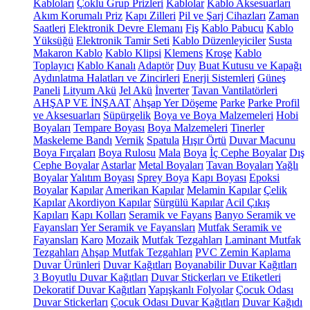
Kabloları
Çoklu Grup Prizleri
Kablolar
Kablo Aksesuarları
Akım Korumalı Priz
Kapı Zilleri
Pil ve Şarj Cihazları
Zaman
Saatleri
Elektronik Devre Elemanı
Fiş
Kablo Pabucu
Kablo
Yüksüğü
Elektronik Tamir Seti
Kablo Düzenleyiciler
Susta
Makaron Kablo
Kablo Klipsi
Klemens
Kroşe
Kablo
Toplayıcı
Kablo Kanalı
Adaptör
Duy
Buat Kutusu ve Kapağı
Aydınlatma Halatları ve Zincirleri
Enerji Sistemleri
Güneş
Paneli
Lityum Akü
Jel Akü
İnverter
Tavan Vantilatörleri
AHŞAP VE İNŞAAT
Ahşap Yer Döşeme
Parke
Parke Profil
ve Aksesuarları
Süpürgelik
Boya ve Boya Malzemeleri
Hobi
Boyaları
Tempare Boyası
Boya Malzemeleri
Tinerler
Maskeleme Bandı
Vernik
Spatula
Hışır Örtü
Duvar Macunu
Boya Fırçaları
Boya Rulosu
Mala
Boya
İç Cephe Boyalar
Dış
Cephe Boyalar
Astarlar
Metal Boyaları
Tavan Boyaları
Yağlı
Boyalar
Yalıtım Boyası
Sprey Boya
Kapı Boyası
Epoksi
Boyalar
Kapılar
Amerikan Kapılar
Melamin Kapılar
Çelik
Kapılar
Akordiyon Kapılar
Sürgülü Kapılar
Acil Çıkış
Kapıları
Kapı Kolları
Seramik ve Fayans
Banyo Seramik ve
Fayansları
Yer Seramik ve Fayansları
Mutfak Seramik ve
Fayansları
Karo
Mozaik
Mutfak Tezgahları
Laminant Mutfak
Tezgahları
Ahşap Mutfak Tezgahları
PVC Zemin Kaplama
Duvar Ürünleri
Duvar Kağıtları
Boyanabilir Duvar Kağıtları
3 Boyutlu Duvar Kağıtları
Duvar Stickerları ve Etiketleri
Dekoratif Duvar Kağıtları
Yapışkanlı Folyolar
Çocuk Odası
Duvar Stickerları
Çocuk Odası Duvar Kağıtları
Duvar Kağıdı