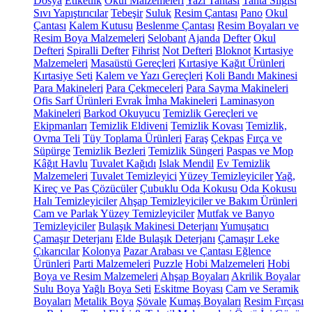
Dosya
Etiketlik
Okul Malzemeleri
Yazı Tahtası
Tahta Silgisi
Sıvı Yapıştırıcılar
Tebeşir
Suluk
Resim Çantası
Pano
Okul
Çantası
Kalem Kutusu
Beslenme Çantası
Resim Boyaları ve
Resim Boya Malzemeleri
Selobant
Ajanda
Defter
Okul
Defteri
Spiralli Defter
Fihrist
Not Defteri
Bloknot
Kırtasiye
Malzemeleri
Masaüstü Gereçleri
Kırtasiye Kağıt Ürünleri
Kırtasiye Seti
Kalem ve Yazı Gereçleri
Koli Bandı Makinesi
Para Makineleri
Para Çekmeceleri
Para Sayma Makineleri
Ofis Sarf Ürünleri
Evrak İmha Makineleri
Laminasyon
Makineleri
Barkod Okuyucu
Temizlik Gereçleri ve
Ekipmanları
Temizlik Eldiveni
Temizlik Kovası
Temizlik,
Ovma Teli
Tüy Toplama Ürünleri
Faraş
Çekpas
Fırça ve
Süpürge
Temizlik Bezleri
Temizlik Süngeri
Paspas ve Mop
Kâğıt Havlu
Tuvalet Kağıdı
Islak Mendil
Ev Temizlik
Malzemeleri
Tuvalet Temizleyici
Yüzey Temizleyiciler
Yağ,
Kireç ve Pas Çözücüler
Çubuklu Oda Kokusu
Oda Kokusu
Halı Temizleyiciler
Ahşap Temizleyiciler ve Bakım Ürünleri
Cam ve Parlak Yüzey Temizleyiciler
Mutfak ve Banyo
Temizleyiciler
Bulaşık Makinesi Deterjanı
Yumuşatıcı
Çamaşır Deterjanı
Elde Bulaşık Deterjanı
Çamaşır Leke
Çıkarıcılar
Kolonya
Pazar Arabası ve Çantası
Eğlence
Ürünleri
Parti Malzemeleri
Puzzle
Hobi Malzemeleri
Hobi
Boya ve Resim Malzemeleri
Ahşap Boyaları
Akrilik Boyalar
Sulu Boya
Yağlı Boya Seti
Eskitme Boyası
Cam ve Seramik
Boyaları
Metalik Boya
Şövale
Kumaş Boyaları
Resim Fırçası