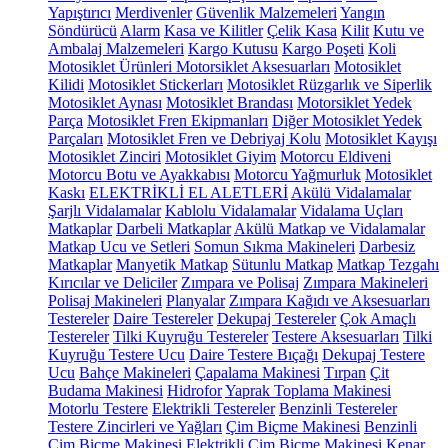
Yapıştırıcı
Merdivenler
Güvenlik Malzemeleri
Yangın
Söndürücü
Alarm
Kasa ve Kilitler
Çelik Kasa
Kilit
Kutu ve
Ambalaj Malzemeleri
Kargo Kutusu
Kargo Poşeti
Koli
Motosiklet Ürünleri
Motorsiklet Aksesuarları
Motosiklet
Kilidi
Motosiklet Stickerları
Motosiklet Rüzgarlık ve Siperlik
Motosiklet Aynası
Motosiklet Brandası
Motorsiklet Yedek
Parça
Motosiklet Fren Ekipmanları
Diğer Motosiklet Yedek
Parçaları
Motosiklet Fren ve Debriyaj Kolu
Motosiklet Kayışı
Motosiklet Zinciri
Motosiklet Giyim
Motorcu Eldiveni
Motorcu Botu ve Ayakkabısı
Motorcu Yağmurluk
Motosiklet
Kaskı
ELEKTRİKLİ EL ALETLERİ
Akülü Vidalamalar
Şarjlı Vidalamalar
Kablolu Vidalamalar
Vidalama Uçları
Matkaplar
Darbeli Matkaplar
Akülü Matkap ve Vidalamalar
Matkap Ucu ve Setleri
Somun Sıkma Makineleri
Darbesiz
Matkaplar
Manyetik Matkap
Sütunlu Matkap
Matkap Tezgahı
Kırıcılar ve Deliciler
Zımpara ve Polisaj
Zımpara Makineleri
Polisaj Makineleri
Planyalar
Zımpara Kağıdı ve Aksesuarları
Testereler
Daire Testereler
Dekupaj Testereler
Çok Amaçlı
Testereler
Tilki Kuyruğu Testereler
Testere Aksesuarları
Tilki
Kuyruğu Testere Ucu
Daire Testere Bıçağı
Dekupaj Testere
Ucu
Bahçe Makineleri
Çapalama Makinesi
Tırpan
Çit
Budama Makinesi
Hidrofor
Yaprak Toplama Makinesi
Motorlu Testere
Elektrikli Testereler
Benzinli Testereler
Testere Zincirleri ve Yağları
Çim Biçme Makinesi
Benzinli
Çim Biçme Makinesi
Elektrikli Çim Biçme Makinesi
Kenar