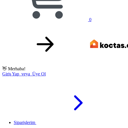
0
👋
Merhaba!
Giriş Yap veya Üye Ol
Siparişlerim