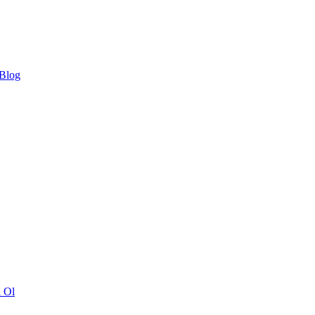
 Blog
ı Ol