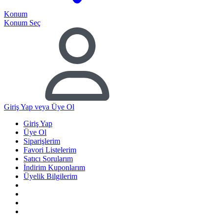
Konum
Konum Seç
Giriş Yap
veya Üye Ol
Giriş Yap
Üye Ol
Siparişlerim
Favori Listelerim
Satıcı Sorularım
İndirim Kuponlarım
Üyelik Bilgilerim