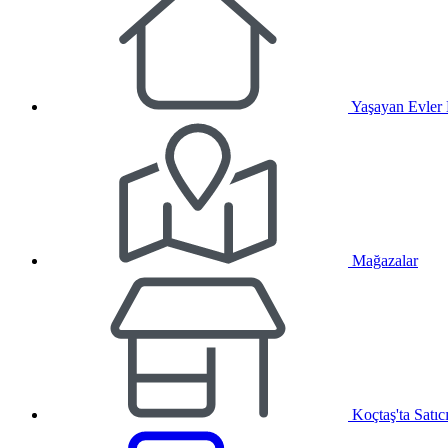
Yaşayan Evler
Mağazalar
Koçtaş'ta Satıc