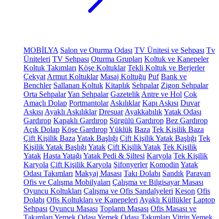
MOBİLYA
Salon ve Oturma Odası
TV Ünitesi ve Sehpası
Tv
Üniteleri
TV Sehpası
Oturma Grupları
Koltuk ve Kanepeler
Koltuk Takımları
Köşe Koltuklar
Tekli Koltuk ve Berjerler
Çekyat
Armut Koltuklar
Masaj Koltuğu
Puf
Bank ve
Benchler
Sallanan Koltuk
Kitaplık
Sehpalar
Zigon Sehpalar
Orta Sehpalar
Yan Sehpalar
Gazetelik
Antre ve Hol
Çok
Amaçlı Dolap
Portmantolar
Askılıklar
Kapı Askısı
Duvar
Askısı
Ayaklı Askılıklar
Dresuar
Ayakkabılık
Yatak Odası
Gardırop
Kapaklı Gardırop
Sürgülü Gardırop
Bez Gardırop
Açık Dolap
Köşe Gardırop
Yüklük
Baza
Tek Kişilik Baza
Çift Kişilik Baza
Yatak Başlığı
Çift Kişilik Yatak Başlığı
Tek
Kişilik Yatak Başlığı
Yatak
Çift Kişilik Yatak
Tek Kişilik
Yatak
Hasta Yatağı
Yatak Pedi & Şiltesi
Karyola
Tek Kişilik
Karyola
Çift Kişilik Karyola
Şifonyerler
Komodin
Yatak
Odası Takımları
Makyaj Masası
Takı Dolabı
Sandık
Paravan
Ofis ve Çalışma Mobilyaları
Çalışma ve Bilgisayar Masası
Oyuncu Koltukları
Çalışma ve Ofis Sandalyeleri
Keson
Ofis
Dolabı
Ofis Koltukları ve Kanepeleri
Ayaklı Küllükler
Laptop
Sehpası
Oyuncu Masası
Toplantı Masası
Ofis Masası ve
Takımları
Yemek Odası
Yemek Odası Takımları
Vitrin
Yemek