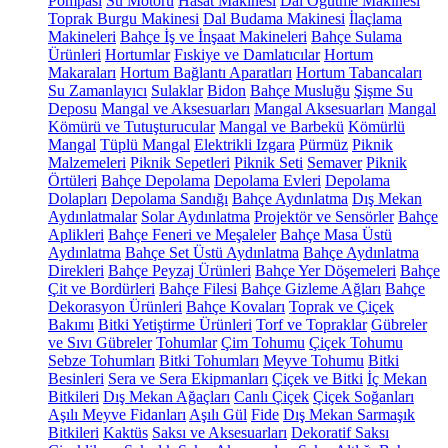
Pompası
Su Motoru
Hasat Makinesi
Dal Öğütme Makinesi
Toprak Burgu Makinesi
Dal Budama Makinesi
İlaçlama
Makineleri
Bahçe İş ve İnşaat Makineleri
Bahçe Sulama
Ürünleri
Hortumlar
Fıskiye ve Damlatıcılar
Hortum
Makaraları
Hortum Bağlantı Aparatları
Hortum Tabancaları
Su Zamanlayıcı
Sulaklar
Bidon
Bahçe Musluğu
Şişme Su
Deposu
Mangal ve Aksesuarları
Mangal Aksesuarları
Mangal
Kömürü ve Tutuşturucular
Mangal ve Barbekü
Kömürlü
Mangal
Tüplü Mangal
Elektrikli Izgara
Pürmüz
Piknik
Malzemeleri
Piknik Sepetleri
Piknik Seti
Semaver
Piknik
Örtüleri
Bahçe Depolama
Depolama Evleri
Depolama
Dolapları
Depolama Sandığı
Bahçe Aydınlatma
Dış Mekan
Aydınlatmalar
Solar Aydınlatma
Projektör ve Sensörler
Bahçe
Aplikleri
Bahçe Feneri ve Meşaleler
Bahçe Masa Üstü
Aydınlatma
Bahçe Set Üstü Aydınlatma
Bahçe Aydınlatma
Direkleri
Bahçe Peyzaj Ürünleri
Bahçe Yer Döşemeleri
Bahçe
Çit ve Bordürleri
Bahçe Filesi
Bahçe Gizleme Ağları
Bahçe
Dekorasyon Ürünleri
Bahçe Kovaları
Toprak ve Çiçek
Bakımı
Bitki Yetiştirme Ürünleri
Torf ve Topraklar
Gübreler
ve Sıvı Gübreler
Tohumlar
Çim Tohumu
Çiçek Tohumu
Sebze Tohumları
Bitki Tohumları
Meyve Tohumu
Bitki
Besinleri
Sera ve Sera Ekipmanları
Çiçek ve Bitki
İç Mekan
Bitkileri
Dış Mekan Ağaçları
Canlı Çiçek
Çiçek Soğanları
Aşılı Meyve Fidanları
Aşılı Gül
Fide
Dış Mekan Sarmaşık
Bitkileri
Kaktüs
Saksı ve Aksesuarları
Dekoratif Saksı