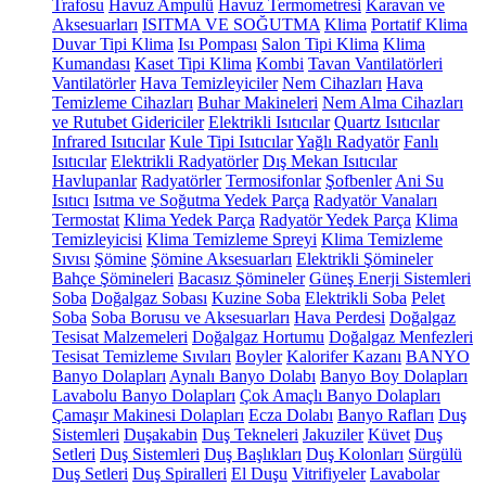
Trafosu
Havuz Ampulü
Havuz Termometresi
Karavan ve
Aksesuarları
ISITMA VE SOĞUTMA
Klima
Portatif Klima
Duvar Tipi Klima
Isı Pompası
Salon Tipi Klima
Klima
Kumandası
Kaset Tipi Klima
Kombi
Tavan Vantilatörleri
Vantilatörler
Hava Temizleyiciler
Nem Cihazları
Hava
Temizleme Cihazları
Buhar Makineleri
Nem Alma Cihazları
ve Rutubet Gidericiler
Elektrikli Isıtıcılar
Quartz Isıtıcılar
Infrared Isıtıcılar
Kule Tipi Isıtıcılar
Yağlı Radyatör
Fanlı
Isıtıcılar
Elektrikli Radyatörler
Dış Mekan Isıtıcılar
Havlupanlar
Radyatörler
Termosifonlar
Şofbenler
Ani Su
Isıtıcı
Isıtma ve Soğutma Yedek Parça
Radyatör Vanaları
Termostat
Klima Yedek Parça
Radyatör Yedek Parça
Klima
Temizleyicisi
Klima Temizleme Spreyi
Klima Temizleme
Sıvısı
Şömine
Şömine Aksesuarları
Elektrikli Şömineler
Bahçe Şömineleri
Bacasız Şömineler
Güneş Enerji Sistemleri
Soba
Doğalgaz Sobası
Kuzine Soba
Elektrikli Soba
Pelet
Soba
Soba Borusu ve Aksesuarları
Hava Perdesi
Doğalgaz
Tesisat Malzemeleri
Doğalgaz Hortumu
Doğalgaz Menfezleri
Tesisat Temizleme Sıvıları
Boyler
Kalorifer Kazanı
BANYO
Banyo Dolapları
Aynalı Banyo Dolabı
Banyo Boy Dolapları
Lavabolu Banyo Dolapları
Çok Amaçlı Banyo Dolapları
Çamaşır Makinesi Dolapları
Ecza Dolabı
Banyo Rafları
Duş
Sistemleri
Duşakabin
Duş Tekneleri
Jakuziler
Küvet
Duş
Setleri
Duş Sistemleri
Duş Başlıkları
Duş Kolonları
Sürgülü
Duş Setleri
Duş Spiralleri
El Duşu
Vitrifiyeler
Lavabolar