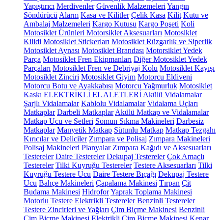
Yapıştırıcı
Merdivenler
Güvenlik Malzemeleri
Yangın
Söndürücü
Alarm
Kasa ve Kilitler
Çelik Kasa
Kilit
Kutu ve
Ambalaj Malzemeleri
Kargo Kutusu
Kargo Poşeti
Koli
Motosiklet Ürünleri
Motorsiklet Aksesuarları
Motosiklet
Kilidi
Motosiklet Stickerları
Motosiklet Rüzgarlık ve Siperlik
Motosiklet Aynası
Motosiklet Brandası
Motorsiklet Yedek
Parça
Motosiklet Fren Ekipmanları
Diğer Motosiklet Yedek
Parçaları
Motosiklet Fren ve Debriyaj Kolu
Motosiklet Kayışı
Motosiklet Zinciri
Motosiklet Giyim
Motorcu Eldiveni
Motorcu Botu ve Ayakkabısı
Motorcu Yağmurluk
Motosiklet
Kaskı
ELEKTRİKLİ EL ALETLERİ
Akülü Vidalamalar
Şarjlı Vidalamalar
Kablolu Vidalamalar
Vidalama Uçları
Matkaplar
Darbeli Matkaplar
Akülü Matkap ve Vidalamalar
Matkap Ucu ve Setleri
Somun Sıkma Makineleri
Darbesiz
Matkaplar
Manyetik Matkap
Sütunlu Matkap
Matkap Tezgahı
Kırıcılar ve Deliciler
Zımpara ve Polisaj
Zımpara Makineleri
Polisaj Makineleri
Planyalar
Zımpara Kağıdı ve Aksesuarları
Testereler
Daire Testereler
Dekupaj Testereler
Çok Amaçlı
Testereler
Tilki Kuyruğu Testereler
Testere Aksesuarları
Tilki
Kuyruğu Testere Ucu
Daire Testere Bıçağı
Dekupaj Testere
Ucu
Bahçe Makineleri
Çapalama Makinesi
Tırpan
Çit
Budama Makinesi
Hidrofor
Yaprak Toplama Makinesi
Motorlu Testere
Elektrikli Testereler
Benzinli Testereler
Testere Zincirleri ve Yağları
Çim Biçme Makinesi
Benzinli
Çim Biçme Makinesi
Elektrikli Çim Biçme Makinesi
Kenar