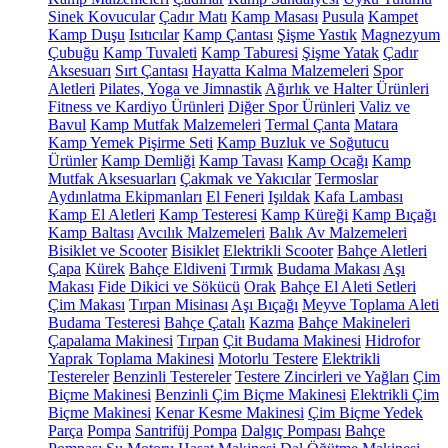
Sinek Kovucular
Çadır Matı
Kamp Masası
Pusula
Kampet
Kamp Duşu
Isıtıcılar
Kamp Çantası
Şişme Yastık
Magnezyum
Çubuğu
Kamp Tuvaleti
Kamp Taburesi
Şişme Yatak
Çadır
Aksesuarı
Sırt Çantası
Hayatta Kalma Malzemeleri
Spor
Aletleri
Pilates, Yoga ve Jimnastik
Ağırlık ve Halter Ürünleri
Fitness ve Kardiyo Ürünleri
Diğer Spor Ürünleri
Valiz ve
Bavul
Kamp Mutfak Malzemeleri
Termal Çanta
Matara
Kamp Yemek Pişirme Seti
Kamp Buzluk ve Soğutucu
Ürünler
Kamp Demliği
Kamp Tavası
Kamp Ocağı
Kamp
Mutfak Aksesuarları
Çakmak ve Yakıcılar
Termoslar
Aydınlatma Ekipmanları
El Feneri
Işıldak
Kafa Lambası
Kamp El Aletleri
Kamp Testeresi
Kamp Küreği
Kamp Bıçağı
Kamp Baltası
Avcılık Malzemeleri
Balık Av Malzemeleri
Bisiklet ve Scooter
Bisiklet
Elektrikli Scooter
Bahçe Aletleri
Çapa
Kürek
Bahçe Eldiveni
Tırmık
Budama Makası
Aşı
Makası
Fide Dikici ve Sökücü
Orak
Bahçe El Aleti Setleri
Çim Makası
Tırpan Misinası
Aşı Bıçağı
Meyve Toplama Aleti
Budama Testeresi
Bahçe Çatalı
Kazma
Bahçe Makineleri
Çapalama Makinesi
Tırpan
Çit Budama Makinesi
Hidrofor
Yaprak Toplama Makinesi
Motorlu Testere
Elektrikli
Testereler
Benzinli Testereler
Testere Zincirleri ve Yağları
Çim
Biçme Makinesi
Benzinli Çim Biçme Makinesi
Elektrikli Çim
Biçme Makinesi
Kenar Kesme Makinesi
Çim Biçme Yedek
Parça
Pompa
Santrifüj Pompa
Dalgıç Pompası
Bahçe