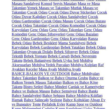
Masası Sandalyesi
Konsol
Servis Masaları
Masa ve Masa
Takımları
Yemek Masası ve Takımları
Mutfak Masası ve
Takımları
Çocuk Odası
Çocuk Odası Duvar Stickerları
Çocuk
Odası Duvar Kağıtları
Çocuk Odası Sandalyeleri
Çocuk
Odası Gardıropları
Çocuk Odası Masası
Çocuk Odası Bazası
Çocuk Odası Takımları
Çocuk Odası Komodini
Çocuk Odası
Karyolaları
Genç Odası
Genç Odası Takımları
Genç Odası
Komodini
Genç Odası Şifonyerleri
Genç Odası Bazaları
Genç Odası Gardıropları
Genç Odası Karyolaları
Ranza
Bebek Odası
Bebek Beşikleri
Mama Sandalyesi
Bebek
Karyolaları
Bebek Gardıropları
Bebek Yatakları
Bebek Odası
Takımları
Oyuncak Dolabı
Bebek Şifonyer
Bebek Odası
Tekstili
Bebek Yorganı
Bebek Çarşafı
Bebek Nevresim
Takımı
Bebek Battaniyesi
Bebek Uyku Seti
Mobilya
Aksesuarları
Mobilya Yedek Parçaları
Mobilya Kulpları
Raf
Ayakları
Keçeler
Masa Ayağı
Mobilya Ayağı
BAHÇE,BALKON VE OUTDOOR
Bahçe Mobilyaları
Bahçe Takımları
Balkon ve Bahçe Oturma Grubu
Bahçe ve
Balkon Yemek Masası Takımları
Balkon ve Bahçe Köşe
Takımı
Bistro Setleri
Bahçe Minderi
Çardak ve Kameriyeler
Bahçe ve Balkon Masası
Bahçe Şemsiyesi
Bahçe Bankı
Bahçe Sandalyeleri
Bahçe Sehpası
Bahçe Mobilya Kılıfları
Hamak
Bahçe Salıncağı
Şezlong
Bahçe Koltukları
Ahşap Ev
ve Bungalov
Tente
Prefabrik Evler
Kamp Spor ve Outdoor
Kamp Malzemeleri
Çadırlar
Kamp Sandalyesi
Uyku Tulumu