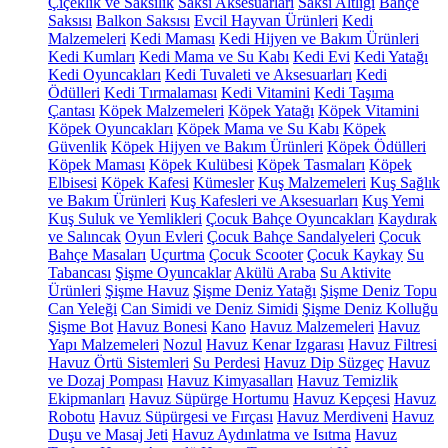
Çiçeklik ve Saksılık
Saksı Aksesuarları
Saksı Altlığı
Bahçe
Saksısı
Balkon Saksısı
Evcil Hayvan Ürünleri
Kedi
Malzemeleri
Kedi Maması
Kedi Hijyen ve Bakım Ürünleri
Kedi Kumları
Kedi Mama ve Su Kabı
Kedi Evi
Kedi Yatağı
Kedi Oyuncakları
Kedi Tuvaleti ve Aksesuarları
Kedi
Ödülleri
Kedi Tırmalaması
Kedi Vitamini
Kedi Taşıma
Çantası
Köpek Malzemeleri
Köpek Yatağı
Köpek Vitamini
Köpek Oyuncakları
Köpek Mama ve Su Kabı
Köpek
Güvenlik
Köpek Hijyen ve Bakım Ürünleri
Köpek Ödülleri
Köpek Maması
Köpek Kulübesi
Köpek Tasmaları
Köpek
Elbisesi
Köpek Kafesi
Kümesler
Kuş Malzemeleri
Kuş Sağlık
ve Bakım Ürünleri
Kuş Kafesleri ve Aksesuarları
Kuş Yemi
Kuş Suluk ve Yemlikleri
Çocuk Bahçe Oyuncakları
Kaydırak
ve Salıncak
Oyun Evleri
Çocuk Bahçe Sandalyeleri
Çocuk
Bahçe Masaları
Uçurtma
Çocuk Scooter
Çocuk Kaykay
Su
Tabancası
Şişme Oyuncaklar
Akülü Araba
Su Aktivite
Ürünleri
Şişme Havuz
Şişme Deniz Yatağı
Şişme Deniz Topu
Can Yeleği
Can Simidi ve Deniz Simidi
Şişme Deniz Kolluğu
Şişme Bot
Havuz Bonesi
Kano
Havuz Malzemeleri
Havuz
Yapı Malzemeleri
Nozul
Havuz Kenar Izgarası
Havuz Filtresi
Havuz Örtü Sistemleri
Su Perdesi
Havuz Dip Süzgeç
Havuz
ve Dozaj Pompası
Havuz Kimyasalları
Havuz Temizlik
Ekipmanları
Havuz Süpürge Hortumu
Havuz Kepçesi
Havuz
Robotu
Havuz Süpürgesi ve Fırçası
Havuz Merdiveni
Havuz
Duşu ve Masaj Jeti
Havuz Aydınlatma ve Isıtma
Havuz