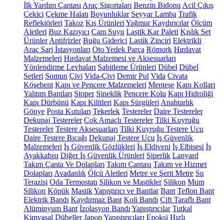
İlk Yardım Çantası
Araç Sigortaları
Benzin Bidonu
Acil Çıkış
Çekici
Çekme Halatı
Boyunluklar
Seyyar Lamba
Trafik
Reflektörleri
Takoz
Kış Ürünleri
Yağmur Kaydırıcılar
Ölçüm
Aletleri
Buz Kazıyıcı
Cam Suyu
Lastik Kar Paleti
Kışlık Set
Ürünler
Antifrizler
Buğu Giderici
Lastik Zinciri
Elektrikli
Araç Şarj İstasyonları
Oto Yedek Parça
Römork
Hırdavat
Malzemeleri
Hırdavat Malzemesi ve Aksesuarları
Yönlendirme Levhaları
Sabitleme Ürünleri
Dübel
Dübel
Setleri
Somun
Çivi
Vida-Çivi
Demir Pul
Vida
Civata
Köşebent
Kapı ve Pencere Malzemeleri
Menteşe
Kapı Kolları
Yalıtım Bantları
Stoper
Sineklik
Pencere Kolu
Kapı Hidroliği
Kapı Dürbünü
Kapı Kilitleri
Kapı Sürgüleri
Anahtarlık
Gönye
Posta Kutuları
Tekerlek
Testereler
Daire Testereler
Dekupaj Testereler
Çok Amaçlı Testereler
Tilki Kuyruğu
Testereler
Testere Aksesuarları
Tilki Kuyruğu Testere Ucu
Daire Testere Bıçağı
Dekupaj Testere Ucu
İş Güvenlik
Malzemeleri
İş Güvenlik Gözlükleri
İş Eldiveni
İş Elbisesi
İş
Ayakkabısı
Diğer İş Güvenlik Ürünleri
Siperlik
Lanyard
Takım Çanta Ve Dolapları
Takım Çantası
Takım ve Hizmet
Dolapları
Avadanlık
Ölçü Aletleri
Metre ve Şerit Metre
Su
Terazisi
Oda Termostatı
Silikon ve Mastikler
Silikon
Mum
Silikon
Köpük
Mastik
Yapıştırıcı ve Bantlar
Bant
Teflon Bant
Elektrik Bandı
Kaydırmaz Bant
Koli Bandı
Çift Taraflı Bant
Alüminyum Bant
İzolasyon Bandı
Yapıştırıcılar
Tutkal
Kimyasal Dübeller
Japon Yapıştırıcıları
Epoksi
Hızlı