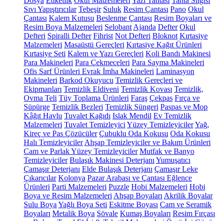
Dosya
Etiketlik
Okul Malzemeleri
Yazı Tahtası
Tahta Silgisi
Sıvı Yapıştırıcılar
Tebeşir
Suluk
Resim Çantası
Pano
Okul
Çantası
Kalem Kutusu
Beslenme Çantası
Resim Boyaları ve
Resim Boya Malzemeleri
Selobant
Ajanda
Defter
Okul
Defteri
Spiralli Defter
Fihrist
Not Defteri
Bloknot
Kırtasiye
Malzemeleri
Masaüstü Gereçleri
Kırtasiye Kağıt Ürünleri
Kırtasiye Seti
Kalem ve Yazı Gereçleri
Koli Bandı Makinesi
Para Makineleri
Para Çekmeceleri
Para Sayma Makineleri
Ofis Sarf Ürünleri
Evrak İmha Makineleri
Laminasyon
Makineleri
Barkod Okuyucu
Temizlik Gereçleri ve
Ekipmanları
Temizlik Eldiveni
Temizlik Kovası
Temizlik,
Ovma Teli
Tüy Toplama Ürünleri
Faraş
Çekpas
Fırça ve
Süpürge
Temizlik Bezleri
Temizlik Süngeri
Paspas ve Mop
Kâğıt Havlu
Tuvalet Kağıdı
Islak Mendil
Ev Temizlik
Malzemeleri
Tuvalet Temizleyici
Yüzey Temizleyiciler
Yağ,
Kireç ve Pas Çözücüler
Çubuklu Oda Kokusu
Oda Kokusu
Halı Temizleyiciler
Ahşap Temizleyiciler ve Bakım Ürünleri
Cam ve Parlak Yüzey Temizleyiciler
Mutfak ve Banyo
Temizleyiciler
Bulaşık Makinesi Deterjanı
Yumuşatıcı
Çamaşır Deterjanı
Elde Bulaşık Deterjanı
Çamaşır Leke
Çıkarıcılar
Kolonya
Pazar Arabası ve Çantası
Eğlence
Ürünleri
Parti Malzemeleri
Puzzle
Hobi Malzemeleri
Hobi
Boya ve Resim Malzemeleri
Ahşap Boyaları
Akrilik Boyalar
Sulu Boya
Yağlı Boya Seti
Eskitme Boyası
Cam ve Seramik
Boyaları
Metalik Boya
Şövale
Kumaş Boyaları
Resim Fırçası