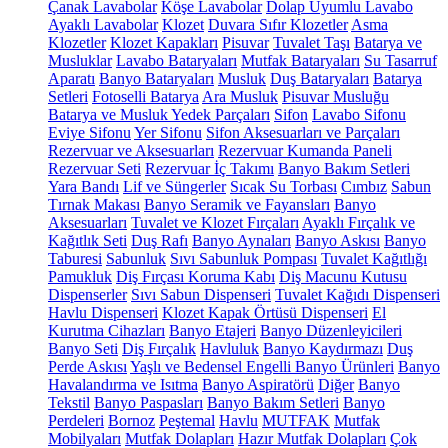
Çanak Lavabolar
Köşe Lavabolar
Dolap Uyumlu Lavabo
Ayaklı Lavabolar
Klozet
Duvara Sıfır Klozetler
Asma
Klozetler
Klozet Kapakları
Pisuvar
Tuvalet Taşı
Batarya ve
Musluklar
Lavabo Bataryaları
Mutfak Bataryaları
Su Tasarruf
Aparatı
Banyo Bataryaları
Musluk
Duş Bataryaları
Batarya
Setleri
Fotoselli Batarya
Ara Musluk
Pisuvar Musluğu
Batarya ve Musluk Yedek Parçaları
Sifon
Lavabo Sifonu
Eviye Sifonu
Yer Sifonu
Sifon Aksesuarları ve Parçaları
Rezervuar ve Aksesuarları
Rezervuar Kumanda Paneli
Rezervuar Seti
Rezervuar İç Takımı
Banyo Bakım Setleri
Yara Bandı
Lif ve Süngerler
Sıcak Su Torbası
Cımbız
Sabun
Tırnak Makası
Banyo Seramik ve Fayansları
Banyo
Aksesuarları
Tuvalet ve Klozet Fırçaları
Ayaklı Fırçalık ve
Kağıtlık Seti
Duş Rafı
Banyo Aynaları
Banyo Askısı
Banyo
Taburesi
Sabunluk
Sıvı Sabunluk Pompası
Tuvalet Kağıtlığı
Pamukluk
Diş Fırçası Koruma Kabı
Diş Macunu Kutusu
Dispenserler
Sıvı Sabun Dispenseri
Tuvalet Kağıdı Dispenseri
Havlu Dispenseri
Klozet Kapak Örtüsü Dispenseri
El
Kurutma Cihazları
Banyo Etajeri
Banyo Düzenleyicileri
Banyo Seti
Diş Fırçalık
Havluluk
Banyo Kaydırmazı
Duş
Perde Askısı
Yaşlı ve Bedensel Engelli Banyo Ürünleri
Banyo
Havalandırma ve Isıtma
Banyo Aspiratörü
Diğer
Banyo
Tekstil
Banyo Paspasları
Banyo Bakım Setleri
Banyo
Perdeleri
Bornoz
Peştemal
Havlu
MUTFAK
Mutfak
Mobilyaları
Mutfak Dolapları
Hazır Mutfak Dolapları
Çok