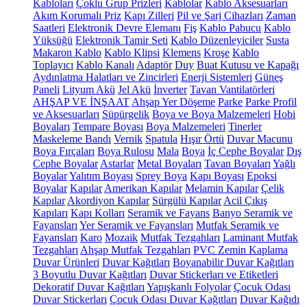
Kabloları
Çoklu Grup Prizleri
Kablolar
Kablo Aksesuarları
Akım Korumalı Priz
Kapı Zilleri
Pil ve Şarj Cihazları
Zaman
Saatleri
Elektronik Devre Elemanı
Fiş
Kablo Pabucu
Kablo
Yüksüğü
Elektronik Tamir Seti
Kablo Düzenleyiciler
Susta
Makaron Kablo
Kablo Klipsi
Klemens
Kroşe
Kablo
Toplayıcı
Kablo Kanalı
Adaptör
Duy
Buat Kutusu ve Kapağı
Aydınlatma Halatları ve Zincirleri
Enerji Sistemleri
Güneş
Paneli
Lityum Akü
Jel Akü
İnverter
Tavan Vantilatörleri
AHŞAP VE İNŞAAT
Ahşap Yer Döşeme
Parke
Parke Profil
ve Aksesuarları
Süpürgelik
Boya ve Boya Malzemeleri
Hobi
Boyaları
Tempare Boyası
Boya Malzemeleri
Tinerler
Maskeleme Bandı
Vernik
Spatula
Hışır Örtü
Duvar Macunu
Boya Fırçaları
Boya Rulosu
Mala
Boya
İç Cephe Boyalar
Dış
Cephe Boyalar
Astarlar
Metal Boyaları
Tavan Boyaları
Yağlı
Boyalar
Yalıtım Boyası
Sprey Boya
Kapı Boyası
Epoksi
Boyalar
Kapılar
Amerikan Kapılar
Melamin Kapılar
Çelik
Kapılar
Akordiyon Kapılar
Sürgülü Kapılar
Acil Çıkış
Kapıları
Kapı Kolları
Seramik ve Fayans
Banyo Seramik ve
Fayansları
Yer Seramik ve Fayansları
Mutfak Seramik ve
Fayansları
Karo
Mozaik
Mutfak Tezgahları
Laminant Mutfak
Tezgahları
Ahşap Mutfak Tezgahları
PVC Zemin Kaplama
Duvar Ürünleri
Duvar Kağıtları
Boyanabilir Duvar Kağıtları
3 Boyutlu Duvar Kağıtları
Duvar Stickerları ve Etiketleri
Dekoratif Duvar Kağıtları
Yapışkanlı Folyolar
Çocuk Odası
Duvar Stickerları
Çocuk Odası Duvar Kağıtları
Duvar Kağıdı