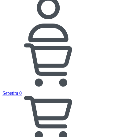
Sepetim
0