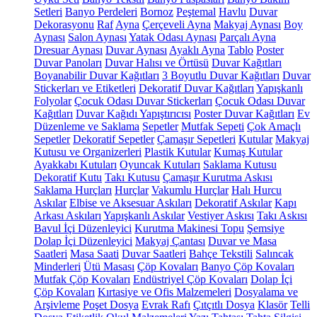
Setleri
Banyo Perdeleri
Bornoz
Peştemal
Havlu
Duvar
Dekorasyonu
Raf
Ayna
Çerçeveli Ayna
Makyaj Aynası
Boy
Aynası
Salon Aynası
Yatak Odası Aynası
Parçalı Ayna
Dresuar Aynası
Duvar Aynası
Ayaklı Ayna
Tablo
Poster
Duvar Panoları
Duvar Halısı ve Örtüsü
Duvar Kağıtları
Boyanabilir Duvar Kağıtları
3 Boyutlu Duvar Kağıtları
Duvar
Stickerları ve Etiketleri
Dekoratif Duvar Kağıtları
Yapışkanlı
Folyolar
Çocuk Odası Duvar Stickerları
Çocuk Odası Duvar
Kağıtları
Duvar Kağıdı Yapıştırıcısı
Poster Duvar Kağıtları
Ev
Düzenleme ve Saklama
Sepetler
Mutfak Sepeti
Çok Amaçlı
Sepetler
Dekoratif Sepetler
Çamaşır Sepetleri
Kutular
Makyaj
Kutusu ve Organizerleri
Plastik Kutular
Kumaş Kutular
Ayakkabı Kutuları
Oyuncak Kutuları
Saklama Kutusu
Dekoratif Kutu
Takı Kutusu
Çamaşır Kurutma Askısı
Saklama Hurçları
Hurçlar
Vakumlu Hurçlar
Halı Hurcu
Askılar
Elbise ve Aksesuar Askıları
Dekoratif Askılar
Kapı
Arkası Askıları
Yapışkanlı Askılar
Vestiyer Askısı
Takı Askısı
Bavul İçi Düzenleyici
Kurutma Makinesi Topu
Şemsiye
Dolap İçi Düzenleyici
Makyaj Çantası
Duvar ve Masa
Saatleri
Masa Saati
Duvar Saatleri
Bahçe Tekstili
Salıncak
Minderleri
Ütü Masası
Çöp Kovaları
Banyo Çöp Kovaları
Mutfak Çöp Kovaları
Endüstriyel Çöp Kovaları
Dolap İçi
Çöp Kovaları
Kırtasiye ve Ofis Malzemeleri
Dosyalama ve
Arşivleme
Poşet Dosya
Evrak Rafı
Çıtçıtlı Dosya
Klasör
Telli