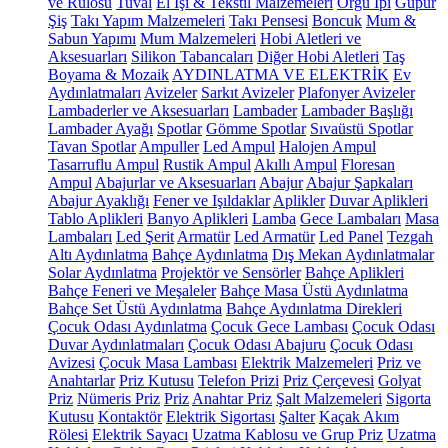
ve Rulosu
Tuval
El İşi & Tekstil Malzemeleri
Örgü İpi
Güpür
Şiş
Takı Yapım Malzemeleri
Takı Pensesi
Boncuk
Mum &
Sabun Yapımı
Mum Malzemeleri
Hobi Aletleri ve
Aksesuarları
Silikon Tabancaları
Diğer Hobi Aletleri
Taş
Boyama & Mozaik
AYDINLATMA VE ELEKTRİK
Ev
Aydınlatmaları
Avizeler
Sarkıt Avizeler
Plafonyer Avizeler
Lambaderler ve Aksesuarları
Lambader
Lambader Başlığı
Lambader Ayağı
Spotlar
Gömme Spotlar
Sıvaüstü Spotlar
Tavan Spotlar
Ampuller
Led Ampul
Halojen Ampul
Tasarruflu Ampul
Rustik Ampul
Akıllı Ampul
Floresan
Ampul
Abajurlar ve Aksesuarları
Abajur
Abajur Şapkaları
Abajur Ayaklığı
Fener ve Işıldaklar
Aplikler
Duvar Aplikleri
Tablo Aplikleri
Banyo Aplikleri
Lamba
Gece Lambaları
Masa
Lambaları
Led Şerit
Armatür
Led Armatür
Led Panel
Tezgah
Altı Aydınlatma
Bahçe Aydınlatma
Dış Mekan Aydınlatmalar
Solar Aydınlatma
Projektör ve Sensörler
Bahçe Aplikleri
Bahçe Feneri ve Meşaleler
Bahçe Masa Üstü Aydınlatma
Bahçe Set Üstü Aydınlatma
Bahçe Aydınlatma Direkleri
Çocuk Odası Aydınlatma
Çocuk Gece Lambası
Çocuk Odası
Duvar Aydınlatmaları
Çocuk Odası Abajuru
Çocuk Odası
Avizesi
Çocuk Masa Lambası
Elektrik Malzemeleri
Priz ve
Anahtarlar
Priz Kutusu
Telefon Prizi
Priz Çerçevesi
Golyat
Priz
Nümeris Priz
Priz
Anahtar Priz
Şalt Malzemeleri
Sigorta
Kutusu
Kontaktör
Elektrik Sigortası
Şalter
Kaçak Akım
Rölesi
Elektrik Sayacı
Uzatma Kablosu ve Grup Priz
Uzatma