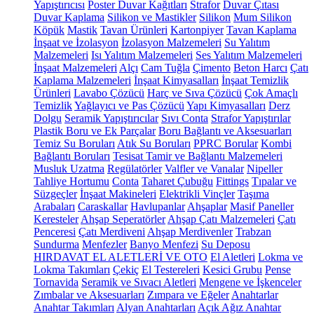
Yapıştırıcısı
Poster Duvar Kağıtları
Strafor
Duvar Çıtası
Duvar Kaplama
Silikon ve Mastikler
Silikon
Mum Silikon
Köpük
Mastik
Tavan Ürünleri
Kartonpiyer
Tavan Kaplama
İnşaat ve İzolasyon
İzolasyon Malzemeleri
Su Yalıtım
Malzemeleri
Isı Yalıtım Malzemeleri
Ses Yalıtım Malzemeleri
İnşaat Malzemeleri
Alçı
Cam Tuğla
Çimento
Beton Harcı
Çatı
Kaplama Malzemeleri
İnşaat Kimyasalları
İnşaat Temizlik
Ürünleri
Lavabo Çözücü
Harç ve Sıva Çözücü
Çok Amaçlı
Temizlik
Yağlayıcı ve Pas Çözücü
Yapı Kimyasalları
Derz
Dolgu
Seramik Yapıştırıcılar
Sıvı Conta
Strafor Yapıştırılar
Plastik Boru ve Ek Parçalar
Boru Bağlantı ve Aksesuarları
Temiz Su Boruları
Atık Su Boruları
PPRC Borular
Kombi
Bağlantı Boruları
Tesisat Tamir ve Bağlantı Malzemeleri
Musluk Uzatma
Regülatörler
Valfler ve Vanalar
Nipeller
Tahliye Hortumu
Conta
Taharet Çubuğu
Fittings
Tıpalar ve
Süzgeçler
İnşaat Makineleri
Elektrikli Vinçler
Taşıma
Arabaları
Caraskallar
Havlupanlar
Ahşaplar
Masif Paneller
Keresteler
Ahşap Seperatörler
Ahşap Çatı Malzemeleri
Çatı
Penceresi
Çatı Merdiveni
Ahşap Merdivenler
Trabzan
Sundurma
Menfezler
Banyo Menfezi
Su Deposu
HIRDAVAT EL ALETLERİ VE OTO
El Aletleri
Lokma ve
Lokma Takımları
Çekiç
El Testereleri
Kesici Grubu
Pense
Tornavida
Seramik ve Sıvacı Aletleri
Mengene ve İşkenceler
Zımbalar ve Aksesuarları
Zımpara ve Eğeler
Anahtarlar
Anahtar Takımları
Alyan Anahtarları
Açık Ağız Anahtar