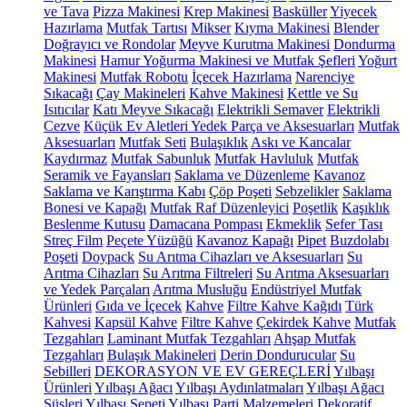
ve Tava
Pizza Makinesi
Krep Makinesi
Basküller
Yiyecek
Hazırlama
Mutfak Tartısı
Mikser
Kıyma Makinesi
Blender
Doğrayıcı ve Rondolar
Meyve Kurutma Makinesi
Dondurma
Makinesi
Hamur Yoğurma Makinesi ve Mutfak Şefleri
Yoğurt
Makinesi
Mutfak Robotu
İçecek Hazırlama
Narenciye
Sıkacağı
Çay Makineleri
Kahve Makinesi
Kettle ve Su
Isıtıcılar
Katı Meyve Sıkacağı
Elektrikli Semaver
Elektrikli
Cezve
Küçük Ev Aletleri Yedek Parça ve Aksesuarları
Mutfak
Aksesuarları
Mutfak Seti
Bulaşıklık
Askı ve Kancalar
Kaydırmaz
Mutfak Sabunluk
Mutfak Havluluk
Mutfak
Seramik ve Fayansları
Saklama ve Düzenleme
Kavanoz
Saklama ve Karıştırma Kabı
Çöp Poşeti
Sebzelikler
Saklama
Bonesi ve Kapağı
Mutfak Raf Düzenleyici
Poşetlik
Kaşıklık
Beslenme Kutusu
Damacana Pompası
Ekmeklik
Sefer Tası
Streç Film
Peçete Yüzüğü
Kavanoz Kapağı
Pipet
Buzdolabı
Poşeti
Doypack
Su Arıtma Cihazları ve Aksesuarları
Su
Arıtma Cihazları
Su Arıtma Filtreleri
Su Arıtma Aksesuarları
ve Yedek Parçaları
Arıtma Musluğu
Endüstriyel Mutfak
Ürünleri
Gıda ve İçecek
Kahve
Filtre Kahve Kağıdı
Türk
Kahvesi
Kapsül Kahve
Filtre Kahve
Çekirdek Kahve
Mutfak
Tezgahları
Laminant Mutfak Tezgahları
Ahşap Mutfak
Tezgahları
Bulaşık Makineleri
Derin Dondurucular
Su
Sebilleri
DEKORASYON VE EV GEREÇLERİ
Yılbaşı
Ürünleri
Yılbaşı Ağacı
Yılbaşı Aydınlatmaları
Yılbaşı Ağacı
Süsleri
Yılbaşı Sepeti
Yılbaşı Parti Malzemeleri
Dekoratif