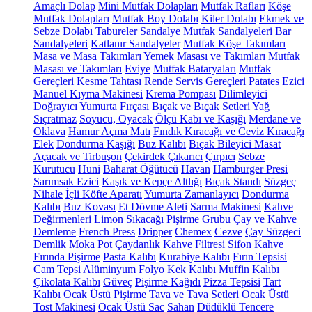
Amaçlı Dolap
Mini Mutfak Dolapları
Mutfak Rafları
Köşe
Mutfak Dolapları
Mutfak Boy Dolabı
Kiler Dolabı
Ekmek ve
Sebze Dolabı
Tabureler
Sandalye
Mutfak Sandalyeleri
Bar
Sandalyeleri
Katlanır Sandalyeler
Mutfak Köşe Takımları
Masa ve Masa Takımları
Yemek Masası ve Takımları
Mutfak
Masası ve Takımları
Eviye
Mutfak Bataryaları
Mutfak
Gereçleri
Kesme Tahtası
Rende
Servis Gereçleri
Patates Ezici
Manuel Kıyma Makinesi
Krema Pompası
Dilimleyici
Doğrayıcı
Yumurta Fırçası
Bıçak ve Bıçak Setleri
Yağ
Sıçratmaz
Soyucu, Oyacak
Ölçü Kabı ve Kaşığı
Merdane ve
Oklava
Hamur Açma Matı
Fındık Kıracağı ve Ceviz Kıracağı
Elek
Dondurma Kaşığı
Buz Kalıbı
Bıçak Bileyici Masat
Açacak ve Tirbuşon
Çekirdek Çıkarıcı
Çırpıcı
Sebze
Kurutucu
Huni
Baharat Öğütücü
Havan
Hamburger Presi
Sarımsak Ezici
Kaşık ve Kepçe Altlığı
Bıçak Standı
Süzgeç
Nihale
İçli Köfte Aparatı
Yumurta Zamanlayıcı
Dondurma
Kalıbı
Buz Kovası
Et Dövme Aleti
Sarma Makinesi
Kahve
Değirmenleri
Limon Sıkacağı
Pişirme Grubu
Çay ve Kahve
Demleme
French Press
Dripper
Chemex
Cezve
Çay Süzgeci
Demlik
Moka Pot
Çaydanlık
Kahve Filtresi
Sifon Kahve
Fırında Pişirme
Pasta Kalıbı
Kurabiye Kalıbı
Fırın Tepsisi
Cam Tepsi
Alüminyum Folyo
Kek Kalıbı
Muffin Kalıbı
Çikolata Kalıbı
Güveç
Pişirme Kağıdı
Pizza Tepsisi
Tart
Kalıbı
Ocak Üstü Pişirme
Tava ve Tava Setleri
Ocak Üstü
Tost Makinesi
Ocak Üstü Sac
Sahan
Düdüklü Tencere