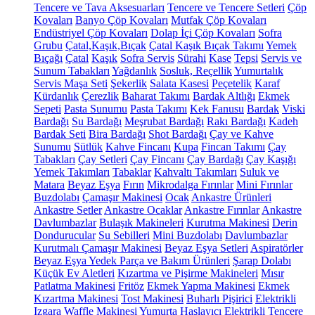
Tencere ve Tava Aksesuarları
Tencere ve Tencere Setleri
Çöp
Kovaları
Banyo Çöp Kovaları
Mutfak Çöp Kovaları
Endüstriyel Çöp Kovaları
Dolap İçi Çöp Kovaları
Sofra
Grubu
Çatal,Kaşık,Bıçak
Çatal Kaşık Bıçak Takımı
Yemek
Bıçağı
Çatal
Kaşık
Sofra Servis
Sürahi
Kase
Tepsi
Servis ve
Sunum Tabakları
Yağdanlık
Sosluk, Reçellik
Yumurtalık
Servis Maşa Seti
Şekerlik
Salata Kasesi
Peçetelik
Karaf
Kürdanlık
Çerezlik
Baharat Takımı
Bardak Altlığı
Ekmek
Sepeti
Pasta Sunumu
Pasta Takımı
Kek Fanusu
Bardak
Viski
Bardağı
Su Bardağı
Meşrubat Bardağı
Rakı Bardağı
Kadeh
Bardak Seti
Bira Bardağı
Shot Bardağı
Çay ve Kahve
Sunumu
Sütlük
Kahve Fincanı
Kupa
Fincan Takımı
Çay
Tabakları
Çay Setleri
Çay Fincanı
Çay Bardağı
Çay Kaşığı
Yemek Takımları
Tabaklar
Kahvaltı Takımları
Suluk ve
Matara
Beyaz Eşya
Fırın
Mikrodalga Fırınlar
Mini Fırınlar
Buzdolabı
Çamaşır Makinesi
Ocak
Ankastre Ürünleri
Ankastre Setler
Ankastre Ocaklar
Ankastre Fırınlar
Ankastre
Davlumbazlar
Bulaşık Makineleri
Kurutma Makinesi
Derin
Dondurucular
Su Sebilleri
Mini Buzdolabı
Davlumbazlar
Kurutmalı Çamaşır Makinesi
Beyaz Eşya Setleri
Aspiratörler
Beyaz Eşya Yedek Parça ve Bakım Ürünleri
Şarap Dolabı
Küçük Ev Aletleri
Kızartma ve Pişirme Makineleri
Mısır
Patlatma Makinesi
Fritöz
Ekmek Yapma Makinesi
Ekmek
Kızartma Makinesi
Tost Makinesi
Buharlı Pişirici
Elektrikli
Izgara
Waffle Makinesi
Yumurta Haşlayıcı
Elektrikli Tencere