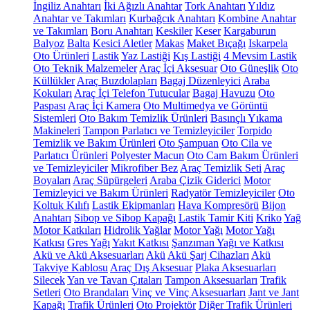
İngiliz Anahtarı
İki Ağızlı Anahtar
Tork Anahtarı
Yıldız
Anahtar ve Takımları
Kurbağcık Anahtarı
Kombine Anahtar
ve Takımları
Boru Anahtarı
Keskiler
Keser
Kargaburun
Balyoz
Balta
Kesici Aletler
Makas
Maket Bıçağı
Iskarpela
Oto Ürünleri
Lastik
Yaz Lastiği
Kış Lastiği
4 Mevsim Lastik
Oto Teknik Malzemeler
Araç İçi Aksesuar
Oto Güneşlik
Oto
Küllükler
Araç Buzdolapları
Bagaj Düzenleyici
Araba
Kokuları
Araç İçi Telefon Tutucular
Bagaj Havuzu
Oto
Paspası
Araç İçi Kamera
Oto Multimedya ve Görüntü
Sistemleri
Oto Bakım Temizlik Ürünleri
Basınçlı Yıkama
Makineleri
Tampon Parlatıcı ve Temizleyiciler
Torpido
Temizlik ve Bakım Ürünleri
Oto Şampuan
Oto Cila ve
Parlatıcı Ürünleri
Polyester Macun
Oto Cam Bakım Ürünleri
ve Temizleyiciler
Mikrofiber Bez
Araç Temizlik Seti
Araç
Boyaları
Araç Süpürgeleri
Araba Çizik Giderici
Motor
Temizleyici ve Bakım Ürünleri
Radyatör Temizleyiciler
Oto
Koltuk Kılıfı
Lastik Ekipmanları
Hava Kompresörü
Bijon
Anahtarı
Sibop ve Sibop Kapağı
Lastik Tamir Kiti
Kriko
Yağ
Motor Katkıları
Hidrolik Yağlar
Motor Yağı
Motor Yağı
Katkısı
Gres Yağı
Yakıt Katkısı
Şanzıman Yağı ve Katkısı
Akü ve Akü Aksesuarları
Akü
Akü Şarj Cihazları
Akü
Takviye Kablosu
Araç Dış Aksesuar
Plaka Aksesuarları
Silecek
Yan ve Tavan Çıtaları
Tampon Aksesuarları
Trafik
Setleri
Oto Brandaları
Vinç ve Vinç Aksesuarları
Jant ve Jant
Kapağı
Trafik Ürünleri
Oto Projektör
Diğer Trafik Ürünleri