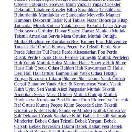
Objeler
Fotoğraf Çerçevesi
Mum
Vazolar
Yapay Çiçekler
Dekoratif Tabak ve Kaseler
Biblo
Şaraplıklar
Tütsülük ve
Buhurdanlık
Mumluklar ve Şamdanlar
Meyvelik
Magnet
Kumbara
Dekoratif Taşlar
Kül Tablası
Nazar Boncuğu
Kitap
Tutucular
Müzik Kutusu
Yatak Tepsisi
Kokulu Taşlar
Ahşap
Dekorasyon Ürünleri
Duvar Süsleri
Cansız Manken
Mutfak
Tekstili
Amerikan Servis
Masa Örtüleri
Mutfak Önlüğü
Mutfak Havlusu ve Kurulama Bezi
Runner
Fırın Eldiveni ve
Tutacak
Raf Örtüsü
Kumaş Peçete
Ev Tekstili
Perde
Stor
Perde
Jaluziler
Tül Perde
Perde Aksesuarları
Fon Perde
Rustik Perde
Çocuk Odası Perdesi
Güneşlik
Mutfak Perdeleri
Halı
Yolluk
Mutfak Halısı
Makine Halısı
Shaggy Halı
Jüt ve
Hasır Halı
Çocuk Odası Halıları
Halı Kaydırmazı
El Halısı
Deri Halı
Halı Örtüsü
Bambu Halı
Yatak Odası Tekstili
Yorgan
Nevresim Takımı
Pike ve Pike Takımı
Yatak Örtüsü
Çarşaf
Battaniye
Yatak Alezi & Koruyucusu
Yastık
Yastık
Kılıfı
Uyku Seti
Yastık Alezi
Paspaslar
Mutfak Tekstili
Amerikan Servis
Masa Örtüleri
Mutfak Önlüğü
Mutfak
Havlusu ve Kurulama Bezi
Runner
Fırın Eldiveni ve Tutacak
Raf Örtüsü
Kumaş Peçete
Kilim
Seccade
Salon Tekstili
Kırlent ve Kırlent Kılıfı
Sandalye Minderi
Koltuk Örtüsü ve
Şalı
Dekoratif Yastık
Sandalye Kılıfı
Bahçe Tekstili
Salıncak
Minderleri
Bebek Odası Tekstili
Bebek Yorganı
Bebek
Çarşafı
Bebek Nevresim Takımı
Bebek Battaniyesi
Bebek
Uyku Seti
Banyo Tekstil
Banyo Paspasları
Banyo Bakım