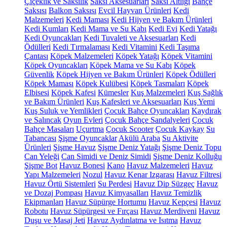
Çiçeklik ve Saksılık
Saksı Aksesuarları
Saksı Altlığı
Bahçe
Saksısı
Balkon Saksısı
Evcil Hayvan Ürünleri
Kedi
Malzemeleri
Kedi Maması
Kedi Hijyen ve Bakım Ürünleri
Kedi Kumları
Kedi Mama ve Su Kabı
Kedi Evi
Kedi Yatağı
Kedi Oyuncakları
Kedi Tuvaleti ve Aksesuarları
Kedi
Ödülleri
Kedi Tırmalaması
Kedi Vitamini
Kedi Taşıma
Çantası
Köpek Malzemeleri
Köpek Yatağı
Köpek Vitamini
Köpek Oyuncakları
Köpek Mama ve Su Kabı
Köpek
Güvenlik
Köpek Hijyen ve Bakım Ürünleri
Köpek Ödülleri
Köpek Maması
Köpek Kulübesi
Köpek Tasmaları
Köpek
Elbisesi
Köpek Kafesi
Kümesler
Kuş Malzemeleri
Kuş Sağlık
ve Bakım Ürünleri
Kuş Kafesleri ve Aksesuarları
Kuş Yemi
Kuş Suluk ve Yemlikleri
Çocuk Bahçe Oyuncakları
Kaydırak
ve Salıncak
Oyun Evleri
Çocuk Bahçe Sandalyeleri
Çocuk
Bahçe Masaları
Uçurtma
Çocuk Scooter
Çocuk Kaykay
Su
Tabancası
Şişme Oyuncaklar
Akülü Araba
Su Aktivite
Ürünleri
Şişme Havuz
Şişme Deniz Yatağı
Şişme Deniz Topu
Can Yeleği
Can Simidi ve Deniz Simidi
Şişme Deniz Kolluğu
Şişme Bot
Havuz Bonesi
Kano
Havuz Malzemeleri
Havuz
Yapı Malzemeleri
Nozul
Havuz Kenar Izgarası
Havuz Filtresi
Havuz Örtü Sistemleri
Su Perdesi
Havuz Dip Süzgeç
Havuz
ve Dozaj Pompası
Havuz Kimyasalları
Havuz Temizlik
Ekipmanları
Havuz Süpürge Hortumu
Havuz Kepçesi
Havuz
Robotu
Havuz Süpürgesi ve Fırçası
Havuz Merdiveni
Havuz
Duşu ve Masaj Jeti
Havuz Aydınlatma ve Isıtma
Havuz