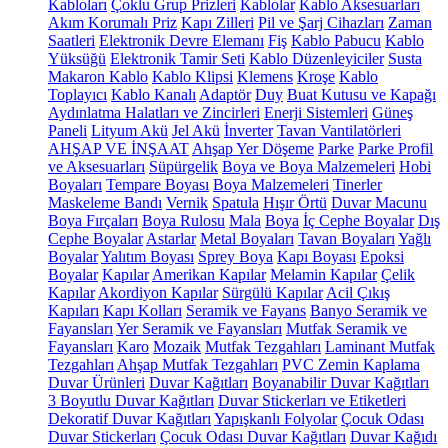
Kabloları
Çoklu Grup Prizleri
Kablolar
Kablo Aksesuarları
Akım Korumalı Priz
Kapı Zilleri
Pil ve Şarj Cihazları
Zaman
Saatleri
Elektronik Devre Elemanı
Fiş
Kablo Pabucu
Kablo
Yüksüğü
Elektronik Tamir Seti
Kablo Düzenleyiciler
Susta
Makaron Kablo
Kablo Klipsi
Klemens
Kroşe
Kablo
Toplayıcı
Kablo Kanalı
Adaptör
Duy
Buat Kutusu ve Kapağı
Aydınlatma Halatları ve Zincirleri
Enerji Sistemleri
Güneş
Paneli
Lityum Akü
Jel Akü
İnverter
Tavan Vantilatörleri
AHŞAP VE İNŞAAT
Ahşap Yer Döşeme
Parke
Parke Profil
ve Aksesuarları
Süpürgelik
Boya ve Boya Malzemeleri
Hobi
Boyaları
Tempare Boyası
Boya Malzemeleri
Tinerler
Maskeleme Bandı
Vernik
Spatula
Hışır Örtü
Duvar Macunu
Boya Fırçaları
Boya Rulosu
Mala
Boya
İç Cephe Boyalar
Dış
Cephe Boyalar
Astarlar
Metal Boyaları
Tavan Boyaları
Yağlı
Boyalar
Yalıtım Boyası
Sprey Boya
Kapı Boyası
Epoksi
Boyalar
Kapılar
Amerikan Kapılar
Melamin Kapılar
Çelik
Kapılar
Akordiyon Kapılar
Sürgülü Kapılar
Acil Çıkış
Kapıları
Kapı Kolları
Seramik ve Fayans
Banyo Seramik ve
Fayansları
Yer Seramik ve Fayansları
Mutfak Seramik ve
Fayansları
Karo
Mozaik
Mutfak Tezgahları
Laminant Mutfak
Tezgahları
Ahşap Mutfak Tezgahları
PVC Zemin Kaplama
Duvar Ürünleri
Duvar Kağıtları
Boyanabilir Duvar Kağıtları
3 Boyutlu Duvar Kağıtları
Duvar Stickerları ve Etiketleri
Dekoratif Duvar Kağıtları
Yapışkanlı Folyolar
Çocuk Odası
Duvar Stickerları
Çocuk Odası Duvar Kağıtları
Duvar Kağıdı