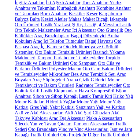
İngiliz Anahtarı
İki Ağızlı Anahtar
Tork Anahtarı
Yıldız
Anahtar ve Takımları
Kurbağcık Anahtarı
Kombine Anahtar
ve Takımları
Boru Anahtarı
Keskiler
Keser
Kargaburun
Balyoz
Balta
Kesici Aletler
Makas
Maket Bıçağı
Iskarpela
Oto Ürünleri
Lastik
Yaz Lastiği
Kış Lastiği
4 Mevsim Lastik
Oto Teknik Malzemeler
Araç İçi Aksesuar
Oto Güneşlik
Oto
Küllükler
Araç Buzdolapları
Bagaj Düzenleyici
Araba
Kokuları
Araç İçi Telefon Tutucular
Bagaj Havuzu
Oto
Paspası
Araç İçi Kamera
Oto Multimedya ve Görüntü
Sistemleri
Oto Bakım Temizlik Ürünleri
Basınçlı Yıkama
Makineleri
Tampon Parlatıcı ve Temizleyiciler
Torpido
Temizlik ve Bakım Ürünleri
Oto Şampuan
Oto Cila ve
Parlatıcı Ürünleri
Polyester Macun
Oto Cam Bakım Ürünleri
ve Temizleyiciler
Mikrofiber Bez
Araç Temizlik Seti
Araç
Boyaları
Araç Süpürgeleri
Araba Çizik Giderici
Motor
Temizleyici ve Bakım Ürünleri
Radyatör Temizleyiciler
Oto
Koltuk Kılıfı
Lastik Ekipmanları
Hava Kompresörü
Bijon
Anahtarı
Sibop ve Sibop Kapağı
Lastik Tamir Kiti
Kriko
Yağ
Motor Katkıları
Hidrolik Yağlar
Motor Yağı
Motor Yağı
Katkısı
Gres Yağı
Yakıt Katkısı
Şanzıman Yağı ve Katkısı
Akü ve Akü Aksesuarları
Akü
Akü Şarj Cihazları
Akü
Takviye Kablosu
Araç Dış Aksesuar
Plaka Aksesuarları
Silecek
Yan ve Tavan Çıtaları
Tampon Aksesuarları
Trafik
Setleri
Oto Brandaları
Vinç ve Vinç Aksesuarları
Jant ve Jant
Kapağı
Trafik Ürünleri
Oto Projektör
Diğer Trafik Ürünleri