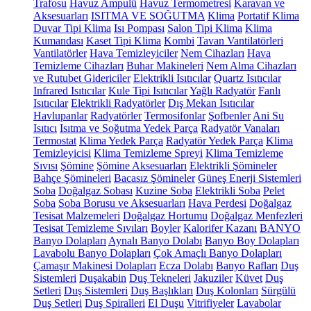
Trafosu
Havuz Ampulü
Havuz Termometresi
Karavan ve
Aksesuarları
ISITMA VE SOĞUTMA
Klima
Portatif Klima
Duvar Tipi Klima
Isı Pompası
Salon Tipi Klima
Klima
Kumandası
Kaset Tipi Klima
Kombi
Tavan Vantilatörleri
Vantilatörler
Hava Temizleyiciler
Nem Cihazları
Hava
Temizleme Cihazları
Buhar Makineleri
Nem Alma Cihazları
ve Rutubet Gidericiler
Elektrikli Isıtıcılar
Quartz Isıtıcılar
Infrared Isıtıcılar
Kule Tipi Isıtıcılar
Yağlı Radyatör
Fanlı
Isıtıcılar
Elektrikli Radyatörler
Dış Mekan Isıtıcılar
Havlupanlar
Radyatörler
Termosifonlar
Şofbenler
Ani Su
Isıtıcı
Isıtma ve Soğutma Yedek Parça
Radyatör Vanaları
Termostat
Klima Yedek Parça
Radyatör Yedek Parça
Klima
Temizleyicisi
Klima Temizleme Spreyi
Klima Temizleme
Sıvısı
Şömine
Şömine Aksesuarları
Elektrikli Şömineler
Bahçe Şömineleri
Bacasız Şömineler
Güneş Enerji Sistemleri
Soba
Doğalgaz Sobası
Kuzine Soba
Elektrikli Soba
Pelet
Soba
Soba Borusu ve Aksesuarları
Hava Perdesi
Doğalgaz
Tesisat Malzemeleri
Doğalgaz Hortumu
Doğalgaz Menfezleri
Tesisat Temizleme Sıvıları
Boyler
Kalorifer Kazanı
BANYO
Banyo Dolapları
Aynalı Banyo Dolabı
Banyo Boy Dolapları
Lavabolu Banyo Dolapları
Çok Amaçlı Banyo Dolapları
Çamaşır Makinesi Dolapları
Ecza Dolabı
Banyo Rafları
Duş
Sistemleri
Duşakabin
Duş Tekneleri
Jakuziler
Küvet
Duş
Setleri
Duş Sistemleri
Duş Başlıkları
Duş Kolonları
Sürgülü
Duş Setleri
Duş Spiralleri
El Duşu
Vitrifiyeler
Lavabolar