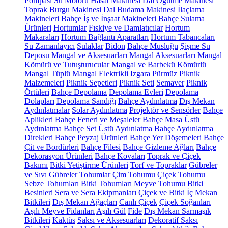
Pompası
Su Motoru
Hasat Makinesi
Dal Öğütme Makinesi
Toprak Burgu Makinesi
Dal Budama Makinesi
İlaçlama
Makineleri
Bahçe İş ve İnşaat Makineleri
Bahçe Sulama
Ürünleri
Hortumlar
Fıskiye ve Damlatıcılar
Hortum
Makaraları
Hortum Bağlantı Aparatları
Hortum Tabancaları
Su Zamanlayıcı
Sulaklar
Bidon
Bahçe Musluğu
Şişme Su
Deposu
Mangal ve Aksesuarları
Mangal Aksesuarları
Mangal
Kömürü ve Tutuşturucular
Mangal ve Barbekü
Kömürlü
Mangal
Tüplü Mangal
Elektrikli Izgara
Pürmüz
Piknik
Malzemeleri
Piknik Sepetleri
Piknik Seti
Semaver
Piknik
Örtüleri
Bahçe Depolama
Depolama Evleri
Depolama
Dolapları
Depolama Sandığı
Bahçe Aydınlatma
Dış Mekan
Aydınlatmalar
Solar Aydınlatma
Projektör ve Sensörler
Bahçe
Aplikleri
Bahçe Feneri ve Meşaleler
Bahçe Masa Üstü
Aydınlatma
Bahçe Set Üstü Aydınlatma
Bahçe Aydınlatma
Direkleri
Bahçe Peyzaj Ürünleri
Bahçe Yer Döşemeleri
Bahçe
Çit ve Bordürleri
Bahçe Filesi
Bahçe Gizleme Ağları
Bahçe
Dekorasyon Ürünleri
Bahçe Kovaları
Toprak ve Çiçek
Bakımı
Bitki Yetiştirme Ürünleri
Torf ve Topraklar
Gübreler
ve Sıvı Gübreler
Tohumlar
Çim Tohumu
Çiçek Tohumu
Sebze Tohumları
Bitki Tohumları
Meyve Tohumu
Bitki
Besinleri
Sera ve Sera Ekipmanları
Çiçek ve Bitki
İç Mekan
Bitkileri
Dış Mekan Ağaçları
Canlı Çiçek
Çiçek Soğanları
Aşılı Meyve Fidanları
Aşılı Gül
Fide
Dış Mekan Sarmaşık
Bitkileri
Kaktüs
Saksı ve Aksesuarları
Dekoratif Saksı