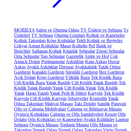
MOBİLYA
Salon ve Oturma Odası
TV Ünitesi ve Sehpası
Tv
Üniteleri
TV Sehpası
Oturma Grupları
Koltuk ve Kanepeler
Koltuk Takımları
Köşe Koltuklar
Tekli Koltuk ve Berjerler
Çekyat
Armut Koltuklar
Masaj Koltuğu
Puf
Bank ve
Benchler
Sallanan Koltuk
Kitaplık
Sehpalar
Zigon Sehpalar
Orta Sehpalar
Yan Sehpalar
Gazetelik
Antre ve Hol
Çok
Amaçlı Dolap
Portmantolar
Askılıklar
Kapı Askısı
Duvar
Askısı
Ayaklı Askılıklar
Dresuar
Ayakkabılık
Yatak Odası
Gardırop
Kapaklı Gardırop
Sürgülü Gardırop
Bez Gardırop
Açık Dolap
Köşe Gardırop
Yüklük
Baza
Tek Kişilik Baza
Çift Kişilik Baza
Yatak Başlığı
Çift Kişilik Yatak Başlığı
Tek
Kişilik Yatak Başlığı
Yatak
Çift Kişilik Yatak
Tek Kişilik
Yatak
Hasta Yatağı
Yatak Pedi & Şiltesi
Karyola
Tek Kişilik
Karyola
Çift Kişilik Karyola
Şifonyerler
Komodin
Yatak
Odası Takımları
Makyaj Masası
Takı Dolabı
Sandık
Paravan
Ofis ve Çalışma Mobilyaları
Çalışma ve Bilgisayar Masası
Oyuncu Koltukları
Çalışma ve Ofis Sandalyeleri
Keson
Ofis
Dolabı
Ofis Koltukları ve Kanepeleri
Ayaklı Küllükler
Laptop
Sehpası
Oyuncu Masası
Toplantı Masası
Ofis Masası ve
Takımları
Yemek Odası
Yemek Odası Takımları
Vitrin
Yemek