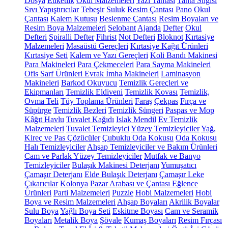
Dosya
Etiketlik
Okul Malzemeleri
Yazı Tahtası
Tahta Silgisi
Sıvı Yapıştırıcılar
Tebeşir
Suluk
Resim Çantası
Pano
Okul
Çantası
Kalem Kutusu
Beslenme Çantası
Resim Boyaları ve
Resim Boya Malzemeleri
Selobant
Ajanda
Defter
Okul
Defteri
Spiralli Defter
Fihrist
Not Defteri
Bloknot
Kırtasiye
Malzemeleri
Masaüstü Gereçleri
Kırtasiye Kağıt Ürünleri
Kırtasiye Seti
Kalem ve Yazı Gereçleri
Koli Bandı Makinesi
Para Makineleri
Para Çekmeceleri
Para Sayma Makineleri
Ofis Sarf Ürünleri
Evrak İmha Makineleri
Laminasyon
Makineleri
Barkod Okuyucu
Temizlik Gereçleri ve
Ekipmanları
Temizlik Eldiveni
Temizlik Kovası
Temizlik,
Ovma Teli
Tüy Toplama Ürünleri
Faraş
Çekpas
Fırça ve
Süpürge
Temizlik Bezleri
Temizlik Süngeri
Paspas ve Mop
Kâğıt Havlu
Tuvalet Kağıdı
Islak Mendil
Ev Temizlik
Malzemeleri
Tuvalet Temizleyici
Yüzey Temizleyiciler
Yağ,
Kireç ve Pas Çözücüler
Çubuklu Oda Kokusu
Oda Kokusu
Halı Temizleyiciler
Ahşap Temizleyiciler ve Bakım Ürünleri
Cam ve Parlak Yüzey Temizleyiciler
Mutfak ve Banyo
Temizleyiciler
Bulaşık Makinesi Deterjanı
Yumuşatıcı
Çamaşır Deterjanı
Elde Bulaşık Deterjanı
Çamaşır Leke
Çıkarıcılar
Kolonya
Pazar Arabası ve Çantası
Eğlence
Ürünleri
Parti Malzemeleri
Puzzle
Hobi Malzemeleri
Hobi
Boya ve Resim Malzemeleri
Ahşap Boyaları
Akrilik Boyalar
Sulu Boya
Yağlı Boya Seti
Eskitme Boyası
Cam ve Seramik
Boyaları
Metalik Boya
Şövale
Kumaş Boyaları
Resim Fırçası