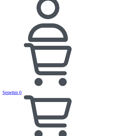
Sepetim
0