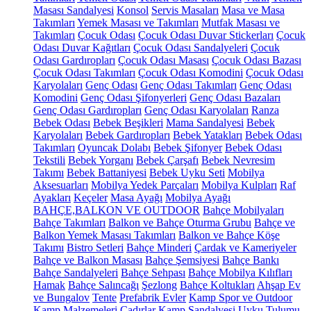
Masası Sandalyesi
Konsol
Servis Masaları
Masa ve Masa
Takımları
Yemek Masası ve Takımları
Mutfak Masası ve
Takımları
Çocuk Odası
Çocuk Odası Duvar Stickerları
Çocuk
Odası Duvar Kağıtları
Çocuk Odası Sandalyeleri
Çocuk
Odası Gardıropları
Çocuk Odası Masası
Çocuk Odası Bazası
Çocuk Odası Takımları
Çocuk Odası Komodini
Çocuk Odası
Karyolaları
Genç Odası
Genç Odası Takımları
Genç Odası
Komodini
Genç Odası Şifonyerleri
Genç Odası Bazaları
Genç Odası Gardıropları
Genç Odası Karyolaları
Ranza
Bebek Odası
Bebek Beşikleri
Mama Sandalyesi
Bebek
Karyolaları
Bebek Gardıropları
Bebek Yatakları
Bebek Odası
Takımları
Oyuncak Dolabı
Bebek Şifonyer
Bebek Odası
Tekstili
Bebek Yorganı
Bebek Çarşafı
Bebek Nevresim
Takımı
Bebek Battaniyesi
Bebek Uyku Seti
Mobilya
Aksesuarları
Mobilya Yedek Parçaları
Mobilya Kulpları
Raf
Ayakları
Keçeler
Masa Ayağı
Mobilya Ayağı
BAHÇE,BALKON VE OUTDOOR
Bahçe Mobilyaları
Bahçe Takımları
Balkon ve Bahçe Oturma Grubu
Bahçe ve
Balkon Yemek Masası Takımları
Balkon ve Bahçe Köşe
Takımı
Bistro Setleri
Bahçe Minderi
Çardak ve Kameriyeler
Bahçe ve Balkon Masası
Bahçe Şemsiyesi
Bahçe Bankı
Bahçe Sandalyeleri
Bahçe Sehpası
Bahçe Mobilya Kılıfları
Hamak
Bahçe Salıncağı
Şezlong
Bahçe Koltukları
Ahşap Ev
ve Bungalov
Tente
Prefabrik Evler
Kamp Spor ve Outdoor
Kamp Malzemeleri
Çadırlar
Kamp Sandalyesi
Uyku Tulumu