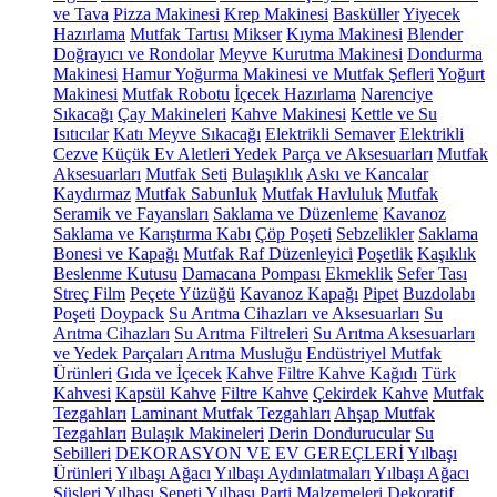
ve Tava
Pizza Makinesi
Krep Makinesi
Basküller
Yiyecek
Hazırlama
Mutfak Tartısı
Mikser
Kıyma Makinesi
Blender
Doğrayıcı ve Rondolar
Meyve Kurutma Makinesi
Dondurma
Makinesi
Hamur Yoğurma Makinesi ve Mutfak Şefleri
Yoğurt
Makinesi
Mutfak Robotu
İçecek Hazırlama
Narenciye
Sıkacağı
Çay Makineleri
Kahve Makinesi
Kettle ve Su
Isıtıcılar
Katı Meyve Sıkacağı
Elektrikli Semaver
Elektrikli
Cezve
Küçük Ev Aletleri Yedek Parça ve Aksesuarları
Mutfak
Aksesuarları
Mutfak Seti
Bulaşıklık
Askı ve Kancalar
Kaydırmaz
Mutfak Sabunluk
Mutfak Havluluk
Mutfak
Seramik ve Fayansları
Saklama ve Düzenleme
Kavanoz
Saklama ve Karıştırma Kabı
Çöp Poşeti
Sebzelikler
Saklama
Bonesi ve Kapağı
Mutfak Raf Düzenleyici
Poşetlik
Kaşıklık
Beslenme Kutusu
Damacana Pompası
Ekmeklik
Sefer Tası
Streç Film
Peçete Yüzüğü
Kavanoz Kapağı
Pipet
Buzdolabı
Poşeti
Doypack
Su Arıtma Cihazları ve Aksesuarları
Su
Arıtma Cihazları
Su Arıtma Filtreleri
Su Arıtma Aksesuarları
ve Yedek Parçaları
Arıtma Musluğu
Endüstriyel Mutfak
Ürünleri
Gıda ve İçecek
Kahve
Filtre Kahve Kağıdı
Türk
Kahvesi
Kapsül Kahve
Filtre Kahve
Çekirdek Kahve
Mutfak
Tezgahları
Laminant Mutfak Tezgahları
Ahşap Mutfak
Tezgahları
Bulaşık Makineleri
Derin Dondurucular
Su
Sebilleri
DEKORASYON VE EV GEREÇLERİ
Yılbaşı
Ürünleri
Yılbaşı Ağacı
Yılbaşı Aydınlatmaları
Yılbaşı Ağacı
Süsleri
Yılbaşı Sepeti
Yılbaşı Parti Malzemeleri
Dekoratif