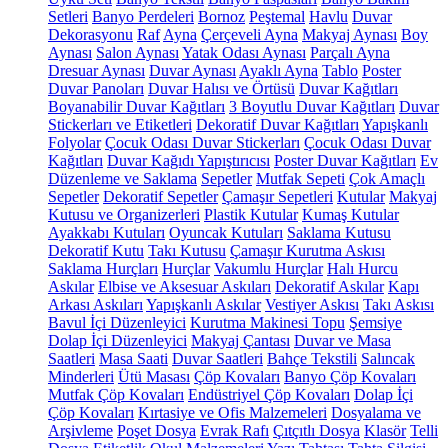
Setleri
Banyo Perdeleri
Bornoz
Peştemal
Havlu
Duvar
Dekorasyonu
Raf
Ayna
Çerçeveli Ayna
Makyaj Aynası
Boy
Aynası
Salon Aynası
Yatak Odası Aynası
Parçalı Ayna
Dresuar Aynası
Duvar Aynası
Ayaklı Ayna
Tablo
Poster
Duvar Panoları
Duvar Halısı ve Örtüsü
Duvar Kağıtları
Boyanabilir Duvar Kağıtları
3 Boyutlu Duvar Kağıtları
Duvar
Stickerları ve Etiketleri
Dekoratif Duvar Kağıtları
Yapışkanlı
Folyolar
Çocuk Odası Duvar Stickerları
Çocuk Odası Duvar
Kağıtları
Duvar Kağıdı Yapıştırıcısı
Poster Duvar Kağıtları
Ev
Düzenleme ve Saklama
Sepetler
Mutfak Sepeti
Çok Amaçlı
Sepetler
Dekoratif Sepetler
Çamaşır Sepetleri
Kutular
Makyaj
Kutusu ve Organizerleri
Plastik Kutular
Kumaş Kutular
Ayakkabı Kutuları
Oyuncak Kutuları
Saklama Kutusu
Dekoratif Kutu
Takı Kutusu
Çamaşır Kurutma Askısı
Saklama Hurçları
Hurçlar
Vakumlu Hurçlar
Halı Hurcu
Askılar
Elbise ve Aksesuar Askıları
Dekoratif Askılar
Kapı
Arkası Askıları
Yapışkanlı Askılar
Vestiyer Askısı
Takı Askısı
Bavul İçi Düzenleyici
Kurutma Makinesi Topu
Şemsiye
Dolap İçi Düzenleyici
Makyaj Çantası
Duvar ve Masa
Saatleri
Masa Saati
Duvar Saatleri
Bahçe Tekstili
Salıncak
Minderleri
Ütü Masası
Çöp Kovaları
Banyo Çöp Kovaları
Mutfak Çöp Kovaları
Endüstriyel Çöp Kovaları
Dolap İçi
Çöp Kovaları
Kırtasiye ve Ofis Malzemeleri
Dosyalama ve
Arşivleme
Poşet Dosya
Evrak Rafı
Çıtçıtlı Dosya
Klasör
Telli