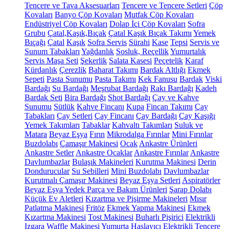
Tencere ve Tava Aksesuarları
Tencere ve Tencere Setleri
Çöp
Kovaları
Banyo Çöp Kovaları
Mutfak Çöp Kovaları
Endüstriyel Çöp Kovaları
Dolap İçi Çöp Kovaları
Sofra
Grubu
Çatal,Kaşık,Bıçak
Çatal Kaşık Bıçak Takımı
Yemek
Bıçağı
Çatal
Kaşık
Sofra Servis
Sürahi
Kase
Tepsi
Servis ve
Sunum Tabakları
Yağdanlık
Sosluk, Reçellik
Yumurtalık
Servis Maşa Seti
Şekerlik
Salata Kasesi
Peçetelik
Karaf
Kürdanlık
Çerezlik
Baharat Takımı
Bardak Altlığı
Ekmek
Sepeti
Pasta Sunumu
Pasta Takımı
Kek Fanusu
Bardak
Viski
Bardağı
Su Bardağı
Meşrubat Bardağı
Rakı Bardağı
Kadeh
Bardak Seti
Bira Bardağı
Shot Bardağı
Çay ve Kahve
Sunumu
Sütlük
Kahve Fincanı
Kupa
Fincan Takımı
Çay
Tabakları
Çay Setleri
Çay Fincanı
Çay Bardağı
Çay Kaşığı
Yemek Takımları
Tabaklar
Kahvaltı Takımları
Suluk ve
Matara
Beyaz Eşya
Fırın
Mikrodalga Fırınlar
Mini Fırınlar
Buzdolabı
Çamaşır Makinesi
Ocak
Ankastre Ürünleri
Ankastre Setler
Ankastre Ocaklar
Ankastre Fırınlar
Ankastre
Davlumbazlar
Bulaşık Makineleri
Kurutma Makinesi
Derin
Dondurucular
Su Sebilleri
Mini Buzdolabı
Davlumbazlar
Kurutmalı Çamaşır Makinesi
Beyaz Eşya Setleri
Aspiratörler
Beyaz Eşya Yedek Parça ve Bakım Ürünleri
Şarap Dolabı
Küçük Ev Aletleri
Kızartma ve Pişirme Makineleri
Mısır
Patlatma Makinesi
Fritöz
Ekmek Yapma Makinesi
Ekmek
Kızartma Makinesi
Tost Makinesi
Buharlı Pişirici
Elektrikli
Izgara
Waffle Makinesi
Yumurta Haşlayıcı
Elektrikli Tencere