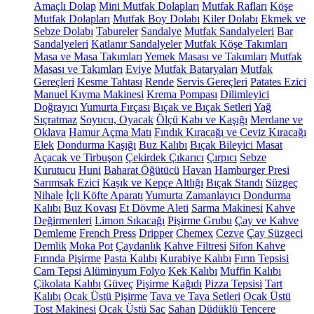
Amaçlı Dolap
Mini Mutfak Dolapları
Mutfak Rafları
Köşe
Mutfak Dolapları
Mutfak Boy Dolabı
Kiler Dolabı
Ekmek ve
Sebze Dolabı
Tabureler
Sandalye
Mutfak Sandalyeleri
Bar
Sandalyeleri
Katlanır Sandalyeler
Mutfak Köşe Takımları
Masa ve Masa Takımları
Yemek Masası ve Takımları
Mutfak
Masası ve Takımları
Eviye
Mutfak Bataryaları
Mutfak
Gereçleri
Kesme Tahtası
Rende
Servis Gereçleri
Patates Ezici
Manuel Kıyma Makinesi
Krema Pompası
Dilimleyici
Doğrayıcı
Yumurta Fırçası
Bıçak ve Bıçak Setleri
Yağ
Sıçratmaz
Soyucu, Oyacak
Ölçü Kabı ve Kaşığı
Merdane ve
Oklava
Hamur Açma Matı
Fındık Kıracağı ve Ceviz Kıracağı
Elek
Dondurma Kaşığı
Buz Kalıbı
Bıçak Bileyici Masat
Açacak ve Tirbuşon
Çekirdek Çıkarıcı
Çırpıcı
Sebze
Kurutucu
Huni
Baharat Öğütücü
Havan
Hamburger Presi
Sarımsak Ezici
Kaşık ve Kepçe Altlığı
Bıçak Standı
Süzgeç
Nihale
İçli Köfte Aparatı
Yumurta Zamanlayıcı
Dondurma
Kalıbı
Buz Kovası
Et Dövme Aleti
Sarma Makinesi
Kahve
Değirmenleri
Limon Sıkacağı
Pişirme Grubu
Çay ve Kahve
Demleme
French Press
Dripper
Chemex
Cezve
Çay Süzgeci
Demlik
Moka Pot
Çaydanlık
Kahve Filtresi
Sifon Kahve
Fırında Pişirme
Pasta Kalıbı
Kurabiye Kalıbı
Fırın Tepsisi
Cam Tepsi
Alüminyum Folyo
Kek Kalıbı
Muffin Kalıbı
Çikolata Kalıbı
Güveç
Pişirme Kağıdı
Pizza Tepsisi
Tart
Kalıbı
Ocak Üstü Pişirme
Tava ve Tava Setleri
Ocak Üstü
Tost Makinesi
Ocak Üstü Sac
Sahan
Düdüklü Tencere