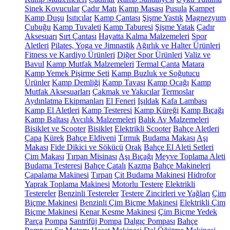
Sinek Kovucular
Çadır Matı
Kamp Masası
Pusula
Kampet
Kamp Duşu
Isıtıcılar
Kamp Çantası
Şişme Yastık
Magnezyum
Çubuğu
Kamp Tuvaleti
Kamp Taburesi
Şişme Yatak
Çadır
Aksesuarı
Sırt Çantası
Hayatta Kalma Malzemeleri
Spor
Aletleri
Pilates, Yoga ve Jimnastik
Ağırlık ve Halter Ürünleri
Fitness ve Kardiyo Ürünleri
Diğer Spor Ürünleri
Valiz ve
Bavul
Kamp Mutfak Malzemeleri
Termal Çanta
Matara
Kamp Yemek Pişirme Seti
Kamp Buzluk ve Soğutucu
Ürünler
Kamp Demliği
Kamp Tavası
Kamp Ocağı
Kamp
Mutfak Aksesuarları
Çakmak ve Yakıcılar
Termoslar
Aydınlatma Ekipmanları
El Feneri
Işıldak
Kafa Lambası
Kamp El Aletleri
Kamp Testeresi
Kamp Küreği
Kamp Bıçağı
Kamp Baltası
Avcılık Malzemeleri
Balık Av Malzemeleri
Bisiklet ve Scooter
Bisiklet
Elektrikli Scooter
Bahçe Aletleri
Çapa
Kürek
Bahçe Eldiveni
Tırmık
Budama Makası
Aşı
Makası
Fide Dikici ve Sökücü
Orak
Bahçe El Aleti Setleri
Çim Makası
Tırpan Misinası
Aşı Bıçağı
Meyve Toplama Aleti
Budama Testeresi
Bahçe Çatalı
Kazma
Bahçe Makineleri
Çapalama Makinesi
Tırpan
Çit Budama Makinesi
Hidrofor
Yaprak Toplama Makinesi
Motorlu Testere
Elektrikli
Testereler
Benzinli Testereler
Testere Zincirleri ve Yağları
Çim
Biçme Makinesi
Benzinli Çim Biçme Makinesi
Elektrikli Çim
Biçme Makinesi
Kenar Kesme Makinesi
Çim Biçme Yedek
Parça
Pompa
Santrifüj Pompa
Dalgıç Pompası
Bahçe