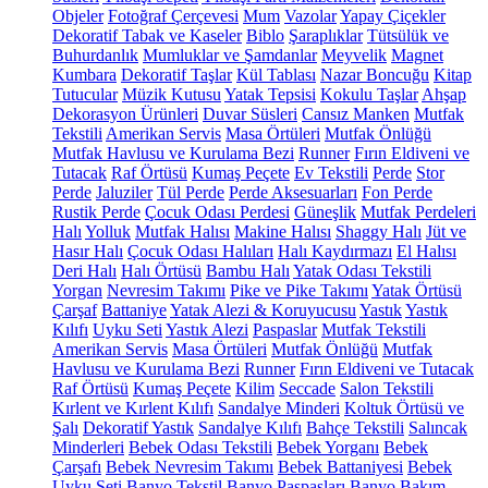
Objeler
Fotoğraf Çerçevesi
Mum
Vazolar
Yapay Çiçekler
Dekoratif Tabak ve Kaseler
Biblo
Şaraplıklar
Tütsülük ve
Buhurdanlık
Mumluklar ve Şamdanlar
Meyvelik
Magnet
Kumbara
Dekoratif Taşlar
Kül Tablası
Nazar Boncuğu
Kitap
Tutucular
Müzik Kutusu
Yatak Tepsisi
Kokulu Taşlar
Ahşap
Dekorasyon Ürünleri
Duvar Süsleri
Cansız Manken
Mutfak
Tekstili
Amerikan Servis
Masa Örtüleri
Mutfak Önlüğü
Mutfak Havlusu ve Kurulama Bezi
Runner
Fırın Eldiveni ve
Tutacak
Raf Örtüsü
Kumaş Peçete
Ev Tekstili
Perde
Stor
Perde
Jaluziler
Tül Perde
Perde Aksesuarları
Fon Perde
Rustik Perde
Çocuk Odası Perdesi
Güneşlik
Mutfak Perdeleri
Halı
Yolluk
Mutfak Halısı
Makine Halısı
Shaggy Halı
Jüt ve
Hasır Halı
Çocuk Odası Halıları
Halı Kaydırmazı
El Halısı
Deri Halı
Halı Örtüsü
Bambu Halı
Yatak Odası Tekstili
Yorgan
Nevresim Takımı
Pike ve Pike Takımı
Yatak Örtüsü
Çarşaf
Battaniye
Yatak Alezi & Koruyucusu
Yastık
Yastık
Kılıfı
Uyku Seti
Yastık Alezi
Paspaslar
Mutfak Tekstili
Amerikan Servis
Masa Örtüleri
Mutfak Önlüğü
Mutfak
Havlusu ve Kurulama Bezi
Runner
Fırın Eldiveni ve Tutacak
Raf Örtüsü
Kumaş Peçete
Kilim
Seccade
Salon Tekstili
Kırlent ve Kırlent Kılıfı
Sandalye Minderi
Koltuk Örtüsü ve
Şalı
Dekoratif Yastık
Sandalye Kılıfı
Bahçe Tekstili
Salıncak
Minderleri
Bebek Odası Tekstili
Bebek Yorganı
Bebek
Çarşafı
Bebek Nevresim Takımı
Bebek Battaniyesi
Bebek
Uyku Seti
Banyo Tekstil
Banyo Paspasları
Banyo Bakım