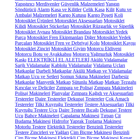
Yapıştırıcı
Merdivenler
Güvenlik Malzemeleri
Yangın
Söndürücü
Alarm
Kasa ve Kilitler
Çelik Kasa
Kilit
Kutu ve
Ambalaj Malzemeleri
Kargo Kutusu
Kargo Poşeti
Koli
Motosiklet Ürünleri
Motorsiklet Aksesuarları
Motosiklet
Kilidi
Motosiklet Stickerları
Motosiklet Rüzgarlık ve Siperlik
Motosiklet Aynası
Motosiklet Brandası
Motorsiklet Yedek
Parça
Motosiklet Fren Ekipmanları
Diğer Motosiklet Yedek
Parçaları
Motosiklet Fren ve Debriyaj Kolu
Motosiklet Kayışı
Motosiklet Zinciri
Motosiklet Giyim
Motorcu Eldiveni
Motorcu Botu ve Ayakkabısı
Motorcu Yağmurluk
Motosiklet
Kaskı
ELEKTRİKLİ EL ALETLERİ
Akülü Vidalamalar
Şarjlı Vidalamalar
Kablolu Vidalamalar
Vidalama Uçları
Matkaplar
Darbeli Matkaplar
Akülü Matkap ve Vidalamalar
Matkap Ucu ve Setleri
Somun Sıkma Makineleri
Darbesiz
Matkaplar
Manyetik Matkap
Sütunlu Matkap
Matkap Tezgahı
Kırıcılar ve Deliciler
Zımpara ve Polisaj
Zımpara Makineleri
Polisaj Makineleri
Planyalar
Zımpara Kağıdı ve Aksesuarları
Testereler
Daire Testereler
Dekupaj Testereler
Çok Amaçlı
Testereler
Tilki Kuyruğu Testereler
Testere Aksesuarları
Tilki
Kuyruğu Testere Ucu
Daire Testere Bıçağı
Dekupaj Testere
Ucu
Bahçe Makineleri
Çapalama Makinesi
Tırpan
Çit
Budama Makinesi
Hidrofor
Yaprak Toplama Makinesi
Motorlu Testere
Elektrikli Testereler
Benzinli Testereler
Testere Zincirleri ve Yağları
Çim Biçme Makinesi
Benzinli
Çim Biçme Makinesi
Elektrikli Çim Biçme Makinesi
Kenar