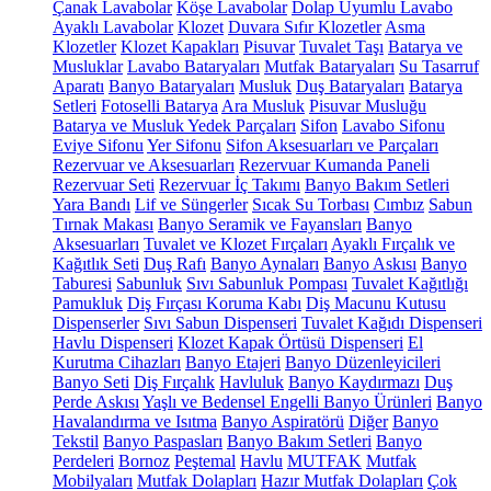
Çanak Lavabolar
Köşe Lavabolar
Dolap Uyumlu Lavabo
Ayaklı Lavabolar
Klozet
Duvara Sıfır Klozetler
Asma
Klozetler
Klozet Kapakları
Pisuvar
Tuvalet Taşı
Batarya ve
Musluklar
Lavabo Bataryaları
Mutfak Bataryaları
Su Tasarruf
Aparatı
Banyo Bataryaları
Musluk
Duş Bataryaları
Batarya
Setleri
Fotoselli Batarya
Ara Musluk
Pisuvar Musluğu
Batarya ve Musluk Yedek Parçaları
Sifon
Lavabo Sifonu
Eviye Sifonu
Yer Sifonu
Sifon Aksesuarları ve Parçaları
Rezervuar ve Aksesuarları
Rezervuar Kumanda Paneli
Rezervuar Seti
Rezervuar İç Takımı
Banyo Bakım Setleri
Yara Bandı
Lif ve Süngerler
Sıcak Su Torbası
Cımbız
Sabun
Tırnak Makası
Banyo Seramik ve Fayansları
Banyo
Aksesuarları
Tuvalet ve Klozet Fırçaları
Ayaklı Fırçalık ve
Kağıtlık Seti
Duş Rafı
Banyo Aynaları
Banyo Askısı
Banyo
Taburesi
Sabunluk
Sıvı Sabunluk Pompası
Tuvalet Kağıtlığı
Pamukluk
Diş Fırçası Koruma Kabı
Diş Macunu Kutusu
Dispenserler
Sıvı Sabun Dispenseri
Tuvalet Kağıdı Dispenseri
Havlu Dispenseri
Klozet Kapak Örtüsü Dispenseri
El
Kurutma Cihazları
Banyo Etajeri
Banyo Düzenleyicileri
Banyo Seti
Diş Fırçalık
Havluluk
Banyo Kaydırmazı
Duş
Perde Askısı
Yaşlı ve Bedensel Engelli Banyo Ürünleri
Banyo
Havalandırma ve Isıtma
Banyo Aspiratörü
Diğer
Banyo
Tekstil
Banyo Paspasları
Banyo Bakım Setleri
Banyo
Perdeleri
Bornoz
Peştemal
Havlu
MUTFAK
Mutfak
Mobilyaları
Mutfak Dolapları
Hazır Mutfak Dolapları
Çok