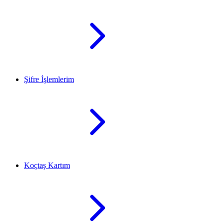
Şifre İşlemlerim
Koçtaş Kartım