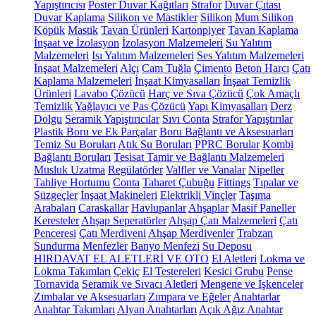
Yapıştırıcısı
Poster Duvar Kağıtları
Strafor
Duvar Çıtası
Duvar Kaplama
Silikon ve Mastikler
Silikon
Mum Silikon
Köpük
Mastik
Tavan Ürünleri
Kartonpiyer
Tavan Kaplama
İnşaat ve İzolasyon
İzolasyon Malzemeleri
Su Yalıtım
Malzemeleri
Isı Yalıtım Malzemeleri
Ses Yalıtım Malzemeleri
İnşaat Malzemeleri
Alçı
Cam Tuğla
Çimento
Beton Harcı
Çatı
Kaplama Malzemeleri
İnşaat Kimyasalları
İnşaat Temizlik
Ürünleri
Lavabo Çözücü
Harç ve Sıva Çözücü
Çok Amaçlı
Temizlik
Yağlayıcı ve Pas Çözücü
Yapı Kimyasalları
Derz
Dolgu
Seramik Yapıştırıcılar
Sıvı Conta
Strafor Yapıştırılar
Plastik Boru ve Ek Parçalar
Boru Bağlantı ve Aksesuarları
Temiz Su Boruları
Atık Su Boruları
PPRC Borular
Kombi
Bağlantı Boruları
Tesisat Tamir ve Bağlantı Malzemeleri
Musluk Uzatma
Regülatörler
Valfler ve Vanalar
Nipeller
Tahliye Hortumu
Conta
Taharet Çubuğu
Fittings
Tıpalar ve
Süzgeçler
İnşaat Makineleri
Elektrikli Vinçler
Taşıma
Arabaları
Caraskallar
Havlupanlar
Ahşaplar
Masif Paneller
Keresteler
Ahşap Seperatörler
Ahşap Çatı Malzemeleri
Çatı
Penceresi
Çatı Merdiveni
Ahşap Merdivenler
Trabzan
Sundurma
Menfezler
Banyo Menfezi
Su Deposu
HIRDAVAT EL ALETLERİ VE OTO
El Aletleri
Lokma ve
Lokma Takımları
Çekiç
El Testereleri
Kesici Grubu
Pense
Tornavida
Seramik ve Sıvacı Aletleri
Mengene ve İşkenceler
Zımbalar ve Aksesuarları
Zımpara ve Eğeler
Anahtarlar
Anahtar Takımları
Alyan Anahtarları
Açık Ağız Anahtar