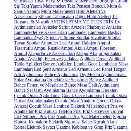
ve Rulosu
Tuval
El İşi & Tekstil Malzemeleri
Örgü İpi
Güpür
Şiş
Takı Yapım Malzemeleri
Takı Pensesi
Boncuk
Mum &
Sabun Yapımı
Mum Malzemeleri
Hobi Aletleri ve
Aksesuarları
Silikon Tabancaları
Diğer Hobi Aletleri
Taş
Boyama & Mozaik
AYDINLATMA VE ELEKTRİK
Ev
Aydınlatmaları
Avizeler
Sarkıt Avizeler
Plafonyer Avizeler
Lambaderler ve Aksesuarları
Lambader
Lambader Başlığı
Lambader Ayağı
Spotlar
Gömme Spotlar
Sıvaüstü Spotlar
Tavan Spotlar
Ampuller
Led Ampul
Halojen Ampul
Tasarruflu Ampul
Rustik Ampul
Akıllı Ampul
Floresan
Ampul
Abajurlar ve Aksesuarları
Abajur
Abajur Şapkaları
Abajur Ayaklığı
Fener ve Işıldaklar
Aplikler
Duvar Aplikleri
Tablo Aplikleri
Banyo Aplikleri
Lamba
Gece Lambaları
Masa
Lambaları
Led Şerit
Armatür
Led Armatür
Led Panel
Tezgah
Altı Aydınlatma
Bahçe Aydınlatma
Dış Mekan Aydınlatmalar
Solar Aydınlatma
Projektör ve Sensörler
Bahçe Aplikleri
Bahçe Feneri ve Meşaleler
Bahçe Masa Üstü Aydınlatma
Bahçe Set Üstü Aydınlatma
Bahçe Aydınlatma Direkleri
Çocuk Odası Aydınlatma
Çocuk Gece Lambası
Çocuk Odası
Duvar Aydınlatmaları
Çocuk Odası Abajuru
Çocuk Odası
Avizesi
Çocuk Masa Lambası
Elektrik Malzemeleri
Priz ve
Anahtarlar
Priz Kutusu
Telefon Prizi
Priz Çerçevesi
Golyat
Priz
Nümeris Priz
Priz
Anahtar Priz
Şalt Malzemeleri
Sigorta
Kutusu
Kontaktör
Elektrik Sigortası
Şalter
Kaçak Akım
Rölesi
Elektrik Sayacı
Uzatma Kablosu ve Grup Priz
Uzatma