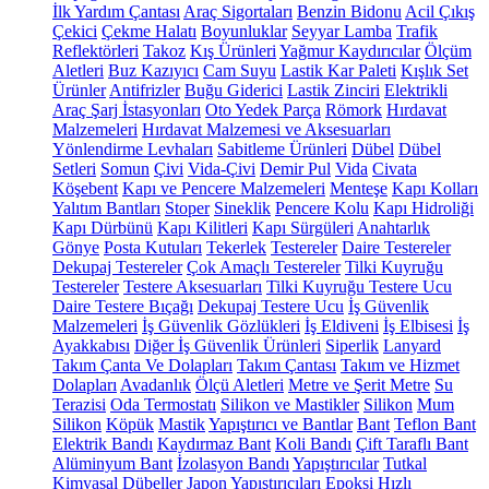
İlk Yardım Çantası
Araç Sigortaları
Benzin Bidonu
Acil Çıkış
Çekici
Çekme Halatı
Boyunluklar
Seyyar Lamba
Trafik
Reflektörleri
Takoz
Kış Ürünleri
Yağmur Kaydırıcılar
Ölçüm
Aletleri
Buz Kazıyıcı
Cam Suyu
Lastik Kar Paleti
Kışlık Set
Ürünler
Antifrizler
Buğu Giderici
Lastik Zinciri
Elektrikli
Araç Şarj İstasyonları
Oto Yedek Parça
Römork
Hırdavat
Malzemeleri
Hırdavat Malzemesi ve Aksesuarları
Yönlendirme Levhaları
Sabitleme Ürünleri
Dübel
Dübel
Setleri
Somun
Çivi
Vida-Çivi
Demir Pul
Vida
Civata
Köşebent
Kapı ve Pencere Malzemeleri
Menteşe
Kapı Kolları
Yalıtım Bantları
Stoper
Sineklik
Pencere Kolu
Kapı Hidroliği
Kapı Dürbünü
Kapı Kilitleri
Kapı Sürgüleri
Anahtarlık
Gönye
Posta Kutuları
Tekerlek
Testereler
Daire Testereler
Dekupaj Testereler
Çok Amaçlı Testereler
Tilki Kuyruğu
Testereler
Testere Aksesuarları
Tilki Kuyruğu Testere Ucu
Daire Testere Bıçağı
Dekupaj Testere Ucu
İş Güvenlik
Malzemeleri
İş Güvenlik Gözlükleri
İş Eldiveni
İş Elbisesi
İş
Ayakkabısı
Diğer İş Güvenlik Ürünleri
Siperlik
Lanyard
Takım Çanta Ve Dolapları
Takım Çantası
Takım ve Hizmet
Dolapları
Avadanlık
Ölçü Aletleri
Metre ve Şerit Metre
Su
Terazisi
Oda Termostatı
Silikon ve Mastikler
Silikon
Mum
Silikon
Köpük
Mastik
Yapıştırıcı ve Bantlar
Bant
Teflon Bant
Elektrik Bandı
Kaydırmaz Bant
Koli Bandı
Çift Taraflı Bant
Alüminyum Bant
İzolasyon Bandı
Yapıştırıcılar
Tutkal
Kimyasal Dübeller
Japon Yapıştırıcıları
Epoksi
Hızlı