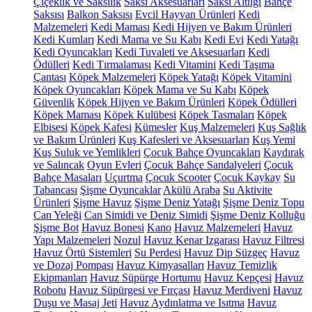
Çiçeklik ve Saksılık
Saksı Aksesuarları
Saksı Altlığı
Bahçe
Saksısı
Balkon Saksısı
Evcil Hayvan Ürünleri
Kedi
Malzemeleri
Kedi Maması
Kedi Hijyen ve Bakım Ürünleri
Kedi Kumları
Kedi Mama ve Su Kabı
Kedi Evi
Kedi Yatağı
Kedi Oyuncakları
Kedi Tuvaleti ve Aksesuarları
Kedi
Ödülleri
Kedi Tırmalaması
Kedi Vitamini
Kedi Taşıma
Çantası
Köpek Malzemeleri
Köpek Yatağı
Köpek Vitamini
Köpek Oyuncakları
Köpek Mama ve Su Kabı
Köpek
Güvenlik
Köpek Hijyen ve Bakım Ürünleri
Köpek Ödülleri
Köpek Maması
Köpek Kulübesi
Köpek Tasmaları
Köpek
Elbisesi
Köpek Kafesi
Kümesler
Kuş Malzemeleri
Kuş Sağlık
ve Bakım Ürünleri
Kuş Kafesleri ve Aksesuarları
Kuş Yemi
Kuş Suluk ve Yemlikleri
Çocuk Bahçe Oyuncakları
Kaydırak
ve Salıncak
Oyun Evleri
Çocuk Bahçe Sandalyeleri
Çocuk
Bahçe Masaları
Uçurtma
Çocuk Scooter
Çocuk Kaykay
Su
Tabancası
Şişme Oyuncaklar
Akülü Araba
Su Aktivite
Ürünleri
Şişme Havuz
Şişme Deniz Yatağı
Şişme Deniz Topu
Can Yeleği
Can Simidi ve Deniz Simidi
Şişme Deniz Kolluğu
Şişme Bot
Havuz Bonesi
Kano
Havuz Malzemeleri
Havuz
Yapı Malzemeleri
Nozul
Havuz Kenar Izgarası
Havuz Filtresi
Havuz Örtü Sistemleri
Su Perdesi
Havuz Dip Süzgeç
Havuz
ve Dozaj Pompası
Havuz Kimyasalları
Havuz Temizlik
Ekipmanları
Havuz Süpürge Hortumu
Havuz Kepçesi
Havuz
Robotu
Havuz Süpürgesi ve Fırçası
Havuz Merdiveni
Havuz
Duşu ve Masaj Jeti
Havuz Aydınlatma ve Isıtma
Havuz