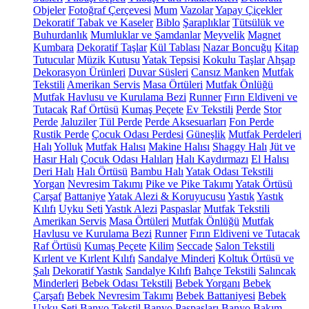
Objeler
Fotoğraf Çerçevesi
Mum
Vazolar
Yapay Çiçekler
Dekoratif Tabak ve Kaseler
Biblo
Şaraplıklar
Tütsülük ve
Buhurdanlık
Mumluklar ve Şamdanlar
Meyvelik
Magnet
Kumbara
Dekoratif Taşlar
Kül Tablası
Nazar Boncuğu
Kitap
Tutucular
Müzik Kutusu
Yatak Tepsisi
Kokulu Taşlar
Ahşap
Dekorasyon Ürünleri
Duvar Süsleri
Cansız Manken
Mutfak
Tekstili
Amerikan Servis
Masa Örtüleri
Mutfak Önlüğü
Mutfak Havlusu ve Kurulama Bezi
Runner
Fırın Eldiveni ve
Tutacak
Raf Örtüsü
Kumaş Peçete
Ev Tekstili
Perde
Stor
Perde
Jaluziler
Tül Perde
Perde Aksesuarları
Fon Perde
Rustik Perde
Çocuk Odası Perdesi
Güneşlik
Mutfak Perdeleri
Halı
Yolluk
Mutfak Halısı
Makine Halısı
Shaggy Halı
Jüt ve
Hasır Halı
Çocuk Odası Halıları
Halı Kaydırmazı
El Halısı
Deri Halı
Halı Örtüsü
Bambu Halı
Yatak Odası Tekstili
Yorgan
Nevresim Takımı
Pike ve Pike Takımı
Yatak Örtüsü
Çarşaf
Battaniye
Yatak Alezi & Koruyucusu
Yastık
Yastık
Kılıfı
Uyku Seti
Yastık Alezi
Paspaslar
Mutfak Tekstili
Amerikan Servis
Masa Örtüleri
Mutfak Önlüğü
Mutfak
Havlusu ve Kurulama Bezi
Runner
Fırın Eldiveni ve Tutacak
Raf Örtüsü
Kumaş Peçete
Kilim
Seccade
Salon Tekstili
Kırlent ve Kırlent Kılıfı
Sandalye Minderi
Koltuk Örtüsü ve
Şalı
Dekoratif Yastık
Sandalye Kılıfı
Bahçe Tekstili
Salıncak
Minderleri
Bebek Odası Tekstili
Bebek Yorganı
Bebek
Çarşafı
Bebek Nevresim Takımı
Bebek Battaniyesi
Bebek
Uyku Seti
Banyo Tekstil
Banyo Paspasları
Banyo Bakım