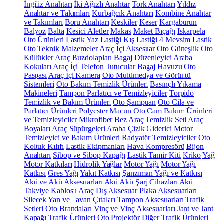
İngiliz Anahtarı
İki Ağızlı Anahtar
Tork Anahtarı
Yıldız
Anahtar ve Takımları
Kurbağcık Anahtarı
Kombine Anahtar
ve Takımları
Boru Anahtarı
Keskiler
Keser
Kargaburun
Balyoz
Balta
Kesici Aletler
Makas
Maket Bıçağı
Iskarpela
Oto Ürünleri
Lastik
Yaz Lastiği
Kış Lastiği
4 Mevsim Lastik
Oto Teknik Malzemeler
Araç İçi Aksesuar
Oto Güneşlik
Oto
Küllükler
Araç Buzdolapları
Bagaj Düzenleyici
Araba
Kokuları
Araç İçi Telefon Tutucular
Bagaj Havuzu
Oto
Paspası
Araç İçi Kamera
Oto Multimedya ve Görüntü
Sistemleri
Oto Bakım Temizlik Ürünleri
Basınçlı Yıkama
Makineleri
Tampon Parlatıcı ve Temizleyiciler
Torpido
Temizlik ve Bakım Ürünleri
Oto Şampuan
Oto Cila ve
Parlatıcı Ürünleri
Polyester Macun
Oto Cam Bakım Ürünleri
ve Temizleyiciler
Mikrofiber Bez
Araç Temizlik Seti
Araç
Boyaları
Araç Süpürgeleri
Araba Çizik Giderici
Motor
Temizleyici ve Bakım Ürünleri
Radyatör Temizleyiciler
Oto
Koltuk Kılıfı
Lastik Ekipmanları
Hava Kompresörü
Bijon
Anahtarı
Sibop ve Sibop Kapağı
Lastik Tamir Kiti
Kriko
Yağ
Motor Katkıları
Hidrolik Yağlar
Motor Yağı
Motor Yağı
Katkısı
Gres Yağı
Yakıt Katkısı
Şanzıman Yağı ve Katkısı
Akü ve Akü Aksesuarları
Akü
Akü Şarj Cihazları
Akü
Takviye Kablosu
Araç Dış Aksesuar
Plaka Aksesuarları
Silecek
Yan ve Tavan Çıtaları
Tampon Aksesuarları
Trafik
Setleri
Oto Brandaları
Vinç ve Vinç Aksesuarları
Jant ve Jant
Kapağı
Trafik Ürünleri
Oto Projektör
Diğer Trafik Ürünleri