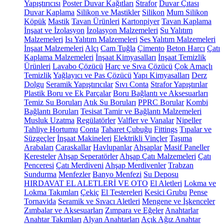
Yapıştırıcısı
Poster Duvar Kağıtları
Strafor
Duvar Çıtası
Duvar Kaplama
Silikon ve Mastikler
Silikon
Mum Silikon
Köpük
Mastik
Tavan Ürünleri
Kartonpiyer
Tavan Kaplama
İnşaat ve İzolasyon
İzolasyon Malzemeleri
Su Yalıtım
Malzemeleri
Isı Yalıtım Malzemeleri
Ses Yalıtım Malzemeleri
İnşaat Malzemeleri
Alçı
Cam Tuğla
Çimento
Beton Harcı
Çatı
Kaplama Malzemeleri
İnşaat Kimyasalları
İnşaat Temizlik
Ürünleri
Lavabo Çözücü
Harç ve Sıva Çözücü
Çok Amaçlı
Temizlik
Yağlayıcı ve Pas Çözücü
Yapı Kimyasalları
Derz
Dolgu
Seramik Yapıştırıcılar
Sıvı Conta
Strafor Yapıştırılar
Plastik Boru ve Ek Parçalar
Boru Bağlantı ve Aksesuarları
Temiz Su Boruları
Atık Su Boruları
PPRC Borular
Kombi
Bağlantı Boruları
Tesisat Tamir ve Bağlantı Malzemeleri
Musluk Uzatma
Regülatörler
Valfler ve Vanalar
Nipeller
Tahliye Hortumu
Conta
Taharet Çubuğu
Fittings
Tıpalar ve
Süzgeçler
İnşaat Makineleri
Elektrikli Vinçler
Taşıma
Arabaları
Caraskallar
Havlupanlar
Ahşaplar
Masif Paneller
Keresteler
Ahşap Seperatörler
Ahşap Çatı Malzemeleri
Çatı
Penceresi
Çatı Merdiveni
Ahşap Merdivenler
Trabzan
Sundurma
Menfezler
Banyo Menfezi
Su Deposu
HIRDAVAT EL ALETLERİ VE OTO
El Aletleri
Lokma ve
Lokma Takımları
Çekiç
El Testereleri
Kesici Grubu
Pense
Tornavida
Seramik ve Sıvacı Aletleri
Mengene ve İşkenceler
Zımbalar ve Aksesuarları
Zımpara ve Eğeler
Anahtarlar
Anahtar Takımları
Alyan Anahtarları
Açık Ağız Anahtar