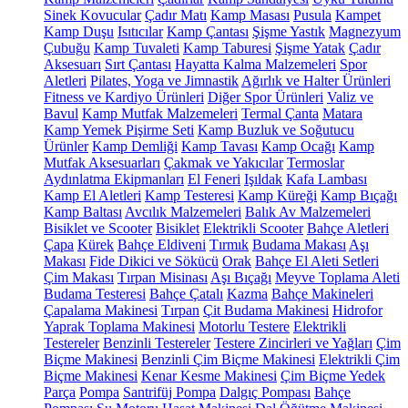
Sinek Kovucular
Çadır Matı
Kamp Masası
Pusula
Kampet
Kamp Duşu
Isıtıcılar
Kamp Çantası
Şişme Yastık
Magnezyum
Çubuğu
Kamp Tuvaleti
Kamp Taburesi
Şişme Yatak
Çadır
Aksesuarı
Sırt Çantası
Hayatta Kalma Malzemeleri
Spor
Aletleri
Pilates, Yoga ve Jimnastik
Ağırlık ve Halter Ürünleri
Fitness ve Kardiyo Ürünleri
Diğer Spor Ürünleri
Valiz ve
Bavul
Kamp Mutfak Malzemeleri
Termal Çanta
Matara
Kamp Yemek Pişirme Seti
Kamp Buzluk ve Soğutucu
Ürünler
Kamp Demliği
Kamp Tavası
Kamp Ocağı
Kamp
Mutfak Aksesuarları
Çakmak ve Yakıcılar
Termoslar
Aydınlatma Ekipmanları
El Feneri
Işıldak
Kafa Lambası
Kamp El Aletleri
Kamp Testeresi
Kamp Küreği
Kamp Bıçağı
Kamp Baltası
Avcılık Malzemeleri
Balık Av Malzemeleri
Bisiklet ve Scooter
Bisiklet
Elektrikli Scooter
Bahçe Aletleri
Çapa
Kürek
Bahçe Eldiveni
Tırmık
Budama Makası
Aşı
Makası
Fide Dikici ve Sökücü
Orak
Bahçe El Aleti Setleri
Çim Makası
Tırpan Misinası
Aşı Bıçağı
Meyve Toplama Aleti
Budama Testeresi
Bahçe Çatalı
Kazma
Bahçe Makineleri
Çapalama Makinesi
Tırpan
Çit Budama Makinesi
Hidrofor
Yaprak Toplama Makinesi
Motorlu Testere
Elektrikli
Testereler
Benzinli Testereler
Testere Zincirleri ve Yağları
Çim
Biçme Makinesi
Benzinli Çim Biçme Makinesi
Elektrikli Çim
Biçme Makinesi
Kenar Kesme Makinesi
Çim Biçme Yedek
Parça
Pompa
Santrifüj Pompa
Dalgıç Pompası
Bahçe