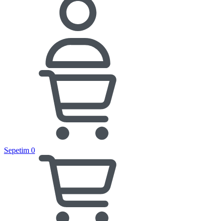
Sepetim
0