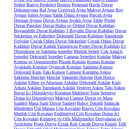
Setleri
Banyo Perdeleri
Bornoz
Peştemal
Havlu
Duvar
Dekorasyonu
Raf
Ayna
Çerçeveli Ayna
Makyaj Aynası
Boy
Aynası
Salon Aynası
Yatak Odası Aynası
Parçalı Ayna
Dresuar Aynası
Duvar Aynası
Ayaklı Ayna
Tablo
Poster
Duvar Panoları
Duvar Halısı ve Örtüsü
Duvar Kağıtları
Boyanabilir Duvar Kağıtları
3 Boyutlu Duvar Kağıtları
Duvar
Stickerları ve Etiketleri
Dekoratif Duvar Kağıtları
Yapışkanlı
Folyolar
Çocuk Odası Duvar Stickerları
Çocuk Odası Duvar
Kağıtları
Duvar Kağıdı Yapıştırıcısı
Poster Duvar Kağıtları
Ev
Düzenleme ve Saklama
Sepetler
Mutfak Sepeti
Çok Amaçlı
Sepetler
Dekoratif Sepetler
Çamaşır Sepetleri
Kutular
Makyaj
Kutusu ve Organizerleri
Plastik Kutular
Kumaş Kutular
Ayakkabı Kutuları
Oyuncak Kutuları
Saklama Kutusu
Dekoratif Kutu
Takı Kutusu
Çamaşır Kurutma Askısı
Saklama Hurçları
Hurçlar
Vakumlu Hurçlar
Halı Hurcu
Askılar
Elbise ve Aksesuar Askıları
Dekoratif Askılar
Kapı
Arkası Askıları
Yapışkanlı Askılar
Vestiyer Askısı
Takı Askısı
Bavul İçi Düzenleyici
Kurutma Makinesi Topu
Şemsiye
Dolap İçi Düzenleyici
Makyaj Çantası
Duvar ve Masa
Saatleri
Masa Saati
Duvar Saatleri
Bahçe Tekstili
Salıncak
Minderleri
Ütü Masası
Çöp Kovaları
Banyo Çöp Kovaları
Mutfak Çöp Kovaları
Endüstriyel Çöp Kovaları
Dolap İçi
Çöp Kovaları
Kırtasiye ve Ofis Malzemeleri
Dosyalama ve
Arşivleme
Poşet Dosya
Evrak Rafı
Çıtçıtlı Dosya
Klasör
Telli