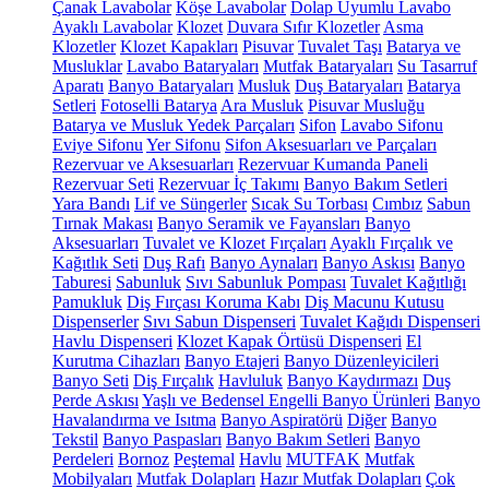
Çanak Lavabolar
Köşe Lavabolar
Dolap Uyumlu Lavabo
Ayaklı Lavabolar
Klozet
Duvara Sıfır Klozetler
Asma
Klozetler
Klozet Kapakları
Pisuvar
Tuvalet Taşı
Batarya ve
Musluklar
Lavabo Bataryaları
Mutfak Bataryaları
Su Tasarruf
Aparatı
Banyo Bataryaları
Musluk
Duş Bataryaları
Batarya
Setleri
Fotoselli Batarya
Ara Musluk
Pisuvar Musluğu
Batarya ve Musluk Yedek Parçaları
Sifon
Lavabo Sifonu
Eviye Sifonu
Yer Sifonu
Sifon Aksesuarları ve Parçaları
Rezervuar ve Aksesuarları
Rezervuar Kumanda Paneli
Rezervuar Seti
Rezervuar İç Takımı
Banyo Bakım Setleri
Yara Bandı
Lif ve Süngerler
Sıcak Su Torbası
Cımbız
Sabun
Tırnak Makası
Banyo Seramik ve Fayansları
Banyo
Aksesuarları
Tuvalet ve Klozet Fırçaları
Ayaklı Fırçalık ve
Kağıtlık Seti
Duş Rafı
Banyo Aynaları
Banyo Askısı
Banyo
Taburesi
Sabunluk
Sıvı Sabunluk Pompası
Tuvalet Kağıtlığı
Pamukluk
Diş Fırçası Koruma Kabı
Diş Macunu Kutusu
Dispenserler
Sıvı Sabun Dispenseri
Tuvalet Kağıdı Dispenseri
Havlu Dispenseri
Klozet Kapak Örtüsü Dispenseri
El
Kurutma Cihazları
Banyo Etajeri
Banyo Düzenleyicileri
Banyo Seti
Diş Fırçalık
Havluluk
Banyo Kaydırmazı
Duş
Perde Askısı
Yaşlı ve Bedensel Engelli Banyo Ürünleri
Banyo
Havalandırma ve Isıtma
Banyo Aspiratörü
Diğer
Banyo
Tekstil
Banyo Paspasları
Banyo Bakım Setleri
Banyo
Perdeleri
Bornoz
Peştemal
Havlu
MUTFAK
Mutfak
Mobilyaları
Mutfak Dolapları
Hazır Mutfak Dolapları
Çok