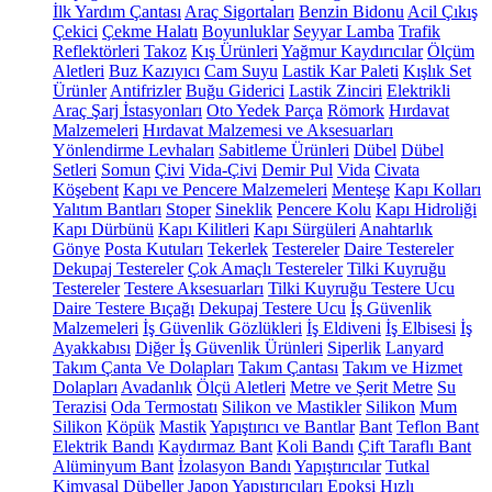
İlk Yardım Çantası
Araç Sigortaları
Benzin Bidonu
Acil Çıkış
Çekici
Çekme Halatı
Boyunluklar
Seyyar Lamba
Trafik
Reflektörleri
Takoz
Kış Ürünleri
Yağmur Kaydırıcılar
Ölçüm
Aletleri
Buz Kazıyıcı
Cam Suyu
Lastik Kar Paleti
Kışlık Set
Ürünler
Antifrizler
Buğu Giderici
Lastik Zinciri
Elektrikli
Araç Şarj İstasyonları
Oto Yedek Parça
Römork
Hırdavat
Malzemeleri
Hırdavat Malzemesi ve Aksesuarları
Yönlendirme Levhaları
Sabitleme Ürünleri
Dübel
Dübel
Setleri
Somun
Çivi
Vida-Çivi
Demir Pul
Vida
Civata
Köşebent
Kapı ve Pencere Malzemeleri
Menteşe
Kapı Kolları
Yalıtım Bantları
Stoper
Sineklik
Pencere Kolu
Kapı Hidroliği
Kapı Dürbünü
Kapı Kilitleri
Kapı Sürgüleri
Anahtarlık
Gönye
Posta Kutuları
Tekerlek
Testereler
Daire Testereler
Dekupaj Testereler
Çok Amaçlı Testereler
Tilki Kuyruğu
Testereler
Testere Aksesuarları
Tilki Kuyruğu Testere Ucu
Daire Testere Bıçağı
Dekupaj Testere Ucu
İş Güvenlik
Malzemeleri
İş Güvenlik Gözlükleri
İş Eldiveni
İş Elbisesi
İş
Ayakkabısı
Diğer İş Güvenlik Ürünleri
Siperlik
Lanyard
Takım Çanta Ve Dolapları
Takım Çantası
Takım ve Hizmet
Dolapları
Avadanlık
Ölçü Aletleri
Metre ve Şerit Metre
Su
Terazisi
Oda Termostatı
Silikon ve Mastikler
Silikon
Mum
Silikon
Köpük
Mastik
Yapıştırıcı ve Bantlar
Bant
Teflon Bant
Elektrik Bandı
Kaydırmaz Bant
Koli Bandı
Çift Taraflı Bant
Alüminyum Bant
İzolasyon Bandı
Yapıştırıcılar
Tutkal
Kimyasal Dübeller
Japon Yapıştırıcıları
Epoksi
Hızlı