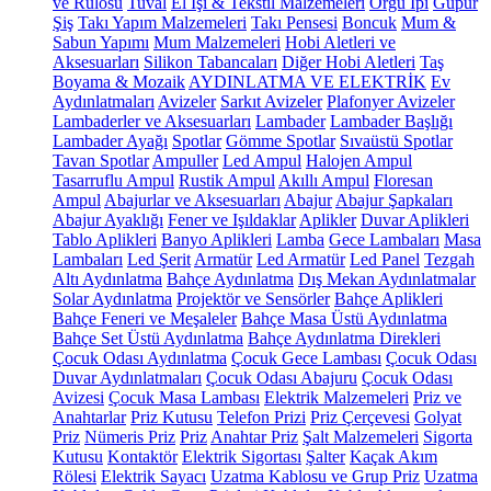
ve Rulosu
Tuval
El İşi & Tekstil Malzemeleri
Örgü İpi
Güpür
Şiş
Takı Yapım Malzemeleri
Takı Pensesi
Boncuk
Mum &
Sabun Yapımı
Mum Malzemeleri
Hobi Aletleri ve
Aksesuarları
Silikon Tabancaları
Diğer Hobi Aletleri
Taş
Boyama & Mozaik
AYDINLATMA VE ELEKTRİK
Ev
Aydınlatmaları
Avizeler
Sarkıt Avizeler
Plafonyer Avizeler
Lambaderler ve Aksesuarları
Lambader
Lambader Başlığı
Lambader Ayağı
Spotlar
Gömme Spotlar
Sıvaüstü Spotlar
Tavan Spotlar
Ampuller
Led Ampul
Halojen Ampul
Tasarruflu Ampul
Rustik Ampul
Akıllı Ampul
Floresan
Ampul
Abajurlar ve Aksesuarları
Abajur
Abajur Şapkaları
Abajur Ayaklığı
Fener ve Işıldaklar
Aplikler
Duvar Aplikleri
Tablo Aplikleri
Banyo Aplikleri
Lamba
Gece Lambaları
Masa
Lambaları
Led Şerit
Armatür
Led Armatür
Led Panel
Tezgah
Altı Aydınlatma
Bahçe Aydınlatma
Dış Mekan Aydınlatmalar
Solar Aydınlatma
Projektör ve Sensörler
Bahçe Aplikleri
Bahçe Feneri ve Meşaleler
Bahçe Masa Üstü Aydınlatma
Bahçe Set Üstü Aydınlatma
Bahçe Aydınlatma Direkleri
Çocuk Odası Aydınlatma
Çocuk Gece Lambası
Çocuk Odası
Duvar Aydınlatmaları
Çocuk Odası Abajuru
Çocuk Odası
Avizesi
Çocuk Masa Lambası
Elektrik Malzemeleri
Priz ve
Anahtarlar
Priz Kutusu
Telefon Prizi
Priz Çerçevesi
Golyat
Priz
Nümeris Priz
Priz
Anahtar Priz
Şalt Malzemeleri
Sigorta
Kutusu
Kontaktör
Elektrik Sigortası
Şalter
Kaçak Akım
Rölesi
Elektrik Sayacı
Uzatma Kablosu ve Grup Priz
Uzatma