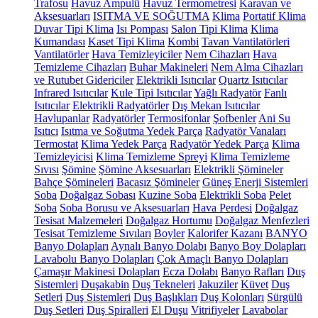
Trafosu
Havuz Ampulü
Havuz Termometresi
Karavan ve
Aksesuarları
ISITMA VE SOĞUTMA
Klima
Portatif Klima
Duvar Tipi Klima
Isı Pompası
Salon Tipi Klima
Klima
Kumandası
Kaset Tipi Klima
Kombi
Tavan Vantilatörleri
Vantilatörler
Hava Temizleyiciler
Nem Cihazları
Hava
Temizleme Cihazları
Buhar Makineleri
Nem Alma Cihazları
ve Rutubet Gidericiler
Elektrikli Isıtıcılar
Quartz Isıtıcılar
Infrared Isıtıcılar
Kule Tipi Isıtıcılar
Yağlı Radyatör
Fanlı
Isıtıcılar
Elektrikli Radyatörler
Dış Mekan Isıtıcılar
Havlupanlar
Radyatörler
Termosifonlar
Şofbenler
Ani Su
Isıtıcı
Isıtma ve Soğutma Yedek Parça
Radyatör Vanaları
Termostat
Klima Yedek Parça
Radyatör Yedek Parça
Klima
Temizleyicisi
Klima Temizleme Spreyi
Klima Temizleme
Sıvısı
Şömine
Şömine Aksesuarları
Elektrikli Şömineler
Bahçe Şömineleri
Bacasız Şömineler
Güneş Enerji Sistemleri
Soba
Doğalgaz Sobası
Kuzine Soba
Elektrikli Soba
Pelet
Soba
Soba Borusu ve Aksesuarları
Hava Perdesi
Doğalgaz
Tesisat Malzemeleri
Doğalgaz Hortumu
Doğalgaz Menfezleri
Tesisat Temizleme Sıvıları
Boyler
Kalorifer Kazanı
BANYO
Banyo Dolapları
Aynalı Banyo Dolabı
Banyo Boy Dolapları
Lavabolu Banyo Dolapları
Çok Amaçlı Banyo Dolapları
Çamaşır Makinesi Dolapları
Ecza Dolabı
Banyo Rafları
Duş
Sistemleri
Duşakabin
Duş Tekneleri
Jakuziler
Küvet
Duş
Setleri
Duş Sistemleri
Duş Başlıkları
Duş Kolonları
Sürgülü
Duş Setleri
Duş Spiralleri
El Duşu
Vitrifiyeler
Lavabolar