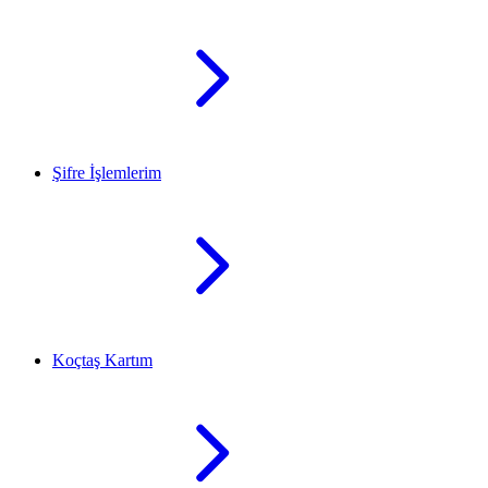
Şifre İşlemlerim
Koçtaş Kartım