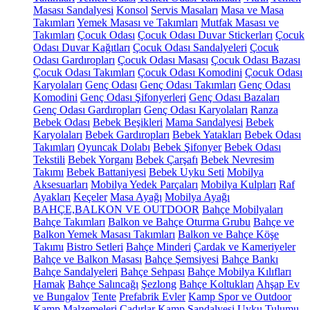
Masası Sandalyesi
Konsol
Servis Masaları
Masa ve Masa
Takımları
Yemek Masası ve Takımları
Mutfak Masası ve
Takımları
Çocuk Odası
Çocuk Odası Duvar Stickerları
Çocuk
Odası Duvar Kağıtları
Çocuk Odası Sandalyeleri
Çocuk
Odası Gardıropları
Çocuk Odası Masası
Çocuk Odası Bazası
Çocuk Odası Takımları
Çocuk Odası Komodini
Çocuk Odası
Karyolaları
Genç Odası
Genç Odası Takımları
Genç Odası
Komodini
Genç Odası Şifonyerleri
Genç Odası Bazaları
Genç Odası Gardıropları
Genç Odası Karyolaları
Ranza
Bebek Odası
Bebek Beşikleri
Mama Sandalyesi
Bebek
Karyolaları
Bebek Gardıropları
Bebek Yatakları
Bebek Odası
Takımları
Oyuncak Dolabı
Bebek Şifonyer
Bebek Odası
Tekstili
Bebek Yorganı
Bebek Çarşafı
Bebek Nevresim
Takımı
Bebek Battaniyesi
Bebek Uyku Seti
Mobilya
Aksesuarları
Mobilya Yedek Parçaları
Mobilya Kulpları
Raf
Ayakları
Keçeler
Masa Ayağı
Mobilya Ayağı
BAHÇE,BALKON VE OUTDOOR
Bahçe Mobilyaları
Bahçe Takımları
Balkon ve Bahçe Oturma Grubu
Bahçe ve
Balkon Yemek Masası Takımları
Balkon ve Bahçe Köşe
Takımı
Bistro Setleri
Bahçe Minderi
Çardak ve Kameriyeler
Bahçe ve Balkon Masası
Bahçe Şemsiyesi
Bahçe Bankı
Bahçe Sandalyeleri
Bahçe Sehpası
Bahçe Mobilya Kılıfları
Hamak
Bahçe Salıncağı
Şezlong
Bahçe Koltukları
Ahşap Ev
ve Bungalov
Tente
Prefabrik Evler
Kamp Spor ve Outdoor
Kamp Malzemeleri
Çadırlar
Kamp Sandalyesi
Uyku Tulumu