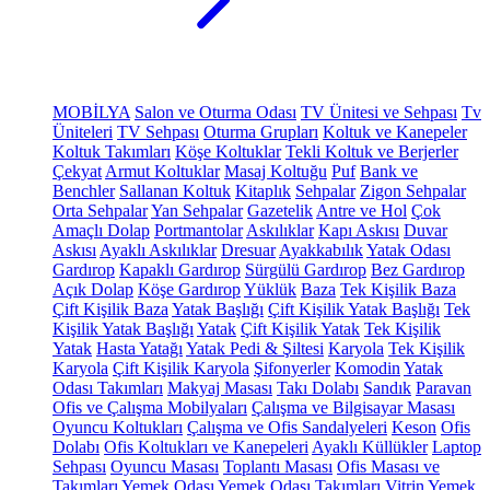
MOBİLYA
Salon ve Oturma Odası
TV Ünitesi ve Sehpası
Tv
Üniteleri
TV Sehpası
Oturma Grupları
Koltuk ve Kanepeler
Koltuk Takımları
Köşe Koltuklar
Tekli Koltuk ve Berjerler
Çekyat
Armut Koltuklar
Masaj Koltuğu
Puf
Bank ve
Benchler
Sallanan Koltuk
Kitaplık
Sehpalar
Zigon Sehpalar
Orta Sehpalar
Yan Sehpalar
Gazetelik
Antre ve Hol
Çok
Amaçlı Dolap
Portmantolar
Askılıklar
Kapı Askısı
Duvar
Askısı
Ayaklı Askılıklar
Dresuar
Ayakkabılık
Yatak Odası
Gardırop
Kapaklı Gardırop
Sürgülü Gardırop
Bez Gardırop
Açık Dolap
Köşe Gardırop
Yüklük
Baza
Tek Kişilik Baza
Çift Kişilik Baza
Yatak Başlığı
Çift Kişilik Yatak Başlığı
Tek
Kişilik Yatak Başlığı
Yatak
Çift Kişilik Yatak
Tek Kişilik
Yatak
Hasta Yatağı
Yatak Pedi & Şiltesi
Karyola
Tek Kişilik
Karyola
Çift Kişilik Karyola
Şifonyerler
Komodin
Yatak
Odası Takımları
Makyaj Masası
Takı Dolabı
Sandık
Paravan
Ofis ve Çalışma Mobilyaları
Çalışma ve Bilgisayar Masası
Oyuncu Koltukları
Çalışma ve Ofis Sandalyeleri
Keson
Ofis
Dolabı
Ofis Koltukları ve Kanepeleri
Ayaklı Küllükler
Laptop
Sehpası
Oyuncu Masası
Toplantı Masası
Ofis Masası ve
Takımları
Yemek Odası
Yemek Odası Takımları
Vitrin
Yemek