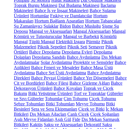
Pompası
Su Motoru
Hasat Makinesi
Dal Öğütme Makinesi
Toprak Burgu Makinesi
Dal Budama Makinesi
İlaçlama
Makineleri
Bahçe İş ve İnşaat Makineleri
Bahçe Sulama
Ürünleri
Hortumlar
Fıskiye ve Damlatıcılar
Hortum
Makaraları
Hortum Bağlantı Aparatları
Hortum Tabancaları
Su Zamanlayıcı
Sulaklar
Bidon
Bahçe Musluğu
Şişme Su
Deposu
Mangal ve Aksesuarları
Mangal Aksesuarları
Mangal
Kömürü ve Tutuşturucular
Mangal ve Barbekü
Kömürlü
Mangal
Tüplü Mangal
Elektrikli Izgara
Pürmüz
Piknik
Malzemeleri
Piknik Sepetleri
Piknik Seti
Semaver
Piknik
Örtüleri
Bahçe Depolama
Depolama Evleri
Depolama
Dolapları
Depolama Sandığı
Bahçe Aydınlatma
Dış Mekan
Aydınlatmalar
Solar Aydınlatma
Projektör ve Sensörler
Bahçe
Aplikleri
Bahçe Feneri ve Meşaleler
Bahçe Masa Üstü
Aydınlatma
Bahçe Set Üstü Aydınlatma
Bahçe Aydınlatma
Direkleri
Bahçe Peyzaj Ürünleri
Bahçe Yer Döşemeleri
Bahçe
Çit ve Bordürleri
Bahçe Filesi
Bahçe Gizleme Ağları
Bahçe
Dekorasyon Ürünleri
Bahçe Kovaları
Toprak ve Çiçek
Bakımı
Bitki Yetiştirme Ürünleri
Torf ve Topraklar
Gübreler
ve Sıvı Gübreler
Tohumlar
Çim Tohumu
Çiçek Tohumu
Sebze Tohumları
Bitki Tohumları
Meyve Tohumu
Bitki
Besinleri
Sera ve Sera Ekipmanları
Çiçek ve Bitki
İç Mekan
Bitkileri
Dış Mekan Ağaçları
Canlı Çiçek
Çiçek Soğanları
Aşılı Meyve Fidanları
Aşılı Gül
Fide
Dış Mekan Sarmaşık
Bitkileri
Kaktüs
Saksı ve Aksesuarları
Dekoratif Saksı