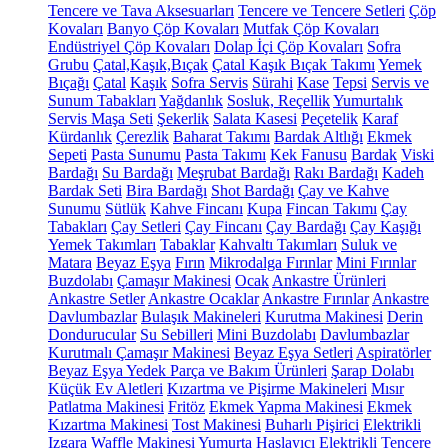
Tencere ve Tava Aksesuarları
Tencere ve Tencere Setleri
Çöp
Kovaları
Banyo Çöp Kovaları
Mutfak Çöp Kovaları
Endüstriyel Çöp Kovaları
Dolap İçi Çöp Kovaları
Sofra
Grubu
Çatal,Kaşık,Bıçak
Çatal Kaşık Bıçak Takımı
Yemek
Bıçağı
Çatal
Kaşık
Sofra Servis
Sürahi
Kase
Tepsi
Servis ve
Sunum Tabakları
Yağdanlık
Sosluk, Reçellik
Yumurtalık
Servis Maşa Seti
Şekerlik
Salata Kasesi
Peçetelik
Karaf
Kürdanlık
Çerezlik
Baharat Takımı
Bardak Altlığı
Ekmek
Sepeti
Pasta Sunumu
Pasta Takımı
Kek Fanusu
Bardak
Viski
Bardağı
Su Bardağı
Meşrubat Bardağı
Rakı Bardağı
Kadeh
Bardak Seti
Bira Bardağı
Shot Bardağı
Çay ve Kahve
Sunumu
Sütlük
Kahve Fincanı
Kupa
Fincan Takımı
Çay
Tabakları
Çay Setleri
Çay Fincanı
Çay Bardağı
Çay Kaşığı
Yemek Takımları
Tabaklar
Kahvaltı Takımları
Suluk ve
Matara
Beyaz Eşya
Fırın
Mikrodalga Fırınlar
Mini Fırınlar
Buzdolabı
Çamaşır Makinesi
Ocak
Ankastre Ürünleri
Ankastre Setler
Ankastre Ocaklar
Ankastre Fırınlar
Ankastre
Davlumbazlar
Bulaşık Makineleri
Kurutma Makinesi
Derin
Dondurucular
Su Sebilleri
Mini Buzdolabı
Davlumbazlar
Kurutmalı Çamaşır Makinesi
Beyaz Eşya Setleri
Aspiratörler
Beyaz Eşya Yedek Parça ve Bakım Ürünleri
Şarap Dolabı
Küçük Ev Aletleri
Kızartma ve Pişirme Makineleri
Mısır
Patlatma Makinesi
Fritöz
Ekmek Yapma Makinesi
Ekmek
Kızartma Makinesi
Tost Makinesi
Buharlı Pişirici
Elektrikli
Izgara
Waffle Makinesi
Yumurta Haşlayıcı
Elektrikli Tencere