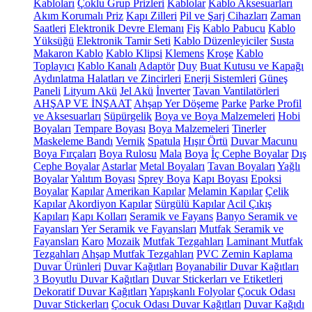
Kabloları
Çoklu Grup Prizleri
Kablolar
Kablo Aksesuarları
Akım Korumalı Priz
Kapı Zilleri
Pil ve Şarj Cihazları
Zaman
Saatleri
Elektronik Devre Elemanı
Fiş
Kablo Pabucu
Kablo
Yüksüğü
Elektronik Tamir Seti
Kablo Düzenleyiciler
Susta
Makaron Kablo
Kablo Klipsi
Klemens
Kroşe
Kablo
Toplayıcı
Kablo Kanalı
Adaptör
Duy
Buat Kutusu ve Kapağı
Aydınlatma Halatları ve Zincirleri
Enerji Sistemleri
Güneş
Paneli
Lityum Akü
Jel Akü
İnverter
Tavan Vantilatörleri
AHŞAP VE İNŞAAT
Ahşap Yer Döşeme
Parke
Parke Profil
ve Aksesuarları
Süpürgelik
Boya ve Boya Malzemeleri
Hobi
Boyaları
Tempare Boyası
Boya Malzemeleri
Tinerler
Maskeleme Bandı
Vernik
Spatula
Hışır Örtü
Duvar Macunu
Boya Fırçaları
Boya Rulosu
Mala
Boya
İç Cephe Boyalar
Dış
Cephe Boyalar
Astarlar
Metal Boyaları
Tavan Boyaları
Yağlı
Boyalar
Yalıtım Boyası
Sprey Boya
Kapı Boyası
Epoksi
Boyalar
Kapılar
Amerikan Kapılar
Melamin Kapılar
Çelik
Kapılar
Akordiyon Kapılar
Sürgülü Kapılar
Acil Çıkış
Kapıları
Kapı Kolları
Seramik ve Fayans
Banyo Seramik ve
Fayansları
Yer Seramik ve Fayansları
Mutfak Seramik ve
Fayansları
Karo
Mozaik
Mutfak Tezgahları
Laminant Mutfak
Tezgahları
Ahşap Mutfak Tezgahları
PVC Zemin Kaplama
Duvar Ürünleri
Duvar Kağıtları
Boyanabilir Duvar Kağıtları
3 Boyutlu Duvar Kağıtları
Duvar Stickerları ve Etiketleri
Dekoratif Duvar Kağıtları
Yapışkanlı Folyolar
Çocuk Odası
Duvar Stickerları
Çocuk Odası Duvar Kağıtları
Duvar Kağıdı