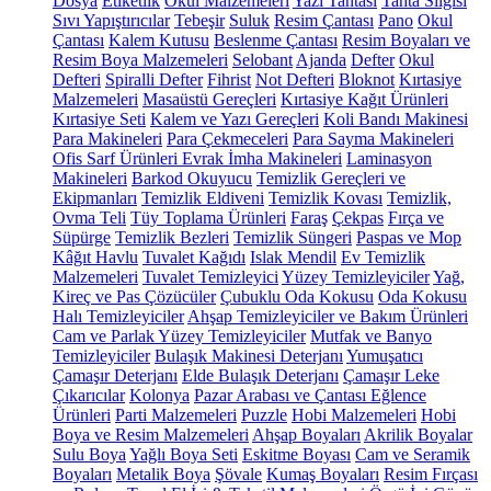
Dosya
Etiketlik
Okul Malzemeleri
Yazı Tahtası
Tahta Silgisi
Sıvı Yapıştırıcılar
Tebeşir
Suluk
Resim Çantası
Pano
Okul
Çantası
Kalem Kutusu
Beslenme Çantası
Resim Boyaları ve
Resim Boya Malzemeleri
Selobant
Ajanda
Defter
Okul
Defteri
Spiralli Defter
Fihrist
Not Defteri
Bloknot
Kırtasiye
Malzemeleri
Masaüstü Gereçleri
Kırtasiye Kağıt Ürünleri
Kırtasiye Seti
Kalem ve Yazı Gereçleri
Koli Bandı Makinesi
Para Makineleri
Para Çekmeceleri
Para Sayma Makineleri
Ofis Sarf Ürünleri
Evrak İmha Makineleri
Laminasyon
Makineleri
Barkod Okuyucu
Temizlik Gereçleri ve
Ekipmanları
Temizlik Eldiveni
Temizlik Kovası
Temizlik,
Ovma Teli
Tüy Toplama Ürünleri
Faraş
Çekpas
Fırça ve
Süpürge
Temizlik Bezleri
Temizlik Süngeri
Paspas ve Mop
Kâğıt Havlu
Tuvalet Kağıdı
Islak Mendil
Ev Temizlik
Malzemeleri
Tuvalet Temizleyici
Yüzey Temizleyiciler
Yağ,
Kireç ve Pas Çözücüler
Çubuklu Oda Kokusu
Oda Kokusu
Halı Temizleyiciler
Ahşap Temizleyiciler ve Bakım Ürünleri
Cam ve Parlak Yüzey Temizleyiciler
Mutfak ve Banyo
Temizleyiciler
Bulaşık Makinesi Deterjanı
Yumuşatıcı
Çamaşır Deterjanı
Elde Bulaşık Deterjanı
Çamaşır Leke
Çıkarıcılar
Kolonya
Pazar Arabası ve Çantası
Eğlence
Ürünleri
Parti Malzemeleri
Puzzle
Hobi Malzemeleri
Hobi
Boya ve Resim Malzemeleri
Ahşap Boyaları
Akrilik Boyalar
Sulu Boya
Yağlı Boya Seti
Eskitme Boyası
Cam ve Seramik
Boyaları
Metalik Boya
Şövale
Kumaş Boyaları
Resim Fırçası