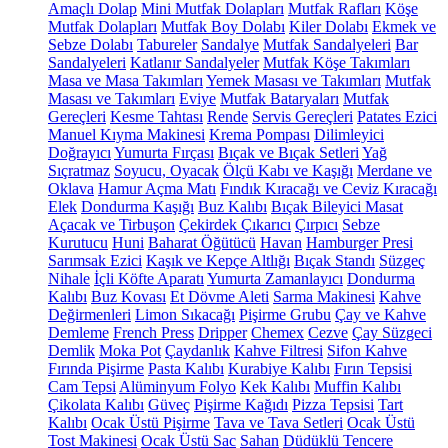
Amaçlı Dolap
Mini Mutfak Dolapları
Mutfak Rafları
Köşe
Mutfak Dolapları
Mutfak Boy Dolabı
Kiler Dolabı
Ekmek ve
Sebze Dolabı
Tabureler
Sandalye
Mutfak Sandalyeleri
Bar
Sandalyeleri
Katlanır Sandalyeler
Mutfak Köşe Takımları
Masa ve Masa Takımları
Yemek Masası ve Takımları
Mutfak
Masası ve Takımları
Eviye
Mutfak Bataryaları
Mutfak
Gereçleri
Kesme Tahtası
Rende
Servis Gereçleri
Patates Ezici
Manuel Kıyma Makinesi
Krema Pompası
Dilimleyici
Doğrayıcı
Yumurta Fırçası
Bıçak ve Bıçak Setleri
Yağ
Sıçratmaz
Soyucu, Oyacak
Ölçü Kabı ve Kaşığı
Merdane ve
Oklava
Hamur Açma Matı
Fındık Kıracağı ve Ceviz Kıracağı
Elek
Dondurma Kaşığı
Buz Kalıbı
Bıçak Bileyici Masat
Açacak ve Tirbuşon
Çekirdek Çıkarıcı
Çırpıcı
Sebze
Kurutucu
Huni
Baharat Öğütücü
Havan
Hamburger Presi
Sarımsak Ezici
Kaşık ve Kepçe Altlığı
Bıçak Standı
Süzgeç
Nihale
İçli Köfte Aparatı
Yumurta Zamanlayıcı
Dondurma
Kalıbı
Buz Kovası
Et Dövme Aleti
Sarma Makinesi
Kahve
Değirmenleri
Limon Sıkacağı
Pişirme Grubu
Çay ve Kahve
Demleme
French Press
Dripper
Chemex
Cezve
Çay Süzgeci
Demlik
Moka Pot
Çaydanlık
Kahve Filtresi
Sifon Kahve
Fırında Pişirme
Pasta Kalıbı
Kurabiye Kalıbı
Fırın Tepsisi
Cam Tepsi
Alüminyum Folyo
Kek Kalıbı
Muffin Kalıbı
Çikolata Kalıbı
Güveç
Pişirme Kağıdı
Pizza Tepsisi
Tart
Kalıbı
Ocak Üstü Pişirme
Tava ve Tava Setleri
Ocak Üstü
Tost Makinesi
Ocak Üstü Sac
Sahan
Düdüklü Tencere