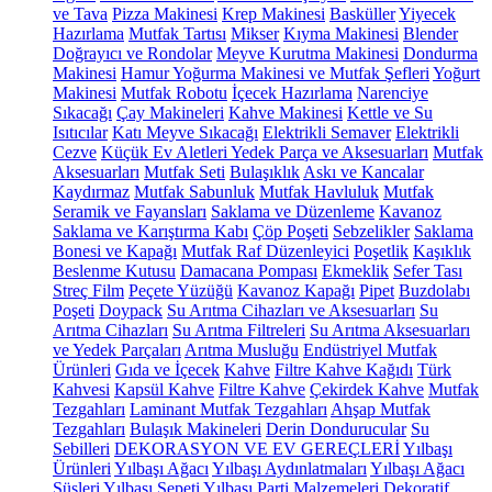
ve Tava
Pizza Makinesi
Krep Makinesi
Basküller
Yiyecek
Hazırlama
Mutfak Tartısı
Mikser
Kıyma Makinesi
Blender
Doğrayıcı ve Rondolar
Meyve Kurutma Makinesi
Dondurma
Makinesi
Hamur Yoğurma Makinesi ve Mutfak Şefleri
Yoğurt
Makinesi
Mutfak Robotu
İçecek Hazırlama
Narenciye
Sıkacağı
Çay Makineleri
Kahve Makinesi
Kettle ve Su
Isıtıcılar
Katı Meyve Sıkacağı
Elektrikli Semaver
Elektrikli
Cezve
Küçük Ev Aletleri Yedek Parça ve Aksesuarları
Mutfak
Aksesuarları
Mutfak Seti
Bulaşıklık
Askı ve Kancalar
Kaydırmaz
Mutfak Sabunluk
Mutfak Havluluk
Mutfak
Seramik ve Fayansları
Saklama ve Düzenleme
Kavanoz
Saklama ve Karıştırma Kabı
Çöp Poşeti
Sebzelikler
Saklama
Bonesi ve Kapağı
Mutfak Raf Düzenleyici
Poşetlik
Kaşıklık
Beslenme Kutusu
Damacana Pompası
Ekmeklik
Sefer Tası
Streç Film
Peçete Yüzüğü
Kavanoz Kapağı
Pipet
Buzdolabı
Poşeti
Doypack
Su Arıtma Cihazları ve Aksesuarları
Su
Arıtma Cihazları
Su Arıtma Filtreleri
Su Arıtma Aksesuarları
ve Yedek Parçaları
Arıtma Musluğu
Endüstriyel Mutfak
Ürünleri
Gıda ve İçecek
Kahve
Filtre Kahve Kağıdı
Türk
Kahvesi
Kapsül Kahve
Filtre Kahve
Çekirdek Kahve
Mutfak
Tezgahları
Laminant Mutfak Tezgahları
Ahşap Mutfak
Tezgahları
Bulaşık Makineleri
Derin Dondurucular
Su
Sebilleri
DEKORASYON VE EV GEREÇLERİ
Yılbaşı
Ürünleri
Yılbaşı Ağacı
Yılbaşı Aydınlatmaları
Yılbaşı Ağacı
Süsleri
Yılbaşı Sepeti
Yılbaşı Parti Malzemeleri
Dekoratif