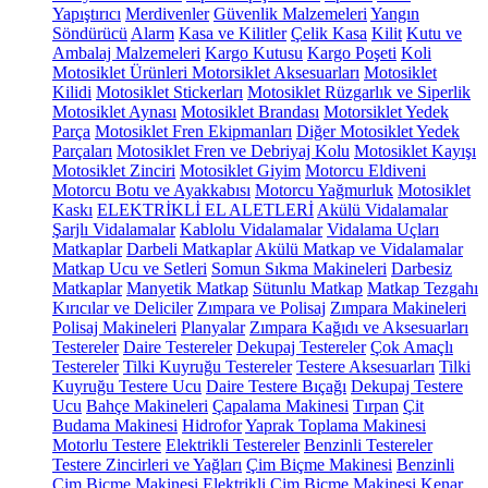
Yapıştırıcı
Merdivenler
Güvenlik Malzemeleri
Yangın
Söndürücü
Alarm
Kasa ve Kilitler
Çelik Kasa
Kilit
Kutu ve
Ambalaj Malzemeleri
Kargo Kutusu
Kargo Poşeti
Koli
Motosiklet Ürünleri
Motorsiklet Aksesuarları
Motosiklet
Kilidi
Motosiklet Stickerları
Motosiklet Rüzgarlık ve Siperlik
Motosiklet Aynası
Motosiklet Brandası
Motorsiklet Yedek
Parça
Motosiklet Fren Ekipmanları
Diğer Motosiklet Yedek
Parçaları
Motosiklet Fren ve Debriyaj Kolu
Motosiklet Kayışı
Motosiklet Zinciri
Motosiklet Giyim
Motorcu Eldiveni
Motorcu Botu ve Ayakkabısı
Motorcu Yağmurluk
Motosiklet
Kaskı
ELEKTRİKLİ EL ALETLERİ
Akülü Vidalamalar
Şarjlı Vidalamalar
Kablolu Vidalamalar
Vidalama Uçları
Matkaplar
Darbeli Matkaplar
Akülü Matkap ve Vidalamalar
Matkap Ucu ve Setleri
Somun Sıkma Makineleri
Darbesiz
Matkaplar
Manyetik Matkap
Sütunlu Matkap
Matkap Tezgahı
Kırıcılar ve Deliciler
Zımpara ve Polisaj
Zımpara Makineleri
Polisaj Makineleri
Planyalar
Zımpara Kağıdı ve Aksesuarları
Testereler
Daire Testereler
Dekupaj Testereler
Çok Amaçlı
Testereler
Tilki Kuyruğu Testereler
Testere Aksesuarları
Tilki
Kuyruğu Testere Ucu
Daire Testere Bıçağı
Dekupaj Testere
Ucu
Bahçe Makineleri
Çapalama Makinesi
Tırpan
Çit
Budama Makinesi
Hidrofor
Yaprak Toplama Makinesi
Motorlu Testere
Elektrikli Testereler
Benzinli Testereler
Testere Zincirleri ve Yağları
Çim Biçme Makinesi
Benzinli
Çim Biçme Makinesi
Elektrikli Çim Biçme Makinesi
Kenar