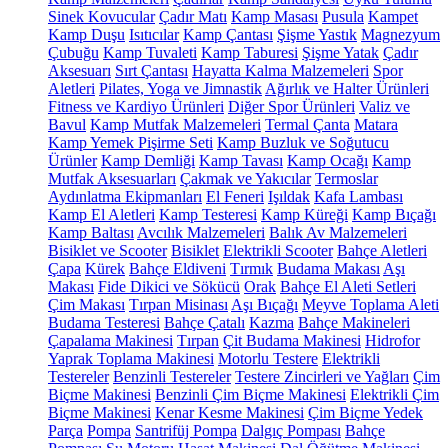
Sinek Kovucular
Çadır Matı
Kamp Masası
Pusula
Kampet
Kamp Duşu
Isıtıcılar
Kamp Çantası
Şişme Yastık
Magnezyum
Çubuğu
Kamp Tuvaleti
Kamp Taburesi
Şişme Yatak
Çadır
Aksesuarı
Sırt Çantası
Hayatta Kalma Malzemeleri
Spor
Aletleri
Pilates, Yoga ve Jimnastik
Ağırlık ve Halter Ürünleri
Fitness ve Kardiyo Ürünleri
Diğer Spor Ürünleri
Valiz ve
Bavul
Kamp Mutfak Malzemeleri
Termal Çanta
Matara
Kamp Yemek Pişirme Seti
Kamp Buzluk ve Soğutucu
Ürünler
Kamp Demliği
Kamp Tavası
Kamp Ocağı
Kamp
Mutfak Aksesuarları
Çakmak ve Yakıcılar
Termoslar
Aydınlatma Ekipmanları
El Feneri
Işıldak
Kafa Lambası
Kamp El Aletleri
Kamp Testeresi
Kamp Küreği
Kamp Bıçağı
Kamp Baltası
Avcılık Malzemeleri
Balık Av Malzemeleri
Bisiklet ve Scooter
Bisiklet
Elektrikli Scooter
Bahçe Aletleri
Çapa
Kürek
Bahçe Eldiveni
Tırmık
Budama Makası
Aşı
Makası
Fide Dikici ve Sökücü
Orak
Bahçe El Aleti Setleri
Çim Makası
Tırpan Misinası
Aşı Bıçağı
Meyve Toplama Aleti
Budama Testeresi
Bahçe Çatalı
Kazma
Bahçe Makineleri
Çapalama Makinesi
Tırpan
Çit Budama Makinesi
Hidrofor
Yaprak Toplama Makinesi
Motorlu Testere
Elektrikli
Testereler
Benzinli Testereler
Testere Zincirleri ve Yağları
Çim
Biçme Makinesi
Benzinli Çim Biçme Makinesi
Elektrikli Çim
Biçme Makinesi
Kenar Kesme Makinesi
Çim Biçme Yedek
Parça
Pompa
Santrifüj Pompa
Dalgıç Pompası
Bahçe