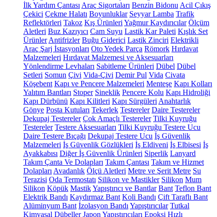
İlk Yardım Çantası
Araç Sigortaları
Benzin Bidonu
Acil Çıkış
Çekici
Çekme Halatı
Boyunluklar
Seyyar Lamba
Trafik
Reflektörleri
Takoz
Kış Ürünleri
Yağmur Kaydırıcılar
Ölçüm
Aletleri
Buz Kazıyıcı
Cam Suyu
Lastik Kar Paleti
Kışlık Set
Ürünler
Antifrizler
Buğu Giderici
Lastik Zinciri
Elektrikli
Araç Şarj İstasyonları
Oto Yedek Parça
Römork
Hırdavat
Malzemeleri
Hırdavat Malzemesi ve Aksesuarları
Yönlendirme Levhaları
Sabitleme Ürünleri
Dübel
Dübel
Setleri
Somun
Çivi
Vida-Çivi
Demir Pul
Vida
Civata
Köşebent
Kapı ve Pencere Malzemeleri
Menteşe
Kapı Kolları
Yalıtım Bantları
Stoper
Sineklik
Pencere Kolu
Kapı Hidroliği
Kapı Dürbünü
Kapı Kilitleri
Kapı Sürgüleri
Anahtarlık
Gönye
Posta Kutuları
Tekerlek
Testereler
Daire Testereler
Dekupaj Testereler
Çok Amaçlı Testereler
Tilki Kuyruğu
Testereler
Testere Aksesuarları
Tilki Kuyruğu Testere Ucu
Daire Testere Bıçağı
Dekupaj Testere Ucu
İş Güvenlik
Malzemeleri
İş Güvenlik Gözlükleri
İş Eldiveni
İş Elbisesi
İş
Ayakkabısı
Diğer İş Güvenlik Ürünleri
Siperlik
Lanyard
Takım Çanta Ve Dolapları
Takım Çantası
Takım ve Hizmet
Dolapları
Avadanlık
Ölçü Aletleri
Metre ve Şerit Metre
Su
Terazisi
Oda Termostatı
Silikon ve Mastikler
Silikon
Mum
Silikon
Köpük
Mastik
Yapıştırıcı ve Bantlar
Bant
Teflon Bant
Elektrik Bandı
Kaydırmaz Bant
Koli Bandı
Çift Taraflı Bant
Alüminyum Bant
İzolasyon Bandı
Yapıştırıcılar
Tutkal
Kimyasal Dübeller
Japon Yapıştırıcıları
Epoksi
Hızlı