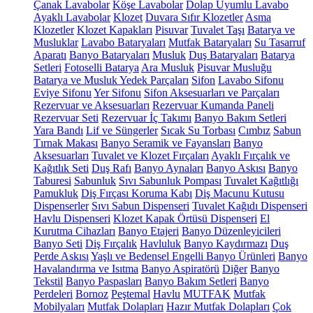
Çanak Lavabolar
Köşe Lavabolar
Dolap Uyumlu Lavabo
Ayaklı Lavabolar
Klozet
Duvara Sıfır Klozetler
Asma
Klozetler
Klozet Kapakları
Pisuvar
Tuvalet Taşı
Batarya ve
Musluklar
Lavabo Bataryaları
Mutfak Bataryaları
Su Tasarruf
Aparatı
Banyo Bataryaları
Musluk
Duş Bataryaları
Batarya
Setleri
Fotoselli Batarya
Ara Musluk
Pisuvar Musluğu
Batarya ve Musluk Yedek Parçaları
Sifon
Lavabo Sifonu
Eviye Sifonu
Yer Sifonu
Sifon Aksesuarları ve Parçaları
Rezervuar ve Aksesuarları
Rezervuar Kumanda Paneli
Rezervuar Seti
Rezervuar İç Takımı
Banyo Bakım Setleri
Yara Bandı
Lif ve Süngerler
Sıcak Su Torbası
Cımbız
Sabun
Tırnak Makası
Banyo Seramik ve Fayansları
Banyo
Aksesuarları
Tuvalet ve Klozet Fırçaları
Ayaklı Fırçalık ve
Kağıtlık Seti
Duş Rafı
Banyo Aynaları
Banyo Askısı
Banyo
Taburesi
Sabunluk
Sıvı Sabunluk Pompası
Tuvalet Kağıtlığı
Pamukluk
Diş Fırçası Koruma Kabı
Diş Macunu Kutusu
Dispenserler
Sıvı Sabun Dispenseri
Tuvalet Kağıdı Dispenseri
Havlu Dispenseri
Klozet Kapak Örtüsü Dispenseri
El
Kurutma Cihazları
Banyo Etajeri
Banyo Düzenleyicileri
Banyo Seti
Diş Fırçalık
Havluluk
Banyo Kaydırmazı
Duş
Perde Askısı
Yaşlı ve Bedensel Engelli Banyo Ürünleri
Banyo
Havalandırma ve Isıtma
Banyo Aspiratörü
Diğer
Banyo
Tekstil
Banyo Paspasları
Banyo Bakım Setleri
Banyo
Perdeleri
Bornoz
Peştemal
Havlu
MUTFAK
Mutfak
Mobilyaları
Mutfak Dolapları
Hazır Mutfak Dolapları
Çok