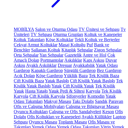
MOBİLYA
Salon ve Oturma Odası
TV Ünitesi ve Sehpası
Tv
Üniteleri
TV Sehpası
Oturma Grupları
Koltuk ve Kanepeler
Koltuk Takımları
Köşe Koltuklar
Tekli Koltuk ve Berjerler
Çekyat
Armut Koltuklar
Masaj Koltuğu
Puf
Bank ve
Benchler
Sallanan Koltuk
Kitaplık
Sehpalar
Zigon Sehpalar
Orta Sehpalar
Yan Sehpalar
Gazetelik
Antre ve Hol
Çok
Amaçlı Dolap
Portmantolar
Askılıklar
Kapı Askısı
Duvar
Askısı
Ayaklı Askılıklar
Dresuar
Ayakkabılık
Yatak Odası
Gardırop
Kapaklı Gardırop
Sürgülü Gardırop
Bez Gardırop
Açık Dolap
Köşe Gardırop
Yüklük
Baza
Tek Kişilik Baza
Çift Kişilik Baza
Yatak Başlığı
Çift Kişilik Yatak Başlığı
Tek
Kişilik Yatak Başlığı
Yatak
Çift Kişilik Yatak
Tek Kişilik
Yatak
Hasta Yatağı
Yatak Pedi & Şiltesi
Karyola
Tek Kişilik
Karyola
Çift Kişilik Karyola
Şifonyerler
Komodin
Yatak
Odası Takımları
Makyaj Masası
Takı Dolabı
Sandık
Paravan
Ofis ve Çalışma Mobilyaları
Çalışma ve Bilgisayar Masası
Oyuncu Koltukları
Çalışma ve Ofis Sandalyeleri
Keson
Ofis
Dolabı
Ofis Koltukları ve Kanepeleri
Ayaklı Küllükler
Laptop
Sehpası
Oyuncu Masası
Toplantı Masası
Ofis Masası ve
Takımları
Yemek Odası
Yemek Odası Takımları
Vitrin
Yemek