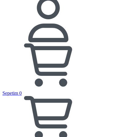
Sepetim
0