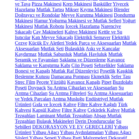
ve Tava
Pizza Makinesi
Krep Makinesi
Basküller
Yiyecek
Hazırlama
Mutfak Tartısı
Mikser
Kıyma Makinesi
Blender
Doğrayıcı ve Rondolar
Meyve Kurutma Makinesi
Dondurma
Makinesi
Hamur Yoğurma Makinesi ve Mutfak Şefleri
Yoğurt
Makinesi
Mutfak Robotu
İçecek Hazırlama
Narenciye
Sıkacağı
Çay Makineleri
Kahve Makinesi
Kettle ve Su
Isıtıcılar
Katı Meyve Sıkacağı
Elektrikli Semaver
Elektrikli
Cezve
Küçük Ev Aletleri Yedek Parça ve Aksesuarları
Mutfak
Aksesuarları
Mutfak Seti
Bulaşıklık
Askı ve Kancalar
Kaydırmaz
Mutfak Sabunluk
Mutfak Havluluk
Mutfak
Seramik ve Fayansları
Saklama ve Düzenleme
Kavanoz
Saklama ve Karıştırma Kabı
Çöp Poşeti
Sebzelikler
Saklama
Bonesi ve Kapağı
Mutfak Raf Düzenleyici
Poşetlik
Kaşıklık
Beslenme Kutusu
Damacana Pompası
Ekmeklik
Sefer Tası
Streç Film
Peçete Yüzüğü
Kavanoz Kapağı
Pipet
Buzdolabı
Poşeti
Doypack
Su Arıtma Cihazları ve Aksesuarları
Su
Arıtma Cihazları
Su Arıtma Filtreleri
Su Arıtma Aksesuarları
ve Yedek Parçaları
Arıtma Musluğu
Endüstriyel Mutfak
Ürünleri
Gıda ve İçecek
Kahve
Filtre Kahve Kağıdı
Türk
Kahvesi
Kapsül Kahve
Filtre Kahve
Çekirdek Kahve
Mutfak
Tezgahları
Laminant Mutfak Tezgahları
Ahşap Mutfak
Tezgahları
Bulaşık Makineleri
Derin Dondurucular
Su
Sebilleri
DEKORASYON VE EV GEREÇLERİ
Yılbaşı
Ürünleri
Yılbaşı Ağacı
Yılbaşı Aydınlatmaları
Yılbaşı Ağacı
Süsleri
Yılbaşı Sepeti
Yılbaşı Parti Malzemeleri
Dekoratif