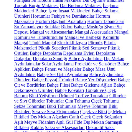
Pompası
Su Motoru
Hasat Makinesi
Dal Öğütme Makinesi
Toprak Burgu Makinesi
Dal Budama Makinesi
İlaçlama
Makineleri
Bahçe İş ve İnşaat Makineleri
Bahçe Sulama
Ürünleri
Hortumlar
Fıskiye ve Damlatıcılar
Hortum
Makaraları
Hortum Bağlantı Aparatları
Hortum Tabancaları
Su Zamanlayıcı
Sulaklar
Bidon
Bahçe Musluğu
Şişme Su
Deposu
Mangal ve Aksesuarları
Mangal Aksesuarları
Mangal
Kömürü ve Tutuşturucular
Mangal ve Barbekü
Kömürlü
Mangal
Tüplü Mangal
Elektrikli Izgara
Pürmüz
Piknik
Malzemeleri
Piknik Sepetleri
Piknik Seti
Semaver
Piknik
Örtüleri
Bahçe Depolama
Depolama Evleri
Depolama
Dolapları
Depolama Sandığı
Bahçe Aydınlatma
Dış Mekan
Aydınlatmalar
Solar Aydınlatma
Projektör ve Sensörler
Bahçe
Aplikleri
Bahçe Feneri ve Meşaleler
Bahçe Masa Üstü
Aydınlatma
Bahçe Set Üstü Aydınlatma
Bahçe Aydınlatma
Direkleri
Bahçe Peyzaj Ürünleri
Bahçe Yer Döşemeleri
Bahçe
Çit ve Bordürleri
Bahçe Filesi
Bahçe Gizleme Ağları
Bahçe
Dekorasyon Ürünleri
Bahçe Kovaları
Toprak ve Çiçek
Bakımı
Bitki Yetiştirme Ürünleri
Torf ve Topraklar
Gübreler
ve Sıvı Gübreler
Tohumlar
Çim Tohumu
Çiçek Tohumu
Sebze Tohumları
Bitki Tohumları
Meyve Tohumu
Bitki
Besinleri
Sera ve Sera Ekipmanları
Çiçek ve Bitki
İç Mekan
Bitkileri
Dış Mekan Ağaçları
Canlı Çiçek
Çiçek Soğanları
Aşılı Meyve Fidanları
Aşılı Gül
Fide
Dış Mekan Sarmaşık
Bitkileri
Kaktüs
Saksı ve Aksesuarları
Dekoratif Saksı