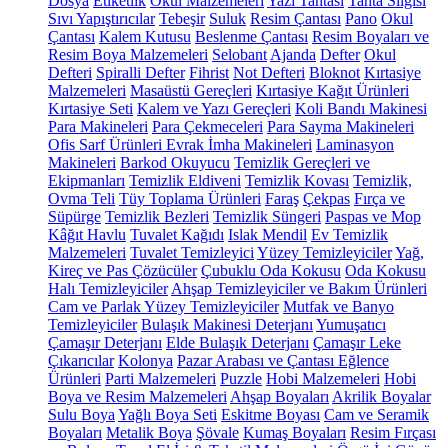
Dosya
Etiketlik
Okul Malzemeleri
Yazı Tahtası
Tahta Silgisi
Sıvı Yapıştırıcılar
Tebeşir
Suluk
Resim Çantası
Pano
Okul
Çantası
Kalem Kutusu
Beslenme Çantası
Resim Boyaları ve
Resim Boya Malzemeleri
Selobant
Ajanda
Defter
Okul
Defteri
Spiralli Defter
Fihrist
Not Defteri
Bloknot
Kırtasiye
Malzemeleri
Masaüstü Gereçleri
Kırtasiye Kağıt Ürünleri
Kırtasiye Seti
Kalem ve Yazı Gereçleri
Koli Bandı Makinesi
Para Makineleri
Para Çekmeceleri
Para Sayma Makineleri
Ofis Sarf Ürünleri
Evrak İmha Makineleri
Laminasyon
Makineleri
Barkod Okuyucu
Temizlik Gereçleri ve
Ekipmanları
Temizlik Eldiveni
Temizlik Kovası
Temizlik,
Ovma Teli
Tüy Toplama Ürünleri
Faraş
Çekpas
Fırça ve
Süpürge
Temizlik Bezleri
Temizlik Süngeri
Paspas ve Mop
Kâğıt Havlu
Tuvalet Kağıdı
Islak Mendil
Ev Temizlik
Malzemeleri
Tuvalet Temizleyici
Yüzey Temizleyiciler
Yağ,
Kireç ve Pas Çözücüler
Çubuklu Oda Kokusu
Oda Kokusu
Halı Temizleyiciler
Ahşap Temizleyiciler ve Bakım Ürünleri
Cam ve Parlak Yüzey Temizleyiciler
Mutfak ve Banyo
Temizleyiciler
Bulaşık Makinesi Deterjanı
Yumuşatıcı
Çamaşır Deterjanı
Elde Bulaşık Deterjanı
Çamaşır Leke
Çıkarıcılar
Kolonya
Pazar Arabası ve Çantası
Eğlence
Ürünleri
Parti Malzemeleri
Puzzle
Hobi Malzemeleri
Hobi
Boya ve Resim Malzemeleri
Ahşap Boyaları
Akrilik Boyalar
Sulu Boya
Yağlı Boya Seti
Eskitme Boyası
Cam ve Seramik
Boyaları
Metalik Boya
Şövale
Kumaş Boyaları
Resim Fırçası