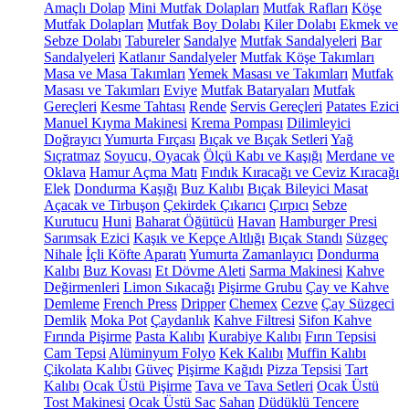
Amaçlı Dolap
Mini Mutfak Dolapları
Mutfak Rafları
Köşe
Mutfak Dolapları
Mutfak Boy Dolabı
Kiler Dolabı
Ekmek ve
Sebze Dolabı
Tabureler
Sandalye
Mutfak Sandalyeleri
Bar
Sandalyeleri
Katlanır Sandalyeler
Mutfak Köşe Takımları
Masa ve Masa Takımları
Yemek Masası ve Takımları
Mutfak
Masası ve Takımları
Eviye
Mutfak Bataryaları
Mutfak
Gereçleri
Kesme Tahtası
Rende
Servis Gereçleri
Patates Ezici
Manuel Kıyma Makinesi
Krema Pompası
Dilimleyici
Doğrayıcı
Yumurta Fırçası
Bıçak ve Bıçak Setleri
Yağ
Sıçratmaz
Soyucu, Oyacak
Ölçü Kabı ve Kaşığı
Merdane ve
Oklava
Hamur Açma Matı
Fındık Kıracağı ve Ceviz Kıracağı
Elek
Dondurma Kaşığı
Buz Kalıbı
Bıçak Bileyici Masat
Açacak ve Tirbuşon
Çekirdek Çıkarıcı
Çırpıcı
Sebze
Kurutucu
Huni
Baharat Öğütücü
Havan
Hamburger Presi
Sarımsak Ezici
Kaşık ve Kepçe Altlığı
Bıçak Standı
Süzgeç
Nihale
İçli Köfte Aparatı
Yumurta Zamanlayıcı
Dondurma
Kalıbı
Buz Kovası
Et Dövme Aleti
Sarma Makinesi
Kahve
Değirmenleri
Limon Sıkacağı
Pişirme Grubu
Çay ve Kahve
Demleme
French Press
Dripper
Chemex
Cezve
Çay Süzgeci
Demlik
Moka Pot
Çaydanlık
Kahve Filtresi
Sifon Kahve
Fırında Pişirme
Pasta Kalıbı
Kurabiye Kalıbı
Fırın Tepsisi
Cam Tepsi
Alüminyum Folyo
Kek Kalıbı
Muffin Kalıbı
Çikolata Kalıbı
Güveç
Pişirme Kağıdı
Pizza Tepsisi
Tart
Kalıbı
Ocak Üstü Pişirme
Tava ve Tava Setleri
Ocak Üstü
Tost Makinesi
Ocak Üstü Sac
Sahan
Düdüklü Tencere