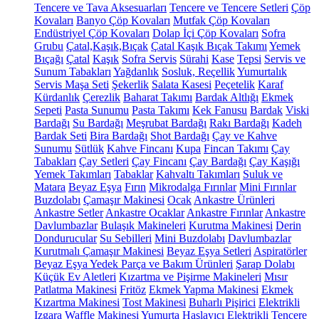
Tencere ve Tava Aksesuarları
Tencere ve Tencere Setleri
Çöp
Kovaları
Banyo Çöp Kovaları
Mutfak Çöp Kovaları
Endüstriyel Çöp Kovaları
Dolap İçi Çöp Kovaları
Sofra
Grubu
Çatal,Kaşık,Bıçak
Çatal Kaşık Bıçak Takımı
Yemek
Bıçağı
Çatal
Kaşık
Sofra Servis
Sürahi
Kase
Tepsi
Servis ve
Sunum Tabakları
Yağdanlık
Sosluk, Reçellik
Yumurtalık
Servis Maşa Seti
Şekerlik
Salata Kasesi
Peçetelik
Karaf
Kürdanlık
Çerezlik
Baharat Takımı
Bardak Altlığı
Ekmek
Sepeti
Pasta Sunumu
Pasta Takımı
Kek Fanusu
Bardak
Viski
Bardağı
Su Bardağı
Meşrubat Bardağı
Rakı Bardağı
Kadeh
Bardak Seti
Bira Bardağı
Shot Bardağı
Çay ve Kahve
Sunumu
Sütlük
Kahve Fincanı
Kupa
Fincan Takımı
Çay
Tabakları
Çay Setleri
Çay Fincanı
Çay Bardağı
Çay Kaşığı
Yemek Takımları
Tabaklar
Kahvaltı Takımları
Suluk ve
Matara
Beyaz Eşya
Fırın
Mikrodalga Fırınlar
Mini Fırınlar
Buzdolabı
Çamaşır Makinesi
Ocak
Ankastre Ürünleri
Ankastre Setler
Ankastre Ocaklar
Ankastre Fırınlar
Ankastre
Davlumbazlar
Bulaşık Makineleri
Kurutma Makinesi
Derin
Dondurucular
Su Sebilleri
Mini Buzdolabı
Davlumbazlar
Kurutmalı Çamaşır Makinesi
Beyaz Eşya Setleri
Aspiratörler
Beyaz Eşya Yedek Parça ve Bakım Ürünleri
Şarap Dolabı
Küçük Ev Aletleri
Kızartma ve Pişirme Makineleri
Mısır
Patlatma Makinesi
Fritöz
Ekmek Yapma Makinesi
Ekmek
Kızartma Makinesi
Tost Makinesi
Buharlı Pişirici
Elektrikli
Izgara
Waffle Makinesi
Yumurta Haşlayıcı
Elektrikli Tencere