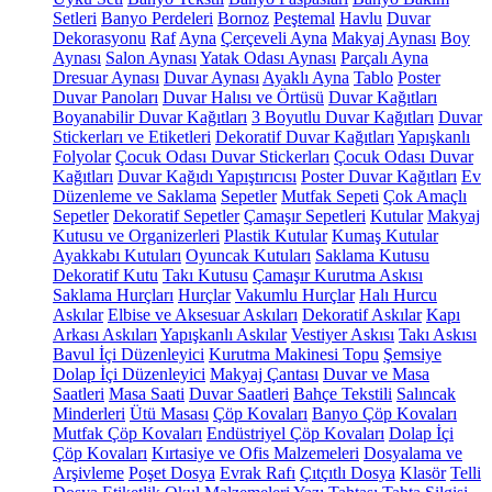
Setleri
Banyo Perdeleri
Bornoz
Peştemal
Havlu
Duvar
Dekorasyonu
Raf
Ayna
Çerçeveli Ayna
Makyaj Aynası
Boy
Aynası
Salon Aynası
Yatak Odası Aynası
Parçalı Ayna
Dresuar Aynası
Duvar Aynası
Ayaklı Ayna
Tablo
Poster
Duvar Panoları
Duvar Halısı ve Örtüsü
Duvar Kağıtları
Boyanabilir Duvar Kağıtları
3 Boyutlu Duvar Kağıtları
Duvar
Stickerları ve Etiketleri
Dekoratif Duvar Kağıtları
Yapışkanlı
Folyolar
Çocuk Odası Duvar Stickerları
Çocuk Odası Duvar
Kağıtları
Duvar Kağıdı Yapıştırıcısı
Poster Duvar Kağıtları
Ev
Düzenleme ve Saklama
Sepetler
Mutfak Sepeti
Çok Amaçlı
Sepetler
Dekoratif Sepetler
Çamaşır Sepetleri
Kutular
Makyaj
Kutusu ve Organizerleri
Plastik Kutular
Kumaş Kutular
Ayakkabı Kutuları
Oyuncak Kutuları
Saklama Kutusu
Dekoratif Kutu
Takı Kutusu
Çamaşır Kurutma Askısı
Saklama Hurçları
Hurçlar
Vakumlu Hurçlar
Halı Hurcu
Askılar
Elbise ve Aksesuar Askıları
Dekoratif Askılar
Kapı
Arkası Askıları
Yapışkanlı Askılar
Vestiyer Askısı
Takı Askısı
Bavul İçi Düzenleyici
Kurutma Makinesi Topu
Şemsiye
Dolap İçi Düzenleyici
Makyaj Çantası
Duvar ve Masa
Saatleri
Masa Saati
Duvar Saatleri
Bahçe Tekstili
Salıncak
Minderleri
Ütü Masası
Çöp Kovaları
Banyo Çöp Kovaları
Mutfak Çöp Kovaları
Endüstriyel Çöp Kovaları
Dolap İçi
Çöp Kovaları
Kırtasiye ve Ofis Malzemeleri
Dosyalama ve
Arşivleme
Poşet Dosya
Evrak Rafı
Çıtçıtlı Dosya
Klasör
Telli