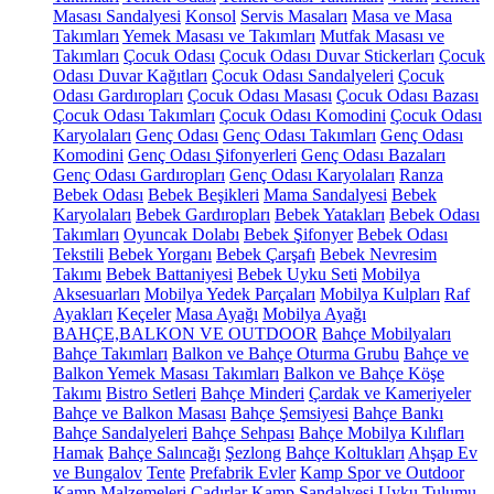
Masası Sandalyesi
Konsol
Servis Masaları
Masa ve Masa
Takımları
Yemek Masası ve Takımları
Mutfak Masası ve
Takımları
Çocuk Odası
Çocuk Odası Duvar Stickerları
Çocuk
Odası Duvar Kağıtları
Çocuk Odası Sandalyeleri
Çocuk
Odası Gardıropları
Çocuk Odası Masası
Çocuk Odası Bazası
Çocuk Odası Takımları
Çocuk Odası Komodini
Çocuk Odası
Karyolaları
Genç Odası
Genç Odası Takımları
Genç Odası
Komodini
Genç Odası Şifonyerleri
Genç Odası Bazaları
Genç Odası Gardıropları
Genç Odası Karyolaları
Ranza
Bebek Odası
Bebek Beşikleri
Mama Sandalyesi
Bebek
Karyolaları
Bebek Gardıropları
Bebek Yatakları
Bebek Odası
Takımları
Oyuncak Dolabı
Bebek Şifonyer
Bebek Odası
Tekstili
Bebek Yorganı
Bebek Çarşafı
Bebek Nevresim
Takımı
Bebek Battaniyesi
Bebek Uyku Seti
Mobilya
Aksesuarları
Mobilya Yedek Parçaları
Mobilya Kulpları
Raf
Ayakları
Keçeler
Masa Ayağı
Mobilya Ayağı
BAHÇE,BALKON VE OUTDOOR
Bahçe Mobilyaları
Bahçe Takımları
Balkon ve Bahçe Oturma Grubu
Bahçe ve
Balkon Yemek Masası Takımları
Balkon ve Bahçe Köşe
Takımı
Bistro Setleri
Bahçe Minderi
Çardak ve Kameriyeler
Bahçe ve Balkon Masası
Bahçe Şemsiyesi
Bahçe Bankı
Bahçe Sandalyeleri
Bahçe Sehpası
Bahçe Mobilya Kılıfları
Hamak
Bahçe Salıncağı
Şezlong
Bahçe Koltukları
Ahşap Ev
ve Bungalov
Tente
Prefabrik Evler
Kamp Spor ve Outdoor
Kamp Malzemeleri
Çadırlar
Kamp Sandalyesi
Uyku Tulumu