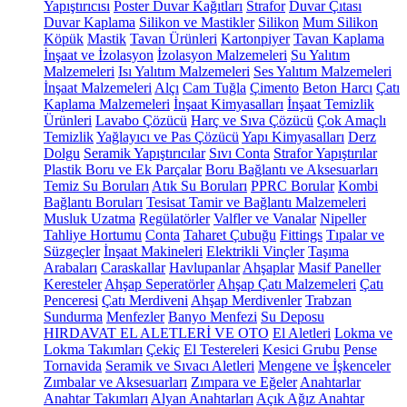
Yapıştırıcısı
Poster Duvar Kağıtları
Strafor
Duvar Çıtası
Duvar Kaplama
Silikon ve Mastikler
Silikon
Mum Silikon
Köpük
Mastik
Tavan Ürünleri
Kartonpiyer
Tavan Kaplama
İnşaat ve İzolasyon
İzolasyon Malzemeleri
Su Yalıtım
Malzemeleri
Isı Yalıtım Malzemeleri
Ses Yalıtım Malzemeleri
İnşaat Malzemeleri
Alçı
Cam Tuğla
Çimento
Beton Harcı
Çatı
Kaplama Malzemeleri
İnşaat Kimyasalları
İnşaat Temizlik
Ürünleri
Lavabo Çözücü
Harç ve Sıva Çözücü
Çok Amaçlı
Temizlik
Yağlayıcı ve Pas Çözücü
Yapı Kimyasalları
Derz
Dolgu
Seramik Yapıştırıcılar
Sıvı Conta
Strafor Yapıştırılar
Plastik Boru ve Ek Parçalar
Boru Bağlantı ve Aksesuarları
Temiz Su Boruları
Atık Su Boruları
PPRC Borular
Kombi
Bağlantı Boruları
Tesisat Tamir ve Bağlantı Malzemeleri
Musluk Uzatma
Regülatörler
Valfler ve Vanalar
Nipeller
Tahliye Hortumu
Conta
Taharet Çubuğu
Fittings
Tıpalar ve
Süzgeçler
İnşaat Makineleri
Elektrikli Vinçler
Taşıma
Arabaları
Caraskallar
Havlupanlar
Ahşaplar
Masif Paneller
Keresteler
Ahşap Seperatörler
Ahşap Çatı Malzemeleri
Çatı
Penceresi
Çatı Merdiveni
Ahşap Merdivenler
Trabzan
Sundurma
Menfezler
Banyo Menfezi
Su Deposu
HIRDAVAT EL ALETLERİ VE OTO
El Aletleri
Lokma ve
Lokma Takımları
Çekiç
El Testereleri
Kesici Grubu
Pense
Tornavida
Seramik ve Sıvacı Aletleri
Mengene ve İşkenceler
Zımbalar ve Aksesuarları
Zımpara ve Eğeler
Anahtarlar
Anahtar Takımları
Alyan Anahtarları
Açık Ağız Anahtar