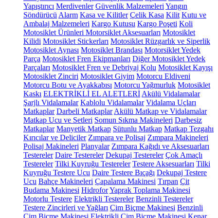
Yapıştırıcı
Merdivenler
Güvenlik Malzemeleri
Yangın
Söndürücü
Alarm
Kasa ve Kilitler
Çelik Kasa
Kilit
Kutu ve
Ambalaj Malzemeleri
Kargo Kutusu
Kargo Poşeti
Koli
Motosiklet Ürünleri
Motorsiklet Aksesuarları
Motosiklet
Kilidi
Motosiklet Stickerları
Motosiklet Rüzgarlık ve Siperlik
Motosiklet Aynası
Motosiklet Brandası
Motorsiklet Yedek
Parça
Motosiklet Fren Ekipmanları
Diğer Motosiklet Yedek
Parçaları
Motosiklet Fren ve Debriyaj Kolu
Motosiklet Kayışı
Motosiklet Zinciri
Motosiklet Giyim
Motorcu Eldiveni
Motorcu Botu ve Ayakkabısı
Motorcu Yağmurluk
Motosiklet
Kaskı
ELEKTRİKLİ EL ALETLERİ
Akülü Vidalamalar
Şarjlı Vidalamalar
Kablolu Vidalamalar
Vidalama Uçları
Matkaplar
Darbeli Matkaplar
Akülü Matkap ve Vidalamalar
Matkap Ucu ve Setleri
Somun Sıkma Makineleri
Darbesiz
Matkaplar
Manyetik Matkap
Sütunlu Matkap
Matkap Tezgahı
Kırıcılar ve Deliciler
Zımpara ve Polisaj
Zımpara Makineleri
Polisaj Makineleri
Planyalar
Zımpara Kağıdı ve Aksesuarları
Testereler
Daire Testereler
Dekupaj Testereler
Çok Amaçlı
Testereler
Tilki Kuyruğu Testereler
Testere Aksesuarları
Tilki
Kuyruğu Testere Ucu
Daire Testere Bıçağı
Dekupaj Testere
Ucu
Bahçe Makineleri
Çapalama Makinesi
Tırpan
Çit
Budama Makinesi
Hidrofor
Yaprak Toplama Makinesi
Motorlu Testere
Elektrikli Testereler
Benzinli Testereler
Testere Zincirleri ve Yağları
Çim Biçme Makinesi
Benzinli
Çim Biçme Makinesi
Elektrikli Çim Biçme Makinesi
Kenar