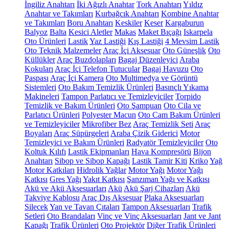
İngiliz Anahtarı
İki Ağızlı Anahtar
Tork Anahtarı
Yıldız
Anahtar ve Takımları
Kurbağcık Anahtarı
Kombine Anahtar
ve Takımları
Boru Anahtarı
Keskiler
Keser
Kargaburun
Balyoz
Balta
Kesici Aletler
Makas
Maket Bıçağı
Iskarpela
Oto Ürünleri
Lastik
Yaz Lastiği
Kış Lastiği
4 Mevsim Lastik
Oto Teknik Malzemeler
Araç İçi Aksesuar
Oto Güneşlik
Oto
Küllükler
Araç Buzdolapları
Bagaj Düzenleyici
Araba
Kokuları
Araç İçi Telefon Tutucular
Bagaj Havuzu
Oto
Paspası
Araç İçi Kamera
Oto Multimedya ve Görüntü
Sistemleri
Oto Bakım Temizlik Ürünleri
Basınçlı Yıkama
Makineleri
Tampon Parlatıcı ve Temizleyiciler
Torpido
Temizlik ve Bakım Ürünleri
Oto Şampuan
Oto Cila ve
Parlatıcı Ürünleri
Polyester Macun
Oto Cam Bakım Ürünleri
ve Temizleyiciler
Mikrofiber Bez
Araç Temizlik Seti
Araç
Boyaları
Araç Süpürgeleri
Araba Çizik Giderici
Motor
Temizleyici ve Bakım Ürünleri
Radyatör Temizleyiciler
Oto
Koltuk Kılıfı
Lastik Ekipmanları
Hava Kompresörü
Bijon
Anahtarı
Sibop ve Sibop Kapağı
Lastik Tamir Kiti
Kriko
Yağ
Motor Katkıları
Hidrolik Yağlar
Motor Yağı
Motor Yağı
Katkısı
Gres Yağı
Yakıt Katkısı
Şanzıman Yağı ve Katkısı
Akü ve Akü Aksesuarları
Akü
Akü Şarj Cihazları
Akü
Takviye Kablosu
Araç Dış Aksesuar
Plaka Aksesuarları
Silecek
Yan ve Tavan Çıtaları
Tampon Aksesuarları
Trafik
Setleri
Oto Brandaları
Vinç ve Vinç Aksesuarları
Jant ve Jant
Kapağı
Trafik Ürünleri
Oto Projektör
Diğer Trafik Ürünleri