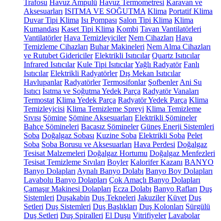
Trafosu
Havuz Ampulü
Havuz Termometresi
Karavan ve
Aksesuarları
ISITMA VE SOĞUTMA
Klima
Portatif Klima
Duvar Tipi Klima
Isı Pompası
Salon Tipi Klima
Klima
Kumandası
Kaset Tipi Klima
Kombi
Tavan Vantilatörleri
Vantilatörler
Hava Temizleyiciler
Nem Cihazları
Hava
Temizleme Cihazları
Buhar Makineleri
Nem Alma Cihazları
ve Rutubet Gidericiler
Elektrikli Isıtıcılar
Quartz Isıtıcılar
Infrared Isıtıcılar
Kule Tipi Isıtıcılar
Yağlı Radyatör
Fanlı
Isıtıcılar
Elektrikli Radyatörler
Dış Mekan Isıtıcılar
Havlupanlar
Radyatörler
Termosifonlar
Şofbenler
Ani Su
Isıtıcı
Isıtma ve Soğutma Yedek Parça
Radyatör Vanaları
Termostat
Klima Yedek Parça
Radyatör Yedek Parça
Klima
Temizleyicisi
Klima Temizleme Spreyi
Klima Temizleme
Sıvısı
Şömine
Şömine Aksesuarları
Elektrikli Şömineler
Bahçe Şömineleri
Bacasız Şömineler
Güneş Enerji Sistemleri
Soba
Doğalgaz Sobası
Kuzine Soba
Elektrikli Soba
Pelet
Soba
Soba Borusu ve Aksesuarları
Hava Perdesi
Doğalgaz
Tesisat Malzemeleri
Doğalgaz Hortumu
Doğalgaz Menfezleri
Tesisat Temizleme Sıvıları
Boyler
Kalorifer Kazanı
BANYO
Banyo Dolapları
Aynalı Banyo Dolabı
Banyo Boy Dolapları
Lavabolu Banyo Dolapları
Çok Amaçlı Banyo Dolapları
Çamaşır Makinesi Dolapları
Ecza Dolabı
Banyo Rafları
Duş
Sistemleri
Duşakabin
Duş Tekneleri
Jakuziler
Küvet
Duş
Setleri
Duş Sistemleri
Duş Başlıkları
Duş Kolonları
Sürgülü
Duş Setleri
Duş Spiralleri
El Duşu
Vitrifiyeler
Lavabolar