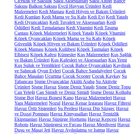
Çiçeklik ve Saksılık
Saksı Aksesuarları
Saksı Altlığı
Bahçe
Saksısı
Balkon Saksısı
Evcil Hayvan Ürünleri
Kedi
Malzemeleri
Kedi Maması
Kedi Hijyen ve Bakım Ürünleri
Kedi Kumları
Kedi Mama ve Su Kabı
Kedi Evi
Kedi Yatağı
Kedi Oyuncakları
Kedi Tuvaleti ve Aksesuarları
Kedi
Ödülleri
Kedi Tırmalaması
Kedi Vitamini
Kedi Taşıma
Çantası
Köpek Malzemeleri
Köpek Yatağı
Köpek Vitamini
Köpek Oyuncakları
Köpek Mama ve Su Kabı
Köpek
Güvenlik
Köpek Hijyen ve Bakım Ürünleri
Köpek Ödülleri
Köpek Maması
Köpek Kulübesi
Köpek Tasmaları
Köpek
Elbisesi
Köpek Kafesi
Kümesler
Kuş Malzemeleri
Kuş Sağlık
ve Bakım Ürünleri
Kuş Kafesleri ve Aksesuarları
Kuş Yemi
Kuş Suluk ve Yemlikleri
Çocuk Bahçe Oyuncakları
Kaydırak
ve Salıncak
Oyun Evleri
Çocuk Bahçe Sandalyeleri
Çocuk
Bahçe Masaları
Uçurtma
Çocuk Scooter
Çocuk Kaykay
Su
Tabancası
Şişme Oyuncaklar
Akülü Araba
Su Aktivite
Ürünleri
Şişme Havuz
Şişme Deniz Yatağı
Şişme Deniz Topu
Can Yeleği
Can Simidi ve Deniz Simidi
Şişme Deniz Kolluğu
Şişme Bot
Havuz Bonesi
Kano
Havuz Malzemeleri
Havuz
Yapı Malzemeleri
Nozul
Havuz Kenar Izgarası
Havuz Filtresi
Havuz Örtü Sistemleri
Su Perdesi
Havuz Dip Süzgeç
Havuz
ve Dozaj Pompası
Havuz Kimyasalları
Havuz Temizlik
Ekipmanları
Havuz Süpürge Hortumu
Havuz Kepçesi
Havuz
Robotu
Havuz Süpürgesi ve Fırçası
Havuz Merdiveni
Havuz
Duşu ve Masaj Jeti
Havuz Aydınlatma ve Isıtma
Havuz