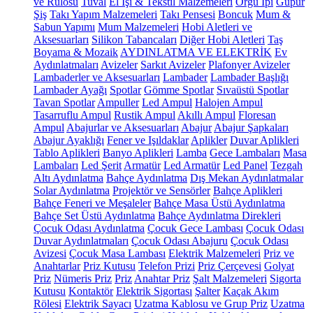
ve Rulosu
Tuval
El İşi & Tekstil Malzemeleri
Örgü İpi
Güpür
Şiş
Takı Yapım Malzemeleri
Takı Pensesi
Boncuk
Mum &
Sabun Yapımı
Mum Malzemeleri
Hobi Aletleri ve
Aksesuarları
Silikon Tabancaları
Diğer Hobi Aletleri
Taş
Boyama & Mozaik
AYDINLATMA VE ELEKTRİK
Ev
Aydınlatmaları
Avizeler
Sarkıt Avizeler
Plafonyer Avizeler
Lambaderler ve Aksesuarları
Lambader
Lambader Başlığı
Lambader Ayağı
Spotlar
Gömme Spotlar
Sıvaüstü Spotlar
Tavan Spotlar
Ampuller
Led Ampul
Halojen Ampul
Tasarruflu Ampul
Rustik Ampul
Akıllı Ampul
Floresan
Ampul
Abajurlar ve Aksesuarları
Abajur
Abajur Şapkaları
Abajur Ayaklığı
Fener ve Işıldaklar
Aplikler
Duvar Aplikleri
Tablo Aplikleri
Banyo Aplikleri
Lamba
Gece Lambaları
Masa
Lambaları
Led Şerit
Armatür
Led Armatür
Led Panel
Tezgah
Altı Aydınlatma
Bahçe Aydınlatma
Dış Mekan Aydınlatmalar
Solar Aydınlatma
Projektör ve Sensörler
Bahçe Aplikleri
Bahçe Feneri ve Meşaleler
Bahçe Masa Üstü Aydınlatma
Bahçe Set Üstü Aydınlatma
Bahçe Aydınlatma Direkleri
Çocuk Odası Aydınlatma
Çocuk Gece Lambası
Çocuk Odası
Duvar Aydınlatmaları
Çocuk Odası Abajuru
Çocuk Odası
Avizesi
Çocuk Masa Lambası
Elektrik Malzemeleri
Priz ve
Anahtarlar
Priz Kutusu
Telefon Prizi
Priz Çerçevesi
Golyat
Priz
Nümeris Priz
Priz
Anahtar Priz
Şalt Malzemeleri
Sigorta
Kutusu
Kontaktör
Elektrik Sigortası
Şalter
Kaçak Akım
Rölesi
Elektrik Sayacı
Uzatma Kablosu ve Grup Priz
Uzatma