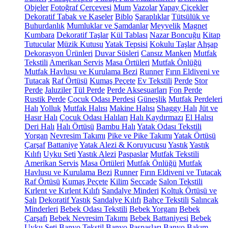
Objeler
Fotoğraf Çerçevesi
Mum
Vazolar
Yapay Çiçekler
Dekoratif Tabak ve Kaseler
Biblo
Şaraplıklar
Tütsülük ve
Buhurdanlık
Mumluklar ve Şamdanlar
Meyvelik
Magnet
Kumbara
Dekoratif Taşlar
Kül Tablası
Nazar Boncuğu
Kitap
Tutucular
Müzik Kutusu
Yatak Tepsisi
Kokulu Taşlar
Ahşap
Dekorasyon Ürünleri
Duvar Süsleri
Cansız Manken
Mutfak
Tekstili
Amerikan Servis
Masa Örtüleri
Mutfak Önlüğü
Mutfak Havlusu ve Kurulama Bezi
Runner
Fırın Eldiveni ve
Tutacak
Raf Örtüsü
Kumaş Peçete
Ev Tekstili
Perde
Stor
Perde
Jaluziler
Tül Perde
Perde Aksesuarları
Fon Perde
Rustik Perde
Çocuk Odası Perdesi
Güneşlik
Mutfak Perdeleri
Halı
Yolluk
Mutfak Halısı
Makine Halısı
Shaggy Halı
Jüt ve
Hasır Halı
Çocuk Odası Halıları
Halı Kaydırmazı
El Halısı
Deri Halı
Halı Örtüsü
Bambu Halı
Yatak Odası Tekstili
Yorgan
Nevresim Takımı
Pike ve Pike Takımı
Yatak Örtüsü
Çarşaf
Battaniye
Yatak Alezi & Koruyucusu
Yastık
Yastık
Kılıfı
Uyku Seti
Yastık Alezi
Paspaslar
Mutfak Tekstili
Amerikan Servis
Masa Örtüleri
Mutfak Önlüğü
Mutfak
Havlusu ve Kurulama Bezi
Runner
Fırın Eldiveni ve Tutacak
Raf Örtüsü
Kumaş Peçete
Kilim
Seccade
Salon Tekstili
Kırlent ve Kırlent Kılıfı
Sandalye Minderi
Koltuk Örtüsü ve
Şalı
Dekoratif Yastık
Sandalye Kılıfı
Bahçe Tekstili
Salıncak
Minderleri
Bebek Odası Tekstili
Bebek Yorganı
Bebek
Çarşafı
Bebek Nevresim Takımı
Bebek Battaniyesi
Bebek
Uyku Seti
Banyo Tekstil
Banyo Paspasları
Banyo Bakım