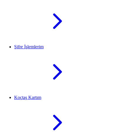
Şifre İşlemlerim
Koçtaş Kartım