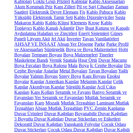
Kabloları
Çoklu Grup Prizleri
Kablolar
Kablo Aksesuarları
Akım Korumalı Priz
Kapı Zilleri
Pil ve Şarj Cihazları
Zaman
Saatleri
Elektronik Devre Elemanı
Fiş
Kablo Pabucu
Kablo
Yüksüğü
Elektronik Tamir Seti
Kablo Düzenleyiciler
Susta
Makaron Kablo
Kablo Klipsi
Klemens
Kroşe
Kablo
Toplayıcı
Kablo Kanalı
Adaptör
Duy
Buat Kutusu ve Kapağı
Aydınlatma Halatları ve Zincirleri
Enerji Sistemleri
Güneş
Paneli
Lityum Akü
Jel Akü
İnverter
Tavan Vantilatörleri
AHŞAP VE İNŞAAT
Ahşap Yer Döşeme
Parke
Parke Profil
ve Aksesuarları
Süpürgelik
Boya ve Boya Malzemeleri
Hobi
Boyaları
Tempare Boyası
Boya Malzemeleri
Tinerler
Maskeleme Bandı
Vernik
Spatula
Hışır Örtü
Duvar Macunu
Boya Fırçaları
Boya Rulosu
Mala
Boya
İç Cephe Boyalar
Dış
Cephe Boyalar
Astarlar
Metal Boyaları
Tavan Boyaları
Yağlı
Boyalar
Yalıtım Boyası
Sprey Boya
Kapı Boyası
Epoksi
Boyalar
Kapılar
Amerikan Kapılar
Melamin Kapılar
Çelik
Kapılar
Akordiyon Kapılar
Sürgülü Kapılar
Acil Çıkış
Kapıları
Kapı Kolları
Seramik ve Fayans
Banyo Seramik ve
Fayansları
Yer Seramik ve Fayansları
Mutfak Seramik ve
Fayansları
Karo
Mozaik
Mutfak Tezgahları
Laminant Mutfak
Tezgahları
Ahşap Mutfak Tezgahları
PVC Zemin Kaplama
Duvar Ürünleri
Duvar Kağıtları
Boyanabilir Duvar Kağıtları
3 Boyutlu Duvar Kağıtları
Duvar Stickerları ve Etiketleri
Dekoratif Duvar Kağıtları
Yapışkanlı Folyolar
Çocuk Odası
Duvar Stickerları
Çocuk Odası Duvar Kağıtları
Duvar Kağıdı