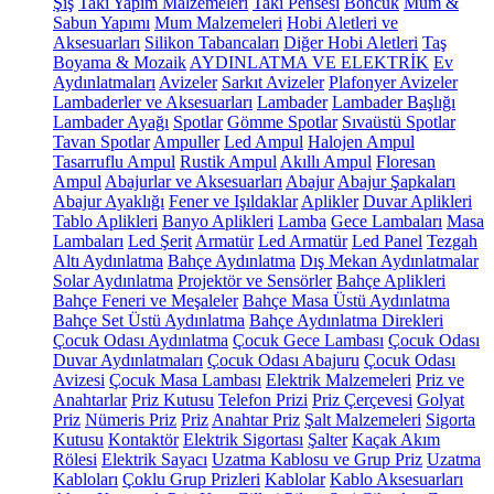
Şiş
Takı Yapım Malzemeleri
Takı Pensesi
Boncuk
Mum &
Sabun Yapımı
Mum Malzemeleri
Hobi Aletleri ve
Aksesuarları
Silikon Tabancaları
Diğer Hobi Aletleri
Taş
Boyama & Mozaik
AYDINLATMA VE ELEKTRİK
Ev
Aydınlatmaları
Avizeler
Sarkıt Avizeler
Plafonyer Avizeler
Lambaderler ve Aksesuarları
Lambader
Lambader Başlığı
Lambader Ayağı
Spotlar
Gömme Spotlar
Sıvaüstü Spotlar
Tavan Spotlar
Ampuller
Led Ampul
Halojen Ampul
Tasarruflu Ampul
Rustik Ampul
Akıllı Ampul
Floresan
Ampul
Abajurlar ve Aksesuarları
Abajur
Abajur Şapkaları
Abajur Ayaklığı
Fener ve Işıldaklar
Aplikler
Duvar Aplikleri
Tablo Aplikleri
Banyo Aplikleri
Lamba
Gece Lambaları
Masa
Lambaları
Led Şerit
Armatür
Led Armatür
Led Panel
Tezgah
Altı Aydınlatma
Bahçe Aydınlatma
Dış Mekan Aydınlatmalar
Solar Aydınlatma
Projektör ve Sensörler
Bahçe Aplikleri
Bahçe Feneri ve Meşaleler
Bahçe Masa Üstü Aydınlatma
Bahçe Set Üstü Aydınlatma
Bahçe Aydınlatma Direkleri
Çocuk Odası Aydınlatma
Çocuk Gece Lambası
Çocuk Odası
Duvar Aydınlatmaları
Çocuk Odası Abajuru
Çocuk Odası
Avizesi
Çocuk Masa Lambası
Elektrik Malzemeleri
Priz ve
Anahtarlar
Priz Kutusu
Telefon Prizi
Priz Çerçevesi
Golyat
Priz
Nümeris Priz
Priz
Anahtar Priz
Şalt Malzemeleri
Sigorta
Kutusu
Kontaktör
Elektrik Sigortası
Şalter
Kaçak Akım
Rölesi
Elektrik Sayacı
Uzatma Kablosu ve Grup Priz
Uzatma
Kabloları
Çoklu Grup Prizleri
Kablolar
Kablo Aksesuarları