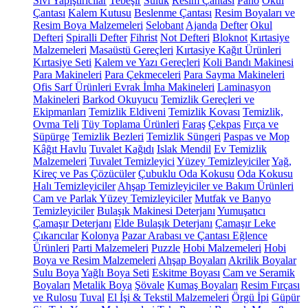
Sıvı Yapıştırıcılar
Tebeşir
Suluk
Resim Çantası
Pano
Okul
Çantası
Kalem Kutusu
Beslenme Çantası
Resim Boyaları ve
Resim Boya Malzemeleri
Selobant
Ajanda
Defter
Okul
Defteri
Spiralli Defter
Fihrist
Not Defteri
Bloknot
Kırtasiye
Malzemeleri
Masaüstü Gereçleri
Kırtasiye Kağıt Ürünleri
Kırtasiye Seti
Kalem ve Yazı Gereçleri
Koli Bandı Makinesi
Para Makineleri
Para Çekmeceleri
Para Sayma Makineleri
Ofis Sarf Ürünleri
Evrak İmha Makineleri
Laminasyon
Makineleri
Barkod Okuyucu
Temizlik Gereçleri ve
Ekipmanları
Temizlik Eldiveni
Temizlik Kovası
Temizlik,
Ovma Teli
Tüy Toplama Ürünleri
Faraş
Çekpas
Fırça ve
Süpürge
Temizlik Bezleri
Temizlik Süngeri
Paspas ve Mop
Kâğıt Havlu
Tuvalet Kağıdı
Islak Mendil
Ev Temizlik
Malzemeleri
Tuvalet Temizleyici
Yüzey Temizleyiciler
Yağ,
Kireç ve Pas Çözücüler
Çubuklu Oda Kokusu
Oda Kokusu
Halı Temizleyiciler
Ahşap Temizleyiciler ve Bakım Ürünleri
Cam ve Parlak Yüzey Temizleyiciler
Mutfak ve Banyo
Temizleyiciler
Bulaşık Makinesi Deterjanı
Yumuşatıcı
Çamaşır Deterjanı
Elde Bulaşık Deterjanı
Çamaşır Leke
Çıkarıcılar
Kolonya
Pazar Arabası ve Çantası
Eğlence
Ürünleri
Parti Malzemeleri
Puzzle
Hobi Malzemeleri
Hobi
Boya ve Resim Malzemeleri
Ahşap Boyaları
Akrilik Boyalar
Sulu Boya
Yağlı Boya Seti
Eskitme Boyası
Cam ve Seramik
Boyaları
Metalik Boya
Şövale
Kumaş Boyaları
Resim Fırçası
ve Rulosu
Tuval
El İşi & Tekstil Malzemeleri
Örgü İpi
Güpür