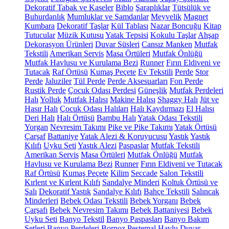
Dekoratif Tabak ve Kaseler
Biblo
Şaraplıklar
Tütsülük ve
Buhurdanlık
Mumluklar ve Şamdanlar
Meyvelik
Magnet
Kumbara
Dekoratif Taşlar
Kül Tablası
Nazar Boncuğu
Kitap
Tutucular
Müzik Kutusu
Yatak Tepsisi
Kokulu Taşlar
Ahşap
Dekorasyon Ürünleri
Duvar Süsleri
Cansız Manken
Mutfak
Tekstili
Amerikan Servis
Masa Örtüleri
Mutfak Önlüğü
Mutfak Havlusu ve Kurulama Bezi
Runner
Fırın Eldiveni ve
Tutacak
Raf Örtüsü
Kumaş Peçete
Ev Tekstili
Perde
Stor
Perde
Jaluziler
Tül Perde
Perde Aksesuarları
Fon Perde
Rustik Perde
Çocuk Odası Perdesi
Güneşlik
Mutfak Perdeleri
Halı
Yolluk
Mutfak Halısı
Makine Halısı
Shaggy Halı
Jüt ve
Hasır Halı
Çocuk Odası Halıları
Halı Kaydırmazı
El Halısı
Deri Halı
Halı Örtüsü
Bambu Halı
Yatak Odası Tekstili
Yorgan
Nevresim Takımı
Pike ve Pike Takımı
Yatak Örtüsü
Çarşaf
Battaniye
Yatak Alezi & Koruyucusu
Yastık
Yastık
Kılıfı
Uyku Seti
Yastık Alezi
Paspaslar
Mutfak Tekstili
Amerikan Servis
Masa Örtüleri
Mutfak Önlüğü
Mutfak
Havlusu ve Kurulama Bezi
Runner
Fırın Eldiveni ve Tutacak
Raf Örtüsü
Kumaş Peçete
Kilim
Seccade
Salon Tekstili
Kırlent ve Kırlent Kılıfı
Sandalye Minderi
Koltuk Örtüsü ve
Şalı
Dekoratif Yastık
Sandalye Kılıfı
Bahçe Tekstili
Salıncak
Minderleri
Bebek Odası Tekstili
Bebek Yorganı
Bebek
Çarşafı
Bebek Nevresim Takımı
Bebek Battaniyesi
Bebek
Uyku Seti
Banyo Tekstil
Banyo Paspasları
Banyo Bakım
Setleri
Banyo Perdeleri
Bornoz
Peştemal
Havlu
Duvar