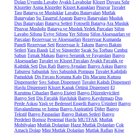
Dolap Uyumlu Lavabo
Ayaklı Lavabolar
Klozet
Duvara Sıfır
Klozetler
Asma Klozetler
Klozet Kapakları
Pisuvar
Tuvalet
Taşı
Batarya ve Musluklar
Lavabo Bataryaları
Mutfak
Bataryaları
Su Tasarruf Aparatı
Banyo Bataryaları
Musluk
Duş Bataryaları
Batarya Setleri
Fotoselli Batarya
Ara Musluk
Pisuvar Musluğu
Batarya ve Musluk Yedek Parçaları
Sifon
Lavabo Sifonu
Eviye Sifonu
Yer Sifonu
Sifon Aksesuarları ve
Parçaları
Rezervuar ve Aksesuarları
Rezervuar Kumanda
Paneli
Rezervuar Seti
Rezervuar İç Takımı
Banyo Bakım
Setleri
Yara Bandı
Lif ve Süngerler
Sıcak Su Torbası
Cımbız
Sabun
Tırnak Makası
Banyo Seramik ve Fayansları
Banyo
Aksesuarları
Tuvalet ve Klozet Fırçaları
Ayaklı Fırçalık ve
Kağıtlık Seti
Duş Rafı
Banyo Aynaları
Banyo Askısı
Banyo
Taburesi
Sabunluk
Sıvı Sabunluk Pompası
Tuvalet Kağıtlığı
Pamukluk
Diş Fırçası Koruma Kabı
Diş Macunu Kutusu
Dispenserler
Sıvı Sabun Dispenseri
Tuvalet Kağıdı Dispenseri
Havlu Dispenseri
Klozet Kapak Örtüsü Dispenseri
El
Kurutma Cihazları
Banyo Etajeri
Banyo Düzenleyicileri
Banyo Seti
Diş Fırçalık
Havluluk
Banyo Kaydırmazı
Duş
Perde Askısı
Yaşlı ve Bedensel Engelli Banyo Ürünleri
Banyo
Havalandırma ve Isıtma
Banyo Aspiratörü
Diğer
Banyo
Tekstil
Banyo Paspasları
Banyo Bakım Setleri
Banyo
Perdeleri
Bornoz
Peştemal
Havlu
MUTFAK
Mutfak
Mobilyaları
Mutfak Dolapları
Hazır Mutfak Dolapları
Çok
Amaçlı Dolap
Mini Mutfak Dolapları
Mutfak Rafları
Köşe