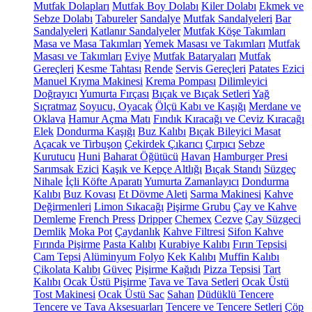
Mutfak Dolapları
Mutfak Boy Dolabı
Kiler Dolabı
Ekmek ve
Sebze Dolabı
Tabureler
Sandalye
Mutfak Sandalyeleri
Bar
Sandalyeleri
Katlanır Sandalyeler
Mutfak Köşe Takımları
Masa ve Masa Takımları
Yemek Masası ve Takımları
Mutfak
Masası ve Takımları
Eviye
Mutfak Bataryaları
Mutfak
Gereçleri
Kesme Tahtası
Rende
Servis Gereçleri
Patates Ezici
Manuel Kıyma Makinesi
Krema Pompası
Dilimleyici
Doğrayıcı
Yumurta Fırçası
Bıçak ve Bıçak Setleri
Yağ
Sıçratmaz
Soyucu, Oyacak
Ölçü Kabı ve Kaşığı
Merdane ve
Oklava
Hamur Açma Matı
Fındık Kıracağı ve Ceviz Kıracağı
Elek
Dondurma Kaşığı
Buz Kalıbı
Bıçak Bileyici Masat
Açacak ve Tirbuşon
Çekirdek Çıkarıcı
Çırpıcı
Sebze
Kurutucu
Huni
Baharat Öğütücü
Havan
Hamburger Presi
Sarımsak Ezici
Kaşık ve Kepçe Altlığı
Bıçak Standı
Süzgeç
Nihale
İçli Köfte Aparatı
Yumurta Zamanlayıcı
Dondurma
Kalıbı
Buz Kovası
Et Dövme Aleti
Sarma Makinesi
Kahve
Değirmenleri
Limon Sıkacağı
Pişirme Grubu
Çay ve Kahve
Demleme
French Press
Dripper
Chemex
Cezve
Çay Süzgeci
Demlik
Moka Pot
Çaydanlık
Kahve Filtresi
Sifon Kahve
Fırında Pişirme
Pasta Kalıbı
Kurabiye Kalıbı
Fırın Tepsisi
Cam Tepsi
Alüminyum Folyo
Kek Kalıbı
Muffin Kalıbı
Çikolata Kalıbı
Güveç
Pişirme Kağıdı
Pizza Tepsisi
Tart
Kalıbı
Ocak Üstü Pişirme
Tava ve Tava Setleri
Ocak Üstü
Tost Makinesi
Ocak Üstü Sac
Sahan
Düdüklü Tencere
Tencere ve Tava Aksesuarları
Tencere ve Tencere Setleri
Çöp