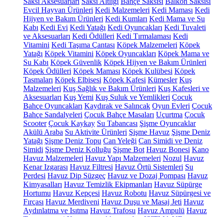
Saksı Aksesuarları
Saksı Altlığı
Bahçe Saksısı
Balkon Saksısı
Evcil Hayvan Ürünleri
Kedi Malzemeleri
Kedi Maması
Kedi
Hijyen ve Bakım Ürünleri
Kedi Kumları
Kedi Mama ve Su
Kabı
Kedi Evi
Kedi Yatağı
Kedi Oyuncakları
Kedi Tuvaleti
ve Aksesuarları
Kedi Ödülleri
Kedi Tırmalaması
Kedi
Vitamini
Kedi Taşıma Çantası
Köpek Malzemeleri
Köpek
Yatağı
Köpek Vitamini
Köpek Oyuncakları
Köpek Mama ve
Su Kabı
Köpek Güvenlik
Köpek Hijyen ve Bakım Ürünleri
Köpek Ödülleri
Köpek Maması
Köpek Kulübesi
Köpek
Tasmaları
Köpek Elbisesi
Köpek Kafesi
Kümesler
Kuş
Malzemeleri
Kuş Sağlık ve Bakım Ürünleri
Kuş Kafesleri ve
Aksesuarları
Kuş Yemi
Kuş Suluk ve Yemlikleri
Çocuk
Bahçe Oyuncakları
Kaydırak ve Salıncak
Oyun Evleri
Çocuk
Bahçe Sandalyeleri
Çocuk Bahçe Masaları
Uçurtma
Çocuk
Scooter
Çocuk Kaykay
Su Tabancası
Şişme Oyuncaklar
Akülü Araba
Su Aktivite Ürünleri
Şişme Havuz
Şişme Deniz
Yatağı
Şişme Deniz Topu
Can Yeleği
Can Simidi ve Deniz
Simidi
Şişme Deniz Kolluğu
Şişme Bot
Havuz Bonesi
Kano
Havuz Malzemeleri
Havuz Yapı Malzemeleri
Nozul
Havuz
Kenar Izgarası
Havuz Filtresi
Havuz Örtü Sistemleri
Su
Perdesi
Havuz Dip Süzgeç
Havuz ve Dozaj Pompası
Havuz
Kimyasalları
Havuz Temizlik Ekipmanları
Havuz Süpürge
Hortumu
Havuz Kepçesi
Havuz Robotu
Havuz Süpürgesi ve
Fırçası
Havuz Merdiveni
Havuz Duşu ve Masaj Jeti
Havuz
Aydınlatma ve Isıtma
Havuz Trafosu
Havuz Ampulü
Havuz