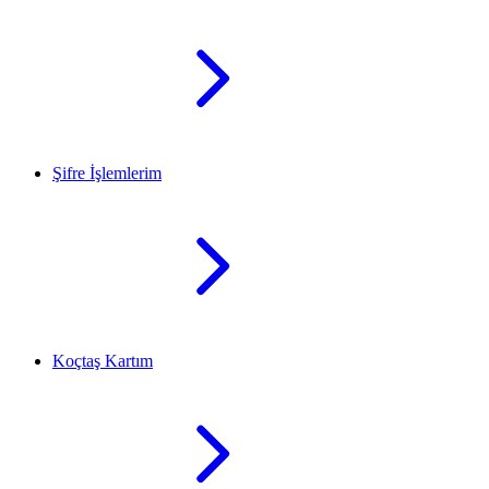
Şifre İşlemlerim
Koçtaş Kartım