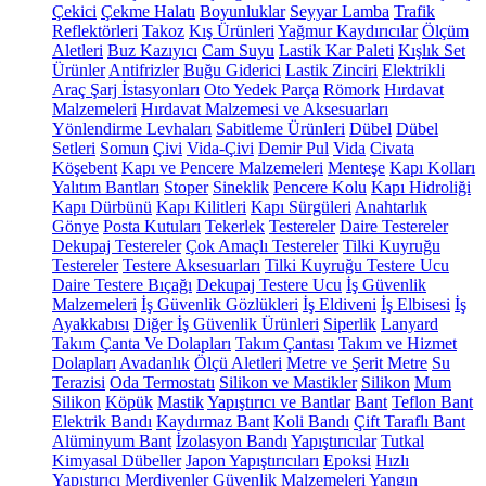
Çekici
Çekme Halatı
Boyunluklar
Seyyar Lamba
Trafik
Reflektörleri
Takoz
Kış Ürünleri
Yağmur Kaydırıcılar
Ölçüm
Aletleri
Buz Kazıyıcı
Cam Suyu
Lastik Kar Paleti
Kışlık Set
Ürünler
Antifrizler
Buğu Giderici
Lastik Zinciri
Elektrikli
Araç Şarj İstasyonları
Oto Yedek Parça
Römork
Hırdavat
Malzemeleri
Hırdavat Malzemesi ve Aksesuarları
Yönlendirme Levhaları
Sabitleme Ürünleri
Dübel
Dübel
Setleri
Somun
Çivi
Vida-Çivi
Demir Pul
Vida
Civata
Köşebent
Kapı ve Pencere Malzemeleri
Menteşe
Kapı Kolları
Yalıtım Bantları
Stoper
Sineklik
Pencere Kolu
Kapı Hidroliği
Kapı Dürbünü
Kapı Kilitleri
Kapı Sürgüleri
Anahtarlık
Gönye
Posta Kutuları
Tekerlek
Testereler
Daire Testereler
Dekupaj Testereler
Çok Amaçlı Testereler
Tilki Kuyruğu
Testereler
Testere Aksesuarları
Tilki Kuyruğu Testere Ucu
Daire Testere Bıçağı
Dekupaj Testere Ucu
İş Güvenlik
Malzemeleri
İş Güvenlik Gözlükleri
İş Eldiveni
İş Elbisesi
İş
Ayakkabısı
Diğer İş Güvenlik Ürünleri
Siperlik
Lanyard
Takım Çanta Ve Dolapları
Takım Çantası
Takım ve Hizmet
Dolapları
Avadanlık
Ölçü Aletleri
Metre ve Şerit Metre
Su
Terazisi
Oda Termostatı
Silikon ve Mastikler
Silikon
Mum
Silikon
Köpük
Mastik
Yapıştırıcı ve Bantlar
Bant
Teflon Bant
Elektrik Bandı
Kaydırmaz Bant
Koli Bandı
Çift Taraflı Bant
Alüminyum Bant
İzolasyon Bandı
Yapıştırıcılar
Tutkal
Kimyasal Dübeller
Japon Yapıştırıcıları
Epoksi
Hızlı
Yapıştırıcı
Merdivenler
Güvenlik Malzemeleri
Yangın