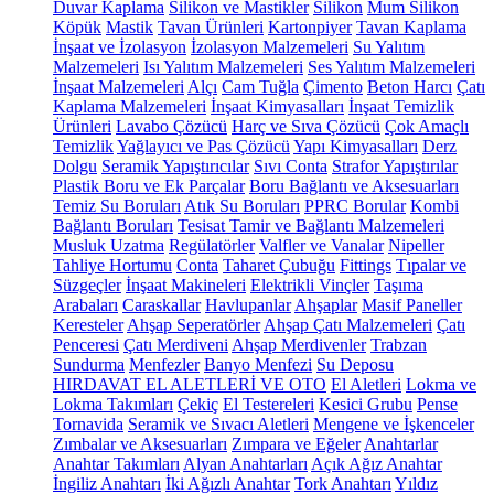
Duvar Kaplama
Silikon ve Mastikler
Silikon
Mum Silikon
Köpük
Mastik
Tavan Ürünleri
Kartonpiyer
Tavan Kaplama
İnşaat ve İzolasyon
İzolasyon Malzemeleri
Su Yalıtım
Malzemeleri
Isı Yalıtım Malzemeleri
Ses Yalıtım Malzemeleri
İnşaat Malzemeleri
Alçı
Cam Tuğla
Çimento
Beton Harcı
Çatı
Kaplama Malzemeleri
İnşaat Kimyasalları
İnşaat Temizlik
Ürünleri
Lavabo Çözücü
Harç ve Sıva Çözücü
Çok Amaçlı
Temizlik
Yağlayıcı ve Pas Çözücü
Yapı Kimyasalları
Derz
Dolgu
Seramik Yapıştırıcılar
Sıvı Conta
Strafor Yapıştırılar
Plastik Boru ve Ek Parçalar
Boru Bağlantı ve Aksesuarları
Temiz Su Boruları
Atık Su Boruları
PPRC Borular
Kombi
Bağlantı Boruları
Tesisat Tamir ve Bağlantı Malzemeleri
Musluk Uzatma
Regülatörler
Valfler ve Vanalar
Nipeller
Tahliye Hortumu
Conta
Taharet Çubuğu
Fittings
Tıpalar ve
Süzgeçler
İnşaat Makineleri
Elektrikli Vinçler
Taşıma
Arabaları
Caraskallar
Havlupanlar
Ahşaplar
Masif Paneller
Keresteler
Ahşap Seperatörler
Ahşap Çatı Malzemeleri
Çatı
Penceresi
Çatı Merdiveni
Ahşap Merdivenler
Trabzan
Sundurma
Menfezler
Banyo Menfezi
Su Deposu
HIRDAVAT EL ALETLERİ VE OTO
El Aletleri
Lokma ve
Lokma Takımları
Çekiç
El Testereleri
Kesici Grubu
Pense
Tornavida
Seramik ve Sıvacı Aletleri
Mengene ve İşkenceler
Zımbalar ve Aksesuarları
Zımpara ve Eğeler
Anahtarlar
Anahtar Takımları
Alyan Anahtarları
Açık Ağız Anahtar
İngiliz Anahtarı
İki Ağızlı Anahtar
Tork Anahtarı
Yıldız