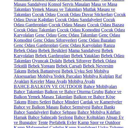
Masası Sandalyesi
Konsol
Servis Masaları
Masa ve Masa
Takımları
Yemek Masası ve Takımları
Mutfak Masası ve
Takımları
Çocuk Odası
Çocuk Odası Duvar Stickerları
Çocuk
Odası Duvar Kağıtları
Çocuk Odası Sandalyeleri
Çocuk
Odası Gardıropları
Çocuk Odası Masası
Çocuk Odası Bazası
Çocuk Odası Takımları
Çocuk Odası Komodini
Çocuk Odası
Karyolaları
Genç Odası
Genç Odası Takımları
Genç Odası
Komodini
Genç Odası Şifonyerleri
Genç Odası Bazaları
Genç Odası Gardıropları
Genç Odası Karyolaları
Ranza
Bebek Odası
Bebek Beşikleri
Mama Sandalyesi
Bebek
Karyolaları
Bebek Gardıropları
Bebek Yatakları
Bebek Odası
Takımları
Oyuncak Dolabı
Bebek Şifonyer
Bebek Odası
Tekstili
Bebek Yorganı
Bebek Çarşafı
Bebek Nevresim
Takımı
Bebek Battaniyesi
Bebek Uyku Seti
Mobilya
Aksesuarları
Mobilya Yedek Parçaları
Mobilya Kulpları
Raf
Ayakları
Keçeler
Masa Ayağı
Mobilya Ayağı
BAHÇE,BALKON VE OUTDOOR
Bahçe Mobilyaları
Bahçe Takımları
Balkon ve Bahçe Oturma Grubu
Bahçe ve
Balkon Yemek Masası Takımları
Balkon ve Bahçe Köşe
Takımı
Bistro Setleri
Bahçe Minderi
Çardak ve Kameriyeler
Bahçe ve Balkon Masası
Bahçe Şemsiyesi
Bahçe Bankı
Bahçe Sandalyeleri
Bahçe Sehpası
Bahçe Mobilya Kılıfları
Hamak
Bahçe Salıncağı
Şezlong
Bahçe Koltukları
Ahşap Ev
ve Bungalov
Tente
Prefabrik Evler
Kamp Spor ve Outdoor
Kamp Malzemeleri
Çadırlar
Kamp Sandalyesi
Uyku Tulumu