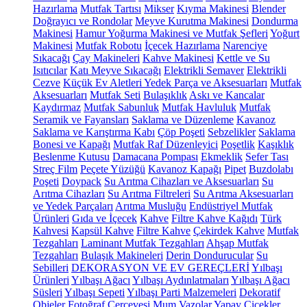
Hazırlama
Mutfak Tartısı
Mikser
Kıyma Makinesi
Blender
Doğrayıcı ve Rondolar
Meyve Kurutma Makinesi
Dondurma
Makinesi
Hamur Yoğurma Makinesi ve Mutfak Şefleri
Yoğurt
Makinesi
Mutfak Robotu
İçecek Hazırlama
Narenciye
Sıkacağı
Çay Makineleri
Kahve Makinesi
Kettle ve Su
Isıtıcılar
Katı Meyve Sıkacağı
Elektrikli Semaver
Elektrikli
Cezve
Küçük Ev Aletleri Yedek Parça ve Aksesuarları
Mutfak
Aksesuarları
Mutfak Seti
Bulaşıklık
Askı ve Kancalar
Kaydırmaz
Mutfak Sabunluk
Mutfak Havluluk
Mutfak
Seramik ve Fayansları
Saklama ve Düzenleme
Kavanoz
Saklama ve Karıştırma Kabı
Çöp Poşeti
Sebzelikler
Saklama
Bonesi ve Kapağı
Mutfak Raf Düzenleyici
Poşetlik
Kaşıklık
Beslenme Kutusu
Damacana Pompası
Ekmeklik
Sefer Tası
Streç Film
Peçete Yüzüğü
Kavanoz Kapağı
Pipet
Buzdolabı
Poşeti
Doypack
Su Arıtma Cihazları ve Aksesuarları
Su
Arıtma Cihazları
Su Arıtma Filtreleri
Su Arıtma Aksesuarları
ve Yedek Parçaları
Arıtma Musluğu
Endüstriyel Mutfak
Ürünleri
Gıda ve İçecek
Kahve
Filtre Kahve Kağıdı
Türk
Kahvesi
Kapsül Kahve
Filtre Kahve
Çekirdek Kahve
Mutfak
Tezgahları
Laminant Mutfak Tezgahları
Ahşap Mutfak
Tezgahları
Bulaşık Makineleri
Derin Dondurucular
Su
Sebilleri
DEKORASYON VE EV GEREÇLERİ
Yılbaşı
Ürünleri
Yılbaşı Ağacı
Yılbaşı Aydınlatmaları
Yılbaşı Ağacı
Süsleri
Yılbaşı Sepeti
Yılbaşı Parti Malzemeleri
Dekoratif
Objeler
Fotoğraf Çerçevesi
Mum
Vazolar
Yapay Çiçekler