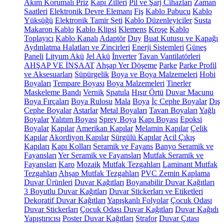
Akım Korumalı Priz
Kapı Zilleri
Pil ve Şarj Cihazları
Zaman
Saatleri
Elektronik Devre Elemanı
Fiş
Kablo Pabucu
Kablo
Yüksüğü
Elektronik Tamir Seti
Kablo Düzenleyiciler
Susta
Makaron Kablo
Kablo Klipsi
Klemens
Kroşe
Kablo
Toplayıcı
Kablo Kanalı
Adaptör
Duy
Buat Kutusu ve Kapağı
Aydınlatma Halatları ve Zincirleri
Enerji Sistemleri
Güneş
Paneli
Lityum Akü
Jel Akü
İnverter
Tavan Vantilatörleri
AHŞAP VE İNŞAAT
Ahşap Yer Döşeme
Parke
Parke Profil
ve Aksesuarları
Süpürgelik
Boya ve Boya Malzemeleri
Hobi
Boyaları
Tempare Boyası
Boya Malzemeleri
Tinerler
Maskeleme Bandı
Vernik
Spatula
Hışır Örtü
Duvar Macunu
Boya Fırçaları
Boya Rulosu
Mala
Boya
İç Cephe Boyalar
Dış
Cephe Boyalar
Astarlar
Metal Boyaları
Tavan Boyaları
Yağlı
Boyalar
Yalıtım Boyası
Sprey Boya
Kapı Boyası
Epoksi
Boyalar
Kapılar
Amerikan Kapılar
Melamin Kapılar
Çelik
Kapılar
Akordiyon Kapılar
Sürgülü Kapılar
Acil Çıkış
Kapıları
Kapı Kolları
Seramik ve Fayans
Banyo Seramik ve
Fayansları
Yer Seramik ve Fayansları
Mutfak Seramik ve
Fayansları
Karo
Mozaik
Mutfak Tezgahları
Laminant Mutfak
Tezgahları
Ahşap Mutfak Tezgahları
PVC Zemin Kaplama
Duvar Ürünleri
Duvar Kağıtları
Boyanabilir Duvar Kağıtları
3 Boyutlu Duvar Kağıtları
Duvar Stickerları ve Etiketleri
Dekoratif Duvar Kağıtları
Yapışkanlı Folyolar
Çocuk Odası
Duvar Stickerları
Çocuk Odası Duvar Kağıtları
Duvar Kağıdı
Yapıştırıcısı
Poster Duvar Kağıtları
Strafor
Duvar Çıtası