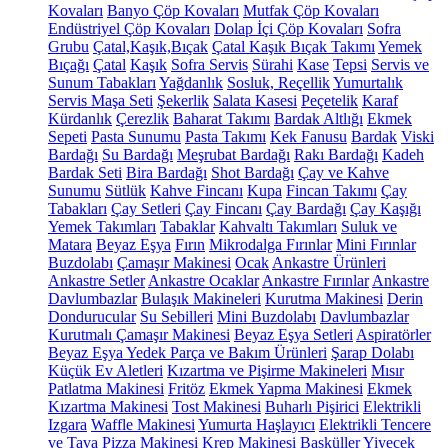
Kovaları
Banyo Çöp Kovaları
Mutfak Çöp Kovaları
Endüstriyel Çöp Kovaları
Dolap İçi Çöp Kovaları
Sofra
Grubu
Çatal,Kaşık,Bıçak
Çatal Kaşık Bıçak Takımı
Yemek
Bıçağı
Çatal
Kaşık
Sofra Servis
Sürahi
Kase
Tepsi
Servis ve
Sunum Tabakları
Yağdanlık
Sosluk, Reçellik
Yumurtalık
Servis Maşa Seti
Şekerlik
Salata Kasesi
Peçetelik
Karaf
Kürdanlık
Çerezlik
Baharat Takımı
Bardak Altlığı
Ekmek
Sepeti
Pasta Sunumu
Pasta Takımı
Kek Fanusu
Bardak
Viski
Bardağı
Su Bardağı
Meşrubat Bardağı
Rakı Bardağı
Kadeh
Bardak Seti
Bira Bardağı
Shot Bardağı
Çay ve Kahve
Sunumu
Sütlük
Kahve Fincanı
Kupa
Fincan Takımı
Çay
Tabakları
Çay Setleri
Çay Fincanı
Çay Bardağı
Çay Kaşığı
Yemek Takımları
Tabaklar
Kahvaltı Takımları
Suluk ve
Matara
Beyaz Eşya
Fırın
Mikrodalga Fırınlar
Mini Fırınlar
Buzdolabı
Çamaşır Makinesi
Ocak
Ankastre Ürünleri
Ankastre Setler
Ankastre Ocaklar
Ankastre Fırınlar
Ankastre
Davlumbazlar
Bulaşık Makineleri
Kurutma Makinesi
Derin
Dondurucular
Su Sebilleri
Mini Buzdolabı
Davlumbazlar
Kurutmalı Çamaşır Makinesi
Beyaz Eşya Setleri
Aspiratörler
Beyaz Eşya Yedek Parça ve Bakım Ürünleri
Şarap Dolabı
Küçük Ev Aletleri
Kızartma ve Pişirme Makineleri
Mısır
Patlatma Makinesi
Fritöz
Ekmek Yapma Makinesi
Ekmek
Kızartma Makinesi
Tost Makinesi
Buharlı Pişirici
Elektrikli
Izgara
Waffle Makinesi
Yumurta Haşlayıcı
Elektrikli Tencere
ve Tava
Pizza Makinesi
Krep Makinesi
Basküller
Yiyecek