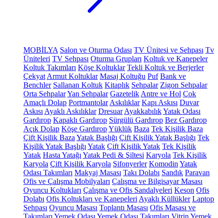
MOBİLYA
Salon ve Oturma Odası
TV Ünitesi ve Sehpası
Tv
Üniteleri
TV Sehpası
Oturma Grupları
Koltuk ve Kanepeler
Koltuk Takımları
Köşe Koltuklar
Tekli Koltuk ve Berjerler
Çekyat
Armut Koltuklar
Masaj Koltuğu
Puf
Bank ve
Benchler
Sallanan Koltuk
Kitaplık
Sehpalar
Zigon Sehpalar
Orta Sehpalar
Yan Sehpalar
Gazetelik
Antre ve Hol
Çok
Amaçlı Dolap
Portmantolar
Askılıklar
Kapı Askısı
Duvar
Askısı
Ayaklı Askılıklar
Dresuar
Ayakkabılık
Yatak Odası
Gardırop
Kapaklı Gardırop
Sürgülü Gardırop
Bez Gardırop
Açık Dolap
Köşe Gardırop
Yüklük
Baza
Tek Kişilik Baza
Çift Kişilik Baza
Yatak Başlığı
Çift Kişilik Yatak Başlığı
Tek
Kişilik Yatak Başlığı
Yatak
Çift Kişilik Yatak
Tek Kişilik
Yatak
Hasta Yatağı
Yatak Pedi & Şiltesi
Karyola
Tek Kişilik
Karyola
Çift Kişilik Karyola
Şifonyerler
Komodin
Yatak
Odası Takımları
Makyaj Masası
Takı Dolabı
Sandık
Paravan
Ofis ve Çalışma Mobilyaları
Çalışma ve Bilgisayar Masası
Oyuncu Koltukları
Çalışma ve Ofis Sandalyeleri
Keson
Ofis
Dolabı
Ofis Koltukları ve Kanepeleri
Ayaklı Küllükler
Laptop
Sehpası
Oyuncu Masası
Toplantı Masası
Ofis Masası ve
Takımları
Yemek Odası
Yemek Odası Takımları
Vitrin
Yemek