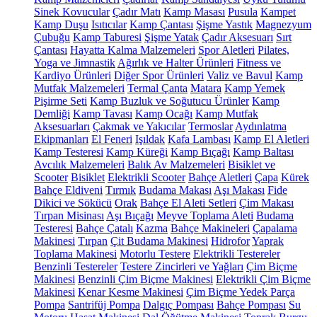
Sinek Kovucular
Çadır Matı
Kamp Masası
Pusula
Kampet
Kamp Duşu
Isıtıcılar
Kamp Çantası
Şişme Yastık
Magnezyum
Çubuğu
Kamp Taburesi
Şişme Yatak
Çadır Aksesuarı
Sırt
Çantası
Hayatta Kalma Malzemeleri
Spor Aletleri
Pilates,
Yoga ve Jimnastik
Ağırlık ve Halter Ürünleri
Fitness ve
Kardiyo Ürünleri
Diğer Spor Ürünleri
Valiz ve Bavul
Kamp
Mutfak Malzemeleri
Termal Çanta
Matara
Kamp Yemek
Pişirme Seti
Kamp Buzluk ve Soğutucu Ürünler
Kamp
Demliği
Kamp Tavası
Kamp Ocağı
Kamp Mutfak
Aksesuarları
Çakmak ve Yakıcılar
Termoslar
Aydınlatma
Ekipmanları
El Feneri
Işıldak
Kafa Lambası
Kamp El Aletleri
Kamp Testeresi
Kamp Küreği
Kamp Bıçağı
Kamp Baltası
Avcılık Malzemeleri
Balık Av Malzemeleri
Bisiklet ve
Scooter
Bisiklet
Elektrikli Scooter
Bahçe Aletleri
Çapa
Kürek
Bahçe Eldiveni
Tırmık
Budama Makası
Aşı Makası
Fide
Dikici ve Sökücü
Orak
Bahçe El Aleti Setleri
Çim Makası
Tırpan Misinası
Aşı Bıçağı
Meyve Toplama Aleti
Budama
Testeresi
Bahçe Çatalı
Kazma
Bahçe Makineleri
Çapalama
Makinesi
Tırpan
Çit Budama Makinesi
Hidrofor
Yaprak
Toplama Makinesi
Motorlu Testere
Elektrikli Testereler
Benzinli Testereler
Testere Zincirleri ve Yağları
Çim Biçme
Makinesi
Benzinli Çim Biçme Makinesi
Elektrikli Çim Biçme
Makinesi
Kenar Kesme Makinesi
Çim Biçme Yedek Parça
Pompa
Santrifüj Pompa
Dalgıç Pompası
Bahçe Pompası
Su