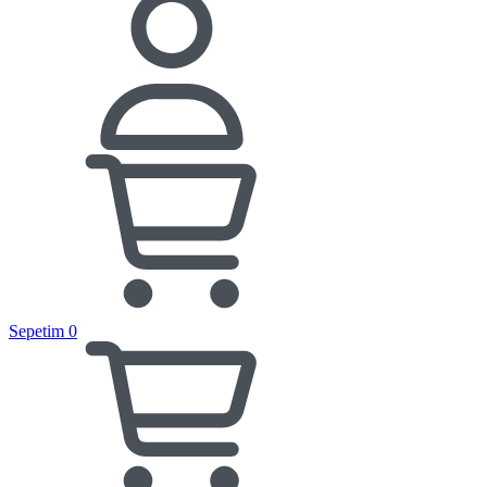
Sepetim
0