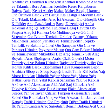
Anahtar ve Takımları
Kurbağcık Anahtarı
Kombine Anahtar
ve Takımları
Boru Anahtarı
Keskiler
Keser
Kargaburun
Balyoz
Balta
Kesici Aletler
Makas
Maket Bıçağı
Iskarpela
Oto Ürünleri
Lastik
Yaz Lastiği
Kış Lastiği
4 Mevsim Lastik
Oto Teknik Malzemeler
Araç İçi Aksesuar
Oto Güneşlik
Oto
Küllükler
Araç Buzdolapları
Bagaj Düzenleyici
Araba
Kokuları
Araç İçi Telefon Tutucular
Bagaj Havuzu
Oto
Paspası
Araç İçi Kamera
Oto Multimedya ve Görüntü
Sistemleri
Oto Bakım Temizlik Ürünleri
Basınçlı Yıkama
Makineleri
Tampon Parlatıcı ve Temizleyiciler
Torpido
Temizlik ve Bakım Ürünleri
Oto Şampuan
Oto Cila ve
Parlatıcı Ürünleri
Polyester Macun
Oto Cam Bakım Ürünleri
ve Temizleyiciler
Mikrofiber Bez
Araç Temizlik Seti
Araç
Boyaları
Araç Süpürgeleri
Araba Çizik Giderici
Motor
Temizleyici ve Bakım Ürünleri
Radyatör Temizleyiciler
Oto
Koltuk Kılıfı
Lastik Ekipmanları
Hava Kompresörü
Bijon
Anahtarı
Sibop ve Sibop Kapağı
Lastik Tamir Kiti
Kriko
Yağ
Motor Katkıları
Hidrolik Yağlar
Motor Yağı
Motor Yağı
Katkısı
Gres Yağı
Yakıt Katkısı
Şanzıman Yağı ve Katkısı
Akü ve Akü Aksesuarları
Akü
Akü Şarj Cihazları
Akü
Takviye Kablosu
Araç Dış Aksesuar
Plaka Aksesuarları
Silecek
Yan ve Tavan Çıtaları
Tampon Aksesuarları
Trafik
Setleri
Oto Brandaları
Vinç ve Vinç Aksesuarları
Jant ve Jant
Kapağı
Trafik Ürünleri
Oto Projektör
Diğer Trafik Ürünleri
İlk Yardım Çantası
Araç Sigortaları
Benzin Bidonu
Acil Çıkış