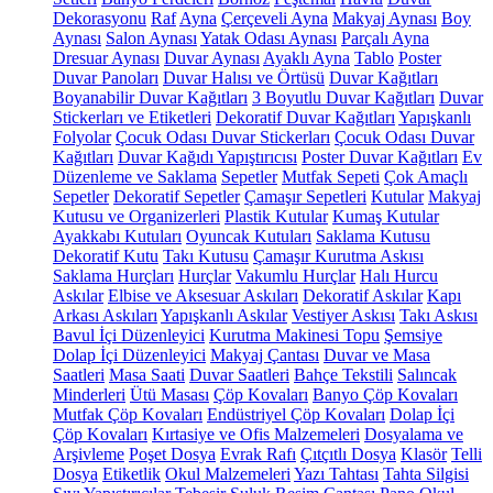
Dekorasyonu
Raf
Ayna
Çerçeveli Ayna
Makyaj Aynası
Boy
Aynası
Salon Aynası
Yatak Odası Aynası
Parçalı Ayna
Dresuar Aynası
Duvar Aynası
Ayaklı Ayna
Tablo
Poster
Duvar Panoları
Duvar Halısı ve Örtüsü
Duvar Kağıtları
Boyanabilir Duvar Kağıtları
3 Boyutlu Duvar Kağıtları
Duvar
Stickerları ve Etiketleri
Dekoratif Duvar Kağıtları
Yapışkanlı
Folyolar
Çocuk Odası Duvar Stickerları
Çocuk Odası Duvar
Kağıtları
Duvar Kağıdı Yapıştırıcısı
Poster Duvar Kağıtları
Ev
Düzenleme ve Saklama
Sepetler
Mutfak Sepeti
Çok Amaçlı
Sepetler
Dekoratif Sepetler
Çamaşır Sepetleri
Kutular
Makyaj
Kutusu ve Organizerleri
Plastik Kutular
Kumaş Kutular
Ayakkabı Kutuları
Oyuncak Kutuları
Saklama Kutusu
Dekoratif Kutu
Takı Kutusu
Çamaşır Kurutma Askısı
Saklama Hurçları
Hurçlar
Vakumlu Hurçlar
Halı Hurcu
Askılar
Elbise ve Aksesuar Askıları
Dekoratif Askılar
Kapı
Arkası Askıları
Yapışkanlı Askılar
Vestiyer Askısı
Takı Askısı
Bavul İçi Düzenleyici
Kurutma Makinesi Topu
Şemsiye
Dolap İçi Düzenleyici
Makyaj Çantası
Duvar ve Masa
Saatleri
Masa Saati
Duvar Saatleri
Bahçe Tekstili
Salıncak
Minderleri
Ütü Masası
Çöp Kovaları
Banyo Çöp Kovaları
Mutfak Çöp Kovaları
Endüstriyel Çöp Kovaları
Dolap İçi
Çöp Kovaları
Kırtasiye ve Ofis Malzemeleri
Dosyalama ve
Arşivleme
Poşet Dosya
Evrak Rafı
Çıtçıtlı Dosya
Klasör
Telli
Dosya
Etiketlik
Okul Malzemeleri
Yazı Tahtası
Tahta Silgisi