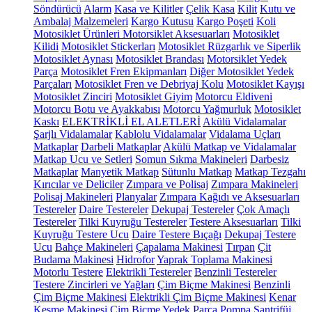
Söndürücü
Alarm
Kasa ve Kilitler
Çelik Kasa
Kilit
Kutu ve
Ambalaj Malzemeleri
Kargo Kutusu
Kargo Poşeti
Koli
Motosiklet Ürünleri
Motorsiklet Aksesuarları
Motosiklet
Kilidi
Motosiklet Stickerları
Motosiklet Rüzgarlık ve Siperlik
Motosiklet Aynası
Motosiklet Brandası
Motorsiklet Yedek
Parça
Motosiklet Fren Ekipmanları
Diğer Motosiklet Yedek
Parçaları
Motosiklet Fren ve Debriyaj Kolu
Motosiklet Kayışı
Motosiklet Zinciri
Motosiklet Giyim
Motorcu Eldiveni
Motorcu Botu ve Ayakkabısı
Motorcu Yağmurluk
Motosiklet
Kaskı
ELEKTRİKLİ EL ALETLERİ
Akülü Vidalamalar
Şarjlı Vidalamalar
Kablolu Vidalamalar
Vidalama Uçları
Matkaplar
Darbeli Matkaplar
Akülü Matkap ve Vidalamalar
Matkap Ucu ve Setleri
Somun Sıkma Makineleri
Darbesiz
Matkaplar
Manyetik Matkap
Sütunlu Matkap
Matkap Tezgahı
Kırıcılar ve Deliciler
Zımpara ve Polisaj
Zımpara Makineleri
Polisaj Makineleri
Planyalar
Zımpara Kağıdı ve Aksesuarları
Testereler
Daire Testereler
Dekupaj Testereler
Çok Amaçlı
Testereler
Tilki Kuyruğu Testereler
Testere Aksesuarları
Tilki
Kuyruğu Testere Ucu
Daire Testere Bıçağı
Dekupaj Testere
Ucu
Bahçe Makineleri
Çapalama Makinesi
Tırpan
Çit
Budama Makinesi
Hidrofor
Yaprak Toplama Makinesi
Motorlu Testere
Elektrikli Testereler
Benzinli Testereler
Testere Zincirleri ve Yağları
Çim Biçme Makinesi
Benzinli
Çim Biçme Makinesi
Elektrikli Çim Biçme Makinesi
Kenar
Kesme Makinesi
Çim Biçme Yedek Parça
Pompa
Santrifüj