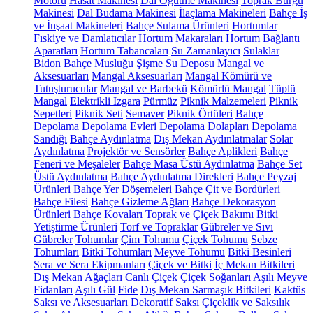
Motoru
Hasat Makinesi
Dal Öğütme Makinesi
Toprak Burgu
Makinesi
Dal Budama Makinesi
İlaçlama Makineleri
Bahçe İş
ve İnşaat Makineleri
Bahçe Sulama Ürünleri
Hortumlar
Fıskiye ve Damlatıcılar
Hortum Makaraları
Hortum Bağlantı
Aparatları
Hortum Tabancaları
Su Zamanlayıcı
Sulaklar
Bidon
Bahçe Musluğu
Şişme Su Deposu
Mangal ve
Aksesuarları
Mangal Aksesuarları
Mangal Kömürü ve
Tutuşturucular
Mangal ve Barbekü
Kömürlü Mangal
Tüplü
Mangal
Elektrikli Izgara
Pürmüz
Piknik Malzemeleri
Piknik
Sepetleri
Piknik Seti
Semaver
Piknik Örtüleri
Bahçe
Depolama
Depolama Evleri
Depolama Dolapları
Depolama
Sandığı
Bahçe Aydınlatma
Dış Mekan Aydınlatmalar
Solar
Aydınlatma
Projektör ve Sensörler
Bahçe Aplikleri
Bahçe
Feneri ve Meşaleler
Bahçe Masa Üstü Aydınlatma
Bahçe Set
Üstü Aydınlatma
Bahçe Aydınlatma Direkleri
Bahçe Peyzaj
Ürünleri
Bahçe Yer Döşemeleri
Bahçe Çit ve Bordürleri
Bahçe Filesi
Bahçe Gizleme Ağları
Bahçe Dekorasyon
Ürünleri
Bahçe Kovaları
Toprak ve Çiçek Bakımı
Bitki
Yetiştirme Ürünleri
Torf ve Topraklar
Gübreler ve Sıvı
Gübreler
Tohumlar
Çim Tohumu
Çiçek Tohumu
Sebze
Tohumları
Bitki Tohumları
Meyve Tohumu
Bitki Besinleri
Sera ve Sera Ekipmanları
Çiçek ve Bitki
İç Mekan Bitkileri
Dış Mekan Ağaçları
Canlı Çiçek
Çiçek Soğanları
Aşılı Meyve
Fidanları
Aşılı Gül
Fide
Dış Mekan Sarmaşık Bitkileri
Kaktüs
Saksı ve Aksesuarları
Dekoratif Saksı
Çiçeklik ve Saksılık