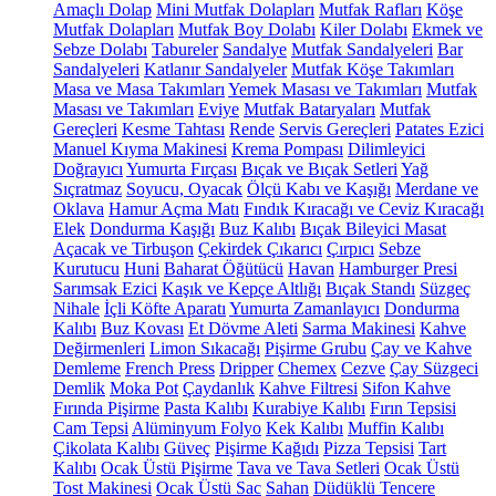
Amaçlı Dolap
Mini Mutfak Dolapları
Mutfak Rafları
Köşe
Mutfak Dolapları
Mutfak Boy Dolabı
Kiler Dolabı
Ekmek ve
Sebze Dolabı
Tabureler
Sandalye
Mutfak Sandalyeleri
Bar
Sandalyeleri
Katlanır Sandalyeler
Mutfak Köşe Takımları
Masa ve Masa Takımları
Yemek Masası ve Takımları
Mutfak
Masası ve Takımları
Eviye
Mutfak Bataryaları
Mutfak
Gereçleri
Kesme Tahtası
Rende
Servis Gereçleri
Patates Ezici
Manuel Kıyma Makinesi
Krema Pompası
Dilimleyici
Doğrayıcı
Yumurta Fırçası
Bıçak ve Bıçak Setleri
Yağ
Sıçratmaz
Soyucu, Oyacak
Ölçü Kabı ve Kaşığı
Merdane ve
Oklava
Hamur Açma Matı
Fındık Kıracağı ve Ceviz Kıracağı
Elek
Dondurma Kaşığı
Buz Kalıbı
Bıçak Bileyici Masat
Açacak ve Tirbuşon
Çekirdek Çıkarıcı
Çırpıcı
Sebze
Kurutucu
Huni
Baharat Öğütücü
Havan
Hamburger Presi
Sarımsak Ezici
Kaşık ve Kepçe Altlığı
Bıçak Standı
Süzgeç
Nihale
İçli Köfte Aparatı
Yumurta Zamanlayıcı
Dondurma
Kalıbı
Buz Kovası
Et Dövme Aleti
Sarma Makinesi
Kahve
Değirmenleri
Limon Sıkacağı
Pişirme Grubu
Çay ve Kahve
Demleme
French Press
Dripper
Chemex
Cezve
Çay Süzgeci
Demlik
Moka Pot
Çaydanlık
Kahve Filtresi
Sifon Kahve
Fırında Pişirme
Pasta Kalıbı
Kurabiye Kalıbı
Fırın Tepsisi
Cam Tepsi
Alüminyum Folyo
Kek Kalıbı
Muffin Kalıbı
Çikolata Kalıbı
Güveç
Pişirme Kağıdı
Pizza Tepsisi
Tart
Kalıbı
Ocak Üstü Pişirme
Tava ve Tava Setleri
Ocak Üstü
Tost Makinesi
Ocak Üstü Sac
Sahan
Düdüklü Tencere