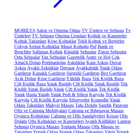
MOBİLYA
Salon ve Oturma Odası
TV Ünitesi ve Sehpası
Tv
Üniteleri
TV Sehpası
Oturma Grupları
Koltuk ve Kanepeler
Koltuk Takımları
Köşe Koltuklar
Tekli Koltuk ve Berjerler
Çekyat
Armut Koltuklar
Masaj Koltuğu
Puf
Bank ve
Benchler
Sallanan Koltuk
Kitaplık
Sehpalar
Zigon Sehpalar
Orta Sehpalar
Yan Sehpalar
Gazetelik
Antre ve Hol
Çok
Amaçlı Dolap
Portmantolar
Askılıklar
Kapı Askısı
Duvar
Askısı
Ayaklı Askılıklar
Dresuar
Ayakkabılık
Yatak Odası
Gardırop
Kapaklı Gardırop
Sürgülü Gardırop
Bez Gardırop
Açık Dolap
Köşe Gardırop
Yüklük
Baza
Tek Kişilik Baza
Çift Kişilik Baza
Yatak Başlığı
Çift Kişilik Yatak Başlığı
Tek
Kişilik Yatak Başlığı
Yatak
Çift Kişilik Yatak
Tek Kişilik
Yatak
Hasta Yatağı
Yatak Pedi & Şiltesi
Karyola
Tek Kişilik
Karyola
Çift Kişilik Karyola
Şifonyerler
Komodin
Yatak
Odası Takımları
Makyaj Masası
Takı Dolabı
Sandık
Paravan
Ofis ve Çalışma Mobilyaları
Çalışma ve Bilgisayar Masası
Oyuncu Koltukları
Çalışma ve Ofis Sandalyeleri
Keson
Ofis
Dolabı
Ofis Koltukları ve Kanepeleri
Ayaklı Küllükler
Laptop
Sehpası
Oyuncu Masası
Toplantı Masası
Ofis Masası ve
Takımları
Yemek Odası
Yemek Odası Takımları
Vitrin
Yemek