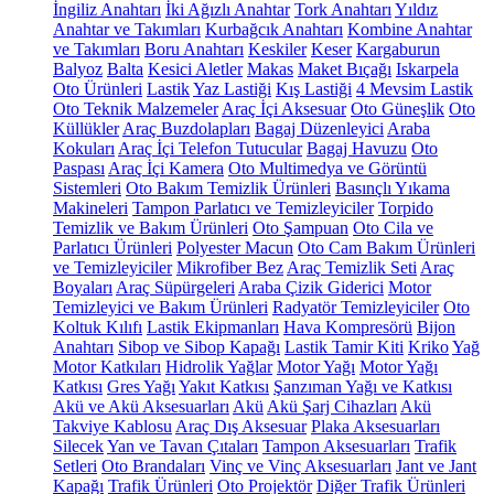
İngiliz Anahtarı
İki Ağızlı Anahtar
Tork Anahtarı
Yıldız
Anahtar ve Takımları
Kurbağcık Anahtarı
Kombine Anahtar
ve Takımları
Boru Anahtarı
Keskiler
Keser
Kargaburun
Balyoz
Balta
Kesici Aletler
Makas
Maket Bıçağı
Iskarpela
Oto Ürünleri
Lastik
Yaz Lastiği
Kış Lastiği
4 Mevsim Lastik
Oto Teknik Malzemeler
Araç İçi Aksesuar
Oto Güneşlik
Oto
Küllükler
Araç Buzdolapları
Bagaj Düzenleyici
Araba
Kokuları
Araç İçi Telefon Tutucular
Bagaj Havuzu
Oto
Paspası
Araç İçi Kamera
Oto Multimedya ve Görüntü
Sistemleri
Oto Bakım Temizlik Ürünleri
Basınçlı Yıkama
Makineleri
Tampon Parlatıcı ve Temizleyiciler
Torpido
Temizlik ve Bakım Ürünleri
Oto Şampuan
Oto Cila ve
Parlatıcı Ürünleri
Polyester Macun
Oto Cam Bakım Ürünleri
ve Temizleyiciler
Mikrofiber Bez
Araç Temizlik Seti
Araç
Boyaları
Araç Süpürgeleri
Araba Çizik Giderici
Motor
Temizleyici ve Bakım Ürünleri
Radyatör Temizleyiciler
Oto
Koltuk Kılıfı
Lastik Ekipmanları
Hava Kompresörü
Bijon
Anahtarı
Sibop ve Sibop Kapağı
Lastik Tamir Kiti
Kriko
Yağ
Motor Katkıları
Hidrolik Yağlar
Motor Yağı
Motor Yağı
Katkısı
Gres Yağı
Yakıt Katkısı
Şanzıman Yağı ve Katkısı
Akü ve Akü Aksesuarları
Akü
Akü Şarj Cihazları
Akü
Takviye Kablosu
Araç Dış Aksesuar
Plaka Aksesuarları
Silecek
Yan ve Tavan Çıtaları
Tampon Aksesuarları
Trafik
Setleri
Oto Brandaları
Vinç ve Vinç Aksesuarları
Jant ve Jant
Kapağı
Trafik Ürünleri
Oto Projektör
Diğer Trafik Ürünleri