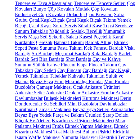
Tencere ve Tava Aksesuarları
Tencere ve Tencere Setleri
Çöp
Kovaları
Banyo Çöp Kovaları
Mutfak Çöp Kovaları
Endüstriyel Çöp Kovaları
Dolap İçi Çöp Kovaları
Sofra
Grubu
Çatal,Kaşık,Bıçak
Çatal Kaşık Bıçak Takımı
Yemek
Bıçağı
Çatal
Kaşık
Sofra Servis
Sürahi
Kase
Tepsi
Servis ve
Sunum Tabakları
Yağdanlık
Sosluk, Reçellik
Yumurtalık
Servis Maşa Seti
Şekerlik
Salata Kasesi
Peçetelik
Karaf
Kürdanlık
Çerezlik
Baharat Takımı
Bardak Altlığı
Ekmek
Sepeti
Pasta Sunumu
Pasta Takımı
Kek Fanusu
Bardak
Viski
Bardağı
Su Bardağı
Meşrubat Bardağı
Rakı Bardağı
Kadeh
Bardak Seti
Bira Bardağı
Shot Bardağı
Çay ve Kahve
Sunumu
Sütlük
Kahve Fincanı
Kupa
Fincan Takımı
Çay
Tabakları
Çay Setleri
Çay Fincanı
Çay Bardağı
Çay Kaşığı
Yemek Takımları
Tabaklar
Kahvaltı Takımları
Suluk ve
Matara
Beyaz Eşya
Fırın
Mikrodalga Fırınlar
Mini Fırınlar
Buzdolabı
Çamaşır Makinesi
Ocak
Ankastre Ürünleri
Ankastre Setler
Ankastre Ocaklar
Ankastre Fırınlar
Ankastre
Davlumbazlar
Bulaşık Makineleri
Kurutma Makinesi
Derin
Dondurucular
Su Sebilleri
Mini Buzdolabı
Davlumbazlar
Kurutmalı Çamaşır Makinesi
Beyaz Eşya Setleri
Aspiratörler
Beyaz Eşya Yedek Parça ve Bakım Ürünleri
Şarap Dolabı
Küçük Ev Aletleri
Kızartma ve Pişirme Makineleri
Mısır
Patlatma Makinesi
Fritöz
Ekmek Yapma Makinesi
Ekmek
Kızartma Makinesi
Tost Makinesi
Buharlı Pişirici
Elektrikli
Izgara
Waffle Makinesi
Yumurta Haşlayıcı
Elektrikli Tencere