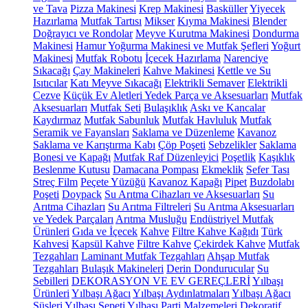
ve Tava
Pizza Makinesi
Krep Makinesi
Basküller
Yiyecek
Hazırlama
Mutfak Tartısı
Mikser
Kıyma Makinesi
Blender
Doğrayıcı ve Rondolar
Meyve Kurutma Makinesi
Dondurma
Makinesi
Hamur Yoğurma Makinesi ve Mutfak Şefleri
Yoğurt
Makinesi
Mutfak Robotu
İçecek Hazırlama
Narenciye
Sıkacağı
Çay Makineleri
Kahve Makinesi
Kettle ve Su
Isıtıcılar
Katı Meyve Sıkacağı
Elektrikli Semaver
Elektrikli
Cezve
Küçük Ev Aletleri Yedek Parça ve Aksesuarları
Mutfak
Aksesuarları
Mutfak Seti
Bulaşıklık
Askı ve Kancalar
Kaydırmaz
Mutfak Sabunluk
Mutfak Havluluk
Mutfak
Seramik ve Fayansları
Saklama ve Düzenleme
Kavanoz
Saklama ve Karıştırma Kabı
Çöp Poşeti
Sebzelikler
Saklama
Bonesi ve Kapağı
Mutfak Raf Düzenleyici
Poşetlik
Kaşıklık
Beslenme Kutusu
Damacana Pompası
Ekmeklik
Sefer Tası
Streç Film
Peçete Yüzüğü
Kavanoz Kapağı
Pipet
Buzdolabı
Poşeti
Doypack
Su Arıtma Cihazları ve Aksesuarları
Su
Arıtma Cihazları
Su Arıtma Filtreleri
Su Arıtma Aksesuarları
ve Yedek Parçaları
Arıtma Musluğu
Endüstriyel Mutfak
Ürünleri
Gıda ve İçecek
Kahve
Filtre Kahve Kağıdı
Türk
Kahvesi
Kapsül Kahve
Filtre Kahve
Çekirdek Kahve
Mutfak
Tezgahları
Laminant Mutfak Tezgahları
Ahşap Mutfak
Tezgahları
Bulaşık Makineleri
Derin Dondurucular
Su
Sebilleri
DEKORASYON VE EV GEREÇLERİ
Yılbaşı
Ürünleri
Yılbaşı Ağacı
Yılbaşı Aydınlatmaları
Yılbaşı Ağacı
Süsleri
Yılbaşı Sepeti
Yılbaşı Parti Malzemeleri
Dekoratif