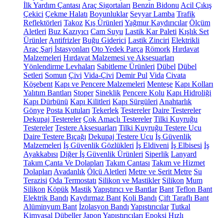
İlk Yardım Çantası
Araç Sigortaları
Benzin Bidonu
Acil Çıkış
Çekici
Çekme Halatı
Boyunluklar
Seyyar Lamba
Trafik
Reflektörleri
Takoz
Kış Ürünleri
Yağmur Kaydırıcılar
Ölçüm
Aletleri
Buz Kazıyıcı
Cam Suyu
Lastik Kar Paleti
Kışlık Set
Ürünler
Antifrizler
Buğu Giderici
Lastik Zinciri
Elektrikli
Araç Şarj İstasyonları
Oto Yedek Parça
Römork
Hırdavat
Malzemeleri
Hırdavat Malzemesi ve Aksesuarları
Yönlendirme Levhaları
Sabitleme Ürünleri
Dübel
Dübel
Setleri
Somun
Çivi
Vida-Çivi
Demir Pul
Vida
Civata
Köşebent
Kapı ve Pencere Malzemeleri
Menteşe
Kapı Kolları
Yalıtım Bantları
Stoper
Sineklik
Pencere Kolu
Kapı Hidroliği
Kapı Dürbünü
Kapı Kilitleri
Kapı Sürgüleri
Anahtarlık
Gönye
Posta Kutuları
Tekerlek
Testereler
Daire Testereler
Dekupaj Testereler
Çok Amaçlı Testereler
Tilki Kuyruğu
Testereler
Testere Aksesuarları
Tilki Kuyruğu Testere Ucu
Daire Testere Bıçağı
Dekupaj Testere Ucu
İş Güvenlik
Malzemeleri
İş Güvenlik Gözlükleri
İş Eldiveni
İş Elbisesi
İş
Ayakkabısı
Diğer İş Güvenlik Ürünleri
Siperlik
Lanyard
Takım Çanta Ve Dolapları
Takım Çantası
Takım ve Hizmet
Dolapları
Avadanlık
Ölçü Aletleri
Metre ve Şerit Metre
Su
Terazisi
Oda Termostatı
Silikon ve Mastikler
Silikon
Mum
Silikon
Köpük
Mastik
Yapıştırıcı ve Bantlar
Bant
Teflon Bant
Elektrik Bandı
Kaydırmaz Bant
Koli Bandı
Çift Taraflı Bant
Alüminyum Bant
İzolasyon Bandı
Yapıştırıcılar
Tutkal
Kimyasal Dübeller
Japon Yapıştırıcıları
Epoksi
Hızlı