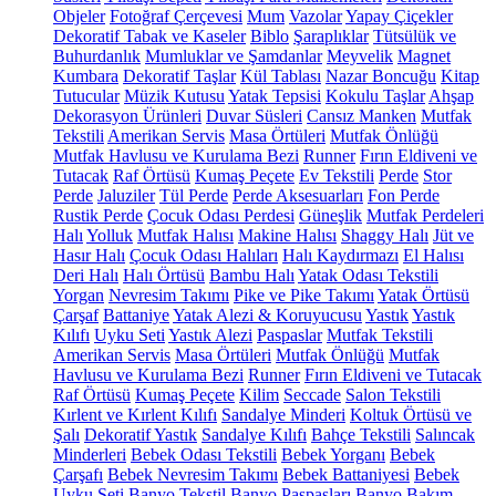
Objeler
Fotoğraf Çerçevesi
Mum
Vazolar
Yapay Çiçekler
Dekoratif Tabak ve Kaseler
Biblo
Şaraplıklar
Tütsülük ve
Buhurdanlık
Mumluklar ve Şamdanlar
Meyvelik
Magnet
Kumbara
Dekoratif Taşlar
Kül Tablası
Nazar Boncuğu
Kitap
Tutucular
Müzik Kutusu
Yatak Tepsisi
Kokulu Taşlar
Ahşap
Dekorasyon Ürünleri
Duvar Süsleri
Cansız Manken
Mutfak
Tekstili
Amerikan Servis
Masa Örtüleri
Mutfak Önlüğü
Mutfak Havlusu ve Kurulama Bezi
Runner
Fırın Eldiveni ve
Tutacak
Raf Örtüsü
Kumaş Peçete
Ev Tekstili
Perde
Stor
Perde
Jaluziler
Tül Perde
Perde Aksesuarları
Fon Perde
Rustik Perde
Çocuk Odası Perdesi
Güneşlik
Mutfak Perdeleri
Halı
Yolluk
Mutfak Halısı
Makine Halısı
Shaggy Halı
Jüt ve
Hasır Halı
Çocuk Odası Halıları
Halı Kaydırmazı
El Halısı
Deri Halı
Halı Örtüsü
Bambu Halı
Yatak Odası Tekstili
Yorgan
Nevresim Takımı
Pike ve Pike Takımı
Yatak Örtüsü
Çarşaf
Battaniye
Yatak Alezi & Koruyucusu
Yastık
Yastık
Kılıfı
Uyku Seti
Yastık Alezi
Paspaslar
Mutfak Tekstili
Amerikan Servis
Masa Örtüleri
Mutfak Önlüğü
Mutfak
Havlusu ve Kurulama Bezi
Runner
Fırın Eldiveni ve Tutacak
Raf Örtüsü
Kumaş Peçete
Kilim
Seccade
Salon Tekstili
Kırlent ve Kırlent Kılıfı
Sandalye Minderi
Koltuk Örtüsü ve
Şalı
Dekoratif Yastık
Sandalye Kılıfı
Bahçe Tekstili
Salıncak
Minderleri
Bebek Odası Tekstili
Bebek Yorganı
Bebek
Çarşafı
Bebek Nevresim Takımı
Bebek Battaniyesi
Bebek
Uyku Seti
Banyo Tekstil
Banyo Paspasları
Banyo Bakım