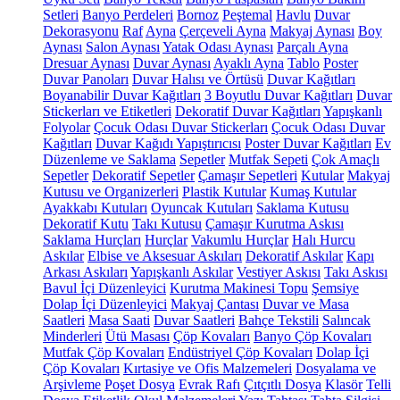
Setleri
Banyo Perdeleri
Bornoz
Peştemal
Havlu
Duvar
Dekorasyonu
Raf
Ayna
Çerçeveli Ayna
Makyaj Aynası
Boy
Aynası
Salon Aynası
Yatak Odası Aynası
Parçalı Ayna
Dresuar Aynası
Duvar Aynası
Ayaklı Ayna
Tablo
Poster
Duvar Panoları
Duvar Halısı ve Örtüsü
Duvar Kağıtları
Boyanabilir Duvar Kağıtları
3 Boyutlu Duvar Kağıtları
Duvar
Stickerları ve Etiketleri
Dekoratif Duvar Kağıtları
Yapışkanlı
Folyolar
Çocuk Odası Duvar Stickerları
Çocuk Odası Duvar
Kağıtları
Duvar Kağıdı Yapıştırıcısı
Poster Duvar Kağıtları
Ev
Düzenleme ve Saklama
Sepetler
Mutfak Sepeti
Çok Amaçlı
Sepetler
Dekoratif Sepetler
Çamaşır Sepetleri
Kutular
Makyaj
Kutusu ve Organizerleri
Plastik Kutular
Kumaş Kutular
Ayakkabı Kutuları
Oyuncak Kutuları
Saklama Kutusu
Dekoratif Kutu
Takı Kutusu
Çamaşır Kurutma Askısı
Saklama Hurçları
Hurçlar
Vakumlu Hurçlar
Halı Hurcu
Askılar
Elbise ve Aksesuar Askıları
Dekoratif Askılar
Kapı
Arkası Askıları
Yapışkanlı Askılar
Vestiyer Askısı
Takı Askısı
Bavul İçi Düzenleyici
Kurutma Makinesi Topu
Şemsiye
Dolap İçi Düzenleyici
Makyaj Çantası
Duvar ve Masa
Saatleri
Masa Saati
Duvar Saatleri
Bahçe Tekstili
Salıncak
Minderleri
Ütü Masası
Çöp Kovaları
Banyo Çöp Kovaları
Mutfak Çöp Kovaları
Endüstriyel Çöp Kovaları
Dolap İçi
Çöp Kovaları
Kırtasiye ve Ofis Malzemeleri
Dosyalama ve
Arşivleme
Poşet Dosya
Evrak Rafı
Çıtçıtlı Dosya
Klasör
Telli