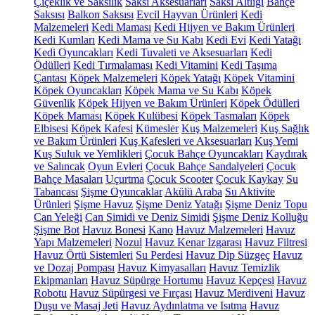
Çiçeklik ve Saksılık
Saksı Aksesuarları
Saksı Altlığı
Bahçe
Saksısı
Balkon Saksısı
Evcil Hayvan Ürünleri
Kedi
Malzemeleri
Kedi Maması
Kedi Hijyen ve Bakım Ürünleri
Kedi Kumları
Kedi Mama ve Su Kabı
Kedi Evi
Kedi Yatağı
Kedi Oyuncakları
Kedi Tuvaleti ve Aksesuarları
Kedi
Ödülleri
Kedi Tırmalaması
Kedi Vitamini
Kedi Taşıma
Çantası
Köpek Malzemeleri
Köpek Yatağı
Köpek Vitamini
Köpek Oyuncakları
Köpek Mama ve Su Kabı
Köpek
Güvenlik
Köpek Hijyen ve Bakım Ürünleri
Köpek Ödülleri
Köpek Maması
Köpek Kulübesi
Köpek Tasmaları
Köpek
Elbisesi
Köpek Kafesi
Kümesler
Kuş Malzemeleri
Kuş Sağlık
ve Bakım Ürünleri
Kuş Kafesleri ve Aksesuarları
Kuş Yemi
Kuş Suluk ve Yemlikleri
Çocuk Bahçe Oyuncakları
Kaydırak
ve Salıncak
Oyun Evleri
Çocuk Bahçe Sandalyeleri
Çocuk
Bahçe Masaları
Uçurtma
Çocuk Scooter
Çocuk Kaykay
Su
Tabancası
Şişme Oyuncaklar
Akülü Araba
Su Aktivite
Ürünleri
Şişme Havuz
Şişme Deniz Yatağı
Şişme Deniz Topu
Can Yeleği
Can Simidi ve Deniz Simidi
Şişme Deniz Kolluğu
Şişme Bot
Havuz Bonesi
Kano
Havuz Malzemeleri
Havuz
Yapı Malzemeleri
Nozul
Havuz Kenar Izgarası
Havuz Filtresi
Havuz Örtü Sistemleri
Su Perdesi
Havuz Dip Süzgeç
Havuz
ve Dozaj Pompası
Havuz Kimyasalları
Havuz Temizlik
Ekipmanları
Havuz Süpürge Hortumu
Havuz Kepçesi
Havuz
Robotu
Havuz Süpürgesi ve Fırçası
Havuz Merdiveni
Havuz
Duşu ve Masaj Jeti
Havuz Aydınlatma ve Isıtma
Havuz