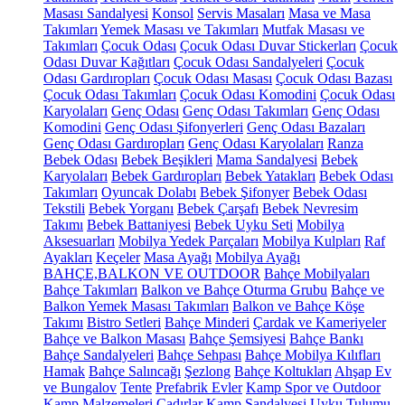
Masası Sandalyesi
Konsol
Servis Masaları
Masa ve Masa
Takımları
Yemek Masası ve Takımları
Mutfak Masası ve
Takımları
Çocuk Odası
Çocuk Odası Duvar Stickerları
Çocuk
Odası Duvar Kağıtları
Çocuk Odası Sandalyeleri
Çocuk
Odası Gardıropları
Çocuk Odası Masası
Çocuk Odası Bazası
Çocuk Odası Takımları
Çocuk Odası Komodini
Çocuk Odası
Karyolaları
Genç Odası
Genç Odası Takımları
Genç Odası
Komodini
Genç Odası Şifonyerleri
Genç Odası Bazaları
Genç Odası Gardıropları
Genç Odası Karyolaları
Ranza
Bebek Odası
Bebek Beşikleri
Mama Sandalyesi
Bebek
Karyolaları
Bebek Gardıropları
Bebek Yatakları
Bebek Odası
Takımları
Oyuncak Dolabı
Bebek Şifonyer
Bebek Odası
Tekstili
Bebek Yorganı
Bebek Çarşafı
Bebek Nevresim
Takımı
Bebek Battaniyesi
Bebek Uyku Seti
Mobilya
Aksesuarları
Mobilya Yedek Parçaları
Mobilya Kulpları
Raf
Ayakları
Keçeler
Masa Ayağı
Mobilya Ayağı
BAHÇE,BALKON VE OUTDOOR
Bahçe Mobilyaları
Bahçe Takımları
Balkon ve Bahçe Oturma Grubu
Bahçe ve
Balkon Yemek Masası Takımları
Balkon ve Bahçe Köşe
Takımı
Bistro Setleri
Bahçe Minderi
Çardak ve Kameriyeler
Bahçe ve Balkon Masası
Bahçe Şemsiyesi
Bahçe Bankı
Bahçe Sandalyeleri
Bahçe Sehpası
Bahçe Mobilya Kılıfları
Hamak
Bahçe Salıncağı
Şezlong
Bahçe Koltukları
Ahşap Ev
ve Bungalov
Tente
Prefabrik Evler
Kamp Spor ve Outdoor
Kamp Malzemeleri
Çadırlar
Kamp Sandalyesi
Uyku Tulumu