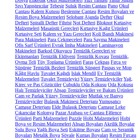
Dosya
Etiketlik
Okul Malzemeleri
Yazı Tahtası
Tahta Silgisi
Sıvı Yapıştırıcılar
Tebeşir
Suluk
Resim Çantası
Pano
Okul
Çantası
Kalem Kutusu
Beslenme Çantası
Resim Boyaları ve
Resim Boya Malzemeleri
Selobant
Ajanda
Defter
Okul
Defteri
Spiralli Defter
Fihrist
Not Defteri
Bloknot
Kırtasiye
Malzemeleri
Masaüstü Gereçleri
Kırtasiye Kağıt Ürünleri
Kırtasiye Seti
Kalem ve Yazı Gereçleri
Koli Bandı Makinesi
Para Makineleri
Para Çekmeceleri
Para Sayma Makineleri
Ofis Sarf Ürünleri
Evrak İmha Makineleri
Laminasyon
Makineleri
Barkod Okuyucu
Temizlik Gereçleri ve
Ekipmanları
Temizlik Eldiveni
Temizlik Kovası
Temizlik,
Ovma Teli
Tüy Toplama Ürünleri
Faraş
Çekpas
Fırça ve
Süpürge
Temizlik Bezleri
Temizlik Süngeri
Paspas ve Mop
Kâğıt Havlu
Tuvalet Kağıdı
Islak Mendil
Ev Temizlik
Malzemeleri
Tuvalet Temizleyici
Yüzey Temizleyiciler
Yağ,
Kireç ve Pas Çözücüler
Çubuklu Oda Kokusu
Oda Kokusu
Halı Temizleyiciler
Ahşap Temizleyiciler ve Bakım Ürünleri
Cam ve Parlak Yüzey Temizleyiciler
Mutfak ve Banyo
Temizleyiciler
Bulaşık Makinesi Deterjanı
Yumuşatıcı
Çamaşır Deterjanı
Elde Bulaşık Deterjanı
Çamaşır Leke
Çıkarıcılar
Kolonya
Pazar Arabası ve Çantası
Eğlence
Ürünleri
Parti Malzemeleri
Puzzle
Hobi Malzemeleri
Hobi
Boya ve Resim Malzemeleri
Ahşap Boyaları
Akrilik Boyalar
Sulu Boya
Yağlı Boya Seti
Eskitme Boyası
Cam ve Seramik
Boyaları
Metalik Boya
Şövale
Kumaş Boyaları
Resim Fırçası