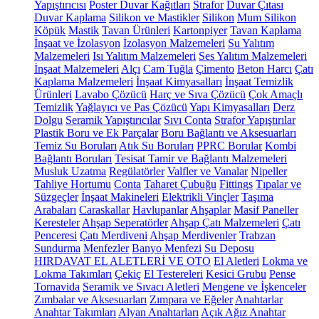
Yapıştırıcısı
Poster Duvar Kağıtları
Strafor
Duvar Çıtası
Duvar Kaplama
Silikon ve Mastikler
Silikon
Mum Silikon
Köpük
Mastik
Tavan Ürünleri
Kartonpiyer
Tavan Kaplama
İnşaat ve İzolasyon
İzolasyon Malzemeleri
Su Yalıtım
Malzemeleri
Isı Yalıtım Malzemeleri
Ses Yalıtım Malzemeleri
İnşaat Malzemeleri
Alçı
Cam Tuğla
Çimento
Beton Harcı
Çatı
Kaplama Malzemeleri
İnşaat Kimyasalları
İnşaat Temizlik
Ürünleri
Lavabo Çözücü
Harç ve Sıva Çözücü
Çok Amaçlı
Temizlik
Yağlayıcı ve Pas Çözücü
Yapı Kimyasalları
Derz
Dolgu
Seramik Yapıştırıcılar
Sıvı Conta
Strafor Yapıştırılar
Plastik Boru ve Ek Parçalar
Boru Bağlantı ve Aksesuarları
Temiz Su Boruları
Atık Su Boruları
PPRC Borular
Kombi
Bağlantı Boruları
Tesisat Tamir ve Bağlantı Malzemeleri
Musluk Uzatma
Regülatörler
Valfler ve Vanalar
Nipeller
Tahliye Hortumu
Conta
Taharet Çubuğu
Fittings
Tıpalar ve
Süzgeçler
İnşaat Makineleri
Elektrikli Vinçler
Taşıma
Arabaları
Caraskallar
Havlupanlar
Ahşaplar
Masif Paneller
Keresteler
Ahşap Seperatörler
Ahşap Çatı Malzemeleri
Çatı
Penceresi
Çatı Merdiveni
Ahşap Merdivenler
Trabzan
Sundurma
Menfezler
Banyo Menfezi
Su Deposu
HIRDAVAT EL ALETLERİ VE OTO
El Aletleri
Lokma ve
Lokma Takımları
Çekiç
El Testereleri
Kesici Grubu
Pense
Tornavida
Seramik ve Sıvacı Aletleri
Mengene ve İşkenceler
Zımbalar ve Aksesuarları
Zımpara ve Eğeler
Anahtarlar
Anahtar Takımları
Alyan Anahtarları
Açık Ağız Anahtar