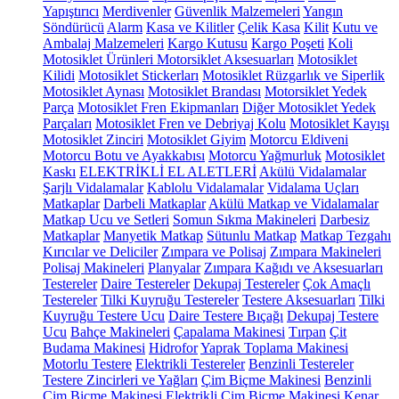
Yapıştırıcı
Merdivenler
Güvenlik Malzemeleri
Yangın
Söndürücü
Alarm
Kasa ve Kilitler
Çelik Kasa
Kilit
Kutu ve
Ambalaj Malzemeleri
Kargo Kutusu
Kargo Poşeti
Koli
Motosiklet Ürünleri
Motorsiklet Aksesuarları
Motosiklet
Kilidi
Motosiklet Stickerları
Motosiklet Rüzgarlık ve Siperlik
Motosiklet Aynası
Motosiklet Brandası
Motorsiklet Yedek
Parça
Motosiklet Fren Ekipmanları
Diğer Motosiklet Yedek
Parçaları
Motosiklet Fren ve Debriyaj Kolu
Motosiklet Kayışı
Motosiklet Zinciri
Motosiklet Giyim
Motorcu Eldiveni
Motorcu Botu ve Ayakkabısı
Motorcu Yağmurluk
Motosiklet
Kaskı
ELEKTRİKLİ EL ALETLERİ
Akülü Vidalamalar
Şarjlı Vidalamalar
Kablolu Vidalamalar
Vidalama Uçları
Matkaplar
Darbeli Matkaplar
Akülü Matkap ve Vidalamalar
Matkap Ucu ve Setleri
Somun Sıkma Makineleri
Darbesiz
Matkaplar
Manyetik Matkap
Sütunlu Matkap
Matkap Tezgahı
Kırıcılar ve Deliciler
Zımpara ve Polisaj
Zımpara Makineleri
Polisaj Makineleri
Planyalar
Zımpara Kağıdı ve Aksesuarları
Testereler
Daire Testereler
Dekupaj Testereler
Çok Amaçlı
Testereler
Tilki Kuyruğu Testereler
Testere Aksesuarları
Tilki
Kuyruğu Testere Ucu
Daire Testere Bıçağı
Dekupaj Testere
Ucu
Bahçe Makineleri
Çapalama Makinesi
Tırpan
Çit
Budama Makinesi
Hidrofor
Yaprak Toplama Makinesi
Motorlu Testere
Elektrikli Testereler
Benzinli Testereler
Testere Zincirleri ve Yağları
Çim Biçme Makinesi
Benzinli
Çim Biçme Makinesi
Elektrikli Çim Biçme Makinesi
Kenar