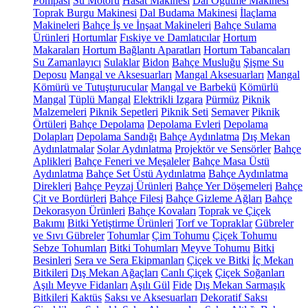
Pompası
Su Motoru
Hasat Makinesi
Dal Öğütme Makinesi
Toprak Burgu Makinesi
Dal Budama Makinesi
İlaçlama
Makineleri
Bahçe İş ve İnşaat Makineleri
Bahçe Sulama
Ürünleri
Hortumlar
Fıskiye ve Damlatıcılar
Hortum
Makaraları
Hortum Bağlantı Aparatları
Hortum Tabancaları
Su Zamanlayıcı
Sulaklar
Bidon
Bahçe Musluğu
Şişme Su
Deposu
Mangal ve Aksesuarları
Mangal Aksesuarları
Mangal
Kömürü ve Tutuşturucular
Mangal ve Barbekü
Kömürlü
Mangal
Tüplü Mangal
Elektrikli Izgara
Pürmüz
Piknik
Malzemeleri
Piknik Sepetleri
Piknik Seti
Semaver
Piknik
Örtüleri
Bahçe Depolama
Depolama Evleri
Depolama
Dolapları
Depolama Sandığı
Bahçe Aydınlatma
Dış Mekan
Aydınlatmalar
Solar Aydınlatma
Projektör ve Sensörler
Bahçe
Aplikleri
Bahçe Feneri ve Meşaleler
Bahçe Masa Üstü
Aydınlatma
Bahçe Set Üstü Aydınlatma
Bahçe Aydınlatma
Direkleri
Bahçe Peyzaj Ürünleri
Bahçe Yer Döşemeleri
Bahçe
Çit ve Bordürleri
Bahçe Filesi
Bahçe Gizleme Ağları
Bahçe
Dekorasyon Ürünleri
Bahçe Kovaları
Toprak ve Çiçek
Bakımı
Bitki Yetiştirme Ürünleri
Torf ve Topraklar
Gübreler
ve Sıvı Gübreler
Tohumlar
Çim Tohumu
Çiçek Tohumu
Sebze Tohumları
Bitki Tohumları
Meyve Tohumu
Bitki
Besinleri
Sera ve Sera Ekipmanları
Çiçek ve Bitki
İç Mekan
Bitkileri
Dış Mekan Ağaçları
Canlı Çiçek
Çiçek Soğanları
Aşılı Meyve Fidanları
Aşılı Gül
Fide
Dış Mekan Sarmaşık
Bitkileri
Kaktüs
Saksı ve Aksesuarları
Dekoratif Saksı