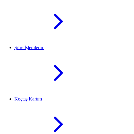
Şifre İşlemlerim
Koçtaş Kartım