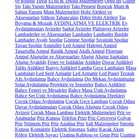
ve Rulosu
Tuval
El İşi & Tekstil Malzemeleri
Örgü İpi
Güpür
Şiş
Takı Yapım Malzemeleri
Takı Pensesi
Boncuk
Mum &
Sabun Yapımı
Mum Malzemeleri
Hobi Aletleri ve
Aksesuarları
Silikon Tabancaları
Diğer Hobi Aletleri
Taş
Boyama & Mozaik
AYDINLATMA VE ELEKTRİK
Ev
Aydınlatmaları
Avizeler
Sarkıt Avizeler
Plafonyer Avizeler
Lambaderler ve Aksesuarları
Lambader
Lambader Başlığı
Lambader Ayağı
Spotlar
Gömme Spotlar
Sıvaüstü Spotlar
Tavan Spotlar
Ampuller
Led Ampul
Halojen Ampul
Tasarruflu Ampul
Rustik Ampul
Akıllı Ampul
Floresan
Ampul
Abajurlar ve Aksesuarları
Abajur
Abajur Şapkaları
Abajur Ayaklığı
Fener ve Işıldaklar
Aplikler
Duvar Aplikleri
Tablo Aplikleri
Banyo Aplikleri
Lamba
Gece Lambaları
Masa
Lambaları
Led Şerit
Armatür
Led Armatür
Led Panel
Tezgah
Altı Aydınlatma
Bahçe Aydınlatma
Dış Mekan Aydınlatmalar
Solar Aydınlatma
Projektör ve Sensörler
Bahçe Aplikleri
Bahçe Feneri ve Meşaleler
Bahçe Masa Üstü Aydınlatma
Bahçe Set Üstü Aydınlatma
Bahçe Aydınlatma Direkleri
Çocuk Odası Aydınlatma
Çocuk Gece Lambası
Çocuk Odası
Duvar Aydınlatmaları
Çocuk Odası Abajuru
Çocuk Odası
Avizesi
Çocuk Masa Lambası
Elektrik Malzemeleri
Priz ve
Anahtarlar
Priz Kutusu
Telefon Prizi
Priz Çerçevesi
Golyat
Priz
Nümeris Priz
Priz
Anahtar Priz
Şalt Malzemeleri
Sigorta
Kutusu
Kontaktör
Elektrik Sigortası
Şalter
Kaçak Akım
Rölesi
Elektrik Sayacı
Uzatma Kablosu ve Grup Priz
Uzatma