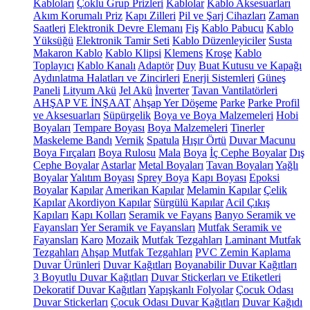
Kabloları
Çoklu Grup Prizleri
Kablolar
Kablo Aksesuarları
Akım Korumalı Priz
Kapı Zilleri
Pil ve Şarj Cihazları
Zaman
Saatleri
Elektronik Devre Elemanı
Fiş
Kablo Pabucu
Kablo
Yüksüğü
Elektronik Tamir Seti
Kablo Düzenleyiciler
Susta
Makaron Kablo
Kablo Klipsi
Klemens
Kroşe
Kablo
Toplayıcı
Kablo Kanalı
Adaptör
Duy
Buat Kutusu ve Kapağı
Aydınlatma Halatları ve Zincirleri
Enerji Sistemleri
Güneş
Paneli
Lityum Akü
Jel Akü
İnverter
Tavan Vantilatörleri
AHŞAP VE İNŞAAT
Ahşap Yer Döşeme
Parke
Parke Profil
ve Aksesuarları
Süpürgelik
Boya ve Boya Malzemeleri
Hobi
Boyaları
Tempare Boyası
Boya Malzemeleri
Tinerler
Maskeleme Bandı
Vernik
Spatula
Hışır Örtü
Duvar Macunu
Boya Fırçaları
Boya Rulosu
Mala
Boya
İç Cephe Boyalar
Dış
Cephe Boyalar
Astarlar
Metal Boyaları
Tavan Boyaları
Yağlı
Boyalar
Yalıtım Boyası
Sprey Boya
Kapı Boyası
Epoksi
Boyalar
Kapılar
Amerikan Kapılar
Melamin Kapılar
Çelik
Kapılar
Akordiyon Kapılar
Sürgülü Kapılar
Acil Çıkış
Kapıları
Kapı Kolları
Seramik ve Fayans
Banyo Seramik ve
Fayansları
Yer Seramik ve Fayansları
Mutfak Seramik ve
Fayansları
Karo
Mozaik
Mutfak Tezgahları
Laminant Mutfak
Tezgahları
Ahşap Mutfak Tezgahları
PVC Zemin Kaplama
Duvar Ürünleri
Duvar Kağıtları
Boyanabilir Duvar Kağıtları
3 Boyutlu Duvar Kağıtları
Duvar Stickerları ve Etiketleri
Dekoratif Duvar Kağıtları
Yapışkanlı Folyolar
Çocuk Odası
Duvar Stickerları
Çocuk Odası Duvar Kağıtları
Duvar Kağıdı