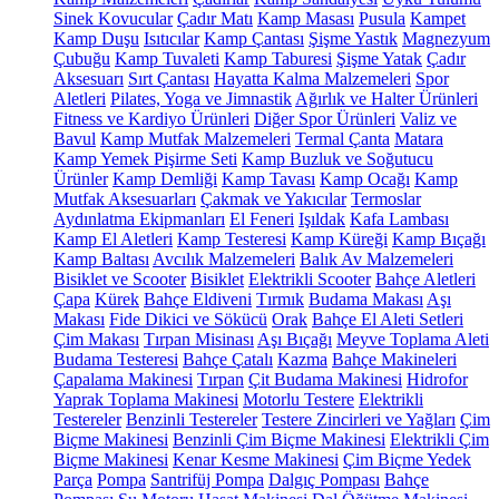
Sinek Kovucular
Çadır Matı
Kamp Masası
Pusula
Kampet
Kamp Duşu
Isıtıcılar
Kamp Çantası
Şişme Yastık
Magnezyum
Çubuğu
Kamp Tuvaleti
Kamp Taburesi
Şişme Yatak
Çadır
Aksesuarı
Sırt Çantası
Hayatta Kalma Malzemeleri
Spor
Aletleri
Pilates, Yoga ve Jimnastik
Ağırlık ve Halter Ürünleri
Fitness ve Kardiyo Ürünleri
Diğer Spor Ürünleri
Valiz ve
Bavul
Kamp Mutfak Malzemeleri
Termal Çanta
Matara
Kamp Yemek Pişirme Seti
Kamp Buzluk ve Soğutucu
Ürünler
Kamp Demliği
Kamp Tavası
Kamp Ocağı
Kamp
Mutfak Aksesuarları
Çakmak ve Yakıcılar
Termoslar
Aydınlatma Ekipmanları
El Feneri
Işıldak
Kafa Lambası
Kamp El Aletleri
Kamp Testeresi
Kamp Küreği
Kamp Bıçağı
Kamp Baltası
Avcılık Malzemeleri
Balık Av Malzemeleri
Bisiklet ve Scooter
Bisiklet
Elektrikli Scooter
Bahçe Aletleri
Çapa
Kürek
Bahçe Eldiveni
Tırmık
Budama Makası
Aşı
Makası
Fide Dikici ve Sökücü
Orak
Bahçe El Aleti Setleri
Çim Makası
Tırpan Misinası
Aşı Bıçağı
Meyve Toplama Aleti
Budama Testeresi
Bahçe Çatalı
Kazma
Bahçe Makineleri
Çapalama Makinesi
Tırpan
Çit Budama Makinesi
Hidrofor
Yaprak Toplama Makinesi
Motorlu Testere
Elektrikli
Testereler
Benzinli Testereler
Testere Zincirleri ve Yağları
Çim
Biçme Makinesi
Benzinli Çim Biçme Makinesi
Elektrikli Çim
Biçme Makinesi
Kenar Kesme Makinesi
Çim Biçme Yedek
Parça
Pompa
Santrifüj Pompa
Dalgıç Pompası
Bahçe