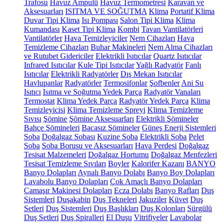
Trafosu
Havuz Ampulü
Havuz Termometresi
Karavan ve
Aksesuarları
ISITMA VE SOĞUTMA
Klima
Portatif Klima
Duvar Tipi Klima
Isı Pompası
Salon Tipi Klima
Klima
Kumandası
Kaset Tipi Klima
Kombi
Tavan Vantilatörleri
Vantilatörler
Hava Temizleyiciler
Nem Cihazları
Hava
Temizleme Cihazları
Buhar Makineleri
Nem Alma Cihazları
ve Rutubet Gidericiler
Elektrikli Isıtıcılar
Quartz Isıtıcılar
Infrared Isıtıcılar
Kule Tipi Isıtıcılar
Yağlı Radyatör
Fanlı
Isıtıcılar
Elektrikli Radyatörler
Dış Mekan Isıtıcılar
Havlupanlar
Radyatörler
Termosifonlar
Şofbenler
Ani Su
Isıtıcı
Isıtma ve Soğutma Yedek Parça
Radyatör Vanaları
Termostat
Klima Yedek Parça
Radyatör Yedek Parça
Klima
Temizleyicisi
Klima Temizleme Spreyi
Klima Temizleme
Sıvısı
Şömine
Şömine Aksesuarları
Elektrikli Şömineler
Bahçe Şömineleri
Bacasız Şömineler
Güneş Enerji Sistemleri
Soba
Doğalgaz Sobası
Kuzine Soba
Elektrikli Soba
Pelet
Soba
Soba Borusu ve Aksesuarları
Hava Perdesi
Doğalgaz
Tesisat Malzemeleri
Doğalgaz Hortumu
Doğalgaz Menfezleri
Tesisat Temizleme Sıvıları
Boyler
Kalorifer Kazanı
BANYO
Banyo Dolapları
Aynalı Banyo Dolabı
Banyo Boy Dolapları
Lavabolu Banyo Dolapları
Çok Amaçlı Banyo Dolapları
Çamaşır Makinesi Dolapları
Ecza Dolabı
Banyo Rafları
Duş
Sistemleri
Duşakabin
Duş Tekneleri
Jakuziler
Küvet
Duş
Setleri
Duş Sistemleri
Duş Başlıkları
Duş Kolonları
Sürgülü
Duş Setleri
Duş Spiralleri
El Duşu
Vitrifiyeler
Lavabolar