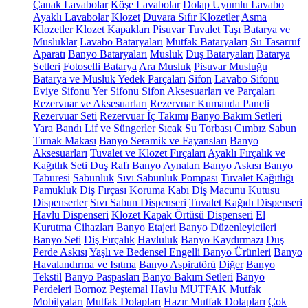
Çanak Lavabolar
Köşe Lavabolar
Dolap Uyumlu Lavabo
Ayaklı Lavabolar
Klozet
Duvara Sıfır Klozetler
Asma
Klozetler
Klozet Kapakları
Pisuvar
Tuvalet Taşı
Batarya ve
Musluklar
Lavabo Bataryaları
Mutfak Bataryaları
Su Tasarruf
Aparatı
Banyo Bataryaları
Musluk
Duş Bataryaları
Batarya
Setleri
Fotoselli Batarya
Ara Musluk
Pisuvar Musluğu
Batarya ve Musluk Yedek Parçaları
Sifon
Lavabo Sifonu
Eviye Sifonu
Yer Sifonu
Sifon Aksesuarları ve Parçaları
Rezervuar ve Aksesuarları
Rezervuar Kumanda Paneli
Rezervuar Seti
Rezervuar İç Takımı
Banyo Bakım Setleri
Yara Bandı
Lif ve Süngerler
Sıcak Su Torbası
Cımbız
Sabun
Tırnak Makası
Banyo Seramik ve Fayansları
Banyo
Aksesuarları
Tuvalet ve Klozet Fırçaları
Ayaklı Fırçalık ve
Kağıtlık Seti
Duş Rafı
Banyo Aynaları
Banyo Askısı
Banyo
Taburesi
Sabunluk
Sıvı Sabunluk Pompası
Tuvalet Kağıtlığı
Pamukluk
Diş Fırçası Koruma Kabı
Diş Macunu Kutusu
Dispenserler
Sıvı Sabun Dispenseri
Tuvalet Kağıdı Dispenseri
Havlu Dispenseri
Klozet Kapak Örtüsü Dispenseri
El
Kurutma Cihazları
Banyo Etajeri
Banyo Düzenleyicileri
Banyo Seti
Diş Fırçalık
Havluluk
Banyo Kaydırmazı
Duş
Perde Askısı
Yaşlı ve Bedensel Engelli Banyo Ürünleri
Banyo
Havalandırma ve Isıtma
Banyo Aspiratörü
Diğer
Banyo
Tekstil
Banyo Paspasları
Banyo Bakım Setleri
Banyo
Perdeleri
Bornoz
Peştemal
Havlu
MUTFAK
Mutfak
Mobilyaları
Mutfak Dolapları
Hazır Mutfak Dolapları
Çok