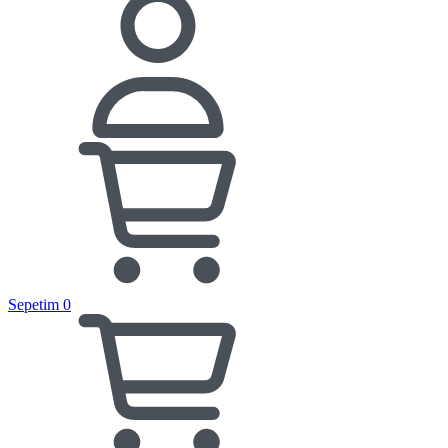
Sepetim
0