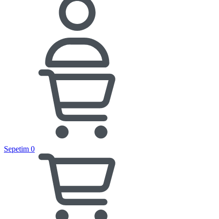
Sepetim
0