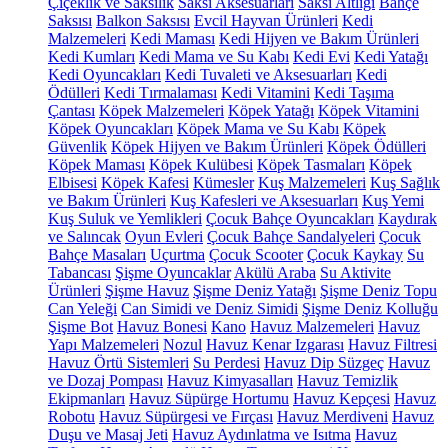
Çiçeklik ve Saksılık
Saksı Aksesuarları
Saksı Altlığı
Bahçe
Saksısı
Balkon Saksısı
Evcil Hayvan Ürünleri
Kedi
Malzemeleri
Kedi Maması
Kedi Hijyen ve Bakım Ürünleri
Kedi Kumları
Kedi Mama ve Su Kabı
Kedi Evi
Kedi Yatağı
Kedi Oyuncakları
Kedi Tuvaleti ve Aksesuarları
Kedi
Ödülleri
Kedi Tırmalaması
Kedi Vitamini
Kedi Taşıma
Çantası
Köpek Malzemeleri
Köpek Yatağı
Köpek Vitamini
Köpek Oyuncakları
Köpek Mama ve Su Kabı
Köpek
Güvenlik
Köpek Hijyen ve Bakım Ürünleri
Köpek Ödülleri
Köpek Maması
Köpek Kulübesi
Köpek Tasmaları
Köpek
Elbisesi
Köpek Kafesi
Kümesler
Kuş Malzemeleri
Kuş Sağlık
ve Bakım Ürünleri
Kuş Kafesleri ve Aksesuarları
Kuş Yemi
Kuş Suluk ve Yemlikleri
Çocuk Bahçe Oyuncakları
Kaydırak
ve Salıncak
Oyun Evleri
Çocuk Bahçe Sandalyeleri
Çocuk
Bahçe Masaları
Uçurtma
Çocuk Scooter
Çocuk Kaykay
Su
Tabancası
Şişme Oyuncaklar
Akülü Araba
Su Aktivite
Ürünleri
Şişme Havuz
Şişme Deniz Yatağı
Şişme Deniz Topu
Can Yeleği
Can Simidi ve Deniz Simidi
Şişme Deniz Kolluğu
Şişme Bot
Havuz Bonesi
Kano
Havuz Malzemeleri
Havuz
Yapı Malzemeleri
Nozul
Havuz Kenar Izgarası
Havuz Filtresi
Havuz Örtü Sistemleri
Su Perdesi
Havuz Dip Süzgeç
Havuz
ve Dozaj Pompası
Havuz Kimyasalları
Havuz Temizlik
Ekipmanları
Havuz Süpürge Hortumu
Havuz Kepçesi
Havuz
Robotu
Havuz Süpürgesi ve Fırçası
Havuz Merdiveni
Havuz
Duşu ve Masaj Jeti
Havuz Aydınlatma ve Isıtma
Havuz