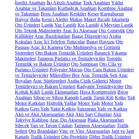
İngiliz Anahtarı
İki Ağızlı Anahtar
Tork Anahtarı
Yıldız
Anahtar ve Takımları
Kurbağcık Anahtarı
Kombine Anahtar
ve Takımları
Boru Anahtarı
Keskiler
Keser
Kargaburun
Balyoz
Balta
Kesici Aletler
Makas
Maket Bıçağı
Iskarpela
Oto Ürünleri
Lastik
Yaz Lastiği
Kış Lastiği
4 Mevsim Lastik
Oto Teknik Malzemeler
Araç İçi Aksesuar
Oto Güneşlik
Oto
Küllükler
Araç Buzdolapları
Bagaj Düzenleyici
Araba
Kokuları
Araç İçi Telefon Tutucular
Bagaj Havuzu
Oto
Paspası
Araç İçi Kamera
Oto Multimedya ve Görüntü
Sistemleri
Oto Bakım Temizlik Ürünleri
Basınçlı Yıkama
Makineleri
Tampon Parlatıcı ve Temizleyiciler
Torpido
Temizlik ve Bakım Ürünleri
Oto Şampuan
Oto Cila ve
Parlatıcı Ürünleri
Polyester Macun
Oto Cam Bakım Ürünleri
ve Temizleyiciler
Mikrofiber Bez
Araç Temizlik Seti
Araç
Boyaları
Araç Süpürgeleri
Araba Çizik Giderici
Motor
Temizleyici ve Bakım Ürünleri
Radyatör Temizleyiciler
Oto
Koltuk Kılıfı
Lastik Ekipmanları
Hava Kompresörü
Bijon
Anahtarı
Sibop ve Sibop Kapağı
Lastik Tamir Kiti
Kriko
Yağ
Motor Katkıları
Hidrolik Yağlar
Motor Yağı
Motor Yağı
Katkısı
Gres Yağı
Yakıt Katkısı
Şanzıman Yağı ve Katkısı
Akü ve Akü Aksesuarları
Akü
Akü Şarj Cihazları
Akü
Takviye Kablosu
Araç Dış Aksesuar
Plaka Aksesuarları
Silecek
Yan ve Tavan Çıtaları
Tampon Aksesuarları
Trafik
Setleri
Oto Brandaları
Vinç ve Vinç Aksesuarları
Jant ve Jant
Kapağı
Trafik Ürünleri
Oto Projektör
Diğer Trafik Ürünleri