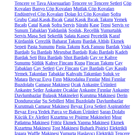
Tencere ve Tava Aksesuarları
Tencere ve Tencere Setleri
Çöp
Kovaları
Banyo Çöp Kovaları
Mutfak Çöp Kovaları
Endüstriyel Çöp Kovaları
Dolap İçi Çöp Kovaları
Sofra
Grubu
Çatal,Kaşık,Bıçak
Çatal Kaşık Bıçak Takımı
Yemek
Bıçağı
Çatal
Kaşık
Sofra Servis
Sürahi
Kase
Tepsi
Servis ve
Sunum Tabakları
Yağdanlık
Sosluk, Reçellik
Yumurtalık
Servis Maşa Seti
Şekerlik
Salata Kasesi
Peçetelik
Karaf
Kürdanlık
Çerezlik
Baharat Takımı
Bardak Altlığı
Ekmek
Sepeti
Pasta Sunumu
Pasta Takımı
Kek Fanusu
Bardak
Viski
Bardağı
Su Bardağı
Meşrubat Bardağı
Rakı Bardağı
Kadeh
Bardak Seti
Bira Bardağı
Shot Bardağı
Çay ve Kahve
Sunumu
Sütlük
Kahve Fincanı
Kupa
Fincan Takımı
Çay
Tabakları
Çay Setleri
Çay Fincanı
Çay Bardağı
Çay Kaşığı
Yemek Takımları
Tabaklar
Kahvaltı Takımları
Suluk ve
Matara
Beyaz Eşya
Fırın
Mikrodalga Fırınlar
Mini Fırınlar
Buzdolabı
Çamaşır Makinesi
Ocak
Ankastre Ürünleri
Ankastre Setler
Ankastre Ocaklar
Ankastre Fırınlar
Ankastre
Davlumbazlar
Bulaşık Makineleri
Kurutma Makinesi
Derin
Dondurucular
Su Sebilleri
Mini Buzdolabı
Davlumbazlar
Kurutmalı Çamaşır Makinesi
Beyaz Eşya Setleri
Aspiratörler
Beyaz Eşya Yedek Parça ve Bakım Ürünleri
Şarap Dolabı
Küçük Ev Aletleri
Kızartma ve Pişirme Makineleri
Mısır
Patlatma Makinesi
Fritöz
Ekmek Yapma Makinesi
Ekmek
Kızartma Makinesi
Tost Makinesi
Buharlı Pişirici
Elektrikli
Izgara
Waffle Makinesi
Yumurta Haşlayıcı
Elektrikli Tencere