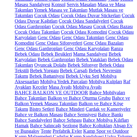
Masası Sandalyesi
Konsol
Servis Masaları
Masa ve Masa
Takımları
Yemek Masası ve Takımları
Mutfak Masası ve
Takımları
Çocuk Odası
Çocuk Odası Duvar Stickerları
Çocuk
Odası Duvar Kağıtları
Çocuk Odası Sandalyeleri
Çocuk
Odası Gardıropları
Çocuk Odası Masası
Çocuk Odası Bazası
Çocuk Odası Takımları
Çocuk Odası Komodini
Çocuk Odası
Karyolaları
Genç Odası
Genç Odası Takımları
Genç Odası
Komodini
Genç Odası Şifonyerleri
Genç Odası Bazaları
Genç Odası Gardıropları
Genç Odası Karyolaları
Ranza
Bebek Odası
Bebek Beşikleri
Mama Sandalyesi
Bebek
Karyolaları
Bebek Gardıropları
Bebek Yatakları
Bebek Odası
Takımları
Oyuncak Dolabı
Bebek Şifonyer
Bebek Odası
Tekstili
Bebek Yorganı
Bebek Çarşafı
Bebek Nevresim
Takımı
Bebek Battaniyesi
Bebek Uyku Seti
Mobilya
Aksesuarları
Mobilya Yedek Parçaları
Mobilya Kulpları
Raf
Ayakları
Keçeler
Masa Ayağı
Mobilya Ayağı
BAHÇE,BALKON VE OUTDOOR
Bahçe Mobilyaları
Bahçe Takımları
Balkon ve Bahçe Oturma Grubu
Bahçe ve
Balkon Yemek Masası Takımları
Balkon ve Bahçe Köşe
Takımı
Bistro Setleri
Bahçe Minderi
Çardak ve Kameriyeler
Bahçe ve Balkon Masası
Bahçe Şemsiyesi
Bahçe Bankı
Bahçe Sandalyeleri
Bahçe Sehpası
Bahçe Mobilya Kılıfları
Hamak
Bahçe Salıncağı
Şezlong
Bahçe Koltukları
Ahşap Ev
ve Bungalov
Tente
Prefabrik Evler
Kamp Spor ve Outdoor
Kamp Malzemeleri
Çadırlar
Kamp Sandalyesi
Uyku Tulumu