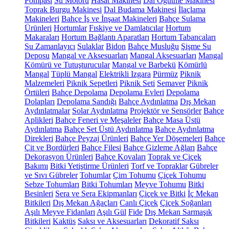
Pompası
Su Motoru
Hasat Makinesi
Dal Öğütme Makinesi
Toprak Burgu Makinesi
Dal Budama Makinesi
İlaçlama
Makineleri
Bahçe İş ve İnşaat Makineleri
Bahçe Sulama
Ürünleri
Hortumlar
Fıskiye ve Damlatıcılar
Hortum
Makaraları
Hortum Bağlantı Aparatları
Hortum Tabancaları
Su Zamanlayıcı
Sulaklar
Bidon
Bahçe Musluğu
Şişme Su
Deposu
Mangal ve Aksesuarları
Mangal Aksesuarları
Mangal
Kömürü ve Tutuşturucular
Mangal ve Barbekü
Kömürlü
Mangal
Tüplü Mangal
Elektrikli Izgara
Pürmüz
Piknik
Malzemeleri
Piknik Sepetleri
Piknik Seti
Semaver
Piknik
Örtüleri
Bahçe Depolama
Depolama Evleri
Depolama
Dolapları
Depolama Sandığı
Bahçe Aydınlatma
Dış Mekan
Aydınlatmalar
Solar Aydınlatma
Projektör ve Sensörler
Bahçe
Aplikleri
Bahçe Feneri ve Meşaleler
Bahçe Masa Üstü
Aydınlatma
Bahçe Set Üstü Aydınlatma
Bahçe Aydınlatma
Direkleri
Bahçe Peyzaj Ürünleri
Bahçe Yer Döşemeleri
Bahçe
Çit ve Bordürleri
Bahçe Filesi
Bahçe Gizleme Ağları
Bahçe
Dekorasyon Ürünleri
Bahçe Kovaları
Toprak ve Çiçek
Bakımı
Bitki Yetiştirme Ürünleri
Torf ve Topraklar
Gübreler
ve Sıvı Gübreler
Tohumlar
Çim Tohumu
Çiçek Tohumu
Sebze Tohumları
Bitki Tohumları
Meyve Tohumu
Bitki
Besinleri
Sera ve Sera Ekipmanları
Çiçek ve Bitki
İç Mekan
Bitkileri
Dış Mekan Ağaçları
Canlı Çiçek
Çiçek Soğanları
Aşılı Meyve Fidanları
Aşılı Gül
Fide
Dış Mekan Sarmaşık
Bitkileri
Kaktüs
Saksı ve Aksesuarları
Dekoratif Saksı