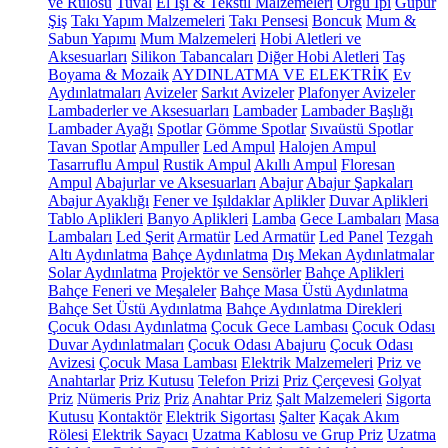
ve Rulosu
Tuval
El İşi & Tekstil Malzemeleri
Örgü İpi
Güpür
Şiş
Takı Yapım Malzemeleri
Takı Pensesi
Boncuk
Mum &
Sabun Yapımı
Mum Malzemeleri
Hobi Aletleri ve
Aksesuarları
Silikon Tabancaları
Diğer Hobi Aletleri
Taş
Boyama & Mozaik
AYDINLATMA VE ELEKTRİK
Ev
Aydınlatmaları
Avizeler
Sarkıt Avizeler
Plafonyer Avizeler
Lambaderler ve Aksesuarları
Lambader
Lambader Başlığı
Lambader Ayağı
Spotlar
Gömme Spotlar
Sıvaüstü Spotlar
Tavan Spotlar
Ampuller
Led Ampul
Halojen Ampul
Tasarruflu Ampul
Rustik Ampul
Akıllı Ampul
Floresan
Ampul
Abajurlar ve Aksesuarları
Abajur
Abajur Şapkaları
Abajur Ayaklığı
Fener ve Işıldaklar
Aplikler
Duvar Aplikleri
Tablo Aplikleri
Banyo Aplikleri
Lamba
Gece Lambaları
Masa
Lambaları
Led Şerit
Armatür
Led Armatür
Led Panel
Tezgah
Altı Aydınlatma
Bahçe Aydınlatma
Dış Mekan Aydınlatmalar
Solar Aydınlatma
Projektör ve Sensörler
Bahçe Aplikleri
Bahçe Feneri ve Meşaleler
Bahçe Masa Üstü Aydınlatma
Bahçe Set Üstü Aydınlatma
Bahçe Aydınlatma Direkleri
Çocuk Odası Aydınlatma
Çocuk Gece Lambası
Çocuk Odası
Duvar Aydınlatmaları
Çocuk Odası Abajuru
Çocuk Odası
Avizesi
Çocuk Masa Lambası
Elektrik Malzemeleri
Priz ve
Anahtarlar
Priz Kutusu
Telefon Prizi
Priz Çerçevesi
Golyat
Priz
Nümeris Priz
Priz
Anahtar Priz
Şalt Malzemeleri
Sigorta
Kutusu
Kontaktör
Elektrik Sigortası
Şalter
Kaçak Akım
Rölesi
Elektrik Sayacı
Uzatma Kablosu ve Grup Priz
Uzatma