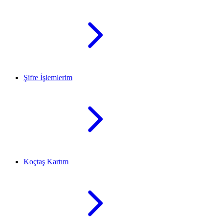
Şifre İşlemlerim
Koçtaş Kartım