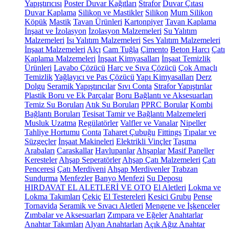
Yapıştırıcısı
Poster Duvar Kağıtları
Strafor
Duvar Çıtası
Duvar Kaplama
Silikon ve Mastikler
Silikon
Mum Silikon
Köpük
Mastik
Tavan Ürünleri
Kartonpiyer
Tavan Kaplama
İnşaat ve İzolasyon
İzolasyon Malzemeleri
Su Yalıtım
Malzemeleri
Isı Yalıtım Malzemeleri
Ses Yalıtım Malzemeleri
İnşaat Malzemeleri
Alçı
Cam Tuğla
Çimento
Beton Harcı
Çatı
Kaplama Malzemeleri
İnşaat Kimyasalları
İnşaat Temizlik
Ürünleri
Lavabo Çözücü
Harç ve Sıva Çözücü
Çok Amaçlı
Temizlik
Yağlayıcı ve Pas Çözücü
Yapı Kimyasalları
Derz
Dolgu
Seramik Yapıştırıcılar
Sıvı Conta
Strafor Yapıştırılar
Plastik Boru ve Ek Parçalar
Boru Bağlantı ve Aksesuarları
Temiz Su Boruları
Atık Su Boruları
PPRC Borular
Kombi
Bağlantı Boruları
Tesisat Tamir ve Bağlantı Malzemeleri
Musluk Uzatma
Regülatörler
Valfler ve Vanalar
Nipeller
Tahliye Hortumu
Conta
Taharet Çubuğu
Fittings
Tıpalar ve
Süzgeçler
İnşaat Makineleri
Elektrikli Vinçler
Taşıma
Arabaları
Caraskallar
Havlupanlar
Ahşaplar
Masif Paneller
Keresteler
Ahşap Seperatörler
Ahşap Çatı Malzemeleri
Çatı
Penceresi
Çatı Merdiveni
Ahşap Merdivenler
Trabzan
Sundurma
Menfezler
Banyo Menfezi
Su Deposu
HIRDAVAT EL ALETLERİ VE OTO
El Aletleri
Lokma ve
Lokma Takımları
Çekiç
El Testereleri
Kesici Grubu
Pense
Tornavida
Seramik ve Sıvacı Aletleri
Mengene ve İşkenceler
Zımbalar ve Aksesuarları
Zımpara ve Eğeler
Anahtarlar
Anahtar Takımları
Alyan Anahtarları
Açık Ağız Anahtar