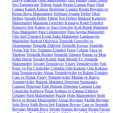
Dosya
Etiketlik
Okul Malzemeleri
Yazı Tahtası
Tahta Silgisi
Sıvı Yapıştırıcılar
Tebeşir
Suluk
Resim Çantası
Pano
Okul
Çantası
Kalem Kutusu
Beslenme Çantası
Resim Boyaları ve
Resim Boya Malzemeleri
Selobant
Ajanda
Defter
Okul
Defteri
Spiralli Defter
Fihrist
Not Defteri
Bloknot
Kırtasiye
Malzemeleri
Masaüstü Gereçleri
Kırtasiye Kağıt Ürünleri
Kırtasiye Seti
Kalem ve Yazı Gereçleri
Koli Bandı Makinesi
Para Makineleri
Para Çekmeceleri
Para Sayma Makineleri
Ofis Sarf Ürünleri
Evrak İmha Makineleri
Laminasyon
Makineleri
Barkod Okuyucu
Temizlik Gereçleri ve
Ekipmanları
Temizlik Eldiveni
Temizlik Kovası
Temizlik,
Ovma Teli
Tüy Toplama Ürünleri
Faraş
Çekpas
Fırça ve
Süpürge
Temizlik Bezleri
Temizlik Süngeri
Paspas ve Mop
Kâğıt Havlu
Tuvalet Kağıdı
Islak Mendil
Ev Temizlik
Malzemeleri
Tuvalet Temizleyici
Yüzey Temizleyiciler
Yağ,
Kireç ve Pas Çözücüler
Çubuklu Oda Kokusu
Oda Kokusu
Halı Temizleyiciler
Ahşap Temizleyiciler ve Bakım Ürünleri
Cam ve Parlak Yüzey Temizleyiciler
Mutfak ve Banyo
Temizleyiciler
Bulaşık Makinesi Deterjanı
Yumuşatıcı
Çamaşır Deterjanı
Elde Bulaşık Deterjanı
Çamaşır Leke
Çıkarıcılar
Kolonya
Pazar Arabası ve Çantası
Eğlence
Ürünleri
Parti Malzemeleri
Puzzle
Hobi Malzemeleri
Hobi
Boya ve Resim Malzemeleri
Ahşap Boyaları
Akrilik Boyalar
Sulu Boya
Yağlı Boya Seti
Eskitme Boyası
Cam ve Seramik
Boyaları
Metalik Boya
Şövale
Kumaş Boyaları
Resim Fırçası