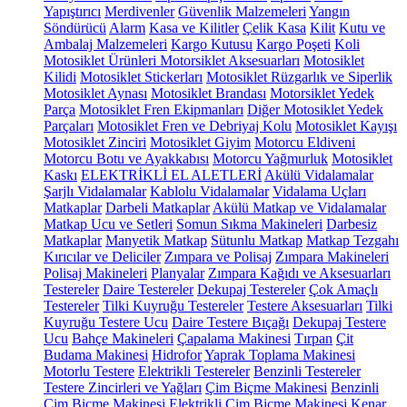
Yapıştırıcı
Merdivenler
Güvenlik Malzemeleri
Yangın
Söndürücü
Alarm
Kasa ve Kilitler
Çelik Kasa
Kilit
Kutu ve
Ambalaj Malzemeleri
Kargo Kutusu
Kargo Poşeti
Koli
Motosiklet Ürünleri
Motorsiklet Aksesuarları
Motosiklet
Kilidi
Motosiklet Stickerları
Motosiklet Rüzgarlık ve Siperlik
Motosiklet Aynası
Motosiklet Brandası
Motorsiklet Yedek
Parça
Motosiklet Fren Ekipmanları
Diğer Motosiklet Yedek
Parçaları
Motosiklet Fren ve Debriyaj Kolu
Motosiklet Kayışı
Motosiklet Zinciri
Motosiklet Giyim
Motorcu Eldiveni
Motorcu Botu ve Ayakkabısı
Motorcu Yağmurluk
Motosiklet
Kaskı
ELEKTRİKLİ EL ALETLERİ
Akülü Vidalamalar
Şarjlı Vidalamalar
Kablolu Vidalamalar
Vidalama Uçları
Matkaplar
Darbeli Matkaplar
Akülü Matkap ve Vidalamalar
Matkap Ucu ve Setleri
Somun Sıkma Makineleri
Darbesiz
Matkaplar
Manyetik Matkap
Sütunlu Matkap
Matkap Tezgahı
Kırıcılar ve Deliciler
Zımpara ve Polisaj
Zımpara Makineleri
Polisaj Makineleri
Planyalar
Zımpara Kağıdı ve Aksesuarları
Testereler
Daire Testereler
Dekupaj Testereler
Çok Amaçlı
Testereler
Tilki Kuyruğu Testereler
Testere Aksesuarları
Tilki
Kuyruğu Testere Ucu
Daire Testere Bıçağı
Dekupaj Testere
Ucu
Bahçe Makineleri
Çapalama Makinesi
Tırpan
Çit
Budama Makinesi
Hidrofor
Yaprak Toplama Makinesi
Motorlu Testere
Elektrikli Testereler
Benzinli Testereler
Testere Zincirleri ve Yağları
Çim Biçme Makinesi
Benzinli
Çim Biçme Makinesi
Elektrikli Çim Biçme Makinesi
Kenar