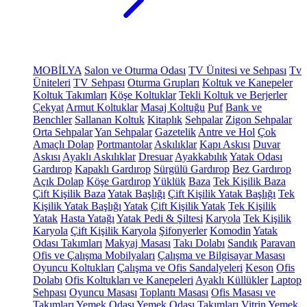
MOBİLYA
Salon ve Oturma Odası
TV Ünitesi ve Sehpası
Tv
Üniteleri
TV Sehpası
Oturma Grupları
Koltuk ve Kanepeler
Koltuk Takımları
Köşe Koltuklar
Tekli Koltuk ve Berjerler
Çekyat
Armut Koltuklar
Masaj Koltuğu
Puf
Bank ve
Benchler
Sallanan Koltuk
Kitaplık
Sehpalar
Zigon Sehpalar
Orta Sehpalar
Yan Sehpalar
Gazetelik
Antre ve Hol
Çok
Amaçlı Dolap
Portmantolar
Askılıklar
Kapı Askısı
Duvar
Askısı
Ayaklı Askılıklar
Dresuar
Ayakkabılık
Yatak Odası
Gardırop
Kapaklı Gardırop
Sürgülü Gardırop
Bez Gardırop
Açık Dolap
Köşe Gardırop
Yüklük
Baza
Tek Kişilik Baza
Çift Kişilik Baza
Yatak Başlığı
Çift Kişilik Yatak Başlığı
Tek
Kişilik Yatak Başlığı
Yatak
Çift Kişilik Yatak
Tek Kişilik
Yatak
Hasta Yatağı
Yatak Pedi & Şiltesi
Karyola
Tek Kişilik
Karyola
Çift Kişilik Karyola
Şifonyerler
Komodin
Yatak
Odası Takımları
Makyaj Masası
Takı Dolabı
Sandık
Paravan
Ofis ve Çalışma Mobilyaları
Çalışma ve Bilgisayar Masası
Oyuncu Koltukları
Çalışma ve Ofis Sandalyeleri
Keson
Ofis
Dolabı
Ofis Koltukları ve Kanepeleri
Ayaklı Küllükler
Laptop
Sehpası
Oyuncu Masası
Toplantı Masası
Ofis Masası ve
Takımları
Yemek Odası
Yemek Odası Takımları
Vitrin
Yemek