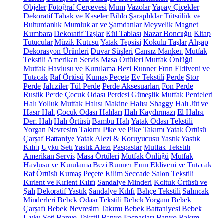
Objeler
Fotoğraf Çerçevesi
Mum
Vazolar
Yapay Çiçekler
Dekoratif Tabak ve Kaseler
Biblo
Şaraplıklar
Tütsülük ve
Buhurdanlık
Mumluklar ve Şamdanlar
Meyvelik
Magnet
Kumbara
Dekoratif Taşlar
Kül Tablası
Nazar Boncuğu
Kitap
Tutucular
Müzik Kutusu
Yatak Tepsisi
Kokulu Taşlar
Ahşap
Dekorasyon Ürünleri
Duvar Süsleri
Cansız Manken
Mutfak
Tekstili
Amerikan Servis
Masa Örtüleri
Mutfak Önlüğü
Mutfak Havlusu ve Kurulama Bezi
Runner
Fırın Eldiveni ve
Tutacak
Raf Örtüsü
Kumaş Peçete
Ev Tekstili
Perde
Stor
Perde
Jaluziler
Tül Perde
Perde Aksesuarları
Fon Perde
Rustik Perde
Çocuk Odası Perdesi
Güneşlik
Mutfak Perdeleri
Halı
Yolluk
Mutfak Halısı
Makine Halısı
Shaggy Halı
Jüt ve
Hasır Halı
Çocuk Odası Halıları
Halı Kaydırmazı
El Halısı
Deri Halı
Halı Örtüsü
Bambu Halı
Yatak Odası Tekstili
Yorgan
Nevresim Takımı
Pike ve Pike Takımı
Yatak Örtüsü
Çarşaf
Battaniye
Yatak Alezi & Koruyucusu
Yastık
Yastık
Kılıfı
Uyku Seti
Yastık Alezi
Paspaslar
Mutfak Tekstili
Amerikan Servis
Masa Örtüleri
Mutfak Önlüğü
Mutfak
Havlusu ve Kurulama Bezi
Runner
Fırın Eldiveni ve Tutacak
Raf Örtüsü
Kumaş Peçete
Kilim
Seccade
Salon Tekstili
Kırlent ve Kırlent Kılıfı
Sandalye Minderi
Koltuk Örtüsü ve
Şalı
Dekoratif Yastık
Sandalye Kılıfı
Bahçe Tekstili
Salıncak
Minderleri
Bebek Odası Tekstili
Bebek Yorganı
Bebek
Çarşafı
Bebek Nevresim Takımı
Bebek Battaniyesi
Bebek
Uyku Seti
Banyo Tekstil
Banyo Paspasları
Banyo Bakım