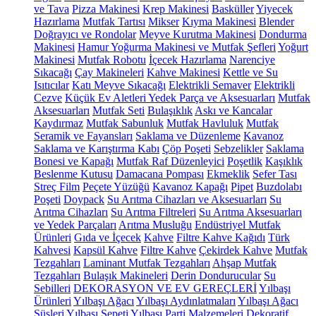
ve Tava
Pizza Makinesi
Krep Makinesi
Basküller
Yiyecek
Hazırlama
Mutfak Tartısı
Mikser
Kıyma Makinesi
Blender
Doğrayıcı ve Rondolar
Meyve Kurutma Makinesi
Dondurma
Makinesi
Hamur Yoğurma Makinesi ve Mutfak Şefleri
Yoğurt
Makinesi
Mutfak Robotu
İçecek Hazırlama
Narenciye
Sıkacağı
Çay Makineleri
Kahve Makinesi
Kettle ve Su
Isıtıcılar
Katı Meyve Sıkacağı
Elektrikli Semaver
Elektrikli
Cezve
Küçük Ev Aletleri Yedek Parça ve Aksesuarları
Mutfak
Aksesuarları
Mutfak Seti
Bulaşıklık
Askı ve Kancalar
Kaydırmaz
Mutfak Sabunluk
Mutfak Havluluk
Mutfak
Seramik ve Fayansları
Saklama ve Düzenleme
Kavanoz
Saklama ve Karıştırma Kabı
Çöp Poşeti
Sebzelikler
Saklama
Bonesi ve Kapağı
Mutfak Raf Düzenleyici
Poşetlik
Kaşıklık
Beslenme Kutusu
Damacana Pompası
Ekmeklik
Sefer Tası
Streç Film
Peçete Yüzüğü
Kavanoz Kapağı
Pipet
Buzdolabı
Poşeti
Doypack
Su Arıtma Cihazları ve Aksesuarları
Su
Arıtma Cihazları
Su Arıtma Filtreleri
Su Arıtma Aksesuarları
ve Yedek Parçaları
Arıtma Musluğu
Endüstriyel Mutfak
Ürünleri
Gıda ve İçecek
Kahve
Filtre Kahve Kağıdı
Türk
Kahvesi
Kapsül Kahve
Filtre Kahve
Çekirdek Kahve
Mutfak
Tezgahları
Laminant Mutfak Tezgahları
Ahşap Mutfak
Tezgahları
Bulaşık Makineleri
Derin Dondurucular
Su
Sebilleri
DEKORASYON VE EV GEREÇLERİ
Yılbaşı
Ürünleri
Yılbaşı Ağacı
Yılbaşı Aydınlatmaları
Yılbaşı Ağacı
Süsleri
Yılbaşı Sepeti
Yılbaşı Parti Malzemeleri
Dekoratif