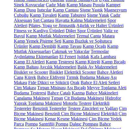
Sinek Kovucular
Çadır Matı
Kamp Masası
Pusula
Kampet
Kamp Duşu
Isıtıcılar
Kamp Çantası
Şişme Yastık
Magnezyum
Çubuğu
Kamp Tuvaleti
Kamp Taburesi
Şişme Yatak
Çadır
Aksesuarı
Sırt Çantası
Hayatta Kalma Malzemeleri
Spor
Aletleri
Pilates, Yoga ve Jimnastik
Ağırlık ve Halter Ürünleri
Fitness ve Kardiyo Ürünleri
Diğer Spor Ürünleri
Valiz ve
Bavul
Kamp Mutfak Malzemeleri
Termal Çanta
Matara
Kamp Yemek Pişirme Seti
Kamp Buzluk ve Soğutucu
Ürünler
Kamp Demliği
Kamp Tavası
Kamp Ocağı
Kamp
Mutfak Aksesuarları
Çakmak ve Yakıcılar
Termoslar
Aydınlatma Ekipmanları
El Feneri
Işıldak
Kafa Lambası
Kamp El Aletleri
Kamp Testeresi
Kamp Küreği
Kamp Bıçağı
Kamp Baltası
Avcılık Malzemeleri
Balık Av Malzemeleri
Bisiklet ve Scooter
Bisiklet
Elektrikli Scooter
Bahçe Aletleri
Çapa
Kürek
Bahçe Eldiveni
Tırmık
Budama Makası
Aşı
Makası
Fide Dikici ve Sökücü
Orak
Bahçe El Aleti Setleri
Çim Makası
Tırpan Misinası
Aşı Bıçağı
Meyve Toplama Aleti
Budama Testeresi
Bahçe Çatalı
Kazma
Bahçe Makineleri
Çapalama Makinesi
Tırpan
Çit Budama Makinesi
Hidrofor
Yaprak Toplama Makinesi
Motorlu Testere
Elektrikli
Testereler
Benzinli Testereler
Testere Zincirleri ve Yağları
Çim
Biçme Makinesi
Benzinli Çim Biçme Makinesi
Elektrikli Çim
Biçme Makinesi
Kenar Kesme Makinesi
Çim Biçme Yedek
Parça
Pompa
Santrifüj Pompa
Dalgıç Pompası
Bahçe