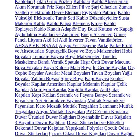
Kabloları
Çoklu Grup Prizleri
Kablolar
Kablo Aksesuarları
Akım Korumalı Priz
Kapı Zilleri
Pil ve Şarj Cihazları
Zaman
Saatleri
Elektronik Devre Elemanı
Fiş
Kablo Pabucu
Kablo
Yüksüğü
Elektronik Tamir Seti
Kablo Düzenleyiciler
Susta
Makaron Kablo
Kablo Klipsi
Klemens
Kroşe
Kablo
Toplayıcı
Kablo Kanalı
Adaptör
Duy
Buat Kutusu ve Kapağı
Aydınlatma Halatları ve Zincirleri
Enerji Sistemleri
Güneş
Paneli
Lityum Akü
Jel Akü
İnverter
Tavan Vantilatörleri
AHŞAP VE İNŞAAT
Ahşap Yer Döşeme
Parke
Parke Profil
ve Aksesuarları
Süpürgelik
Boya ve Boya Malzemeleri
Hobi
Boyaları
Tempare Boyası
Boya Malzemeleri
Tinerler
Maskeleme Bandı
Vernik
Spatula
Hışır Örtü
Duvar Macunu
Boya Fırçaları
Boya Rulosu
Mala
Boya
İç Cephe Boyalar
Dış
Cephe Boyalar
Astarlar
Metal Boyaları
Tavan Boyaları
Yağlı
Boyalar
Yalıtım Boyası
Sprey Boya
Kapı Boyası
Epoksi
Boyalar
Kapılar
Amerikan Kapılar
Melamin Kapılar
Çelik
Kapılar
Akordiyon Kapılar
Sürgülü Kapılar
Acil Çıkış
Kapıları
Kapı Kolları
Seramik ve Fayans
Banyo Seramik ve
Fayansları
Yer Seramik ve Fayansları
Mutfak Seramik ve
Fayansları
Karo
Mozaik
Mutfak Tezgahları
Laminant Mutfak
Tezgahları
Ahşap Mutfak Tezgahları
PVC Zemin Kaplama
Duvar Ürünleri
Duvar Kağıtları
Boyanabilir Duvar Kağıtları
3 Boyutlu Duvar Kağıtları
Duvar Stickerları ve Etiketleri
Dekoratif Duvar Kağıtları
Yapışkanlı Folyolar
Çocuk Odası
Duvar Stickerları
Çocuk Odası Duvar Kağıtları
Duvar Kağıdı