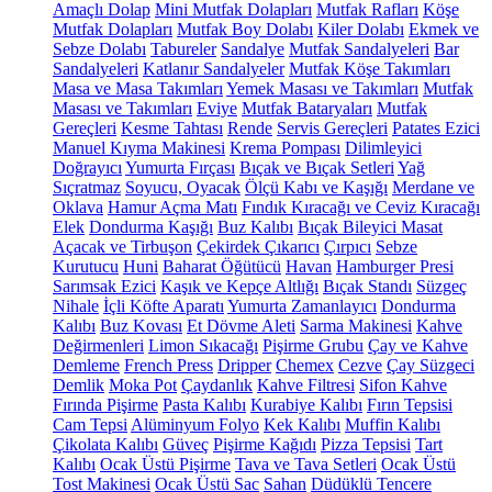
Amaçlı Dolap
Mini Mutfak Dolapları
Mutfak Rafları
Köşe
Mutfak Dolapları
Mutfak Boy Dolabı
Kiler Dolabı
Ekmek ve
Sebze Dolabı
Tabureler
Sandalye
Mutfak Sandalyeleri
Bar
Sandalyeleri
Katlanır Sandalyeler
Mutfak Köşe Takımları
Masa ve Masa Takımları
Yemek Masası ve Takımları
Mutfak
Masası ve Takımları
Eviye
Mutfak Bataryaları
Mutfak
Gereçleri
Kesme Tahtası
Rende
Servis Gereçleri
Patates Ezici
Manuel Kıyma Makinesi
Krema Pompası
Dilimleyici
Doğrayıcı
Yumurta Fırçası
Bıçak ve Bıçak Setleri
Yağ
Sıçratmaz
Soyucu, Oyacak
Ölçü Kabı ve Kaşığı
Merdane ve
Oklava
Hamur Açma Matı
Fındık Kıracağı ve Ceviz Kıracağı
Elek
Dondurma Kaşığı
Buz Kalıbı
Bıçak Bileyici Masat
Açacak ve Tirbuşon
Çekirdek Çıkarıcı
Çırpıcı
Sebze
Kurutucu
Huni
Baharat Öğütücü
Havan
Hamburger Presi
Sarımsak Ezici
Kaşık ve Kepçe Altlığı
Bıçak Standı
Süzgeç
Nihale
İçli Köfte Aparatı
Yumurta Zamanlayıcı
Dondurma
Kalıbı
Buz Kovası
Et Dövme Aleti
Sarma Makinesi
Kahve
Değirmenleri
Limon Sıkacağı
Pişirme Grubu
Çay ve Kahve
Demleme
French Press
Dripper
Chemex
Cezve
Çay Süzgeci
Demlik
Moka Pot
Çaydanlık
Kahve Filtresi
Sifon Kahve
Fırında Pişirme
Pasta Kalıbı
Kurabiye Kalıbı
Fırın Tepsisi
Cam Tepsi
Alüminyum Folyo
Kek Kalıbı
Muffin Kalıbı
Çikolata Kalıbı
Güveç
Pişirme Kağıdı
Pizza Tepsisi
Tart
Kalıbı
Ocak Üstü Pişirme
Tava ve Tava Setleri
Ocak Üstü
Tost Makinesi
Ocak Üstü Sac
Sahan
Düdüklü Tencere