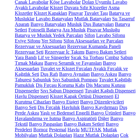
Çanak Lavabolar
Köşe Lavabolar
Dolap Uyumlu Lavabo
Ayaklı Lavabolar
Klozet
Duvara Sıfır Klozetler
Asma
Klozetler
Klozet Kapakları
Pisuvar
Tuvalet Taşı
Batarya ve
Musluklar
Lavabo Bataryaları
Mutfak Bataryaları
Su Tasarruf
Aparatı
Banyo Bataryaları
Musluk
Duş Bataryaları
Batarya
Setleri
Fotoselli Batarya
Ara Musluk
Pisuvar Musluğu
Batarya ve Musluk Yedek Parçaları
Sifon
Lavabo Sifonu
Eviye Sifonu
Yer Sifonu
Sifon Aksesuarları ve Parçaları
Rezervuar ve Aksesuarları
Rezervuar Kumanda Paneli
Rezervuar Seti
Rezervuar İç Takımı
Banyo Bakım Setleri
Yara Bandı
Lif ve Süngerler
Sıcak Su Torbası
Cımbız
Sabun
Tırnak Makası
Banyo Seramik ve Fayansları
Banyo
Aksesuarları
Tuvalet ve Klozet Fırçaları
Ayaklı Fırçalık ve
Kağıtlık Seti
Duş Rafı
Banyo Aynaları
Banyo Askısı
Banyo
Taburesi
Sabunluk
Sıvı Sabunluk Pompası
Tuvalet Kağıtlığı
Pamukluk
Diş Fırçası Koruma Kabı
Diş Macunu Kutusu
Dispenserler
Sıvı Sabun Dispenseri
Tuvalet Kağıdı Dispenseri
Havlu Dispenseri
Klozet Kapak Örtüsü Dispenseri
El
Kurutma Cihazları
Banyo Etajeri
Banyo Düzenleyicileri
Banyo Seti
Diş Fırçalık
Havluluk
Banyo Kaydırmazı
Duş
Perde Askısı
Yaşlı ve Bedensel Engelli Banyo Ürünleri
Banyo
Havalandırma ve Isıtma
Banyo Aspiratörü
Diğer
Banyo
Tekstil
Banyo Paspasları
Banyo Bakım Setleri
Banyo
Perdeleri
Bornoz
Peştemal
Havlu
MUTFAK
Mutfak
Mobilyaları
Mutfak Dolapları
Hazır Mutfak Dolapları
Çok