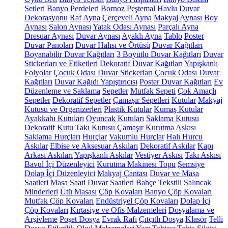
Setleri
Banyo Perdeleri
Bornoz
Peştemal
Havlu
Duvar
Dekorasyonu
Raf
Ayna
Çerçeveli Ayna
Makyaj Aynası
Boy
Aynası
Salon Aynası
Yatak Odası Aynası
Parçalı Ayna
Dresuar Aynası
Duvar Aynası
Ayaklı Ayna
Tablo
Poster
Duvar Panoları
Duvar Halısı ve Örtüsü
Duvar Kağıtları
Boyanabilir Duvar Kağıtları
3 Boyutlu Duvar Kağıtları
Duvar
Stickerları ve Etiketleri
Dekoratif Duvar Kağıtları
Yapışkanlı
Folyolar
Çocuk Odası Duvar Stickerları
Çocuk Odası Duvar
Kağıtları
Duvar Kağıdı Yapıştırıcısı
Poster Duvar Kağıtları
Ev
Düzenleme ve Saklama
Sepetler
Mutfak Sepeti
Çok Amaçlı
Sepetler
Dekoratif Sepetler
Çamaşır Sepetleri
Kutular
Makyaj
Kutusu ve Organizerleri
Plastik Kutular
Kumaş Kutular
Ayakkabı Kutuları
Oyuncak Kutuları
Saklama Kutusu
Dekoratif Kutu
Takı Kutusu
Çamaşır Kurutma Askısı
Saklama Hurçları
Hurçlar
Vakumlu Hurçlar
Halı Hurcu
Askılar
Elbise ve Aksesuar Askıları
Dekoratif Askılar
Kapı
Arkası Askıları
Yapışkanlı Askılar
Vestiyer Askısı
Takı Askısı
Bavul İçi Düzenleyici
Kurutma Makinesi Topu
Şemsiye
Dolap İçi Düzenleyici
Makyaj Çantası
Duvar ve Masa
Saatleri
Masa Saati
Duvar Saatleri
Bahçe Tekstili
Salıncak
Minderleri
Ütü Masası
Çöp Kovaları
Banyo Çöp Kovaları
Mutfak Çöp Kovaları
Endüstriyel Çöp Kovaları
Dolap İçi
Çöp Kovaları
Kırtasiye ve Ofis Malzemeleri
Dosyalama ve
Arşivleme
Poşet Dosya
Evrak Rafı
Çıtçıtlı Dosya
Klasör
Telli