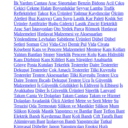
İlk Yardım Çantası
Araç Sigortaları
Benzin Bidonu
Acil Çıkış
Çekici
Çekme Halatı
Boyunluklar
Seyyar Lamba
Trafik
Reflektörleri
Takoz
Kış Ürünleri
Yağmur Kaydırıcılar
Ölçüm
Aletleri
Buz Kazıyıcı
Cam Suyu
Lastik Kar Paleti
Kışlık Set
Ürünler
Antifrizler
Buğu Giderici
Lastik Zinciri
Elektrikli
Araç Şarj İstasyonları
Oto Yedek Parça
Römork
Hırdavat
Malzemeleri
Hırdavat Malzemesi ve Aksesuarları
Yönlendirme Levhaları
Sabitleme Ürünleri
Dübel
Dübel
Setleri
Somun
Çivi
Vida-Çivi
Demir Pul
Vida
Civata
Köşebent
Kapı ve Pencere Malzemeleri
Menteşe
Kapı Kolları
Yalıtım Bantları
Stoper
Sineklik
Pencere Kolu
Kapı Hidroliği
Kapı Dürbünü
Kapı Kilitleri
Kapı Sürgüleri
Anahtarlık
Gönye
Posta Kutuları
Tekerlek
Testereler
Daire Testereler
Dekupaj Testereler
Çok Amaçlı Testereler
Tilki Kuyruğu
Testereler
Testere Aksesuarları
Tilki Kuyruğu Testere Ucu
Daire Testere Bıçağı
Dekupaj Testere Ucu
İş Güvenlik
Malzemeleri
İş Güvenlik Gözlükleri
İş Eldiveni
İş Elbisesi
İş
Ayakkabısı
Diğer İş Güvenlik Ürünleri
Siperlik
Lanyard
Takım Çanta Ve Dolapları
Takım Çantası
Takım ve Hizmet
Dolapları
Avadanlık
Ölçü Aletleri
Metre ve Şerit Metre
Su
Terazisi
Oda Termostatı
Silikon ve Mastikler
Silikon
Mum
Silikon
Köpük
Mastik
Yapıştırıcı ve Bantlar
Bant
Teflon Bant
Elektrik Bandı
Kaydırmaz Bant
Koli Bandı
Çift Taraflı Bant
Alüminyum Bant
İzolasyon Bandı
Yapıştırıcılar
Tutkal
Kimyasal Dübeller
Japon Yapıştırıcıları
Epoksi
Hızlı