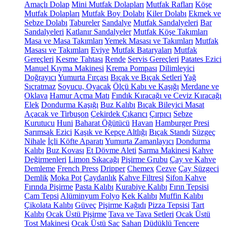
Amaçlı Dolap
Mini Mutfak Dolapları
Mutfak Rafları
Köşe
Mutfak Dolapları
Mutfak Boy Dolabı
Kiler Dolabı
Ekmek ve
Sebze Dolabı
Tabureler
Sandalye
Mutfak Sandalyeleri
Bar
Sandalyeleri
Katlanır Sandalyeler
Mutfak Köşe Takımları
Masa ve Masa Takımları
Yemek Masası ve Takımları
Mutfak
Masası ve Takımları
Eviye
Mutfak Bataryaları
Mutfak
Gereçleri
Kesme Tahtası
Rende
Servis Gereçleri
Patates Ezici
Manuel Kıyma Makinesi
Krema Pompası
Dilimleyici
Doğrayıcı
Yumurta Fırçası
Bıçak ve Bıçak Setleri
Yağ
Sıçratmaz
Soyucu, Oyacak
Ölçü Kabı ve Kaşığı
Merdane ve
Oklava
Hamur Açma Matı
Fındık Kıracağı ve Ceviz Kıracağı
Elek
Dondurma Kaşığı
Buz Kalıbı
Bıçak Bileyici Masat
Açacak ve Tirbuşon
Çekirdek Çıkarıcı
Çırpıcı
Sebze
Kurutucu
Huni
Baharat Öğütücü
Havan
Hamburger Presi
Sarımsak Ezici
Kaşık ve Kepçe Altlığı
Bıçak Standı
Süzgeç
Nihale
İçli Köfte Aparatı
Yumurta Zamanlayıcı
Dondurma
Kalıbı
Buz Kovası
Et Dövme Aleti
Sarma Makinesi
Kahve
Değirmenleri
Limon Sıkacağı
Pişirme Grubu
Çay ve Kahve
Demleme
French Press
Dripper
Chemex
Cezve
Çay Süzgeci
Demlik
Moka Pot
Çaydanlık
Kahve Filtresi
Sifon Kahve
Fırında Pişirme
Pasta Kalıbı
Kurabiye Kalıbı
Fırın Tepsisi
Cam Tepsi
Alüminyum Folyo
Kek Kalıbı
Muffin Kalıbı
Çikolata Kalıbı
Güveç
Pişirme Kağıdı
Pizza Tepsisi
Tart
Kalıbı
Ocak Üstü Pişirme
Tava ve Tava Setleri
Ocak Üstü
Tost Makinesi
Ocak Üstü Sac
Sahan
Düdüklü Tencere