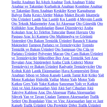
İngiliz Anahtarı
İki Ağızlı Anahtar
Tork Anahtarı
Yıldız
Anahtar ve Takımları
Kurbağcık Anahtarı
Kombine Anahtar
ve Takımları
Boru Anahtarı
Keskiler
Keser
Kargaburun
Balyoz
Balta
Kesici Aletler
Makas
Maket Bıçağı
Iskarpela
Oto Ürünleri
Lastik
Yaz Lastiği
Kış Lastiği
4 Mevsim Lastik
Oto Teknik Malzemeler
Araç İçi Aksesuar
Oto Güneşlik
Oto
Küllükler
Araç Buzdolapları
Bagaj Düzenleyici
Araba
Kokuları
Araç İçi Telefon Tutucular
Bagaj Havuzu
Oto
Paspası
Araç İçi Kamera
Oto Multimedya ve Görüntü
Sistemleri
Oto Bakım Temizlik Ürünleri
Basınçlı Yıkama
Makineleri
Tampon Parlatıcı ve Temizleyiciler
Torpido
Temizlik ve Bakım Ürünleri
Oto Şampuan
Oto Cila ve
Parlatıcı Ürünleri
Polyester Macun
Oto Cam Bakım Ürünleri
ve Temizleyiciler
Mikrofiber Bez
Araç Temizlik Seti
Araç
Boyaları
Araç Süpürgeleri
Araba Çizik Giderici
Motor
Temizleyici ve Bakım Ürünleri
Radyatör Temizleyiciler
Oto
Koltuk Kılıfı
Lastik Ekipmanları
Hava Kompresörü
Bijon
Anahtarı
Sibop ve Sibop Kapağı
Lastik Tamir Kiti
Kriko
Yağ
Motor Katkıları
Hidrolik Yağlar
Motor Yağı
Motor Yağı
Katkısı
Gres Yağı
Yakıt Katkısı
Şanzıman Yağı ve Katkısı
Akü ve Akü Aksesuarları
Akü
Akü Şarj Cihazları
Akü
Takviye Kablosu
Araç Dış Aksesuar
Plaka Aksesuarları
Silecek
Yan ve Tavan Çıtaları
Tampon Aksesuarları
Trafik
Setleri
Oto Brandaları
Vinç ve Vinç Aksesuarları
Jant ve Jant
Kapağı
Trafik Ürünleri
Oto Projektör
Diğer Trafik Ürünleri