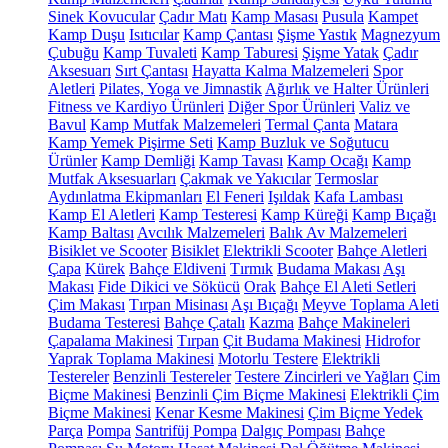
Sinek Kovucular
Çadır Matı
Kamp Masası
Pusula
Kampet
Kamp Duşu
Isıtıcılar
Kamp Çantası
Şişme Yastık
Magnezyum
Çubuğu
Kamp Tuvaleti
Kamp Taburesi
Şişme Yatak
Çadır
Aksesuarı
Sırt Çantası
Hayatta Kalma Malzemeleri
Spor
Aletleri
Pilates, Yoga ve Jimnastik
Ağırlık ve Halter Ürünleri
Fitness ve Kardiyo Ürünleri
Diğer Spor Ürünleri
Valiz ve
Bavul
Kamp Mutfak Malzemeleri
Termal Çanta
Matara
Kamp Yemek Pişirme Seti
Kamp Buzluk ve Soğutucu
Ürünler
Kamp Demliği
Kamp Tavası
Kamp Ocağı
Kamp
Mutfak Aksesuarları
Çakmak ve Yakıcılar
Termoslar
Aydınlatma Ekipmanları
El Feneri
Işıldak
Kafa Lambası
Kamp El Aletleri
Kamp Testeresi
Kamp Küreği
Kamp Bıçağı
Kamp Baltası
Avcılık Malzemeleri
Balık Av Malzemeleri
Bisiklet ve Scooter
Bisiklet
Elektrikli Scooter
Bahçe Aletleri
Çapa
Kürek
Bahçe Eldiveni
Tırmık
Budama Makası
Aşı
Makası
Fide Dikici ve Sökücü
Orak
Bahçe El Aleti Setleri
Çim Makası
Tırpan Misinası
Aşı Bıçağı
Meyve Toplama Aleti
Budama Testeresi
Bahçe Çatalı
Kazma
Bahçe Makineleri
Çapalama Makinesi
Tırpan
Çit Budama Makinesi
Hidrofor
Yaprak Toplama Makinesi
Motorlu Testere
Elektrikli
Testereler
Benzinli Testereler
Testere Zincirleri ve Yağları
Çim
Biçme Makinesi
Benzinli Çim Biçme Makinesi
Elektrikli Çim
Biçme Makinesi
Kenar Kesme Makinesi
Çim Biçme Yedek
Parça
Pompa
Santrifüj Pompa
Dalgıç Pompası
Bahçe