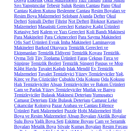
Dosya
Etiketlik
Okul Malzemeleri
Yazı Tahtası
Tahta Silgisi
Sıvı Yapıştırıcılar
Tebeşir
Suluk
Resim Çantası
Pano
Okul
Çantası
Kalem Kutusu
Beslenme Çantası
Resim Boyaları ve
Resim Boya Malzemeleri
Selobant
Ajanda
Defter
Okul
Defteri
Spiralli Defter
Fihrist
Not Defteri
Bloknot
Kırtasiye
Malzemeleri
Masaüstü Gereçleri
Kırtasiye Kağıt Ürünleri
Kırtasiye Seti
Kalem ve Yazı Gereçleri
Koli Bandı Makinesi
Para Makineleri
Para Çekmeceleri
Para Sayma Makineleri
Ofis Sarf Ürünleri
Evrak İmha Makineleri
Laminasyon
Makineleri
Barkod Okuyucu
Temizlik Gereçleri ve
Ekipmanları
Temizlik Eldiveni
Temizlik Kovası
Temizlik,
Ovma Teli
Tüy Toplama Ürünleri
Faraş
Çekpas
Fırça ve
Süpürge
Temizlik Bezleri
Temizlik Süngeri
Paspas ve Mop
Kâğıt Havlu
Tuvalet Kağıdı
Islak Mendil
Ev Temizlik
Malzemeleri
Tuvalet Temizleyici
Yüzey Temizleyiciler
Yağ,
Kireç ve Pas Çözücüler
Çubuklu Oda Kokusu
Oda Kokusu
Halı Temizleyiciler
Ahşap Temizleyiciler ve Bakım Ürünleri
Cam ve Parlak Yüzey Temizleyiciler
Mutfak ve Banyo
Temizleyiciler
Bulaşık Makinesi Deterjanı
Yumuşatıcı
Çamaşır Deterjanı
Elde Bulaşık Deterjanı
Çamaşır Leke
Çıkarıcılar
Kolonya
Pazar Arabası ve Çantası
Eğlence
Ürünleri
Parti Malzemeleri
Puzzle
Hobi Malzemeleri
Hobi
Boya ve Resim Malzemeleri
Ahşap Boyaları
Akrilik Boyalar
Sulu Boya
Yağlı Boya Seti
Eskitme Boyası
Cam ve Seramik
Boyaları
Metalik Boya
Şövale
Kumaş Boyaları
Resim Fırçası