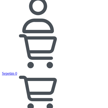
Sepetim
0