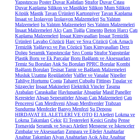
Yapıştırıcısı
Poster Duvar Kağıtları
Strafor
Duvar Çıtası
Duvar Kaplama
Silikon ve Mastikler
Silikon
Mum Silikon
Köpük
Mastik
Tavan Ürünleri
Kartonpiyer
Tavan Kaplama
İnşaat ve İzolasyon
İzolasyon Malzemeleri
Su Yalıtım
Malzemeleri
Isı Yalıtım Malzemeleri
Ses Yalıtım Malzemeleri
İnşaat Malzemeleri
Alçı
Cam Tuğla
Çimento
Beton Harcı
Çatı
Kaplama Malzemeleri
İnşaat Kimyasalları
İnşaat Temizlik
Ürünleri
Lavabo Çözücü
Harç ve Sıva Çözücü
Çok Amaçlı
Temizlik
Yağlayıcı ve Pas Çözücü
Yapı Kimyasalları
Derz
Dolgu
Seramik Yapıştırıcılar
Sıvı Conta
Strafor Yapıştırılar
Plastik Boru ve Ek Parçalar
Boru Bağlantı ve Aksesuarları
Temiz Su Boruları
Atık Su Boruları
PPRC Borular
Kombi
Bağlantı Boruları
Tesisat Tamir ve Bağlantı Malzemeleri
Musluk Uzatma
Regülatörler
Valfler ve Vanalar
Nipeller
Tahliye Hortumu
Conta
Taharet Çubuğu
Fittings
Tıpalar ve
Süzgeçler
İnşaat Makineleri
Elektrikli Vinçler
Taşıma
Arabaları
Caraskallar
Havlupanlar
Ahşaplar
Masif Paneller
Keresteler
Ahşap Seperatörler
Ahşap Çatı Malzemeleri
Çatı
Penceresi
Çatı Merdiveni
Ahşap Merdivenler
Trabzan
Sundurma
Menfezler
Banyo Menfezi
Su Deposu
HIRDAVAT EL ALETLERİ VE OTO
El Aletleri
Lokma ve
Lokma Takımları
Çekiç
El Testereleri
Kesici Grubu
Pense
Tornavida
Seramik ve Sıvacı Aletleri
Mengene ve İşkenceler
Zımbalar ve Aksesuarları
Zımpara ve Eğeler
Anahtarlar
Anahtar Takımları
Alyan Anahtarları
Açık Ağız Anahtar