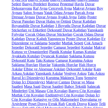
Setleri
Banyo Perdeleri
Bornoz
Peştemal
Havlu
Duvar
Dekorasyonu
Raf
Ayna
Çerçeveli Ayna
Makyaj Aynası
Boy
Aynası
Salon Aynası
Yatak Odası Aynası
Parçalı Ayna
Dresuar Aynası
Duvar Aynası
Ayaklı Ayna
Tablo
Poster
Duvar Panoları
Duvar Halısı ve Örtüsü
Duvar Kağıtları
Boyanabilir Duvar Kağıtları
3 Boyutlu Duvar Kağıtları
Duvar
Stickerları ve Etiketleri
Dekoratif Duvar Kağıtları
Yapışkanlı
Folyolar
Çocuk Odası Duvar Stickerları
Çocuk Odası Duvar
Kağıtları
Duvar Kağıdı Yapıştırıcısı
Poster Duvar Kağıtları
Ev
Düzenleme ve Saklama
Sepetler
Mutfak Sepeti
Çok Amaçlı
Sepetler
Dekoratif Sepetler
Çamaşır Sepetleri
Kutular
Makyaj
Kutusu ve Organizerleri
Plastik Kutular
Kumaş Kutular
Ayakkabı Kutuları
Oyuncak Kutuları
Saklama Kutusu
Dekoratif Kutu
Takı Kutusu
Çamaşır Kurutma Askısı
Saklama Hurçları
Hurçlar
Vakumlu Hurçlar
Halı Hurcu
Askılar
Elbise ve Aksesuar Askıları
Dekoratif Askılar
Kapı
Arkası Askıları
Yapışkanlı Askılar
Vestiyer Askısı
Takı Askısı
Bavul İçi Düzenleyici
Kurutma Makinesi Topu
Şemsiye
Dolap İçi Düzenleyici
Makyaj Çantası
Duvar ve Masa
Saatleri
Masa Saati
Duvar Saatleri
Bahçe Tekstili
Salıncak
Minderleri
Ütü Masası
Çöp Kovaları
Banyo Çöp Kovaları
Mutfak Çöp Kovaları
Endüstriyel Çöp Kovaları
Dolap İçi
Çöp Kovaları
Kırtasiye ve Ofis Malzemeleri
Dosyalama ve
Arşivleme
Poşet Dosya
Evrak Rafı
Çıtçıtlı Dosya
Klasör
Telli