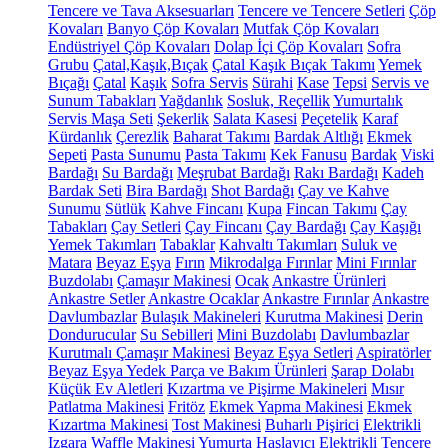
Tencere ve Tava Aksesuarları
Tencere ve Tencere Setleri
Çöp
Kovaları
Banyo Çöp Kovaları
Mutfak Çöp Kovaları
Endüstriyel Çöp Kovaları
Dolap İçi Çöp Kovaları
Sofra
Grubu
Çatal,Kaşık,Bıçak
Çatal Kaşık Bıçak Takımı
Yemek
Bıçağı
Çatal
Kaşık
Sofra Servis
Sürahi
Kase
Tepsi
Servis ve
Sunum Tabakları
Yağdanlık
Sosluk, Reçellik
Yumurtalık
Servis Maşa Seti
Şekerlik
Salata Kasesi
Peçetelik
Karaf
Kürdanlık
Çerezlik
Baharat Takımı
Bardak Altlığı
Ekmek
Sepeti
Pasta Sunumu
Pasta Takımı
Kek Fanusu
Bardak
Viski
Bardağı
Su Bardağı
Meşrubat Bardağı
Rakı Bardağı
Kadeh
Bardak Seti
Bira Bardağı
Shot Bardağı
Çay ve Kahve
Sunumu
Sütlük
Kahve Fincanı
Kupa
Fincan Takımı
Çay
Tabakları
Çay Setleri
Çay Fincanı
Çay Bardağı
Çay Kaşığı
Yemek Takımları
Tabaklar
Kahvaltı Takımları
Suluk ve
Matara
Beyaz Eşya
Fırın
Mikrodalga Fırınlar
Mini Fırınlar
Buzdolabı
Çamaşır Makinesi
Ocak
Ankastre Ürünleri
Ankastre Setler
Ankastre Ocaklar
Ankastre Fırınlar
Ankastre
Davlumbazlar
Bulaşık Makineleri
Kurutma Makinesi
Derin
Dondurucular
Su Sebilleri
Mini Buzdolabı
Davlumbazlar
Kurutmalı Çamaşır Makinesi
Beyaz Eşya Setleri
Aspiratörler
Beyaz Eşya Yedek Parça ve Bakım Ürünleri
Şarap Dolabı
Küçük Ev Aletleri
Kızartma ve Pişirme Makineleri
Mısır
Patlatma Makinesi
Fritöz
Ekmek Yapma Makinesi
Ekmek
Kızartma Makinesi
Tost Makinesi
Buharlı Pişirici
Elektrikli
Izgara
Waffle Makinesi
Yumurta Haşlayıcı
Elektrikli Tencere