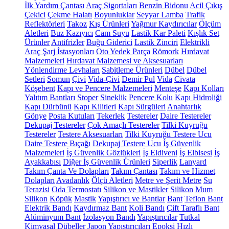
İlk Yardım Çantası
Araç Sigortaları
Benzin Bidonu
Acil Çıkış
Çekici
Çekme Halatı
Boyunluklar
Seyyar Lamba
Trafik
Reflektörleri
Takoz
Kış Ürünleri
Yağmur Kaydırıcılar
Ölçüm
Aletleri
Buz Kazıyıcı
Cam Suyu
Lastik Kar Paleti
Kışlık Set
Ürünler
Antifrizler
Buğu Giderici
Lastik Zinciri
Elektrikli
Araç Şarj İstasyonları
Oto Yedek Parça
Römork
Hırdavat
Malzemeleri
Hırdavat Malzemesi ve Aksesuarları
Yönlendirme Levhaları
Sabitleme Ürünleri
Dübel
Dübel
Setleri
Somun
Çivi
Vida-Çivi
Demir Pul
Vida
Civata
Köşebent
Kapı ve Pencere Malzemeleri
Menteşe
Kapı Kolları
Yalıtım Bantları
Stoper
Sineklik
Pencere Kolu
Kapı Hidroliği
Kapı Dürbünü
Kapı Kilitleri
Kapı Sürgüleri
Anahtarlık
Gönye
Posta Kutuları
Tekerlek
Testereler
Daire Testereler
Dekupaj Testereler
Çok Amaçlı Testereler
Tilki Kuyruğu
Testereler
Testere Aksesuarları
Tilki Kuyruğu Testere Ucu
Daire Testere Bıçağı
Dekupaj Testere Ucu
İş Güvenlik
Malzemeleri
İş Güvenlik Gözlükleri
İş Eldiveni
İş Elbisesi
İş
Ayakkabısı
Diğer İş Güvenlik Ürünleri
Siperlik
Lanyard
Takım Çanta Ve Dolapları
Takım Çantası
Takım ve Hizmet
Dolapları
Avadanlık
Ölçü Aletleri
Metre ve Şerit Metre
Su
Terazisi
Oda Termostatı
Silikon ve Mastikler
Silikon
Mum
Silikon
Köpük
Mastik
Yapıştırıcı ve Bantlar
Bant
Teflon Bant
Elektrik Bandı
Kaydırmaz Bant
Koli Bandı
Çift Taraflı Bant
Alüminyum Bant
İzolasyon Bandı
Yapıştırıcılar
Tutkal
Kimyasal Dübeller
Japon Yapıştırıcıları
Epoksi
Hızlı