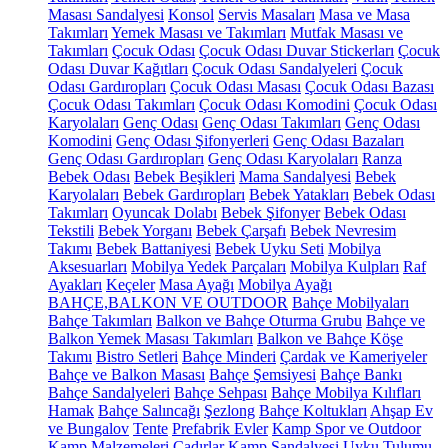
Masası Sandalyesi
Konsol
Servis Masaları
Masa ve Masa
Takımları
Yemek Masası ve Takımları
Mutfak Masası ve
Takımları
Çocuk Odası
Çocuk Odası Duvar Stickerları
Çocuk
Odası Duvar Kağıtları
Çocuk Odası Sandalyeleri
Çocuk
Odası Gardıropları
Çocuk Odası Masası
Çocuk Odası Bazası
Çocuk Odası Takımları
Çocuk Odası Komodini
Çocuk Odası
Karyolaları
Genç Odası
Genç Odası Takımları
Genç Odası
Komodini
Genç Odası Şifonyerleri
Genç Odası Bazaları
Genç Odası Gardıropları
Genç Odası Karyolaları
Ranza
Bebek Odası
Bebek Beşikleri
Mama Sandalyesi
Bebek
Karyolaları
Bebek Gardıropları
Bebek Yatakları
Bebek Odası
Takımları
Oyuncak Dolabı
Bebek Şifonyer
Bebek Odası
Tekstili
Bebek Yorganı
Bebek Çarşafı
Bebek Nevresim
Takımı
Bebek Battaniyesi
Bebek Uyku Seti
Mobilya
Aksesuarları
Mobilya Yedek Parçaları
Mobilya Kulpları
Raf
Ayakları
Keçeler
Masa Ayağı
Mobilya Ayağı
BAHÇE,BALKON VE OUTDOOR
Bahçe Mobilyaları
Bahçe Takımları
Balkon ve Bahçe Oturma Grubu
Bahçe ve
Balkon Yemek Masası Takımları
Balkon ve Bahçe Köşe
Takımı
Bistro Setleri
Bahçe Minderi
Çardak ve Kameriyeler
Bahçe ve Balkon Masası
Bahçe Şemsiyesi
Bahçe Bankı
Bahçe Sandalyeleri
Bahçe Sehpası
Bahçe Mobilya Kılıfları
Hamak
Bahçe Salıncağı
Şezlong
Bahçe Koltukları
Ahşap Ev
ve Bungalov
Tente
Prefabrik Evler
Kamp Spor ve Outdoor
Kamp Malzemeleri
Çadırlar
Kamp Sandalyesi
Uyku Tulumu