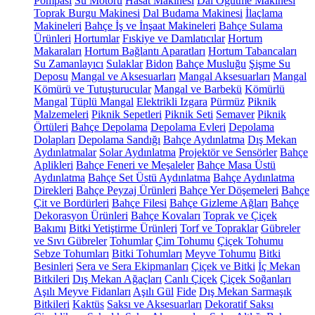
Pompası
Su Motoru
Hasat Makinesi
Dal Öğütme Makinesi
Toprak Burgu Makinesi
Dal Budama Makinesi
İlaçlama
Makineleri
Bahçe İş ve İnşaat Makineleri
Bahçe Sulama
Ürünleri
Hortumlar
Fıskiye ve Damlatıcılar
Hortum
Makaraları
Hortum Bağlantı Aparatları
Hortum Tabancaları
Su Zamanlayıcı
Sulaklar
Bidon
Bahçe Musluğu
Şişme Su
Deposu
Mangal ve Aksesuarları
Mangal Aksesuarları
Mangal
Kömürü ve Tutuşturucular
Mangal ve Barbekü
Kömürlü
Mangal
Tüplü Mangal
Elektrikli Izgara
Pürmüz
Piknik
Malzemeleri
Piknik Sepetleri
Piknik Seti
Semaver
Piknik
Örtüleri
Bahçe Depolama
Depolama Evleri
Depolama
Dolapları
Depolama Sandığı
Bahçe Aydınlatma
Dış Mekan
Aydınlatmalar
Solar Aydınlatma
Projektör ve Sensörler
Bahçe
Aplikleri
Bahçe Feneri ve Meşaleler
Bahçe Masa Üstü
Aydınlatma
Bahçe Set Üstü Aydınlatma
Bahçe Aydınlatma
Direkleri
Bahçe Peyzaj Ürünleri
Bahçe Yer Döşemeleri
Bahçe
Çit ve Bordürleri
Bahçe Filesi
Bahçe Gizleme Ağları
Bahçe
Dekorasyon Ürünleri
Bahçe Kovaları
Toprak ve Çiçek
Bakımı
Bitki Yetiştirme Ürünleri
Torf ve Topraklar
Gübreler
ve Sıvı Gübreler
Tohumlar
Çim Tohumu
Çiçek Tohumu
Sebze Tohumları
Bitki Tohumları
Meyve Tohumu
Bitki
Besinleri
Sera ve Sera Ekipmanları
Çiçek ve Bitki
İç Mekan
Bitkileri
Dış Mekan Ağaçları
Canlı Çiçek
Çiçek Soğanları
Aşılı Meyve Fidanları
Aşılı Gül
Fide
Dış Mekan Sarmaşık
Bitkileri
Kaktüs
Saksı ve Aksesuarları
Dekoratif Saksı