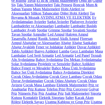
ve Rulosu
Tuval
El İşi & Tekstil Malzemeleri
Örgü İpi
Güpür
Şiş
Takı Yapım Malzemeleri
Takı Pensesi
Boncuk
Mum &
Sabun Yapımı
Mum Malzemeleri
Hobi Aletleri ve
Aksesuarları
Silikon Tabancaları
Diğer Hobi Aletleri
Taş
Boyama & Mozaik
AYDINLATMA VE ELEKTRİK
Ev
Aydınlatmaları
Avizeler
Sarkıt Avizeler
Plafonyer Avizeler
Lambaderler ve Aksesuarları
Lambader
Lambader Başlığı
Lambader Ayağı
Spotlar
Gömme Spotlar
Sıvaüstü Spotlar
Tavan Spotlar
Ampuller
Led Ampul
Halojen Ampul
Tasarruflu Ampul
Rustik Ampul
Akıllı Ampul
Floresan
Ampul
Abajurlar ve Aksesuarları
Abajur
Abajur Şapkaları
Abajur Ayaklığı
Fener ve Işıldaklar
Aplikler
Duvar Aplikleri
Tablo Aplikleri
Banyo Aplikleri
Lamba
Gece Lambaları
Masa
Lambaları
Led Şerit
Armatür
Led Armatür
Led Panel
Tezgah
Altı Aydınlatma
Bahçe Aydınlatma
Dış Mekan Aydınlatmalar
Solar Aydınlatma
Projektör ve Sensörler
Bahçe Aplikleri
Bahçe Feneri ve Meşaleler
Bahçe Masa Üstü Aydınlatma
Bahçe Set Üstü Aydınlatma
Bahçe Aydınlatma Direkleri
Çocuk Odası Aydınlatma
Çocuk Gece Lambası
Çocuk Odası
Duvar Aydınlatmaları
Çocuk Odası Abajuru
Çocuk Odası
Avizesi
Çocuk Masa Lambası
Elektrik Malzemeleri
Priz ve
Anahtarlar
Priz Kutusu
Telefon Prizi
Priz Çerçevesi
Golyat
Priz
Nümeris Priz
Priz
Anahtar Priz
Şalt Malzemeleri
Sigorta
Kutusu
Kontaktör
Elektrik Sigortası
Şalter
Kaçak Akım
Rölesi
Elektrik Sayacı
Uzatma Kablosu ve Grup Priz
Uzatma