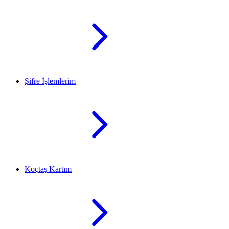
Şifre İşlemlerim
Koçtaş Kartım