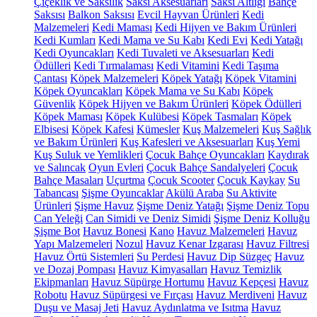
Çiçeklik ve Saksılık
Saksı Aksesuarları
Saksı Altlığı
Bahçe
Saksısı
Balkon Saksısı
Evcil Hayvan Ürünleri
Kedi
Malzemeleri
Kedi Maması
Kedi Hijyen ve Bakım Ürünleri
Kedi Kumları
Kedi Mama ve Su Kabı
Kedi Evi
Kedi Yatağı
Kedi Oyuncakları
Kedi Tuvaleti ve Aksesuarları
Kedi
Ödülleri
Kedi Tırmalaması
Kedi Vitamini
Kedi Taşıma
Çantası
Köpek Malzemeleri
Köpek Yatağı
Köpek Vitamini
Köpek Oyuncakları
Köpek Mama ve Su Kabı
Köpek
Güvenlik
Köpek Hijyen ve Bakım Ürünleri
Köpek Ödülleri
Köpek Maması
Köpek Kulübesi
Köpek Tasmaları
Köpek
Elbisesi
Köpek Kafesi
Kümesler
Kuş Malzemeleri
Kuş Sağlık
ve Bakım Ürünleri
Kuş Kafesleri ve Aksesuarları
Kuş Yemi
Kuş Suluk ve Yemlikleri
Çocuk Bahçe Oyuncakları
Kaydırak
ve Salıncak
Oyun Evleri
Çocuk Bahçe Sandalyeleri
Çocuk
Bahçe Masaları
Uçurtma
Çocuk Scooter
Çocuk Kaykay
Su
Tabancası
Şişme Oyuncaklar
Akülü Araba
Su Aktivite
Ürünleri
Şişme Havuz
Şişme Deniz Yatağı
Şişme Deniz Topu
Can Yeleği
Can Simidi ve Deniz Simidi
Şişme Deniz Kolluğu
Şişme Bot
Havuz Bonesi
Kano
Havuz Malzemeleri
Havuz
Yapı Malzemeleri
Nozul
Havuz Kenar Izgarası
Havuz Filtresi
Havuz Örtü Sistemleri
Su Perdesi
Havuz Dip Süzgeç
Havuz
ve Dozaj Pompası
Havuz Kimyasalları
Havuz Temizlik
Ekipmanları
Havuz Süpürge Hortumu
Havuz Kepçesi
Havuz
Robotu
Havuz Süpürgesi ve Fırçası
Havuz Merdiveni
Havuz
Duşu ve Masaj Jeti
Havuz Aydınlatma ve Isıtma
Havuz