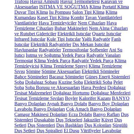
Trafosu
Havuz Ampulü
Havuz Termometresi
Karavan ve
Aksesuarları
ISITMA VE SOĞUTMA
Klima
Portatif Klima
Duvar Tipi Klima
Isı Pompası
Salon Tipi Klima
Klima
Kumandası
Kaset Tipi Klima
Kombi
Tavan Vantilatörleri
Vantilatörler
Hava Temizleyiciler
Nem Cihazları
Hava
Temizleme Cihazları
Buhar Makineleri
Nem Alma Cihazları
ve Rutubet Gidericiler
Elektrikli Isıtıcılar
Quartz Isıtıcılar
Infrared Isıtıcılar
Kule Tipi Isıtıcılar
Yağlı Radyatör
Fanlı
Isıtıcılar
Elektrikli Radyatörler
Dış Mekan Isıtıcılar
Havlupanlar
Radyatörler
Termosifonlar
Şofbenler
Ani Su
Isıtıcı
Isıtma ve Soğutma Yedek Parça
Radyatör Vanaları
Termostat
Klima Yedek Parça
Radyatör Yedek Parça
Klima
Temizleyicisi
Klima Temizleme Spreyi
Klima Temizleme
Sıvısı
Şömine
Şömine Aksesuarları
Elektrikli Şömineler
Bahçe Şömineleri
Bacasız Şömineler
Güneş Enerji Sistemleri
Soba
Doğalgaz Sobası
Kuzine Soba
Elektrikli Soba
Pelet
Soba
Soba Borusu ve Aksesuarları
Hava Perdesi
Doğalgaz
Tesisat Malzemeleri
Doğalgaz Hortumu
Doğalgaz Menfezleri
Tesisat Temizleme Sıvıları
Boyler
Kalorifer Kazanı
BANYO
Banyo Dolapları
Aynalı Banyo Dolabı
Banyo Boy Dolapları
Lavabolu Banyo Dolapları
Çok Amaçlı Banyo Dolapları
Çamaşır Makinesi Dolapları
Ecza Dolabı
Banyo Rafları
Duş
Sistemleri
Duşakabin
Duş Tekneleri
Jakuziler
Küvet
Duş
Setleri
Duş Sistemleri
Duş Başlıkları
Duş Kolonları
Sürgülü
Duş Setleri
Duş Spiralleri
El Duşu
Vitrifiyeler
Lavabolar