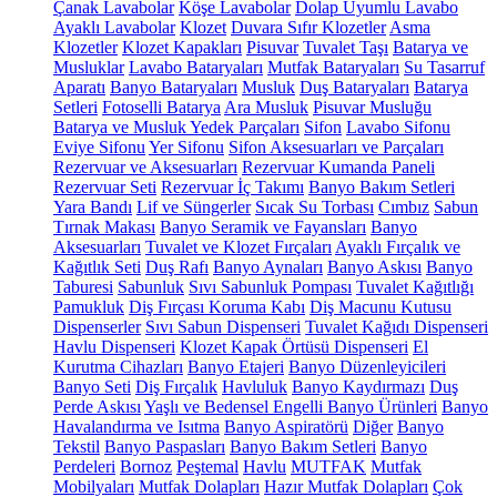
Çanak Lavabolar
Köşe Lavabolar
Dolap Uyumlu Lavabo
Ayaklı Lavabolar
Klozet
Duvara Sıfır Klozetler
Asma
Klozetler
Klozet Kapakları
Pisuvar
Tuvalet Taşı
Batarya ve
Musluklar
Lavabo Bataryaları
Mutfak Bataryaları
Su Tasarruf
Aparatı
Banyo Bataryaları
Musluk
Duş Bataryaları
Batarya
Setleri
Fotoselli Batarya
Ara Musluk
Pisuvar Musluğu
Batarya ve Musluk Yedek Parçaları
Sifon
Lavabo Sifonu
Eviye Sifonu
Yer Sifonu
Sifon Aksesuarları ve Parçaları
Rezervuar ve Aksesuarları
Rezervuar Kumanda Paneli
Rezervuar Seti
Rezervuar İç Takımı
Banyo Bakım Setleri
Yara Bandı
Lif ve Süngerler
Sıcak Su Torbası
Cımbız
Sabun
Tırnak Makası
Banyo Seramik ve Fayansları
Banyo
Aksesuarları
Tuvalet ve Klozet Fırçaları
Ayaklı Fırçalık ve
Kağıtlık Seti
Duş Rafı
Banyo Aynaları
Banyo Askısı
Banyo
Taburesi
Sabunluk
Sıvı Sabunluk Pompası
Tuvalet Kağıtlığı
Pamukluk
Diş Fırçası Koruma Kabı
Diş Macunu Kutusu
Dispenserler
Sıvı Sabun Dispenseri
Tuvalet Kağıdı Dispenseri
Havlu Dispenseri
Klozet Kapak Örtüsü Dispenseri
El
Kurutma Cihazları
Banyo Etajeri
Banyo Düzenleyicileri
Banyo Seti
Diş Fırçalık
Havluluk
Banyo Kaydırmazı
Duş
Perde Askısı
Yaşlı ve Bedensel Engelli Banyo Ürünleri
Banyo
Havalandırma ve Isıtma
Banyo Aspiratörü
Diğer
Banyo
Tekstil
Banyo Paspasları
Banyo Bakım Setleri
Banyo
Perdeleri
Bornoz
Peştemal
Havlu
MUTFAK
Mutfak
Mobilyaları
Mutfak Dolapları
Hazır Mutfak Dolapları
Çok