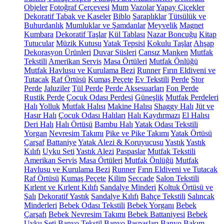
Objeler
Fotoğraf Çerçevesi
Mum
Vazolar
Yapay Çiçekler
Dekoratif Tabak ve Kaseler
Biblo
Şaraplıklar
Tütsülük ve
Buhurdanlık
Mumluklar ve Şamdanlar
Meyvelik
Magnet
Kumbara
Dekoratif Taşlar
Kül Tablası
Nazar Boncuğu
Kitap
Tutucular
Müzik Kutusu
Yatak Tepsisi
Kokulu Taşlar
Ahşap
Dekorasyon Ürünleri
Duvar Süsleri
Cansız Manken
Mutfak
Tekstili
Amerikan Servis
Masa Örtüleri
Mutfak Önlüğü
Mutfak Havlusu ve Kurulama Bezi
Runner
Fırın Eldiveni ve
Tutacak
Raf Örtüsü
Kumaş Peçete
Ev Tekstili
Perde
Stor
Perde
Jaluziler
Tül Perde
Perde Aksesuarları
Fon Perde
Rustik Perde
Çocuk Odası Perdesi
Güneşlik
Mutfak Perdeleri
Halı
Yolluk
Mutfak Halısı
Makine Halısı
Shaggy Halı
Jüt ve
Hasır Halı
Çocuk Odası Halıları
Halı Kaydırmazı
El Halısı
Deri Halı
Halı Örtüsü
Bambu Halı
Yatak Odası Tekstili
Yorgan
Nevresim Takımı
Pike ve Pike Takımı
Yatak Örtüsü
Çarşaf
Battaniye
Yatak Alezi & Koruyucusu
Yastık
Yastık
Kılıfı
Uyku Seti
Yastık Alezi
Paspaslar
Mutfak Tekstili
Amerikan Servis
Masa Örtüleri
Mutfak Önlüğü
Mutfak
Havlusu ve Kurulama Bezi
Runner
Fırın Eldiveni ve Tutacak
Raf Örtüsü
Kumaş Peçete
Kilim
Seccade
Salon Tekstili
Kırlent ve Kırlent Kılıfı
Sandalye Minderi
Koltuk Örtüsü ve
Şalı
Dekoratif Yastık
Sandalye Kılıfı
Bahçe Tekstili
Salıncak
Minderleri
Bebek Odası Tekstili
Bebek Yorganı
Bebek
Çarşafı
Bebek Nevresim Takımı
Bebek Battaniyesi
Bebek
Uyku Seti
Banyo Tekstil
Banyo Paspasları
Banyo Bakım