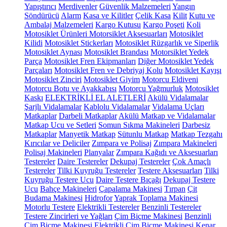
Yapıştırıcı
Merdivenler
Güvenlik Malzemeleri
Yangın
Söndürücü
Alarm
Kasa ve Kilitler
Çelik Kasa
Kilit
Kutu ve
Ambalaj Malzemeleri
Kargo Kutusu
Kargo Poşeti
Koli
Motosiklet Ürünleri
Motorsiklet Aksesuarları
Motosiklet
Kilidi
Motosiklet Stickerları
Motosiklet Rüzgarlık ve Siperlik
Motosiklet Aynası
Motosiklet Brandası
Motorsiklet Yedek
Parça
Motosiklet Fren Ekipmanları
Diğer Motosiklet Yedek
Parçaları
Motosiklet Fren ve Debriyaj Kolu
Motosiklet Kayışı
Motosiklet Zinciri
Motosiklet Giyim
Motorcu Eldiveni
Motorcu Botu ve Ayakkabısı
Motorcu Yağmurluk
Motosiklet
Kaskı
ELEKTRİKLİ EL ALETLERİ
Akülü Vidalamalar
Şarjlı Vidalamalar
Kablolu Vidalamalar
Vidalama Uçları
Matkaplar
Darbeli Matkaplar
Akülü Matkap ve Vidalamalar
Matkap Ucu ve Setleri
Somun Sıkma Makineleri
Darbesiz
Matkaplar
Manyetik Matkap
Sütunlu Matkap
Matkap Tezgahı
Kırıcılar ve Deliciler
Zımpara ve Polisaj
Zımpara Makineleri
Polisaj Makineleri
Planyalar
Zımpara Kağıdı ve Aksesuarları
Testereler
Daire Testereler
Dekupaj Testereler
Çok Amaçlı
Testereler
Tilki Kuyruğu Testereler
Testere Aksesuarları
Tilki
Kuyruğu Testere Ucu
Daire Testere Bıçağı
Dekupaj Testere
Ucu
Bahçe Makineleri
Çapalama Makinesi
Tırpan
Çit
Budama Makinesi
Hidrofor
Yaprak Toplama Makinesi
Motorlu Testere
Elektrikli Testereler
Benzinli Testereler
Testere Zincirleri ve Yağları
Çim Biçme Makinesi
Benzinli
Çim Biçme Makinesi
Elektrikli Çim Biçme Makinesi
Kenar