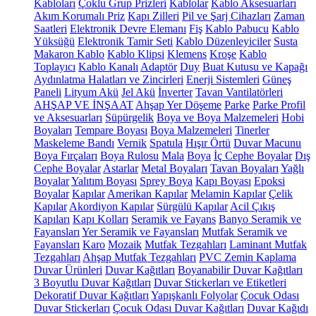
Kabloları
Çoklu Grup Prizleri
Kablolar
Kablo Aksesuarları
Akım Korumalı Priz
Kapı Zilleri
Pil ve Şarj Cihazları
Zaman
Saatleri
Elektronik Devre Elemanı
Fiş
Kablo Pabucu
Kablo
Yüksüğü
Elektronik Tamir Seti
Kablo Düzenleyiciler
Susta
Makaron Kablo
Kablo Klipsi
Klemens
Kroşe
Kablo
Toplayıcı
Kablo Kanalı
Adaptör
Duy
Buat Kutusu ve Kapağı
Aydınlatma Halatları ve Zincirleri
Enerji Sistemleri
Güneş
Paneli
Lityum Akü
Jel Akü
İnverter
Tavan Vantilatörleri
AHŞAP VE İNŞAAT
Ahşap Yer Döşeme
Parke
Parke Profil
ve Aksesuarları
Süpürgelik
Boya ve Boya Malzemeleri
Hobi
Boyaları
Tempare Boyası
Boya Malzemeleri
Tinerler
Maskeleme Bandı
Vernik
Spatula
Hışır Örtü
Duvar Macunu
Boya Fırçaları
Boya Rulosu
Mala
Boya
İç Cephe Boyalar
Dış
Cephe Boyalar
Astarlar
Metal Boyaları
Tavan Boyaları
Yağlı
Boyalar
Yalıtım Boyası
Sprey Boya
Kapı Boyası
Epoksi
Boyalar
Kapılar
Amerikan Kapılar
Melamin Kapılar
Çelik
Kapılar
Akordiyon Kapılar
Sürgülü Kapılar
Acil Çıkış
Kapıları
Kapı Kolları
Seramik ve Fayans
Banyo Seramik ve
Fayansları
Yer Seramik ve Fayansları
Mutfak Seramik ve
Fayansları
Karo
Mozaik
Mutfak Tezgahları
Laminant Mutfak
Tezgahları
Ahşap Mutfak Tezgahları
PVC Zemin Kaplama
Duvar Ürünleri
Duvar Kağıtları
Boyanabilir Duvar Kağıtları
3 Boyutlu Duvar Kağıtları
Duvar Stickerları ve Etiketleri
Dekoratif Duvar Kağıtları
Yapışkanlı Folyolar
Çocuk Odası
Duvar Stickerları
Çocuk Odası Duvar Kağıtları
Duvar Kağıdı