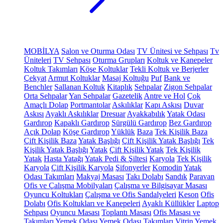
MOBİLYA
Salon ve Oturma Odası
TV Ünitesi ve Sehpası
Tv
Üniteleri
TV Sehpası
Oturma Grupları
Koltuk ve Kanepeler
Koltuk Takımları
Köşe Koltuklar
Tekli Koltuk ve Berjerler
Çekyat
Armut Koltuklar
Masaj Koltuğu
Puf
Bank ve
Benchler
Sallanan Koltuk
Kitaplık
Sehpalar
Zigon Sehpalar
Orta Sehpalar
Yan Sehpalar
Gazetelik
Antre ve Hol
Çok
Amaçlı Dolap
Portmantolar
Askılıklar
Kapı Askısı
Duvar
Askısı
Ayaklı Askılıklar
Dresuar
Ayakkabılık
Yatak Odası
Gardırop
Kapaklı Gardırop
Sürgülü Gardırop
Bez Gardırop
Açık Dolap
Köşe Gardırop
Yüklük
Baza
Tek Kişilik Baza
Çift Kişilik Baza
Yatak Başlığı
Çift Kişilik Yatak Başlığı
Tek
Kişilik Yatak Başlığı
Yatak
Çift Kişilik Yatak
Tek Kişilik
Yatak
Hasta Yatağı
Yatak Pedi & Şiltesi
Karyola
Tek Kişilik
Karyola
Çift Kişilik Karyola
Şifonyerler
Komodin
Yatak
Odası Takımları
Makyaj Masası
Takı Dolabı
Sandık
Paravan
Ofis ve Çalışma Mobilyaları
Çalışma ve Bilgisayar Masası
Oyuncu Koltukları
Çalışma ve Ofis Sandalyeleri
Keson
Ofis
Dolabı
Ofis Koltukları ve Kanepeleri
Ayaklı Küllükler
Laptop
Sehpası
Oyuncu Masası
Toplantı Masası
Ofis Masası ve
Takımları
Yemek Odası
Yemek Odası Takımları
Vitrin
Yemek