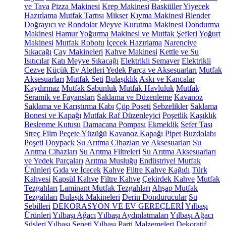
ve Tava
Pizza Makinesi
Krep Makinesi
Basküller
Yiyecek
Hazırlama
Mutfak Tartısı
Mikser
Kıyma Makinesi
Blender
Doğrayıcı ve Rondolar
Meyve Kurutma Makinesi
Dondurma
Makinesi
Hamur Yoğurma Makinesi ve Mutfak Şefleri
Yoğurt
Makinesi
Mutfak Robotu
İçecek Hazırlama
Narenciye
Sıkacağı
Çay Makineleri
Kahve Makinesi
Kettle ve Su
Isıtıcılar
Katı Meyve Sıkacağı
Elektrikli Semaver
Elektrikli
Cezve
Küçük Ev Aletleri Yedek Parça ve Aksesuarları
Mutfak
Aksesuarları
Mutfak Seti
Bulaşıklık
Askı ve Kancalar
Kaydırmaz
Mutfak Sabunluk
Mutfak Havluluk
Mutfak
Seramik ve Fayansları
Saklama ve Düzenleme
Kavanoz
Saklama ve Karıştırma Kabı
Çöp Poşeti
Sebzelikler
Saklama
Bonesi ve Kapağı
Mutfak Raf Düzenleyici
Poşetlik
Kaşıklık
Beslenme Kutusu
Damacana Pompası
Ekmeklik
Sefer Tası
Streç Film
Peçete Yüzüğü
Kavanoz Kapağı
Pipet
Buzdolabı
Poşeti
Doypack
Su Arıtma Cihazları ve Aksesuarları
Su
Arıtma Cihazları
Su Arıtma Filtreleri
Su Arıtma Aksesuarları
ve Yedek Parçaları
Arıtma Musluğu
Endüstriyel Mutfak
Ürünleri
Gıda ve İçecek
Kahve
Filtre Kahve Kağıdı
Türk
Kahvesi
Kapsül Kahve
Filtre Kahve
Çekirdek Kahve
Mutfak
Tezgahları
Laminant Mutfak Tezgahları
Ahşap Mutfak
Tezgahları
Bulaşık Makineleri
Derin Dondurucular
Su
Sebilleri
DEKORASYON VE EV GEREÇLERİ
Yılbaşı
Ürünleri
Yılbaşı Ağacı
Yılbaşı Aydınlatmaları
Yılbaşı Ağacı
Süsleri
Yılbaşı Sepeti
Yılbaşı Parti Malzemeleri
Dekoratif