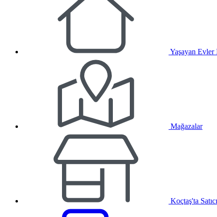
Yaşayan Evler
Mağazalar
Koçtaş'ta Satıc