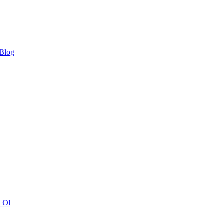
 Blog
ı Ol