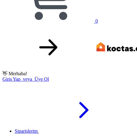
0
👋
Merhaba!
Giriş Yap veya Üye Ol
Siparişlerim