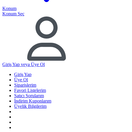
Konum
Konum Seç
Giriş Yap
veya Üye Ol
Giriş Yap
Üye Ol
Siparişlerim
Favori Listelerim
Satıcı Sorularım
İndirim Kuponlarım
Üyelik Bilgilerim