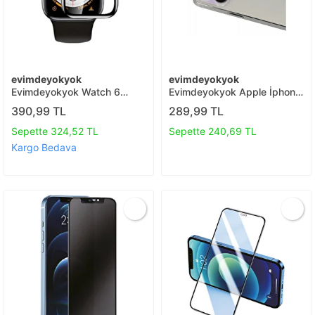
evimdeyokyok
evimdeyokyok
Evimdeyokyok Watch 6
Evimdeyokyok Apple İphone
44mm Polymer Nano Ekran
13 Pro Max Rainbow Kamera
390,99 TL
289,99 TL
Koruyucu - Şeffaf T20
Lens Koruma Cam - Mor T20
Sepette 324,52 TL
Sepette 240,69 TL
Kargo Bedava