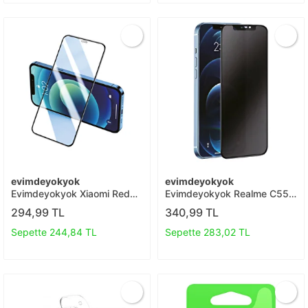
evimdeyokyok
evimdeyokyok
Evimdeyokyok Xiaomi Redmi
Evimdeyokyok Realme C55
9 3d Antistatik Seramik
3d Antistatik Hayalet Cam
294,99 TL
340,99 TL
Nano Ekran Koruyucu T20
Ekran Koruyucu T20
Sepette 244,84 TL
Sepette 283,02 TL