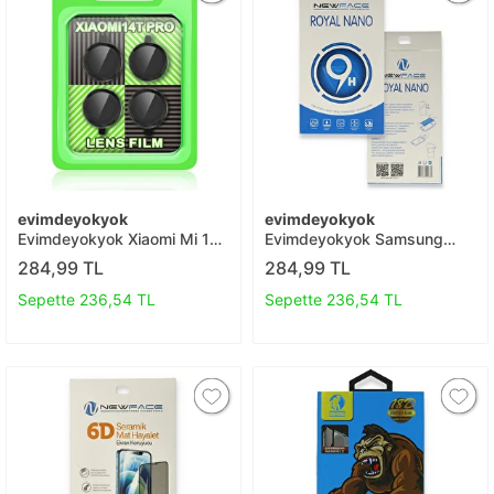
evimdeyokyok
evimdeyokyok
Evimdeyokyok Xiaomi Mi 14t
Evimdeyokyok Samsung
Pro Raze Metal Kamera Lens
Galaxy A51 Royal Nano
284,99 TL
284,99 TL
- Siyah T20
Ekran Koruyucu T20
Sepette 236,54 TL
Sepette 236,54 TL