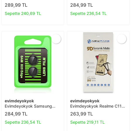
13 Rainbow Kamera Lens
Note 14 4g Raze Metal
289,99 TL
284,99 TL
Koruma Cam - Mor T20
Kamera Lens - Gümüş T20
Sepette 240,69 TL
Sepette 236,54 TL
evimdeyokyok
evimdeyokyok
Evimdeyokyok Samsung
Evimdeyokyok Realme C11
Galaxy S25 Edge Raze Metal
2021 Mat Seramik Nano
284,99 TL
263,99 TL
Kamera Lens - Siyah T20
Ekran Koruyucu T20
Sepette 236,54 TL
Sepette 219,11 TL