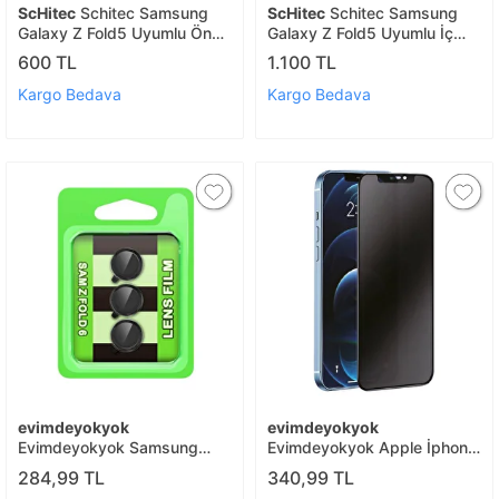
ScHitec
Schitec Samsung
ScHitec
Schitec Samsung
Galaxy Z Fold5 Uyumlu Ön
Galaxy Z Fold5 Uyumlu İç
Yüzey Hayalet Privacy
Ekran Hayalet Privacy
600 TL
1.100 TL
Hidrojel Ekran Koruyucu
Hidrojel Koruyucu
Kargo Bedava
Kargo Bedava
evimdeyokyok
evimdeyokyok
Evimdeyokyok Samsung
Evimdeyokyok Apple İphone
Galaxy Z Fold 6 Raze Metal
7 Plus 3d Antistatik Hayalet
284,99 TL
340,99 TL
Kamera Lens - Siyah T20
Cam Ekran Koruyucu - Siyah