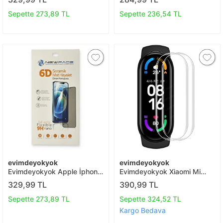
Hayalet Nano Ekran
Kamera Lens - Mavi T20
Koruyucu T20
Sepette 273,89 TL
Sepette 236,54 TL
evimdeyokyok
evimdeyokyok
Evimdeyokyok Apple İphone
Evimdeyokyok Xiaomi Mi
12 Pro 6d Mat Seramik
Band 7 Polymer Nano Ekran
329,99 TL
390,99 TL
Hayalet Nano Ekran
Koruyucu - Şeffaf T20
Koruyucu T20
Sepette 273,89 TL
Sepette 324,52 TL
Kargo Bedava