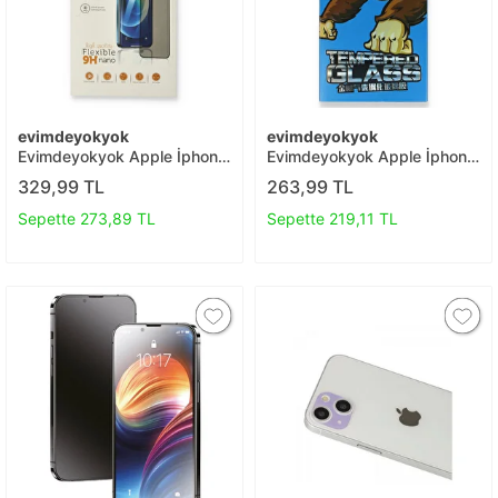
evimdeyokyok
evimdeyokyok
Evimdeyokyok Apple İphone
Evimdeyokyok Apple İphone
12 Pro Max 6d Mat Seramik
14 Pro 18d Cam Ekran
329,99 TL
263,99 TL
Hayalet Nano Ekran
Koruyucu T20
Koruyucu T20
Sepette 273,89 TL
Sepette 219,11 TL