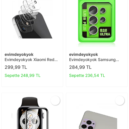
evimdeyokyok
evimdeyokyok
Evimdeyokyok Xiaomi Redmi
Evimdeyokyok Samsung
Note 11s Kamera Lens
Galaxy S25 Ultra Raze Metal
299,99 TL
284,99 TL
Koruma Cam T20
Kamera Lens - Natural Grey
T20
Sepette 248,99 TL
Sepette 236,54 TL