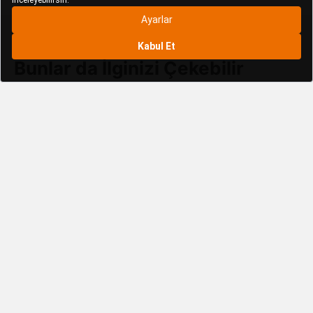
Bunlar da İlginizi Çekebilir
Engo Ekran Koruyucu
Engo Telefon Aksesuarları
evimdeyokyok Ekran Koruyucu
evimdeyokyok Telefon Aksesuarları
Newface Ekran Koruyucu
Newface Telefon Aksesuarları