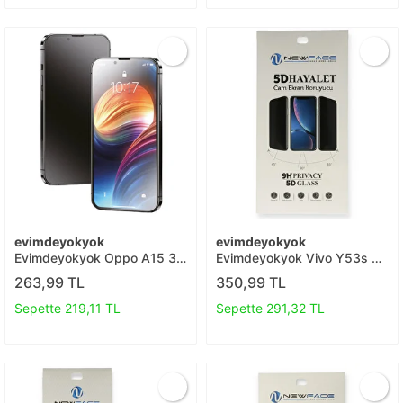
evimdeyokyok
evimdeyokyok
Evimdeyokyok Oppo A15 3d
Evimdeyokyok Vivo Y53s 5d
Antistatik Mat Seramik Nano
Hayalet Cam Ekran Koruyucu
263,99 TL
350,99 TL
Ekran Koruyucu T20
T20
Sepette 219,11 TL
Sepette 291,32 TL