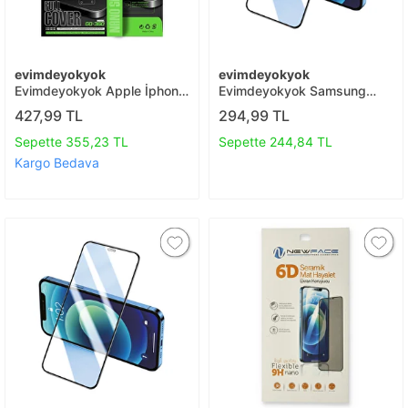
evimdeyokyok
evimdeyokyok
Evimdeyokyok Apple İphone
Evimdeyokyok Samsung
16e 360 Full Body Arka
Galaxy A21s 3d Antistatik
427,99 TL
294,99 TL
Koruyucu T20
Seramik Nano Ekran
Koruyucu T20
Sepette 355,23 TL
Sepette 244,84 TL
Kargo Bedava