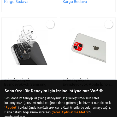
Kargo Bedava
Kargo Bedava
evimdeyokyok
evimdeyokyok
Evimdeyokyok Samsung
Evimdeyokyok Apple İphone
Galaxy A03s Kamera Lens
13 Rainbow Kamera Lens
299,99 TL
289,99 TL
Koruma Cam T20
Koruma Cam - Kırmızı T20
Sepette 248,99 TL
Sepette 240,69 TL