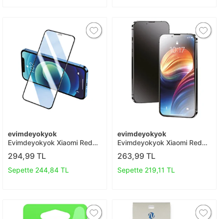
evimdeyokyok
evimdeyokyok
Evimdeyokyok Xiaomi Redmi
Evimdeyokyok Xiaomi Redmi
Note 8 Pro 3d Antistatik
Note 8 Pro 3d Antistatik Mat
294,99 TL
263,99 TL
Seramik Nano Ekran
Seramik Nano Ekran
Koruyucu T20
Koruyucu T20
Sepette 244,84 TL
Sepette 219,11 TL