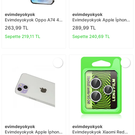
evimdeyokyok
evimdeyokyok
Evimdeyokyok Oppo A74 4g
Evimdeyokyok Apple İphone
3d Antistatik Mat Seramik
13 Rainbow Kamera Lens
263,99 TL
289,99 TL
Nano Ekran Koruyucu T20
Koruma Cam - Mor T20
Sepette 219,11 TL
Sepette 240,69 TL
evimdeyokyok
evimdeyokyok
Evimdeyokyok Apple İphone
Evimdeyokyok Xiaomi Redmi