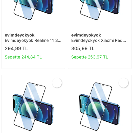
evimdeyokyok
evimdeyokyok
Evimdeyokyok Realme 11 3d
Evimdeyokyok Xiaomi Redmi
Antistatik Seramik Nano
Note 11s 3d Antistatik Cam
294,99 TL
305,99 TL
Ekran Koruyucu T20
Ekran Koruyucu T20
Sepette 244,84 TL
Sepette 253,97 TL