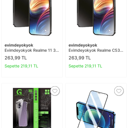
evimdeyokyok
evimdeyokyok
Evimdeyokyok Realme 11 3d
Evimdeyokyok Realme C53
Antistatik Mat Seramik Nano
3d Antistatik Mat Seramik
263,99 TL
263,99 TL
Ekran Koruyucu T20
Nano Ekran Koruyucu T20
Sepette 219,11 TL
Sepette 219,11 TL