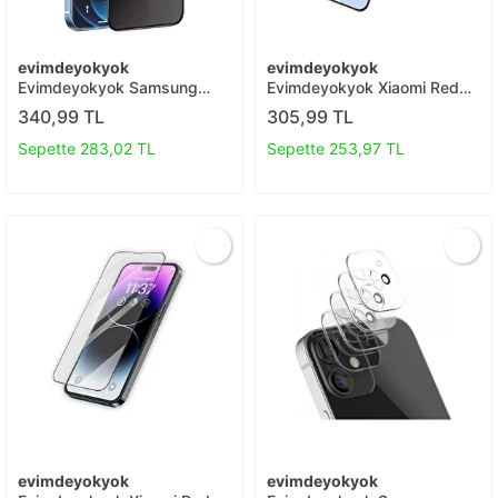
evimdeyokyok
evimdeyokyok
Evimdeyokyok Samsung
Evimdeyokyok Xiaomi Redmi
Galaxy A12 3d Antistatik
Note 10 Pro 3d Antistatik
340,99 TL
305,99 TL
Hayalet Cam Ekran Koruyucu
Cam Ekran Koruyucu T20
T20
Sepette 283,02 TL
Sepette 253,97 TL
evimdeyokyok
evimdeyokyok