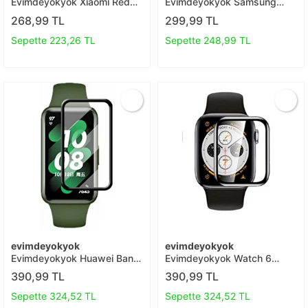
Evimdeyokyok Xiaomi Redmi
Evimdeyokyok Samsung
9t Pasifik Cam Ekran
Galaxy A53 5g Kamera Lens
268,99 TL
299,99 TL
Koruyucu T20
Koruma Cam T20
Sepette 223,26 TL
Sepette 248,99 TL
evimdeyokyok
evimdeyokyok
Evimdeyokyok Huawei Band
Evimdeyokyok Watch 6
8 Polymer Nano Ekran
47mm Polymer Nano Ekran
390,99 TL
390,99 TL
Koruyucu - Şeffaf T20
Koruyucu - Şeffaf T20
Sepette 324,52 TL
Sepette 324,52 TL