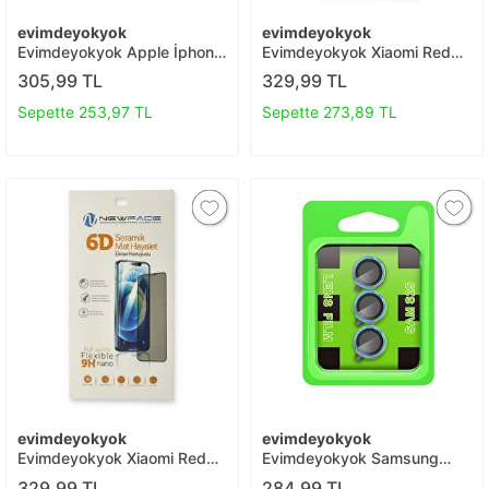
evimdeyokyok
evimdeyokyok
Evimdeyokyok Apple İphone
Evimdeyokyok Xiaomi Redmi
13 Pro Max 3d Antistatik
9t 6d Mat Seramik Hayalet
305,99 TL
329,99 TL
Cam Ekran Koruyucu T20
Nano Ekran Koruyucu T20
Sepette 253,97 TL
Sepette 273,89 TL
evimdeyokyok
evimdeyokyok
Evimdeyokyok Xiaomi Redmi
Evimdeyokyok Samsung
Note 9 Pro 6d Mat Seramik
Galaxy S25 Plus Raze Metal
329,99 TL
284,99 TL