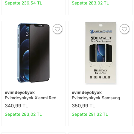
T20
Sepette 236,54 TL
Sepette 283,02 TL
evimdeyokyok
evimdeyokyok
Evimdeyokyok Xiaomi Redmi
Evimdeyokyok Samsung
Note 8 3d Antistatik Hayalet
Galaxy M52 5g 5d Hayalet
340,99 TL
350,99 TL
Cam Ekran Koruyucu T20
Cam Ekran Koruyucu T20
Sepette 283,02 TL
Sepette 291,32 TL