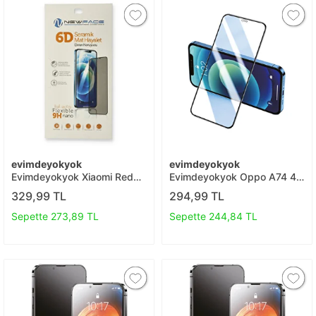
evimdeyokyok
evimdeyokyok
Evimdeyokyok Xiaomi Redmi
Evimdeyokyok Oppo A74 4g
Note 8 6d Mat Seramik
3d Antistatik Seramik Nano
329,99 TL
294,99 TL
Hayalet Nano Ekran
Ekran Koruyucu T20
Koruyucu T20
Sepette 273,89 TL
Sepette 244,84 TL