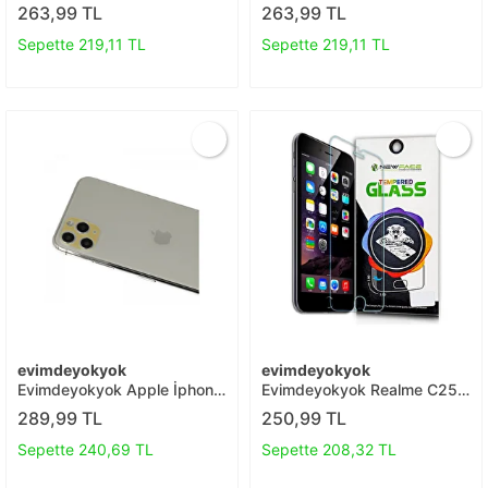
10c 3d Antistatik Mat
Galaxy S23 Fe 3d Antistatik
263,99 TL
263,99 TL
Seramik Nano Ekran
Mat Seramik Nano Ekran
Koruyucu T20
Koruyucu T20
Sepette 219,11 TL
Sepette 219,11 TL
evimdeyokyok
evimdeyokyok
Evimdeyokyok Apple İphone
Evimdeyokyok Realme C25
11 Pro Max Rainbow Kamera
Temperli Cam Ekran
289,99 TL
250,99 TL
Lens Koruma Cam - Gold
Koruyucu T20
T20
Sepette 240,69 TL
Sepette 208,32 TL