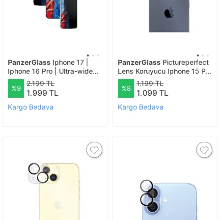
PanzerGlass
Iphone 17 |
PanzerGlass
Pictureperfect
Iphone 16 Pro | Ultra-wide
Lens Koruyucu Iphone 15 Pro
Fit Çerçeve Aparatlı 2 Yönlü
Ve Iphone 15 Pro Max -
2.199 TL
1.199 TL
%9
%8
Gizli/hayalet Ekranlı Koruyucu
Şeffaf
1.999 TL
1.099 TL
Kargo Bedava
Kargo Bedava