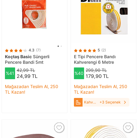
4.3
(7)
5
(2)
Koçtaş Basic
Süngerli
E Tipi Pencere Bandı
Pencere Bandi 5mt
Kahverengi 6 Metre
42,99 TL
299,90 TL
%41
%40
24,99 TL
179,90 TL
Mağazadan Teslim Al, 250
Mağazadan Teslim Al, 250
TL Kazan!
TL Kazan!
Kahverengi
+3 Seçenek
6 Metre