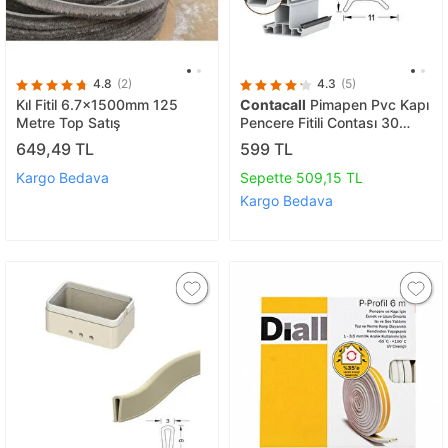
4.8
(2)
4.3
(5)
Kıl Fitil 6.7x1500mm 125
Contacall
Pimapen Pvc Kapı
Metre Top Satış
Pencere Fitili Contası 30
Metre Gri
649,49 TL
599 TL
Kargo Bedava
Sepette 509,15 TL
Kargo Bedava