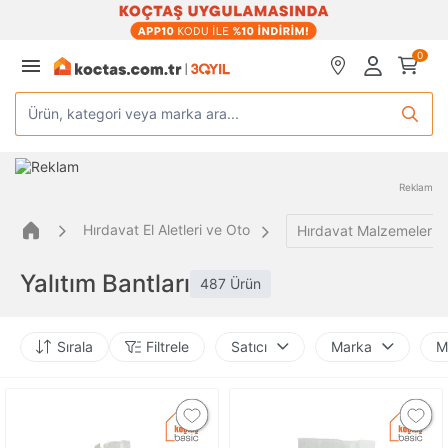
0
Ürün, kategori veya marka ara...
Reklam
Hırdavat El Aletleri ve Oto
Hırdavat Malzemeleri
Yalıtım Bantları
487 Ürün
Sırala
Filtrele
Satıcı
Marka
M