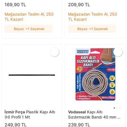
169,90 TL
209,90 TL
Mağazadan Teslim Al, 250
Mağazadan Teslim Al, 250
TL Kazan!
TL Kazan!
Beyaz
+1 Seçenek
Beyaz
+1 Seçenek
İzmir Fırça
Plastik Kapı Altı
Vodaseal
Kapı Altı
(H) Profil 1 Mt
Sızdırmazlık Bandı 40 mm x
110 cm Kahverengi
249,90 TL
239,90 TL