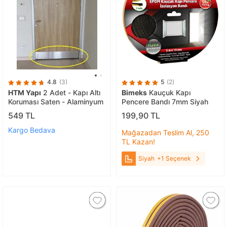
4.8
(3)
5
(2)
HTM Yapı
2 Adet - Kapı Altı
Bimeks
Kauçuk Kapı
Koruması Saten - Alaminyum
Pencere Bandı 7mm Siyah
549 TL
199,90 TL
Kargo Bedava
Mağazadan Teslim Al, 250
TL Kazan!
Siyah
+1 Seçenek