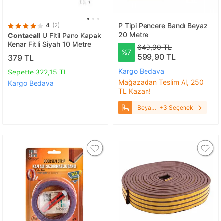
4
(2)
P Tipi Pencere Bandı Beyaz
20 Metre
Contacall
U Fitil Pano Kapak
Kenar Fitili Siyah 10 Metre
649,90 TL
%7
599,90 TL
379 TL
Kargo Bedava
Sepette 322,15 TL
Mağazadan Teslim Al, 250
Kargo Bedava
TL Kazan!
Beyaz
+3 Seçenek
20
Metre