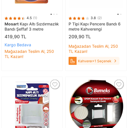
4.5
(1)
3.8
(2)
Mosart
Kapı Altı Sızdırmazlık
P Tipi Kapı Pencere Bandı 6
Bandı Şeffaf 3 metre
metre Kahverengi
419,90 TL
209,90 TL
Kargo Bedava
Mağazadan Teslim Al, 250
Mağazadan Teslim Al, 250
TL Kazan!
TL Kazan!
Kahverengi
+1 Seçenek