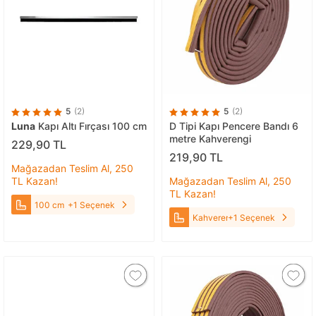
5
(2)
5
(2)
Luna
Kapı Altı Fırçası 100 cm
D Tipi Kapı Pencere Bandı 6
metre Kahverengi
229,90 TL
219,90 TL
Mağazadan Teslim Al, 250
TL Kazan!
Mağazadan Teslim Al, 250
TL Kazan!
100 cm
+1 Seçenek
Kahverengi
+1 Seçenek