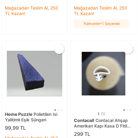
Mağazadan Teslim Al, 250
Mağazadan Teslim Al, 250
TL Kazan!
TL Kazan!
Kahverengi
+1 Seçenek
Home Puzzle
Polietilen Isi
1
(1)
Yalitimli Eşik Süngeri
Contacall
Contacal Ahşap
Amerikan Kapı Kasa D Fitil
99,99 TL
Yandan Çift Tırnaklı 10 Metre
299 TL
Beyaz