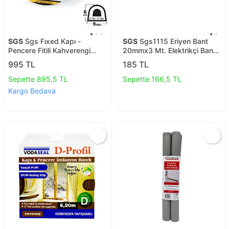
SGS
Sgs Fıxed Kapı -
SGS
Sgs1115 Eriyen Bant
Pencere Fitili Kahverengi
20mmx3 Mt. Elektrikçi Bandı
2x50mt
Kablo Bantı Su Geçirmez Su
995 TL
185 TL
Altı Yapışkanlı Kauçuk
Sepette 895,5 TL
Sepette 166,5 TL
Kargo Bedava