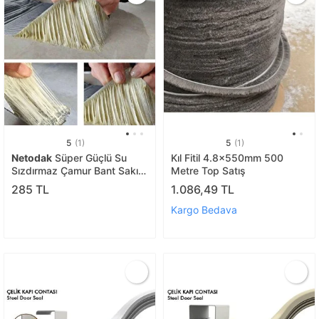
5
(1)
5
(1)
Netodak
Süper Güçlü Su
Kıl Fitil 4.8x550mm 500
Sızdırmaz Çamur Bant Sakız
Metre Top Satış
Bant Tamir Çatlak Boru Bandı
285 TL
1.086,49 TL
96 Mm X 1,5 Metre
Kargo Bedava