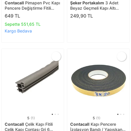
Contacall
Pimapen Pvc Kapı
Şeker Portakalım
3 Adet
Pencere Değiştirme Fitili
Beyaz Geçmeli Kapı Altı
Contası 40 Metre Siyah
İzolasyon Süngeri Isı Yalıtım
649 TL
249,90 TL
Soğuk Hava Kesici Böcek Ve
Toz Önleyici
Sepette 551,65 TL
Kargo Bedava
5
(1)
5
(1)
Contacall
Çelik Kapı Fitili
Contacall
Kapı Pencere
Çelik Kapı Contası Gri 6
İzolasyon Bandı / Yapışkan