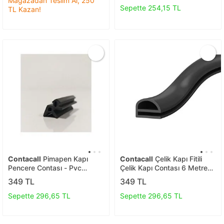
Mağazadan Teslim Al, 250
Sepette 254,15 TL
TL Kazan!
Contacall
Pimapen Kapı
Contacall
Çelik Kapı Fitili
Pencere Contası - Pvc
Çelik Kapı Contası 6 Metre
Doğrama Fitili - 10 Metre
Kahve
349 TL
349 TL
Siyah Pimapen Fitili
Sepette 296,65 TL
Sepette 296,65 TL