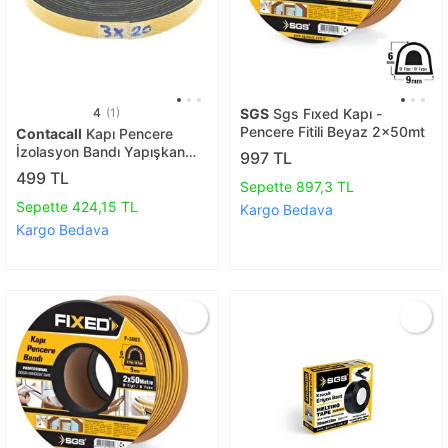
4
(1)
SGS
Sgs Fıxed Kapı -
Pencere Fitili Beyaz 2x50mt
Contacall
Kapı Pencere
İzolasyon Bandı Yapışkan
997 TL
Kapı Pencere Süngeri Eva
499 TL
Sepette 897,3 TL
3mmx20mm Siyah 25 Metre
Sepette 424,15 TL
Kargo Bedava
Kargo Bedava