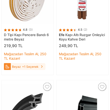
4.8
(3)
4.5
(2)
D Tipi Kapı Pencere Bandı 6
Efe
Kapı Altı Ruzgar Onleyici
metre Beyaz
Koyu Kahve Deri
219,90 TL
249,90 TL
Mağazadan Teslim Al, 250
Mağazadan Teslim Al, 250
TL Kazan!
TL Kazan!
Beyaz
+1 Seçenek