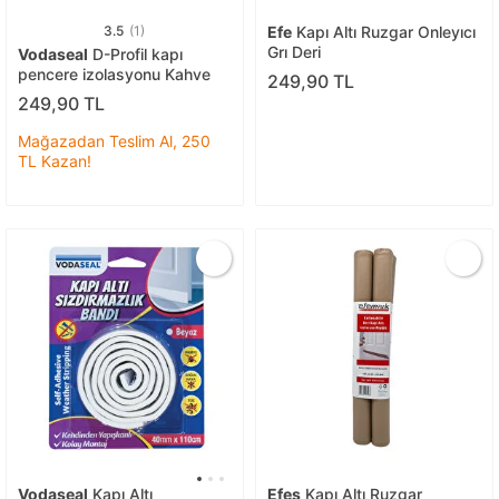
3.5
(1)
Efe
Kapı Altı Ruzgar Onleyıcı
Grı Deri
Vodaseal
D-Profil kapı
pencere izolasyonu Kahve
249,90 TL
249,90 TL
Mağazadan Teslim Al, 250
TL Kazan!
Vodaseal
Kapı Altı
Efes
Kapı Altı Ruzgar