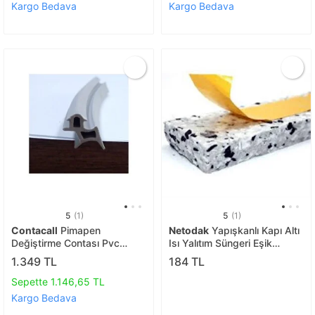
Kargo Bedava
Kargo Bedava
5
(1)
5
(1)
Contacall
Pimapen
Netodak
Yapışkanlı Kapı Altı
Değiştirme Contası Pvc
Isı Yalıtım Süngeri Eşik
Pencere Fitili Gri 50 Metre
Süngeri 1 Adet
1.349 TL
184 TL
Sepette 1.146,65 TL
Kargo Bedava