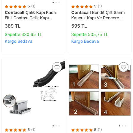
5
(1)
5
(1)
Contacall
Çelik Kapı Kasa
Contacall
Bondit Çift Sarım
Fitili Contası Çelik Kapı
Kauçuk Kapı Ve Pencere
Contası 6 Metre Beyaz
İzolasyon Bandı/fitili 15x2-
389 TL
595 TL
30 Metre Siyah Fitil
Sepette 330,65 TL
Sepette 505,75 TL
Kargo Bedava
Kargo Bedava
5
(1)
5
(1)