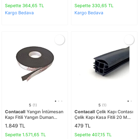
Sepette 364,65 TL
Sepette 330,65 TL
Kargo Bedava
Kargo Bedava
5
(1)
5
(1)
Contacall
Yangın İntümesan
Contacall
Çelik Kapı Contası
Kapı Fitili Yangın Duman
Çelik Kapı Kasa Fitili 20 Mm
Contası 10mm Genişlik 2 Mm
6 Metre Siyah
1.849 TL
479 TL
Kalınlık 25 Metre
Sepette 1.571,65 TL
Sepette 407,15 TL