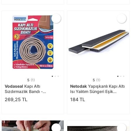
5
(1)
5
(1)
Vodaseal
Kapı Altı
Netodak
Yapışkanlı Kapı Altı
Sızdırmazlık Bandı -
Isı Yalıtım Süngeri Eşik
Kahverengi
Süngeri Sert Siyah 1 Adet
269,25 TL
184 TL