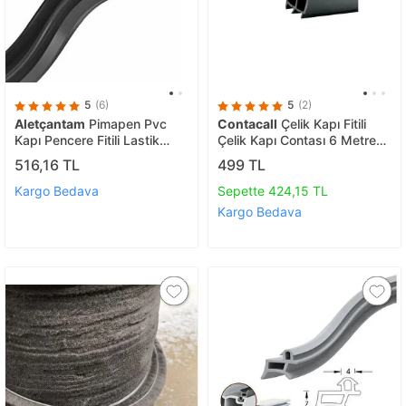
5
(6)
5
(2)
Aletçantam
Pimapen Pvc
Contacall
Çelik Kapı Fitili
Kapı Pencere Fitili Lastik
Çelik Kapı Contası 6 Metre
Contası Siyah - 10 Metre
Siyah
516,16 TL
499 TL
Kargo Bedava
Sepette 424,15 TL
Kargo Bedava