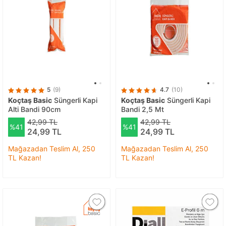
5
(9)
4.7
(10)
Koçtaş Basic
Süngerli Kapi
Koçtaş Basic
Süngerli Kapi
Alti Bandi 90cm
Bandi 2,5 Mt
42,99 TL
42,99 TL
%41
%41
24,99 TL
24,99 TL
Mağazadan Teslim Al, 250
Mağazadan Teslim Al, 250
TL Kazan!
TL Kazan!