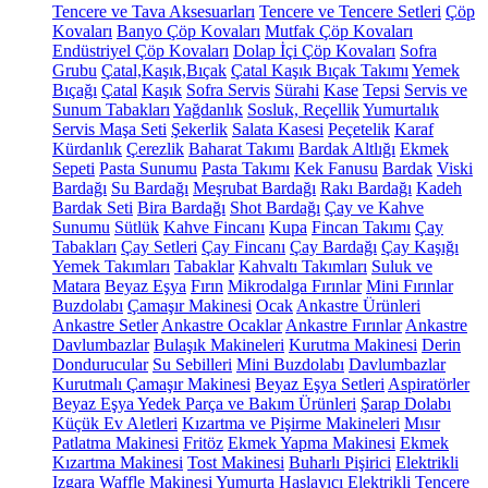
Tencere ve Tava Aksesuarları
Tencere ve Tencere Setleri
Çöp
Kovaları
Banyo Çöp Kovaları
Mutfak Çöp Kovaları
Endüstriyel Çöp Kovaları
Dolap İçi Çöp Kovaları
Sofra
Grubu
Çatal,Kaşık,Bıçak
Çatal Kaşık Bıçak Takımı
Yemek
Bıçağı
Çatal
Kaşık
Sofra Servis
Sürahi
Kase
Tepsi
Servis ve
Sunum Tabakları
Yağdanlık
Sosluk, Reçellik
Yumurtalık
Servis Maşa Seti
Şekerlik
Salata Kasesi
Peçetelik
Karaf
Kürdanlık
Çerezlik
Baharat Takımı
Bardak Altlığı
Ekmek
Sepeti
Pasta Sunumu
Pasta Takımı
Kek Fanusu
Bardak
Viski
Bardağı
Su Bardağı
Meşrubat Bardağı
Rakı Bardağı
Kadeh
Bardak Seti
Bira Bardağı
Shot Bardağı
Çay ve Kahve
Sunumu
Sütlük
Kahve Fincanı
Kupa
Fincan Takımı
Çay
Tabakları
Çay Setleri
Çay Fincanı
Çay Bardağı
Çay Kaşığı
Yemek Takımları
Tabaklar
Kahvaltı Takımları
Suluk ve
Matara
Beyaz Eşya
Fırın
Mikrodalga Fırınlar
Mini Fırınlar
Buzdolabı
Çamaşır Makinesi
Ocak
Ankastre Ürünleri
Ankastre Setler
Ankastre Ocaklar
Ankastre Fırınlar
Ankastre
Davlumbazlar
Bulaşık Makineleri
Kurutma Makinesi
Derin
Dondurucular
Su Sebilleri
Mini Buzdolabı
Davlumbazlar
Kurutmalı Çamaşır Makinesi
Beyaz Eşya Setleri
Aspiratörler
Beyaz Eşya Yedek Parça ve Bakım Ürünleri
Şarap Dolabı
Küçük Ev Aletleri
Kızartma ve Pişirme Makineleri
Mısır
Patlatma Makinesi
Fritöz
Ekmek Yapma Makinesi
Ekmek
Kızartma Makinesi
Tost Makinesi
Buharlı Pişirici
Elektrikli
Izgara
Waffle Makinesi
Yumurta Haşlayıcı
Elektrikli Tencere