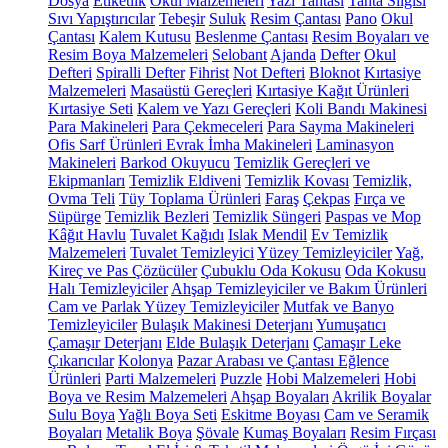
Dosya
Etiketlik
Okul Malzemeleri
Yazı Tahtası
Tahta Silgisi
Sıvı Yapıştırıcılar
Tebeşir
Suluk
Resim Çantası
Pano
Okul
Çantası
Kalem Kutusu
Beslenme Çantası
Resim Boyaları ve
Resim Boya Malzemeleri
Selobant
Ajanda
Defter
Okul
Defteri
Spiralli Defter
Fihrist
Not Defteri
Bloknot
Kırtasiye
Malzemeleri
Masaüstü Gereçleri
Kırtasiye Kağıt Ürünleri
Kırtasiye Seti
Kalem ve Yazı Gereçleri
Koli Bandı Makinesi
Para Makineleri
Para Çekmeceleri
Para Sayma Makineleri
Ofis Sarf Ürünleri
Evrak İmha Makineleri
Laminasyon
Makineleri
Barkod Okuyucu
Temizlik Gereçleri ve
Ekipmanları
Temizlik Eldiveni
Temizlik Kovası
Temizlik,
Ovma Teli
Tüy Toplama Ürünleri
Faraş
Çekpas
Fırça ve
Süpürge
Temizlik Bezleri
Temizlik Süngeri
Paspas ve Mop
Kâğıt Havlu
Tuvalet Kağıdı
Islak Mendil
Ev Temizlik
Malzemeleri
Tuvalet Temizleyici
Yüzey Temizleyiciler
Yağ,
Kireç ve Pas Çözücüler
Çubuklu Oda Kokusu
Oda Kokusu
Halı Temizleyiciler
Ahşap Temizleyiciler ve Bakım Ürünleri
Cam ve Parlak Yüzey Temizleyiciler
Mutfak ve Banyo
Temizleyiciler
Bulaşık Makinesi Deterjanı
Yumuşatıcı
Çamaşır Deterjanı
Elde Bulaşık Deterjanı
Çamaşır Leke
Çıkarıcılar
Kolonya
Pazar Arabası ve Çantası
Eğlence
Ürünleri
Parti Malzemeleri
Puzzle
Hobi Malzemeleri
Hobi
Boya ve Resim Malzemeleri
Ahşap Boyaları
Akrilik Boyalar
Sulu Boya
Yağlı Boya Seti
Eskitme Boyası
Cam ve Seramik
Boyaları
Metalik Boya
Şövale
Kumaş Boyaları
Resim Fırçası