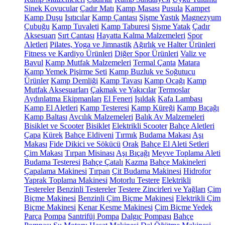
Sinek Kovucular
Çadır Matı
Kamp Masası
Pusula
Kampet
Kamp Duşu
Isıtıcılar
Kamp Çantası
Şişme Yastık
Magnezyum
Çubuğu
Kamp Tuvaleti
Kamp Taburesi
Şişme Yatak
Çadır
Aksesuarı
Sırt Çantası
Hayatta Kalma Malzemeleri
Spor
Aletleri
Pilates, Yoga ve Jimnastik
Ağırlık ve Halter Ürünleri
Fitness ve Kardiyo Ürünleri
Diğer Spor Ürünleri
Valiz ve
Bavul
Kamp Mutfak Malzemeleri
Termal Çanta
Matara
Kamp Yemek Pişirme Seti
Kamp Buzluk ve Soğutucu
Ürünler
Kamp Demliği
Kamp Tavası
Kamp Ocağı
Kamp
Mutfak Aksesuarları
Çakmak ve Yakıcılar
Termoslar
Aydınlatma Ekipmanları
El Feneri
Işıldak
Kafa Lambası
Kamp El Aletleri
Kamp Testeresi
Kamp Küreği
Kamp Bıçağı
Kamp Baltası
Avcılık Malzemeleri
Balık Av Malzemeleri
Bisiklet ve Scooter
Bisiklet
Elektrikli Scooter
Bahçe Aletleri
Çapa
Kürek
Bahçe Eldiveni
Tırmık
Budama Makası
Aşı
Makası
Fide Dikici ve Sökücü
Orak
Bahçe El Aleti Setleri
Çim Makası
Tırpan Misinası
Aşı Bıçağı
Meyve Toplama Aleti
Budama Testeresi
Bahçe Çatalı
Kazma
Bahçe Makineleri
Çapalama Makinesi
Tırpan
Çit Budama Makinesi
Hidrofor
Yaprak Toplama Makinesi
Motorlu Testere
Elektrikli
Testereler
Benzinli Testereler
Testere Zincirleri ve Yağları
Çim
Biçme Makinesi
Benzinli Çim Biçme Makinesi
Elektrikli Çim
Biçme Makinesi
Kenar Kesme Makinesi
Çim Biçme Yedek
Parça
Pompa
Santrifüj Pompa
Dalgıç Pompası
Bahçe