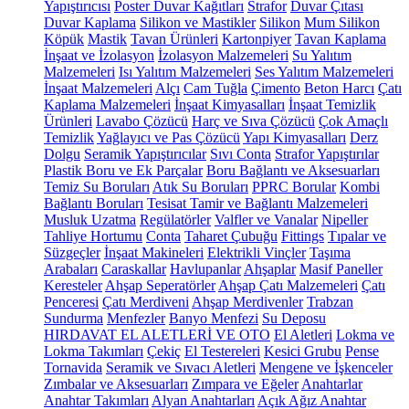
Yapıştırıcısı
Poster Duvar Kağıtları
Strafor
Duvar Çıtası
Duvar Kaplama
Silikon ve Mastikler
Silikon
Mum Silikon
Köpük
Mastik
Tavan Ürünleri
Kartonpiyer
Tavan Kaplama
İnşaat ve İzolasyon
İzolasyon Malzemeleri
Su Yalıtım
Malzemeleri
Isı Yalıtım Malzemeleri
Ses Yalıtım Malzemeleri
İnşaat Malzemeleri
Alçı
Cam Tuğla
Çimento
Beton Harcı
Çatı
Kaplama Malzemeleri
İnşaat Kimyasalları
İnşaat Temizlik
Ürünleri
Lavabo Çözücü
Harç ve Sıva Çözücü
Çok Amaçlı
Temizlik
Yağlayıcı ve Pas Çözücü
Yapı Kimyasalları
Derz
Dolgu
Seramik Yapıştırıcılar
Sıvı Conta
Strafor Yapıştırılar
Plastik Boru ve Ek Parçalar
Boru Bağlantı ve Aksesuarları
Temiz Su Boruları
Atık Su Boruları
PPRC Borular
Kombi
Bağlantı Boruları
Tesisat Tamir ve Bağlantı Malzemeleri
Musluk Uzatma
Regülatörler
Valfler ve Vanalar
Nipeller
Tahliye Hortumu
Conta
Taharet Çubuğu
Fittings
Tıpalar ve
Süzgeçler
İnşaat Makineleri
Elektrikli Vinçler
Taşıma
Arabaları
Caraskallar
Havlupanlar
Ahşaplar
Masif Paneller
Keresteler
Ahşap Seperatörler
Ahşap Çatı Malzemeleri
Çatı
Penceresi
Çatı Merdiveni
Ahşap Merdivenler
Trabzan
Sundurma
Menfezler
Banyo Menfezi
Su Deposu
HIRDAVAT EL ALETLERİ VE OTO
El Aletleri
Lokma ve
Lokma Takımları
Çekiç
El Testereleri
Kesici Grubu
Pense
Tornavida
Seramik ve Sıvacı Aletleri
Mengene ve İşkenceler
Zımbalar ve Aksesuarları
Zımpara ve Eğeler
Anahtarlar
Anahtar Takımları
Alyan Anahtarları
Açık Ağız Anahtar