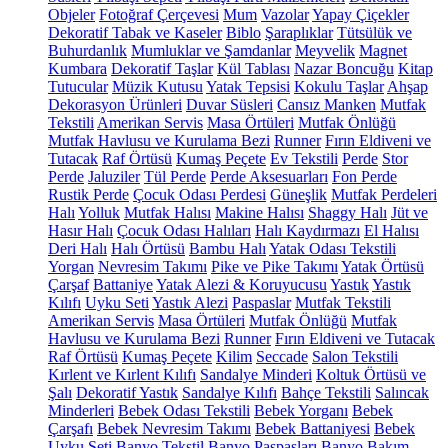
Objeler
Fotoğraf Çerçevesi
Mum
Vazolar
Yapay Çiçekler
Dekoratif Tabak ve Kaseler
Biblo
Şaraplıklar
Tütsülük ve
Buhurdanlık
Mumluklar ve Şamdanlar
Meyvelik
Magnet
Kumbara
Dekoratif Taşlar
Kül Tablası
Nazar Boncuğu
Kitap
Tutucular
Müzik Kutusu
Yatak Tepsisi
Kokulu Taşlar
Ahşap
Dekorasyon Ürünleri
Duvar Süsleri
Cansız Manken
Mutfak
Tekstili
Amerikan Servis
Masa Örtüleri
Mutfak Önlüğü
Mutfak Havlusu ve Kurulama Bezi
Runner
Fırın Eldiveni ve
Tutacak
Raf Örtüsü
Kumaş Peçete
Ev Tekstili
Perde
Stor
Perde
Jaluziler
Tül Perde
Perde Aksesuarları
Fon Perde
Rustik Perde
Çocuk Odası Perdesi
Güneşlik
Mutfak Perdeleri
Halı
Yolluk
Mutfak Halısı
Makine Halısı
Shaggy Halı
Jüt ve
Hasır Halı
Çocuk Odası Halıları
Halı Kaydırmazı
El Halısı
Deri Halı
Halı Örtüsü
Bambu Halı
Yatak Odası Tekstili
Yorgan
Nevresim Takımı
Pike ve Pike Takımı
Yatak Örtüsü
Çarşaf
Battaniye
Yatak Alezi & Koruyucusu
Yastık
Yastık
Kılıfı
Uyku Seti
Yastık Alezi
Paspaslar
Mutfak Tekstili
Amerikan Servis
Masa Örtüleri
Mutfak Önlüğü
Mutfak
Havlusu ve Kurulama Bezi
Runner
Fırın Eldiveni ve Tutacak
Raf Örtüsü
Kumaş Peçete
Kilim
Seccade
Salon Tekstili
Kırlent ve Kırlent Kılıfı
Sandalye Minderi
Koltuk Örtüsü ve
Şalı
Dekoratif Yastık
Sandalye Kılıfı
Bahçe Tekstili
Salıncak
Minderleri
Bebek Odası Tekstili
Bebek Yorganı
Bebek
Çarşafı
Bebek Nevresim Takımı
Bebek Battaniyesi
Bebek
Uyku Seti
Banyo Tekstil
Banyo Paspasları
Banyo Bakım