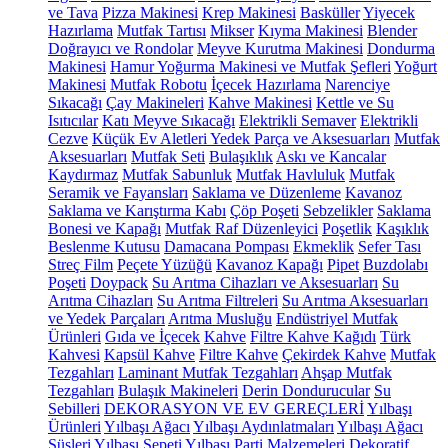
ve Tava
Pizza Makinesi
Krep Makinesi
Basküller
Yiyecek
Hazırlama
Mutfak Tartısı
Mikser
Kıyma Makinesi
Blender
Doğrayıcı ve Rondolar
Meyve Kurutma Makinesi
Dondurma
Makinesi
Hamur Yoğurma Makinesi ve Mutfak Şefleri
Yoğurt
Makinesi
Mutfak Robotu
İçecek Hazırlama
Narenciye
Sıkacağı
Çay Makineleri
Kahve Makinesi
Kettle ve Su
Isıtıcılar
Katı Meyve Sıkacağı
Elektrikli Semaver
Elektrikli
Cezve
Küçük Ev Aletleri Yedek Parça ve Aksesuarları
Mutfak
Aksesuarları
Mutfak Seti
Bulaşıklık
Askı ve Kancalar
Kaydırmaz
Mutfak Sabunluk
Mutfak Havluluk
Mutfak
Seramik ve Fayansları
Saklama ve Düzenleme
Kavanoz
Saklama ve Karıştırma Kabı
Çöp Poşeti
Sebzelikler
Saklama
Bonesi ve Kapağı
Mutfak Raf Düzenleyici
Poşetlik
Kaşıklık
Beslenme Kutusu
Damacana Pompası
Ekmeklik
Sefer Tası
Streç Film
Peçete Yüzüğü
Kavanoz Kapağı
Pipet
Buzdolabı
Poşeti
Doypack
Su Arıtma Cihazları ve Aksesuarları
Su
Arıtma Cihazları
Su Arıtma Filtreleri
Su Arıtma Aksesuarları
ve Yedek Parçaları
Arıtma Musluğu
Endüstriyel Mutfak
Ürünleri
Gıda ve İçecek
Kahve
Filtre Kahve Kağıdı
Türk
Kahvesi
Kapsül Kahve
Filtre Kahve
Çekirdek Kahve
Mutfak
Tezgahları
Laminant Mutfak Tezgahları
Ahşap Mutfak
Tezgahları
Bulaşık Makineleri
Derin Dondurucular
Su
Sebilleri
DEKORASYON VE EV GEREÇLERİ
Yılbaşı
Ürünleri
Yılbaşı Ağacı
Yılbaşı Aydınlatmaları
Yılbaşı Ağacı
Süsleri
Yılbaşı Sepeti
Yılbaşı Parti Malzemeleri
Dekoratif