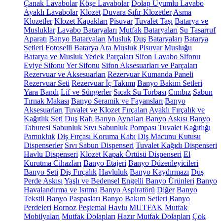
Çanak Lavabolar
Köşe Lavabolar
Dolap Uyumlu Lavabo
Ayaklı Lavabolar
Klozet
Duvara Sıfır Klozetler
Asma
Klozetler
Klozet Kapakları
Pisuvar
Tuvalet Taşı
Batarya ve
Musluklar
Lavabo Bataryaları
Mutfak Bataryaları
Su Tasarruf
Aparatı
Banyo Bataryaları
Musluk
Duş Bataryaları
Batarya
Setleri
Fotoselli Batarya
Ara Musluk
Pisuvar Musluğu
Batarya ve Musluk Yedek Parçaları
Sifon
Lavabo Sifonu
Eviye Sifonu
Yer Sifonu
Sifon Aksesuarları ve Parçaları
Rezervuar ve Aksesuarları
Rezervuar Kumanda Paneli
Rezervuar Seti
Rezervuar İç Takımı
Banyo Bakım Setleri
Yara Bandı
Lif ve Süngerler
Sıcak Su Torbası
Cımbız
Sabun
Tırnak Makası
Banyo Seramik ve Fayansları
Banyo
Aksesuarları
Tuvalet ve Klozet Fırçaları
Ayaklı Fırçalık ve
Kağıtlık Seti
Duş Rafı
Banyo Aynaları
Banyo Askısı
Banyo
Taburesi
Sabunluk
Sıvı Sabunluk Pompası
Tuvalet Kağıtlığı
Pamukluk
Diş Fırçası Koruma Kabı
Diş Macunu Kutusu
Dispenserler
Sıvı Sabun Dispenseri
Tuvalet Kağıdı Dispenseri
Havlu Dispenseri
Klozet Kapak Örtüsü Dispenseri
El
Kurutma Cihazları
Banyo Etajeri
Banyo Düzenleyicileri
Banyo Seti
Diş Fırçalık
Havluluk
Banyo Kaydırmazı
Duş
Perde Askısı
Yaşlı ve Bedensel Engelli Banyo Ürünleri
Banyo
Havalandırma ve Isıtma
Banyo Aspiratörü
Diğer
Banyo
Tekstil
Banyo Paspasları
Banyo Bakım Setleri
Banyo
Perdeleri
Bornoz
Peştemal
Havlu
MUTFAK
Mutfak
Mobilyaları
Mutfak Dolapları
Hazır Mutfak Dolapları
Çok