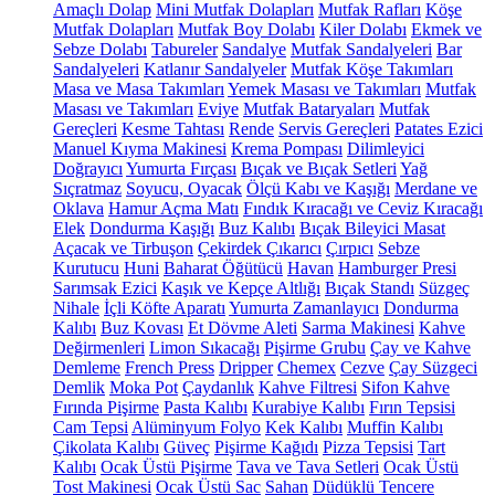
Amaçlı Dolap
Mini Mutfak Dolapları
Mutfak Rafları
Köşe
Mutfak Dolapları
Mutfak Boy Dolabı
Kiler Dolabı
Ekmek ve
Sebze Dolabı
Tabureler
Sandalye
Mutfak Sandalyeleri
Bar
Sandalyeleri
Katlanır Sandalyeler
Mutfak Köşe Takımları
Masa ve Masa Takımları
Yemek Masası ve Takımları
Mutfak
Masası ve Takımları
Eviye
Mutfak Bataryaları
Mutfak
Gereçleri
Kesme Tahtası
Rende
Servis Gereçleri
Patates Ezici
Manuel Kıyma Makinesi
Krema Pompası
Dilimleyici
Doğrayıcı
Yumurta Fırçası
Bıçak ve Bıçak Setleri
Yağ
Sıçratmaz
Soyucu, Oyacak
Ölçü Kabı ve Kaşığı
Merdane ve
Oklava
Hamur Açma Matı
Fındık Kıracağı ve Ceviz Kıracağı
Elek
Dondurma Kaşığı
Buz Kalıbı
Bıçak Bileyici Masat
Açacak ve Tirbuşon
Çekirdek Çıkarıcı
Çırpıcı
Sebze
Kurutucu
Huni
Baharat Öğütücü
Havan
Hamburger Presi
Sarımsak Ezici
Kaşık ve Kepçe Altlığı
Bıçak Standı
Süzgeç
Nihale
İçli Köfte Aparatı
Yumurta Zamanlayıcı
Dondurma
Kalıbı
Buz Kovası
Et Dövme Aleti
Sarma Makinesi
Kahve
Değirmenleri
Limon Sıkacağı
Pişirme Grubu
Çay ve Kahve
Demleme
French Press
Dripper
Chemex
Cezve
Çay Süzgeci
Demlik
Moka Pot
Çaydanlık
Kahve Filtresi
Sifon Kahve
Fırında Pişirme
Pasta Kalıbı
Kurabiye Kalıbı
Fırın Tepsisi
Cam Tepsi
Alüminyum Folyo
Kek Kalıbı
Muffin Kalıbı
Çikolata Kalıbı
Güveç
Pişirme Kağıdı
Pizza Tepsisi
Tart
Kalıbı
Ocak Üstü Pişirme
Tava ve Tava Setleri
Ocak Üstü
Tost Makinesi
Ocak Üstü Sac
Sahan
Düdüklü Tencere