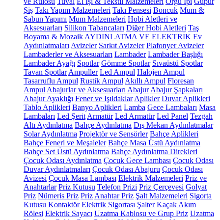
ve Rulosu
Tuval
El İşi & Tekstil Malzemeleri
Örgü İpi
Güpür
Şiş
Takı Yapım Malzemeleri
Takı Pensesi
Boncuk
Mum &
Sabun Yapımı
Mum Malzemeleri
Hobi Aletleri ve
Aksesuarları
Silikon Tabancaları
Diğer Hobi Aletleri
Taş
Boyama & Mozaik
AYDINLATMA VE ELEKTRİK
Ev
Aydınlatmaları
Avizeler
Sarkıt Avizeler
Plafonyer Avizeler
Lambaderler ve Aksesuarları
Lambader
Lambader Başlığı
Lambader Ayağı
Spotlar
Gömme Spotlar
Sıvaüstü Spotlar
Tavan Spotlar
Ampuller
Led Ampul
Halojen Ampul
Tasarruflu Ampul
Rustik Ampul
Akıllı Ampul
Floresan
Ampul
Abajurlar ve Aksesuarları
Abajur
Abajur Şapkaları
Abajur Ayaklığı
Fener ve Işıldaklar
Aplikler
Duvar Aplikleri
Tablo Aplikleri
Banyo Aplikleri
Lamba
Gece Lambaları
Masa
Lambaları
Led Şerit
Armatür
Led Armatür
Led Panel
Tezgah
Altı Aydınlatma
Bahçe Aydınlatma
Dış Mekan Aydınlatmalar
Solar Aydınlatma
Projektör ve Sensörler
Bahçe Aplikleri
Bahçe Feneri ve Meşaleler
Bahçe Masa Üstü Aydınlatma
Bahçe Set Üstü Aydınlatma
Bahçe Aydınlatma Direkleri
Çocuk Odası Aydınlatma
Çocuk Gece Lambası
Çocuk Odası
Duvar Aydınlatmaları
Çocuk Odası Abajuru
Çocuk Odası
Avizesi
Çocuk Masa Lambası
Elektrik Malzemeleri
Priz ve
Anahtarlar
Priz Kutusu
Telefon Prizi
Priz Çerçevesi
Golyat
Priz
Nümeris Priz
Priz
Anahtar Priz
Şalt Malzemeleri
Sigorta
Kutusu
Kontaktör
Elektrik Sigortası
Şalter
Kaçak Akım
Rölesi
Elektrik Sayacı
Uzatma Kablosu ve Grup Priz
Uzatma