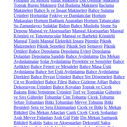
Pompası
Su Motoru
Hasat Makinesi
Dal Öğütme Makinesi
Toprak Burgu Makinesi
Dal Budama Makinesi
İlaçlama
Makineleri
Bahçe İş ve İnşaat Makineleri
Bahçe Sulama
Ürünleri
Hortumlar
Fıskiye ve Damlatıcılar
Hortum
Makaraları
Hortum Bağlantı Aparatları
Hortum Tabancaları
Su Zamanlayıcı
Sulaklar
Bidon
Bahçe Musluğu
Şişme Su
Deposu
Mangal ve Aksesuarları
Mangal Aksesuarları
Mangal
Kömürü ve Tutuşturucular
Mangal ve Barbekü
Kömürlü
Mangal
Tüplü Mangal
Elektrikli Izgara
Pürmüz
Piknik
Malzemeleri
Piknik Sepetleri
Piknik Seti
Semaver
Piknik
Örtüleri
Bahçe Depolama
Depolama Evleri
Depolama
Dolapları
Depolama Sandığı
Bahçe Aydınlatma
Dış Mekan
Aydınlatmalar
Solar Aydınlatma
Projektör ve Sensörler
Bahçe
Aplikleri
Bahçe Feneri ve Meşaleler
Bahçe Masa Üstü
Aydınlatma
Bahçe Set Üstü Aydınlatma
Bahçe Aydınlatma
Direkleri
Bahçe Peyzaj Ürünleri
Bahçe Yer Döşemeleri
Bahçe
Çit ve Bordürleri
Bahçe Filesi
Bahçe Gizleme Ağları
Bahçe
Dekorasyon Ürünleri
Bahçe Kovaları
Toprak ve Çiçek
Bakımı
Bitki Yetiştirme Ürünleri
Torf ve Topraklar
Gübreler
ve Sıvı Gübreler
Tohumlar
Çim Tohumu
Çiçek Tohumu
Sebze Tohumları
Bitki Tohumları
Meyve Tohumu
Bitki
Besinleri
Sera ve Sera Ekipmanları
Çiçek ve Bitki
İç Mekan
Bitkileri
Dış Mekan Ağaçları
Canlı Çiçek
Çiçek Soğanları
Aşılı Meyve Fidanları
Aşılı Gül
Fide
Dış Mekan Sarmaşık
Bitkileri
Kaktüs
Saksı ve Aksesuarları
Dekoratif Saksı