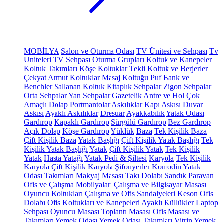
MOBİLYA
Salon ve Oturma Odası
TV Ünitesi ve Sehpası
Tv
Üniteleri
TV Sehpası
Oturma Grupları
Koltuk ve Kanepeler
Koltuk Takımları
Köşe Koltuklar
Tekli Koltuk ve Berjerler
Çekyat
Armut Koltuklar
Masaj Koltuğu
Puf
Bank ve
Benchler
Sallanan Koltuk
Kitaplık
Sehpalar
Zigon Sehpalar
Orta Sehpalar
Yan Sehpalar
Gazetelik
Antre ve Hol
Çok
Amaçlı Dolap
Portmantolar
Askılıklar
Kapı Askısı
Duvar
Askısı
Ayaklı Askılıklar
Dresuar
Ayakkabılık
Yatak Odası
Gardırop
Kapaklı Gardırop
Sürgülü Gardırop
Bez Gardırop
Açık Dolap
Köşe Gardırop
Yüklük
Baza
Tek Kişilik Baza
Çift Kişilik Baza
Yatak Başlığı
Çift Kişilik Yatak Başlığı
Tek
Kişilik Yatak Başlığı
Yatak
Çift Kişilik Yatak
Tek Kişilik
Yatak
Hasta Yatağı
Yatak Pedi & Şiltesi
Karyola
Tek Kişilik
Karyola
Çift Kişilik Karyola
Şifonyerler
Komodin
Yatak
Odası Takımları
Makyaj Masası
Takı Dolabı
Sandık
Paravan
Ofis ve Çalışma Mobilyaları
Çalışma ve Bilgisayar Masası
Oyuncu Koltukları
Çalışma ve Ofis Sandalyeleri
Keson
Ofis
Dolabı
Ofis Koltukları ve Kanepeleri
Ayaklı Küllükler
Laptop
Sehpası
Oyuncu Masası
Toplantı Masası
Ofis Masası ve
Takımları
Yemek Odası
Yemek Odası Takımları
Vitrin
Yemek