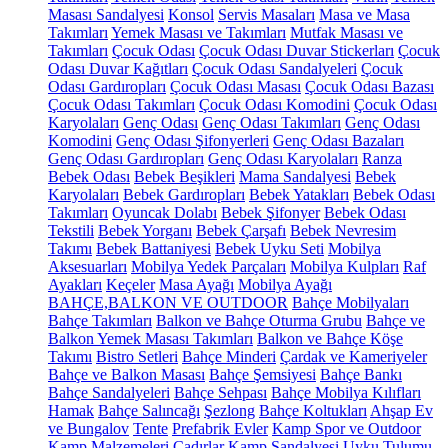
Masası Sandalyesi
Konsol
Servis Masaları
Masa ve Masa
Takımları
Yemek Masası ve Takımları
Mutfak Masası ve
Takımları
Çocuk Odası
Çocuk Odası Duvar Stickerları
Çocuk
Odası Duvar Kağıtları
Çocuk Odası Sandalyeleri
Çocuk
Odası Gardıropları
Çocuk Odası Masası
Çocuk Odası Bazası
Çocuk Odası Takımları
Çocuk Odası Komodini
Çocuk Odası
Karyolaları
Genç Odası
Genç Odası Takımları
Genç Odası
Komodini
Genç Odası Şifonyerleri
Genç Odası Bazaları
Genç Odası Gardıropları
Genç Odası Karyolaları
Ranza
Bebek Odası
Bebek Beşikleri
Mama Sandalyesi
Bebek
Karyolaları
Bebek Gardıropları
Bebek Yatakları
Bebek Odası
Takımları
Oyuncak Dolabı
Bebek Şifonyer
Bebek Odası
Tekstili
Bebek Yorganı
Bebek Çarşafı
Bebek Nevresim
Takımı
Bebek Battaniyesi
Bebek Uyku Seti
Mobilya
Aksesuarları
Mobilya Yedek Parçaları
Mobilya Kulpları
Raf
Ayakları
Keçeler
Masa Ayağı
Mobilya Ayağı
BAHÇE,BALKON VE OUTDOOR
Bahçe Mobilyaları
Bahçe Takımları
Balkon ve Bahçe Oturma Grubu
Bahçe ve
Balkon Yemek Masası Takımları
Balkon ve Bahçe Köşe
Takımı
Bistro Setleri
Bahçe Minderi
Çardak ve Kameriyeler
Bahçe ve Balkon Masası
Bahçe Şemsiyesi
Bahçe Bankı
Bahçe Sandalyeleri
Bahçe Sehpası
Bahçe Mobilya Kılıfları
Hamak
Bahçe Salıncağı
Şezlong
Bahçe Koltukları
Ahşap Ev
ve Bungalov
Tente
Prefabrik Evler
Kamp Spor ve Outdoor
Kamp Malzemeleri
Çadırlar
Kamp Sandalyesi
Uyku Tulumu