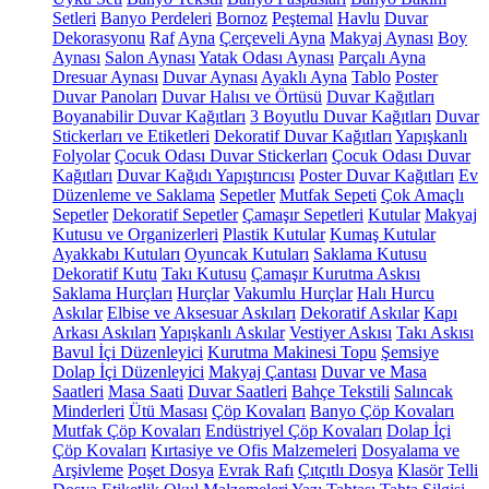
Setleri
Banyo Perdeleri
Bornoz
Peştemal
Havlu
Duvar
Dekorasyonu
Raf
Ayna
Çerçeveli Ayna
Makyaj Aynası
Boy
Aynası
Salon Aynası
Yatak Odası Aynası
Parçalı Ayna
Dresuar Aynası
Duvar Aynası
Ayaklı Ayna
Tablo
Poster
Duvar Panoları
Duvar Halısı ve Örtüsü
Duvar Kağıtları
Boyanabilir Duvar Kağıtları
3 Boyutlu Duvar Kağıtları
Duvar
Stickerları ve Etiketleri
Dekoratif Duvar Kağıtları
Yapışkanlı
Folyolar
Çocuk Odası Duvar Stickerları
Çocuk Odası Duvar
Kağıtları
Duvar Kağıdı Yapıştırıcısı
Poster Duvar Kağıtları
Ev
Düzenleme ve Saklama
Sepetler
Mutfak Sepeti
Çok Amaçlı
Sepetler
Dekoratif Sepetler
Çamaşır Sepetleri
Kutular
Makyaj
Kutusu ve Organizerleri
Plastik Kutular
Kumaş Kutular
Ayakkabı Kutuları
Oyuncak Kutuları
Saklama Kutusu
Dekoratif Kutu
Takı Kutusu
Çamaşır Kurutma Askısı
Saklama Hurçları
Hurçlar
Vakumlu Hurçlar
Halı Hurcu
Askılar
Elbise ve Aksesuar Askıları
Dekoratif Askılar
Kapı
Arkası Askıları
Yapışkanlı Askılar
Vestiyer Askısı
Takı Askısı
Bavul İçi Düzenleyici
Kurutma Makinesi Topu
Şemsiye
Dolap İçi Düzenleyici
Makyaj Çantası
Duvar ve Masa
Saatleri
Masa Saati
Duvar Saatleri
Bahçe Tekstili
Salıncak
Minderleri
Ütü Masası
Çöp Kovaları
Banyo Çöp Kovaları
Mutfak Çöp Kovaları
Endüstriyel Çöp Kovaları
Dolap İçi
Çöp Kovaları
Kırtasiye ve Ofis Malzemeleri
Dosyalama ve
Arşivleme
Poşet Dosya
Evrak Rafı
Çıtçıtlı Dosya
Klasör
Telli