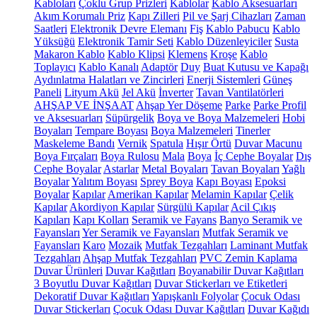
Kabloları
Çoklu Grup Prizleri
Kablolar
Kablo Aksesuarları
Akım Korumalı Priz
Kapı Zilleri
Pil ve Şarj Cihazları
Zaman
Saatleri
Elektronik Devre Elemanı
Fiş
Kablo Pabucu
Kablo
Yüksüğü
Elektronik Tamir Seti
Kablo Düzenleyiciler
Susta
Makaron Kablo
Kablo Klipsi
Klemens
Kroşe
Kablo
Toplayıcı
Kablo Kanalı
Adaptör
Duy
Buat Kutusu ve Kapağı
Aydınlatma Halatları ve Zincirleri
Enerji Sistemleri
Güneş
Paneli
Lityum Akü
Jel Akü
İnverter
Tavan Vantilatörleri
AHŞAP VE İNŞAAT
Ahşap Yer Döşeme
Parke
Parke Profil
ve Aksesuarları
Süpürgelik
Boya ve Boya Malzemeleri
Hobi
Boyaları
Tempare Boyası
Boya Malzemeleri
Tinerler
Maskeleme Bandı
Vernik
Spatula
Hışır Örtü
Duvar Macunu
Boya Fırçaları
Boya Rulosu
Mala
Boya
İç Cephe Boyalar
Dış
Cephe Boyalar
Astarlar
Metal Boyaları
Tavan Boyaları
Yağlı
Boyalar
Yalıtım Boyası
Sprey Boya
Kapı Boyası
Epoksi
Boyalar
Kapılar
Amerikan Kapılar
Melamin Kapılar
Çelik
Kapılar
Akordiyon Kapılar
Sürgülü Kapılar
Acil Çıkış
Kapıları
Kapı Kolları
Seramik ve Fayans
Banyo Seramik ve
Fayansları
Yer Seramik ve Fayansları
Mutfak Seramik ve
Fayansları
Karo
Mozaik
Mutfak Tezgahları
Laminant Mutfak
Tezgahları
Ahşap Mutfak Tezgahları
PVC Zemin Kaplama
Duvar Ürünleri
Duvar Kağıtları
Boyanabilir Duvar Kağıtları
3 Boyutlu Duvar Kağıtları
Duvar Stickerları ve Etiketleri
Dekoratif Duvar Kağıtları
Yapışkanlı Folyolar
Çocuk Odası
Duvar Stickerları
Çocuk Odası Duvar Kağıtları
Duvar Kağıdı