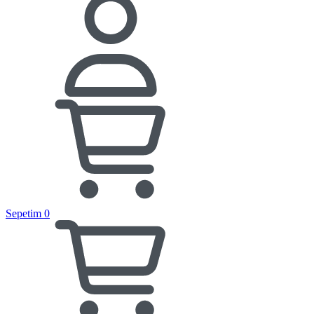
Sepetim
0