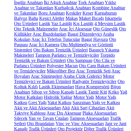
İngiliz Anahtarı
İki Ağızlı Anahtar
Tork Anahtarı
Yıldız
Anahtar ve Takımları
Kurbağcık Anahtarı
Kombine Anahtar
ve Takımları
Boru Anahtarı
Keskiler
Keser
Kargaburun
Balyoz
Balta
Kesici Aletler
Makas
Maket Bıçağı
Iskarpela
Oto Ürünleri
Lastik
Yaz Lastiği
Kış Lastiği
4 Mevsim Lastik
Oto Teknik Malzemeler
Araç İçi Aksesuar
Oto Güneşlik
Oto
Küllükler
Araç Buzdolapları
Bagaj Düzenleyici
Araba
Kokuları
Araç İçi Telefon Tutucular
Bagaj Havuzu
Oto
Paspası
Araç İçi Kamera
Oto Multimedya ve Görüntü
Sistemleri
Oto Bakım Temizlik Ürünleri
Basınçlı Yıkama
Makineleri
Tampon Parlatıcı ve Temizleyiciler
Torpido
Temizlik ve Bakım Ürünleri
Oto Şampuan
Oto Cila ve
Parlatıcı Ürünleri
Polyester Macun
Oto Cam Bakım Ürünleri
ve Temizleyiciler
Mikrofiber Bez
Araç Temizlik Seti
Araç
Boyaları
Araç Süpürgeleri
Araba Çizik Giderici
Motor
Temizleyici ve Bakım Ürünleri
Radyatör Temizleyiciler
Oto
Koltuk Kılıfı
Lastik Ekipmanları
Hava Kompresörü
Bijon
Anahtarı
Sibop ve Sibop Kapağı
Lastik Tamir Kiti
Kriko
Yağ
Motor Katkıları
Hidrolik Yağlar
Motor Yağı
Motor Yağı
Katkısı
Gres Yağı
Yakıt Katkısı
Şanzıman Yağı ve Katkısı
Akü ve Akü Aksesuarları
Akü
Akü Şarj Cihazları
Akü
Takviye Kablosu
Araç Dış Aksesuar
Plaka Aksesuarları
Silecek
Yan ve Tavan Çıtaları
Tampon Aksesuarları
Trafik
Setleri
Oto Brandaları
Vinç ve Vinç Aksesuarları
Jant ve Jant
Kapağı
Trafik Ürünleri
Oto Projektör
Diğer Trafik Ürünleri