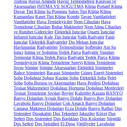
Trafosu
Havuz Ampulü
Havuz Termometresi
Karavan ve
Aksesuarları
ISITMA VE SOĞUTMA
Klima
Portatif Klima
Duvar Tipi Klima
Isı Pompası
Salon Tipi Klima
Klima
Kumandası
Kaset Tipi Klima
Kombi
Tavan Vantilatörleri
Vantilatörler
Hava Temizleyiciler
Nem Cihazları
Hava
Temizleme Cihazları
Buhar Makineleri
Nem Alma Cihazları
ve Rutubet Gidericiler
Elektrikli Isıtıcılar
Quartz Isıtıcılar
Infrared Isıtıcılar
Kule Tipi Isıtıcılar
Yağlı Radyatör
Fanlı
Isıtıcılar
Elektrikli Radyatörler
Dış Mekan Isıtıcılar
Havlupanlar
Radyatörler
Termosifonlar
Şofbenler
Ani Su
Isıtıcı
Isıtma ve Soğutma Yedek Parça
Radyatör Vanaları
Termostat
Klima Yedek Parça
Radyatör Yedek Parça
Klima
Temizleyicisi
Klima Temizleme Spreyi
Klima Temizleme
Sıvısı
Şömine
Şömine Aksesuarları
Elektrikli Şömineler
Bahçe Şömineleri
Bacasız Şömineler
Güneş Enerji Sistemleri
Soba
Doğalgaz Sobası
Kuzine Soba
Elektrikli Soba
Pelet
Soba
Soba Borusu ve Aksesuarları
Hava Perdesi
Doğalgaz
Tesisat Malzemeleri
Doğalgaz Hortumu
Doğalgaz Menfezleri
Tesisat Temizleme Sıvıları
Boyler
Kalorifer Kazanı
BANYO
Banyo Dolapları
Aynalı Banyo Dolabı
Banyo Boy Dolapları
Lavabolu Banyo Dolapları
Çok Amaçlı Banyo Dolapları
Çamaşır Makinesi Dolapları
Ecza Dolabı
Banyo Rafları
Duş
Sistemleri
Duşakabin
Duş Tekneleri
Jakuziler
Küvet
Duş
Setleri
Duş Sistemleri
Duş Başlıkları
Duş Kolonları
Sürgülü
Duş Setleri
Duş Spiralleri
El Duşu
Vitrifiyeler
Lavabolar