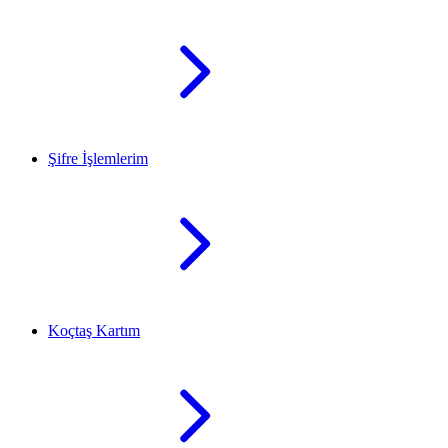
Şifre İşlemlerim
Koçtaş Kartım