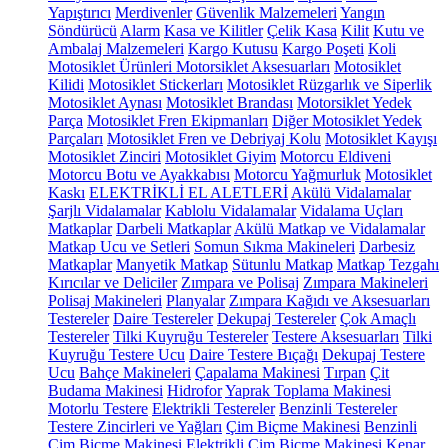
Yapıştırıcı
Merdivenler
Güvenlik Malzemeleri
Yangın
Söndürücü
Alarm
Kasa ve Kilitler
Çelik Kasa
Kilit
Kutu ve
Ambalaj Malzemeleri
Kargo Kutusu
Kargo Poşeti
Koli
Motosiklet Ürünleri
Motorsiklet Aksesuarları
Motosiklet
Kilidi
Motosiklet Stickerları
Motosiklet Rüzgarlık ve Siperlik
Motosiklet Aynası
Motosiklet Brandası
Motorsiklet Yedek
Parça
Motosiklet Fren Ekipmanları
Diğer Motosiklet Yedek
Parçaları
Motosiklet Fren ve Debriyaj Kolu
Motosiklet Kayışı
Motosiklet Zinciri
Motosiklet Giyim
Motorcu Eldiveni
Motorcu Botu ve Ayakkabısı
Motorcu Yağmurluk
Motosiklet
Kaskı
ELEKTRİKLİ EL ALETLERİ
Akülü Vidalamalar
Şarjlı Vidalamalar
Kablolu Vidalamalar
Vidalama Uçları
Matkaplar
Darbeli Matkaplar
Akülü Matkap ve Vidalamalar
Matkap Ucu ve Setleri
Somun Sıkma Makineleri
Darbesiz
Matkaplar
Manyetik Matkap
Sütunlu Matkap
Matkap Tezgahı
Kırıcılar ve Deliciler
Zımpara ve Polisaj
Zımpara Makineleri
Polisaj Makineleri
Planyalar
Zımpara Kağıdı ve Aksesuarları
Testereler
Daire Testereler
Dekupaj Testereler
Çok Amaçlı
Testereler
Tilki Kuyruğu Testereler
Testere Aksesuarları
Tilki
Kuyruğu Testere Ucu
Daire Testere Bıçağı
Dekupaj Testere
Ucu
Bahçe Makineleri
Çapalama Makinesi
Tırpan
Çit
Budama Makinesi
Hidrofor
Yaprak Toplama Makinesi
Motorlu Testere
Elektrikli Testereler
Benzinli Testereler
Testere Zincirleri ve Yağları
Çim Biçme Makinesi
Benzinli
Çim Biçme Makinesi
Elektrikli Çim Biçme Makinesi
Kenar