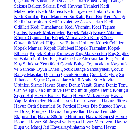
Çiçeklik ve Saksılık
Saksı Aksesuarları
Saksı Altlığı
Bahçe
Saksısı
Balkon Saksısı
Evcil Hayvan Ürünleri
Kedi
Malzemeleri
Kedi Maması
Kedi Hijyen ve Bakım Ürünleri
Kedi Kumları
Kedi Mama ve Su Kabı
Kedi Evi
Kedi Yatağı
Kedi Oyuncakları
Kedi Tuvaleti ve Aksesuarları
Kedi
Ödülleri
Kedi Tırmalaması
Kedi Vitamini
Kedi Taşıma
Çantası
Köpek Malzemeleri
Köpek Yatağı
Köpek Vitamini
Köpek Oyuncakları
Köpek Mama ve Su Kabı
Köpek
Güvenlik
Köpek Hijyen ve Bakım Ürünleri
Köpek Ödülleri
Köpek Maması
Köpek Kulübesi
Köpek Tasmaları
Köpek
Elbisesi
Köpek Kafesi
Kümesler
Kuş Malzemeleri
Kuş Sağlık
ve Bakım Ürünleri
Kuş Kafesleri ve Aksesuarları
Kuş Yemi
Kuş Suluk ve Yemlikleri
Çocuk Bahçe Oyuncakları
Kaydırak
ve Salıncak
Oyun Evleri
Çocuk Bahçe Sandalyeleri
Çocuk
Bahçe Masaları
Uçurtma
Çocuk Scooter
Çocuk Kaykay
Su
Tabancası
Şişme Oyuncaklar
Akülü Araba
Su Aktivite
Ürünleri
Şişme Havuz
Şişme Deniz Yatağı
Şişme Deniz Topu
Can Yeleği
Can Simidi ve Deniz Simidi
Şişme Deniz Kolluğu
Şişme Bot
Havuz Bonesi
Kano
Havuz Malzemeleri
Havuz
Yapı Malzemeleri
Nozul
Havuz Kenar Izgarası
Havuz Filtresi
Havuz Örtü Sistemleri
Su Perdesi
Havuz Dip Süzgeç
Havuz
ve Dozaj Pompası
Havuz Kimyasalları
Havuz Temizlik
Ekipmanları
Havuz Süpürge Hortumu
Havuz Kepçesi
Havuz
Robotu
Havuz Süpürgesi ve Fırçası
Havuz Merdiveni
Havuz
Duşu ve Masaj Jeti
Havuz Aydınlatma ve Isıtma
Havuz