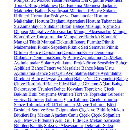
Pompası
Su Motoru
Hasat Makinesi
Dal Öğütme Makinesi
Toprak Burgu Makinesi
Dal Budama Makinesi
İlaçlama
Makineleri
Bahçe İş ve İnşaat Makineleri
Bahçe Sulama
Ürünleri
Hortumlar
Fıskiye ve Damlatıcılar
Hortum
Makaraları
Hortum Bağlantı Aparatları
Hortum Tabancaları
Su Zamanlayıcı
Sulaklar
Bidon
Bahçe Musluğu
Şişme Su
Deposu
Mangal ve Aksesuarları
Mangal Aksesuarları
Mangal
Kömürü ve Tutuşturucular
Mangal ve Barbekü
Kömürlü
Mangal
Tüplü Mangal
Elektrikli Izgara
Pürmüz
Piknik
Malzemeleri
Piknik Sepetleri
Piknik Seti
Semaver
Piknik
Örtüleri
Bahçe Depolama
Depolama Evleri
Depolama
Dolapları
Depolama Sandığı
Bahçe Aydınlatma
Dış Mekan
Aydınlatmalar
Solar Aydınlatma
Projektör ve Sensörler
Bahçe
Aplikleri
Bahçe Feneri ve Meşaleler
Bahçe Masa Üstü
Aydınlatma
Bahçe Set Üstü Aydınlatma
Bahçe Aydınlatma
Direkleri
Bahçe Peyzaj Ürünleri
Bahçe Yer Döşemeleri
Bahçe
Çit ve Bordürleri
Bahçe Filesi
Bahçe Gizleme Ağları
Bahçe
Dekorasyon Ürünleri
Bahçe Kovaları
Toprak ve Çiçek
Bakımı
Bitki Yetiştirme Ürünleri
Torf ve Topraklar
Gübreler
ve Sıvı Gübreler
Tohumlar
Çim Tohumu
Çiçek Tohumu
Sebze Tohumları
Bitki Tohumları
Meyve Tohumu
Bitki
Besinleri
Sera ve Sera Ekipmanları
Çiçek ve Bitki
İç Mekan
Bitkileri
Dış Mekan Ağaçları
Canlı Çiçek
Çiçek Soğanları
Aşılı Meyve Fidanları
Aşılı Gül
Fide
Dış Mekan Sarmaşık
Bitkileri
Kaktüs
Saksı ve Aksesuarları
Dekoratif Saksı