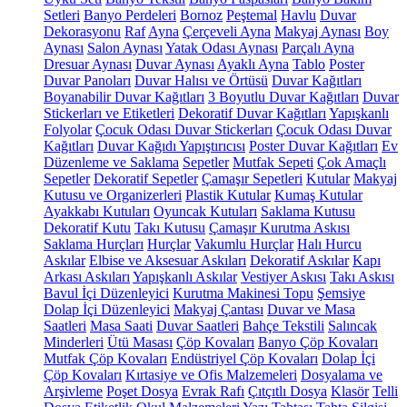
Setleri
Banyo Perdeleri
Bornoz
Peştemal
Havlu
Duvar
Dekorasyonu
Raf
Ayna
Çerçeveli Ayna
Makyaj Aynası
Boy
Aynası
Salon Aynası
Yatak Odası Aynası
Parçalı Ayna
Dresuar Aynası
Duvar Aynası
Ayaklı Ayna
Tablo
Poster
Duvar Panoları
Duvar Halısı ve Örtüsü
Duvar Kağıtları
Boyanabilir Duvar Kağıtları
3 Boyutlu Duvar Kağıtları
Duvar
Stickerları ve Etiketleri
Dekoratif Duvar Kağıtları
Yapışkanlı
Folyolar
Çocuk Odası Duvar Stickerları
Çocuk Odası Duvar
Kağıtları
Duvar Kağıdı Yapıştırıcısı
Poster Duvar Kağıtları
Ev
Düzenleme ve Saklama
Sepetler
Mutfak Sepeti
Çok Amaçlı
Sepetler
Dekoratif Sepetler
Çamaşır Sepetleri
Kutular
Makyaj
Kutusu ve Organizerleri
Plastik Kutular
Kumaş Kutular
Ayakkabı Kutuları
Oyuncak Kutuları
Saklama Kutusu
Dekoratif Kutu
Takı Kutusu
Çamaşır Kurutma Askısı
Saklama Hurçları
Hurçlar
Vakumlu Hurçlar
Halı Hurcu
Askılar
Elbise ve Aksesuar Askıları
Dekoratif Askılar
Kapı
Arkası Askıları
Yapışkanlı Askılar
Vestiyer Askısı
Takı Askısı
Bavul İçi Düzenleyici
Kurutma Makinesi Topu
Şemsiye
Dolap İçi Düzenleyici
Makyaj Çantası
Duvar ve Masa
Saatleri
Masa Saati
Duvar Saatleri
Bahçe Tekstili
Salıncak
Minderleri
Ütü Masası
Çöp Kovaları
Banyo Çöp Kovaları
Mutfak Çöp Kovaları
Endüstriyel Çöp Kovaları
Dolap İçi
Çöp Kovaları
Kırtasiye ve Ofis Malzemeleri
Dosyalama ve
Arşivleme
Poşet Dosya
Evrak Rafı
Çıtçıtlı Dosya
Klasör
Telli