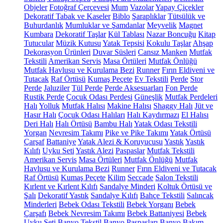
Objeler
Fotoğraf Çerçevesi
Mum
Vazolar
Yapay Çiçekler
Dekoratif Tabak ve Kaseler
Biblo
Şaraplıklar
Tütsülük ve
Buhurdanlık
Mumluklar ve Şamdanlar
Meyvelik
Magnet
Kumbara
Dekoratif Taşlar
Kül Tablası
Nazar Boncuğu
Kitap
Tutucular
Müzik Kutusu
Yatak Tepsisi
Kokulu Taşlar
Ahşap
Dekorasyon Ürünleri
Duvar Süsleri
Cansız Manken
Mutfak
Tekstili
Amerikan Servis
Masa Örtüleri
Mutfak Önlüğü
Mutfak Havlusu ve Kurulama Bezi
Runner
Fırın Eldiveni ve
Tutacak
Raf Örtüsü
Kumaş Peçete
Ev Tekstili
Perde
Stor
Perde
Jaluziler
Tül Perde
Perde Aksesuarları
Fon Perde
Rustik Perde
Çocuk Odası Perdesi
Güneşlik
Mutfak Perdeleri
Halı
Yolluk
Mutfak Halısı
Makine Halısı
Shaggy Halı
Jüt ve
Hasır Halı
Çocuk Odası Halıları
Halı Kaydırmazı
El Halısı
Deri Halı
Halı Örtüsü
Bambu Halı
Yatak Odası Tekstili
Yorgan
Nevresim Takımı
Pike ve Pike Takımı
Yatak Örtüsü
Çarşaf
Battaniye
Yatak Alezi & Koruyucusu
Yastık
Yastık
Kılıfı
Uyku Seti
Yastık Alezi
Paspaslar
Mutfak Tekstili
Amerikan Servis
Masa Örtüleri
Mutfak Önlüğü
Mutfak
Havlusu ve Kurulama Bezi
Runner
Fırın Eldiveni ve Tutacak
Raf Örtüsü
Kumaş Peçete
Kilim
Seccade
Salon Tekstili
Kırlent ve Kırlent Kılıfı
Sandalye Minderi
Koltuk Örtüsü ve
Şalı
Dekoratif Yastık
Sandalye Kılıfı
Bahçe Tekstili
Salıncak
Minderleri
Bebek Odası Tekstili
Bebek Yorganı
Bebek
Çarşafı
Bebek Nevresim Takımı
Bebek Battaniyesi
Bebek
Uyku Seti
Banyo Tekstil
Banyo Paspasları
Banyo Bakım