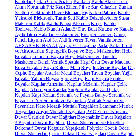
Kabloları
Çoklu Grup Prizleri
Kablolar
Kablo Aksesuarları
Akım Korumalı Priz
Kapı Zilleri
Pil ve Şarj Cihazları
Zaman
Saatleri
Elektronik Devre Elemanı
Fiş
Kablo Pabucu
Kablo
Yüksüğü
Elektronik Tamir Seti
Kablo Düzenleyiciler
Susta
Makaron Kablo
Kablo Klipsi
Klemens
Kroşe
Kablo
Toplayıcı
Kablo Kanalı
Adaptör
Duy
Buat Kutusu ve Kapağı
Aydınlatma Halatları ve Zincirleri
Enerji Sistemleri
Güneş
Paneli
Lityum Akü
Jel Akü
İnverter
Tavan Vantilatörleri
AHŞAP VE İNŞAAT
Ahşap Yer Döşeme
Parke
Parke Profil
ve Aksesuarları
Süpürgelik
Boya ve Boya Malzemeleri
Hobi
Boyaları
Tempare Boyası
Boya Malzemeleri
Tinerler
Maskeleme Bandı
Vernik
Spatula
Hışır Örtü
Duvar Macunu
Boya Fırçaları
Boya Rulosu
Mala
Boya
İç Cephe Boyalar
Dış
Cephe Boyalar
Astarlar
Metal Boyaları
Tavan Boyaları
Yağlı
Boyalar
Yalıtım Boyası
Sprey Boya
Kapı Boyası
Epoksi
Boyalar
Kapılar
Amerikan Kapılar
Melamin Kapılar
Çelik
Kapılar
Akordiyon Kapılar
Sürgülü Kapılar
Acil Çıkış
Kapıları
Kapı Kolları
Seramik ve Fayans
Banyo Seramik ve
Fayansları
Yer Seramik ve Fayansları
Mutfak Seramik ve
Fayansları
Karo
Mozaik
Mutfak Tezgahları
Laminant Mutfak
Tezgahları
Ahşap Mutfak Tezgahları
PVC Zemin Kaplama
Duvar Ürünleri
Duvar Kağıtları
Boyanabilir Duvar Kağıtları
3 Boyutlu Duvar Kağıtları
Duvar Stickerları ve Etiketleri
Dekoratif Duvar Kağıtları
Yapışkanlı Folyolar
Çocuk Odası
Duvar Stickerları
Çocuk Odası Duvar Kağıtları
Duvar Kağıdı