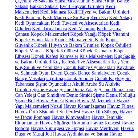
Çiçeklik ve Saksılık
Saksı Aksesuarları
Saksı Altlığı
Bahçe
Saksısı
Balkon Saksısı
Evcil Hayvan Ürünleri
Kedi
Malzemeleri
Kedi Maması
Kedi Hijyen ve Bakım Ürünleri
Kedi Kumları
Kedi Mama ve Su Kabı
Kedi Evi
Kedi Yatağı
Kedi Oyuncakları
Kedi Tuvaleti ve Aksesuarları
Kedi
Ödülleri
Kedi Tırmalaması
Kedi Vitamini
Kedi Taşıma
Çantası
Köpek Malzemeleri
Köpek Yatağı
Köpek Vitamini
Köpek Oyuncakları
Köpek Mama ve Su Kabı
Köpek
Güvenlik
Köpek Hijyen ve Bakım Ürünleri
Köpek Ödülleri
Köpek Maması
Köpek Kulübesi
Köpek Tasmaları
Köpek
Elbisesi
Köpek Kafesi
Kümesler
Kuş Malzemeleri
Kuş Sağlık
ve Bakım Ürünleri
Kuş Kafesleri ve Aksesuarları
Kuş Yemi
Kuş Suluk ve Yemlikleri
Çocuk Bahçe Oyuncakları
Kaydırak
ve Salıncak
Oyun Evleri
Çocuk Bahçe Sandalyeleri
Çocuk
Bahçe Masaları
Uçurtma
Çocuk Scooter
Çocuk Kaykay
Su
Tabancası
Şişme Oyuncaklar
Akülü Araba
Su Aktivite
Ürünleri
Şişme Havuz
Şişme Deniz Yatağı
Şişme Deniz Topu
Can Yeleği
Can Simidi ve Deniz Simidi
Şişme Deniz Kolluğu
Şişme Bot
Havuz Bonesi
Kano
Havuz Malzemeleri
Havuz
Yapı Malzemeleri
Nozul
Havuz Kenar Izgarası
Havuz Filtresi
Havuz Örtü Sistemleri
Su Perdesi
Havuz Dip Süzgeç
Havuz
ve Dozaj Pompası
Havuz Kimyasalları
Havuz Temizlik
Ekipmanları
Havuz Süpürge Hortumu
Havuz Kepçesi
Havuz
Robotu
Havuz Süpürgesi ve Fırçası
Havuz Merdiveni
Havuz
Duşu ve Masaj Jeti
Havuz Aydınlatma ve Isıtma
Havuz