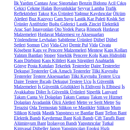
İlk Yardım Çantası
Araç Sigortaları
Benzin Bidonu
Acil Çıkış
Çekici
Çekme Halatı
Boyunluklar
Seyyar Lamba
Trafik
Reflektörleri
Takoz
Kış Ürünleri
Yağmur Kaydırıcılar
Ölçüm
Aletleri
Buz Kazıyıcı
Cam Suyu
Lastik Kar Paleti
Kışlık Set
Ürünler
Antifrizler
Buğu Giderici
Lastik Zinciri
Elektrikli
Araç Şarj İstasyonları
Oto Yedek Parça
Römork
Hırdavat
Malzemeleri
Hırdavat Malzemesi ve Aksesuarları
Yönlendirme Levhaları
Sabitleme Ürünleri
Dübel
Dübel
Setleri
Somun
Çivi
Vida-Çivi
Demir Pul
Vida
Civata
Köşebent
Kapı ve Pencere Malzemeleri
Menteşe
Kapı Kolları
Yalıtım Bantları
Stoper
Sineklik
Pencere Kolu
Kapı Hidroliği
Kapı Dürbünü
Kapı Kilitleri
Kapı Sürgüleri
Anahtarlık
Gönye
Posta Kutuları
Tekerlek
Testereler
Daire Testereler
Dekupaj Testereler
Çok Amaçlı Testereler
Tilki Kuyruğu
Testereler
Testere Aksesuarları
Tilki Kuyruğu Testere Ucu
Daire Testere Bıçağı
Dekupaj Testere Ucu
İş Güvenlik
Malzemeleri
İş Güvenlik Gözlükleri
İş Eldiveni
İş Elbisesi
İş
Ayakkabısı
Diğer İş Güvenlik Ürünleri
Siperlik
Lanyard
Takım Çanta Ve Dolapları
Takım Çantası
Takım ve Hizmet
Dolapları
Avadanlık
Ölçü Aletleri
Metre ve Şerit Metre
Su
Terazisi
Oda Termostatı
Silikon ve Mastikler
Silikon
Mum
Silikon
Köpük
Mastik
Yapıştırıcı ve Bantlar
Bant
Teflon Bant
Elektrik Bandı
Kaydırmaz Bant
Koli Bandı
Çift Taraflı Bant
Alüminyum Bant
İzolasyon Bandı
Yapıştırıcılar
Tutkal
Kimyasal Dübeller
Japon Yapıştırıcıları
Epoksi
Hızlı