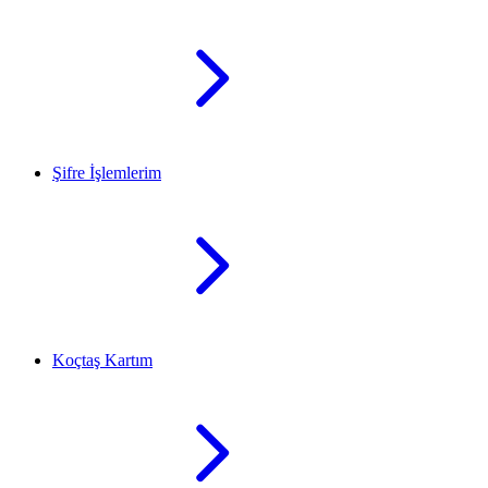
Şifre İşlemlerim
Koçtaş Kartım