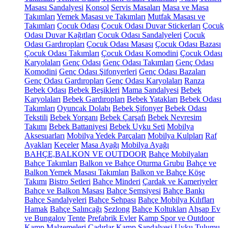
Masası Sandalyesi
Konsol
Servis Masaları
Masa ve Masa
Takımları
Yemek Masası ve Takımları
Mutfak Masası ve
Takımları
Çocuk Odası
Çocuk Odası Duvar Stickerları
Çocuk
Odası Duvar Kağıtları
Çocuk Odası Sandalyeleri
Çocuk
Odası Gardıropları
Çocuk Odası Masası
Çocuk Odası Bazası
Çocuk Odası Takımları
Çocuk Odası Komodini
Çocuk Odası
Karyolaları
Genç Odası
Genç Odası Takımları
Genç Odası
Komodini
Genç Odası Şifonyerleri
Genç Odası Bazaları
Genç Odası Gardıropları
Genç Odası Karyolaları
Ranza
Bebek Odası
Bebek Beşikleri
Mama Sandalyesi
Bebek
Karyolaları
Bebek Gardıropları
Bebek Yatakları
Bebek Odası
Takımları
Oyuncak Dolabı
Bebek Şifonyer
Bebek Odası
Tekstili
Bebek Yorganı
Bebek Çarşafı
Bebek Nevresim
Takımı
Bebek Battaniyesi
Bebek Uyku Seti
Mobilya
Aksesuarları
Mobilya Yedek Parçaları
Mobilya Kulpları
Raf
Ayakları
Keçeler
Masa Ayağı
Mobilya Ayağı
BAHÇE,BALKON VE OUTDOOR
Bahçe Mobilyaları
Bahçe Takımları
Balkon ve Bahçe Oturma Grubu
Bahçe ve
Balkon Yemek Masası Takımları
Balkon ve Bahçe Köşe
Takımı
Bistro Setleri
Bahçe Minderi
Çardak ve Kameriyeler
Bahçe ve Balkon Masası
Bahçe Şemsiyesi
Bahçe Bankı
Bahçe Sandalyeleri
Bahçe Sehpası
Bahçe Mobilya Kılıfları
Hamak
Bahçe Salıncağı
Şezlong
Bahçe Koltukları
Ahşap Ev
ve Bungalov
Tente
Prefabrik Evler
Kamp Spor ve Outdoor
Kamp Malzemeleri
Çadırlar
Kamp Sandalyesi
Uyku Tulumu