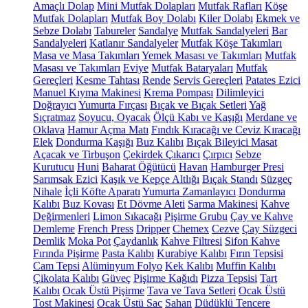
Amaçlı Dolap
Mini Mutfak Dolapları
Mutfak Rafları
Köşe
Mutfak Dolapları
Mutfak Boy Dolabı
Kiler Dolabı
Ekmek ve
Sebze Dolabı
Tabureler
Sandalye
Mutfak Sandalyeleri
Bar
Sandalyeleri
Katlanır Sandalyeler
Mutfak Köşe Takımları
Masa ve Masa Takımları
Yemek Masası ve Takımları
Mutfak
Masası ve Takımları
Eviye
Mutfak Bataryaları
Mutfak
Gereçleri
Kesme Tahtası
Rende
Servis Gereçleri
Patates Ezici
Manuel Kıyma Makinesi
Krema Pompası
Dilimleyici
Doğrayıcı
Yumurta Fırçası
Bıçak ve Bıçak Setleri
Yağ
Sıçratmaz
Soyucu, Oyacak
Ölçü Kabı ve Kaşığı
Merdane ve
Oklava
Hamur Açma Matı
Fındık Kıracağı ve Ceviz Kıracağı
Elek
Dondurma Kaşığı
Buz Kalıbı
Bıçak Bileyici Masat
Açacak ve Tirbuşon
Çekirdek Çıkarıcı
Çırpıcı
Sebze
Kurutucu
Huni
Baharat Öğütücü
Havan
Hamburger Presi
Sarımsak Ezici
Kaşık ve Kepçe Altlığı
Bıçak Standı
Süzgeç
Nihale
İçli Köfte Aparatı
Yumurta Zamanlayıcı
Dondurma
Kalıbı
Buz Kovası
Et Dövme Aleti
Sarma Makinesi
Kahve
Değirmenleri
Limon Sıkacağı
Pişirme Grubu
Çay ve Kahve
Demleme
French Press
Dripper
Chemex
Cezve
Çay Süzgeci
Demlik
Moka Pot
Çaydanlık
Kahve Filtresi
Sifon Kahve
Fırında Pişirme
Pasta Kalıbı
Kurabiye Kalıbı
Fırın Tepsisi
Cam Tepsi
Alüminyum Folyo
Kek Kalıbı
Muffin Kalıbı
Çikolata Kalıbı
Güveç
Pişirme Kağıdı
Pizza Tepsisi
Tart
Kalıbı
Ocak Üstü Pişirme
Tava ve Tava Setleri
Ocak Üstü
Tost Makinesi
Ocak Üstü Sac
Sahan
Düdüklü Tencere