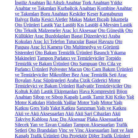
İngiliz Anahtarı
İki Ağızlı Anahtar
Tork Anahtarı
Yıldız
Anahtar ve Takımları
Kurbağcık Anahtarı
Kombine Anahtar
ve Takımları
Boru Anahtarı
Keskiler
Keser
Kargaburun
Balyoz
Balta
Kesici Aletler
Makas
Maket Bıçağı
Iskarpela
Oto Ürünleri
Lastik
Yaz Lastiği
Kış Lastiği
4 Mevsim Lastik
Oto Teknik Malzemeler
Araç İçi Aksesuar
Oto Güneşlik
Oto
Küllükler
Araç Buzdolapları
Bagaj Düzenleyici
Araba
Kokuları
Araç İçi Telefon Tutucular
Bagaj Havuzu
Oto
Paspası
Araç İçi Kamera
Oto Multimedya ve Görüntü
Sistemleri
Oto Bakım Temizlik Ürünleri
Basınçlı Yıkama
Makineleri
Tampon Parlatıcı ve Temizleyiciler
Torpido
Temizlik ve Bakım Ürünleri
Oto Şampuan
Oto Cila ve
Parlatıcı Ürünleri
Polyester Macun
Oto Cam Bakım Ürünleri
ve Temizleyiciler
Mikrofiber Bez
Araç Temizlik Seti
Araç
Boyaları
Araç Süpürgeleri
Araba Çizik Giderici
Motor
Temizleyici ve Bakım Ürünleri
Radyatör Temizleyiciler
Oto
Koltuk Kılıfı
Lastik Ekipmanları
Hava Kompresörü
Bijon
Anahtarı
Sibop ve Sibop Kapağı
Lastik Tamir Kiti
Kriko
Yağ
Motor Katkıları
Hidrolik Yağlar
Motor Yağı
Motor Yağı
Katkısı
Gres Yağı
Yakıt Katkısı
Şanzıman Yağı ve Katkısı
Akü ve Akü Aksesuarları
Akü
Akü Şarj Cihazları
Akü
Takviye Kablosu
Araç Dış Aksesuar
Plaka Aksesuarları
Silecek
Yan ve Tavan Çıtaları
Tampon Aksesuarları
Trafik
Setleri
Oto Brandaları
Vinç ve Vinç Aksesuarları
Jant ve Jant
Kapağı
Trafik Ürünleri
Oto Projektör
Diğer Trafik Ürünleri