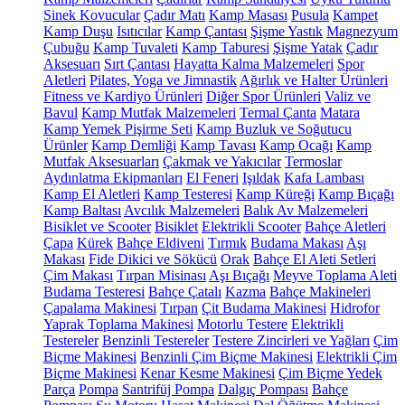
Sinek Kovucular
Çadır Matı
Kamp Masası
Pusula
Kampet
Kamp Duşu
Isıtıcılar
Kamp Çantası
Şişme Yastık
Magnezyum
Çubuğu
Kamp Tuvaleti
Kamp Taburesi
Şişme Yatak
Çadır
Aksesuarı
Sırt Çantası
Hayatta Kalma Malzemeleri
Spor
Aletleri
Pilates, Yoga ve Jimnastik
Ağırlık ve Halter Ürünleri
Fitness ve Kardiyo Ürünleri
Diğer Spor Ürünleri
Valiz ve
Bavul
Kamp Mutfak Malzemeleri
Termal Çanta
Matara
Kamp Yemek Pişirme Seti
Kamp Buzluk ve Soğutucu
Ürünler
Kamp Demliği
Kamp Tavası
Kamp Ocağı
Kamp
Mutfak Aksesuarları
Çakmak ve Yakıcılar
Termoslar
Aydınlatma Ekipmanları
El Feneri
Işıldak
Kafa Lambası
Kamp El Aletleri
Kamp Testeresi
Kamp Küreği
Kamp Bıçağı
Kamp Baltası
Avcılık Malzemeleri
Balık Av Malzemeleri
Bisiklet ve Scooter
Bisiklet
Elektrikli Scooter
Bahçe Aletleri
Çapa
Kürek
Bahçe Eldiveni
Tırmık
Budama Makası
Aşı
Makası
Fide Dikici ve Sökücü
Orak
Bahçe El Aleti Setleri
Çim Makası
Tırpan Misinası
Aşı Bıçağı
Meyve Toplama Aleti
Budama Testeresi
Bahçe Çatalı
Kazma
Bahçe Makineleri
Çapalama Makinesi
Tırpan
Çit Budama Makinesi
Hidrofor
Yaprak Toplama Makinesi
Motorlu Testere
Elektrikli
Testereler
Benzinli Testereler
Testere Zincirleri ve Yağları
Çim
Biçme Makinesi
Benzinli Çim Biçme Makinesi
Elektrikli Çim
Biçme Makinesi
Kenar Kesme Makinesi
Çim Biçme Yedek
Parça
Pompa
Santrifüj Pompa
Dalgıç Pompası
Bahçe