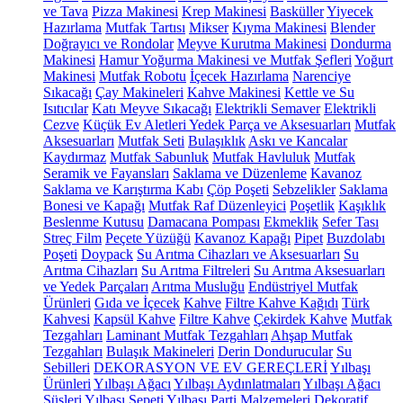
ve Tava
Pizza Makinesi
Krep Makinesi
Basküller
Yiyecek
Hazırlama
Mutfak Tartısı
Mikser
Kıyma Makinesi
Blender
Doğrayıcı ve Rondolar
Meyve Kurutma Makinesi
Dondurma
Makinesi
Hamur Yoğurma Makinesi ve Mutfak Şefleri
Yoğurt
Makinesi
Mutfak Robotu
İçecek Hazırlama
Narenciye
Sıkacağı
Çay Makineleri
Kahve Makinesi
Kettle ve Su
Isıtıcılar
Katı Meyve Sıkacağı
Elektrikli Semaver
Elektrikli
Cezve
Küçük Ev Aletleri Yedek Parça ve Aksesuarları
Mutfak
Aksesuarları
Mutfak Seti
Bulaşıklık
Askı ve Kancalar
Kaydırmaz
Mutfak Sabunluk
Mutfak Havluluk
Mutfak
Seramik ve Fayansları
Saklama ve Düzenleme
Kavanoz
Saklama ve Karıştırma Kabı
Çöp Poşeti
Sebzelikler
Saklama
Bonesi ve Kapağı
Mutfak Raf Düzenleyici
Poşetlik
Kaşıklık
Beslenme Kutusu
Damacana Pompası
Ekmeklik
Sefer Tası
Streç Film
Peçete Yüzüğü
Kavanoz Kapağı
Pipet
Buzdolabı
Poşeti
Doypack
Su Arıtma Cihazları ve Aksesuarları
Su
Arıtma Cihazları
Su Arıtma Filtreleri
Su Arıtma Aksesuarları
ve Yedek Parçaları
Arıtma Musluğu
Endüstriyel Mutfak
Ürünleri
Gıda ve İçecek
Kahve
Filtre Kahve Kağıdı
Türk
Kahvesi
Kapsül Kahve
Filtre Kahve
Çekirdek Kahve
Mutfak
Tezgahları
Laminant Mutfak Tezgahları
Ahşap Mutfak
Tezgahları
Bulaşık Makineleri
Derin Dondurucular
Su
Sebilleri
DEKORASYON VE EV GEREÇLERİ
Yılbaşı
Ürünleri
Yılbaşı Ağacı
Yılbaşı Aydınlatmaları
Yılbaşı Ağacı
Süsleri
Yılbaşı Sepeti
Yılbaşı Parti Malzemeleri
Dekoratif