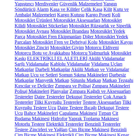
Yapıştırıcı
Merdivenler
Güvenlik Malzemeleri
Yangın
Söndürücü
Alarm
Kasa ve Kilitler
Çelik Kasa
Kilit
Kutu ve
Ambalaj Malzemeleri
Kargo Kutusu
Kargo Poşeti
Koli
Motosiklet Ürünleri
Motorsiklet Aksesuarları
Motosiklet
Kilidi
Motosiklet Stickerları
Motosiklet Rüzgarlık ve Siperlik
Motosiklet Aynası
Motosiklet Brandası
Motorsiklet Yedek
Parça
Motosiklet Fren Ekipmanları
Diğer Motosiklet Yedek
Parçaları
Motosiklet Fren ve Debriyaj Kolu
Motosiklet Kayışı
Motosiklet Zinciri
Motosiklet Giyim
Motorcu Eldiveni
Motorcu Botu ve Ayakkabısı
Motorcu Yağmurluk
Motosiklet
Kaskı
ELEKTRİKLİ EL ALETLERİ
Akülü Vidalamalar
Şarjlı Vidalamalar
Kablolu Vidalamalar
Vidalama Uçları
Matkaplar
Darbeli Matkaplar
Akülü Matkap ve Vidalamalar
Matkap Ucu ve Setleri
Somun Sıkma Makineleri
Darbesiz
Matkaplar
Manyetik Matkap
Sütunlu Matkap
Matkap Tezgahı
Kırıcılar ve Deliciler
Zımpara ve Polisaj
Zımpara Makineleri
Polisaj Makineleri
Planyalar
Zımpara Kağıdı ve Aksesuarları
Testereler
Daire Testereler
Dekupaj Testereler
Çok Amaçlı
Testereler
Tilki Kuyruğu Testereler
Testere Aksesuarları
Tilki
Kuyruğu Testere Ucu
Daire Testere Bıçağı
Dekupaj Testere
Ucu
Bahçe Makineleri
Çapalama Makinesi
Tırpan
Çit
Budama Makinesi
Hidrofor
Yaprak Toplama Makinesi
Motorlu Testere
Elektrikli Testereler
Benzinli Testereler
Testere Zincirleri ve Yağları
Çim Biçme Makinesi
Benzinli
Çim Biçme Makinesi
Elektrikli Çim Biçme Makinesi
Kenar