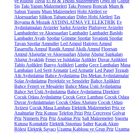
ve Rulosu
Tuval
El İşi & Tekstil Malzemeleri
Örgü İpi
Güpür
Şiş
Takı Yapım Malzemeleri
Takı Pensesi
Boncuk
Mum &
Sabun Yapımı
Mum Malzemeleri
Hobi Aletleri ve
Aksesuarları
Silikon Tabancaları
Diğer Hobi Aletleri
Taş
Boyama & Mozaik
AYDINLATMA VE ELEKTRİK
Ev
Aydınlatmaları
Avizeler
Sarkıt Avizeler
Plafonyer Avizeler
Lambaderler ve Aksesuarları
Lambader
Lambader Başlığı
Lambader Ayağı
Spotlar
Gömme Spotlar
Sıvaüstü Spotlar
Tavan Spotlar
Ampuller
Led Ampul
Halojen Ampul
Tasarruflu Ampul
Rustik Ampul
Akıllı Ampul
Floresan
Ampul
Abajurlar ve Aksesuarları
Abajur
Abajur Şapkaları
Abajur Ayaklığı
Fener ve Işıldaklar
Aplikler
Duvar Aplikleri
Tablo Aplikleri
Banyo Aplikleri
Lamba
Gece Lambaları
Masa
Lambaları
Led Şerit
Armatür
Led Armatür
Led Panel
Tezgah
Altı Aydınlatma
Bahçe Aydınlatma
Dış Mekan Aydınlatmalar
Solar Aydınlatma
Projektör ve Sensörler
Bahçe Aplikleri
Bahçe Feneri ve Meşaleler
Bahçe Masa Üstü Aydınlatma
Bahçe Set Üstü Aydınlatma
Bahçe Aydınlatma Direkleri
Çocuk Odası Aydınlatma
Çocuk Gece Lambası
Çocuk Odası
Duvar Aydınlatmaları
Çocuk Odası Abajuru
Çocuk Odası
Avizesi
Çocuk Masa Lambası
Elektrik Malzemeleri
Priz ve
Anahtarlar
Priz Kutusu
Telefon Prizi
Priz Çerçevesi
Golyat
Priz
Nümeris Priz
Priz
Anahtar Priz
Şalt Malzemeleri
Sigorta
Kutusu
Kontaktör
Elektrik Sigortası
Şalter
Kaçak Akım
Rölesi
Elektrik Sayacı
Uzatma Kablosu ve Grup Priz
Uzatma