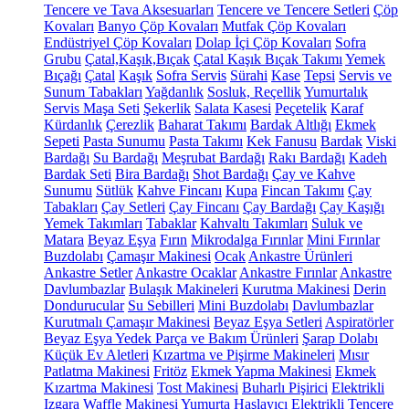
Tencere ve Tava Aksesuarları
Tencere ve Tencere Setleri
Çöp
Kovaları
Banyo Çöp Kovaları
Mutfak Çöp Kovaları
Endüstriyel Çöp Kovaları
Dolap İçi Çöp Kovaları
Sofra
Grubu
Çatal,Kaşık,Bıçak
Çatal Kaşık Bıçak Takımı
Yemek
Bıçağı
Çatal
Kaşık
Sofra Servis
Sürahi
Kase
Tepsi
Servis ve
Sunum Tabakları
Yağdanlık
Sosluk, Reçellik
Yumurtalık
Servis Maşa Seti
Şekerlik
Salata Kasesi
Peçetelik
Karaf
Kürdanlık
Çerezlik
Baharat Takımı
Bardak Altlığı
Ekmek
Sepeti
Pasta Sunumu
Pasta Takımı
Kek Fanusu
Bardak
Viski
Bardağı
Su Bardağı
Meşrubat Bardağı
Rakı Bardağı
Kadeh
Bardak Seti
Bira Bardağı
Shot Bardağı
Çay ve Kahve
Sunumu
Sütlük
Kahve Fincanı
Kupa
Fincan Takımı
Çay
Tabakları
Çay Setleri
Çay Fincanı
Çay Bardağı
Çay Kaşığı
Yemek Takımları
Tabaklar
Kahvaltı Takımları
Suluk ve
Matara
Beyaz Eşya
Fırın
Mikrodalga Fırınlar
Mini Fırınlar
Buzdolabı
Çamaşır Makinesi
Ocak
Ankastre Ürünleri
Ankastre Setler
Ankastre Ocaklar
Ankastre Fırınlar
Ankastre
Davlumbazlar
Bulaşık Makineleri
Kurutma Makinesi
Derin
Dondurucular
Su Sebilleri
Mini Buzdolabı
Davlumbazlar
Kurutmalı Çamaşır Makinesi
Beyaz Eşya Setleri
Aspiratörler
Beyaz Eşya Yedek Parça ve Bakım Ürünleri
Şarap Dolabı
Küçük Ev Aletleri
Kızartma ve Pişirme Makineleri
Mısır
Patlatma Makinesi
Fritöz
Ekmek Yapma Makinesi
Ekmek
Kızartma Makinesi
Tost Makinesi
Buharlı Pişirici
Elektrikli
Izgara
Waffle Makinesi
Yumurta Haşlayıcı
Elektrikli Tencere