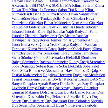
Trafosu
Havuz Ampulü
Havuz Termometresi
Karavan ve
Aksesuarları
ISITMA VE SOĞUTMA
Klima
Portatif Klima
Duvar Tipi Klima
Isı Pompası
Salon Tipi Klima
Klima
Kumandası
Kaset Tipi Klima
Kombi
Tavan Vantilatörleri
Vantilatörler
Hava Temizleyiciler
Nem Cihazları
Hava
Temizleme Cihazları
Buhar Makineleri
Nem Alma Cihazları
ve Rutubet Gidericiler
Elektrikli Isıtıcılar
Quartz Isıtıcılar
Infrared Isıtıcılar
Kule Tipi Isıtıcılar
Yağlı Radyatör
Fanlı
Isıtıcılar
Elektrikli Radyatörler
Dış Mekan Isıtıcılar
Havlupanlar
Radyatörler
Termosifonlar
Şofbenler
Ani Su
Isıtıcı
Isıtma ve Soğutma Yedek Parça
Radyatör Vanaları
Termostat
Klima Yedek Parça
Radyatör Yedek Parça
Klima
Temizleyicisi
Klima Temizleme Spreyi
Klima Temizleme
Sıvısı
Şömine
Şömine Aksesuarları
Elektrikli Şömineler
Bahçe Şömineleri
Bacasız Şömineler
Güneş Enerji Sistemleri
Soba
Doğalgaz Sobası
Kuzine Soba
Elektrikli Soba
Pelet
Soba
Soba Borusu ve Aksesuarları
Hava Perdesi
Doğalgaz
Tesisat Malzemeleri
Doğalgaz Hortumu
Doğalgaz Menfezleri
Tesisat Temizleme Sıvıları
Boyler
Kalorifer Kazanı
BANYO
Banyo Dolapları
Aynalı Banyo Dolabı
Banyo Boy Dolapları
Lavabolu Banyo Dolapları
Çok Amaçlı Banyo Dolapları
Çamaşır Makinesi Dolapları
Ecza Dolabı
Banyo Rafları
Duş
Sistemleri
Duşakabin
Duş Tekneleri
Jakuziler
Küvet
Duş
Setleri
Duş Sistemleri
Duş Başlıkları
Duş Kolonları
Sürgülü
Duş Setleri
Duş Spiralleri
El Duşu
Vitrifiyeler
Lavabolar