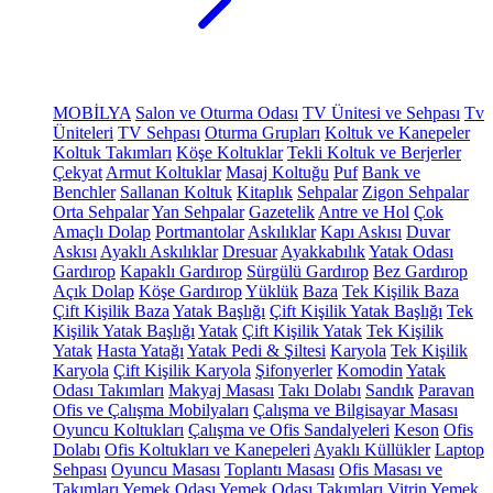
MOBİLYA
Salon ve Oturma Odası
TV Ünitesi ve Sehpası
Tv
Üniteleri
TV Sehpası
Oturma Grupları
Koltuk ve Kanepeler
Koltuk Takımları
Köşe Koltuklar
Tekli Koltuk ve Berjerler
Çekyat
Armut Koltuklar
Masaj Koltuğu
Puf
Bank ve
Benchler
Sallanan Koltuk
Kitaplık
Sehpalar
Zigon Sehpalar
Orta Sehpalar
Yan Sehpalar
Gazetelik
Antre ve Hol
Çok
Amaçlı Dolap
Portmantolar
Askılıklar
Kapı Askısı
Duvar
Askısı
Ayaklı Askılıklar
Dresuar
Ayakkabılık
Yatak Odası
Gardırop
Kapaklı Gardırop
Sürgülü Gardırop
Bez Gardırop
Açık Dolap
Köşe Gardırop
Yüklük
Baza
Tek Kişilik Baza
Çift Kişilik Baza
Yatak Başlığı
Çift Kişilik Yatak Başlığı
Tek
Kişilik Yatak Başlığı
Yatak
Çift Kişilik Yatak
Tek Kişilik
Yatak
Hasta Yatağı
Yatak Pedi & Şiltesi
Karyola
Tek Kişilik
Karyola
Çift Kişilik Karyola
Şifonyerler
Komodin
Yatak
Odası Takımları
Makyaj Masası
Takı Dolabı
Sandık
Paravan
Ofis ve Çalışma Mobilyaları
Çalışma ve Bilgisayar Masası
Oyuncu Koltukları
Çalışma ve Ofis Sandalyeleri
Keson
Ofis
Dolabı
Ofis Koltukları ve Kanepeleri
Ayaklı Küllükler
Laptop
Sehpası
Oyuncu Masası
Toplantı Masası
Ofis Masası ve
Takımları
Yemek Odası
Yemek Odası Takımları
Vitrin
Yemek