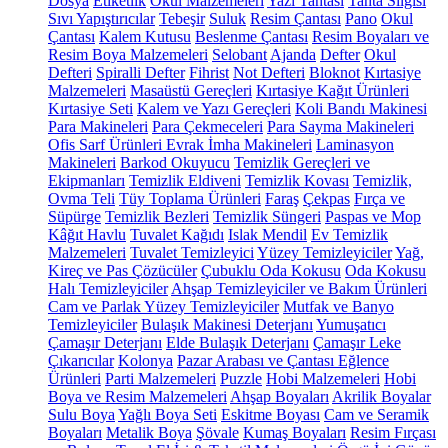
Dosya
Etiketlik
Okul Malzemeleri
Yazı Tahtası
Tahta Silgisi
Sıvı Yapıştırıcılar
Tebeşir
Suluk
Resim Çantası
Pano
Okul
Çantası
Kalem Kutusu
Beslenme Çantası
Resim Boyaları ve
Resim Boya Malzemeleri
Selobant
Ajanda
Defter
Okul
Defteri
Spiralli Defter
Fihrist
Not Defteri
Bloknot
Kırtasiye
Malzemeleri
Masaüstü Gereçleri
Kırtasiye Kağıt Ürünleri
Kırtasiye Seti
Kalem ve Yazı Gereçleri
Koli Bandı Makinesi
Para Makineleri
Para Çekmeceleri
Para Sayma Makineleri
Ofis Sarf Ürünleri
Evrak İmha Makineleri
Laminasyon
Makineleri
Barkod Okuyucu
Temizlik Gereçleri ve
Ekipmanları
Temizlik Eldiveni
Temizlik Kovası
Temizlik,
Ovma Teli
Tüy Toplama Ürünleri
Faraş
Çekpas
Fırça ve
Süpürge
Temizlik Bezleri
Temizlik Süngeri
Paspas ve Mop
Kâğıt Havlu
Tuvalet Kağıdı
Islak Mendil
Ev Temizlik
Malzemeleri
Tuvalet Temizleyici
Yüzey Temizleyiciler
Yağ,
Kireç ve Pas Çözücüler
Çubuklu Oda Kokusu
Oda Kokusu
Halı Temizleyiciler
Ahşap Temizleyiciler ve Bakım Ürünleri
Cam ve Parlak Yüzey Temizleyiciler
Mutfak ve Banyo
Temizleyiciler
Bulaşık Makinesi Deterjanı
Yumuşatıcı
Çamaşır Deterjanı
Elde Bulaşık Deterjanı
Çamaşır Leke
Çıkarıcılar
Kolonya
Pazar Arabası ve Çantası
Eğlence
Ürünleri
Parti Malzemeleri
Puzzle
Hobi Malzemeleri
Hobi
Boya ve Resim Malzemeleri
Ahşap Boyaları
Akrilik Boyalar
Sulu Boya
Yağlı Boya Seti
Eskitme Boyası
Cam ve Seramik
Boyaları
Metalik Boya
Şövale
Kumaş Boyaları
Resim Fırçası