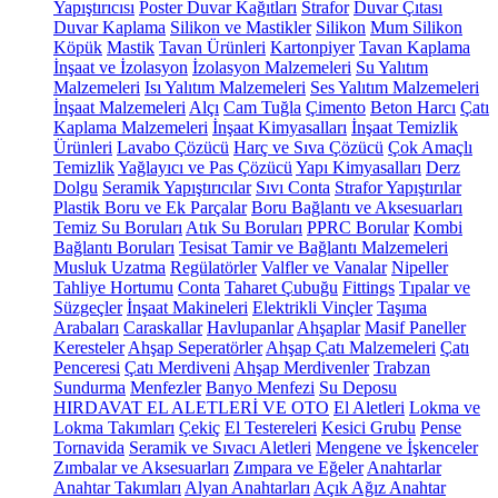
Yapıştırıcısı
Poster Duvar Kağıtları
Strafor
Duvar Çıtası
Duvar Kaplama
Silikon ve Mastikler
Silikon
Mum Silikon
Köpük
Mastik
Tavan Ürünleri
Kartonpiyer
Tavan Kaplama
İnşaat ve İzolasyon
İzolasyon Malzemeleri
Su Yalıtım
Malzemeleri
Isı Yalıtım Malzemeleri
Ses Yalıtım Malzemeleri
İnşaat Malzemeleri
Alçı
Cam Tuğla
Çimento
Beton Harcı
Çatı
Kaplama Malzemeleri
İnşaat Kimyasalları
İnşaat Temizlik
Ürünleri
Lavabo Çözücü
Harç ve Sıva Çözücü
Çok Amaçlı
Temizlik
Yağlayıcı ve Pas Çözücü
Yapı Kimyasalları
Derz
Dolgu
Seramik Yapıştırıcılar
Sıvı Conta
Strafor Yapıştırılar
Plastik Boru ve Ek Parçalar
Boru Bağlantı ve Aksesuarları
Temiz Su Boruları
Atık Su Boruları
PPRC Borular
Kombi
Bağlantı Boruları
Tesisat Tamir ve Bağlantı Malzemeleri
Musluk Uzatma
Regülatörler
Valfler ve Vanalar
Nipeller
Tahliye Hortumu
Conta
Taharet Çubuğu
Fittings
Tıpalar ve
Süzgeçler
İnşaat Makineleri
Elektrikli Vinçler
Taşıma
Arabaları
Caraskallar
Havlupanlar
Ahşaplar
Masif Paneller
Keresteler
Ahşap Seperatörler
Ahşap Çatı Malzemeleri
Çatı
Penceresi
Çatı Merdiveni
Ahşap Merdivenler
Trabzan
Sundurma
Menfezler
Banyo Menfezi
Su Deposu
HIRDAVAT EL ALETLERİ VE OTO
El Aletleri
Lokma ve
Lokma Takımları
Çekiç
El Testereleri
Kesici Grubu
Pense
Tornavida
Seramik ve Sıvacı Aletleri
Mengene ve İşkenceler
Zımbalar ve Aksesuarları
Zımpara ve Eğeler
Anahtarlar
Anahtar Takımları
Alyan Anahtarları
Açık Ağız Anahtar