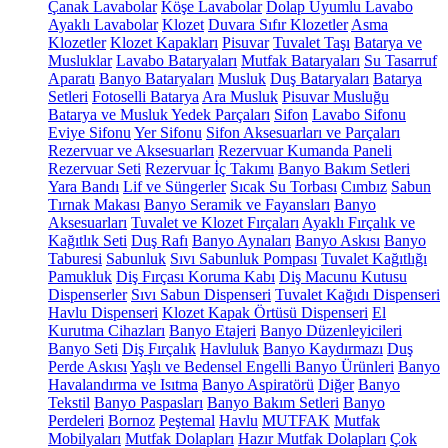
Çanak Lavabolar
Köşe Lavabolar
Dolap Uyumlu Lavabo
Ayaklı Lavabolar
Klozet
Duvara Sıfır Klozetler
Asma
Klozetler
Klozet Kapakları
Pisuvar
Tuvalet Taşı
Batarya ve
Musluklar
Lavabo Bataryaları
Mutfak Bataryaları
Su Tasarruf
Aparatı
Banyo Bataryaları
Musluk
Duş Bataryaları
Batarya
Setleri
Fotoselli Batarya
Ara Musluk
Pisuvar Musluğu
Batarya ve Musluk Yedek Parçaları
Sifon
Lavabo Sifonu
Eviye Sifonu
Yer Sifonu
Sifon Aksesuarları ve Parçaları
Rezervuar ve Aksesuarları
Rezervuar Kumanda Paneli
Rezervuar Seti
Rezervuar İç Takımı
Banyo Bakım Setleri
Yara Bandı
Lif ve Süngerler
Sıcak Su Torbası
Cımbız
Sabun
Tırnak Makası
Banyo Seramik ve Fayansları
Banyo
Aksesuarları
Tuvalet ve Klozet Fırçaları
Ayaklı Fırçalık ve
Kağıtlık Seti
Duş Rafı
Banyo Aynaları
Banyo Askısı
Banyo
Taburesi
Sabunluk
Sıvı Sabunluk Pompası
Tuvalet Kağıtlığı
Pamukluk
Diş Fırçası Koruma Kabı
Diş Macunu Kutusu
Dispenserler
Sıvı Sabun Dispenseri
Tuvalet Kağıdı Dispenseri
Havlu Dispenseri
Klozet Kapak Örtüsü Dispenseri
El
Kurutma Cihazları
Banyo Etajeri
Banyo Düzenleyicileri
Banyo Seti
Diş Fırçalık
Havluluk
Banyo Kaydırmazı
Duş
Perde Askısı
Yaşlı ve Bedensel Engelli Banyo Ürünleri
Banyo
Havalandırma ve Isıtma
Banyo Aspiratörü
Diğer
Banyo
Tekstil
Banyo Paspasları
Banyo Bakım Setleri
Banyo
Perdeleri
Bornoz
Peştemal
Havlu
MUTFAK
Mutfak
Mobilyaları
Mutfak Dolapları
Hazır Mutfak Dolapları
Çok