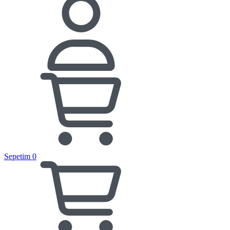
Sepetim
0