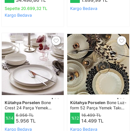
Sepette 20.699,32 TL
Kargo Bedava
Kargo Bedava
Kütahya Porselen
Bone
Kütahya Porselen
Bone Luz-
Crest 24 Parça Yemek
form 52 Parça Yemek Takımı
Takımı Platin File
Platin File
6.956 TL
16.499 TL
%14
%12
5.956 TL
14.499 TL
Kargo Bedava
Kargo Bedava