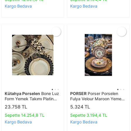
Kargo Bedava
Kargo Bedava
Kütahya Porselen
Bone Luz
PORSER
Porser Porselen
Form Yemek Takımı Platin
Fulya Velour Maroon Yemek
Fıle 52 Parça 12 Kişilik
Takımı 6 Kişilik 24 Parça
23.758 TL
5.324 TL
Bnlzf52yt220
Sepette 14.254,8 TL
Sepette 3.194,4 TL
Kargo Bedava
Kargo Bedava