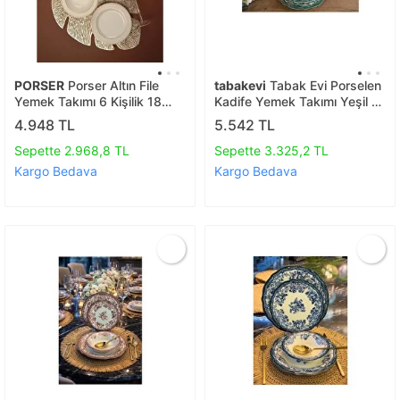
PORSER
Porser Altın File
tabakevi
Tabak Evi Porselen
Yemek Takımı 6 Kişilik 18
Kadife Yemek Takımı Yeşil 6
Parça Bns18ytprs1084
Kişilik 24 Parça
4.948 TL
5.542 TL
Sepette 2.968,8 TL
Sepette 3.325,2 TL
Kargo Bedava
Kargo Bedava