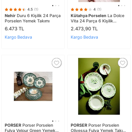
4.5
(1)
4
(1)
Nehir
Duru 6 Kişilik 24 Parça
Kütahya Porselen
La Dolce
Porselen Yemek Takımı
Vita 24 Parça 6 Kişilik
Yemek Takımı
6.473 TL
2.473,90 TL
Kargo Bedava
Kargo Bedava
PORSER
Porser Porselen
PORSER
Porser Porselen
Fulya Velour Green Yemek
Olivessa Fulya Yemek Takımı