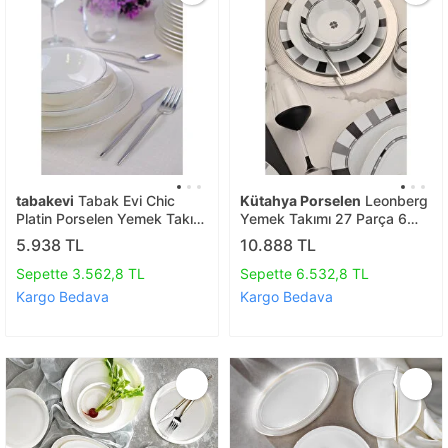
tabakevi
Tabak Evi Chic
Kütahya Porselen
Leonberg
Platin Porselen Yemek Takımı
Yemek Takımı 27 Parça 6
24 Parça 6 Kişilik
Kişilik Lb27yt43012688
5.938 TL
10.888 TL
Sepette 3.562,8 TL
Sepette 6.532,8 TL
Kargo Bedava
Kargo Bedava