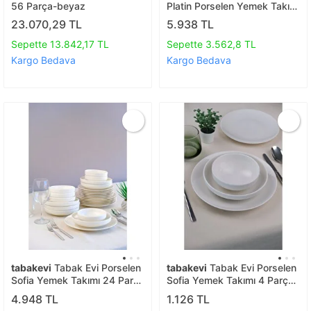
56 Parça-beyaz
Platin Porselen Yemek Takımı
24 Parça 6 Kişilik
23.070,29 TL
5.938 TL
Sepette 13.842,17 TL
Sepette 3.562,8 TL
Kargo Bedava
Kargo Bedava
tabakevi
Tabak Evi Porselen
tabakevi
Tabak Evi Porselen
Sofia Yemek Takımı 24 Parça
Sofia Yemek Takımı 4 Parça
6 Kişilik
Tek Kişilik
4.948 TL
1.126 TL