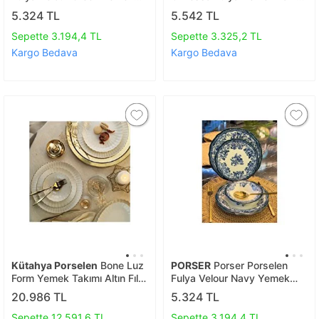
Takımı 6 Kişilik 24 Parça
6 Kişilik 24 Parça
5.324 TL
5.542 TL
Sepette 3.194,4 TL
Sepette 3.325,2 TL
Kargo Bedava
Kargo Bedava
Kütahya Porselen
Bone Luz
PORSER
Porser Porselen
Form Yemek Takımı Altın Fıle
Fulya Velour Navy Yemek
52 Parça 12 Kişilik
Takımı 6 Kişilik 24 Parça
20.986 TL
5.324 TL
Bnlzf52yt20
Sepette 12.591,6 TL
Sepette 3.194,4 TL