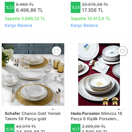
8.460 TL
23.075,38 TL
%23
%24
6.498,86 TL
17.356 TL
Sepette 3.899,32 TL
Sepette 10.413,6 TL
Kargo Bedava
Kargo Bedava
Schafer
Chance Gold Yemek
Heda Porselen
Mimoza 18
Takımı 56 Parça-gold
Parça 6 Kişilik Porselen
Yemek Takımı
43.070 TL
2.299,99 TL
%19
%17
34.498,86 TL
1.899,99 TL