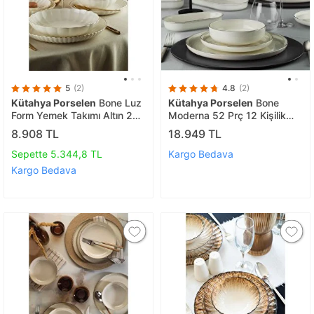
5
(2)
4.8
(2)
Kütahya Porselen
Bone Luz
Kütahya Porselen
Bone
Form Yemek Takımı Altın 24
Moderna 52 Prç 12 Kişilik
Parça 6 Kişilik
Yemek Takımı Platin File
8.908 TL
18.949 TL
Sepette 5.344,8 TL
Kargo Bedava
Kargo Bedava