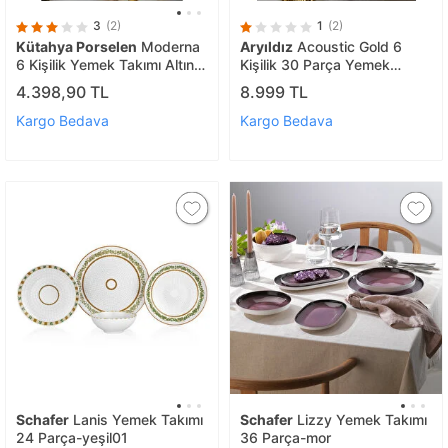
3
(2)
1
(2)
Kütahya Porselen
Moderna
Aryıldız
Acoustic Gold 6
6 Kişilik Yemek Takımı Altın
Kişilik 30 Parça Yemek
Fileli 18 Parça
Takımı Ar4038147
4.398,90 TL
8.999 TL
Kargo Bedava
Kargo Bedava
Schafer
Lanis Yemek Takımı
Schafer
Lizzy Yemek Takımı
24 Parça-yeşil01
36 Parça-mor