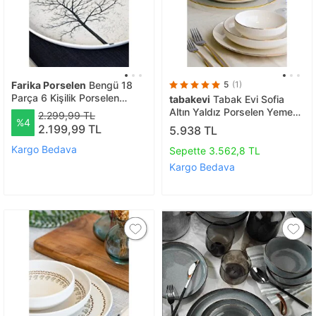
Farika Porselen
Bengü 18
5
(1)
Parça 6 Kişilik Porselen
tabakevi
Tabak Evi Sofia
Yemek Takımı
Altın Yaldız Porselen Yemek
2.299,99 TL
%4
Takımı 24 Parça 6 Kişilik
2.199,99 TL
5.938 TL
Kargo Bedava
Sepette 3.562,8 TL
Kargo Bedava