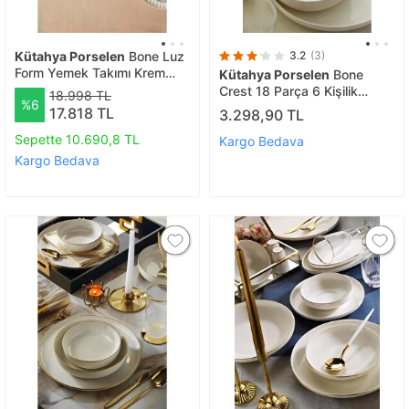
Kütahya Porselen
Bone Luz
3.2
(3)
Form Yemek Takımı Krem
Kütahya Porselen
Bone
Filesiz 52 Parça 12 Kişilik
Crest 18 Parça 6 Kişilik
18.998 TL
%6
Yemek Takımı
17.818 TL
3.298,90 TL
Sepette 10.690,8 TL
Kargo Bedava
Kargo Bedava