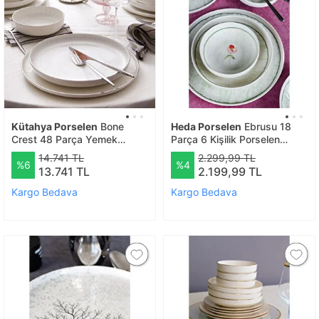
Kütahya Porselen
Bone
Heda Porselen
Ebrusu 18
Crest 48 Parça Yemek
Parça 6 Kişilik Porselen
Takımı Platin File
Yemek Takımı
14.741 TL
2.299,99 TL
%6
%4
13.741 TL
2.199,99 TL
Kargo Bedava
Kargo Bedava