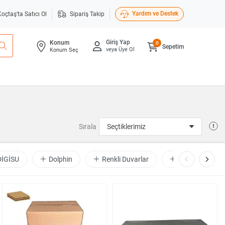
Yardım ve Destek
Koçtaş'ta Satıcı Ol
Sipariş Takip
Giriş Yap
Konum
0
Sepetim
veya Üye Ol
Konum Seç
Sırala
DİGİSU
Dolphin
Renkli Duvarlar
Aletçantam