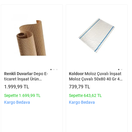
Renkli Duvarlar
Depo E-
Koldoor
Moloz Çuvalı İnşaat
ticaret İnşaat Ürün
Moloz Çuvalı 50x80 40 Gr 45
Paketleme Ambalaj Ürünü 1
Adet
1.999,99 TL
739,79 TL
Top 120cm X 25 Metre
Ondüle Karton 1 Adet
Sepette 1.699,99 TL
Sepette 643,62 TL
Kargo Bedava
Kargo Bedava