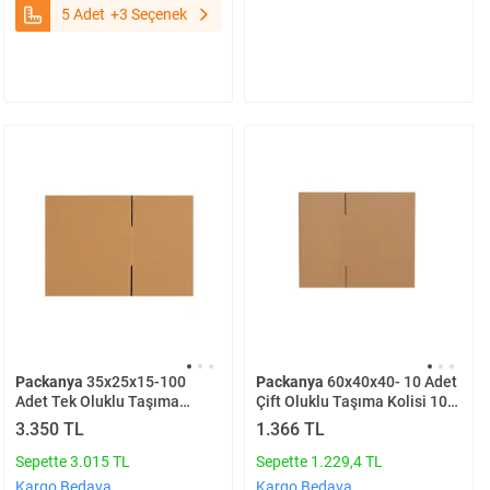
5 Adet
+3 Seçenek
Packanya
35x25x15-100
Packanya
60x40x40- 10 Adet
Adet Tek Oluklu Taşıma
Çift Oluklu Taşıma Kolisi 10
Kolisi 100 Adet
Adet
3.350 TL
1.366 TL
Sepette 3.015 TL
Sepette 1.229,4 TL
Kargo Bedava
Kargo Bedava