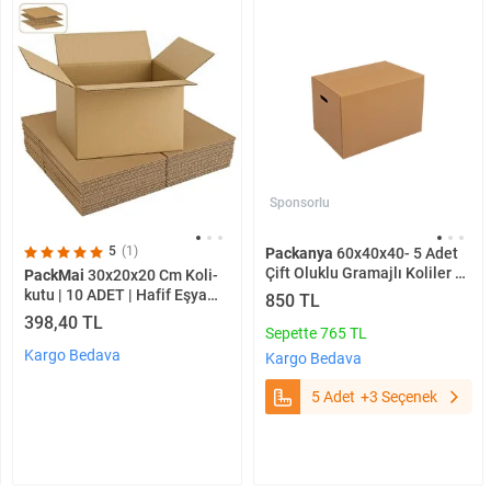
Sponsorlu
5
(1)
Packanya
60x40x40- 5 Adet
Çift Oluklu Gramajlı Koliler 5
PackMai
30x20x20 Cm Koli-
Adet
kutu | 10 ADET | Hafif Eşya
850 TL
Kolisi Tek Oluklu 3mm Karton
398,40 TL
Sepette 765 TL
Kutu
Kargo Bedava
Kargo Bedava
5 Adet
+3 Seçenek