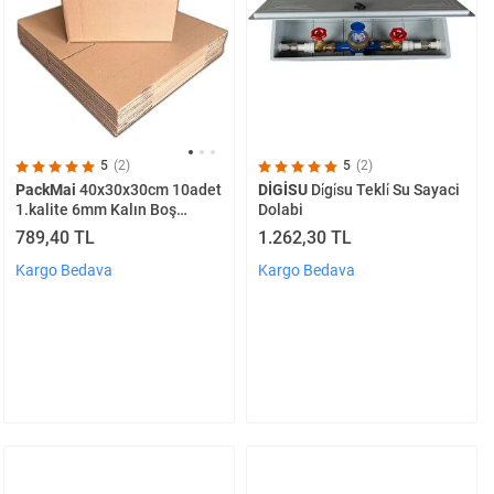
5
(2)
5
(2)
DİGİSU
Di̇gi̇su Tekli̇ Su Sayaci
PackMai
40x30x30cm 10adet
Dolabi
1.kalite 6mm Kalın Boş
Karton Koli (ev Taşıma-çeyiz-
1.262,30 TL
789,40 TL
depolama-nakliye)
Kargo Bedava
Kargo Bedava