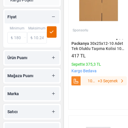
Kargo Poşeti
Fiyat
Minimum
Maksimum
Sponsorlu
Packanya
30x25x12-10 Adet
Tek Oluklu Taşıma Kolisi 10
Adet
417 TL
Ürün Puanı
Sepette 375,3 TL
Kargo Bedava
Mağaza Puanı
10
+3 Seçenek
Adet
Marka
Satıcı