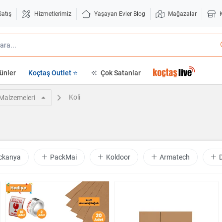
Satış
Hizmetlerimiz
Yaşayan Evler Blog
Mağazalar
ünler
Koçtaş Outlet ⭐
Çok Satanlar
Koli
Malzemeleri
ckanya
PackMai
Koldoor
Armatech