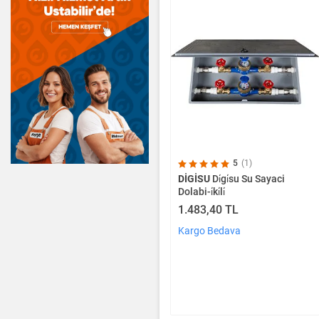
5
(1)
DİGİSU
Di̇gi̇su Su Sayaci
Dolabi-i̇ki̇li̇
1.483,40 TL
Kargo Bedava