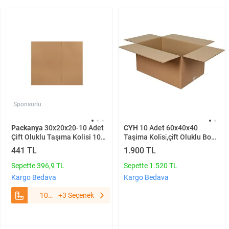
Sponsorlu
Packanya
30x20x20-10 Adet
CYH
10 Adet 60x40x40
Çift Oluklu Taşıma Kolisi 10
Taşima Koli̇si̇,çi̇ft Oluklu Boş
Adet
Koli̇,çeyi̇z Koli̇si̇,karton
441 TL
1.900 TL
Koli̇,eşya Taşima Koli̇si̇
Sepette 396,9 TL
Sepette 1.520 TL
Kargo Bedava
Kargo Bedava
10
+3 Seçenek
Adet