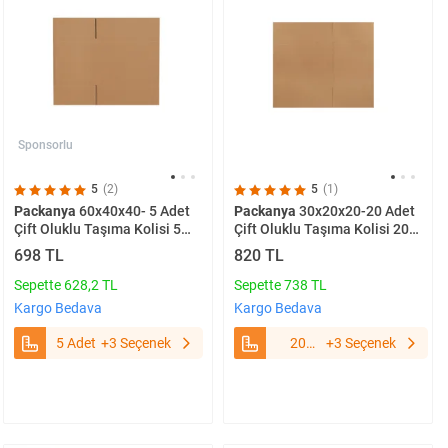
Sponsorlu
5
(2)
5
(1)
Packanya
60x40x40- 5 Adet
Packanya
30x20x20-20 Adet
Çift Oluklu Taşıma Kolisi 5
Çift Oluklu Taşıma Kolisi 20
Adet
Adet
698 TL
820 TL
Sepette 628,2 TL
Sepette 738 TL
Kargo Bedava
Kargo Bedava
5 Adet
+3 Seçenek
20
+3 Seçenek
Adet