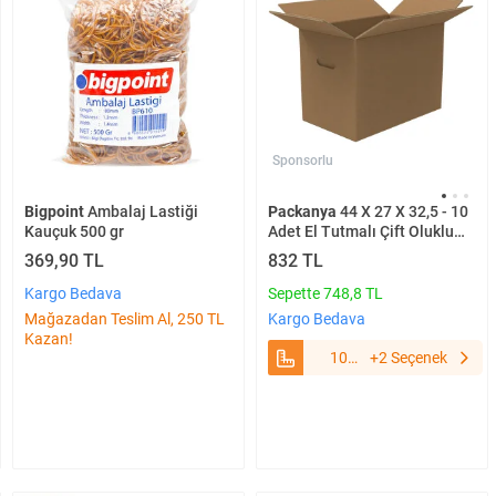
Sponsorlu
Bigpoint
Ambalaj Lastiği
Packanya
44 X 27 X 32,5 - 10
Kauçuk 500 gr
Adet El Tutmalı Çift Oluklu
Taşıma Kolisi 10 Adet
369,90 TL
832 TL
Kargo Bedava
Sepette 748,8 TL
Mağazadan Teslim Al, 250 TL
Kargo Bedava
Kazan!
10
+2 Seçenek
Adet