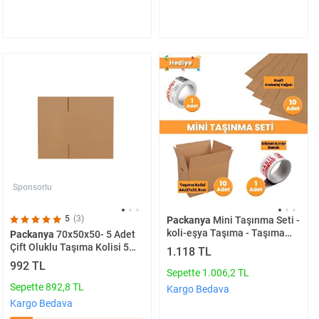
Sponsorlu
5
(3)
Packanya
Mini Taşınma Seti -
koli-eşya Taşıma - Taşıma
Packanya
70x50x50- 5 Adet
Kolisi
Çift Oluklu Taşıma Kolisi 5
1.118 TL
Adet
992 TL
Sepette 1.006,2 TL
Sepette 892,8 TL
Kargo Bedava
Kargo Bedava