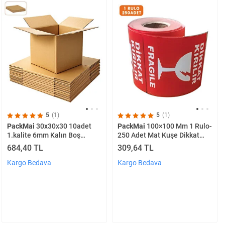
5
(1)
5
(1)
PackMai
30x30x30 10adet
PackMai
100×100 Mm 1 Rulo-
1.kalite 6mm Kalın Boş
250 Adet Mat Kuşe Dikkat
Karton Koli (küçük Eşya-ev
Kırılır Uyarı Etiketi, Kırılabilir
684,40 TL
309,64 TL
Taşıma-çeyiz-depolama-
Ürün, Cam Ve Porselen
nakliye)
Paketleme, Taşınma Ve
Kargo Bedava
Kargo Bedava
Depolama İçin Etiket