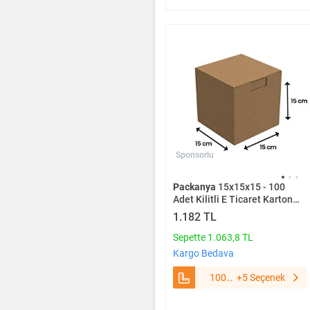
Sponsorlu
Packanya
15x15x15 - 100
Adet Kilitli E Ticaret Karton
Kargo Kutusu 100 Adet
1.182 TL
Sepette 1.063,8 TL
Kargo Bedava
100
+5 Seçenek
Adet