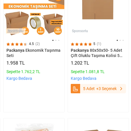
Sponsorlu
Sponsorlu
4.5
(2)
5
(1)
Packanya
Ekonomik Taşınma
Packanya
80x50x50- 5 Adet
Seti
Çift Oluklu Taşıma Kolisi 5
Adet
1.958 TL
1.202 TL
Sepette 1.762,2 TL
Sepette 1.081,8 TL
Kargo Bedava
Kargo Bedava
5 Adet
+3 Seçenek