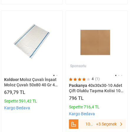
Sponsorlu
4
(1)
Koldoor
Moloz Çuvalı İnşaat
Moloz Çuvalı 50x80 40 Gr 40
Packanya
40x30x30-10 Adet
Adet
Çift Oluklu Taşıma Kolisi 10
679,79 TL
Adet
796 TL
Sepette 591,42 TL
Sepette 716,4 TL
Kargo Bedava
Kargo Bedava
10
+3 Seçenek
Adet