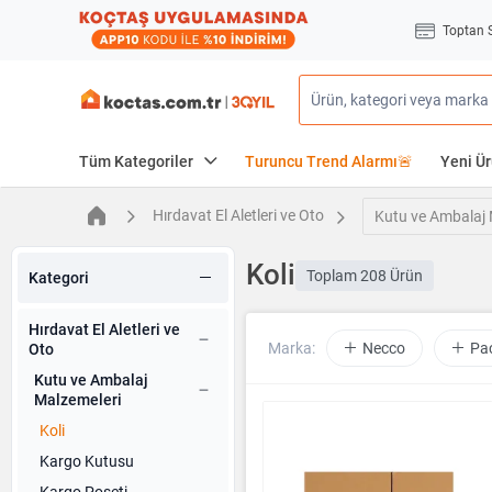
Toptan 
Tüm Kategoriler
Turuncu Trend Alarmı🚨
Yeni Ür
Hırdavat El Aletleri ve Oto
Kutu ve Ambalaj 
Koli
Toplam
208 Ürün
Kategori
Hırdavat El Aletleri ve
Marka:
Necco
Pa
Oto
Kutu ve Ambalaj
Malzemeleri
Koli
Kargo Kutusu