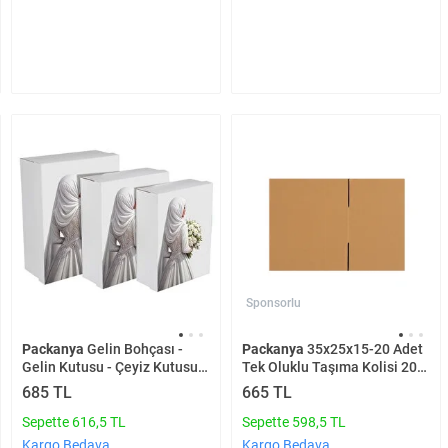
Sponsorlu
Packanya
Gelin Bohçası -
Packanya
35x25x15-20 Adet
Gelin Kutusu - Çeyiz Kutusu-
Tek Oluklu Taşıma Kolisi 20
Hediye Seti - Tesettürlü Gelin
Adet
685 TL
665 TL
Kutusu 3'lü Set
Sepette 616,5 TL
Sepette 598,5 TL
Kargo Bedava
Kargo Bedava