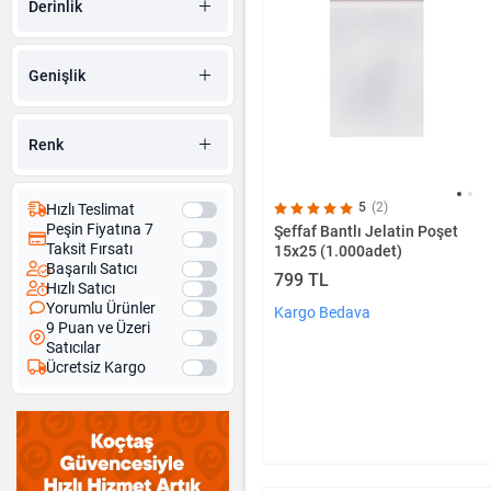
Derinlik
Genişlik
Renk
5
(2)
Hızlı Teslimat
Peşin Fiyatına 7
Şeffaf Bantlı Jelatin Poşet
Taksit Fırsatı
15x25 (1.000adet)
Başarılı Satıcı
799 TL
Hızlı Satıcı
Yorumlu Ürünler
Kargo Bedava
9 Puan ve Üzeri
Satıcılar
Ücretsiz Kargo