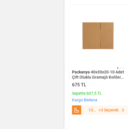
Packanya
40x30x20-10 Adet
Çift Oluklu Gramajlı Koliler
10 Adet
675 TL
Sepette 607,5 TL
Kargo Bedava
10
+3 Seçenek
Adet