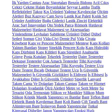
İlk Yardım Çantası
Araç Sigortaları
Benzin Bidonu
Acil Çıkış
Çekici
Çekme Halatı
Boyunluklar
Seyyar Lamba
Trafik
Reflektörleri
Takoz
Kış Ürünleri
Yağmur Kaydırıcılar
Ölçüm
Aletleri
Buz Kazıyıcı
Cam Suyu
Lastik Kar Paleti
Kışlık Set
Ürünler
Antifrizler
Buğu Giderici
Lastik Zinciri
Elektrikli
Araç Şarj İstasyonları
Oto Yedek Parça
Römork
Hırdavat
Malzemeleri
Hırdavat Malzemesi ve Aksesuarları
Yönlendirme Levhaları
Sabitleme Ürünleri
Dübel
Dübel
Setleri
Somun
Çivi
Vida-Çivi
Demir Pul
Vida
Civata
Köşebent
Kapı ve Pencere Malzemeleri
Menteşe
Kapı Kolları
Yalıtım Bantları
Stoper
Sineklik
Pencere Kolu
Kapı Hidroliği
Kapı Dürbünü
Kapı Kilitleri
Kapı Sürgüleri
Anahtarlık
Gönye
Posta Kutuları
Tekerlek
Testereler
Daire Testereler
Dekupaj Testereler
Çok Amaçlı Testereler
Tilki Kuyruğu
Testereler
Testere Aksesuarları
Tilki Kuyruğu Testere Ucu
Daire Testere Bıçağı
Dekupaj Testere Ucu
İş Güvenlik
Malzemeleri
İş Güvenlik Gözlükleri
İş Eldiveni
İş Elbisesi
İş
Ayakkabısı
Diğer İş Güvenlik Ürünleri
Siperlik
Lanyard
Takım Çanta Ve Dolapları
Takım Çantası
Takım ve Hizmet
Dolapları
Avadanlık
Ölçü Aletleri
Metre ve Şerit Metre
Su
Terazisi
Oda Termostatı
Silikon ve Mastikler
Silikon
Mum
Silikon
Köpük
Mastik
Yapıştırıcı ve Bantlar
Bant
Teflon Bant
Elektrik Bandı
Kaydırmaz Bant
Koli Bandı
Çift Taraflı Bant
Alüminyum Bant
İzolasyon Bandı
Yapıştırıcılar
Tutkal
Kimyasal Dübeller
Japon Yapıştırıcıları
Epoksi
Hızlı