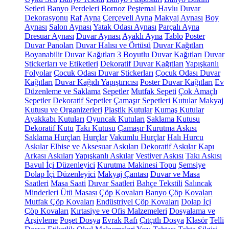
Setleri
Banyo Perdeleri
Bornoz
Peştemal
Havlu
Duvar
Dekorasyonu
Raf
Ayna
Çerçeveli Ayna
Makyaj Aynası
Boy
Aynası
Salon Aynası
Yatak Odası Aynası
Parçalı Ayna
Dresuar Aynası
Duvar Aynası
Ayaklı Ayna
Tablo
Poster
Duvar Panoları
Duvar Halısı ve Örtüsü
Duvar Kağıtları
Boyanabilir Duvar Kağıtları
3 Boyutlu Duvar Kağıtları
Duvar
Stickerları ve Etiketleri
Dekoratif Duvar Kağıtları
Yapışkanlı
Folyolar
Çocuk Odası Duvar Stickerları
Çocuk Odası Duvar
Kağıtları
Duvar Kağıdı Yapıştırıcısı
Poster Duvar Kağıtları
Ev
Düzenleme ve Saklama
Sepetler
Mutfak Sepeti
Çok Amaçlı
Sepetler
Dekoratif Sepetler
Çamaşır Sepetleri
Kutular
Makyaj
Kutusu ve Organizerleri
Plastik Kutular
Kumaş Kutular
Ayakkabı Kutuları
Oyuncak Kutuları
Saklama Kutusu
Dekoratif Kutu
Takı Kutusu
Çamaşır Kurutma Askısı
Saklama Hurçları
Hurçlar
Vakumlu Hurçlar
Halı Hurcu
Askılar
Elbise ve Aksesuar Askıları
Dekoratif Askılar
Kapı
Arkası Askıları
Yapışkanlı Askılar
Vestiyer Askısı
Takı Askısı
Bavul İçi Düzenleyici
Kurutma Makinesi Topu
Şemsiye
Dolap İçi Düzenleyici
Makyaj Çantası
Duvar ve Masa
Saatleri
Masa Saati
Duvar Saatleri
Bahçe Tekstili
Salıncak
Minderleri
Ütü Masası
Çöp Kovaları
Banyo Çöp Kovaları
Mutfak Çöp Kovaları
Endüstriyel Çöp Kovaları
Dolap İçi
Çöp Kovaları
Kırtasiye ve Ofis Malzemeleri
Dosyalama ve
Arşivleme
Poşet Dosya
Evrak Rafı
Çıtçıtlı Dosya
Klasör
Telli