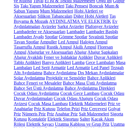
ve Rulosu
Tuval
El İşi & Tekstil Malzemeleri
Örgü İpi
Güpür
Şiş
Takı Yapım Malzemeleri
Takı Pensesi
Boncuk
Mum &
Sabun Yapımı
Mum Malzemeleri
Hobi Aletleri ve
Aksesuarları
Silikon Tabancaları
Diğer Hobi Aletleri
Taş
Boyama & Mozaik
AYDINLATMA VE ELEKTRİK
Ev
Aydınlatmaları
Avizeler
Sarkıt Avizeler
Plafonyer Avizeler
Lambaderler ve Aksesuarları
Lambader
Lambader Başlığı
Lambader Ayağı
Spotlar
Gömme Spotlar
Sıvaüstü Spotlar
Tavan Spotlar
Ampuller
Led Ampul
Halojen Ampul
Tasarruflu Ampul
Rustik Ampul
Akıllı Ampul
Floresan
Ampul
Abajurlar ve Aksesuarları
Abajur
Abajur Şapkaları
Abajur Ayaklığı
Fener ve Işıldaklar
Aplikler
Duvar Aplikleri
Tablo Aplikleri
Banyo Aplikleri
Lamba
Gece Lambaları
Masa
Lambaları
Led Şerit
Armatür
Led Armatür
Led Panel
Tezgah
Altı Aydınlatma
Bahçe Aydınlatma
Dış Mekan Aydınlatmalar
Solar Aydınlatma
Projektör ve Sensörler
Bahçe Aplikleri
Bahçe Feneri ve Meşaleler
Bahçe Masa Üstü Aydınlatma
Bahçe Set Üstü Aydınlatma
Bahçe Aydınlatma Direkleri
Çocuk Odası Aydınlatma
Çocuk Gece Lambası
Çocuk Odası
Duvar Aydınlatmaları
Çocuk Odası Abajuru
Çocuk Odası
Avizesi
Çocuk Masa Lambası
Elektrik Malzemeleri
Priz ve
Anahtarlar
Priz Kutusu
Telefon Prizi
Priz Çerçevesi
Golyat
Priz
Nümeris Priz
Priz
Anahtar Priz
Şalt Malzemeleri
Sigorta
Kutusu
Kontaktör
Elektrik Sigortası
Şalter
Kaçak Akım
Rölesi
Elektrik Sayacı
Uzatma Kablosu ve Grup Priz
Uzatma