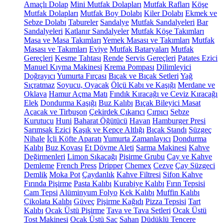
Amaçlı Dolap
Mini Mutfak Dolapları
Mutfak Rafları
Köşe
Mutfak Dolapları
Mutfak Boy Dolabı
Kiler Dolabı
Ekmek ve
Sebze Dolabı
Tabureler
Sandalye
Mutfak Sandalyeleri
Bar
Sandalyeleri
Katlanır Sandalyeler
Mutfak Köşe Takımları
Masa ve Masa Takımları
Yemek Masası ve Takımları
Mutfak
Masası ve Takımları
Eviye
Mutfak Bataryaları
Mutfak
Gereçleri
Kesme Tahtası
Rende
Servis Gereçleri
Patates Ezici
Manuel Kıyma Makinesi
Krema Pompası
Dilimleyici
Doğrayıcı
Yumurta Fırçası
Bıçak ve Bıçak Setleri
Yağ
Sıçratmaz
Soyucu, Oyacak
Ölçü Kabı ve Kaşığı
Merdane ve
Oklava
Hamur Açma Matı
Fındık Kıracağı ve Ceviz Kıracağı
Elek
Dondurma Kaşığı
Buz Kalıbı
Bıçak Bileyici Masat
Açacak ve Tirbuşon
Çekirdek Çıkarıcı
Çırpıcı
Sebze
Kurutucu
Huni
Baharat Öğütücü
Havan
Hamburger Presi
Sarımsak Ezici
Kaşık ve Kepçe Altlığı
Bıçak Standı
Süzgeç
Nihale
İçli Köfte Aparatı
Yumurta Zamanlayıcı
Dondurma
Kalıbı
Buz Kovası
Et Dövme Aleti
Sarma Makinesi
Kahve
Değirmenleri
Limon Sıkacağı
Pişirme Grubu
Çay ve Kahve
Demleme
French Press
Dripper
Chemex
Cezve
Çay Süzgeci
Demlik
Moka Pot
Çaydanlık
Kahve Filtresi
Sifon Kahve
Fırında Pişirme
Pasta Kalıbı
Kurabiye Kalıbı
Fırın Tepsisi
Cam Tepsi
Alüminyum Folyo
Kek Kalıbı
Muffin Kalıbı
Çikolata Kalıbı
Güveç
Pişirme Kağıdı
Pizza Tepsisi
Tart
Kalıbı
Ocak Üstü Pişirme
Tava ve Tava Setleri
Ocak Üstü
Tost Makinesi
Ocak Üstü Sac
Sahan
Düdüklü Tencere