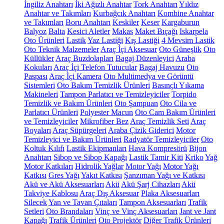
İngiliz Anahtarı
İki Ağızlı Anahtar
Tork Anahtarı
Yıldız
Anahtar ve Takımları
Kurbağcık Anahtarı
Kombine Anahtar
ve Takımları
Boru Anahtarı
Keskiler
Keser
Kargaburun
Balyoz
Balta
Kesici Aletler
Makas
Maket Bıçağı
Iskarpela
Oto Ürünleri
Lastik
Yaz Lastiği
Kış Lastiği
4 Mevsim Lastik
Oto Teknik Malzemeler
Araç İçi Aksesuar
Oto Güneşlik
Oto
Küllükler
Araç Buzdolapları
Bagaj Düzenleyici
Araba
Kokuları
Araç İçi Telefon Tutucular
Bagaj Havuzu
Oto
Paspası
Araç İçi Kamera
Oto Multimedya ve Görüntü
Sistemleri
Oto Bakım Temizlik Ürünleri
Basınçlı Yıkama
Makineleri
Tampon Parlatıcı ve Temizleyiciler
Torpido
Temizlik ve Bakım Ürünleri
Oto Şampuan
Oto Cila ve
Parlatıcı Ürünleri
Polyester Macun
Oto Cam Bakım Ürünleri
ve Temizleyiciler
Mikrofiber Bez
Araç Temizlik Seti
Araç
Boyaları
Araç Süpürgeleri
Araba Çizik Giderici
Motor
Temizleyici ve Bakım Ürünleri
Radyatör Temizleyiciler
Oto
Koltuk Kılıfı
Lastik Ekipmanları
Hava Kompresörü
Bijon
Anahtarı
Sibop ve Sibop Kapağı
Lastik Tamir Kiti
Kriko
Yağ
Motor Katkıları
Hidrolik Yağlar
Motor Yağı
Motor Yağı
Katkısı
Gres Yağı
Yakıt Katkısı
Şanzıman Yağı ve Katkısı
Akü ve Akü Aksesuarları
Akü
Akü Şarj Cihazları
Akü
Takviye Kablosu
Araç Dış Aksesuar
Plaka Aksesuarları
Silecek
Yan ve Tavan Çıtaları
Tampon Aksesuarları
Trafik
Setleri
Oto Brandaları
Vinç ve Vinç Aksesuarları
Jant ve Jant
Kapağı
Trafik Ürünleri
Oto Projektör
Diğer Trafik Ürünleri