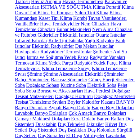
Trafosu
Havuz Ampulü
Havuz Termometresi
Karavan ve
Aksesuarları
ISITMA VE SOĞUTMA
Klima
Portatif Klima
Duvar Tipi Klima
Isı Pompası
Salon Tipi Klima
Klima
Kumandası
Kaset Tipi Klima
Kombi
Tavan Vantilatörleri
Vantilatörler
Hava Temizleyiciler
Nem Cihazları
Hava
Temizleme Cihazları
Buhar Makineleri
Nem Alma Cihazları
ve Rutubet Gidericiler
Elektrikli Isıtıcılar
Quartz Isıtıcılar
Infrared Isıtıcılar
Kule Tipi Isıtıcılar
Yağlı Radyatör
Fanlı
Isıtıcılar
Elektrikli Radyatörler
Dış Mekan Isıtıcılar
Havlupanlar
Radyatörler
Termosifonlar
Şofbenler
Ani Su
Isıtıcı
Isıtma ve Soğutma Yedek Parça
Radyatör Vanaları
Termostat
Klima Yedek Parça
Radyatör Yedek Parça
Klima
Temizleyicisi
Klima Temizleme Spreyi
Klima Temizleme
Sıvısı
Şömine
Şömine Aksesuarları
Elektrikli Şömineler
Bahçe Şömineleri
Bacasız Şömineler
Güneş Enerji Sistemleri
Soba
Doğalgaz Sobası
Kuzine Soba
Elektrikli Soba
Pelet
Soba
Soba Borusu ve Aksesuarları
Hava Perdesi
Doğalgaz
Tesisat Malzemeleri
Doğalgaz Hortumu
Doğalgaz Menfezleri
Tesisat Temizleme Sıvıları
Boyler
Kalorifer Kazanı
BANYO
Banyo Dolapları
Aynalı Banyo Dolabı
Banyo Boy Dolapları
Lavabolu Banyo Dolapları
Çok Amaçlı Banyo Dolapları
Çamaşır Makinesi Dolapları
Ecza Dolabı
Banyo Rafları
Duş
Sistemleri
Duşakabin
Duş Tekneleri
Jakuziler
Küvet
Duş
Setleri
Duş Sistemleri
Duş Başlıkları
Duş Kolonları
Sürgülü
Duş Setleri
Duş Spiralleri
El Duşu
Vitrifiyeler
Lavabolar