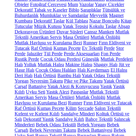
Objeler
Fotoğraf Çerçevesi
Mum
Vazolar
Yapay Çiçekler
Dekoratif Tabak ve Kaseler
Biblo
Şaraplıklar
Tütsülük ve
Buhurdanlık
Mumluklar ve Şamdanlar
Meyvelik
Magnet
Kumbara
Dekoratif Taşlar
Kül Tablası
Nazar Boncuğu
Kitap
Tutucular
Müzik Kutusu
Yatak Tepsisi
Kokulu Taşlar
Ahşap
Dekorasyon Ürünleri
Duvar Süsleri
Cansız Manken
Mutfak
Tekstili
Amerikan Servis
Masa Örtüleri
Mutfak Önlüğü
Mutfak Havlusu ve Kurulama Bezi
Runner
Fırın Eldiveni ve
Tutacak
Raf Örtüsü
Kumaş Peçete
Ev Tekstili
Perde
Stor
Perde
Jaluziler
Tül Perde
Perde Aksesuarları
Fon Perde
Rustik Perde
Çocuk Odası Perdesi
Güneşlik
Mutfak Perdeleri
Halı
Yolluk
Mutfak Halısı
Makine Halısı
Shaggy Halı
Jüt ve
Hasır Halı
Çocuk Odası Halıları
Halı Kaydırmazı
El Halısı
Deri Halı
Halı Örtüsü
Bambu Halı
Yatak Odası Tekstili
Yorgan
Nevresim Takımı
Pike ve Pike Takımı
Yatak Örtüsü
Çarşaf
Battaniye
Yatak Alezi & Koruyucusu
Yastık
Yastık
Kılıfı
Uyku Seti
Yastık Alezi
Paspaslar
Mutfak Tekstili
Amerikan Servis
Masa Örtüleri
Mutfak Önlüğü
Mutfak
Havlusu ve Kurulama Bezi
Runner
Fırın Eldiveni ve Tutacak
Raf Örtüsü
Kumaş Peçete
Kilim
Seccade
Salon Tekstili
Kırlent ve Kırlent Kılıfı
Sandalye Minderi
Koltuk Örtüsü ve
Şalı
Dekoratif Yastık
Sandalye Kılıfı
Bahçe Tekstili
Salıncak
Minderleri
Bebek Odası Tekstili
Bebek Yorganı
Bebek
Çarşafı
Bebek Nevresim Takımı
Bebek Battaniyesi
Bebek
Uyku Seti
Banyo Tekstil
Banyo Paspasları
Banyo Bakım