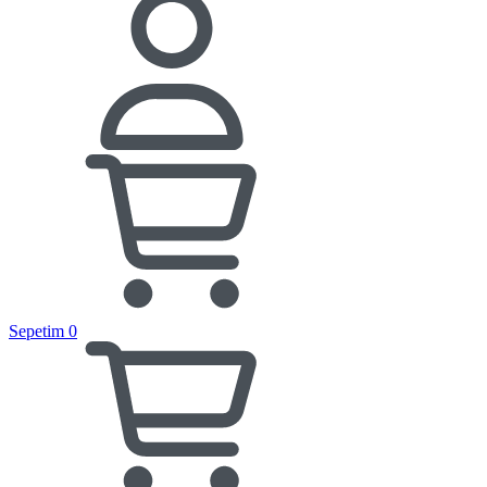
Sepetim
0