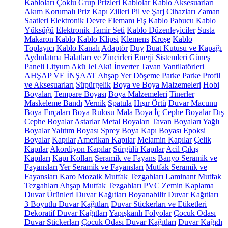
Kabloları
Çoklu Grup Prizleri
Kablolar
Kablo Aksesuarları
Akım Korumalı Priz
Kapı Zilleri
Pil ve Şarj Cihazları
Zaman
Saatleri
Elektronik Devre Elemanı
Fiş
Kablo Pabucu
Kablo
Yüksüğü
Elektronik Tamir Seti
Kablo Düzenleyiciler
Susta
Makaron Kablo
Kablo Klipsi
Klemens
Kroşe
Kablo
Toplayıcı
Kablo Kanalı
Adaptör
Duy
Buat Kutusu ve Kapağı
Aydınlatma Halatları ve Zincirleri
Enerji Sistemleri
Güneş
Paneli
Lityum Akü
Jel Akü
İnverter
Tavan Vantilatörleri
AHŞAP VE İNŞAAT
Ahşap Yer Döşeme
Parke
Parke Profil
ve Aksesuarları
Süpürgelik
Boya ve Boya Malzemeleri
Hobi
Boyaları
Tempare Boyası
Boya Malzemeleri
Tinerler
Maskeleme Bandı
Vernik
Spatula
Hışır Örtü
Duvar Macunu
Boya Fırçaları
Boya Rulosu
Mala
Boya
İç Cephe Boyalar
Dış
Cephe Boyalar
Astarlar
Metal Boyaları
Tavan Boyaları
Yağlı
Boyalar
Yalıtım Boyası
Sprey Boya
Kapı Boyası
Epoksi
Boyalar
Kapılar
Amerikan Kapılar
Melamin Kapılar
Çelik
Kapılar
Akordiyon Kapılar
Sürgülü Kapılar
Acil Çıkış
Kapıları
Kapı Kolları
Seramik ve Fayans
Banyo Seramik ve
Fayansları
Yer Seramik ve Fayansları
Mutfak Seramik ve
Fayansları
Karo
Mozaik
Mutfak Tezgahları
Laminant Mutfak
Tezgahları
Ahşap Mutfak Tezgahları
PVC Zemin Kaplama
Duvar Ürünleri
Duvar Kağıtları
Boyanabilir Duvar Kağıtları
3 Boyutlu Duvar Kağıtları
Duvar Stickerları ve Etiketleri
Dekoratif Duvar Kağıtları
Yapışkanlı Folyolar
Çocuk Odası
Duvar Stickerları
Çocuk Odası Duvar Kağıtları
Duvar Kağıdı