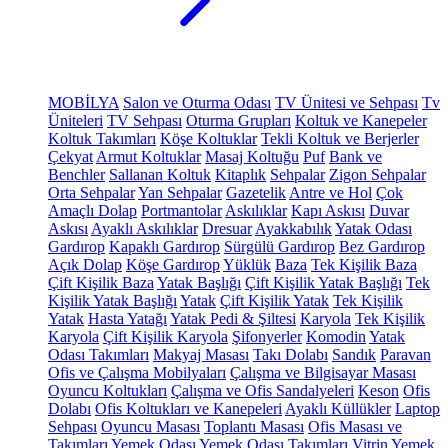
MOBİLYA
Salon ve Oturma Odası
TV Ünitesi ve Sehpası
Tv
Üniteleri
TV Sehpası
Oturma Grupları
Koltuk ve Kanepeler
Koltuk Takımları
Köşe Koltuklar
Tekli Koltuk ve Berjerler
Çekyat
Armut Koltuklar
Masaj Koltuğu
Puf
Bank ve
Benchler
Sallanan Koltuk
Kitaplık
Sehpalar
Zigon Sehpalar
Orta Sehpalar
Yan Sehpalar
Gazetelik
Antre ve Hol
Çok
Amaçlı Dolap
Portmantolar
Askılıklar
Kapı Askısı
Duvar
Askısı
Ayaklı Askılıklar
Dresuar
Ayakkabılık
Yatak Odası
Gardırop
Kapaklı Gardırop
Sürgülü Gardırop
Bez Gardırop
Açık Dolap
Köşe Gardırop
Yüklük
Baza
Tek Kişilik Baza
Çift Kişilik Baza
Yatak Başlığı
Çift Kişilik Yatak Başlığı
Tek
Kişilik Yatak Başlığı
Yatak
Çift Kişilik Yatak
Tek Kişilik
Yatak
Hasta Yatağı
Yatak Pedi & Şiltesi
Karyola
Tek Kişilik
Karyola
Çift Kişilik Karyola
Şifonyerler
Komodin
Yatak
Odası Takımları
Makyaj Masası
Takı Dolabı
Sandık
Paravan
Ofis ve Çalışma Mobilyaları
Çalışma ve Bilgisayar Masası
Oyuncu Koltukları
Çalışma ve Ofis Sandalyeleri
Keson
Ofis
Dolabı
Ofis Koltukları ve Kanepeleri
Ayaklı Küllükler
Laptop
Sehpası
Oyuncu Masası
Toplantı Masası
Ofis Masası ve
Takımları
Yemek Odası
Yemek Odası Takımları
Vitrin
Yemek