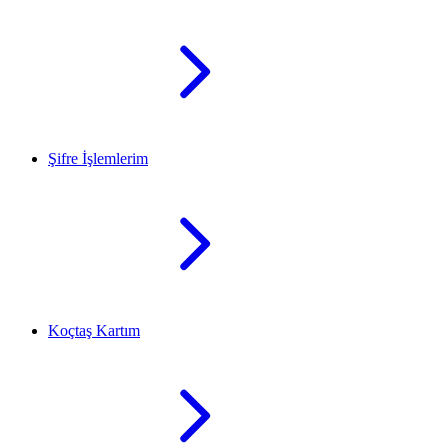
Şifre İşlemlerim
Koçtaş Kartım