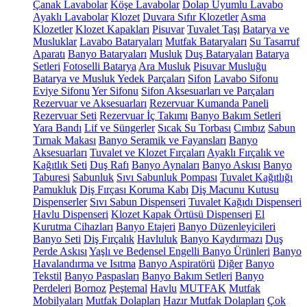
Çanak Lavabolar
Köşe Lavabolar
Dolap Uyumlu Lavabo
Ayaklı Lavabolar
Klozet
Duvara Sıfır Klozetler
Asma
Klozetler
Klozet Kapakları
Pisuvar
Tuvalet Taşı
Batarya ve
Musluklar
Lavabo Bataryaları
Mutfak Bataryaları
Su Tasarruf
Aparatı
Banyo Bataryaları
Musluk
Duş Bataryaları
Batarya
Setleri
Fotoselli Batarya
Ara Musluk
Pisuvar Musluğu
Batarya ve Musluk Yedek Parçaları
Sifon
Lavabo Sifonu
Eviye Sifonu
Yer Sifonu
Sifon Aksesuarları ve Parçaları
Rezervuar ve Aksesuarları
Rezervuar Kumanda Paneli
Rezervuar Seti
Rezervuar İç Takımı
Banyo Bakım Setleri
Yara Bandı
Lif ve Süngerler
Sıcak Su Torbası
Cımbız
Sabun
Tırnak Makası
Banyo Seramik ve Fayansları
Banyo
Aksesuarları
Tuvalet ve Klozet Fırçaları
Ayaklı Fırçalık ve
Kağıtlık Seti
Duş Rafı
Banyo Aynaları
Banyo Askısı
Banyo
Taburesi
Sabunluk
Sıvı Sabunluk Pompası
Tuvalet Kağıtlığı
Pamukluk
Diş Fırçası Koruma Kabı
Diş Macunu Kutusu
Dispenserler
Sıvı Sabun Dispenseri
Tuvalet Kağıdı Dispenseri
Havlu Dispenseri
Klozet Kapak Örtüsü Dispenseri
El
Kurutma Cihazları
Banyo Etajeri
Banyo Düzenleyicileri
Banyo Seti
Diş Fırçalık
Havluluk
Banyo Kaydırmazı
Duş
Perde Askısı
Yaşlı ve Bedensel Engelli Banyo Ürünleri
Banyo
Havalandırma ve Isıtma
Banyo Aspiratörü
Diğer
Banyo
Tekstil
Banyo Paspasları
Banyo Bakım Setleri
Banyo
Perdeleri
Bornoz
Peştemal
Havlu
MUTFAK
Mutfak
Mobilyaları
Mutfak Dolapları
Hazır Mutfak Dolapları
Çok