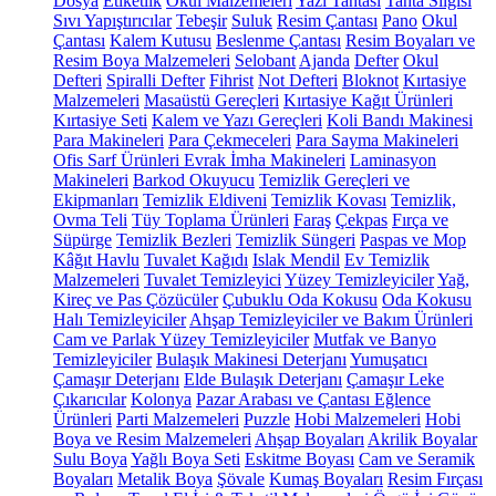
Dosya
Etiketlik
Okul Malzemeleri
Yazı Tahtası
Tahta Silgisi
Sıvı Yapıştırıcılar
Tebeşir
Suluk
Resim Çantası
Pano
Okul
Çantası
Kalem Kutusu
Beslenme Çantası
Resim Boyaları ve
Resim Boya Malzemeleri
Selobant
Ajanda
Defter
Okul
Defteri
Spiralli Defter
Fihrist
Not Defteri
Bloknot
Kırtasiye
Malzemeleri
Masaüstü Gereçleri
Kırtasiye Kağıt Ürünleri
Kırtasiye Seti
Kalem ve Yazı Gereçleri
Koli Bandı Makinesi
Para Makineleri
Para Çekmeceleri
Para Sayma Makineleri
Ofis Sarf Ürünleri
Evrak İmha Makineleri
Laminasyon
Makineleri
Barkod Okuyucu
Temizlik Gereçleri ve
Ekipmanları
Temizlik Eldiveni
Temizlik Kovası
Temizlik,
Ovma Teli
Tüy Toplama Ürünleri
Faraş
Çekpas
Fırça ve
Süpürge
Temizlik Bezleri
Temizlik Süngeri
Paspas ve Mop
Kâğıt Havlu
Tuvalet Kağıdı
Islak Mendil
Ev Temizlik
Malzemeleri
Tuvalet Temizleyici
Yüzey Temizleyiciler
Yağ,
Kireç ve Pas Çözücüler
Çubuklu Oda Kokusu
Oda Kokusu
Halı Temizleyiciler
Ahşap Temizleyiciler ve Bakım Ürünleri
Cam ve Parlak Yüzey Temizleyiciler
Mutfak ve Banyo
Temizleyiciler
Bulaşık Makinesi Deterjanı
Yumuşatıcı
Çamaşır Deterjanı
Elde Bulaşık Deterjanı
Çamaşır Leke
Çıkarıcılar
Kolonya
Pazar Arabası ve Çantası
Eğlence
Ürünleri
Parti Malzemeleri
Puzzle
Hobi Malzemeleri
Hobi
Boya ve Resim Malzemeleri
Ahşap Boyaları
Akrilik Boyalar
Sulu Boya
Yağlı Boya Seti
Eskitme Boyası
Cam ve Seramik
Boyaları
Metalik Boya
Şövale
Kumaş Boyaları
Resim Fırçası