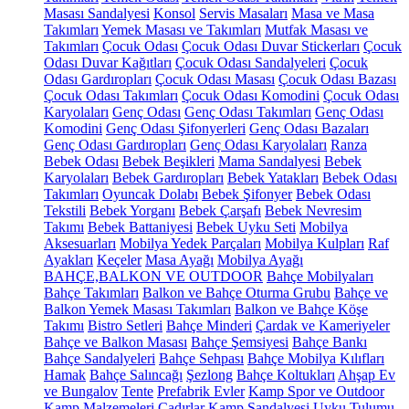
Masası Sandalyesi
Konsol
Servis Masaları
Masa ve Masa
Takımları
Yemek Masası ve Takımları
Mutfak Masası ve
Takımları
Çocuk Odası
Çocuk Odası Duvar Stickerları
Çocuk
Odası Duvar Kağıtları
Çocuk Odası Sandalyeleri
Çocuk
Odası Gardıropları
Çocuk Odası Masası
Çocuk Odası Bazası
Çocuk Odası Takımları
Çocuk Odası Komodini
Çocuk Odası
Karyolaları
Genç Odası
Genç Odası Takımları
Genç Odası
Komodini
Genç Odası Şifonyerleri
Genç Odası Bazaları
Genç Odası Gardıropları
Genç Odası Karyolaları
Ranza
Bebek Odası
Bebek Beşikleri
Mama Sandalyesi
Bebek
Karyolaları
Bebek Gardıropları
Bebek Yatakları
Bebek Odası
Takımları
Oyuncak Dolabı
Bebek Şifonyer
Bebek Odası
Tekstili
Bebek Yorganı
Bebek Çarşafı
Bebek Nevresim
Takımı
Bebek Battaniyesi
Bebek Uyku Seti
Mobilya
Aksesuarları
Mobilya Yedek Parçaları
Mobilya Kulpları
Raf
Ayakları
Keçeler
Masa Ayağı
Mobilya Ayağı
BAHÇE,BALKON VE OUTDOOR
Bahçe Mobilyaları
Bahçe Takımları
Balkon ve Bahçe Oturma Grubu
Bahçe ve
Balkon Yemek Masası Takımları
Balkon ve Bahçe Köşe
Takımı
Bistro Setleri
Bahçe Minderi
Çardak ve Kameriyeler
Bahçe ve Balkon Masası
Bahçe Şemsiyesi
Bahçe Bankı
Bahçe Sandalyeleri
Bahçe Sehpası
Bahçe Mobilya Kılıfları
Hamak
Bahçe Salıncağı
Şezlong
Bahçe Koltukları
Ahşap Ev
ve Bungalov
Tente
Prefabrik Evler
Kamp Spor ve Outdoor
Kamp Malzemeleri
Çadırlar
Kamp Sandalyesi
Uyku Tulumu