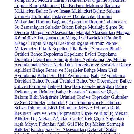
Pompası
Su Motoru
Hasat Makinesi
Dal Öğütme Makinesi
Toprak Burgu Makinesi
Dal Budama Makinesi
İlaçlama
Makineleri
Bahçe İş ve İnşaat Makineleri
Bahçe Sulama
Ürünleri
Hortumlar
Fıskiye ve Damlatıcılar
Hortum
Makaraları
Hortum Bağlantı Aparatları
Hortum Tabancaları
Su Zamanlayıcı
Sulaklar
Bidon
Bahçe Musluğu
Şişme Su
Deposu
Mangal ve Aksesuarları
Mangal Aksesuarları
Mangal
Kömürü ve Tutuşturucular
Mangal ve Barbekü
Kömürlü
Mangal
Tüplü Mangal
Elektrikli Izgara
Pürmüz
Piknik
Malzemeleri
Piknik Sepetleri
Piknik Seti
Semaver
Piknik
Örtüleri
Bahçe Depolama
Depolama Evleri
Depolama
Dolapları
Depolama Sandığı
Bahçe Aydınlatma
Dış Mekan
Aydınlatmalar
Solar Aydınlatma
Projektör ve Sensörler
Bahçe
Aplikleri
Bahçe Feneri ve Meşaleler
Bahçe Masa Üstü
Aydınlatma
Bahçe Set Üstü Aydınlatma
Bahçe Aydınlatma
Direkleri
Bahçe Peyzaj Ürünleri
Bahçe Yer Döşemeleri
Bahçe
Çit ve Bordürleri
Bahçe Filesi
Bahçe Gizleme Ağları
Bahçe
Dekorasyon Ürünleri
Bahçe Kovaları
Toprak ve Çiçek
Bakımı
Bitki Yetiştirme Ürünleri
Torf ve Topraklar
Gübreler
ve Sıvı Gübreler
Tohumlar
Çim Tohumu
Çiçek Tohumu
Sebze Tohumları
Bitki Tohumları
Meyve Tohumu
Bitki
Besinleri
Sera ve Sera Ekipmanları
Çiçek ve Bitki
İç Mekan
Bitkileri
Dış Mekan Ağaçları
Canlı Çiçek
Çiçek Soğanları
Aşılı Meyve Fidanları
Aşılı Gül
Fide
Dış Mekan Sarmaşık
Bitkileri
Kaktüs
Saksı ve Aksesuarları
Dekoratif Saksı