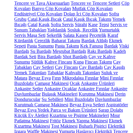
Tencere ve Tava Aksesuarları
Tencere ve Tencere Setleri
Çöp
Kovaları
Banyo Çöp Kovaları
Mutfak Çöp Kovaları
Endüstriyel Çöp Kovaları
Dolap İçi Çöp Kovaları
Sofra
Grubu
Çatal,Kaşık,Bıçak
Çatal Kaşık Bıçak Takımı
Yemek
Bıçağı
Çatal
Kaşık
Sofra Servis
Sürahi
Kase
Tepsi
Servis ve
Sunum Tabakları
Yağdanlık
Sosluk, Reçellik
Yumurtalık
Servis Maşa Seti
Şekerlik
Salata Kasesi
Peçetelik
Karaf
Kürdanlık
Çerezlik
Baharat Takımı
Bardak Altlığı
Ekmek
Sepeti
Pasta Sunumu
Pasta Takımı
Kek Fanusu
Bardak
Viski
Bardağı
Su Bardağı
Meşrubat Bardağı
Rakı Bardağı
Kadeh
Bardak Seti
Bira Bardağı
Shot Bardağı
Çay ve Kahve
Sunumu
Sütlük
Kahve Fincanı
Kupa
Fincan Takımı
Çay
Tabakları
Çay Setleri
Çay Fincanı
Çay Bardağı
Çay Kaşığı
Yemek Takımları
Tabaklar
Kahvaltı Takımları
Suluk ve
Matara
Beyaz Eşya
Fırın
Mikrodalga Fırınlar
Mini Fırınlar
Buzdolabı
Çamaşır Makinesi
Ocak
Ankastre Ürünleri
Ankastre Setler
Ankastre Ocaklar
Ankastre Fırınlar
Ankastre
Davlumbazlar
Bulaşık Makineleri
Kurutma Makinesi
Derin
Dondurucular
Su Sebilleri
Mini Buzdolabı
Davlumbazlar
Kurutmalı Çamaşır Makinesi
Beyaz Eşya Setleri
Aspiratörler
Beyaz Eşya Yedek Parça ve Bakım Ürünleri
Şarap Dolabı
Küçük Ev Aletleri
Kızartma ve Pişirme Makineleri
Mısır
Patlatma Makinesi
Fritöz
Ekmek Yapma Makinesi
Ekmek
Kızartma Makinesi
Tost Makinesi
Buharlı Pişirici
Elektrikli
Izgara
Waffle Makinesi
Yumurta Haşlayıcı
Elektrikli Tencere