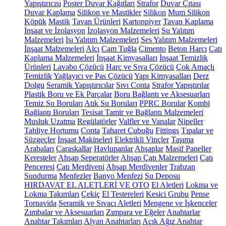
Yapıştırıcısı
Poster Duvar Kağıtları
Strafor
Duvar Çıtası
Duvar Kaplama
Silikon ve Mastikler
Silikon
Mum Silikon
Köpük
Mastik
Tavan Ürünleri
Kartonpiyer
Tavan Kaplama
İnşaat ve İzolasyon
İzolasyon Malzemeleri
Su Yalıtım
Malzemeleri
Isı Yalıtım Malzemeleri
Ses Yalıtım Malzemeleri
İnşaat Malzemeleri
Alçı
Cam Tuğla
Çimento
Beton Harcı
Çatı
Kaplama Malzemeleri
İnşaat Kimyasalları
İnşaat Temizlik
Ürünleri
Lavabo Çözücü
Harç ve Sıva Çözücü
Çok Amaçlı
Temizlik
Yağlayıcı ve Pas Çözücü
Yapı Kimyasalları
Derz
Dolgu
Seramik Yapıştırıcılar
Sıvı Conta
Strafor Yapıştırılar
Plastik Boru ve Ek Parçalar
Boru Bağlantı ve Aksesuarları
Temiz Su Boruları
Atık Su Boruları
PPRC Borular
Kombi
Bağlantı Boruları
Tesisat Tamir ve Bağlantı Malzemeleri
Musluk Uzatma
Regülatörler
Valfler ve Vanalar
Nipeller
Tahliye Hortumu
Conta
Taharet Çubuğu
Fittings
Tıpalar ve
Süzgeçler
İnşaat Makineleri
Elektrikli Vinçler
Taşıma
Arabaları
Caraskallar
Havlupanlar
Ahşaplar
Masif Paneller
Keresteler
Ahşap Seperatörler
Ahşap Çatı Malzemeleri
Çatı
Penceresi
Çatı Merdiveni
Ahşap Merdivenler
Trabzan
Sundurma
Menfezler
Banyo Menfezi
Su Deposu
HIRDAVAT EL ALETLERİ VE OTO
El Aletleri
Lokma ve
Lokma Takımları
Çekiç
El Testereleri
Kesici Grubu
Pense
Tornavida
Seramik ve Sıvacı Aletleri
Mengene ve İşkenceler
Zımbalar ve Aksesuarları
Zımpara ve Eğeler
Anahtarlar
Anahtar Takımları
Alyan Anahtarları
Açık Ağız Anahtar