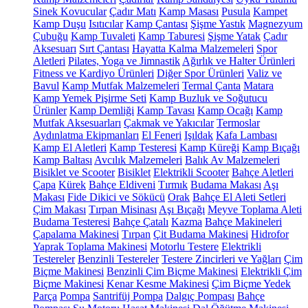
Sinek Kovucular
Çadır Matı
Kamp Masası
Pusula
Kampet
Kamp Duşu
Isıtıcılar
Kamp Çantası
Şişme Yastık
Magnezyum
Çubuğu
Kamp Tuvaleti
Kamp Taburesi
Şişme Yatak
Çadır
Aksesuarı
Sırt Çantası
Hayatta Kalma Malzemeleri
Spor
Aletleri
Pilates, Yoga ve Jimnastik
Ağırlık ve Halter Ürünleri
Fitness ve Kardiyo Ürünleri
Diğer Spor Ürünleri
Valiz ve
Bavul
Kamp Mutfak Malzemeleri
Termal Çanta
Matara
Kamp Yemek Pişirme Seti
Kamp Buzluk ve Soğutucu
Ürünler
Kamp Demliği
Kamp Tavası
Kamp Ocağı
Kamp
Mutfak Aksesuarları
Çakmak ve Yakıcılar
Termoslar
Aydınlatma Ekipmanları
El Feneri
Işıldak
Kafa Lambası
Kamp El Aletleri
Kamp Testeresi
Kamp Küreği
Kamp Bıçağı
Kamp Baltası
Avcılık Malzemeleri
Balık Av Malzemeleri
Bisiklet ve Scooter
Bisiklet
Elektrikli Scooter
Bahçe Aletleri
Çapa
Kürek
Bahçe Eldiveni
Tırmık
Budama Makası
Aşı
Makası
Fide Dikici ve Sökücü
Orak
Bahçe El Aleti Setleri
Çim Makası
Tırpan Misinası
Aşı Bıçağı
Meyve Toplama Aleti
Budama Testeresi
Bahçe Çatalı
Kazma
Bahçe Makineleri
Çapalama Makinesi
Tırpan
Çit Budama Makinesi
Hidrofor
Yaprak Toplama Makinesi
Motorlu Testere
Elektrikli
Testereler
Benzinli Testereler
Testere Zincirleri ve Yağları
Çim
Biçme Makinesi
Benzinli Çim Biçme Makinesi
Elektrikli Çim
Biçme Makinesi
Kenar Kesme Makinesi
Çim Biçme Yedek
Parça
Pompa
Santrifüj Pompa
Dalgıç Pompası
Bahçe