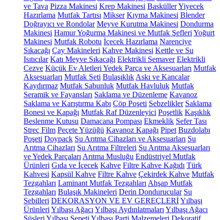
ve Tava
Pizza Makinesi
Krep Makinesi
Basküller
Yiyecek
Hazırlama
Mutfak Tartısı
Mikser
Kıyma Makinesi
Blender
Doğrayıcı ve Rondolar
Meyve Kurutma Makinesi
Dondurma
Makinesi
Hamur Yoğurma Makinesi ve Mutfak Şefleri
Yoğurt
Makinesi
Mutfak Robotu
İçecek Hazırlama
Narenciye
Sıkacağı
Çay Makineleri
Kahve Makinesi
Kettle ve Su
Isıtıcılar
Katı Meyve Sıkacağı
Elektrikli Semaver
Elektrikli
Cezve
Küçük Ev Aletleri Yedek Parça ve Aksesuarları
Mutfak
Aksesuarları
Mutfak Seti
Bulaşıklık
Askı ve Kancalar
Kaydırmaz
Mutfak Sabunluk
Mutfak Havluluk
Mutfak
Seramik ve Fayansları
Saklama ve Düzenleme
Kavanoz
Saklama ve Karıştırma Kabı
Çöp Poşeti
Sebzelikler
Saklama
Bonesi ve Kapağı
Mutfak Raf Düzenleyici
Poşetlik
Kaşıklık
Beslenme Kutusu
Damacana Pompası
Ekmeklik
Sefer Tası
Streç Film
Peçete Yüzüğü
Kavanoz Kapağı
Pipet
Buzdolabı
Poşeti
Doypack
Su Arıtma Cihazları ve Aksesuarları
Su
Arıtma Cihazları
Su Arıtma Filtreleri
Su Arıtma Aksesuarları
ve Yedek Parçaları
Arıtma Musluğu
Endüstriyel Mutfak
Ürünleri
Gıda ve İçecek
Kahve
Filtre Kahve Kağıdı
Türk
Kahvesi
Kapsül Kahve
Filtre Kahve
Çekirdek Kahve
Mutfak
Tezgahları
Laminant Mutfak Tezgahları
Ahşap Mutfak
Tezgahları
Bulaşık Makineleri
Derin Dondurucular
Su
Sebilleri
DEKORASYON VE EV GEREÇLERİ
Yılbaşı
Ürünleri
Yılbaşı Ağacı
Yılbaşı Aydınlatmaları
Yılbaşı Ağacı
Süsleri
Yılbaşı Sepeti
Yılbaşı Parti Malzemeleri
Dekoratif