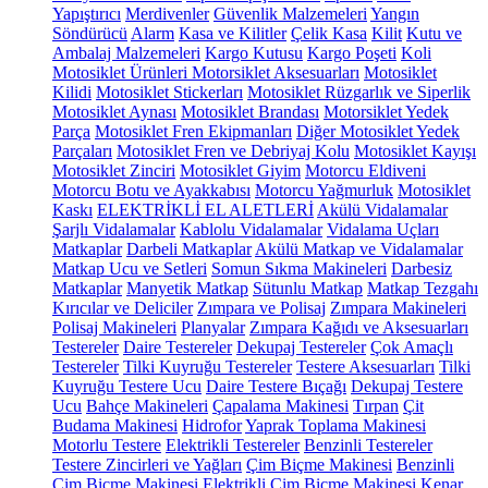
Yapıştırıcı
Merdivenler
Güvenlik Malzemeleri
Yangın
Söndürücü
Alarm
Kasa ve Kilitler
Çelik Kasa
Kilit
Kutu ve
Ambalaj Malzemeleri
Kargo Kutusu
Kargo Poşeti
Koli
Motosiklet Ürünleri
Motorsiklet Aksesuarları
Motosiklet
Kilidi
Motosiklet Stickerları
Motosiklet Rüzgarlık ve Siperlik
Motosiklet Aynası
Motosiklet Brandası
Motorsiklet Yedek
Parça
Motosiklet Fren Ekipmanları
Diğer Motosiklet Yedek
Parçaları
Motosiklet Fren ve Debriyaj Kolu
Motosiklet Kayışı
Motosiklet Zinciri
Motosiklet Giyim
Motorcu Eldiveni
Motorcu Botu ve Ayakkabısı
Motorcu Yağmurluk
Motosiklet
Kaskı
ELEKTRİKLİ EL ALETLERİ
Akülü Vidalamalar
Şarjlı Vidalamalar
Kablolu Vidalamalar
Vidalama Uçları
Matkaplar
Darbeli Matkaplar
Akülü Matkap ve Vidalamalar
Matkap Ucu ve Setleri
Somun Sıkma Makineleri
Darbesiz
Matkaplar
Manyetik Matkap
Sütunlu Matkap
Matkap Tezgahı
Kırıcılar ve Deliciler
Zımpara ve Polisaj
Zımpara Makineleri
Polisaj Makineleri
Planyalar
Zımpara Kağıdı ve Aksesuarları
Testereler
Daire Testereler
Dekupaj Testereler
Çok Amaçlı
Testereler
Tilki Kuyruğu Testereler
Testere Aksesuarları
Tilki
Kuyruğu Testere Ucu
Daire Testere Bıçağı
Dekupaj Testere
Ucu
Bahçe Makineleri
Çapalama Makinesi
Tırpan
Çit
Budama Makinesi
Hidrofor
Yaprak Toplama Makinesi
Motorlu Testere
Elektrikli Testereler
Benzinli Testereler
Testere Zincirleri ve Yağları
Çim Biçme Makinesi
Benzinli
Çim Biçme Makinesi
Elektrikli Çim Biçme Makinesi
Kenar