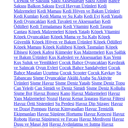
Çiçeklik ve Saksılık
Saksı Aksesuarları
Saksı Altlığı
Bahçe
Saksısı
Balkon Saksısı
Evcil Hayvan Ürünleri
Kedi
Malzemeleri
Kedi Maması
Kedi Hijyen ve Bakım Ürünleri
Kedi Kumları
Kedi Mama ve Su Kabı
Kedi Evi
Kedi Yatağı
Kedi Oyuncakları
Kedi Tuvaleti ve Aksesuarları
Kedi
Ödülleri
Kedi Tırmalaması
Kedi Vitamini
Kedi Taşıma
Çantası
Köpek Malzemeleri
Köpek Yatağı
Köpek Vitamini
Köpek Oyuncakları
Köpek Mama ve Su Kabı
Köpek
Güvenlik
Köpek Hijyen ve Bakım Ürünleri
Köpek Ödülleri
Köpek Maması
Köpek Kulübesi
Köpek Tasmaları
Köpek
Elbisesi
Köpek Kafesi
Kümesler
Kuş Malzemeleri
Kuş Sağlık
ve Bakım Ürünleri
Kuş Kafesleri ve Aksesuarları
Kuş Yemi
Kuş Suluk ve Yemlikleri
Çocuk Bahçe Oyuncakları
Kaydırak
ve Salıncak
Oyun Evleri
Çocuk Bahçe Sandalyeleri
Çocuk
Bahçe Masaları
Uçurtma
Çocuk Scooter
Çocuk Kaykay
Su
Tabancası
Şişme Oyuncaklar
Akülü Araba
Su Aktivite
Ürünleri
Şişme Havuz
Şişme Deniz Yatağı
Şişme Deniz Topu
Can Yeleği
Can Simidi ve Deniz Simidi
Şişme Deniz Kolluğu
Şişme Bot
Havuz Bonesi
Kano
Havuz Malzemeleri
Havuz
Yapı Malzemeleri
Nozul
Havuz Kenar Izgarası
Havuz Filtresi
Havuz Örtü Sistemleri
Su Perdesi
Havuz Dip Süzgeç
Havuz
ve Dozaj Pompası
Havuz Kimyasalları
Havuz Temizlik
Ekipmanları
Havuz Süpürge Hortumu
Havuz Kepçesi
Havuz
Robotu
Havuz Süpürgesi ve Fırçası
Havuz Merdiveni
Havuz
Duşu ve Masaj Jeti
Havuz Aydınlatma ve Isıtma
Havuz