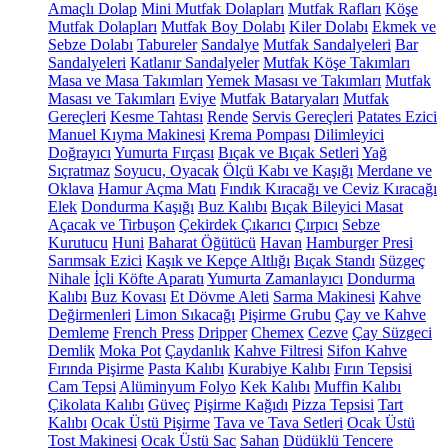
Amaçlı Dolap
Mini Mutfak Dolapları
Mutfak Rafları
Köşe
Mutfak Dolapları
Mutfak Boy Dolabı
Kiler Dolabı
Ekmek ve
Sebze Dolabı
Tabureler
Sandalye
Mutfak Sandalyeleri
Bar
Sandalyeleri
Katlanır Sandalyeler
Mutfak Köşe Takımları
Masa ve Masa Takımları
Yemek Masası ve Takımları
Mutfak
Masası ve Takımları
Eviye
Mutfak Bataryaları
Mutfak
Gereçleri
Kesme Tahtası
Rende
Servis Gereçleri
Patates Ezici
Manuel Kıyma Makinesi
Krema Pompası
Dilimleyici
Doğrayıcı
Yumurta Fırçası
Bıçak ve Bıçak Setleri
Yağ
Sıçratmaz
Soyucu, Oyacak
Ölçü Kabı ve Kaşığı
Merdane ve
Oklava
Hamur Açma Matı
Fındık Kıracağı ve Ceviz Kıracağı
Elek
Dondurma Kaşığı
Buz Kalıbı
Bıçak Bileyici Masat
Açacak ve Tirbuşon
Çekirdek Çıkarıcı
Çırpıcı
Sebze
Kurutucu
Huni
Baharat Öğütücü
Havan
Hamburger Presi
Sarımsak Ezici
Kaşık ve Kepçe Altlığı
Bıçak Standı
Süzgeç
Nihale
İçli Köfte Aparatı
Yumurta Zamanlayıcı
Dondurma
Kalıbı
Buz Kovası
Et Dövme Aleti
Sarma Makinesi
Kahve
Değirmenleri
Limon Sıkacağı
Pişirme Grubu
Çay ve Kahve
Demleme
French Press
Dripper
Chemex
Cezve
Çay Süzgeci
Demlik
Moka Pot
Çaydanlık
Kahve Filtresi
Sifon Kahve
Fırında Pişirme
Pasta Kalıbı
Kurabiye Kalıbı
Fırın Tepsisi
Cam Tepsi
Alüminyum Folyo
Kek Kalıbı
Muffin Kalıbı
Çikolata Kalıbı
Güveç
Pişirme Kağıdı
Pizza Tepsisi
Tart
Kalıbı
Ocak Üstü Pişirme
Tava ve Tava Setleri
Ocak Üstü
Tost Makinesi
Ocak Üstü Sac
Sahan
Düdüklü Tencere