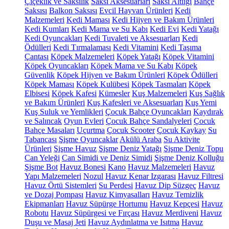
Çiçeklik ve Saksılık
Saksı Aksesuarları
Saksı Altlığı
Bahçe
Saksısı
Balkon Saksısı
Evcil Hayvan Ürünleri
Kedi
Malzemeleri
Kedi Maması
Kedi Hijyen ve Bakım Ürünleri
Kedi Kumları
Kedi Mama ve Su Kabı
Kedi Evi
Kedi Yatağı
Kedi Oyuncakları
Kedi Tuvaleti ve Aksesuarları
Kedi
Ödülleri
Kedi Tırmalaması
Kedi Vitamini
Kedi Taşıma
Çantası
Köpek Malzemeleri
Köpek Yatağı
Köpek Vitamini
Köpek Oyuncakları
Köpek Mama ve Su Kabı
Köpek
Güvenlik
Köpek Hijyen ve Bakım Ürünleri
Köpek Ödülleri
Köpek Maması
Köpek Kulübesi
Köpek Tasmaları
Köpek
Elbisesi
Köpek Kafesi
Kümesler
Kuş Malzemeleri
Kuş Sağlık
ve Bakım Ürünleri
Kuş Kafesleri ve Aksesuarları
Kuş Yemi
Kuş Suluk ve Yemlikleri
Çocuk Bahçe Oyuncakları
Kaydırak
ve Salıncak
Oyun Evleri
Çocuk Bahçe Sandalyeleri
Çocuk
Bahçe Masaları
Uçurtma
Çocuk Scooter
Çocuk Kaykay
Su
Tabancası
Şişme Oyuncaklar
Akülü Araba
Su Aktivite
Ürünleri
Şişme Havuz
Şişme Deniz Yatağı
Şişme Deniz Topu
Can Yeleği
Can Simidi ve Deniz Simidi
Şişme Deniz Kolluğu
Şişme Bot
Havuz Bonesi
Kano
Havuz Malzemeleri
Havuz
Yapı Malzemeleri
Nozul
Havuz Kenar Izgarası
Havuz Filtresi
Havuz Örtü Sistemleri
Su Perdesi
Havuz Dip Süzgeç
Havuz
ve Dozaj Pompası
Havuz Kimyasalları
Havuz Temizlik
Ekipmanları
Havuz Süpürge Hortumu
Havuz Kepçesi
Havuz
Robotu
Havuz Süpürgesi ve Fırçası
Havuz Merdiveni
Havuz
Duşu ve Masaj Jeti
Havuz Aydınlatma ve Isıtma
Havuz