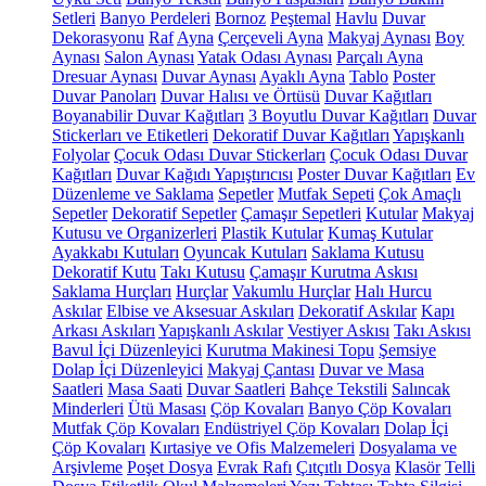
Setleri
Banyo Perdeleri
Bornoz
Peştemal
Havlu
Duvar
Dekorasyonu
Raf
Ayna
Çerçeveli Ayna
Makyaj Aynası
Boy
Aynası
Salon Aynası
Yatak Odası Aynası
Parçalı Ayna
Dresuar Aynası
Duvar Aynası
Ayaklı Ayna
Tablo
Poster
Duvar Panoları
Duvar Halısı ve Örtüsü
Duvar Kağıtları
Boyanabilir Duvar Kağıtları
3 Boyutlu Duvar Kağıtları
Duvar
Stickerları ve Etiketleri
Dekoratif Duvar Kağıtları
Yapışkanlı
Folyolar
Çocuk Odası Duvar Stickerları
Çocuk Odası Duvar
Kağıtları
Duvar Kağıdı Yapıştırıcısı
Poster Duvar Kağıtları
Ev
Düzenleme ve Saklama
Sepetler
Mutfak Sepeti
Çok Amaçlı
Sepetler
Dekoratif Sepetler
Çamaşır Sepetleri
Kutular
Makyaj
Kutusu ve Organizerleri
Plastik Kutular
Kumaş Kutular
Ayakkabı Kutuları
Oyuncak Kutuları
Saklama Kutusu
Dekoratif Kutu
Takı Kutusu
Çamaşır Kurutma Askısı
Saklama Hurçları
Hurçlar
Vakumlu Hurçlar
Halı Hurcu
Askılar
Elbise ve Aksesuar Askıları
Dekoratif Askılar
Kapı
Arkası Askıları
Yapışkanlı Askılar
Vestiyer Askısı
Takı Askısı
Bavul İçi Düzenleyici
Kurutma Makinesi Topu
Şemsiye
Dolap İçi Düzenleyici
Makyaj Çantası
Duvar ve Masa
Saatleri
Masa Saati
Duvar Saatleri
Bahçe Tekstili
Salıncak
Minderleri
Ütü Masası
Çöp Kovaları
Banyo Çöp Kovaları
Mutfak Çöp Kovaları
Endüstriyel Çöp Kovaları
Dolap İçi
Çöp Kovaları
Kırtasiye ve Ofis Malzemeleri
Dosyalama ve
Arşivleme
Poşet Dosya
Evrak Rafı
Çıtçıtlı Dosya
Klasör
Telli