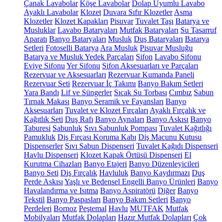
Çanak Lavabolar
Köşe Lavabolar
Dolap Uyumlu Lavabo
Ayaklı Lavabolar
Klozet
Duvara Sıfır Klozetler
Asma
Klozetler
Klozet Kapakları
Pisuvar
Tuvalet Taşı
Batarya ve
Musluklar
Lavabo Bataryaları
Mutfak Bataryaları
Su Tasarruf
Aparatı
Banyo Bataryaları
Musluk
Duş Bataryaları
Batarya
Setleri
Fotoselli Batarya
Ara Musluk
Pisuvar Musluğu
Batarya ve Musluk Yedek Parçaları
Sifon
Lavabo Sifonu
Eviye Sifonu
Yer Sifonu
Sifon Aksesuarları ve Parçaları
Rezervuar ve Aksesuarları
Rezervuar Kumanda Paneli
Rezervuar Seti
Rezervuar İç Takımı
Banyo Bakım Setleri
Yara Bandı
Lif ve Süngerler
Sıcak Su Torbası
Cımbız
Sabun
Tırnak Makası
Banyo Seramik ve Fayansları
Banyo
Aksesuarları
Tuvalet ve Klozet Fırçaları
Ayaklı Fırçalık ve
Kağıtlık Seti
Duş Rafı
Banyo Aynaları
Banyo Askısı
Banyo
Taburesi
Sabunluk
Sıvı Sabunluk Pompası
Tuvalet Kağıtlığı
Pamukluk
Diş Fırçası Koruma Kabı
Diş Macunu Kutusu
Dispenserler
Sıvı Sabun Dispenseri
Tuvalet Kağıdı Dispenseri
Havlu Dispenseri
Klozet Kapak Örtüsü Dispenseri
El
Kurutma Cihazları
Banyo Etajeri
Banyo Düzenleyicileri
Banyo Seti
Diş Fırçalık
Havluluk
Banyo Kaydırmazı
Duş
Perde Askısı
Yaşlı ve Bedensel Engelli Banyo Ürünleri
Banyo
Havalandırma ve Isıtma
Banyo Aspiratörü
Diğer
Banyo
Tekstil
Banyo Paspasları
Banyo Bakım Setleri
Banyo
Perdeleri
Bornoz
Peştemal
Havlu
MUTFAK
Mutfak
Mobilyaları
Mutfak Dolapları
Hazır Mutfak Dolapları
Çok