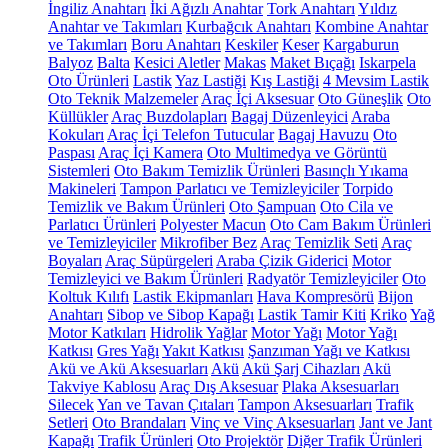
İngiliz Anahtarı
İki Ağızlı Anahtar
Tork Anahtarı
Yıldız
Anahtar ve Takımları
Kurbağcık Anahtarı
Kombine Anahtar
ve Takımları
Boru Anahtarı
Keskiler
Keser
Kargaburun
Balyoz
Balta
Kesici Aletler
Makas
Maket Bıçağı
Iskarpela
Oto Ürünleri
Lastik
Yaz Lastiği
Kış Lastiği
4 Mevsim Lastik
Oto Teknik Malzemeler
Araç İçi Aksesuar
Oto Güneşlik
Oto
Küllükler
Araç Buzdolapları
Bagaj Düzenleyici
Araba
Kokuları
Araç İçi Telefon Tutucular
Bagaj Havuzu
Oto
Paspası
Araç İçi Kamera
Oto Multimedya ve Görüntü
Sistemleri
Oto Bakım Temizlik Ürünleri
Basınçlı Yıkama
Makineleri
Tampon Parlatıcı ve Temizleyiciler
Torpido
Temizlik ve Bakım Ürünleri
Oto Şampuan
Oto Cila ve
Parlatıcı Ürünleri
Polyester Macun
Oto Cam Bakım Ürünleri
ve Temizleyiciler
Mikrofiber Bez
Araç Temizlik Seti
Araç
Boyaları
Araç Süpürgeleri
Araba Çizik Giderici
Motor
Temizleyici ve Bakım Ürünleri
Radyatör Temizleyiciler
Oto
Koltuk Kılıfı
Lastik Ekipmanları
Hava Kompresörü
Bijon
Anahtarı
Sibop ve Sibop Kapağı
Lastik Tamir Kiti
Kriko
Yağ
Motor Katkıları
Hidrolik Yağlar
Motor Yağı
Motor Yağı
Katkısı
Gres Yağı
Yakıt Katkısı
Şanzıman Yağı ve Katkısı
Akü ve Akü Aksesuarları
Akü
Akü Şarj Cihazları
Akü
Takviye Kablosu
Araç Dış Aksesuar
Plaka Aksesuarları
Silecek
Yan ve Tavan Çıtaları
Tampon Aksesuarları
Trafik
Setleri
Oto Brandaları
Vinç ve Vinç Aksesuarları
Jant ve Jant
Kapağı
Trafik Ürünleri
Oto Projektör
Diğer Trafik Ürünleri