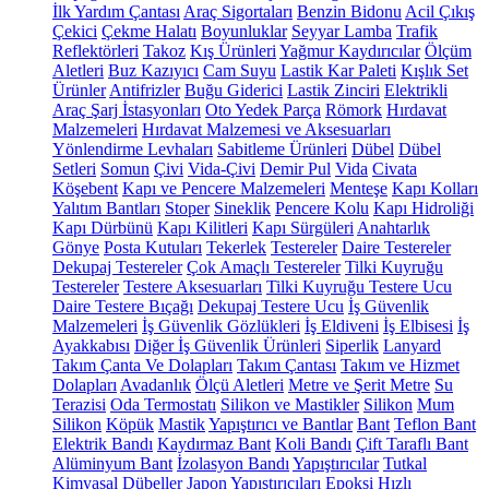
İlk Yardım Çantası
Araç Sigortaları
Benzin Bidonu
Acil Çıkış
Çekici
Çekme Halatı
Boyunluklar
Seyyar Lamba
Trafik
Reflektörleri
Takoz
Kış Ürünleri
Yağmur Kaydırıcılar
Ölçüm
Aletleri
Buz Kazıyıcı
Cam Suyu
Lastik Kar Paleti
Kışlık Set
Ürünler
Antifrizler
Buğu Giderici
Lastik Zinciri
Elektrikli
Araç Şarj İstasyonları
Oto Yedek Parça
Römork
Hırdavat
Malzemeleri
Hırdavat Malzemesi ve Aksesuarları
Yönlendirme Levhaları
Sabitleme Ürünleri
Dübel
Dübel
Setleri
Somun
Çivi
Vida-Çivi
Demir Pul
Vida
Civata
Köşebent
Kapı ve Pencere Malzemeleri
Menteşe
Kapı Kolları
Yalıtım Bantları
Stoper
Sineklik
Pencere Kolu
Kapı Hidroliği
Kapı Dürbünü
Kapı Kilitleri
Kapı Sürgüleri
Anahtarlık
Gönye
Posta Kutuları
Tekerlek
Testereler
Daire Testereler
Dekupaj Testereler
Çok Amaçlı Testereler
Tilki Kuyruğu
Testereler
Testere Aksesuarları
Tilki Kuyruğu Testere Ucu
Daire Testere Bıçağı
Dekupaj Testere Ucu
İş Güvenlik
Malzemeleri
İş Güvenlik Gözlükleri
İş Eldiveni
İş Elbisesi
İş
Ayakkabısı
Diğer İş Güvenlik Ürünleri
Siperlik
Lanyard
Takım Çanta Ve Dolapları
Takım Çantası
Takım ve Hizmet
Dolapları
Avadanlık
Ölçü Aletleri
Metre ve Şerit Metre
Su
Terazisi
Oda Termostatı
Silikon ve Mastikler
Silikon
Mum
Silikon
Köpük
Mastik
Yapıştırıcı ve Bantlar
Bant
Teflon Bant
Elektrik Bandı
Kaydırmaz Bant
Koli Bandı
Çift Taraflı Bant
Alüminyum Bant
İzolasyon Bandı
Yapıştırıcılar
Tutkal
Kimyasal Dübeller
Japon Yapıştırıcıları
Epoksi
Hızlı