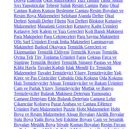
Dosya
Etiketlik
Okul Malzemeleri
Yazı Tahtası
Tahta Silgisi
Sıvı Yapıştırıcılar
Tebeşir
Suluk
Resim Çantası
Pano
Okul
Çantası
Kalem Kutusu
Beslenme Çantası
Resim Boyaları ve
Resim Boya Malzemeleri
Selobant
Ajanda
Defter
Okul
Defteri
Spiralli Defter
Fihrist
Not Defteri
Bloknot
Kırtasiye
Malzemeleri
Masaüstü Gereçleri
Kırtasiye Kağıt Ürünleri
Kırtasiye Seti
Kalem ve Yazı Gereçleri
Koli Bandı Makinesi
Para Makineleri
Para Çekmeceleri
Para Sayma Makineleri
Ofis Sarf Ürünleri
Evrak İmha Makineleri
Laminasyon
Makineleri
Barkod Okuyucu
Temizlik Gereçleri ve
Ekipmanları
Temizlik Eldiveni
Temizlik Kovası
Temizlik,
Ovma Teli
Tüy Toplama Ürünleri
Faraş
Çekpas
Fırça ve
Süpürge
Temizlik Bezleri
Temizlik Süngeri
Paspas ve Mop
Kâğıt Havlu
Tuvalet Kağıdı
Islak Mendil
Ev Temizlik
Malzemeleri
Tuvalet Temizleyici
Yüzey Temizleyiciler
Yağ,
Kireç ve Pas Çözücüler
Çubuklu Oda Kokusu
Oda Kokusu
Halı Temizleyiciler
Ahşap Temizleyiciler ve Bakım Ürünleri
Cam ve Parlak Yüzey Temizleyiciler
Mutfak ve Banyo
Temizleyiciler
Bulaşık Makinesi Deterjanı
Yumuşatıcı
Çamaşır Deterjanı
Elde Bulaşık Deterjanı
Çamaşır Leke
Çıkarıcılar
Kolonya
Pazar Arabası ve Çantası
Eğlence
Ürünleri
Parti Malzemeleri
Puzzle
Hobi Malzemeleri
Hobi
Boya ve Resim Malzemeleri
Ahşap Boyaları
Akrilik Boyalar
Sulu Boya
Yağlı Boya Seti
Eskitme Boyası
Cam ve Seramik
Boyaları
Metalik Boya
Şövale
Kumaş Boyaları
Resim Fırçası