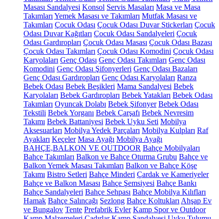
Masası Sandalyesi
Konsol
Servis Masaları
Masa ve Masa
Takımları
Yemek Masası ve Takımları
Mutfak Masası ve
Takımları
Çocuk Odası
Çocuk Odası Duvar Stickerları
Çocuk
Odası Duvar Kağıtları
Çocuk Odası Sandalyeleri
Çocuk
Odası Gardıropları
Çocuk Odası Masası
Çocuk Odası Bazası
Çocuk Odası Takımları
Çocuk Odası Komodini
Çocuk Odası
Karyolaları
Genç Odası
Genç Odası Takımları
Genç Odası
Komodini
Genç Odası Şifonyerleri
Genç Odası Bazaları
Genç Odası Gardıropları
Genç Odası Karyolaları
Ranza
Bebek Odası
Bebek Beşikleri
Mama Sandalyesi
Bebek
Karyolaları
Bebek Gardıropları
Bebek Yatakları
Bebek Odası
Takımları
Oyuncak Dolabı
Bebek Şifonyer
Bebek Odası
Tekstili
Bebek Yorganı
Bebek Çarşafı
Bebek Nevresim
Takımı
Bebek Battaniyesi
Bebek Uyku Seti
Mobilya
Aksesuarları
Mobilya Yedek Parçaları
Mobilya Kulpları
Raf
Ayakları
Keçeler
Masa Ayağı
Mobilya Ayağı
BAHÇE,BALKON VE OUTDOOR
Bahçe Mobilyaları
Bahçe Takımları
Balkon ve Bahçe Oturma Grubu
Bahçe ve
Balkon Yemek Masası Takımları
Balkon ve Bahçe Köşe
Takımı
Bistro Setleri
Bahçe Minderi
Çardak ve Kameriyeler
Bahçe ve Balkon Masası
Bahçe Şemsiyesi
Bahçe Bankı
Bahçe Sandalyeleri
Bahçe Sehpası
Bahçe Mobilya Kılıfları
Hamak
Bahçe Salıncağı
Şezlong
Bahçe Koltukları
Ahşap Ev
ve Bungalov
Tente
Prefabrik Evler
Kamp Spor ve Outdoor
Kamp Malzemeleri
Çadırlar
Kamp Sandalyesi
Uyku Tulumu