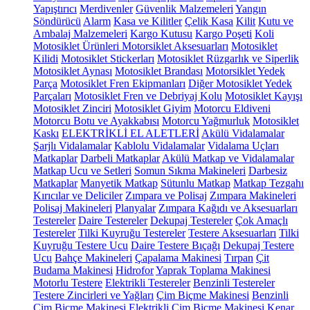
Yapıştırıcı
Merdivenler
Güvenlik Malzemeleri
Yangın
Söndürücü
Alarm
Kasa ve Kilitler
Çelik Kasa
Kilit
Kutu ve
Ambalaj Malzemeleri
Kargo Kutusu
Kargo Poşeti
Koli
Motosiklet Ürünleri
Motorsiklet Aksesuarları
Motosiklet
Kilidi
Motosiklet Stickerları
Motosiklet Rüzgarlık ve Siperlik
Motosiklet Aynası
Motosiklet Brandası
Motorsiklet Yedek
Parça
Motosiklet Fren Ekipmanları
Diğer Motosiklet Yedek
Parçaları
Motosiklet Fren ve Debriyaj Kolu
Motosiklet Kayışı
Motosiklet Zinciri
Motosiklet Giyim
Motorcu Eldiveni
Motorcu Botu ve Ayakkabısı
Motorcu Yağmurluk
Motosiklet
Kaskı
ELEKTRİKLİ EL ALETLERİ
Akülü Vidalamalar
Şarjlı Vidalamalar
Kablolu Vidalamalar
Vidalama Uçları
Matkaplar
Darbeli Matkaplar
Akülü Matkap ve Vidalamalar
Matkap Ucu ve Setleri
Somun Sıkma Makineleri
Darbesiz
Matkaplar
Manyetik Matkap
Sütunlu Matkap
Matkap Tezgahı
Kırıcılar ve Deliciler
Zımpara ve Polisaj
Zımpara Makineleri
Polisaj Makineleri
Planyalar
Zımpara Kağıdı ve Aksesuarları
Testereler
Daire Testereler
Dekupaj Testereler
Çok Amaçlı
Testereler
Tilki Kuyruğu Testereler
Testere Aksesuarları
Tilki
Kuyruğu Testere Ucu
Daire Testere Bıçağı
Dekupaj Testere
Ucu
Bahçe Makineleri
Çapalama Makinesi
Tırpan
Çit
Budama Makinesi
Hidrofor
Yaprak Toplama Makinesi
Motorlu Testere
Elektrikli Testereler
Benzinli Testereler
Testere Zincirleri ve Yağları
Çim Biçme Makinesi
Benzinli
Çim Biçme Makinesi
Elektrikli Çim Biçme Makinesi
Kenar