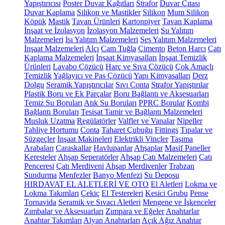
Yapıştırıcısı
Poster Duvar Kağıtları
Strafor
Duvar Çıtası
Duvar Kaplama
Silikon ve Mastikler
Silikon
Mum Silikon
Köpük
Mastik
Tavan Ürünleri
Kartonpiyer
Tavan Kaplama
İnşaat ve İzolasyon
İzolasyon Malzemeleri
Su Yalıtım
Malzemeleri
Isı Yalıtım Malzemeleri
Ses Yalıtım Malzemeleri
İnşaat Malzemeleri
Alçı
Cam Tuğla
Çimento
Beton Harcı
Çatı
Kaplama Malzemeleri
İnşaat Kimyasalları
İnşaat Temizlik
Ürünleri
Lavabo Çözücü
Harç ve Sıva Çözücü
Çok Amaçlı
Temizlik
Yağlayıcı ve Pas Çözücü
Yapı Kimyasalları
Derz
Dolgu
Seramik Yapıştırıcılar
Sıvı Conta
Strafor Yapıştırılar
Plastik Boru ve Ek Parçalar
Boru Bağlantı ve Aksesuarları
Temiz Su Boruları
Atık Su Boruları
PPRC Borular
Kombi
Bağlantı Boruları
Tesisat Tamir ve Bağlantı Malzemeleri
Musluk Uzatma
Regülatörler
Valfler ve Vanalar
Nipeller
Tahliye Hortumu
Conta
Taharet Çubuğu
Fittings
Tıpalar ve
Süzgeçler
İnşaat Makineleri
Elektrikli Vinçler
Taşıma
Arabaları
Caraskallar
Havlupanlar
Ahşaplar
Masif Paneller
Keresteler
Ahşap Seperatörler
Ahşap Çatı Malzemeleri
Çatı
Penceresi
Çatı Merdiveni
Ahşap Merdivenler
Trabzan
Sundurma
Menfezler
Banyo Menfezi
Su Deposu
HIRDAVAT EL ALETLERİ VE OTO
El Aletleri
Lokma ve
Lokma Takımları
Çekiç
El Testereleri
Kesici Grubu
Pense
Tornavida
Seramik ve Sıvacı Aletleri
Mengene ve İşkenceler
Zımbalar ve Aksesuarları
Zımpara ve Eğeler
Anahtarlar
Anahtar Takımları
Alyan Anahtarları
Açık Ağız Anahtar