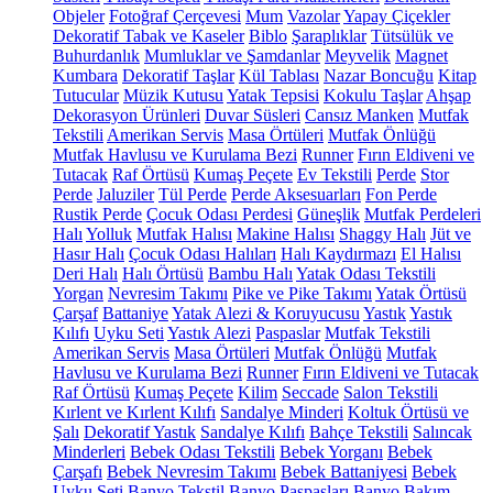
Objeler
Fotoğraf Çerçevesi
Mum
Vazolar
Yapay Çiçekler
Dekoratif Tabak ve Kaseler
Biblo
Şaraplıklar
Tütsülük ve
Buhurdanlık
Mumluklar ve Şamdanlar
Meyvelik
Magnet
Kumbara
Dekoratif Taşlar
Kül Tablası
Nazar Boncuğu
Kitap
Tutucular
Müzik Kutusu
Yatak Tepsisi
Kokulu Taşlar
Ahşap
Dekorasyon Ürünleri
Duvar Süsleri
Cansız Manken
Mutfak
Tekstili
Amerikan Servis
Masa Örtüleri
Mutfak Önlüğü
Mutfak Havlusu ve Kurulama Bezi
Runner
Fırın Eldiveni ve
Tutacak
Raf Örtüsü
Kumaş Peçete
Ev Tekstili
Perde
Stor
Perde
Jaluziler
Tül Perde
Perde Aksesuarları
Fon Perde
Rustik Perde
Çocuk Odası Perdesi
Güneşlik
Mutfak Perdeleri
Halı
Yolluk
Mutfak Halısı
Makine Halısı
Shaggy Halı
Jüt ve
Hasır Halı
Çocuk Odası Halıları
Halı Kaydırmazı
El Halısı
Deri Halı
Halı Örtüsü
Bambu Halı
Yatak Odası Tekstili
Yorgan
Nevresim Takımı
Pike ve Pike Takımı
Yatak Örtüsü
Çarşaf
Battaniye
Yatak Alezi & Koruyucusu
Yastık
Yastık
Kılıfı
Uyku Seti
Yastık Alezi
Paspaslar
Mutfak Tekstili
Amerikan Servis
Masa Örtüleri
Mutfak Önlüğü
Mutfak
Havlusu ve Kurulama Bezi
Runner
Fırın Eldiveni ve Tutacak
Raf Örtüsü
Kumaş Peçete
Kilim
Seccade
Salon Tekstili
Kırlent ve Kırlent Kılıfı
Sandalye Minderi
Koltuk Örtüsü ve
Şalı
Dekoratif Yastık
Sandalye Kılıfı
Bahçe Tekstili
Salıncak
Minderleri
Bebek Odası Tekstili
Bebek Yorganı
Bebek
Çarşafı
Bebek Nevresim Takımı
Bebek Battaniyesi
Bebek
Uyku Seti
Banyo Tekstil
Banyo Paspasları
Banyo Bakım