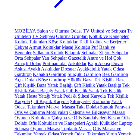
MOBİLYA
Salon ve Oturma Odası
TV Ünitesi ve Sehpası
Tv
Üniteleri
TV Sehpası
Oturma Grupları
Koltuk ve Kanepeler
Koltuk Takımları
Köşe Koltuklar
Tekli Koltuk ve Berjerler
Çekyat
Armut Koltuklar
Masaj Koltuğu
Puf
Bank ve
Benchler
Sallanan Koltuk
Kitaplık
Sehpalar
Zigon Sehpalar
Orta Sehpalar
Yan Sehpalar
Gazetelik
Antre ve Hol
Çok
Amaçlı Dolap
Portmantolar
Askılıklar
Kapı Askısı
Duvar
Askısı
Ayaklı Askılıklar
Dresuar
Ayakkabılık
Yatak Odası
Gardırop
Kapaklı Gardırop
Sürgülü Gardırop
Bez Gardırop
Açık Dolap
Köşe Gardırop
Yüklük
Baza
Tek Kişilik Baza
Çift Kişilik Baza
Yatak Başlığı
Çift Kişilik Yatak Başlığı
Tek
Kişilik Yatak Başlığı
Yatak
Çift Kişilik Yatak
Tek Kişilik
Yatak
Hasta Yatağı
Yatak Pedi & Şiltesi
Karyola
Tek Kişilik
Karyola
Çift Kişilik Karyola
Şifonyerler
Komodin
Yatak
Odası Takımları
Makyaj Masası
Takı Dolabı
Sandık
Paravan
Ofis ve Çalışma Mobilyaları
Çalışma ve Bilgisayar Masası
Oyuncu Koltukları
Çalışma ve Ofis Sandalyeleri
Keson
Ofis
Dolabı
Ofis Koltukları ve Kanepeleri
Ayaklı Küllükler
Laptop
Sehpası
Oyuncu Masası
Toplantı Masası
Ofis Masası ve
Takımları
Yemek Odası
Yemek Odası Takımları
Vitrin
Yemek