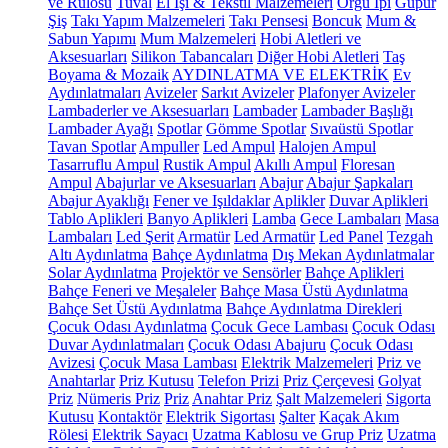
ve Rulosu
Tuval
El İşi & Tekstil Malzemeleri
Örgü İpi
Güpür
Şiş
Takı Yapım Malzemeleri
Takı Pensesi
Boncuk
Mum &
Sabun Yapımı
Mum Malzemeleri
Hobi Aletleri ve
Aksesuarları
Silikon Tabancaları
Diğer Hobi Aletleri
Taş
Boyama & Mozaik
AYDINLATMA VE ELEKTRİK
Ev
Aydınlatmaları
Avizeler
Sarkıt Avizeler
Plafonyer Avizeler
Lambaderler ve Aksesuarları
Lambader
Lambader Başlığı
Lambader Ayağı
Spotlar
Gömme Spotlar
Sıvaüstü Spotlar
Tavan Spotlar
Ampuller
Led Ampul
Halojen Ampul
Tasarruflu Ampul
Rustik Ampul
Akıllı Ampul
Floresan
Ampul
Abajurlar ve Aksesuarları
Abajur
Abajur Şapkaları
Abajur Ayaklığı
Fener ve Işıldaklar
Aplikler
Duvar Aplikleri
Tablo Aplikleri
Banyo Aplikleri
Lamba
Gece Lambaları
Masa
Lambaları
Led Şerit
Armatür
Led Armatür
Led Panel
Tezgah
Altı Aydınlatma
Bahçe Aydınlatma
Dış Mekan Aydınlatmalar
Solar Aydınlatma
Projektör ve Sensörler
Bahçe Aplikleri
Bahçe Feneri ve Meşaleler
Bahçe Masa Üstü Aydınlatma
Bahçe Set Üstü Aydınlatma
Bahçe Aydınlatma Direkleri
Çocuk Odası Aydınlatma
Çocuk Gece Lambası
Çocuk Odası
Duvar Aydınlatmaları
Çocuk Odası Abajuru
Çocuk Odası
Avizesi
Çocuk Masa Lambası
Elektrik Malzemeleri
Priz ve
Anahtarlar
Priz Kutusu
Telefon Prizi
Priz Çerçevesi
Golyat
Priz
Nümeris Priz
Priz
Anahtar Priz
Şalt Malzemeleri
Sigorta
Kutusu
Kontaktör
Elektrik Sigortası
Şalter
Kaçak Akım
Rölesi
Elektrik Sayacı
Uzatma Kablosu ve Grup Priz
Uzatma