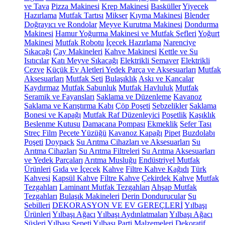
ve Tava
Pizza Makinesi
Krep Makinesi
Basküller
Yiyecek
Hazırlama
Mutfak Tartısı
Mikser
Kıyma Makinesi
Blender
Doğrayıcı ve Rondolar
Meyve Kurutma Makinesi
Dondurma
Makinesi
Hamur Yoğurma Makinesi ve Mutfak Şefleri
Yoğurt
Makinesi
Mutfak Robotu
İçecek Hazırlama
Narenciye
Sıkacağı
Çay Makineleri
Kahve Makinesi
Kettle ve Su
Isıtıcılar
Katı Meyve Sıkacağı
Elektrikli Semaver
Elektrikli
Cezve
Küçük Ev Aletleri Yedek Parça ve Aksesuarları
Mutfak
Aksesuarları
Mutfak Seti
Bulaşıklık
Askı ve Kancalar
Kaydırmaz
Mutfak Sabunluk
Mutfak Havluluk
Mutfak
Seramik ve Fayansları
Saklama ve Düzenleme
Kavanoz
Saklama ve Karıştırma Kabı
Çöp Poşeti
Sebzelikler
Saklama
Bonesi ve Kapağı
Mutfak Raf Düzenleyici
Poşetlik
Kaşıklık
Beslenme Kutusu
Damacana Pompası
Ekmeklik
Sefer Tası
Streç Film
Peçete Yüzüğü
Kavanoz Kapağı
Pipet
Buzdolabı
Poşeti
Doypack
Su Arıtma Cihazları ve Aksesuarları
Su
Arıtma Cihazları
Su Arıtma Filtreleri
Su Arıtma Aksesuarları
ve Yedek Parçaları
Arıtma Musluğu
Endüstriyel Mutfak
Ürünleri
Gıda ve İçecek
Kahve
Filtre Kahve Kağıdı
Türk
Kahvesi
Kapsül Kahve
Filtre Kahve
Çekirdek Kahve
Mutfak
Tezgahları
Laminant Mutfak Tezgahları
Ahşap Mutfak
Tezgahları
Bulaşık Makineleri
Derin Dondurucular
Su
Sebilleri
DEKORASYON VE EV GEREÇLERİ
Yılbaşı
Ürünleri
Yılbaşı Ağacı
Yılbaşı Aydınlatmaları
Yılbaşı Ağacı
Süsleri
Yılbaşı Sepeti
Yılbaşı Parti Malzemeleri
Dekoratif