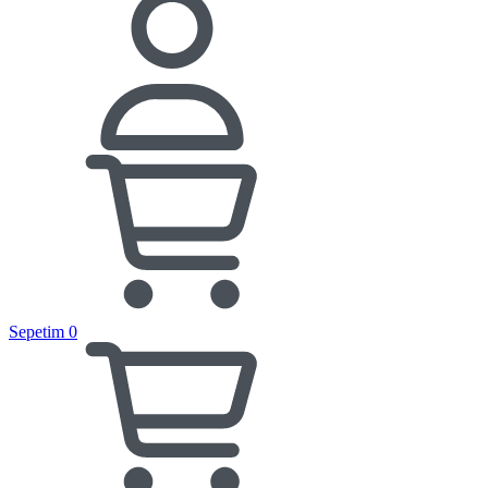
Sepetim
0