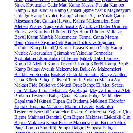
Sinek Kovucular
Çadır Matı
Kamp Masası
Pusula
Kampet
Kamp Duşu
Isıtıcılar
Kamp Çantası
Şişme Yastık
Magnezyum
Çubuğu
Kamp Tuvaleti
Kamp Taburesi
Şişme Yatak
Çadır
Aksesuarı
Sırt Çantası
Hayatta Kalma Malzemeleri
Spor
Aletleri
Pilates, Yoga ve Jimnastik
Ağırlık ve Halter Ürünleri
Fitness ve Kardiyo Ürünleri
Diğer Spor Ürünleri
Valiz ve
Bavul
Kamp Mutfak Malzemeleri
Termal Çanta
Matara
Kamp Yemek Pişirme Seti
Kamp Buzluk ve Soğutucu
Ürünler
Kamp Demliği
Kamp Tavası
Kamp Ocağı
Kamp
Mutfak Aksesuarları
Çakmak ve Yakıcılar
Termoslar
Aydınlatma Ekipmanları
El Feneri
Işıldak
Kafa Lambası
Kamp El Aletleri
Kamp Testeresi
Kamp Küreği
Kamp Bıçağı
Kamp Baltası
Avcılık Malzemeleri
Balık Av Malzemeleri
Bisiklet ve Scooter
Bisiklet
Elektrikli Scooter
Bahçe Aletleri
Çapa
Kürek
Bahçe Eldiveni
Tırmık
Budama Makası
Aşı
Makası
Fide Dikici ve Sökücü
Orak
Bahçe El Aleti Setleri
Çim Makası
Tırpan Misinası
Aşı Bıçağı
Meyve Toplama Aleti
Budama Testeresi
Bahçe Çatalı
Kazma
Bahçe Makineleri
Çapalama Makinesi
Tırpan
Çit Budama Makinesi
Hidrofor
Yaprak Toplama Makinesi
Motorlu Testere
Elektrikli
Testereler
Benzinli Testereler
Testere Zincirleri ve Yağları
Çim
Biçme Makinesi
Benzinli Çim Biçme Makinesi
Elektrikli Çim
Biçme Makinesi
Kenar Kesme Makinesi
Çim Biçme Yedek
Parça
Pompa
Santrifüj Pompa
Dalgıç Pompası
Bahçe