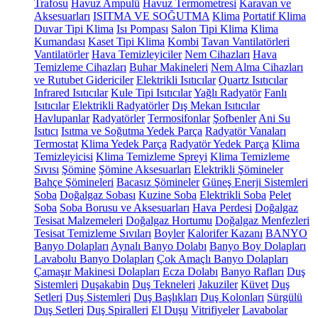
Trafosu
Havuz Ampulü
Havuz Termometresi
Karavan ve
Aksesuarları
ISITMA VE SOĞUTMA
Klima
Portatif Klima
Duvar Tipi Klima
Isı Pompası
Salon Tipi Klima
Klima
Kumandası
Kaset Tipi Klima
Kombi
Tavan Vantilatörleri
Vantilatörler
Hava Temizleyiciler
Nem Cihazları
Hava
Temizleme Cihazları
Buhar Makineleri
Nem Alma Cihazları
ve Rutubet Gidericiler
Elektrikli Isıtıcılar
Quartz Isıtıcılar
Infrared Isıtıcılar
Kule Tipi Isıtıcılar
Yağlı Radyatör
Fanlı
Isıtıcılar
Elektrikli Radyatörler
Dış Mekan Isıtıcılar
Havlupanlar
Radyatörler
Termosifonlar
Şofbenler
Ani Su
Isıtıcı
Isıtma ve Soğutma Yedek Parça
Radyatör Vanaları
Termostat
Klima Yedek Parça
Radyatör Yedek Parça
Klima
Temizleyicisi
Klima Temizleme Spreyi
Klima Temizleme
Sıvısı
Şömine
Şömine Aksesuarları
Elektrikli Şömineler
Bahçe Şömineleri
Bacasız Şömineler
Güneş Enerji Sistemleri
Soba
Doğalgaz Sobası
Kuzine Soba
Elektrikli Soba
Pelet
Soba
Soba Borusu ve Aksesuarları
Hava Perdesi
Doğalgaz
Tesisat Malzemeleri
Doğalgaz Hortumu
Doğalgaz Menfezleri
Tesisat Temizleme Sıvıları
Boyler
Kalorifer Kazanı
BANYO
Banyo Dolapları
Aynalı Banyo Dolabı
Banyo Boy Dolapları
Lavabolu Banyo Dolapları
Çok Amaçlı Banyo Dolapları
Çamaşır Makinesi Dolapları
Ecza Dolabı
Banyo Rafları
Duş
Sistemleri
Duşakabin
Duş Tekneleri
Jakuziler
Küvet
Duş
Setleri
Duş Sistemleri
Duş Başlıkları
Duş Kolonları
Sürgülü
Duş Setleri
Duş Spiralleri
El Duşu
Vitrifiyeler
Lavabolar