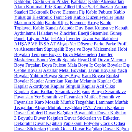
Kabloları
Çoklu Grup Prizleri
Kablolar
Kablo Aksesuarları
Akım Korumalı Priz
Kapı Zilleri
Pil ve Şarj Cihazları
Zaman
Saatleri
Elektronik Devre Elemanı
Fiş
Kablo Pabucu
Kablo
Yüksüğü
Elektronik Tamir Seti
Kablo Düzenleyiciler
Susta
Makaron Kablo
Kablo Klipsi
Klemens
Kroşe
Kablo
Toplayıcı
Kablo Kanalı
Adaptör
Duy
Buat Kutusu ve Kapağı
Aydınlatma Halatları ve Zincirleri
Enerji Sistemleri
Güneş
Paneli
Lityum Akü
Jel Akü
İnverter
Tavan Vantilatörleri
AHŞAP VE İNŞAAT
Ahşap Yer Döşeme
Parke
Parke Profil
ve Aksesuarları
Süpürgelik
Boya ve Boya Malzemeleri
Hobi
Boyaları
Tempare Boyası
Boya Malzemeleri
Tinerler
Maskeleme Bandı
Vernik
Spatula
Hışır Örtü
Duvar Macunu
Boya Fırçaları
Boya Rulosu
Mala
Boya
İç Cephe Boyalar
Dış
Cephe Boyalar
Astarlar
Metal Boyaları
Tavan Boyaları
Yağlı
Boyalar
Yalıtım Boyası
Sprey Boya
Kapı Boyası
Epoksi
Boyalar
Kapılar
Amerikan Kapılar
Melamin Kapılar
Çelik
Kapılar
Akordiyon Kapılar
Sürgülü Kapılar
Acil Çıkış
Kapıları
Kapı Kolları
Seramik ve Fayans
Banyo Seramik ve
Fayansları
Yer Seramik ve Fayansları
Mutfak Seramik ve
Fayansları
Karo
Mozaik
Mutfak Tezgahları
Laminant Mutfak
Tezgahları
Ahşap Mutfak Tezgahları
PVC Zemin Kaplama
Duvar Ürünleri
Duvar Kağıtları
Boyanabilir Duvar Kağıtları
3 Boyutlu Duvar Kağıtları
Duvar Stickerları ve Etiketleri
Dekoratif Duvar Kağıtları
Yapışkanlı Folyolar
Çocuk Odası
Duvar Stickerları
Çocuk Odası Duvar Kağıtları
Duvar Kağıdı