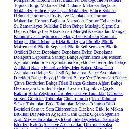
Pompası
Su Motoru
Hasat Makinesi
Dal Öğütme Makinesi
Toprak Burgu Makinesi
Dal Budama Makinesi
İlaçlama
Makineleri
Bahçe İş ve İnşaat Makineleri
Bahçe Sulama
Ürünleri
Hortumlar
Fıskiye ve Damlatıcılar
Hortum
Makaraları
Hortum Bağlantı Aparatları
Hortum Tabancaları
Su Zamanlayıcı
Sulaklar
Bidon
Bahçe Musluğu
Şişme Su
Deposu
Mangal ve Aksesuarları
Mangal Aksesuarları
Mangal
Kömürü ve Tutuşturucular
Mangal ve Barbekü
Kömürlü
Mangal
Tüplü Mangal
Elektrikli Izgara
Pürmüz
Piknik
Malzemeleri
Piknik Sepetleri
Piknik Seti
Semaver
Piknik
Örtüleri
Bahçe Depolama
Depolama Evleri
Depolama
Dolapları
Depolama Sandığı
Bahçe Aydınlatma
Dış Mekan
Aydınlatmalar
Solar Aydınlatma
Projektör ve Sensörler
Bahçe
Aplikleri
Bahçe Feneri ve Meşaleler
Bahçe Masa Üstü
Aydınlatma
Bahçe Set Üstü Aydınlatma
Bahçe Aydınlatma
Direkleri
Bahçe Peyzaj Ürünleri
Bahçe Yer Döşemeleri
Bahçe
Çit ve Bordürleri
Bahçe Filesi
Bahçe Gizleme Ağları
Bahçe
Dekorasyon Ürünleri
Bahçe Kovaları
Toprak ve Çiçek
Bakımı
Bitki Yetiştirme Ürünleri
Torf ve Topraklar
Gübreler
ve Sıvı Gübreler
Tohumlar
Çim Tohumu
Çiçek Tohumu
Sebze Tohumları
Bitki Tohumları
Meyve Tohumu
Bitki
Besinleri
Sera ve Sera Ekipmanları
Çiçek ve Bitki
İç Mekan
Bitkileri
Dış Mekan Ağaçları
Canlı Çiçek
Çiçek Soğanları
Aşılı Meyve Fidanları
Aşılı Gül
Fide
Dış Mekan Sarmaşık
Bitkileri
Kaktüs
Saksı ve Aksesuarları
Dekoratif Saksı