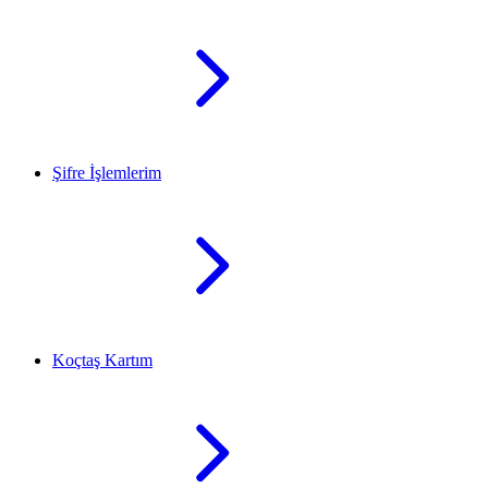
Şifre İşlemlerim
Koçtaş Kartım