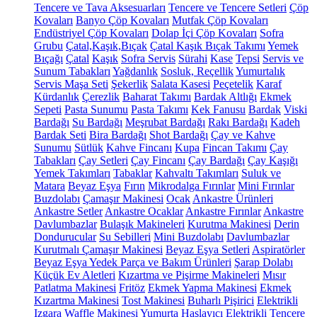
Tencere ve Tava Aksesuarları
Tencere ve Tencere Setleri
Çöp
Kovaları
Banyo Çöp Kovaları
Mutfak Çöp Kovaları
Endüstriyel Çöp Kovaları
Dolap İçi Çöp Kovaları
Sofra
Grubu
Çatal,Kaşık,Bıçak
Çatal Kaşık Bıçak Takımı
Yemek
Bıçağı
Çatal
Kaşık
Sofra Servis
Sürahi
Kase
Tepsi
Servis ve
Sunum Tabakları
Yağdanlık
Sosluk, Reçellik
Yumurtalık
Servis Maşa Seti
Şekerlik
Salata Kasesi
Peçetelik
Karaf
Kürdanlık
Çerezlik
Baharat Takımı
Bardak Altlığı
Ekmek
Sepeti
Pasta Sunumu
Pasta Takımı
Kek Fanusu
Bardak
Viski
Bardağı
Su Bardağı
Meşrubat Bardağı
Rakı Bardağı
Kadeh
Bardak Seti
Bira Bardağı
Shot Bardağı
Çay ve Kahve
Sunumu
Sütlük
Kahve Fincanı
Kupa
Fincan Takımı
Çay
Tabakları
Çay Setleri
Çay Fincanı
Çay Bardağı
Çay Kaşığı
Yemek Takımları
Tabaklar
Kahvaltı Takımları
Suluk ve
Matara
Beyaz Eşya
Fırın
Mikrodalga Fırınlar
Mini Fırınlar
Buzdolabı
Çamaşır Makinesi
Ocak
Ankastre Ürünleri
Ankastre Setler
Ankastre Ocaklar
Ankastre Fırınlar
Ankastre
Davlumbazlar
Bulaşık Makineleri
Kurutma Makinesi
Derin
Dondurucular
Su Sebilleri
Mini Buzdolabı
Davlumbazlar
Kurutmalı Çamaşır Makinesi
Beyaz Eşya Setleri
Aspiratörler
Beyaz Eşya Yedek Parça ve Bakım Ürünleri
Şarap Dolabı
Küçük Ev Aletleri
Kızartma ve Pişirme Makineleri
Mısır
Patlatma Makinesi
Fritöz
Ekmek Yapma Makinesi
Ekmek
Kızartma Makinesi
Tost Makinesi
Buharlı Pişirici
Elektrikli
Izgara
Waffle Makinesi
Yumurta Haşlayıcı
Elektrikli Tencere