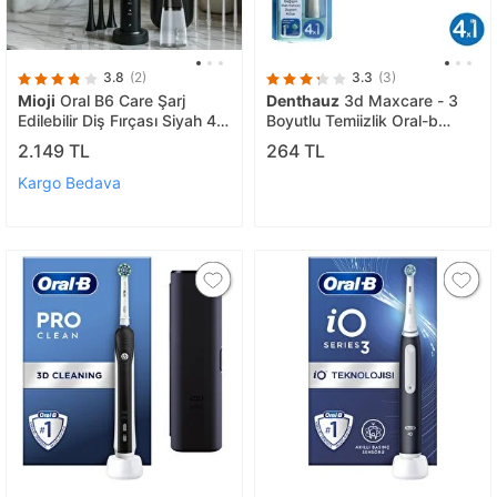
3.8
(2)
3.3
(3)
Mioji
Oral B6 Care Şarj
Denthauz
3d Maxcare - 3
Edilebilir Diş Fırçası Siyah 4
Boyutlu Temiizlik Oral-b
Fırça Başlık + Şarjlı Su Diş
Uyumlu Diş Fırçası Başlığı - 4
2.149 TL
264 TL
Temizleyici
Adet Yedek Başlık
Kargo Bedava