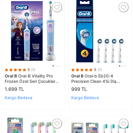
5
(1)
5
(1)
Oral B
Oral-B Vitality Pro
Oral B
Oral-b Eb20-4
Frozen Özel Seri Çocuklar
Precision Clean 4'lü Diş
İçin Şarj Edilebilir Diş Fırçası
Fırçası Yedek Başlığı
1.699 TL
999 TL
Kargo Bedava
Kargo Bedava