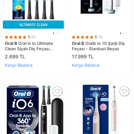
5
(1)
5
(1)
Oral B
Oral-b Io Ultimate
Oral B
Oralb Io 10 Şarjlı Diş
Clean Siyah Diş Fırçası
Fırçası - Stardust Beyaz
Yedek Başlığı 4 Adet
2.699 TL
17.999 TL
Kargo Bedava
Kargo Bedava