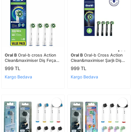
Oral B
Oral-b cross Action
Oral B
Oral-b Cross Action
Clean&maximiser Diş Fırçası
Clean&maximiser Şarjlı Diş
Yedek Başlığı 4'lü
Fırçası Yedek Başlığı Siyah
999 TL
999 TL
4'lü
Kargo Bedava
Kargo Bedava