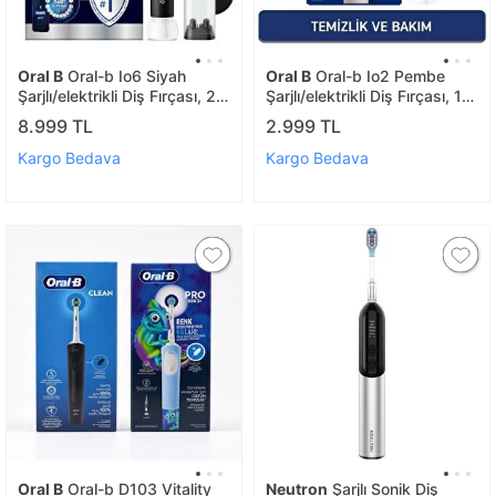
Oral B
Oral-b Io6 Siyah
Oral B
Oral-b Io2 Pembe
Şarjlı/elektrikli Diş Fırçası, 2
Şarjlı/elektrikli Diş Fırçası, 1
Fırça Başlığı, Uzun Ömürlü
Fırça Başlığı, Tek Şarjda 4
8.999 TL
2.999 TL
Pil, Premium Seyahat Kabı
Haftaya Varan Kullanım
Kargo Bedava
Kargo Bedava
Oral B
Oral-b D103 Vitality
Neutron
Şarjlı Sonik Diş