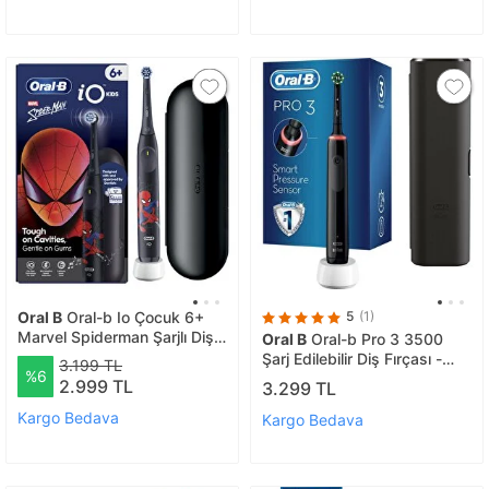
Oral B
Oral-b Io Çocuk 6+
5
(1)
Marvel Spiderman Şarjlı Diş
Oral B
Oral-b Pro 3 3500
Fırçası
Şarj Edilebilir Diş Fırçası -
3.199 TL
%6
Siyah
2.999 TL
3.299 TL
Kargo Bedava
Kargo Bedava