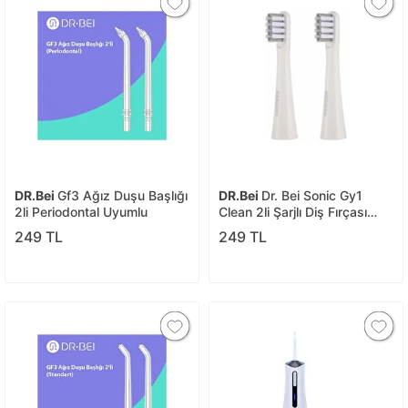
DR.Bei
Gf3 Ağız Duşu Başlığı
DR.Bei
Dr. Bei Sonic Gy1
2li Periodontal Uyumlu
Clean 2li Şarjlı Diş Fırçası
Yedek Başlığı
249 TL
249 TL