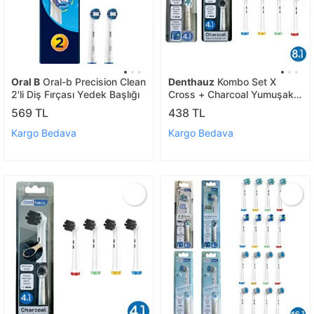
Oral B
Oral-b Precision Clean
Denthauz
Kombo Set X
2'li Diş Fırçası Yedek Başlığı
Cross + Charcoal Yumuşak
Oral-b Uyumlu Yedek Diş
569 TL
438 TL
Fırçası Başlıkları
Kargo Bedava
Kargo Bedava