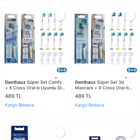
Denthauz
Süper Set Comfy
Denthauz
Süper Set 3d
+ X Cross Oral-b Uyumlu Diş
Maxcare + X Cross Oral-b
Fırçası Başlıkları + Fırça
Uyumlu Diş Fırçası Başlıkları
489 TL
489 TL
Koruma Kapağı
+ Fırça Koruma Kapağı
Kargo Bedava
Kargo Bedava