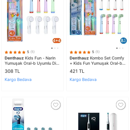
5
(1)
5
(1)
Denthauz
Kids Fun - Narin
Denthauz
Kombo Set Comfy
Yumuşak Oral-b Uyumlu Diş
+ Kids Fun Yumuşak Oral-b
Fırçası Başlığı + Fırça Koruma
Uyumlu Yedek Diş Fırçası
308 TL
421 TL
Kapağı
Başlıkları
Kargo Bedava
Kargo Bedava