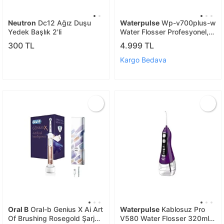
Neutron
Dc12 Ağız Duşu
Waterpulse
Wp-v700plus-w
Yedek Başlık 2'li
Water Flosser Profesyonel,
Masajlı, 1000ml Diş/protez
300 TL
4.999 TL
Bakım Ve Ağız Duşu Beyaz
Kargo Bedava
Oral B
Oral-b Genius X Ai Art
Waterpulse
Kablosuz Pro
Of Brushing Rosegold Şarj
V580 Water Flosser 320ml