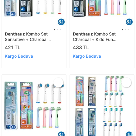
Denthauz
Kombo Set
Denthauz
Kombo Set
Sensetive + Charcoal
Charcoal + Kids Fun
Yumuşak Oral-b Uyumlu
Yumuşak Oral-b Uyumlu
421 TL
433 TL
Yedek Diş Fırçası Başlıkları
Yedek Diş Fırçası Başlıkları
Kargo Bedava
Kargo Bedava