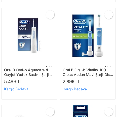
Oral B
Oral-b Aquacare 4
Oral B
Oral-b Vitality 100
Oxyjet Yedek Başlıklı Şarjlı
Cross Action Mavi Şarjlı Diş
Ağız Duşu
Fırçası
5.499 TL
2.899 TL
Kargo Bedava
Kargo Bedava