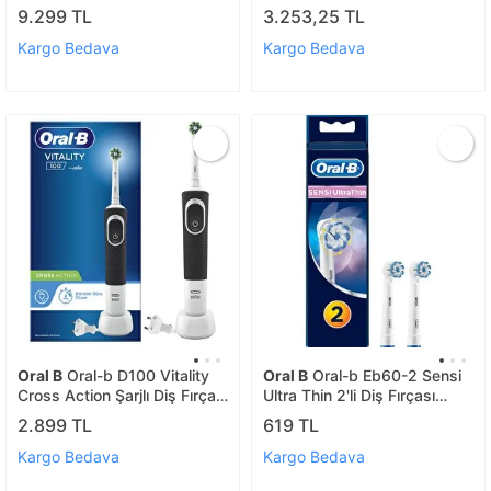
Edilebilir Diş Fırçası Seyahat
Taşınabilir Diş/protez Bakım
9.299 TL
3.253,25 TL
Kabı 456432
Ve Ağız Duşu Mor
(4210201295594)
Kargo Bedava
Kargo Bedava
Oral B
Oral-b D100 Vitality
Oral B
Oral-b Eb60-2 Sensi
Cross Action Şarjlı Diş Fırçası
Ultra Thin 2'li Diş Fırçası
- Siyah
Yedek Başlığı
2.899 TL
619 TL
Kargo Bedava
Kargo Bedava