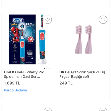
Oral B
Oral-B Vitality Pro
DR.Bei
Q3 Sonik Şarjlı 2li Diş
Spiderman Özel Seri
Fırçası Başlığı soft
Çocuklar İçin Şarj Edilebilir
1.699 TL
249 TL
Diş Fırçası
Kargo Bedava