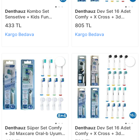
Denthauz
Kombo Set
Denthauz
Dev Set 16 Adet
Sensetive + Kids Fun
Comfy + X Cross + 3d
Yumuşak Oral-b Uyumlu
Maxcare + Kids Fun Oral-b
433 TL
805 TL
Yedek Diş Fırçası Başlıkları
Uyumlu Yedek Diş Fırçası
Başlıkları
Kargo Bedava
Kargo Bedava
Denthauz
Süper Set Comfy
Denthauz
Dev Set 16 Adet
+ 3d Maxcare Oral-b Uyumlu
Comfy + X Cross + 3d
Diş Fırçası Başlıkları + Fırça
Maxcare + Charcoal Oral-b