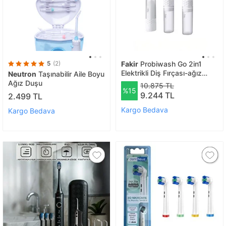
5
(2)
Fakir
Probiwash Go 2in1
Elektrikli Diş Fırçası-ağız
Neutron
Taşınabilir Aile Boyu
Duşu/i̇kisi Bir Teknoloji
Ağız Duşu
10.875 TL
%15
9.244 TL
2.499 TL
Kargo Bedava
Kargo Bedava