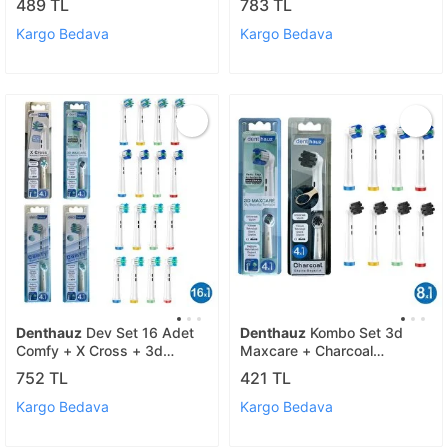
489 TL
783 TL
Koruma Kapağı
Uyumlu Yedek Diş Fırçası
Başlıkları
Kargo Bedava
Kargo Bedava
Denthauz
Dev Set 16 Adet
Denthauz
Kombo Set 3d
Comfy + X Cross + 3d
Maxcare + Charcoal
Maxcare Oral-b Uyumlu
Yumuşak Oral-b Uyumlu
752 TL
421 TL
Yedek Diş Fırçası Başlıkları
Yedek Diş Fırçası Başlıkları
Kargo Bedava
Kargo Bedava