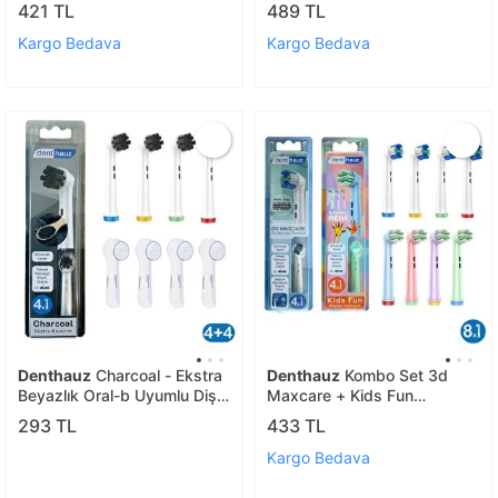
Uyumlu Yedek Diş Fırçası
Uyumlu Diş Fırçası Başlıkları
421 TL
489 TL
Başlıkları
+ Fırça Koruma Kapağı
Kargo Bedava
Kargo Bedava
Denthauz
Charcoal - Ekstra
Denthauz
Kombo Set 3d
Beyazlık Oral-b Uyumlu Diş
Maxcare + Kids Fun
Fırçası Başlığı + Fırça Koruma
Yumuşak Oral-b Uyumlu
293 TL
433 TL
Kapağı
Yedek Diş Fırçası Başlıkları
Kargo Bedava