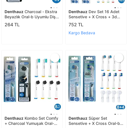
Denthauz
Charcoal - Ekstra
Denthauz
Dev Set 16 Adet
Beyazlık Oral-b Uyumlu Diş
Sensetive + X Cross + 3d
Fırçası Başlığı - 4 Adet
Maxcare Oral-b Uyumlu
264 TL
752 TL
Yedek Başlık
Yedek Diş Fırçası Başlıkları
Kargo Bedava
Denthauz
Kombo Set Comfy
Denthauz
Süper Set
+ Charcoal Yumuşak Oral-b
Sensetive + X Cross Oral-b