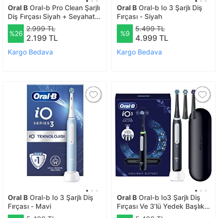
Oral B
Oral-b Pro Clean Şarjlı
Oral B
Oral-b Io 3 Şarjlı Diş
Diş Fırçası Siyah + Seyahat
Fırçası - Siyah
Kabı
2.999 TL
5.499 TL
%26
%9
2.199 TL
4.999 TL
Kargo Bedava
Kargo Bedava
Oral B
Oral-b Io 3 Şarjlı Diş
Oral B
Oral-b Io3 Şarjlı Diş
Fırçası - Mavi
Fırçası Ve 3’lü Yedek Başlık
Holiday Edition