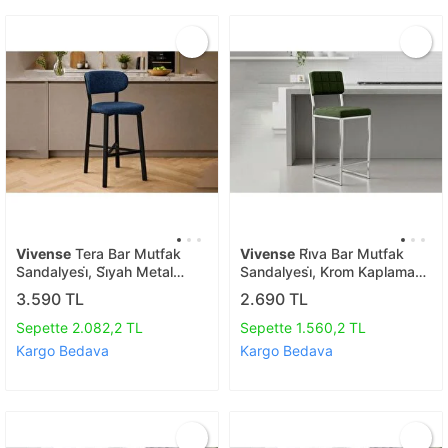
Vivense
Tera Bar Mutfak
Vivense
Ri̇va Bar Mutfak
Sandalyesi̇, Si̇yah Metal
Sandalyesi̇, Krom Kaplama
Ayakli, Laci̇vert
Ayakli, Yeşi̇l
3.590 TL
2.690 TL
Sepette 2.082,2 TL
Sepette 1.560,2 TL
Kargo Bedava
Kargo Bedava