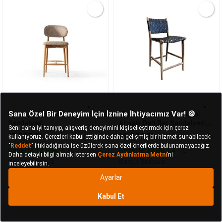
Vivense
Di̇amond Bar
Vivense
Napolyon Dogal
Sandalyesi̇
Ahsap Deri̇ Bar Sandalyesi̇,
Si̇yah
17.390 TL
16.690 TL
Sepette 12.694,7 TL
Sepette 12.684,4 TL
Kargo Bedava
Kargo Bedava