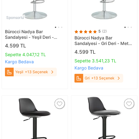
Sponsorlu
Bürocci Nadya Bar
5
(2)
Sandalyesi - Yeşil Deri -
Bürocci Nadya Bar
Metal Ayaklı Bar Taburesi -
Sandalyesi - Gri Deri - Metal
4.599 TL
9537s0110 Yeşil
Ayaklı Bar Taburesi -
4.599 TL
Sepette 4.047,12 TL
9537s0125 Gri
Sepette 3.541,23 TL
Kargo Bedava
Kargo Bedava
Yeşil
+13 Seçenek
Gri
+13 Seçenek