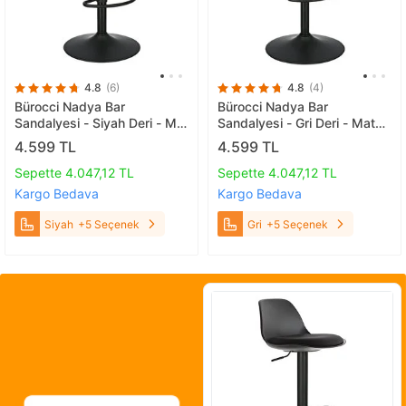
4.8
(6)
4.8
(4)
Bürocci Nadya Bar
Bürocci Nadya Bar
Sandalyesi - Siyah Deri - Mat
Sandalyesi - Gri Deri - Mat
Siyah Ayaklı Yüksek Bar
Siyah Ayaklı - 9537y0125 Gri
4.599 TL
4.599 TL
Taburesi - 9537y0101 Siyah
Sepette 4.047,12 TL
Sepette 4.047,12 TL
Kargo Bedava
Kargo Bedava
Siyah
+5 Seçenek
Gri
+5 Seçenek