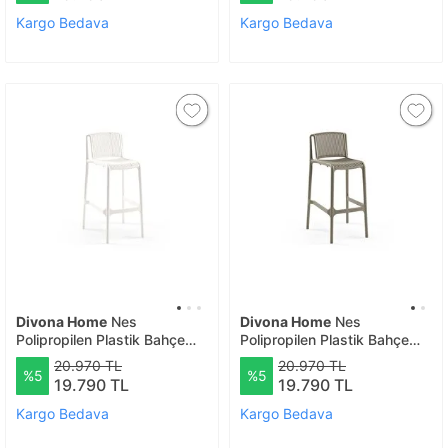
Kargo Bedava
Kargo Bedava
Divona Home
Nes
Divona Home
Nes
Polipropilen Plastik Bahçe
Polipropilen Plastik Bahçe
Bar Sandalyesi 4 lü (75 Cm)
Bar Sandalyesi 4 lü (75 Cm)
20.970 TL
20.970 TL
%5
%5
Beyaz
Vi̇zon
19.790 TL
19.790 TL
Kargo Bedava
Kargo Bedava