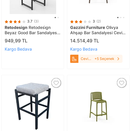
3.7
(3)
3
(2)
Retodesign
Retodesi̇gn
Gazzini Furniture
Olivya
Beyaz Good Bar Sandalyesi̇
Ahşap Bar Sandalyesi Ceviz-
1652b
Mavi
949,99 TL
14.514,49 TL
Kargo Bedava
Kargo Bedava
Ceviz-
+5 Seçenek
Mavi