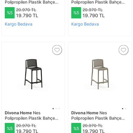
Polipropilen Plastik Bahçe
Polipropilen Plastik Bahçe
Bar Sandalyesi 4 lü (75 Cm)
Bar Sandalyesi 4 lü (65 Cm)
20.970 TL
20.970 TL
%5
%5
Antrasi̇t
Beyaz
19.790 TL
19.790 TL
Kargo Bedava
Kargo Bedava
Divona Home
Nes
Divona Home
Nes
Polipropilen Plastik Bahçe
Polipropilen Plastik Bahçe
Bar Sandalyesi 4 lü (65 Cm)
Bar Sandalyesi 2 Li (65 Cm)
20.970 TL
20.970 TL
%5
%5
Antrasi̇t
Vizon
19.790 TL
19.790 TL