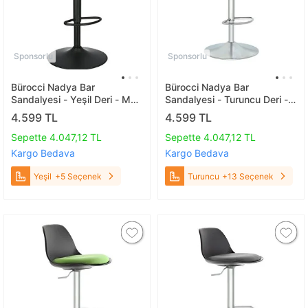
Sponsorlu
Sponsorlu
Bürocci Nadya Bar
Bürocci Nadya Bar
Sandalyesi - Yeşil Deri - Mat
Sandalyesi - Turuncu Deri -
Siyah Ayaklı Yüksek Bar
Metal Ayaklı Bar Taburesi -
4.599 TL
4.599 TL
Taburesi - 9537y0110 Yeşil
9537s0123 Turuncu
Sepette 4.047,12 TL
Sepette 4.047,12 TL
Kargo Bedava
Kargo Bedava
Yeşil
+5 Seçenek
Turuncu
+13 Seçenek