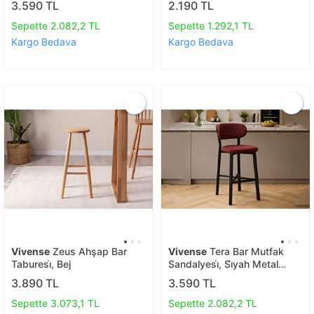
3.590 TL
2.190 TL
Sepette 2.082,2 TL
Sepette 1.292,1 TL
Kargo Bedava
Kargo Bedava
Vivense
Zeus Ahşap Bar
Vivense
Tera Bar Mutfak
Taburesi̇, Bej
Sandalyesi̇, Si̇yah Metal
Ayakli, Bordo
3.890 TL
3.590 TL
Sepette 3.073,1 TL
Sepette 2.082,2 TL