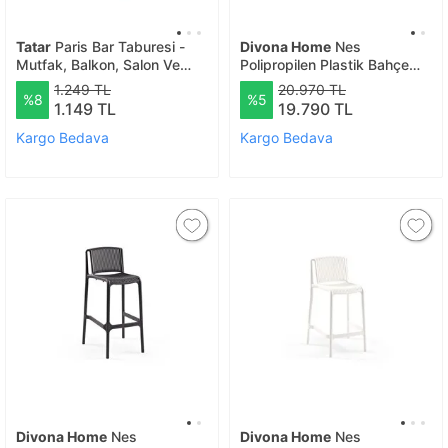
Tatar
Paris Bar Taburesi -
Divona Home
Nes
Mutfak, Balkon, Salon Ve
Polipropilen Plastik Bahçe
Bahçe Sandalyesi
Bar Sandalyesi 4 lü (65 Cm)
1.249 TL
20.970 TL
%8
%5
Haki
1.149 TL
19.790 TL
Kargo Bedava
Kargo Bedava
Divona Home
Nes
Divona Home
Nes