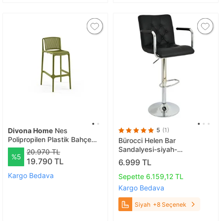
Divona Home
Nes
5
(1)
Polipropilen Plastik Bahçe
Bürocci Helen Bar
Bar Sandalyesi 4 lü (75 Cm)
Sandalyesi-siyah-
20.970 TL
%5
Haki̇
9519q0101 Siyah
19.790 TL
6.999 TL
Kargo Bedava
Sepette 6.159,12 TL
Kargo Bedava
Siyah
+8 Seçenek