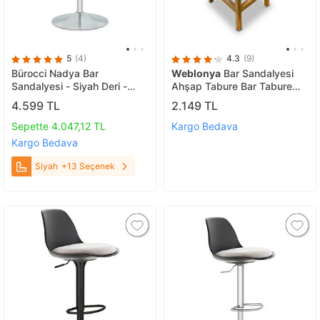
5
(4)
4.3
(9)
Bürocci Nadya Bar
Weblonya
Bar Sandalyesi
Sandalyesi - Siyah Deri -
Ahşap Tabure Bar Tabure
Metal Ayaklı Bar Taburesi -
Mutfak Sandalyesi 5149
4.599 TL
2.149 TL
9537s0101 Siyah
Sepette 4.047,12 TL
Kargo Bedava
Kargo Bedava
Siyah
+13 Seçenek