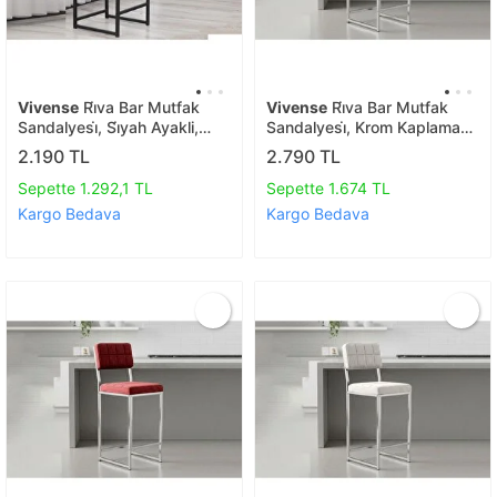
Vivense
Ri̇va Bar Mutfak
Vivense
Ri̇va Bar Mutfak
Sandalyesi̇, Si̇yah Ayakli,
Sandalyesi̇, Krom Kaplama
Laci̇vert
Ayakli, Gri̇
2.190 TL
2.790 TL
Sepette 1.292,1 TL
Sepette 1.674 TL
Kargo Bedava
Kargo Bedava