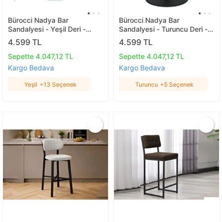
Bürocci Nadya Bar
Bürocci Nadya Bar
Sandalyesi - Yeşil Deri -
Sandalyesi - Turuncu Deri -
Metal Ayaklı Bar Taburesi -
Mat Siyah Ayaklı -
4.599 TL
4.599 TL
9537s0110 Yeşil
9537y0123 Turuncu
Sepette 4.047,12 TL
Sepette 4.047,12 TL
Kargo Bedava
Kargo Bedava
Yeşil
+13 Seçenek
Turuncu
+5 Seçenek