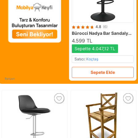
4.8
(6)
Bürocci Nadya Bar Sandalyesi - Siyah Deri - Mat Siyah Ayaklı Yüksek Bar Taburesi - 9537y0101 Siyah
4.599 TL
Sepette 4.047,12 TL
Satıcı:
Koçtaş
Sepete Ekle
Reklam