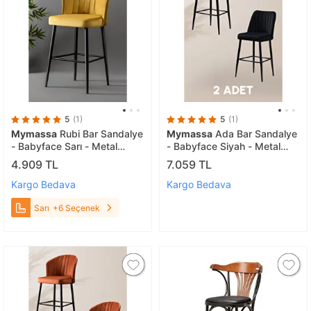
5
(1)
5
(1)
Mymassa
Rubi Bar Sandalye
Mymassa
Ada Bar Sandalye
- Babyface Sarı - Metal
- Babyface Siyah - Metal
Siyah Ayak Sarı
Siyah Ayak ( 2 Adet ) Siyah
4.909 TL
7.059 TL
Kargo Bedava
Kargo Bedava
Sarı
+6 Seçenek