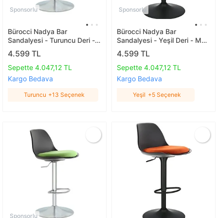
Sponsorlu
Sponsorlu
Bürocci Nadya Bar
Bürocci Nadya Bar
Sandalyesi - Turuncu Deri -
Sandalyesi - Yeşil Deri - Mat
Metal Ayaklı Bar Taburesi -
Siyah Ayaklı Yüksek Bar
4.599 TL
4.599 TL
9537s0123 Turuncu
Taburesi - 9537y0110 Yeşil
Sepette 4.047,12 TL
Sepette 4.047,12 TL
Kargo Bedava
Kargo Bedava
Turuncu
+13 Seçenek
Yeşil
+5 Seçenek
Sponsorlu