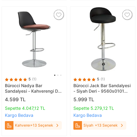
5
(1)
5
(1)
Bürocci Nadya Bar
Bürocci Jack Bar Sandalyesi
Sandalyesi - Kahverengi Deri
- Siyah Deri - 9560s0101
- Metal Ayaklı Bar Taburesi -
Siyah
4.599 TL
5.999 TL
9537s0121 Kahverengi
Sepette 4.047,12 TL
Sepette 5.279,12 TL
Kargo Bedava
Kargo Bedava
Kahverengi
+13 Seçenek
Siyah
+13 Seçenek