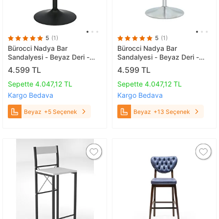
5
(1)
5
(1)
Bürocci Nadya Bar
Bürocci Nadya Bar
Sandalyesi - Beyaz Deri -
Sandalyesi - Beyaz Deri -
Mat Siyah Ayaklı Yüksek Bar
Metal Ayaklı Bar Taburesi -
4.599 TL
4.599 TL
Taburesi - 9537y0109
9537s0109 Beyaz
Beyaz
Sepette 4.047,12 TL
Sepette 4.047,12 TL
Kargo Bedava
Kargo Bedava
Beyaz
+5 Seçenek
Beyaz
+13 Seçenek