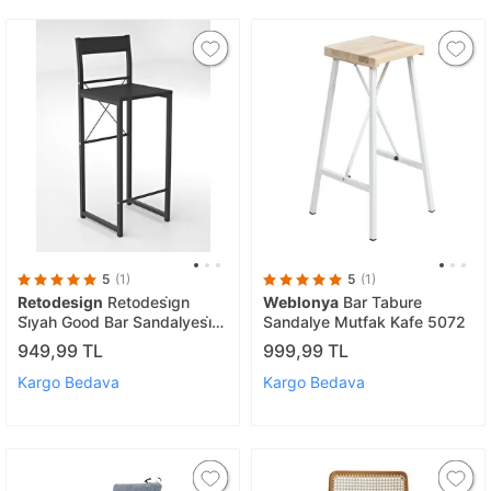
5
(1)
5
(1)
Retodesign
Retodesi̇gn
Weblonya
Bar Tabure
Si̇yah Good Bar Sandalyesi̇
Sandalye Mutfak Kafe 5072
1652s
949,99 TL
999,99 TL
Kargo Bedava
Kargo Bedava