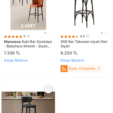
5
(1)
4.5
(1)
Mymassa
Rubi Bar Sandalye
968 Bar Taburesi-siyah Deri
- Babyface Kiremit - Siyah
Siyah
Metal Ayak (2 Adet) Turuncu
7.339 TL
8.250 TL
Kargo Bedava
Kargo Bedava
Siyah
+5 Seçenek