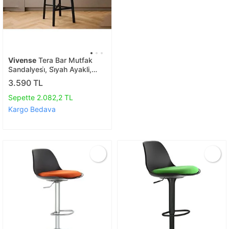
Vivense
Tera Bar Mutfak
Sandalyesi̇, Si̇yah Ayakli,
Antrasi̇t
3.590 TL
Sepette 2.082,2 TL
Kargo Bedava