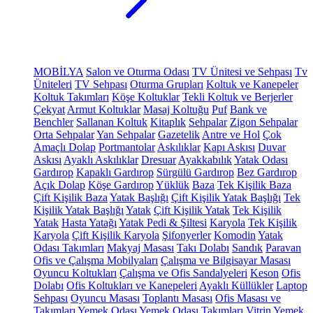
MOBİLYA
Salon ve Oturma Odası
TV Ünitesi ve Sehpası
Tv
Üniteleri
TV Sehpası
Oturma Grupları
Koltuk ve Kanepeler
Koltuk Takımları
Köşe Koltuklar
Tekli Koltuk ve Berjerler
Çekyat
Armut Koltuklar
Masaj Koltuğu
Puf
Bank ve
Benchler
Sallanan Koltuk
Kitaplık
Sehpalar
Zigon Sehpalar
Orta Sehpalar
Yan Sehpalar
Gazetelik
Antre ve Hol
Çok
Amaçlı Dolap
Portmantolar
Askılıklar
Kapı Askısı
Duvar
Askısı
Ayaklı Askılıklar
Dresuar
Ayakkabılık
Yatak Odası
Gardırop
Kapaklı Gardırop
Sürgülü Gardırop
Bez Gardırop
Açık Dolap
Köşe Gardırop
Yüklük
Baza
Tek Kişilik Baza
Çift Kişilik Baza
Yatak Başlığı
Çift Kişilik Yatak Başlığı
Tek
Kişilik Yatak Başlığı
Yatak
Çift Kişilik Yatak
Tek Kişilik
Yatak
Hasta Yatağı
Yatak Pedi & Şiltesi
Karyola
Tek Kişilik
Karyola
Çift Kişilik Karyola
Şifonyerler
Komodin
Yatak
Odası Takımları
Makyaj Masası
Takı Dolabı
Sandık
Paravan
Ofis ve Çalışma Mobilyaları
Çalışma ve Bilgisayar Masası
Oyuncu Koltukları
Çalışma ve Ofis Sandalyeleri
Keson
Ofis
Dolabı
Ofis Koltukları ve Kanepeleri
Ayaklı Küllükler
Laptop
Sehpası
Oyuncu Masası
Toplantı Masası
Ofis Masası ve
Takımları
Yemek Odası
Yemek Odası Takımları
Vitrin
Yemek