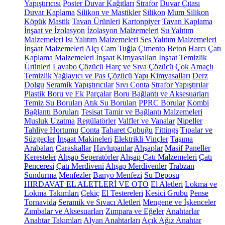
Yapıştırıcısı
Poster Duvar Kağıtları
Strafor
Duvar Çıtası
Duvar Kaplama
Silikon ve Mastikler
Silikon
Mum Silikon
Köpük
Mastik
Tavan Ürünleri
Kartonpiyer
Tavan Kaplama
İnşaat ve İzolasyon
İzolasyon Malzemeleri
Su Yalıtım
Malzemeleri
Isı Yalıtım Malzemeleri
Ses Yalıtım Malzemeleri
İnşaat Malzemeleri
Alçı
Cam Tuğla
Çimento
Beton Harcı
Çatı
Kaplama Malzemeleri
İnşaat Kimyasalları
İnşaat Temizlik
Ürünleri
Lavabo Çözücü
Harç ve Sıva Çözücü
Çok Amaçlı
Temizlik
Yağlayıcı ve Pas Çözücü
Yapı Kimyasalları
Derz
Dolgu
Seramik Yapıştırıcılar
Sıvı Conta
Strafor Yapıştırılar
Plastik Boru ve Ek Parçalar
Boru Bağlantı ve Aksesuarları
Temiz Su Boruları
Atık Su Boruları
PPRC Borular
Kombi
Bağlantı Boruları
Tesisat Tamir ve Bağlantı Malzemeleri
Musluk Uzatma
Regülatörler
Valfler ve Vanalar
Nipeller
Tahliye Hortumu
Conta
Taharet Çubuğu
Fittings
Tıpalar ve
Süzgeçler
İnşaat Makineleri
Elektrikli Vinçler
Taşıma
Arabaları
Caraskallar
Havlupanlar
Ahşaplar
Masif Paneller
Keresteler
Ahşap Seperatörler
Ahşap Çatı Malzemeleri
Çatı
Penceresi
Çatı Merdiveni
Ahşap Merdivenler
Trabzan
Sundurma
Menfezler
Banyo Menfezi
Su Deposu
HIRDAVAT EL ALETLERİ VE OTO
El Aletleri
Lokma ve
Lokma Takımları
Çekiç
El Testereleri
Kesici Grubu
Pense
Tornavida
Seramik ve Sıvacı Aletleri
Mengene ve İşkenceler
Zımbalar ve Aksesuarları
Zımpara ve Eğeler
Anahtarlar
Anahtar Takımları
Alyan Anahtarları
Açık Ağız Anahtar