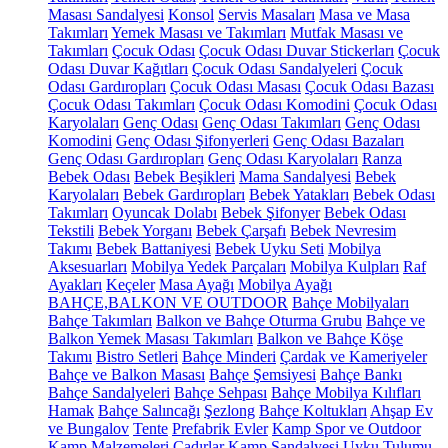
Masası Sandalyesi
Konsol
Servis Masaları
Masa ve Masa
Takımları
Yemek Masası ve Takımları
Mutfak Masası ve
Takımları
Çocuk Odası
Çocuk Odası Duvar Stickerları
Çocuk
Odası Duvar Kağıtları
Çocuk Odası Sandalyeleri
Çocuk
Odası Gardıropları
Çocuk Odası Masası
Çocuk Odası Bazası
Çocuk Odası Takımları
Çocuk Odası Komodini
Çocuk Odası
Karyolaları
Genç Odası
Genç Odası Takımları
Genç Odası
Komodini
Genç Odası Şifonyerleri
Genç Odası Bazaları
Genç Odası Gardıropları
Genç Odası Karyolaları
Ranza
Bebek Odası
Bebek Beşikleri
Mama Sandalyesi
Bebek
Karyolaları
Bebek Gardıropları
Bebek Yatakları
Bebek Odası
Takımları
Oyuncak Dolabı
Bebek Şifonyer
Bebek Odası
Tekstili
Bebek Yorganı
Bebek Çarşafı
Bebek Nevresim
Takımı
Bebek Battaniyesi
Bebek Uyku Seti
Mobilya
Aksesuarları
Mobilya Yedek Parçaları
Mobilya Kulpları
Raf
Ayakları
Keçeler
Masa Ayağı
Mobilya Ayağı
BAHÇE,BALKON VE OUTDOOR
Bahçe Mobilyaları
Bahçe Takımları
Balkon ve Bahçe Oturma Grubu
Bahçe ve
Balkon Yemek Masası Takımları
Balkon ve Bahçe Köşe
Takımı
Bistro Setleri
Bahçe Minderi
Çardak ve Kameriyeler
Bahçe ve Balkon Masası
Bahçe Şemsiyesi
Bahçe Bankı
Bahçe Sandalyeleri
Bahçe Sehpası
Bahçe Mobilya Kılıfları
Hamak
Bahçe Salıncağı
Şezlong
Bahçe Koltukları
Ahşap Ev
ve Bungalov
Tente
Prefabrik Evler
Kamp Spor ve Outdoor
Kamp Malzemeleri
Çadırlar
Kamp Sandalyesi
Uyku Tulumu