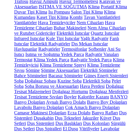
Trafosu
Havuz Ampulü
Havuz Termometresi
Karavan ve
Aksesuarları
ISITMA VE SOĞUTMA
Klima
Portatif Klima
Duvar Tipi Klima
Isı Pompası
Salon Tipi Klima
Klima
Kumandası
Kaset Tipi Klima
Kombi
Tavan Vantilatörleri
Vantilatörler
Hava Temizleyiciler
Nem Cihazları
Hava
Temizleme Cihazları
Buhar Makineleri
Nem Alma Cihazları
ve Rutubet Gidericiler
Elektrikli Isıtıcılar
Quartz Isıtıcılar
Infrared Isıtıcılar
Kule Tipi Isıtıcılar
Yağlı Radyatör
Fanlı
Isıtıcılar
Elektrikli Radyatörler
Dış Mekan Isıtıcılar
Havlupanlar
Radyatörler
Termosifonlar
Şofbenler
Ani Su
Isıtıcı
Isıtma ve Soğutma Yedek Parça
Radyatör Vanaları
Termostat
Klima Yedek Parça
Radyatör Yedek Parça
Klima
Temizleyicisi
Klima Temizleme Spreyi
Klima Temizleme
Sıvısı
Şömine
Şömine Aksesuarları
Elektrikli Şömineler
Bahçe Şömineleri
Bacasız Şömineler
Güneş Enerji Sistemleri
Soba
Doğalgaz Sobası
Kuzine Soba
Elektrikli Soba
Pelet
Soba
Soba Borusu ve Aksesuarları
Hava Perdesi
Doğalgaz
Tesisat Malzemeleri
Doğalgaz Hortumu
Doğalgaz Menfezleri
Tesisat Temizleme Sıvıları
Boyler
Kalorifer Kazanı
BANYO
Banyo Dolapları
Aynalı Banyo Dolabı
Banyo Boy Dolapları
Lavabolu Banyo Dolapları
Çok Amaçlı Banyo Dolapları
Çamaşır Makinesi Dolapları
Ecza Dolabı
Banyo Rafları
Duş
Sistemleri
Duşakabin
Duş Tekneleri
Jakuziler
Küvet
Duş
Setleri
Duş Sistemleri
Duş Başlıkları
Duş Kolonları
Sürgülü
Duş Setleri
Duş Spiralleri
El Duşu
Vitrifiyeler
Lavabolar