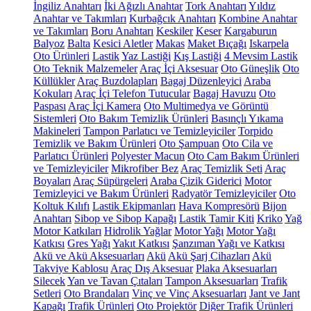
İngiliz Anahtarı
İki Ağızlı Anahtar
Tork Anahtarı
Yıldız
Anahtar ve Takımları
Kurbağcık Anahtarı
Kombine Anahtar
ve Takımları
Boru Anahtarı
Keskiler
Keser
Kargaburun
Balyoz
Balta
Kesici Aletler
Makas
Maket Bıçağı
Iskarpela
Oto Ürünleri
Lastik
Yaz Lastiği
Kış Lastiği
4 Mevsim Lastik
Oto Teknik Malzemeler
Araç İçi Aksesuar
Oto Güneşlik
Oto
Küllükler
Araç Buzdolapları
Bagaj Düzenleyici
Araba
Kokuları
Araç İçi Telefon Tutucular
Bagaj Havuzu
Oto
Paspası
Araç İçi Kamera
Oto Multimedya ve Görüntü
Sistemleri
Oto Bakım Temizlik Ürünleri
Basınçlı Yıkama
Makineleri
Tampon Parlatıcı ve Temizleyiciler
Torpido
Temizlik ve Bakım Ürünleri
Oto Şampuan
Oto Cila ve
Parlatıcı Ürünleri
Polyester Macun
Oto Cam Bakım Ürünleri
ve Temizleyiciler
Mikrofiber Bez
Araç Temizlik Seti
Araç
Boyaları
Araç Süpürgeleri
Araba Çizik Giderici
Motor
Temizleyici ve Bakım Ürünleri
Radyatör Temizleyiciler
Oto
Koltuk Kılıfı
Lastik Ekipmanları
Hava Kompresörü
Bijon
Anahtarı
Sibop ve Sibop Kapağı
Lastik Tamir Kiti
Kriko
Yağ
Motor Katkıları
Hidrolik Yağlar
Motor Yağı
Motor Yağı
Katkısı
Gres Yağı
Yakıt Katkısı
Şanzıman Yağı ve Katkısı
Akü ve Akü Aksesuarları
Akü
Akü Şarj Cihazları
Akü
Takviye Kablosu
Araç Dış Aksesuar
Plaka Aksesuarları
Silecek
Yan ve Tavan Çıtaları
Tampon Aksesuarları
Trafik
Setleri
Oto Brandaları
Vinç ve Vinç Aksesuarları
Jant ve Jant
Kapağı
Trafik Ürünleri
Oto Projektör
Diğer Trafik Ürünleri