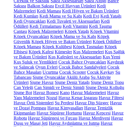
Çiçeklik ve Saksılık
Saksı Aksesuarları
Saksı Altlığı
Bahçe
Saksısı
Balkon Saksısı
Evcil Hayvan Ürünleri
Kedi
Malzemeleri
Kedi Maması
Kedi Hijyen ve Bakım Ürünleri
Kedi Kumları
Kedi Mama ve Su Kabı
Kedi Evi
Kedi Yatağı
Kedi Oyuncakları
Kedi Tuvaleti ve Aksesuarları
Kedi
Ödülleri
Kedi Tırmalaması
Kedi Vitamini
Kedi Taşıma
Çantası
Köpek Malzemeleri
Köpek Yatağı
Köpek Vitamini
Köpek Oyuncakları
Köpek Mama ve Su Kabı
Köpek
Güvenlik
Köpek Hijyen ve Bakım Ürünleri
Köpek Ödülleri
Köpek Maması
Köpek Kulübesi
Köpek Tasmaları
Köpek
Elbisesi
Köpek Kafesi
Kümesler
Kuş Malzemeleri
Kuş Sağlık
ve Bakım Ürünleri
Kuş Kafesleri ve Aksesuarları
Kuş Yemi
Kuş Suluk ve Yemlikleri
Çocuk Bahçe Oyuncakları
Kaydırak
ve Salıncak
Oyun Evleri
Çocuk Bahçe Sandalyeleri
Çocuk
Bahçe Masaları
Uçurtma
Çocuk Scooter
Çocuk Kaykay
Su
Tabancası
Şişme Oyuncaklar
Akülü Araba
Su Aktivite
Ürünleri
Şişme Havuz
Şişme Deniz Yatağı
Şişme Deniz Topu
Can Yeleği
Can Simidi ve Deniz Simidi
Şişme Deniz Kolluğu
Şişme Bot
Havuz Bonesi
Kano
Havuz Malzemeleri
Havuz
Yapı Malzemeleri
Nozul
Havuz Kenar Izgarası
Havuz Filtresi
Havuz Örtü Sistemleri
Su Perdesi
Havuz Dip Süzgeç
Havuz
ve Dozaj Pompası
Havuz Kimyasalları
Havuz Temizlik
Ekipmanları
Havuz Süpürge Hortumu
Havuz Kepçesi
Havuz
Robotu
Havuz Süpürgesi ve Fırçası
Havuz Merdiveni
Havuz
Duşu ve Masaj Jeti
Havuz Aydınlatma ve Isıtma
Havuz