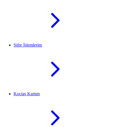
Şifre İşlemlerim
Koçtaş Kartım