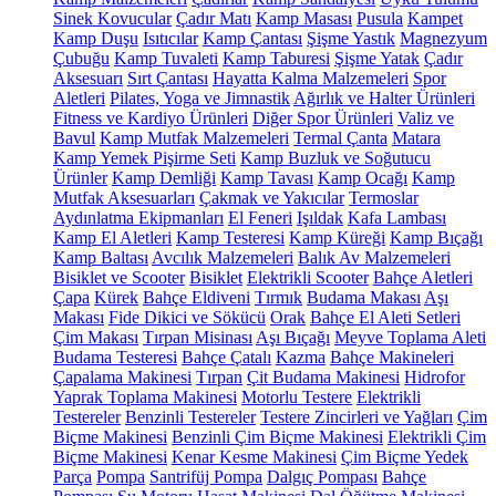
Sinek Kovucular
Çadır Matı
Kamp Masası
Pusula
Kampet
Kamp Duşu
Isıtıcılar
Kamp Çantası
Şişme Yastık
Magnezyum
Çubuğu
Kamp Tuvaleti
Kamp Taburesi
Şişme Yatak
Çadır
Aksesuarı
Sırt Çantası
Hayatta Kalma Malzemeleri
Spor
Aletleri
Pilates, Yoga ve Jimnastik
Ağırlık ve Halter Ürünleri
Fitness ve Kardiyo Ürünleri
Diğer Spor Ürünleri
Valiz ve
Bavul
Kamp Mutfak Malzemeleri
Termal Çanta
Matara
Kamp Yemek Pişirme Seti
Kamp Buzluk ve Soğutucu
Ürünler
Kamp Demliği
Kamp Tavası
Kamp Ocağı
Kamp
Mutfak Aksesuarları
Çakmak ve Yakıcılar
Termoslar
Aydınlatma Ekipmanları
El Feneri
Işıldak
Kafa Lambası
Kamp El Aletleri
Kamp Testeresi
Kamp Küreği
Kamp Bıçağı
Kamp Baltası
Avcılık Malzemeleri
Balık Av Malzemeleri
Bisiklet ve Scooter
Bisiklet
Elektrikli Scooter
Bahçe Aletleri
Çapa
Kürek
Bahçe Eldiveni
Tırmık
Budama Makası
Aşı
Makası
Fide Dikici ve Sökücü
Orak
Bahçe El Aleti Setleri
Çim Makası
Tırpan Misinası
Aşı Bıçağı
Meyve Toplama Aleti
Budama Testeresi
Bahçe Çatalı
Kazma
Bahçe Makineleri
Çapalama Makinesi
Tırpan
Çit Budama Makinesi
Hidrofor
Yaprak Toplama Makinesi
Motorlu Testere
Elektrikli
Testereler
Benzinli Testereler
Testere Zincirleri ve Yağları
Çim
Biçme Makinesi
Benzinli Çim Biçme Makinesi
Elektrikli Çim
Biçme Makinesi
Kenar Kesme Makinesi
Çim Biçme Yedek
Parça
Pompa
Santrifüj Pompa
Dalgıç Pompası
Bahçe