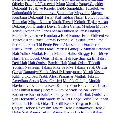
Objeler
Fotoğraf Çerçevesi
Mum
Vazolar
Yapay Çiçekler
Dekoratif Tabak ve Kaseler
Biblo
Şaraplıklar
Tütsülük ve
Buhurdanlık
Mumluklar ve Şamdanlar
Meyvelik
Magnet
Kumbara
Dekoratif Taşlar
Kül Tablası
Nazar Boncuğu
Kitap
Tutucular
Müzik Kutusu
Yatak Tepsisi
Kokulu Taşlar
Ahşap
Dekorasyon Ürünleri
Duvar Süsleri
Cansız Manken
Mutfak
Tekstili
Amerikan Servis
Masa Örtüleri
Mutfak Önlüğü
Mutfak Havlusu ve Kurulama Bezi
Runner
Fırın Eldiveni ve
Tutacak
Raf Örtüsü
Kumaş Peçete
Ev Tekstili
Perde
Stor
Perde
Jaluziler
Tül Perde
Perde Aksesuarları
Fon Perde
Rustik Perde
Çocuk Odası Perdesi
Güneşlik
Mutfak Perdeleri
Halı
Yolluk
Mutfak Halısı
Makine Halısı
Shaggy Halı
Jüt ve
Hasır Halı
Çocuk Odası Halıları
Halı Kaydırmazı
El Halısı
Deri Halı
Halı Örtüsü
Bambu Halı
Yatak Odası Tekstili
Yorgan
Nevresim Takımı
Pike ve Pike Takımı
Yatak Örtüsü
Çarşaf
Battaniye
Yatak Alezi & Koruyucusu
Yastık
Yastık
Kılıfı
Uyku Seti
Yastık Alezi
Paspaslar
Mutfak Tekstili
Amerikan Servis
Masa Örtüleri
Mutfak Önlüğü
Mutfak
Havlusu ve Kurulama Bezi
Runner
Fırın Eldiveni ve Tutacak
Raf Örtüsü
Kumaş Peçete
Kilim
Seccade
Salon Tekstili
Kırlent ve Kırlent Kılıfı
Sandalye Minderi
Koltuk Örtüsü ve
Şalı
Dekoratif Yastık
Sandalye Kılıfı
Bahçe Tekstili
Salıncak
Minderleri
Bebek Odası Tekstili
Bebek Yorganı
Bebek
Çarşafı
Bebek Nevresim Takımı
Bebek Battaniyesi
Bebek
Uyku Seti
Banyo Tekstil
Banyo Paspasları
Banyo Bakım