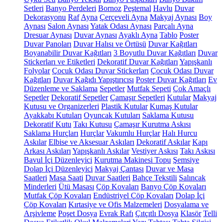
Setleri
Banyo Perdeleri
Bornoz
Peştemal
Havlu
Duvar
Dekorasyonu
Raf
Ayna
Çerçeveli Ayna
Makyaj Aynası
Boy
Aynası
Salon Aynası
Yatak Odası Aynası
Parçalı Ayna
Dresuar Aynası
Duvar Aynası
Ayaklı Ayna
Tablo
Poster
Duvar Panoları
Duvar Halısı ve Örtüsü
Duvar Kağıtları
Boyanabilir Duvar Kağıtları
3 Boyutlu Duvar Kağıtları
Duvar
Stickerları ve Etiketleri
Dekoratif Duvar Kağıtları
Yapışkanlı
Folyolar
Çocuk Odası Duvar Stickerları
Çocuk Odası Duvar
Kağıtları
Duvar Kağıdı Yapıştırıcısı
Poster Duvar Kağıtları
Ev
Düzenleme ve Saklama
Sepetler
Mutfak Sepeti
Çok Amaçlı
Sepetler
Dekoratif Sepetler
Çamaşır Sepetleri
Kutular
Makyaj
Kutusu ve Organizerleri
Plastik Kutular
Kumaş Kutular
Ayakkabı Kutuları
Oyuncak Kutuları
Saklama Kutusu
Dekoratif Kutu
Takı Kutusu
Çamaşır Kurutma Askısı
Saklama Hurçları
Hurçlar
Vakumlu Hurçlar
Halı Hurcu
Askılar
Elbise ve Aksesuar Askıları
Dekoratif Askılar
Kapı
Arkası Askıları
Yapışkanlı Askılar
Vestiyer Askısı
Takı Askısı
Bavul İçi Düzenleyici
Kurutma Makinesi Topu
Şemsiye
Dolap İçi Düzenleyici
Makyaj Çantası
Duvar ve Masa
Saatleri
Masa Saati
Duvar Saatleri
Bahçe Tekstili
Salıncak
Minderleri
Ütü Masası
Çöp Kovaları
Banyo Çöp Kovaları
Mutfak Çöp Kovaları
Endüstriyel Çöp Kovaları
Dolap İçi
Çöp Kovaları
Kırtasiye ve Ofis Malzemeleri
Dosyalama ve
Arşivleme
Poşet Dosya
Evrak Rafı
Çıtçıtlı Dosya
Klasör
Telli