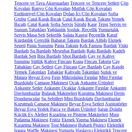
Tencere ve Tava Aksesuarları
Tencere ve Tencere Setleri
Çöp
Kovaları
Banyo Çöp Kovaları
Mutfak Çöp Kovaları
Endüstriyel Çöp Kovaları
Dolap İçi Çöp Kovaları
Sofra
Grubu
Çatal,Kaşık,Bıçak
Çatal Kaşık Bıçak Takımı
Yemek
Bıçağı
Çatal
Kaşık
Sofra Servis
Sürahi
Kase
Tepsi
Servis ve
Sunum Tabakları
Yağdanlık
Sosluk, Reçellik
Yumurtalık
Servis Maşa Seti
Şekerlik
Salata Kasesi
Peçetelik
Karaf
Kürdanlık
Çerezlik
Baharat Takımı
Bardak Altlığı
Ekmek
Sepeti
Pasta Sunumu
Pasta Takımı
Kek Fanusu
Bardak
Viski
Bardağı
Su Bardağı
Meşrubat Bardağı
Rakı Bardağı
Kadeh
Bardak Seti
Bira Bardağı
Shot Bardağı
Çay ve Kahve
Sunumu
Sütlük
Kahve Fincanı
Kupa
Fincan Takımı
Çay
Tabakları
Çay Setleri
Çay Fincanı
Çay Bardağı
Çay Kaşığı
Yemek Takımları
Tabaklar
Kahvaltı Takımları
Suluk ve
Matara
Beyaz Eşya
Fırın
Mikrodalga Fırınlar
Mini Fırınlar
Buzdolabı
Çamaşır Makinesi
Ocak
Ankastre Ürünleri
Ankastre Setler
Ankastre Ocaklar
Ankastre Fırınlar
Ankastre
Davlumbazlar
Bulaşık Makineleri
Kurutma Makinesi
Derin
Dondurucular
Su Sebilleri
Mini Buzdolabı
Davlumbazlar
Kurutmalı Çamaşır Makinesi
Beyaz Eşya Setleri
Aspiratörler
Beyaz Eşya Yedek Parça ve Bakım Ürünleri
Şarap Dolabı
Küçük Ev Aletleri
Kızartma ve Pişirme Makineleri
Mısır
Patlatma Makinesi
Fritöz
Ekmek Yapma Makinesi
Ekmek
Kızartma Makinesi
Tost Makinesi
Buharlı Pişirici
Elektrikli
Izgara
Waffle Makinesi
Yumurta Haşlayıcı
Elektrikli Tencere