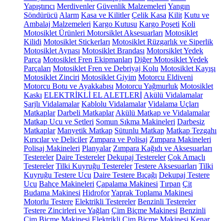
Yapıştırıcı
Merdivenler
Güvenlik Malzemeleri
Yangın
Söndürücü
Alarm
Kasa ve Kilitler
Çelik Kasa
Kilit
Kutu ve
Ambalaj Malzemeleri
Kargo Kutusu
Kargo Poşeti
Koli
Motosiklet Ürünleri
Motorsiklet Aksesuarları
Motosiklet
Kilidi
Motosiklet Stickerları
Motosiklet Rüzgarlık ve Siperlik
Motosiklet Aynası
Motosiklet Brandası
Motorsiklet Yedek
Parça
Motosiklet Fren Ekipmanları
Diğer Motosiklet Yedek
Parçaları
Motosiklet Fren ve Debriyaj Kolu
Motosiklet Kayışı
Motosiklet Zinciri
Motosiklet Giyim
Motorcu Eldiveni
Motorcu Botu ve Ayakkabısı
Motorcu Yağmurluk
Motosiklet
Kaskı
ELEKTRİKLİ EL ALETLERİ
Akülü Vidalamalar
Şarjlı Vidalamalar
Kablolu Vidalamalar
Vidalama Uçları
Matkaplar
Darbeli Matkaplar
Akülü Matkap ve Vidalamalar
Matkap Ucu ve Setleri
Somun Sıkma Makineleri
Darbesiz
Matkaplar
Manyetik Matkap
Sütunlu Matkap
Matkap Tezgahı
Kırıcılar ve Deliciler
Zımpara ve Polisaj
Zımpara Makineleri
Polisaj Makineleri
Planyalar
Zımpara Kağıdı ve Aksesuarları
Testereler
Daire Testereler
Dekupaj Testereler
Çok Amaçlı
Testereler
Tilki Kuyruğu Testereler
Testere Aksesuarları
Tilki
Kuyruğu Testere Ucu
Daire Testere Bıçağı
Dekupaj Testere
Ucu
Bahçe Makineleri
Çapalama Makinesi
Tırpan
Çit
Budama Makinesi
Hidrofor
Yaprak Toplama Makinesi
Motorlu Testere
Elektrikli Testereler
Benzinli Testereler
Testere Zincirleri ve Yağları
Çim Biçme Makinesi
Benzinli
Çim Biçme Makinesi
Elektrikli Çim Biçme Makinesi
Kenar