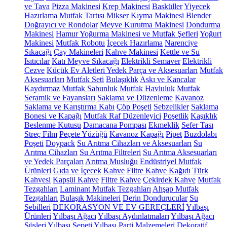
ve Tava
Pizza Makinesi
Krep Makinesi
Basküller
Yiyecek
Hazırlama
Mutfak Tartısı
Mikser
Kıyma Makinesi
Blender
Doğrayıcı ve Rondolar
Meyve Kurutma Makinesi
Dondurma
Makinesi
Hamur Yoğurma Makinesi ve Mutfak Şefleri
Yoğurt
Makinesi
Mutfak Robotu
İçecek Hazırlama
Narenciye
Sıkacağı
Çay Makineleri
Kahve Makinesi
Kettle ve Su
Isıtıcılar
Katı Meyve Sıkacağı
Elektrikli Semaver
Elektrikli
Cezve
Küçük Ev Aletleri Yedek Parça ve Aksesuarları
Mutfak
Aksesuarları
Mutfak Seti
Bulaşıklık
Askı ve Kancalar
Kaydırmaz
Mutfak Sabunluk
Mutfak Havluluk
Mutfak
Seramik ve Fayansları
Saklama ve Düzenleme
Kavanoz
Saklama ve Karıştırma Kabı
Çöp Poşeti
Sebzelikler
Saklama
Bonesi ve Kapağı
Mutfak Raf Düzenleyici
Poşetlik
Kaşıklık
Beslenme Kutusu
Damacana Pompası
Ekmeklik
Sefer Tası
Streç Film
Peçete Yüzüğü
Kavanoz Kapağı
Pipet
Buzdolabı
Poşeti
Doypack
Su Arıtma Cihazları ve Aksesuarları
Su
Arıtma Cihazları
Su Arıtma Filtreleri
Su Arıtma Aksesuarları
ve Yedek Parçaları
Arıtma Musluğu
Endüstriyel Mutfak
Ürünleri
Gıda ve İçecek
Kahve
Filtre Kahve Kağıdı
Türk
Kahvesi
Kapsül Kahve
Filtre Kahve
Çekirdek Kahve
Mutfak
Tezgahları
Laminant Mutfak Tezgahları
Ahşap Mutfak
Tezgahları
Bulaşık Makineleri
Derin Dondurucular
Su
Sebilleri
DEKORASYON VE EV GEREÇLERİ
Yılbaşı
Ürünleri
Yılbaşı Ağacı
Yılbaşı Aydınlatmaları
Yılbaşı Ağacı
Süsleri
Yılbaşı Sepeti
Yılbaşı Parti Malzemeleri
Dekoratif