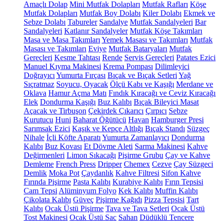
Amaçlı Dolap
Mini Mutfak Dolapları
Mutfak Rafları
Köşe
Mutfak Dolapları
Mutfak Boy Dolabı
Kiler Dolabı
Ekmek ve
Sebze Dolabı
Tabureler
Sandalye
Mutfak Sandalyeleri
Bar
Sandalyeleri
Katlanır Sandalyeler
Mutfak Köşe Takımları
Masa ve Masa Takımları
Yemek Masası ve Takımları
Mutfak
Masası ve Takımları
Eviye
Mutfak Bataryaları
Mutfak
Gereçleri
Kesme Tahtası
Rende
Servis Gereçleri
Patates Ezici
Manuel Kıyma Makinesi
Krema Pompası
Dilimleyici
Doğrayıcı
Yumurta Fırçası
Bıçak ve Bıçak Setleri
Yağ
Sıçratmaz
Soyucu, Oyacak
Ölçü Kabı ve Kaşığı
Merdane ve
Oklava
Hamur Açma Matı
Fındık Kıracağı ve Ceviz Kıracağı
Elek
Dondurma Kaşığı
Buz Kalıbı
Bıçak Bileyici Masat
Açacak ve Tirbuşon
Çekirdek Çıkarıcı
Çırpıcı
Sebze
Kurutucu
Huni
Baharat Öğütücü
Havan
Hamburger Presi
Sarımsak Ezici
Kaşık ve Kepçe Altlığı
Bıçak Standı
Süzgeç
Nihale
İçli Köfte Aparatı
Yumurta Zamanlayıcı
Dondurma
Kalıbı
Buz Kovası
Et Dövme Aleti
Sarma Makinesi
Kahve
Değirmenleri
Limon Sıkacağı
Pişirme Grubu
Çay ve Kahve
Demleme
French Press
Dripper
Chemex
Cezve
Çay Süzgeci
Demlik
Moka Pot
Çaydanlık
Kahve Filtresi
Sifon Kahve
Fırında Pişirme
Pasta Kalıbı
Kurabiye Kalıbı
Fırın Tepsisi
Cam Tepsi
Alüminyum Folyo
Kek Kalıbı
Muffin Kalıbı
Çikolata Kalıbı
Güveç
Pişirme Kağıdı
Pizza Tepsisi
Tart
Kalıbı
Ocak Üstü Pişirme
Tava ve Tava Setleri
Ocak Üstü
Tost Makinesi
Ocak Üstü Sac
Sahan
Düdüklü Tencere