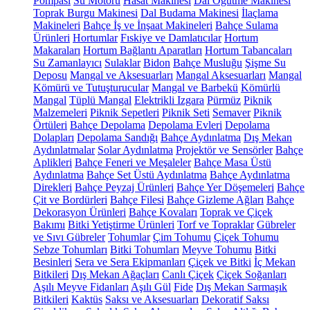
Pompası
Su Motoru
Hasat Makinesi
Dal Öğütme Makinesi
Toprak Burgu Makinesi
Dal Budama Makinesi
İlaçlama
Makineleri
Bahçe İş ve İnşaat Makineleri
Bahçe Sulama
Ürünleri
Hortumlar
Fıskiye ve Damlatıcılar
Hortum
Makaraları
Hortum Bağlantı Aparatları
Hortum Tabancaları
Su Zamanlayıcı
Sulaklar
Bidon
Bahçe Musluğu
Şişme Su
Deposu
Mangal ve Aksesuarları
Mangal Aksesuarları
Mangal
Kömürü ve Tutuşturucular
Mangal ve Barbekü
Kömürlü
Mangal
Tüplü Mangal
Elektrikli Izgara
Pürmüz
Piknik
Malzemeleri
Piknik Sepetleri
Piknik Seti
Semaver
Piknik
Örtüleri
Bahçe Depolama
Depolama Evleri
Depolama
Dolapları
Depolama Sandığı
Bahçe Aydınlatma
Dış Mekan
Aydınlatmalar
Solar Aydınlatma
Projektör ve Sensörler
Bahçe
Aplikleri
Bahçe Feneri ve Meşaleler
Bahçe Masa Üstü
Aydınlatma
Bahçe Set Üstü Aydınlatma
Bahçe Aydınlatma
Direkleri
Bahçe Peyzaj Ürünleri
Bahçe Yer Döşemeleri
Bahçe
Çit ve Bordürleri
Bahçe Filesi
Bahçe Gizleme Ağları
Bahçe
Dekorasyon Ürünleri
Bahçe Kovaları
Toprak ve Çiçek
Bakımı
Bitki Yetiştirme Ürünleri
Torf ve Topraklar
Gübreler
ve Sıvı Gübreler
Tohumlar
Çim Tohumu
Çiçek Tohumu
Sebze Tohumları
Bitki Tohumları
Meyve Tohumu
Bitki
Besinleri
Sera ve Sera Ekipmanları
Çiçek ve Bitki
İç Mekan
Bitkileri
Dış Mekan Ağaçları
Canlı Çiçek
Çiçek Soğanları
Aşılı Meyve Fidanları
Aşılı Gül
Fide
Dış Mekan Sarmaşık
Bitkileri
Kaktüs
Saksı ve Aksesuarları
Dekoratif Saksı