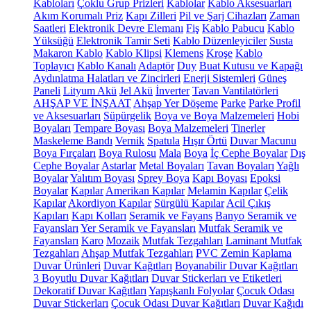
Kabloları
Çoklu Grup Prizleri
Kablolar
Kablo Aksesuarları
Akım Korumalı Priz
Kapı Zilleri
Pil ve Şarj Cihazları
Zaman
Saatleri
Elektronik Devre Elemanı
Fiş
Kablo Pabucu
Kablo
Yüksüğü
Elektronik Tamir Seti
Kablo Düzenleyiciler
Susta
Makaron Kablo
Kablo Klipsi
Klemens
Kroşe
Kablo
Toplayıcı
Kablo Kanalı
Adaptör
Duy
Buat Kutusu ve Kapağı
Aydınlatma Halatları ve Zincirleri
Enerji Sistemleri
Güneş
Paneli
Lityum Akü
Jel Akü
İnverter
Tavan Vantilatörleri
AHŞAP VE İNŞAAT
Ahşap Yer Döşeme
Parke
Parke Profil
ve Aksesuarları
Süpürgelik
Boya ve Boya Malzemeleri
Hobi
Boyaları
Tempare Boyası
Boya Malzemeleri
Tinerler
Maskeleme Bandı
Vernik
Spatula
Hışır Örtü
Duvar Macunu
Boya Fırçaları
Boya Rulosu
Mala
Boya
İç Cephe Boyalar
Dış
Cephe Boyalar
Astarlar
Metal Boyaları
Tavan Boyaları
Yağlı
Boyalar
Yalıtım Boyası
Sprey Boya
Kapı Boyası
Epoksi
Boyalar
Kapılar
Amerikan Kapılar
Melamin Kapılar
Çelik
Kapılar
Akordiyon Kapılar
Sürgülü Kapılar
Acil Çıkış
Kapıları
Kapı Kolları
Seramik ve Fayans
Banyo Seramik ve
Fayansları
Yer Seramik ve Fayansları
Mutfak Seramik ve
Fayansları
Karo
Mozaik
Mutfak Tezgahları
Laminant Mutfak
Tezgahları
Ahşap Mutfak Tezgahları
PVC Zemin Kaplama
Duvar Ürünleri
Duvar Kağıtları
Boyanabilir Duvar Kağıtları
3 Boyutlu Duvar Kağıtları
Duvar Stickerları ve Etiketleri
Dekoratif Duvar Kağıtları
Yapışkanlı Folyolar
Çocuk Odası
Duvar Stickerları
Çocuk Odası Duvar Kağıtları
Duvar Kağıdı