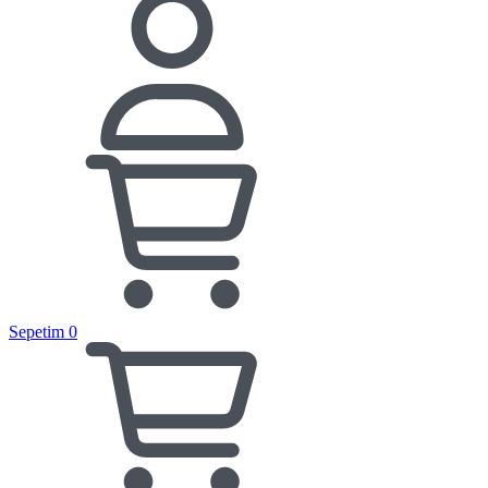
Sepetim
0