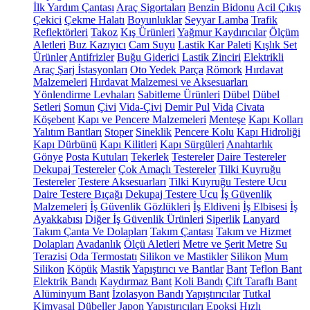
İlk Yardım Çantası
Araç Sigortaları
Benzin Bidonu
Acil Çıkış
Çekici
Çekme Halatı
Boyunluklar
Seyyar Lamba
Trafik
Reflektörleri
Takoz
Kış Ürünleri
Yağmur Kaydırıcılar
Ölçüm
Aletleri
Buz Kazıyıcı
Cam Suyu
Lastik Kar Paleti
Kışlık Set
Ürünler
Antifrizler
Buğu Giderici
Lastik Zinciri
Elektrikli
Araç Şarj İstasyonları
Oto Yedek Parça
Römork
Hırdavat
Malzemeleri
Hırdavat Malzemesi ve Aksesuarları
Yönlendirme Levhaları
Sabitleme Ürünleri
Dübel
Dübel
Setleri
Somun
Çivi
Vida-Çivi
Demir Pul
Vida
Civata
Köşebent
Kapı ve Pencere Malzemeleri
Menteşe
Kapı Kolları
Yalıtım Bantları
Stoper
Sineklik
Pencere Kolu
Kapı Hidroliği
Kapı Dürbünü
Kapı Kilitleri
Kapı Sürgüleri
Anahtarlık
Gönye
Posta Kutuları
Tekerlek
Testereler
Daire Testereler
Dekupaj Testereler
Çok Amaçlı Testereler
Tilki Kuyruğu
Testereler
Testere Aksesuarları
Tilki Kuyruğu Testere Ucu
Daire Testere Bıçağı
Dekupaj Testere Ucu
İş Güvenlik
Malzemeleri
İş Güvenlik Gözlükleri
İş Eldiveni
İş Elbisesi
İş
Ayakkabısı
Diğer İş Güvenlik Ürünleri
Siperlik
Lanyard
Takım Çanta Ve Dolapları
Takım Çantası
Takım ve Hizmet
Dolapları
Avadanlık
Ölçü Aletleri
Metre ve Şerit Metre
Su
Terazisi
Oda Termostatı
Silikon ve Mastikler
Silikon
Mum
Silikon
Köpük
Mastik
Yapıştırıcı ve Bantlar
Bant
Teflon Bant
Elektrik Bandı
Kaydırmaz Bant
Koli Bandı
Çift Taraflı Bant
Alüminyum Bant
İzolasyon Bandı
Yapıştırıcılar
Tutkal
Kimyasal Dübeller
Japon Yapıştırıcıları
Epoksi
Hızlı