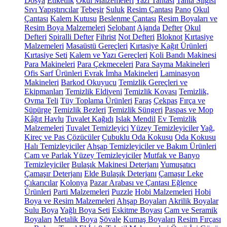
Dosya
Etiketlik
Okul Malzemeleri
Yazı Tahtası
Tahta Silgisi
Sıvı Yapıştırıcılar
Tebeşir
Suluk
Resim Çantası
Pano
Okul
Çantası
Kalem Kutusu
Beslenme Çantası
Resim Boyaları ve
Resim Boya Malzemeleri
Selobant
Ajanda
Defter
Okul
Defteri
Spiralli Defter
Fihrist
Not Defteri
Bloknot
Kırtasiye
Malzemeleri
Masaüstü Gereçleri
Kırtasiye Kağıt Ürünleri
Kırtasiye Seti
Kalem ve Yazı Gereçleri
Koli Bandı Makinesi
Para Makineleri
Para Çekmeceleri
Para Sayma Makineleri
Ofis Sarf Ürünleri
Evrak İmha Makineleri
Laminasyon
Makineleri
Barkod Okuyucu
Temizlik Gereçleri ve
Ekipmanları
Temizlik Eldiveni
Temizlik Kovası
Temizlik,
Ovma Teli
Tüy Toplama Ürünleri
Faraş
Çekpas
Fırça ve
Süpürge
Temizlik Bezleri
Temizlik Süngeri
Paspas ve Mop
Kâğıt Havlu
Tuvalet Kağıdı
Islak Mendil
Ev Temizlik
Malzemeleri
Tuvalet Temizleyici
Yüzey Temizleyiciler
Yağ,
Kireç ve Pas Çözücüler
Çubuklu Oda Kokusu
Oda Kokusu
Halı Temizleyiciler
Ahşap Temizleyiciler ve Bakım Ürünleri
Cam ve Parlak Yüzey Temizleyiciler
Mutfak ve Banyo
Temizleyiciler
Bulaşık Makinesi Deterjanı
Yumuşatıcı
Çamaşır Deterjanı
Elde Bulaşık Deterjanı
Çamaşır Leke
Çıkarıcılar
Kolonya
Pazar Arabası ve Çantası
Eğlence
Ürünleri
Parti Malzemeleri
Puzzle
Hobi Malzemeleri
Hobi
Boya ve Resim Malzemeleri
Ahşap Boyaları
Akrilik Boyalar
Sulu Boya
Yağlı Boya Seti
Eskitme Boyası
Cam ve Seramik
Boyaları
Metalik Boya
Şövale
Kumaş Boyaları
Resim Fırçası