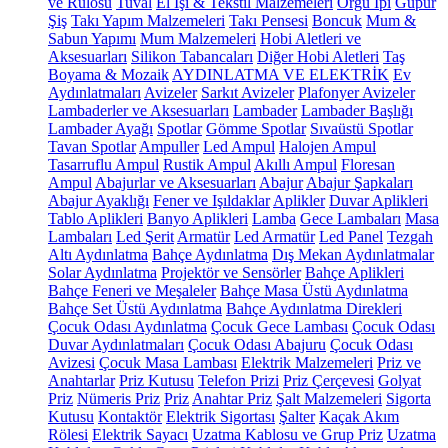
ve Rulosu
Tuval
El İşi & Tekstil Malzemeleri
Örgü İpi
Güpür
Şiş
Takı Yapım Malzemeleri
Takı Pensesi
Boncuk
Mum &
Sabun Yapımı
Mum Malzemeleri
Hobi Aletleri ve
Aksesuarları
Silikon Tabancaları
Diğer Hobi Aletleri
Taş
Boyama & Mozaik
AYDINLATMA VE ELEKTRİK
Ev
Aydınlatmaları
Avizeler
Sarkıt Avizeler
Plafonyer Avizeler
Lambaderler ve Aksesuarları
Lambader
Lambader Başlığı
Lambader Ayağı
Spotlar
Gömme Spotlar
Sıvaüstü Spotlar
Tavan Spotlar
Ampuller
Led Ampul
Halojen Ampul
Tasarruflu Ampul
Rustik Ampul
Akıllı Ampul
Floresan
Ampul
Abajurlar ve Aksesuarları
Abajur
Abajur Şapkaları
Abajur Ayaklığı
Fener ve Işıldaklar
Aplikler
Duvar Aplikleri
Tablo Aplikleri
Banyo Aplikleri
Lamba
Gece Lambaları
Masa
Lambaları
Led Şerit
Armatür
Led Armatür
Led Panel
Tezgah
Altı Aydınlatma
Bahçe Aydınlatma
Dış Mekan Aydınlatmalar
Solar Aydınlatma
Projektör ve Sensörler
Bahçe Aplikleri
Bahçe Feneri ve Meşaleler
Bahçe Masa Üstü Aydınlatma
Bahçe Set Üstü Aydınlatma
Bahçe Aydınlatma Direkleri
Çocuk Odası Aydınlatma
Çocuk Gece Lambası
Çocuk Odası
Duvar Aydınlatmaları
Çocuk Odası Abajuru
Çocuk Odası
Avizesi
Çocuk Masa Lambası
Elektrik Malzemeleri
Priz ve
Anahtarlar
Priz Kutusu
Telefon Prizi
Priz Çerçevesi
Golyat
Priz
Nümeris Priz
Priz
Anahtar Priz
Şalt Malzemeleri
Sigorta
Kutusu
Kontaktör
Elektrik Sigortası
Şalter
Kaçak Akım
Rölesi
Elektrik Sayacı
Uzatma Kablosu ve Grup Priz
Uzatma