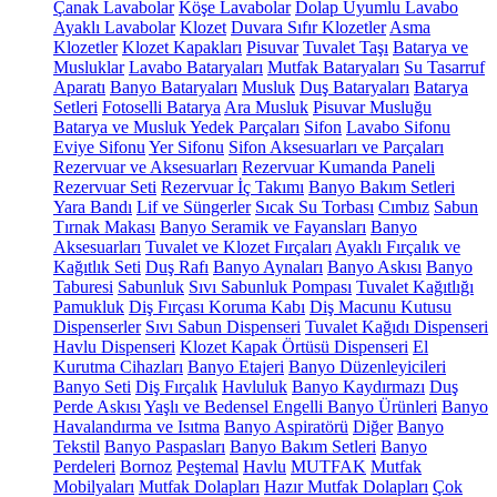
Çanak Lavabolar
Köşe Lavabolar
Dolap Uyumlu Lavabo
Ayaklı Lavabolar
Klozet
Duvara Sıfır Klozetler
Asma
Klozetler
Klozet Kapakları
Pisuvar
Tuvalet Taşı
Batarya ve
Musluklar
Lavabo Bataryaları
Mutfak Bataryaları
Su Tasarruf
Aparatı
Banyo Bataryaları
Musluk
Duş Bataryaları
Batarya
Setleri
Fotoselli Batarya
Ara Musluk
Pisuvar Musluğu
Batarya ve Musluk Yedek Parçaları
Sifon
Lavabo Sifonu
Eviye Sifonu
Yer Sifonu
Sifon Aksesuarları ve Parçaları
Rezervuar ve Aksesuarları
Rezervuar Kumanda Paneli
Rezervuar Seti
Rezervuar İç Takımı
Banyo Bakım Setleri
Yara Bandı
Lif ve Süngerler
Sıcak Su Torbası
Cımbız
Sabun
Tırnak Makası
Banyo Seramik ve Fayansları
Banyo
Aksesuarları
Tuvalet ve Klozet Fırçaları
Ayaklı Fırçalık ve
Kağıtlık Seti
Duş Rafı
Banyo Aynaları
Banyo Askısı
Banyo
Taburesi
Sabunluk
Sıvı Sabunluk Pompası
Tuvalet Kağıtlığı
Pamukluk
Diş Fırçası Koruma Kabı
Diş Macunu Kutusu
Dispenserler
Sıvı Sabun Dispenseri
Tuvalet Kağıdı Dispenseri
Havlu Dispenseri
Klozet Kapak Örtüsü Dispenseri
El
Kurutma Cihazları
Banyo Etajeri
Banyo Düzenleyicileri
Banyo Seti
Diş Fırçalık
Havluluk
Banyo Kaydırmazı
Duş
Perde Askısı
Yaşlı ve Bedensel Engelli Banyo Ürünleri
Banyo
Havalandırma ve Isıtma
Banyo Aspiratörü
Diğer
Banyo
Tekstil
Banyo Paspasları
Banyo Bakım Setleri
Banyo
Perdeleri
Bornoz
Peştemal
Havlu
MUTFAK
Mutfak
Mobilyaları
Mutfak Dolapları
Hazır Mutfak Dolapları
Çok