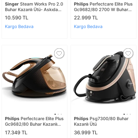
Singer
Steam Works Pro 2.0
Philips
Perfectcare Elite Plus
Buhar Kazanlı Ütü- Askıda
Gc9682/80 2700 W Buhar
Ütüleme 1800 Watt
Kazanlı Ütü Çanta Hediyeli
10.590 TL
22.999 TL
Kargo Bedava
Kargo Bedava
Philips
Perfectcare Elite Plus
Philips
Psg7300/80 Buhar
Gc9682/80 Buhar Kazanlı
Kazanlı Ütü
Ütü
17.349 TL
36.999 TL