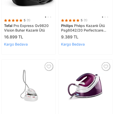
5
(1)
5
(1)
Tefal
Pro Express Gv9820
Philips
Phılıps Kazanlı Ütü
Vision Buhar Kazanlı Ütü
Psg6042/20 Perfectcare
Compact 8bar 550gr
16.899 TL
9.389 TL
Kargo Bedava
Kargo Bedava