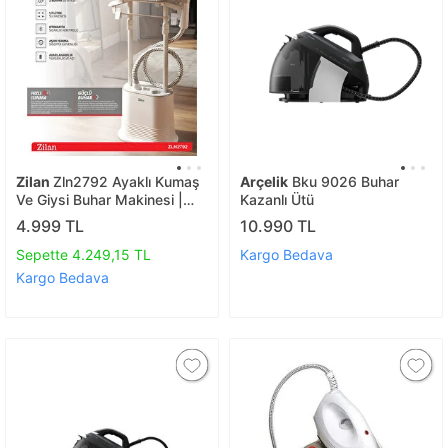
Zilan
Zln2792 Ayaklı Kumaş
Arçelik
Bku 9026 Buhar
Ve Giysi Buhar Makinesi |
Kazanlı Ütü
Dikey Buharlı Ütü | Kırışık
4.999 TL
10.990 TL
Giderici | 1.7 L. 2000 W
Sepette 4.249,15 TL
Kargo Bedava
Kargo Bedava