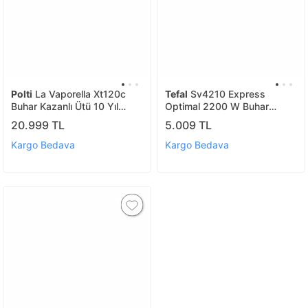
Polti
La Vaporella Xt120c
Tefal
Sv4210 Express
Buhar Kazanlı Ütü 10 Yıl
Optimal 2200 W Buhar
Kazan Garantili
Kazanlı Ütü
20.999 TL
5.009 TL
Kargo Bedava
Kargo Bedava