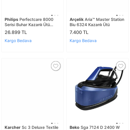
Philips
Perfectcare 8000
Arçelik
Aria™ Master Station
Serisi Buhar Kazanlı Ütü
Biu 6324 Kazanlı Ütü
Psg8160/30
26.899 TL
7.400 TL
Kargo Bedava
Kargo Bedava
Karcher
Sc 3 Deluxe Textile
Beko
Sga 7124 D 2400 W