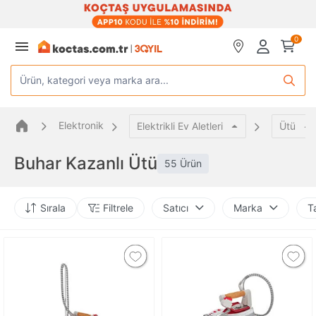
0
Ürün, kategori veya marka ara...
Elektronik
Elektrikli Ev Aletleri
Ütü
Buhar Kazanlı Ütü
55 Ürün
Sırala
Filtrele
Satıcı
Marka
T