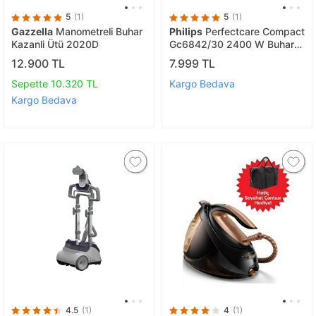
5
(1)
5
(1)
Gazzella
Manometreli Buhar
Philips
Perfectcare Compact
Kazanli Ütü 2020D
Gc6842/30 2400 W Buhar
Kazanlı Ütü
12.900 TL
7.999 TL
Sepette 10.320 TL
Kargo Bedava
Kargo Bedava
4.5
(1)
4
(1)