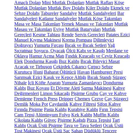
Amaçlı Dolap
Mini Mutfak Dolapları
Mutfak Rafları
Köşe
Mutfak Dolapları
Mutfak Boy Dolabı
Kiler Dolabı
Ekmek ve
Sebze Dolabı
Tabureler
Sandalye
Mutfak Sandalyeleri
Bar
Sandalyeleri
Katlanır Sandalyeler
Mutfak Köşe Takımları
Masa ve Masa Takımları
Yemek Masası ve Takımları
Mutfak
Masası ve Takımları
Eviye
Mutfak Bataryaları
Mutfak
Gereçleri
Kesme Tahtası
Rende
Servis Gereçleri
Patates Ezici
Manuel Kıyma Makinesi
Krema Pompası
Dilimleyici
Doğrayıcı
Yumurta Fırçası
Bıçak ve Bıçak Setleri
Yağ
Sıçratmaz
Soyucu, Oyacak
Ölçü Kabı ve Kaşığı
Merdane ve
Oklava
Hamur Açma Matı
Fındık Kıracağı ve Ceviz Kıracağı
Elek
Dondurma Kaşığı
Buz Kalıbı
Bıçak Bileyici Masat
Açacak ve Tirbuşon
Çekirdek Çıkarıcı
Çırpıcı
Sebze
Kurutucu
Huni
Baharat Öğütücü
Havan
Hamburger Presi
Sarımsak Ezici
Kaşık ve Kepçe Altlığı
Bıçak Standı
Süzgeç
Nihale
İçli Köfte Aparatı
Yumurta Zamanlayıcı
Dondurma
Kalıbı
Buz Kovası
Et Dövme Aleti
Sarma Makinesi
Kahve
Değirmenleri
Limon Sıkacağı
Pişirme Grubu
Çay ve Kahve
Demleme
French Press
Dripper
Chemex
Cezve
Çay Süzgeci
Demlik
Moka Pot
Çaydanlık
Kahve Filtresi
Sifon Kahve
Fırında Pişirme
Pasta Kalıbı
Kurabiye Kalıbı
Fırın Tepsisi
Cam Tepsi
Alüminyum Folyo
Kek Kalıbı
Muffin Kalıbı
Çikolata Kalıbı
Güveç
Pişirme Kağıdı
Pizza Tepsisi
Tart
Kalıbı
Ocak Üstü Pişirme
Tava ve Tava Setleri
Ocak Üstü
Tost Makinesi
Ocak Üstü Sac
Sahan
Düdüklü Tencere