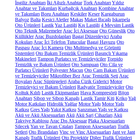
İngiliz Anahtarı
İki Ağızlı Anahtar
Tork Anahtarı
Yıldız
Anahtar ve Takımları
Kurbağcık Anahtarı
Kombine Anahtar
ve Takımları
Boru Anahtarı
Keskiler
Keser
Kargaburun
Balyoz
Balta
Kesici Aletler
Makas
Maket Bıçağı
Iskarpela
Oto Ürünleri
Lastik
Yaz Lastiği
Kış Lastiği
4 Mevsim Lastik
Oto Teknik Malzemeler
Araç İçi Aksesuar
Oto Güneşlik
Oto
Küllükler
Araç Buzdolapları
Bagaj Düzenleyici
Araba
Kokuları
Araç İçi Telefon Tutucular
Bagaj Havuzu
Oto
Paspası
Araç İçi Kamera
Oto Multimedya ve Görüntü
Sistemleri
Oto Bakım Temizlik Ürünleri
Basınçlı Yıkama
Makineleri
Tampon Parlatıcı ve Temizleyiciler
Torpido
Temizlik ve Bakım Ürünleri
Oto Şampuan
Oto Cila ve
Parlatıcı Ürünleri
Polyester Macun
Oto Cam Bakım Ürünleri
ve Temizleyiciler
Mikrofiber Bez
Araç Temizlik Seti
Araç
Boyaları
Araç Süpürgeleri
Araba Çizik Giderici
Motor
Temizleyici ve Bakım Ürünleri
Radyatör Temizleyiciler
Oto
Koltuk Kılıfı
Lastik Ekipmanları
Hava Kompresörü
Bijon
Anahtarı
Sibop ve Sibop Kapağı
Lastik Tamir Kiti
Kriko
Yağ
Motor Katkıları
Hidrolik Yağlar
Motor Yağı
Motor Yağı
Katkısı
Gres Yağı
Yakıt Katkısı
Şanzıman Yağı ve Katkısı
Akü ve Akü Aksesuarları
Akü
Akü Şarj Cihazları
Akü
Takviye Kablosu
Araç Dış Aksesuar
Plaka Aksesuarları
Silecek
Yan ve Tavan Çıtaları
Tampon Aksesuarları
Trafik
Setleri
Oto Brandaları
Vinç ve Vinç Aksesuarları
Jant ve Jant
Kapağı
Trafik Ürünleri
Oto Projektör
Diğer Trafik Ürünleri