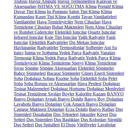
Trafosu
Havuz Ampulü
Havuz Termometresi
Karavan ve
Aksesuarları
ISITMA VE SOĞUTMA
Klima
Portatif Klima
Duvar Tipi Klima
Isı Pompası
Salon Tipi Klima
Klima
Kumandası
Kaset Tipi Klima
Kombi
Tavan Vantilatörleri
Vantilatörler
Hava Temizleyiciler
Nem Cihazları
Hava
Temizleme Cihazları
Buhar Makineleri
Nem Alma Cihazları
ve Rutubet Gidericiler
Elektrikli Isıtıcılar
Quartz Isıtıcılar
Infrared Isıtıcılar
Kule Tipi Isıtıcılar
Yağlı Radyatör
Fanlı
Isıtıcılar
Elektrikli Radyatörler
Dış Mekan Isıtıcılar
Havlupanlar
Radyatörler
Termosifonlar
Şofbenler
Ani Su
Isıtıcı
Isıtma ve Soğutma Yedek Parça
Radyatör Vanaları
Termostat
Klima Yedek Parça
Radyatör Yedek Parça
Klima
Temizleyicisi
Klima Temizleme Spreyi
Klima Temizleme
Sıvısı
Şömine
Şömine Aksesuarları
Elektrikli Şömineler
Bahçe Şömineleri
Bacasız Şömineler
Güneş Enerji Sistemleri
Soba
Doğalgaz Sobası
Kuzine Soba
Elektrikli Soba
Pelet
Soba
Soba Borusu ve Aksesuarları
Hava Perdesi
Doğalgaz
Tesisat Malzemeleri
Doğalgaz Hortumu
Doğalgaz Menfezleri
Tesisat Temizleme Sıvıları
Boyler
Kalorifer Kazanı
BANYO
Banyo Dolapları
Aynalı Banyo Dolabı
Banyo Boy Dolapları
Lavabolu Banyo Dolapları
Çok Amaçlı Banyo Dolapları
Çamaşır Makinesi Dolapları
Ecza Dolabı
Banyo Rafları
Duş
Sistemleri
Duşakabin
Duş Tekneleri
Jakuziler
Küvet
Duş
Setleri
Duş Sistemleri
Duş Başlıkları
Duş Kolonları
Sürgülü
Duş Setleri
Duş Spiralleri
El Duşu
Vitrifiyeler
Lavabolar