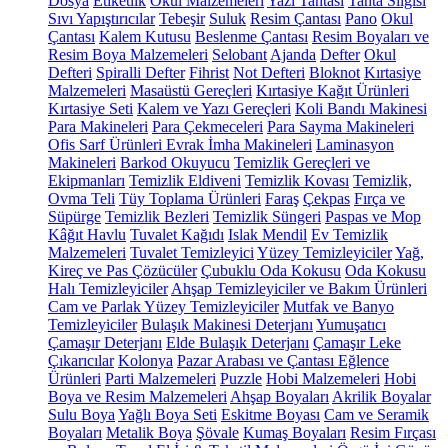
Dosya
Etiketlik
Okul Malzemeleri
Yazı Tahtası
Tahta Silgisi
Sıvı Yapıştırıcılar
Tebeşir
Suluk
Resim Çantası
Pano
Okul
Çantası
Kalem Kutusu
Beslenme Çantası
Resim Boyaları ve
Resim Boya Malzemeleri
Selobant
Ajanda
Defter
Okul
Defteri
Spiralli Defter
Fihrist
Not Defteri
Bloknot
Kırtasiye
Malzemeleri
Masaüstü Gereçleri
Kırtasiye Kağıt Ürünleri
Kırtasiye Seti
Kalem ve Yazı Gereçleri
Koli Bandı Makinesi
Para Makineleri
Para Çekmeceleri
Para Sayma Makineleri
Ofis Sarf Ürünleri
Evrak İmha Makineleri
Laminasyon
Makineleri
Barkod Okuyucu
Temizlik Gereçleri ve
Ekipmanları
Temizlik Eldiveni
Temizlik Kovası
Temizlik,
Ovma Teli
Tüy Toplama Ürünleri
Faraş
Çekpas
Fırça ve
Süpürge
Temizlik Bezleri
Temizlik Süngeri
Paspas ve Mop
Kâğıt Havlu
Tuvalet Kağıdı
Islak Mendil
Ev Temizlik
Malzemeleri
Tuvalet Temizleyici
Yüzey Temizleyiciler
Yağ,
Kireç ve Pas Çözücüler
Çubuklu Oda Kokusu
Oda Kokusu
Halı Temizleyiciler
Ahşap Temizleyiciler ve Bakım Ürünleri
Cam ve Parlak Yüzey Temizleyiciler
Mutfak ve Banyo
Temizleyiciler
Bulaşık Makinesi Deterjanı
Yumuşatıcı
Çamaşır Deterjanı
Elde Bulaşık Deterjanı
Çamaşır Leke
Çıkarıcılar
Kolonya
Pazar Arabası ve Çantası
Eğlence
Ürünleri
Parti Malzemeleri
Puzzle
Hobi Malzemeleri
Hobi
Boya ve Resim Malzemeleri
Ahşap Boyaları
Akrilik Boyalar
Sulu Boya
Yağlı Boya Seti
Eskitme Boyası
Cam ve Seramik
Boyaları
Metalik Boya
Şövale
Kumaş Boyaları
Resim Fırçası