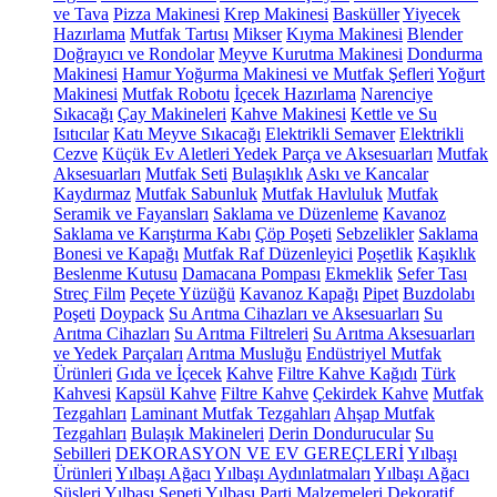
ve Tava
Pizza Makinesi
Krep Makinesi
Basküller
Yiyecek
Hazırlama
Mutfak Tartısı
Mikser
Kıyma Makinesi
Blender
Doğrayıcı ve Rondolar
Meyve Kurutma Makinesi
Dondurma
Makinesi
Hamur Yoğurma Makinesi ve Mutfak Şefleri
Yoğurt
Makinesi
Mutfak Robotu
İçecek Hazırlama
Narenciye
Sıkacağı
Çay Makineleri
Kahve Makinesi
Kettle ve Su
Isıtıcılar
Katı Meyve Sıkacağı
Elektrikli Semaver
Elektrikli
Cezve
Küçük Ev Aletleri Yedek Parça ve Aksesuarları
Mutfak
Aksesuarları
Mutfak Seti
Bulaşıklık
Askı ve Kancalar
Kaydırmaz
Mutfak Sabunluk
Mutfak Havluluk
Mutfak
Seramik ve Fayansları
Saklama ve Düzenleme
Kavanoz
Saklama ve Karıştırma Kabı
Çöp Poşeti
Sebzelikler
Saklama
Bonesi ve Kapağı
Mutfak Raf Düzenleyici
Poşetlik
Kaşıklık
Beslenme Kutusu
Damacana Pompası
Ekmeklik
Sefer Tası
Streç Film
Peçete Yüzüğü
Kavanoz Kapağı
Pipet
Buzdolabı
Poşeti
Doypack
Su Arıtma Cihazları ve Aksesuarları
Su
Arıtma Cihazları
Su Arıtma Filtreleri
Su Arıtma Aksesuarları
ve Yedek Parçaları
Arıtma Musluğu
Endüstriyel Mutfak
Ürünleri
Gıda ve İçecek
Kahve
Filtre Kahve Kağıdı
Türk
Kahvesi
Kapsül Kahve
Filtre Kahve
Çekirdek Kahve
Mutfak
Tezgahları
Laminant Mutfak Tezgahları
Ahşap Mutfak
Tezgahları
Bulaşık Makineleri
Derin Dondurucular
Su
Sebilleri
DEKORASYON VE EV GEREÇLERİ
Yılbaşı
Ürünleri
Yılbaşı Ağacı
Yılbaşı Aydınlatmaları
Yılbaşı Ağacı
Süsleri
Yılbaşı Sepeti
Yılbaşı Parti Malzemeleri
Dekoratif