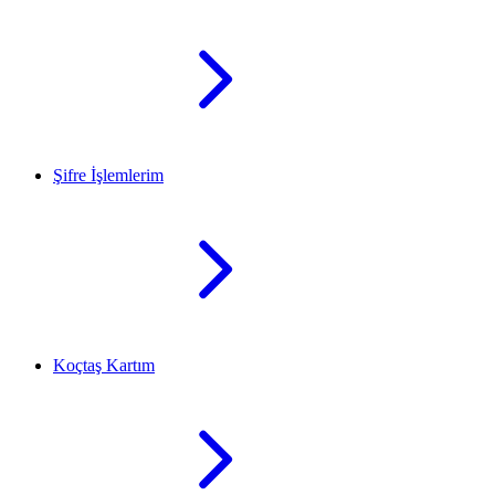
Şifre İşlemlerim
Koçtaş Kartım