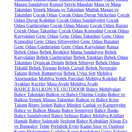
Masası Sandalyesi
Konsol
Servis Masaları
Masa ve Masa
Takımları
Yemek Masası ve Takımları
Mutfak Masası ve
Takımları
Çocuk Odası
Çocuk Odası Duvar Stickerları
Çocuk
Odası Duvar Kağıtları
Çocuk Odası Sandalyeleri
Çocuk
Odası Gardıropları
Çocuk Odası Masası
Çocuk Odası Bazası
Çocuk Odası Takımları
Çocuk Odası Komodini
Çocuk Odası
Karyolaları
Genç Odası
Genç Odası Takımları
Genç Odası
Komodini
Genç Odası Şifonyerleri
Genç Odası Bazaları
Genç Odası Gardıropları
Genç Odası Karyolaları
Ranza
Bebek Odası
Bebek Beşikleri
Mama Sandalyesi
Bebek
Karyolaları
Bebek Gardıropları
Bebek Yatakları
Bebek Odası
Takımları
Oyuncak Dolabı
Bebek Şifonyer
Bebek Odası
Tekstili
Bebek Yorganı
Bebek Çarşafı
Bebek Nevresim
Takımı
Bebek Battaniyesi
Bebek Uyku Seti
Mobilya
Aksesuarları
Mobilya Yedek Parçaları
Mobilya Kulpları
Raf
Ayakları
Keçeler
Masa Ayağı
Mobilya Ayağı
BAHÇE,BALKON VE OUTDOOR
Bahçe Mobilyaları
Bahçe Takımları
Balkon ve Bahçe Oturma Grubu
Bahçe ve
Balkon Yemek Masası Takımları
Balkon ve Bahçe Köşe
Takımı
Bistro Setleri
Bahçe Minderi
Çardak ve Kameriyeler
Bahçe ve Balkon Masası
Bahçe Şemsiyesi
Bahçe Bankı
Bahçe Sandalyeleri
Bahçe Sehpası
Bahçe Mobilya Kılıfları
Hamak
Bahçe Salıncağı
Şezlong
Bahçe Koltukları
Ahşap Ev
ve Bungalov
Tente
Prefabrik Evler
Kamp Spor ve Outdoor
Kamp Malzemeleri
Çadırlar
Kamp Sandalyesi
Uyku Tulumu