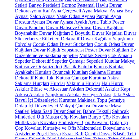
Setleri
Banyo Perdeleri
Bornoz
Peştemal
Havlu
Duvar
Dekorasyonu
Raf
Ayna
Çerçeveli Ayna
Makyaj Aynası
Boy
Aynası
Salon Aynası
Yatak Odası Aynası
Parçalı Ayna
Dresuar Aynası
Duvar Aynası
Ayaklı Ayna
Tablo
Poster
Duvar Panoları
Duvar Halısı ve Örtüsü
Duvar Kağıtları
Boyanabilir Duvar Kağıtları
3 Boyutlu Duvar Kağıtları
Duvar
Stickerları ve Etiketleri
Dekoratif Duvar Kağıtları
Yapışkanlı
Folyolar
Çocuk Odası Duvar Stickerları
Çocuk Odası Duvar
Kağıtları
Duvar Kağıdı Yapıştırıcısı
Poster Duvar Kağıtları
Ev
Düzenleme ve Saklama
Sepetler
Mutfak Sepeti
Çok Amaçlı
Sepetler
Dekoratif Sepetler
Çamaşır Sepetleri
Kutular
Makyaj
Kutusu ve Organizerleri
Plastik Kutular
Kumaş Kutular
Ayakkabı Kutuları
Oyuncak Kutuları
Saklama Kutusu
Dekoratif Kutu
Takı Kutusu
Çamaşır Kurutma Askısı
Saklama Hurçları
Hurçlar
Vakumlu Hurçlar
Halı Hurcu
Askılar
Elbise ve Aksesuar Askıları
Dekoratif Askılar
Kapı
Arkası Askıları
Yapışkanlı Askılar
Vestiyer Askısı
Takı Askısı
Bavul İçi Düzenleyici
Kurutma Makinesi Topu
Şemsiye
Dolap İçi Düzenleyici
Makyaj Çantası
Duvar ve Masa
Saatleri
Masa Saati
Duvar Saatleri
Bahçe Tekstili
Salıncak
Minderleri
Ütü Masası
Çöp Kovaları
Banyo Çöp Kovaları
Mutfak Çöp Kovaları
Endüstriyel Çöp Kovaları
Dolap İçi
Çöp Kovaları
Kırtasiye ve Ofis Malzemeleri
Dosyalama ve
Arşivleme
Poşet Dosya
Evrak Rafı
Çıtçıtlı Dosya
Klasör
Telli