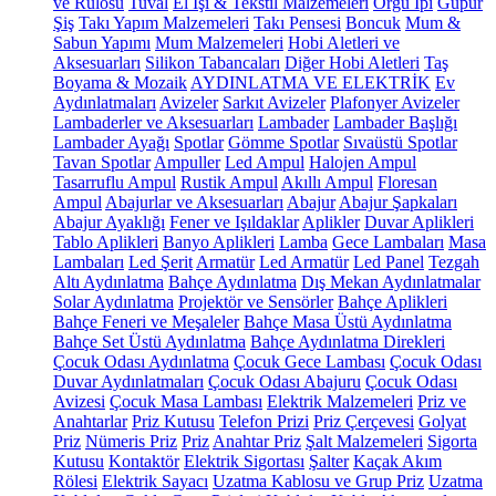
ve Rulosu
Tuval
El İşi & Tekstil Malzemeleri
Örgü İpi
Güpür
Şiş
Takı Yapım Malzemeleri
Takı Pensesi
Boncuk
Mum &
Sabun Yapımı
Mum Malzemeleri
Hobi Aletleri ve
Aksesuarları
Silikon Tabancaları
Diğer Hobi Aletleri
Taş
Boyama & Mozaik
AYDINLATMA VE ELEKTRİK
Ev
Aydınlatmaları
Avizeler
Sarkıt Avizeler
Plafonyer Avizeler
Lambaderler ve Aksesuarları
Lambader
Lambader Başlığı
Lambader Ayağı
Spotlar
Gömme Spotlar
Sıvaüstü Spotlar
Tavan Spotlar
Ampuller
Led Ampul
Halojen Ampul
Tasarruflu Ampul
Rustik Ampul
Akıllı Ampul
Floresan
Ampul
Abajurlar ve Aksesuarları
Abajur
Abajur Şapkaları
Abajur Ayaklığı
Fener ve Işıldaklar
Aplikler
Duvar Aplikleri
Tablo Aplikleri
Banyo Aplikleri
Lamba
Gece Lambaları
Masa
Lambaları
Led Şerit
Armatür
Led Armatür
Led Panel
Tezgah
Altı Aydınlatma
Bahçe Aydınlatma
Dış Mekan Aydınlatmalar
Solar Aydınlatma
Projektör ve Sensörler
Bahçe Aplikleri
Bahçe Feneri ve Meşaleler
Bahçe Masa Üstü Aydınlatma
Bahçe Set Üstü Aydınlatma
Bahçe Aydınlatma Direkleri
Çocuk Odası Aydınlatma
Çocuk Gece Lambası
Çocuk Odası
Duvar Aydınlatmaları
Çocuk Odası Abajuru
Çocuk Odası
Avizesi
Çocuk Masa Lambası
Elektrik Malzemeleri
Priz ve
Anahtarlar
Priz Kutusu
Telefon Prizi
Priz Çerçevesi
Golyat
Priz
Nümeris Priz
Priz
Anahtar Priz
Şalt Malzemeleri
Sigorta
Kutusu
Kontaktör
Elektrik Sigortası
Şalter
Kaçak Akım
Rölesi
Elektrik Sayacı
Uzatma Kablosu ve Grup Priz
Uzatma