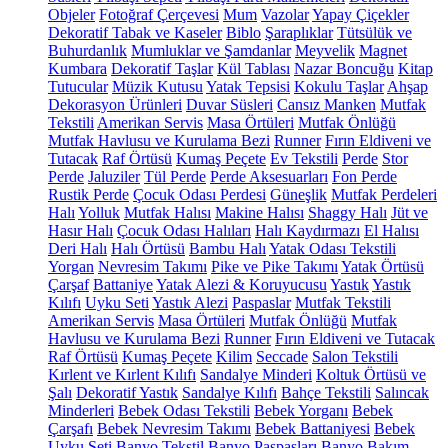
Objeler
Fotoğraf Çerçevesi
Mum
Vazolar
Yapay Çiçekler
Dekoratif Tabak ve Kaseler
Biblo
Şaraplıklar
Tütsülük ve
Buhurdanlık
Mumluklar ve Şamdanlar
Meyvelik
Magnet
Kumbara
Dekoratif Taşlar
Kül Tablası
Nazar Boncuğu
Kitap
Tutucular
Müzik Kutusu
Yatak Tepsisi
Kokulu Taşlar
Ahşap
Dekorasyon Ürünleri
Duvar Süsleri
Cansız Manken
Mutfak
Tekstili
Amerikan Servis
Masa Örtüleri
Mutfak Önlüğü
Mutfak Havlusu ve Kurulama Bezi
Runner
Fırın Eldiveni ve
Tutacak
Raf Örtüsü
Kumaş Peçete
Ev Tekstili
Perde
Stor
Perde
Jaluziler
Tül Perde
Perde Aksesuarları
Fon Perde
Rustik Perde
Çocuk Odası Perdesi
Güneşlik
Mutfak Perdeleri
Halı
Yolluk
Mutfak Halısı
Makine Halısı
Shaggy Halı
Jüt ve
Hasır Halı
Çocuk Odası Halıları
Halı Kaydırmazı
El Halısı
Deri Halı
Halı Örtüsü
Bambu Halı
Yatak Odası Tekstili
Yorgan
Nevresim Takımı
Pike ve Pike Takımı
Yatak Örtüsü
Çarşaf
Battaniye
Yatak Alezi & Koruyucusu
Yastık
Yastık
Kılıfı
Uyku Seti
Yastık Alezi
Paspaslar
Mutfak Tekstili
Amerikan Servis
Masa Örtüleri
Mutfak Önlüğü
Mutfak
Havlusu ve Kurulama Bezi
Runner
Fırın Eldiveni ve Tutacak
Raf Örtüsü
Kumaş Peçete
Kilim
Seccade
Salon Tekstili
Kırlent ve Kırlent Kılıfı
Sandalye Minderi
Koltuk Örtüsü ve
Şalı
Dekoratif Yastık
Sandalye Kılıfı
Bahçe Tekstili
Salıncak
Minderleri
Bebek Odası Tekstili
Bebek Yorganı
Bebek
Çarşafı
Bebek Nevresim Takımı
Bebek Battaniyesi
Bebek
Uyku Seti
Banyo Tekstil
Banyo Paspasları
Banyo Bakım