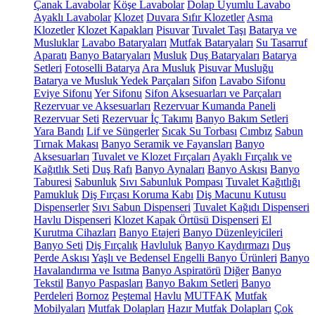
Çanak Lavabolar
Köşe Lavabolar
Dolap Uyumlu Lavabo
Ayaklı Lavabolar
Klozet
Duvara Sıfır Klozetler
Asma
Klozetler
Klozet Kapakları
Pisuvar
Tuvalet Taşı
Batarya ve
Musluklar
Lavabo Bataryaları
Mutfak Bataryaları
Su Tasarruf
Aparatı
Banyo Bataryaları
Musluk
Duş Bataryaları
Batarya
Setleri
Fotoselli Batarya
Ara Musluk
Pisuvar Musluğu
Batarya ve Musluk Yedek Parçaları
Sifon
Lavabo Sifonu
Eviye Sifonu
Yer Sifonu
Sifon Aksesuarları ve Parçaları
Rezervuar ve Aksesuarları
Rezervuar Kumanda Paneli
Rezervuar Seti
Rezervuar İç Takımı
Banyo Bakım Setleri
Yara Bandı
Lif ve Süngerler
Sıcak Su Torbası
Cımbız
Sabun
Tırnak Makası
Banyo Seramik ve Fayansları
Banyo
Aksesuarları
Tuvalet ve Klozet Fırçaları
Ayaklı Fırçalık ve
Kağıtlık Seti
Duş Rafı
Banyo Aynaları
Banyo Askısı
Banyo
Taburesi
Sabunluk
Sıvı Sabunluk Pompası
Tuvalet Kağıtlığı
Pamukluk
Diş Fırçası Koruma Kabı
Diş Macunu Kutusu
Dispenserler
Sıvı Sabun Dispenseri
Tuvalet Kağıdı Dispenseri
Havlu Dispenseri
Klozet Kapak Örtüsü Dispenseri
El
Kurutma Cihazları
Banyo Etajeri
Banyo Düzenleyicileri
Banyo Seti
Diş Fırçalık
Havluluk
Banyo Kaydırmazı
Duş
Perde Askısı
Yaşlı ve Bedensel Engelli Banyo Ürünleri
Banyo
Havalandırma ve Isıtma
Banyo Aspiratörü
Diğer
Banyo
Tekstil
Banyo Paspasları
Banyo Bakım Setleri
Banyo
Perdeleri
Bornoz
Peştemal
Havlu
MUTFAK
Mutfak
Mobilyaları
Mutfak Dolapları
Hazır Mutfak Dolapları
Çok