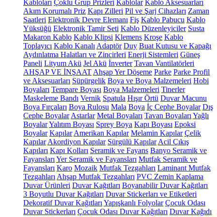
Kabloları
Çoklu Grup Prizleri
Kablolar
Kablo Aksesuarları
Akım Korumalı Priz
Kapı Zilleri
Pil ve Şarj Cihazları
Zaman
Saatleri
Elektronik Devre Elemanı
Fiş
Kablo Pabucu
Kablo
Yüksüğü
Elektronik Tamir Seti
Kablo Düzenleyiciler
Susta
Makaron Kablo
Kablo Klipsi
Klemens
Kroşe
Kablo
Toplayıcı
Kablo Kanalı
Adaptör
Duy
Buat Kutusu ve Kapağı
Aydınlatma Halatları ve Zincirleri
Enerji Sistemleri
Güneş
Paneli
Lityum Akü
Jel Akü
İnverter
Tavan Vantilatörleri
AHŞAP VE İNŞAAT
Ahşap Yer Döşeme
Parke
Parke Profil
ve Aksesuarları
Süpürgelik
Boya ve Boya Malzemeleri
Hobi
Boyaları
Tempare Boyası
Boya Malzemeleri
Tinerler
Maskeleme Bandı
Vernik
Spatula
Hışır Örtü
Duvar Macunu
Boya Fırçaları
Boya Rulosu
Mala
Boya
İç Cephe Boyalar
Dış
Cephe Boyalar
Astarlar
Metal Boyaları
Tavan Boyaları
Yağlı
Boyalar
Yalıtım Boyası
Sprey Boya
Kapı Boyası
Epoksi
Boyalar
Kapılar
Amerikan Kapılar
Melamin Kapılar
Çelik
Kapılar
Akordiyon Kapılar
Sürgülü Kapılar
Acil Çıkış
Kapıları
Kapı Kolları
Seramik ve Fayans
Banyo Seramik ve
Fayansları
Yer Seramik ve Fayansları
Mutfak Seramik ve
Fayansları
Karo
Mozaik
Mutfak Tezgahları
Laminant Mutfak
Tezgahları
Ahşap Mutfak Tezgahları
PVC Zemin Kaplama
Duvar Ürünleri
Duvar Kağıtları
Boyanabilir Duvar Kağıtları
3 Boyutlu Duvar Kağıtları
Duvar Stickerları ve Etiketleri
Dekoratif Duvar Kağıtları
Yapışkanlı Folyolar
Çocuk Odası
Duvar Stickerları
Çocuk Odası Duvar Kağıtları
Duvar Kağıdı