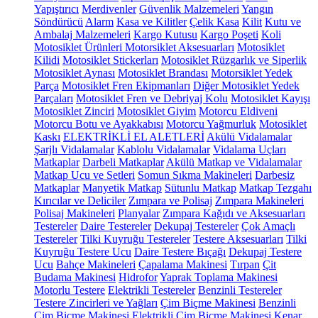
Yapıştırıcı
Merdivenler
Güvenlik Malzemeleri
Yangın
Söndürücü
Alarm
Kasa ve Kilitler
Çelik Kasa
Kilit
Kutu ve
Ambalaj Malzemeleri
Kargo Kutusu
Kargo Poşeti
Koli
Motosiklet Ürünleri
Motorsiklet Aksesuarları
Motosiklet
Kilidi
Motosiklet Stickerları
Motosiklet Rüzgarlık ve Siperlik
Motosiklet Aynası
Motosiklet Brandası
Motorsiklet Yedek
Parça
Motosiklet Fren Ekipmanları
Diğer Motosiklet Yedek
Parçaları
Motosiklet Fren ve Debriyaj Kolu
Motosiklet Kayışı
Motosiklet Zinciri
Motosiklet Giyim
Motorcu Eldiveni
Motorcu Botu ve Ayakkabısı
Motorcu Yağmurluk
Motosiklet
Kaskı
ELEKTRİKLİ EL ALETLERİ
Akülü Vidalamalar
Şarjlı Vidalamalar
Kablolu Vidalamalar
Vidalama Uçları
Matkaplar
Darbeli Matkaplar
Akülü Matkap ve Vidalamalar
Matkap Ucu ve Setleri
Somun Sıkma Makineleri
Darbesiz
Matkaplar
Manyetik Matkap
Sütunlu Matkap
Matkap Tezgahı
Kırıcılar ve Deliciler
Zımpara ve Polisaj
Zımpara Makineleri
Polisaj Makineleri
Planyalar
Zımpara Kağıdı ve Aksesuarları
Testereler
Daire Testereler
Dekupaj Testereler
Çok Amaçlı
Testereler
Tilki Kuyruğu Testereler
Testere Aksesuarları
Tilki
Kuyruğu Testere Ucu
Daire Testere Bıçağı
Dekupaj Testere
Ucu
Bahçe Makineleri
Çapalama Makinesi
Tırpan
Çit
Budama Makinesi
Hidrofor
Yaprak Toplama Makinesi
Motorlu Testere
Elektrikli Testereler
Benzinli Testereler
Testere Zincirleri ve Yağları
Çim Biçme Makinesi
Benzinli
Çim Biçme Makinesi
Elektrikli Çim Biçme Makinesi
Kenar