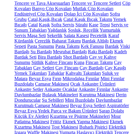
Tencere ve Tava Aksesuarları
Tencere ve Tencere Setleri
Çöp
Kovaları
Banyo Çöp Kovaları
Mutfak Çöp Kovaları
Endüstriyel Çöp Kovaları
Dolap İçi Çöp Kovaları
Sofra
Grubu
Çatal,Kaşık,Bıçak
Çatal Kaşık Bıçak Takımı
Yemek
Bıçağı
Çatal
Kaşık
Sofra Servis
Sürahi
Kase
Tepsi
Servis ve
Sunum Tabakları
Yağdanlık
Sosluk, Reçellik
Yumurtalık
Servis Maşa Seti
Şekerlik
Salata Kasesi
Peçetelik
Karaf
Kürdanlık
Çerezlik
Baharat Takımı
Bardak Altlığı
Ekmek
Sepeti
Pasta Sunumu
Pasta Takımı
Kek Fanusu
Bardak
Viski
Bardağı
Su Bardağı
Meşrubat Bardağı
Rakı Bardağı
Kadeh
Bardak Seti
Bira Bardağı
Shot Bardağı
Çay ve Kahve
Sunumu
Sütlük
Kahve Fincanı
Kupa
Fincan Takımı
Çay
Tabakları
Çay Setleri
Çay Fincanı
Çay Bardağı
Çay Kaşığı
Yemek Takımları
Tabaklar
Kahvaltı Takımları
Suluk ve
Matara
Beyaz Eşya
Fırın
Mikrodalga Fırınlar
Mini Fırınlar
Buzdolabı
Çamaşır Makinesi
Ocak
Ankastre Ürünleri
Ankastre Setler
Ankastre Ocaklar
Ankastre Fırınlar
Ankastre
Davlumbazlar
Bulaşık Makineleri
Kurutma Makinesi
Derin
Dondurucular
Su Sebilleri
Mini Buzdolabı
Davlumbazlar
Kurutmalı Çamaşır Makinesi
Beyaz Eşya Setleri
Aspiratörler
Beyaz Eşya Yedek Parça ve Bakım Ürünleri
Şarap Dolabı
Küçük Ev Aletleri
Kızartma ve Pişirme Makineleri
Mısır
Patlatma Makinesi
Fritöz
Ekmek Yapma Makinesi
Ekmek
Kızartma Makinesi
Tost Makinesi
Buharlı Pişirici
Elektrikli
Izgara
Waffle Makinesi
Yumurta Haşlayıcı
Elektrikli Tencere