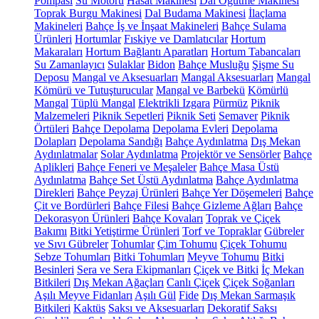
Pompası
Su Motoru
Hasat Makinesi
Dal Öğütme Makinesi
Toprak Burgu Makinesi
Dal Budama Makinesi
İlaçlama
Makineleri
Bahçe İş ve İnşaat Makineleri
Bahçe Sulama
Ürünleri
Hortumlar
Fıskiye ve Damlatıcılar
Hortum
Makaraları
Hortum Bağlantı Aparatları
Hortum Tabancaları
Su Zamanlayıcı
Sulaklar
Bidon
Bahçe Musluğu
Şişme Su
Deposu
Mangal ve Aksesuarları
Mangal Aksesuarları
Mangal
Kömürü ve Tutuşturucular
Mangal ve Barbekü
Kömürlü
Mangal
Tüplü Mangal
Elektrikli Izgara
Pürmüz
Piknik
Malzemeleri
Piknik Sepetleri
Piknik Seti
Semaver
Piknik
Örtüleri
Bahçe Depolama
Depolama Evleri
Depolama
Dolapları
Depolama Sandığı
Bahçe Aydınlatma
Dış Mekan
Aydınlatmalar
Solar Aydınlatma
Projektör ve Sensörler
Bahçe
Aplikleri
Bahçe Feneri ve Meşaleler
Bahçe Masa Üstü
Aydınlatma
Bahçe Set Üstü Aydınlatma
Bahçe Aydınlatma
Direkleri
Bahçe Peyzaj Ürünleri
Bahçe Yer Döşemeleri
Bahçe
Çit ve Bordürleri
Bahçe Filesi
Bahçe Gizleme Ağları
Bahçe
Dekorasyon Ürünleri
Bahçe Kovaları
Toprak ve Çiçek
Bakımı
Bitki Yetiştirme Ürünleri
Torf ve Topraklar
Gübreler
ve Sıvı Gübreler
Tohumlar
Çim Tohumu
Çiçek Tohumu
Sebze Tohumları
Bitki Tohumları
Meyve Tohumu
Bitki
Besinleri
Sera ve Sera Ekipmanları
Çiçek ve Bitki
İç Mekan
Bitkileri
Dış Mekan Ağaçları
Canlı Çiçek
Çiçek Soğanları
Aşılı Meyve Fidanları
Aşılı Gül
Fide
Dış Mekan Sarmaşık
Bitkileri
Kaktüs
Saksı ve Aksesuarları
Dekoratif Saksı