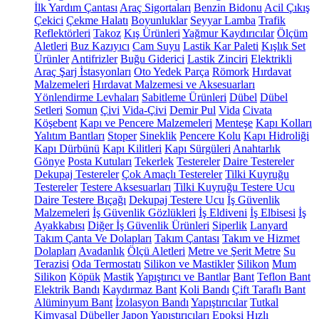
İlk Yardım Çantası
Araç Sigortaları
Benzin Bidonu
Acil Çıkış
Çekici
Çekme Halatı
Boyunluklar
Seyyar Lamba
Trafik
Reflektörleri
Takoz
Kış Ürünleri
Yağmur Kaydırıcılar
Ölçüm
Aletleri
Buz Kazıyıcı
Cam Suyu
Lastik Kar Paleti
Kışlık Set
Ürünler
Antifrizler
Buğu Giderici
Lastik Zinciri
Elektrikli
Araç Şarj İstasyonları
Oto Yedek Parça
Römork
Hırdavat
Malzemeleri
Hırdavat Malzemesi ve Aksesuarları
Yönlendirme Levhaları
Sabitleme Ürünleri
Dübel
Dübel
Setleri
Somun
Çivi
Vida-Çivi
Demir Pul
Vida
Civata
Köşebent
Kapı ve Pencere Malzemeleri
Menteşe
Kapı Kolları
Yalıtım Bantları
Stoper
Sineklik
Pencere Kolu
Kapı Hidroliği
Kapı Dürbünü
Kapı Kilitleri
Kapı Sürgüleri
Anahtarlık
Gönye
Posta Kutuları
Tekerlek
Testereler
Daire Testereler
Dekupaj Testereler
Çok Amaçlı Testereler
Tilki Kuyruğu
Testereler
Testere Aksesuarları
Tilki Kuyruğu Testere Ucu
Daire Testere Bıçağı
Dekupaj Testere Ucu
İş Güvenlik
Malzemeleri
İş Güvenlik Gözlükleri
İş Eldiveni
İş Elbisesi
İş
Ayakkabısı
Diğer İş Güvenlik Ürünleri
Siperlik
Lanyard
Takım Çanta Ve Dolapları
Takım Çantası
Takım ve Hizmet
Dolapları
Avadanlık
Ölçü Aletleri
Metre ve Şerit Metre
Su
Terazisi
Oda Termostatı
Silikon ve Mastikler
Silikon
Mum
Silikon
Köpük
Mastik
Yapıştırıcı ve Bantlar
Bant
Teflon Bant
Elektrik Bandı
Kaydırmaz Bant
Koli Bandı
Çift Taraflı Bant
Alüminyum Bant
İzolasyon Bandı
Yapıştırıcılar
Tutkal
Kimyasal Dübeller
Japon Yapıştırıcıları
Epoksi
Hızlı