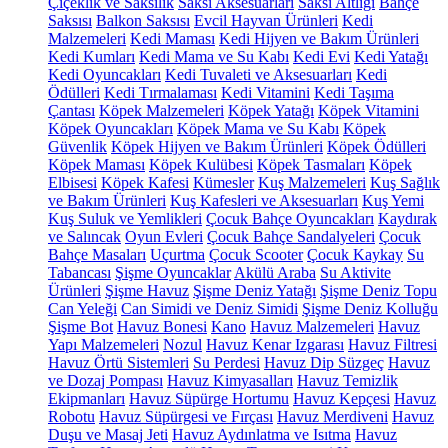
Çiçeklik ve Saksılık
Saksı Aksesuarları
Saksı Altlığı
Bahçe
Saksısı
Balkon Saksısı
Evcil Hayvan Ürünleri
Kedi
Malzemeleri
Kedi Maması
Kedi Hijyen ve Bakım Ürünleri
Kedi Kumları
Kedi Mama ve Su Kabı
Kedi Evi
Kedi Yatağı
Kedi Oyuncakları
Kedi Tuvaleti ve Aksesuarları
Kedi
Ödülleri
Kedi Tırmalaması
Kedi Vitamini
Kedi Taşıma
Çantası
Köpek Malzemeleri
Köpek Yatağı
Köpek Vitamini
Köpek Oyuncakları
Köpek Mama ve Su Kabı
Köpek
Güvenlik
Köpek Hijyen ve Bakım Ürünleri
Köpek Ödülleri
Köpek Maması
Köpek Kulübesi
Köpek Tasmaları
Köpek
Elbisesi
Köpek Kafesi
Kümesler
Kuş Malzemeleri
Kuş Sağlık
ve Bakım Ürünleri
Kuş Kafesleri ve Aksesuarları
Kuş Yemi
Kuş Suluk ve Yemlikleri
Çocuk Bahçe Oyuncakları
Kaydırak
ve Salıncak
Oyun Evleri
Çocuk Bahçe Sandalyeleri
Çocuk
Bahçe Masaları
Uçurtma
Çocuk Scooter
Çocuk Kaykay
Su
Tabancası
Şişme Oyuncaklar
Akülü Araba
Su Aktivite
Ürünleri
Şişme Havuz
Şişme Deniz Yatağı
Şişme Deniz Topu
Can Yeleği
Can Simidi ve Deniz Simidi
Şişme Deniz Kolluğu
Şişme Bot
Havuz Bonesi
Kano
Havuz Malzemeleri
Havuz
Yapı Malzemeleri
Nozul
Havuz Kenar Izgarası
Havuz Filtresi
Havuz Örtü Sistemleri
Su Perdesi
Havuz Dip Süzgeç
Havuz
ve Dozaj Pompası
Havuz Kimyasalları
Havuz Temizlik
Ekipmanları
Havuz Süpürge Hortumu
Havuz Kepçesi
Havuz
Robotu
Havuz Süpürgesi ve Fırçası
Havuz Merdiveni
Havuz
Duşu ve Masaj Jeti
Havuz Aydınlatma ve Isıtma
Havuz