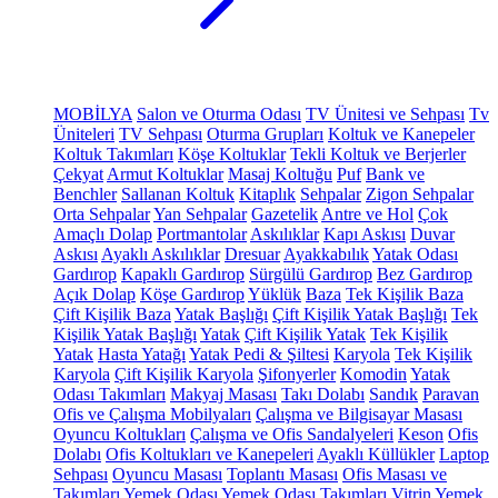
MOBİLYA
Salon ve Oturma Odası
TV Ünitesi ve Sehpası
Tv
Üniteleri
TV Sehpası
Oturma Grupları
Koltuk ve Kanepeler
Koltuk Takımları
Köşe Koltuklar
Tekli Koltuk ve Berjerler
Çekyat
Armut Koltuklar
Masaj Koltuğu
Puf
Bank ve
Benchler
Sallanan Koltuk
Kitaplık
Sehpalar
Zigon Sehpalar
Orta Sehpalar
Yan Sehpalar
Gazetelik
Antre ve Hol
Çok
Amaçlı Dolap
Portmantolar
Askılıklar
Kapı Askısı
Duvar
Askısı
Ayaklı Askılıklar
Dresuar
Ayakkabılık
Yatak Odası
Gardırop
Kapaklı Gardırop
Sürgülü Gardırop
Bez Gardırop
Açık Dolap
Köşe Gardırop
Yüklük
Baza
Tek Kişilik Baza
Çift Kişilik Baza
Yatak Başlığı
Çift Kişilik Yatak Başlığı
Tek
Kişilik Yatak Başlığı
Yatak
Çift Kişilik Yatak
Tek Kişilik
Yatak
Hasta Yatağı
Yatak Pedi & Şiltesi
Karyola
Tek Kişilik
Karyola
Çift Kişilik Karyola
Şifonyerler
Komodin
Yatak
Odası Takımları
Makyaj Masası
Takı Dolabı
Sandık
Paravan
Ofis ve Çalışma Mobilyaları
Çalışma ve Bilgisayar Masası
Oyuncu Koltukları
Çalışma ve Ofis Sandalyeleri
Keson
Ofis
Dolabı
Ofis Koltukları ve Kanepeleri
Ayaklı Küllükler
Laptop
Sehpası
Oyuncu Masası
Toplantı Masası
Ofis Masası ve
Takımları
Yemek Odası
Yemek Odası Takımları
Vitrin
Yemek