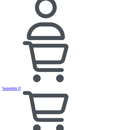
Sepetim
0