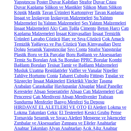
Yapıştırıcısı
Poster Duvar Kağıtları
Strafor
Duvar Çıtası
Duvar Kaplama
Silikon ve Mastikler
Silikon
Mum Silikon
Köpük
Mastik
Tavan Ürünleri
Kartonpiyer
Tavan Kaplama
İnşaat ve İzolasyon
İzolasyon Malzemeleri
Su Yalıtım
Malzemeleri
Isı Yalıtım Malzemeleri
Ses Yalıtım Malzemeleri
İnşaat Malzemeleri
Alçı
Cam Tuğla
Çimento
Beton Harcı
Çatı
Kaplama Malzemeleri
İnşaat Kimyasalları
İnşaat Temizlik
Ürünleri
Lavabo Çözücü
Harç ve Sıva Çözücü
Çok Amaçlı
Temizlik
Yağlayıcı ve Pas Çözücü
Yapı Kimyasalları
Derz
Dolgu
Seramik Yapıştırıcılar
Sıvı Conta
Strafor Yapıştırılar
Plastik Boru ve Ek Parçalar
Boru Bağlantı ve Aksesuarları
Temiz Su Boruları
Atık Su Boruları
PPRC Borular
Kombi
Bağlantı Boruları
Tesisat Tamir ve Bağlantı Malzemeleri
Musluk Uzatma
Regülatörler
Valfler ve Vanalar
Nipeller
Tahliye Hortumu
Conta
Taharet Çubuğu
Fittings
Tıpalar ve
Süzgeçler
İnşaat Makineleri
Elektrikli Vinçler
Taşıma
Arabaları
Caraskallar
Havlupanlar
Ahşaplar
Masif Paneller
Keresteler
Ahşap Seperatörler
Ahşap Çatı Malzemeleri
Çatı
Penceresi
Çatı Merdiveni
Ahşap Merdivenler
Trabzan
Sundurma
Menfezler
Banyo Menfezi
Su Deposu
HIRDAVAT EL ALETLERİ VE OTO
El Aletleri
Lokma ve
Lokma Takımları
Çekiç
El Testereleri
Kesici Grubu
Pense
Tornavida
Seramik ve Sıvacı Aletleri
Mengene ve İşkenceler
Zımbalar ve Aksesuarları
Zımpara ve Eğeler
Anahtarlar
Anahtar Takımları
Alyan Anahtarları
Açık Ağız Anahtar