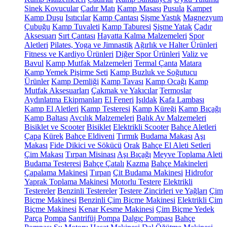
Sinek Kovucular
Çadır Matı
Kamp Masası
Pusula
Kampet
Kamp Duşu
Isıtıcılar
Kamp Çantası
Şişme Yastık
Magnezyum
Çubuğu
Kamp Tuvaleti
Kamp Taburesi
Şişme Yatak
Çadır
Aksesuarı
Sırt Çantası
Hayatta Kalma Malzemeleri
Spor
Aletleri
Pilates, Yoga ve Jimnastik
Ağırlık ve Halter Ürünleri
Fitness ve Kardiyo Ürünleri
Diğer Spor Ürünleri
Valiz ve
Bavul
Kamp Mutfak Malzemeleri
Termal Çanta
Matara
Kamp Yemek Pişirme Seti
Kamp Buzluk ve Soğutucu
Ürünler
Kamp Demliği
Kamp Tavası
Kamp Ocağı
Kamp
Mutfak Aksesuarları
Çakmak ve Yakıcılar
Termoslar
Aydınlatma Ekipmanları
El Feneri
Işıldak
Kafa Lambası
Kamp El Aletleri
Kamp Testeresi
Kamp Küreği
Kamp Bıçağı
Kamp Baltası
Avcılık Malzemeleri
Balık Av Malzemeleri
Bisiklet ve Scooter
Bisiklet
Elektrikli Scooter
Bahçe Aletleri
Çapa
Kürek
Bahçe Eldiveni
Tırmık
Budama Makası
Aşı
Makası
Fide Dikici ve Sökücü
Orak
Bahçe El Aleti Setleri
Çim Makası
Tırpan Misinası
Aşı Bıçağı
Meyve Toplama Aleti
Budama Testeresi
Bahçe Çatalı
Kazma
Bahçe Makineleri
Çapalama Makinesi
Tırpan
Çit Budama Makinesi
Hidrofor
Yaprak Toplama Makinesi
Motorlu Testere
Elektrikli
Testereler
Benzinli Testereler
Testere Zincirleri ve Yağları
Çim
Biçme Makinesi
Benzinli Çim Biçme Makinesi
Elektrikli Çim
Biçme Makinesi
Kenar Kesme Makinesi
Çim Biçme Yedek
Parça
Pompa
Santrifüj Pompa
Dalgıç Pompası
Bahçe