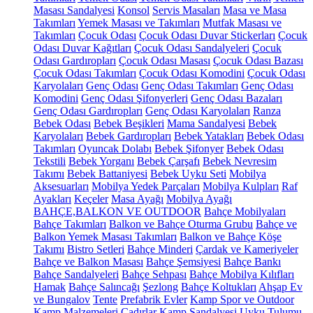
Masası Sandalyesi
Konsol
Servis Masaları
Masa ve Masa
Takımları
Yemek Masası ve Takımları
Mutfak Masası ve
Takımları
Çocuk Odası
Çocuk Odası Duvar Stickerları
Çocuk
Odası Duvar Kağıtları
Çocuk Odası Sandalyeleri
Çocuk
Odası Gardıropları
Çocuk Odası Masası
Çocuk Odası Bazası
Çocuk Odası Takımları
Çocuk Odası Komodini
Çocuk Odası
Karyolaları
Genç Odası
Genç Odası Takımları
Genç Odası
Komodini
Genç Odası Şifonyerleri
Genç Odası Bazaları
Genç Odası Gardıropları
Genç Odası Karyolaları
Ranza
Bebek Odası
Bebek Beşikleri
Mama Sandalyesi
Bebek
Karyolaları
Bebek Gardıropları
Bebek Yatakları
Bebek Odası
Takımları
Oyuncak Dolabı
Bebek Şifonyer
Bebek Odası
Tekstili
Bebek Yorganı
Bebek Çarşafı
Bebek Nevresim
Takımı
Bebek Battaniyesi
Bebek Uyku Seti
Mobilya
Aksesuarları
Mobilya Yedek Parçaları
Mobilya Kulpları
Raf
Ayakları
Keçeler
Masa Ayağı
Mobilya Ayağı
BAHÇE,BALKON VE OUTDOOR
Bahçe Mobilyaları
Bahçe Takımları
Balkon ve Bahçe Oturma Grubu
Bahçe ve
Balkon Yemek Masası Takımları
Balkon ve Bahçe Köşe
Takımı
Bistro Setleri
Bahçe Minderi
Çardak ve Kameriyeler
Bahçe ve Balkon Masası
Bahçe Şemsiyesi
Bahçe Bankı
Bahçe Sandalyeleri
Bahçe Sehpası
Bahçe Mobilya Kılıfları
Hamak
Bahçe Salıncağı
Şezlong
Bahçe Koltukları
Ahşap Ev
ve Bungalov
Tente
Prefabrik Evler
Kamp Spor ve Outdoor
Kamp Malzemeleri
Çadırlar
Kamp Sandalyesi
Uyku Tulumu