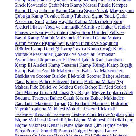
Sinek Kovucular
Çadır Matı
Kamp Masası
Pusula
Kampet
Kamp Duşu
Isıtıcılar
Kamp Çantası
Şişme Yastık
Magnezyum
Çubuğu
Kamp Tuvaleti
Kamp Taburesi
Şişme Yatak
Çadır
Aksesuarı
Sırt Çantası
Hayatta Kalma Malzemeleri
Spor
Aletleri
Pilates, Yoga ve Jimnastik
Ağırlık ve Halter Ürünleri
Fitness ve Kardiyo Ürünleri
Diğer Spor Ürünleri
Valiz ve
Bavul
Kamp Mutfak Malzemeleri
Termal Çanta
Matara
Kamp Yemek Pişirme Seti
Kamp Buzluk ve Soğutucu
Ürünler
Kamp Demliği
Kamp Tavası
Kamp Ocağı
Kamp
Mutfak Aksesuarları
Çakmak ve Yakıcılar
Termoslar
Aydınlatma Ekipmanları
El Feneri
Işıldak
Kafa Lambası
Kamp El Aletleri
Kamp Testeresi
Kamp Küreği
Kamp Bıçağı
Kamp Baltası
Avcılık Malzemeleri
Balık Av Malzemeleri
Bisiklet ve Scooter
Bisiklet
Elektrikli Scooter
Bahçe Aletleri
Çapa
Kürek
Bahçe Eldiveni
Tırmık
Budama Makası
Aşı
Makası
Fide Dikici ve Sökücü
Orak
Bahçe El Aleti Setleri
Çim Makası
Tırpan Misinası
Aşı Bıçağı
Meyve Toplama Aleti
Budama Testeresi
Bahçe Çatalı
Kazma
Bahçe Makineleri
Çapalama Makinesi
Tırpan
Çit Budama Makinesi
Hidrofor
Yaprak Toplama Makinesi
Motorlu Testere
Elektrikli
Testereler
Benzinli Testereler
Testere Zincirleri ve Yağları
Çim
Biçme Makinesi
Benzinli Çim Biçme Makinesi
Elektrikli Çim
Biçme Makinesi
Kenar Kesme Makinesi
Çim Biçme Yedek
Parça
Pompa
Santrifüj Pompa
Dalgıç Pompası
Bahçe