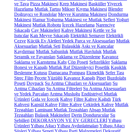
ve Tava
Pizza Makinesi
Krep Makinesi
Basküller
Yiyecek
Hazırlama
Mutfak Tartısı
Mikser
Kıyma Makinesi
Blender
Doğrayıcı ve Rondolar
Meyve Kurutma Makinesi
Dondurma
Makinesi
Hamur Yoğurma Makinesi ve Mutfak Şefleri
Yoğurt
Makinesi
Mutfak Robotu
İçecek Hazırlama
Narenciye
Sıkacağı
Çay Makineleri
Kahve Makinesi
Kettle ve Su
Isıtıcılar
Katı Meyve Sıkacağı
Elektrikli Semaver
Elektrikli
Cezve
Küçük Ev Aletleri Yedek Parça ve Aksesuarları
Mutfak
Aksesuarları
Mutfak Seti
Bulaşıklık
Askı ve Kancalar
Kaydırmaz
Mutfak Sabunluk
Mutfak Havluluk
Mutfak
Seramik ve Fayansları
Saklama ve Düzenleme
Kavanoz
Saklama ve Karıştırma Kabı
Çöp Poşeti
Sebzelikler
Saklama
Bonesi ve Kapağı
Mutfak Raf Düzenleyici
Poşetlik
Kaşıklık
Beslenme Kutusu
Damacana Pompası
Ekmeklik
Sefer Tası
Streç Film
Peçete Yüzüğü
Kavanoz Kapağı
Pipet
Buzdolabı
Poşeti
Doypack
Su Arıtma Cihazları ve Aksesuarları
Su
Arıtma Cihazları
Su Arıtma Filtreleri
Su Arıtma Aksesuarları
ve Yedek Parçaları
Arıtma Musluğu
Endüstriyel Mutfak
Ürünleri
Gıda ve İçecek
Kahve
Filtre Kahve Kağıdı
Türk
Kahvesi
Kapsül Kahve
Filtre Kahve
Çekirdek Kahve
Mutfak
Tezgahları
Laminant Mutfak Tezgahları
Ahşap Mutfak
Tezgahları
Bulaşık Makineleri
Derin Dondurucular
Su
Sebilleri
DEKORASYON VE EV GEREÇLERİ
Yılbaşı
Ürünleri
Yılbaşı Ağacı
Yılbaşı Aydınlatmaları
Yılbaşı Ağacı
Süsleri
Yılbaşı Sepeti
Yılbaşı Parti Malzemeleri
Dekoratif