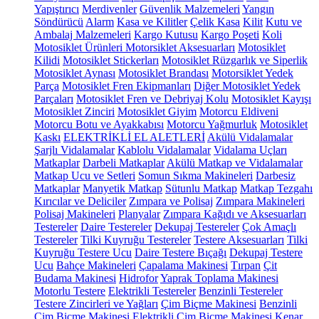
Yapıştırıcı
Merdivenler
Güvenlik Malzemeleri
Yangın
Söndürücü
Alarm
Kasa ve Kilitler
Çelik Kasa
Kilit
Kutu ve
Ambalaj Malzemeleri
Kargo Kutusu
Kargo Poşeti
Koli
Motosiklet Ürünleri
Motorsiklet Aksesuarları
Motosiklet
Kilidi
Motosiklet Stickerları
Motosiklet Rüzgarlık ve Siperlik
Motosiklet Aynası
Motosiklet Brandası
Motorsiklet Yedek
Parça
Motosiklet Fren Ekipmanları
Diğer Motosiklet Yedek
Parçaları
Motosiklet Fren ve Debriyaj Kolu
Motosiklet Kayışı
Motosiklet Zinciri
Motosiklet Giyim
Motorcu Eldiveni
Motorcu Botu ve Ayakkabısı
Motorcu Yağmurluk
Motosiklet
Kaskı
ELEKTRİKLİ EL ALETLERİ
Akülü Vidalamalar
Şarjlı Vidalamalar
Kablolu Vidalamalar
Vidalama Uçları
Matkaplar
Darbeli Matkaplar
Akülü Matkap ve Vidalamalar
Matkap Ucu ve Setleri
Somun Sıkma Makineleri
Darbesiz
Matkaplar
Manyetik Matkap
Sütunlu Matkap
Matkap Tezgahı
Kırıcılar ve Deliciler
Zımpara ve Polisaj
Zımpara Makineleri
Polisaj Makineleri
Planyalar
Zımpara Kağıdı ve Aksesuarları
Testereler
Daire Testereler
Dekupaj Testereler
Çok Amaçlı
Testereler
Tilki Kuyruğu Testereler
Testere Aksesuarları
Tilki
Kuyruğu Testere Ucu
Daire Testere Bıçağı
Dekupaj Testere
Ucu
Bahçe Makineleri
Çapalama Makinesi
Tırpan
Çit
Budama Makinesi
Hidrofor
Yaprak Toplama Makinesi
Motorlu Testere
Elektrikli Testereler
Benzinli Testereler
Testere Zincirleri ve Yağları
Çim Biçme Makinesi
Benzinli
Çim Biçme Makinesi
Elektrikli Çim Biçme Makinesi
Kenar