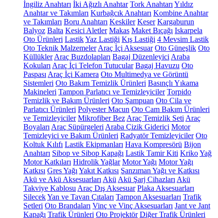
İngiliz Anahtarı
İki Ağızlı Anahtar
Tork Anahtarı
Yıldız
Anahtar ve Takımları
Kurbağcık Anahtarı
Kombine Anahtar
ve Takımları
Boru Anahtarı
Keskiler
Keser
Kargaburun
Balyoz
Balta
Kesici Aletler
Makas
Maket Bıçağı
Iskarpela
Oto Ürünleri
Lastik
Yaz Lastiği
Kış Lastiği
4 Mevsim Lastik
Oto Teknik Malzemeler
Araç İçi Aksesuar
Oto Güneşlik
Oto
Küllükler
Araç Buzdolapları
Bagaj Düzenleyici
Araba
Kokuları
Araç İçi Telefon Tutucular
Bagaj Havuzu
Oto
Paspası
Araç İçi Kamera
Oto Multimedya ve Görüntü
Sistemleri
Oto Bakım Temizlik Ürünleri
Basınçlı Yıkama
Makineleri
Tampon Parlatıcı ve Temizleyiciler
Torpido
Temizlik ve Bakım Ürünleri
Oto Şampuan
Oto Cila ve
Parlatıcı Ürünleri
Polyester Macun
Oto Cam Bakım Ürünleri
ve Temizleyiciler
Mikrofiber Bez
Araç Temizlik Seti
Araç
Boyaları
Araç Süpürgeleri
Araba Çizik Giderici
Motor
Temizleyici ve Bakım Ürünleri
Radyatör Temizleyiciler
Oto
Koltuk Kılıfı
Lastik Ekipmanları
Hava Kompresörü
Bijon
Anahtarı
Sibop ve Sibop Kapağı
Lastik Tamir Kiti
Kriko
Yağ
Motor Katkıları
Hidrolik Yağlar
Motor Yağı
Motor Yağı
Katkısı
Gres Yağı
Yakıt Katkısı
Şanzıman Yağı ve Katkısı
Akü ve Akü Aksesuarları
Akü
Akü Şarj Cihazları
Akü
Takviye Kablosu
Araç Dış Aksesuar
Plaka Aksesuarları
Silecek
Yan ve Tavan Çıtaları
Tampon Aksesuarları
Trafik
Setleri
Oto Brandaları
Vinç ve Vinç Aksesuarları
Jant ve Jant
Kapağı
Trafik Ürünleri
Oto Projektör
Diğer Trafik Ürünleri