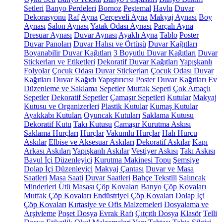
Setleri
Banyo Perdeleri
Bornoz
Peştemal
Havlu
Duvar
Dekorasyonu
Raf
Ayna
Çerçeveli Ayna
Makyaj Aynası
Boy
Aynası
Salon Aynası
Yatak Odası Aynası
Parçalı Ayna
Dresuar Aynası
Duvar Aynası
Ayaklı Ayna
Tablo
Poster
Duvar Panoları
Duvar Halısı ve Örtüsü
Duvar Kağıtları
Boyanabilir Duvar Kağıtları
3 Boyutlu Duvar Kağıtları
Duvar
Stickerları ve Etiketleri
Dekoratif Duvar Kağıtları
Yapışkanlı
Folyolar
Çocuk Odası Duvar Stickerları
Çocuk Odası Duvar
Kağıtları
Duvar Kağıdı Yapıştırıcısı
Poster Duvar Kağıtları
Ev
Düzenleme ve Saklama
Sepetler
Mutfak Sepeti
Çok Amaçlı
Sepetler
Dekoratif Sepetler
Çamaşır Sepetleri
Kutular
Makyaj
Kutusu ve Organizerleri
Plastik Kutular
Kumaş Kutular
Ayakkabı Kutuları
Oyuncak Kutuları
Saklama Kutusu
Dekoratif Kutu
Takı Kutusu
Çamaşır Kurutma Askısı
Saklama Hurçları
Hurçlar
Vakumlu Hurçlar
Halı Hurcu
Askılar
Elbise ve Aksesuar Askıları
Dekoratif Askılar
Kapı
Arkası Askıları
Yapışkanlı Askılar
Vestiyer Askısı
Takı Askısı
Bavul İçi Düzenleyici
Kurutma Makinesi Topu
Şemsiye
Dolap İçi Düzenleyici
Makyaj Çantası
Duvar ve Masa
Saatleri
Masa Saati
Duvar Saatleri
Bahçe Tekstili
Salıncak
Minderleri
Ütü Masası
Çöp Kovaları
Banyo Çöp Kovaları
Mutfak Çöp Kovaları
Endüstriyel Çöp Kovaları
Dolap İçi
Çöp Kovaları
Kırtasiye ve Ofis Malzemeleri
Dosyalama ve
Arşivleme
Poşet Dosya
Evrak Rafı
Çıtçıtlı Dosya
Klasör
Telli