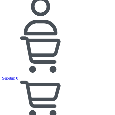
Sepetim
0