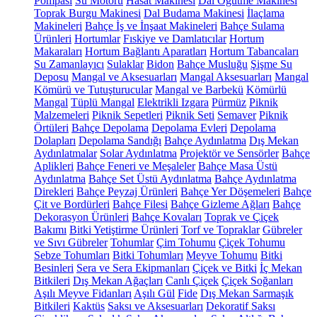
Pompası
Su Motoru
Hasat Makinesi
Dal Öğütme Makinesi
Toprak Burgu Makinesi
Dal Budama Makinesi
İlaçlama
Makineleri
Bahçe İş ve İnşaat Makineleri
Bahçe Sulama
Ürünleri
Hortumlar
Fıskiye ve Damlatıcılar
Hortum
Makaraları
Hortum Bağlantı Aparatları
Hortum Tabancaları
Su Zamanlayıcı
Sulaklar
Bidon
Bahçe Musluğu
Şişme Su
Deposu
Mangal ve Aksesuarları
Mangal Aksesuarları
Mangal
Kömürü ve Tutuşturucular
Mangal ve Barbekü
Kömürlü
Mangal
Tüplü Mangal
Elektrikli Izgara
Pürmüz
Piknik
Malzemeleri
Piknik Sepetleri
Piknik Seti
Semaver
Piknik
Örtüleri
Bahçe Depolama
Depolama Evleri
Depolama
Dolapları
Depolama Sandığı
Bahçe Aydınlatma
Dış Mekan
Aydınlatmalar
Solar Aydınlatma
Projektör ve Sensörler
Bahçe
Aplikleri
Bahçe Feneri ve Meşaleler
Bahçe Masa Üstü
Aydınlatma
Bahçe Set Üstü Aydınlatma
Bahçe Aydınlatma
Direkleri
Bahçe Peyzaj Ürünleri
Bahçe Yer Döşemeleri
Bahçe
Çit ve Bordürleri
Bahçe Filesi
Bahçe Gizleme Ağları
Bahçe
Dekorasyon Ürünleri
Bahçe Kovaları
Toprak ve Çiçek
Bakımı
Bitki Yetiştirme Ürünleri
Torf ve Topraklar
Gübreler
ve Sıvı Gübreler
Tohumlar
Çim Tohumu
Çiçek Tohumu
Sebze Tohumları
Bitki Tohumları
Meyve Tohumu
Bitki
Besinleri
Sera ve Sera Ekipmanları
Çiçek ve Bitki
İç Mekan
Bitkileri
Dış Mekan Ağaçları
Canlı Çiçek
Çiçek Soğanları
Aşılı Meyve Fidanları
Aşılı Gül
Fide
Dış Mekan Sarmaşık
Bitkileri
Kaktüs
Saksı ve Aksesuarları
Dekoratif Saksı