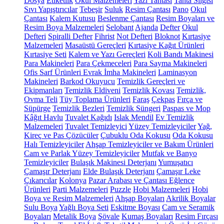
Dosya
Etiketlik
Okul Malzemeleri
Yazı Tahtası
Tahta Silgisi
Sıvı Yapıştırıcılar
Tebeşir
Suluk
Resim Çantası
Pano
Okul
Çantası
Kalem Kutusu
Beslenme Çantası
Resim Boyaları ve
Resim Boya Malzemeleri
Selobant
Ajanda
Defter
Okul
Defteri
Spiralli Defter
Fihrist
Not Defteri
Bloknot
Kırtasiye
Malzemeleri
Masaüstü Gereçleri
Kırtasiye Kağıt Ürünleri
Kırtasiye Seti
Kalem ve Yazı Gereçleri
Koli Bandı Makinesi
Para Makineleri
Para Çekmeceleri
Para Sayma Makineleri
Ofis Sarf Ürünleri
Evrak İmha Makineleri
Laminasyon
Makineleri
Barkod Okuyucu
Temizlik Gereçleri ve
Ekipmanları
Temizlik Eldiveni
Temizlik Kovası
Temizlik,
Ovma Teli
Tüy Toplama Ürünleri
Faraş
Çekpas
Fırça ve
Süpürge
Temizlik Bezleri
Temizlik Süngeri
Paspas ve Mop
Kâğıt Havlu
Tuvalet Kağıdı
Islak Mendil
Ev Temizlik
Malzemeleri
Tuvalet Temizleyici
Yüzey Temizleyiciler
Yağ,
Kireç ve Pas Çözücüler
Çubuklu Oda Kokusu
Oda Kokusu
Halı Temizleyiciler
Ahşap Temizleyiciler ve Bakım Ürünleri
Cam ve Parlak Yüzey Temizleyiciler
Mutfak ve Banyo
Temizleyiciler
Bulaşık Makinesi Deterjanı
Yumuşatıcı
Çamaşır Deterjanı
Elde Bulaşık Deterjanı
Çamaşır Leke
Çıkarıcılar
Kolonya
Pazar Arabası ve Çantası
Eğlence
Ürünleri
Parti Malzemeleri
Puzzle
Hobi Malzemeleri
Hobi
Boya ve Resim Malzemeleri
Ahşap Boyaları
Akrilik Boyalar
Sulu Boya
Yağlı Boya Seti
Eskitme Boyası
Cam ve Seramik
Boyaları
Metalik Boya
Şövale
Kumaş Boyaları
Resim Fırçası