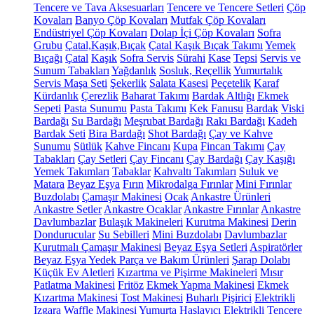
Tencere ve Tava Aksesuarları
Tencere ve Tencere Setleri
Çöp
Kovaları
Banyo Çöp Kovaları
Mutfak Çöp Kovaları
Endüstriyel Çöp Kovaları
Dolap İçi Çöp Kovaları
Sofra
Grubu
Çatal,Kaşık,Bıçak
Çatal Kaşık Bıçak Takımı
Yemek
Bıçağı
Çatal
Kaşık
Sofra Servis
Sürahi
Kase
Tepsi
Servis ve
Sunum Tabakları
Yağdanlık
Sosluk, Reçellik
Yumurtalık
Servis Maşa Seti
Şekerlik
Salata Kasesi
Peçetelik
Karaf
Kürdanlık
Çerezlik
Baharat Takımı
Bardak Altlığı
Ekmek
Sepeti
Pasta Sunumu
Pasta Takımı
Kek Fanusu
Bardak
Viski
Bardağı
Su Bardağı
Meşrubat Bardağı
Rakı Bardağı
Kadeh
Bardak Seti
Bira Bardağı
Shot Bardağı
Çay ve Kahve
Sunumu
Sütlük
Kahve Fincanı
Kupa
Fincan Takımı
Çay
Tabakları
Çay Setleri
Çay Fincanı
Çay Bardağı
Çay Kaşığı
Yemek Takımları
Tabaklar
Kahvaltı Takımları
Suluk ve
Matara
Beyaz Eşya
Fırın
Mikrodalga Fırınlar
Mini Fırınlar
Buzdolabı
Çamaşır Makinesi
Ocak
Ankastre Ürünleri
Ankastre Setler
Ankastre Ocaklar
Ankastre Fırınlar
Ankastre
Davlumbazlar
Bulaşık Makineleri
Kurutma Makinesi
Derin
Dondurucular
Su Sebilleri
Mini Buzdolabı
Davlumbazlar
Kurutmalı Çamaşır Makinesi
Beyaz Eşya Setleri
Aspiratörler
Beyaz Eşya Yedek Parça ve Bakım Ürünleri
Şarap Dolabı
Küçük Ev Aletleri
Kızartma ve Pişirme Makineleri
Mısır
Patlatma Makinesi
Fritöz
Ekmek Yapma Makinesi
Ekmek
Kızartma Makinesi
Tost Makinesi
Buharlı Pişirici
Elektrikli
Izgara
Waffle Makinesi
Yumurta Haşlayıcı
Elektrikli Tencere