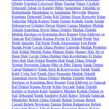
Objeler
Fotoğraf Çerçevesi
Mum
Vazolar
Yapay Çiçekler
Dekoratif Tabak ve Kaseler
Biblo
Şaraplıklar
Tütsülük ve
Buhurdanlık
Mumluklar ve Şamdanlar
Meyvelik
Magnet
Kumbara
Dekoratif Taşlar
Kül Tablası
Nazar Boncuğu
Kitap
Tutucular
Müzik Kutusu
Yatak Tepsisi
Kokulu Taşlar
Ahşap
Dekorasyon Ürünleri
Duvar Süsleri
Cansız Manken
Mutfak
Tekstili
Amerikan Servis
Masa Örtüleri
Mutfak Önlüğü
Mutfak Havlusu ve Kurulama Bezi
Runner
Fırın Eldiveni ve
Tutacak
Raf Örtüsü
Kumaş Peçete
Ev Tekstili
Perde
Stor
Perde
Jaluziler
Tül Perde
Perde Aksesuarları
Fon Perde
Rustik Perde
Çocuk Odası Perdesi
Güneşlik
Mutfak Perdeleri
Halı
Yolluk
Mutfak Halısı
Makine Halısı
Shaggy Halı
Jüt ve
Hasır Halı
Çocuk Odası Halıları
Halı Kaydırmazı
El Halısı
Deri Halı
Halı Örtüsü
Bambu Halı
Yatak Odası Tekstili
Yorgan
Nevresim Takımı
Pike ve Pike Takımı
Yatak Örtüsü
Çarşaf
Battaniye
Yatak Alezi & Koruyucusu
Yastık
Yastık
Kılıfı
Uyku Seti
Yastık Alezi
Paspaslar
Mutfak Tekstili
Amerikan Servis
Masa Örtüleri
Mutfak Önlüğü
Mutfak
Havlusu ve Kurulama Bezi
Runner
Fırın Eldiveni ve Tutacak
Raf Örtüsü
Kumaş Peçete
Kilim
Seccade
Salon Tekstili
Kırlent ve Kırlent Kılıfı
Sandalye Minderi
Koltuk Örtüsü ve
Şalı
Dekoratif Yastık
Sandalye Kılıfı
Bahçe Tekstili
Salıncak
Minderleri
Bebek Odası Tekstili
Bebek Yorganı
Bebek
Çarşafı
Bebek Nevresim Takımı
Bebek Battaniyesi
Bebek
Uyku Seti
Banyo Tekstil
Banyo Paspasları
Banyo Bakım