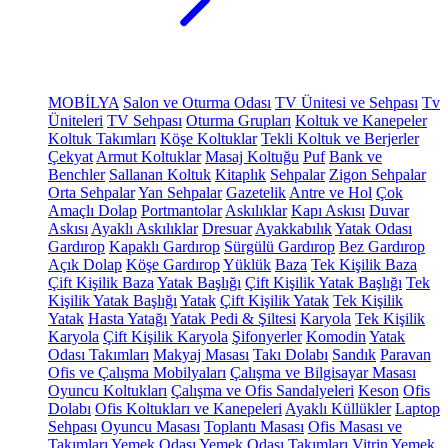
MOBİLYA
Salon ve Oturma Odası
TV Ünitesi ve Sehpası
Tv
Üniteleri
TV Sehpası
Oturma Grupları
Koltuk ve Kanepeler
Koltuk Takımları
Köşe Koltuklar
Tekli Koltuk ve Berjerler
Çekyat
Armut Koltuklar
Masaj Koltuğu
Puf
Bank ve
Benchler
Sallanan Koltuk
Kitaplık
Sehpalar
Zigon Sehpalar
Orta Sehpalar
Yan Sehpalar
Gazetelik
Antre ve Hol
Çok
Amaçlı Dolap
Portmantolar
Askılıklar
Kapı Askısı
Duvar
Askısı
Ayaklı Askılıklar
Dresuar
Ayakkabılık
Yatak Odası
Gardırop
Kapaklı Gardırop
Sürgülü Gardırop
Bez Gardırop
Açık Dolap
Köşe Gardırop
Yüklük
Baza
Tek Kişilik Baza
Çift Kişilik Baza
Yatak Başlığı
Çift Kişilik Yatak Başlığı
Tek
Kişilik Yatak Başlığı
Yatak
Çift Kişilik Yatak
Tek Kişilik
Yatak
Hasta Yatağı
Yatak Pedi & Şiltesi
Karyola
Tek Kişilik
Karyola
Çift Kişilik Karyola
Şifonyerler
Komodin
Yatak
Odası Takımları
Makyaj Masası
Takı Dolabı
Sandık
Paravan
Ofis ve Çalışma Mobilyaları
Çalışma ve Bilgisayar Masası
Oyuncu Koltukları
Çalışma ve Ofis Sandalyeleri
Keson
Ofis
Dolabı
Ofis Koltukları ve Kanepeleri
Ayaklı Küllükler
Laptop
Sehpası
Oyuncu Masası
Toplantı Masası
Ofis Masası ve
Takımları
Yemek Odası
Yemek Odası Takımları
Vitrin
Yemek