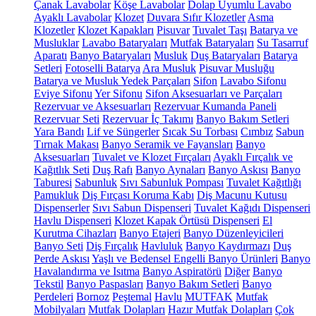
Çanak Lavabolar
Köşe Lavabolar
Dolap Uyumlu Lavabo
Ayaklı Lavabolar
Klozet
Duvara Sıfır Klozetler
Asma
Klozetler
Klozet Kapakları
Pisuvar
Tuvalet Taşı
Batarya ve
Musluklar
Lavabo Bataryaları
Mutfak Bataryaları
Su Tasarruf
Aparatı
Banyo Bataryaları
Musluk
Duş Bataryaları
Batarya
Setleri
Fotoselli Batarya
Ara Musluk
Pisuvar Musluğu
Batarya ve Musluk Yedek Parçaları
Sifon
Lavabo Sifonu
Eviye Sifonu
Yer Sifonu
Sifon Aksesuarları ve Parçaları
Rezervuar ve Aksesuarları
Rezervuar Kumanda Paneli
Rezervuar Seti
Rezervuar İç Takımı
Banyo Bakım Setleri
Yara Bandı
Lif ve Süngerler
Sıcak Su Torbası
Cımbız
Sabun
Tırnak Makası
Banyo Seramik ve Fayansları
Banyo
Aksesuarları
Tuvalet ve Klozet Fırçaları
Ayaklı Fırçalık ve
Kağıtlık Seti
Duş Rafı
Banyo Aynaları
Banyo Askısı
Banyo
Taburesi
Sabunluk
Sıvı Sabunluk Pompası
Tuvalet Kağıtlığı
Pamukluk
Diş Fırçası Koruma Kabı
Diş Macunu Kutusu
Dispenserler
Sıvı Sabun Dispenseri
Tuvalet Kağıdı Dispenseri
Havlu Dispenseri
Klozet Kapak Örtüsü Dispenseri
El
Kurutma Cihazları
Banyo Etajeri
Banyo Düzenleyicileri
Banyo Seti
Diş Fırçalık
Havluluk
Banyo Kaydırmazı
Duş
Perde Askısı
Yaşlı ve Bedensel Engelli Banyo Ürünleri
Banyo
Havalandırma ve Isıtma
Banyo Aspiratörü
Diğer
Banyo
Tekstil
Banyo Paspasları
Banyo Bakım Setleri
Banyo
Perdeleri
Bornoz
Peştemal
Havlu
MUTFAK
Mutfak
Mobilyaları
Mutfak Dolapları
Hazır Mutfak Dolapları
Çok