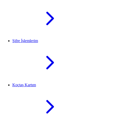
Şifre İşlemlerim
Koçtaş Kartım