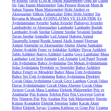
ve Rulosu
Tuval
El İşi & Tekstil Malzemeleri
Örgü İpi
Güpür
Şiş
Takı Yapım Malzemeleri
Takı Pensesi
Boncuk
Mum &
Sabun Yapımı
Mum Malzemeleri
Hobi Aletleri ve
Aksesuarları
Silikon Tabancaları
Diğer Hobi Aletleri
Taş
Boyama & Mozaik
AYDINLATMA VE ELEKTRİK
Ev
Aydınlatmaları
Avizeler
Sarkıt Avizeler
Plafonyer Avizeler
Lambaderler ve Aksesuarları
Lambader
Lambader Başlığı
Lambader Ayağı
Spotlar
Gömme Spotlar
Sıvaüstü Spotlar
Tavan Spotlar
Ampuller
Led Ampul
Halojen Ampul
Tasarruflu Ampul
Rustik Ampul
Akıllı Ampul
Floresan
Ampul
Abajurlar ve Aksesuarları
Abajur
Abajur Şapkaları
Abajur Ayaklığı
Fener ve Işıldaklar
Aplikler
Duvar Aplikleri
Tablo Aplikleri
Banyo Aplikleri
Lamba
Gece Lambaları
Masa
Lambaları
Led Şerit
Armatür
Led Armatür
Led Panel
Tezgah
Altı Aydınlatma
Bahçe Aydınlatma
Dış Mekan Aydınlatmalar
Solar Aydınlatma
Projektör ve Sensörler
Bahçe Aplikleri
Bahçe Feneri ve Meşaleler
Bahçe Masa Üstü Aydınlatma
Bahçe Set Üstü Aydınlatma
Bahçe Aydınlatma Direkleri
Çocuk Odası Aydınlatma
Çocuk Gece Lambası
Çocuk Odası
Duvar Aydınlatmaları
Çocuk Odası Abajuru
Çocuk Odası
Avizesi
Çocuk Masa Lambası
Elektrik Malzemeleri
Priz ve
Anahtarlar
Priz Kutusu
Telefon Prizi
Priz Çerçevesi
Golyat
Priz
Nümeris Priz
Priz
Anahtar Priz
Şalt Malzemeleri
Sigorta
Kutusu
Kontaktör
Elektrik Sigortası
Şalter
Kaçak Akım
Rölesi
Elektrik Sayacı
Uzatma Kablosu ve Grup Priz
Uzatma