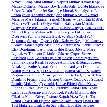
Amaçlı Dolap
Mini Mutfak Dolapları
Mutfak Rafları
Köşe
Mutfak Dolapları
Mutfak Boy Dolabı
Kiler Dolabı
Ekmek ve
Sebze Dolabı
Tabureler
Sandalye
Mutfak Sandalyeleri
Bar
Sandalyeleri
Katlanır Sandalyeler
Mutfak Köşe Takımları
Masa ve Masa Takımları
Yemek Masası ve Takımları
Mutfak
Masası ve Takımları
Eviye
Mutfak Bataryaları
Mutfak
Gereçleri
Kesme Tahtası
Rende
Servis Gereçleri
Patates Ezici
Manuel Kıyma Makinesi
Krema Pompası
Dilimleyici
Doğrayıcı
Yumurta Fırçası
Bıçak ve Bıçak Setleri
Yağ
Sıçratmaz
Soyucu, Oyacak
Ölçü Kabı ve Kaşığı
Merdane ve
Oklava
Hamur Açma Matı
Fındık Kıracağı ve Ceviz Kıracağı
Elek
Dondurma Kaşığı
Buz Kalıbı
Bıçak Bileyici Masat
Açacak ve Tirbuşon
Çekirdek Çıkarıcı
Çırpıcı
Sebze
Kurutucu
Huni
Baharat Öğütücü
Havan
Hamburger Presi
Sarımsak Ezici
Kaşık ve Kepçe Altlığı
Bıçak Standı
Süzgeç
Nihale
İçli Köfte Aparatı
Yumurta Zamanlayıcı
Dondurma
Kalıbı
Buz Kovası
Et Dövme Aleti
Sarma Makinesi
Kahve
Değirmenleri
Limon Sıkacağı
Pişirme Grubu
Çay ve Kahve
Demleme
French Press
Dripper
Chemex
Cezve
Çay Süzgeci
Demlik
Moka Pot
Çaydanlık
Kahve Filtresi
Sifon Kahve
Fırında Pişirme
Pasta Kalıbı
Kurabiye Kalıbı
Fırın Tepsisi
Cam Tepsi
Alüminyum Folyo
Kek Kalıbı
Muffin Kalıbı
Çikolata Kalıbı
Güveç
Pişirme Kağıdı
Pizza Tepsisi
Tart
Kalıbı
Ocak Üstü Pişirme
Tava ve Tava Setleri
Ocak Üstü
Tost Makinesi
Ocak Üstü Sac
Sahan
Düdüklü Tencere