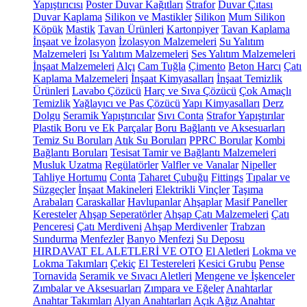
Yapıştırıcısı
Poster Duvar Kağıtları
Strafor
Duvar Çıtası
Duvar Kaplama
Silikon ve Mastikler
Silikon
Mum Silikon
Köpük
Mastik
Tavan Ürünleri
Kartonpiyer
Tavan Kaplama
İnşaat ve İzolasyon
İzolasyon Malzemeleri
Su Yalıtım
Malzemeleri
Isı Yalıtım Malzemeleri
Ses Yalıtım Malzemeleri
İnşaat Malzemeleri
Alçı
Cam Tuğla
Çimento
Beton Harcı
Çatı
Kaplama Malzemeleri
İnşaat Kimyasalları
İnşaat Temizlik
Ürünleri
Lavabo Çözücü
Harç ve Sıva Çözücü
Çok Amaçlı
Temizlik
Yağlayıcı ve Pas Çözücü
Yapı Kimyasalları
Derz
Dolgu
Seramik Yapıştırıcılar
Sıvı Conta
Strafor Yapıştırılar
Plastik Boru ve Ek Parçalar
Boru Bağlantı ve Aksesuarları
Temiz Su Boruları
Atık Su Boruları
PPRC Borular
Kombi
Bağlantı Boruları
Tesisat Tamir ve Bağlantı Malzemeleri
Musluk Uzatma
Regülatörler
Valfler ve Vanalar
Nipeller
Tahliye Hortumu
Conta
Taharet Çubuğu
Fittings
Tıpalar ve
Süzgeçler
İnşaat Makineleri
Elektrikli Vinçler
Taşıma
Arabaları
Caraskallar
Havlupanlar
Ahşaplar
Masif Paneller
Keresteler
Ahşap Seperatörler
Ahşap Çatı Malzemeleri
Çatı
Penceresi
Çatı Merdiveni
Ahşap Merdivenler
Trabzan
Sundurma
Menfezler
Banyo Menfezi
Su Deposu
HIRDAVAT EL ALETLERİ VE OTO
El Aletleri
Lokma ve
Lokma Takımları
Çekiç
El Testereleri
Kesici Grubu
Pense
Tornavida
Seramik ve Sıvacı Aletleri
Mengene ve İşkenceler
Zımbalar ve Aksesuarları
Zımpara ve Eğeler
Anahtarlar
Anahtar Takımları
Alyan Anahtarları
Açık Ağız Anahtar