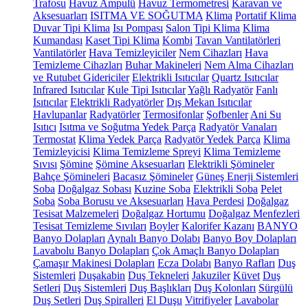
Trafosu
Havuz Ampulü
Havuz Termometresi
Karavan ve
Aksesuarları
ISITMA VE SOĞUTMA
Klima
Portatif Klima
Duvar Tipi Klima
Isı Pompası
Salon Tipi Klima
Klima
Kumandası
Kaset Tipi Klima
Kombi
Tavan Vantilatörleri
Vantilatörler
Hava Temizleyiciler
Nem Cihazları
Hava
Temizleme Cihazları
Buhar Makineleri
Nem Alma Cihazları
ve Rutubet Gidericiler
Elektrikli Isıtıcılar
Quartz Isıtıcılar
Infrared Isıtıcılar
Kule Tipi Isıtıcılar
Yağlı Radyatör
Fanlı
Isıtıcılar
Elektrikli Radyatörler
Dış Mekan Isıtıcılar
Havlupanlar
Radyatörler
Termosifonlar
Şofbenler
Ani Su
Isıtıcı
Isıtma ve Soğutma Yedek Parça
Radyatör Vanaları
Termostat
Klima Yedek Parça
Radyatör Yedek Parça
Klima
Temizleyicisi
Klima Temizleme Spreyi
Klima Temizleme
Sıvısı
Şömine
Şömine Aksesuarları
Elektrikli Şömineler
Bahçe Şömineleri
Bacasız Şömineler
Güneş Enerji Sistemleri
Soba
Doğalgaz Sobası
Kuzine Soba
Elektrikli Soba
Pelet
Soba
Soba Borusu ve Aksesuarları
Hava Perdesi
Doğalgaz
Tesisat Malzemeleri
Doğalgaz Hortumu
Doğalgaz Menfezleri
Tesisat Temizleme Sıvıları
Boyler
Kalorifer Kazanı
BANYO
Banyo Dolapları
Aynalı Banyo Dolabı
Banyo Boy Dolapları
Lavabolu Banyo Dolapları
Çok Amaçlı Banyo Dolapları
Çamaşır Makinesi Dolapları
Ecza Dolabı
Banyo Rafları
Duş
Sistemleri
Duşakabin
Duş Tekneleri
Jakuziler
Küvet
Duş
Setleri
Duş Sistemleri
Duş Başlıkları
Duş Kolonları
Sürgülü
Duş Setleri
Duş Spiralleri
El Duşu
Vitrifiyeler
Lavabolar