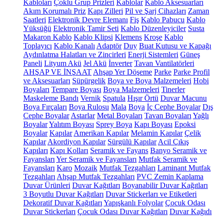
Kabloları
Çoklu Grup Prizleri
Kablolar
Kablo Aksesuarları
Akım Korumalı Priz
Kapı Zilleri
Pil ve Şarj Cihazları
Zaman
Saatleri
Elektronik Devre Elemanı
Fiş
Kablo Pabucu
Kablo
Yüksüğü
Elektronik Tamir Seti
Kablo Düzenleyiciler
Susta
Makaron Kablo
Kablo Klipsi
Klemens
Kroşe
Kablo
Toplayıcı
Kablo Kanalı
Adaptör
Duy
Buat Kutusu ve Kapağı
Aydınlatma Halatları ve Zincirleri
Enerji Sistemleri
Güneş
Paneli
Lityum Akü
Jel Akü
İnverter
Tavan Vantilatörleri
AHŞAP VE İNŞAAT
Ahşap Yer Döşeme
Parke
Parke Profil
ve Aksesuarları
Süpürgelik
Boya ve Boya Malzemeleri
Hobi
Boyaları
Tempare Boyası
Boya Malzemeleri
Tinerler
Maskeleme Bandı
Vernik
Spatula
Hışır Örtü
Duvar Macunu
Boya Fırçaları
Boya Rulosu
Mala
Boya
İç Cephe Boyalar
Dış
Cephe Boyalar
Astarlar
Metal Boyaları
Tavan Boyaları
Yağlı
Boyalar
Yalıtım Boyası
Sprey Boya
Kapı Boyası
Epoksi
Boyalar
Kapılar
Amerikan Kapılar
Melamin Kapılar
Çelik
Kapılar
Akordiyon Kapılar
Sürgülü Kapılar
Acil Çıkış
Kapıları
Kapı Kolları
Seramik ve Fayans
Banyo Seramik ve
Fayansları
Yer Seramik ve Fayansları
Mutfak Seramik ve
Fayansları
Karo
Mozaik
Mutfak Tezgahları
Laminant Mutfak
Tezgahları
Ahşap Mutfak Tezgahları
PVC Zemin Kaplama
Duvar Ürünleri
Duvar Kağıtları
Boyanabilir Duvar Kağıtları
3 Boyutlu Duvar Kağıtları
Duvar Stickerları ve Etiketleri
Dekoratif Duvar Kağıtları
Yapışkanlı Folyolar
Çocuk Odası
Duvar Stickerları
Çocuk Odası Duvar Kağıtları
Duvar Kağıdı