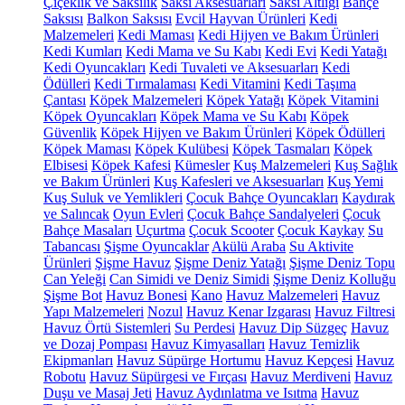
Çiçeklik ve Saksılık
Saksı Aksesuarları
Saksı Altlığı
Bahçe
Saksısı
Balkon Saksısı
Evcil Hayvan Ürünleri
Kedi
Malzemeleri
Kedi Maması
Kedi Hijyen ve Bakım Ürünleri
Kedi Kumları
Kedi Mama ve Su Kabı
Kedi Evi
Kedi Yatağı
Kedi Oyuncakları
Kedi Tuvaleti ve Aksesuarları
Kedi
Ödülleri
Kedi Tırmalaması
Kedi Vitamini
Kedi Taşıma
Çantası
Köpek Malzemeleri
Köpek Yatağı
Köpek Vitamini
Köpek Oyuncakları
Köpek Mama ve Su Kabı
Köpek
Güvenlik
Köpek Hijyen ve Bakım Ürünleri
Köpek Ödülleri
Köpek Maması
Köpek Kulübesi
Köpek Tasmaları
Köpek
Elbisesi
Köpek Kafesi
Kümesler
Kuş Malzemeleri
Kuş Sağlık
ve Bakım Ürünleri
Kuş Kafesleri ve Aksesuarları
Kuş Yemi
Kuş Suluk ve Yemlikleri
Çocuk Bahçe Oyuncakları
Kaydırak
ve Salıncak
Oyun Evleri
Çocuk Bahçe Sandalyeleri
Çocuk
Bahçe Masaları
Uçurtma
Çocuk Scooter
Çocuk Kaykay
Su
Tabancası
Şişme Oyuncaklar
Akülü Araba
Su Aktivite
Ürünleri
Şişme Havuz
Şişme Deniz Yatağı
Şişme Deniz Topu
Can Yeleği
Can Simidi ve Deniz Simidi
Şişme Deniz Kolluğu
Şişme Bot
Havuz Bonesi
Kano
Havuz Malzemeleri
Havuz
Yapı Malzemeleri
Nozul
Havuz Kenar Izgarası
Havuz Filtresi
Havuz Örtü Sistemleri
Su Perdesi
Havuz Dip Süzgeç
Havuz
ve Dozaj Pompası
Havuz Kimyasalları
Havuz Temizlik
Ekipmanları
Havuz Süpürge Hortumu
Havuz Kepçesi
Havuz
Robotu
Havuz Süpürgesi ve Fırçası
Havuz Merdiveni
Havuz
Duşu ve Masaj Jeti
Havuz Aydınlatma ve Isıtma
Havuz