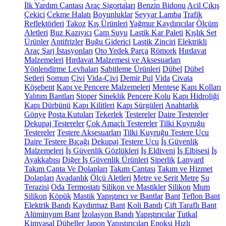
İlk Yardım Çantası
Araç Sigortaları
Benzin Bidonu
Acil Çıkış
Çekici
Çekme Halatı
Boyunluklar
Seyyar Lamba
Trafik
Reflektörleri
Takoz
Kış Ürünleri
Yağmur Kaydırıcılar
Ölçüm
Aletleri
Buz Kazıyıcı
Cam Suyu
Lastik Kar Paleti
Kışlık Set
Ürünler
Antifrizler
Buğu Giderici
Lastik Zinciri
Elektrikli
Araç Şarj İstasyonları
Oto Yedek Parça
Römork
Hırdavat
Malzemeleri
Hırdavat Malzemesi ve Aksesuarları
Yönlendirme Levhaları
Sabitleme Ürünleri
Dübel
Dübel
Setleri
Somun
Çivi
Vida-Çivi
Demir Pul
Vida
Civata
Köşebent
Kapı ve Pencere Malzemeleri
Menteşe
Kapı Kolları
Yalıtım Bantları
Stoper
Sineklik
Pencere Kolu
Kapı Hidroliği
Kapı Dürbünü
Kapı Kilitleri
Kapı Sürgüleri
Anahtarlık
Gönye
Posta Kutuları
Tekerlek
Testereler
Daire Testereler
Dekupaj Testereler
Çok Amaçlı Testereler
Tilki Kuyruğu
Testereler
Testere Aksesuarları
Tilki Kuyruğu Testere Ucu
Daire Testere Bıçağı
Dekupaj Testere Ucu
İş Güvenlik
Malzemeleri
İş Güvenlik Gözlükleri
İş Eldiveni
İş Elbisesi
İş
Ayakkabısı
Diğer İş Güvenlik Ürünleri
Siperlik
Lanyard
Takım Çanta Ve Dolapları
Takım Çantası
Takım ve Hizmet
Dolapları
Avadanlık
Ölçü Aletleri
Metre ve Şerit Metre
Su
Terazisi
Oda Termostatı
Silikon ve Mastikler
Silikon
Mum
Silikon
Köpük
Mastik
Yapıştırıcı ve Bantlar
Bant
Teflon Bant
Elektrik Bandı
Kaydırmaz Bant
Koli Bandı
Çift Taraflı Bant
Alüminyum Bant
İzolasyon Bandı
Yapıştırıcılar
Tutkal
Kimyasal Dübeller
Japon Yapıştırıcıları
Epoksi
Hızlı