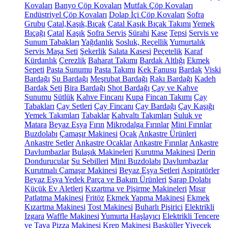
Kovaları
Banyo Çöp Kovaları
Mutfak Çöp Kovaları
Endüstriyel Çöp Kovaları
Dolap İçi Çöp Kovaları
Sofra
Grubu
Çatal,Kaşık,Bıçak
Çatal Kaşık Bıçak Takımı
Yemek
Bıçağı
Çatal
Kaşık
Sofra Servis
Sürahi
Kase
Tepsi
Servis ve
Sunum Tabakları
Yağdanlık
Sosluk, Reçellik
Yumurtalık
Servis Maşa Seti
Şekerlik
Salata Kasesi
Peçetelik
Karaf
Kürdanlık
Çerezlik
Baharat Takımı
Bardak Altlığı
Ekmek
Sepeti
Pasta Sunumu
Pasta Takımı
Kek Fanusu
Bardak
Viski
Bardağı
Su Bardağı
Meşrubat Bardağı
Rakı Bardağı
Kadeh
Bardak Seti
Bira Bardağı
Shot Bardağı
Çay ve Kahve
Sunumu
Sütlük
Kahve Fincanı
Kupa
Fincan Takımı
Çay
Tabakları
Çay Setleri
Çay Fincanı
Çay Bardağı
Çay Kaşığı
Yemek Takımları
Tabaklar
Kahvaltı Takımları
Suluk ve
Matara
Beyaz Eşya
Fırın
Mikrodalga Fırınlar
Mini Fırınlar
Buzdolabı
Çamaşır Makinesi
Ocak
Ankastre Ürünleri
Ankastre Setler
Ankastre Ocaklar
Ankastre Fırınlar
Ankastre
Davlumbazlar
Bulaşık Makineleri
Kurutma Makinesi
Derin
Dondurucular
Su Sebilleri
Mini Buzdolabı
Davlumbazlar
Kurutmalı Çamaşır Makinesi
Beyaz Eşya Setleri
Aspiratörler
Beyaz Eşya Yedek Parça ve Bakım Ürünleri
Şarap Dolabı
Küçük Ev Aletleri
Kızartma ve Pişirme Makineleri
Mısır
Patlatma Makinesi
Fritöz
Ekmek Yapma Makinesi
Ekmek
Kızartma Makinesi
Tost Makinesi
Buharlı Pişirici
Elektrikli
Izgara
Waffle Makinesi
Yumurta Haşlayıcı
Elektrikli Tencere
ve Tava
Pizza Makinesi
Krep Makinesi
Basküller
Yiyecek