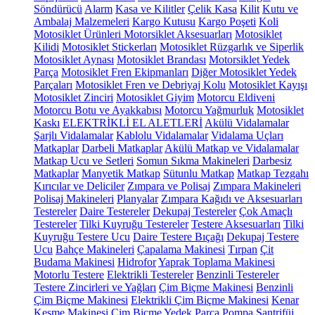
Söndürücü
Alarm
Kasa ve Kilitler
Çelik Kasa
Kilit
Kutu ve
Ambalaj Malzemeleri
Kargo Kutusu
Kargo Poşeti
Koli
Motosiklet Ürünleri
Motorsiklet Aksesuarları
Motosiklet
Kilidi
Motosiklet Stickerları
Motosiklet Rüzgarlık ve Siperlik
Motosiklet Aynası
Motosiklet Brandası
Motorsiklet Yedek
Parça
Motosiklet Fren Ekipmanları
Diğer Motosiklet Yedek
Parçaları
Motosiklet Fren ve Debriyaj Kolu
Motosiklet Kayışı
Motosiklet Zinciri
Motosiklet Giyim
Motorcu Eldiveni
Motorcu Botu ve Ayakkabısı
Motorcu Yağmurluk
Motosiklet
Kaskı
ELEKTRİKLİ EL ALETLERİ
Akülü Vidalamalar
Şarjlı Vidalamalar
Kablolu Vidalamalar
Vidalama Uçları
Matkaplar
Darbeli Matkaplar
Akülü Matkap ve Vidalamalar
Matkap Ucu ve Setleri
Somun Sıkma Makineleri
Darbesiz
Matkaplar
Manyetik Matkap
Sütunlu Matkap
Matkap Tezgahı
Kırıcılar ve Deliciler
Zımpara ve Polisaj
Zımpara Makineleri
Polisaj Makineleri
Planyalar
Zımpara Kağıdı ve Aksesuarları
Testereler
Daire Testereler
Dekupaj Testereler
Çok Amaçlı
Testereler
Tilki Kuyruğu Testereler
Testere Aksesuarları
Tilki
Kuyruğu Testere Ucu
Daire Testere Bıçağı
Dekupaj Testere
Ucu
Bahçe Makineleri
Çapalama Makinesi
Tırpan
Çit
Budama Makinesi
Hidrofor
Yaprak Toplama Makinesi
Motorlu Testere
Elektrikli Testereler
Benzinli Testereler
Testere Zincirleri ve Yağları
Çim Biçme Makinesi
Benzinli
Çim Biçme Makinesi
Elektrikli Çim Biçme Makinesi
Kenar
Kesme Makinesi
Çim Biçme Yedek Parça
Pompa
Santrifüj