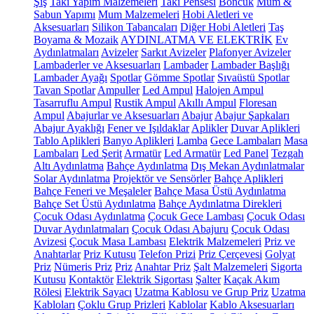
Şiş
Takı Yapım Malzemeleri
Takı Pensesi
Boncuk
Mum &
Sabun Yapımı
Mum Malzemeleri
Hobi Aletleri ve
Aksesuarları
Silikon Tabancaları
Diğer Hobi Aletleri
Taş
Boyama & Mozaik
AYDINLATMA VE ELEKTRİK
Ev
Aydınlatmaları
Avizeler
Sarkıt Avizeler
Plafonyer Avizeler
Lambaderler ve Aksesuarları
Lambader
Lambader Başlığı
Lambader Ayağı
Spotlar
Gömme Spotlar
Sıvaüstü Spotlar
Tavan Spotlar
Ampuller
Led Ampul
Halojen Ampul
Tasarruflu Ampul
Rustik Ampul
Akıllı Ampul
Floresan
Ampul
Abajurlar ve Aksesuarları
Abajur
Abajur Şapkaları
Abajur Ayaklığı
Fener ve Işıldaklar
Aplikler
Duvar Aplikleri
Tablo Aplikleri
Banyo Aplikleri
Lamba
Gece Lambaları
Masa
Lambaları
Led Şerit
Armatür
Led Armatür
Led Panel
Tezgah
Altı Aydınlatma
Bahçe Aydınlatma
Dış Mekan Aydınlatmalar
Solar Aydınlatma
Projektör ve Sensörler
Bahçe Aplikleri
Bahçe Feneri ve Meşaleler
Bahçe Masa Üstü Aydınlatma
Bahçe Set Üstü Aydınlatma
Bahçe Aydınlatma Direkleri
Çocuk Odası Aydınlatma
Çocuk Gece Lambası
Çocuk Odası
Duvar Aydınlatmaları
Çocuk Odası Abajuru
Çocuk Odası
Avizesi
Çocuk Masa Lambası
Elektrik Malzemeleri
Priz ve
Anahtarlar
Priz Kutusu
Telefon Prizi
Priz Çerçevesi
Golyat
Priz
Nümeris Priz
Priz
Anahtar Priz
Şalt Malzemeleri
Sigorta
Kutusu
Kontaktör
Elektrik Sigortası
Şalter
Kaçak Akım
Rölesi
Elektrik Sayacı
Uzatma Kablosu ve Grup Priz
Uzatma
Kabloları
Çoklu Grup Prizleri
Kablolar
Kablo Aksesuarları