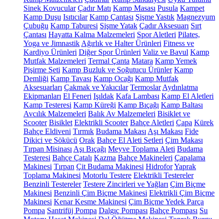
Sinek Kovucular
Çadır Matı
Kamp Masası
Pusula
Kampet
Kamp Duşu
Isıtıcılar
Kamp Çantası
Şişme Yastık
Magnezyum
Çubuğu
Kamp Taburesi
Şişme Yatak
Çadır Aksesuarı
Sırt
Çantası
Hayatta Kalma Malzemeleri
Spor Aletleri
Pilates,
Yoga ve Jimnastik
Ağırlık ve Halter Ürünleri
Fitness ve
Kardiyo Ürünleri
Diğer Spor Ürünleri
Valiz ve Bavul
Kamp
Mutfak Malzemeleri
Termal Çanta
Matara
Kamp Yemek
Pişirme Seti
Kamp Buzluk ve Soğutucu Ürünler
Kamp
Demliği
Kamp Tavası
Kamp Ocağı
Kamp Mutfak
Aksesuarları
Çakmak ve Yakıcılar
Termoslar
Aydınlatma
Ekipmanları
El Feneri
Işıldak
Kafa Lambası
Kamp El Aletleri
Kamp Testeresi
Kamp Küreği
Kamp Bıçağı
Kamp Baltası
Avcılık Malzemeleri
Balık Av Malzemeleri
Bisiklet ve
Scooter
Bisiklet
Elektrikli Scooter
Bahçe Aletleri
Çapa
Kürek
Bahçe Eldiveni
Tırmık
Budama Makası
Aşı Makası
Fide
Dikici ve Sökücü
Orak
Bahçe El Aleti Setleri
Çim Makası
Tırpan Misinası
Aşı Bıçağı
Meyve Toplama Aleti
Budama
Testeresi
Bahçe Çatalı
Kazma
Bahçe Makineleri
Çapalama
Makinesi
Tırpan
Çit Budama Makinesi
Hidrofor
Yaprak
Toplama Makinesi
Motorlu Testere
Elektrikli Testereler
Benzinli Testereler
Testere Zincirleri ve Yağları
Çim Biçme
Makinesi
Benzinli Çim Biçme Makinesi
Elektrikli Çim Biçme
Makinesi
Kenar Kesme Makinesi
Çim Biçme Yedek Parça
Pompa
Santrifüj Pompa
Dalgıç Pompası
Bahçe Pompası
Su