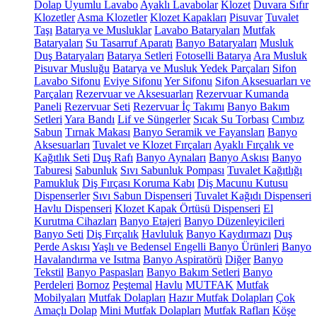
Dolap Uyumlu Lavabo
Ayaklı Lavabolar
Klozet
Duvara Sıfır
Klozetler
Asma Klozetler
Klozet Kapakları
Pisuvar
Tuvalet
Taşı
Batarya ve Musluklar
Lavabo Bataryaları
Mutfak
Bataryaları
Su Tasarruf Aparatı
Banyo Bataryaları
Musluk
Duş Bataryaları
Batarya Setleri
Fotoselli Batarya
Ara Musluk
Pisuvar Musluğu
Batarya ve Musluk Yedek Parçaları
Sifon
Lavabo Sifonu
Eviye Sifonu
Yer Sifonu
Sifon Aksesuarları ve
Parçaları
Rezervuar ve Aksesuarları
Rezervuar Kumanda
Paneli
Rezervuar Seti
Rezervuar İç Takımı
Banyo Bakım
Setleri
Yara Bandı
Lif ve Süngerler
Sıcak Su Torbası
Cımbız
Sabun
Tırnak Makası
Banyo Seramik ve Fayansları
Banyo
Aksesuarları
Tuvalet ve Klozet Fırçaları
Ayaklı Fırçalık ve
Kağıtlık Seti
Duş Rafı
Banyo Aynaları
Banyo Askısı
Banyo
Taburesi
Sabunluk
Sıvı Sabunluk Pompası
Tuvalet Kağıtlığı
Pamukluk
Diş Fırçası Koruma Kabı
Diş Macunu Kutusu
Dispenserler
Sıvı Sabun Dispenseri
Tuvalet Kağıdı Dispenseri
Havlu Dispenseri
Klozet Kapak Örtüsü Dispenseri
El
Kurutma Cihazları
Banyo Etajeri
Banyo Düzenleyicileri
Banyo Seti
Diş Fırçalık
Havluluk
Banyo Kaydırmazı
Duş
Perde Askısı
Yaşlı ve Bedensel Engelli Banyo Ürünleri
Banyo
Havalandırma ve Isıtma
Banyo Aspiratörü
Diğer
Banyo
Tekstil
Banyo Paspasları
Banyo Bakım Setleri
Banyo
Perdeleri
Bornoz
Peştemal
Havlu
MUTFAK
Mutfak
Mobilyaları
Mutfak Dolapları
Hazır Mutfak Dolapları
Çok
Amaçlı Dolap
Mini Mutfak Dolapları
Mutfak Rafları
Köşe