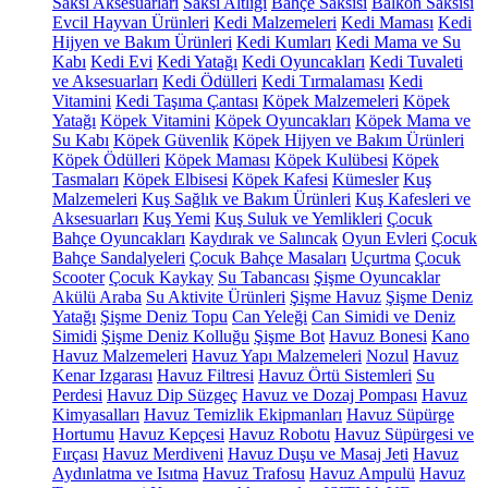
Saksı Aksesuarları
Saksı Altlığı
Bahçe Saksısı
Balkon Saksısı
Evcil Hayvan Ürünleri
Kedi Malzemeleri
Kedi Maması
Kedi
Hijyen ve Bakım Ürünleri
Kedi Kumları
Kedi Mama ve Su
Kabı
Kedi Evi
Kedi Yatağı
Kedi Oyuncakları
Kedi Tuvaleti
ve Aksesuarları
Kedi Ödülleri
Kedi Tırmalaması
Kedi
Vitamini
Kedi Taşıma Çantası
Köpek Malzemeleri
Köpek
Yatağı
Köpek Vitamini
Köpek Oyuncakları
Köpek Mama ve
Su Kabı
Köpek Güvenlik
Köpek Hijyen ve Bakım Ürünleri
Köpek Ödülleri
Köpek Maması
Köpek Kulübesi
Köpek
Tasmaları
Köpek Elbisesi
Köpek Kafesi
Kümesler
Kuş
Malzemeleri
Kuş Sağlık ve Bakım Ürünleri
Kuş Kafesleri ve
Aksesuarları
Kuş Yemi
Kuş Suluk ve Yemlikleri
Çocuk
Bahçe Oyuncakları
Kaydırak ve Salıncak
Oyun Evleri
Çocuk
Bahçe Sandalyeleri
Çocuk Bahçe Masaları
Uçurtma
Çocuk
Scooter
Çocuk Kaykay
Su Tabancası
Şişme Oyuncaklar
Akülü Araba
Su Aktivite Ürünleri
Şişme Havuz
Şişme Deniz
Yatağı
Şişme Deniz Topu
Can Yeleği
Can Simidi ve Deniz
Simidi
Şişme Deniz Kolluğu
Şişme Bot
Havuz Bonesi
Kano
Havuz Malzemeleri
Havuz Yapı Malzemeleri
Nozul
Havuz
Kenar Izgarası
Havuz Filtresi
Havuz Örtü Sistemleri
Su
Perdesi
Havuz Dip Süzgeç
Havuz ve Dozaj Pompası
Havuz
Kimyasalları
Havuz Temizlik Ekipmanları
Havuz Süpürge
Hortumu
Havuz Kepçesi
Havuz Robotu
Havuz Süpürgesi ve
Fırçası
Havuz Merdiveni
Havuz Duşu ve Masaj Jeti
Havuz
Aydınlatma ve Isıtma
Havuz Trafosu
Havuz Ampulü
Havuz