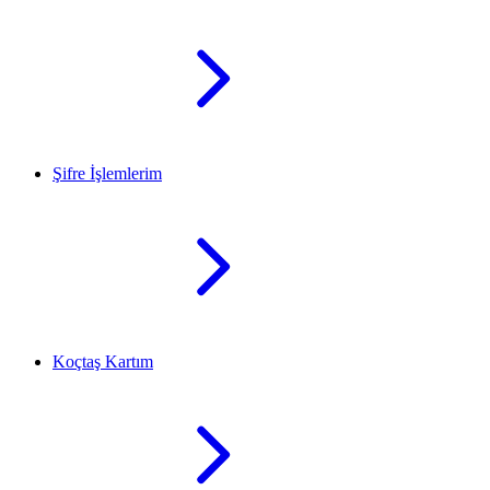
Şifre İşlemlerim
Koçtaş Kartım