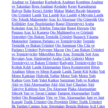
Anahtar ve Takımları
Kurbağcık Anahtarı
Kombine Anahtar
ve Takımları
Boru Anahtarı
Keskiler
Keser
Kargaburun
Balyoz
Balta
Kesici Aletler
Makas
Maket Bıçağı
Iskarpela
Oto Ürünleri
Lastik
Yaz Lastiği
Kış Lastiği
4 Mevsim Lastik
Oto Teknik Malzemeler
Araç İçi Aksesuar
Oto Güneşlik
Oto
Küllükler
Araç Buzdolapları
Bagaj Düzenleyici
Araba
Kokuları
Araç İçi Telefon Tutucular
Bagaj Havuzu
Oto
Paspası
Araç İçi Kamera
Oto Multimedya ve Görüntü
Sistemleri
Oto Bakım Temizlik Ürünleri
Basınçlı Yıkama
Makineleri
Tampon Parlatıcı ve Temizleyiciler
Torpido
Temizlik ve Bakım Ürünleri
Oto Şampuan
Oto Cila ve
Parlatıcı Ürünleri
Polyester Macun
Oto Cam Bakım Ürünleri
ve Temizleyiciler
Mikrofiber Bez
Araç Temizlik Seti
Araç
Boyaları
Araç Süpürgeleri
Araba Çizik Giderici
Motor
Temizleyici ve Bakım Ürünleri
Radyatör Temizleyiciler
Oto
Koltuk Kılıfı
Lastik Ekipmanları
Hava Kompresörü
Bijon
Anahtarı
Sibop ve Sibop Kapağı
Lastik Tamir Kiti
Kriko
Yağ
Motor Katkıları
Hidrolik Yağlar
Motor Yağı
Motor Yağı
Katkısı
Gres Yağı
Yakıt Katkısı
Şanzıman Yağı ve Katkısı
Akü ve Akü Aksesuarları
Akü
Akü Şarj Cihazları
Akü
Takviye Kablosu
Araç Dış Aksesuar
Plaka Aksesuarları
Silecek
Yan ve Tavan Çıtaları
Tampon Aksesuarları
Trafik
Setleri
Oto Brandaları
Vinç ve Vinç Aksesuarları
Jant ve Jant
Kapağı
Trafik Ürünleri
Oto Projektör
Diğer Trafik Ürünleri
İlk Yardım Çantası
Araç Sigortaları
Benzin Bidonu
Acil Çıkış