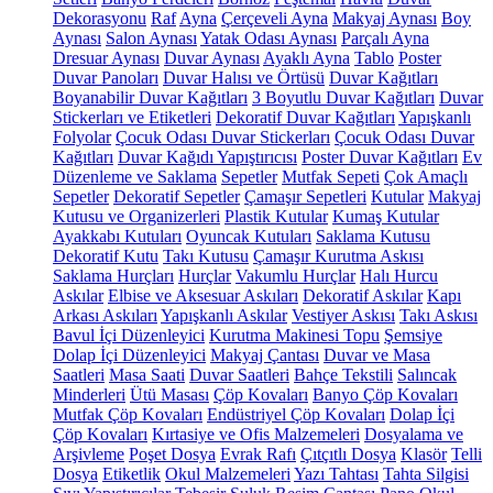
Dekorasyonu
Raf
Ayna
Çerçeveli Ayna
Makyaj Aynası
Boy
Aynası
Salon Aynası
Yatak Odası Aynası
Parçalı Ayna
Dresuar Aynası
Duvar Aynası
Ayaklı Ayna
Tablo
Poster
Duvar Panoları
Duvar Halısı ve Örtüsü
Duvar Kağıtları
Boyanabilir Duvar Kağıtları
3 Boyutlu Duvar Kağıtları
Duvar
Stickerları ve Etiketleri
Dekoratif Duvar Kağıtları
Yapışkanlı
Folyolar
Çocuk Odası Duvar Stickerları
Çocuk Odası Duvar
Kağıtları
Duvar Kağıdı Yapıştırıcısı
Poster Duvar Kağıtları
Ev
Düzenleme ve Saklama
Sepetler
Mutfak Sepeti
Çok Amaçlı
Sepetler
Dekoratif Sepetler
Çamaşır Sepetleri
Kutular
Makyaj
Kutusu ve Organizerleri
Plastik Kutular
Kumaş Kutular
Ayakkabı Kutuları
Oyuncak Kutuları
Saklama Kutusu
Dekoratif Kutu
Takı Kutusu
Çamaşır Kurutma Askısı
Saklama Hurçları
Hurçlar
Vakumlu Hurçlar
Halı Hurcu
Askılar
Elbise ve Aksesuar Askıları
Dekoratif Askılar
Kapı
Arkası Askıları
Yapışkanlı Askılar
Vestiyer Askısı
Takı Askısı
Bavul İçi Düzenleyici
Kurutma Makinesi Topu
Şemsiye
Dolap İçi Düzenleyici
Makyaj Çantası
Duvar ve Masa
Saatleri
Masa Saati
Duvar Saatleri
Bahçe Tekstili
Salıncak
Minderleri
Ütü Masası
Çöp Kovaları
Banyo Çöp Kovaları
Mutfak Çöp Kovaları
Endüstriyel Çöp Kovaları
Dolap İçi
Çöp Kovaları
Kırtasiye ve Ofis Malzemeleri
Dosyalama ve
Arşivleme
Poşet Dosya
Evrak Rafı
Çıtçıtlı Dosya
Klasör
Telli
Dosya
Etiketlik
Okul Malzemeleri
Yazı Tahtası
Tahta Silgisi