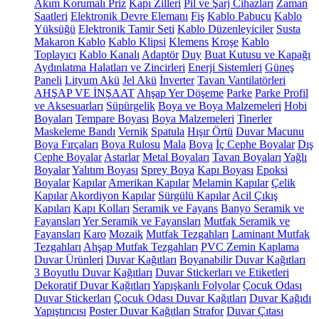
Akım Korumalı Priz
Kapı Zilleri
Pil ve Şarj Cihazları
Zaman
Saatleri
Elektronik Devre Elemanı
Fiş
Kablo Pabucu
Kablo
Yüksüğü
Elektronik Tamir Seti
Kablo Düzenleyiciler
Susta
Makaron Kablo
Kablo Klipsi
Klemens
Kroşe
Kablo
Toplayıcı
Kablo Kanalı
Adaptör
Duy
Buat Kutusu ve Kapağı
Aydınlatma Halatları ve Zincirleri
Enerji Sistemleri
Güneş
Paneli
Lityum Akü
Jel Akü
İnverter
Tavan Vantilatörleri
AHŞAP VE İNŞAAT
Ahşap Yer Döşeme
Parke
Parke Profil
ve Aksesuarları
Süpürgelik
Boya ve Boya Malzemeleri
Hobi
Boyaları
Tempare Boyası
Boya Malzemeleri
Tinerler
Maskeleme Bandı
Vernik
Spatula
Hışır Örtü
Duvar Macunu
Boya Fırçaları
Boya Rulosu
Mala
Boya
İç Cephe Boyalar
Dış
Cephe Boyalar
Astarlar
Metal Boyaları
Tavan Boyaları
Yağlı
Boyalar
Yalıtım Boyası
Sprey Boya
Kapı Boyası
Epoksi
Boyalar
Kapılar
Amerikan Kapılar
Melamin Kapılar
Çelik
Kapılar
Akordiyon Kapılar
Sürgülü Kapılar
Acil Çıkış
Kapıları
Kapı Kolları
Seramik ve Fayans
Banyo Seramik ve
Fayansları
Yer Seramik ve Fayansları
Mutfak Seramik ve
Fayansları
Karo
Mozaik
Mutfak Tezgahları
Laminant Mutfak
Tezgahları
Ahşap Mutfak Tezgahları
PVC Zemin Kaplama
Duvar Ürünleri
Duvar Kağıtları
Boyanabilir Duvar Kağıtları
3 Boyutlu Duvar Kağıtları
Duvar Stickerları ve Etiketleri
Dekoratif Duvar Kağıtları
Yapışkanlı Folyolar
Çocuk Odası
Duvar Stickerları
Çocuk Odası Duvar Kağıtları
Duvar Kağıdı
Yapıştırıcısı
Poster Duvar Kağıtları
Strafor
Duvar Çıtası