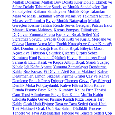
Mutfak Dolapları
Mutfak Boy Dolabı
Kiler Dolabı
Ekmek ve
Sebze Dolabı
Tabureler
Sandalye
Mutfak Sandalyeleri
Bar
Sandalyeleri
Katlanır Sandalyeler
Mutfak Köşe Takımları
Masa ve Masa Takımları
Yemek Masası ve Takımları
Mutfak
Masası ve Takımları
Eviye
Mutfak Bataryaları
Mutfak
Gereçleri
Kesme Tahtası
Rende
Servis Gereçleri
Patates Ezici
Manuel Kıyma Makinesi
Krema Pompası
Dilimleyici
Doğrayıcı
Yumurta Fırçası
Bıçak ve Bıçak Setleri
Yağ
Sıçratmaz
Soyucu, Oyacak
Ölçü Kabı ve Kaşığı
Merdane ve
Oklava
Hamur Açma Matı
Fındık Kıracağı ve Ceviz Kıracağı
Elek
Dondurma Kaşığı
Buz Kalıbı
Bıçak Bileyici Masat
Açacak ve Tirbuşon
Çekirdek Çıkarıcı
Çırpıcı
Sebze
Kurutucu
Huni
Baharat Öğütücü
Havan
Hamburger Presi
Sarımsak Ezici
Kaşık ve Kepçe Altlığı
Bıçak Standı
Süzgeç
Nihale
İçli Köfte Aparatı
Yumurta Zamanlayıcı
Dondurma
Kalıbı
Buz Kovası
Et Dövme Aleti
Sarma Makinesi
Kahve
Değirmenleri
Limon Sıkacağı
Pişirme Grubu
Çay ve Kahve
Demleme
French Press
Dripper
Chemex
Cezve
Çay Süzgeci
Demlik
Moka Pot
Çaydanlık
Kahve Filtresi
Sifon Kahve
Fırında Pişirme
Pasta Kalıbı
Kurabiye Kalıbı
Fırın Tepsisi
Cam Tepsi
Alüminyum Folyo
Kek Kalıbı
Muffin Kalıbı
Çikolata Kalıbı
Güveç
Pişirme Kağıdı
Pizza Tepsisi
Tart
Kalıbı
Ocak Üstü Pişirme
Tava ve Tava Setleri
Ocak Üstü
Tost Makinesi
Ocak Üstü Sac
Sahan
Düdüklü Tencere
Tencere ve Tava Aksesuarları
Tencere ve Tencere Setleri
Çöp