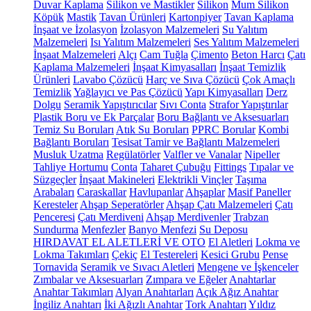
Duvar Kaplama
Silikon ve Mastikler
Silikon
Mum Silikon
Köpük
Mastik
Tavan Ürünleri
Kartonpiyer
Tavan Kaplama
İnşaat ve İzolasyon
İzolasyon Malzemeleri
Su Yalıtım
Malzemeleri
Isı Yalıtım Malzemeleri
Ses Yalıtım Malzemeleri
İnşaat Malzemeleri
Alçı
Cam Tuğla
Çimento
Beton Harcı
Çatı
Kaplama Malzemeleri
İnşaat Kimyasalları
İnşaat Temizlik
Ürünleri
Lavabo Çözücü
Harç ve Sıva Çözücü
Çok Amaçlı
Temizlik
Yağlayıcı ve Pas Çözücü
Yapı Kimyasalları
Derz
Dolgu
Seramik Yapıştırıcılar
Sıvı Conta
Strafor Yapıştırılar
Plastik Boru ve Ek Parçalar
Boru Bağlantı ve Aksesuarları
Temiz Su Boruları
Atık Su Boruları
PPRC Borular
Kombi
Bağlantı Boruları
Tesisat Tamir ve Bağlantı Malzemeleri
Musluk Uzatma
Regülatörler
Valfler ve Vanalar
Nipeller
Tahliye Hortumu
Conta
Taharet Çubuğu
Fittings
Tıpalar ve
Süzgeçler
İnşaat Makineleri
Elektrikli Vinçler
Taşıma
Arabaları
Caraskallar
Havlupanlar
Ahşaplar
Masif Paneller
Keresteler
Ahşap Seperatörler
Ahşap Çatı Malzemeleri
Çatı
Penceresi
Çatı Merdiveni
Ahşap Merdivenler
Trabzan
Sundurma
Menfezler
Banyo Menfezi
Su Deposu
HIRDAVAT EL ALETLERİ VE OTO
El Aletleri
Lokma ve
Lokma Takımları
Çekiç
El Testereleri
Kesici Grubu
Pense
Tornavida
Seramik ve Sıvacı Aletleri
Mengene ve İşkenceler
Zımbalar ve Aksesuarları
Zımpara ve Eğeler
Anahtarlar
Anahtar Takımları
Alyan Anahtarları
Açık Ağız Anahtar
İngiliz Anahtarı
İki Ağızlı Anahtar
Tork Anahtarı
Yıldız