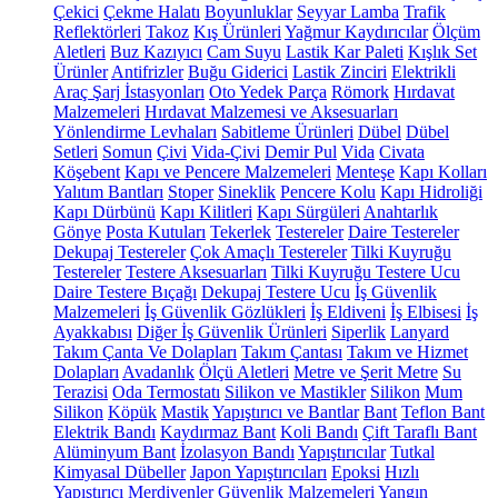
Çekici
Çekme Halatı
Boyunluklar
Seyyar Lamba
Trafik
Reflektörleri
Takoz
Kış Ürünleri
Yağmur Kaydırıcılar
Ölçüm
Aletleri
Buz Kazıyıcı
Cam Suyu
Lastik Kar Paleti
Kışlık Set
Ürünler
Antifrizler
Buğu Giderici
Lastik Zinciri
Elektrikli
Araç Şarj İstasyonları
Oto Yedek Parça
Römork
Hırdavat
Malzemeleri
Hırdavat Malzemesi ve Aksesuarları
Yönlendirme Levhaları
Sabitleme Ürünleri
Dübel
Dübel
Setleri
Somun
Çivi
Vida-Çivi
Demir Pul
Vida
Civata
Köşebent
Kapı ve Pencere Malzemeleri
Menteşe
Kapı Kolları
Yalıtım Bantları
Stoper
Sineklik
Pencere Kolu
Kapı Hidroliği
Kapı Dürbünü
Kapı Kilitleri
Kapı Sürgüleri
Anahtarlık
Gönye
Posta Kutuları
Tekerlek
Testereler
Daire Testereler
Dekupaj Testereler
Çok Amaçlı Testereler
Tilki Kuyruğu
Testereler
Testere Aksesuarları
Tilki Kuyruğu Testere Ucu
Daire Testere Bıçağı
Dekupaj Testere Ucu
İş Güvenlik
Malzemeleri
İş Güvenlik Gözlükleri
İş Eldiveni
İş Elbisesi
İş
Ayakkabısı
Diğer İş Güvenlik Ürünleri
Siperlik
Lanyard
Takım Çanta Ve Dolapları
Takım Çantası
Takım ve Hizmet
Dolapları
Avadanlık
Ölçü Aletleri
Metre ve Şerit Metre
Su
Terazisi
Oda Termostatı
Silikon ve Mastikler
Silikon
Mum
Silikon
Köpük
Mastik
Yapıştırıcı ve Bantlar
Bant
Teflon Bant
Elektrik Bandı
Kaydırmaz Bant
Koli Bandı
Çift Taraflı Bant
Alüminyum Bant
İzolasyon Bandı
Yapıştırıcılar
Tutkal
Kimyasal Dübeller
Japon Yapıştırıcıları
Epoksi
Hızlı
Yapıştırıcı
Merdivenler
Güvenlik Malzemeleri
Yangın