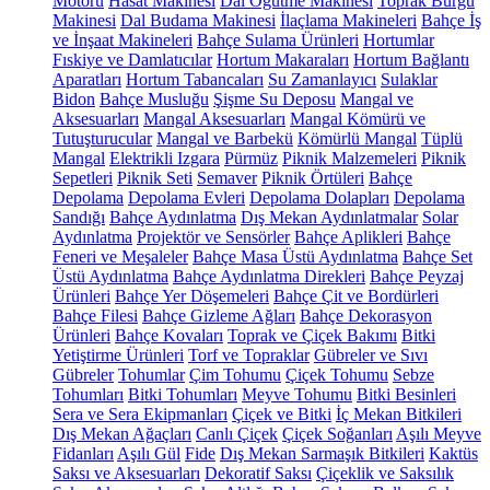
Motoru
Hasat Makinesi
Dal Öğütme Makinesi
Toprak Burgu
Makinesi
Dal Budama Makinesi
İlaçlama Makineleri
Bahçe İş
ve İnşaat Makineleri
Bahçe Sulama Ürünleri
Hortumlar
Fıskiye ve Damlatıcılar
Hortum Makaraları
Hortum Bağlantı
Aparatları
Hortum Tabancaları
Su Zamanlayıcı
Sulaklar
Bidon
Bahçe Musluğu
Şişme Su Deposu
Mangal ve
Aksesuarları
Mangal Aksesuarları
Mangal Kömürü ve
Tutuşturucular
Mangal ve Barbekü
Kömürlü Mangal
Tüplü
Mangal
Elektrikli Izgara
Pürmüz
Piknik Malzemeleri
Piknik
Sepetleri
Piknik Seti
Semaver
Piknik Örtüleri
Bahçe
Depolama
Depolama Evleri
Depolama Dolapları
Depolama
Sandığı
Bahçe Aydınlatma
Dış Mekan Aydınlatmalar
Solar
Aydınlatma
Projektör ve Sensörler
Bahçe Aplikleri
Bahçe
Feneri ve Meşaleler
Bahçe Masa Üstü Aydınlatma
Bahçe Set
Üstü Aydınlatma
Bahçe Aydınlatma Direkleri
Bahçe Peyzaj
Ürünleri
Bahçe Yer Döşemeleri
Bahçe Çit ve Bordürleri
Bahçe Filesi
Bahçe Gizleme Ağları
Bahçe Dekorasyon
Ürünleri
Bahçe Kovaları
Toprak ve Çiçek Bakımı
Bitki
Yetiştirme Ürünleri
Torf ve Topraklar
Gübreler ve Sıvı
Gübreler
Tohumlar
Çim Tohumu
Çiçek Tohumu
Sebze
Tohumları
Bitki Tohumları
Meyve Tohumu
Bitki Besinleri
Sera ve Sera Ekipmanları
Çiçek ve Bitki
İç Mekan Bitkileri
Dış Mekan Ağaçları
Canlı Çiçek
Çiçek Soğanları
Aşılı Meyve
Fidanları
Aşılı Gül
Fide
Dış Mekan Sarmaşık Bitkileri
Kaktüs
Saksı ve Aksesuarları
Dekoratif Saksı
Çiçeklik ve Saksılık