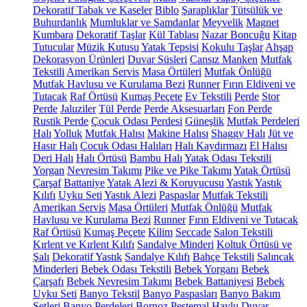
Dekoratif Tabak ve Kaseler
Biblo
Şaraplıklar
Tütsülük ve
Buhurdanlık
Mumluklar ve Şamdanlar
Meyvelik
Magnet
Kumbara
Dekoratif Taşlar
Kül Tablası
Nazar Boncuğu
Kitap
Tutucular
Müzik Kutusu
Yatak Tepsisi
Kokulu Taşlar
Ahşap
Dekorasyon Ürünleri
Duvar Süsleri
Cansız Manken
Mutfak
Tekstili
Amerikan Servis
Masa Örtüleri
Mutfak Önlüğü
Mutfak Havlusu ve Kurulama Bezi
Runner
Fırın Eldiveni ve
Tutacak
Raf Örtüsü
Kumaş Peçete
Ev Tekstili
Perde
Stor
Perde
Jaluziler
Tül Perde
Perde Aksesuarları
Fon Perde
Rustik Perde
Çocuk Odası Perdesi
Güneşlik
Mutfak Perdeleri
Halı
Yolluk
Mutfak Halısı
Makine Halısı
Shaggy Halı
Jüt ve
Hasır Halı
Çocuk Odası Halıları
Halı Kaydırmazı
El Halısı
Deri Halı
Halı Örtüsü
Bambu Halı
Yatak Odası Tekstili
Yorgan
Nevresim Takımı
Pike ve Pike Takımı
Yatak Örtüsü
Çarşaf
Battaniye
Yatak Alezi & Koruyucusu
Yastık
Yastık
Kılıfı
Uyku Seti
Yastık Alezi
Paspaslar
Mutfak Tekstili
Amerikan Servis
Masa Örtüleri
Mutfak Önlüğü
Mutfak
Havlusu ve Kurulama Bezi
Runner
Fırın Eldiveni ve Tutacak
Raf Örtüsü
Kumaş Peçete
Kilim
Seccade
Salon Tekstili
Kırlent ve Kırlent Kılıfı
Sandalye Minderi
Koltuk Örtüsü ve
Şalı
Dekoratif Yastık
Sandalye Kılıfı
Bahçe Tekstili
Salıncak
Minderleri
Bebek Odası Tekstili
Bebek Yorganı
Bebek
Çarşafı
Bebek Nevresim Takımı
Bebek Battaniyesi
Bebek
Uyku Seti
Banyo Tekstil
Banyo Paspasları
Banyo Bakım
Setleri
Banyo Perdeleri
Bornoz
Peştemal
Havlu
Duvar