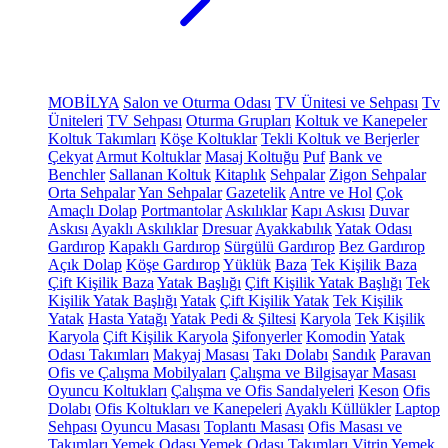
MOBİLYA
Salon ve Oturma Odası
TV Ünitesi ve Sehpası
Tv
Üniteleri
TV Sehpası
Oturma Grupları
Koltuk ve Kanepeler
Koltuk Takımları
Köşe Koltuklar
Tekli Koltuk ve Berjerler
Çekyat
Armut Koltuklar
Masaj Koltuğu
Puf
Bank ve
Benchler
Sallanan Koltuk
Kitaplık
Sehpalar
Zigon Sehpalar
Orta Sehpalar
Yan Sehpalar
Gazetelik
Antre ve Hol
Çok
Amaçlı Dolap
Portmantolar
Askılıklar
Kapı Askısı
Duvar
Askısı
Ayaklı Askılıklar
Dresuar
Ayakkabılık
Yatak Odası
Gardırop
Kapaklı Gardırop
Sürgülü Gardırop
Bez Gardırop
Açık Dolap
Köşe Gardırop
Yüklük
Baza
Tek Kişilik Baza
Çift Kişilik Baza
Yatak Başlığı
Çift Kişilik Yatak Başlığı
Tek
Kişilik Yatak Başlığı
Yatak
Çift Kişilik Yatak
Tek Kişilik
Yatak
Hasta Yatağı
Yatak Pedi & Şiltesi
Karyola
Tek Kişilik
Karyola
Çift Kişilik Karyola
Şifonyerler
Komodin
Yatak
Odası Takımları
Makyaj Masası
Takı Dolabı
Sandık
Paravan
Ofis ve Çalışma Mobilyaları
Çalışma ve Bilgisayar Masası
Oyuncu Koltukları
Çalışma ve Ofis Sandalyeleri
Keson
Ofis
Dolabı
Ofis Koltukları ve Kanepeleri
Ayaklı Küllükler
Laptop
Sehpası
Oyuncu Masası
Toplantı Masası
Ofis Masası ve
Takımları
Yemek Odası
Yemek Odası Takımları
Vitrin
Yemek