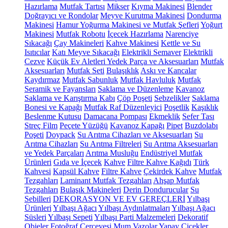
Hazırlama
Mutfak Tartısı
Mikser
Kıyma Makinesi
Blender
Doğrayıcı ve Rondolar
Meyve Kurutma Makinesi
Dondurma
Makinesi
Hamur Yoğurma Makinesi ve Mutfak Şefleri
Yoğurt
Makinesi
Mutfak Robotu
İçecek Hazırlama
Narenciye
Sıkacağı
Çay Makineleri
Kahve Makinesi
Kettle ve Su
Isıtıcılar
Katı Meyve Sıkacağı
Elektrikli Semaver
Elektrikli
Cezve
Küçük Ev Aletleri Yedek Parça ve Aksesuarları
Mutfak
Aksesuarları
Mutfak Seti
Bulaşıklık
Askı ve Kancalar
Kaydırmaz
Mutfak Sabunluk
Mutfak Havluluk
Mutfak
Seramik ve Fayansları
Saklama ve Düzenleme
Kavanoz
Saklama ve Karıştırma Kabı
Çöp Poşeti
Sebzelikler
Saklama
Bonesi ve Kapağı
Mutfak Raf Düzenleyici
Poşetlik
Kaşıklık
Beslenme Kutusu
Damacana Pompası
Ekmeklik
Sefer Tası
Streç Film
Peçete Yüzüğü
Kavanoz Kapağı
Pipet
Buzdolabı
Poşeti
Doypack
Su Arıtma Cihazları ve Aksesuarları
Su
Arıtma Cihazları
Su Arıtma Filtreleri
Su Arıtma Aksesuarları
ve Yedek Parçaları
Arıtma Musluğu
Endüstriyel Mutfak
Ürünleri
Gıda ve İçecek
Kahve
Filtre Kahve Kağıdı
Türk
Kahvesi
Kapsül Kahve
Filtre Kahve
Çekirdek Kahve
Mutfak
Tezgahları
Laminant Mutfak Tezgahları
Ahşap Mutfak
Tezgahları
Bulaşık Makineleri
Derin Dondurucular
Su
Sebilleri
DEKORASYON VE EV GEREÇLERİ
Yılbaşı
Ürünleri
Yılbaşı Ağacı
Yılbaşı Aydınlatmaları
Yılbaşı Ağacı
Süsleri
Yılbaşı Sepeti
Yılbaşı Parti Malzemeleri
Dekoratif
Objeler
Fotoğraf Çerçevesi
Mum
Vazolar
Yapay Çiçekler