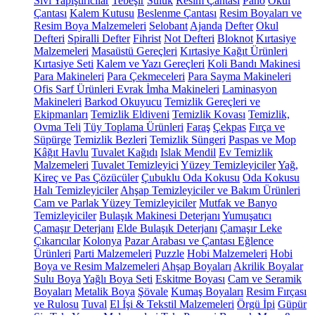
Sıvı Yapıştırıcılar
Tebeşir
Suluk
Resim Çantası
Pano
Okul
Çantası
Kalem Kutusu
Beslenme Çantası
Resim Boyaları ve
Resim Boya Malzemeleri
Selobant
Ajanda
Defter
Okul
Defteri
Spiralli Defter
Fihrist
Not Defteri
Bloknot
Kırtasiye
Malzemeleri
Masaüstü Gereçleri
Kırtasiye Kağıt Ürünleri
Kırtasiye Seti
Kalem ve Yazı Gereçleri
Koli Bandı Makinesi
Para Makineleri
Para Çekmeceleri
Para Sayma Makineleri
Ofis Sarf Ürünleri
Evrak İmha Makineleri
Laminasyon
Makineleri
Barkod Okuyucu
Temizlik Gereçleri ve
Ekipmanları
Temizlik Eldiveni
Temizlik Kovası
Temizlik,
Ovma Teli
Tüy Toplama Ürünleri
Faraş
Çekpas
Fırça ve
Süpürge
Temizlik Bezleri
Temizlik Süngeri
Paspas ve Mop
Kâğıt Havlu
Tuvalet Kağıdı
Islak Mendil
Ev Temizlik
Malzemeleri
Tuvalet Temizleyici
Yüzey Temizleyiciler
Yağ,
Kireç ve Pas Çözücüler
Çubuklu Oda Kokusu
Oda Kokusu
Halı Temizleyiciler
Ahşap Temizleyiciler ve Bakım Ürünleri
Cam ve Parlak Yüzey Temizleyiciler
Mutfak ve Banyo
Temizleyiciler
Bulaşık Makinesi Deterjanı
Yumuşatıcı
Çamaşır Deterjanı
Elde Bulaşık Deterjanı
Çamaşır Leke
Çıkarıcılar
Kolonya
Pazar Arabası ve Çantası
Eğlence
Ürünleri
Parti Malzemeleri
Puzzle
Hobi Malzemeleri
Hobi
Boya ve Resim Malzemeleri
Ahşap Boyaları
Akrilik Boyalar
Sulu Boya
Yağlı Boya Seti
Eskitme Boyası
Cam ve Seramik
Boyaları
Metalik Boya
Şövale
Kumaş Boyaları
Resim Fırçası
ve Rulosu
Tuval
El İşi & Tekstil Malzemeleri
Örgü İpi
Güpür