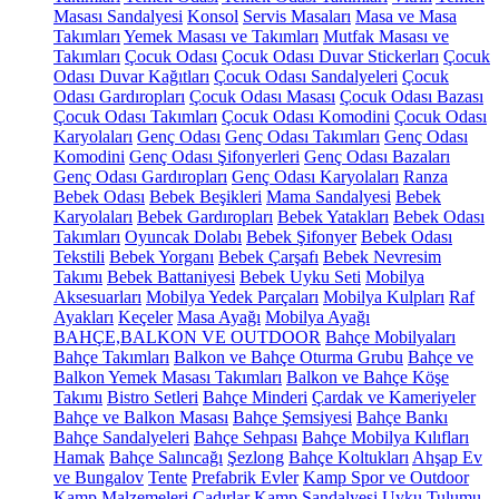
Masası Sandalyesi
Konsol
Servis Masaları
Masa ve Masa
Takımları
Yemek Masası ve Takımları
Mutfak Masası ve
Takımları
Çocuk Odası
Çocuk Odası Duvar Stickerları
Çocuk
Odası Duvar Kağıtları
Çocuk Odası Sandalyeleri
Çocuk
Odası Gardıropları
Çocuk Odası Masası
Çocuk Odası Bazası
Çocuk Odası Takımları
Çocuk Odası Komodini
Çocuk Odası
Karyolaları
Genç Odası
Genç Odası Takımları
Genç Odası
Komodini
Genç Odası Şifonyerleri
Genç Odası Bazaları
Genç Odası Gardıropları
Genç Odası Karyolaları
Ranza
Bebek Odası
Bebek Beşikleri
Mama Sandalyesi
Bebek
Karyolaları
Bebek Gardıropları
Bebek Yatakları
Bebek Odası
Takımları
Oyuncak Dolabı
Bebek Şifonyer
Bebek Odası
Tekstili
Bebek Yorganı
Bebek Çarşafı
Bebek Nevresim
Takımı
Bebek Battaniyesi
Bebek Uyku Seti
Mobilya
Aksesuarları
Mobilya Yedek Parçaları
Mobilya Kulpları
Raf
Ayakları
Keçeler
Masa Ayağı
Mobilya Ayağı
BAHÇE,BALKON VE OUTDOOR
Bahçe Mobilyaları
Bahçe Takımları
Balkon ve Bahçe Oturma Grubu
Bahçe ve
Balkon Yemek Masası Takımları
Balkon ve Bahçe Köşe
Takımı
Bistro Setleri
Bahçe Minderi
Çardak ve Kameriyeler
Bahçe ve Balkon Masası
Bahçe Şemsiyesi
Bahçe Bankı
Bahçe Sandalyeleri
Bahçe Sehpası
Bahçe Mobilya Kılıfları
Hamak
Bahçe Salıncağı
Şezlong
Bahçe Koltukları
Ahşap Ev
ve Bungalov
Tente
Prefabrik Evler
Kamp Spor ve Outdoor
Kamp Malzemeleri
Çadırlar
Kamp Sandalyesi
Uyku Tulumu