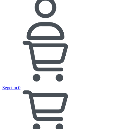
Sepetim
0