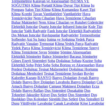
Termometresi
Karavan ve Aksesuarları
ISITMA VE
SOĞUTMA
Klima
Portatif Klima
Duvar Tipi Klima
Isı
Pompası
Salon Tipi Klima
Klima Kumandası
Kaset Tipi
Klima
Kombi
Tavan Vantilatörleri
Vantilatörler
Hava
Temizleyiciler
Nem Cihazları
Hava Temizleme Cihazları
Buhar Makineleri
Nem Alma Cihazları ve Rutubet Gidericiler
Elektrikli Isıtıcılar
Quartz Isıtıcılar
Infrared Isıtıcılar
Kule Tipi
Isıtıcılar
Yağlı Radyatör
Fanlı Isıtıcılar
Elektrikli Radyatörler
Dış Mekan Isıtıcılar
Havlupanlar
Radyatörler
Termosifonlar
Şofbenler
Ani Su Isıtıcı
Isıtma ve Soğutma Yedek Parça
Radyatör Vanaları
Termostat
Klima Yedek Parça
Radyatör
Yedek Parça
Klima Temizleyicisi
Klima Temizleme Spreyi
Klima Temizleme Sıvısı
Şömine
Şömine Aksesuarları
Elektrikli Şömineler
Bahçe Şömineleri
Bacasız Şömineler
Güneş Enerji Sistemleri
Soba
Doğalgaz Sobası
Kuzine Soba
Elektrikli Soba
Pelet Soba
Soba Borusu ve Aksesuarları
Hava
Perdesi
Doğalgaz Tesisat Malzemeleri
Doğalgaz Hortumu
Doğalgaz Menfezleri
Tesisat Temizleme Sıvıları
Boyler
Kalorifer Kazanı
BANYO
Banyo Dolapları
Aynalı Banyo
Dolabı
Banyo Boy Dolapları
Lavabolu Banyo Dolapları
Çok
Amaçlı Banyo Dolapları
Çamaşır Makinesi Dolapları
Ecza
Dolabı
Banyo Rafları
Duş Sistemleri
Duşakabin
Duş
Tekneleri
Jakuziler
Küvet
Duş Setleri
Duş Sistemleri
Duş
Başlıkları
Duş Kolonları
Sürgülü Duş Setleri
Duş Spiralleri
El
Duşu
Vitrifiyeler
Lavabolar
Çanak Lavabolar
Köşe Lavabolar