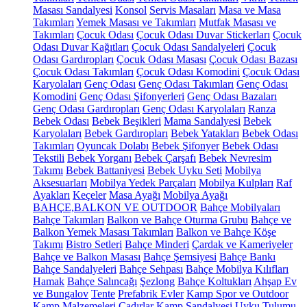
Masası Sandalyesi
Konsol
Servis Masaları
Masa ve Masa
Takımları
Yemek Masası ve Takımları
Mutfak Masası ve
Takımları
Çocuk Odası
Çocuk Odası Duvar Stickerları
Çocuk
Odası Duvar Kağıtları
Çocuk Odası Sandalyeleri
Çocuk
Odası Gardıropları
Çocuk Odası Masası
Çocuk Odası Bazası
Çocuk Odası Takımları
Çocuk Odası Komodini
Çocuk Odası
Karyolaları
Genç Odası
Genç Odası Takımları
Genç Odası
Komodini
Genç Odası Şifonyerleri
Genç Odası Bazaları
Genç Odası Gardıropları
Genç Odası Karyolaları
Ranza
Bebek Odası
Bebek Beşikleri
Mama Sandalyesi
Bebek
Karyolaları
Bebek Gardıropları
Bebek Yatakları
Bebek Odası
Takımları
Oyuncak Dolabı
Bebek Şifonyer
Bebek Odası
Tekstili
Bebek Yorganı
Bebek Çarşafı
Bebek Nevresim
Takımı
Bebek Battaniyesi
Bebek Uyku Seti
Mobilya
Aksesuarları
Mobilya Yedek Parçaları
Mobilya Kulpları
Raf
Ayakları
Keçeler
Masa Ayağı
Mobilya Ayağı
BAHÇE,BALKON VE OUTDOOR
Bahçe Mobilyaları
Bahçe Takımları
Balkon ve Bahçe Oturma Grubu
Bahçe ve
Balkon Yemek Masası Takımları
Balkon ve Bahçe Köşe
Takımı
Bistro Setleri
Bahçe Minderi
Çardak ve Kameriyeler
Bahçe ve Balkon Masası
Bahçe Şemsiyesi
Bahçe Bankı
Bahçe Sandalyeleri
Bahçe Sehpası
Bahçe Mobilya Kılıfları
Hamak
Bahçe Salıncağı
Şezlong
Bahçe Koltukları
Ahşap Ev
ve Bungalov
Tente
Prefabrik Evler
Kamp Spor ve Outdoor
Kamp Malzemeleri
Çadırlar
Kamp Sandalyesi
Uyku Tulumu