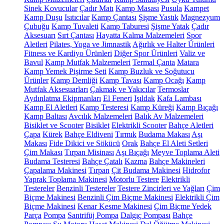
Sinek Kovucular
Çadır Matı
Kamp Masası
Pusula
Kampet
Kamp Duşu
Isıtıcılar
Kamp Çantası
Şişme Yastık
Magnezyum
Çubuğu
Kamp Tuvaleti
Kamp Taburesi
Şişme Yatak
Çadır
Aksesuarı
Sırt Çantası
Hayatta Kalma Malzemeleri
Spor
Aletleri
Pilates, Yoga ve Jimnastik
Ağırlık ve Halter Ürünleri
Fitness ve Kardiyo Ürünleri
Diğer Spor Ürünleri
Valiz ve
Bavul
Kamp Mutfak Malzemeleri
Termal Çanta
Matara
Kamp Yemek Pişirme Seti
Kamp Buzluk ve Soğutucu
Ürünler
Kamp Demliği
Kamp Tavası
Kamp Ocağı
Kamp
Mutfak Aksesuarları
Çakmak ve Yakıcılar
Termoslar
Aydınlatma Ekipmanları
El Feneri
Işıldak
Kafa Lambası
Kamp El Aletleri
Kamp Testeresi
Kamp Küreği
Kamp Bıçağı
Kamp Baltası
Avcılık Malzemeleri
Balık Av Malzemeleri
Bisiklet ve Scooter
Bisiklet
Elektrikli Scooter
Bahçe Aletleri
Çapa
Kürek
Bahçe Eldiveni
Tırmık
Budama Makası
Aşı
Makası
Fide Dikici ve Sökücü
Orak
Bahçe El Aleti Setleri
Çim Makası
Tırpan Misinası
Aşı Bıçağı
Meyve Toplama Aleti
Budama Testeresi
Bahçe Çatalı
Kazma
Bahçe Makineleri
Çapalama Makinesi
Tırpan
Çit Budama Makinesi
Hidrofor
Yaprak Toplama Makinesi
Motorlu Testere
Elektrikli
Testereler
Benzinli Testereler
Testere Zincirleri ve Yağları
Çim
Biçme Makinesi
Benzinli Çim Biçme Makinesi
Elektrikli Çim
Biçme Makinesi
Kenar Kesme Makinesi
Çim Biçme Yedek
Parça
Pompa
Santrifüj Pompa
Dalgıç Pompası
Bahçe