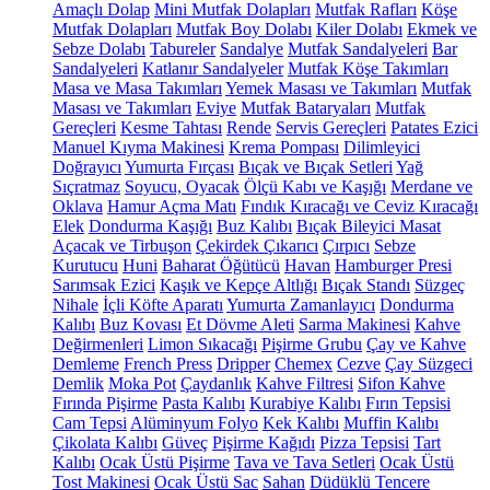
Amaçlı Dolap
Mini Mutfak Dolapları
Mutfak Rafları
Köşe
Mutfak Dolapları
Mutfak Boy Dolabı
Kiler Dolabı
Ekmek ve
Sebze Dolabı
Tabureler
Sandalye
Mutfak Sandalyeleri
Bar
Sandalyeleri
Katlanır Sandalyeler
Mutfak Köşe Takımları
Masa ve Masa Takımları
Yemek Masası ve Takımları
Mutfak
Masası ve Takımları
Eviye
Mutfak Bataryaları
Mutfak
Gereçleri
Kesme Tahtası
Rende
Servis Gereçleri
Patates Ezici
Manuel Kıyma Makinesi
Krema Pompası
Dilimleyici
Doğrayıcı
Yumurta Fırçası
Bıçak ve Bıçak Setleri
Yağ
Sıçratmaz
Soyucu, Oyacak
Ölçü Kabı ve Kaşığı
Merdane ve
Oklava
Hamur Açma Matı
Fındık Kıracağı ve Ceviz Kıracağı
Elek
Dondurma Kaşığı
Buz Kalıbı
Bıçak Bileyici Masat
Açacak ve Tirbuşon
Çekirdek Çıkarıcı
Çırpıcı
Sebze
Kurutucu
Huni
Baharat Öğütücü
Havan
Hamburger Presi
Sarımsak Ezici
Kaşık ve Kepçe Altlığı
Bıçak Standı
Süzgeç
Nihale
İçli Köfte Aparatı
Yumurta Zamanlayıcı
Dondurma
Kalıbı
Buz Kovası
Et Dövme Aleti
Sarma Makinesi
Kahve
Değirmenleri
Limon Sıkacağı
Pişirme Grubu
Çay ve Kahve
Demleme
French Press
Dripper
Chemex
Cezve
Çay Süzgeci
Demlik
Moka Pot
Çaydanlık
Kahve Filtresi
Sifon Kahve
Fırında Pişirme
Pasta Kalıbı
Kurabiye Kalıbı
Fırın Tepsisi
Cam Tepsi
Alüminyum Folyo
Kek Kalıbı
Muffin Kalıbı
Çikolata Kalıbı
Güveç
Pişirme Kağıdı
Pizza Tepsisi
Tart
Kalıbı
Ocak Üstü Pişirme
Tava ve Tava Setleri
Ocak Üstü
Tost Makinesi
Ocak Üstü Sac
Sahan
Düdüklü Tencere