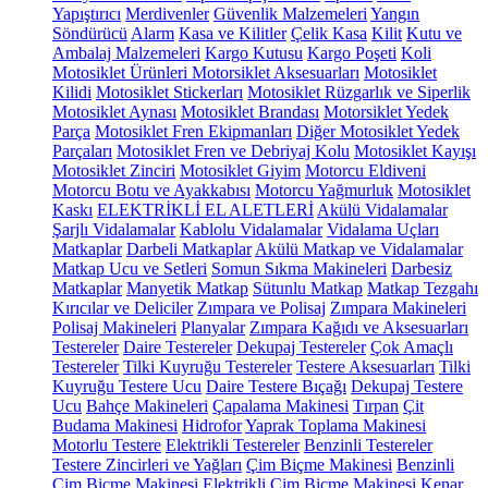
Yapıştırıcı
Merdivenler
Güvenlik Malzemeleri
Yangın
Söndürücü
Alarm
Kasa ve Kilitler
Çelik Kasa
Kilit
Kutu ve
Ambalaj Malzemeleri
Kargo Kutusu
Kargo Poşeti
Koli
Motosiklet Ürünleri
Motorsiklet Aksesuarları
Motosiklet
Kilidi
Motosiklet Stickerları
Motosiklet Rüzgarlık ve Siperlik
Motosiklet Aynası
Motosiklet Brandası
Motorsiklet Yedek
Parça
Motosiklet Fren Ekipmanları
Diğer Motosiklet Yedek
Parçaları
Motosiklet Fren ve Debriyaj Kolu
Motosiklet Kayışı
Motosiklet Zinciri
Motosiklet Giyim
Motorcu Eldiveni
Motorcu Botu ve Ayakkabısı
Motorcu Yağmurluk
Motosiklet
Kaskı
ELEKTRİKLİ EL ALETLERİ
Akülü Vidalamalar
Şarjlı Vidalamalar
Kablolu Vidalamalar
Vidalama Uçları
Matkaplar
Darbeli Matkaplar
Akülü Matkap ve Vidalamalar
Matkap Ucu ve Setleri
Somun Sıkma Makineleri
Darbesiz
Matkaplar
Manyetik Matkap
Sütunlu Matkap
Matkap Tezgahı
Kırıcılar ve Deliciler
Zımpara ve Polisaj
Zımpara Makineleri
Polisaj Makineleri
Planyalar
Zımpara Kağıdı ve Aksesuarları
Testereler
Daire Testereler
Dekupaj Testereler
Çok Amaçlı
Testereler
Tilki Kuyruğu Testereler
Testere Aksesuarları
Tilki
Kuyruğu Testere Ucu
Daire Testere Bıçağı
Dekupaj Testere
Ucu
Bahçe Makineleri
Çapalama Makinesi
Tırpan
Çit
Budama Makinesi
Hidrofor
Yaprak Toplama Makinesi
Motorlu Testere
Elektrikli Testereler
Benzinli Testereler
Testere Zincirleri ve Yağları
Çim Biçme Makinesi
Benzinli
Çim Biçme Makinesi
Elektrikli Çim Biçme Makinesi
Kenar