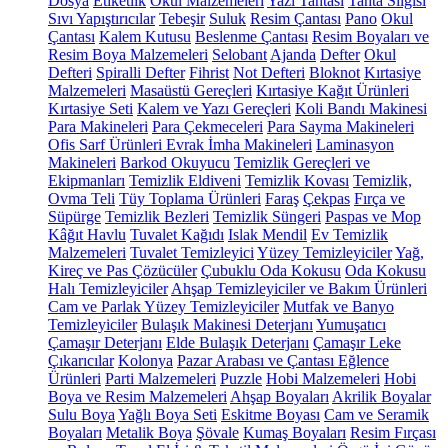
Dosya
Etiketlik
Okul Malzemeleri
Yazı Tahtası
Tahta Silgisi
Sıvı Yapıştırıcılar
Tebeşir
Suluk
Resim Çantası
Pano
Okul
Çantası
Kalem Kutusu
Beslenme Çantası
Resim Boyaları ve
Resim Boya Malzemeleri
Selobant
Ajanda
Defter
Okul
Defteri
Spiralli Defter
Fihrist
Not Defteri
Bloknot
Kırtasiye
Malzemeleri
Masaüstü Gereçleri
Kırtasiye Kağıt Ürünleri
Kırtasiye Seti
Kalem ve Yazı Gereçleri
Koli Bandı Makinesi
Para Makineleri
Para Çekmeceleri
Para Sayma Makineleri
Ofis Sarf Ürünleri
Evrak İmha Makineleri
Laminasyon
Makineleri
Barkod Okuyucu
Temizlik Gereçleri ve
Ekipmanları
Temizlik Eldiveni
Temizlik Kovası
Temizlik,
Ovma Teli
Tüy Toplama Ürünleri
Faraş
Çekpas
Fırça ve
Süpürge
Temizlik Bezleri
Temizlik Süngeri
Paspas ve Mop
Kâğıt Havlu
Tuvalet Kağıdı
Islak Mendil
Ev Temizlik
Malzemeleri
Tuvalet Temizleyici
Yüzey Temizleyiciler
Yağ,
Kireç ve Pas Çözücüler
Çubuklu Oda Kokusu
Oda Kokusu
Halı Temizleyiciler
Ahşap Temizleyiciler ve Bakım Ürünleri
Cam ve Parlak Yüzey Temizleyiciler
Mutfak ve Banyo
Temizleyiciler
Bulaşık Makinesi Deterjanı
Yumuşatıcı
Çamaşır Deterjanı
Elde Bulaşık Deterjanı
Çamaşır Leke
Çıkarıcılar
Kolonya
Pazar Arabası ve Çantası
Eğlence
Ürünleri
Parti Malzemeleri
Puzzle
Hobi Malzemeleri
Hobi
Boya ve Resim Malzemeleri
Ahşap Boyaları
Akrilik Boyalar
Sulu Boya
Yağlı Boya Seti
Eskitme Boyası
Cam ve Seramik
Boyaları
Metalik Boya
Şövale
Kumaş Boyaları
Resim Fırçası