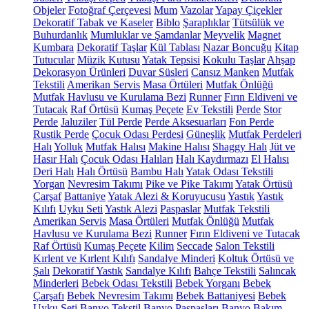
Objeler
Fotoğraf Çerçevesi
Mum
Vazolar
Yapay Çiçekler
Dekoratif Tabak ve Kaseler
Biblo
Şaraplıklar
Tütsülük ve
Buhurdanlık
Mumluklar ve Şamdanlar
Meyvelik
Magnet
Kumbara
Dekoratif Taşlar
Kül Tablası
Nazar Boncuğu
Kitap
Tutucular
Müzik Kutusu
Yatak Tepsisi
Kokulu Taşlar
Ahşap
Dekorasyon Ürünleri
Duvar Süsleri
Cansız Manken
Mutfak
Tekstili
Amerikan Servis
Masa Örtüleri
Mutfak Önlüğü
Mutfak Havlusu ve Kurulama Bezi
Runner
Fırın Eldiveni ve
Tutacak
Raf Örtüsü
Kumaş Peçete
Ev Tekstili
Perde
Stor
Perde
Jaluziler
Tül Perde
Perde Aksesuarları
Fon Perde
Rustik Perde
Çocuk Odası Perdesi
Güneşlik
Mutfak Perdeleri
Halı
Yolluk
Mutfak Halısı
Makine Halısı
Shaggy Halı
Jüt ve
Hasır Halı
Çocuk Odası Halıları
Halı Kaydırmazı
El Halısı
Deri Halı
Halı Örtüsü
Bambu Halı
Yatak Odası Tekstili
Yorgan
Nevresim Takımı
Pike ve Pike Takımı
Yatak Örtüsü
Çarşaf
Battaniye
Yatak Alezi & Koruyucusu
Yastık
Yastık
Kılıfı
Uyku Seti
Yastık Alezi
Paspaslar
Mutfak Tekstili
Amerikan Servis
Masa Örtüleri
Mutfak Önlüğü
Mutfak
Havlusu ve Kurulama Bezi
Runner
Fırın Eldiveni ve Tutacak
Raf Örtüsü
Kumaş Peçete
Kilim
Seccade
Salon Tekstili
Kırlent ve Kırlent Kılıfı
Sandalye Minderi
Koltuk Örtüsü ve
Şalı
Dekoratif Yastık
Sandalye Kılıfı
Bahçe Tekstili
Salıncak
Minderleri
Bebek Odası Tekstili
Bebek Yorganı
Bebek
Çarşafı
Bebek Nevresim Takımı
Bebek Battaniyesi
Bebek
Uyku Seti
Banyo Tekstil
Banyo Paspasları
Banyo Bakım