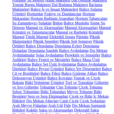
Pompası
Su Motoru
Hasat Makinesi
Dal Öğütme Makinesi
Toprak Burgu Makinesi
Dal Budama Makinesi
İlaçlama
Makineleri
Bahçe İş ve İnşaat Makineleri
Bahçe Sulama
Ürünleri
Hortumlar
Fıskiye ve Damlatıcılar
Hortum
Makaraları
Hortum Bağlantı Aparatları
Hortum Tabancaları
Su Zamanlayıcı
Sulaklar
Bidon
Bahçe Musluğu
Şişme Su
Deposu
Mangal ve Aksesuarları
Mangal Aksesuarları
Mangal
Kömürü ve Tutuşturucular
Mangal ve Barbekü
Kömürlü
Mangal
Tüplü Mangal
Elektrikli Izgara
Pürmüz
Piknik
Malzemeleri
Piknik Sepetleri
Piknik Seti
Semaver
Piknik
Örtüleri
Bahçe Depolama
Depolama Evleri
Depolama
Dolapları
Depolama Sandığı
Bahçe Aydınlatma
Dış Mekan
Aydınlatmalar
Solar Aydınlatma
Projektör ve Sensörler
Bahçe
Aplikleri
Bahçe Feneri ve Meşaleler
Bahçe Masa Üstü
Aydınlatma
Bahçe Set Üstü Aydınlatma
Bahçe Aydınlatma
Direkleri
Bahçe Peyzaj Ürünleri
Bahçe Yer Döşemeleri
Bahçe
Çit ve Bordürleri
Bahçe Filesi
Bahçe Gizleme Ağları
Bahçe
Dekorasyon Ürünleri
Bahçe Kovaları
Toprak ve Çiçek
Bakımı
Bitki Yetiştirme Ürünleri
Torf ve Topraklar
Gübreler
ve Sıvı Gübreler
Tohumlar
Çim Tohumu
Çiçek Tohumu
Sebze Tohumları
Bitki Tohumları
Meyve Tohumu
Bitki
Besinleri
Sera ve Sera Ekipmanları
Çiçek ve Bitki
İç Mekan
Bitkileri
Dış Mekan Ağaçları
Canlı Çiçek
Çiçek Soğanları
Aşılı Meyve Fidanları
Aşılı Gül
Fide
Dış Mekan Sarmaşık
Bitkileri
Kaktüs
Saksı ve Aksesuarları
Dekoratif Saksı