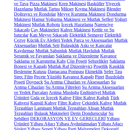
ve Tava
Pizza Makinesi
Krep Makinesi
Basküller
Yiyecek
Hazırlama
Mutfak Tartısı
Mikser
Kıyma Makinesi
Blender
Doğrayıcı ve Rondolar
Meyve Kurutma Makinesi
Dondurma
Makinesi
Hamur Yoğurma Makinesi ve Mutfak Şefleri
Yoğurt
Makinesi
Mutfak Robotu
İçecek Hazırlama
Narenciye
Sıkacağı
Çay Makineleri
Kahve Makinesi
Kettle ve Su
Isıtıcılar
Katı Meyve Sıkacağı
Elektrikli Semaver
Elektrikli
Cezve
Küçük Ev Aletleri Yedek Parça ve Aksesuarları
Mutfak
Aksesuarları
Mutfak Seti
Bulaşıklık
Askı ve Kancalar
Kaydırmaz
Mutfak Sabunluk
Mutfak Havluluk
Mutfak
Seramik ve Fayansları
Saklama ve Düzenleme
Kavanoz
Saklama ve Karıştırma Kabı
Çöp Poşeti
Sebzelikler
Saklama
Bonesi ve Kapağı
Mutfak Raf Düzenleyici
Poşetlik
Kaşıklık
Beslenme Kutusu
Damacana Pompası
Ekmeklik
Sefer Tası
Streç Film
Peçete Yüzüğü
Kavanoz Kapağı
Pipet
Buzdolabı
Poşeti
Doypack
Su Arıtma Cihazları ve Aksesuarları
Su
Arıtma Cihazları
Su Arıtma Filtreleri
Su Arıtma Aksesuarları
ve Yedek Parçaları
Arıtma Musluğu
Endüstriyel Mutfak
Ürünleri
Gıda ve İçecek
Kahve
Filtre Kahve Kağıdı
Türk
Kahvesi
Kapsül Kahve
Filtre Kahve
Çekirdek Kahve
Mutfak
Tezgahları
Laminant Mutfak Tezgahları
Ahşap Mutfak
Tezgahları
Bulaşık Makineleri
Derin Dondurucular
Su
Sebilleri
DEKORASYON VE EV GEREÇLERİ
Yılbaşı
Ürünleri
Yılbaşı Ağacı
Yılbaşı Aydınlatmaları
Yılbaşı Ağacı
Süsleri
Yılbaşı Sepeti
Yılbaşı Parti Malzemeleri
Dekoratif