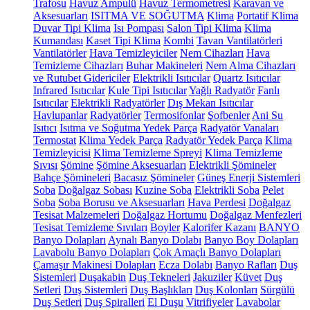
Trafosu
Havuz Ampulü
Havuz Termometresi
Karavan ve
Aksesuarları
ISITMA VE SOĞUTMA
Klima
Portatif Klima
Duvar Tipi Klima
Isı Pompası
Salon Tipi Klima
Klima
Kumandası
Kaset Tipi Klima
Kombi
Tavan Vantilatörleri
Vantilatörler
Hava Temizleyiciler
Nem Cihazları
Hava
Temizleme Cihazları
Buhar Makineleri
Nem Alma Cihazları
ve Rutubet Gidericiler
Elektrikli Isıtıcılar
Quartz Isıtıcılar
Infrared Isıtıcılar
Kule Tipi Isıtıcılar
Yağlı Radyatör
Fanlı
Isıtıcılar
Elektrikli Radyatörler
Dış Mekan Isıtıcılar
Havlupanlar
Radyatörler
Termosifonlar
Şofbenler
Ani Su
Isıtıcı
Isıtma ve Soğutma Yedek Parça
Radyatör Vanaları
Termostat
Klima Yedek Parça
Radyatör Yedek Parça
Klima
Temizleyicisi
Klima Temizleme Spreyi
Klima Temizleme
Sıvısı
Şömine
Şömine Aksesuarları
Elektrikli Şömineler
Bahçe Şömineleri
Bacasız Şömineler
Güneş Enerji Sistemleri
Soba
Doğalgaz Sobası
Kuzine Soba
Elektrikli Soba
Pelet
Soba
Soba Borusu ve Aksesuarları
Hava Perdesi
Doğalgaz
Tesisat Malzemeleri
Doğalgaz Hortumu
Doğalgaz Menfezleri
Tesisat Temizleme Sıvıları
Boyler
Kalorifer Kazanı
BANYO
Banyo Dolapları
Aynalı Banyo Dolabı
Banyo Boy Dolapları
Lavabolu Banyo Dolapları
Çok Amaçlı Banyo Dolapları
Çamaşır Makinesi Dolapları
Ecza Dolabı
Banyo Rafları
Duş
Sistemleri
Duşakabin
Duş Tekneleri
Jakuziler
Küvet
Duş
Setleri
Duş Sistemleri
Duş Başlıkları
Duş Kolonları
Sürgülü
Duş Setleri
Duş Spiralleri
El Duşu
Vitrifiyeler
Lavabolar