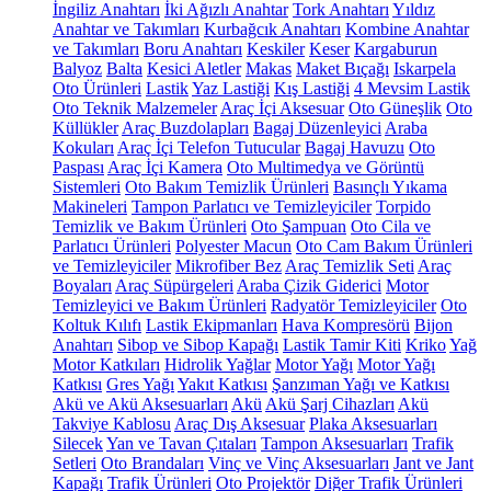
İngiliz Anahtarı
İki Ağızlı Anahtar
Tork Anahtarı
Yıldız
Anahtar ve Takımları
Kurbağcık Anahtarı
Kombine Anahtar
ve Takımları
Boru Anahtarı
Keskiler
Keser
Kargaburun
Balyoz
Balta
Kesici Aletler
Makas
Maket Bıçağı
Iskarpela
Oto Ürünleri
Lastik
Yaz Lastiği
Kış Lastiği
4 Mevsim Lastik
Oto Teknik Malzemeler
Araç İçi Aksesuar
Oto Güneşlik
Oto
Küllükler
Araç Buzdolapları
Bagaj Düzenleyici
Araba
Kokuları
Araç İçi Telefon Tutucular
Bagaj Havuzu
Oto
Paspası
Araç İçi Kamera
Oto Multimedya ve Görüntü
Sistemleri
Oto Bakım Temizlik Ürünleri
Basınçlı Yıkama
Makineleri
Tampon Parlatıcı ve Temizleyiciler
Torpido
Temizlik ve Bakım Ürünleri
Oto Şampuan
Oto Cila ve
Parlatıcı Ürünleri
Polyester Macun
Oto Cam Bakım Ürünleri
ve Temizleyiciler
Mikrofiber Bez
Araç Temizlik Seti
Araç
Boyaları
Araç Süpürgeleri
Araba Çizik Giderici
Motor
Temizleyici ve Bakım Ürünleri
Radyatör Temizleyiciler
Oto
Koltuk Kılıfı
Lastik Ekipmanları
Hava Kompresörü
Bijon
Anahtarı
Sibop ve Sibop Kapağı
Lastik Tamir Kiti
Kriko
Yağ
Motor Katkıları
Hidrolik Yağlar
Motor Yağı
Motor Yağı
Katkısı
Gres Yağı
Yakıt Katkısı
Şanzıman Yağı ve Katkısı
Akü ve Akü Aksesuarları
Akü
Akü Şarj Cihazları
Akü
Takviye Kablosu
Araç Dış Aksesuar
Plaka Aksesuarları
Silecek
Yan ve Tavan Çıtaları
Tampon Aksesuarları
Trafik
Setleri
Oto Brandaları
Vinç ve Vinç Aksesuarları
Jant ve Jant
Kapağı
Trafik Ürünleri
Oto Projektör
Diğer Trafik Ürünleri