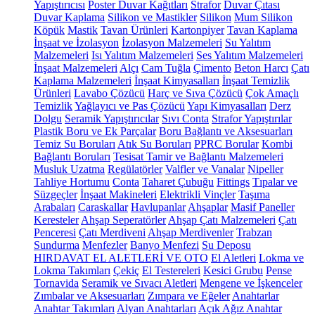
Yapıştırıcısı
Poster Duvar Kağıtları
Strafor
Duvar Çıtası
Duvar Kaplama
Silikon ve Mastikler
Silikon
Mum Silikon
Köpük
Mastik
Tavan Ürünleri
Kartonpiyer
Tavan Kaplama
İnşaat ve İzolasyon
İzolasyon Malzemeleri
Su Yalıtım
Malzemeleri
Isı Yalıtım Malzemeleri
Ses Yalıtım Malzemeleri
İnşaat Malzemeleri
Alçı
Cam Tuğla
Çimento
Beton Harcı
Çatı
Kaplama Malzemeleri
İnşaat Kimyasalları
İnşaat Temizlik
Ürünleri
Lavabo Çözücü
Harç ve Sıva Çözücü
Çok Amaçlı
Temizlik
Yağlayıcı ve Pas Çözücü
Yapı Kimyasalları
Derz
Dolgu
Seramik Yapıştırıcılar
Sıvı Conta
Strafor Yapıştırılar
Plastik Boru ve Ek Parçalar
Boru Bağlantı ve Aksesuarları
Temiz Su Boruları
Atık Su Boruları
PPRC Borular
Kombi
Bağlantı Boruları
Tesisat Tamir ve Bağlantı Malzemeleri
Musluk Uzatma
Regülatörler
Valfler ve Vanalar
Nipeller
Tahliye Hortumu
Conta
Taharet Çubuğu
Fittings
Tıpalar ve
Süzgeçler
İnşaat Makineleri
Elektrikli Vinçler
Taşıma
Arabaları
Caraskallar
Havlupanlar
Ahşaplar
Masif Paneller
Keresteler
Ahşap Seperatörler
Ahşap Çatı Malzemeleri
Çatı
Penceresi
Çatı Merdiveni
Ahşap Merdivenler
Trabzan
Sundurma
Menfezler
Banyo Menfezi
Su Deposu
HIRDAVAT EL ALETLERİ VE OTO
El Aletleri
Lokma ve
Lokma Takımları
Çekiç
El Testereleri
Kesici Grubu
Pense
Tornavida
Seramik ve Sıvacı Aletleri
Mengene ve İşkenceler
Zımbalar ve Aksesuarları
Zımpara ve Eğeler
Anahtarlar
Anahtar Takımları
Alyan Anahtarları
Açık Ağız Anahtar