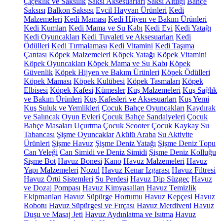
Çiçeklik ve Saksılık
Saksı Aksesuarları
Saksı Altlığı
Bahçe
Saksısı
Balkon Saksısı
Evcil Hayvan Ürünleri
Kedi
Malzemeleri
Kedi Maması
Kedi Hijyen ve Bakım Ürünleri
Kedi Kumları
Kedi Mama ve Su Kabı
Kedi Evi
Kedi Yatağı
Kedi Oyuncakları
Kedi Tuvaleti ve Aksesuarları
Kedi
Ödülleri
Kedi Tırmalaması
Kedi Vitamini
Kedi Taşıma
Çantası
Köpek Malzemeleri
Köpek Yatağı
Köpek Vitamini
Köpek Oyuncakları
Köpek Mama ve Su Kabı
Köpek
Güvenlik
Köpek Hijyen ve Bakım Ürünleri
Köpek Ödülleri
Köpek Maması
Köpek Kulübesi
Köpek Tasmaları
Köpek
Elbisesi
Köpek Kafesi
Kümesler
Kuş Malzemeleri
Kuş Sağlık
ve Bakım Ürünleri
Kuş Kafesleri ve Aksesuarları
Kuş Yemi
Kuş Suluk ve Yemlikleri
Çocuk Bahçe Oyuncakları
Kaydırak
ve Salıncak
Oyun Evleri
Çocuk Bahçe Sandalyeleri
Çocuk
Bahçe Masaları
Uçurtma
Çocuk Scooter
Çocuk Kaykay
Su
Tabancası
Şişme Oyuncaklar
Akülü Araba
Su Aktivite
Ürünleri
Şişme Havuz
Şişme Deniz Yatağı
Şişme Deniz Topu
Can Yeleği
Can Simidi ve Deniz Simidi
Şişme Deniz Kolluğu
Şişme Bot
Havuz Bonesi
Kano
Havuz Malzemeleri
Havuz
Yapı Malzemeleri
Nozul
Havuz Kenar Izgarası
Havuz Filtresi
Havuz Örtü Sistemleri
Su Perdesi
Havuz Dip Süzgeç
Havuz
ve Dozaj Pompası
Havuz Kimyasalları
Havuz Temizlik
Ekipmanları
Havuz Süpürge Hortumu
Havuz Kepçesi
Havuz
Robotu
Havuz Süpürgesi ve Fırçası
Havuz Merdiveni
Havuz
Duşu ve Masaj Jeti
Havuz Aydınlatma ve Isıtma
Havuz