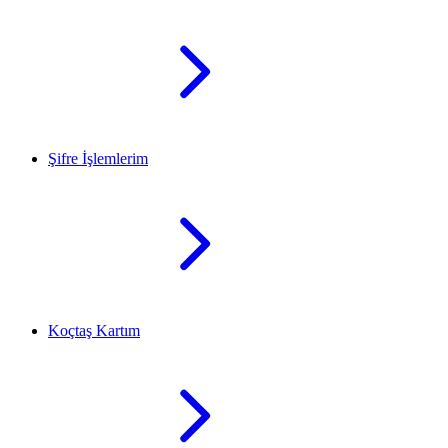
Şifre İşlemlerim
Koçtaş Kartım