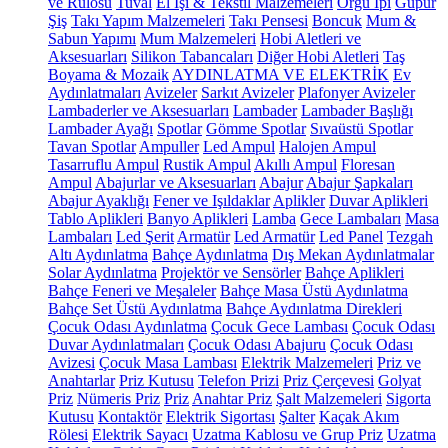
ve Rulosu
Tuval
El İşi & Tekstil Malzemeleri
Örgü İpi
Güpür
Şiş
Takı Yapım Malzemeleri
Takı Pensesi
Boncuk
Mum &
Sabun Yapımı
Mum Malzemeleri
Hobi Aletleri ve
Aksesuarları
Silikon Tabancaları
Diğer Hobi Aletleri
Taş
Boyama & Mozaik
AYDINLATMA VE ELEKTRİK
Ev
Aydınlatmaları
Avizeler
Sarkıt Avizeler
Plafonyer Avizeler
Lambaderler ve Aksesuarları
Lambader
Lambader Başlığı
Lambader Ayağı
Spotlar
Gömme Spotlar
Sıvaüstü Spotlar
Tavan Spotlar
Ampuller
Led Ampul
Halojen Ampul
Tasarruflu Ampul
Rustik Ampul
Akıllı Ampul
Floresan
Ampul
Abajurlar ve Aksesuarları
Abajur
Abajur Şapkaları
Abajur Ayaklığı
Fener ve Işıldaklar
Aplikler
Duvar Aplikleri
Tablo Aplikleri
Banyo Aplikleri
Lamba
Gece Lambaları
Masa
Lambaları
Led Şerit
Armatür
Led Armatür
Led Panel
Tezgah
Altı Aydınlatma
Bahçe Aydınlatma
Dış Mekan Aydınlatmalar
Solar Aydınlatma
Projektör ve Sensörler
Bahçe Aplikleri
Bahçe Feneri ve Meşaleler
Bahçe Masa Üstü Aydınlatma
Bahçe Set Üstü Aydınlatma
Bahçe Aydınlatma Direkleri
Çocuk Odası Aydınlatma
Çocuk Gece Lambası
Çocuk Odası
Duvar Aydınlatmaları
Çocuk Odası Abajuru
Çocuk Odası
Avizesi
Çocuk Masa Lambası
Elektrik Malzemeleri
Priz ve
Anahtarlar
Priz Kutusu
Telefon Prizi
Priz Çerçevesi
Golyat
Priz
Nümeris Priz
Priz
Anahtar Priz
Şalt Malzemeleri
Sigorta
Kutusu
Kontaktör
Elektrik Sigortası
Şalter
Kaçak Akım
Rölesi
Elektrik Sayacı
Uzatma Kablosu ve Grup Priz
Uzatma