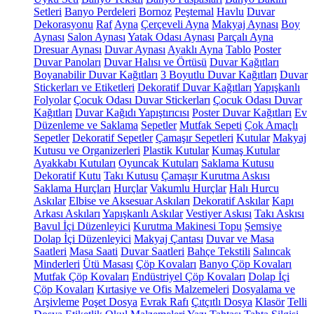
Setleri
Banyo Perdeleri
Bornoz
Peştemal
Havlu
Duvar
Dekorasyonu
Raf
Ayna
Çerçeveli Ayna
Makyaj Aynası
Boy
Aynası
Salon Aynası
Yatak Odası Aynası
Parçalı Ayna
Dresuar Aynası
Duvar Aynası
Ayaklı Ayna
Tablo
Poster
Duvar Panoları
Duvar Halısı ve Örtüsü
Duvar Kağıtları
Boyanabilir Duvar Kağıtları
3 Boyutlu Duvar Kağıtları
Duvar
Stickerları ve Etiketleri
Dekoratif Duvar Kağıtları
Yapışkanlı
Folyolar
Çocuk Odası Duvar Stickerları
Çocuk Odası Duvar
Kağıtları
Duvar Kağıdı Yapıştırıcısı
Poster Duvar Kağıtları
Ev
Düzenleme ve Saklama
Sepetler
Mutfak Sepeti
Çok Amaçlı
Sepetler
Dekoratif Sepetler
Çamaşır Sepetleri
Kutular
Makyaj
Kutusu ve Organizerleri
Plastik Kutular
Kumaş Kutular
Ayakkabı Kutuları
Oyuncak Kutuları
Saklama Kutusu
Dekoratif Kutu
Takı Kutusu
Çamaşır Kurutma Askısı
Saklama Hurçları
Hurçlar
Vakumlu Hurçlar
Halı Hurcu
Askılar
Elbise ve Aksesuar Askıları
Dekoratif Askılar
Kapı
Arkası Askıları
Yapışkanlı Askılar
Vestiyer Askısı
Takı Askısı
Bavul İçi Düzenleyici
Kurutma Makinesi Topu
Şemsiye
Dolap İçi Düzenleyici
Makyaj Çantası
Duvar ve Masa
Saatleri
Masa Saati
Duvar Saatleri
Bahçe Tekstili
Salıncak
Minderleri
Ütü Masası
Çöp Kovaları
Banyo Çöp Kovaları
Mutfak Çöp Kovaları
Endüstriyel Çöp Kovaları
Dolap İçi
Çöp Kovaları
Kırtasiye ve Ofis Malzemeleri
Dosyalama ve
Arşivleme
Poşet Dosya
Evrak Rafı
Çıtçıtlı Dosya
Klasör
Telli