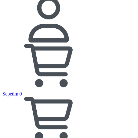
Sepetim
0