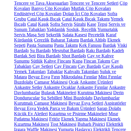
Tencere ve Tava Aksesuarları
Tencere ve Tencere Setleri
Çöp
Kovaları
Banyo Çöp Kovaları
Mutfak Çöp Kovaları
Endüstriyel Çöp Kovaları
Dolap İçi Çöp Kovaları
Sofra
Grubu
Çatal,Kaşık,Bıçak
Çatal Kaşık Bıçak Takımı
Yemek
Bıçağı
Çatal
Kaşık
Sofra Servis
Sürahi
Kase
Tepsi
Servis ve
Sunum Tabakları
Yağdanlık
Sosluk, Reçellik
Yumurtalık
Servis Maşa Seti
Şekerlik
Salata Kasesi
Peçetelik
Karaf
Kürdanlık
Çerezlik
Baharat Takımı
Bardak Altlığı
Ekmek
Sepeti
Pasta Sunumu
Pasta Takımı
Kek Fanusu
Bardak
Viski
Bardağı
Su Bardağı
Meşrubat Bardağı
Rakı Bardağı
Kadeh
Bardak Seti
Bira Bardağı
Shot Bardağı
Çay ve Kahve
Sunumu
Sütlük
Kahve Fincanı
Kupa
Fincan Takımı
Çay
Tabakları
Çay Setleri
Çay Fincanı
Çay Bardağı
Çay Kaşığı
Yemek Takımları
Tabaklar
Kahvaltı Takımları
Suluk ve
Matara
Beyaz Eşya
Fırın
Mikrodalga Fırınlar
Mini Fırınlar
Buzdolabı
Çamaşır Makinesi
Ocak
Ankastre Ürünleri
Ankastre Setler
Ankastre Ocaklar
Ankastre Fırınlar
Ankastre
Davlumbazlar
Bulaşık Makineleri
Kurutma Makinesi
Derin
Dondurucular
Su Sebilleri
Mini Buzdolabı
Davlumbazlar
Kurutmalı Çamaşır Makinesi
Beyaz Eşya Setleri
Aspiratörler
Beyaz Eşya Yedek Parça ve Bakım Ürünleri
Şarap Dolabı
Küçük Ev Aletleri
Kızartma ve Pişirme Makineleri
Mısır
Patlatma Makinesi
Fritöz
Ekmek Yapma Makinesi
Ekmek
Kızartma Makinesi
Tost Makinesi
Buharlı Pişirici
Elektrikli
Izgara
Waffle Makinesi
Yumurta Haşlayıcı
Elektrikli Tencere