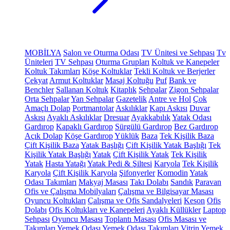
MOBİLYA
Salon ve Oturma Odası
TV Ünitesi ve Sehpası
Tv
Üniteleri
TV Sehpası
Oturma Grupları
Koltuk ve Kanepeler
Koltuk Takımları
Köşe Koltuklar
Tekli Koltuk ve Berjerler
Çekyat
Armut Koltuklar
Masaj Koltuğu
Puf
Bank ve
Benchler
Sallanan Koltuk
Kitaplık
Sehpalar
Zigon Sehpalar
Orta Sehpalar
Yan Sehpalar
Gazetelik
Antre ve Hol
Çok
Amaçlı Dolap
Portmantolar
Askılıklar
Kapı Askısı
Duvar
Askısı
Ayaklı Askılıklar
Dresuar
Ayakkabılık
Yatak Odası
Gardırop
Kapaklı Gardırop
Sürgülü Gardırop
Bez Gardırop
Açık Dolap
Köşe Gardırop
Yüklük
Baza
Tek Kişilik Baza
Çift Kişilik Baza
Yatak Başlığı
Çift Kişilik Yatak Başlığı
Tek
Kişilik Yatak Başlığı
Yatak
Çift Kişilik Yatak
Tek Kişilik
Yatak
Hasta Yatağı
Yatak Pedi & Şiltesi
Karyola
Tek Kişilik
Karyola
Çift Kişilik Karyola
Şifonyerler
Komodin
Yatak
Odası Takımları
Makyaj Masası
Takı Dolabı
Sandık
Paravan
Ofis ve Çalışma Mobilyaları
Çalışma ve Bilgisayar Masası
Oyuncu Koltukları
Çalışma ve Ofis Sandalyeleri
Keson
Ofis
Dolabı
Ofis Koltukları ve Kanepeleri
Ayaklı Küllükler
Laptop
Sehpası
Oyuncu Masası
Toplantı Masası
Ofis Masası ve
Takımları
Yemek Odası
Yemek Odası Takımları
Vitrin
Yemek