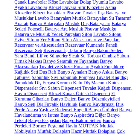
Çanak Lavabolar
Köşe Lavabolar
Dolap Uyumlu Lavabo
Ayaklı Lavabolar
Klozet
Duvara Sıfır Klozetler
Asma
Klozetler
Klozet Kapakları
Pisuvar
Tuvalet Taşı
Batarya ve
Musluklar
Lavabo Bataryaları
Mutfak Bataryaları
Su Tasarruf
Aparatı
Banyo Bataryaları
Musluk
Duş Bataryaları
Batarya
Setleri
Fotoselli Batarya
Ara Musluk
Pisuvar Musluğu
Batarya ve Musluk Yedek Parçaları
Sifon
Lavabo Sifonu
Eviye Sifonu
Yer Sifonu
Sifon Aksesuarları ve Parçaları
Rezervuar ve Aksesuarları
Rezervuar Kumanda Paneli
Rezervuar Seti
Rezervuar İç Takımı
Banyo Bakım Setleri
Yara Bandı
Lif ve Süngerler
Sıcak Su Torbası
Cımbız
Sabun
Tırnak Makası
Banyo Seramik ve Fayansları
Banyo
Aksesuarları
Tuvalet ve Klozet Fırçaları
Ayaklı Fırçalık ve
Kağıtlık Seti
Duş Rafı
Banyo Aynaları
Banyo Askısı
Banyo
Taburesi
Sabunluk
Sıvı Sabunluk Pompası
Tuvalet Kağıtlığı
Pamukluk
Diş Fırçası Koruma Kabı
Diş Macunu Kutusu
Dispenserler
Sıvı Sabun Dispenseri
Tuvalet Kağıdı Dispenseri
Havlu Dispenseri
Klozet Kapak Örtüsü Dispenseri
El
Kurutma Cihazları
Banyo Etajeri
Banyo Düzenleyicileri
Banyo Seti
Diş Fırçalık
Havluluk
Banyo Kaydırmazı
Duş
Perde Askısı
Yaşlı ve Bedensel Engelli Banyo Ürünleri
Banyo
Havalandırma ve Isıtma
Banyo Aspiratörü
Diğer
Banyo
Tekstil
Banyo Paspasları
Banyo Bakım Setleri
Banyo
Perdeleri
Bornoz
Peştemal
Havlu
MUTFAK
Mutfak
Mobilyaları
Mutfak Dolapları
Hazır Mutfak Dolapları
Çok