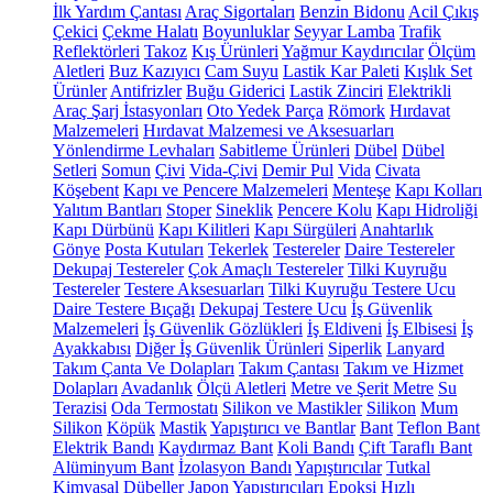
İlk Yardım Çantası
Araç Sigortaları
Benzin Bidonu
Acil Çıkış
Çekici
Çekme Halatı
Boyunluklar
Seyyar Lamba
Trafik
Reflektörleri
Takoz
Kış Ürünleri
Yağmur Kaydırıcılar
Ölçüm
Aletleri
Buz Kazıyıcı
Cam Suyu
Lastik Kar Paleti
Kışlık Set
Ürünler
Antifrizler
Buğu Giderici
Lastik Zinciri
Elektrikli
Araç Şarj İstasyonları
Oto Yedek Parça
Römork
Hırdavat
Malzemeleri
Hırdavat Malzemesi ve Aksesuarları
Yönlendirme Levhaları
Sabitleme Ürünleri
Dübel
Dübel
Setleri
Somun
Çivi
Vida-Çivi
Demir Pul
Vida
Civata
Köşebent
Kapı ve Pencere Malzemeleri
Menteşe
Kapı Kolları
Yalıtım Bantları
Stoper
Sineklik
Pencere Kolu
Kapı Hidroliği
Kapı Dürbünü
Kapı Kilitleri
Kapı Sürgüleri
Anahtarlık
Gönye
Posta Kutuları
Tekerlek
Testereler
Daire Testereler
Dekupaj Testereler
Çok Amaçlı Testereler
Tilki Kuyruğu
Testereler
Testere Aksesuarları
Tilki Kuyruğu Testere Ucu
Daire Testere Bıçağı
Dekupaj Testere Ucu
İş Güvenlik
Malzemeleri
İş Güvenlik Gözlükleri
İş Eldiveni
İş Elbisesi
İş
Ayakkabısı
Diğer İş Güvenlik Ürünleri
Siperlik
Lanyard
Takım Çanta Ve Dolapları
Takım Çantası
Takım ve Hizmet
Dolapları
Avadanlık
Ölçü Aletleri
Metre ve Şerit Metre
Su
Terazisi
Oda Termostatı
Silikon ve Mastikler
Silikon
Mum
Silikon
Köpük
Mastik
Yapıştırıcı ve Bantlar
Bant
Teflon Bant
Elektrik Bandı
Kaydırmaz Bant
Koli Bandı
Çift Taraflı Bant
Alüminyum Bant
İzolasyon Bandı
Yapıştırıcılar
Tutkal
Kimyasal Dübeller
Japon Yapıştırıcıları
Epoksi
Hızlı