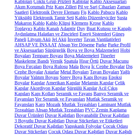
Kabloları
Çoklu Grup Prizleri
Kablolar
Kablo Aksesuarları
Akım Korumalı Priz
Kapı Zilleri
Pil ve Şarj Cihazları
Zaman
Saatleri
Elektronik Devre Elemanı
Fiş
Kablo Pabucu
Kablo
Yüksüğü
Elektronik Tamir Seti
Kablo Düzenleyiciler
Susta
Makaron Kablo
Kablo Klipsi
Klemens
Kroşe
Kablo
Toplayıcı
Kablo Kanalı
Adaptör
Duy
Buat Kutusu ve Kapağı
Aydınlatma Halatları ve Zincirleri
Enerji Sistemleri
Güneş
Paneli
Lityum Akü
Jel Akü
İnverter
Tavan Vantilatörleri
AHŞAP VE İNŞAAT
Ahşap Yer Döşeme
Parke
Parke Profil
ve Aksesuarları
Süpürgelik
Boya ve Boya Malzemeleri
Hobi
Boyaları
Tempare Boyası
Boya Malzemeleri
Tinerler
Maskeleme Bandı
Vernik
Spatula
Hışır Örtü
Duvar Macunu
Boya Fırçaları
Boya Rulosu
Mala
Boya
İç Cephe Boyalar
Dış
Cephe Boyalar
Astarlar
Metal Boyaları
Tavan Boyaları
Yağlı
Boyalar
Yalıtım Boyası
Sprey Boya
Kapı Boyası
Epoksi
Boyalar
Kapılar
Amerikan Kapılar
Melamin Kapılar
Çelik
Kapılar
Akordiyon Kapılar
Sürgülü Kapılar
Acil Çıkış
Kapıları
Kapı Kolları
Seramik ve Fayans
Banyo Seramik ve
Fayansları
Yer Seramik ve Fayansları
Mutfak Seramik ve
Fayansları
Karo
Mozaik
Mutfak Tezgahları
Laminant Mutfak
Tezgahları
Ahşap Mutfak Tezgahları
PVC Zemin Kaplama
Duvar Ürünleri
Duvar Kağıtları
Boyanabilir Duvar Kağıtları
3 Boyutlu Duvar Kağıtları
Duvar Stickerları ve Etiketleri
Dekoratif Duvar Kağıtları
Yapışkanlı Folyolar
Çocuk Odası
Duvar Stickerları
Çocuk Odası Duvar Kağıtları
Duvar Kağıdı