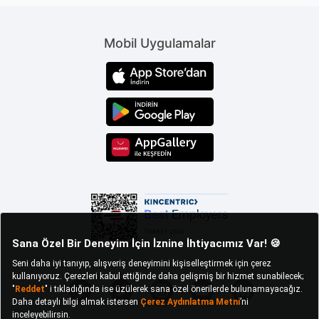
Doğru kullanıldığında, yemekler daha taze ve sağlıklı
hale getirilebilir, mutfak işleri daha verimli olur.
Mobil Uygulamalar
Kaliteli Kıyma Makinesi Modelleri
Kıyma makinesi mutfakta eti veya diğer malzemeleri
döndürerek kıyma haline getirmek için kullanılan çok
yönlü araçlardır. Farklı ihtiyaçları karşılamak için
birçok farklı model ve tür mevcuttur. Kıyma çekme
makinesi hızlı ve verimli bir şekilde eti veya
malzemeleri kıyma haline getirir. Genellikle
mutfaklarda yaygın olarak kullanılır. Kullanıcı dostu bir
arayüze sahiptir ve kesici bıçaklarla çalışır.
Çoğu
model inceliğini
ayarlama seçenekleri
sunar.
Manuel kıyma makinesi,
elle döndürülen bir kolu