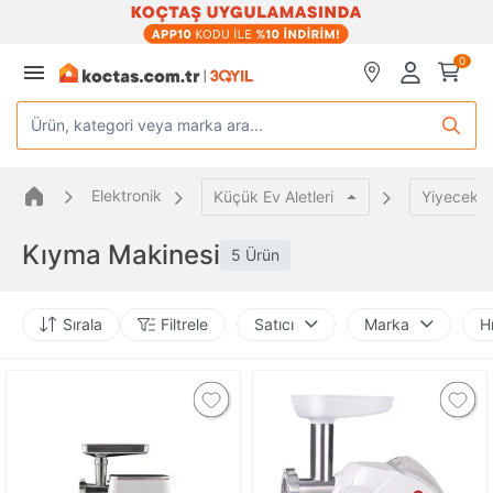
0
Ürün, kategori veya marka ara...
Elektronik
Küçük Ev Aletleri
Yiyecek H
Kıyma Makinesi
5 Ürün
Sırala
Filtrele
Satıcı
Marka
H