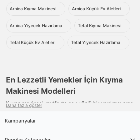
Arnica Kıyma Makinesi
Arnica Küçük Ev Aletleri
Arnica Yiyecek Hazırlama
Tefal Kıyma Makinesi
Tefal Küçük Ev Aletleri
Tefal Yiyecek Hazırlama
En Lezzetli Yemekler İçin Kıyma
Makinesi Modelleri
Kıyma makinesi, mutfakta çok yönlü bir yardımcı araç
Daha fazla göster
olarak kullanılan önemli bir cihazdır. Bu kullanışlı
mutfak aleti, eti, sebzeleri, baharatları ve diğer
Kampanyalar
malzemeleri öğütmek veya doğramak için
tasarlanmıştır. Genellikle elektrikli bir motorla çalışan
Popüler Kategoriler