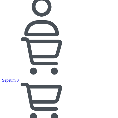
Sepetim
0