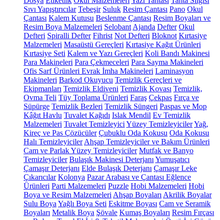
Dosya
Etiketlik
Okul Malzemeleri
Yazı Tahtası
Tahta Silgisi
Sıvı Yapıştırıcılar
Tebeşir
Suluk
Resim Çantası
Pano
Okul
Çantası
Kalem Kutusu
Beslenme Çantası
Resim Boyaları ve
Resim Boya Malzemeleri
Selobant
Ajanda
Defter
Okul
Defteri
Spiralli Defter
Fihrist
Not Defteri
Bloknot
Kırtasiye
Malzemeleri
Masaüstü Gereçleri
Kırtasiye Kağıt Ürünleri
Kırtasiye Seti
Kalem ve Yazı Gereçleri
Koli Bandı Makinesi
Para Makineleri
Para Çekmeceleri
Para Sayma Makineleri
Ofis Sarf Ürünleri
Evrak İmha Makineleri
Laminasyon
Makineleri
Barkod Okuyucu
Temizlik Gereçleri ve
Ekipmanları
Temizlik Eldiveni
Temizlik Kovası
Temizlik,
Ovma Teli
Tüy Toplama Ürünleri
Faraş
Çekpas
Fırça ve
Süpürge
Temizlik Bezleri
Temizlik Süngeri
Paspas ve Mop
Kâğıt Havlu
Tuvalet Kağıdı
Islak Mendil
Ev Temizlik
Malzemeleri
Tuvalet Temizleyici
Yüzey Temizleyiciler
Yağ,
Kireç ve Pas Çözücüler
Çubuklu Oda Kokusu
Oda Kokusu
Halı Temizleyiciler
Ahşap Temizleyiciler ve Bakım Ürünleri
Cam ve Parlak Yüzey Temizleyiciler
Mutfak ve Banyo
Temizleyiciler
Bulaşık Makinesi Deterjanı
Yumuşatıcı
Çamaşır Deterjanı
Elde Bulaşık Deterjanı
Çamaşır Leke
Çıkarıcılar
Kolonya
Pazar Arabası ve Çantası
Eğlence
Ürünleri
Parti Malzemeleri
Puzzle
Hobi Malzemeleri
Hobi
Boya ve Resim Malzemeleri
Ahşap Boyaları
Akrilik Boyalar
Sulu Boya
Yağlı Boya Seti
Eskitme Boyası
Cam ve Seramik
Boyaları
Metalik Boya
Şövale
Kumaş Boyaları
Resim Fırçası