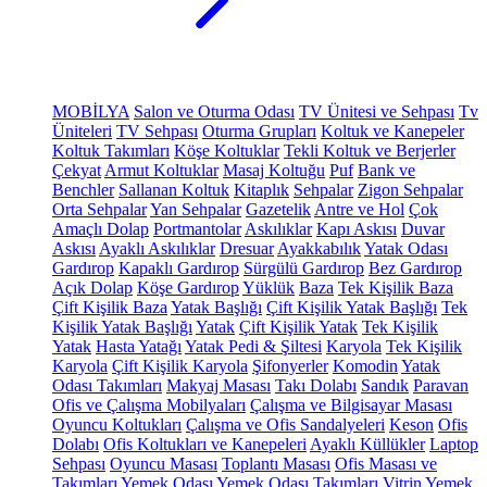
MOBİLYA
Salon ve Oturma Odası
TV Ünitesi ve Sehpası
Tv
Üniteleri
TV Sehpası
Oturma Grupları
Koltuk ve Kanepeler
Koltuk Takımları
Köşe Koltuklar
Tekli Koltuk ve Berjerler
Çekyat
Armut Koltuklar
Masaj Koltuğu
Puf
Bank ve
Benchler
Sallanan Koltuk
Kitaplık
Sehpalar
Zigon Sehpalar
Orta Sehpalar
Yan Sehpalar
Gazetelik
Antre ve Hol
Çok
Amaçlı Dolap
Portmantolar
Askılıklar
Kapı Askısı
Duvar
Askısı
Ayaklı Askılıklar
Dresuar
Ayakkabılık
Yatak Odası
Gardırop
Kapaklı Gardırop
Sürgülü Gardırop
Bez Gardırop
Açık Dolap
Köşe Gardırop
Yüklük
Baza
Tek Kişilik Baza
Çift Kişilik Baza
Yatak Başlığı
Çift Kişilik Yatak Başlığı
Tek
Kişilik Yatak Başlığı
Yatak
Çift Kişilik Yatak
Tek Kişilik
Yatak
Hasta Yatağı
Yatak Pedi & Şiltesi
Karyola
Tek Kişilik
Karyola
Çift Kişilik Karyola
Şifonyerler
Komodin
Yatak
Odası Takımları
Makyaj Masası
Takı Dolabı
Sandık
Paravan
Ofis ve Çalışma Mobilyaları
Çalışma ve Bilgisayar Masası
Oyuncu Koltukları
Çalışma ve Ofis Sandalyeleri
Keson
Ofis
Dolabı
Ofis Koltukları ve Kanepeleri
Ayaklı Küllükler
Laptop
Sehpası
Oyuncu Masası
Toplantı Masası
Ofis Masası ve
Takımları
Yemek Odası
Yemek Odası Takımları
Vitrin
Yemek