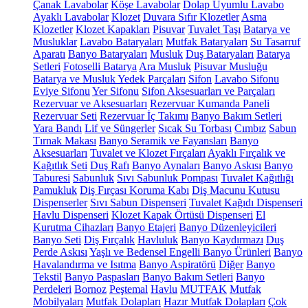
Çanak Lavabolar
Köşe Lavabolar
Dolap Uyumlu Lavabo
Ayaklı Lavabolar
Klozet
Duvara Sıfır Klozetler
Asma
Klozetler
Klozet Kapakları
Pisuvar
Tuvalet Taşı
Batarya ve
Musluklar
Lavabo Bataryaları
Mutfak Bataryaları
Su Tasarruf
Aparatı
Banyo Bataryaları
Musluk
Duş Bataryaları
Batarya
Setleri
Fotoselli Batarya
Ara Musluk
Pisuvar Musluğu
Batarya ve Musluk Yedek Parçaları
Sifon
Lavabo Sifonu
Eviye Sifonu
Yer Sifonu
Sifon Aksesuarları ve Parçaları
Rezervuar ve Aksesuarları
Rezervuar Kumanda Paneli
Rezervuar Seti
Rezervuar İç Takımı
Banyo Bakım Setleri
Yara Bandı
Lif ve Süngerler
Sıcak Su Torbası
Cımbız
Sabun
Tırnak Makası
Banyo Seramik ve Fayansları
Banyo
Aksesuarları
Tuvalet ve Klozet Fırçaları
Ayaklı Fırçalık ve
Kağıtlık Seti
Duş Rafı
Banyo Aynaları
Banyo Askısı
Banyo
Taburesi
Sabunluk
Sıvı Sabunluk Pompası
Tuvalet Kağıtlığı
Pamukluk
Diş Fırçası Koruma Kabı
Diş Macunu Kutusu
Dispenserler
Sıvı Sabun Dispenseri
Tuvalet Kağıdı Dispenseri
Havlu Dispenseri
Klozet Kapak Örtüsü Dispenseri
El
Kurutma Cihazları
Banyo Etajeri
Banyo Düzenleyicileri
Banyo Seti
Diş Fırçalık
Havluluk
Banyo Kaydırmazı
Duş
Perde Askısı
Yaşlı ve Bedensel Engelli Banyo Ürünleri
Banyo
Havalandırma ve Isıtma
Banyo Aspiratörü
Diğer
Banyo
Tekstil
Banyo Paspasları
Banyo Bakım Setleri
Banyo
Perdeleri
Bornoz
Peştemal
Havlu
MUTFAK
Mutfak
Mobilyaları
Mutfak Dolapları
Hazır Mutfak Dolapları
Çok