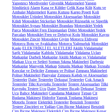
Yapıştırıcı
Merdivenler
Güvenlik Malzemeleri
Yangın
Söndürücü
Alarm
Kasa ve Kilitler
Çelik Kasa
Kilit
Kutu ve
Ambalaj Malzemeleri
Kargo Kutusu
Kargo Poşeti
Koli
Motosiklet Ürünleri
Motorsiklet Aksesuarları
Motosiklet
Kilidi
Motosiklet Stickerları
Motosiklet Rüzgarlık ve Siperlik
Motosiklet Aynası
Motosiklet Brandası
Motorsiklet Yedek
Parça
Motosiklet Fren Ekipmanları
Diğer Motosiklet Yedek
Parçaları
Motosiklet Fren ve Debriyaj Kolu
Motosiklet Kayışı
Motosiklet Zinciri
Motosiklet Giyim
Motorcu Eldiveni
Motorcu Botu ve Ayakkabısı
Motorcu Yağmurluk
Motosiklet
Kaskı
ELEKTRİKLİ EL ALETLERİ
Akülü Vidalamalar
Şarjlı Vidalamalar
Kablolu Vidalamalar
Vidalama Uçları
Matkaplar
Darbeli Matkaplar
Akülü Matkap ve Vidalamalar
Matkap Ucu ve Setleri
Somun Sıkma Makineleri
Darbesiz
Matkaplar
Manyetik Matkap
Sütunlu Matkap
Matkap Tezgahı
Kırıcılar ve Deliciler
Zımpara ve Polisaj
Zımpara Makineleri
Polisaj Makineleri
Planyalar
Zımpara Kağıdı ve Aksesuarları
Testereler
Daire Testereler
Dekupaj Testereler
Çok Amaçlı
Testereler
Tilki Kuyruğu Testereler
Testere Aksesuarları
Tilki
Kuyruğu Testere Ucu
Daire Testere Bıçağı
Dekupaj Testere
Ucu
Bahçe Makineleri
Çapalama Makinesi
Tırpan
Çit
Budama Makinesi
Hidrofor
Yaprak Toplama Makinesi
Motorlu Testere
Elektrikli Testereler
Benzinli Testereler
Testere Zincirleri ve Yağları
Çim Biçme Makinesi
Benzinli
Çim Biçme Makinesi
Elektrikli Çim Biçme Makinesi
Kenar