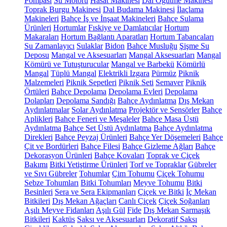
Pompası
Su Motoru
Hasat Makinesi
Dal Öğütme Makinesi
Toprak Burgu Makinesi
Dal Budama Makinesi
İlaçlama
Makineleri
Bahçe İş ve İnşaat Makineleri
Bahçe Sulama
Ürünleri
Hortumlar
Fıskiye ve Damlatıcılar
Hortum
Makaraları
Hortum Bağlantı Aparatları
Hortum Tabancaları
Su Zamanlayıcı
Sulaklar
Bidon
Bahçe Musluğu
Şişme Su
Deposu
Mangal ve Aksesuarları
Mangal Aksesuarları
Mangal
Kömürü ve Tutuşturucular
Mangal ve Barbekü
Kömürlü
Mangal
Tüplü Mangal
Elektrikli Izgara
Pürmüz
Piknik
Malzemeleri
Piknik Sepetleri
Piknik Seti
Semaver
Piknik
Örtüleri
Bahçe Depolama
Depolama Evleri
Depolama
Dolapları
Depolama Sandığı
Bahçe Aydınlatma
Dış Mekan
Aydınlatmalar
Solar Aydınlatma
Projektör ve Sensörler
Bahçe
Aplikleri
Bahçe Feneri ve Meşaleler
Bahçe Masa Üstü
Aydınlatma
Bahçe Set Üstü Aydınlatma
Bahçe Aydınlatma
Direkleri
Bahçe Peyzaj Ürünleri
Bahçe Yer Döşemeleri
Bahçe
Çit ve Bordürleri
Bahçe Filesi
Bahçe Gizleme Ağları
Bahçe
Dekorasyon Ürünleri
Bahçe Kovaları
Toprak ve Çiçek
Bakımı
Bitki Yetiştirme Ürünleri
Torf ve Topraklar
Gübreler
ve Sıvı Gübreler
Tohumlar
Çim Tohumu
Çiçek Tohumu
Sebze Tohumları
Bitki Tohumları
Meyve Tohumu
Bitki
Besinleri
Sera ve Sera Ekipmanları
Çiçek ve Bitki
İç Mekan
Bitkileri
Dış Mekan Ağaçları
Canlı Çiçek
Çiçek Soğanları
Aşılı Meyve Fidanları
Aşılı Gül
Fide
Dış Mekan Sarmaşık
Bitkileri
Kaktüs
Saksı ve Aksesuarları
Dekoratif Saksı