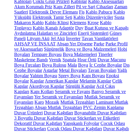
Kabloları
Çoklu Grup Prizleri
Kablolar
Kablo Aksesuarları
Akım Korumalı Priz
Kapı Zilleri
Pil ve Şarj Cihazları
Zaman
Saatleri
Elektronik Devre Elemanı
Fiş
Kablo Pabucu
Kablo
Yüksüğü
Elektronik Tamir Seti
Kablo Düzenleyiciler
Susta
Makaron Kablo
Kablo Klipsi
Klemens
Kroşe
Kablo
Toplayıcı
Kablo Kanalı
Adaptör
Duy
Buat Kutusu ve Kapağı
Aydınlatma Halatları ve Zincirleri
Enerji Sistemleri
Güneş
Paneli
Lityum Akü
Jel Akü
İnverter
Tavan Vantilatörleri
AHŞAP VE İNŞAAT
Ahşap Yer Döşeme
Parke
Parke Profil
ve Aksesuarları
Süpürgelik
Boya ve Boya Malzemeleri
Hobi
Boyaları
Tempare Boyası
Boya Malzemeleri
Tinerler
Maskeleme Bandı
Vernik
Spatula
Hışır Örtü
Duvar Macunu
Boya Fırçaları
Boya Rulosu
Mala
Boya
İç Cephe Boyalar
Dış
Cephe Boyalar
Astarlar
Metal Boyaları
Tavan Boyaları
Yağlı
Boyalar
Yalıtım Boyası
Sprey Boya
Kapı Boyası
Epoksi
Boyalar
Kapılar
Amerikan Kapılar
Melamin Kapılar
Çelik
Kapılar
Akordiyon Kapılar
Sürgülü Kapılar
Acil Çıkış
Kapıları
Kapı Kolları
Seramik ve Fayans
Banyo Seramik ve
Fayansları
Yer Seramik ve Fayansları
Mutfak Seramik ve
Fayansları
Karo
Mozaik
Mutfak Tezgahları
Laminant Mutfak
Tezgahları
Ahşap Mutfak Tezgahları
PVC Zemin Kaplama
Duvar Ürünleri
Duvar Kağıtları
Boyanabilir Duvar Kağıtları
3 Boyutlu Duvar Kağıtları
Duvar Stickerları ve Etiketleri
Dekoratif Duvar Kağıtları
Yapışkanlı Folyolar
Çocuk Odası
Duvar Stickerları
Çocuk Odası Duvar Kağıtları
Duvar Kağıdı