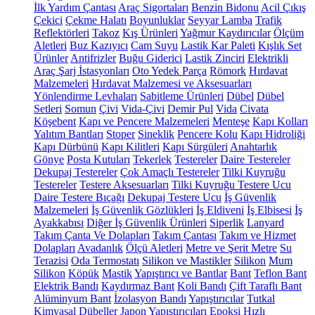
İlk Yardım Çantası
Araç Sigortaları
Benzin Bidonu
Acil Çıkış
Çekici
Çekme Halatı
Boyunluklar
Seyyar Lamba
Trafik
Reflektörleri
Takoz
Kış Ürünleri
Yağmur Kaydırıcılar
Ölçüm
Aletleri
Buz Kazıyıcı
Cam Suyu
Lastik Kar Paleti
Kışlık Set
Ürünler
Antifrizler
Buğu Giderici
Lastik Zinciri
Elektrikli
Araç Şarj İstasyonları
Oto Yedek Parça
Römork
Hırdavat
Malzemeleri
Hırdavat Malzemesi ve Aksesuarları
Yönlendirme Levhaları
Sabitleme Ürünleri
Dübel
Dübel
Setleri
Somun
Çivi
Vida-Çivi
Demir Pul
Vida
Civata
Köşebent
Kapı ve Pencere Malzemeleri
Menteşe
Kapı Kolları
Yalıtım Bantları
Stoper
Sineklik
Pencere Kolu
Kapı Hidroliği
Kapı Dürbünü
Kapı Kilitleri
Kapı Sürgüleri
Anahtarlık
Gönye
Posta Kutuları
Tekerlek
Testereler
Daire Testereler
Dekupaj Testereler
Çok Amaçlı Testereler
Tilki Kuyruğu
Testereler
Testere Aksesuarları
Tilki Kuyruğu Testere Ucu
Daire Testere Bıçağı
Dekupaj Testere Ucu
İş Güvenlik
Malzemeleri
İş Güvenlik Gözlükleri
İş Eldiveni
İş Elbisesi
İş
Ayakkabısı
Diğer İş Güvenlik Ürünleri
Siperlik
Lanyard
Takım Çanta Ve Dolapları
Takım Çantası
Takım ve Hizmet
Dolapları
Avadanlık
Ölçü Aletleri
Metre ve Şerit Metre
Su
Terazisi
Oda Termostatı
Silikon ve Mastikler
Silikon
Mum
Silikon
Köpük
Mastik
Yapıştırıcı ve Bantlar
Bant
Teflon Bant
Elektrik Bandı
Kaydırmaz Bant
Koli Bandı
Çift Taraflı Bant
Alüminyum Bant
İzolasyon Bandı
Yapıştırıcılar
Tutkal
Kimyasal Dübeller
Japon Yapıştırıcıları
Epoksi
Hızlı