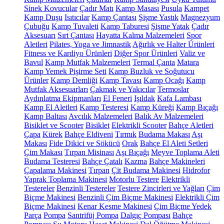
Sinek Kovucular
Çadır Matı
Kamp Masası
Pusula
Kampet
Kamp Duşu
Isıtıcılar
Kamp Çantası
Şişme Yastık
Magnezyum
Çubuğu
Kamp Tuvaleti
Kamp Taburesi
Şişme Yatak
Çadır
Aksesuarı
Sırt Çantası
Hayatta Kalma Malzemeleri
Spor
Aletleri
Pilates, Yoga ve Jimnastik
Ağırlık ve Halter Ürünleri
Fitness ve Kardiyo Ürünleri
Diğer Spor Ürünleri
Valiz ve
Bavul
Kamp Mutfak Malzemeleri
Termal Çanta
Matara
Kamp Yemek Pişirme Seti
Kamp Buzluk ve Soğutucu
Ürünler
Kamp Demliği
Kamp Tavası
Kamp Ocağı
Kamp
Mutfak Aksesuarları
Çakmak ve Yakıcılar
Termoslar
Aydınlatma Ekipmanları
El Feneri
Işıldak
Kafa Lambası
Kamp El Aletleri
Kamp Testeresi
Kamp Küreği
Kamp Bıçağı
Kamp Baltası
Avcılık Malzemeleri
Balık Av Malzemeleri
Bisiklet ve Scooter
Bisiklet
Elektrikli Scooter
Bahçe Aletleri
Çapa
Kürek
Bahçe Eldiveni
Tırmık
Budama Makası
Aşı
Makası
Fide Dikici ve Sökücü
Orak
Bahçe El Aleti Setleri
Çim Makası
Tırpan Misinası
Aşı Bıçağı
Meyve Toplama Aleti
Budama Testeresi
Bahçe Çatalı
Kazma
Bahçe Makineleri
Çapalama Makinesi
Tırpan
Çit Budama Makinesi
Hidrofor
Yaprak Toplama Makinesi
Motorlu Testere
Elektrikli
Testereler
Benzinli Testereler
Testere Zincirleri ve Yağları
Çim
Biçme Makinesi
Benzinli Çim Biçme Makinesi
Elektrikli Çim
Biçme Makinesi
Kenar Kesme Makinesi
Çim Biçme Yedek
Parça
Pompa
Santrifüj Pompa
Dalgıç Pompası
Bahçe