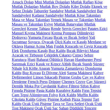
Amaçlı Dolap
Mini Mutfak Dolapları
Mutfak Rafları
Köşe
Mutfak Dolapları
Mutfak Boy Dolabı
Kiler Dolabı
Ekmek ve
Sebze Dolabı
Tabureler
Sandalye
Mutfak Sandalyeleri
Bar
Sandalyeleri
Katlanır Sandalyeler
Mutfak Köşe Takımları
Masa ve Masa Takımları
Yemek Masası ve Takımları
Mutfak
Masası ve Takımları
Eviye
Mutfak Bataryaları
Mutfak
Gereçleri
Kesme Tahtası
Rende
Servis Gereçleri
Patates Ezici
Manuel Kıyma Makinesi
Krema Pompası
Dilimleyici
Doğrayıcı
Yumurta Fırçası
Bıçak ve Bıçak Setleri
Yağ
Sıçratmaz
Soyucu, Oyacak
Ölçü Kabı ve Kaşığı
Merdane ve
Oklava
Hamur Açma Matı
Fındık Kıracağı ve Ceviz Kıracağı
Elek
Dondurma Kaşığı
Buz Kalıbı
Bıçak Bileyici Masat
Açacak ve Tirbuşon
Çekirdek Çıkarıcı
Çırpıcı
Sebze
Kurutucu
Huni
Baharat Öğütücü
Havan
Hamburger Presi
Sarımsak Ezici
Kaşık ve Kepçe Altlığı
Bıçak Standı
Süzgeç
Nihale
İçli Köfte Aparatı
Yumurta Zamanlayıcı
Dondurma
Kalıbı
Buz Kovası
Et Dövme Aleti
Sarma Makinesi
Kahve
Değirmenleri
Limon Sıkacağı
Pişirme Grubu
Çay ve Kahve
Demleme
French Press
Dripper
Chemex
Cezve
Çay Süzgeci
Demlik
Moka Pot
Çaydanlık
Kahve Filtresi
Sifon Kahve
Fırında Pişirme
Pasta Kalıbı
Kurabiye Kalıbı
Fırın Tepsisi
Cam Tepsi
Alüminyum Folyo
Kek Kalıbı
Muffin Kalıbı
Çikolata Kalıbı
Güveç
Pişirme Kağıdı
Pizza Tepsisi
Tart
Kalıbı
Ocak Üstü Pişirme
Tava ve Tava Setleri
Ocak Üstü
Tost Makinesi
Ocak Üstü Sac
Sahan
Düdüklü Tencere