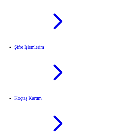
Şifre İşlemlerim
Koçtaş Kartım