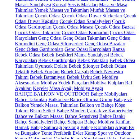
Masası Sandalyesi
Konsol
Servis Masaları
Masa ve Masa
Takımları
Yemek Masası ve Takımları
Mutfak Masası ve
Takımları
Çocuk Odası
Çocuk Odası Duvar Stickerları
Çocuk
Odası Duvar Kağıtları
Çocuk Odası Sandalyeleri
Çocuk
Odası Gardıropları
Çocuk Odası Masası
Çocuk Odası Bazası
Çocuk Odası Takımları
Çocuk Odası Komodini
Çocuk Odası
Karyolaları
Genç Odası
Genç Odası Takımları
Genç Odası
Komodini
Genç Odası Şifonyerleri
Genç Odası Bazaları
Genç Odası Gardıropları
Genç Odası Karyolaları
Ranza
Bebek Odası
Bebek Beşikleri
Mama Sandalyesi
Bebek
Karyolaları
Bebek Gardıropları
Bebek Yatakları
Bebek Odası
Takımları
Oyuncak Dolabı
Bebek Şifonyer
Bebek Odası
Tekstili
Bebek Yorganı
Bebek Çarşafı
Bebek Nevresim
Takımı
Bebek Battaniyesi
Bebek Uyku Seti
Mobilya
Aksesuarları
Mobilya Yedek Parçaları
Mobilya Kulpları
Raf
Ayakları
Keçeler
Masa Ayağı
Mobilya Ayağı
BAHÇE,BALKON VE OUTDOOR
Bahçe Mobilyaları
Bahçe Takımları
Balkon ve Bahçe Oturma Grubu
Bahçe ve
Balkon Yemek Masası Takımları
Balkon ve Bahçe Köşe
Takımı
Bistro Setleri
Bahçe Minderi
Çardak ve Kameriyeler
Bahçe ve Balkon Masası
Bahçe Şemsiyesi
Bahçe Bankı
Bahçe Sandalyeleri
Bahçe Sehpası
Bahçe Mobilya Kılıfları
Hamak
Bahçe Salıncağı
Şezlong
Bahçe Koltukları
Ahşap Ev
ve Bungalov
Tente
Prefabrik Evler
Kamp Spor ve Outdoor
Kamp Malzemeleri
Çadırlar
Kamp Sandalyesi
Uyku Tulumu