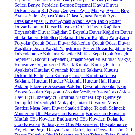
Setleri
Banyo Perdeleri
Bornoz
Peştemal
Havlu
Duvar
Dekorasyonu
Raf
Ayna
Çerçeveli Ayna
Makyaj Aynası
Boy
Aynası
Salon Aynası
Yatak Odası Aynası
Parçalı Ayna
Dresuar Aynası
Duvar Aynası
Ayaklı Ayna
Tablo
Poster
Duvar Panoları
Duvar Halısı ve Örtüsü
Duvar Kağıtları
Boyanabilir Duvar Kağıtları
3 Boyutlu Duvar Kağıtları
Duvar
Stickerları ve Etiketleri
Dekoratif Duvar Kağıtları
Yapışkanlı
Folyolar
Çocuk Odası Duvar Stickerları
Çocuk Odası Duvar
Kağıtları
Duvar Kağıdı Yapıştırıcısı
Poster Duvar Kağıtları
Ev
Düzenleme ve Saklama
Sepetler
Mutfak Sepeti
Çok Amaçlı
Sepetler
Dekoratif Sepetler
Çamaşır Sepetleri
Kutular
Makyaj
Kutusu ve Organizerleri
Plastik Kutular
Kumaş Kutular
Ayakkabı Kutuları
Oyuncak Kutuları
Saklama Kutusu
Dekoratif Kutu
Takı Kutusu
Çamaşır Kurutma Askısı
Saklama Hurçları
Hurçlar
Vakumlu Hurçlar
Halı Hurcu
Askılar
Elbise ve Aksesuar Askıları
Dekoratif Askılar
Kapı
Arkası Askıları
Yapışkanlı Askılar
Vestiyer Askısı
Takı Askısı
Bavul İçi Düzenleyici
Kurutma Makinesi Topu
Şemsiye
Dolap İçi Düzenleyici
Makyaj Çantası
Duvar ve Masa
Saatleri
Masa Saati
Duvar Saatleri
Bahçe Tekstili
Salıncak
Minderleri
Ütü Masası
Çöp Kovaları
Banyo Çöp Kovaları
Mutfak Çöp Kovaları
Endüstriyel Çöp Kovaları
Dolap İçi
Çöp Kovaları
Kırtasiye ve Ofis Malzemeleri
Dosyalama ve
Arşivleme
Poşet Dosya
Evrak Rafı
Çıtçıtlı Dosya
Klasör
Telli