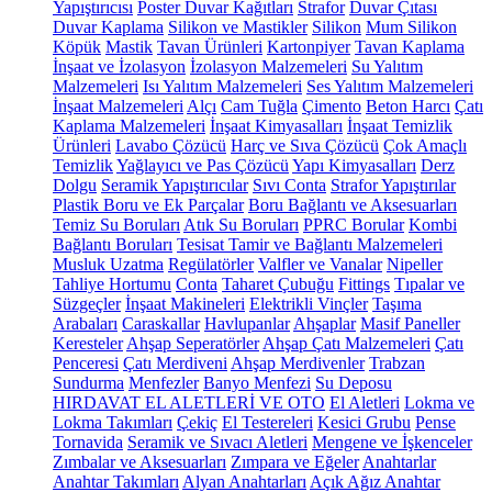
Yapıştırıcısı
Poster Duvar Kağıtları
Strafor
Duvar Çıtası
Duvar Kaplama
Silikon ve Mastikler
Silikon
Mum Silikon
Köpük
Mastik
Tavan Ürünleri
Kartonpiyer
Tavan Kaplama
İnşaat ve İzolasyon
İzolasyon Malzemeleri
Su Yalıtım
Malzemeleri
Isı Yalıtım Malzemeleri
Ses Yalıtım Malzemeleri
İnşaat Malzemeleri
Alçı
Cam Tuğla
Çimento
Beton Harcı
Çatı
Kaplama Malzemeleri
İnşaat Kimyasalları
İnşaat Temizlik
Ürünleri
Lavabo Çözücü
Harç ve Sıva Çözücü
Çok Amaçlı
Temizlik
Yağlayıcı ve Pas Çözücü
Yapı Kimyasalları
Derz
Dolgu
Seramik Yapıştırıcılar
Sıvı Conta
Strafor Yapıştırılar
Plastik Boru ve Ek Parçalar
Boru Bağlantı ve Aksesuarları
Temiz Su Boruları
Atık Su Boruları
PPRC Borular
Kombi
Bağlantı Boruları
Tesisat Tamir ve Bağlantı Malzemeleri
Musluk Uzatma
Regülatörler
Valfler ve Vanalar
Nipeller
Tahliye Hortumu
Conta
Taharet Çubuğu
Fittings
Tıpalar ve
Süzgeçler
İnşaat Makineleri
Elektrikli Vinçler
Taşıma
Arabaları
Caraskallar
Havlupanlar
Ahşaplar
Masif Paneller
Keresteler
Ahşap Seperatörler
Ahşap Çatı Malzemeleri
Çatı
Penceresi
Çatı Merdiveni
Ahşap Merdivenler
Trabzan
Sundurma
Menfezler
Banyo Menfezi
Su Deposu
HIRDAVAT EL ALETLERİ VE OTO
El Aletleri
Lokma ve
Lokma Takımları
Çekiç
El Testereleri
Kesici Grubu
Pense
Tornavida
Seramik ve Sıvacı Aletleri
Mengene ve İşkenceler
Zımbalar ve Aksesuarları
Zımpara ve Eğeler
Anahtarlar
Anahtar Takımları
Alyan Anahtarları
Açık Ağız Anahtar