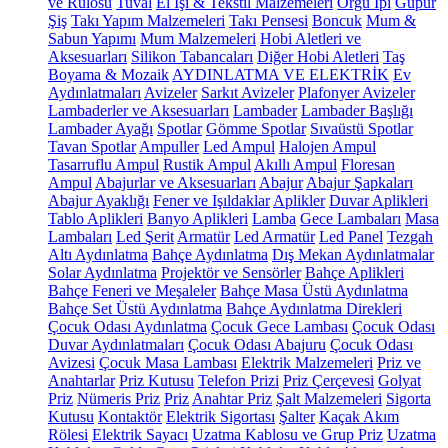
ve Rulosu
Tuval
El İşi & Tekstil Malzemeleri
Örgü İpi
Güpür
Şiş
Takı Yapım Malzemeleri
Takı Pensesi
Boncuk
Mum &
Sabun Yapımı
Mum Malzemeleri
Hobi Aletleri ve
Aksesuarları
Silikon Tabancaları
Diğer Hobi Aletleri
Taş
Boyama & Mozaik
AYDINLATMA VE ELEKTRİK
Ev
Aydınlatmaları
Avizeler
Sarkıt Avizeler
Plafonyer Avizeler
Lambaderler ve Aksesuarları
Lambader
Lambader Başlığı
Lambader Ayağı
Spotlar
Gömme Spotlar
Sıvaüstü Spotlar
Tavan Spotlar
Ampuller
Led Ampul
Halojen Ampul
Tasarruflu Ampul
Rustik Ampul
Akıllı Ampul
Floresan
Ampul
Abajurlar ve Aksesuarları
Abajur
Abajur Şapkaları
Abajur Ayaklığı
Fener ve Işıldaklar
Aplikler
Duvar Aplikleri
Tablo Aplikleri
Banyo Aplikleri
Lamba
Gece Lambaları
Masa
Lambaları
Led Şerit
Armatür
Led Armatür
Led Panel
Tezgah
Altı Aydınlatma
Bahçe Aydınlatma
Dış Mekan Aydınlatmalar
Solar Aydınlatma
Projektör ve Sensörler
Bahçe Aplikleri
Bahçe Feneri ve Meşaleler
Bahçe Masa Üstü Aydınlatma
Bahçe Set Üstü Aydınlatma
Bahçe Aydınlatma Direkleri
Çocuk Odası Aydınlatma
Çocuk Gece Lambası
Çocuk Odası
Duvar Aydınlatmaları
Çocuk Odası Abajuru
Çocuk Odası
Avizesi
Çocuk Masa Lambası
Elektrik Malzemeleri
Priz ve
Anahtarlar
Priz Kutusu
Telefon Prizi
Priz Çerçevesi
Golyat
Priz
Nümeris Priz
Priz
Anahtar Priz
Şalt Malzemeleri
Sigorta
Kutusu
Kontaktör
Elektrik Sigortası
Şalter
Kaçak Akım
Rölesi
Elektrik Sayacı
Uzatma Kablosu ve Grup Priz
Uzatma