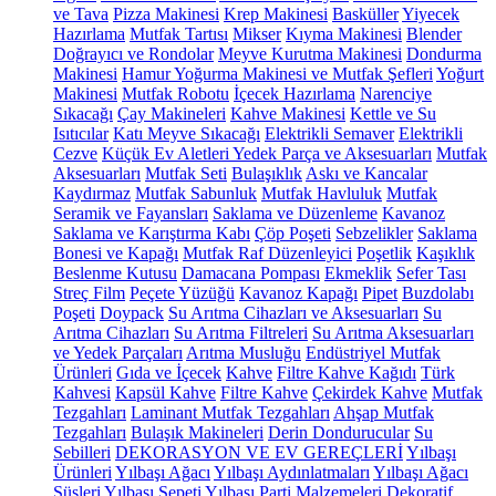
ve Tava
Pizza Makinesi
Krep Makinesi
Basküller
Yiyecek
Hazırlama
Mutfak Tartısı
Mikser
Kıyma Makinesi
Blender
Doğrayıcı ve Rondolar
Meyve Kurutma Makinesi
Dondurma
Makinesi
Hamur Yoğurma Makinesi ve Mutfak Şefleri
Yoğurt
Makinesi
Mutfak Robotu
İçecek Hazırlama
Narenciye
Sıkacağı
Çay Makineleri
Kahve Makinesi
Kettle ve Su
Isıtıcılar
Katı Meyve Sıkacağı
Elektrikli Semaver
Elektrikli
Cezve
Küçük Ev Aletleri Yedek Parça ve Aksesuarları
Mutfak
Aksesuarları
Mutfak Seti
Bulaşıklık
Askı ve Kancalar
Kaydırmaz
Mutfak Sabunluk
Mutfak Havluluk
Mutfak
Seramik ve Fayansları
Saklama ve Düzenleme
Kavanoz
Saklama ve Karıştırma Kabı
Çöp Poşeti
Sebzelikler
Saklama
Bonesi ve Kapağı
Mutfak Raf Düzenleyici
Poşetlik
Kaşıklık
Beslenme Kutusu
Damacana Pompası
Ekmeklik
Sefer Tası
Streç Film
Peçete Yüzüğü
Kavanoz Kapağı
Pipet
Buzdolabı
Poşeti
Doypack
Su Arıtma Cihazları ve Aksesuarları
Su
Arıtma Cihazları
Su Arıtma Filtreleri
Su Arıtma Aksesuarları
ve Yedek Parçaları
Arıtma Musluğu
Endüstriyel Mutfak
Ürünleri
Gıda ve İçecek
Kahve
Filtre Kahve Kağıdı
Türk
Kahvesi
Kapsül Kahve
Filtre Kahve
Çekirdek Kahve
Mutfak
Tezgahları
Laminant Mutfak Tezgahları
Ahşap Mutfak
Tezgahları
Bulaşık Makineleri
Derin Dondurucular
Su
Sebilleri
DEKORASYON VE EV GEREÇLERİ
Yılbaşı
Ürünleri
Yılbaşı Ağacı
Yılbaşı Aydınlatmaları
Yılbaşı Ağacı
Süsleri
Yılbaşı Sepeti
Yılbaşı Parti Malzemeleri
Dekoratif