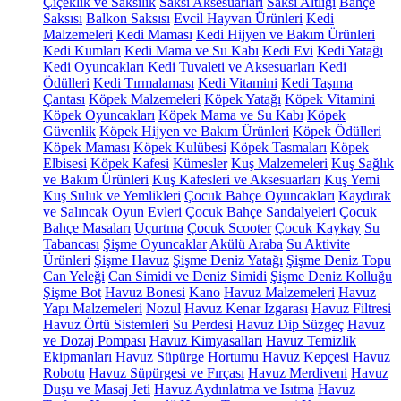
Çiçeklik ve Saksılık
Saksı Aksesuarları
Saksı Altlığı
Bahçe
Saksısı
Balkon Saksısı
Evcil Hayvan Ürünleri
Kedi
Malzemeleri
Kedi Maması
Kedi Hijyen ve Bakım Ürünleri
Kedi Kumları
Kedi Mama ve Su Kabı
Kedi Evi
Kedi Yatağı
Kedi Oyuncakları
Kedi Tuvaleti ve Aksesuarları
Kedi
Ödülleri
Kedi Tırmalaması
Kedi Vitamini
Kedi Taşıma
Çantası
Köpek Malzemeleri
Köpek Yatağı
Köpek Vitamini
Köpek Oyuncakları
Köpek Mama ve Su Kabı
Köpek
Güvenlik
Köpek Hijyen ve Bakım Ürünleri
Köpek Ödülleri
Köpek Maması
Köpek Kulübesi
Köpek Tasmaları
Köpek
Elbisesi
Köpek Kafesi
Kümesler
Kuş Malzemeleri
Kuş Sağlık
ve Bakım Ürünleri
Kuş Kafesleri ve Aksesuarları
Kuş Yemi
Kuş Suluk ve Yemlikleri
Çocuk Bahçe Oyuncakları
Kaydırak
ve Salıncak
Oyun Evleri
Çocuk Bahçe Sandalyeleri
Çocuk
Bahçe Masaları
Uçurtma
Çocuk Scooter
Çocuk Kaykay
Su
Tabancası
Şişme Oyuncaklar
Akülü Araba
Su Aktivite
Ürünleri
Şişme Havuz
Şişme Deniz Yatağı
Şişme Deniz Topu
Can Yeleği
Can Simidi ve Deniz Simidi
Şişme Deniz Kolluğu
Şişme Bot
Havuz Bonesi
Kano
Havuz Malzemeleri
Havuz
Yapı Malzemeleri
Nozul
Havuz Kenar Izgarası
Havuz Filtresi
Havuz Örtü Sistemleri
Su Perdesi
Havuz Dip Süzgeç
Havuz
ve Dozaj Pompası
Havuz Kimyasalları
Havuz Temizlik
Ekipmanları
Havuz Süpürge Hortumu
Havuz Kepçesi
Havuz
Robotu
Havuz Süpürgesi ve Fırçası
Havuz Merdiveni
Havuz
Duşu ve Masaj Jeti
Havuz Aydınlatma ve Isıtma
Havuz