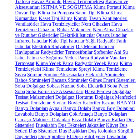
Trafosu
Havuz Ampulü
Havuz Termometresi
Karavan ve
Aksesuarları
ISITMA VE SOĞUTMA
Klima
Portatif Klima
Duvar Tipi Klima
Isı Pompası
Salon Tipi Klima
Klima
Kumandası
Kaset Tipi Klima
Kombi
Tavan Vantilatörleri
Vantilatörler
Hava Temizleyiciler
Nem Cihazları
Hava
Temizleme Cihazları
Buhar Makineleri
Nem Alma Cihazları
ve Rutubet Gidericiler
Elektrikli Isıtıcılar
Quartz Isıtıcılar
Infrared Isıtıcılar
Kule Tipi Isıtıcılar
Yağlı Radyatör
Fanlı
Isıtıcılar
Elektrikli Radyatörler
Dış Mekan Isıtıcılar
Havlupanlar
Radyatörler
Termosifonlar
Şofbenler
Ani Su
Isıtıcı
Isıtma ve Soğutma Yedek Parça
Radyatör Vanaları
Termostat
Klima Yedek Parça
Radyatör Yedek Parça
Klima
Temizleyicisi
Klima Temizleme Spreyi
Klima Temizleme
Sıvısı
Şömine
Şömine Aksesuarları
Elektrikli Şömineler
Bahçe Şömineleri
Bacasız Şömineler
Güneş Enerji Sistemleri
Soba
Doğalgaz Sobası
Kuzine Soba
Elektrikli Soba
Pelet
Soba
Soba Borusu ve Aksesuarları
Hava Perdesi
Doğalgaz
Tesisat Malzemeleri
Doğalgaz Hortumu
Doğalgaz Menfezleri
Tesisat Temizleme Sıvıları
Boyler
Kalorifer Kazanı
BANYO
Banyo Dolapları
Aynalı Banyo Dolabı
Banyo Boy Dolapları
Lavabolu Banyo Dolapları
Çok Amaçlı Banyo Dolapları
Çamaşır Makinesi Dolapları
Ecza Dolabı
Banyo Rafları
Duş
Sistemleri
Duşakabin
Duş Tekneleri
Jakuziler
Küvet
Duş
Setleri
Duş Sistemleri
Duş Başlıkları
Duş Kolonları
Sürgülü
Duş Setleri
Duş Spiralleri
El Duşu
Vitrifiyeler
Lavabolar