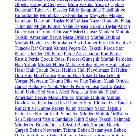
Objeler
Fotoğraf Çerçevesi
Mum
Vazolar
Yapay Çiçekler
Dekoratif Tabak ve Kaseler
Biblo
Şaraplıklar
Tütsülük ve
Buhurdanlık
Mumluklar ve Şamdanlar
Meyvelik
Magnet
Kumbara
Dekoratif Taşlar
Kül Tablası
Nazar Boncuğu
Kitap
Tutucular
Müzik Kutusu
Yatak Tepsisi
Kokulu Taşlar
Ahşap
Dekorasyon Ürünleri
Duvar Süsleri
Cansız Manken
Mutfak
Tekstili
Amerikan Servis
Masa Örtüleri
Mutfak Önlüğü
Mutfak Havlusu ve Kurulama Bezi
Runner
Fırın Eldiveni ve
Tutacak
Raf Örtüsü
Kumaş Peçete
Ev Tekstili
Perde
Stor
Perde
Jaluziler
Tül Perde
Perde Aksesuarları
Fon Perde
Rustik Perde
Çocuk Odası Perdesi
Güneşlik
Mutfak Perdeleri
Halı
Yolluk
Mutfak Halısı
Makine Halısı
Shaggy Halı
Jüt ve
Hasır Halı
Çocuk Odası Halıları
Halı Kaydırmazı
El Halısı
Deri Halı
Halı Örtüsü
Bambu Halı
Yatak Odası Tekstili
Yorgan
Nevresim Takımı
Pike ve Pike Takımı
Yatak Örtüsü
Çarşaf
Battaniye
Yatak Alezi & Koruyucusu
Yastık
Yastık
Kılıfı
Uyku Seti
Yastık Alezi
Paspaslar
Mutfak Tekstili
Amerikan Servis
Masa Örtüleri
Mutfak Önlüğü
Mutfak
Havlusu ve Kurulama Bezi
Runner
Fırın Eldiveni ve Tutacak
Raf Örtüsü
Kumaş Peçete
Kilim
Seccade
Salon Tekstili
Kırlent ve Kırlent Kılıfı
Sandalye Minderi
Koltuk Örtüsü ve
Şalı
Dekoratif Yastık
Sandalye Kılıfı
Bahçe Tekstili
Salıncak
Minderleri
Bebek Odası Tekstili
Bebek Yorganı
Bebek
Çarşafı
Bebek Nevresim Takımı
Bebek Battaniyesi
Bebek
Uyku Seti
Banyo Tekstil
Banyo Paspasları
Banyo Bakım