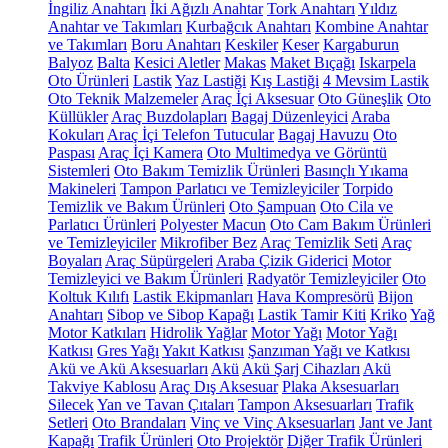
İngiliz Anahtarı
İki Ağızlı Anahtar
Tork Anahtarı
Yıldız
Anahtar ve Takımları
Kurbağcık Anahtarı
Kombine Anahtar
ve Takımları
Boru Anahtarı
Keskiler
Keser
Kargaburun
Balyoz
Balta
Kesici Aletler
Makas
Maket Bıçağı
Iskarpela
Oto Ürünleri
Lastik
Yaz Lastiği
Kış Lastiği
4 Mevsim Lastik
Oto Teknik Malzemeler
Araç İçi Aksesuar
Oto Güneşlik
Oto
Küllükler
Araç Buzdolapları
Bagaj Düzenleyici
Araba
Kokuları
Araç İçi Telefon Tutucular
Bagaj Havuzu
Oto
Paspası
Araç İçi Kamera
Oto Multimedya ve Görüntü
Sistemleri
Oto Bakım Temizlik Ürünleri
Basınçlı Yıkama
Makineleri
Tampon Parlatıcı ve Temizleyiciler
Torpido
Temizlik ve Bakım Ürünleri
Oto Şampuan
Oto Cila ve
Parlatıcı Ürünleri
Polyester Macun
Oto Cam Bakım Ürünleri
ve Temizleyiciler
Mikrofiber Bez
Araç Temizlik Seti
Araç
Boyaları
Araç Süpürgeleri
Araba Çizik Giderici
Motor
Temizleyici ve Bakım Ürünleri
Radyatör Temizleyiciler
Oto
Koltuk Kılıfı
Lastik Ekipmanları
Hava Kompresörü
Bijon
Anahtarı
Sibop ve Sibop Kapağı
Lastik Tamir Kiti
Kriko
Yağ
Motor Katkıları
Hidrolik Yağlar
Motor Yağı
Motor Yağı
Katkısı
Gres Yağı
Yakıt Katkısı
Şanzıman Yağı ve Katkısı
Akü ve Akü Aksesuarları
Akü
Akü Şarj Cihazları
Akü
Takviye Kablosu
Araç Dış Aksesuar
Plaka Aksesuarları
Silecek
Yan ve Tavan Çıtaları
Tampon Aksesuarları
Trafik
Setleri
Oto Brandaları
Vinç ve Vinç Aksesuarları
Jant ve Jant
Kapağı
Trafik Ürünleri
Oto Projektör
Diğer Trafik Ürünleri