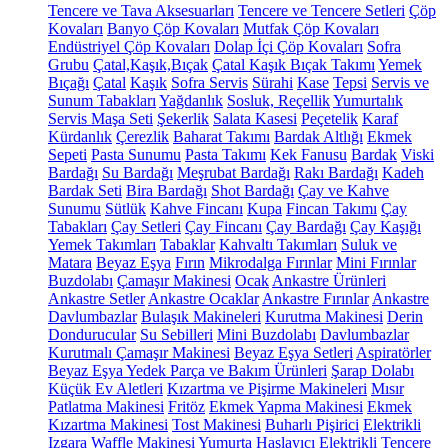
Tencere ve Tava Aksesuarları
Tencere ve Tencere Setleri
Çöp
Kovaları
Banyo Çöp Kovaları
Mutfak Çöp Kovaları
Endüstriyel Çöp Kovaları
Dolap İçi Çöp Kovaları
Sofra
Grubu
Çatal,Kaşık,Bıçak
Çatal Kaşık Bıçak Takımı
Yemek
Bıçağı
Çatal
Kaşık
Sofra Servis
Sürahi
Kase
Tepsi
Servis ve
Sunum Tabakları
Yağdanlık
Sosluk, Reçellik
Yumurtalık
Servis Maşa Seti
Şekerlik
Salata Kasesi
Peçetelik
Karaf
Kürdanlık
Çerezlik
Baharat Takımı
Bardak Altlığı
Ekmek
Sepeti
Pasta Sunumu
Pasta Takımı
Kek Fanusu
Bardak
Viski
Bardağı
Su Bardağı
Meşrubat Bardağı
Rakı Bardağı
Kadeh
Bardak Seti
Bira Bardağı
Shot Bardağı
Çay ve Kahve
Sunumu
Sütlük
Kahve Fincanı
Kupa
Fincan Takımı
Çay
Tabakları
Çay Setleri
Çay Fincanı
Çay Bardağı
Çay Kaşığı
Yemek Takımları
Tabaklar
Kahvaltı Takımları
Suluk ve
Matara
Beyaz Eşya
Fırın
Mikrodalga Fırınlar
Mini Fırınlar
Buzdolabı
Çamaşır Makinesi
Ocak
Ankastre Ürünleri
Ankastre Setler
Ankastre Ocaklar
Ankastre Fırınlar
Ankastre
Davlumbazlar
Bulaşık Makineleri
Kurutma Makinesi
Derin
Dondurucular
Su Sebilleri
Mini Buzdolabı
Davlumbazlar
Kurutmalı Çamaşır Makinesi
Beyaz Eşya Setleri
Aspiratörler
Beyaz Eşya Yedek Parça ve Bakım Ürünleri
Şarap Dolabı
Küçük Ev Aletleri
Kızartma ve Pişirme Makineleri
Mısır
Patlatma Makinesi
Fritöz
Ekmek Yapma Makinesi
Ekmek
Kızartma Makinesi
Tost Makinesi
Buharlı Pişirici
Elektrikli
Izgara
Waffle Makinesi
Yumurta Haşlayıcı
Elektrikli Tencere