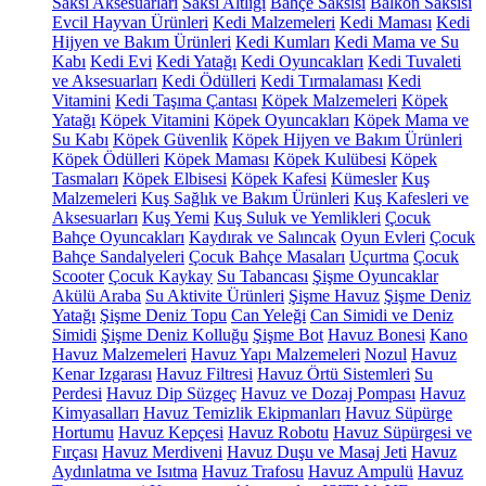
Saksı Aksesuarları
Saksı Altlığı
Bahçe Saksısı
Balkon Saksısı
Evcil Hayvan Ürünleri
Kedi Malzemeleri
Kedi Maması
Kedi
Hijyen ve Bakım Ürünleri
Kedi Kumları
Kedi Mama ve Su
Kabı
Kedi Evi
Kedi Yatağı
Kedi Oyuncakları
Kedi Tuvaleti
ve Aksesuarları
Kedi Ödülleri
Kedi Tırmalaması
Kedi
Vitamini
Kedi Taşıma Çantası
Köpek Malzemeleri
Köpek
Yatağı
Köpek Vitamini
Köpek Oyuncakları
Köpek Mama ve
Su Kabı
Köpek Güvenlik
Köpek Hijyen ve Bakım Ürünleri
Köpek Ödülleri
Köpek Maması
Köpek Kulübesi
Köpek
Tasmaları
Köpek Elbisesi
Köpek Kafesi
Kümesler
Kuş
Malzemeleri
Kuş Sağlık ve Bakım Ürünleri
Kuş Kafesleri ve
Aksesuarları
Kuş Yemi
Kuş Suluk ve Yemlikleri
Çocuk
Bahçe Oyuncakları
Kaydırak ve Salıncak
Oyun Evleri
Çocuk
Bahçe Sandalyeleri
Çocuk Bahçe Masaları
Uçurtma
Çocuk
Scooter
Çocuk Kaykay
Su Tabancası
Şişme Oyuncaklar
Akülü Araba
Su Aktivite Ürünleri
Şişme Havuz
Şişme Deniz
Yatağı
Şişme Deniz Topu
Can Yeleği
Can Simidi ve Deniz
Simidi
Şişme Deniz Kolluğu
Şişme Bot
Havuz Bonesi
Kano
Havuz Malzemeleri
Havuz Yapı Malzemeleri
Nozul
Havuz
Kenar Izgarası
Havuz Filtresi
Havuz Örtü Sistemleri
Su
Perdesi
Havuz Dip Süzgeç
Havuz ve Dozaj Pompası
Havuz
Kimyasalları
Havuz Temizlik Ekipmanları
Havuz Süpürge
Hortumu
Havuz Kepçesi
Havuz Robotu
Havuz Süpürgesi ve
Fırçası
Havuz Merdiveni
Havuz Duşu ve Masaj Jeti
Havuz
Aydınlatma ve Isıtma
Havuz Trafosu
Havuz Ampulü
Havuz