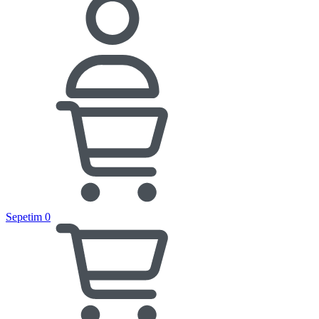
Sepetim
0