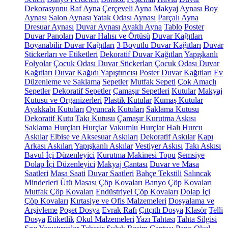
Dekorasyonu
Raf
Ayna
Çerçeveli Ayna
Makyaj Aynası
Boy
Aynası
Salon Aynası
Yatak Odası Aynası
Parçalı Ayna
Dresuar Aynası
Duvar Aynası
Ayaklı Ayna
Tablo
Poster
Duvar Panoları
Duvar Halısı ve Örtüsü
Duvar Kağıtları
Boyanabilir Duvar Kağıtları
3 Boyutlu Duvar Kağıtları
Duvar
Stickerları ve Etiketleri
Dekoratif Duvar Kağıtları
Yapışkanlı
Folyolar
Çocuk Odası Duvar Stickerları
Çocuk Odası Duvar
Kağıtları
Duvar Kağıdı Yapıştırıcısı
Poster Duvar Kağıtları
Ev
Düzenleme ve Saklama
Sepetler
Mutfak Sepeti
Çok Amaçlı
Sepetler
Dekoratif Sepetler
Çamaşır Sepetleri
Kutular
Makyaj
Kutusu ve Organizerleri
Plastik Kutular
Kumaş Kutular
Ayakkabı Kutuları
Oyuncak Kutuları
Saklama Kutusu
Dekoratif Kutu
Takı Kutusu
Çamaşır Kurutma Askısı
Saklama Hurçları
Hurçlar
Vakumlu Hurçlar
Halı Hurcu
Askılar
Elbise ve Aksesuar Askıları
Dekoratif Askılar
Kapı
Arkası Askıları
Yapışkanlı Askılar
Vestiyer Askısı
Takı Askısı
Bavul İçi Düzenleyici
Kurutma Makinesi Topu
Şemsiye
Dolap İçi Düzenleyici
Makyaj Çantası
Duvar ve Masa
Saatleri
Masa Saati
Duvar Saatleri
Bahçe Tekstili
Salıncak
Minderleri
Ütü Masası
Çöp Kovaları
Banyo Çöp Kovaları
Mutfak Çöp Kovaları
Endüstriyel Çöp Kovaları
Dolap İçi
Çöp Kovaları
Kırtasiye ve Ofis Malzemeleri
Dosyalama ve
Arşivleme
Poşet Dosya
Evrak Rafı
Çıtçıtlı Dosya
Klasör
Telli
Dosya
Etiketlik
Okul Malzemeleri
Yazı Tahtası
Tahta Silgisi