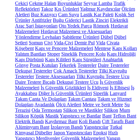
Çekici
Çekme Halatı
Boyunluklar
Seyyar Lamba
Trafik
Reflektörleri
Takoz
Kış Ürünleri
Yağmur Kaydırıcılar
Ölçüm
Aletleri
Buz Kazıyıcı
Cam Suyu
Lastik Kar Paleti
Kışlık Set
Ürünler
Antifrizler
Buğu Giderici
Lastik Zinciri
Elektrikli
Araç Şarj İstasyonları
Oto Yedek Parça
Römork
Hırdavat
Malzemeleri
Hırdavat Malzemesi ve Aksesuarları
Yönlendirme Levhaları
Sabitleme Ürünleri
Dübel
Dübel
Setleri
Somun
Çivi
Vida-Çivi
Demir Pul
Vida
Civata
Köşebent
Kapı ve Pencere Malzemeleri
Menteşe
Kapı Kolları
Yalıtım Bantları
Stoper
Sineklik
Pencere Kolu
Kapı Hidroliği
Kapı Dürbünü
Kapı Kilitleri
Kapı Sürgüleri
Anahtarlık
Gönye
Posta Kutuları
Tekerlek
Testereler
Daire Testereler
Dekupaj Testereler
Çok Amaçlı Testereler
Tilki Kuyruğu
Testereler
Testere Aksesuarları
Tilki Kuyruğu Testere Ucu
Daire Testere Bıçağı
Dekupaj Testere Ucu
İş Güvenlik
Malzemeleri
İş Güvenlik Gözlükleri
İş Eldiveni
İş Elbisesi
İş
Ayakkabısı
Diğer İş Güvenlik Ürünleri
Siperlik
Lanyard
Takım Çanta Ve Dolapları
Takım Çantası
Takım ve Hizmet
Dolapları
Avadanlık
Ölçü Aletleri
Metre ve Şerit Metre
Su
Terazisi
Oda Termostatı
Silikon ve Mastikler
Silikon
Mum
Silikon
Köpük
Mastik
Yapıştırıcı ve Bantlar
Bant
Teflon Bant
Elektrik Bandı
Kaydırmaz Bant
Koli Bandı
Çift Taraflı Bant
Alüminyum Bant
İzolasyon Bandı
Yapıştırıcılar
Tutkal
Kimyasal Dübeller
Japon Yapıştırıcıları
Epoksi
Hızlı
Yapıştırıcı
Merdivenler
Güvenlik Malzemeleri
Yangın