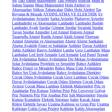
Şiş
Takı Yapım Malzemeleri
Takı Pensesi
Boncuk
Mum &
Sabun Yapımı
Mum Malzemeleri
Hobi Aletleri ve
Aksesuarları
Silikon Tabancaları
Diğer Hobi Aletleri
Taş
Boyama & Mozaik
AYDINLATMA VE ELEKTRİK
Ev
Aydınlatmaları
Avizeler
Sarkıt Avizeler
Plafonyer Avizeler
Lambaderler ve Aksesuarları
Lambader
Lambader Başlığı
Lambader Ayağı
Spotlar
Gömme Spotlar
Sıvaüstü Spotlar
Tavan Spotlar
Ampuller
Led Ampul
Halojen Ampul
Tasarruflu Ampul
Rustik Ampul
Akıllı Ampul
Floresan
Ampul
Abajurlar ve Aksesuarları
Abajur
Abajur Şapkaları
Abajur Ayaklığı
Fener ve Işıldaklar
Aplikler
Duvar Aplikleri
Tablo Aplikleri
Banyo Aplikleri
Lamba
Gece Lambaları
Masa
Lambaları
Led Şerit
Armatür
Led Armatür
Led Panel
Tezgah
Altı Aydınlatma
Bahçe Aydınlatma
Dış Mekan Aydınlatmalar
Solar Aydınlatma
Projektör ve Sensörler
Bahçe Aplikleri
Bahçe Feneri ve Meşaleler
Bahçe Masa Üstü Aydınlatma
Bahçe Set Üstü Aydınlatma
Bahçe Aydınlatma Direkleri
Çocuk Odası Aydınlatma
Çocuk Gece Lambası
Çocuk Odası
Duvar Aydınlatmaları
Çocuk Odası Abajuru
Çocuk Odası
Avizesi
Çocuk Masa Lambası
Elektrik Malzemeleri
Priz ve
Anahtarlar
Priz Kutusu
Telefon Prizi
Priz Çerçevesi
Golyat
Priz
Nümeris Priz
Priz
Anahtar Priz
Şalt Malzemeleri
Sigorta
Kutusu
Kontaktör
Elektrik Sigortası
Şalter
Kaçak Akım
Rölesi
Elektrik Sayacı
Uzatma Kablosu ve Grup Priz
Uzatma
Kabloları
Çoklu Grup Prizleri
Kablolar
Kablo Aksesuarları