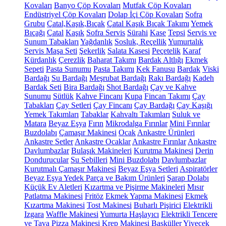
Kovaları
Banyo Çöp Kovaları
Mutfak Çöp Kovaları
Endüstriyel Çöp Kovaları
Dolap İçi Çöp Kovaları
Sofra
Grubu
Çatal,Kaşık,Bıçak
Çatal Kaşık Bıçak Takımı
Yemek
Bıçağı
Çatal
Kaşık
Sofra Servis
Sürahi
Kase
Tepsi
Servis ve
Sunum Tabakları
Yağdanlık
Sosluk, Reçellik
Yumurtalık
Servis Maşa Seti
Şekerlik
Salata Kasesi
Peçetelik
Karaf
Kürdanlık
Çerezlik
Baharat Takımı
Bardak Altlığı
Ekmek
Sepeti
Pasta Sunumu
Pasta Takımı
Kek Fanusu
Bardak
Viski
Bardağı
Su Bardağı
Meşrubat Bardağı
Rakı Bardağı
Kadeh
Bardak Seti
Bira Bardağı
Shot Bardağı
Çay ve Kahve
Sunumu
Sütlük
Kahve Fincanı
Kupa
Fincan Takımı
Çay
Tabakları
Çay Setleri
Çay Fincanı
Çay Bardağı
Çay Kaşığı
Yemek Takımları
Tabaklar
Kahvaltı Takımları
Suluk ve
Matara
Beyaz Eşya
Fırın
Mikrodalga Fırınlar
Mini Fırınlar
Buzdolabı
Çamaşır Makinesi
Ocak
Ankastre Ürünleri
Ankastre Setler
Ankastre Ocaklar
Ankastre Fırınlar
Ankastre
Davlumbazlar
Bulaşık Makineleri
Kurutma Makinesi
Derin
Dondurucular
Su Sebilleri
Mini Buzdolabı
Davlumbazlar
Kurutmalı Çamaşır Makinesi
Beyaz Eşya Setleri
Aspiratörler
Beyaz Eşya Yedek Parça ve Bakım Ürünleri
Şarap Dolabı
Küçük Ev Aletleri
Kızartma ve Pişirme Makineleri
Mısır
Patlatma Makinesi
Fritöz
Ekmek Yapma Makinesi
Ekmek
Kızartma Makinesi
Tost Makinesi
Buharlı Pişirici
Elektrikli
Izgara
Waffle Makinesi
Yumurta Haşlayıcı
Elektrikli Tencere
ve Tava
Pizza Makinesi
Krep Makinesi
Basküller
Yiyecek