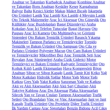
Anahtar ve Takımları
Kurbağcık Anahtarı
Kombine Anahtar
ve Takımları
Boru Anahtarı
Keskiler
Keser
Kargaburun
Balyoz
Balta
Kesici Aletler
Makas
Maket Bıçağı
Iskarpela
Oto Ürünleri
Lastik
Yaz Lastiği
Kış Lastiği
4 Mevsim Lastik
Oto Teknik Malzemeler
Araç İçi Aksesuar
Oto Güneşlik
Oto
Küllükler
Araç Buzdolapları
Bagaj Düzenleyici
Araba
Kokuları
Araç İçi Telefon Tutucular
Bagaj Havuzu
Oto
Paspası
Araç İçi Kamera
Oto Multimedya ve Görüntü
Sistemleri
Oto Bakım Temizlik Ürünleri
Basınçlı Yıkama
Makineleri
Tampon Parlatıcı ve Temizleyiciler
Torpido
Temizlik ve Bakım Ürünleri
Oto Şampuan
Oto Cila ve
Parlatıcı Ürünleri
Polyester Macun
Oto Cam Bakım Ürünleri
ve Temizleyiciler
Mikrofiber Bez
Araç Temizlik Seti
Araç
Boyaları
Araç Süpürgeleri
Araba Çizik Giderici
Motor
Temizleyici ve Bakım Ürünleri
Radyatör Temizleyiciler
Oto
Koltuk Kılıfı
Lastik Ekipmanları
Hava Kompresörü
Bijon
Anahtarı
Sibop ve Sibop Kapağı
Lastik Tamir Kiti
Kriko
Yağ
Motor Katkıları
Hidrolik Yağlar
Motor Yağı
Motor Yağı
Katkısı
Gres Yağı
Yakıt Katkısı
Şanzıman Yağı ve Katkısı
Akü ve Akü Aksesuarları
Akü
Akü Şarj Cihazları
Akü
Takviye Kablosu
Araç Dış Aksesuar
Plaka Aksesuarları
Silecek
Yan ve Tavan Çıtaları
Tampon Aksesuarları
Trafik
Setleri
Oto Brandaları
Vinç ve Vinç Aksesuarları
Jant ve Jant
Kapağı
Trafik Ürünleri
Oto Projektör
Diğer Trafik Ürünleri
İlk Yardım Çantası
Araç Sigortaları
Benzin Bidonu
Acil Çıkış