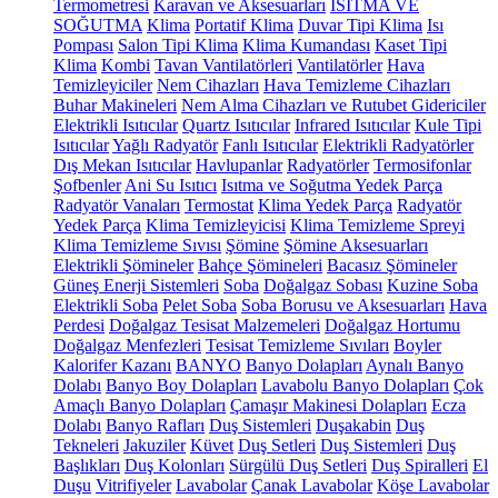
Termometresi
Karavan ve Aksesuarları
ISITMA VE
SOĞUTMA
Klima
Portatif Klima
Duvar Tipi Klima
Isı
Pompası
Salon Tipi Klima
Klima Kumandası
Kaset Tipi
Klima
Kombi
Tavan Vantilatörleri
Vantilatörler
Hava
Temizleyiciler
Nem Cihazları
Hava Temizleme Cihazları
Buhar Makineleri
Nem Alma Cihazları ve Rutubet Gidericiler
Elektrikli Isıtıcılar
Quartz Isıtıcılar
Infrared Isıtıcılar
Kule Tipi
Isıtıcılar
Yağlı Radyatör
Fanlı Isıtıcılar
Elektrikli Radyatörler
Dış Mekan Isıtıcılar
Havlupanlar
Radyatörler
Termosifonlar
Şofbenler
Ani Su Isıtıcı
Isıtma ve Soğutma Yedek Parça
Radyatör Vanaları
Termostat
Klima Yedek Parça
Radyatör
Yedek Parça
Klima Temizleyicisi
Klima Temizleme Spreyi
Klima Temizleme Sıvısı
Şömine
Şömine Aksesuarları
Elektrikli Şömineler
Bahçe Şömineleri
Bacasız Şömineler
Güneş Enerji Sistemleri
Soba
Doğalgaz Sobası
Kuzine Soba
Elektrikli Soba
Pelet Soba
Soba Borusu ve Aksesuarları
Hava
Perdesi
Doğalgaz Tesisat Malzemeleri
Doğalgaz Hortumu
Doğalgaz Menfezleri
Tesisat Temizleme Sıvıları
Boyler
Kalorifer Kazanı
BANYO
Banyo Dolapları
Aynalı Banyo
Dolabı
Banyo Boy Dolapları
Lavabolu Banyo Dolapları
Çok
Amaçlı Banyo Dolapları
Çamaşır Makinesi Dolapları
Ecza
Dolabı
Banyo Rafları
Duş Sistemleri
Duşakabin
Duş
Tekneleri
Jakuziler
Küvet
Duş Setleri
Duş Sistemleri
Duş
Başlıkları
Duş Kolonları
Sürgülü Duş Setleri
Duş Spiralleri
El
Duşu
Vitrifiyeler
Lavabolar
Çanak Lavabolar
Köşe Lavabolar