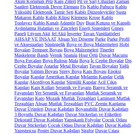
Akım Korumalı Priz
Kapı Zilleri
Pil ve Şarj Cihazları
Zaman
Saatleri
Elektronik Devre Elemanı
Fiş
Kablo Pabucu
Kablo
Yüksüğü
Elektronik Tamir Seti
Kablo Düzenleyiciler
Susta
Makaron Kablo
Kablo Klipsi
Klemens
Kroşe
Kablo
Toplayıcı
Kablo Kanalı
Adaptör
Duy
Buat Kutusu ve Kapağı
Aydınlatma Halatları ve Zincirleri
Enerji Sistemleri
Güneş
Paneli
Lityum Akü
Jel Akü
İnverter
Tavan Vantilatörleri
AHŞAP VE İNŞAAT
Ahşap Yer Döşeme
Parke
Parke Profil
ve Aksesuarları
Süpürgelik
Boya ve Boya Malzemeleri
Hobi
Boyaları
Tempare Boyası
Boya Malzemeleri
Tinerler
Maskeleme Bandı
Vernik
Spatula
Hışır Örtü
Duvar Macunu
Boya Fırçaları
Boya Rulosu
Mala
Boya
İç Cephe Boyalar
Dış
Cephe Boyalar
Astarlar
Metal Boyaları
Tavan Boyaları
Yağlı
Boyalar
Yalıtım Boyası
Sprey Boya
Kapı Boyası
Epoksi
Boyalar
Kapılar
Amerikan Kapılar
Melamin Kapılar
Çelik
Kapılar
Akordiyon Kapılar
Sürgülü Kapılar
Acil Çıkış
Kapıları
Kapı Kolları
Seramik ve Fayans
Banyo Seramik ve
Fayansları
Yer Seramik ve Fayansları
Mutfak Seramik ve
Fayansları
Karo
Mozaik
Mutfak Tezgahları
Laminant Mutfak
Tezgahları
Ahşap Mutfak Tezgahları
PVC Zemin Kaplama
Duvar Ürünleri
Duvar Kağıtları
Boyanabilir Duvar Kağıtları
3 Boyutlu Duvar Kağıtları
Duvar Stickerları ve Etiketleri
Dekoratif Duvar Kağıtları
Yapışkanlı Folyolar
Çocuk Odası
Duvar Stickerları
Çocuk Odası Duvar Kağıtları
Duvar Kağıdı
Yapıştırıcısı
Poster Duvar Kağıtları
Strafor
Duvar Çıtası