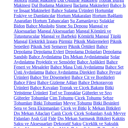
Motoru
Hasat Makinesi
Dal Öğütme Makinesi
Toprak Burgu
Makinesi
Dal Budama Makinesi
İlaçlama Makineleri
Bahçe İş
ve İnşaat Makineleri
Bahçe Sulama Ürünleri
Hortumlar
Fıskiye ve Damlatıcılar
Hortum Makaraları
Hortum Bağlantı
Aparatları
Hortum Tabancaları
Su Zamanlayıcı
Sulaklar
Bidon
Bahçe Musluğu
Şişme Su Deposu
Mangal ve
Aksesuarları
Mangal Aksesuarları
Mangal Kömürü ve
Tutuşturucular
Mangal ve Barbekü
Kömürlü Mangal
Tüplü
Mangal
Elektrikli Izgara
Pürmüz
Piknik Malzemeleri
Piknik
Sepetleri
Piknik Seti
Semaver
Piknik Örtüleri
Bahçe
Depolama
Depolama Evleri
Depolama Dolapları
Depolama
Sandığı
Bahçe Aydınlatma
Dış Mekan Aydınlatmalar
Solar
Aydınlatma
Projektör ve Sensörler
Bahçe Aplikleri
Bahçe
Feneri ve Meşaleler
Bahçe Masa Üstü Aydınlatma
Bahçe Set
Üstü Aydınlatma
Bahçe Aydınlatma Direkleri
Bahçe Peyzaj
Ürünleri
Bahçe Yer Döşemeleri
Bahçe Çit ve Bordürleri
Bahçe Filesi
Bahçe Gizleme Ağları
Bahçe Dekorasyon
Ürünleri
Bahçe Kovaları
Toprak ve Çiçek Bakımı
Bitki
Yetiştirme Ürünleri
Torf ve Topraklar
Gübreler ve Sıvı
Gübreler
Tohumlar
Çim Tohumu
Çiçek Tohumu
Sebze
Tohumları
Bitki Tohumları
Meyve Tohumu
Bitki Besinleri
Sera ve Sera Ekipmanları
Çiçek ve Bitki
İç Mekan Bitkileri
Dış Mekan Ağaçları
Canlı Çiçek
Çiçek Soğanları
Aşılı Meyve
Fidanları
Aşılı Gül
Fide
Dış Mekan Sarmaşık Bitkileri
Kaktüs
Saksı ve Aksesuarları
Dekoratif Saksı
Çiçeklik ve Saksılık