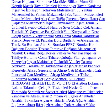
Duvar Kaplama
Silikon ve Mastikler
Silikon
Mum Silikon
Köpük
Mastik
Tavan Ürünleri
Kartonpiyer
Tavan Kaplama
İnşaat ve İzolasyon
İzolasyon Malzemeleri
Su Yalıtım
Malzemeleri
Isı Yalıtım Malzemeleri
Ses Yalıtım Malzemeleri
İnşaat Malzemeleri
Alçı
Cam Tuğla
Çimento
Beton Harcı
Çatı
Kaplama Malzemeleri
İnşaat Kimyasalları
İnşaat Temizlik
Ürünleri
Lavabo Çözücü
Harç ve Sıva Çözücü
Çok Amaçlı
Temizlik
Yağlayıcı ve Pas Çözücü
Yapı Kimyasalları
Derz
Dolgu
Seramik Yapıştırıcılar
Sıvı Conta
Strafor Yapıştırılar
Plastik Boru ve Ek Parçalar
Boru Bağlantı ve Aksesuarları
Temiz Su Boruları
Atık Su Boruları
PPRC Borular
Kombi
Bağlantı Boruları
Tesisat Tamir ve Bağlantı Malzemeleri
Musluk Uzatma
Regülatörler
Valfler ve Vanalar
Nipeller
Tahliye Hortumu
Conta
Taharet Çubuğu
Fittings
Tıpalar ve
Süzgeçler
İnşaat Makineleri
Elektrikli Vinçler
Taşıma
Arabaları
Caraskallar
Havlupanlar
Ahşaplar
Masif Paneller
Keresteler
Ahşap Seperatörler
Ahşap Çatı Malzemeleri
Çatı
Penceresi
Çatı Merdiveni
Ahşap Merdivenler
Trabzan
Sundurma
Menfezler
Banyo Menfezi
Su Deposu
HIRDAVAT EL ALETLERİ VE OTO
El Aletleri
Lokma ve
Lokma Takımları
Çekiç
El Testereleri
Kesici Grubu
Pense
Tornavida
Seramik ve Sıvacı Aletleri
Mengene ve İşkenceler
Zımbalar ve Aksesuarları
Zımpara ve Eğeler
Anahtarlar
Anahtar Takımları
Alyan Anahtarları
Açık Ağız Anahtar
İngiliz Anahtarı
İki Ağızlı Anahtar
Tork Anahtarı
Yıldız