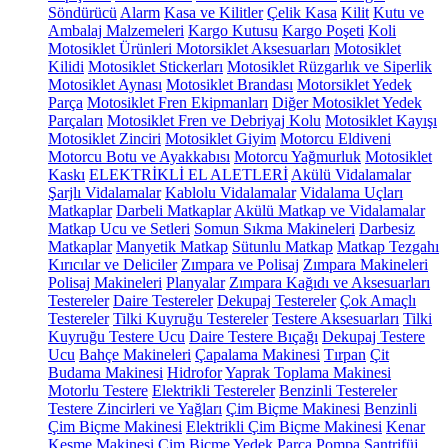
Söndürücü
Alarm
Kasa ve Kilitler
Çelik Kasa
Kilit
Kutu ve
Ambalaj Malzemeleri
Kargo Kutusu
Kargo Poşeti
Koli
Motosiklet Ürünleri
Motorsiklet Aksesuarları
Motosiklet
Kilidi
Motosiklet Stickerları
Motosiklet Rüzgarlık ve Siperlik
Motosiklet Aynası
Motosiklet Brandası
Motorsiklet Yedek
Parça
Motosiklet Fren Ekipmanları
Diğer Motosiklet Yedek
Parçaları
Motosiklet Fren ve Debriyaj Kolu
Motosiklet Kayışı
Motosiklet Zinciri
Motosiklet Giyim
Motorcu Eldiveni
Motorcu Botu ve Ayakkabısı
Motorcu Yağmurluk
Motosiklet
Kaskı
ELEKTRİKLİ EL ALETLERİ
Akülü Vidalamalar
Şarjlı Vidalamalar
Kablolu Vidalamalar
Vidalama Uçları
Matkaplar
Darbeli Matkaplar
Akülü Matkap ve Vidalamalar
Matkap Ucu ve Setleri
Somun Sıkma Makineleri
Darbesiz
Matkaplar
Manyetik Matkap
Sütunlu Matkap
Matkap Tezgahı
Kırıcılar ve Deliciler
Zımpara ve Polisaj
Zımpara Makineleri
Polisaj Makineleri
Planyalar
Zımpara Kağıdı ve Aksesuarları
Testereler
Daire Testereler
Dekupaj Testereler
Çok Amaçlı
Testereler
Tilki Kuyruğu Testereler
Testere Aksesuarları
Tilki
Kuyruğu Testere Ucu
Daire Testere Bıçağı
Dekupaj Testere
Ucu
Bahçe Makineleri
Çapalama Makinesi
Tırpan
Çit
Budama Makinesi
Hidrofor
Yaprak Toplama Makinesi
Motorlu Testere
Elektrikli Testereler
Benzinli Testereler
Testere Zincirleri ve Yağları
Çim Biçme Makinesi
Benzinli
Çim Biçme Makinesi
Elektrikli Çim Biçme Makinesi
Kenar
Kesme Makinesi
Çim Biçme Yedek Parça
Pompa
Santrifüj