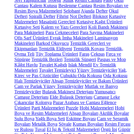
Sıvı Yapıştırıcılar
Tebeşir
Suluk
Resim Çantası
Pano
Okul
Çantası
Kalem Kutusu
Beslenme Çantası
Resim Boyaları ve
Resim Boya Malzemeleri
Selobant
Ajanda
Defter
Okul
Defteri
Spiralli Defter
Fihrist
Not Defteri
Bloknot
Kırtasiye
Malzemeleri
Masaüstü Gereçleri
Kırtasiye Kağıt Ürünleri
Kırtasiye Seti
Kalem ve Yazı Gereçleri
Koli Bandı Makinesi
Para Makineleri
Para Çekmeceleri
Para Sayma Makineleri
Ofis Sarf Ürünleri
Evrak İmha Makineleri
Laminasyon
Makineleri
Barkod Okuyucu
Temizlik Gereçleri ve
Ekipmanları
Temizlik Eldiveni
Temizlik Kovası
Temizlik,
Ovma Teli
Tüy Toplama Ürünleri
Faraş
Çekpas
Fırça ve
Süpürge
Temizlik Bezleri
Temizlik Süngeri
Paspas ve Mop
Kâğıt Havlu
Tuvalet Kağıdı
Islak Mendil
Ev Temizlik
Malzemeleri
Tuvalet Temizleyici
Yüzey Temizleyiciler
Yağ,
Kireç ve Pas Çözücüler
Çubuklu Oda Kokusu
Oda Kokusu
Halı Temizleyiciler
Ahşap Temizleyiciler ve Bakım Ürünleri
Cam ve Parlak Yüzey Temizleyiciler
Mutfak ve Banyo
Temizleyiciler
Bulaşık Makinesi Deterjanı
Yumuşatıcı
Çamaşır Deterjanı
Elde Bulaşık Deterjanı
Çamaşır Leke
Çıkarıcılar
Kolonya
Pazar Arabası ve Çantası
Eğlence
Ürünleri
Parti Malzemeleri
Puzzle
Hobi Malzemeleri
Hobi
Boya ve Resim Malzemeleri
Ahşap Boyaları
Akrilik Boyalar
Sulu Boya
Yağlı Boya Seti
Eskitme Boyası
Cam ve Seramik
Boyaları
Metalik Boya
Şövale
Kumaş Boyaları
Resim Fırçası
ve Rulosu
Tuval
El İşi & Tekstil Malzemeleri
Örgü İpi
Güpür