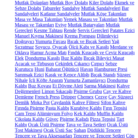
Mutfak Dolapları
Mutfak Boy Dolabı
Kiler Dolabı
Ekmek ve
Sebze Dolabı
Tabureler
Sandalye
Mutfak Sandalyeleri
Bar
Sandalyeleri
Katlanır Sandalyeler
Mutfak Köşe Takımları
Masa ve Masa Takımları
Yemek Masası ve Takımları
Mutfak
Masası ve Takımları
Eviye
Mutfak Bataryaları
Mutfak
Gereçleri
Kesme Tahtası
Rende
Servis Gereçleri
Patates Ezici
Manuel Kıyma Makinesi
Krema Pompası
Dilimleyici
Doğrayıcı
Yumurta Fırçası
Bıçak ve Bıçak Setleri
Yağ
Sıçratmaz
Soyucu, Oyacak
Ölçü Kabı ve Kaşığı
Merdane ve
Oklava
Hamur Açma Matı
Fındık Kıracağı ve Ceviz Kıracağı
Elek
Dondurma Kaşığı
Buz Kalıbı
Bıçak Bileyici Masat
Açacak ve Tirbuşon
Çekirdek Çıkarıcı
Çırpıcı
Sebze
Kurutucu
Huni
Baharat Öğütücü
Havan
Hamburger Presi
Sarımsak Ezici
Kaşık ve Kepçe Altlığı
Bıçak Standı
Süzgeç
Nihale
İçli Köfte Aparatı
Yumurta Zamanlayıcı
Dondurma
Kalıbı
Buz Kovası
Et Dövme Aleti
Sarma Makinesi
Kahve
Değirmenleri
Limon Sıkacağı
Pişirme Grubu
Çay ve Kahve
Demleme
French Press
Dripper
Chemex
Cezve
Çay Süzgeci
Demlik
Moka Pot
Çaydanlık
Kahve Filtresi
Sifon Kahve
Fırında Pişirme
Pasta Kalıbı
Kurabiye Kalıbı
Fırın Tepsisi
Cam Tepsi
Alüminyum Folyo
Kek Kalıbı
Muffin Kalıbı
Çikolata Kalıbı
Güveç
Pişirme Kağıdı
Pizza Tepsisi
Tart
Kalıbı
Ocak Üstü Pişirme
Tava ve Tava Setleri
Ocak Üstü
Tost Makinesi
Ocak Üstü Sac
Sahan
Düdüklü Tencere
Tencere ve Tava Aksesuarları
Tencere ve Tencere Setleri
Çöp