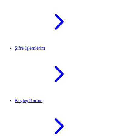
Şifre İşlemlerim
Koçtaş Kartım