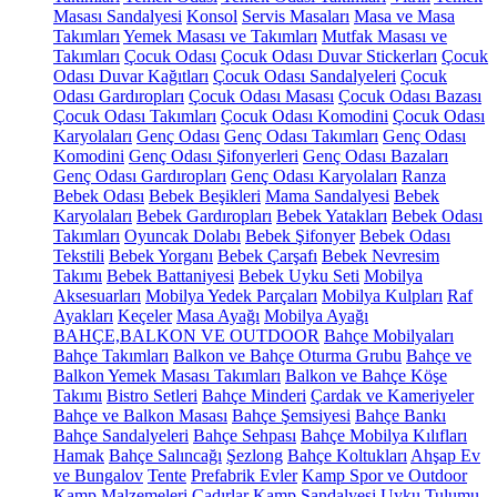
Masası Sandalyesi
Konsol
Servis Masaları
Masa ve Masa
Takımları
Yemek Masası ve Takımları
Mutfak Masası ve
Takımları
Çocuk Odası
Çocuk Odası Duvar Stickerları
Çocuk
Odası Duvar Kağıtları
Çocuk Odası Sandalyeleri
Çocuk
Odası Gardıropları
Çocuk Odası Masası
Çocuk Odası Bazası
Çocuk Odası Takımları
Çocuk Odası Komodini
Çocuk Odası
Karyolaları
Genç Odası
Genç Odası Takımları
Genç Odası
Komodini
Genç Odası Şifonyerleri
Genç Odası Bazaları
Genç Odası Gardıropları
Genç Odası Karyolaları
Ranza
Bebek Odası
Bebek Beşikleri
Mama Sandalyesi
Bebek
Karyolaları
Bebek Gardıropları
Bebek Yatakları
Bebek Odası
Takımları
Oyuncak Dolabı
Bebek Şifonyer
Bebek Odası
Tekstili
Bebek Yorganı
Bebek Çarşafı
Bebek Nevresim
Takımı
Bebek Battaniyesi
Bebek Uyku Seti
Mobilya
Aksesuarları
Mobilya Yedek Parçaları
Mobilya Kulpları
Raf
Ayakları
Keçeler
Masa Ayağı
Mobilya Ayağı
BAHÇE,BALKON VE OUTDOOR
Bahçe Mobilyaları
Bahçe Takımları
Balkon ve Bahçe Oturma Grubu
Bahçe ve
Balkon Yemek Masası Takımları
Balkon ve Bahçe Köşe
Takımı
Bistro Setleri
Bahçe Minderi
Çardak ve Kameriyeler
Bahçe ve Balkon Masası
Bahçe Şemsiyesi
Bahçe Bankı
Bahçe Sandalyeleri
Bahçe Sehpası
Bahçe Mobilya Kılıfları
Hamak
Bahçe Salıncağı
Şezlong
Bahçe Koltukları
Ahşap Ev
ve Bungalov
Tente
Prefabrik Evler
Kamp Spor ve Outdoor
Kamp Malzemeleri
Çadırlar
Kamp Sandalyesi
Uyku Tulumu