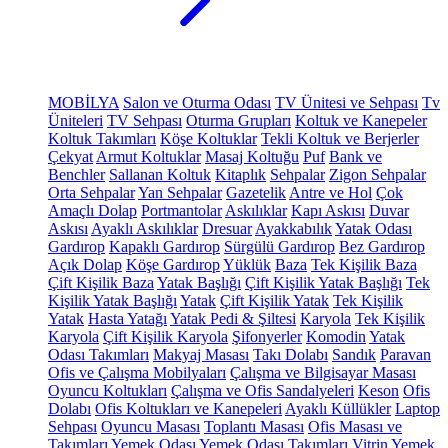
MOBİLYA
Salon ve Oturma Odası
TV Ünitesi ve Sehpası
Tv
Üniteleri
TV Sehpası
Oturma Grupları
Koltuk ve Kanepeler
Koltuk Takımları
Köşe Koltuklar
Tekli Koltuk ve Berjerler
Çekyat
Armut Koltuklar
Masaj Koltuğu
Puf
Bank ve
Benchler
Sallanan Koltuk
Kitaplık
Sehpalar
Zigon Sehpalar
Orta Sehpalar
Yan Sehpalar
Gazetelik
Antre ve Hol
Çok
Amaçlı Dolap
Portmantolar
Askılıklar
Kapı Askısı
Duvar
Askısı
Ayaklı Askılıklar
Dresuar
Ayakkabılık
Yatak Odası
Gardırop
Kapaklı Gardırop
Sürgülü Gardırop
Bez Gardırop
Açık Dolap
Köşe Gardırop
Yüklük
Baza
Tek Kişilik Baza
Çift Kişilik Baza
Yatak Başlığı
Çift Kişilik Yatak Başlığı
Tek
Kişilik Yatak Başlığı
Yatak
Çift Kişilik Yatak
Tek Kişilik
Yatak
Hasta Yatağı
Yatak Pedi & Şiltesi
Karyola
Tek Kişilik
Karyola
Çift Kişilik Karyola
Şifonyerler
Komodin
Yatak
Odası Takımları
Makyaj Masası
Takı Dolabı
Sandık
Paravan
Ofis ve Çalışma Mobilyaları
Çalışma ve Bilgisayar Masası
Oyuncu Koltukları
Çalışma ve Ofis Sandalyeleri
Keson
Ofis
Dolabı
Ofis Koltukları ve Kanepeleri
Ayaklı Küllükler
Laptop
Sehpası
Oyuncu Masası
Toplantı Masası
Ofis Masası ve
Takımları
Yemek Odası
Yemek Odası Takımları
Vitrin
Yemek