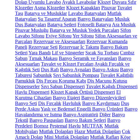
Dolap Uyumlu Lavabo
Ayaklı Lavabolar
Klozet
Duvara Sıfır
Klozetler
Asma Klozetler
Klozet Kapakları
Pisuvar
Tuvalet
Taşı
Batarya ve Musluklar
Lavabo Bataryaları
Mutfak
Bataryaları
Su Tasarruf Aparatı
Banyo Bataryaları
Musluk
Duş Bataryaları
Batarya Setleri
Fotoselli Batarya
Ara Musluk
Pisuvar Musluğu
Batarya ve Musluk Yedek Parçaları
Sifon
Lavabo Sifonu
Eviye Sifonu
Yer Sifonu
Sifon Aksesuarları ve
Parçaları
Rezervuar ve Aksesuarları
Rezervuar Kumanda
Paneli
Rezervuar Seti
Rezervuar İç Takımı
Banyo Bakım
Setleri
Yara Bandı
Lif ve Süngerler
Sıcak Su Torbası
Cımbız
Sabun
Tırnak Makası
Banyo Seramik ve Fayansları
Banyo
Aksesuarları
Tuvalet ve Klozet Fırçaları
Ayaklı Fırçalık ve
Kağıtlık Seti
Duş Rafı
Banyo Aynaları
Banyo Askısı
Banyo
Taburesi
Sabunluk
Sıvı Sabunluk Pompası
Tuvalet Kağıtlığı
Pamukluk
Diş Fırçası Koruma Kabı
Diş Macunu Kutusu
Dispenserler
Sıvı Sabun Dispenseri
Tuvalet Kağıdı Dispenseri
Havlu Dispenseri
Klozet Kapak Örtüsü Dispenseri
El
Kurutma Cihazları
Banyo Etajeri
Banyo Düzenleyicileri
Banyo Seti
Diş Fırçalık
Havluluk
Banyo Kaydırmazı
Duş
Perde Askısı
Yaşlı ve Bedensel Engelli Banyo Ürünleri
Banyo
Havalandırma ve Isıtma
Banyo Aspiratörü
Diğer
Banyo
Tekstil
Banyo Paspasları
Banyo Bakım Setleri
Banyo
Perdeleri
Bornoz
Peştemal
Havlu
MUTFAK
Mutfak
Mobilyaları
Mutfak Dolapları
Hazır Mutfak Dolapları
Çok
Amaçlı Dolap
Mini Mutfak Dolapları
Mutfak Rafları
Köşe