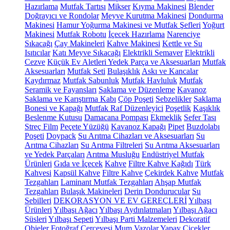
Hazırlama
Mutfak Tartısı
Mikser
Kıyma Makinesi
Blender
Doğrayıcı ve Rondolar
Meyve Kurutma Makinesi
Dondurma
Makinesi
Hamur Yoğurma Makinesi ve Mutfak Şefleri
Yoğurt
Makinesi
Mutfak Robotu
İçecek Hazırlama
Narenciye
Sıkacağı
Çay Makineleri
Kahve Makinesi
Kettle ve Su
Isıtıcılar
Katı Meyve Sıkacağı
Elektrikli Semaver
Elektrikli
Cezve
Küçük Ev Aletleri Yedek Parça ve Aksesuarları
Mutfak
Aksesuarları
Mutfak Seti
Bulaşıklık
Askı ve Kancalar
Kaydırmaz
Mutfak Sabunluk
Mutfak Havluluk
Mutfak
Seramik ve Fayansları
Saklama ve Düzenleme
Kavanoz
Saklama ve Karıştırma Kabı
Çöp Poşeti
Sebzelikler
Saklama
Bonesi ve Kapağı
Mutfak Raf Düzenleyici
Poşetlik
Kaşıklık
Beslenme Kutusu
Damacana Pompası
Ekmeklik
Sefer Tası
Streç Film
Peçete Yüzüğü
Kavanoz Kapağı
Pipet
Buzdolabı
Poşeti
Doypack
Su Arıtma Cihazları ve Aksesuarları
Su
Arıtma Cihazları
Su Arıtma Filtreleri
Su Arıtma Aksesuarları
ve Yedek Parçaları
Arıtma Musluğu
Endüstriyel Mutfak
Ürünleri
Gıda ve İçecek
Kahve
Filtre Kahve Kağıdı
Türk
Kahvesi
Kapsül Kahve
Filtre Kahve
Çekirdek Kahve
Mutfak
Tezgahları
Laminant Mutfak Tezgahları
Ahşap Mutfak
Tezgahları
Bulaşık Makineleri
Derin Dondurucular
Su
Sebilleri
DEKORASYON VE EV GEREÇLERİ
Yılbaşı
Ürünleri
Yılbaşı Ağacı
Yılbaşı Aydınlatmaları
Yılbaşı Ağacı
Süsleri
Yılbaşı Sepeti
Yılbaşı Parti Malzemeleri
Dekoratif
Objeler
Fotoğraf Çerçevesi
Mum
Vazolar
Yapay Çiçekler