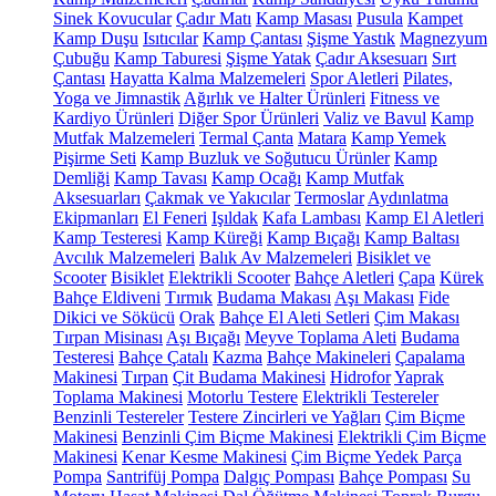
Sinek Kovucular
Çadır Matı
Kamp Masası
Pusula
Kampet
Kamp Duşu
Isıtıcılar
Kamp Çantası
Şişme Yastık
Magnezyum
Çubuğu
Kamp Taburesi
Şişme Yatak
Çadır Aksesuarı
Sırt
Çantası
Hayatta Kalma Malzemeleri
Spor Aletleri
Pilates,
Yoga ve Jimnastik
Ağırlık ve Halter Ürünleri
Fitness ve
Kardiyo Ürünleri
Diğer Spor Ürünleri
Valiz ve Bavul
Kamp
Mutfak Malzemeleri
Termal Çanta
Matara
Kamp Yemek
Pişirme Seti
Kamp Buzluk ve Soğutucu Ürünler
Kamp
Demliği
Kamp Tavası
Kamp Ocağı
Kamp Mutfak
Aksesuarları
Çakmak ve Yakıcılar
Termoslar
Aydınlatma
Ekipmanları
El Feneri
Işıldak
Kafa Lambası
Kamp El Aletleri
Kamp Testeresi
Kamp Küreği
Kamp Bıçağı
Kamp Baltası
Avcılık Malzemeleri
Balık Av Malzemeleri
Bisiklet ve
Scooter
Bisiklet
Elektrikli Scooter
Bahçe Aletleri
Çapa
Kürek
Bahçe Eldiveni
Tırmık
Budama Makası
Aşı Makası
Fide
Dikici ve Sökücü
Orak
Bahçe El Aleti Setleri
Çim Makası
Tırpan Misinası
Aşı Bıçağı
Meyve Toplama Aleti
Budama
Testeresi
Bahçe Çatalı
Kazma
Bahçe Makineleri
Çapalama
Makinesi
Tırpan
Çit Budama Makinesi
Hidrofor
Yaprak
Toplama Makinesi
Motorlu Testere
Elektrikli Testereler
Benzinli Testereler
Testere Zincirleri ve Yağları
Çim Biçme
Makinesi
Benzinli Çim Biçme Makinesi
Elektrikli Çim Biçme
Makinesi
Kenar Kesme Makinesi
Çim Biçme Yedek Parça
Pompa
Santrifüj Pompa
Dalgıç Pompası
Bahçe Pompası
Su