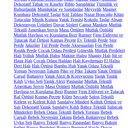
Dekoratif Tabak ve Kaseler
Biblo
Şaraplıklar
Tütsülük ve
Buhurdanlık
Mumluklar ve Şamdanlar
Meyvelik
Magnet
Kumbara
Dekoratif Taşlar
Kül Tablası
Nazar Boncuğu
Kitap
Tutucular
Müzik Kutusu
Yatak Tepsisi
Kokulu Taşlar
Ahşap
Dekorasyon Ürünleri
Duvar Süsleri
Cansız Manken
Mutfak
Tekstili
Amerikan Servis
Masa Örtüleri
Mutfak Önlüğü
Mutfak Havlusu ve Kurulama Bezi
Runner
Fırın Eldiveni ve
Tutacak
Raf Örtüsü
Kumaş Peçete
Ev Tekstili
Perde
Stor
Perde
Jaluziler
Tül Perde
Perde Aksesuarları
Fon Perde
Rustik Perde
Çocuk Odası Perdesi
Güneşlik
Mutfak Perdeleri
Halı
Yolluk
Mutfak Halısı
Makine Halısı
Shaggy Halı
Jüt ve
Hasır Halı
Çocuk Odası Halıları
Halı Kaydırmazı
El Halısı
Deri Halı
Halı Örtüsü
Bambu Halı
Yatak Odası Tekstili
Yorgan
Nevresim Takımı
Pike ve Pike Takımı
Yatak Örtüsü
Çarşaf
Battaniye
Yatak Alezi & Koruyucusu
Yastık
Yastık
Kılıfı
Uyku Seti
Yastık Alezi
Paspaslar
Mutfak Tekstili
Amerikan Servis
Masa Örtüleri
Mutfak Önlüğü
Mutfak
Havlusu ve Kurulama Bezi
Runner
Fırın Eldiveni ve Tutacak
Raf Örtüsü
Kumaş Peçete
Kilim
Seccade
Salon Tekstili
Kırlent ve Kırlent Kılıfı
Sandalye Minderi
Koltuk Örtüsü ve
Şalı
Dekoratif Yastık
Sandalye Kılıfı
Bahçe Tekstili
Salıncak
Minderleri
Bebek Odası Tekstili
Bebek Yorganı
Bebek
Çarşafı
Bebek Nevresim Takımı
Bebek Battaniyesi
Bebek
Uyku Seti
Banyo Tekstil
Banyo Paspasları
Banyo Bakım
Setleri
Banyo Perdeleri
Bornoz
Peştemal
Havlu
Duvar