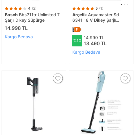
4
(2)
5
(1)
Bosch
Bbs711tr Unlimited 7
Arçelik
Aquamaster Sd
Şarjlı Dikey Süpürge
6341 18 V Dikey Şarjlı
Süpürge
14.998 TL
Kargo Bedava
14.990 TL
%10
13.490 TL
Kargo Bedava