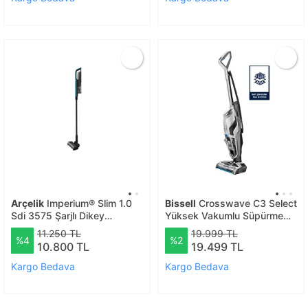
Arçelik
Imperium® Slim 1.0
Bissell
Crosswave C3 Select
Sdi 3575 Şarjlı Dikey
Yüksek Vakumlu Süpürme
Süpürge
Ve Silme Makinesi
11.250 TL
19.999 TL
%4
%2
10.800 TL
19.499 TL
Kargo Bedava
Kargo Bedava