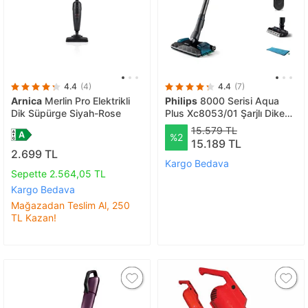
4.4
(4)
4.4
(7)
Arnica
Merlin Pro Elektrikli
Philips
8000 Serisi Aqua
Dik Süpürge Siyah-Rose
Plus Xc8053/01 Şarjlı Dikey
Süpürge
15.579 TL
%2
15.189 TL
2.699 TL
Kargo Bedava
Sepette 2.564,05 TL
Kargo Bedava
Mağazadan Teslim Al, 250
TL Kazan!