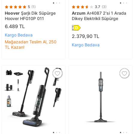
5
(1)
3.7
(3)
Hoover
Şarjlı Dik Süpürge
Arzum
Ar4087 2'si 1 Arada
Hoover HFG10P 011
Dikey Elektrikli Süpürge
6.489 TL
Kargo Bedava
2.379,90 TL
Mağazadan Teslim Al, 250
Kargo Bedava
TL Kazan!