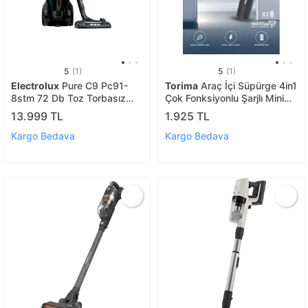
5
(1)
5
(1)
Electrolux
Pure C9 Pc91-
Torima
Araç İçi Süpürge 4in1
8stm 72 Db Toz Torbasız
Çok Fonksiyonlu Şarjlı Mini
Led Başlıklı Elektrikli
Ev Kullanımı İçin El Süpürgesi
13.999 TL
1.925 TL
Süpürge- 10 Yil Motor
Lt100 Siyah
Garantili
Kargo Bedava
Kargo Bedava