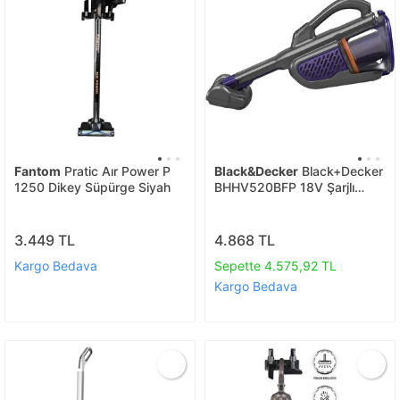
Fantom
Pratic Aır Power P
Black&Decker
Black+Decker
1250 Dikey Süpürge Siyah
BHHV520BFP 18V Şarjlı
Standard Girişli Pet
Uzayabilen Başlıklı El
Süpürgesi
3.449 TL
4.868 TL
Kargo Bedava
Sepette 4.575,92 TL
Kargo Bedava