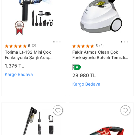
5
(2)
5
(2)
Torima Lt-132 Mini Çok
Fakir
Atmos Clean Çok
Fonksiyonlu Şarjlı Araç
Fonksiyonlu Buharlı Temizlik
Süpürgesi El Süpürgesi
Makinası-Buharlı Temizleyici
1.375 TL
Kargo Bedava
28.980 TL
Kargo Bedava