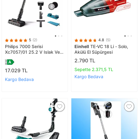
5
(2)
4.8
(5)
Philips 7000 Serisi
Einhell
TE-VC 18 Li - Solo,
Xc7057/01 25.2 V Islak Ve
Akülü El Süpürgesi
Kuru Dikey Şarjlı Süpürge
2.790 TL
Sepette 2.371,5 TL
17.029 TL
Kargo Bedava
Kargo Bedava