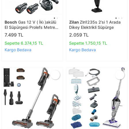
Bosch
Gas 12 V ( İki̇ )akülü
Zilan
Zln1235s 2’si 1 Arada
El Süpürgesi̇ Prolefs Metre
Dikey Elektrikli Süpürge
Hedi̇yeli̇
7.499 TL
2.059 TL
Sepette 6.374,15 TL
Sepette 1.750,15 TL
Kargo Bedava
Kargo Bedava