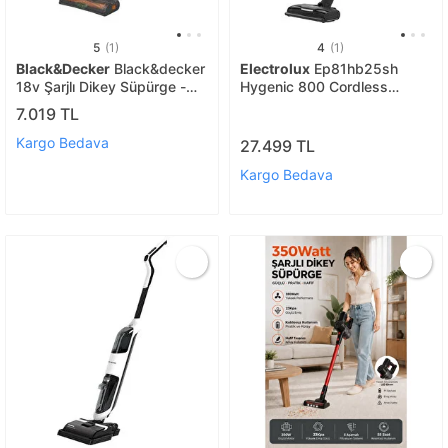
5
(1)
4
(1)
Black&Decker
Black&decker
Electrolux
Ep81hb25sh
18v Şarjlı Dikey Süpürge -
Hygenic 800 Cordless
Bhfea18d1-qw
Cleaner 25.2 V Dikey Şarjlı
7.019 TL
Süpürge
Kargo Bedava
27.499 TL
Kargo Bedava