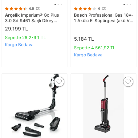
4.5
(2)
4
(2)
Arçelik
Imperium® Go Plus
Bosch
Professional Gas 18v-
3.0 Sd 9461 Şarjlı Dikey
1 Akülü El Süpürgesi (akü Ve
Süpürge
Şarj Cihazı Dahil Değildir) -
29.199 TL
06019c6200
Sepette 26.279,1 TL
5.184 TL
Kargo Bedava
Sepette 4.561,92 TL
Kargo Bedava