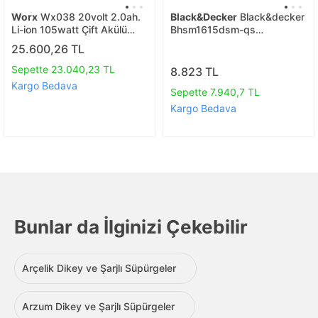
Worx
Wx038 20volt 2.0ah.
Black&Decker
Black&decker
Li-ion 105watt Çift Akülü
Bhsm1615dsm-qs
Kömürsüz Siklonik Sistem
Autoselect 1600 Watt Buharlı
25.600,26 TL
Şarjlı Dikey Süpürge
Süpürge
Sepette 23.040,23 TL
8.823 TL
Kargo Bedava
Sepette 7.940,7 TL
Kargo Bedava
Bunlar da İlginizi Çekebilir
Arçelik Dikey ve Şarjlı Süpürgeler
Arzum Dikey ve Şarjlı Süpürgeler