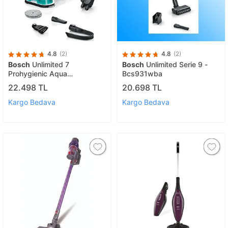
4.8
(2)
4.8
(2)
Bosch
Unlimited 7
Bosch
Unlimited Serie 9 -
Prohygienic Aqua
Bcs931wba
Bbs71hygtr Islak Kuru Dikey
22.498 TL
20.698 TL
Süpürge
Kargo Bedava
Kargo Bedava