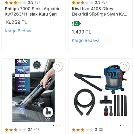
3.3
(3)
3.3
(3)
Philips
7000 Serisi Aquatrio
Kiwi
Kvc-4108 Dikey
Xw7263/11 Islak Kuru Şarjlı
Elektrikli Süpürge Siyah Kvc-
Dikey Süpürge
4108
16.259 TL
Kargo Bedava
1.499 TL
Kargo Bedava
3.1
(4)
3
(2)