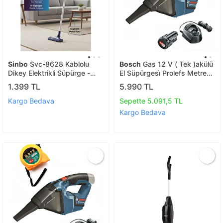
Sinbo
Svc-8628 Kablolu
Bosch
Gas 12 V ( Tek )akülü
Dikey Elektrikli Süpürge -
El Süpürgesi̇ Prolefs Metre
Mavi
Hedi̇yeli̇
1.399 TL
5.990 TL
Kargo Bedava
Sepette 5.091,5 TL
Kargo Bedava