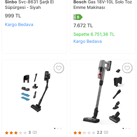
Sinbo
Svc-8631 Şarjlı El
Bosch
Gas 18V-10L Solo Toz
Süpürgesi - Siyah
Emme Makinası
999 TL
Kargo Bedava
7.672 TL
Sepette 6.751,36 TL
Kargo Bedava
3
(2)
2.2
(2)