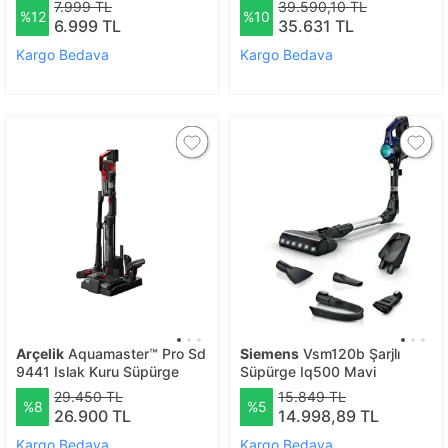
7.999 TL
39.590,10 TL
%12
%10
İstasyonlu 500w
6.999 TL
35.631 TL
Kargo Bedava
Kargo Bedava
Arçelik
Aquamaster™ Pro Sd
Siemens
Vsm120b Şarjlı
9441 Islak Kuru Süpürge
Süpürge Iq500 Mavi
29.450 TL
15.849 TL
%8
%5
26.900 TL
14.998,89 TL
Kargo Bedava
Kargo Bedava