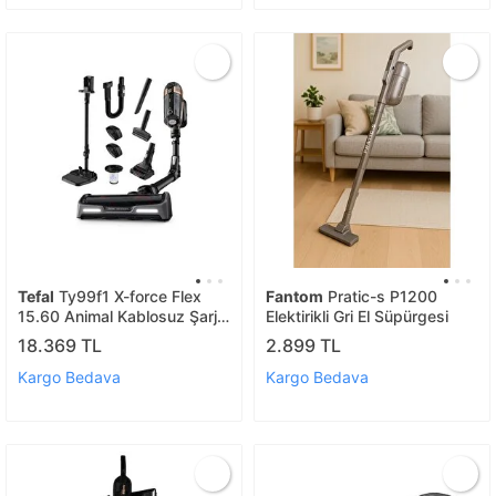
Tefal
Ty99f1 X-force Flex
Fantom
Pratic-s P1200
15.60 Animal Kablosuz Şarjlı
Elektirikli Gri El Süpürgesi
Dikey Elektrikli Süpürge
18.369 TL
2.899 TL
Kargo Bedava
Kargo Bedava