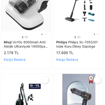
5
(1)
5
(1)
Mioji
Uv10c 6000mah Anti
Philips
Phi̇li̇ps Xc-7055/01
Alerjik Ultraviyole 14000pa
Islak Kuru Di̇key Süpürge
Akar Mite Temizleyici
2.179 TL
17.499 TL
Kablosuz Şarjlı Süpürge
Kargo Bedava
Kargo Bedava