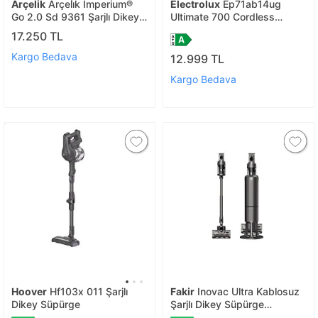
Arçelik
Arçeli̇k Imperium®
Electrolux
Ep71ab14ug
Go 2.0 Sd 9361 Şarjlı Dikey
Ultimate 700 Cordless
Süpürge
Cleaner 14.4 V Dikey Şarjlı
17.250 TL
Süpürge
Kargo Bedava
12.999 TL
Kargo Bedava
Hoover
Hf103x 011 Şarjlı
Fakir
Inovac Ultra Kablosuz
Dikey Süpürge
Şarjlı Dikey Süpürge
Otomatik Toz Boşaltma