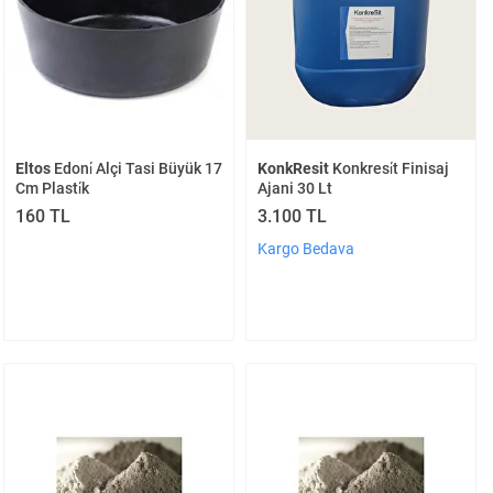
Eltos
Edoni̇ Alçi Tasi Büyük 17
KonkResit
Konkresi̇t Finisaj
Cm Plasti̇k
Ajani 30 Lt
160 TL
3.100 TL
Kargo Bedava