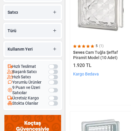
Satıcı
Türü
5
(1)
Kullanım Yeri
Seves
Cam Tuğla Şeffaf
Piramit Model (10 Adet)
1.920 TL
Hızlı Teslimat
Başarılı Satıcı
Kargo Bedava
Hızlı Satıcı
Yorumlu Ürünler
9 Puan ve Üzeri
Satıcılar
Ücretsiz Kargo
Stokta Olanlar