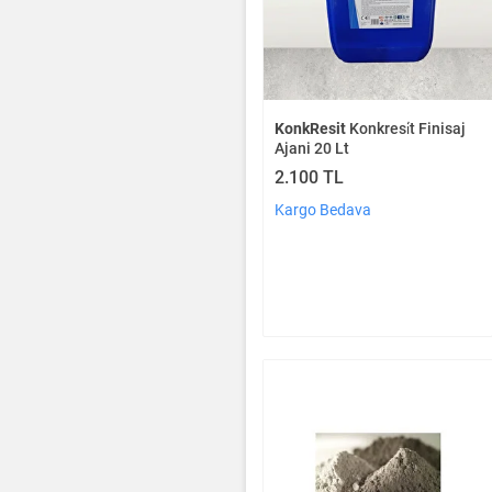
KonkResit
Konkresi̇t Finisaj
Ajani 20 Lt
2.100 TL
Kargo Bedava