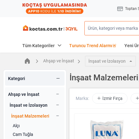
Toptan 
Tüm Kategoriler
Turuncu Trend Alarmı🚨
Yeni Ür
Ahşap ve İnşaat
İnşaat ve İzolasyon
İnşaat Malzemeleri
Kategori
Ahşap ve İnşaat
Marka:
İzmir Fırça
İnşaat ve İzolasyon
İnşaat Malzemeleri
Alçı
Cam Tuğla