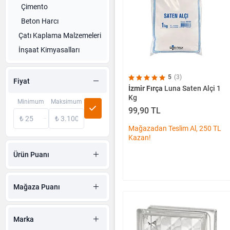
Çimento
Beton Harcı
Çatı Kaplama Malzemeleri
İnşaat Kimyasalları
İzolasyon
Malzemeleri
5
(3)
Fiyat
İnşaat Temizlik
İzmir Fırça
Luna Saten Alçi 1
Ürünleri
Kg
Minimum
Maksimum
99,90 TL
Yapı Kimyasalları
Mağazadan Teslim Al, 250 TL
Kazan!
Ürün Puanı
Mağaza Puanı
Marka