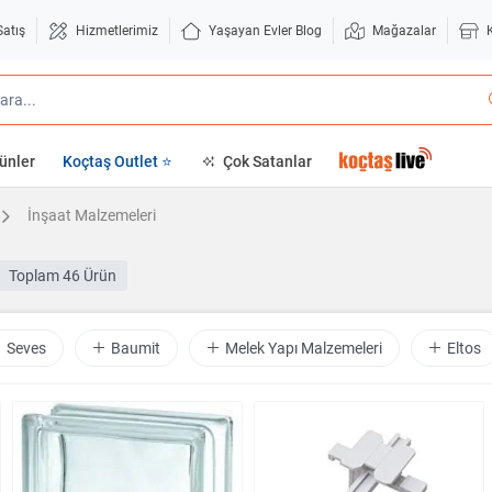
Satış
Hizmetlerimiz
Yaşayan Evler Blog
Mağazalar
ünler
Koçtaş Outlet ⭐
Çok Satanlar
İnşaat Malzemeleri
Toplam
46 Ürün
Seves
Baumit
Melek Yapı Malzemeleri
Eltos