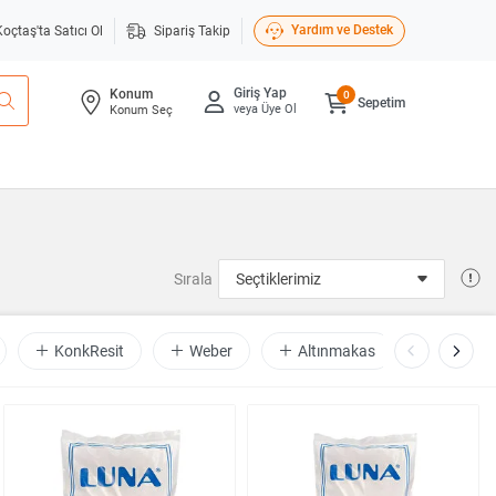
Yardım ve Destek
Koçtaş'ta Satıcı Ol
Sipariş Takip
Giriş Yap
Konum
0
Sepetim
veya Üye Ol
Konum Seç
Sırala
KonkResit
Weber
Altınmakas