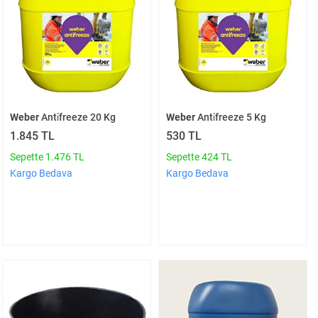
Weber
Anti̇freeze 20 Kg
Weber
Anti̇freeze 5 Kg
1.845 TL
530 TL
Sepette 1.476 TL
Sepette 424 TL
Kargo Bedava
Kargo Bedava