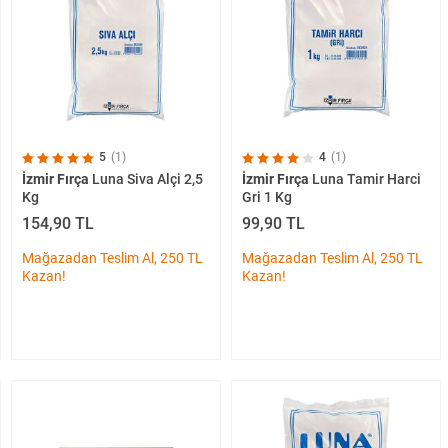
5
(1)
4
(1)
İzmir Fırça
Luna Siva Alçi 2,5
İzmir Fırça
Luna Tamir Harci
Kg
Gri 1 Kg
154,90 TL
99,90 TL
Mağazadan Teslim Al, 250 TL
Mağazadan Teslim Al, 250 TL
Kazan!
Kazan!