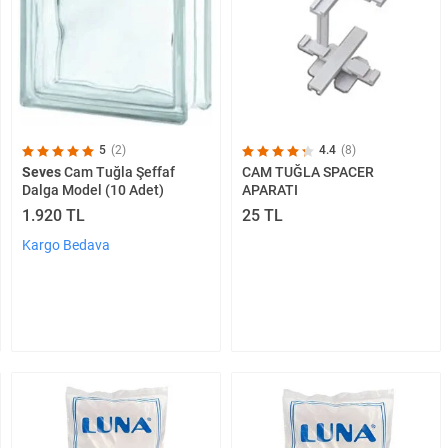
5
(2)
4.4
(8)
Seves
Cam Tuğla Şeffaf
CAM TUĞLA SPACER
Dalga Model (10 Adet)
APARATI
1.920 TL
25 TL
Kargo Bedava