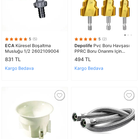
5
(5)
5
(2)
ECA
Küresel Boşaltma
Depolife
Pvc Boru Havşası
Musluğu 1/2 2602109004
PPRC Boru Onarımı Için
Rayba 3lü Matkap Ucu Boru
831 TL
494 TL
Tamir Delme Genişletme
Tıraşlama seti
Kargo Bedava
Kargo Bedava