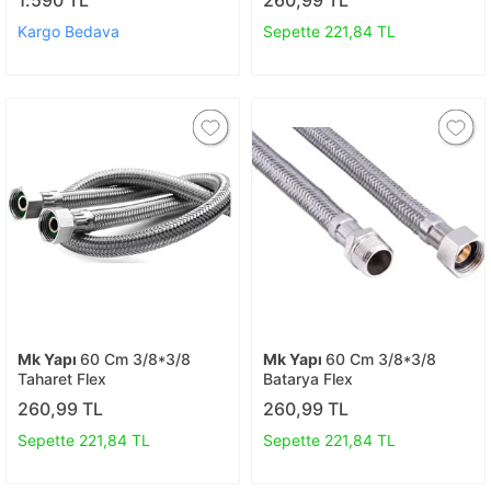
1.590 TL
260,99 TL
Anahtarı Rayba Pafta Çeneli
Ford Pense Fort Pense
Kargo Bedava
Sepette 221,84 TL
Papağan Pense ingiliz boru
anahtarı Yaylı
Mk Yapı
60 Cm 3/8*3/8
Mk Yapı
60 Cm 3/8*3/8
Taharet Flex
Batarya Flex
260,99 TL
260,99 TL
Sepette 221,84 TL
Sepette 221,84 TL