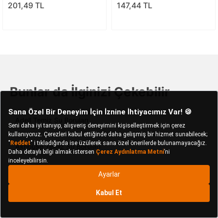
201,49 TL
147,44 TL
Bunlar da İlginizi Çekebilir
Adell Temiz Su Boruları
Akhouse Temiz Su Boruları
Depolife Temiz Su Boruları
ECA Temiz Su Boruları