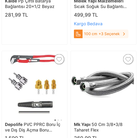
Kalde
Pp Çiftli Batarya
Melek Yapı Malzemeleri
Bağlantısı 20x1/2 Beyaz
Sıcak Soğuk Su Bağlantı
Flexıble Hortumu 1/2E-1/2
281,99 TL
499,99 TL
Kendinden Nipelli 100 cm
Kargo Bedava
100 cm
+3 Seçenek
Depolife
PVC PPRC Boru İç
Mk Yapı
50 Cm 3/8*3/8
ve Dış Diş Açma Boru
Taharet Flex
Anahtarı Yiv Ters Paso Açma