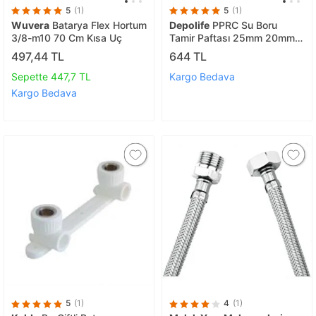
5
(1)
5
(1)
Wuvera
Batarya Flex Hortum
Depolife
PPRC Su Boru
3/8-m10 70 Cm Kısa Uç
Tamir Paftası 25mm 20mm
Plastik Boru Kesici Makas
497,44 TL
644 TL
Kaynak Birleştirme
Genişletme Tesisatcı Aleti 3
Sepette 447,7 TL
Kargo Bedava
Parça
Kargo Bedava
5
(1)
4
(1)