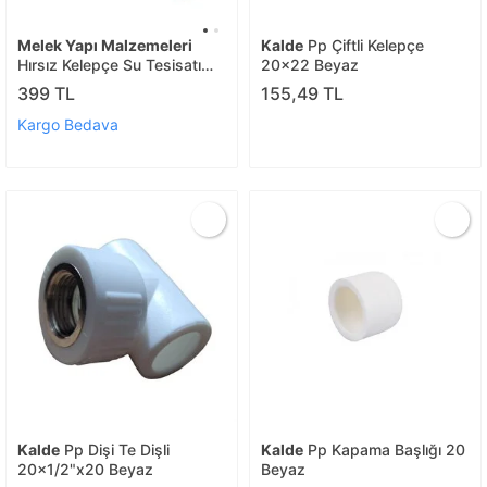
Melek Yapı Malzemeleri
Kalde
Pp Çiftli Kelepçe
Hırsız Kelepçe Su Tesisatı
20x22 Beyaz
25-20 Metal Su Alma
399 TL
155,49 TL
Kelepçesi
Kargo Bedava
Kalde
Pp Dişi Te Dişli
Kalde
Pp Kapama Başlığı 20
20x1/2"x20 Beyaz
Beyaz