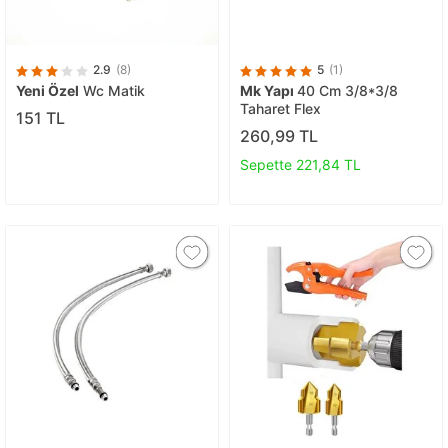
2.9
(8)
5
(1)
Yeni Özel
Wc Matik
Mk Yapı
40 Cm 3/8*3/8
Taharet Flex
151 TL
260,99 TL
Sepette 221,84 TL