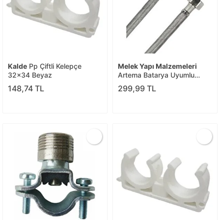
Kalde
Pp Çiftli Kelepçe
Melek Yapı Malzemeleri
32x34 Beyaz
Artema Batarya Uyumlu
Bağlantı Hortumu 3/8 M12
148,74 TL
299,99 TL
50cm