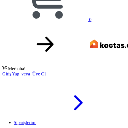
0
👋
Merhaba!
Giriş Yap veya Üye Ol
Siparişlerim