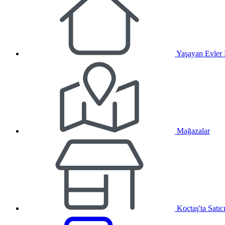
Yaşayan Evler
Mağazalar
Koçtaş'ta Satıc