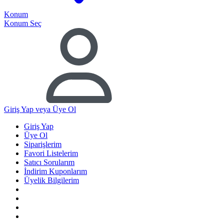
Konum
Konum Seç
Giriş Yap
veya Üye Ol
Giriş Yap
Üye Ol
Siparişlerim
Favori Listelerim
Satıcı Sorularım
İndirim Kuponlarım
Üyelik Bilgilerim