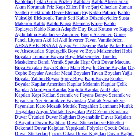
Kabloları
Çoklu Grup Prizleri
Kablolar
Kablo Aksesuarları
Akım Korumalı Priz
Kapı Zilleri
Pil ve Şarj Cihazları
Zaman
Saatleri
Elektronik Devre Elemanı
Fiş
Kablo Pabucu
Kablo
Yüksüğü
Elektronik Tamir Seti
Kablo Düzenleyiciler
Susta
Makaron Kablo
Kablo Klipsi
Klemens
Kroşe
Kablo
Toplayıcı
Kablo Kanalı
Adaptör
Duy
Buat Kutusu ve Kapağı
Aydınlatma Halatları ve Zincirleri
Enerji Sistemleri
Güneş
Paneli
Lityum Akü
Jel Akü
İnverter
Tavan Vantilatörleri
AHŞAP VE İNŞAAT
Ahşap Yer Döşeme
Parke
Parke Profil
ve Aksesuarları
Süpürgelik
Boya ve Boya Malzemeleri
Hobi
Boyaları
Tempare Boyası
Boya Malzemeleri
Tinerler
Maskeleme Bandı
Vernik
Spatula
Hışır Örtü
Duvar Macunu
Boya Fırçaları
Boya Rulosu
Mala
Boya
İç Cephe Boyalar
Dış
Cephe Boyalar
Astarlar
Metal Boyaları
Tavan Boyaları
Yağlı
Boyalar
Yalıtım Boyası
Sprey Boya
Kapı Boyası
Epoksi
Boyalar
Kapılar
Amerikan Kapılar
Melamin Kapılar
Çelik
Kapılar
Akordiyon Kapılar
Sürgülü Kapılar
Acil Çıkış
Kapıları
Kapı Kolları
Seramik ve Fayans
Banyo Seramik ve
Fayansları
Yer Seramik ve Fayansları
Mutfak Seramik ve
Fayansları
Karo
Mozaik
Mutfak Tezgahları
Laminant Mutfak
Tezgahları
Ahşap Mutfak Tezgahları
PVC Zemin Kaplama
Duvar Ürünleri
Duvar Kağıtları
Boyanabilir Duvar Kağıtları
3 Boyutlu Duvar Kağıtları
Duvar Stickerları ve Etiketleri
Dekoratif Duvar Kağıtları
Yapışkanlı Folyolar
Çocuk Odası
Duvar Stickerları
Çocuk Odası Duvar Kağıtları
Duvar Kağıdı