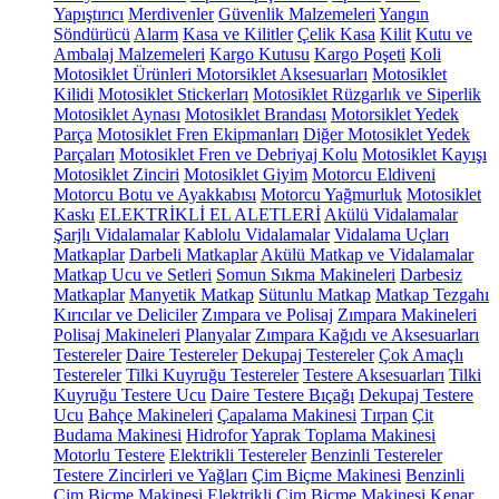
Yapıştırıcı
Merdivenler
Güvenlik Malzemeleri
Yangın
Söndürücü
Alarm
Kasa ve Kilitler
Çelik Kasa
Kilit
Kutu ve
Ambalaj Malzemeleri
Kargo Kutusu
Kargo Poşeti
Koli
Motosiklet Ürünleri
Motorsiklet Aksesuarları
Motosiklet
Kilidi
Motosiklet Stickerları
Motosiklet Rüzgarlık ve Siperlik
Motosiklet Aynası
Motosiklet Brandası
Motorsiklet Yedek
Parça
Motosiklet Fren Ekipmanları
Diğer Motosiklet Yedek
Parçaları
Motosiklet Fren ve Debriyaj Kolu
Motosiklet Kayışı
Motosiklet Zinciri
Motosiklet Giyim
Motorcu Eldiveni
Motorcu Botu ve Ayakkabısı
Motorcu Yağmurluk
Motosiklet
Kaskı
ELEKTRİKLİ EL ALETLERİ
Akülü Vidalamalar
Şarjlı Vidalamalar
Kablolu Vidalamalar
Vidalama Uçları
Matkaplar
Darbeli Matkaplar
Akülü Matkap ve Vidalamalar
Matkap Ucu ve Setleri
Somun Sıkma Makineleri
Darbesiz
Matkaplar
Manyetik Matkap
Sütunlu Matkap
Matkap Tezgahı
Kırıcılar ve Deliciler
Zımpara ve Polisaj
Zımpara Makineleri
Polisaj Makineleri
Planyalar
Zımpara Kağıdı ve Aksesuarları
Testereler
Daire Testereler
Dekupaj Testereler
Çok Amaçlı
Testereler
Tilki Kuyruğu Testereler
Testere Aksesuarları
Tilki
Kuyruğu Testere Ucu
Daire Testere Bıçağı
Dekupaj Testere
Ucu
Bahçe Makineleri
Çapalama Makinesi
Tırpan
Çit
Budama Makinesi
Hidrofor
Yaprak Toplama Makinesi
Motorlu Testere
Elektrikli Testereler
Benzinli Testereler
Testere Zincirleri ve Yağları
Çim Biçme Makinesi
Benzinli
Çim Biçme Makinesi
Elektrikli Çim Biçme Makinesi
Kenar