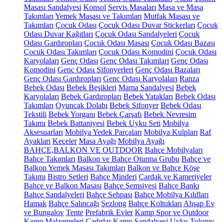
Masası Sandalyesi
Konsol
Servis Masaları
Masa ve Masa
Takımları
Yemek Masası ve Takımları
Mutfak Masası ve
Takımları
Çocuk Odası
Çocuk Odası Duvar Stickerları
Çocuk
Odası Duvar Kağıtları
Çocuk Odası Sandalyeleri
Çocuk
Odası Gardıropları
Çocuk Odası Masası
Çocuk Odası Bazası
Çocuk Odası Takımları
Çocuk Odası Komodini
Çocuk Odası
Karyolaları
Genç Odası
Genç Odası Takımları
Genç Odası
Komodini
Genç Odası Şifonyerleri
Genç Odası Bazaları
Genç Odası Gardıropları
Genç Odası Karyolaları
Ranza
Bebek Odası
Bebek Beşikleri
Mama Sandalyesi
Bebek
Karyolaları
Bebek Gardıropları
Bebek Yatakları
Bebek Odası
Takımları
Oyuncak Dolabı
Bebek Şifonyer
Bebek Odası
Tekstili
Bebek Yorganı
Bebek Çarşafı
Bebek Nevresim
Takımı
Bebek Battaniyesi
Bebek Uyku Seti
Mobilya
Aksesuarları
Mobilya Yedek Parçaları
Mobilya Kulpları
Raf
Ayakları
Keçeler
Masa Ayağı
Mobilya Ayağı
BAHÇE,BALKON VE OUTDOOR
Bahçe Mobilyaları
Bahçe Takımları
Balkon ve Bahçe Oturma Grubu
Bahçe ve
Balkon Yemek Masası Takımları
Balkon ve Bahçe Köşe
Takımı
Bistro Setleri
Bahçe Minderi
Çardak ve Kameriyeler
Bahçe ve Balkon Masası
Bahçe Şemsiyesi
Bahçe Bankı
Bahçe Sandalyeleri
Bahçe Sehpası
Bahçe Mobilya Kılıfları
Hamak
Bahçe Salıncağı
Şezlong
Bahçe Koltukları
Ahşap Ev
ve Bungalov
Tente
Prefabrik Evler
Kamp Spor ve Outdoor
Kamp Malzemeleri
Çadırlar
Kamp Sandalyesi
Uyku Tulumu