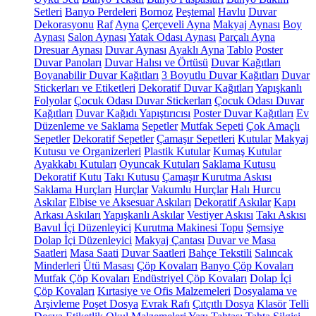
Setleri
Banyo Perdeleri
Bornoz
Peştemal
Havlu
Duvar
Dekorasyonu
Raf
Ayna
Çerçeveli Ayna
Makyaj Aynası
Boy
Aynası
Salon Aynası
Yatak Odası Aynası
Parçalı Ayna
Dresuar Aynası
Duvar Aynası
Ayaklı Ayna
Tablo
Poster
Duvar Panoları
Duvar Halısı ve Örtüsü
Duvar Kağıtları
Boyanabilir Duvar Kağıtları
3 Boyutlu Duvar Kağıtları
Duvar
Stickerları ve Etiketleri
Dekoratif Duvar Kağıtları
Yapışkanlı
Folyolar
Çocuk Odası Duvar Stickerları
Çocuk Odası Duvar
Kağıtları
Duvar Kağıdı Yapıştırıcısı
Poster Duvar Kağıtları
Ev
Düzenleme ve Saklama
Sepetler
Mutfak Sepeti
Çok Amaçlı
Sepetler
Dekoratif Sepetler
Çamaşır Sepetleri
Kutular
Makyaj
Kutusu ve Organizerleri
Plastik Kutular
Kumaş Kutular
Ayakkabı Kutuları
Oyuncak Kutuları
Saklama Kutusu
Dekoratif Kutu
Takı Kutusu
Çamaşır Kurutma Askısı
Saklama Hurçları
Hurçlar
Vakumlu Hurçlar
Halı Hurcu
Askılar
Elbise ve Aksesuar Askıları
Dekoratif Askılar
Kapı
Arkası Askıları
Yapışkanlı Askılar
Vestiyer Askısı
Takı Askısı
Bavul İçi Düzenleyici
Kurutma Makinesi Topu
Şemsiye
Dolap İçi Düzenleyici
Makyaj Çantası
Duvar ve Masa
Saatleri
Masa Saati
Duvar Saatleri
Bahçe Tekstili
Salıncak
Minderleri
Ütü Masası
Çöp Kovaları
Banyo Çöp Kovaları
Mutfak Çöp Kovaları
Endüstriyel Çöp Kovaları
Dolap İçi
Çöp Kovaları
Kırtasiye ve Ofis Malzemeleri
Dosyalama ve
Arşivleme
Poşet Dosya
Evrak Rafı
Çıtçıtlı Dosya
Klasör
Telli