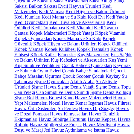
Çiçeklik ve Saksılık
Saksı Aksesuarları
Saksı Altlığı
Bahçe
Saksısı
Balkon Saksısı
Evcil Hayvan Ürünleri
Kedi
Malzemeleri
Kedi Maması
Kedi Hijyen ve Bakım Ürünleri
Kedi Kumları
Kedi Mama ve Su Kabı
Kedi Evi
Kedi Yatağı
Kedi Oyuncakları
Kedi Tuvaleti ve Aksesuarları
Kedi
Ödülleri
Kedi Tırmalaması
Kedi Vitamini
Kedi Taşıma
Çantası
Köpek Malzemeleri
Köpek Yatağı
Köpek Vitamini
Köpek Oyuncakları
Köpek Mama ve Su Kabı
Köpek
Güvenlik
Köpek Hijyen ve Bakım Ürünleri
Köpek Ödülleri
Köpek Maması
Köpek Kulübesi
Köpek Tasmaları
Köpek
Elbisesi
Köpek Kafesi
Kümesler
Kuş Malzemeleri
Kuş Sağlık
ve Bakım Ürünleri
Kuş Kafesleri ve Aksesuarları
Kuş Yemi
Kuş Suluk ve Yemlikleri
Çocuk Bahçe Oyuncakları
Kaydırak
ve Salıncak
Oyun Evleri
Çocuk Bahçe Sandalyeleri
Çocuk
Bahçe Masaları
Uçurtma
Çocuk Scooter
Çocuk Kaykay
Su
Tabancası
Şişme Oyuncaklar
Akülü Araba
Su Aktivite
Ürünleri
Şişme Havuz
Şişme Deniz Yatağı
Şişme Deniz Topu
Can Yeleği
Can Simidi ve Deniz Simidi
Şişme Deniz Kolluğu
Şişme Bot
Havuz Bonesi
Kano
Havuz Malzemeleri
Havuz
Yapı Malzemeleri
Nozul
Havuz Kenar Izgarası
Havuz Filtresi
Havuz Örtü Sistemleri
Su Perdesi
Havuz Dip Süzgeç
Havuz
ve Dozaj Pompası
Havuz Kimyasalları
Havuz Temizlik
Ekipmanları
Havuz Süpürge Hortumu
Havuz Kepçesi
Havuz
Robotu
Havuz Süpürgesi ve Fırçası
Havuz Merdiveni
Havuz
Duşu ve Masaj Jeti
Havuz Aydınlatma ve Isıtma
Havuz