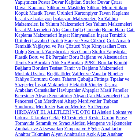
Yapıştırıcısı
Poster Duvar Kağıtları
Strafor
Duvar Çıtası
Duvar Kaplama
Silikon ve Mastikler
Silikon
Mum Silikon
Köpük
Mastik
Tavan Ürünleri
Kartonpiyer
Tavan Kaplama
İnşaat ve İzolasyon
İzolasyon Malzemeleri
Su Yalıtım
Malzemeleri
Isı Yalıtım Malzemeleri
Ses Yalıtım Malzemeleri
İnşaat Malzemeleri
Alçı
Cam Tuğla
Çimento
Beton Harcı
Çatı
Kaplama Malzemeleri
İnşaat Kimyasalları
İnşaat Temizlik
Ürünleri
Lavabo Çözücü
Harç ve Sıva Çözücü
Çok Amaçlı
Temizlik
Yağlayıcı ve Pas Çözücü
Yapı Kimyasalları
Derz
Dolgu
Seramik Yapıştırıcılar
Sıvı Conta
Strafor Yapıştırılar
Plastik Boru ve Ek Parçalar
Boru Bağlantı ve Aksesuarları
Temiz Su Boruları
Atık Su Boruları
PPRC Borular
Kombi
Bağlantı Boruları
Tesisat Tamir ve Bağlantı Malzemeleri
Musluk Uzatma
Regülatörler
Valfler ve Vanalar
Nipeller
Tahliye Hortumu
Conta
Taharet Çubuğu
Fittings
Tıpalar ve
Süzgeçler
İnşaat Makineleri
Elektrikli Vinçler
Taşıma
Arabaları
Caraskallar
Havlupanlar
Ahşaplar
Masif Paneller
Keresteler
Ahşap Seperatörler
Ahşap Çatı Malzemeleri
Çatı
Penceresi
Çatı Merdiveni
Ahşap Merdivenler
Trabzan
Sundurma
Menfezler
Banyo Menfezi
Su Deposu
HIRDAVAT EL ALETLERİ VE OTO
El Aletleri
Lokma ve
Lokma Takımları
Çekiç
El Testereleri
Kesici Grubu
Pense
Tornavida
Seramik ve Sıvacı Aletleri
Mengene ve İşkenceler
Zımbalar ve Aksesuarları
Zımpara ve Eğeler
Anahtarlar
Anahtar Takımları
Alyan Anahtarları
Açık Ağız Anahtar