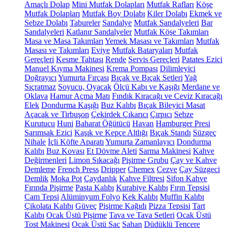
Amaçlı Dolap
Mini Mutfak Dolapları
Mutfak Rafları
Köşe
Mutfak Dolapları
Mutfak Boy Dolabı
Kiler Dolabı
Ekmek ve
Sebze Dolabı
Tabureler
Sandalye
Mutfak Sandalyeleri
Bar
Sandalyeleri
Katlanır Sandalyeler
Mutfak Köşe Takımları
Masa ve Masa Takımları
Yemek Masası ve Takımları
Mutfak
Masası ve Takımları
Eviye
Mutfak Bataryaları
Mutfak
Gereçleri
Kesme Tahtası
Rende
Servis Gereçleri
Patates Ezici
Manuel Kıyma Makinesi
Krema Pompası
Dilimleyici
Doğrayıcı
Yumurta Fırçası
Bıçak ve Bıçak Setleri
Yağ
Sıçratmaz
Soyucu, Oyacak
Ölçü Kabı ve Kaşığı
Merdane ve
Oklava
Hamur Açma Matı
Fındık Kıracağı ve Ceviz Kıracağı
Elek
Dondurma Kaşığı
Buz Kalıbı
Bıçak Bileyici Masat
Açacak ve Tirbuşon
Çekirdek Çıkarıcı
Çırpıcı
Sebze
Kurutucu
Huni
Baharat Öğütücü
Havan
Hamburger Presi
Sarımsak Ezici
Kaşık ve Kepçe Altlığı
Bıçak Standı
Süzgeç
Nihale
İçli Köfte Aparatı
Yumurta Zamanlayıcı
Dondurma
Kalıbı
Buz Kovası
Et Dövme Aleti
Sarma Makinesi
Kahve
Değirmenleri
Limon Sıkacağı
Pişirme Grubu
Çay ve Kahve
Demleme
French Press
Dripper
Chemex
Cezve
Çay Süzgeci
Demlik
Moka Pot
Çaydanlık
Kahve Filtresi
Sifon Kahve
Fırında Pişirme
Pasta Kalıbı
Kurabiye Kalıbı
Fırın Tepsisi
Cam Tepsi
Alüminyum Folyo
Kek Kalıbı
Muffin Kalıbı
Çikolata Kalıbı
Güveç
Pişirme Kağıdı
Pizza Tepsisi
Tart
Kalıbı
Ocak Üstü Pişirme
Tava ve Tava Setleri
Ocak Üstü
Tost Makinesi
Ocak Üstü Sac
Sahan
Düdüklü Tencere