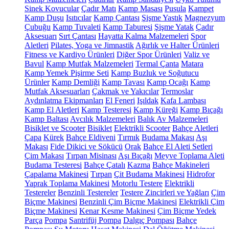
Sinek Kovucular
Çadır Matı
Kamp Masası
Pusula
Kampet
Kamp Duşu
Isıtıcılar
Kamp Çantası
Şişme Yastık
Magnezyum
Çubuğu
Kamp Tuvaleti
Kamp Taburesi
Şişme Yatak
Çadır
Aksesuarı
Sırt Çantası
Hayatta Kalma Malzemeleri
Spor
Aletleri
Pilates, Yoga ve Jimnastik
Ağırlık ve Halter Ürünleri
Fitness ve Kardiyo Ürünleri
Diğer Spor Ürünleri
Valiz ve
Bavul
Kamp Mutfak Malzemeleri
Termal Çanta
Matara
Kamp Yemek Pişirme Seti
Kamp Buzluk ve Soğutucu
Ürünler
Kamp Demliği
Kamp Tavası
Kamp Ocağı
Kamp
Mutfak Aksesuarları
Çakmak ve Yakıcılar
Termoslar
Aydınlatma Ekipmanları
El Feneri
Işıldak
Kafa Lambası
Kamp El Aletleri
Kamp Testeresi
Kamp Küreği
Kamp Bıçağı
Kamp Baltası
Avcılık Malzemeleri
Balık Av Malzemeleri
Bisiklet ve Scooter
Bisiklet
Elektrikli Scooter
Bahçe Aletleri
Çapa
Kürek
Bahçe Eldiveni
Tırmık
Budama Makası
Aşı
Makası
Fide Dikici ve Sökücü
Orak
Bahçe El Aleti Setleri
Çim Makası
Tırpan Misinası
Aşı Bıçağı
Meyve Toplama Aleti
Budama Testeresi
Bahçe Çatalı
Kazma
Bahçe Makineleri
Çapalama Makinesi
Tırpan
Çit Budama Makinesi
Hidrofor
Yaprak Toplama Makinesi
Motorlu Testere
Elektrikli
Testereler
Benzinli Testereler
Testere Zincirleri ve Yağları
Çim
Biçme Makinesi
Benzinli Çim Biçme Makinesi
Elektrikli Çim
Biçme Makinesi
Kenar Kesme Makinesi
Çim Biçme Yedek
Parça
Pompa
Santrifüj Pompa
Dalgıç Pompası
Bahçe