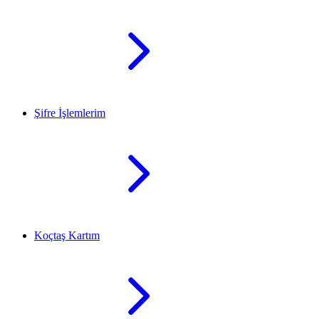
Şifre İşlemlerim
Koçtaş Kartım