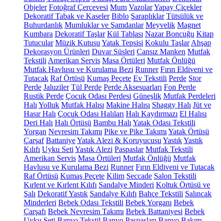
Objeler
Fotoğraf Çerçevesi
Mum
Vazolar
Yapay Çiçekler
Dekoratif Tabak ve Kaseler
Biblo
Şaraplıklar
Tütsülük ve
Buhurdanlık
Mumluklar ve Şamdanlar
Meyvelik
Magnet
Kumbara
Dekoratif Taşlar
Kül Tablası
Nazar Boncuğu
Kitap
Tutucular
Müzik Kutusu
Yatak Tepsisi
Kokulu Taşlar
Ahşap
Dekorasyon Ürünleri
Duvar Süsleri
Cansız Manken
Mutfak
Tekstili
Amerikan Servis
Masa Örtüleri
Mutfak Önlüğü
Mutfak Havlusu ve Kurulama Bezi
Runner
Fırın Eldiveni ve
Tutacak
Raf Örtüsü
Kumaş Peçete
Ev Tekstili
Perde
Stor
Perde
Jaluziler
Tül Perde
Perde Aksesuarları
Fon Perde
Rustik Perde
Çocuk Odası Perdesi
Güneşlik
Mutfak Perdeleri
Halı
Yolluk
Mutfak Halısı
Makine Halısı
Shaggy Halı
Jüt ve
Hasır Halı
Çocuk Odası Halıları
Halı Kaydırmazı
El Halısı
Deri Halı
Halı Örtüsü
Bambu Halı
Yatak Odası Tekstili
Yorgan
Nevresim Takımı
Pike ve Pike Takımı
Yatak Örtüsü
Çarşaf
Battaniye
Yatak Alezi & Koruyucusu
Yastık
Yastık
Kılıfı
Uyku Seti
Yastık Alezi
Paspaslar
Mutfak Tekstili
Amerikan Servis
Masa Örtüleri
Mutfak Önlüğü
Mutfak
Havlusu ve Kurulama Bezi
Runner
Fırın Eldiveni ve Tutacak
Raf Örtüsü
Kumaş Peçete
Kilim
Seccade
Salon Tekstili
Kırlent ve Kırlent Kılıfı
Sandalye Minderi
Koltuk Örtüsü ve
Şalı
Dekoratif Yastık
Sandalye Kılıfı
Bahçe Tekstili
Salıncak
Minderleri
Bebek Odası Tekstili
Bebek Yorganı
Bebek
Çarşafı
Bebek Nevresim Takımı
Bebek Battaniyesi
Bebek
Uyku Seti
Banyo Tekstil
Banyo Paspasları
Banyo Bakım