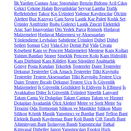
İlk Yardım Çantası
Araç Sigortaları
Benzin Bidonu
Acil Çıkış
Çekici
Çekme Halatı
Boyunluklar
Seyyar Lamba
Trafik
Reflektörleri
Takoz
Kış Ürünleri
Yağmur Kaydırıcılar
Ölçüm
Aletleri
Buz Kazıyıcı
Cam Suyu
Lastik Kar Paleti
Kışlık Set
Ürünler
Antifrizler
Buğu Giderici
Lastik Zinciri
Elektrikli
Araç Şarj İstasyonları
Oto Yedek Parça
Römork
Hırdavat
Malzemeleri
Hırdavat Malzemesi ve Aksesuarları
Yönlendirme Levhaları
Sabitleme Ürünleri
Dübel
Dübel
Setleri
Somun
Çivi
Vida-Çivi
Demir Pul
Vida
Civata
Köşebent
Kapı ve Pencere Malzemeleri
Menteşe
Kapı Kolları
Yalıtım Bantları
Stoper
Sineklik
Pencere Kolu
Kapı Hidroliği
Kapı Dürbünü
Kapı Kilitleri
Kapı Sürgüleri
Anahtarlık
Gönye
Posta Kutuları
Tekerlek
Testereler
Daire Testereler
Dekupaj Testereler
Çok Amaçlı Testereler
Tilki Kuyruğu
Testereler
Testere Aksesuarları
Tilki Kuyruğu Testere Ucu
Daire Testere Bıçağı
Dekupaj Testere Ucu
İş Güvenlik
Malzemeleri
İş Güvenlik Gözlükleri
İş Eldiveni
İş Elbisesi
İş
Ayakkabısı
Diğer İş Güvenlik Ürünleri
Siperlik
Lanyard
Takım Çanta Ve Dolapları
Takım Çantası
Takım ve Hizmet
Dolapları
Avadanlık
Ölçü Aletleri
Metre ve Şerit Metre
Su
Terazisi
Oda Termostatı
Silikon ve Mastikler
Silikon
Mum
Silikon
Köpük
Mastik
Yapıştırıcı ve Bantlar
Bant
Teflon Bant
Elektrik Bandı
Kaydırmaz Bant
Koli Bandı
Çift Taraflı Bant
Alüminyum Bant
İzolasyon Bandı
Yapıştırıcılar
Tutkal
Kimyasal Dübeller
Japon Yapıştırıcıları
Epoksi
Hızlı