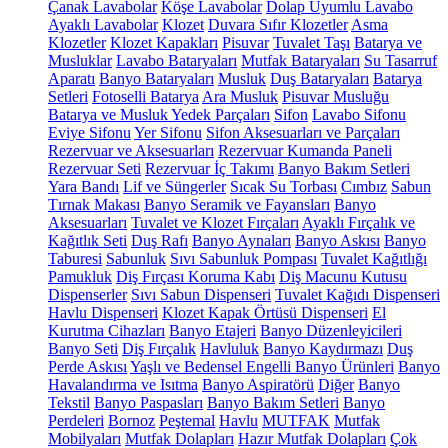
Çanak Lavabolar
Köşe Lavabolar
Dolap Uyumlu Lavabo
Ayaklı Lavabolar
Klozet
Duvara Sıfır Klozetler
Asma
Klozetler
Klozet Kapakları
Pisuvar
Tuvalet Taşı
Batarya ve
Musluklar
Lavabo Bataryaları
Mutfak Bataryaları
Su Tasarruf
Aparatı
Banyo Bataryaları
Musluk
Duş Bataryaları
Batarya
Setleri
Fotoselli Batarya
Ara Musluk
Pisuvar Musluğu
Batarya ve Musluk Yedek Parçaları
Sifon
Lavabo Sifonu
Eviye Sifonu
Yer Sifonu
Sifon Aksesuarları ve Parçaları
Rezervuar ve Aksesuarları
Rezervuar Kumanda Paneli
Rezervuar Seti
Rezervuar İç Takımı
Banyo Bakım Setleri
Yara Bandı
Lif ve Süngerler
Sıcak Su Torbası
Cımbız
Sabun
Tırnak Makası
Banyo Seramik ve Fayansları
Banyo
Aksesuarları
Tuvalet ve Klozet Fırçaları
Ayaklı Fırçalık ve
Kağıtlık Seti
Duş Rafı
Banyo Aynaları
Banyo Askısı
Banyo
Taburesi
Sabunluk
Sıvı Sabunluk Pompası
Tuvalet Kağıtlığı
Pamukluk
Diş Fırçası Koruma Kabı
Diş Macunu Kutusu
Dispenserler
Sıvı Sabun Dispenseri
Tuvalet Kağıdı Dispenseri
Havlu Dispenseri
Klozet Kapak Örtüsü Dispenseri
El
Kurutma Cihazları
Banyo Etajeri
Banyo Düzenleyicileri
Banyo Seti
Diş Fırçalık
Havluluk
Banyo Kaydırmazı
Duş
Perde Askısı
Yaşlı ve Bedensel Engelli Banyo Ürünleri
Banyo
Havalandırma ve Isıtma
Banyo Aspiratörü
Diğer
Banyo
Tekstil
Banyo Paspasları
Banyo Bakım Setleri
Banyo
Perdeleri
Bornoz
Peştemal
Havlu
MUTFAK
Mutfak
Mobilyaları
Mutfak Dolapları
Hazır Mutfak Dolapları
Çok