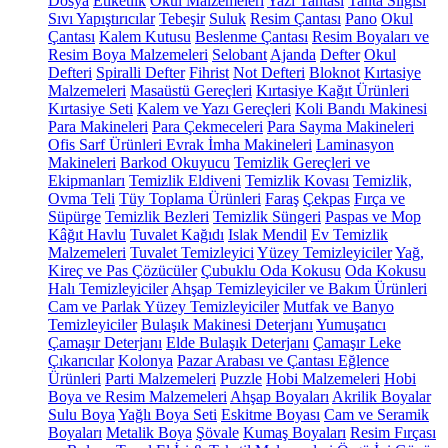
Dosya
Etiketlik
Okul Malzemeleri
Yazı Tahtası
Tahta Silgisi
Sıvı Yapıştırıcılar
Tebeşir
Suluk
Resim Çantası
Pano
Okul
Çantası
Kalem Kutusu
Beslenme Çantası
Resim Boyaları ve
Resim Boya Malzemeleri
Selobant
Ajanda
Defter
Okul
Defteri
Spiralli Defter
Fihrist
Not Defteri
Bloknot
Kırtasiye
Malzemeleri
Masaüstü Gereçleri
Kırtasiye Kağıt Ürünleri
Kırtasiye Seti
Kalem ve Yazı Gereçleri
Koli Bandı Makinesi
Para Makineleri
Para Çekmeceleri
Para Sayma Makineleri
Ofis Sarf Ürünleri
Evrak İmha Makineleri
Laminasyon
Makineleri
Barkod Okuyucu
Temizlik Gereçleri ve
Ekipmanları
Temizlik Eldiveni
Temizlik Kovası
Temizlik,
Ovma Teli
Tüy Toplama Ürünleri
Faraş
Çekpas
Fırça ve
Süpürge
Temizlik Bezleri
Temizlik Süngeri
Paspas ve Mop
Kâğıt Havlu
Tuvalet Kağıdı
Islak Mendil
Ev Temizlik
Malzemeleri
Tuvalet Temizleyici
Yüzey Temizleyiciler
Yağ,
Kireç ve Pas Çözücüler
Çubuklu Oda Kokusu
Oda Kokusu
Halı Temizleyiciler
Ahşap Temizleyiciler ve Bakım Ürünleri
Cam ve Parlak Yüzey Temizleyiciler
Mutfak ve Banyo
Temizleyiciler
Bulaşık Makinesi Deterjanı
Yumuşatıcı
Çamaşır Deterjanı
Elde Bulaşık Deterjanı
Çamaşır Leke
Çıkarıcılar
Kolonya
Pazar Arabası ve Çantası
Eğlence
Ürünleri
Parti Malzemeleri
Puzzle
Hobi Malzemeleri
Hobi
Boya ve Resim Malzemeleri
Ahşap Boyaları
Akrilik Boyalar
Sulu Boya
Yağlı Boya Seti
Eskitme Boyası
Cam ve Seramik
Boyaları
Metalik Boya
Şövale
Kumaş Boyaları
Resim Fırçası