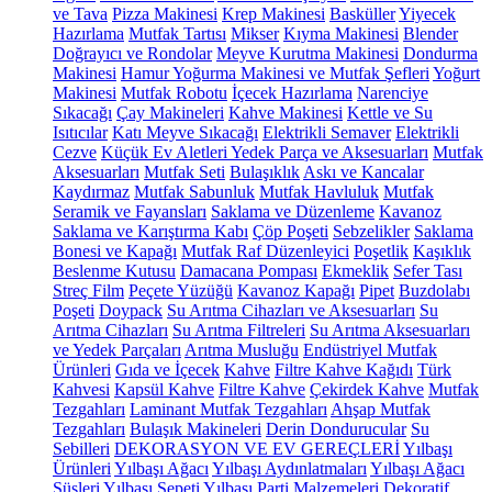
ve Tava
Pizza Makinesi
Krep Makinesi
Basküller
Yiyecek
Hazırlama
Mutfak Tartısı
Mikser
Kıyma Makinesi
Blender
Doğrayıcı ve Rondolar
Meyve Kurutma Makinesi
Dondurma
Makinesi
Hamur Yoğurma Makinesi ve Mutfak Şefleri
Yoğurt
Makinesi
Mutfak Robotu
İçecek Hazırlama
Narenciye
Sıkacağı
Çay Makineleri
Kahve Makinesi
Kettle ve Su
Isıtıcılar
Katı Meyve Sıkacağı
Elektrikli Semaver
Elektrikli
Cezve
Küçük Ev Aletleri Yedek Parça ve Aksesuarları
Mutfak
Aksesuarları
Mutfak Seti
Bulaşıklık
Askı ve Kancalar
Kaydırmaz
Mutfak Sabunluk
Mutfak Havluluk
Mutfak
Seramik ve Fayansları
Saklama ve Düzenleme
Kavanoz
Saklama ve Karıştırma Kabı
Çöp Poşeti
Sebzelikler
Saklama
Bonesi ve Kapağı
Mutfak Raf Düzenleyici
Poşetlik
Kaşıklık
Beslenme Kutusu
Damacana Pompası
Ekmeklik
Sefer Tası
Streç Film
Peçete Yüzüğü
Kavanoz Kapağı
Pipet
Buzdolabı
Poşeti
Doypack
Su Arıtma Cihazları ve Aksesuarları
Su
Arıtma Cihazları
Su Arıtma Filtreleri
Su Arıtma Aksesuarları
ve Yedek Parçaları
Arıtma Musluğu
Endüstriyel Mutfak
Ürünleri
Gıda ve İçecek
Kahve
Filtre Kahve Kağıdı
Türk
Kahvesi
Kapsül Kahve
Filtre Kahve
Çekirdek Kahve
Mutfak
Tezgahları
Laminant Mutfak Tezgahları
Ahşap Mutfak
Tezgahları
Bulaşık Makineleri
Derin Dondurucular
Su
Sebilleri
DEKORASYON VE EV GEREÇLERİ
Yılbaşı
Ürünleri
Yılbaşı Ağacı
Yılbaşı Aydınlatmaları
Yılbaşı Ağacı
Süsleri
Yılbaşı Sepeti
Yılbaşı Parti Malzemeleri
Dekoratif