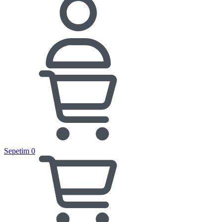
Sepetim
0