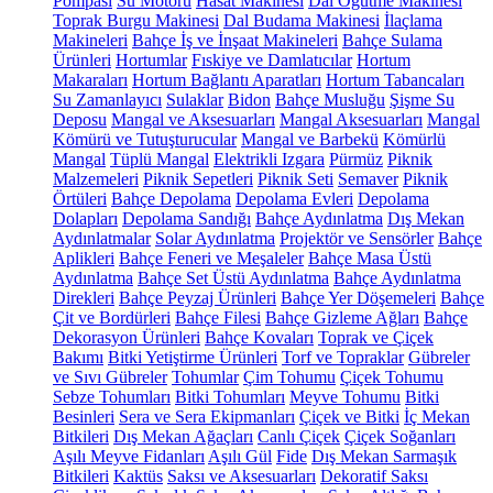
Pompası
Su Motoru
Hasat Makinesi
Dal Öğütme Makinesi
Toprak Burgu Makinesi
Dal Budama Makinesi
İlaçlama
Makineleri
Bahçe İş ve İnşaat Makineleri
Bahçe Sulama
Ürünleri
Hortumlar
Fıskiye ve Damlatıcılar
Hortum
Makaraları
Hortum Bağlantı Aparatları
Hortum Tabancaları
Su Zamanlayıcı
Sulaklar
Bidon
Bahçe Musluğu
Şişme Su
Deposu
Mangal ve Aksesuarları
Mangal Aksesuarları
Mangal
Kömürü ve Tutuşturucular
Mangal ve Barbekü
Kömürlü
Mangal
Tüplü Mangal
Elektrikli Izgara
Pürmüz
Piknik
Malzemeleri
Piknik Sepetleri
Piknik Seti
Semaver
Piknik
Örtüleri
Bahçe Depolama
Depolama Evleri
Depolama
Dolapları
Depolama Sandığı
Bahçe Aydınlatma
Dış Mekan
Aydınlatmalar
Solar Aydınlatma
Projektör ve Sensörler
Bahçe
Aplikleri
Bahçe Feneri ve Meşaleler
Bahçe Masa Üstü
Aydınlatma
Bahçe Set Üstü Aydınlatma
Bahçe Aydınlatma
Direkleri
Bahçe Peyzaj Ürünleri
Bahçe Yer Döşemeleri
Bahçe
Çit ve Bordürleri
Bahçe Filesi
Bahçe Gizleme Ağları
Bahçe
Dekorasyon Ürünleri
Bahçe Kovaları
Toprak ve Çiçek
Bakımı
Bitki Yetiştirme Ürünleri
Torf ve Topraklar
Gübreler
ve Sıvı Gübreler
Tohumlar
Çim Tohumu
Çiçek Tohumu
Sebze Tohumları
Bitki Tohumları
Meyve Tohumu
Bitki
Besinleri
Sera ve Sera Ekipmanları
Çiçek ve Bitki
İç Mekan
Bitkileri
Dış Mekan Ağaçları
Canlı Çiçek
Çiçek Soğanları
Aşılı Meyve Fidanları
Aşılı Gül
Fide
Dış Mekan Sarmaşık
Bitkileri
Kaktüs
Saksı ve Aksesuarları
Dekoratif Saksı