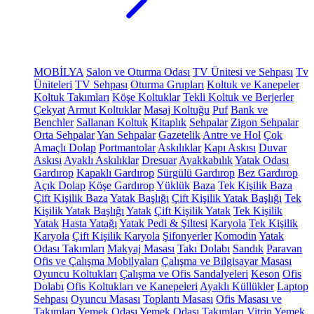
MOBİLYA
Salon ve Oturma Odası
TV Ünitesi ve Sehpası
Tv
Üniteleri
TV Sehpası
Oturma Grupları
Koltuk ve Kanepeler
Koltuk Takımları
Köşe Koltuklar
Tekli Koltuk ve Berjerler
Çekyat
Armut Koltuklar
Masaj Koltuğu
Puf
Bank ve
Benchler
Sallanan Koltuk
Kitaplık
Sehpalar
Zigon Sehpalar
Orta Sehpalar
Yan Sehpalar
Gazetelik
Antre ve Hol
Çok
Amaçlı Dolap
Portmantolar
Askılıklar
Kapı Askısı
Duvar
Askısı
Ayaklı Askılıklar
Dresuar
Ayakkabılık
Yatak Odası
Gardırop
Kapaklı Gardırop
Sürgülü Gardırop
Bez Gardırop
Açık Dolap
Köşe Gardırop
Yüklük
Baza
Tek Kişilik Baza
Çift Kişilik Baza
Yatak Başlığı
Çift Kişilik Yatak Başlığı
Tek
Kişilik Yatak Başlığı
Yatak
Çift Kişilik Yatak
Tek Kişilik
Yatak
Hasta Yatağı
Yatak Pedi & Şiltesi
Karyola
Tek Kişilik
Karyola
Çift Kişilik Karyola
Şifonyerler
Komodin
Yatak
Odası Takımları
Makyaj Masası
Takı Dolabı
Sandık
Paravan
Ofis ve Çalışma Mobilyaları
Çalışma ve Bilgisayar Masası
Oyuncu Koltukları
Çalışma ve Ofis Sandalyeleri
Keson
Ofis
Dolabı
Ofis Koltukları ve Kanepeleri
Ayaklı Küllükler
Laptop
Sehpası
Oyuncu Masası
Toplantı Masası
Ofis Masası ve
Takımları
Yemek Odası
Yemek Odası Takımları
Vitrin
Yemek