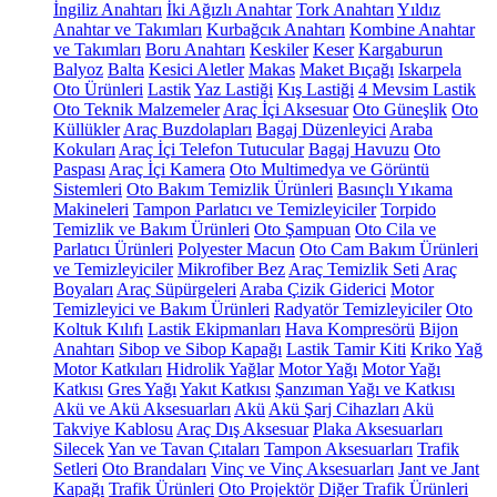
İngiliz Anahtarı
İki Ağızlı Anahtar
Tork Anahtarı
Yıldız
Anahtar ve Takımları
Kurbağcık Anahtarı
Kombine Anahtar
ve Takımları
Boru Anahtarı
Keskiler
Keser
Kargaburun
Balyoz
Balta
Kesici Aletler
Makas
Maket Bıçağı
Iskarpela
Oto Ürünleri
Lastik
Yaz Lastiği
Kış Lastiği
4 Mevsim Lastik
Oto Teknik Malzemeler
Araç İçi Aksesuar
Oto Güneşlik
Oto
Küllükler
Araç Buzdolapları
Bagaj Düzenleyici
Araba
Kokuları
Araç İçi Telefon Tutucular
Bagaj Havuzu
Oto
Paspası
Araç İçi Kamera
Oto Multimedya ve Görüntü
Sistemleri
Oto Bakım Temizlik Ürünleri
Basınçlı Yıkama
Makineleri
Tampon Parlatıcı ve Temizleyiciler
Torpido
Temizlik ve Bakım Ürünleri
Oto Şampuan
Oto Cila ve
Parlatıcı Ürünleri
Polyester Macun
Oto Cam Bakım Ürünleri
ve Temizleyiciler
Mikrofiber Bez
Araç Temizlik Seti
Araç
Boyaları
Araç Süpürgeleri
Araba Çizik Giderici
Motor
Temizleyici ve Bakım Ürünleri
Radyatör Temizleyiciler
Oto
Koltuk Kılıfı
Lastik Ekipmanları
Hava Kompresörü
Bijon
Anahtarı
Sibop ve Sibop Kapağı
Lastik Tamir Kiti
Kriko
Yağ
Motor Katkıları
Hidrolik Yağlar
Motor Yağı
Motor Yağı
Katkısı
Gres Yağı
Yakıt Katkısı
Şanzıman Yağı ve Katkısı
Akü ve Akü Aksesuarları
Akü
Akü Şarj Cihazları
Akü
Takviye Kablosu
Araç Dış Aksesuar
Plaka Aksesuarları
Silecek
Yan ve Tavan Çıtaları
Tampon Aksesuarları
Trafik
Setleri
Oto Brandaları
Vinç ve Vinç Aksesuarları
Jant ve Jant
Kapağı
Trafik Ürünleri
Oto Projektör
Diğer Trafik Ürünleri