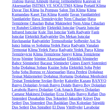
Trafosu
Havuz Ampulü
Havuz Termometresi
Karavan ve
Aksesuarları
ISITMA VE SOĞUTMA
Klima
Portatif Klima
Duvar Tipi Klima
Isı Pompası
Salon Tipi Klima
Klima
Kumandası
Kaset Tipi Klima
Kombi
Tavan Vantilatörleri
Vantilatörler
Hava Temizleyiciler
Nem Cihazları
Hava
Temizleme Cihazları
Buhar Makineleri
Nem Alma Cihazları
ve Rutubet Gidericiler
Elektrikli Isıtıcılar
Quartz Isıtıcılar
Infrared Isıtıcılar
Kule Tipi Isıtıcılar
Yağlı Radyatör
Fanlı
Isıtıcılar
Elektrikli Radyatörler
Dış Mekan Isıtıcılar
Havlupanlar
Radyatörler
Termosifonlar
Şofbenler
Ani Su
Isıtıcı
Isıtma ve Soğutma Yedek Parça
Radyatör Vanaları
Termostat
Klima Yedek Parça
Radyatör Yedek Parça
Klima
Temizleyicisi
Klima Temizleme Spreyi
Klima Temizleme
Sıvısı
Şömine
Şömine Aksesuarları
Elektrikli Şömineler
Bahçe Şömineleri
Bacasız Şömineler
Güneş Enerji Sistemleri
Soba
Doğalgaz Sobası
Kuzine Soba
Elektrikli Soba
Pelet
Soba
Soba Borusu ve Aksesuarları
Hava Perdesi
Doğalgaz
Tesisat Malzemeleri
Doğalgaz Hortumu
Doğalgaz Menfezleri
Tesisat Temizleme Sıvıları
Boyler
Kalorifer Kazanı
BANYO
Banyo Dolapları
Aynalı Banyo Dolabı
Banyo Boy Dolapları
Lavabolu Banyo Dolapları
Çok Amaçlı Banyo Dolapları
Çamaşır Makinesi Dolapları
Ecza Dolabı
Banyo Rafları
Duş
Sistemleri
Duşakabin
Duş Tekneleri
Jakuziler
Küvet
Duş
Setleri
Duş Sistemleri
Duş Başlıkları
Duş Kolonları
Sürgülü
Duş Setleri
Duş Spiralleri
El Duşu
Vitrifiyeler
Lavabolar