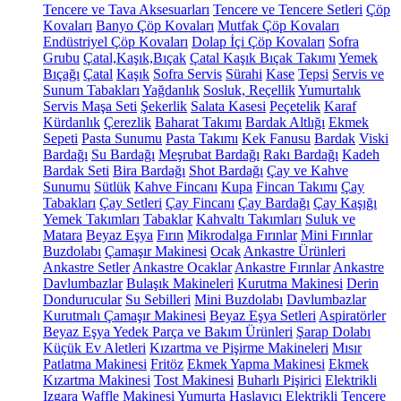
Tencere ve Tava Aksesuarları
Tencere ve Tencere Setleri
Çöp
Kovaları
Banyo Çöp Kovaları
Mutfak Çöp Kovaları
Endüstriyel Çöp Kovaları
Dolap İçi Çöp Kovaları
Sofra
Grubu
Çatal,Kaşık,Bıçak
Çatal Kaşık Bıçak Takımı
Yemek
Bıçağı
Çatal
Kaşık
Sofra Servis
Sürahi
Kase
Tepsi
Servis ve
Sunum Tabakları
Yağdanlık
Sosluk, Reçellik
Yumurtalık
Servis Maşa Seti
Şekerlik
Salata Kasesi
Peçetelik
Karaf
Kürdanlık
Çerezlik
Baharat Takımı
Bardak Altlığı
Ekmek
Sepeti
Pasta Sunumu
Pasta Takımı
Kek Fanusu
Bardak
Viski
Bardağı
Su Bardağı
Meşrubat Bardağı
Rakı Bardağı
Kadeh
Bardak Seti
Bira Bardağı
Shot Bardağı
Çay ve Kahve
Sunumu
Sütlük
Kahve Fincanı
Kupa
Fincan Takımı
Çay
Tabakları
Çay Setleri
Çay Fincanı
Çay Bardağı
Çay Kaşığı
Yemek Takımları
Tabaklar
Kahvaltı Takımları
Suluk ve
Matara
Beyaz Eşya
Fırın
Mikrodalga Fırınlar
Mini Fırınlar
Buzdolabı
Çamaşır Makinesi
Ocak
Ankastre Ürünleri
Ankastre Setler
Ankastre Ocaklar
Ankastre Fırınlar
Ankastre
Davlumbazlar
Bulaşık Makineleri
Kurutma Makinesi
Derin
Dondurucular
Su Sebilleri
Mini Buzdolabı
Davlumbazlar
Kurutmalı Çamaşır Makinesi
Beyaz Eşya Setleri
Aspiratörler
Beyaz Eşya Yedek Parça ve Bakım Ürünleri
Şarap Dolabı
Küçük Ev Aletleri
Kızartma ve Pişirme Makineleri
Mısır
Patlatma Makinesi
Fritöz
Ekmek Yapma Makinesi
Ekmek
Kızartma Makinesi
Tost Makinesi
Buharlı Pişirici
Elektrikli
Izgara
Waffle Makinesi
Yumurta Haşlayıcı
Elektrikli Tencere