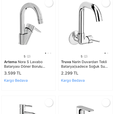
5
(2)
5
(2)
Artema
Nora S Lavabo
Truva
Narin Duvardan Tekli
Bataryası Döner Borulu
Batarya(sadece Soğuk Su
A42876
Gi̇ri̇şli̇)
3.599 TL
2.299 TL
Kargo Bedava
Kargo Bedava