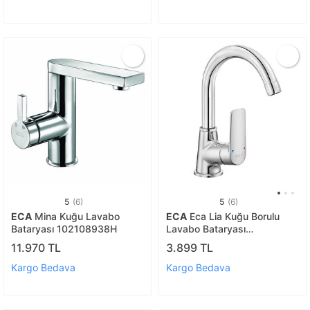
5
(6)
5
(6)
ECA
Mina Kuğu Lavabo
ECA
Eca Lia Kuğu Borulu
Bataryası 102108938H
Lavabo Bataryası
102188887
11.970 TL
3.899 TL
Kargo Bedava
Kargo Bedava