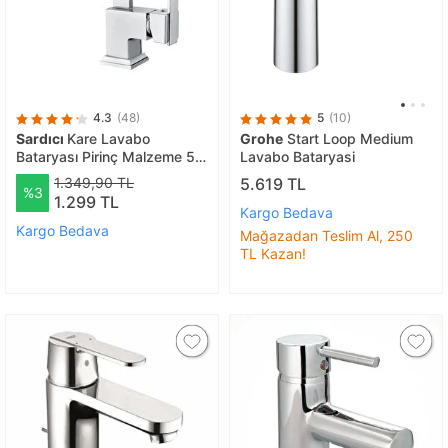
4.3
(48)
5
(10)
Sardıcı
Kare Lavabo
Grohe
Start Loop Medium
Bataryası Pirinç Malzeme 5
Lavabo Bataryasi
Yil Garantili
1.349,90 TL
5.619 TL
%3
1.299 TL
Kargo Bedava
Kargo Bedava
Mağazadan Teslim Al, 250
TL Kazan!