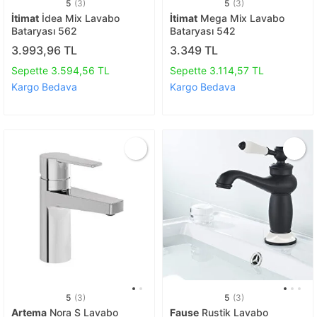
5
(3)
5
(3)
İtimat
İdea Mix Lavabo
İtimat
Mega Mix Lavabo
Bataryası 562
Bataryası 542
3.993,96 TL
3.349 TL
Sepette 3.594,56 TL
Sepette 3.114,57 TL
Kargo Bedava
Kargo Bedava
5
(3)
5
(3)
Artema
Nora S Lavabo
Fause
Rustik Lavabo