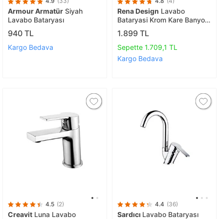
4.9
(33)
4.8
(4)
Armour Armatür
Siyah
Rena Design
Lavabo
Lavabo Bataryası
Bataryasi Krom Kare Banyo
Lavabo Musluk Ağir Pri̇nç
940 TL
1.899 TL
Gövde Döner Boru Lüks
Armatür Gümüş Gri̇
Kargo Bedava
Sepette 1.709,1 TL
Kargo Bedava
4.5
(2)
4.4
(36)
Creavit
Luna Lavabo
Sardıcı
Lavabo Bataryası