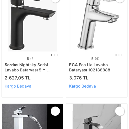
5
(5)
5
(4)
Sardıcı
Nightsky Serisi
ECA
Eca Lia Lavabo
Lavabo Bataryası 5 Yıl
Bataryası 102188888
Garantili Pirinç Dökümü Ürün
2.627,05 TL
3.076 TL
Kargo Bedava
Kargo Bedava