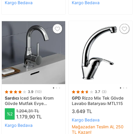
Kargo Bedava
Kargo Bedava
3.9
(10)
3.7
(3)
Sardıcı
Iced Series Krom
GPD
Rizzo Mix Tek Gövde
Gövde Mutfak Evye
Lavabo Bataryası MTL115
Bataryası
1.204,31 TL
3.649 TL
%2
1.179,90 TL
Kargo Bedava
Kargo Bedava
Mağazadan Teslim Al, 250
TL Kazan!