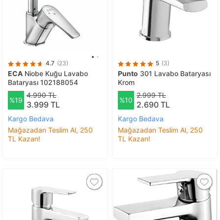
4.7
(23)
5
(3)
ECA
Niobe Kuğu Lavabo
Punto
301 Lavabo Bataryası
Bataryası 102188054
Krom
4.990 TL
2.999 TL
%19
%10
3.999 TL
2.690 TL
Kargo Bedava
Kargo Bedava
Mağazadan Teslim Al, 250
Mağazadan Teslim Al, 250
TL Kazan!
TL Kazan!