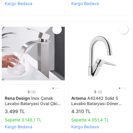
Kargo Bedava
Kargo Bedava
5
(2)
5
(2)
Rena Design
İnox Çanak
Artema
A42442 Solid S
Lavabo Bataryasi Oval Çikiş
Lavabo Bataryası Döner
Yüksek Havza Model Uzun
Borulu
3.499 TL
4.310 TL
Çi̇ft Gi̇ri̇ş Musluk Banyo Mat
Gri̇
Sepette 3.149,1 TL
Sepette 4.051,4 TL
Kargo Bedava
Kargo Bedava