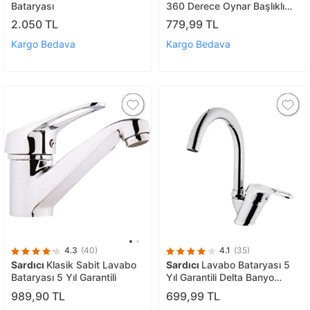
Bataryası
360 Derece Oynar Başlıklı
Banyo Bataryası 5 Yil
2.050 TL
779,99 TL
Garantili Lavabo Musluğu
Kargo Bedava
Kargo Bedava
4.3
(40)
4.1
(35)
Sardıcı
Klasik Sabit Lavabo
Sardıcı
Lavabo Bataryası 5
Bataryası 5 Yıl Garantili
Yıl Garantili Delta Banyo
Lavabo Bataryası
989,90 TL
699,99 TL