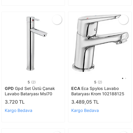
5
(2)
5
(2)
GPD
Gpd Set Üstü Çanak
ECA
Eca Spylos Lavabo
Lavabo Bataryası Msl70
Bataryası Krom 102188125
3.720 TL
3.489,05 TL
Kargo Bedava
Kargo Bedava