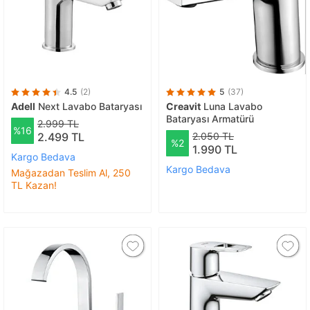
4.5
(2)
5
(37)
Adell
Next Lavabo Bataryası
Creavit
Luna Lavabo
Bataryası Armatürü
2.999 TL
%16
2.499 TL
2.050 TL
%2
1.990 TL
Kargo Bedava
Kargo Bedava
Mağazadan Teslim Al, 250
TL Kazan!