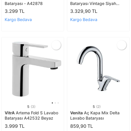
Bataryası - A42878
Bataryası Vintage Siyah
Klb100-b
3.299 TL
3.329,90 TL
Kargo Bedava
Kargo Bedava
5
(3)
5
(2)
VitrA
Artema Fold S Lavabo
Venita
Aç Kapa Mix Delta
Bataryası A42532 Beyaz
Lavabo Bataryası
3.999 TL
859,90 TL