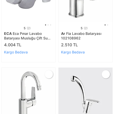
5
(2)
5
(2)
ECA
Eca Pınar Lavabo
Ar
Fia Lavabo Bataryası
Bataryası Musluğu Çift Su
102108962
Girişli 102108557
4.004 TL
2.510 TL
Kargo Bedava
Kargo Bedava