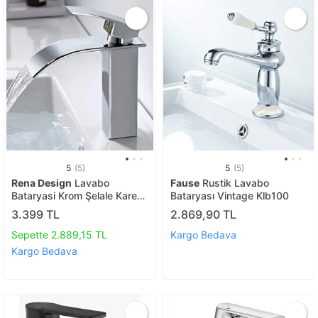
5
(5)
5
(5)
Rena Design
Lavabo
Fause
Rustik Lavabo
Bataryasi Krom Şelale Kare
Bataryası Vintage Klb100
Gövde Eği̇mli̇ Havza Banyo
3.399 TL
2.869,90 TL
Armatür Çi̇ft Gi̇ri̇ş Musluk
Lüks Ergonami̇k
Sepette 2.889,15 TL
Kargo Bedava
Kargo Bedava