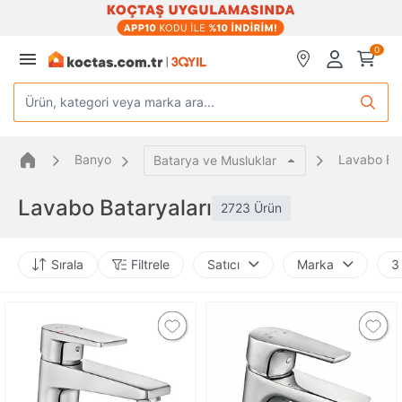
0
Ürün, kategori veya marka ara...
Banyo
Lavabo Bat
Batarya ve Musluklar
Lavabo Bataryaları
2723 Ürün
Sırala
Filtrele
Satıcı
Marka
3 