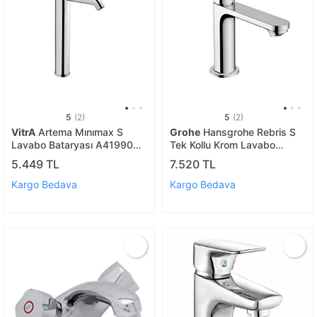
5
(2)
5
(2)
VitrA
Artema Mınımax S
Grohe
Hansgrohe Rebris S
Lavabo Bataryası A41990
Tek Kollu Krom Lavabo
Yüksek - Krom
Bataryası - 72517000
5.449 TL
7.520 TL
Kargo Bedava
Kargo Bedava