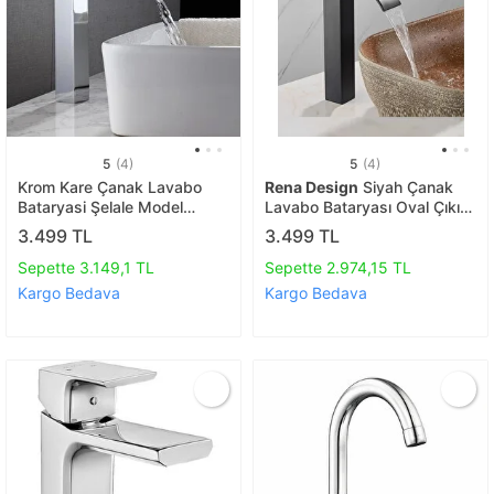
5
(4)
5
(4)
Krom Kare Çanak Lavabo
Rena Design
Siyah Çanak
Bataryasi Şelale Model
Lavabo Bataryası Oval Çıkış
Uzun/yüksek Lavabo
Havza Model Uzun/yüksek
3.499 TL
3.499 TL
Musluğu Çi̇ft Gi̇ri̇şli̇ Armatür
Lavabo Musluğu Çift Girişli
Sepette 3.149,1 TL
Sepette 2.974,15 TL
Kargo Bedava
Kargo Bedava