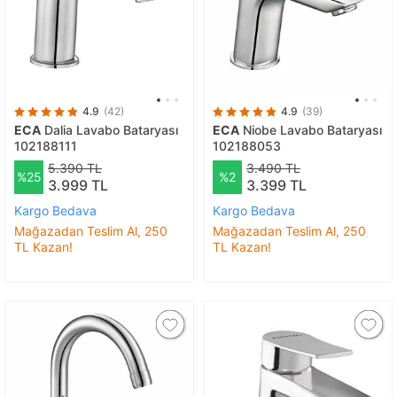
4.9
(42)
4.9
(39)
ECA
Dalia Lavabo Bataryası
ECA
Niobe Lavabo Bataryası
102188111
102188053
5.390 TL
3.490 TL
%25
%2
3.999 TL
3.399 TL
Kargo Bedava
Kargo Bedava
Mağazadan Teslim Al, 250
Mağazadan Teslim Al, 250
TL Kazan!
TL Kazan!