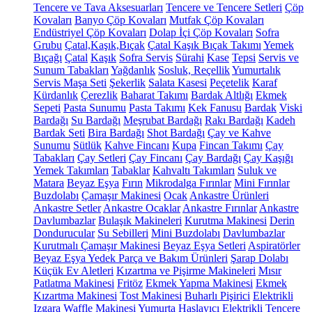
Tencere ve Tava Aksesuarları
Tencere ve Tencere Setleri
Çöp
Kovaları
Banyo Çöp Kovaları
Mutfak Çöp Kovaları
Endüstriyel Çöp Kovaları
Dolap İçi Çöp Kovaları
Sofra
Grubu
Çatal,Kaşık,Bıçak
Çatal Kaşık Bıçak Takımı
Yemek
Bıçağı
Çatal
Kaşık
Sofra Servis
Sürahi
Kase
Tepsi
Servis ve
Sunum Tabakları
Yağdanlık
Sosluk, Reçellik
Yumurtalık
Servis Maşa Seti
Şekerlik
Salata Kasesi
Peçetelik
Karaf
Kürdanlık
Çerezlik
Baharat Takımı
Bardak Altlığı
Ekmek
Sepeti
Pasta Sunumu
Pasta Takımı
Kek Fanusu
Bardak
Viski
Bardağı
Su Bardağı
Meşrubat Bardağı
Rakı Bardağı
Kadeh
Bardak Seti
Bira Bardağı
Shot Bardağı
Çay ve Kahve
Sunumu
Sütlük
Kahve Fincanı
Kupa
Fincan Takımı
Çay
Tabakları
Çay Setleri
Çay Fincanı
Çay Bardağı
Çay Kaşığı
Yemek Takımları
Tabaklar
Kahvaltı Takımları
Suluk ve
Matara
Beyaz Eşya
Fırın
Mikrodalga Fırınlar
Mini Fırınlar
Buzdolabı
Çamaşır Makinesi
Ocak
Ankastre Ürünleri
Ankastre Setler
Ankastre Ocaklar
Ankastre Fırınlar
Ankastre
Davlumbazlar
Bulaşık Makineleri
Kurutma Makinesi
Derin
Dondurucular
Su Sebilleri
Mini Buzdolabı
Davlumbazlar
Kurutmalı Çamaşır Makinesi
Beyaz Eşya Setleri
Aspiratörler
Beyaz Eşya Yedek Parça ve Bakım Ürünleri
Şarap Dolabı
Küçük Ev Aletleri
Kızartma ve Pişirme Makineleri
Mısır
Patlatma Makinesi
Fritöz
Ekmek Yapma Makinesi
Ekmek
Kızartma Makinesi
Tost Makinesi
Buharlı Pişirici
Elektrikli
Izgara
Waffle Makinesi
Yumurta Haşlayıcı
Elektrikli Tencere