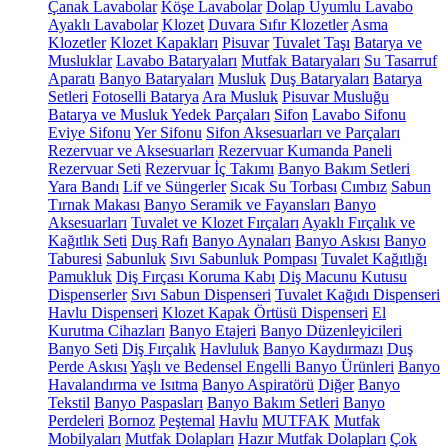
Çanak Lavabolar
Köşe Lavabolar
Dolap Uyumlu Lavabo
Ayaklı Lavabolar
Klozet
Duvara Sıfır Klozetler
Asma
Klozetler
Klozet Kapakları
Pisuvar
Tuvalet Taşı
Batarya ve
Musluklar
Lavabo Bataryaları
Mutfak Bataryaları
Su Tasarruf
Aparatı
Banyo Bataryaları
Musluk
Duş Bataryaları
Batarya
Setleri
Fotoselli Batarya
Ara Musluk
Pisuvar Musluğu
Batarya ve Musluk Yedek Parçaları
Sifon
Lavabo Sifonu
Eviye Sifonu
Yer Sifonu
Sifon Aksesuarları ve Parçaları
Rezervuar ve Aksesuarları
Rezervuar Kumanda Paneli
Rezervuar Seti
Rezervuar İç Takımı
Banyo Bakım Setleri
Yara Bandı
Lif ve Süngerler
Sıcak Su Torbası
Cımbız
Sabun
Tırnak Makası
Banyo Seramik ve Fayansları
Banyo
Aksesuarları
Tuvalet ve Klozet Fırçaları
Ayaklı Fırçalık ve
Kağıtlık Seti
Duş Rafı
Banyo Aynaları
Banyo Askısı
Banyo
Taburesi
Sabunluk
Sıvı Sabunluk Pompası
Tuvalet Kağıtlığı
Pamukluk
Diş Fırçası Koruma Kabı
Diş Macunu Kutusu
Dispenserler
Sıvı Sabun Dispenseri
Tuvalet Kağıdı Dispenseri
Havlu Dispenseri
Klozet Kapak Örtüsü Dispenseri
El
Kurutma Cihazları
Banyo Etajeri
Banyo Düzenleyicileri
Banyo Seti
Diş Fırçalık
Havluluk
Banyo Kaydırmazı
Duş
Perde Askısı
Yaşlı ve Bedensel Engelli Banyo Ürünleri
Banyo
Havalandırma ve Isıtma
Banyo Aspiratörü
Diğer
Banyo
Tekstil
Banyo Paspasları
Banyo Bakım Setleri
Banyo
Perdeleri
Bornoz
Peştemal
Havlu
MUTFAK
Mutfak
Mobilyaları
Mutfak Dolapları
Hazır Mutfak Dolapları
Çok