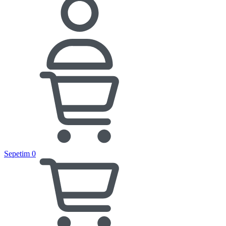
Sepetim
0