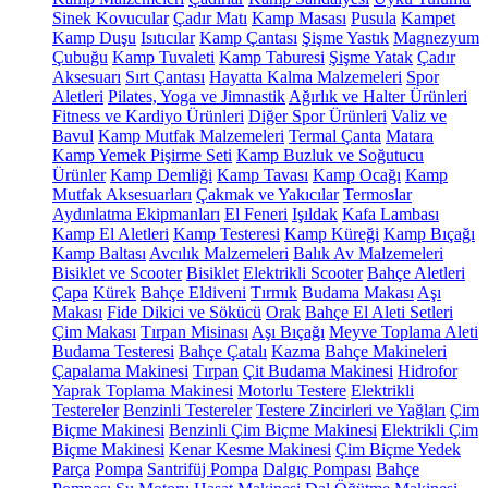
Sinek Kovucular
Çadır Matı
Kamp Masası
Pusula
Kampet
Kamp Duşu
Isıtıcılar
Kamp Çantası
Şişme Yastık
Magnezyum
Çubuğu
Kamp Tuvaleti
Kamp Taburesi
Şişme Yatak
Çadır
Aksesuarı
Sırt Çantası
Hayatta Kalma Malzemeleri
Spor
Aletleri
Pilates, Yoga ve Jimnastik
Ağırlık ve Halter Ürünleri
Fitness ve Kardiyo Ürünleri
Diğer Spor Ürünleri
Valiz ve
Bavul
Kamp Mutfak Malzemeleri
Termal Çanta
Matara
Kamp Yemek Pişirme Seti
Kamp Buzluk ve Soğutucu
Ürünler
Kamp Demliği
Kamp Tavası
Kamp Ocağı
Kamp
Mutfak Aksesuarları
Çakmak ve Yakıcılar
Termoslar
Aydınlatma Ekipmanları
El Feneri
Işıldak
Kafa Lambası
Kamp El Aletleri
Kamp Testeresi
Kamp Küreği
Kamp Bıçağı
Kamp Baltası
Avcılık Malzemeleri
Balık Av Malzemeleri
Bisiklet ve Scooter
Bisiklet
Elektrikli Scooter
Bahçe Aletleri
Çapa
Kürek
Bahçe Eldiveni
Tırmık
Budama Makası
Aşı
Makası
Fide Dikici ve Sökücü
Orak
Bahçe El Aleti Setleri
Çim Makası
Tırpan Misinası
Aşı Bıçağı
Meyve Toplama Aleti
Budama Testeresi
Bahçe Çatalı
Kazma
Bahçe Makineleri
Çapalama Makinesi
Tırpan
Çit Budama Makinesi
Hidrofor
Yaprak Toplama Makinesi
Motorlu Testere
Elektrikli
Testereler
Benzinli Testereler
Testere Zincirleri ve Yağları
Çim
Biçme Makinesi
Benzinli Çim Biçme Makinesi
Elektrikli Çim
Biçme Makinesi
Kenar Kesme Makinesi
Çim Biçme Yedek
Parça
Pompa
Santrifüj Pompa
Dalgıç Pompası
Bahçe