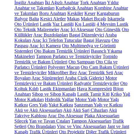
İngiliz Anahtarı
İki Ağızlı Anahtar
Tork Anahtarı
Yıldız
Anahtar ve Takımları
Kurbağcık Anahtarı
Kombine Anahtar
ve Takımları
Boru Anahtarı
Keskiler
Keser
Kargaburun
Balyoz
Balta
Kesici Aletler
Makas
Maket Bıçağı
Iskarpela
Oto Ürünleri
Lastik
Yaz Lastiği
Kış Lastiği
4 Mevsim Lastik
Oto Teknik Malzemeler
Araç İçi Aksesuar
Oto Güneşlik
Oto
Küllükler
Araç Buzdolapları
Bagaj Düzenleyici
Araba
Kokuları
Araç İçi Telefon Tutucular
Bagaj Havuzu
Oto
Paspası
Araç İçi Kamera
Oto Multimedya ve Görüntü
Sistemleri
Oto Bakım Temizlik Ürünleri
Basınçlı Yıkama
Makineleri
Tampon Parlatıcı ve Temizleyiciler
Torpido
Temizlik ve Bakım Ürünleri
Oto Şampuan
Oto Cila ve
Parlatıcı Ürünleri
Polyester Macun
Oto Cam Bakım Ürünleri
ve Temizleyiciler
Mikrofiber Bez
Araç Temizlik Seti
Araç
Boyaları
Araç Süpürgeleri
Araba Çizik Giderici
Motor
Temizleyici ve Bakım Ürünleri
Radyatör Temizleyiciler
Oto
Koltuk Kılıfı
Lastik Ekipmanları
Hava Kompresörü
Bijon
Anahtarı
Sibop ve Sibop Kapağı
Lastik Tamir Kiti
Kriko
Yağ
Motor Katkıları
Hidrolik Yağlar
Motor Yağı
Motor Yağı
Katkısı
Gres Yağı
Yakıt Katkısı
Şanzıman Yağı ve Katkısı
Akü ve Akü Aksesuarları
Akü
Akü Şarj Cihazları
Akü
Takviye Kablosu
Araç Dış Aksesuar
Plaka Aksesuarları
Silecek
Yan ve Tavan Çıtaları
Tampon Aksesuarları
Trafik
Setleri
Oto Brandaları
Vinç ve Vinç Aksesuarları
Jant ve Jant
Kapağı
Trafik Ürünleri
Oto Projektör
Diğer Trafik Ürünleri