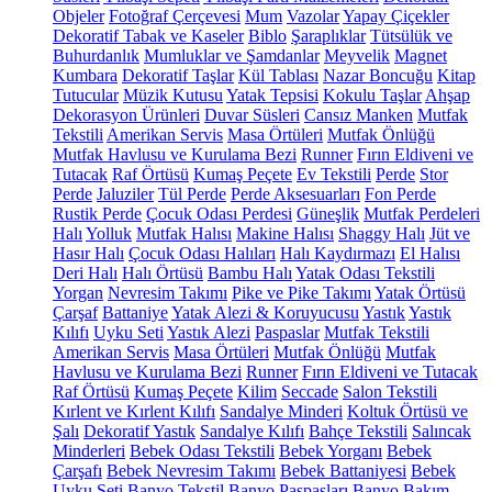
Objeler
Fotoğraf Çerçevesi
Mum
Vazolar
Yapay Çiçekler
Dekoratif Tabak ve Kaseler
Biblo
Şaraplıklar
Tütsülük ve
Buhurdanlık
Mumluklar ve Şamdanlar
Meyvelik
Magnet
Kumbara
Dekoratif Taşlar
Kül Tablası
Nazar Boncuğu
Kitap
Tutucular
Müzik Kutusu
Yatak Tepsisi
Kokulu Taşlar
Ahşap
Dekorasyon Ürünleri
Duvar Süsleri
Cansız Manken
Mutfak
Tekstili
Amerikan Servis
Masa Örtüleri
Mutfak Önlüğü
Mutfak Havlusu ve Kurulama Bezi
Runner
Fırın Eldiveni ve
Tutacak
Raf Örtüsü
Kumaş Peçete
Ev Tekstili
Perde
Stor
Perde
Jaluziler
Tül Perde
Perde Aksesuarları
Fon Perde
Rustik Perde
Çocuk Odası Perdesi
Güneşlik
Mutfak Perdeleri
Halı
Yolluk
Mutfak Halısı
Makine Halısı
Shaggy Halı
Jüt ve
Hasır Halı
Çocuk Odası Halıları
Halı Kaydırmazı
El Halısı
Deri Halı
Halı Örtüsü
Bambu Halı
Yatak Odası Tekstili
Yorgan
Nevresim Takımı
Pike ve Pike Takımı
Yatak Örtüsü
Çarşaf
Battaniye
Yatak Alezi & Koruyucusu
Yastık
Yastık
Kılıfı
Uyku Seti
Yastık Alezi
Paspaslar
Mutfak Tekstili
Amerikan Servis
Masa Örtüleri
Mutfak Önlüğü
Mutfak
Havlusu ve Kurulama Bezi
Runner
Fırın Eldiveni ve Tutacak
Raf Örtüsü
Kumaş Peçete
Kilim
Seccade
Salon Tekstili
Kırlent ve Kırlent Kılıfı
Sandalye Minderi
Koltuk Örtüsü ve
Şalı
Dekoratif Yastık
Sandalye Kılıfı
Bahçe Tekstili
Salıncak
Minderleri
Bebek Odası Tekstili
Bebek Yorganı
Bebek
Çarşafı
Bebek Nevresim Takımı
Bebek Battaniyesi
Bebek
Uyku Seti
Banyo Tekstil
Banyo Paspasları
Banyo Bakım