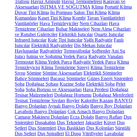
Trafosu
Havuz Ampulü
Havuz Termometresi
Karavan ve
Aksesuarları
ISITMA VE SOĞUTMA
Klima
Portatif Klima
Duvar Tipi Klima
Isı Pompası
Salon Tipi Klima
Klima
Kumandası
Kaset Tipi Klima
Kombi
Tavan Vantilatörleri
Vantilatörler
Hava Temizleyiciler
Nem Cihazları
Hava
Temizleme Cihazları
Buhar Makineleri
Nem Alma Cihazları
ve Rutubet Gidericiler
Elektrikli Isıtıcılar
Quartz Isıtıcılar
Infrared Isıtıcılar
Kule Tipi Isıtıcılar
Yağlı Radyatör
Fanlı
Isıtıcılar
Elektrikli Radyatörler
Dış Mekan Isıtıcılar
Havlupanlar
Radyatörler
Termosifonlar
Şofbenler
Ani Su
Isıtıcı
Isıtma ve Soğutma Yedek Parça
Radyatör Vanaları
Termostat
Klima Yedek Parça
Radyatör Yedek Parça
Klima
Temizleyicisi
Klima Temizleme Spreyi
Klima Temizleme
Sıvısı
Şömine
Şömine Aksesuarları
Elektrikli Şömineler
Bahçe Şömineleri
Bacasız Şömineler
Güneş Enerji Sistemleri
Soba
Doğalgaz Sobası
Kuzine Soba
Elektrikli Soba
Pelet
Soba
Soba Borusu ve Aksesuarları
Hava Perdesi
Doğalgaz
Tesisat Malzemeleri
Doğalgaz Hortumu
Doğalgaz Menfezleri
Tesisat Temizleme Sıvıları
Boyler
Kalorifer Kazanı
BANYO
Banyo Dolapları
Aynalı Banyo Dolabı
Banyo Boy Dolapları
Lavabolu Banyo Dolapları
Çok Amaçlı Banyo Dolapları
Çamaşır Makinesi Dolapları
Ecza Dolabı
Banyo Rafları
Duş
Sistemleri
Duşakabin
Duş Tekneleri
Jakuziler
Küvet
Duş
Setleri
Duş Sistemleri
Duş Başlıkları
Duş Kolonları
Sürgülü
Duş Setleri
Duş Spiralleri
El Duşu
Vitrifiyeler
Lavabolar