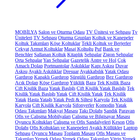
MOBİLYA
Salon ve Oturma Odası
TV Ünitesi ve Sehpası
Tv
Üniteleri
TV Sehpası
Oturma Grupları
Koltuk ve Kanepeler
Koltuk Takımları
Köşe Koltuklar
Tekli Koltuk ve Berjerler
Çekyat
Armut Koltuklar
Masaj Koltuğu
Puf
Bank ve
Benchler
Sallanan Koltuk
Kitaplık
Sehpalar
Zigon Sehpalar
Orta Sehpalar
Yan Sehpalar
Gazetelik
Antre ve Hol
Çok
Amaçlı Dolap
Portmantolar
Askılıklar
Kapı Askısı
Duvar
Askısı
Ayaklı Askılıklar
Dresuar
Ayakkabılık
Yatak Odası
Gardırop
Kapaklı Gardırop
Sürgülü Gardırop
Bez Gardırop
Açık Dolap
Köşe Gardırop
Yüklük
Baza
Tek Kişilik Baza
Çift Kişilik Baza
Yatak Başlığı
Çift Kişilik Yatak Başlığı
Tek
Kişilik Yatak Başlığı
Yatak
Çift Kişilik Yatak
Tek Kişilik
Yatak
Hasta Yatağı
Yatak Pedi & Şiltesi
Karyola
Tek Kişilik
Karyola
Çift Kişilik Karyola
Şifonyerler
Komodin
Yatak
Odası Takımları
Makyaj Masası
Takı Dolabı
Sandık
Paravan
Ofis ve Çalışma Mobilyaları
Çalışma ve Bilgisayar Masası
Oyuncu Koltukları
Çalışma ve Ofis Sandalyeleri
Keson
Ofis
Dolabı
Ofis Koltukları ve Kanepeleri
Ayaklı Küllükler
Laptop
Sehpası
Oyuncu Masası
Toplantı Masası
Ofis Masası ve
Takımları
Yemek Odası
Yemek Odası Takımları
Vitrin
Yemek