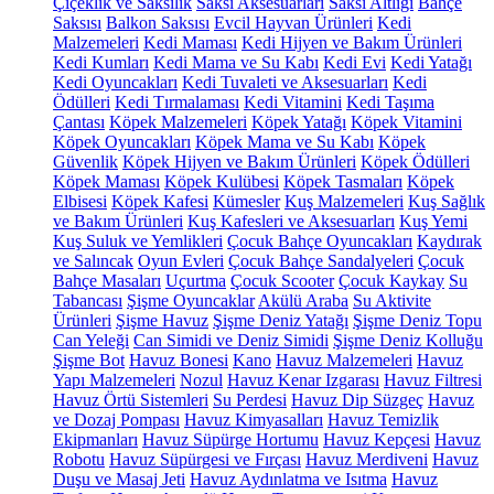
Çiçeklik ve Saksılık
Saksı Aksesuarları
Saksı Altlığı
Bahçe
Saksısı
Balkon Saksısı
Evcil Hayvan Ürünleri
Kedi
Malzemeleri
Kedi Maması
Kedi Hijyen ve Bakım Ürünleri
Kedi Kumları
Kedi Mama ve Su Kabı
Kedi Evi
Kedi Yatağı
Kedi Oyuncakları
Kedi Tuvaleti ve Aksesuarları
Kedi
Ödülleri
Kedi Tırmalaması
Kedi Vitamini
Kedi Taşıma
Çantası
Köpek Malzemeleri
Köpek Yatağı
Köpek Vitamini
Köpek Oyuncakları
Köpek Mama ve Su Kabı
Köpek
Güvenlik
Köpek Hijyen ve Bakım Ürünleri
Köpek Ödülleri
Köpek Maması
Köpek Kulübesi
Köpek Tasmaları
Köpek
Elbisesi
Köpek Kafesi
Kümesler
Kuş Malzemeleri
Kuş Sağlık
ve Bakım Ürünleri
Kuş Kafesleri ve Aksesuarları
Kuş Yemi
Kuş Suluk ve Yemlikleri
Çocuk Bahçe Oyuncakları
Kaydırak
ve Salıncak
Oyun Evleri
Çocuk Bahçe Sandalyeleri
Çocuk
Bahçe Masaları
Uçurtma
Çocuk Scooter
Çocuk Kaykay
Su
Tabancası
Şişme Oyuncaklar
Akülü Araba
Su Aktivite
Ürünleri
Şişme Havuz
Şişme Deniz Yatağı
Şişme Deniz Topu
Can Yeleği
Can Simidi ve Deniz Simidi
Şişme Deniz Kolluğu
Şişme Bot
Havuz Bonesi
Kano
Havuz Malzemeleri
Havuz
Yapı Malzemeleri
Nozul
Havuz Kenar Izgarası
Havuz Filtresi
Havuz Örtü Sistemleri
Su Perdesi
Havuz Dip Süzgeç
Havuz
ve Dozaj Pompası
Havuz Kimyasalları
Havuz Temizlik
Ekipmanları
Havuz Süpürge Hortumu
Havuz Kepçesi
Havuz
Robotu
Havuz Süpürgesi ve Fırçası
Havuz Merdiveni
Havuz
Duşu ve Masaj Jeti
Havuz Aydınlatma ve Isıtma
Havuz