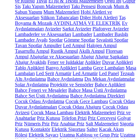
ve Rulosu
Tuval
El İşi & Tekstil Malzemeleri
Örgü İpi
Güpür
Şiş
Takı Yapım Malzemeleri
Takı Pensesi
Boncuk
Mum &
Sabun Yapımı
Mum Malzemeleri
Hobi Aletleri ve
Aksesuarları
Silikon Tabancaları
Diğer Hobi Aletleri
Taş
Boyama & Mozaik
AYDINLATMA VE ELEKTRİK
Ev
Aydınlatmaları
Avizeler
Sarkıt Avizeler
Plafonyer Avizeler
Lambaderler ve Aksesuarları
Lambader
Lambader Başlığı
Lambader Ayağı
Spotlar
Gömme Spotlar
Sıvaüstü Spotlar
Tavan Spotlar
Ampuller
Led Ampul
Halojen Ampul
Tasarruflu Ampul
Rustik Ampul
Akıllı Ampul
Floresan
Ampul
Abajurlar ve Aksesuarları
Abajur
Abajur Şapkaları
Abajur Ayaklığı
Fener ve Işıldaklar
Aplikler
Duvar Aplikleri
Tablo Aplikleri
Banyo Aplikleri
Lamba
Gece Lambaları
Masa
Lambaları
Led Şerit
Armatür
Led Armatür
Led Panel
Tezgah
Altı Aydınlatma
Bahçe Aydınlatma
Dış Mekan Aydınlatmalar
Solar Aydınlatma
Projektör ve Sensörler
Bahçe Aplikleri
Bahçe Feneri ve Meşaleler
Bahçe Masa Üstü Aydınlatma
Bahçe Set Üstü Aydınlatma
Bahçe Aydınlatma Direkleri
Çocuk Odası Aydınlatma
Çocuk Gece Lambası
Çocuk Odası
Duvar Aydınlatmaları
Çocuk Odası Abajuru
Çocuk Odası
Avizesi
Çocuk Masa Lambası
Elektrik Malzemeleri
Priz ve
Anahtarlar
Priz Kutusu
Telefon Prizi
Priz Çerçevesi
Golyat
Priz
Nümeris Priz
Priz
Anahtar Priz
Şalt Malzemeleri
Sigorta
Kutusu
Kontaktör
Elektrik Sigortası
Şalter
Kaçak Akım
Rölesi
Elektrik Sayacı
Uzatma Kablosu ve Grup Priz
Uzatma