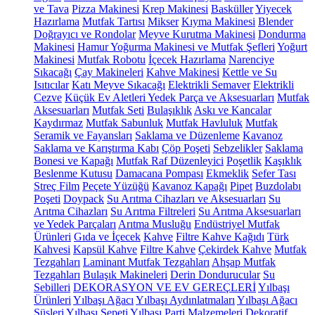
ve Tava
Pizza Makinesi
Krep Makinesi
Basküller
Yiyecek
Hazırlama
Mutfak Tartısı
Mikser
Kıyma Makinesi
Blender
Doğrayıcı ve Rondolar
Meyve Kurutma Makinesi
Dondurma
Makinesi
Hamur Yoğurma Makinesi ve Mutfak Şefleri
Yoğurt
Makinesi
Mutfak Robotu
İçecek Hazırlama
Narenciye
Sıkacağı
Çay Makineleri
Kahve Makinesi
Kettle ve Su
Isıtıcılar
Katı Meyve Sıkacağı
Elektrikli Semaver
Elektrikli
Cezve
Küçük Ev Aletleri Yedek Parça ve Aksesuarları
Mutfak
Aksesuarları
Mutfak Seti
Bulaşıklık
Askı ve Kancalar
Kaydırmaz
Mutfak Sabunluk
Mutfak Havluluk
Mutfak
Seramik ve Fayansları
Saklama ve Düzenleme
Kavanoz
Saklama ve Karıştırma Kabı
Çöp Poşeti
Sebzelikler
Saklama
Bonesi ve Kapağı
Mutfak Raf Düzenleyici
Poşetlik
Kaşıklık
Beslenme Kutusu
Damacana Pompası
Ekmeklik
Sefer Tası
Streç Film
Peçete Yüzüğü
Kavanoz Kapağı
Pipet
Buzdolabı
Poşeti
Doypack
Su Arıtma Cihazları ve Aksesuarları
Su
Arıtma Cihazları
Su Arıtma Filtreleri
Su Arıtma Aksesuarları
ve Yedek Parçaları
Arıtma Musluğu
Endüstriyel Mutfak
Ürünleri
Gıda ve İçecek
Kahve
Filtre Kahve Kağıdı
Türk
Kahvesi
Kapsül Kahve
Filtre Kahve
Çekirdek Kahve
Mutfak
Tezgahları
Laminant Mutfak Tezgahları
Ahşap Mutfak
Tezgahları
Bulaşık Makineleri
Derin Dondurucular
Su
Sebilleri
DEKORASYON VE EV GEREÇLERİ
Yılbaşı
Ürünleri
Yılbaşı Ağacı
Yılbaşı Aydınlatmaları
Yılbaşı Ağacı
Süsleri
Yılbaşı Sepeti
Yılbaşı Parti Malzemeleri
Dekoratif