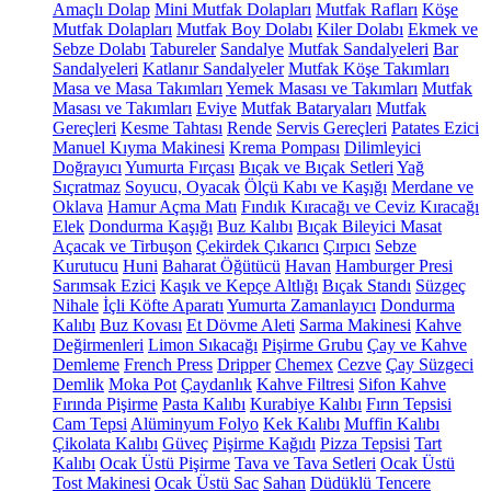
Amaçlı Dolap
Mini Mutfak Dolapları
Mutfak Rafları
Köşe
Mutfak Dolapları
Mutfak Boy Dolabı
Kiler Dolabı
Ekmek ve
Sebze Dolabı
Tabureler
Sandalye
Mutfak Sandalyeleri
Bar
Sandalyeleri
Katlanır Sandalyeler
Mutfak Köşe Takımları
Masa ve Masa Takımları
Yemek Masası ve Takımları
Mutfak
Masası ve Takımları
Eviye
Mutfak Bataryaları
Mutfak
Gereçleri
Kesme Tahtası
Rende
Servis Gereçleri
Patates Ezici
Manuel Kıyma Makinesi
Krema Pompası
Dilimleyici
Doğrayıcı
Yumurta Fırçası
Bıçak ve Bıçak Setleri
Yağ
Sıçratmaz
Soyucu, Oyacak
Ölçü Kabı ve Kaşığı
Merdane ve
Oklava
Hamur Açma Matı
Fındık Kıracağı ve Ceviz Kıracağı
Elek
Dondurma Kaşığı
Buz Kalıbı
Bıçak Bileyici Masat
Açacak ve Tirbuşon
Çekirdek Çıkarıcı
Çırpıcı
Sebze
Kurutucu
Huni
Baharat Öğütücü
Havan
Hamburger Presi
Sarımsak Ezici
Kaşık ve Kepçe Altlığı
Bıçak Standı
Süzgeç
Nihale
İçli Köfte Aparatı
Yumurta Zamanlayıcı
Dondurma
Kalıbı
Buz Kovası
Et Dövme Aleti
Sarma Makinesi
Kahve
Değirmenleri
Limon Sıkacağı
Pişirme Grubu
Çay ve Kahve
Demleme
French Press
Dripper
Chemex
Cezve
Çay Süzgeci
Demlik
Moka Pot
Çaydanlık
Kahve Filtresi
Sifon Kahve
Fırında Pişirme
Pasta Kalıbı
Kurabiye Kalıbı
Fırın Tepsisi
Cam Tepsi
Alüminyum Folyo
Kek Kalıbı
Muffin Kalıbı
Çikolata Kalıbı
Güveç
Pişirme Kağıdı
Pizza Tepsisi
Tart
Kalıbı
Ocak Üstü Pişirme
Tava ve Tava Setleri
Ocak Üstü
Tost Makinesi
Ocak Üstü Sac
Sahan
Düdüklü Tencere