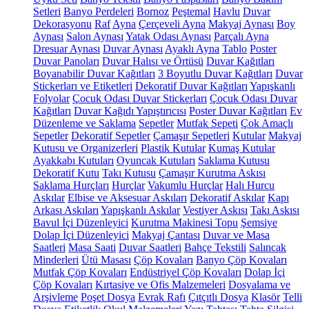
Setleri
Banyo Perdeleri
Bornoz
Peştemal
Havlu
Duvar
Dekorasyonu
Raf
Ayna
Çerçeveli Ayna
Makyaj Aynası
Boy
Aynası
Salon Aynası
Yatak Odası Aynası
Parçalı Ayna
Dresuar Aynası
Duvar Aynası
Ayaklı Ayna
Tablo
Poster
Duvar Panoları
Duvar Halısı ve Örtüsü
Duvar Kağıtları
Boyanabilir Duvar Kağıtları
3 Boyutlu Duvar Kağıtları
Duvar
Stickerları ve Etiketleri
Dekoratif Duvar Kağıtları
Yapışkanlı
Folyolar
Çocuk Odası Duvar Stickerları
Çocuk Odası Duvar
Kağıtları
Duvar Kağıdı Yapıştırıcısı
Poster Duvar Kağıtları
Ev
Düzenleme ve Saklama
Sepetler
Mutfak Sepeti
Çok Amaçlı
Sepetler
Dekoratif Sepetler
Çamaşır Sepetleri
Kutular
Makyaj
Kutusu ve Organizerleri
Plastik Kutular
Kumaş Kutular
Ayakkabı Kutuları
Oyuncak Kutuları
Saklama Kutusu
Dekoratif Kutu
Takı Kutusu
Çamaşır Kurutma Askısı
Saklama Hurçları
Hurçlar
Vakumlu Hurçlar
Halı Hurcu
Askılar
Elbise ve Aksesuar Askıları
Dekoratif Askılar
Kapı
Arkası Askıları
Yapışkanlı Askılar
Vestiyer Askısı
Takı Askısı
Bavul İçi Düzenleyici
Kurutma Makinesi Topu
Şemsiye
Dolap İçi Düzenleyici
Makyaj Çantası
Duvar ve Masa
Saatleri
Masa Saati
Duvar Saatleri
Bahçe Tekstili
Salıncak
Minderleri
Ütü Masası
Çöp Kovaları
Banyo Çöp Kovaları
Mutfak Çöp Kovaları
Endüstriyel Çöp Kovaları
Dolap İçi
Çöp Kovaları
Kırtasiye ve Ofis Malzemeleri
Dosyalama ve
Arşivleme
Poşet Dosya
Evrak Rafı
Çıtçıtlı Dosya
Klasör
Telli