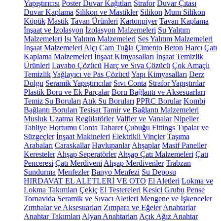
Yapıştırıcısı
Poster Duvar Kağıtları
Strafor
Duvar Çıtası
Duvar Kaplama
Silikon ve Mastikler
Silikon
Mum Silikon
Köpük
Mastik
Tavan Ürünleri
Kartonpiyer
Tavan Kaplama
İnşaat ve İzolasyon
İzolasyon Malzemeleri
Su Yalıtım
Malzemeleri
Isı Yalıtım Malzemeleri
Ses Yalıtım Malzemeleri
İnşaat Malzemeleri
Alçı
Cam Tuğla
Çimento
Beton Harcı
Çatı
Kaplama Malzemeleri
İnşaat Kimyasalları
İnşaat Temizlik
Ürünleri
Lavabo Çözücü
Harç ve Sıva Çözücü
Çok Amaçlı
Temizlik
Yağlayıcı ve Pas Çözücü
Yapı Kimyasalları
Derz
Dolgu
Seramik Yapıştırıcılar
Sıvı Conta
Strafor Yapıştırılar
Plastik Boru ve Ek Parçalar
Boru Bağlantı ve Aksesuarları
Temiz Su Boruları
Atık Su Boruları
PPRC Borular
Kombi
Bağlantı Boruları
Tesisat Tamir ve Bağlantı Malzemeleri
Musluk Uzatma
Regülatörler
Valfler ve Vanalar
Nipeller
Tahliye Hortumu
Conta
Taharet Çubuğu
Fittings
Tıpalar ve
Süzgeçler
İnşaat Makineleri
Elektrikli Vinçler
Taşıma
Arabaları
Caraskallar
Havlupanlar
Ahşaplar
Masif Paneller
Keresteler
Ahşap Seperatörler
Ahşap Çatı Malzemeleri
Çatı
Penceresi
Çatı Merdiveni
Ahşap Merdivenler
Trabzan
Sundurma
Menfezler
Banyo Menfezi
Su Deposu
HIRDAVAT EL ALETLERİ VE OTO
El Aletleri
Lokma ve
Lokma Takımları
Çekiç
El Testereleri
Kesici Grubu
Pense
Tornavida
Seramik ve Sıvacı Aletleri
Mengene ve İşkenceler
Zımbalar ve Aksesuarları
Zımpara ve Eğeler
Anahtarlar
Anahtar Takımları
Alyan Anahtarları
Açık Ağız Anahtar