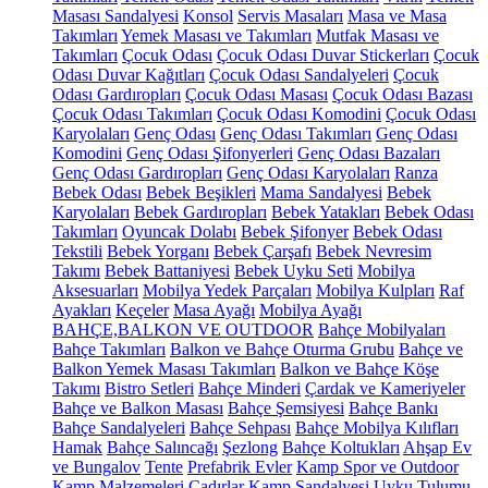
Masası Sandalyesi
Konsol
Servis Masaları
Masa ve Masa
Takımları
Yemek Masası ve Takımları
Mutfak Masası ve
Takımları
Çocuk Odası
Çocuk Odası Duvar Stickerları
Çocuk
Odası Duvar Kağıtları
Çocuk Odası Sandalyeleri
Çocuk
Odası Gardıropları
Çocuk Odası Masası
Çocuk Odası Bazası
Çocuk Odası Takımları
Çocuk Odası Komodini
Çocuk Odası
Karyolaları
Genç Odası
Genç Odası Takımları
Genç Odası
Komodini
Genç Odası Şifonyerleri
Genç Odası Bazaları
Genç Odası Gardıropları
Genç Odası Karyolaları
Ranza
Bebek Odası
Bebek Beşikleri
Mama Sandalyesi
Bebek
Karyolaları
Bebek Gardıropları
Bebek Yatakları
Bebek Odası
Takımları
Oyuncak Dolabı
Bebek Şifonyer
Bebek Odası
Tekstili
Bebek Yorganı
Bebek Çarşafı
Bebek Nevresim
Takımı
Bebek Battaniyesi
Bebek Uyku Seti
Mobilya
Aksesuarları
Mobilya Yedek Parçaları
Mobilya Kulpları
Raf
Ayakları
Keçeler
Masa Ayağı
Mobilya Ayağı
BAHÇE,BALKON VE OUTDOOR
Bahçe Mobilyaları
Bahçe Takımları
Balkon ve Bahçe Oturma Grubu
Bahçe ve
Balkon Yemek Masası Takımları
Balkon ve Bahçe Köşe
Takımı
Bistro Setleri
Bahçe Minderi
Çardak ve Kameriyeler
Bahçe ve Balkon Masası
Bahçe Şemsiyesi
Bahçe Bankı
Bahçe Sandalyeleri
Bahçe Sehpası
Bahçe Mobilya Kılıfları
Hamak
Bahçe Salıncağı
Şezlong
Bahçe Koltukları
Ahşap Ev
ve Bungalov
Tente
Prefabrik Evler
Kamp Spor ve Outdoor
Kamp Malzemeleri
Çadırlar
Kamp Sandalyesi
Uyku Tulumu