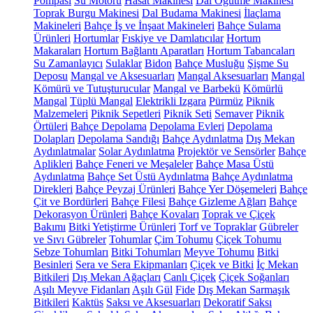
Pompası
Su Motoru
Hasat Makinesi
Dal Öğütme Makinesi
Toprak Burgu Makinesi
Dal Budama Makinesi
İlaçlama
Makineleri
Bahçe İş ve İnşaat Makineleri
Bahçe Sulama
Ürünleri
Hortumlar
Fıskiye ve Damlatıcılar
Hortum
Makaraları
Hortum Bağlantı Aparatları
Hortum Tabancaları
Su Zamanlayıcı
Sulaklar
Bidon
Bahçe Musluğu
Şişme Su
Deposu
Mangal ve Aksesuarları
Mangal Aksesuarları
Mangal
Kömürü ve Tutuşturucular
Mangal ve Barbekü
Kömürlü
Mangal
Tüplü Mangal
Elektrikli Izgara
Pürmüz
Piknik
Malzemeleri
Piknik Sepetleri
Piknik Seti
Semaver
Piknik
Örtüleri
Bahçe Depolama
Depolama Evleri
Depolama
Dolapları
Depolama Sandığı
Bahçe Aydınlatma
Dış Mekan
Aydınlatmalar
Solar Aydınlatma
Projektör ve Sensörler
Bahçe
Aplikleri
Bahçe Feneri ve Meşaleler
Bahçe Masa Üstü
Aydınlatma
Bahçe Set Üstü Aydınlatma
Bahçe Aydınlatma
Direkleri
Bahçe Peyzaj Ürünleri
Bahçe Yer Döşemeleri
Bahçe
Çit ve Bordürleri
Bahçe Filesi
Bahçe Gizleme Ağları
Bahçe
Dekorasyon Ürünleri
Bahçe Kovaları
Toprak ve Çiçek
Bakımı
Bitki Yetiştirme Ürünleri
Torf ve Topraklar
Gübreler
ve Sıvı Gübreler
Tohumlar
Çim Tohumu
Çiçek Tohumu
Sebze Tohumları
Bitki Tohumları
Meyve Tohumu
Bitki
Besinleri
Sera ve Sera Ekipmanları
Çiçek ve Bitki
İç Mekan
Bitkileri
Dış Mekan Ağaçları
Canlı Çiçek
Çiçek Soğanları
Aşılı Meyve Fidanları
Aşılı Gül
Fide
Dış Mekan Sarmaşık
Bitkileri
Kaktüs
Saksı ve Aksesuarları
Dekoratif Saksı