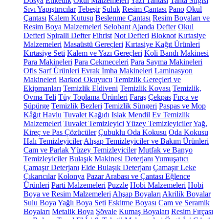
Dosya
Etiketlik
Okul Malzemeleri
Yazı Tahtası
Tahta Silgisi
Sıvı Yapıştırıcılar
Tebeşir
Suluk
Resim Çantası
Pano
Okul
Çantası
Kalem Kutusu
Beslenme Çantası
Resim Boyaları ve
Resim Boya Malzemeleri
Selobant
Ajanda
Defter
Okul
Defteri
Spiralli Defter
Fihrist
Not Defteri
Bloknot
Kırtasiye
Malzemeleri
Masaüstü Gereçleri
Kırtasiye Kağıt Ürünleri
Kırtasiye Seti
Kalem ve Yazı Gereçleri
Koli Bandı Makinesi
Para Makineleri
Para Çekmeceleri
Para Sayma Makineleri
Ofis Sarf Ürünleri
Evrak İmha Makineleri
Laminasyon
Makineleri
Barkod Okuyucu
Temizlik Gereçleri ve
Ekipmanları
Temizlik Eldiveni
Temizlik Kovası
Temizlik,
Ovma Teli
Tüy Toplama Ürünleri
Faraş
Çekpas
Fırça ve
Süpürge
Temizlik Bezleri
Temizlik Süngeri
Paspas ve Mop
Kâğıt Havlu
Tuvalet Kağıdı
Islak Mendil
Ev Temizlik
Malzemeleri
Tuvalet Temizleyici
Yüzey Temizleyiciler
Yağ,
Kireç ve Pas Çözücüler
Çubuklu Oda Kokusu
Oda Kokusu
Halı Temizleyiciler
Ahşap Temizleyiciler ve Bakım Ürünleri
Cam ve Parlak Yüzey Temizleyiciler
Mutfak ve Banyo
Temizleyiciler
Bulaşık Makinesi Deterjanı
Yumuşatıcı
Çamaşır Deterjanı
Elde Bulaşık Deterjanı
Çamaşır Leke
Çıkarıcılar
Kolonya
Pazar Arabası ve Çantası
Eğlence
Ürünleri
Parti Malzemeleri
Puzzle
Hobi Malzemeleri
Hobi
Boya ve Resim Malzemeleri
Ahşap Boyaları
Akrilik Boyalar
Sulu Boya
Yağlı Boya Seti
Eskitme Boyası
Cam ve Seramik
Boyaları
Metalik Boya
Şövale
Kumaş Boyaları
Resim Fırçası