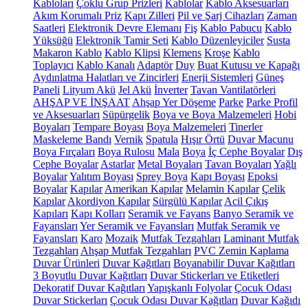
Kabloları
Çoklu Grup Prizleri
Kablolar
Kablo Aksesuarları
Akım Korumalı Priz
Kapı Zilleri
Pil ve Şarj Cihazları
Zaman
Saatleri
Elektronik Devre Elemanı
Fiş
Kablo Pabucu
Kablo
Yüksüğü
Elektronik Tamir Seti
Kablo Düzenleyiciler
Susta
Makaron Kablo
Kablo Klipsi
Klemens
Kroşe
Kablo
Toplayıcı
Kablo Kanalı
Adaptör
Duy
Buat Kutusu ve Kapağı
Aydınlatma Halatları ve Zincirleri
Enerji Sistemleri
Güneş
Paneli
Lityum Akü
Jel Akü
İnverter
Tavan Vantilatörleri
AHŞAP VE İNŞAAT
Ahşap Yer Döşeme
Parke
Parke Profil
ve Aksesuarları
Süpürgelik
Boya ve Boya Malzemeleri
Hobi
Boyaları
Tempare Boyası
Boya Malzemeleri
Tinerler
Maskeleme Bandı
Vernik
Spatula
Hışır Örtü
Duvar Macunu
Boya Fırçaları
Boya Rulosu
Mala
Boya
İç Cephe Boyalar
Dış
Cephe Boyalar
Astarlar
Metal Boyaları
Tavan Boyaları
Yağlı
Boyalar
Yalıtım Boyası
Sprey Boya
Kapı Boyası
Epoksi
Boyalar
Kapılar
Amerikan Kapılar
Melamin Kapılar
Çelik
Kapılar
Akordiyon Kapılar
Sürgülü Kapılar
Acil Çıkış
Kapıları
Kapı Kolları
Seramik ve Fayans
Banyo Seramik ve
Fayansları
Yer Seramik ve Fayansları
Mutfak Seramik ve
Fayansları
Karo
Mozaik
Mutfak Tezgahları
Laminant Mutfak
Tezgahları
Ahşap Mutfak Tezgahları
PVC Zemin Kaplama
Duvar Ürünleri
Duvar Kağıtları
Boyanabilir Duvar Kağıtları
3 Boyutlu Duvar Kağıtları
Duvar Stickerları ve Etiketleri
Dekoratif Duvar Kağıtları
Yapışkanlı Folyolar
Çocuk Odası
Duvar Stickerları
Çocuk Odası Duvar Kağıtları
Duvar Kağıdı