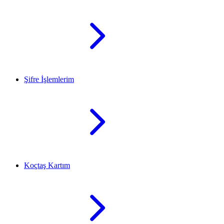
Şifre İşlemlerim
Koçtaş Kartım