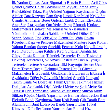
İlk Yardım Çantası
Araç Sigortaları
Benzin Bidonu
Acil Çıkış
Çekici
Çekme Halatı
Boyunluklar
Seyyar Lamba
Trafik
Reflektörleri
Takoz
Kış Ürünleri
Yağmur Kaydırıcılar
Ölçüm
Aletleri
Buz Kazıyıcı
Cam Suyu
Lastik Kar Paleti
Kışlık Set
Ürünler
Antifrizler
Buğu Giderici
Lastik Zinciri
Elektrikli
Araç Şarj İstasyonları
Oto Yedek Parça
Römork
Hırdavat
Malzemeleri
Hırdavat Malzemesi ve Aksesuarları
Yönlendirme Levhaları
Sabitleme Ürünleri
Dübel
Dübel
Setleri
Somun
Çivi
Vida-Çivi
Demir Pul
Vida
Civata
Köşebent
Kapı ve Pencere Malzemeleri
Menteşe
Kapı Kolları
Yalıtım Bantları
Stoper
Sineklik
Pencere Kolu
Kapı Hidroliği
Kapı Dürbünü
Kapı Kilitleri
Kapı Sürgüleri
Anahtarlık
Gönye
Posta Kutuları
Tekerlek
Testereler
Daire Testereler
Dekupaj Testereler
Çok Amaçlı Testereler
Tilki Kuyruğu
Testereler
Testere Aksesuarları
Tilki Kuyruğu Testere Ucu
Daire Testere Bıçağı
Dekupaj Testere Ucu
İş Güvenlik
Malzemeleri
İş Güvenlik Gözlükleri
İş Eldiveni
İş Elbisesi
İş
Ayakkabısı
Diğer İş Güvenlik Ürünleri
Siperlik
Lanyard
Takım Çanta Ve Dolapları
Takım Çantası
Takım ve Hizmet
Dolapları
Avadanlık
Ölçü Aletleri
Metre ve Şerit Metre
Su
Terazisi
Oda Termostatı
Silikon ve Mastikler
Silikon
Mum
Silikon
Köpük
Mastik
Yapıştırıcı ve Bantlar
Bant
Teflon Bant
Elektrik Bandı
Kaydırmaz Bant
Koli Bandı
Çift Taraflı Bant
Alüminyum Bant
İzolasyon Bandı
Yapıştırıcılar
Tutkal
Kimyasal Dübeller
Japon Yapıştırıcıları
Epoksi
Hızlı