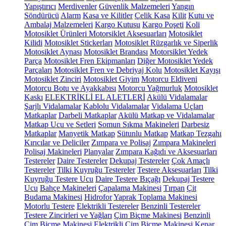
Yapıştırıcı
Merdivenler
Güvenlik Malzemeleri
Yangın
Söndürücü
Alarm
Kasa ve Kilitler
Çelik Kasa
Kilit
Kutu ve
Ambalaj Malzemeleri
Kargo Kutusu
Kargo Poşeti
Koli
Motosiklet Ürünleri
Motorsiklet Aksesuarları
Motosiklet
Kilidi
Motosiklet Stickerları
Motosiklet Rüzgarlık ve Siperlik
Motosiklet Aynası
Motosiklet Brandası
Motorsiklet Yedek
Parça
Motosiklet Fren Ekipmanları
Diğer Motosiklet Yedek
Parçaları
Motosiklet Fren ve Debriyaj Kolu
Motosiklet Kayışı
Motosiklet Zinciri
Motosiklet Giyim
Motorcu Eldiveni
Motorcu Botu ve Ayakkabısı
Motorcu Yağmurluk
Motosiklet
Kaskı
ELEKTRİKLİ EL ALETLERİ
Akülü Vidalamalar
Şarjlı Vidalamalar
Kablolu Vidalamalar
Vidalama Uçları
Matkaplar
Darbeli Matkaplar
Akülü Matkap ve Vidalamalar
Matkap Ucu ve Setleri
Somun Sıkma Makineleri
Darbesiz
Matkaplar
Manyetik Matkap
Sütunlu Matkap
Matkap Tezgahı
Kırıcılar ve Deliciler
Zımpara ve Polisaj
Zımpara Makineleri
Polisaj Makineleri
Planyalar
Zımpara Kağıdı ve Aksesuarları
Testereler
Daire Testereler
Dekupaj Testereler
Çok Amaçlı
Testereler
Tilki Kuyruğu Testereler
Testere Aksesuarları
Tilki
Kuyruğu Testere Ucu
Daire Testere Bıçağı
Dekupaj Testere
Ucu
Bahçe Makineleri
Çapalama Makinesi
Tırpan
Çit
Budama Makinesi
Hidrofor
Yaprak Toplama Makinesi
Motorlu Testere
Elektrikli Testereler
Benzinli Testereler
Testere Zincirleri ve Yağları
Çim Biçme Makinesi
Benzinli
Çim Biçme Makinesi
Elektrikli Çim Biçme Makinesi
Kenar