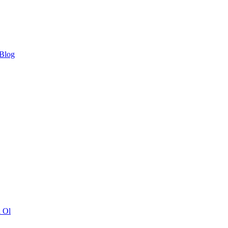
 Blog
ı Ol