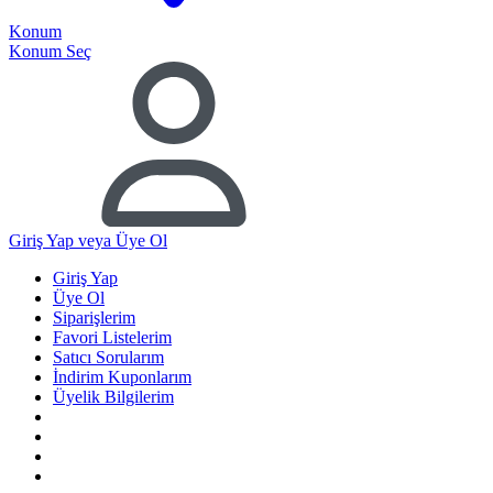
Konum
Konum Seç
Giriş Yap
veya Üye Ol
Giriş Yap
Üye Ol
Siparişlerim
Favori Listelerim
Satıcı Sorularım
İndirim Kuponlarım
Üyelik Bilgilerim