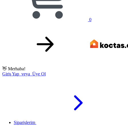
0
👋
Merhaba!
Giriş Yap veya Üye Ol
Siparişlerim