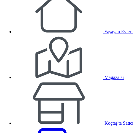
Yaşayan Evler
Mağazalar
Koçtaş'ta Satıc