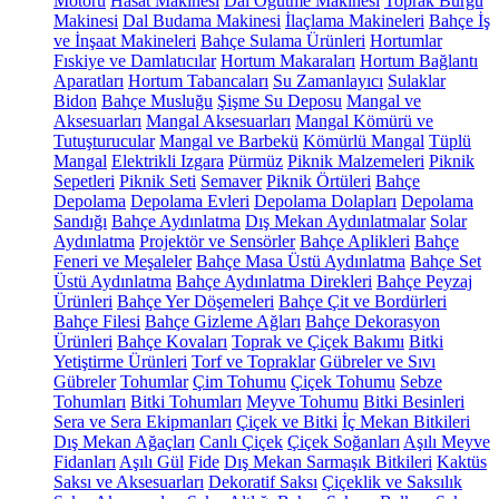
Motoru
Hasat Makinesi
Dal Öğütme Makinesi
Toprak Burgu
Makinesi
Dal Budama Makinesi
İlaçlama Makineleri
Bahçe İş
ve İnşaat Makineleri
Bahçe Sulama Ürünleri
Hortumlar
Fıskiye ve Damlatıcılar
Hortum Makaraları
Hortum Bağlantı
Aparatları
Hortum Tabancaları
Su Zamanlayıcı
Sulaklar
Bidon
Bahçe Musluğu
Şişme Su Deposu
Mangal ve
Aksesuarları
Mangal Aksesuarları
Mangal Kömürü ve
Tutuşturucular
Mangal ve Barbekü
Kömürlü Mangal
Tüplü
Mangal
Elektrikli Izgara
Pürmüz
Piknik Malzemeleri
Piknik
Sepetleri
Piknik Seti
Semaver
Piknik Örtüleri
Bahçe
Depolama
Depolama Evleri
Depolama Dolapları
Depolama
Sandığı
Bahçe Aydınlatma
Dış Mekan Aydınlatmalar
Solar
Aydınlatma
Projektör ve Sensörler
Bahçe Aplikleri
Bahçe
Feneri ve Meşaleler
Bahçe Masa Üstü Aydınlatma
Bahçe Set
Üstü Aydınlatma
Bahçe Aydınlatma Direkleri
Bahçe Peyzaj
Ürünleri
Bahçe Yer Döşemeleri
Bahçe Çit ve Bordürleri
Bahçe Filesi
Bahçe Gizleme Ağları
Bahçe Dekorasyon
Ürünleri
Bahçe Kovaları
Toprak ve Çiçek Bakımı
Bitki
Yetiştirme Ürünleri
Torf ve Topraklar
Gübreler ve Sıvı
Gübreler
Tohumlar
Çim Tohumu
Çiçek Tohumu
Sebze
Tohumları
Bitki Tohumları
Meyve Tohumu
Bitki Besinleri
Sera ve Sera Ekipmanları
Çiçek ve Bitki
İç Mekan Bitkileri
Dış Mekan Ağaçları
Canlı Çiçek
Çiçek Soğanları
Aşılı Meyve
Fidanları
Aşılı Gül
Fide
Dış Mekan Sarmaşık Bitkileri
Kaktüs
Saksı ve Aksesuarları
Dekoratif Saksı
Çiçeklik ve Saksılık