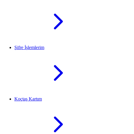
Şifre İşlemlerim
Koçtaş Kartım