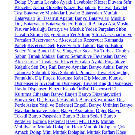
Dolap Uyumlu Lavabo
Ayaklı Lavabolar
Klozet
Duvara Sıfır
Klozetler
Asma Klozetler
Klozet Kapakları
Pisuvar
Tuvalet
Taşı
Batarya ve Musluklar
Lavabo Bataryaları
Mutfak
Bataryaları
Su Tasarruf Aparatı
Banyo Bataryaları
Musluk
Duş Bataryaları
Batarya Setleri
Fotoselli Batarya
Ara Musluk
Pisuvar Musluğu
Batarya ve Musluk Yedek Parçaları
Sifon
Lavabo Sifonu
Eviye Sifonu
Yer Sifonu
Sifon Aksesuarları ve
Parçaları
Rezervuar ve Aksesuarları
Rezervuar Kumanda
Paneli
Rezervuar Seti
Rezervuar İç Takımı
Banyo Bakım
Setleri
Yara Bandı
Lif ve Süngerler
Sıcak Su Torbası
Cımbız
Sabun
Tırnak Makası
Banyo Seramik ve Fayansları
Banyo
Aksesuarları
Tuvalet ve Klozet Fırçaları
Ayaklı Fırçalık ve
Kağıtlık Seti
Duş Rafı
Banyo Aynaları
Banyo Askısı
Banyo
Taburesi
Sabunluk
Sıvı Sabunluk Pompası
Tuvalet Kağıtlığı
Pamukluk
Diş Fırçası Koruma Kabı
Diş Macunu Kutusu
Dispenserler
Sıvı Sabun Dispenseri
Tuvalet Kağıdı Dispenseri
Havlu Dispenseri
Klozet Kapak Örtüsü Dispenseri
El
Kurutma Cihazları
Banyo Etajeri
Banyo Düzenleyicileri
Banyo Seti
Diş Fırçalık
Havluluk
Banyo Kaydırmazı
Duş
Perde Askısı
Yaşlı ve Bedensel Engelli Banyo Ürünleri
Banyo
Havalandırma ve Isıtma
Banyo Aspiratörü
Diğer
Banyo
Tekstil
Banyo Paspasları
Banyo Bakım Setleri
Banyo
Perdeleri
Bornoz
Peştemal
Havlu
MUTFAK
Mutfak
Mobilyaları
Mutfak Dolapları
Hazır Mutfak Dolapları
Çok
Amaçlı Dolap
Mini Mutfak Dolapları
Mutfak Rafları
Köşe