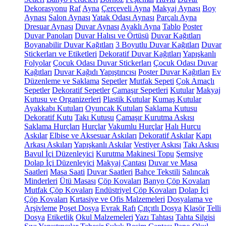
Dekorasyonu
Raf
Ayna
Çerçeveli Ayna
Makyaj Aynası
Boy
Aynası
Salon Aynası
Yatak Odası Aynası
Parçalı Ayna
Dresuar Aynası
Duvar Aynası
Ayaklı Ayna
Tablo
Poster
Duvar Panoları
Duvar Halısı ve Örtüsü
Duvar Kağıtları
Boyanabilir Duvar Kağıtları
3 Boyutlu Duvar Kağıtları
Duvar
Stickerları ve Etiketleri
Dekoratif Duvar Kağıtları
Yapışkanlı
Folyolar
Çocuk Odası Duvar Stickerları
Çocuk Odası Duvar
Kağıtları
Duvar Kağıdı Yapıştırıcısı
Poster Duvar Kağıtları
Ev
Düzenleme ve Saklama
Sepetler
Mutfak Sepeti
Çok Amaçlı
Sepetler
Dekoratif Sepetler
Çamaşır Sepetleri
Kutular
Makyaj
Kutusu ve Organizerleri
Plastik Kutular
Kumaş Kutular
Ayakkabı Kutuları
Oyuncak Kutuları
Saklama Kutusu
Dekoratif Kutu
Takı Kutusu
Çamaşır Kurutma Askısı
Saklama Hurçları
Hurçlar
Vakumlu Hurçlar
Halı Hurcu
Askılar
Elbise ve Aksesuar Askıları
Dekoratif Askılar
Kapı
Arkası Askıları
Yapışkanlı Askılar
Vestiyer Askısı
Takı Askısı
Bavul İçi Düzenleyici
Kurutma Makinesi Topu
Şemsiye
Dolap İçi Düzenleyici
Makyaj Çantası
Duvar ve Masa
Saatleri
Masa Saati
Duvar Saatleri
Bahçe Tekstili
Salıncak
Minderleri
Ütü Masası
Çöp Kovaları
Banyo Çöp Kovaları
Mutfak Çöp Kovaları
Endüstriyel Çöp Kovaları
Dolap İçi
Çöp Kovaları
Kırtasiye ve Ofis Malzemeleri
Dosyalama ve
Arşivleme
Poşet Dosya
Evrak Rafı
Çıtçıtlı Dosya
Klasör
Telli
Dosya
Etiketlik
Okul Malzemeleri
Yazı Tahtası
Tahta Silgisi