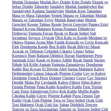
Mutfak Dolapları
Mutfak Boy Dolabı
Kiler Dolabı
Ekmek ve
Sebze Dolabı
Tabureler
Sandalye
Mutfak Sandalyeleri
Bar
Sandalyeleri
Katlanır Sandalyeler
Mutfak Köşe Takımları
Masa ve Masa Takımları
Yemek Masası ve Takımları
Mutfak
Masası ve Takımları
Eviye
Mutfak Bataryaları
Mutfak
Gereçleri
Kesme Tahtası
Rende
Servis Gereçleri
Patates Ezici
Manuel Kıyma Makinesi
Krema Pompası
Dilimleyici
Doğrayıcı
Yumurta Fırçası
Bıçak ve Bıçak Setleri
Yağ
Sıçratmaz
Soyucu, Oyacak
Ölçü Kabı ve Kaşığı
Merdane ve
Oklava
Hamur Açma Matı
Fındık Kıracağı ve Ceviz Kıracağı
Elek
Dondurma Kaşığı
Buz Kalıbı
Bıçak Bileyici Masat
Açacak ve Tirbuşon
Çekirdek Çıkarıcı
Çırpıcı
Sebze
Kurutucu
Huni
Baharat Öğütücü
Havan
Hamburger Presi
Sarımsak Ezici
Kaşık ve Kepçe Altlığı
Bıçak Standı
Süzgeç
Nihale
İçli Köfte Aparatı
Yumurta Zamanlayıcı
Dondurma
Kalıbı
Buz Kovası
Et Dövme Aleti
Sarma Makinesi
Kahve
Değirmenleri
Limon Sıkacağı
Pişirme Grubu
Çay ve Kahve
Demleme
French Press
Dripper
Chemex
Cezve
Çay Süzgeci
Demlik
Moka Pot
Çaydanlık
Kahve Filtresi
Sifon Kahve
Fırında Pişirme
Pasta Kalıbı
Kurabiye Kalıbı
Fırın Tepsisi
Cam Tepsi
Alüminyum Folyo
Kek Kalıbı
Muffin Kalıbı
Çikolata Kalıbı
Güveç
Pişirme Kağıdı
Pizza Tepsisi
Tart
Kalıbı
Ocak Üstü Pişirme
Tava ve Tava Setleri
Ocak Üstü
Tost Makinesi
Ocak Üstü Sac
Sahan
Düdüklü Tencere
Tencere ve Tava Aksesuarları
Tencere ve Tencere Setleri
Çöp