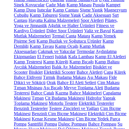
Sinek Kovucular
Çadır Matı
Kamp Masası
Pusula
Kampet
Kamp Duşu
Isıtıcılar
Kamp Çantası
Şişme Yastık
Magnezyum
Çubuğu
Kamp Taburesi
Şişme Yatak
Çadır Aksesuarı
Sırt
Çantası
Hayatta Kalma Malzemeleri
Spor Aletleri
Pilates,
Yoga ve Jimnastik
Ağırlık ve Halter Ürünleri
Fitness ve
Kardiyo Ürünleri
Diğer Spor Ürünleri
Valiz ve Bavul
Kamp
Mutfak Malzemeleri
Termal Çanta
Matara
Kamp Yemek
Pişirme Seti
Kamp Buzluk ve Soğutucu Ürünler
Kamp
Demliği
Kamp Tavası
Kamp Ocağı
Kamp Mutfak
Aksesuarları
Çakmak ve Yakıcılar
Termoslar
Aydınlatma
Ekipmanları
El Feneri
Işıldak
Kafa Lambası
Kamp El Aletleri
Kamp Testeresi
Kamp Küreği
Kamp Bıçağı
Kamp Baltası
Avcılık Malzemeleri
Balık Av Malzemeleri
Bisiklet ve
Scooter
Bisiklet
Elektrikli Scooter
Bahçe Aletleri
Çapa
Kürek
Bahçe Eldiveni
Tırmık
Budama Makası
Aşı Makası
Fide
Dikici ve Sökücü
Orak
Bahçe El Aleti Setleri
Çim Makası
Tırpan Misinası
Aşı Bıçağı
Meyve Toplama Aleti
Budama
Testeresi
Bahçe Çatalı
Kazma
Bahçe Makineleri
Çapalama
Makinesi
Tırpan
Çit Budama Makinesi
Hidrofor
Yaprak
Toplama Makinesi
Motorlu Testere
Elektrikli Testereler
Benzinli Testereler
Testere Zincirleri ve Yağları
Çim Biçme
Makinesi
Benzinli Çim Biçme Makinesi
Elektrikli Çim Biçme
Makinesi
Kenar Kesme Makinesi
Çim Biçme Yedek Parça
Pompa
Santrifüj Pompa
Dalgıç Pompası
Bahçe Pompası
Su