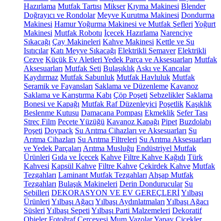
Hazırlama
Mutfak Tartısı
Mikser
Kıyma Makinesi
Blender
Doğrayıcı ve Rondolar
Meyve Kurutma Makinesi
Dondurma
Makinesi
Hamur Yoğurma Makinesi ve Mutfak Şefleri
Yoğurt
Makinesi
Mutfak Robotu
İçecek Hazırlama
Narenciye
Sıkacağı
Çay Makineleri
Kahve Makinesi
Kettle ve Su
Isıtıcılar
Katı Meyve Sıkacağı
Elektrikli Semaver
Elektrikli
Cezve
Küçük Ev Aletleri Yedek Parça ve Aksesuarları
Mutfak
Aksesuarları
Mutfak Seti
Bulaşıklık
Askı ve Kancalar
Kaydırmaz
Mutfak Sabunluk
Mutfak Havluluk
Mutfak
Seramik ve Fayansları
Saklama ve Düzenleme
Kavanoz
Saklama ve Karıştırma Kabı
Çöp Poşeti
Sebzelikler
Saklama
Bonesi ve Kapağı
Mutfak Raf Düzenleyici
Poşetlik
Kaşıklık
Beslenme Kutusu
Damacana Pompası
Ekmeklik
Sefer Tası
Streç Film
Peçete Yüzüğü
Kavanoz Kapağı
Pipet
Buzdolabı
Poşeti
Doypack
Su Arıtma Cihazları ve Aksesuarları
Su
Arıtma Cihazları
Su Arıtma Filtreleri
Su Arıtma Aksesuarları
ve Yedek Parçaları
Arıtma Musluğu
Endüstriyel Mutfak
Ürünleri
Gıda ve İçecek
Kahve
Filtre Kahve Kağıdı
Türk
Kahvesi
Kapsül Kahve
Filtre Kahve
Çekirdek Kahve
Mutfak
Tezgahları
Laminant Mutfak Tezgahları
Ahşap Mutfak
Tezgahları
Bulaşık Makineleri
Derin Dondurucular
Su
Sebilleri
DEKORASYON VE EV GEREÇLERİ
Yılbaşı
Ürünleri
Yılbaşı Ağacı
Yılbaşı Aydınlatmaları
Yılbaşı Ağacı
Süsleri
Yılbaşı Sepeti
Yılbaşı Parti Malzemeleri
Dekoratif
Objeler
Fotoğraf Çerçevesi
Mum
Vazolar
Yapay Çiçekler