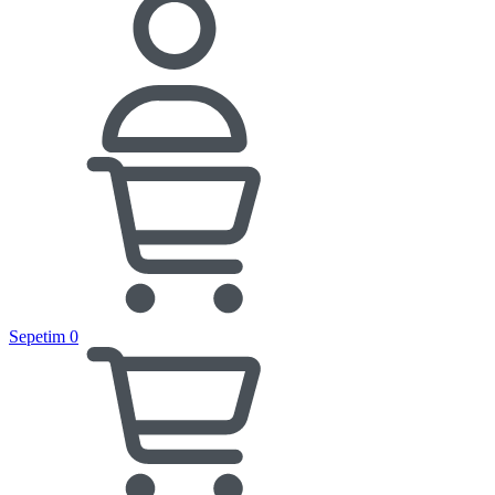
Sepetim
0