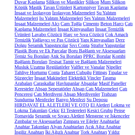
Duvar Kaplama
Silikon ve Mastikler
Silikon
Mum Silikon
Köpük
Mastik
Tavan Ürünleri
Kartonpiyer
Tavan Kaplama
İnşaat ve İzolasyon
İzolasyon Malzemeleri
Su Yalıtım
Malzemeleri
Isı Yalıtım Malzemeleri
Ses Yalıtım Malzemeleri
İnşaat Malzemeleri
Alçı
Cam Tuğla
Çimento
Beton Harcı
Çatı
Kaplama Malzemeleri
İnşaat Kimyasalları
İnşaat Temizlik
Ürünleri
Lavabo Çözücü
Harç ve Sıva Çözücü
Çok Amaçlı
Temizlik
Yağlayıcı ve Pas Çözücü
Yapı Kimyasalları
Derz
Dolgu
Seramik Yapıştırıcılar
Sıvı Conta
Strafor Yapıştırılar
Plastik Boru ve Ek Parçalar
Boru Bağlantı ve Aksesuarları
Temiz Su Boruları
Atık Su Boruları
PPRC Borular
Kombi
Bağlantı Boruları
Tesisat Tamir ve Bağlantı Malzemeleri
Musluk Uzatma
Regülatörler
Valfler ve Vanalar
Nipeller
Tahliye Hortumu
Conta
Taharet Çubuğu
Fittings
Tıpalar ve
Süzgeçler
İnşaat Makineleri
Elektrikli Vinçler
Taşıma
Arabaları
Caraskallar
Havlupanlar
Ahşaplar
Masif Paneller
Keresteler
Ahşap Seperatörler
Ahşap Çatı Malzemeleri
Çatı
Penceresi
Çatı Merdiveni
Ahşap Merdivenler
Trabzan
Sundurma
Menfezler
Banyo Menfezi
Su Deposu
HIRDAVAT EL ALETLERİ VE OTO
El Aletleri
Lokma ve
Lokma Takımları
Çekiç
El Testereleri
Kesici Grubu
Pense
Tornavida
Seramik ve Sıvacı Aletleri
Mengene ve İşkenceler
Zımbalar ve Aksesuarları
Zımpara ve Eğeler
Anahtarlar
Anahtar Takımları
Alyan Anahtarları
Açık Ağız Anahtar
İngiliz Anahtarı
İki Ağızlı Anahtar
Tork Anahtarı
Yıldız