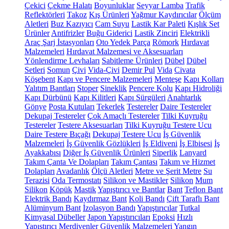
Çekici
Çekme Halatı
Boyunluklar
Seyyar Lamba
Trafik
Reflektörleri
Takoz
Kış Ürünleri
Yağmur Kaydırıcılar
Ölçüm
Aletleri
Buz Kazıyıcı
Cam Suyu
Lastik Kar Paleti
Kışlık Set
Ürünler
Antifrizler
Buğu Giderici
Lastik Zinciri
Elektrikli
Araç Şarj İstasyonları
Oto Yedek Parça
Römork
Hırdavat
Malzemeleri
Hırdavat Malzemesi ve Aksesuarları
Yönlendirme Levhaları
Sabitleme Ürünleri
Dübel
Dübel
Setleri
Somun
Çivi
Vida-Çivi
Demir Pul
Vida
Civata
Köşebent
Kapı ve Pencere Malzemeleri
Menteşe
Kapı Kolları
Yalıtım Bantları
Stoper
Sineklik
Pencere Kolu
Kapı Hidroliği
Kapı Dürbünü
Kapı Kilitleri
Kapı Sürgüleri
Anahtarlık
Gönye
Posta Kutuları
Tekerlek
Testereler
Daire Testereler
Dekupaj Testereler
Çok Amaçlı Testereler
Tilki Kuyruğu
Testereler
Testere Aksesuarları
Tilki Kuyruğu Testere Ucu
Daire Testere Bıçağı
Dekupaj Testere Ucu
İş Güvenlik
Malzemeleri
İş Güvenlik Gözlükleri
İş Eldiveni
İş Elbisesi
İş
Ayakkabısı
Diğer İş Güvenlik Ürünleri
Siperlik
Lanyard
Takım Çanta Ve Dolapları
Takım Çantası
Takım ve Hizmet
Dolapları
Avadanlık
Ölçü Aletleri
Metre ve Şerit Metre
Su
Terazisi
Oda Termostatı
Silikon ve Mastikler
Silikon
Mum
Silikon
Köpük
Mastik
Yapıştırıcı ve Bantlar
Bant
Teflon Bant
Elektrik Bandı
Kaydırmaz Bant
Koli Bandı
Çift Taraflı Bant
Alüminyum Bant
İzolasyon Bandı
Yapıştırıcılar
Tutkal
Kimyasal Dübeller
Japon Yapıştırıcıları
Epoksi
Hızlı
Yapıştırıcı
Merdivenler
Güvenlik Malzemeleri
Yangın