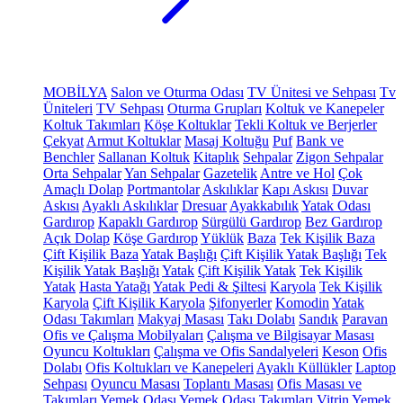
MOBİLYA
Salon ve Oturma Odası
TV Ünitesi ve Sehpası
Tv
Üniteleri
TV Sehpası
Oturma Grupları
Koltuk ve Kanepeler
Koltuk Takımları
Köşe Koltuklar
Tekli Koltuk ve Berjerler
Çekyat
Armut Koltuklar
Masaj Koltuğu
Puf
Bank ve
Benchler
Sallanan Koltuk
Kitaplık
Sehpalar
Zigon Sehpalar
Orta Sehpalar
Yan Sehpalar
Gazetelik
Antre ve Hol
Çok
Amaçlı Dolap
Portmantolar
Askılıklar
Kapı Askısı
Duvar
Askısı
Ayaklı Askılıklar
Dresuar
Ayakkabılık
Yatak Odası
Gardırop
Kapaklı Gardırop
Sürgülü Gardırop
Bez Gardırop
Açık Dolap
Köşe Gardırop
Yüklük
Baza
Tek Kişilik Baza
Çift Kişilik Baza
Yatak Başlığı
Çift Kişilik Yatak Başlığı
Tek
Kişilik Yatak Başlığı
Yatak
Çift Kişilik Yatak
Tek Kişilik
Yatak
Hasta Yatağı
Yatak Pedi & Şiltesi
Karyola
Tek Kişilik
Karyola
Çift Kişilik Karyola
Şifonyerler
Komodin
Yatak
Odası Takımları
Makyaj Masası
Takı Dolabı
Sandık
Paravan
Ofis ve Çalışma Mobilyaları
Çalışma ve Bilgisayar Masası
Oyuncu Koltukları
Çalışma ve Ofis Sandalyeleri
Keson
Ofis
Dolabı
Ofis Koltukları ve Kanepeleri
Ayaklı Küllükler
Laptop
Sehpası
Oyuncu Masası
Toplantı Masası
Ofis Masası ve
Takımları
Yemek Odası
Yemek Odası Takımları
Vitrin
Yemek