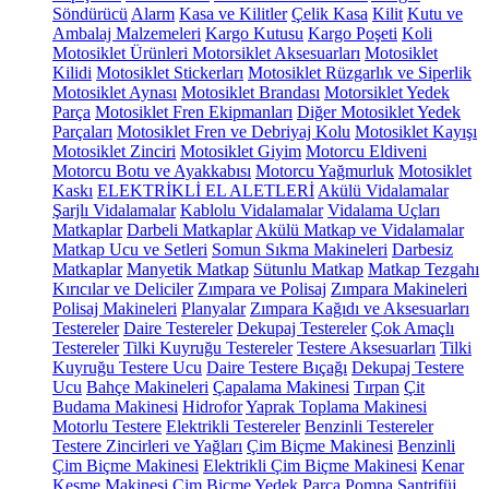
Söndürücü
Alarm
Kasa ve Kilitler
Çelik Kasa
Kilit
Kutu ve
Ambalaj Malzemeleri
Kargo Kutusu
Kargo Poşeti
Koli
Motosiklet Ürünleri
Motorsiklet Aksesuarları
Motosiklet
Kilidi
Motosiklet Stickerları
Motosiklet Rüzgarlık ve Siperlik
Motosiklet Aynası
Motosiklet Brandası
Motorsiklet Yedek
Parça
Motosiklet Fren Ekipmanları
Diğer Motosiklet Yedek
Parçaları
Motosiklet Fren ve Debriyaj Kolu
Motosiklet Kayışı
Motosiklet Zinciri
Motosiklet Giyim
Motorcu Eldiveni
Motorcu Botu ve Ayakkabısı
Motorcu Yağmurluk
Motosiklet
Kaskı
ELEKTRİKLİ EL ALETLERİ
Akülü Vidalamalar
Şarjlı Vidalamalar
Kablolu Vidalamalar
Vidalama Uçları
Matkaplar
Darbeli Matkaplar
Akülü Matkap ve Vidalamalar
Matkap Ucu ve Setleri
Somun Sıkma Makineleri
Darbesiz
Matkaplar
Manyetik Matkap
Sütunlu Matkap
Matkap Tezgahı
Kırıcılar ve Deliciler
Zımpara ve Polisaj
Zımpara Makineleri
Polisaj Makineleri
Planyalar
Zımpara Kağıdı ve Aksesuarları
Testereler
Daire Testereler
Dekupaj Testereler
Çok Amaçlı
Testereler
Tilki Kuyruğu Testereler
Testere Aksesuarları
Tilki
Kuyruğu Testere Ucu
Daire Testere Bıçağı
Dekupaj Testere
Ucu
Bahçe Makineleri
Çapalama Makinesi
Tırpan
Çit
Budama Makinesi
Hidrofor
Yaprak Toplama Makinesi
Motorlu Testere
Elektrikli Testereler
Benzinli Testereler
Testere Zincirleri ve Yağları
Çim Biçme Makinesi
Benzinli
Çim Biçme Makinesi
Elektrikli Çim Biçme Makinesi
Kenar
Kesme Makinesi
Çim Biçme Yedek Parça
Pompa
Santrifüj