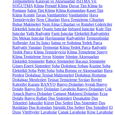
Termometresi
Karavan ve Aksesuarları
ISITMA VE
SOĞUTMA
Klima
Portatif Klima
Duvar Tipi Klima
Isı
Pompası
Salon Tipi Klima
Klima Kumandası
Kaset Tipi
Klima
Kombi
Tavan Vantilatörleri
Vantilatörler
Hava
Temizleyiciler
Nem Cihazları
Hava Temizleme Cihazları
Buhar Makineleri
Nem Alma Cihazları ve Rutubet Gidericiler
Elektrikli Isıtıcılar
Quartz Isıtıcılar
Infrared Isıtıcılar
Kule Tipi
Isıtıcılar
Yağlı Radyatör
Fanlı Isıtıcılar
Elektrikli Radyatörler
Dış Mekan Isıtıcılar
Havlupanlar
Radyatörler
Termosifonlar
Şofbenler
Ani Su Isıtıcı
Isıtma ve Soğutma Yedek Parça
Radyatör Vanaları
Termostat
Klima Yedek Parça
Radyatör
Yedek Parça
Klima Temizleyicisi
Klima Temizleme Spreyi
Klima Temizleme Sıvısı
Şömine
Şömine Aksesuarları
Elektrikli Şömineler
Bahçe Şömineleri
Bacasız Şömineler
Güneş Enerji Sistemleri
Soba
Doğalgaz Sobası
Kuzine Soba
Elektrikli Soba
Pelet Soba
Soba Borusu ve Aksesuarları
Hava
Perdesi
Doğalgaz Tesisat Malzemeleri
Doğalgaz Hortumu
Doğalgaz Menfezleri
Tesisat Temizleme Sıvıları
Boyler
Kalorifer Kazanı
BANYO
Banyo Dolapları
Aynalı Banyo
Dolabı
Banyo Boy Dolapları
Lavabolu Banyo Dolapları
Çok
Amaçlı Banyo Dolapları
Çamaşır Makinesi Dolapları
Ecza
Dolabı
Banyo Rafları
Duş Sistemleri
Duşakabin
Duş
Tekneleri
Jakuziler
Küvet
Duş Setleri
Duş Sistemleri
Duş
Başlıkları
Duş Kolonları
Sürgülü Duş Setleri
Duş Spiralleri
El
Duşu
Vitrifiyeler
Lavabolar
Çanak Lavabolar
Köşe Lavabolar