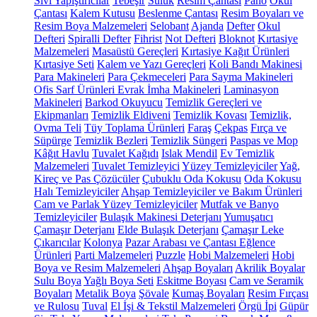
Sıvı Yapıştırıcılar
Tebeşir
Suluk
Resim Çantası
Pano
Okul
Çantası
Kalem Kutusu
Beslenme Çantası
Resim Boyaları ve
Resim Boya Malzemeleri
Selobant
Ajanda
Defter
Okul
Defteri
Spiralli Defter
Fihrist
Not Defteri
Bloknot
Kırtasiye
Malzemeleri
Masaüstü Gereçleri
Kırtasiye Kağıt Ürünleri
Kırtasiye Seti
Kalem ve Yazı Gereçleri
Koli Bandı Makinesi
Para Makineleri
Para Çekmeceleri
Para Sayma Makineleri
Ofis Sarf Ürünleri
Evrak İmha Makineleri
Laminasyon
Makineleri
Barkod Okuyucu
Temizlik Gereçleri ve
Ekipmanları
Temizlik Eldiveni
Temizlik Kovası
Temizlik,
Ovma Teli
Tüy Toplama Ürünleri
Faraş
Çekpas
Fırça ve
Süpürge
Temizlik Bezleri
Temizlik Süngeri
Paspas ve Mop
Kâğıt Havlu
Tuvalet Kağıdı
Islak Mendil
Ev Temizlik
Malzemeleri
Tuvalet Temizleyici
Yüzey Temizleyiciler
Yağ,
Kireç ve Pas Çözücüler
Çubuklu Oda Kokusu
Oda Kokusu
Halı Temizleyiciler
Ahşap Temizleyiciler ve Bakım Ürünleri
Cam ve Parlak Yüzey Temizleyiciler
Mutfak ve Banyo
Temizleyiciler
Bulaşık Makinesi Deterjanı
Yumuşatıcı
Çamaşır Deterjanı
Elde Bulaşık Deterjanı
Çamaşır Leke
Çıkarıcılar
Kolonya
Pazar Arabası ve Çantası
Eğlence
Ürünleri
Parti Malzemeleri
Puzzle
Hobi Malzemeleri
Hobi
Boya ve Resim Malzemeleri
Ahşap Boyaları
Akrilik Boyalar
Sulu Boya
Yağlı Boya Seti
Eskitme Boyası
Cam ve Seramik
Boyaları
Metalik Boya
Şövale
Kumaş Boyaları
Resim Fırçası
ve Rulosu
Tuval
El İşi & Tekstil Malzemeleri
Örgü İpi
Güpür