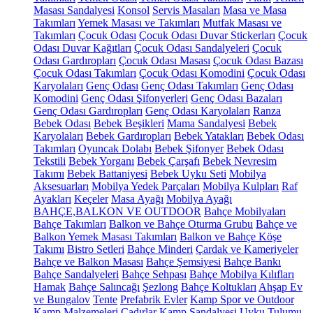
Masası Sandalyesi
Konsol
Servis Masaları
Masa ve Masa
Takımları
Yemek Masası ve Takımları
Mutfak Masası ve
Takımları
Çocuk Odası
Çocuk Odası Duvar Stickerları
Çocuk
Odası Duvar Kağıtları
Çocuk Odası Sandalyeleri
Çocuk
Odası Gardıropları
Çocuk Odası Masası
Çocuk Odası Bazası
Çocuk Odası Takımları
Çocuk Odası Komodini
Çocuk Odası
Karyolaları
Genç Odası
Genç Odası Takımları
Genç Odası
Komodini
Genç Odası Şifonyerleri
Genç Odası Bazaları
Genç Odası Gardıropları
Genç Odası Karyolaları
Ranza
Bebek Odası
Bebek Beşikleri
Mama Sandalyesi
Bebek
Karyolaları
Bebek Gardıropları
Bebek Yatakları
Bebek Odası
Takımları
Oyuncak Dolabı
Bebek Şifonyer
Bebek Odası
Tekstili
Bebek Yorganı
Bebek Çarşafı
Bebek Nevresim
Takımı
Bebek Battaniyesi
Bebek Uyku Seti
Mobilya
Aksesuarları
Mobilya Yedek Parçaları
Mobilya Kulpları
Raf
Ayakları
Keçeler
Masa Ayağı
Mobilya Ayağı
BAHÇE,BALKON VE OUTDOOR
Bahçe Mobilyaları
Bahçe Takımları
Balkon ve Bahçe Oturma Grubu
Bahçe ve
Balkon Yemek Masası Takımları
Balkon ve Bahçe Köşe
Takımı
Bistro Setleri
Bahçe Minderi
Çardak ve Kameriyeler
Bahçe ve Balkon Masası
Bahçe Şemsiyesi
Bahçe Bankı
Bahçe Sandalyeleri
Bahçe Sehpası
Bahçe Mobilya Kılıfları
Hamak
Bahçe Salıncağı
Şezlong
Bahçe Koltukları
Ahşap Ev
ve Bungalov
Tente
Prefabrik Evler
Kamp Spor ve Outdoor
Kamp Malzemeleri
Çadırlar
Kamp Sandalyesi
Uyku Tulumu