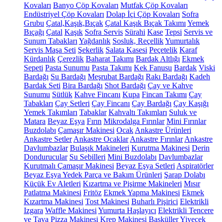
Kovaları
Banyo Çöp Kovaları
Mutfak Çöp Kovaları
Endüstriyel Çöp Kovaları
Dolap İçi Çöp Kovaları
Sofra
Grubu
Çatal,Kaşık,Bıçak
Çatal Kaşık Bıçak Takımı
Yemek
Bıçağı
Çatal
Kaşık
Sofra Servis
Sürahi
Kase
Tepsi
Servis ve
Sunum Tabakları
Yağdanlık
Sosluk, Reçellik
Yumurtalık
Servis Maşa Seti
Şekerlik
Salata Kasesi
Peçetelik
Karaf
Kürdanlık
Çerezlik
Baharat Takımı
Bardak Altlığı
Ekmek
Sepeti
Pasta Sunumu
Pasta Takımı
Kek Fanusu
Bardak
Viski
Bardağı
Su Bardağı
Meşrubat Bardağı
Rakı Bardağı
Kadeh
Bardak Seti
Bira Bardağı
Shot Bardağı
Çay ve Kahve
Sunumu
Sütlük
Kahve Fincanı
Kupa
Fincan Takımı
Çay
Tabakları
Çay Setleri
Çay Fincanı
Çay Bardağı
Çay Kaşığı
Yemek Takımları
Tabaklar
Kahvaltı Takımları
Suluk ve
Matara
Beyaz Eşya
Fırın
Mikrodalga Fırınlar
Mini Fırınlar
Buzdolabı
Çamaşır Makinesi
Ocak
Ankastre Ürünleri
Ankastre Setler
Ankastre Ocaklar
Ankastre Fırınlar
Ankastre
Davlumbazlar
Bulaşık Makineleri
Kurutma Makinesi
Derin
Dondurucular
Su Sebilleri
Mini Buzdolabı
Davlumbazlar
Kurutmalı Çamaşır Makinesi
Beyaz Eşya Setleri
Aspiratörler
Beyaz Eşya Yedek Parça ve Bakım Ürünleri
Şarap Dolabı
Küçük Ev Aletleri
Kızartma ve Pişirme Makineleri
Mısır
Patlatma Makinesi
Fritöz
Ekmek Yapma Makinesi
Ekmek
Kızartma Makinesi
Tost Makinesi
Buharlı Pişirici
Elektrikli
Izgara
Waffle Makinesi
Yumurta Haşlayıcı
Elektrikli Tencere
ve Tava
Pizza Makinesi
Krep Makinesi
Basküller
Yiyecek