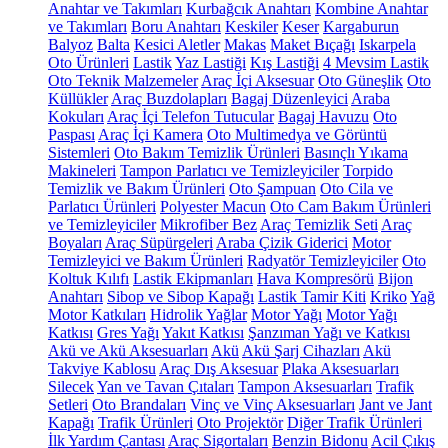
Anahtar ve Takımları
Kurbağcık Anahtarı
Kombine Anahtar
ve Takımları
Boru Anahtarı
Keskiler
Keser
Kargaburun
Balyoz
Balta
Kesici Aletler
Makas
Maket Bıçağı
Iskarpela
Oto Ürünleri
Lastik
Yaz Lastiği
Kış Lastiği
4 Mevsim Lastik
Oto Teknik Malzemeler
Araç İçi Aksesuar
Oto Güneşlik
Oto
Küllükler
Araç Buzdolapları
Bagaj Düzenleyici
Araba
Kokuları
Araç İçi Telefon Tutucular
Bagaj Havuzu
Oto
Paspası
Araç İçi Kamera
Oto Multimedya ve Görüntü
Sistemleri
Oto Bakım Temizlik Ürünleri
Basınçlı Yıkama
Makineleri
Tampon Parlatıcı ve Temizleyiciler
Torpido
Temizlik ve Bakım Ürünleri
Oto Şampuan
Oto Cila ve
Parlatıcı Ürünleri
Polyester Macun
Oto Cam Bakım Ürünleri
ve Temizleyiciler
Mikrofiber Bez
Araç Temizlik Seti
Araç
Boyaları
Araç Süpürgeleri
Araba Çizik Giderici
Motor
Temizleyici ve Bakım Ürünleri
Radyatör Temizleyiciler
Oto
Koltuk Kılıfı
Lastik Ekipmanları
Hava Kompresörü
Bijon
Anahtarı
Sibop ve Sibop Kapağı
Lastik Tamir Kiti
Kriko
Yağ
Motor Katkıları
Hidrolik Yağlar
Motor Yağı
Motor Yağı
Katkısı
Gres Yağı
Yakıt Katkısı
Şanzıman Yağı ve Katkısı
Akü ve Akü Aksesuarları
Akü
Akü Şarj Cihazları
Akü
Takviye Kablosu
Araç Dış Aksesuar
Plaka Aksesuarları
Silecek
Yan ve Tavan Çıtaları
Tampon Aksesuarları
Trafik
Setleri
Oto Brandaları
Vinç ve Vinç Aksesuarları
Jant ve Jant
Kapağı
Trafik Ürünleri
Oto Projektör
Diğer Trafik Ürünleri
İlk Yardım Çantası
Araç Sigortaları
Benzin Bidonu
Acil Çıkış