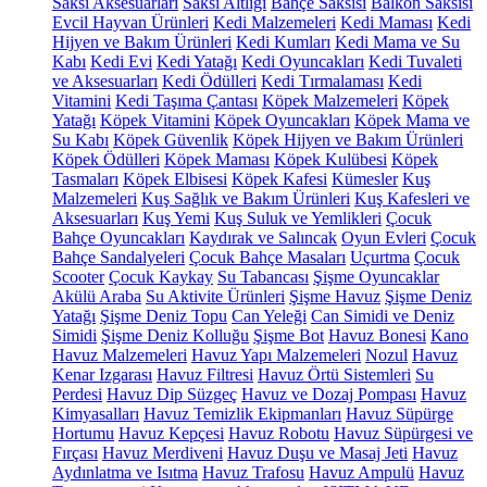
Saksı Aksesuarları
Saksı Altlığı
Bahçe Saksısı
Balkon Saksısı
Evcil Hayvan Ürünleri
Kedi Malzemeleri
Kedi Maması
Kedi
Hijyen ve Bakım Ürünleri
Kedi Kumları
Kedi Mama ve Su
Kabı
Kedi Evi
Kedi Yatağı
Kedi Oyuncakları
Kedi Tuvaleti
ve Aksesuarları
Kedi Ödülleri
Kedi Tırmalaması
Kedi
Vitamini
Kedi Taşıma Çantası
Köpek Malzemeleri
Köpek
Yatağı
Köpek Vitamini
Köpek Oyuncakları
Köpek Mama ve
Su Kabı
Köpek Güvenlik
Köpek Hijyen ve Bakım Ürünleri
Köpek Ödülleri
Köpek Maması
Köpek Kulübesi
Köpek
Tasmaları
Köpek Elbisesi
Köpek Kafesi
Kümesler
Kuş
Malzemeleri
Kuş Sağlık ve Bakım Ürünleri
Kuş Kafesleri ve
Aksesuarları
Kuş Yemi
Kuş Suluk ve Yemlikleri
Çocuk
Bahçe Oyuncakları
Kaydırak ve Salıncak
Oyun Evleri
Çocuk
Bahçe Sandalyeleri
Çocuk Bahçe Masaları
Uçurtma
Çocuk
Scooter
Çocuk Kaykay
Su Tabancası
Şişme Oyuncaklar
Akülü Araba
Su Aktivite Ürünleri
Şişme Havuz
Şişme Deniz
Yatağı
Şişme Deniz Topu
Can Yeleği
Can Simidi ve Deniz
Simidi
Şişme Deniz Kolluğu
Şişme Bot
Havuz Bonesi
Kano
Havuz Malzemeleri
Havuz Yapı Malzemeleri
Nozul
Havuz
Kenar Izgarası
Havuz Filtresi
Havuz Örtü Sistemleri
Su
Perdesi
Havuz Dip Süzgeç
Havuz ve Dozaj Pompası
Havuz
Kimyasalları
Havuz Temizlik Ekipmanları
Havuz Süpürge
Hortumu
Havuz Kepçesi
Havuz Robotu
Havuz Süpürgesi ve
Fırçası
Havuz Merdiveni
Havuz Duşu ve Masaj Jeti
Havuz
Aydınlatma ve Isıtma
Havuz Trafosu
Havuz Ampulü
Havuz