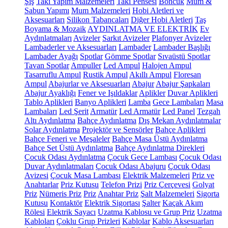
Şiş
Takı Yapım Malzemeleri
Takı Pensesi
Boncuk
Mum &
Sabun Yapımı
Mum Malzemeleri
Hobi Aletleri ve
Aksesuarları
Silikon Tabancaları
Diğer Hobi Aletleri
Taş
Boyama & Mozaik
AYDINLATMA VE ELEKTRİK
Ev
Aydınlatmaları
Avizeler
Sarkıt Avizeler
Plafonyer Avizeler
Lambaderler ve Aksesuarları
Lambader
Lambader Başlığı
Lambader Ayağı
Spotlar
Gömme Spotlar
Sıvaüstü Spotlar
Tavan Spotlar
Ampuller
Led Ampul
Halojen Ampul
Tasarruflu Ampul
Rustik Ampul
Akıllı Ampul
Floresan
Ampul
Abajurlar ve Aksesuarları
Abajur
Abajur Şapkaları
Abajur Ayaklığı
Fener ve Işıldaklar
Aplikler
Duvar Aplikleri
Tablo Aplikleri
Banyo Aplikleri
Lamba
Gece Lambaları
Masa
Lambaları
Led Şerit
Armatür
Led Armatür
Led Panel
Tezgah
Altı Aydınlatma
Bahçe Aydınlatma
Dış Mekan Aydınlatmalar
Solar Aydınlatma
Projektör ve Sensörler
Bahçe Aplikleri
Bahçe Feneri ve Meşaleler
Bahçe Masa Üstü Aydınlatma
Bahçe Set Üstü Aydınlatma
Bahçe Aydınlatma Direkleri
Çocuk Odası Aydınlatma
Çocuk Gece Lambası
Çocuk Odası
Duvar Aydınlatmaları
Çocuk Odası Abajuru
Çocuk Odası
Avizesi
Çocuk Masa Lambası
Elektrik Malzemeleri
Priz ve
Anahtarlar
Priz Kutusu
Telefon Prizi
Priz Çerçevesi
Golyat
Priz
Nümeris Priz
Priz
Anahtar Priz
Şalt Malzemeleri
Sigorta
Kutusu
Kontaktör
Elektrik Sigortası
Şalter
Kaçak Akım
Rölesi
Elektrik Sayacı
Uzatma Kablosu ve Grup Priz
Uzatma
Kabloları
Çoklu Grup Prizleri
Kablolar
Kablo Aksesuarları