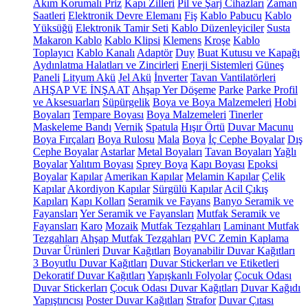
Akım Korumalı Priz
Kapı Zilleri
Pil ve Şarj Cihazları
Zaman
Saatleri
Elektronik Devre Elemanı
Fiş
Kablo Pabucu
Kablo
Yüksüğü
Elektronik Tamir Seti
Kablo Düzenleyiciler
Susta
Makaron Kablo
Kablo Klipsi
Klemens
Kroşe
Kablo
Toplayıcı
Kablo Kanalı
Adaptör
Duy
Buat Kutusu ve Kapağı
Aydınlatma Halatları ve Zincirleri
Enerji Sistemleri
Güneş
Paneli
Lityum Akü
Jel Akü
İnverter
Tavan Vantilatörleri
AHŞAP VE İNŞAAT
Ahşap Yer Döşeme
Parke
Parke Profil
ve Aksesuarları
Süpürgelik
Boya ve Boya Malzemeleri
Hobi
Boyaları
Tempare Boyası
Boya Malzemeleri
Tinerler
Maskeleme Bandı
Vernik
Spatula
Hışır Örtü
Duvar Macunu
Boya Fırçaları
Boya Rulosu
Mala
Boya
İç Cephe Boyalar
Dış
Cephe Boyalar
Astarlar
Metal Boyaları
Tavan Boyaları
Yağlı
Boyalar
Yalıtım Boyası
Sprey Boya
Kapı Boyası
Epoksi
Boyalar
Kapılar
Amerikan Kapılar
Melamin Kapılar
Çelik
Kapılar
Akordiyon Kapılar
Sürgülü Kapılar
Acil Çıkış
Kapıları
Kapı Kolları
Seramik ve Fayans
Banyo Seramik ve
Fayansları
Yer Seramik ve Fayansları
Mutfak Seramik ve
Fayansları
Karo
Mozaik
Mutfak Tezgahları
Laminant Mutfak
Tezgahları
Ahşap Mutfak Tezgahları
PVC Zemin Kaplama
Duvar Ürünleri
Duvar Kağıtları
Boyanabilir Duvar Kağıtları
3 Boyutlu Duvar Kağıtları
Duvar Stickerları ve Etiketleri
Dekoratif Duvar Kağıtları
Yapışkanlı Folyolar
Çocuk Odası
Duvar Stickerları
Çocuk Odası Duvar Kağıtları
Duvar Kağıdı
Yapıştırıcısı
Poster Duvar Kağıtları
Strafor
Duvar Çıtası