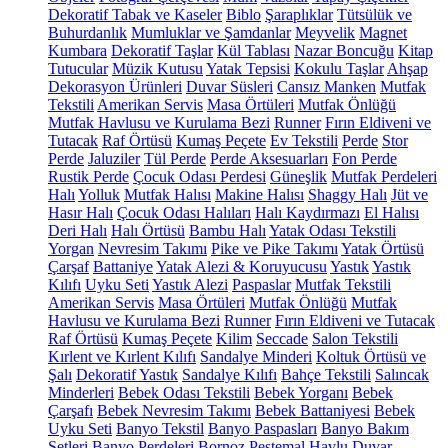
Dekoratif Tabak ve Kaseler
Biblo
Şaraplıklar
Tütsülük ve
Buhurdanlık
Mumluklar ve Şamdanlar
Meyvelik
Magnet
Kumbara
Dekoratif Taşlar
Kül Tablası
Nazar Boncuğu
Kitap
Tutucular
Müzik Kutusu
Yatak Tepsisi
Kokulu Taşlar
Ahşap
Dekorasyon Ürünleri
Duvar Süsleri
Cansız Manken
Mutfak
Tekstili
Amerikan Servis
Masa Örtüleri
Mutfak Önlüğü
Mutfak Havlusu ve Kurulama Bezi
Runner
Fırın Eldiveni ve
Tutacak
Raf Örtüsü
Kumaş Peçete
Ev Tekstili
Perde
Stor
Perde
Jaluziler
Tül Perde
Perde Aksesuarları
Fon Perde
Rustik Perde
Çocuk Odası Perdesi
Güneşlik
Mutfak Perdeleri
Halı
Yolluk
Mutfak Halısı
Makine Halısı
Shaggy Halı
Jüt ve
Hasır Halı
Çocuk Odası Halıları
Halı Kaydırmazı
El Halısı
Deri Halı
Halı Örtüsü
Bambu Halı
Yatak Odası Tekstili
Yorgan
Nevresim Takımı
Pike ve Pike Takımı
Yatak Örtüsü
Çarşaf
Battaniye
Yatak Alezi & Koruyucusu
Yastık
Yastık
Kılıfı
Uyku Seti
Yastık Alezi
Paspaslar
Mutfak Tekstili
Amerikan Servis
Masa Örtüleri
Mutfak Önlüğü
Mutfak
Havlusu ve Kurulama Bezi
Runner
Fırın Eldiveni ve Tutacak
Raf Örtüsü
Kumaş Peçete
Kilim
Seccade
Salon Tekstili
Kırlent ve Kırlent Kılıfı
Sandalye Minderi
Koltuk Örtüsü ve
Şalı
Dekoratif Yastık
Sandalye Kılıfı
Bahçe Tekstili
Salıncak
Minderleri
Bebek Odası Tekstili
Bebek Yorganı
Bebek
Çarşafı
Bebek Nevresim Takımı
Bebek Battaniyesi
Bebek
Uyku Seti
Banyo Tekstil
Banyo Paspasları
Banyo Bakım
Setleri
Banyo Perdeleri
Bornoz
Peştemal
Havlu
Duvar