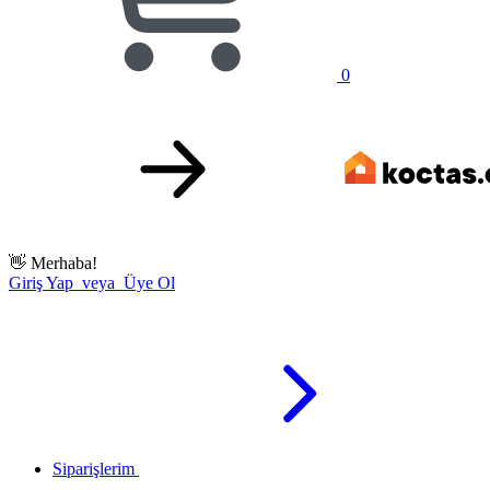
0
👋
Merhaba!
Giriş Yap veya Üye Ol
Siparişlerim