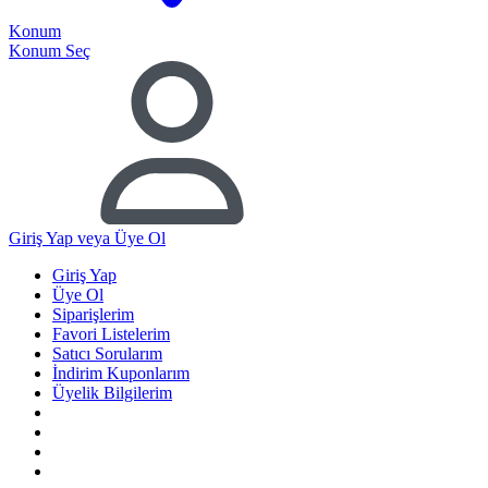
Konum
Konum Seç
Giriş Yap
veya Üye Ol
Giriş Yap
Üye Ol
Siparişlerim
Favori Listelerim
Satıcı Sorularım
İndirim Kuponlarım
Üyelik Bilgilerim