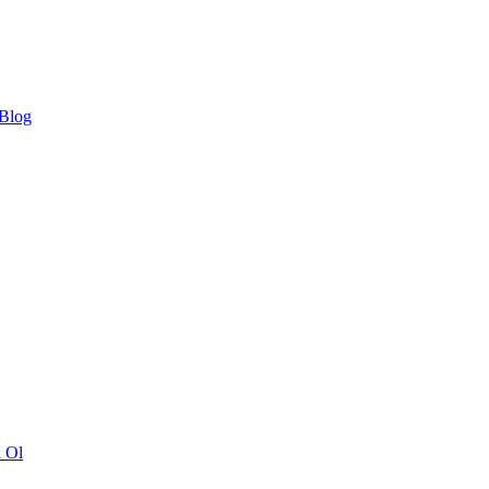
 Blog
ı Ol