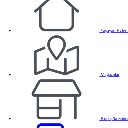
Yaşayan Evler
Mağazalar
Koçtaş'ta Satıc