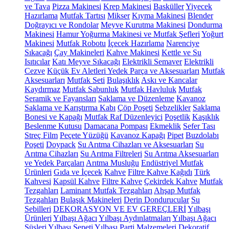
ve Tava
Pizza Makinesi
Krep Makinesi
Basküller
Yiyecek
Hazırlama
Mutfak Tartısı
Mikser
Kıyma Makinesi
Blender
Doğrayıcı ve Rondolar
Meyve Kurutma Makinesi
Dondurma
Makinesi
Hamur Yoğurma Makinesi ve Mutfak Şefleri
Yoğurt
Makinesi
Mutfak Robotu
İçecek Hazırlama
Narenciye
Sıkacağı
Çay Makineleri
Kahve Makinesi
Kettle ve Su
Isıtıcılar
Katı Meyve Sıkacağı
Elektrikli Semaver
Elektrikli
Cezve
Küçük Ev Aletleri Yedek Parça ve Aksesuarları
Mutfak
Aksesuarları
Mutfak Seti
Bulaşıklık
Askı ve Kancalar
Kaydırmaz
Mutfak Sabunluk
Mutfak Havluluk
Mutfak
Seramik ve Fayansları
Saklama ve Düzenleme
Kavanoz
Saklama ve Karıştırma Kabı
Çöp Poşeti
Sebzelikler
Saklama
Bonesi ve Kapağı
Mutfak Raf Düzenleyici
Poşetlik
Kaşıklık
Beslenme Kutusu
Damacana Pompası
Ekmeklik
Sefer Tası
Streç Film
Peçete Yüzüğü
Kavanoz Kapağı
Pipet
Buzdolabı
Poşeti
Doypack
Su Arıtma Cihazları ve Aksesuarları
Su
Arıtma Cihazları
Su Arıtma Filtreleri
Su Arıtma Aksesuarları
ve Yedek Parçaları
Arıtma Musluğu
Endüstriyel Mutfak
Ürünleri
Gıda ve İçecek
Kahve
Filtre Kahve Kağıdı
Türk
Kahvesi
Kapsül Kahve
Filtre Kahve
Çekirdek Kahve
Mutfak
Tezgahları
Laminant Mutfak Tezgahları
Ahşap Mutfak
Tezgahları
Bulaşık Makineleri
Derin Dondurucular
Su
Sebilleri
DEKORASYON VE EV GEREÇLERİ
Yılbaşı
Ürünleri
Yılbaşı Ağacı
Yılbaşı Aydınlatmaları
Yılbaşı Ağacı
Süsleri
Yılbaşı Sepeti
Yılbaşı Parti Malzemeleri
Dekoratif