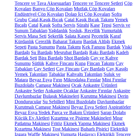
Tencere ve Tava Aksesuarları
Tencere ve Tencere Setleri
Çöp
Kovaları
Banyo Çöp Kovaları
Mutfak Çöp Kovaları
Endüstriyel Çöp Kovaları
Dolap İçi Çöp Kovaları
Sofra
Grubu
Çatal,Kaşık,Bıçak
Çatal Kaşık Bıçak Takımı
Yemek
Bıçağı
Çatal
Kaşık
Sofra Servis
Sürahi
Kase
Tepsi
Servis ve
Sunum Tabakları
Yağdanlık
Sosluk, Reçellik
Yumurtalık
Servis Maşa Seti
Şekerlik
Salata Kasesi
Peçetelik
Karaf
Kürdanlık
Çerezlik
Baharat Takımı
Bardak Altlığı
Ekmek
Sepeti
Pasta Sunumu
Pasta Takımı
Kek Fanusu
Bardak
Viski
Bardağı
Su Bardağı
Meşrubat Bardağı
Rakı Bardağı
Kadeh
Bardak Seti
Bira Bardağı
Shot Bardağı
Çay ve Kahve
Sunumu
Sütlük
Kahve Fincanı
Kupa
Fincan Takımı
Çay
Tabakları
Çay Setleri
Çay Fincanı
Çay Bardağı
Çay Kaşığı
Yemek Takımları
Tabaklar
Kahvaltı Takımları
Suluk ve
Matara
Beyaz Eşya
Fırın
Mikrodalga Fırınlar
Mini Fırınlar
Buzdolabı
Çamaşır Makinesi
Ocak
Ankastre Ürünleri
Ankastre Setler
Ankastre Ocaklar
Ankastre Fırınlar
Ankastre
Davlumbazlar
Bulaşık Makineleri
Kurutma Makinesi
Derin
Dondurucular
Su Sebilleri
Mini Buzdolabı
Davlumbazlar
Kurutmalı Çamaşır Makinesi
Beyaz Eşya Setleri
Aspiratörler
Beyaz Eşya Yedek Parça ve Bakım Ürünleri
Şarap Dolabı
Küçük Ev Aletleri
Kızartma ve Pişirme Makineleri
Mısır
Patlatma Makinesi
Fritöz
Ekmek Yapma Makinesi
Ekmek
Kızartma Makinesi
Tost Makinesi
Buharlı Pişirici
Elektrikli
Izgara
Waffle Makinesi
Yumurta Haşlayıcı
Elektrikli Tencere