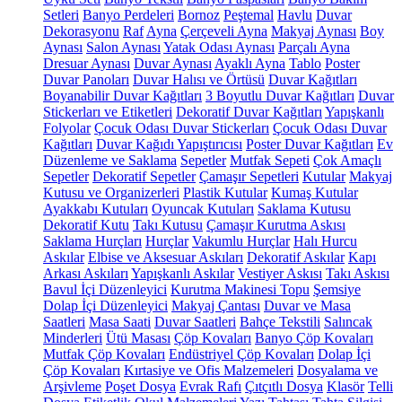
Setleri
Banyo Perdeleri
Bornoz
Peştemal
Havlu
Duvar
Dekorasyonu
Raf
Ayna
Çerçeveli Ayna
Makyaj Aynası
Boy
Aynası
Salon Aynası
Yatak Odası Aynası
Parçalı Ayna
Dresuar Aynası
Duvar Aynası
Ayaklı Ayna
Tablo
Poster
Duvar Panoları
Duvar Halısı ve Örtüsü
Duvar Kağıtları
Boyanabilir Duvar Kağıtları
3 Boyutlu Duvar Kağıtları
Duvar
Stickerları ve Etiketleri
Dekoratif Duvar Kağıtları
Yapışkanlı
Folyolar
Çocuk Odası Duvar Stickerları
Çocuk Odası Duvar
Kağıtları
Duvar Kağıdı Yapıştırıcısı
Poster Duvar Kağıtları
Ev
Düzenleme ve Saklama
Sepetler
Mutfak Sepeti
Çok Amaçlı
Sepetler
Dekoratif Sepetler
Çamaşır Sepetleri
Kutular
Makyaj
Kutusu ve Organizerleri
Plastik Kutular
Kumaş Kutular
Ayakkabı Kutuları
Oyuncak Kutuları
Saklama Kutusu
Dekoratif Kutu
Takı Kutusu
Çamaşır Kurutma Askısı
Saklama Hurçları
Hurçlar
Vakumlu Hurçlar
Halı Hurcu
Askılar
Elbise ve Aksesuar Askıları
Dekoratif Askılar
Kapı
Arkası Askıları
Yapışkanlı Askılar
Vestiyer Askısı
Takı Askısı
Bavul İçi Düzenleyici
Kurutma Makinesi Topu
Şemsiye
Dolap İçi Düzenleyici
Makyaj Çantası
Duvar ve Masa
Saatleri
Masa Saati
Duvar Saatleri
Bahçe Tekstili
Salıncak
Minderleri
Ütü Masası
Çöp Kovaları
Banyo Çöp Kovaları
Mutfak Çöp Kovaları
Endüstriyel Çöp Kovaları
Dolap İçi
Çöp Kovaları
Kırtasiye ve Ofis Malzemeleri
Dosyalama ve
Arşivleme
Poşet Dosya
Evrak Rafı
Çıtçıtlı Dosya
Klasör
Telli