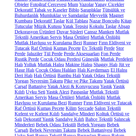
Objeler
Fotoğraf Çerçevesi
Mum
Vazolar
Yapay Çiçekler
Dekoratif Tabak ve Kaseler
Biblo
Şaraplıklar
Tütsülük ve
Buhurdanlık
Mumluklar ve Şamdanlar
Meyvelik
Magnet
Kumbara
Dekoratif Taşlar
Kül Tablası
Nazar Boncuğu
Kitap
Tutucular
Müzik Kutusu
Yatak Tepsisi
Kokulu Taşlar
Ahşap
Dekorasyon Ürünleri
Duvar Süsleri
Cansız Manken
Mutfak
Tekstili
Amerikan Servis
Masa Örtüleri
Mutfak Önlüğü
Mutfak Havlusu ve Kurulama Bezi
Runner
Fırın Eldiveni ve
Tutacak
Raf Örtüsü
Kumaş Peçete
Ev Tekstili
Perde
Stor
Perde
Jaluziler
Tül Perde
Perde Aksesuarları
Fon Perde
Rustik Perde
Çocuk Odası Perdesi
Güneşlik
Mutfak Perdeleri
Halı
Yolluk
Mutfak Halısı
Makine Halısı
Shaggy Halı
Jüt ve
Hasır Halı
Çocuk Odası Halıları
Halı Kaydırmazı
El Halısı
Deri Halı
Halı Örtüsü
Bambu Halı
Yatak Odası Tekstili
Yorgan
Nevresim Takımı
Pike ve Pike Takımı
Yatak Örtüsü
Çarşaf
Battaniye
Yatak Alezi & Koruyucusu
Yastık
Yastık
Kılıfı
Uyku Seti
Yastık Alezi
Paspaslar
Mutfak Tekstili
Amerikan Servis
Masa Örtüleri
Mutfak Önlüğü
Mutfak
Havlusu ve Kurulama Bezi
Runner
Fırın Eldiveni ve Tutacak
Raf Örtüsü
Kumaş Peçete
Kilim
Seccade
Salon Tekstili
Kırlent ve Kırlent Kılıfı
Sandalye Minderi
Koltuk Örtüsü ve
Şalı
Dekoratif Yastık
Sandalye Kılıfı
Bahçe Tekstili
Salıncak
Minderleri
Bebek Odası Tekstili
Bebek Yorganı
Bebek
Çarşafı
Bebek Nevresim Takımı
Bebek Battaniyesi
Bebek
Uyku Seti
Banyo Tekstil
Banyo Paspasları
Banyo Bakım