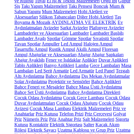
ve Rulosu
Tuval
El İşi & Tekstil Malzemeleri
Örgü İpi
Güpür
Şiş
Takı Yapım Malzemeleri
Takı Pensesi
Boncuk
Mum &
Sabun Yapımı
Mum Malzemeleri
Hobi Aletleri ve
Aksesuarları
Silikon Tabancaları
Diğer Hobi Aletleri
Taş
Boyama & Mozaik
AYDINLATMA VE ELEKTRİK
Ev
Aydınlatmaları
Avizeler
Sarkıt Avizeler
Plafonyer Avizeler
Lambaderler ve Aksesuarları
Lambader
Lambader Başlığı
Lambader Ayağı
Spotlar
Gömme Spotlar
Sıvaüstü Spotlar
Tavan Spotlar
Ampuller
Led Ampul
Halojen Ampul
Tasarruflu Ampul
Rustik Ampul
Akıllı Ampul
Floresan
Ampul
Abajurlar ve Aksesuarları
Abajur
Abajur Şapkaları
Abajur Ayaklığı
Fener ve Işıldaklar
Aplikler
Duvar Aplikleri
Tablo Aplikleri
Banyo Aplikleri
Lamba
Gece Lambaları
Masa
Lambaları
Led Şerit
Armatür
Led Armatür
Led Panel
Tezgah
Altı Aydınlatma
Bahçe Aydınlatma
Dış Mekan Aydınlatmalar
Solar Aydınlatma
Projektör ve Sensörler
Bahçe Aplikleri
Bahçe Feneri ve Meşaleler
Bahçe Masa Üstü Aydınlatma
Bahçe Set Üstü Aydınlatma
Bahçe Aydınlatma Direkleri
Çocuk Odası Aydınlatma
Çocuk Gece Lambası
Çocuk Odası
Duvar Aydınlatmaları
Çocuk Odası Abajuru
Çocuk Odası
Avizesi
Çocuk Masa Lambası
Elektrik Malzemeleri
Priz ve
Anahtarlar
Priz Kutusu
Telefon Prizi
Priz Çerçevesi
Golyat
Priz
Nümeris Priz
Priz
Anahtar Priz
Şalt Malzemeleri
Sigorta
Kutusu
Kontaktör
Elektrik Sigortası
Şalter
Kaçak Akım
Rölesi
Elektrik Sayacı
Uzatma Kablosu ve Grup Priz
Uzatma