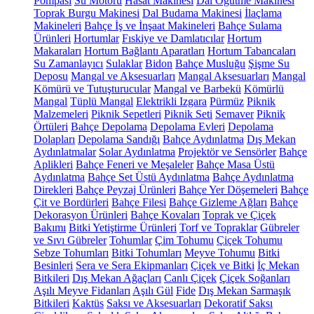
Pompası
Su Motoru
Hasat Makinesi
Dal Öğütme Makinesi
Toprak Burgu Makinesi
Dal Budama Makinesi
İlaçlama
Makineleri
Bahçe İş ve İnşaat Makineleri
Bahçe Sulama
Ürünleri
Hortumlar
Fıskiye ve Damlatıcılar
Hortum
Makaraları
Hortum Bağlantı Aparatları
Hortum Tabancaları
Su Zamanlayıcı
Sulaklar
Bidon
Bahçe Musluğu
Şişme Su
Deposu
Mangal ve Aksesuarları
Mangal Aksesuarları
Mangal
Kömürü ve Tutuşturucular
Mangal ve Barbekü
Kömürlü
Mangal
Tüplü Mangal
Elektrikli Izgara
Pürmüz
Piknik
Malzemeleri
Piknik Sepetleri
Piknik Seti
Semaver
Piknik
Örtüleri
Bahçe Depolama
Depolama Evleri
Depolama
Dolapları
Depolama Sandığı
Bahçe Aydınlatma
Dış Mekan
Aydınlatmalar
Solar Aydınlatma
Projektör ve Sensörler
Bahçe
Aplikleri
Bahçe Feneri ve Meşaleler
Bahçe Masa Üstü
Aydınlatma
Bahçe Set Üstü Aydınlatma
Bahçe Aydınlatma
Direkleri
Bahçe Peyzaj Ürünleri
Bahçe Yer Döşemeleri
Bahçe
Çit ve Bordürleri
Bahçe Filesi
Bahçe Gizleme Ağları
Bahçe
Dekorasyon Ürünleri
Bahçe Kovaları
Toprak ve Çiçek
Bakımı
Bitki Yetiştirme Ürünleri
Torf ve Topraklar
Gübreler
ve Sıvı Gübreler
Tohumlar
Çim Tohumu
Çiçek Tohumu
Sebze Tohumları
Bitki Tohumları
Meyve Tohumu
Bitki
Besinleri
Sera ve Sera Ekipmanları
Çiçek ve Bitki
İç Mekan
Bitkileri
Dış Mekan Ağaçları
Canlı Çiçek
Çiçek Soğanları
Aşılı Meyve Fidanları
Aşılı Gül
Fide
Dış Mekan Sarmaşık
Bitkileri
Kaktüs
Saksı ve Aksesuarları
Dekoratif Saksı