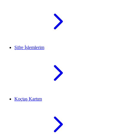
Şifre İşlemlerim
Koçtaş Kartım