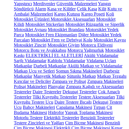
Yapıştırıcı
Merdivenler
Güvenlik Malzemeleri
Yangın
Söndürücü
Alarm
Kasa ve Kilitler
Çelik Kasa
Kilit
Kutu ve
Ambalaj Malzemeleri
Kargo Kutusu
Kargo Poşeti
Koli
Motosiklet Ürünleri
Motorsiklet Aksesuarları
Motosiklet
Kilidi
Motosiklet Stickerları
Motosiklet Rüzgarlık ve Siperlik
Motosiklet Aynası
Motosiklet Brandası
Motorsiklet Yedek
Parça
Motosiklet Fren Ekipmanları
Diğer Motosiklet Yedek
Parçaları
Motosiklet Fren ve Debriyaj Kolu
Motosiklet Kayışı
Motosiklet Zinciri
Motosiklet Giyim
Motorcu Eldiveni
Motorcu Botu ve Ayakkabısı
Motorcu Yağmurluk
Motosiklet
Kaskı
ELEKTRİKLİ EL ALETLERİ
Akülü Vidalamalar
Şarjlı Vidalamalar
Kablolu Vidalamalar
Vidalama Uçları
Matkaplar
Darbeli Matkaplar
Akülü Matkap ve Vidalamalar
Matkap Ucu ve Setleri
Somun Sıkma Makineleri
Darbesiz
Matkaplar
Manyetik Matkap
Sütunlu Matkap
Matkap Tezgahı
Kırıcılar ve Deliciler
Zımpara ve Polisaj
Zımpara Makineleri
Polisaj Makineleri
Planyalar
Zımpara Kağıdı ve Aksesuarları
Testereler
Daire Testereler
Dekupaj Testereler
Çok Amaçlı
Testereler
Tilki Kuyruğu Testereler
Testere Aksesuarları
Tilki
Kuyruğu Testere Ucu
Daire Testere Bıçağı
Dekupaj Testere
Ucu
Bahçe Makineleri
Çapalama Makinesi
Tırpan
Çit
Budama Makinesi
Hidrofor
Yaprak Toplama Makinesi
Motorlu Testere
Elektrikli Testereler
Benzinli Testereler
Testere Zincirleri ve Yağları
Çim Biçme Makinesi
Benzinli
Çim Biçme Makinesi
Elektrikli Çim Biçme Makinesi
Kenar