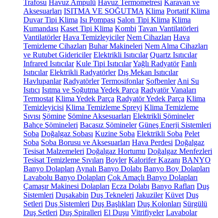
Trafosu
Havuz Ampulü
Havuz Termometresi
Karavan ve
Aksesuarları
ISITMA VE SOĞUTMA
Klima
Portatif Klima
Duvar Tipi Klima
Isı Pompası
Salon Tipi Klima
Klima
Kumandası
Kaset Tipi Klima
Kombi
Tavan Vantilatörleri
Vantilatörler
Hava Temizleyiciler
Nem Cihazları
Hava
Temizleme Cihazları
Buhar Makineleri
Nem Alma Cihazları
ve Rutubet Gidericiler
Elektrikli Isıtıcılar
Quartz Isıtıcılar
Infrared Isıtıcılar
Kule Tipi Isıtıcılar
Yağlı Radyatör
Fanlı
Isıtıcılar
Elektrikli Radyatörler
Dış Mekan Isıtıcılar
Havlupanlar
Radyatörler
Termosifonlar
Şofbenler
Ani Su
Isıtıcı
Isıtma ve Soğutma Yedek Parça
Radyatör Vanaları
Termostat
Klima Yedek Parça
Radyatör Yedek Parça
Klima
Temizleyicisi
Klima Temizleme Spreyi
Klima Temizleme
Sıvısı
Şömine
Şömine Aksesuarları
Elektrikli Şömineler
Bahçe Şömineleri
Bacasız Şömineler
Güneş Enerji Sistemleri
Soba
Doğalgaz Sobası
Kuzine Soba
Elektrikli Soba
Pelet
Soba
Soba Borusu ve Aksesuarları
Hava Perdesi
Doğalgaz
Tesisat Malzemeleri
Doğalgaz Hortumu
Doğalgaz Menfezleri
Tesisat Temizleme Sıvıları
Boyler
Kalorifer Kazanı
BANYO
Banyo Dolapları
Aynalı Banyo Dolabı
Banyo Boy Dolapları
Lavabolu Banyo Dolapları
Çok Amaçlı Banyo Dolapları
Çamaşır Makinesi Dolapları
Ecza Dolabı
Banyo Rafları
Duş
Sistemleri
Duşakabin
Duş Tekneleri
Jakuziler
Küvet
Duş
Setleri
Duş Sistemleri
Duş Başlıkları
Duş Kolonları
Sürgülü
Duş Setleri
Duş Spiralleri
El Duşu
Vitrifiyeler
Lavabolar