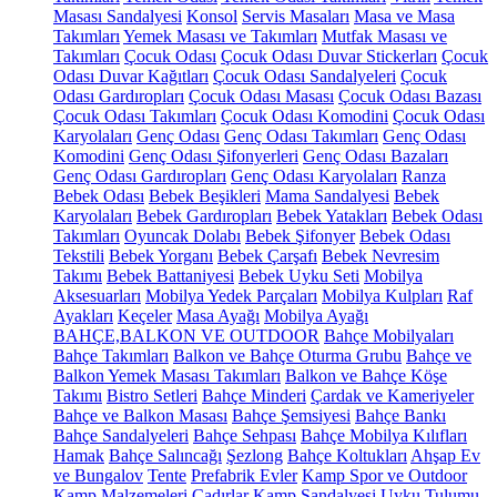
Masası Sandalyesi
Konsol
Servis Masaları
Masa ve Masa
Takımları
Yemek Masası ve Takımları
Mutfak Masası ve
Takımları
Çocuk Odası
Çocuk Odası Duvar Stickerları
Çocuk
Odası Duvar Kağıtları
Çocuk Odası Sandalyeleri
Çocuk
Odası Gardıropları
Çocuk Odası Masası
Çocuk Odası Bazası
Çocuk Odası Takımları
Çocuk Odası Komodini
Çocuk Odası
Karyolaları
Genç Odası
Genç Odası Takımları
Genç Odası
Komodini
Genç Odası Şifonyerleri
Genç Odası Bazaları
Genç Odası Gardıropları
Genç Odası Karyolaları
Ranza
Bebek Odası
Bebek Beşikleri
Mama Sandalyesi
Bebek
Karyolaları
Bebek Gardıropları
Bebek Yatakları
Bebek Odası
Takımları
Oyuncak Dolabı
Bebek Şifonyer
Bebek Odası
Tekstili
Bebek Yorganı
Bebek Çarşafı
Bebek Nevresim
Takımı
Bebek Battaniyesi
Bebek Uyku Seti
Mobilya
Aksesuarları
Mobilya Yedek Parçaları
Mobilya Kulpları
Raf
Ayakları
Keçeler
Masa Ayağı
Mobilya Ayağı
BAHÇE,BALKON VE OUTDOOR
Bahçe Mobilyaları
Bahçe Takımları
Balkon ve Bahçe Oturma Grubu
Bahçe ve
Balkon Yemek Masası Takımları
Balkon ve Bahçe Köşe
Takımı
Bistro Setleri
Bahçe Minderi
Çardak ve Kameriyeler
Bahçe ve Balkon Masası
Bahçe Şemsiyesi
Bahçe Bankı
Bahçe Sandalyeleri
Bahçe Sehpası
Bahçe Mobilya Kılıfları
Hamak
Bahçe Salıncağı
Şezlong
Bahçe Koltukları
Ahşap Ev
ve Bungalov
Tente
Prefabrik Evler
Kamp Spor ve Outdoor
Kamp Malzemeleri
Çadırlar
Kamp Sandalyesi
Uyku Tulumu