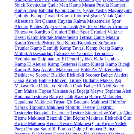
Sinek Kovucular
Çadır Matı
Kamp Masası
Pusula
Kampet
Kamp Duşu
Isıtıcılar
Kamp Çantası
Şişme Yastık
Magnezyum
Çubuğu
Kamp Tuvaleti
Kamp Taburesi
Şişme Yatak
Çadır
Aksesuarı
Sırt Çantası
Hayatta Kalma Malzemeleri
Spor
Aletleri
Pilates, Yoga ve Jimnastik
Ağırlık ve Halter Ürünleri
Fitness ve Kardiyo Ürünleri
Diğer Spor Ürünleri
Valiz ve
Bavul
Kamp Mutfak Malzemeleri
Termal Çanta
Matara
Kamp Yemek Pişirme Seti
Kamp Buzluk ve Soğutucu
Ürünler
Kamp Demliği
Kamp Tavası
Kamp Ocağı
Kamp
Mutfak Aksesuarları
Çakmak ve Yakıcılar
Termoslar
Aydınlatma Ekipmanları
El Feneri
Işıldak
Kafa Lambası
Kamp El Aletleri
Kamp Testeresi
Kamp Küreği
Kamp Bıçağı
Kamp Baltası
Avcılık Malzemeleri
Balık Av Malzemeleri
Bisiklet ve Scooter
Bisiklet
Elektrikli Scooter
Bahçe Aletleri
Çapa
Kürek
Bahçe Eldiveni
Tırmık
Budama Makası
Aşı
Makası
Fide Dikici ve Sökücü
Orak
Bahçe El Aleti Setleri
Çim Makası
Tırpan Misinası
Aşı Bıçağı
Meyve Toplama Aleti
Budama Testeresi
Bahçe Çatalı
Kazma
Bahçe Makineleri
Çapalama Makinesi
Tırpan
Çit Budama Makinesi
Hidrofor
Yaprak Toplama Makinesi
Motorlu Testere
Elektrikli
Testereler
Benzinli Testereler
Testere Zincirleri ve Yağları
Çim
Biçme Makinesi
Benzinli Çim Biçme Makinesi
Elektrikli Çim
Biçme Makinesi
Kenar Kesme Makinesi
Çim Biçme Yedek
Parça
Pompa
Santrifüj Pompa
Dalgıç Pompası
Bahçe