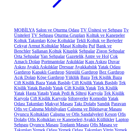
MOBİLYA
Salon ve Oturma Odası
TV Ünitesi ve Sehpası
Tv
Üniteleri
TV Sehpası
Oturma Grupları
Koltuk ve Kanepeler
Koltuk Takımları
Köşe Koltuklar
Tekli Koltuk ve Berjerler
Çekyat
Armut Koltuklar
Masaj Koltuğu
Puf
Bank ve
Benchler
Sallanan Koltuk
Kitaplık
Sehpalar
Zigon Sehpalar
Orta Sehpalar
Yan Sehpalar
Gazetelik
Antre ve Hol
Çok
Amaçlı Dolap
Portmantolar
Askılıklar
Kapı Askısı
Duvar
Askısı
Ayaklı Askılıklar
Dresuar
Ayakkabılık
Yatak Odası
Gardırop
Kapaklı Gardırop
Sürgülü Gardırop
Bez Gardırop
Açık Dolap
Köşe Gardırop
Yüklük
Baza
Tek Kişilik Baza
Çift Kişilik Baza
Yatak Başlığı
Çift Kişilik Yatak Başlığı
Tek
Kişilik Yatak Başlığı
Yatak
Çift Kişilik Yatak
Tek Kişilik
Yatak
Hasta Yatağı
Yatak Pedi & Şiltesi
Karyola
Tek Kişilik
Karyola
Çift Kişilik Karyola
Şifonyerler
Komodin
Yatak
Odası Takımları
Makyaj Masası
Takı Dolabı
Sandık
Paravan
Ofis ve Çalışma Mobilyaları
Çalışma ve Bilgisayar Masası
Oyuncu Koltukları
Çalışma ve Ofis Sandalyeleri
Keson
Ofis
Dolabı
Ofis Koltukları ve Kanepeleri
Ayaklı Küllükler
Laptop
Sehpası
Oyuncu Masası
Toplantı Masası
Ofis Masası ve
Takımları
Yemek Odası
Yemek Odası Takımları
Vitrin
Yemek