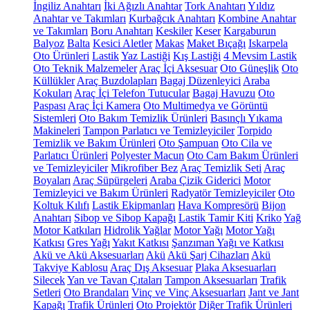
İngiliz Anahtarı
İki Ağızlı Anahtar
Tork Anahtarı
Yıldız
Anahtar ve Takımları
Kurbağcık Anahtarı
Kombine Anahtar
ve Takımları
Boru Anahtarı
Keskiler
Keser
Kargaburun
Balyoz
Balta
Kesici Aletler
Makas
Maket Bıçağı
Iskarpela
Oto Ürünleri
Lastik
Yaz Lastiği
Kış Lastiği
4 Mevsim Lastik
Oto Teknik Malzemeler
Araç İçi Aksesuar
Oto Güneşlik
Oto
Küllükler
Araç Buzdolapları
Bagaj Düzenleyici
Araba
Kokuları
Araç İçi Telefon Tutucular
Bagaj Havuzu
Oto
Paspası
Araç İçi Kamera
Oto Multimedya ve Görüntü
Sistemleri
Oto Bakım Temizlik Ürünleri
Basınçlı Yıkama
Makineleri
Tampon Parlatıcı ve Temizleyiciler
Torpido
Temizlik ve Bakım Ürünleri
Oto Şampuan
Oto Cila ve
Parlatıcı Ürünleri
Polyester Macun
Oto Cam Bakım Ürünleri
ve Temizleyiciler
Mikrofiber Bez
Araç Temizlik Seti
Araç
Boyaları
Araç Süpürgeleri
Araba Çizik Giderici
Motor
Temizleyici ve Bakım Ürünleri
Radyatör Temizleyiciler
Oto
Koltuk Kılıfı
Lastik Ekipmanları
Hava Kompresörü
Bijon
Anahtarı
Sibop ve Sibop Kapağı
Lastik Tamir Kiti
Kriko
Yağ
Motor Katkıları
Hidrolik Yağlar
Motor Yağı
Motor Yağı
Katkısı
Gres Yağı
Yakıt Katkısı
Şanzıman Yağı ve Katkısı
Akü ve Akü Aksesuarları
Akü
Akü Şarj Cihazları
Akü
Takviye Kablosu
Araç Dış Aksesuar
Plaka Aksesuarları
Silecek
Yan ve Tavan Çıtaları
Tampon Aksesuarları
Trafik
Setleri
Oto Brandaları
Vinç ve Vinç Aksesuarları
Jant ve Jant
Kapağı
Trafik Ürünleri
Oto Projektör
Diğer Trafik Ürünleri