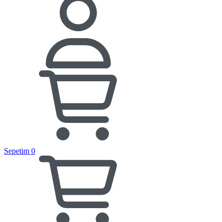
Sepetim
0