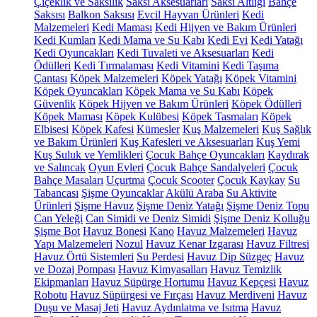
Çiçeklik ve Saksılık
Saksı Aksesuarları
Saksı Altlığı
Bahçe
Saksısı
Balkon Saksısı
Evcil Hayvan Ürünleri
Kedi
Malzemeleri
Kedi Maması
Kedi Hijyen ve Bakım Ürünleri
Kedi Kumları
Kedi Mama ve Su Kabı
Kedi Evi
Kedi Yatağı
Kedi Oyuncakları
Kedi Tuvaleti ve Aksesuarları
Kedi
Ödülleri
Kedi Tırmalaması
Kedi Vitamini
Kedi Taşıma
Çantası
Köpek Malzemeleri
Köpek Yatağı
Köpek Vitamini
Köpek Oyuncakları
Köpek Mama ve Su Kabı
Köpek
Güvenlik
Köpek Hijyen ve Bakım Ürünleri
Köpek Ödülleri
Köpek Maması
Köpek Kulübesi
Köpek Tasmaları
Köpek
Elbisesi
Köpek Kafesi
Kümesler
Kuş Malzemeleri
Kuş Sağlık
ve Bakım Ürünleri
Kuş Kafesleri ve Aksesuarları
Kuş Yemi
Kuş Suluk ve Yemlikleri
Çocuk Bahçe Oyuncakları
Kaydırak
ve Salıncak
Oyun Evleri
Çocuk Bahçe Sandalyeleri
Çocuk
Bahçe Masaları
Uçurtma
Çocuk Scooter
Çocuk Kaykay
Su
Tabancası
Şişme Oyuncaklar
Akülü Araba
Su Aktivite
Ürünleri
Şişme Havuz
Şişme Deniz Yatağı
Şişme Deniz Topu
Can Yeleği
Can Simidi ve Deniz Simidi
Şişme Deniz Kolluğu
Şişme Bot
Havuz Bonesi
Kano
Havuz Malzemeleri
Havuz
Yapı Malzemeleri
Nozul
Havuz Kenar Izgarası
Havuz Filtresi
Havuz Örtü Sistemleri
Su Perdesi
Havuz Dip Süzgeç
Havuz
ve Dozaj Pompası
Havuz Kimyasalları
Havuz Temizlik
Ekipmanları
Havuz Süpürge Hortumu
Havuz Kepçesi
Havuz
Robotu
Havuz Süpürgesi ve Fırçası
Havuz Merdiveni
Havuz
Duşu ve Masaj Jeti
Havuz Aydınlatma ve Isıtma
Havuz