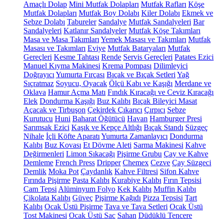
Amaçlı Dolap
Mini Mutfak Dolapları
Mutfak Rafları
Köşe
Mutfak Dolapları
Mutfak Boy Dolabı
Kiler Dolabı
Ekmek ve
Sebze Dolabı
Tabureler
Sandalye
Mutfak Sandalyeleri
Bar
Sandalyeleri
Katlanır Sandalyeler
Mutfak Köşe Takımları
Masa ve Masa Takımları
Yemek Masası ve Takımları
Mutfak
Masası ve Takımları
Eviye
Mutfak Bataryaları
Mutfak
Gereçleri
Kesme Tahtası
Rende
Servis Gereçleri
Patates Ezici
Manuel Kıyma Makinesi
Krema Pompası
Dilimleyici
Doğrayıcı
Yumurta Fırçası
Bıçak ve Bıçak Setleri
Yağ
Sıçratmaz
Soyucu, Oyacak
Ölçü Kabı ve Kaşığı
Merdane ve
Oklava
Hamur Açma Matı
Fındık Kıracağı ve Ceviz Kıracağı
Elek
Dondurma Kaşığı
Buz Kalıbı
Bıçak Bileyici Masat
Açacak ve Tirbuşon
Çekirdek Çıkarıcı
Çırpıcı
Sebze
Kurutucu
Huni
Baharat Öğütücü
Havan
Hamburger Presi
Sarımsak Ezici
Kaşık ve Kepçe Altlığı
Bıçak Standı
Süzgeç
Nihale
İçli Köfte Aparatı
Yumurta Zamanlayıcı
Dondurma
Kalıbı
Buz Kovası
Et Dövme Aleti
Sarma Makinesi
Kahve
Değirmenleri
Limon Sıkacağı
Pişirme Grubu
Çay ve Kahve
Demleme
French Press
Dripper
Chemex
Cezve
Çay Süzgeci
Demlik
Moka Pot
Çaydanlık
Kahve Filtresi
Sifon Kahve
Fırında Pişirme
Pasta Kalıbı
Kurabiye Kalıbı
Fırın Tepsisi
Cam Tepsi
Alüminyum Folyo
Kek Kalıbı
Muffin Kalıbı
Çikolata Kalıbı
Güveç
Pişirme Kağıdı
Pizza Tepsisi
Tart
Kalıbı
Ocak Üstü Pişirme
Tava ve Tava Setleri
Ocak Üstü
Tost Makinesi
Ocak Üstü Sac
Sahan
Düdüklü Tencere