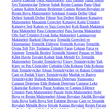
Dosya
Etiketlik
Okul Malzemeleri
Yazı Tahtası
Tahta Silgisi
Sıvı Yapıştırıcılar
Tebeşir
Suluk
Resim Çantası
Pano
Okul
Çantası
Kalem Kutusu
Beslenme Çantası
Resim Boyaları ve
Resim Boya Malzemeleri
Selobant
Ajanda
Defter
Okul
Defteri
Spiralli Defter
Fihrist
Not Defteri
Bloknot
Kırtasiye
Malzemeleri
Masaüstü Gereçleri
Kırtasiye Kağıt Ürünleri
Kırtasiye Seti
Kalem ve Yazı Gereçleri
Koli Bandı Makinesi
Para Makineleri
Para Çekmeceleri
Para Sayma Makineleri
Ofis Sarf Ürünleri
Evrak İmha Makineleri
Laminasyon
Makineleri
Barkod Okuyucu
Temizlik Gereçleri ve
Ekipmanları
Temizlik Eldiveni
Temizlik Kovası
Temizlik,
Ovma Teli
Tüy Toplama Ürünleri
Faraş
Çekpas
Fırça ve
Süpürge
Temizlik Bezleri
Temizlik Süngeri
Paspas ve Mop
Kâğıt Havlu
Tuvalet Kağıdı
Islak Mendil
Ev Temizlik
Malzemeleri
Tuvalet Temizleyici
Yüzey Temizleyiciler
Yağ,
Kireç ve Pas Çözücüler
Çubuklu Oda Kokusu
Oda Kokusu
Halı Temizleyiciler
Ahşap Temizleyiciler ve Bakım Ürünleri
Cam ve Parlak Yüzey Temizleyiciler
Mutfak ve Banyo
Temizleyiciler
Bulaşık Makinesi Deterjanı
Yumuşatıcı
Çamaşır Deterjanı
Elde Bulaşık Deterjanı
Çamaşır Leke
Çıkarıcılar
Kolonya
Pazar Arabası ve Çantası
Eğlence
Ürünleri
Parti Malzemeleri
Puzzle
Hobi Malzemeleri
Hobi
Boya ve Resim Malzemeleri
Ahşap Boyaları
Akrilik Boyalar
Sulu Boya
Yağlı Boya Seti
Eskitme Boyası
Cam ve Seramik
Boyaları
Metalik Boya
Şövale
Kumaş Boyaları
Resim Fırçası