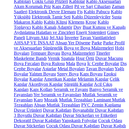
Kabloları
Çoklu Grup Prizleri
Kablolar
Kablo Aksesuarları
Akım Korumalı Priz
Kapı Zilleri
Pil ve Şarj Cihazları
Zaman
Saatleri
Elektronik Devre Elemanı
Fiş
Kablo Pabucu
Kablo
Yüksüğü
Elektronik Tamir Seti
Kablo Düzenleyiciler
Susta
Makaron Kablo
Kablo Klipsi
Klemens
Kroşe
Kablo
Toplayıcı
Kablo Kanalı
Adaptör
Duy
Buat Kutusu ve Kapağı
Aydınlatma Halatları ve Zincirleri
Enerji Sistemleri
Güneş
Paneli
Lityum Akü
Jel Akü
İnverter
Tavan Vantilatörleri
AHŞAP VE İNŞAAT
Ahşap Yer Döşeme
Parke
Parke Profil
ve Aksesuarları
Süpürgelik
Boya ve Boya Malzemeleri
Hobi
Boyaları
Tempare Boyası
Boya Malzemeleri
Tinerler
Maskeleme Bandı
Vernik
Spatula
Hışır Örtü
Duvar Macunu
Boya Fırçaları
Boya Rulosu
Mala
Boya
İç Cephe Boyalar
Dış
Cephe Boyalar
Astarlar
Metal Boyaları
Tavan Boyaları
Yağlı
Boyalar
Yalıtım Boyası
Sprey Boya
Kapı Boyası
Epoksi
Boyalar
Kapılar
Amerikan Kapılar
Melamin Kapılar
Çelik
Kapılar
Akordiyon Kapılar
Sürgülü Kapılar
Acil Çıkış
Kapıları
Kapı Kolları
Seramik ve Fayans
Banyo Seramik ve
Fayansları
Yer Seramik ve Fayansları
Mutfak Seramik ve
Fayansları
Karo
Mozaik
Mutfak Tezgahları
Laminant Mutfak
Tezgahları
Ahşap Mutfak Tezgahları
PVC Zemin Kaplama
Duvar Ürünleri
Duvar Kağıtları
Boyanabilir Duvar Kağıtları
3 Boyutlu Duvar Kağıtları
Duvar Stickerları ve Etiketleri
Dekoratif Duvar Kağıtları
Yapışkanlı Folyolar
Çocuk Odası
Duvar Stickerları
Çocuk Odası Duvar Kağıtları
Duvar Kağıdı