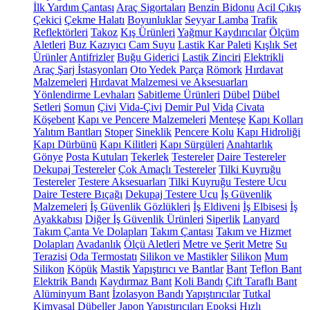
İlk Yardım Çantası
Araç Sigortaları
Benzin Bidonu
Acil Çıkış
Çekici
Çekme Halatı
Boyunluklar
Seyyar Lamba
Trafik
Reflektörleri
Takoz
Kış Ürünleri
Yağmur Kaydırıcılar
Ölçüm
Aletleri
Buz Kazıyıcı
Cam Suyu
Lastik Kar Paleti
Kışlık Set
Ürünler
Antifrizler
Buğu Giderici
Lastik Zinciri
Elektrikli
Araç Şarj İstasyonları
Oto Yedek Parça
Römork
Hırdavat
Malzemeleri
Hırdavat Malzemesi ve Aksesuarları
Yönlendirme Levhaları
Sabitleme Ürünleri
Dübel
Dübel
Setleri
Somun
Çivi
Vida-Çivi
Demir Pul
Vida
Civata
Köşebent
Kapı ve Pencere Malzemeleri
Menteşe
Kapı Kolları
Yalıtım Bantları
Stoper
Sineklik
Pencere Kolu
Kapı Hidroliği
Kapı Dürbünü
Kapı Kilitleri
Kapı Sürgüleri
Anahtarlık
Gönye
Posta Kutuları
Tekerlek
Testereler
Daire Testereler
Dekupaj Testereler
Çok Amaçlı Testereler
Tilki Kuyruğu
Testereler
Testere Aksesuarları
Tilki Kuyruğu Testere Ucu
Daire Testere Bıçağı
Dekupaj Testere Ucu
İş Güvenlik
Malzemeleri
İş Güvenlik Gözlükleri
İş Eldiveni
İş Elbisesi
İş
Ayakkabısı
Diğer İş Güvenlik Ürünleri
Siperlik
Lanyard
Takım Çanta Ve Dolapları
Takım Çantası
Takım ve Hizmet
Dolapları
Avadanlık
Ölçü Aletleri
Metre ve Şerit Metre
Su
Terazisi
Oda Termostatı
Silikon ve Mastikler
Silikon
Mum
Silikon
Köpük
Mastik
Yapıştırıcı ve Bantlar
Bant
Teflon Bant
Elektrik Bandı
Kaydırmaz Bant
Koli Bandı
Çift Taraflı Bant
Alüminyum Bant
İzolasyon Bandı
Yapıştırıcılar
Tutkal
Kimyasal Dübeller
Japon Yapıştırıcıları
Epoksi
Hızlı