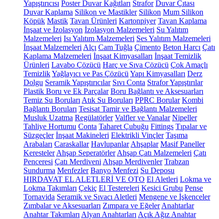
Yapıştırıcısı
Poster Duvar Kağıtları
Strafor
Duvar Çıtası
Duvar Kaplama
Silikon ve Mastikler
Silikon
Mum Silikon
Köpük
Mastik
Tavan Ürünleri
Kartonpiyer
Tavan Kaplama
İnşaat ve İzolasyon
İzolasyon Malzemeleri
Su Yalıtım
Malzemeleri
Isı Yalıtım Malzemeleri
Ses Yalıtım Malzemeleri
İnşaat Malzemeleri
Alçı
Cam Tuğla
Çimento
Beton Harcı
Çatı
Kaplama Malzemeleri
İnşaat Kimyasalları
İnşaat Temizlik
Ürünleri
Lavabo Çözücü
Harç ve Sıva Çözücü
Çok Amaçlı
Temizlik
Yağlayıcı ve Pas Çözücü
Yapı Kimyasalları
Derz
Dolgu
Seramik Yapıştırıcılar
Sıvı Conta
Strafor Yapıştırılar
Plastik Boru ve Ek Parçalar
Boru Bağlantı ve Aksesuarları
Temiz Su Boruları
Atık Su Boruları
PPRC Borular
Kombi
Bağlantı Boruları
Tesisat Tamir ve Bağlantı Malzemeleri
Musluk Uzatma
Regülatörler
Valfler ve Vanalar
Nipeller
Tahliye Hortumu
Conta
Taharet Çubuğu
Fittings
Tıpalar ve
Süzgeçler
İnşaat Makineleri
Elektrikli Vinçler
Taşıma
Arabaları
Caraskallar
Havlupanlar
Ahşaplar
Masif Paneller
Keresteler
Ahşap Seperatörler
Ahşap Çatı Malzemeleri
Çatı
Penceresi
Çatı Merdiveni
Ahşap Merdivenler
Trabzan
Sundurma
Menfezler
Banyo Menfezi
Su Deposu
HIRDAVAT EL ALETLERİ VE OTO
El Aletleri
Lokma ve
Lokma Takımları
Çekiç
El Testereleri
Kesici Grubu
Pense
Tornavida
Seramik ve Sıvacı Aletleri
Mengene ve İşkenceler
Zımbalar ve Aksesuarları
Zımpara ve Eğeler
Anahtarlar
Anahtar Takımları
Alyan Anahtarları
Açık Ağız Anahtar