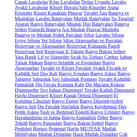
Çanak Lavabolar
Köşe Lavabolar
Dolap Uyumlu Lavabo
Ayaklı Lavabolar
Klozet
Duvara Sıfır Klozetler
Asma
Klozetler
Klozet Kapakları
Pisuvar
Tuvalet Taşı
Batarya ve
Musluklar
Lavabo Bataryaları
Mutfak Bataryaları
Su Tasarruf
Aparatı
Banyo Bataryaları
Musluk
Duş Bataryaları
Batarya
Setleri
Fotoselli Batarya
Ara Musluk
Pisuvar Musluğu
Batarya ve Musluk Yedek Parçaları
Sifon
Lavabo Sifonu
Eviye Sifonu
Yer Sifonu
Sifon Aksesuarları ve Parçaları
Rezervuar ve Aksesuarları
Rezervuar Kumanda Paneli
Rezervuar Seti
Rezervuar İç Takımı
Banyo Bakım Setleri
Yara Bandı
Lif ve Süngerler
Sıcak Su Torbası
Cımbız
Sabun
Tırnak Makası
Banyo Seramik ve Fayansları
Banyo
Aksesuarları
Tuvalet ve Klozet Fırçaları
Ayaklı Fırçalık ve
Kağıtlık Seti
Duş Rafı
Banyo Aynaları
Banyo Askısı
Banyo
Taburesi
Sabunluk
Sıvı Sabunluk Pompası
Tuvalet Kağıtlığı
Pamukluk
Diş Fırçası Koruma Kabı
Diş Macunu Kutusu
Dispenserler
Sıvı Sabun Dispenseri
Tuvalet Kağıdı Dispenseri
Havlu Dispenseri
Klozet Kapak Örtüsü Dispenseri
El
Kurutma Cihazları
Banyo Etajeri
Banyo Düzenleyicileri
Banyo Seti
Diş Fırçalık
Havluluk
Banyo Kaydırmazı
Duş
Perde Askısı
Yaşlı ve Bedensel Engelli Banyo Ürünleri
Banyo
Havalandırma ve Isıtma
Banyo Aspiratörü
Diğer
Banyo
Tekstil
Banyo Paspasları
Banyo Bakım Setleri
Banyo
Perdeleri
Bornoz
Peştemal
Havlu
MUTFAK
Mutfak
Mobilyaları
Mutfak Dolapları
Hazır Mutfak Dolapları
Çok