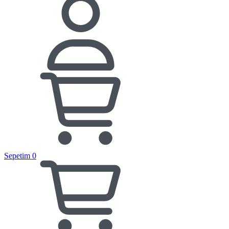
Sepetim
0