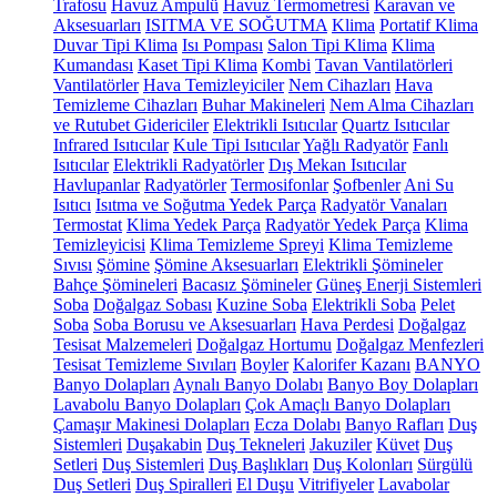
Trafosu
Havuz Ampulü
Havuz Termometresi
Karavan ve
Aksesuarları
ISITMA VE SOĞUTMA
Klima
Portatif Klima
Duvar Tipi Klima
Isı Pompası
Salon Tipi Klima
Klima
Kumandası
Kaset Tipi Klima
Kombi
Tavan Vantilatörleri
Vantilatörler
Hava Temizleyiciler
Nem Cihazları
Hava
Temizleme Cihazları
Buhar Makineleri
Nem Alma Cihazları
ve Rutubet Gidericiler
Elektrikli Isıtıcılar
Quartz Isıtıcılar
Infrared Isıtıcılar
Kule Tipi Isıtıcılar
Yağlı Radyatör
Fanlı
Isıtıcılar
Elektrikli Radyatörler
Dış Mekan Isıtıcılar
Havlupanlar
Radyatörler
Termosifonlar
Şofbenler
Ani Su
Isıtıcı
Isıtma ve Soğutma Yedek Parça
Radyatör Vanaları
Termostat
Klima Yedek Parça
Radyatör Yedek Parça
Klima
Temizleyicisi
Klima Temizleme Spreyi
Klima Temizleme
Sıvısı
Şömine
Şömine Aksesuarları
Elektrikli Şömineler
Bahçe Şömineleri
Bacasız Şömineler
Güneş Enerji Sistemleri
Soba
Doğalgaz Sobası
Kuzine Soba
Elektrikli Soba
Pelet
Soba
Soba Borusu ve Aksesuarları
Hava Perdesi
Doğalgaz
Tesisat Malzemeleri
Doğalgaz Hortumu
Doğalgaz Menfezleri
Tesisat Temizleme Sıvıları
Boyler
Kalorifer Kazanı
BANYO
Banyo Dolapları
Aynalı Banyo Dolabı
Banyo Boy Dolapları
Lavabolu Banyo Dolapları
Çok Amaçlı Banyo Dolapları
Çamaşır Makinesi Dolapları
Ecza Dolabı
Banyo Rafları
Duş
Sistemleri
Duşakabin
Duş Tekneleri
Jakuziler
Küvet
Duş
Setleri
Duş Sistemleri
Duş Başlıkları
Duş Kolonları
Sürgülü
Duş Setleri
Duş Spiralleri
El Duşu
Vitrifiyeler
Lavabolar