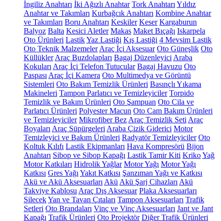
İngiliz Anahtarı
İki Ağızlı Anahtar
Tork Anahtarı
Yıldız
Anahtar ve Takımları
Kurbağcık Anahtarı
Kombine Anahtar
ve Takımları
Boru Anahtarı
Keskiler
Keser
Kargaburun
Balyoz
Balta
Kesici Aletler
Makas
Maket Bıçağı
Iskarpela
Oto Ürünleri
Lastik
Yaz Lastiği
Kış Lastiği
4 Mevsim Lastik
Oto Teknik Malzemeler
Araç İçi Aksesuar
Oto Güneşlik
Oto
Küllükler
Araç Buzdolapları
Bagaj Düzenleyici
Araba
Kokuları
Araç İçi Telefon Tutucular
Bagaj Havuzu
Oto
Paspası
Araç İçi Kamera
Oto Multimedya ve Görüntü
Sistemleri
Oto Bakım Temizlik Ürünleri
Basınçlı Yıkama
Makineleri
Tampon Parlatıcı ve Temizleyiciler
Torpido
Temizlik ve Bakım Ürünleri
Oto Şampuan
Oto Cila ve
Parlatıcı Ürünleri
Polyester Macun
Oto Cam Bakım Ürünleri
ve Temizleyiciler
Mikrofiber Bez
Araç Temizlik Seti
Araç
Boyaları
Araç Süpürgeleri
Araba Çizik Giderici
Motor
Temizleyici ve Bakım Ürünleri
Radyatör Temizleyiciler
Oto
Koltuk Kılıfı
Lastik Ekipmanları
Hava Kompresörü
Bijon
Anahtarı
Sibop ve Sibop Kapağı
Lastik Tamir Kiti
Kriko
Yağ
Motor Katkıları
Hidrolik Yağlar
Motor Yağı
Motor Yağı
Katkısı
Gres Yağı
Yakıt Katkısı
Şanzıman Yağı ve Katkısı
Akü ve Akü Aksesuarları
Akü
Akü Şarj Cihazları
Akü
Takviye Kablosu
Araç Dış Aksesuar
Plaka Aksesuarları
Silecek
Yan ve Tavan Çıtaları
Tampon Aksesuarları
Trafik
Setleri
Oto Brandaları
Vinç ve Vinç Aksesuarları
Jant ve Jant
Kapağı
Trafik Ürünleri
Oto Projektör
Diğer Trafik Ürünleri