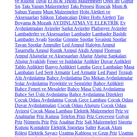
ve Rulosu
Tuval
El İşi & Tekstil Malzemeleri
Örgü İpi
Güpür
Şiş
Takı Yapım Malzemeleri
Takı Pensesi
Boncuk
Mum &
Sabun Yapımı
Mum Malzemeleri
Hobi Aletleri ve
Aksesuarları
Silikon Tabancaları
Diğer Hobi Aletleri
Taş
Boyama & Mozaik
AYDINLATMA VE ELEKTRİK
Ev
Aydınlatmaları
Avizeler
Sarkıt Avizeler
Plafonyer Avizeler
Lambaderler ve Aksesuarları
Lambader
Lambader Başlığı
Lambader Ayağı
Spotlar
Gömme Spotlar
Sıvaüstü Spotlar
Tavan Spotlar
Ampuller
Led Ampul
Halojen Ampul
Tasarruflu Ampul
Rustik Ampul
Akıllı Ampul
Floresan
Ampul
Abajurlar ve Aksesuarları
Abajur
Abajur Şapkaları
Abajur Ayaklığı
Fener ve Işıldaklar
Aplikler
Duvar Aplikleri
Tablo Aplikleri
Banyo Aplikleri
Lamba
Gece Lambaları
Masa
Lambaları
Led Şerit
Armatür
Led Armatür
Led Panel
Tezgah
Altı Aydınlatma
Bahçe Aydınlatma
Dış Mekan Aydınlatmalar
Solar Aydınlatma
Projektör ve Sensörler
Bahçe Aplikleri
Bahçe Feneri ve Meşaleler
Bahçe Masa Üstü Aydınlatma
Bahçe Set Üstü Aydınlatma
Bahçe Aydınlatma Direkleri
Çocuk Odası Aydınlatma
Çocuk Gece Lambası
Çocuk Odası
Duvar Aydınlatmaları
Çocuk Odası Abajuru
Çocuk Odası
Avizesi
Çocuk Masa Lambası
Elektrik Malzemeleri
Priz ve
Anahtarlar
Priz Kutusu
Telefon Prizi
Priz Çerçevesi
Golyat
Priz
Nümeris Priz
Priz
Anahtar Priz
Şalt Malzemeleri
Sigorta
Kutusu
Kontaktör
Elektrik Sigortası
Şalter
Kaçak Akım
Rölesi
Elektrik Sayacı
Uzatma Kablosu ve Grup Priz
Uzatma