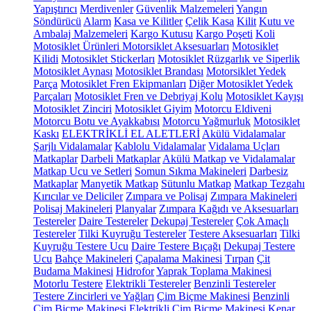
Yapıştırıcı
Merdivenler
Güvenlik Malzemeleri
Yangın
Söndürücü
Alarm
Kasa ve Kilitler
Çelik Kasa
Kilit
Kutu ve
Ambalaj Malzemeleri
Kargo Kutusu
Kargo Poşeti
Koli
Motosiklet Ürünleri
Motorsiklet Aksesuarları
Motosiklet
Kilidi
Motosiklet Stickerları
Motosiklet Rüzgarlık ve Siperlik
Motosiklet Aynası
Motosiklet Brandası
Motorsiklet Yedek
Parça
Motosiklet Fren Ekipmanları
Diğer Motosiklet Yedek
Parçaları
Motosiklet Fren ve Debriyaj Kolu
Motosiklet Kayışı
Motosiklet Zinciri
Motosiklet Giyim
Motorcu Eldiveni
Motorcu Botu ve Ayakkabısı
Motorcu Yağmurluk
Motosiklet
Kaskı
ELEKTRİKLİ EL ALETLERİ
Akülü Vidalamalar
Şarjlı Vidalamalar
Kablolu Vidalamalar
Vidalama Uçları
Matkaplar
Darbeli Matkaplar
Akülü Matkap ve Vidalamalar
Matkap Ucu ve Setleri
Somun Sıkma Makineleri
Darbesiz
Matkaplar
Manyetik Matkap
Sütunlu Matkap
Matkap Tezgahı
Kırıcılar ve Deliciler
Zımpara ve Polisaj
Zımpara Makineleri
Polisaj Makineleri
Planyalar
Zımpara Kağıdı ve Aksesuarları
Testereler
Daire Testereler
Dekupaj Testereler
Çok Amaçlı
Testereler
Tilki Kuyruğu Testereler
Testere Aksesuarları
Tilki
Kuyruğu Testere Ucu
Daire Testere Bıçağı
Dekupaj Testere
Ucu
Bahçe Makineleri
Çapalama Makinesi
Tırpan
Çit
Budama Makinesi
Hidrofor
Yaprak Toplama Makinesi
Motorlu Testere
Elektrikli Testereler
Benzinli Testereler
Testere Zincirleri ve Yağları
Çim Biçme Makinesi
Benzinli
Çim Biçme Makinesi
Elektrikli Çim Biçme Makinesi
Kenar