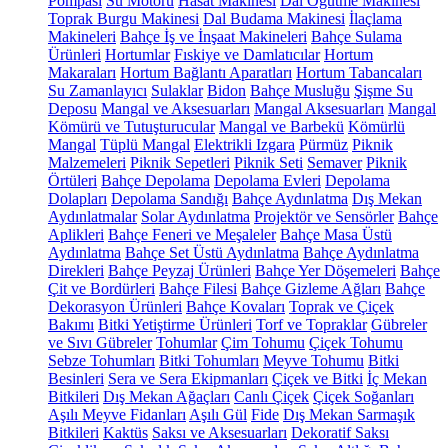
Pompası
Su Motoru
Hasat Makinesi
Dal Öğütme Makinesi
Toprak Burgu Makinesi
Dal Budama Makinesi
İlaçlama
Makineleri
Bahçe İş ve İnşaat Makineleri
Bahçe Sulama
Ürünleri
Hortumlar
Fıskiye ve Damlatıcılar
Hortum
Makaraları
Hortum Bağlantı Aparatları
Hortum Tabancaları
Su Zamanlayıcı
Sulaklar
Bidon
Bahçe Musluğu
Şişme Su
Deposu
Mangal ve Aksesuarları
Mangal Aksesuarları
Mangal
Kömürü ve Tutuşturucular
Mangal ve Barbekü
Kömürlü
Mangal
Tüplü Mangal
Elektrikli Izgara
Pürmüz
Piknik
Malzemeleri
Piknik Sepetleri
Piknik Seti
Semaver
Piknik
Örtüleri
Bahçe Depolama
Depolama Evleri
Depolama
Dolapları
Depolama Sandığı
Bahçe Aydınlatma
Dış Mekan
Aydınlatmalar
Solar Aydınlatma
Projektör ve Sensörler
Bahçe
Aplikleri
Bahçe Feneri ve Meşaleler
Bahçe Masa Üstü
Aydınlatma
Bahçe Set Üstü Aydınlatma
Bahçe Aydınlatma
Direkleri
Bahçe Peyzaj Ürünleri
Bahçe Yer Döşemeleri
Bahçe
Çit ve Bordürleri
Bahçe Filesi
Bahçe Gizleme Ağları
Bahçe
Dekorasyon Ürünleri
Bahçe Kovaları
Toprak ve Çiçek
Bakımı
Bitki Yetiştirme Ürünleri
Torf ve Topraklar
Gübreler
ve Sıvı Gübreler
Tohumlar
Çim Tohumu
Çiçek Tohumu
Sebze Tohumları
Bitki Tohumları
Meyve Tohumu
Bitki
Besinleri
Sera ve Sera Ekipmanları
Çiçek ve Bitki
İç Mekan
Bitkileri
Dış Mekan Ağaçları
Canlı Çiçek
Çiçek Soğanları
Aşılı Meyve Fidanları
Aşılı Gül
Fide
Dış Mekan Sarmaşık
Bitkileri
Kaktüs
Saksı ve Aksesuarları
Dekoratif Saksı