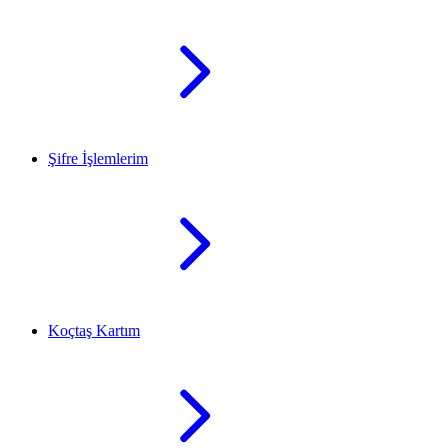
Şifre İşlemlerim
Koçtaş Kartım