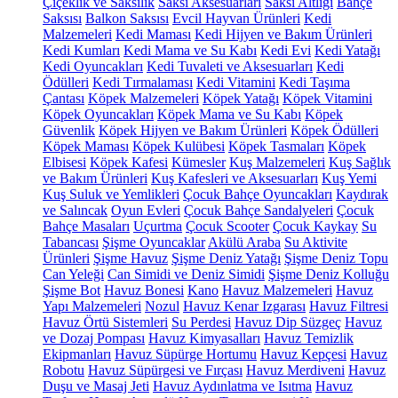
Çiçeklik ve Saksılık
Saksı Aksesuarları
Saksı Altlığı
Bahçe
Saksısı
Balkon Saksısı
Evcil Hayvan Ürünleri
Kedi
Malzemeleri
Kedi Maması
Kedi Hijyen ve Bakım Ürünleri
Kedi Kumları
Kedi Mama ve Su Kabı
Kedi Evi
Kedi Yatağı
Kedi Oyuncakları
Kedi Tuvaleti ve Aksesuarları
Kedi
Ödülleri
Kedi Tırmalaması
Kedi Vitamini
Kedi Taşıma
Çantası
Köpek Malzemeleri
Köpek Yatağı
Köpek Vitamini
Köpek Oyuncakları
Köpek Mama ve Su Kabı
Köpek
Güvenlik
Köpek Hijyen ve Bakım Ürünleri
Köpek Ödülleri
Köpek Maması
Köpek Kulübesi
Köpek Tasmaları
Köpek
Elbisesi
Köpek Kafesi
Kümesler
Kuş Malzemeleri
Kuş Sağlık
ve Bakım Ürünleri
Kuş Kafesleri ve Aksesuarları
Kuş Yemi
Kuş Suluk ve Yemlikleri
Çocuk Bahçe Oyuncakları
Kaydırak
ve Salıncak
Oyun Evleri
Çocuk Bahçe Sandalyeleri
Çocuk
Bahçe Masaları
Uçurtma
Çocuk Scooter
Çocuk Kaykay
Su
Tabancası
Şişme Oyuncaklar
Akülü Araba
Su Aktivite
Ürünleri
Şişme Havuz
Şişme Deniz Yatağı
Şişme Deniz Topu
Can Yeleği
Can Simidi ve Deniz Simidi
Şişme Deniz Kolluğu
Şişme Bot
Havuz Bonesi
Kano
Havuz Malzemeleri
Havuz
Yapı Malzemeleri
Nozul
Havuz Kenar Izgarası
Havuz Filtresi
Havuz Örtü Sistemleri
Su Perdesi
Havuz Dip Süzgeç
Havuz
ve Dozaj Pompası
Havuz Kimyasalları
Havuz Temizlik
Ekipmanları
Havuz Süpürge Hortumu
Havuz Kepçesi
Havuz
Robotu
Havuz Süpürgesi ve Fırçası
Havuz Merdiveni
Havuz
Duşu ve Masaj Jeti
Havuz Aydınlatma ve Isıtma
Havuz