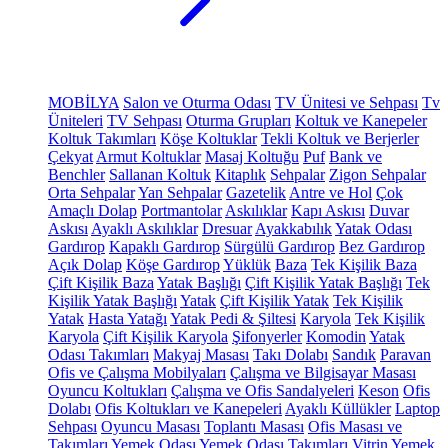
MOBİLYA
Salon ve Oturma Odası
TV Ünitesi ve Sehpası
Tv
Üniteleri
TV Sehpası
Oturma Grupları
Koltuk ve Kanepeler
Koltuk Takımları
Köşe Koltuklar
Tekli Koltuk ve Berjerler
Çekyat
Armut Koltuklar
Masaj Koltuğu
Puf
Bank ve
Benchler
Sallanan Koltuk
Kitaplık
Sehpalar
Zigon Sehpalar
Orta Sehpalar
Yan Sehpalar
Gazetelik
Antre ve Hol
Çok
Amaçlı Dolap
Portmantolar
Askılıklar
Kapı Askısı
Duvar
Askısı
Ayaklı Askılıklar
Dresuar
Ayakkabılık
Yatak Odası
Gardırop
Kapaklı Gardırop
Sürgülü Gardırop
Bez Gardırop
Açık Dolap
Köşe Gardırop
Yüklük
Baza
Tek Kişilik Baza
Çift Kişilik Baza
Yatak Başlığı
Çift Kişilik Yatak Başlığı
Tek
Kişilik Yatak Başlığı
Yatak
Çift Kişilik Yatak
Tek Kişilik
Yatak
Hasta Yatağı
Yatak Pedi & Şiltesi
Karyola
Tek Kişilik
Karyola
Çift Kişilik Karyola
Şifonyerler
Komodin
Yatak
Odası Takımları
Makyaj Masası
Takı Dolabı
Sandık
Paravan
Ofis ve Çalışma Mobilyaları
Çalışma ve Bilgisayar Masası
Oyuncu Koltukları
Çalışma ve Ofis Sandalyeleri
Keson
Ofis
Dolabı
Ofis Koltukları ve Kanepeleri
Ayaklı Küllükler
Laptop
Sehpası
Oyuncu Masası
Toplantı Masası
Ofis Masası ve
Takımları
Yemek Odası
Yemek Odası Takımları
Vitrin
Yemek