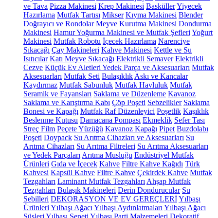
ve Tava
Pizza Makinesi
Krep Makinesi
Basküller
Yiyecek
Hazırlama
Mutfak Tartısı
Mikser
Kıyma Makinesi
Blender
Doğrayıcı ve Rondolar
Meyve Kurutma Makinesi
Dondurma
Makinesi
Hamur Yoğurma Makinesi ve Mutfak Şefleri
Yoğurt
Makinesi
Mutfak Robotu
İçecek Hazırlama
Narenciye
Sıkacağı
Çay Makineleri
Kahve Makinesi
Kettle ve Su
Isıtıcılar
Katı Meyve Sıkacağı
Elektrikli Semaver
Elektrikli
Cezve
Küçük Ev Aletleri Yedek Parça ve Aksesuarları
Mutfak
Aksesuarları
Mutfak Seti
Bulaşıklık
Askı ve Kancalar
Kaydırmaz
Mutfak Sabunluk
Mutfak Havluluk
Mutfak
Seramik ve Fayansları
Saklama ve Düzenleme
Kavanoz
Saklama ve Karıştırma Kabı
Çöp Poşeti
Sebzelikler
Saklama
Bonesi ve Kapağı
Mutfak Raf Düzenleyici
Poşetlik
Kaşıklık
Beslenme Kutusu
Damacana Pompası
Ekmeklik
Sefer Tası
Streç Film
Peçete Yüzüğü
Kavanoz Kapağı
Pipet
Buzdolabı
Poşeti
Doypack
Su Arıtma Cihazları ve Aksesuarları
Su
Arıtma Cihazları
Su Arıtma Filtreleri
Su Arıtma Aksesuarları
ve Yedek Parçaları
Arıtma Musluğu
Endüstriyel Mutfak
Ürünleri
Gıda ve İçecek
Kahve
Filtre Kahve Kağıdı
Türk
Kahvesi
Kapsül Kahve
Filtre Kahve
Çekirdek Kahve
Mutfak
Tezgahları
Laminant Mutfak Tezgahları
Ahşap Mutfak
Tezgahları
Bulaşık Makineleri
Derin Dondurucular
Su
Sebilleri
DEKORASYON VE EV GEREÇLERİ
Yılbaşı
Ürünleri
Yılbaşı Ağacı
Yılbaşı Aydınlatmaları
Yılbaşı Ağacı
Süsleri
Yılbaşı Sepeti
Yılbaşı Parti Malzemeleri
Dekoratif