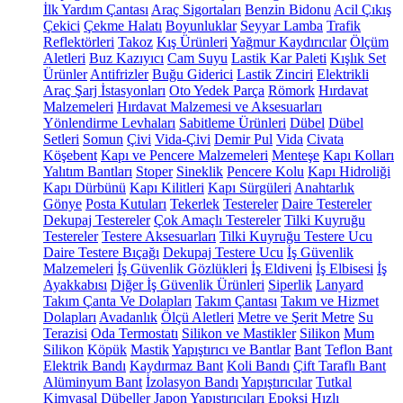
İlk Yardım Çantası
Araç Sigortaları
Benzin Bidonu
Acil Çıkış
Çekici
Çekme Halatı
Boyunluklar
Seyyar Lamba
Trafik
Reflektörleri
Takoz
Kış Ürünleri
Yağmur Kaydırıcılar
Ölçüm
Aletleri
Buz Kazıyıcı
Cam Suyu
Lastik Kar Paleti
Kışlık Set
Ürünler
Antifrizler
Buğu Giderici
Lastik Zinciri
Elektrikli
Araç Şarj İstasyonları
Oto Yedek Parça
Römork
Hırdavat
Malzemeleri
Hırdavat Malzemesi ve Aksesuarları
Yönlendirme Levhaları
Sabitleme Ürünleri
Dübel
Dübel
Setleri
Somun
Çivi
Vida-Çivi
Demir Pul
Vida
Civata
Köşebent
Kapı ve Pencere Malzemeleri
Menteşe
Kapı Kolları
Yalıtım Bantları
Stoper
Sineklik
Pencere Kolu
Kapı Hidroliği
Kapı Dürbünü
Kapı Kilitleri
Kapı Sürgüleri
Anahtarlık
Gönye
Posta Kutuları
Tekerlek
Testereler
Daire Testereler
Dekupaj Testereler
Çok Amaçlı Testereler
Tilki Kuyruğu
Testereler
Testere Aksesuarları
Tilki Kuyruğu Testere Ucu
Daire Testere Bıçağı
Dekupaj Testere Ucu
İş Güvenlik
Malzemeleri
İş Güvenlik Gözlükleri
İş Eldiveni
İş Elbisesi
İş
Ayakkabısı
Diğer İş Güvenlik Ürünleri
Siperlik
Lanyard
Takım Çanta Ve Dolapları
Takım Çantası
Takım ve Hizmet
Dolapları
Avadanlık
Ölçü Aletleri
Metre ve Şerit Metre
Su
Terazisi
Oda Termostatı
Silikon ve Mastikler
Silikon
Mum
Silikon
Köpük
Mastik
Yapıştırıcı ve Bantlar
Bant
Teflon Bant
Elektrik Bandı
Kaydırmaz Bant
Koli Bandı
Çift Taraflı Bant
Alüminyum Bant
İzolasyon Bandı
Yapıştırıcılar
Tutkal
Kimyasal Dübeller
Japon Yapıştırıcıları
Epoksi
Hızlı