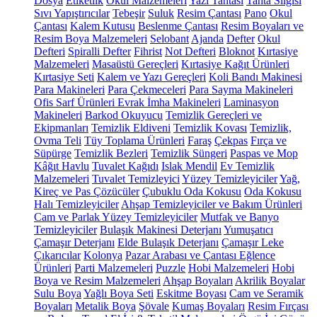
Dosya
Etiketlik
Okul Malzemeleri
Yazı Tahtası
Tahta Silgisi
Sıvı Yapıştırıcılar
Tebeşir
Suluk
Resim Çantası
Pano
Okul
Çantası
Kalem Kutusu
Beslenme Çantası
Resim Boyaları ve
Resim Boya Malzemeleri
Selobant
Ajanda
Defter
Okul
Defteri
Spiralli Defter
Fihrist
Not Defteri
Bloknot
Kırtasiye
Malzemeleri
Masaüstü Gereçleri
Kırtasiye Kağıt Ürünleri
Kırtasiye Seti
Kalem ve Yazı Gereçleri
Koli Bandı Makinesi
Para Makineleri
Para Çekmeceleri
Para Sayma Makineleri
Ofis Sarf Ürünleri
Evrak İmha Makineleri
Laminasyon
Makineleri
Barkod Okuyucu
Temizlik Gereçleri ve
Ekipmanları
Temizlik Eldiveni
Temizlik Kovası
Temizlik,
Ovma Teli
Tüy Toplama Ürünleri
Faraş
Çekpas
Fırça ve
Süpürge
Temizlik Bezleri
Temizlik Süngeri
Paspas ve Mop
Kâğıt Havlu
Tuvalet Kağıdı
Islak Mendil
Ev Temizlik
Malzemeleri
Tuvalet Temizleyici
Yüzey Temizleyiciler
Yağ,
Kireç ve Pas Çözücüler
Çubuklu Oda Kokusu
Oda Kokusu
Halı Temizleyiciler
Ahşap Temizleyiciler ve Bakım Ürünleri
Cam ve Parlak Yüzey Temizleyiciler
Mutfak ve Banyo
Temizleyiciler
Bulaşık Makinesi Deterjanı
Yumuşatıcı
Çamaşır Deterjanı
Elde Bulaşık Deterjanı
Çamaşır Leke
Çıkarıcılar
Kolonya
Pazar Arabası ve Çantası
Eğlence
Ürünleri
Parti Malzemeleri
Puzzle
Hobi Malzemeleri
Hobi
Boya ve Resim Malzemeleri
Ahşap Boyaları
Akrilik Boyalar
Sulu Boya
Yağlı Boya Seti
Eskitme Boyası
Cam ve Seramik
Boyaları
Metalik Boya
Şövale
Kumaş Boyaları
Resim Fırçası