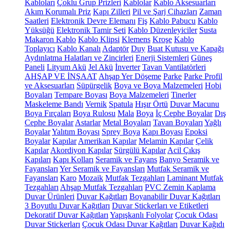
Kabloları
Çoklu Grup Prizleri
Kablolar
Kablo Aksesuarları
Akım Korumalı Priz
Kapı Zilleri
Pil ve Şarj Cihazları
Zaman
Saatleri
Elektronik Devre Elemanı
Fiş
Kablo Pabucu
Kablo
Yüksüğü
Elektronik Tamir Seti
Kablo Düzenleyiciler
Susta
Makaron Kablo
Kablo Klipsi
Klemens
Kroşe
Kablo
Toplayıcı
Kablo Kanalı
Adaptör
Duy
Buat Kutusu ve Kapağı
Aydınlatma Halatları ve Zincirleri
Enerji Sistemleri
Güneş
Paneli
Lityum Akü
Jel Akü
İnverter
Tavan Vantilatörleri
AHŞAP VE İNŞAAT
Ahşap Yer Döşeme
Parke
Parke Profil
ve Aksesuarları
Süpürgelik
Boya ve Boya Malzemeleri
Hobi
Boyaları
Tempare Boyası
Boya Malzemeleri
Tinerler
Maskeleme Bandı
Vernik
Spatula
Hışır Örtü
Duvar Macunu
Boya Fırçaları
Boya Rulosu
Mala
Boya
İç Cephe Boyalar
Dış
Cephe Boyalar
Astarlar
Metal Boyaları
Tavan Boyaları
Yağlı
Boyalar
Yalıtım Boyası
Sprey Boya
Kapı Boyası
Epoksi
Boyalar
Kapılar
Amerikan Kapılar
Melamin Kapılar
Çelik
Kapılar
Akordiyon Kapılar
Sürgülü Kapılar
Acil Çıkış
Kapıları
Kapı Kolları
Seramik ve Fayans
Banyo Seramik ve
Fayansları
Yer Seramik ve Fayansları
Mutfak Seramik ve
Fayansları
Karo
Mozaik
Mutfak Tezgahları
Laminant Mutfak
Tezgahları
Ahşap Mutfak Tezgahları
PVC Zemin Kaplama
Duvar Ürünleri
Duvar Kağıtları
Boyanabilir Duvar Kağıtları
3 Boyutlu Duvar Kağıtları
Duvar Stickerları ve Etiketleri
Dekoratif Duvar Kağıtları
Yapışkanlı Folyolar
Çocuk Odası
Duvar Stickerları
Çocuk Odası Duvar Kağıtları
Duvar Kağıdı