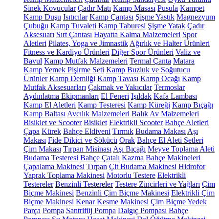
Sinek Kovucular
Çadır Matı
Kamp Masası
Pusula
Kampet
Kamp Duşu
Isıtıcılar
Kamp Çantası
Şişme Yastık
Magnezyum
Çubuğu
Kamp Tuvaleti
Kamp Taburesi
Şişme Yatak
Çadır
Aksesuarı
Sırt Çantası
Hayatta Kalma Malzemeleri
Spor
Aletleri
Pilates, Yoga ve Jimnastik
Ağırlık ve Halter Ürünleri
Fitness ve Kardiyo Ürünleri
Diğer Spor Ürünleri
Valiz ve
Bavul
Kamp Mutfak Malzemeleri
Termal Çanta
Matara
Kamp Yemek Pişirme Seti
Kamp Buzluk ve Soğutucu
Ürünler
Kamp Demliği
Kamp Tavası
Kamp Ocağı
Kamp
Mutfak Aksesuarları
Çakmak ve Yakıcılar
Termoslar
Aydınlatma Ekipmanları
El Feneri
Işıldak
Kafa Lambası
Kamp El Aletleri
Kamp Testeresi
Kamp Küreği
Kamp Bıçağı
Kamp Baltası
Avcılık Malzemeleri
Balık Av Malzemeleri
Bisiklet ve Scooter
Bisiklet
Elektrikli Scooter
Bahçe Aletleri
Çapa
Kürek
Bahçe Eldiveni
Tırmık
Budama Makası
Aşı
Makası
Fide Dikici ve Sökücü
Orak
Bahçe El Aleti Setleri
Çim Makası
Tırpan Misinası
Aşı Bıçağı
Meyve Toplama Aleti
Budama Testeresi
Bahçe Çatalı
Kazma
Bahçe Makineleri
Çapalama Makinesi
Tırpan
Çit Budama Makinesi
Hidrofor
Yaprak Toplama Makinesi
Motorlu Testere
Elektrikli
Testereler
Benzinli Testereler
Testere Zincirleri ve Yağları
Çim
Biçme Makinesi
Benzinli Çim Biçme Makinesi
Elektrikli Çim
Biçme Makinesi
Kenar Kesme Makinesi
Çim Biçme Yedek
Parça
Pompa
Santrifüj Pompa
Dalgıç Pompası
Bahçe