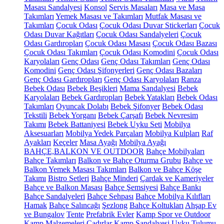
Masası Sandalyesi
Konsol
Servis Masaları
Masa ve Masa
Takımları
Yemek Masası ve Takımları
Mutfak Masası ve
Takımları
Çocuk Odası
Çocuk Odası Duvar Stickerları
Çocuk
Odası Duvar Kağıtları
Çocuk Odası Sandalyeleri
Çocuk
Odası Gardıropları
Çocuk Odası Masası
Çocuk Odası Bazası
Çocuk Odası Takımları
Çocuk Odası Komodini
Çocuk Odası
Karyolaları
Genç Odası
Genç Odası Takımları
Genç Odası
Komodini
Genç Odası Şifonyerleri
Genç Odası Bazaları
Genç Odası Gardıropları
Genç Odası Karyolaları
Ranza
Bebek Odası
Bebek Beşikleri
Mama Sandalyesi
Bebek
Karyolaları
Bebek Gardıropları
Bebek Yatakları
Bebek Odası
Takımları
Oyuncak Dolabı
Bebek Şifonyer
Bebek Odası
Tekstili
Bebek Yorganı
Bebek Çarşafı
Bebek Nevresim
Takımı
Bebek Battaniyesi
Bebek Uyku Seti
Mobilya
Aksesuarları
Mobilya Yedek Parçaları
Mobilya Kulpları
Raf
Ayakları
Keçeler
Masa Ayağı
Mobilya Ayağı
BAHÇE,BALKON VE OUTDOOR
Bahçe Mobilyaları
Bahçe Takımları
Balkon ve Bahçe Oturma Grubu
Bahçe ve
Balkon Yemek Masası Takımları
Balkon ve Bahçe Köşe
Takımı
Bistro Setleri
Bahçe Minderi
Çardak ve Kameriyeler
Bahçe ve Balkon Masası
Bahçe Şemsiyesi
Bahçe Bankı
Bahçe Sandalyeleri
Bahçe Sehpası
Bahçe Mobilya Kılıfları
Hamak
Bahçe Salıncağı
Şezlong
Bahçe Koltukları
Ahşap Ev
ve Bungalov
Tente
Prefabrik Evler
Kamp Spor ve Outdoor
Kamp Malzemeleri
Çadırlar
Kamp Sandalyesi
Uyku Tulumu