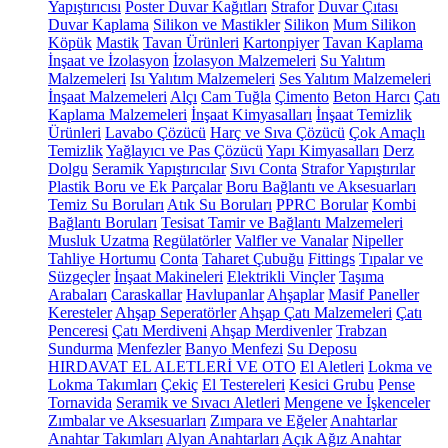
Yapıştırıcısı
Poster Duvar Kağıtları
Strafor
Duvar Çıtası
Duvar Kaplama
Silikon ve Mastikler
Silikon
Mum Silikon
Köpük
Mastik
Tavan Ürünleri
Kartonpiyer
Tavan Kaplama
İnşaat ve İzolasyon
İzolasyon Malzemeleri
Su Yalıtım
Malzemeleri
Isı Yalıtım Malzemeleri
Ses Yalıtım Malzemeleri
İnşaat Malzemeleri
Alçı
Cam Tuğla
Çimento
Beton Harcı
Çatı
Kaplama Malzemeleri
İnşaat Kimyasalları
İnşaat Temizlik
Ürünleri
Lavabo Çözücü
Harç ve Sıva Çözücü
Çok Amaçlı
Temizlik
Yağlayıcı ve Pas Çözücü
Yapı Kimyasalları
Derz
Dolgu
Seramik Yapıştırıcılar
Sıvı Conta
Strafor Yapıştırılar
Plastik Boru ve Ek Parçalar
Boru Bağlantı ve Aksesuarları
Temiz Su Boruları
Atık Su Boruları
PPRC Borular
Kombi
Bağlantı Boruları
Tesisat Tamir ve Bağlantı Malzemeleri
Musluk Uzatma
Regülatörler
Valfler ve Vanalar
Nipeller
Tahliye Hortumu
Conta
Taharet Çubuğu
Fittings
Tıpalar ve
Süzgeçler
İnşaat Makineleri
Elektrikli Vinçler
Taşıma
Arabaları
Caraskallar
Havlupanlar
Ahşaplar
Masif Paneller
Keresteler
Ahşap Seperatörler
Ahşap Çatı Malzemeleri
Çatı
Penceresi
Çatı Merdiveni
Ahşap Merdivenler
Trabzan
Sundurma
Menfezler
Banyo Menfezi
Su Deposu
HIRDAVAT EL ALETLERİ VE OTO
El Aletleri
Lokma ve
Lokma Takımları
Çekiç
El Testereleri
Kesici Grubu
Pense
Tornavida
Seramik ve Sıvacı Aletleri
Mengene ve İşkenceler
Zımbalar ve Aksesuarları
Zımpara ve Eğeler
Anahtarlar
Anahtar Takımları
Alyan Anahtarları
Açık Ağız Anahtar