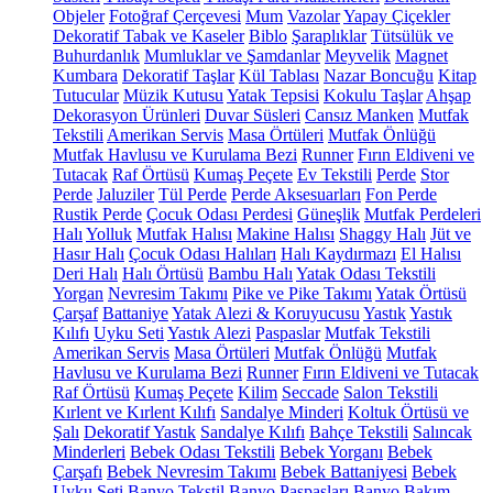
Objeler
Fotoğraf Çerçevesi
Mum
Vazolar
Yapay Çiçekler
Dekoratif Tabak ve Kaseler
Biblo
Şaraplıklar
Tütsülük ve
Buhurdanlık
Mumluklar ve Şamdanlar
Meyvelik
Magnet
Kumbara
Dekoratif Taşlar
Kül Tablası
Nazar Boncuğu
Kitap
Tutucular
Müzik Kutusu
Yatak Tepsisi
Kokulu Taşlar
Ahşap
Dekorasyon Ürünleri
Duvar Süsleri
Cansız Manken
Mutfak
Tekstili
Amerikan Servis
Masa Örtüleri
Mutfak Önlüğü
Mutfak Havlusu ve Kurulama Bezi
Runner
Fırın Eldiveni ve
Tutacak
Raf Örtüsü
Kumaş Peçete
Ev Tekstili
Perde
Stor
Perde
Jaluziler
Tül Perde
Perde Aksesuarları
Fon Perde
Rustik Perde
Çocuk Odası Perdesi
Güneşlik
Mutfak Perdeleri
Halı
Yolluk
Mutfak Halısı
Makine Halısı
Shaggy Halı
Jüt ve
Hasır Halı
Çocuk Odası Halıları
Halı Kaydırmazı
El Halısı
Deri Halı
Halı Örtüsü
Bambu Halı
Yatak Odası Tekstili
Yorgan
Nevresim Takımı
Pike ve Pike Takımı
Yatak Örtüsü
Çarşaf
Battaniye
Yatak Alezi & Koruyucusu
Yastık
Yastık
Kılıfı
Uyku Seti
Yastık Alezi
Paspaslar
Mutfak Tekstili
Amerikan Servis
Masa Örtüleri
Mutfak Önlüğü
Mutfak
Havlusu ve Kurulama Bezi
Runner
Fırın Eldiveni ve Tutacak
Raf Örtüsü
Kumaş Peçete
Kilim
Seccade
Salon Tekstili
Kırlent ve Kırlent Kılıfı
Sandalye Minderi
Koltuk Örtüsü ve
Şalı
Dekoratif Yastık
Sandalye Kılıfı
Bahçe Tekstili
Salıncak
Minderleri
Bebek Odası Tekstili
Bebek Yorganı
Bebek
Çarşafı
Bebek Nevresim Takımı
Bebek Battaniyesi
Bebek
Uyku Seti
Banyo Tekstil
Banyo Paspasları
Banyo Bakım