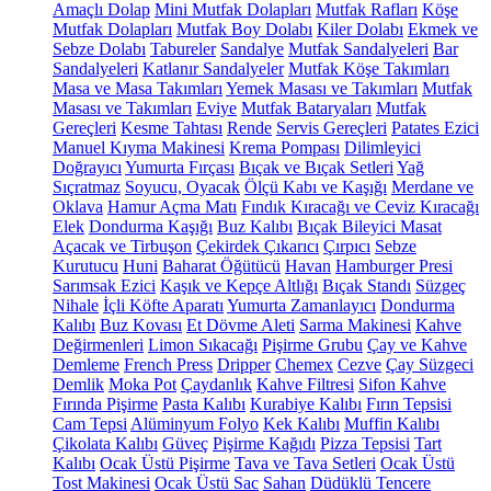
Amaçlı Dolap
Mini Mutfak Dolapları
Mutfak Rafları
Köşe
Mutfak Dolapları
Mutfak Boy Dolabı
Kiler Dolabı
Ekmek ve
Sebze Dolabı
Tabureler
Sandalye
Mutfak Sandalyeleri
Bar
Sandalyeleri
Katlanır Sandalyeler
Mutfak Köşe Takımları
Masa ve Masa Takımları
Yemek Masası ve Takımları
Mutfak
Masası ve Takımları
Eviye
Mutfak Bataryaları
Mutfak
Gereçleri
Kesme Tahtası
Rende
Servis Gereçleri
Patates Ezici
Manuel Kıyma Makinesi
Krema Pompası
Dilimleyici
Doğrayıcı
Yumurta Fırçası
Bıçak ve Bıçak Setleri
Yağ
Sıçratmaz
Soyucu, Oyacak
Ölçü Kabı ve Kaşığı
Merdane ve
Oklava
Hamur Açma Matı
Fındık Kıracağı ve Ceviz Kıracağı
Elek
Dondurma Kaşığı
Buz Kalıbı
Bıçak Bileyici Masat
Açacak ve Tirbuşon
Çekirdek Çıkarıcı
Çırpıcı
Sebze
Kurutucu
Huni
Baharat Öğütücü
Havan
Hamburger Presi
Sarımsak Ezici
Kaşık ve Kepçe Altlığı
Bıçak Standı
Süzgeç
Nihale
İçli Köfte Aparatı
Yumurta Zamanlayıcı
Dondurma
Kalıbı
Buz Kovası
Et Dövme Aleti
Sarma Makinesi
Kahve
Değirmenleri
Limon Sıkacağı
Pişirme Grubu
Çay ve Kahve
Demleme
French Press
Dripper
Chemex
Cezve
Çay Süzgeci
Demlik
Moka Pot
Çaydanlık
Kahve Filtresi
Sifon Kahve
Fırında Pişirme
Pasta Kalıbı
Kurabiye Kalıbı
Fırın Tepsisi
Cam Tepsi
Alüminyum Folyo
Kek Kalıbı
Muffin Kalıbı
Çikolata Kalıbı
Güveç
Pişirme Kağıdı
Pizza Tepsisi
Tart
Kalıbı
Ocak Üstü Pişirme
Tava ve Tava Setleri
Ocak Üstü
Tost Makinesi
Ocak Üstü Sac
Sahan
Düdüklü Tencere