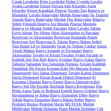
Çanak Lavabolar
Köşe Lavabolar
Dolap Uyumlu Lavabo
Ayaklı Lavabolar
Klozet
Duvara Sıfır Klozetler
Asma
Klozetler
Klozet Kapakları
Pisuvar
Tuvalet Taşı
Batarya ve
Musluklar
Lavabo Bataryaları
Mutfak Bataryaları
Su Tasarruf
Aparatı
Banyo Bataryaları
Musluk
Duş Bataryaları
Batarya
Setleri
Fotoselli Batarya
Ara Musluk
Pisuvar Musluğu
Batarya ve Musluk Yedek Parçaları
Sifon
Lavabo Sifonu
Eviye Sifonu
Yer Sifonu
Sifon Aksesuarları ve Parçaları
Rezervuar ve Aksesuarları
Rezervuar Kumanda Paneli
Rezervuar Seti
Rezervuar İç Takımı
Banyo Bakım Setleri
Yara Bandı
Lif ve Süngerler
Sıcak Su Torbası
Cımbız
Sabun
Tırnak Makası
Banyo Seramik ve Fayansları
Banyo
Aksesuarları
Tuvalet ve Klozet Fırçaları
Ayaklı Fırçalık ve
Kağıtlık Seti
Duş Rafı
Banyo Aynaları
Banyo Askısı
Banyo
Taburesi
Sabunluk
Sıvı Sabunluk Pompası
Tuvalet Kağıtlığı
Pamukluk
Diş Fırçası Koruma Kabı
Diş Macunu Kutusu
Dispenserler
Sıvı Sabun Dispenseri
Tuvalet Kağıdı Dispenseri
Havlu Dispenseri
Klozet Kapak Örtüsü Dispenseri
El
Kurutma Cihazları
Banyo Etajeri
Banyo Düzenleyicileri
Banyo Seti
Diş Fırçalık
Havluluk
Banyo Kaydırmazı
Duş
Perde Askısı
Yaşlı ve Bedensel Engelli Banyo Ürünleri
Banyo
Havalandırma ve Isıtma
Banyo Aspiratörü
Diğer
Banyo
Tekstil
Banyo Paspasları
Banyo Bakım Setleri
Banyo
Perdeleri
Bornoz
Peştemal
Havlu
MUTFAK
Mutfak
Mobilyaları
Mutfak Dolapları
Hazır Mutfak Dolapları
Çok