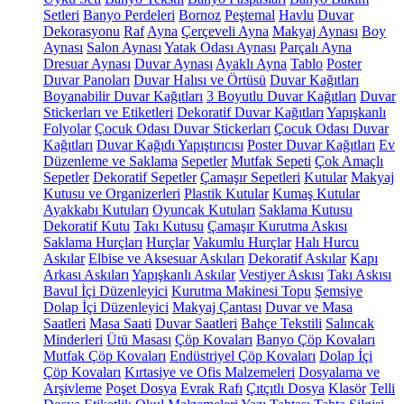
Setleri
Banyo Perdeleri
Bornoz
Peştemal
Havlu
Duvar
Dekorasyonu
Raf
Ayna
Çerçeveli Ayna
Makyaj Aynası
Boy
Aynası
Salon Aynası
Yatak Odası Aynası
Parçalı Ayna
Dresuar Aynası
Duvar Aynası
Ayaklı Ayna
Tablo
Poster
Duvar Panoları
Duvar Halısı ve Örtüsü
Duvar Kağıtları
Boyanabilir Duvar Kağıtları
3 Boyutlu Duvar Kağıtları
Duvar
Stickerları ve Etiketleri
Dekoratif Duvar Kağıtları
Yapışkanlı
Folyolar
Çocuk Odası Duvar Stickerları
Çocuk Odası Duvar
Kağıtları
Duvar Kağıdı Yapıştırıcısı
Poster Duvar Kağıtları
Ev
Düzenleme ve Saklama
Sepetler
Mutfak Sepeti
Çok Amaçlı
Sepetler
Dekoratif Sepetler
Çamaşır Sepetleri
Kutular
Makyaj
Kutusu ve Organizerleri
Plastik Kutular
Kumaş Kutular
Ayakkabı Kutuları
Oyuncak Kutuları
Saklama Kutusu
Dekoratif Kutu
Takı Kutusu
Çamaşır Kurutma Askısı
Saklama Hurçları
Hurçlar
Vakumlu Hurçlar
Halı Hurcu
Askılar
Elbise ve Aksesuar Askıları
Dekoratif Askılar
Kapı
Arkası Askıları
Yapışkanlı Askılar
Vestiyer Askısı
Takı Askısı
Bavul İçi Düzenleyici
Kurutma Makinesi Topu
Şemsiye
Dolap İçi Düzenleyici
Makyaj Çantası
Duvar ve Masa
Saatleri
Masa Saati
Duvar Saatleri
Bahçe Tekstili
Salıncak
Minderleri
Ütü Masası
Çöp Kovaları
Banyo Çöp Kovaları
Mutfak Çöp Kovaları
Endüstriyel Çöp Kovaları
Dolap İçi
Çöp Kovaları
Kırtasiye ve Ofis Malzemeleri
Dosyalama ve
Arşivleme
Poşet Dosya
Evrak Rafı
Çıtçıtlı Dosya
Klasör
Telli