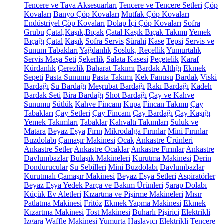
Tencere ve Tava Aksesuarları
Tencere ve Tencere Setleri
Çöp
Kovaları
Banyo Çöp Kovaları
Mutfak Çöp Kovaları
Endüstriyel Çöp Kovaları
Dolap İçi Çöp Kovaları
Sofra
Grubu
Çatal,Kaşık,Bıçak
Çatal Kaşık Bıçak Takımı
Yemek
Bıçağı
Çatal
Kaşık
Sofra Servis
Sürahi
Kase
Tepsi
Servis ve
Sunum Tabakları
Yağdanlık
Sosluk, Reçellik
Yumurtalık
Servis Maşa Seti
Şekerlik
Salata Kasesi
Peçetelik
Karaf
Kürdanlık
Çerezlik
Baharat Takımı
Bardak Altlığı
Ekmek
Sepeti
Pasta Sunumu
Pasta Takımı
Kek Fanusu
Bardak
Viski
Bardağı
Su Bardağı
Meşrubat Bardağı
Rakı Bardağı
Kadeh
Bardak Seti
Bira Bardağı
Shot Bardağı
Çay ve Kahve
Sunumu
Sütlük
Kahve Fincanı
Kupa
Fincan Takımı
Çay
Tabakları
Çay Setleri
Çay Fincanı
Çay Bardağı
Çay Kaşığı
Yemek Takımları
Tabaklar
Kahvaltı Takımları
Suluk ve
Matara
Beyaz Eşya
Fırın
Mikrodalga Fırınlar
Mini Fırınlar
Buzdolabı
Çamaşır Makinesi
Ocak
Ankastre Ürünleri
Ankastre Setler
Ankastre Ocaklar
Ankastre Fırınlar
Ankastre
Davlumbazlar
Bulaşık Makineleri
Kurutma Makinesi
Derin
Dondurucular
Su Sebilleri
Mini Buzdolabı
Davlumbazlar
Kurutmalı Çamaşır Makinesi
Beyaz Eşya Setleri
Aspiratörler
Beyaz Eşya Yedek Parça ve Bakım Ürünleri
Şarap Dolabı
Küçük Ev Aletleri
Kızartma ve Pişirme Makineleri
Mısır
Patlatma Makinesi
Fritöz
Ekmek Yapma Makinesi
Ekmek
Kızartma Makinesi
Tost Makinesi
Buharlı Pişirici
Elektrikli
Izgara
Waffle Makinesi
Yumurta Haşlayıcı
Elektrikli Tencere