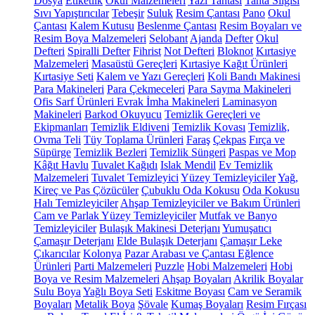
Dosya
Etiketlik
Okul Malzemeleri
Yazı Tahtası
Tahta Silgisi
Sıvı Yapıştırıcılar
Tebeşir
Suluk
Resim Çantası
Pano
Okul
Çantası
Kalem Kutusu
Beslenme Çantası
Resim Boyaları ve
Resim Boya Malzemeleri
Selobant
Ajanda
Defter
Okul
Defteri
Spiralli Defter
Fihrist
Not Defteri
Bloknot
Kırtasiye
Malzemeleri
Masaüstü Gereçleri
Kırtasiye Kağıt Ürünleri
Kırtasiye Seti
Kalem ve Yazı Gereçleri
Koli Bandı Makinesi
Para Makineleri
Para Çekmeceleri
Para Sayma Makineleri
Ofis Sarf Ürünleri
Evrak İmha Makineleri
Laminasyon
Makineleri
Barkod Okuyucu
Temizlik Gereçleri ve
Ekipmanları
Temizlik Eldiveni
Temizlik Kovası
Temizlik,
Ovma Teli
Tüy Toplama Ürünleri
Faraş
Çekpas
Fırça ve
Süpürge
Temizlik Bezleri
Temizlik Süngeri
Paspas ve Mop
Kâğıt Havlu
Tuvalet Kağıdı
Islak Mendil
Ev Temizlik
Malzemeleri
Tuvalet Temizleyici
Yüzey Temizleyiciler
Yağ,
Kireç ve Pas Çözücüler
Çubuklu Oda Kokusu
Oda Kokusu
Halı Temizleyiciler
Ahşap Temizleyiciler ve Bakım Ürünleri
Cam ve Parlak Yüzey Temizleyiciler
Mutfak ve Banyo
Temizleyiciler
Bulaşık Makinesi Deterjanı
Yumuşatıcı
Çamaşır Deterjanı
Elde Bulaşık Deterjanı
Çamaşır Leke
Çıkarıcılar
Kolonya
Pazar Arabası ve Çantası
Eğlence
Ürünleri
Parti Malzemeleri
Puzzle
Hobi Malzemeleri
Hobi
Boya ve Resim Malzemeleri
Ahşap Boyaları
Akrilik Boyalar
Sulu Boya
Yağlı Boya Seti
Eskitme Boyası
Cam ve Seramik
Boyaları
Metalik Boya
Şövale
Kumaş Boyaları
Resim Fırçası