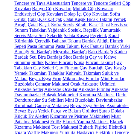
Tencere ve Tava Aksesuarları
Tencere ve Tencere Setleri
Çöp
Kovaları
Banyo Çöp Kovaları
Mutfak Çöp Kovaları
Endüstriyel Çöp Kovaları
Dolap İçi Çöp Kovaları
Sofra
Grubu
Çatal,Kaşık,Bıçak
Çatal Kaşık Bıçak Takımı
Yemek
Bıçağı
Çatal
Kaşık
Sofra Servis
Sürahi
Kase
Tepsi
Servis ve
Sunum Tabakları
Yağdanlık
Sosluk, Reçellik
Yumurtalık
Servis Maşa Seti
Şekerlik
Salata Kasesi
Peçetelik
Karaf
Kürdanlık
Çerezlik
Baharat Takımı
Bardak Altlığı
Ekmek
Sepeti
Pasta Sunumu
Pasta Takımı
Kek Fanusu
Bardak
Viski
Bardağı
Su Bardağı
Meşrubat Bardağı
Rakı Bardağı
Kadeh
Bardak Seti
Bira Bardağı
Shot Bardağı
Çay ve Kahve
Sunumu
Sütlük
Kahve Fincanı
Kupa
Fincan Takımı
Çay
Tabakları
Çay Setleri
Çay Fincanı
Çay Bardağı
Çay Kaşığı
Yemek Takımları
Tabaklar
Kahvaltı Takımları
Suluk ve
Matara
Beyaz Eşya
Fırın
Mikrodalga Fırınlar
Mini Fırınlar
Buzdolabı
Çamaşır Makinesi
Ocak
Ankastre Ürünleri
Ankastre Setler
Ankastre Ocaklar
Ankastre Fırınlar
Ankastre
Davlumbazlar
Bulaşık Makineleri
Kurutma Makinesi
Derin
Dondurucular
Su Sebilleri
Mini Buzdolabı
Davlumbazlar
Kurutmalı Çamaşır Makinesi
Beyaz Eşya Setleri
Aspiratörler
Beyaz Eşya Yedek Parça ve Bakım Ürünleri
Şarap Dolabı
Küçük Ev Aletleri
Kızartma ve Pişirme Makineleri
Mısır
Patlatma Makinesi
Fritöz
Ekmek Yapma Makinesi
Ekmek
Kızartma Makinesi
Tost Makinesi
Buharlı Pişirici
Elektrikli
Izgara
Waffle Makinesi
Yumurta Haşlayıcı
Elektrikli Tencere