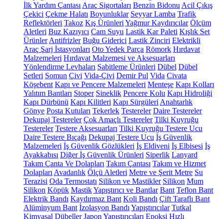
İlk Yardım Çantası
Araç Sigortaları
Benzin Bidonu
Acil Çıkış
Çekici
Çekme Halatı
Boyunluklar
Seyyar Lamba
Trafik
Reflektörleri
Takoz
Kış Ürünleri
Yağmur Kaydırıcılar
Ölçüm
Aletleri
Buz Kazıyıcı
Cam Suyu
Lastik Kar Paleti
Kışlık Set
Ürünler
Antifrizler
Buğu Giderici
Lastik Zinciri
Elektrikli
Araç Şarj İstasyonları
Oto Yedek Parça
Römork
Hırdavat
Malzemeleri
Hırdavat Malzemesi ve Aksesuarları
Yönlendirme Levhaları
Sabitleme Ürünleri
Dübel
Dübel
Setleri
Somun
Çivi
Vida-Çivi
Demir Pul
Vida
Civata
Köşebent
Kapı ve Pencere Malzemeleri
Menteşe
Kapı Kolları
Yalıtım Bantları
Stoper
Sineklik
Pencere Kolu
Kapı Hidroliği
Kapı Dürbünü
Kapı Kilitleri
Kapı Sürgüleri
Anahtarlık
Gönye
Posta Kutuları
Tekerlek
Testereler
Daire Testereler
Dekupaj Testereler
Çok Amaçlı Testereler
Tilki Kuyruğu
Testereler
Testere Aksesuarları
Tilki Kuyruğu Testere Ucu
Daire Testere Bıçağı
Dekupaj Testere Ucu
İş Güvenlik
Malzemeleri
İş Güvenlik Gözlükleri
İş Eldiveni
İş Elbisesi
İş
Ayakkabısı
Diğer İş Güvenlik Ürünleri
Siperlik
Lanyard
Takım Çanta Ve Dolapları
Takım Çantası
Takım ve Hizmet
Dolapları
Avadanlık
Ölçü Aletleri
Metre ve Şerit Metre
Su
Terazisi
Oda Termostatı
Silikon ve Mastikler
Silikon
Mum
Silikon
Köpük
Mastik
Yapıştırıcı ve Bantlar
Bant
Teflon Bant
Elektrik Bandı
Kaydırmaz Bant
Koli Bandı
Çift Taraflı Bant
Alüminyum Bant
İzolasyon Bandı
Yapıştırıcılar
Tutkal
Kimyasal Dübeller
Japon Yapıştırıcıları
Epoksi
Hızlı