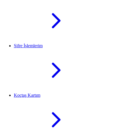
Şifre İşlemlerim
Koçtaş Kartım