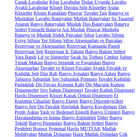
Çanak Lavabolar
Köşe Lavabolar
Dolap Uyumlu Lavabo
Ayaklı Lavabolar
Klozet
Duvara Sıfır Klozetler
Asma
Klozetler
Klozet Kapakları
Pisuvar
Tuvalet Taşı
Batarya ve
Musluklar
Lavabo Bataryaları
Mutfak Bataryaları
Su Tasarruf
Aparatı
Banyo Bataryaları
Musluk
Duş Bataryaları
Batarya
Setleri
Fotoselli Batarya
Ara Musluk
Pisuvar Musluğu
Batarya ve Musluk Yedek Parçaları
Sifon
Lavabo Sifonu
Eviye Sifonu
Yer Sifonu
Sifon Aksesuarları ve Parçaları
Rezervuar ve Aksesuarları
Rezervuar Kumanda Paneli
Rezervuar Seti
Rezervuar İç Takımı
Banyo Bakım Setleri
Yara Bandı
Lif ve Süngerler
Sıcak Su Torbası
Cımbız
Sabun
Tırnak Makası
Banyo Seramik ve Fayansları
Banyo
Aksesuarları
Tuvalet ve Klozet Fırçaları
Ayaklı Fırçalık ve
Kağıtlık Seti
Duş Rafı
Banyo Aynaları
Banyo Askısı
Banyo
Taburesi
Sabunluk
Sıvı Sabunluk Pompası
Tuvalet Kağıtlığı
Pamukluk
Diş Fırçası Koruma Kabı
Diş Macunu Kutusu
Dispenserler
Sıvı Sabun Dispenseri
Tuvalet Kağıdı Dispenseri
Havlu Dispenseri
Klozet Kapak Örtüsü Dispenseri
El
Kurutma Cihazları
Banyo Etajeri
Banyo Düzenleyicileri
Banyo Seti
Diş Fırçalık
Havluluk
Banyo Kaydırmazı
Duş
Perde Askısı
Yaşlı ve Bedensel Engelli Banyo Ürünleri
Banyo
Havalandırma ve Isıtma
Banyo Aspiratörü
Diğer
Banyo
Tekstil
Banyo Paspasları
Banyo Bakım Setleri
Banyo
Perdeleri
Bornoz
Peştemal
Havlu
MUTFAK
Mutfak
Mobilyaları
Mutfak Dolapları
Hazır Mutfak Dolapları
Çok