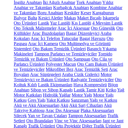
İngiliz Anahtarı
İki Ağızlı Anahtar
Tork Anahtarı
Yıldız
Anahtar ve Takımları
Kurbağcık Anahtarı
Kombine Anahtar
ve Takımları
Boru Anahtarı
Keskiler
Keser
Kargaburun
Balyoz
Balta
Kesici Aletler
Makas
Maket Bıçağı
Iskarpela
Oto Ürünleri
Lastik
Yaz Lastiği
Kış Lastiği
4 Mevsim Lastik
Oto Teknik Malzemeler
Araç İçi Aksesuar
Oto Güneşlik
Oto
Küllükler
Araç Buzdolapları
Bagaj Düzenleyici
Araba
Kokuları
Araç İçi Telefon Tutucular
Bagaj Havuzu
Oto
Paspası
Araç İçi Kamera
Oto Multimedya ve Görüntü
Sistemleri
Oto Bakım Temizlik Ürünleri
Basınçlı Yıkama
Makineleri
Tampon Parlatıcı ve Temizleyiciler
Torpido
Temizlik ve Bakım Ürünleri
Oto Şampuan
Oto Cila ve
Parlatıcı Ürünleri
Polyester Macun
Oto Cam Bakım Ürünleri
ve Temizleyiciler
Mikrofiber Bez
Araç Temizlik Seti
Araç
Boyaları
Araç Süpürgeleri
Araba Çizik Giderici
Motor
Temizleyici ve Bakım Ürünleri
Radyatör Temizleyiciler
Oto
Koltuk Kılıfı
Lastik Ekipmanları
Hava Kompresörü
Bijon
Anahtarı
Sibop ve Sibop Kapağı
Lastik Tamir Kiti
Kriko
Yağ
Motor Katkıları
Hidrolik Yağlar
Motor Yağı
Motor Yağı
Katkısı
Gres Yağı
Yakıt Katkısı
Şanzıman Yağı ve Katkısı
Akü ve Akü Aksesuarları
Akü
Akü Şarj Cihazları
Akü
Takviye Kablosu
Araç Dış Aksesuar
Plaka Aksesuarları
Silecek
Yan ve Tavan Çıtaları
Tampon Aksesuarları
Trafik
Setleri
Oto Brandaları
Vinç ve Vinç Aksesuarları
Jant ve Jant
Kapağı
Trafik Ürünleri
Oto Projektör
Diğer Trafik Ürünleri