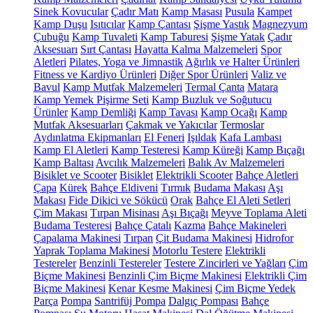
Sinek Kovucular
Çadır Matı
Kamp Masası
Pusula
Kampet
Kamp Duşu
Isıtıcılar
Kamp Çantası
Şişme Yastık
Magnezyum
Çubuğu
Kamp Tuvaleti
Kamp Taburesi
Şişme Yatak
Çadır
Aksesuarı
Sırt Çantası
Hayatta Kalma Malzemeleri
Spor
Aletleri
Pilates, Yoga ve Jimnastik
Ağırlık ve Halter Ürünleri
Fitness ve Kardiyo Ürünleri
Diğer Spor Ürünleri
Valiz ve
Bavul
Kamp Mutfak Malzemeleri
Termal Çanta
Matara
Kamp Yemek Pişirme Seti
Kamp Buzluk ve Soğutucu
Ürünler
Kamp Demliği
Kamp Tavası
Kamp Ocağı
Kamp
Mutfak Aksesuarları
Çakmak ve Yakıcılar
Termoslar
Aydınlatma Ekipmanları
El Feneri
Işıldak
Kafa Lambası
Kamp El Aletleri
Kamp Testeresi
Kamp Küreği
Kamp Bıçağı
Kamp Baltası
Avcılık Malzemeleri
Balık Av Malzemeleri
Bisiklet ve Scooter
Bisiklet
Elektrikli Scooter
Bahçe Aletleri
Çapa
Kürek
Bahçe Eldiveni
Tırmık
Budama Makası
Aşı
Makası
Fide Dikici ve Sökücü
Orak
Bahçe El Aleti Setleri
Çim Makası
Tırpan Misinası
Aşı Bıçağı
Meyve Toplama Aleti
Budama Testeresi
Bahçe Çatalı
Kazma
Bahçe Makineleri
Çapalama Makinesi
Tırpan
Çit Budama Makinesi
Hidrofor
Yaprak Toplama Makinesi
Motorlu Testere
Elektrikli
Testereler
Benzinli Testereler
Testere Zincirleri ve Yağları
Çim
Biçme Makinesi
Benzinli Çim Biçme Makinesi
Elektrikli Çim
Biçme Makinesi
Kenar Kesme Makinesi
Çim Biçme Yedek
Parça
Pompa
Santrifüj Pompa
Dalgıç Pompası
Bahçe