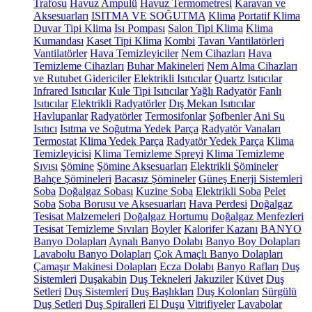
Trafosu
Havuz Ampulü
Havuz Termometresi
Karavan ve
Aksesuarları
ISITMA VE SOĞUTMA
Klima
Portatif Klima
Duvar Tipi Klima
Isı Pompası
Salon Tipi Klima
Klima
Kumandası
Kaset Tipi Klima
Kombi
Tavan Vantilatörleri
Vantilatörler
Hava Temizleyiciler
Nem Cihazları
Hava
Temizleme Cihazları
Buhar Makineleri
Nem Alma Cihazları
ve Rutubet Gidericiler
Elektrikli Isıtıcılar
Quartz Isıtıcılar
Infrared Isıtıcılar
Kule Tipi Isıtıcılar
Yağlı Radyatör
Fanlı
Isıtıcılar
Elektrikli Radyatörler
Dış Mekan Isıtıcılar
Havlupanlar
Radyatörler
Termosifonlar
Şofbenler
Ani Su
Isıtıcı
Isıtma ve Soğutma Yedek Parça
Radyatör Vanaları
Termostat
Klima Yedek Parça
Radyatör Yedek Parça
Klima
Temizleyicisi
Klima Temizleme Spreyi
Klima Temizleme
Sıvısı
Şömine
Şömine Aksesuarları
Elektrikli Şömineler
Bahçe Şömineleri
Bacasız Şömineler
Güneş Enerji Sistemleri
Soba
Doğalgaz Sobası
Kuzine Soba
Elektrikli Soba
Pelet
Soba
Soba Borusu ve Aksesuarları
Hava Perdesi
Doğalgaz
Tesisat Malzemeleri
Doğalgaz Hortumu
Doğalgaz Menfezleri
Tesisat Temizleme Sıvıları
Boyler
Kalorifer Kazanı
BANYO
Banyo Dolapları
Aynalı Banyo Dolabı
Banyo Boy Dolapları
Lavabolu Banyo Dolapları
Çok Amaçlı Banyo Dolapları
Çamaşır Makinesi Dolapları
Ecza Dolabı
Banyo Rafları
Duş
Sistemleri
Duşakabin
Duş Tekneleri
Jakuziler
Küvet
Duş
Setleri
Duş Sistemleri
Duş Başlıkları
Duş Kolonları
Sürgülü
Duş Setleri
Duş Spiralleri
El Duşu
Vitrifiyeler
Lavabolar