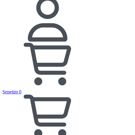
Sepetim
0