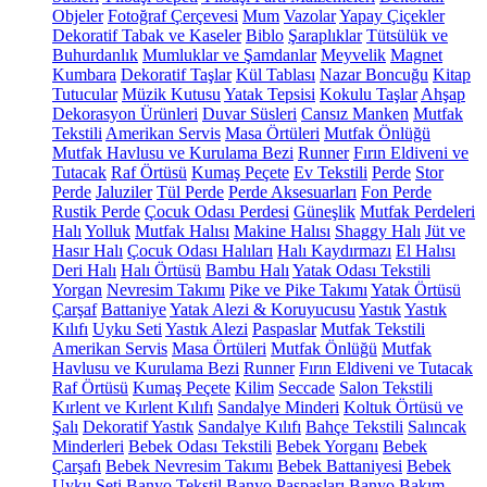
Objeler
Fotoğraf Çerçevesi
Mum
Vazolar
Yapay Çiçekler
Dekoratif Tabak ve Kaseler
Biblo
Şaraplıklar
Tütsülük ve
Buhurdanlık
Mumluklar ve Şamdanlar
Meyvelik
Magnet
Kumbara
Dekoratif Taşlar
Kül Tablası
Nazar Boncuğu
Kitap
Tutucular
Müzik Kutusu
Yatak Tepsisi
Kokulu Taşlar
Ahşap
Dekorasyon Ürünleri
Duvar Süsleri
Cansız Manken
Mutfak
Tekstili
Amerikan Servis
Masa Örtüleri
Mutfak Önlüğü
Mutfak Havlusu ve Kurulama Bezi
Runner
Fırın Eldiveni ve
Tutacak
Raf Örtüsü
Kumaş Peçete
Ev Tekstili
Perde
Stor
Perde
Jaluziler
Tül Perde
Perde Aksesuarları
Fon Perde
Rustik Perde
Çocuk Odası Perdesi
Güneşlik
Mutfak Perdeleri
Halı
Yolluk
Mutfak Halısı
Makine Halısı
Shaggy Halı
Jüt ve
Hasır Halı
Çocuk Odası Halıları
Halı Kaydırmazı
El Halısı
Deri Halı
Halı Örtüsü
Bambu Halı
Yatak Odası Tekstili
Yorgan
Nevresim Takımı
Pike ve Pike Takımı
Yatak Örtüsü
Çarşaf
Battaniye
Yatak Alezi & Koruyucusu
Yastık
Yastık
Kılıfı
Uyku Seti
Yastık Alezi
Paspaslar
Mutfak Tekstili
Amerikan Servis
Masa Örtüleri
Mutfak Önlüğü
Mutfak
Havlusu ve Kurulama Bezi
Runner
Fırın Eldiveni ve Tutacak
Raf Örtüsü
Kumaş Peçete
Kilim
Seccade
Salon Tekstili
Kırlent ve Kırlent Kılıfı
Sandalye Minderi
Koltuk Örtüsü ve
Şalı
Dekoratif Yastık
Sandalye Kılıfı
Bahçe Tekstili
Salıncak
Minderleri
Bebek Odası Tekstili
Bebek Yorganı
Bebek
Çarşafı
Bebek Nevresim Takımı
Bebek Battaniyesi
Bebek
Uyku Seti
Banyo Tekstil
Banyo Paspasları
Banyo Bakım