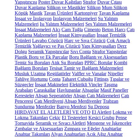
Yapıştırıcısı
Poster Duvar Kağıtları
Strafor
Duvar Çıtası
Duvar Kaplama
Silikon ve Mastikler
Silikon
Mum Silikon
Köpük
Mastik
Tavan Ürünleri
Kartonpiyer
Tavan Kaplama
İnşaat ve İzolasyon
İzolasyon Malzemeleri
Su Yalıtım
Malzemeleri
Isı Yalıtım Malzemeleri
Ses Yalıtım Malzemeleri
İnşaat Malzemeleri
Alçı
Cam Tuğla
Çimento
Beton Harcı
Çatı
Kaplama Malzemeleri
İnşaat Kimyasalları
İnşaat Temizlik
Ürünleri
Lavabo Çözücü
Harç ve Sıva Çözücü
Çok Amaçlı
Temizlik
Yağlayıcı ve Pas Çözücü
Yapı Kimyasalları
Derz
Dolgu
Seramik Yapıştırıcılar
Sıvı Conta
Strafor Yapıştırılar
Plastik Boru ve Ek Parçalar
Boru Bağlantı ve Aksesuarları
Temiz Su Boruları
Atık Su Boruları
PPRC Borular
Kombi
Bağlantı Boruları
Tesisat Tamir ve Bağlantı Malzemeleri
Musluk Uzatma
Regülatörler
Valfler ve Vanalar
Nipeller
Tahliye Hortumu
Conta
Taharet Çubuğu
Fittings
Tıpalar ve
Süzgeçler
İnşaat Makineleri
Elektrikli Vinçler
Taşıma
Arabaları
Caraskallar
Havlupanlar
Ahşaplar
Masif Paneller
Keresteler
Ahşap Seperatörler
Ahşap Çatı Malzemeleri
Çatı
Penceresi
Çatı Merdiveni
Ahşap Merdivenler
Trabzan
Sundurma
Menfezler
Banyo Menfezi
Su Deposu
HIRDAVAT EL ALETLERİ VE OTO
El Aletleri
Lokma ve
Lokma Takımları
Çekiç
El Testereleri
Kesici Grubu
Pense
Tornavida
Seramik ve Sıvacı Aletleri
Mengene ve İşkenceler
Zımbalar ve Aksesuarları
Zımpara ve Eğeler
Anahtarlar
Anahtar Takımları
Alyan Anahtarları
Açık Ağız Anahtar