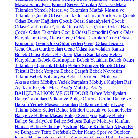
Masası Sandalyesi
Konsol
Servis Masaları
Masa ve Masa
Takımları
Yemek Masası ve Takımları
Mutfak Masası ve
Takımları
Çocuk Odası
Çocuk Odası Duvar Stickerları
Çocuk
Odası Duvar Kağıtları
Çocuk Odası Sandalyeleri
Çocuk
Odası Gardıropları
Çocuk Odası Masası
Çocuk Odası Bazası
Çocuk Odası Takımları
Çocuk Odası Komodini
Çocuk Odası
Karyolaları
Genç Odası
Genç Odası Takımları
Genç Odası
Komodini
Genç Odası Şifonyerleri
Genç Odası Bazaları
Genç Odası Gardıropları
Genç Odası Karyolaları
Ranza
Bebek Odası
Bebek Beşikleri
Mama Sandalyesi
Bebek
Karyolaları
Bebek Gardıropları
Bebek Yatakları
Bebek Odası
Takımları
Oyuncak Dolabı
Bebek Şifonyer
Bebek Odası
Tekstili
Bebek Yorganı
Bebek Çarşafı
Bebek Nevresim
Takımı
Bebek Battaniyesi
Bebek Uyku Seti
Mobilya
Aksesuarları
Mobilya Yedek Parçaları
Mobilya Kulpları
Raf
Ayakları
Keçeler
Masa Ayağı
Mobilya Ayağı
BAHÇE,BALKON VE OUTDOOR
Bahçe Mobilyaları
Bahçe Takımları
Balkon ve Bahçe Oturma Grubu
Bahçe ve
Balkon Yemek Masası Takımları
Balkon ve Bahçe Köşe
Takımı
Bistro Setleri
Bahçe Minderi
Çardak ve Kameriyeler
Bahçe ve Balkon Masası
Bahçe Şemsiyesi
Bahçe Bankı
Bahçe Sandalyeleri
Bahçe Sehpası
Bahçe Mobilya Kılıfları
Hamak
Bahçe Salıncağı
Şezlong
Bahçe Koltukları
Ahşap Ev
ve Bungalov
Tente
Prefabrik Evler
Kamp Spor ve Outdoor
Kamp Malzemeleri
Çadırlar
Kamp Sandalyesi
Uyku Tulumu