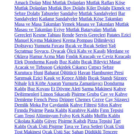
Amaçlı Dolap
Mini Mutfak Dolapları
Mutfak Rafları
Köşe
Mutfak Dolapları
Mutfak Boy Dolabı
Kiler Dolabı
Ekmek ve
Sebze Dolabı
Tabureler
Sandalye
Mutfak Sandalyeleri
Bar
Sandalyeleri
Katlanır Sandalyeler
Mutfak Köşe Takımları
Masa ve Masa Takımları
Yemek Masası ve Takımları
Mutfak
Masası ve Takımları
Eviye
Mutfak Bataryaları
Mutfak
Gereçleri
Kesme Tahtası
Rende
Servis Gereçleri
Patates Ezici
Manuel Kıyma Makinesi
Krema Pompası
Dilimleyici
Doğrayıcı
Yumurta Fırçası
Bıçak ve Bıçak Setleri
Yağ
Sıçratmaz
Soyucu, Oyacak
Ölçü Kabı ve Kaşığı
Merdane ve
Oklava
Hamur Açma Matı
Fındık Kıracağı ve Ceviz Kıracağı
Elek
Dondurma Kaşığı
Buz Kalıbı
Bıçak Bileyici Masat
Açacak ve Tirbuşon
Çekirdek Çıkarıcı
Çırpıcı
Sebze
Kurutucu
Huni
Baharat Öğütücü
Havan
Hamburger Presi
Sarımsak Ezici
Kaşık ve Kepçe Altlığı
Bıçak Standı
Süzgeç
Nihale
İçli Köfte Aparatı
Yumurta Zamanlayıcı
Dondurma
Kalıbı
Buz Kovası
Et Dövme Aleti
Sarma Makinesi
Kahve
Değirmenleri
Limon Sıkacağı
Pişirme Grubu
Çay ve Kahve
Demleme
French Press
Dripper
Chemex
Cezve
Çay Süzgeci
Demlik
Moka Pot
Çaydanlık
Kahve Filtresi
Sifon Kahve
Fırında Pişirme
Pasta Kalıbı
Kurabiye Kalıbı
Fırın Tepsisi
Cam Tepsi
Alüminyum Folyo
Kek Kalıbı
Muffin Kalıbı
Çikolata Kalıbı
Güveç
Pişirme Kağıdı
Pizza Tepsisi
Tart
Kalıbı
Ocak Üstü Pişirme
Tava ve Tava Setleri
Ocak Üstü
Tost Makinesi
Ocak Üstü Sac
Sahan
Düdüklü Tencere