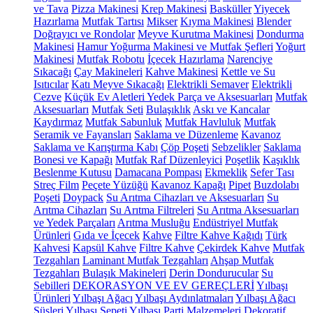
ve Tava
Pizza Makinesi
Krep Makinesi
Basküller
Yiyecek
Hazırlama
Mutfak Tartısı
Mikser
Kıyma Makinesi
Blender
Doğrayıcı ve Rondolar
Meyve Kurutma Makinesi
Dondurma
Makinesi
Hamur Yoğurma Makinesi ve Mutfak Şefleri
Yoğurt
Makinesi
Mutfak Robotu
İçecek Hazırlama
Narenciye
Sıkacağı
Çay Makineleri
Kahve Makinesi
Kettle ve Su
Isıtıcılar
Katı Meyve Sıkacağı
Elektrikli Semaver
Elektrikli
Cezve
Küçük Ev Aletleri Yedek Parça ve Aksesuarları
Mutfak
Aksesuarları
Mutfak Seti
Bulaşıklık
Askı ve Kancalar
Kaydırmaz
Mutfak Sabunluk
Mutfak Havluluk
Mutfak
Seramik ve Fayansları
Saklama ve Düzenleme
Kavanoz
Saklama ve Karıştırma Kabı
Çöp Poşeti
Sebzelikler
Saklama
Bonesi ve Kapağı
Mutfak Raf Düzenleyici
Poşetlik
Kaşıklık
Beslenme Kutusu
Damacana Pompası
Ekmeklik
Sefer Tası
Streç Film
Peçete Yüzüğü
Kavanoz Kapağı
Pipet
Buzdolabı
Poşeti
Doypack
Su Arıtma Cihazları ve Aksesuarları
Su
Arıtma Cihazları
Su Arıtma Filtreleri
Su Arıtma Aksesuarları
ve Yedek Parçaları
Arıtma Musluğu
Endüstriyel Mutfak
Ürünleri
Gıda ve İçecek
Kahve
Filtre Kahve Kağıdı
Türk
Kahvesi
Kapsül Kahve
Filtre Kahve
Çekirdek Kahve
Mutfak
Tezgahları
Laminant Mutfak Tezgahları
Ahşap Mutfak
Tezgahları
Bulaşık Makineleri
Derin Dondurucular
Su
Sebilleri
DEKORASYON VE EV GEREÇLERİ
Yılbaşı
Ürünleri
Yılbaşı Ağacı
Yılbaşı Aydınlatmaları
Yılbaşı Ağacı
Süsleri
Yılbaşı Sepeti
Yılbaşı Parti Malzemeleri
Dekoratif