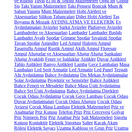
ve Rulosu
Tuval
El İşi & Tekstil Malzemeleri
Örgü İpi
Güpür
Şiş
Takı Yapım Malzemeleri
Takı Pensesi
Boncuk
Mum &
Sabun Yapımı
Mum Malzemeleri
Hobi Aletleri ve
Aksesuarları
Silikon Tabancaları
Diğer Hobi Aletleri
Taş
Boyama & Mozaik
AYDINLATMA VE ELEKTRİK
Ev
Aydınlatmaları
Avizeler
Sarkıt Avizeler
Plafonyer Avizeler
Lambaderler ve Aksesuarları
Lambader
Lambader Başlığı
Lambader Ayağı
Spotlar
Gömme Spotlar
Sıvaüstü Spotlar
Tavan Spotlar
Ampuller
Led Ampul
Halojen Ampul
Tasarruflu Ampul
Rustik Ampul
Akıllı Ampul
Floresan
Ampul
Abajurlar ve Aksesuarları
Abajur
Abajur Şapkaları
Abajur Ayaklığı
Fener ve Işıldaklar
Aplikler
Duvar Aplikleri
Tablo Aplikleri
Banyo Aplikleri
Lamba
Gece Lambaları
Masa
Lambaları
Led Şerit
Armatür
Led Armatür
Led Panel
Tezgah
Altı Aydınlatma
Bahçe Aydınlatma
Dış Mekan Aydınlatmalar
Solar Aydınlatma
Projektör ve Sensörler
Bahçe Aplikleri
Bahçe Feneri ve Meşaleler
Bahçe Masa Üstü Aydınlatma
Bahçe Set Üstü Aydınlatma
Bahçe Aydınlatma Direkleri
Çocuk Odası Aydınlatma
Çocuk Gece Lambası
Çocuk Odası
Duvar Aydınlatmaları
Çocuk Odası Abajuru
Çocuk Odası
Avizesi
Çocuk Masa Lambası
Elektrik Malzemeleri
Priz ve
Anahtarlar
Priz Kutusu
Telefon Prizi
Priz Çerçevesi
Golyat
Priz
Nümeris Priz
Priz
Anahtar Priz
Şalt Malzemeleri
Sigorta
Kutusu
Kontaktör
Elektrik Sigortası
Şalter
Kaçak Akım
Rölesi
Elektrik Sayacı
Uzatma Kablosu ve Grup Priz
Uzatma