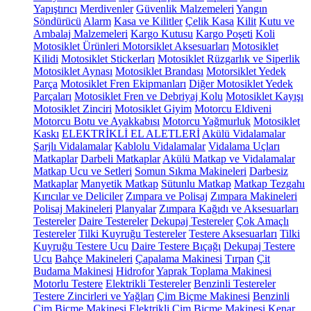
Yapıştırıcı
Merdivenler
Güvenlik Malzemeleri
Yangın
Söndürücü
Alarm
Kasa ve Kilitler
Çelik Kasa
Kilit
Kutu ve
Ambalaj Malzemeleri
Kargo Kutusu
Kargo Poşeti
Koli
Motosiklet Ürünleri
Motorsiklet Aksesuarları
Motosiklet
Kilidi
Motosiklet Stickerları
Motosiklet Rüzgarlık ve Siperlik
Motosiklet Aynası
Motosiklet Brandası
Motorsiklet Yedek
Parça
Motosiklet Fren Ekipmanları
Diğer Motosiklet Yedek
Parçaları
Motosiklet Fren ve Debriyaj Kolu
Motosiklet Kayışı
Motosiklet Zinciri
Motosiklet Giyim
Motorcu Eldiveni
Motorcu Botu ve Ayakkabısı
Motorcu Yağmurluk
Motosiklet
Kaskı
ELEKTRİKLİ EL ALETLERİ
Akülü Vidalamalar
Şarjlı Vidalamalar
Kablolu Vidalamalar
Vidalama Uçları
Matkaplar
Darbeli Matkaplar
Akülü Matkap ve Vidalamalar
Matkap Ucu ve Setleri
Somun Sıkma Makineleri
Darbesiz
Matkaplar
Manyetik Matkap
Sütunlu Matkap
Matkap Tezgahı
Kırıcılar ve Deliciler
Zımpara ve Polisaj
Zımpara Makineleri
Polisaj Makineleri
Planyalar
Zımpara Kağıdı ve Aksesuarları
Testereler
Daire Testereler
Dekupaj Testereler
Çok Amaçlı
Testereler
Tilki Kuyruğu Testereler
Testere Aksesuarları
Tilki
Kuyruğu Testere Ucu
Daire Testere Bıçağı
Dekupaj Testere
Ucu
Bahçe Makineleri
Çapalama Makinesi
Tırpan
Çit
Budama Makinesi
Hidrofor
Yaprak Toplama Makinesi
Motorlu Testere
Elektrikli Testereler
Benzinli Testereler
Testere Zincirleri ve Yağları
Çim Biçme Makinesi
Benzinli
Çim Biçme Makinesi
Elektrikli Çim Biçme Makinesi
Kenar