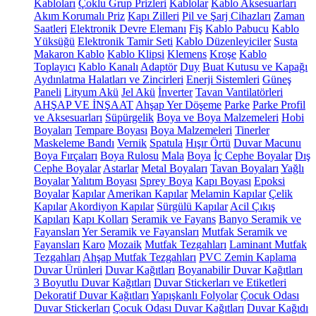
Kabloları
Çoklu Grup Prizleri
Kablolar
Kablo Aksesuarları
Akım Korumalı Priz
Kapı Zilleri
Pil ve Şarj Cihazları
Zaman
Saatleri
Elektronik Devre Elemanı
Fiş
Kablo Pabucu
Kablo
Yüksüğü
Elektronik Tamir Seti
Kablo Düzenleyiciler
Susta
Makaron Kablo
Kablo Klipsi
Klemens
Kroşe
Kablo
Toplayıcı
Kablo Kanalı
Adaptör
Duy
Buat Kutusu ve Kapağı
Aydınlatma Halatları ve Zincirleri
Enerji Sistemleri
Güneş
Paneli
Lityum Akü
Jel Akü
İnverter
Tavan Vantilatörleri
AHŞAP VE İNŞAAT
Ahşap Yer Döşeme
Parke
Parke Profil
ve Aksesuarları
Süpürgelik
Boya ve Boya Malzemeleri
Hobi
Boyaları
Tempare Boyası
Boya Malzemeleri
Tinerler
Maskeleme Bandı
Vernik
Spatula
Hışır Örtü
Duvar Macunu
Boya Fırçaları
Boya Rulosu
Mala
Boya
İç Cephe Boyalar
Dış
Cephe Boyalar
Astarlar
Metal Boyaları
Tavan Boyaları
Yağlı
Boyalar
Yalıtım Boyası
Sprey Boya
Kapı Boyası
Epoksi
Boyalar
Kapılar
Amerikan Kapılar
Melamin Kapılar
Çelik
Kapılar
Akordiyon Kapılar
Sürgülü Kapılar
Acil Çıkış
Kapıları
Kapı Kolları
Seramik ve Fayans
Banyo Seramik ve
Fayansları
Yer Seramik ve Fayansları
Mutfak Seramik ve
Fayansları
Karo
Mozaik
Mutfak Tezgahları
Laminant Mutfak
Tezgahları
Ahşap Mutfak Tezgahları
PVC Zemin Kaplama
Duvar Ürünleri
Duvar Kağıtları
Boyanabilir Duvar Kağıtları
3 Boyutlu Duvar Kağıtları
Duvar Stickerları ve Etiketleri
Dekoratif Duvar Kağıtları
Yapışkanlı Folyolar
Çocuk Odası
Duvar Stickerları
Çocuk Odası Duvar Kağıtları
Duvar Kağıdı