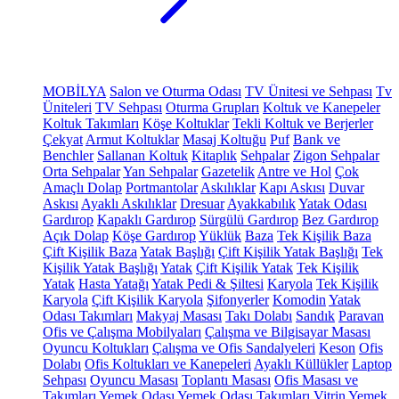
MOBİLYA
Salon ve Oturma Odası
TV Ünitesi ve Sehpası
Tv
Üniteleri
TV Sehpası
Oturma Grupları
Koltuk ve Kanepeler
Koltuk Takımları
Köşe Koltuklar
Tekli Koltuk ve Berjerler
Çekyat
Armut Koltuklar
Masaj Koltuğu
Puf
Bank ve
Benchler
Sallanan Koltuk
Kitaplık
Sehpalar
Zigon Sehpalar
Orta Sehpalar
Yan Sehpalar
Gazetelik
Antre ve Hol
Çok
Amaçlı Dolap
Portmantolar
Askılıklar
Kapı Askısı
Duvar
Askısı
Ayaklı Askılıklar
Dresuar
Ayakkabılık
Yatak Odası
Gardırop
Kapaklı Gardırop
Sürgülü Gardırop
Bez Gardırop
Açık Dolap
Köşe Gardırop
Yüklük
Baza
Tek Kişilik Baza
Çift Kişilik Baza
Yatak Başlığı
Çift Kişilik Yatak Başlığı
Tek
Kişilik Yatak Başlığı
Yatak
Çift Kişilik Yatak
Tek Kişilik
Yatak
Hasta Yatağı
Yatak Pedi & Şiltesi
Karyola
Tek Kişilik
Karyola
Çift Kişilik Karyola
Şifonyerler
Komodin
Yatak
Odası Takımları
Makyaj Masası
Takı Dolabı
Sandık
Paravan
Ofis ve Çalışma Mobilyaları
Çalışma ve Bilgisayar Masası
Oyuncu Koltukları
Çalışma ve Ofis Sandalyeleri
Keson
Ofis
Dolabı
Ofis Koltukları ve Kanepeleri
Ayaklı Küllükler
Laptop
Sehpası
Oyuncu Masası
Toplantı Masası
Ofis Masası ve
Takımları
Yemek Odası
Yemek Odası Takımları
Vitrin
Yemek