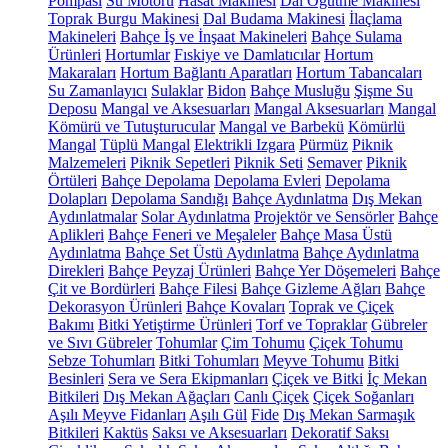
Pompası
Su Motoru
Hasat Makinesi
Dal Öğütme Makinesi
Toprak Burgu Makinesi
Dal Budama Makinesi
İlaçlama
Makineleri
Bahçe İş ve İnşaat Makineleri
Bahçe Sulama
Ürünleri
Hortumlar
Fıskiye ve Damlatıcılar
Hortum
Makaraları
Hortum Bağlantı Aparatları
Hortum Tabancaları
Su Zamanlayıcı
Sulaklar
Bidon
Bahçe Musluğu
Şişme Su
Deposu
Mangal ve Aksesuarları
Mangal Aksesuarları
Mangal
Kömürü ve Tutuşturucular
Mangal ve Barbekü
Kömürlü
Mangal
Tüplü Mangal
Elektrikli Izgara
Pürmüz
Piknik
Malzemeleri
Piknik Sepetleri
Piknik Seti
Semaver
Piknik
Örtüleri
Bahçe Depolama
Depolama Evleri
Depolama
Dolapları
Depolama Sandığı
Bahçe Aydınlatma
Dış Mekan
Aydınlatmalar
Solar Aydınlatma
Projektör ve Sensörler
Bahçe
Aplikleri
Bahçe Feneri ve Meşaleler
Bahçe Masa Üstü
Aydınlatma
Bahçe Set Üstü Aydınlatma
Bahçe Aydınlatma
Direkleri
Bahçe Peyzaj Ürünleri
Bahçe Yer Döşemeleri
Bahçe
Çit ve Bordürleri
Bahçe Filesi
Bahçe Gizleme Ağları
Bahçe
Dekorasyon Ürünleri
Bahçe Kovaları
Toprak ve Çiçek
Bakımı
Bitki Yetiştirme Ürünleri
Torf ve Topraklar
Gübreler
ve Sıvı Gübreler
Tohumlar
Çim Tohumu
Çiçek Tohumu
Sebze Tohumları
Bitki Tohumları
Meyve Tohumu
Bitki
Besinleri
Sera ve Sera Ekipmanları
Çiçek ve Bitki
İç Mekan
Bitkileri
Dış Mekan Ağaçları
Canlı Çiçek
Çiçek Soğanları
Aşılı Meyve Fidanları
Aşılı Gül
Fide
Dış Mekan Sarmaşık
Bitkileri
Kaktüs
Saksı ve Aksesuarları
Dekoratif Saksı