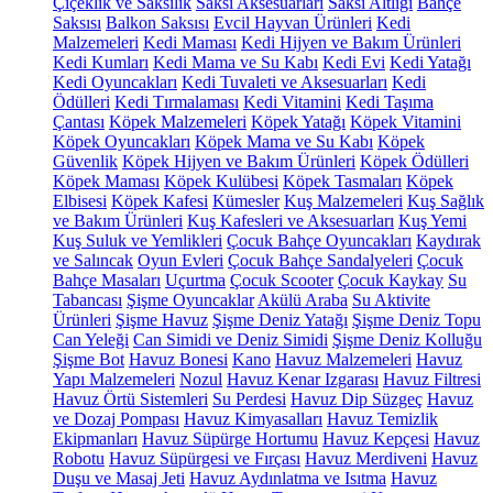
Çiçeklik ve Saksılık
Saksı Aksesuarları
Saksı Altlığı
Bahçe
Saksısı
Balkon Saksısı
Evcil Hayvan Ürünleri
Kedi
Malzemeleri
Kedi Maması
Kedi Hijyen ve Bakım Ürünleri
Kedi Kumları
Kedi Mama ve Su Kabı
Kedi Evi
Kedi Yatağı
Kedi Oyuncakları
Kedi Tuvaleti ve Aksesuarları
Kedi
Ödülleri
Kedi Tırmalaması
Kedi Vitamini
Kedi Taşıma
Çantası
Köpek Malzemeleri
Köpek Yatağı
Köpek Vitamini
Köpek Oyuncakları
Köpek Mama ve Su Kabı
Köpek
Güvenlik
Köpek Hijyen ve Bakım Ürünleri
Köpek Ödülleri
Köpek Maması
Köpek Kulübesi
Köpek Tasmaları
Köpek
Elbisesi
Köpek Kafesi
Kümesler
Kuş Malzemeleri
Kuş Sağlık
ve Bakım Ürünleri
Kuş Kafesleri ve Aksesuarları
Kuş Yemi
Kuş Suluk ve Yemlikleri
Çocuk Bahçe Oyuncakları
Kaydırak
ve Salıncak
Oyun Evleri
Çocuk Bahçe Sandalyeleri
Çocuk
Bahçe Masaları
Uçurtma
Çocuk Scooter
Çocuk Kaykay
Su
Tabancası
Şişme Oyuncaklar
Akülü Araba
Su Aktivite
Ürünleri
Şişme Havuz
Şişme Deniz Yatağı
Şişme Deniz Topu
Can Yeleği
Can Simidi ve Deniz Simidi
Şişme Deniz Kolluğu
Şişme Bot
Havuz Bonesi
Kano
Havuz Malzemeleri
Havuz
Yapı Malzemeleri
Nozul
Havuz Kenar Izgarası
Havuz Filtresi
Havuz Örtü Sistemleri
Su Perdesi
Havuz Dip Süzgeç
Havuz
ve Dozaj Pompası
Havuz Kimyasalları
Havuz Temizlik
Ekipmanları
Havuz Süpürge Hortumu
Havuz Kepçesi
Havuz
Robotu
Havuz Süpürgesi ve Fırçası
Havuz Merdiveni
Havuz
Duşu ve Masaj Jeti
Havuz Aydınlatma ve Isıtma
Havuz