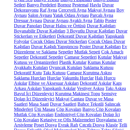
Setleri
Banyo Perdeleri
Bornoz
Peştemal
Havlu
Duvar
Dekorasyonu
Raf
Ayna
Çerçeveli Ayna
Makyaj Aynası
Boy
Aynası
Salon Aynası
Yatak Odası Aynası
Parçalı Ayna
Dresuar Aynası
Duvar Aynası
Ayaklı Ayna
Tablo
Poster
Duvar Panoları
Duvar Halısı ve Örtüsü
Duvar Kağıtları
Boyanabilir Duvar Kağıtları
3 Boyutlu Duvar Kağıtları
Duvar
Stickerları ve Etiketleri
Dekoratif Duvar Kağıtları
Yapışkanlı
Folyolar
Çocuk Odası Duvar Stickerları
Çocuk Odası Duvar
Kağıtları
Duvar Kağıdı Yapıştırıcısı
Poster Duvar Kağıtları
Ev
Düzenleme ve Saklama
Sepetler
Mutfak Sepeti
Çok Amaçlı
Sepetler
Dekoratif Sepetler
Çamaşır Sepetleri
Kutular
Makyaj
Kutusu ve Organizerleri
Plastik Kutular
Kumaş Kutular
Ayakkabı Kutuları
Oyuncak Kutuları
Saklama Kutusu
Dekoratif Kutu
Takı Kutusu
Çamaşır Kurutma Askısı
Saklama Hurçları
Hurçlar
Vakumlu Hurçlar
Halı Hurcu
Askılar
Elbise ve Aksesuar Askıları
Dekoratif Askılar
Kapı
Arkası Askıları
Yapışkanlı Askılar
Vestiyer Askısı
Takı Askısı
Bavul İçi Düzenleyici
Kurutma Makinesi Topu
Şemsiye
Dolap İçi Düzenleyici
Makyaj Çantası
Duvar ve Masa
Saatleri
Masa Saati
Duvar Saatleri
Bahçe Tekstili
Salıncak
Minderleri
Ütü Masası
Çöp Kovaları
Banyo Çöp Kovaları
Mutfak Çöp Kovaları
Endüstriyel Çöp Kovaları
Dolap İçi
Çöp Kovaları
Kırtasiye ve Ofis Malzemeleri
Dosyalama ve
Arşivleme
Poşet Dosya
Evrak Rafı
Çıtçıtlı Dosya
Klasör
Telli