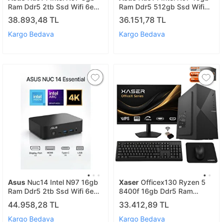
Ram Ddr5 2tb Ssd Wifi 6e
Ram Ddr5 512gb Ssd Wifi
2.5g Lan Vesa Win11pro Mini
6e 2.5g Lan Vesa Win11pro
38.893,48 TL
36.151,78 TL
Pc Nuc14mnk97 A12
Mini Pc Nuc14mnk97 A14
Kargo Bedava
Kargo Bedava
Asus
Nuc14 Intel N97 16gb
Xaser
Officex130 Ryzen 5
Ram Ddr5 2tb Ssd Wifi 6e
8400f 16gb Ddr5 Ram
2.5g Lan Vesa Freedos Mini
256gb M.2 Ssd Gt610 Ekran
44.958,28 TL
33.412,89 TL
Pc Nuc14mnk97 A8
Kartı 23,8" Monitör Ofis
Bilgisayarı
Kargo Bedava
Kargo Bedava