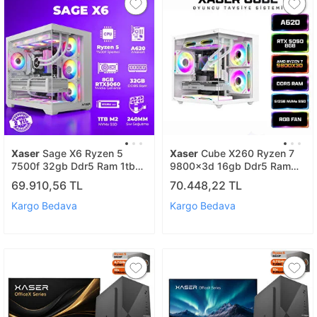
Xaser
Sage X6 Ryzen 5
Xaser
Cube X260 Ryzen 7
7500f 32gb Ddr5 Ram 1tb
9800x3d 16gb Ddr5 Ram
M.2 Nvme Ssd 8gb Rtx5060
512gb M.2 Nvme Ssd 8gb
69.910,56 TL
70.448,22 TL
Sıvı Soğutmalı Oyuncu
Rtx5050 Sıvı Soğutmalı
Bilgisayarı
Oyuncu Bilgisayar
Kargo Bedava
Kargo Bedava