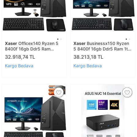
Xaser
Officex140 Ryzen 5
Xaser
Businessx150 Ryzen
8400f 16gb Ddr5 Ram
5 8400f 16gb Ddr5 Ram 1tb
512gb M.2 Ssd Gt610 Ekran
Ssd Gt610 Ekran Kartı 23,8"
32.918,74 TL
38.213,18 TL
Kartı 23,8" Monitör Ofis
Monitör Ofis Bilgisayarı
Bilgisayarı
Kargo Bedava
Kargo Bedava