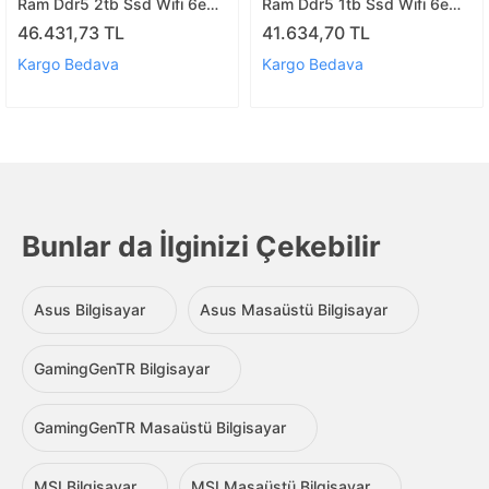
Ram Ddr5 2tb Ssd Wifi 6e
Ram Ddr5 1tb Ssd Wifi 6e
2.5g Lan Vesa Win11pro Mini
2.5g Lan Vesa Win11pro Mini
46.431,73 TL
41.634,70 TL
Pc Nuc14mnk97 A16
Pc Nuc14mnk97 A15
Kargo Bedava
Kargo Bedava
Bunlar da İlginizi Çekebilir
Asus Bilgisayar
Asus Masaüstü Bilgisayar
GamingGenTR Bilgisayar
GamingGenTR Masaüstü Bilgisayar
MSI Bilgisayar
MSI Masaüstü Bilgisayar