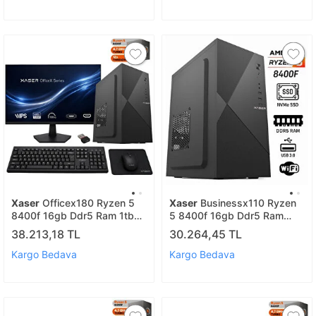
Xaser
Officex180 Ryzen 5
Xaser
Businessx110 Ryzen
8400f 16gb Ddr5 Ram 1tb
5 8400f 16gb Ddr5 Ram
M.2 Ssd Gt610 Ekran Kartı
512gb Ssd Gt610 Ekran Kartı
38.213,18 TL
30.264,45 TL
27" Monitör Ofis Bilgisayarı
Ofis Bilgisayarı
Kargo Bedava
Kargo Bedava