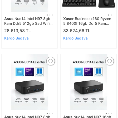
Asus
Nuc14 Intel N97 8gb
Xaser
Businessx160 Ryzen
Ram Ddr5 512gb Ssd Wifi
5 8400f 16gb Ddr5 Ram
6e 2.5g Lan Vesa Win11pro
256gb Ssd Gt610 Ekran
28.613,53 TL
33.624,66 TL
Mini Pc Nuc14mnk97 A10
Kartı 27" Monitör Ofis
Bilgisayarı
Kargo Bedava
Kargo Bedava
Asus
Nuc14 Intel N97 8gb
Asus
Nuc14 Intel N97 16gb