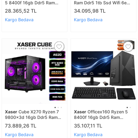
5 8400f 16gb Ddr5 Ram
Ram Ddr5 1tb Ssd Wifi 6e
256gb Ssd Gt610 Ekran
2.5g Lan Vesa Win11pro Mini
28.365,52 TL
34.095,98 TL
Kartı Ofis Bilgisayarı
Pc Nuc14mnk97 A11
Kargo Bedava
Kargo Bedava
Xaser
Cube X270 Ryzen 7
Xaser
Officex160 Ryzen 5
9800x3d 16gb Ddr5 Ram
8400f 16gb Ddr5 Ram
512gb M.2 Nvme Ssd 8gb
256gb M.2 Ssd Gt610 Ekran
73.889,26 TL
35.107,11 TL
Rtx5060 Sıvı Soğutmalı
Kartı 27" Monitör Ofis
Oyuncu Bilgisayar
Bilgisayarı
Kargo Bedava
Kargo Bedava