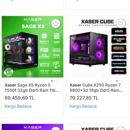
Xaser
Sage X5 Ryzen 5
Xaser
Cube X250 Ryzen 7
7500f 32gb Ddr5 Ram 1tb
9800x3d 16gb Ddr5 Ram
M.2 Nvme Ssd 8gb Rtx5060
512gb M.2 Nvme Ssd 8gb
69.459,69 TL
70.227,85 TL
Sıvı Soğutmalı Oyuncu
Rtx5050 Sıvı Soğutmalı
Bilgisayarı
Oyuncu Bilgisayar
Kargo Bedava
Kargo Bedava