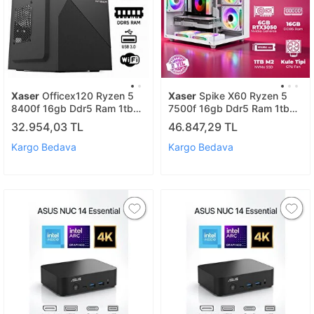
Xaser
Officex120 Ryzen 5
Xaser
Spike X60 Ryzen 5
8400f 16gb Ddr5 Ram 1tb
7500f 16gb Ddr5 Ram 1tb
M.2 Ssd Gt610 Ekran Kartı
M.2 Nvme Ssd 6gb Rtx3050
32.954,03 TL
46.847,29 TL
Ofis Bilgisayarı
Masaüstü Oyuncu Bilgisayarı
Kargo Bedava
Kargo Bedava