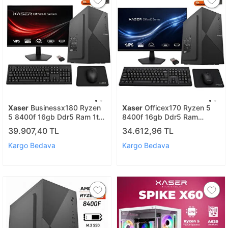
Xaser
Businessx180 Ryzen
Xaser
Officex170 Ryzen 5
5 8400f 16gb Ddr5 Ram 1tb
8400f 16gb Ddr5 Ram
Ssd Gt610 Ekran Kartı 27"
512gb M.2 Ssd Gt610 Ekran
39.907,40 TL
34.612,96 TL
Monitör Ofis Bilgisayarı
Kartı 27" Monitör Ofis
Bilgisayarı
Kargo Bedava
Kargo Bedava