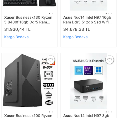
Xaser
Businessx130 Ryzen
Asus
Nuc14 Intel N97 16gb
5 8400f 16gb Ddr5 Ram
Ram Ddr5 512gb Ssd Wifi
256gb Ssd Gt610 Ekran
6e 2.5g Lan Vesa Freedos
31.930,44 TL
34.678,33 TL
Kartı 23,8" Monitör Ofis
Mini Pc Nuc14mnk97 A6
Bilgisayarı
Kargo Bedava
Kargo Bedava
Xaser
Businessx100 Ryzen
Asus
Nuc14 Intel N97 8gb