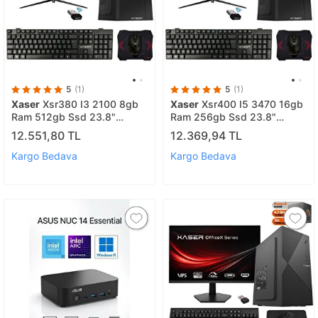
5
(1)
5
(1)
Xaser
Xsr380 I3 2100 8gb
Xaser
Xsr400 I5 3470 16gb
Ram 512gb Ssd 23.8"
Ram 256gb Ssd 23.8"
Monitör Masaüstü Ofis
Monitör Masaüstü Ofis
12.551,80 TL
12.369,94 TL
Bilgisayarı
Bilgisayarı
Kargo Bedava
Kargo Bedava